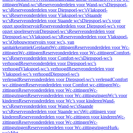
zittingen
Wand-wc's
Reserveonderdelen voor Wand-wc's
Diepspoel-
wc’s
Reserveonderdelen voor Diepspoel-wc’s
Vlakspoel-
wc’s
Reserveonderdelen voor Vlakspoel-wc’s
Staande
wc's
Reserveonderdelen voor Staande wc's
Diepspoel-wc's voor
opzet spoelreservoir
Reserveonderdelen voor Diepspoel-wc's voor
opzet spoelreservoir
Diepspoel-wc’s
Reserveonderdelen voor
Diepspoel-wc’s
Vlakspoel-wc’s
Reserveonderdelen voor Vlakspoel-
wc’s
Opbouwreservoirs voor wc's, van
sanitairkeramiek
Geplaatst
Wc-zittingen
Reserveonderdelen voor Wc-
zittingen
Wc-zittingen
Reserveonderdelen voor Wc-zittingen
Comfort-
wc's
Reserveonderdelen voor Comfort-wc's
Diepspoel-wc’s
verhoogd
Reserveonderdelen voor Diepspoel-wc’s
verhoogd
Vlakspoel-wc’s verhoogd
Reserveonderdelen voor
Vlakspoel-wc’s verhoogd
Diepspoel-wc's
verlengd
Reserveonderdelen voor Diepspoel-wc's verlengd
Comfort
wc-zittingen
Reserveonderdelen voor Comfort wc-zittingen
Wc-
zittingen
Reserveonderdelen voor Wc-zittingen
Wc-
zittingsringen
Reserveonderdelen voor Wc-zittingsringen
Wc’s voor
kinderen
Reserveonderdelen voor Wc’s voor kinderen
Wand-
wc's
Reserveonderdelen voor Wand-wc's
Staande
wc's
Reserveonderdelen voor Staande wc's
Wc-zittingen voor
kinderen
Reserveonderdelen voor Wc-zittingen voor kinderen
Wc-
zittingen
Reserveonderdelen voor Wc-zittingen
Wc-
zittingsringen
Reserveonderdelen voor Wc-zittingsringen
Hurk-
wc's
Met