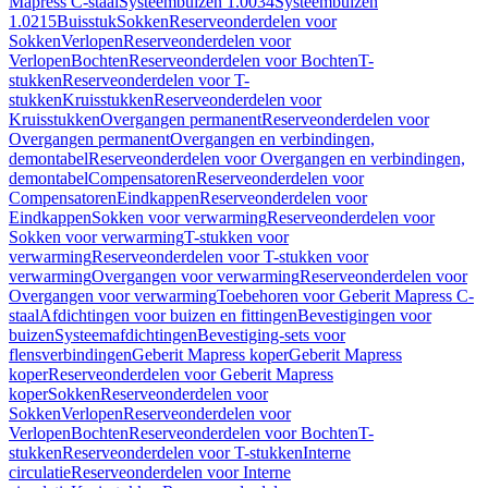
Mapress C-staal
Systeembuizen 1.0034
Systeembuizen
1.0215
Buisstuk
Sokken
Reserveonderdelen voor
Sokken
Verlopen
Reserveonderdelen voor
Verlopen
Bochten
Reserveonderdelen voor Bochten
T-
stukken
Reserveonderdelen voor T-
stukken
Kruisstukken
Reserveonderdelen voor
Kruisstukken
Overgangen permanent
Reserveonderdelen voor
Overgangen permanent
Overgangen en verbindingen,
demontabel
Reserveonderdelen voor Overgangen en verbindingen,
demontabel
Compensatoren
Reserveonderdelen voor
Compensatoren
Eindkappen
Reserveonderdelen voor
Eindkappen
Sokken voor verwarming
Reserveonderdelen voor
Sokken voor verwarming
T-stukken voor
verwarming
Reserveonderdelen voor T-stukken voor
verwarming
Overgangen voor verwarming
Reserveonderdelen voor
Overgangen voor verwarming
Toebehoren voor Geberit Mapress C-
staal
Afdichtingen voor buizen en fittingen
Bevestigingen voor
buizen
Systeemafdichtingen
Bevestiging-sets voor
flensverbindingen
Geberit Mapress koper
Geberit Mapress
koper
Reserveonderdelen voor Geberit Mapress
koper
Sokken
Reserveonderdelen voor
Sokken
Verlopen
Reserveonderdelen voor
Verlopen
Bochten
Reserveonderdelen voor Bochten
T-
stukken
Reserveonderdelen voor T-stukken
Interne
circulatie
Reserveonderdelen voor Interne