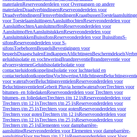
materialen
Reserveonderdelen voor Overgangen op andere
materialen
Draadverbindingen
Reserveonderdelen voor
Draadverbindingen
Flensverbindingen
Kraagbussen
Toestelaansluiting
voor Toestelaansluitingen
Aansluitbochten
Reserveonderdelen voor
Aansluitbochten
Aansluitmoffen
Reserveonderdelen voor
Aansluitmoffen
Aansluitstukken
Reserveonderdelen voor
Aansluitstukken
Buissifons
Reserveonderdelen voor Buissifons
S-
sifons
Reserveonderdelen voor S-
sifons
Toebehoren
Beugels
Bevestigingen voor
beugels
Draagschalen
Eindkappen
Afdichtingen
Beschermdeksels
Verbr
geluidsisolatie en vochtwering
Brandpreventie
Brandpreventie voor
afvoersystemen
Geluidsisolatie
Isolatie voor
contactgeluidontkoppeling
Isolatie voor luchtgeluid en
contactgeluidontkoppeling
Vochtwering
Afdichtingen
Beluchtingsventi
voor waterafvoer
Beluchtingsventielen
Reserveonderdelen voor
Beluchtingsventielen
Geberit Pluvia hemelwaterafvoer
Trechters voor
bitumen- en foliedaken
Reserveonderdelen voor Trechters voor
bitumen- en foliedaken
Trechters t/m 12 l/s
Reserveonderdelen voor
Trechters t/m 12 l/s
Trechters t/m 25 l/s
Reserveonderdelen voor
Trechters t/m 25 l/s
Trechters voor goten
Reserveonderdelen voor
Trechters voor goten
Trechters t/m 12 l/s
Reserveonderdelen voor
Trechters t/m 12 l/s
Trechters t/m 25 l/s
Reserveonderdelen voor
Trechters t/m 25 l/s
Elementen voor dampbarrière-
aansluiting
Reserveonderdelen voor Elementen voor dampbarrière-
aansluiting
Voor trechters t/m 12 l/s
Reserveonderdelen voor Voor