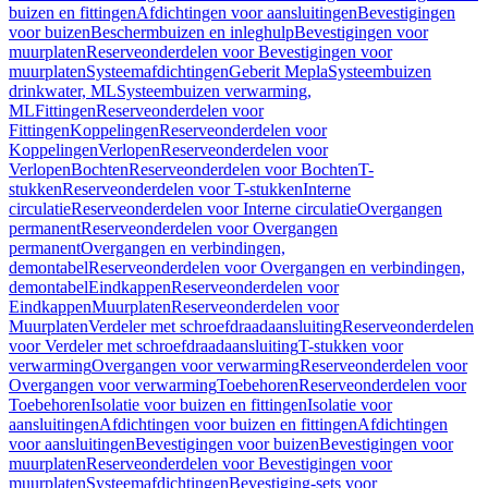
buizen en fittingen
Afdichtingen voor aansluitingen
Bevestigingen
voor buizen
Beschermbuizen en inleghulp
Bevestigingen voor
muurplaten
Reserveonderdelen voor Bevestigingen voor
muurplaten
Systeemafdichtingen
Geberit Mepla
Systeembuizen
drinkwater, ML
Systeembuizen verwarming,
ML
Fittingen
Reserveonderdelen voor
Fittingen
Koppelingen
Reserveonderdelen voor
Koppelingen
Verlopen
Reserveonderdelen voor
Verlopen
Bochten
Reserveonderdelen voor Bochten
T-
stukken
Reserveonderdelen voor T-stukken
Interne
circulatie
Reserveonderdelen voor Interne circulatie
Overgangen
permanent
Reserveonderdelen voor Overgangen
permanent
Overgangen en verbindingen,
demontabel
Reserveonderdelen voor Overgangen en verbindingen,
demontabel
Eindkappen
Reserveonderdelen voor
Eindkappen
Muurplaten
Reserveonderdelen voor
Muurplaten
Verdeler met schroefdraadaansluiting
Reserveonderdelen
voor Verdeler met schroefdraadaansluiting
T-stukken voor
verwarming
Overgangen voor verwarming
Reserveonderdelen voor
Overgangen voor verwarming
Toebehoren
Reserveonderdelen voor
Toebehoren
Isolatie voor buizen en fittingen
Isolatie voor
aansluitingen
Afdichtingen voor buizen en fittingen
Afdichtingen
voor aansluitingen
Bevestigingen voor buizen
Bevestigingen voor
muurplaten
Reserveonderdelen voor Bevestigingen voor
muurplaten
Systeemafdichtingen
Bevestiging-sets voor