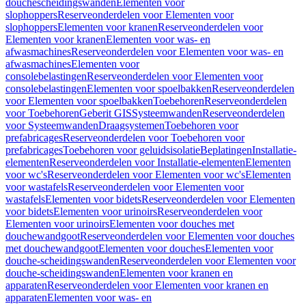
douchescheidingswanden
Elementen voor
slophoppers
Reserveonderdelen voor Elementen voor
slophoppers
Elementen voor kranen
Reserveonderdelen voor
Elementen voor kranen
Elementen voor was- en
afwasmachines
Reserveonderdelen voor Elementen voor was- en
afwasmachines
Elementen voor
consolebelastingen
Reserveonderdelen voor Elementen voor
consolebelastingen
Elementen voor spoelbakken
Reserveonderdelen
voor Elementen voor spoelbakken
Toebehoren
Reserveonderdelen
voor Toebehoren
Geberit GIS
Systeemwanden
Reserveonderdelen
voor Systeemwanden
Draagsystemen
Toebehoren voor
prefabricages
Reserveonderdelen voor Toebehoren voor
prefabricages
Toebehoren voor geluidsisolatie
Beplatingen
Installatie-
elementen
Reserveonderdelen voor Installatie-elementen
Elementen
voor wc's
Reserveonderdelen voor Elementen voor wc's
Elementen
voor wastafels
Reserveonderdelen voor Elementen voor
wastafels
Elementen voor bidets
Reserveonderdelen voor Elementen
voor bidets
Elementen voor urinoirs
Reserveonderdelen voor
Elementen voor urinoirs
Elementen voor douches met
douchewandgoot
Reserveonderdelen voor Elementen voor douches
met douchewandgoot
Elementen voor douches
Elementen voor
douche-scheidingswanden
Reserveonderdelen voor Elementen voor
douche-scheidingswanden
Elementen voor kranen en
apparaten
Reserveonderdelen voor Elementen voor kranen en
apparaten
Elementen voor was- en