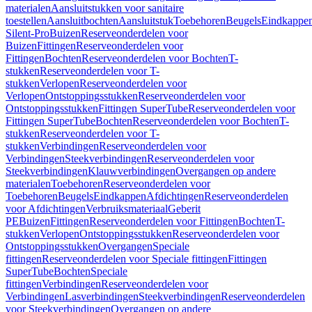
materialen
Aansluitstukken voor sanitaire
toestellen
Aansluitbochten
Aansluitstuk
Toebehoren
Beugels
Eindkappe
Silent-Pro
Buizen
Reserveonderdelen voor
Buizen
Fittingen
Reserveonderdelen voor
Fittingen
Bochten
Reserveonderdelen voor Bochten
T-
stukken
Reserveonderdelen voor T-
stukken
Verlopen
Reserveonderdelen voor
Verlopen
Ontstoppingsstukken
Reserveonderdelen voor
Ontstoppingsstukken
Fittingen SuperTube
Reserveonderdelen voor
Fittingen SuperTube
Bochten
Reserveonderdelen voor Bochten
T-
stukken
Reserveonderdelen voor T-
stukken
Verbindingen
Reserveonderdelen voor
Verbindingen
Steekverbindingen
Reserveonderdelen voor
Steekverbindingen
Klauwverbindingen
Overgangen op andere
materialen
Toebehoren
Reserveonderdelen voor
Toebehoren
Beugels
Eindkappen
Afdichtingen
Reserveonderdelen
voor Afdichtingen
Verbruiksmateriaal
Geberit
PE
Buizen
Fittingen
Reserveonderdelen voor Fittingen
Bochten
T-
stukken
Verlopen
Ontstoppingsstukken
Reserveonderdelen voor
Ontstoppingsstukken
Overgangen
Speciale
fittingen
Reserveonderdelen voor Speciale fittingen
Fittingen
SuperTube
Bochten
Speciale
fittingen
Verbindingen
Reserveonderdelen voor
Verbindingen
Lasverbindingen
Steekverbindingen
Reserveonderdelen
voor Steekverbindingen
Overgangen op andere