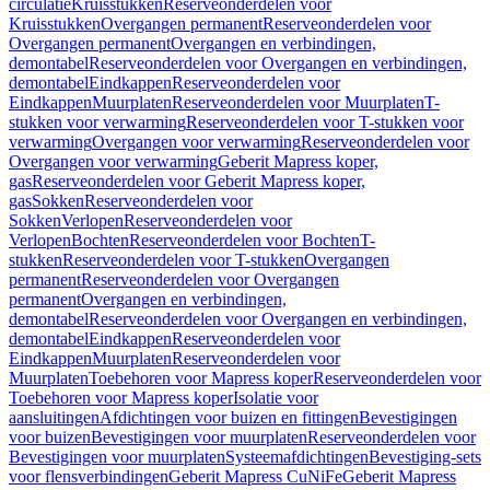
circulatie
Kruisstukken
Reserveonderdelen voor
Kruisstukken
Overgangen permanent
Reserveonderdelen voor
Overgangen permanent
Overgangen en verbindingen,
demontabel
Reserveonderdelen voor Overgangen en verbindingen,
demontabel
Eindkappen
Reserveonderdelen voor
Eindkappen
Muurplaten
Reserveonderdelen voor Muurplaten
T-
stukken voor verwarming
Reserveonderdelen voor T-stukken voor
verwarming
Overgangen voor verwarming
Reserveonderdelen voor
Overgangen voor verwarming
Geberit Mapress koper,
gas
Reserveonderdelen voor Geberit Mapress koper,
gas
Sokken
Reserveonderdelen voor
Sokken
Verlopen
Reserveonderdelen voor
Verlopen
Bochten
Reserveonderdelen voor Bochten
T-
stukken
Reserveonderdelen voor T-stukken
Overgangen
permanent
Reserveonderdelen voor Overgangen
permanent
Overgangen en verbindingen,
demontabel
Reserveonderdelen voor Overgangen en verbindingen,
demontabel
Eindkappen
Reserveonderdelen voor
Eindkappen
Muurplaten
Reserveonderdelen voor
Muurplaten
Toebehoren voor Mapress koper
Reserveonderdelen voor
Toebehoren voor Mapress koper
Isolatie voor
aansluitingen
Afdichtingen voor buizen en fittingen
Bevestigingen
voor buizen
Bevestigingen voor muurplaten
Reserveonderdelen voor
Bevestigingen voor muurplaten
Systeemafdichtingen
Bevestiging-sets
voor flensverbindingen
Geberit Mapress CuNiFe
Geberit Mapress