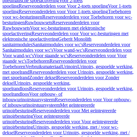
pneumatische spoelactivering
Voor 2-toets
spoeling
Reserveonderdelen voor Voor 2-toets spoeling
Voor 1-toets
spoeling
Reserveonderdelen voor Voor 1-toets spoeling
Toebehoren
voor wc-besturingen
Reserveonderdelen voor Toebehoren voor wc-
besturingen
Ruwbouwsets
Reserveonderdelen voor
Ruwbouwsets
Voor wc-besturingen met elektronische
spoelactivering
Reserveonderdelen voor Voor wc-besturingen met
elektronische spoelactivering
Geberit Monolith
sanitairmodules
Sanitairmodules voor wc's
Reserveonderdelen voor
Sanitairmodules voor wc's
Voor wand-wc's
Reserveonderdelen voor
Voor wand-wc's
Voor staande wc's
Reserveonderdelen voor Voor
staande wc's
Toebehoren
Reserveonderdelen voor
Toebehoren
Verbruiksmateriaal
Urinoirs
Urinoirs, gespoelde werking,
met spoelrand
Reserveonderdelen voor Urinoirs, gespoelde werking,
met spoelrand
Zonder deksel
Reserveonderdelen voor Zonder
deksel
Urinoirs, gespoelde werking,
spoelrandloos
Reserveonderdelen voor Urinoirs, gespoelde werking,
spoelrandloos
Voor opbouw- of
inbouwurinoirstuursysteem
Reserveonderdelen voor Voor opbouw-
of inbouwurinoirstuursysteem
Met geïntegreerde
urinoirbesturing
Reserveonderdelen voor Met geïntegreerde
urinoirbesturing
Voor geïntegreerde
urinoirbesturing
Reserveonderdelen voor Voor geïntegreerde
urinoirbesturing
Urinoirs, gespoelde werking, met / voor wc-
deksel
Reserveonderdelen voor Urinoirs, gespoelde werking, met /