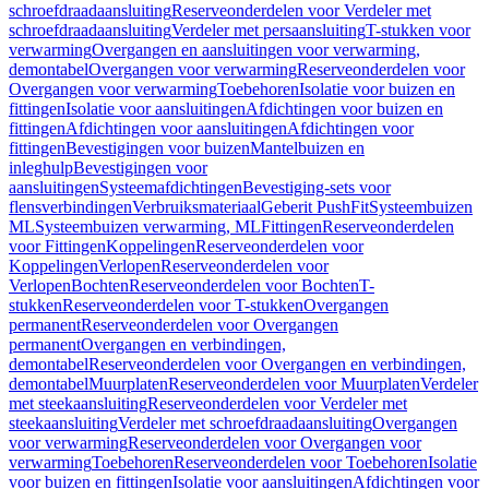
schroefdraadaansluiting
Reserveonderdelen voor Verdeler met
schroefdraadaansluiting
Verdeler met persaansluiting
T-stukken voor
verwarming
Overgangen en aansluitingen voor verwarming,
demontabel
Overgangen voor verwarming
Reserveonderdelen voor
Overgangen voor verwarming
Toebehoren
Isolatie voor buizen en
fittingen
Isolatie voor aansluitingen
Afdichtingen voor buizen en
fittingen
Afdichtingen voor aansluitingen
Afdichtingen voor
fittingen
Bevestigingen voor buizen
Mantelbuizen en
inleghulp
Bevestigingen voor
aansluitingen
Systeemafdichtingen
Bevestiging-sets voor
flensverbindingen
Verbruiksmateriaal
Geberit PushFit
Systeembuizen
ML
Systeembuizen verwarming, ML
Fittingen
Reserveonderdelen
voor Fittingen
Koppelingen
Reserveonderdelen voor
Koppelingen
Verlopen
Reserveonderdelen voor
Verlopen
Bochten
Reserveonderdelen voor Bochten
T-
stukken
Reserveonderdelen voor T-stukken
Overgangen
permanent
Reserveonderdelen voor Overgangen
permanent
Overgangen en verbindingen,
demontabel
Reserveonderdelen voor Overgangen en verbindingen,
demontabel
Muurplaten
Reserveonderdelen voor Muurplaten
Verdeler
met steekaansluiting
Reserveonderdelen voor Verdeler met
steekaansluiting
Verdeler met schroefdraadaansluiting
Overgangen
voor verwarming
Reserveonderdelen voor Overgangen voor
verwarming
Toebehoren
Reserveonderdelen voor Toebehoren
Isolatie
voor buizen en fittingen
Isolatie voor aansluitingen
Afdichtingen voor