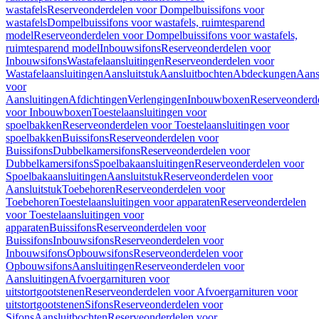
wastafels
Reserveonderdelen voor Dompelbuissifons voor
wastafels
Dompelbuissifons voor wastafels, ruimtesparend
model
Reserveonderdelen voor Dompelbuissifons voor wastafels,
ruimtesparend model
Inbouwsifons
Reserveonderdelen voor
Inbouwsifons
Wastafelaansluitingen
Reserveonderdelen voor
Wastafelaansluitingen
Aansluitstuk
Aansluitbochten
Abdeckungen
Aans
voor
Aansluitingen
Afdichtingen
Verlengingen
Inbouwboxen
Reserveonderd
voor Inbouwboxen
Toestelaansluitingen voor
spoelbakken
Reserveonderdelen voor Toestelaansluitingen voor
spoelbakken
Buissifons
Reserveonderdelen voor
Buissifons
Dubbelkamersifons
Reserveonderdelen voor
Dubbelkamersifons
Spoelbakaansluitingen
Reserveonderdelen voor
Spoelbakaansluitingen
Aansluitstuk
Reserveonderdelen voor
Aansluitstuk
Toebehoren
Reserveonderdelen voor
Toebehoren
Toestelaansluitingen voor apparaten
Reserveonderdelen
voor Toestelaansluitingen voor
apparaten
Buissifons
Reserveonderdelen voor
Buissifons
Inbouwsifons
Reserveonderdelen voor
Inbouwsifons
Opbouwsifons
Reserveonderdelen voor
Opbouwsifons
Aansluitingen
Reserveonderdelen voor
Aansluitingen
Afvoergarnituren voor
uitstortgootstenen
Reserveonderdelen voor Afvoergarnituren voor
uitstortgootstenen
Sifons
Reserveonderdelen voor
Sifons
Aansluitbochten
Reserveonderdelen voor