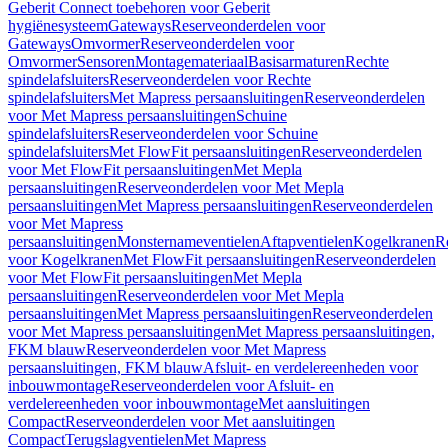
Geberit Connect toebehoren voor Geberit
hygiënesysteem
Gateways
Reserveonderdelen voor
Gateways
Omvormer
Reserveonderdelen voor
Omvormer
Sensoren
Montagemateriaal
Basisarmaturen
Rechte
spindelafsluiters
Reserveonderdelen voor Rechte
spindelafsluiters
Met Mapress persaansluitingen
Reserveonderdelen
voor Met Mapress persaansluitingen
Schuine
spindelafsluiters
Reserveonderdelen voor Schuine
spindelafsluiters
Met FlowFit persaansluitingen
Reserveonderdelen
voor Met FlowFit persaansluitingen
Met Mepla
persaansluitingen
Reserveonderdelen voor Met Mepla
persaansluitingen
Met Mapress persaansluitingen
Reserveonderdelen
voor Met Mapress
persaansluitingen
Monsternameventielen
Aftapventielen
Kogelkranen
R
voor Kogelkranen
Met FlowFit persaansluitingen
Reserveonderdelen
voor Met FlowFit persaansluitingen
Met Mepla
persaansluitingen
Reserveonderdelen voor Met Mepla
persaansluitingen
Met Mapress persaansluitingen
Reserveonderdelen
voor Met Mapress persaansluitingen
Met Mapress persaansluitingen,
FKM blauw
Reserveonderdelen voor Met Mapress
persaansluitingen, FKM blauw
Afsluit- en verdelereenheden voor
inbouwmontage
Reserveonderdelen voor Afsluit- en
verdelereenheden voor inbouwmontage
Met aansluitingen
Compact
Reserveonderdelen voor Met aansluitingen
Compact
Terugslagventielen
Met Mapress