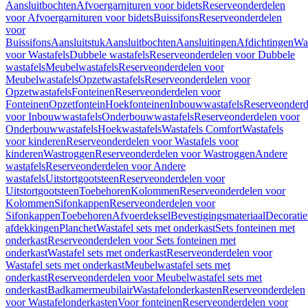
Aansluitbochten
Afvoergarnituren voor bidets
Reserveonderdelen
voor Afvoergarnituren voor bidets
Buissifons
Reserveonderdelen
voor
Buissifons
Aansluitstuk
Aansluitbochten
Aansluitingen
Afdichtingen
Was
voor Wastafels
Dubbele wastafels
Reserveonderdelen voor Dubbele
wastafels
Meubelwastafels
Reserveonderdelen voor
Meubelwastafels
Opzetwastafels
Reserveonderdelen voor
Opzetwastafels
Fonteinen
Reserveonderdelen voor
Fonteinen
Opzetfontein
Hoekfonteinen
Inbouwwastafels
Reserveonderd
voor Inbouwwastafels
Onderbouwwastafels
Reserveonderdelen voor
Onderbouwwastafels
Hoekwastafels
Wastafels Comfort
Wastafels
voor kinderen
Reserveonderdelen voor Wastafels voor
kinderen
Wastroggen
Reserveonderdelen voor Wastroggen
Andere
wastafels
Reserveonderdelen voor Andere
wastafels
Uitstortgootsteen
Reserveonderdelen voor
Uitstortgootsteen
Toebehoren
Kolommen
Reserveonderdelen voor
Kolommen
Sifonkappen
Reserveonderdelen voor
Sifonkappen
Toebehoren
Afvoerdeksel
Bevestigingsmateriaal
Decorati
afdekkingen
Planchet
Wastafel sets met onderkast
Sets fonteinen met
onderkast
Reserveonderdelen voor Sets fonteinen met
onderkast
Wastafel sets met onderkast
Reserveonderdelen voor
Wastafel sets met onderkast
Meubelwastafel sets met
onderkast
Reserveonderdelen voor Meubelwastafel sets met
onderkast
Badkamermeubilair
Wastafelonderkasten
Reserveonderdelen
voor Wastafelonderkasten
Voor fonteinen
Reserveonderdelen voor