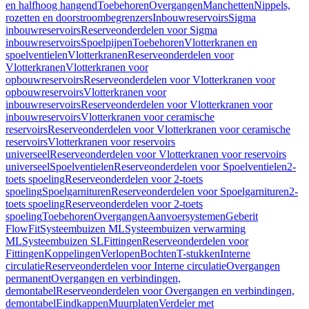
en halfhoog hangend
Toebehoren
Overgangen
Manchetten
Nippels,
rozetten en doorstroombegrenzers
Inbouwreservoirs
Sigma
inbouwreservoirs
Reserveonderdelen voor Sigma
inbouwreservoirs
Spoelpijpen
Toebehoren
Vlotterkranen en
spoelventielen
Vlotterkranen
Reserveonderdelen voor
Vlotterkranen
Vlotterkranen voor
opbouwreservoirs
Reserveonderdelen voor Vlotterkranen voor
opbouwreservoirs
Vlotterkranen voor
inbouwreservoirs
Reserveonderdelen voor Vlotterkranen voor
inbouwreservoirs
Vlotterkranen voor ceramische
reservoirs
Reserveonderdelen voor Vlotterkranen voor ceramische
reservoirs
Vlotterkranen voor reservoirs
universeel
Reserveonderdelen voor Vlotterkranen voor reservoirs
universeel
Spoelventielen
Reserveonderdelen voor Spoelventielen
2-
toets spoeling
Reserveonderdelen voor 2-toets
spoeling
Spoelgarnituren
Reserveonderdelen voor Spoelgarnituren
2-
toets spoeling
Reserveonderdelen voor 2-toets
spoeling
Toebehoren
Overgangen
Aanvoersystemen
Geberit
FlowFit
Systeembuizen ML
Systeembuizen verwarming
ML
Systeembuizen SL
Fittingen
Reserveonderdelen voor
Fittingen
Koppelingen
Verlopen
Bochten
T-stukken
Interne
circulatie
Reserveonderdelen voor Interne circulatie
Overgangen
permanent
Overgangen en verbindingen,
demontabel
Reserveonderdelen voor Overgangen en verbindingen,
demontabel
Eindkappen
Muurplaten
Verdeler met