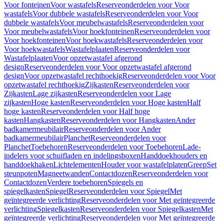
Voor fonteinen
Voor wastafels
Reserveonderdelen voor Voor
wastafels
Voor dubbele wastafels
Reserveonderdelen voor Voor
dubbele wastafels
Voor meubelwastafels
Reserveonderdelen voor
Voor meubelwastafels
Voor hoekfonteinen
Reserveonderdelen voor
Voor hoekfonteinen
Voor hoekwastafels
Reserveonderdelen voor
Voor hoekwastafels
Wastafelplaaten
Reserveonderdelen voor
Wastafelplaaten
Voor opzetwastafel afgerond
design
Reserveonderdelen voor Voor opzetwastafel afgerond
design
Voor opzetwastafel rechthoekig
Reserveonderdelen voor Voor
opzetwastafel rechthoekig
Zijkasten
Reserveonderdelen voor
Zijkasten
Lage zijkasten
Reserveonderdelen voor Lage
zijkasten
Hoge kasten
Reserveonderdelen voor Hoge kasten
Half
hoge kasten
Reserveonderdelen voor Half hoge
kasten
Hangkasten
Reserveonderdelen voor Hangkasten
Ander
badkamermeubilair
Reserveonderdelen voor Ander
badkamermeubilair
Planchet
Reserveonderdelen voor
Planchet
Toebehoren
Reserveonderdelen voor Toebehoren
Lade-
indelers voor schuifladen en indelingsboxen
Handdoekhouders en
handdoekhaken
Lichtelementen
Houder voor wastafelplaten
Greep
Set
steunpoten
Magneetwanden
Contactdozen
Reserveonderdelen voor
Contactdozen
Verdere toebehoren
Spiegels en
spiegelkasten
Spiegel
Reserveonderdelen voor Spiegel
Met
geïntegreerde verlichting
Reserveonderdelen voor Met geïntegreerde
verlichting
Spiegelkasten
Reserveonderdelen voor Spiegelkasten
Met
geïntegreerde verlichting
Reserveonderdelen voor Met geïntegreerde