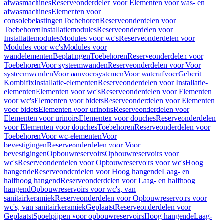
afwasmachines
Reserveonderdelen voor Elementen voor was- en
afwasmachines
Elementen voor
consolebelastingen
Toebehoren
Reserveonderdelen voor
Toebehoren
Installatiemodules
Reserveonderdelen voor
Installatiemodules
Modules voor wc's
Reserveonderdelen voor
Modules voor wc's
Modules voor
wandelementen
Beplatingen
Toebehoren
Reserveonderdelen voor
Toebehoren
Voor systeemwanden
Reserveonderdelen voor Voor
systeemwanden
Voor aanvoersystemen
Voor waterafvoer
Geberit
Kombifix
Installatie-elementen
Reserveonderdelen voor Installatie-
elementen
Elementen voor wc's
Reserveonderdelen voor Elementen
voor wc's
Elementen voor bidets
Reserveonderdelen voor Elementen
voor bidets
Elementen voor urinoirs
Reserveonderdelen voor
Elementen voor urinoirs
Elementen voor douches
Reserveonderdelen
voor Elementen voor douches
Toebehoren
Reserveonderdelen voor
Toebehoren
Voor wc-elementen
Voor
bevestigingen
Reserveonderdelen voor Voor
bevestigingen
Opbouwreservoirs
Opbouwreservoirs voor
wc's
Reserveonderdelen voor Opbouwreservoirs voor wc's
Hoog
hangende
Reserveonderdelen voor Hoog hangende
Laag- en
halfhoog hangend
Reserveonderdelen voor Laag- en halfhoog
hangend
Opbouwreservoirs voor wc's, van
sanitairkeramiek
Reserveonderdelen voor Opbouwreservoirs voor
wc's, van sanitairkeramiek
Geplaatst
Reserveonderdelen voor
Geplaatst
Spoelpijpen voor opbouwreservoirs
Hoog hangende
Laag-