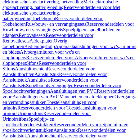
elektronische spoelactivering, netvoeding
Met elektronische
spoelactivering, batterijvoeding
Reserveonderdelen voor Met
elektronische spoelactivering,
batterijvoeding
Toebehoren
Reserveonderdelen voor
Toebehoren
Ruwbouw- en vervangingssets
Reserveonderdelen voor
Ruwbouw- en vervangingssets
Spoelpijpen, spoelbochten en
adapters
Renovatiesets
Reserveonderdelen voor
Renovatiesets
Afdekplaten
Overig
toebehoren
Bedieningshulp
Apparaataansluitingen voor wc's, urinoirs
en bidets
Afvoergarnituren voor wc's en
slophoppers
Reserveonderdelen voor Afvoergarnituren voor wc's en
slophoppers
Sifons
Reserveonderdelen voor
Sifons
Aansluitbochten
Reserveonderdelen voor
Aansluitbochten
Aansluitstuk
Reserveonderdelen voor
Aansluitstuk
Aansluitsets
Reserveonderdelen voor
Aansluitsets
Spoelbochtverlengingen
Reserveonderdelen voor
Spoelbochtverlengingen
Aansluitingen van PVC
Reserveonderdelen
voor Aansluitingen van PVC
Manchetten en afdekkappen
Overgang-
en verbindingsstukken
Toestelaansluitingen voor
urinoirs
Reserveonderdelen voor Toestelaansluitingen voor
urinoirs
Urinoirsifons
Reserveonderdelen voor
Urinoirsifons
Spoelpijp- en
spoelbochtverlengstukken
Reserveonderdelen voor Spoelpijp- en
spoelbochtverlengstukken
Aansluitstuk
Reserveonderdelen voor
Aansluitstuk
Aansluitbochten
Reserveonderdelen voor