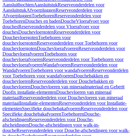
Aansluitbochten
Aansluitstuk
Reserveonderdelen voor
Aansluitstuk
Afvoerpluggen
Reserveonderdelen voor
Afvoerpluggen
Toebehoren
Reserveonderdelen voor
Toebehoren
Douches en baden
Douche
Vloerafvoer voor
douches
Reserveonderdelen voor Vloerafvoer voor
douches
Douchevloergoten
Reserveonderdelen voor
Douchevloergoten
Toebehoren voor
douchevloergoten
Reserveonderdelen voor Toebehoren voor
douchevloergoten
Douchevloerafvoeren
Reserveonderdelen voor
Douchevloerafvoeren
Toebehoren voor
douchevloerafvoeren
Reserveonderdelen voor Toebehoren voor
douchevloerafvoeren
Wandafvoeren
Reserveonderdelen voor
Wandafvoeren
Toebehoren voor wandafvoeren
Reserveonderdelen
voor Toebehoren voor wandafvoeren
Douchebakken en
douchevloeren
Reserveonderdelen voor Douchebakken en
douchevloeren
Douchevloeren van mineraalmateriaal en Geberit
Duofix installatie-elementen
Douchevloeren van mineraal
materiaal
Reserveonderdelen voor Douchevloeren van mineraal
materiaal
Installatie-elementen
Reserveonderdelen voor Installatie-
elementen
Specifieke douchebakafvoeren
Reserveonderdelen voor
Specifieke douchebakafvoeren
Toebehoren
Douche-
afscheidingen
Reserveonderdelen voor Douche-
afscheidingen
Douche-afscheidingen voor walk-in-
douche
Reserveonderdelen voor Douche-afscheidingen voor walk-
in-douche
Toebehoren
Reserveonderdelen voor