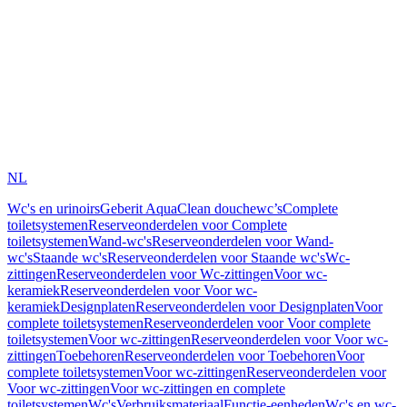
NL
Wc's en urinoirs
Geberit AquaClean douchewc’s
Complete
toiletsystemen
Reserveonderdelen voor Complete
toiletsystemen
Wand-wc's
Reserveonderdelen voor Wand-
wc's
Staande wc's
Reserveonderdelen voor Staande wc's
Wc-
zittingen
Reserveonderdelen voor Wc-zittingen
Voor wc-
keramiek
Reserveonderdelen voor Voor wc-
keramiek
Designplaten
Reserveonderdelen voor Designplaten
Voor
complete toiletsystemen
Reserveonderdelen voor Voor complete
toiletsystemen
Voor wc-zittingen
Reserveonderdelen voor Voor wc-
zittingen
Toebehoren
Reserveonderdelen voor Toebehoren
Voor
complete toiletsystemen
Voor wc-zittingen
Reserveonderdelen voor
Voor wc-zittingen
Voor wc-zittingen en complete
toiletsystemen
Wc's
Verbruiksmateriaal
Functie-eenheden
Wc's en wc-