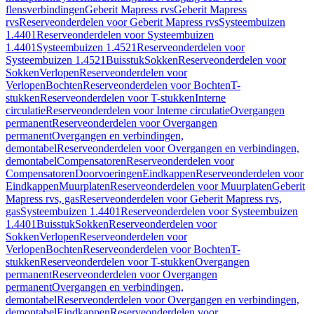
flensverbindingen
Geberit Mapress rvs
Geberit Mapress
rvs
Reserveonderdelen voor Geberit Mapress rvs
Systeembuizen
1.4401
Reserveonderdelen voor Systeembuizen
1.4401
Systeembuizen 1.4521
Reserveonderdelen voor
Systeembuizen 1.4521
Buisstuk
Sokken
Reserveonderdelen voor
Sokken
Verlopen
Reserveonderdelen voor
Verlopen
Bochten
Reserveonderdelen voor Bochten
T-
stukken
Reserveonderdelen voor T-stukken
Interne
circulatie
Reserveonderdelen voor Interne circulatie
Overgangen
permanent
Reserveonderdelen voor Overgangen
permanent
Overgangen en verbindingen,
demontabel
Reserveonderdelen voor Overgangen en verbindingen,
demontabel
Compensatoren
Reserveonderdelen voor
Compensatoren
Doorvoeringen
Eindkappen
Reserveonderdelen voor
Eindkappen
Muurplaten
Reserveonderdelen voor Muurplaten
Geberit
Mapress rvs, gas
Reserveonderdelen voor Geberit Mapress rvs,
gas
Systeembuizen 1.4401
Reserveonderdelen voor Systeembuizen
1.4401
Buisstuk
Sokken
Reserveonderdelen voor
Sokken
Verlopen
Reserveonderdelen voor
Verlopen
Bochten
Reserveonderdelen voor Bochten
T-
stukken
Reserveonderdelen voor T-stukken
Overgangen
permanent
Reserveonderdelen voor Overgangen
permanent
Overgangen en verbindingen,
demontabel
Reserveonderdelen voor Overgangen en verbindingen,
demontabel
Eindkappen
Reserveonderdelen voor