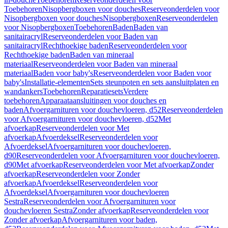
Toebehoren
Nisopbergboxen voor douches
Reserveonderdelen voor
Nisopbergboxen voor douches
Nisopbergboxen
Reserveonderdelen
voor Nisopbergboxen
Toebehoren
Baden
Baden van
sanitairacryl
Reserveonderdelen voor Baden van
sanitairacryl
Rechthoekige baden
Reserveonderdelen voor
Rechthoekige baden
Baden van mineraal
materiaal
Reserveonderdelen voor Baden van mineraal
materiaal
Baden voor baby's
Reserveonderdelen voor Baden voor
baby's
Installatie-elementen
Sets steunpoten en sets aansluitplaten en
wandankers
Toebehoren
Reparatiesets
Verdere
toebehoren
Apparaataansluitingen voor douches en
baden
Afvoergarnituren voor douchevloeren, d52
Reserveonderdelen
voor Afvoergarnituren voor douchevloeren, d52
Met
afvoerkap
Reserveonderdelen voor Met
afvoerkap
Afvoerdeksel
Reserveonderdelen voor
Afvoerdeksel
Afvoergarnituren voor douchevloeren,
d90
Reserveonderdelen voor Afvoergarnituren voor douchevloeren,
d90
Met afvoerkap
Reserveonderdelen voor Met afvoerkap
Zonder
afvoerkap
Reserveonderdelen voor Zonder
afvoerkap
Afvoerdeksel
Reserveonderdelen voor
Afvoerdeksel
Afvoergarnituren voor douchevloeren
Sestra
Reserveonderdelen voor Afvoergarnituren voor
douchevloeren Sestra
Zonder afvoerkap
Reserveonderdelen voor
Zonder afvoerkap
Afvoergarnituren voor baden,