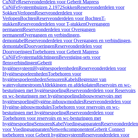
CuNiFe
Reserveonderdelen voor Geberit Mapress
CuNiFe
Systeembuizen 2.1972
Sokken
Reserveonderdelen voor
Sokken
Verlopen
Reserveonderdelen voor
Verlopen
Bochten
Reserveonderdelen voor Bochten
T-
stukken
Reserveonderdelen voor T-stukken
Overgangen
permanent
Reserveonderdelen voor Overgangen
permanent
Overgangen en verbindingen,
demontabel
Reserveonderdelen voor Overgangen en verbindingen,
demontabel
Doorvoeringen
Reserveonderdelen voor
Doorvoeringen
Toebehoren voor Geberit Mapress
CuNiFe
Systeemafdichtingen
Bevestiging-sets voor
flensverbindingen
Geberit
hygiënesysteem
Hygiënespoeleenheden
Reserveonderdelen voor
Hygiënespoeleenheden
Toebehoren voor
hygiënespoeleenheden
Sensoren
Kabels
Begrenzer van
watervolumestroom
Afdekkingen en afdekplaten
Reservoirs en wc-
besturingen met hygiënespoeling
Reserveonderdelen voor Reservoirs
en wc-besturingen met hygiënespoeling
Inbouwreservoirs met
hygiënespoeling
Hygiëne-inbouwmodules
Reserveonderdelen voor
Hygiëne-inbouwmodules
Toebehoren voor reservoirs en wc-
besturingen met hygiënespoeling
Reserveonderdelen voor
Toebehoren voor reservoirs en wc-besturingen met
hygiënespoeling
Sensoren
Kabel
Voedingsapparaten
Reserveonderdelen
voor Voedingsapparaten
Netwerkcomponenten
Geberit Connect
toebehoren voor Geberit hygiënesysteem
Reserveonderdelen voor