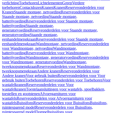
verlichting
Toebehoren
Lichtelementen
Greep
Verdere
toebehoren
Contactdozen
Kranen
Kranen
Reserveonderdelen voor
Kranen
Staande montage, netvoeding
Reserveonderdelen voor
Staande montage, netvoeding
Staande montage,
batterijvoeding
Reserveonderdelen voor Staande montage,
batterijvoeding
Staande montage,
generatorvoeding
Reserveonderdelen voor Staande montage,
generatorvoeding
Staande montage,
eenhandelmengkraan
Reserveonderdelen voor Staande montage,
eenhandelmengkraan
Wandmontage, netvoeding
Reserveonderdelen
voor Wandmontage, netvoeding
Wandmontage,
batterijvoeding
Reserveonderdelen voor Wandmontage,
batterijvoeding
Wandmontage, generatorvoeding
Reserveonderdelen
voor Wandmontage, generatorvoeding
Wandmontage,
tweeknopsmengkraan
Reserveonderdelen voor Wandmontage,
tweeknopsmengkraan
Andere kranen
Reserveonderdelen voor
Andere kranen
Voor gebruik buiten
Reserveonderdelen voor Voor
gebruik buiten
Toebehoren
Reserveonderdelen voor Toebehoren
Voor
wastafelkranen
Reserveonderdelen voor Voor
wastafelkranen
Toestelaansluitingen voor wastafels, spoelbakken,
toestellen en gootstenen
Afvoergarnituren voor
wastafels
Reserveonderdelen voor Afvoergarnituren voor
wastafels
Buissifons
Reserveonderdelen voor Buissifons
Buissifons,
ruimtesparend model
Reserveonderdelen voor Buissifons,
ruimtesparend model
Dompelbuissifons voor