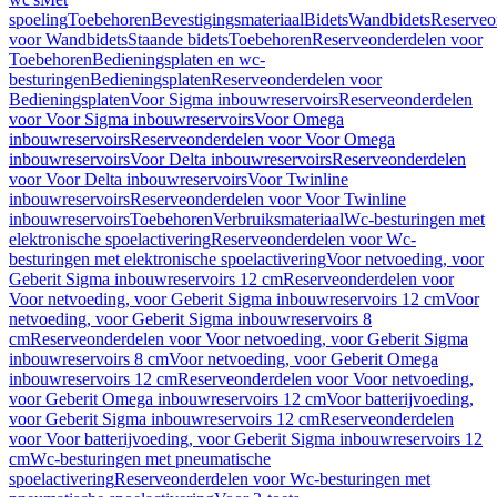
spoeling
Toebehoren
Bevestigingsmateriaal
Bidets
Wandbidets
Reserveo
voor Wandbidets
Staande bidets
Toebehoren
Reserveonderdelen voor
Toebehoren
Bedieningsplaten en wc-
besturingen
Bedieningsplaten
Reserveonderdelen voor
Bedieningsplaten
Voor Sigma inbouwreservoirs
Reserveonderdelen
voor Voor Sigma inbouwreservoirs
Voor Omega
inbouwreservoirs
Reserveonderdelen voor Voor Omega
inbouwreservoirs
Voor Delta inbouwreservoirs
Reserveonderdelen
voor Voor Delta inbouwreservoirs
Voor Twinline
inbouwreservoirs
Reserveonderdelen voor Voor Twinline
inbouwreservoirs
Toebehoren
Verbruiksmateriaal
Wc-besturingen met
elektronische spoelactivering
Reserveonderdelen voor Wc-
besturingen met elektronische spoelactivering
Voor netvoeding, voor
Geberit Sigma inbouwreservoirs 12 cm
Reserveonderdelen voor
Voor netvoeding, voor Geberit Sigma inbouwreservoirs 12 cm
Voor
netvoeding, voor Geberit Sigma inbouwreservoirs 8
cm
Reserveonderdelen voor Voor netvoeding, voor Geberit Sigma
inbouwreservoirs 8 cm
Voor netvoeding, voor Geberit Omega
inbouwreservoirs 12 cm
Reserveonderdelen voor Voor netvoeding,
voor Geberit Omega inbouwreservoirs 12 cm
Voor batterijvoeding,
voor Geberit Sigma inbouwreservoirs 12 cm
Reserveonderdelen
voor Voor batterijvoeding, voor Geberit Sigma inbouwreservoirs 12
cm
Wc-besturingen met pneumatische
spoelactivering
Reserveonderdelen voor Wc-besturingen met