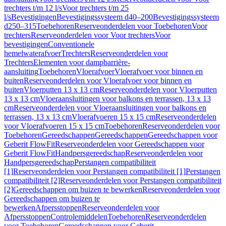
trechters t/m 12 l/s
Voor trechters t/m 25
l/s
Bevestigingen
Bevestigingssysteem d40–200
Bevestigingssysteem
d250–315
Toebehoren
Reserveonderdelen voor Toebehoren
Voor
trechters
Reserveonderdelen voor Voor trechters
Voor
bevestigingen
Conventionele
hemelwaterafvoer
Trechters
Reserveonderdelen voor
Trechters
Elementen voor dampbarrière-
aansluiting
Toebehoren
Vloerafvoer
Vloerafvoer voor binnen en
buiten
Reserveonderdelen voor Vloerafvoer voor binnen en
buiten
Vloerputten 13 x 13 cm
Reserveonderdelen voor Vloerputten
13 x 13 cm
Vloeraansluitingen voor balkons en terrassen, 13 x 13
cm
Reserveonderdelen voor Vloeraansluitingen voor balkons en
terrassen, 13 x 13 cm
Vloerafvoeren 15 x 15 cm
Reserveonderdelen
voor Vloerafvoeren 15 x 15 cm
Toebehoren
Reserveonderdelen voor
Toebehoren
Gereedschappen
Gereedschappen
Gereedschappen voor
Geberit FlowFit
Reserveonderdelen voor Gereedschappen voor
Geberit FlowFit
Handpersgereedschap
Reserveonderdelen voor
Handpersgereedschap
Perstangen compatibiliteit
[1]
Reserveonderdelen voor Perstangen compatibiliteit [1]
Perstangen
compatibiliteit [2]
Reserveonderdelen voor Perstangen compatibiliteit
[2]
Gereedschappen om buizen te bewerken
Reserveonderdelen voor
Gereedschappen om buizen te
bewerken
Afpersstoppen
Reserveonderdelen voor
Afpersstoppen
Controlemiddelen
Toebehoren
Reserveonderdelen
voor Toebehoren
Gereedschappen voor Geberit