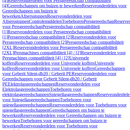
[4]
Reserveonderdelen voor Persgereedschap compatibiliteit
[4]
Gereedschappen om buizen te bewerken
Reserveonderdelen voor
Gereedschappen om buizen te
bewerken
Afpersstoppen
Reserveonderdelen voor
Afpersstoppen
Controlemiddelen
Toebehoren
Persgereedschap
Reserve
voor Persgereedschap
Persgereedschap compatibiliteit
[1]
Reserveonderdelen voor Persgereedschap compatibiliteit
[1]
Persgereedschap compatibiliteit [2]
Reserveonderdelen voor
Persgereedschap compatibiliteit [2]
Persgereedschap compatibiliteit
[2XL]
Reserveonderdelen voor Persgereedschap compatibiliteit
[2XL]
Persmachines compatibiliteit [4] / [2]
Reserveonderdelen voor
Persmachines compatibiliteit [4] / [2]
Universele
koffers
Reserveonderdelen voor Universele koffers
Universele
koffers
Reserveonderdelen voor Universele koffers
Gereedschappen
voor Geberit Silent-db20 / Geberit PE
Reserveonderdelen voor
Gereedschappen voor Geberit Silent-db20 / Geberit
PE
Elektrolasgereedschappen
Reserveonderdelen voor
Elektrolasgereedschappen
Toebehoren voor
elektrolasgereedschappen
Spiegellasgereedschappen
Reserveonderdele
voor Spiegellasgereedschappen
Toebehoren voor
spiegellasgereedschappen
Reserveonderdelen voor Toebehoren voor
spiegellasgereedschappen
Gereedschappen om buizen te
bewerken
Reserveonderdelen voor Gereedschappen om buizen te
bewerken
Toebehoren voor gereedschappen om buizen te
bewerken
Reserveonderdelen voor Toebehoren voor