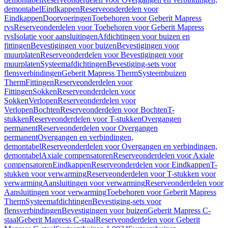
demontabel
Eindkappen
Reserveonderdelen voor
Eindkappen
Doorvoeringen
Toebehoren voor Geberit Mapress
rvs
Reserveonderdelen voor Toebehoren voor Geberit Mapress
rvs
Isolatie voor aansluitingen
Afdichtingen voor buizen en
fittingen
Bevestigingen voor buizen
Bevestigingen voor
muurplaten
Reserveonderdelen voor Bevestigingen voor
muurplaten
Systeemafdichtingen
Bevestiging-sets voor
flensverbindingen
Geberit Mapress Therm
Systeembuizen
Therm
Fittingen
Reserveonderdelen voor
Fittingen
Sokken
Reserveonderdelen voor
Sokken
Verlopen
Reserveonderdelen voor
Verlopen
Bochten
Reserveonderdelen voor Bochten
T-
stukken
Reserveonderdelen voor T-stukken
Overgangen
permanent
Reserveonderdelen voor Overgangen
permanent
Overgangen en verbindingen,
demontabel
Reserveonderdelen voor Overgangen en verbindingen,
demontabel
Axiale compensatoren
Reserveonderdelen voor Axiale
compensatoren
Eindkappen
Reserveonderdelen voor Eindkappen
T-
stukken voor verwarming
Reserveonderdelen voor T-stukken voor
verwarming
Aansluitingen voor verwarming
Reserveonderdelen voor
Aansluitingen voor verwarming
Toebehoren voor Geberit Mapress
Therm
Systeemafdichtingen
Bevestiging-sets voor
flensverbindingen
Bevestigingen voor buizen
Geberit Mapress C-
staal
Geberit Mapress C-staal
Reserveonderdelen voor Geberit