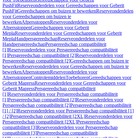
PushFit
Reserveonderdelen voor Gereedschappen voor Geberit
PushFit
Gereedschappen om buizen te bewerken
Reserveonderdelen
voor Gereedschappen om buizen te
bewerken
Afpersstoppen
Reserveonderdelen voor
Afpersstoppen
Gereedschappen voor Geberit
Mepla
Reserveonderdelen voor Gereedschappen voor Geberit
Mepla
Handpersgereedschap
Reserveonderdelen voor
Handpersgereedschap
Persgereedschap compatibiliteit
[1]
Reserveonderdelen voor Persgereedschap compatibiliteit
[1]
Persgereedschap compatibiliteit [2]
Reserveonderdelen voor
Persgereedschap compatibiliteit [2]
Gereedschappen om buizen te
bewerken
Reserveonderdelen voor Gereedschappen om buizen te
bewerken
Afpersstoppen
Reserveonderdelen voor
Afpersstoppen
Controlemiddelen
Toebehoren
Gereedschappen voor
Geberit Mapress
Reserveonderdelen voor Gereedschappen voor
Geberit Mapress
Persgereedschap compatibiliteit
[1]
Reserveonderdelen voor Persgereedschap compatibiliteit
[1]
Persgereedschap compatibiliteit [2]
Reserveonderdelen voor
Persgereedschap compatibiliteit [2]
Persgereedschap compatibiliteit
[1] / [2]
Reserveonderdelen voor Persgereedschap compatibiliteit [1]
/ [2]
Persgereedschap compatibiliteit [2XL]
Reserveonderdelen voor
Persgereedschap compatibiliteit [2XL]
Persgereedschap
compatibiliteit [3]
Reserveonderdelen voor Persgereedschap
compatibiliteit [3]
Persgereedschap compatibiliteit