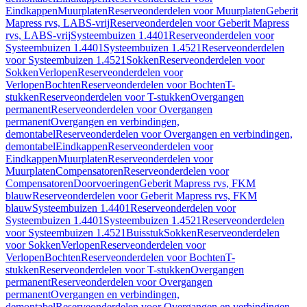
Eindkappen
Muurplaten
Reserveonderdelen voor Muurplaten
Geberit
Mapress rvs, LABS-vrij
Reserveonderdelen voor Geberit Mapress
rvs, LABS-vrij
Systeembuizen 1.4401
Reserveonderdelen voor
Systeembuizen 1.4401
Systeembuizen 1.4521
Reserveonderdelen
voor Systeembuizen 1.4521
Sokken
Reserveonderdelen voor
Sokken
Verlopen
Reserveonderdelen voor
Verlopen
Bochten
Reserveonderdelen voor Bochten
T-
stukken
Reserveonderdelen voor T-stukken
Overgangen
permanent
Reserveonderdelen voor Overgangen
permanent
Overgangen en verbindingen,
demontabel
Reserveonderdelen voor Overgangen en verbindingen,
demontabel
Eindkappen
Reserveonderdelen voor
Eindkappen
Muurplaten
Reserveonderdelen voor
Muurplaten
Compensatoren
Reserveonderdelen voor
Compensatoren
Doorvoeringen
Geberit Mapress rvs, FKM
blauw
Reserveonderdelen voor Geberit Mapress rvs, FKM
blauw
Systeembuizen 1.4401
Reserveonderdelen voor
Systeembuizen 1.4401
Systeembuizen 1.4521
Reserveonderdelen
voor Systeembuizen 1.4521
Buisstuk
Sokken
Reserveonderdelen
voor Sokken
Verlopen
Reserveonderdelen voor
Verlopen
Bochten
Reserveonderdelen voor Bochten
T-
stukken
Reserveonderdelen voor T-stukken
Overgangen
permanent
Reserveonderdelen voor Overgangen
permanent
Overgangen en verbindingen,
demontabel
Reserveonderdelen voor Overgangen en verbindingen,