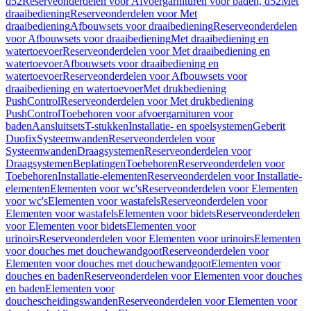
d52
Reserveonderdelen voor Afvoergarnituren voor baden, d52
Met
draaibediening
Reserveonderdelen voor Met
draaibediening
Afbouwsets voor draaibediening
Reserveonderdelen
voor Afbouwsets voor draaibediening
Met draaibediening en
watertoevoer
Reserveonderdelen voor Met draaibediening en
watertoevoer
Afbouwsets voor draaibediening en
watertoevoer
Reserveonderdelen voor Afbouwsets voor
draaibediening en watertoevoer
Met drukbediening
PushControl
Reserveonderdelen voor Met drukbediening
PushControl
Toebehoren voor afvoergarnituren voor
baden
Aansluitsets
T-stukken
Installatie- en spoelsystemen
Geberit
Duofix
Systeemwanden
Reserveonderdelen voor
Systeemwanden
Draagsystemen
Reserveonderdelen voor
Draagsystemen
Beplatingen
Toebehoren
Reserveonderdelen voor
Toebehoren
Installatie-elementen
Reserveonderdelen voor Installatie-
elementen
Elementen voor wc's
Reserveonderdelen voor Elementen
voor wc's
Elementen voor wastafels
Reserveonderdelen voor
Elementen voor wastafels
Elementen voor bidets
Reserveonderdelen
voor Elementen voor bidets
Elementen voor
urinoirs
Reserveonderdelen voor Elementen voor urinoirs
Elementen
voor douches met douchewandgoot
Reserveonderdelen voor
Elementen voor douches met douchewandgoot
Elementen voor
douches en baden
Reserveonderdelen voor Elementen voor douches
en baden
Elementen voor
douchescheidingswanden
Reserveonderdelen voor Elementen voor