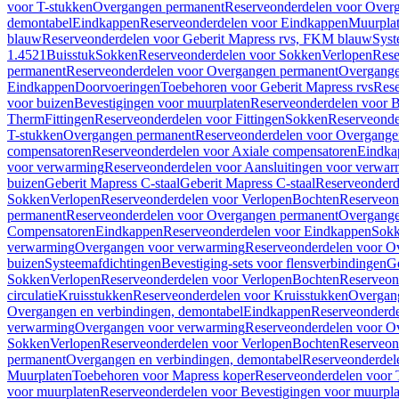
voor T-stukken
Overgangen permanent
Reserveonderdelen voor Over
demontabel
Eindkappen
Reserveonderdelen voor Eindkappen
Muurpla
blauw
Reserveonderdelen voor Geberit Mapress rvs, FKM blauw
Syst
1.4521
Buisstuk
Sokken
Reserveonderdelen voor Sokken
Verlopen
Rese
permanent
Reserveonderdelen voor Overgangen permanent
Overgange
Eindkappen
Doorvoeringen
Toebehoren voor Geberit Mapress rvs
Rese
voor buizen
Bevestigingen voor muurplaten
Reserveonderdelen voor B
Therm
Fittingen
Reserveonderdelen voor Fittingen
Sokken
Reserveonde
T-stukken
Overgangen permanent
Reserveonderdelen voor Overgange
compensatoren
Reserveonderdelen voor Axiale compensatoren
Eindka
voor verwarming
Reserveonderdelen voor Aansluitingen voor verwar
buizen
Geberit Mapress C-staal
Geberit Mapress C-staal
Reserveonderd
Sokken
Verlopen
Reserveonderdelen voor Verlopen
Bochten
Reserveon
permanent
Reserveonderdelen voor Overgangen permanent
Overgange
Compensatoren
Eindkappen
Reserveonderdelen voor Eindkappen
Sokk
verwarming
Overgangen voor verwarming
Reserveonderdelen voor O
buizen
Systeemafdichtingen
Bevestiging-sets voor flensverbindingen
Ge
Sokken
Verlopen
Reserveonderdelen voor Verlopen
Bochten
Reserveon
circulatie
Kruisstukken
Reserveonderdelen voor Kruisstukken
Overgan
Overgangen en verbindingen, demontabel
Eindkappen
Reserveonderd
verwarming
Overgangen voor verwarming
Reserveonderdelen voor O
Sokken
Verlopen
Reserveonderdelen voor Verlopen
Bochten
Reserveon
permanent
Overgangen en verbindingen, demontabel
Reserveonderdel
Muurplaten
Toebehoren voor Mapress koper
Reserveonderdelen voor 
voor muurplaten
Reserveonderdelen voor Bevestigingen voor muurpla