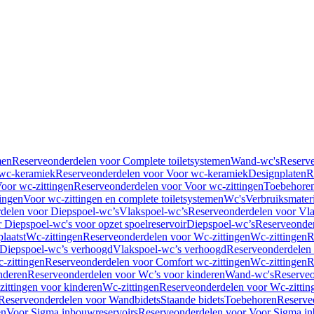
men
Reserveonderdelen voor Complete toiletsystemen
Wand-wc's
Reserv
wc-keramiek
Reserveonderdelen voor Voor wc-keramiek
Designplaten
R
oor wc-zittingen
Reserveonderdelen voor Voor wc-zittingen
Toebehore
ingen
Voor wc-zittingen en complete toiletsystemen
Wc's
Verbruiksmater
delen voor Diepspoel-wc’s
Vlakspoel-wc’s
Reserveonderdelen voor Vla
 Diepspoel-wc's voor opzet spoelreservoir
Diepspoel-wc’s
Reserveonder
laatst
Wc-zittingen
Reserveonderdelen voor Wc-zittingen
Wc-zittingen
R
 Diepspoel-wc’s verhoogd
Vlakspoel-wc’s verhoogd
Reserveonderdelen
-zittingen
Reserveonderdelen voor Comfort wc-zittingen
Wc-zittingen
R
nderen
Reserveonderdelen voor Wc’s voor kinderen
Wand-wc's
Reserveo
ittingen voor kinderen
Wc-zittingen
Reserveonderdelen voor Wc-zittin
Reserveonderdelen voor Wandbidets
Staande bidets
Toebehoren
Reserve
en
Voor Sigma inbouwreservoirs
Reserveonderdelen voor Voor Sigma in