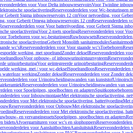
rveonderdelen voor Voor Delta inbouwreservoirs
Voor Twinline inbouw
ektronische spoelactivering
Reserveonderdelen voor Wc-besturingen met
or Geberit Sigma inbouwreservoirs 12 cm
Voor netvoeding, voor Geber
ng, voor Geberit Omega inbouwreservoirs 12 cm
Reserveonderdelen vo
Reserveonderdelen voor Voor batterijvoeding, voor Geberit Sigma inb
sche spoelactivering
Voor 2-toets spoeling
Reserveonderdelen voor Voor
oor Toebehoren voor wc-besturingen
Ruwbouwsets
Reserveonderdele
ronische spoelactivering
Geberit Monolith sanitairmodules
Sanitairmod
aande wc's
Reserveonderdelen voor Voor staande wc's
Toebehoren
Rese
gespoelde werking, met spoelrand
Zonder deksel
Reserveonderdelen voo
poelrandloos
Voor opbouw- of inbouwurinoirstuursysteem
Reserveonder
de urinoirbesturing
Voor geïntegreerde urinoirbesturing
Reserveonderdel
oelde werking, met / voor wc-deksel
Spoelrandloos
Reserveonderdelen 
s waterloze werking
Zonder deksel
Reserveonderdelen voor Zonder dek
rveonderdelen voor Urinoirscheidingswanden van kunststof
Urinoirsc
airkeramiek
Reserveonderdelen voor Urinoirscheidingswanden van sani
rdelen voor Spoelpijpen, spoelbochten en adapters
Spuitkoptoebehoren
onderdelen voor Inbouwmontage
Met elektronische spoelactivering, ne
nderdelen voor Met elektronische spoelactivering, batterijvoeding
Met p
bouw
Reserveonderdelen voor Opbouw
Met elektronische spoelactiveri
jvoeding
Reserveonderdelen voor Met elektronische spoelactivering, batt
uwbouw- en vervangingssets
Spoelpijpen, spoelbochten en adapters
Ren
en bidets
Afvoergarnituren voor wc's en slophoppers
Reserveonderdelen 
erveonderdelen voor Aansluitbochten
Aansluitstuk
Reserveonderdelen v
chtverlengingen
Aansluitingen van PVC
Reserveonderdelen voor Aansl