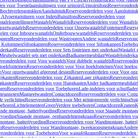
en voor Toestelaansluitingen voor urinoirs
Urinoirsifons
Reserveonderde
lbochtverlengstukken
Aansluitstuk
Reserveonderdelen voor Aansluitstu
Afvoergarnituren voor bidets
Buissifons
Reserveonderdelen voor
tafelopstellingen
Wastafels
Wastafels
Reserveonderdelen voor Wastafels
pzetwastafels
Reserveonderdelen voor Opzetwastafels
Fonteinen
Reserv
elen voor Inbouwwastafels
Onderbouwwastafels
Reserveonderdelen vo
oggen
Reserveonderdelen voor Wastroggen
Andere wastafels
Reserveond
or Kolommen
Sifonkappen
Reserveonderdelen voor Sifonkappen
Toebeho
nderkast
Reserveonderdelen voor Sets fonteinen met onderkast
Wastafel 
Meubelwastafel sets met onderkast
Badkamermeubilair
Wastafelonderka
veonderdelen voor Voor wastafels
Voor dubbele wastafels
Reserveonder
hoekfonteinen
Reserveonderdelen voor Voor hoekfonteinen
Voor hoekwa
n
Voor opzetwastafel afgerond design
Reserveonderdelen voor Voor opze
ijkasten
Reserveonderdelen voor Zijkasten
Lage zijkasten
Reserveonderd
gkasten
Reserveonderdelen voor Hangkasten
Ander badkamermeubilair
ren
Reserveonderdelen voor Toebehoren
Lade-indelers voor schuiflade
steunpoten
Magneetwanden
Contactdozen
Reserveonderdelen voor Cont
e verlichting
Reserveonderdelen voor Met geïntegreerde verlichting
Spi
ehoren
Lichtelementen
Greep
Verdere toebehoren
Contactdozen
Kranen
K
ande montage, batterijvoeding
Reserveonderdelen voor Staande montage,
rvoeding
Staande montage, eenhandelmengkraan
Reserveonderdelen vo
ntage, batterijvoeding
Reserveonderdelen voor Wandmontage, batteri
n
Reserveonderdelen voor Wandmontage, tweeknopsmengkraan
Andere
veonderdelen voor Toebehoren
Voor wastafelkranen
Reserveonderdelen 