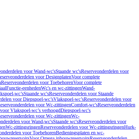
eonderdelen voor Wand-wc's
Staande wc's
Reserveonderdelen voor
eserveonderdelen voor Designplaten
Voor complete
n
Reserveonderdelen voor Toebehoren
Voor complete
iaal
Functie-eenheden
Wc's en wc-zittingen
Wand-
kspoel-wc’s
Staande wc's
Reserveonderdelen voor Staande
delen voor Diepspoel-wc’s
Vlakspoel-wc’s
Reserveonderdelen voor
eserveonderdelen voor Wc-zittingen
Comfort-wc's
Reserveonderdelen
 voor Vlakspoel-wc’s verhoogd
Diepspoel-wc's
eserveonderdelen voor Wc-zittingen
Wc-
nderdelen voor Wand-wc's
Staande wc's
Reserveonderdelen voor
gen
Wc-zittingsringen
Reserveonderdelen voor Wc-zittingsringen
Hurk-
onderdelen voor Toebehoren
Bedieningsplaten en wc-
bouwreservoirs
Voor Omega inbouwreservoirs
Reserveonderdelen