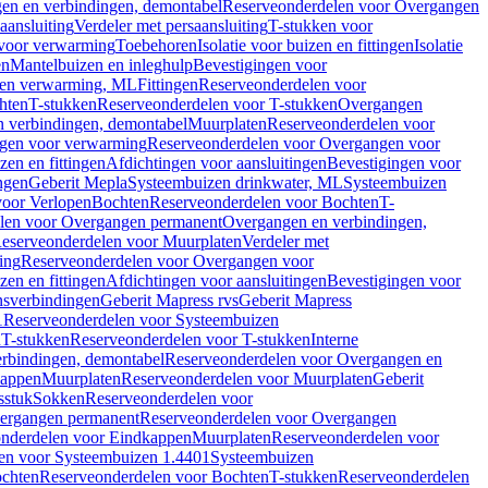
en en verbindingen, demontabel
Reserveonderdelen voor Overgangen
aansluiting
Verdeler met persaansluiting
T-stukken voor
voor verwarming
Toebehoren
Isolatie voor buizen en fittingen
Isolatie
en
Mantelbuizen en inleghulp
Bevestigingen voor
zen verwarming, ML
Fittingen
Reserveonderdelen voor
hten
T-stukken
Reserveonderdelen voor T-stukken
Overgangen
 verbindingen, demontabel
Muurplaten
Reserveonderdelen voor
gen voor verwarming
Reserveonderdelen voor Overgangen voor
zen en fittingen
Afdichtingen voor aansluitingen
Bevestigingen voor
ngen
Geberit Mepla
Systeembuizen drinkwater, ML
Systeembuizen
voor Verlopen
Bochten
Reserveonderdelen voor Bochten
T-
len voor Overgangen permanent
Overgangen en verbindingen,
eserveonderdelen voor Muurplaten
Verdeler met
ing
Reserveonderdelen voor Overgangen voor
zen en fittingen
Afdichtingen voor aansluitingen
Bevestigingen voor
ensverbindingen
Geberit Mapress rvs
Geberit Mapress
1
Reserveonderdelen voor Systeembuizen
n
T-stukken
Reserveonderdelen voor T-stukken
Interne
rbindingen, demontabel
Reserveonderdelen voor Overgangen en
kappen
Muurplaten
Reserveonderdelen voor Muurplaten
Geberit
sstuk
Sokken
Reserveonderdelen voor
ergangen permanent
Reserveonderdelen voor Overgangen
nderdelen voor Eindkappen
Muurplaten
Reserveonderdelen voor
en voor Systeembuizen 1.4401
Systeembuizen
chten
Reserveonderdelen voor Bochten
T-stukken
Reserveonderdelen