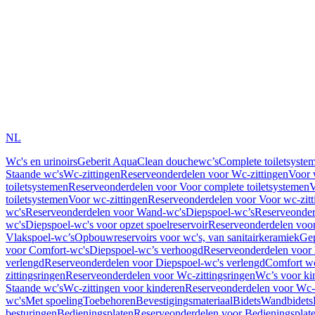
NL
Wc's en urinoirs
Geberit AquaClean douchewc’s
Complete toiletsyste
Staande wc's
Wc-zittingen
Reserveonderdelen voor Wc-zittingen
Voor 
toiletsystemen
Reserveonderdelen voor Voor complete toiletsystemen
V
toiletsystemen
Voor wc-zittingen
Reserveonderdelen voor Voor wc-zitt
wc's
Reserveonderdelen voor Wand-wc's
Diepspoel-wc’s
Reserveonder
wc's
Diepspoel-wc's voor opzet spoelreservoir
Reserveonderdelen voor
Vlakspoel-wc’s
Opbouwreservoirs voor wc's, van sanitairkeramiek
Gep
voor Comfort-wc's
Diepspoel-wc’s verhoogd
Reserveonderdelen voor
verlengd
Reserveonderdelen voor Diepspoel-wc's verlengd
Comfort wc
zittingsringen
Reserveonderdelen voor Wc-zittingsringen
Wc’s voor ki
Staande wc's
Wc-zittingen voor kinderen
Reserveonderdelen voor Wc-z
wc's
Met spoeling
Toebehoren
Bevestigingsmateriaal
Bidets
Wandbidets
besturingen
Bedieningsplaten
Reserveonderdelen voor Bedieningsplat