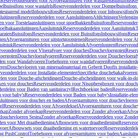
s
Reserveonderdelen voor Afvoergarnituren voor wastafels
Buissifons
Re
lbuissifons voor wastafels
Reserveonderdelen voor Dompelbuissifons 
mtesparend model
Inbouwsifons
Reserveonderdelen voor Inbouwsifons
W
luitingen
Reserveonderdelen voor Aansluitingen
Afdichtingen
Verlengin
n voor Toestelaansluitingen voor spoelbakken
Buissifons
Reserveonder
oelbakaansluitingen
Aansluitstuk
Reserveonderdelen voor Aansluitstuk
T
araten
Buissifons
Reserveonderdelen voor Buissifons
Inbouwsifons
Rese
gen
Afvoergarnituren voor uitstortgootstenen
Reserveonderdelen voor Afv
uitstuk
Reserveonderdelen voor Aansluitstuk
Afvoerpluggen
Reserveond
rveonderdelen voor Vloerafvoer voor douches
Douchevloergoten
Reser
loergoten
Douchevloerafvoeren
Reserveonderdelen voor Douchevloeraf
len voor Wandafvoeren
Toebehoren voor wandafvoeren
Reserveonderde
eren
Douchevloeren van mineraalmateriaal en Geberit Duofix installatie
veonderdelen voor Installatie-elementen
Specifieke douchebakafvoeren
len voor Douche-afscheidingen
Douche-afscheidingen voor walk-in-d
xen voor douches
Reserveonderdelen voor Nisopbergboxen voor douch
erdelen voor Baden van sanitairacryl
Rechthoekige baden
Reserveonder
 voor baby's
Reserveonderdelen voor Baden voor baby's
Installatie-el
luitingen voor douches en baden
Afvoergarnituren voor douchevloeren
el
Reserveonderdelen voor Afvoerdeksel
Afvoergarnituren voor douche
rkap
Zonder afvoerkap
Reserveonderdelen voor Zonder afvoerkap
Afvoe
douchevloeren Sestra
Zonder afvoerkap
Reserveonderdelen voor Zonder
len voor Met draaibediening
Afbouwsets voor draaibediening
Reserveon
voer
Afbouwsets voor draaibediening en watertoevoer
Reserveonderdele
ng PushControl
Toebehoren voor afvoergarnituren voor baden
Aansluits