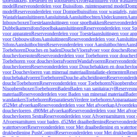
spoelbakken, toestellen en gootstenen
Afvoergarnituren voor wastafel
model
Reserveonderdelen voor Buissifons, ruimtesparend model
Dompe
model
Reserveonderdelen voor Dompelbuissifons voor wastafels, rui
Wastafelaansluitingen
Aansluitstuk
Aansluitbochten
Abdeckungen
Aans
Inbouwboxen
Toestelaansluitingen voor spoelbakken
Reserveonderdele
Dubbelkamersifons
Spoelbakaansluitingen
Reserveonderdelen voor Sp
voor apparaten
Reserveonderdelen voor Toestelaansluitingen voor app
voor Opbouwsifons
Aansluitingen
Reserveonderdelen voor Aansluitin
Sifons
Aansluitbochten
Reserveonderdelen voor Aansluitbochten
Aansl
Toebehoren
Douches en baden
Douche
Vloerafvoer voor douches
Rese
douchevloergoten
Reserveonderdelen voor Toebehoren voor douchev
Toebehoren voor douchevloerafvoeren
Wandafvoeren
Reserveonderde
douchevloeren
Reserveonderdelen voor Douchebakken en douchevlo
voor Douchevloeren van mineraal materiaal
Installatie-elementen
Reser
douchebakafvoeren
Toebehoren
Douche-afscheidingen
Reserveonderde
douche
Toebehoren
Reserveonderdelen voor Toebehoren
Nisopbergbo
Nisopbergboxen
Toebehoren
Baden
Baden van sanitairacryl
Reserveond
materiaal
Reserveonderdelen voor Baden van mineraal materiaal
Baden
wandankers
Toebehoren
Reparatiesets
Verdere toebehoren
Apparaataans
d52
Met afvoerkap
Reserveonderdelen voor Met afvoerkap
Afvoerdeks
douchevloeren, d90
Met afvoerkap
Reserveonderdelen voor Met afvoe
douchevloeren Sestra
Reserveonderdelen voor Afvoergarnituren voor 
Afvoergarnituren voor baden, d52
Met draaibediening
Reserveonderde
watertoevoer
Reserveonderdelen voor Met draaibediening en watertoe
drukbediening PushControl
Reserveonderdelen voor Met drukbedieni