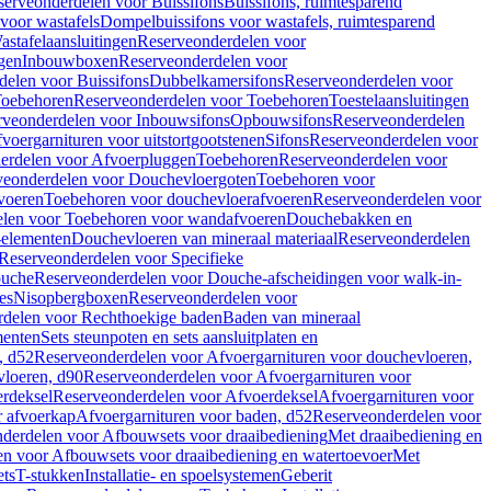
serveonderdelen voor Buissifons
Buissifons, ruimtesparend
voor wastafels
Dompelbuissifons voor wastafels, ruimtesparend
astafelaansluitingen
Reserveonderdelen voor
gen
Inbouwboxen
Reserveonderdelen voor
delen voor Buissifons
Dubbelkamersifons
Reserveonderdelen voor
oebehoren
Reserveonderdelen voor Toebehoren
Toestelaansluitingen
rveonderdelen voor Inbouwsifons
Opbouwsifons
Reserveonderdelen
oergarnituren voor uitstortgootstenen
Sifons
Reserveonderdelen voor
erdelen voor Afvoerpluggen
Toebehoren
Reserveonderdelen voor
veonderdelen voor Douchevloergoten
Toebehoren voor
voeren
Toebehoren voor douchevloerafvoeren
Reserveonderdelen voor
len voor Toebehoren voor wandafvoeren
Douchebakken en
-elementen
Douchevloeren van mineraal materiaal
Reserveonderdelen
Reserveonderdelen voor Specifieke
ouche
Reserveonderdelen voor Douche-afscheidingen voor walk-in-
es
Nisopbergboxen
Reserveonderdelen voor
delen voor Rechthoekige baden
Baden van mineraal
ementen
Sets steunpoten en sets aansluitplaten en
, d52
Reserveonderdelen voor Afvoergarnituren voor douchevloeren,
vloeren, d90
Reserveonderdelen voor Afvoergarnituren voor
rdeksel
Reserveonderdelen voor Afvoerdeksel
Afvoergarnituren voor
 afvoerkap
Afvoergarnituren voor baden, d52
Reserveonderdelen voor
derdelen voor Afbouwsets voor draaibediening
Met draaibediening en
n voor Afbouwsets voor draaibediening en watertoevoer
Met
ets
T-stukken
Installatie- en spoelsystemen
Geberit