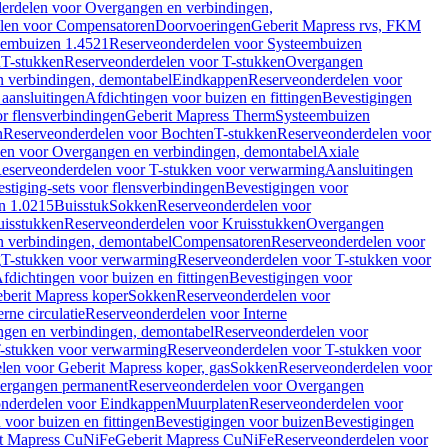
erdelen voor Overgangen en verbindingen,
len voor Compensatoren
Doorvoeringen
Geberit Mapress rvs, FKM
eembuizen 1.4521
Reserveonderdelen voor Systeembuizen
n
T-stukken
Reserveonderdelen voor T-stukken
Overgangen
 verbindingen, demontabel
Eindkappen
Reserveonderdelen voor
 aansluitingen
Afdichtingen voor buizen en fittingen
Bevestigingen
or flensverbindingen
Geberit Mapress Therm
Systeembuizen
n
Reserveonderdelen voor Bochten
T-stukken
Reserveonderdelen voor
en voor Overgangen en verbindingen, demontabel
Axiale
eserveonderdelen voor T-stukken voor verwarming
Aansluitingen
stiging-sets voor flensverbindingen
Bevestigingen voor
n 1.0215
Buisstuk
Sokken
Reserveonderdelen voor
uisstukken
Reserveonderdelen voor Kruisstukken
Overgangen
 verbindingen, demontabel
Compensatoren
Reserveonderdelen voor
g
T-stukken voor verwarming
Reserveonderdelen voor T-stukken voor
fdichtingen voor buizen en fittingen
Bevestigingen voor
berit Mapress koper
Sokken
Reserveonderdelen voor
erne circulatie
Reserveonderdelen voor Interne
gen en verbindingen, demontabel
Reserveonderdelen voor
-stukken voor verwarming
Reserveonderdelen voor T-stukken voor
len voor Geberit Mapress koper, gas
Sokken
Reserveonderdelen voor
ergangen permanent
Reserveonderdelen voor Overgangen
nderdelen voor Eindkappen
Muurplaten
Reserveonderdelen voor
 voor buizen en fittingen
Bevestigingen voor buizen
Bevestigingen
t Mapress CuNiFe
Geberit Mapress CuNiFe
Reserveonderdelen voor