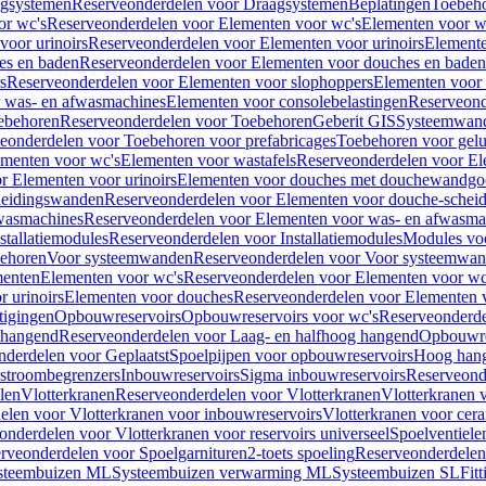
gsystemen
Reserveonderdelen voor Draagsystemen
Beplatingen
Toebeh
or wc's
Reserveonderdelen voor Elementen voor wc's
Elementen voor wa
voor urinoirs
Reserveonderdelen voor Elementen voor urinoirs
Element
es en baden
Reserveonderdelen voor Elementen voor douches en baden
s
Reserveonderdelen voor Elementen voor slophoppers
Elementen voor
 was- en afwasmachines
Elementen voor consolebelastingen
Reserveond
ebehoren
Reserveonderdelen voor Toebehoren
Geberit GIS
Systeemwan
eonderdelen voor Toebehoren voor prefabricages
Toebehoren voor gelui
ementen voor wc's
Elementen voor wastafels
Reserveonderdelen voor El
r Elementen voor urinoirs
Elementen voor douches met douchewandgo
heidingswanden
Reserveonderdelen voor Elementen voor douche-schei
wasmachines
Reserveonderdelen voor Elementen voor was- en afwasma
stallatiemodules
Reserveonderdelen voor Installatiemodules
Modules vo
behoren
Voor systeemwanden
Reserveonderdelen voor Voor systeemwa
menten
Elementen voor wc's
Reserveonderdelen voor Elementen voor wc
 urinoirs
Elementen voor douches
Reserveonderdelen voor Elementen 
tigingen
Opbouwreservoirs
Opbouwreservoirs voor wc's
Reserveonderde
 hangend
Reserveonderdelen voor Laag- en halfhoog hangend
Opbouwres
nderdelen voor Geplaatst
Spoelpijpen voor opbouwreservoirs
Hoog han
rstroombegrenzers
Inbouwreservoirs
Sigma inbouwreservoirs
Reserveond
len
Vlotterkranen
Reserveonderdelen voor Vlotterkranen
Vlotterkranen 
elen voor Vlotterkranen voor inbouwreservoirs
Vlotterkranen voor cera
onderdelen voor Vlotterkranen voor reservoirs universeel
Spoelventiele
rveonderdelen voor Spoelgarnituren
2-toets spoeling
Reserveonderdelen 
steembuizen ML
Systeembuizen verwarming ML
Systeembuizen SL
Fit