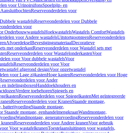
len voor Urinoirsifons
Spoelpijp- en
k
Aansluitbochten
Reserveonderdelen voor
Dubbele wastafels
Reserveonderdelen voor Dubbele
eonderdelen voor
or Onderbouwwastafels
Hoekwastafels
Wastafels Comfort
Wastafels
erdelen voor Andere wastafels
Uitstortgootsteen
Reserveonderdelen
ren
Afvoerdeksel
Bevestigingsmateriaal
Decoratieve
sets met onderkast
Reserveonderdelen voor Wastafel sets met
sten
Reserveonderdelen voor Wastafelonderkasten
Voor
delen voor Voor dubbele wastafels
Voor
stafels
Reserveonderdelen voor Voor
twastafel afgerond design
Voor opzetwastafel
elen voor Lage zijkasten
Hoge kasten
Reserveonderdelen voor Hoge
Reserveonderdelen voor Ander
n en indelingsboxen
Handdoekhouders en
actdozen
Verdere toebehoren
Spiegels en
egelkasten
Reserveonderdelen voor Spiegelkasten
Met geïntegreerde
ranen
Reserveonderdelen voor Kranen
Staande montage,
 batterijvoeding
Staande montage,
or Staande montage, eenhandelmengkraan
Wandmontage,
jvoeding
Wandmontage, generatorvoeding
Reserveonderdelen voor
 kranen
Reserveonderdelen voor Andere kranen
Voor gebruik
voor Voor wastafelkranen
Toestelaansluitingen voor wastafels,