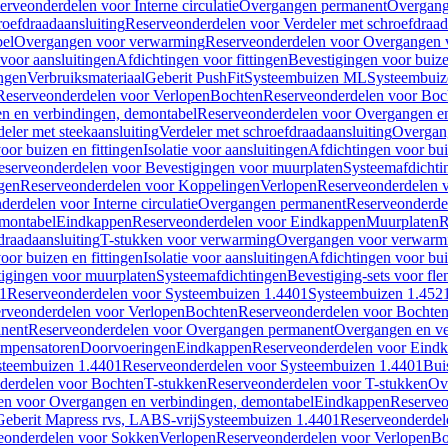
erveonderdelen voor Interne circulatie
Overgangen permanent
Overgang
roefdraadaansluiting
Reserveonderdelen voor Verdeler met schroefdraad
bel
Overgangen voor verwarming
Reserveonderdelen voor Overgangen 
voor aansluitingen
Afdichtingen voor fittingen
Bevestigingen voor buiz
ingen
Verbruiksmateriaal
Geberit PushFit
Systeembuizen ML
Systeembui
Reserveonderdelen voor Verlopen
Bochten
Reserveonderdelen voor Boc
n en verbindingen, demontabel
Reserveonderdelen voor Overgangen en
eler met steekaansluiting
Verdeler met schroefdraadaansluiting
Overgan
voor buizen en fittingen
Isolatie voor aansluitingen
Afdichtingen voor bui
eserveonderdelen voor Bevestigingen voor muurplaten
Systeemafdichti
gen
Reserveonderdelen voor Koppelingen
Verlopen
Reserveonderdelen 
erdelen voor Interne circulatie
Overgangen permanent
Reserveonderde
emontabel
Eindkappen
Reserveonderdelen voor Eindkappen
Muurplaten
R
draadaansluiting
T-stukken voor verwarming
Overgangen voor verwarm
voor buizen en fittingen
Isolatie voor aansluitingen
Afdichtingen voor bui
igingen voor muurplaten
Systeemafdichtingen
Bevestiging-sets voor fl
1
Reserveonderdelen voor Systeembuizen 1.4401
Systeembuizen 1.452
rveonderdelen voor Verlopen
Bochten
Reserveonderdelen voor Bochte
nent
Reserveonderdelen voor Overgangen permanent
Overgangen en ve
ompensatoren
Doorvoeringen
Eindkappen
Reserveonderdelen voor Eind
steembuizen 1.4401
Reserveonderdelen voor Systeembuizen 1.4401
Bui
derdelen voor Bochten
T-stukken
Reserveonderdelen voor T-stukken
Ov
en voor Overgangen en verbindingen, demontabel
Eindkappen
Reserveo
eberit Mapress rvs, LABS-vrij
Systeembuizen 1.4401
Reserveonderdel
eonderdelen voor Sokken
Verlopen
Reserveonderdelen voor Verlopen
Bo