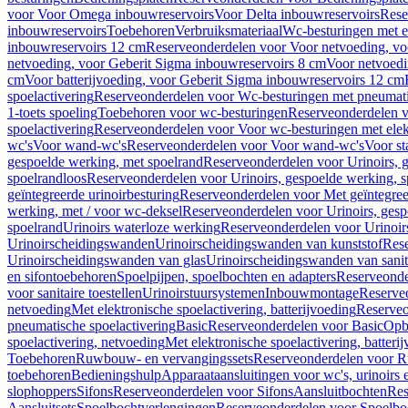
voor Voor Omega inbouwreservoirs
Voor Delta inbouwreservoirs
Rese
inbouwreservoirs
Toebehoren
Verbruiksmateriaal
Wc-besturingen met el
inbouwreservoirs 12 cm
Reserveonderdelen voor Voor netvoeding, vo
netvoeding, voor Geberit Sigma inbouwreservoirs 8 cm
Voor netvoedi
cm
Voor batterijvoeding, voor Geberit Sigma inbouwreservoirs 12 cm
spoelactivering
Reserveonderdelen voor Wc-besturingen met pneumati
1-toets spoeling
Toebehoren voor wc-besturingen
Reserveonderdelen v
spoelactivering
Reserveonderdelen voor Voor wc-besturingen met elekt
wc's
Voor wand-wc's
Reserveonderdelen voor Voor wand-wc's
Voor st
gespoelde werking, met spoelrand
Reserveonderdelen voor Urinoirs, 
spoelrandloos
Reserveonderdelen voor Urinoirs, gespoelde werking, s
geïntegreerde urinoirbesturing
Reserveonderdelen voor Met geïntegreer
werking, met / voor wc-deksel
Reserveonderdelen voor Urinoirs, gesp
spoelrand
Urinoirs waterloze werking
Reserveonderdelen voor Urinoir
Urinoirscheidingswanden
Urinoirscheidingswanden van kunststof
Rese
Urinoirscheidingswanden van glas
Urinoirscheidingswanden van sanit
en sifontoebehoren
Spoelpijpen, spoelbochten en adapters
Reserveonde
voor sanitaire toestellen
Urinoirstuursystemen
Inbouwmontage
Reserve
netvoeding
Met elektronische spoelactivering, batterijvoeding
Reserveo
pneumatische spoelactivering
Basic
Reserveonderdelen voor Basic
Op
spoelactivering, netvoeding
Met elektronische spoelactivering, batteri
Toebehoren
Ruwbouw- en vervangingssets
Reserveonderdelen voor R
toebehoren
Bedieningshulp
Apparaataansluitingen voor wc's, urinoirs 
slophoppers
Sifons
Reserveonderdelen voor Sifons
Aansluitbochten
Res
Aansluitsets
Spoelbochtverlengingen
Reserveonderdelen voor Spoelbo