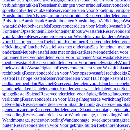
verbindingsstukken
Toestelaansluitingen voor urinoirs
Reserveonderdel
spoelbochtverlengstukken
Reserveonderdelen voor Spoelpijp- en spoe
Aansluitbochten
Afvoergarnituren voor bidets
Reserveonderdelen voor 
Buissifons
Aansluitstuk
Aansluitbochten
Aansluitingen
Afdichtingen
Was
wastafels
Meubelwastafels
Reserveonderdelen voor Meubelwastafels
O
Fonteinen
Opzetfontein
Hoekfonteinen
Inbouwwastafels
Reserveonderd
voor kinderen
Reserveonderdelen voor Wastafels voor kinderen
Wastr
voor Uitstortgootsteen
Toebehoren
Kolommen
Reserveonderdelen vo
afdekkingen
Planchet
Wastafel sets met onderkast
Sets fonteinen met o
onderkast
Meubelwastafel sets met onderkast
Reserveonderdelen voor 
fonteinen
Reserveonderdelen voor Voor fonteinen
Voor wastafels
Reser
meubelwastafels
Reserveonderdelen voor Voor meubelwastafels
Voor 
hoekwastafels
Wastafelplaaten
Reserveonderdelen voor Wastafelplaate
rechthoekig
Reserveonderdelen voor Voor opzetwastafel rechthoekig
Z
kasten
Half hoge kasten
Reserveonderdelen voor Half hoge kasten
Han
badkamermeubilair
Planchet
Reserveonderdelen voor Planchet
Toebeho
handdoekhaken
Lichtelementen
Houder voor wastafelplaten
Greep
Set 
spiegelkasten
Spiegel
Reserveonderdelen voor Spiegel
Met geïntegreerd
verlichting
Reserveonderdelen voor Met geïntegreerde verlichting
Toeb
netvoeding
Reserveonderdelen voor Staande montage, netvoeding
Sta
generatorvoeding
Reserveonderdelen voor Staande montage, generato
netvoeding
Reserveonderdelen voor Wandmontage, netvoeding
Wandmo
Wandmontage, generatorvoeding
Wandmontage, tweeknopsmengkraa
buiten
Reserveonderdelen voor Voor gebruik buiten
Toebehoren
Reser