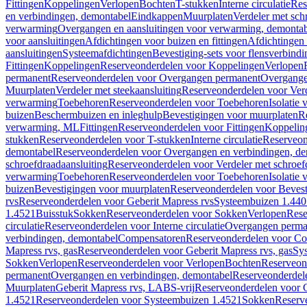
Fittingen
Koppelingen
Verlopen
Bochten
T-stukken
Interne circulatie
Res
en verbindingen, demontabel
Eindkappen
Muurplaten
Verdeler met sch
verwarming
Overgangen en aansluitingen voor verwarming, demonta
voor aansluitingen
Afdichtingen voor buizen en fittingen
Afdichtingen 
aansluitingen
Systeemafdichtingen
Bevestiging-sets voor flensverbind
Fittingen
Koppelingen
Reserveonderdelen voor Koppelingen
Verlopen
permanent
Reserveonderdelen voor Overgangen permanent
Overgange
Muurplaten
Verdeler met steekaansluiting
Reserveonderdelen voor Verd
verwarming
Toebehoren
Reserveonderdelen voor Toebehoren
Isolatie 
buizen
Beschermbuizen en inleghulp
Bevestigingen voor muurplaten
R
verwarming, ML
Fittingen
Reserveonderdelen voor Fittingen
Koppelin
stukken
Reserveonderdelen voor T-stukken
Interne circulatie
Reserveond
demontabel
Reserveonderdelen voor Overgangen en verbindingen, d
schroefdraadaansluiting
Reserveonderdelen voor Verdeler met schroef
verwarming
Toebehoren
Reserveonderdelen voor Toebehoren
Isolatie 
buizen
Bevestigingen voor muurplaten
Reserveonderdelen voor Bevest
rvs
Reserveonderdelen voor Geberit Mapress rvs
Systeembuizen 1.440
1.4521
Buisstuk
Sokken
Reserveonderdelen voor Sokken
Verlopen
Rese
circulatie
Reserveonderdelen voor Interne circulatie
Overgangen perma
verbindingen, demontabel
Compensatoren
Reserveonderdelen voor C
Mapress rvs, gas
Reserveonderdelen voor Geberit Mapress rvs, gas
Sy
Sokken
Verlopen
Reserveonderdelen voor Verlopen
Bochten
Reserveon
permanent
Overgangen en verbindingen, demontabel
Reserveonderdel
Muurplaten
Geberit Mapress rvs, LABS-vrij
Reserveonderdelen voor G
1.4521
Reserveonderdelen voor Systeembuizen 1.4521
Sokken
Reserv