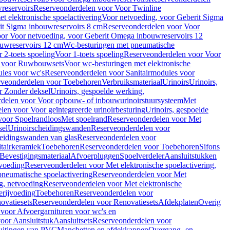
reservoirs
Reserveonderdelen voor Voor Twinline
 elektronische spoelactivering
Voor netvoeding, voor Geberit Sigma
it Sigma inbouwreservoirs 8 cm
Reserveonderdelen voor Voor
or Voor netvoeding, voor Geberit Omega inbouwreservoirs 12
ouwreservoirs 12 cm
Wc-besturingen met pneumatische
 2-toets spoeling
Voor 1-toets spoeling
Reserveonderdelen voor Voor
n voor Ruwbouwsets
Voor wc-besturingen met elektronische
ules voor wc's
Reserveonderdelen voor Sanitairmodules voor
rveonderdelen voor Toebehoren
Verbruiksmateriaal
Urinoirs
Urinoirs,
r Zonder deksel
Urinoirs, gespoelde werking,
delen voor Voor opbouw- of inbouwurinoirstuursysteem
Met
en voor Voor geïntegreerde urinoirbesturing
Urinoirs, gespoelde
voor Spoelrandloos
Met spoelrand
Reserveonderdelen voor Met
sel
Urinoirscheidingswanden
Reserveonderdelen voor
heidingswanden van glas
Reserveonderdelen voor
tairkeramiek
Toebehoren
Reserveonderdelen voor Toebehoren
Sifons
Bevestigingsmateriaal
Afvoerpluggen
Spoelverdeler
Aansluitstukken
tvoeding
Reserveonderdelen voor Met elektronische spoelactivering,
neumatische spoelactivering
Reserveonderdelen voor Met
ng, netvoeding
Reserveonderdelen voor Met elektronische
erijvoeding
Toebehoren
Reserveonderdelen voor
ovatiesets
Reserveonderdelen voor Renovatiesets
Afdekplaten
Overig
voor Afvoergarnituren voor wc's en
oor Aansluitstuk
Aansluitsets
Reserveonderdelen voor
uitingen van PVC
Manchetten en afdekkappen
Overgang- en