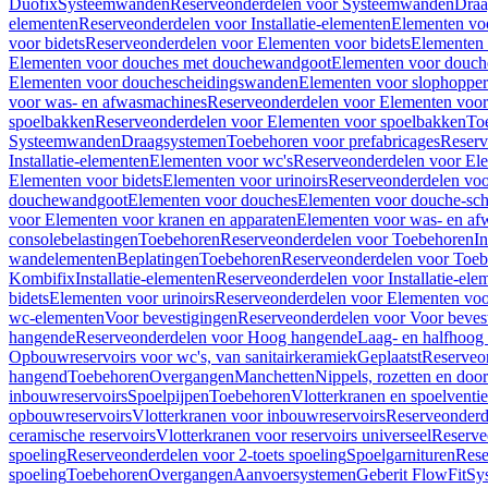
Duofix
Systeemwanden
Reserveonderdelen voor Systeemwanden
Draa
elementen
Reserveonderdelen voor Installatie-elementen
Elementen vo
voor bidets
Reserveonderdelen voor Elementen voor bidets
Elementen 
Elementen voor douches met douchewandgoot
Elementen voor douch
Elementen voor douchescheidingswanden
Elementen voor slophopper
voor was- en afwasmachines
Reserveonderdelen voor Elementen voor
spoelbakken
Reserveonderdelen voor Elementen voor spoelbakken
To
Systeemwanden
Draagsystemen
Toebehoren voor prefabricages
Reserv
Installatie-elementen
Elementen voor wc's
Reserveonderdelen voor El
Elementen voor bidets
Elementen voor urinoirs
Reserveonderdelen voo
douchewandgoot
Elementen voor douches
Elementen voor douche-sc
voor Elementen voor kranen en apparaten
Elementen voor was- en af
consolebelastingen
Toebehoren
Reserveonderdelen voor Toebehoren
In
wandelementen
Beplatingen
Toebehoren
Reserveonderdelen voor Toe
Kombifix
Installatie-elementen
Reserveonderdelen voor Installatie-ele
bidets
Elementen voor urinoirs
Reserveonderdelen voor Elementen voor
wc-elementen
Voor bevestigingen
Reserveonderdelen voor Voor beves
hangende
Reserveonderdelen voor Hoog hangende
Laag- en halfhoog
Opbouwreservoirs voor wc's, van sanitairkeramiek
Geplaatst
Reserveo
hangend
Toebehoren
Overgangen
Manchetten
Nippels, rozetten en doo
inbouwreservoirs
Spoelpijpen
Toebehoren
Vlotterkranen en spoelventie
opbouwreservoirs
Vlotterkranen voor inbouwreservoirs
Reserveonderd
ceramische reservoirs
Vlotterkranen voor reservoirs universeel
Reserve
spoeling
Reserveonderdelen voor 2-toets spoeling
Spoelgarnituren
Rese
spoeling
Toebehoren
Overgangen
Aanvoersystemen
Geberit FlowFit
Sy