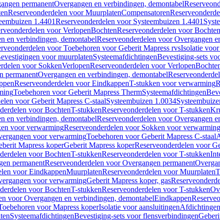
gangen permanent
Overgangen en verbindingen, demontabel
Reserveond
ten
Reserveonderdelen voor Muurplaten
Compensatoren
Reserveonderde
eembuizen 1.4401
Reserveonderdelen voor Systeembuizen 1.4401
Syst
rveonderdelen voor Verlopen
Bochten
Reserveonderdelen voor Bochte
n en verbindingen, demontabel
Reserveonderdelen voor Overgangen en
rveonderdelen voor Toebehoren voor Geberit Mapress rvs
Isolatie voor
evestigingen voor muurplaten
Systeemafdichtingen
Bevestiging-sets vo
rdelen voor Sokken
Verlopen
Reserveonderdelen voor Verlopen
Bochte
n permanent
Overgangen en verbindingen, demontabel
Reserveonderdel
ppen
Reserveonderdelen voor Eindkappen
T-stukken voor verwarming
R
ming
Toebehoren voor Geberit Mapress Therm
Systeemafdichtingen
Beve
elen voor Geberit Mapress C-staal
Systeembuizen 1.0034
Systeembuize
derdelen voor Bochten
T-stukken
Reserveonderdelen voor T-stukken
Kr
n en verbindingen, demontabel
Reserveonderdelen voor Overgangen en
en voor verwarming
Reserveonderdelen voor Sokken voor verwarmin
vergangen voor verwarming
Toebehoren voor Geberit Mapress C-staal
A
berit Mapress koper
Geberit Mapress koper
Reserveonderdelen voor Ge
derdelen voor Bochten
T-stukken
Reserveonderdelen voor T-stukken
Int
gen permanent
Reserveonderdelen voor Overgangen permanent
Overgan
elen voor Eindkappen
Muurplaten
Reserveonderdelen voor Muurplaten
T
vergangen voor verwarming
Geberit Mapress koper, gas
Reserveonderde
derdelen voor Bochten
T-stukken
Reserveonderdelen voor T-stukken
Ov
en voor Overgangen en verbindingen, demontabel
Eindkappen
Reserveo
Toebehoren voor Mapress koper
Isolatie voor aansluitingen
Afdichtingen
ten
Systeemafdichtingen
Bevestiging-sets voor flensverbindingen
Geberi