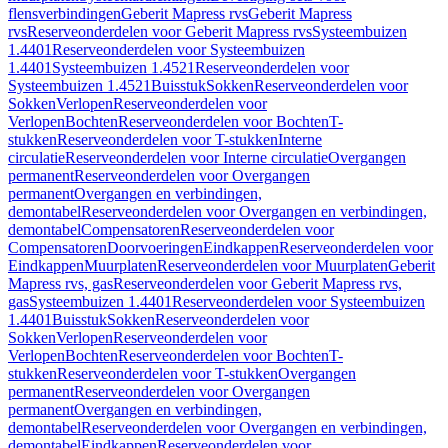
flensverbindingen
Geberit Mapress rvs
Geberit Mapress
rvs
Reserveonderdelen voor Geberit Mapress rvs
Systeembuizen
1.4401
Reserveonderdelen voor Systeembuizen
1.4401
Systeembuizen 1.4521
Reserveonderdelen voor
Systeembuizen 1.4521
Buisstuk
Sokken
Reserveonderdelen voor
Sokken
Verlopen
Reserveonderdelen voor
Verlopen
Bochten
Reserveonderdelen voor Bochten
T-
stukken
Reserveonderdelen voor T-stukken
Interne
circulatie
Reserveonderdelen voor Interne circulatie
Overgangen
permanent
Reserveonderdelen voor Overgangen
permanent
Overgangen en verbindingen,
demontabel
Reserveonderdelen voor Overgangen en verbindingen,
demontabel
Compensatoren
Reserveonderdelen voor
Compensatoren
Doorvoeringen
Eindkappen
Reserveonderdelen voor
Eindkappen
Muurplaten
Reserveonderdelen voor Muurplaten
Geberit
Mapress rvs, gas
Reserveonderdelen voor Geberit Mapress rvs,
gas
Systeembuizen 1.4401
Reserveonderdelen voor Systeembuizen
1.4401
Buisstuk
Sokken
Reserveonderdelen voor
Sokken
Verlopen
Reserveonderdelen voor
Verlopen
Bochten
Reserveonderdelen voor Bochten
T-
stukken
Reserveonderdelen voor T-stukken
Overgangen
permanent
Reserveonderdelen voor Overgangen
permanent
Overgangen en verbindingen,
demontabel
Reserveonderdelen voor Overgangen en verbindingen,
demontabel
Eindkappen
Reserveonderdelen voor