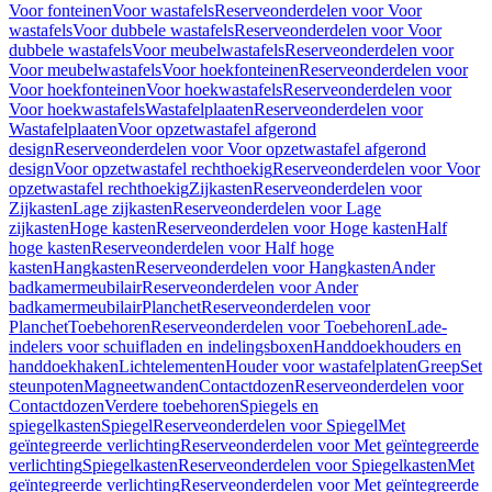
Voor fonteinen
Voor wastafels
Reserveonderdelen voor Voor
wastafels
Voor dubbele wastafels
Reserveonderdelen voor Voor
dubbele wastafels
Voor meubelwastafels
Reserveonderdelen voor
Voor meubelwastafels
Voor hoekfonteinen
Reserveonderdelen voor
Voor hoekfonteinen
Voor hoekwastafels
Reserveonderdelen voor
Voor hoekwastafels
Wastafelplaaten
Reserveonderdelen voor
Wastafelplaaten
Voor opzetwastafel afgerond
design
Reserveonderdelen voor Voor opzetwastafel afgerond
design
Voor opzetwastafel rechthoekig
Reserveonderdelen voor Voor
opzetwastafel rechthoekig
Zijkasten
Reserveonderdelen voor
Zijkasten
Lage zijkasten
Reserveonderdelen voor Lage
zijkasten
Hoge kasten
Reserveonderdelen voor Hoge kasten
Half
hoge kasten
Reserveonderdelen voor Half hoge
kasten
Hangkasten
Reserveonderdelen voor Hangkasten
Ander
badkamermeubilair
Reserveonderdelen voor Ander
badkamermeubilair
Planchet
Reserveonderdelen voor
Planchet
Toebehoren
Reserveonderdelen voor Toebehoren
Lade-
indelers voor schuifladen en indelingsboxen
Handdoekhouders en
handdoekhaken
Lichtelementen
Houder voor wastafelplaten
Greep
Set
steunpoten
Magneetwanden
Contactdozen
Reserveonderdelen voor
Contactdozen
Verdere toebehoren
Spiegels en
spiegelkasten
Spiegel
Reserveonderdelen voor Spiegel
Met
geïntegreerde verlichting
Reserveonderdelen voor Met geïntegreerde
verlichting
Spiegelkasten
Reserveonderdelen voor Spiegelkasten
Met
geïntegreerde verlichting
Reserveonderdelen voor Met geïntegreerde