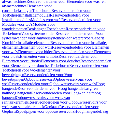
afwasmachines
Reserveonderdelen voor Elementen voor was- en
afwasmachines
Elementen voor
consolebelastingen
Toebehoren
Reserveonderdelen voor
Toebehoren
Installatiemodules
Reserveonderdelen voor
Installatiemodules
Modules voor wc's
Reserveonderdelen voor
Modules voor wc's
Modules voor
wandelementen
Beplatingen
Toebehoren
Reserveonderdelen voor
Toebehoren
Voor systeemwanden
Reserveonderdelen voor Voor
systeemwanden
Voor aanvoersystemen
Voor waterafvoer
Geberit
Kombifix
Installatie-elementen
Reserveonderdelen voor Installatie-
elementen
Elementen voor wc's
Reserveonderdelen voor Elementen
voor wc's
Elementen voor bidets
Reserveonderdelen voor Elementen
voor bidets
Elementen voor urinoirs
Reserveonderdelen voor
Elementen voor urinoirs
Elementen voor douches
Reserveonderdelen
voor Elementen voor douches
Toebehoren
Reserveonderdelen voor
Toebehoren
Voor wc-elementen
Voor
bevestigingen
Reserveonderdelen voor Voor
bevestigingen
Opbouwreservoirs
Opbouwreservoirs voor
wc's
Reserveonderdelen voor Opbouwreservoirs voor wc's
Hoog
hangende
Reserveonderdelen voor Hoog hangende
Laag- en
halfhoog hangend
Reserveonderdelen voor Laag- en halfhoog
hangend
Opbouwreservoirs voor wc's, van
sanitairkeramiek
Reserveonderdelen voor Opbouwreservoirs voor
wc's, van sanitairkeramiek
Geplaatst
Reserveonderdelen voor
Geplaatst
Spoelpijpen voor opbouwreservoirs
Hoog hangende
Laag-