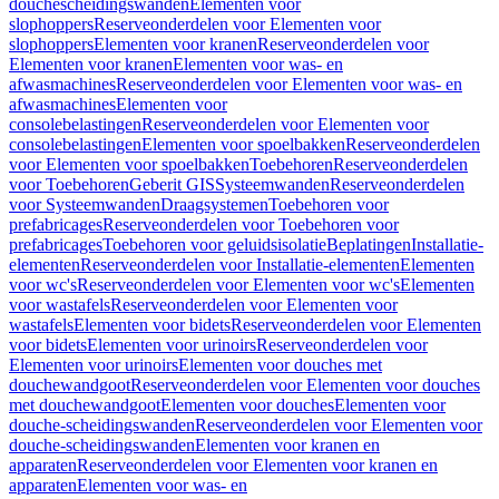
douchescheidingswanden
Elementen voor
slophoppers
Reserveonderdelen voor Elementen voor
slophoppers
Elementen voor kranen
Reserveonderdelen voor
Elementen voor kranen
Elementen voor was- en
afwasmachines
Reserveonderdelen voor Elementen voor was- en
afwasmachines
Elementen voor
consolebelastingen
Reserveonderdelen voor Elementen voor
consolebelastingen
Elementen voor spoelbakken
Reserveonderdelen
voor Elementen voor spoelbakken
Toebehoren
Reserveonderdelen
voor Toebehoren
Geberit GIS
Systeemwanden
Reserveonderdelen
voor Systeemwanden
Draagsystemen
Toebehoren voor
prefabricages
Reserveonderdelen voor Toebehoren voor
prefabricages
Toebehoren voor geluidsisolatie
Beplatingen
Installatie-
elementen
Reserveonderdelen voor Installatie-elementen
Elementen
voor wc's
Reserveonderdelen voor Elementen voor wc's
Elementen
voor wastafels
Reserveonderdelen voor Elementen voor
wastafels
Elementen voor bidets
Reserveonderdelen voor Elementen
voor bidets
Elementen voor urinoirs
Reserveonderdelen voor
Elementen voor urinoirs
Elementen voor douches met
douchewandgoot
Reserveonderdelen voor Elementen voor douches
met douchewandgoot
Elementen voor douches
Elementen voor
douche-scheidingswanden
Reserveonderdelen voor Elementen voor
douche-scheidingswanden
Elementen voor kranen en
apparaten
Reserveonderdelen voor Elementen voor kranen en
apparaten
Elementen voor was- en