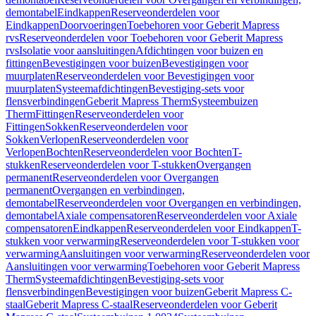
demontabel
Eindkappen
Reserveonderdelen voor
Eindkappen
Doorvoeringen
Toebehoren voor Geberit Mapress
rvs
Reserveonderdelen voor Toebehoren voor Geberit Mapress
rvs
Isolatie voor aansluitingen
Afdichtingen voor buizen en
fittingen
Bevestigingen voor buizen
Bevestigingen voor
muurplaten
Reserveonderdelen voor Bevestigingen voor
muurplaten
Systeemafdichtingen
Bevestiging-sets voor
flensverbindingen
Geberit Mapress Therm
Systeembuizen
Therm
Fittingen
Reserveonderdelen voor
Fittingen
Sokken
Reserveonderdelen voor
Sokken
Verlopen
Reserveonderdelen voor
Verlopen
Bochten
Reserveonderdelen voor Bochten
T-
stukken
Reserveonderdelen voor T-stukken
Overgangen
permanent
Reserveonderdelen voor Overgangen
permanent
Overgangen en verbindingen,
demontabel
Reserveonderdelen voor Overgangen en verbindingen,
demontabel
Axiale compensatoren
Reserveonderdelen voor Axiale
compensatoren
Eindkappen
Reserveonderdelen voor Eindkappen
T-
stukken voor verwarming
Reserveonderdelen voor T-stukken voor
verwarming
Aansluitingen voor verwarming
Reserveonderdelen voor
Aansluitingen voor verwarming
Toebehoren voor Geberit Mapress
Therm
Systeemafdichtingen
Bevestiging-sets voor
flensverbindingen
Bevestigingen voor buizen
Geberit Mapress C-
staal
Geberit Mapress C-staal
Reserveonderdelen voor Geberit