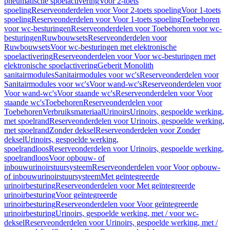
pneumatische spoelactivering
Voor 2-toets
spoeling
Reserveonderdelen voor Voor 2-toets spoeling
Voor 1-toets
spoeling
Reserveonderdelen voor Voor 1-toets spoeling
Toebehoren
voor wc-besturingen
Reserveonderdelen voor Toebehoren voor wc-
besturingen
Ruwbouwsets
Reserveonderdelen voor
Ruwbouwsets
Voor wc-besturingen met elektronische
spoelactivering
Reserveonderdelen voor Voor wc-besturingen met
elektronische spoelactivering
Geberit Monolith
sanitairmodules
Sanitairmodules voor wc's
Reserveonderdelen voor
Sanitairmodules voor wc's
Voor wand-wc's
Reserveonderdelen voor
Voor wand-wc's
Voor staande wc's
Reserveonderdelen voor Voor
staande wc's
Toebehoren
Reserveonderdelen voor
Toebehoren
Verbruiksmateriaal
Urinoirs
Urinoirs, gespoelde werking,
met spoelrand
Reserveonderdelen voor Urinoirs, gespoelde werking,
met spoelrand
Zonder deksel
Reserveonderdelen voor Zonder
deksel
Urinoirs, gespoelde werking,
spoelrandloos
Reserveonderdelen voor Urinoirs, gespoelde werking,
spoelrandloos
Voor opbouw- of
inbouwurinoirstuursysteem
Reserveonderdelen voor Voor opbouw-
of inbouwurinoirstuursysteem
Met geïntegreerde
urinoirbesturing
Reserveonderdelen voor Met geïntegreerde
urinoirbesturing
Voor geïntegreerde
urinoirbesturing
Reserveonderdelen voor Voor geïntegreerde
urinoirbesturing
Urinoirs, gespoelde werking, met / voor wc-
deksel
Reserveonderdelen voor Urinoirs, gespoelde werking, met /