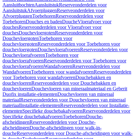
Aansluitbochten
Aansluitstuk
Reserveonderdelen voor
Aansluitstuk
Afvoerpluggen
Reserveonderdelen voor
Afvoerpluggen
Toebehoren
Reserveonderdelen voor
Toebehoren
Douches en baden
Douche
Vloerafvoer voor
douches
Reserveonderdelen voor Vloerafvoer voor
douches
Douchevloergoten
Reserveonderdelen voor
Douchevloergoten
Toebehoren voor
douchevloergoten
Reserveonderdelen voor Toebehoren voor
douchevloergoten
Douchevloerafvoeren
Reserveonderdelen voor
Douchevloerafvoeren
Toebehoren voor
douchevloerafvoeren
Reserveonderdelen voor Toebehoren voor
douchevloerafvoeren
Wandafvoeren
Reserveonderdelen voor
Wandafvoeren
Toebehoren voor wandafvoeren
Reserveonderdelen
voor Toebehoren voor wandafvoeren
Douchebakken en
douchevloeren
Reserveonderdelen voor Douchebakken en
douchevloeren
Douchevloeren van mineraalmateriaal en Geberit
Duofix installatie-elementen
Douchevloeren van mineraal
materiaal
Reserveonderdelen voor Douchevloeren van mineraal
materiaal
Installatie-elementen
Reserveonderdelen voor Installatie-
elementen
Specifieke douchebakafvoeren
Reserveonderdelen voor
Specifieke douchebakafvoeren
Toebehoren
Douche-
afscheidingen
Reserveonderdelen voor Douche-
afscheidingen
Douche-afscheidingen voor walk-in-
douche
Reserveonderdelen voor Douche-afscheidingen voor walk-
in-douche
Toebehoren
Reserveonderdelen voor