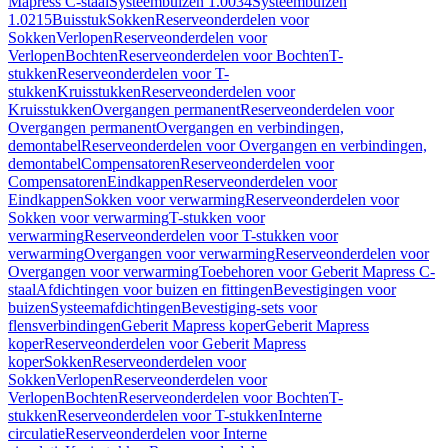
Mapress C-staal
Systeembuizen 1.0034
Systeembuizen
1.0215
Buisstuk
Sokken
Reserveonderdelen voor
Sokken
Verlopen
Reserveonderdelen voor
Verlopen
Bochten
Reserveonderdelen voor Bochten
T-
stukken
Reserveonderdelen voor T-
stukken
Kruisstukken
Reserveonderdelen voor
Kruisstukken
Overgangen permanent
Reserveonderdelen voor
Overgangen permanent
Overgangen en verbindingen,
demontabel
Reserveonderdelen voor Overgangen en verbindingen,
demontabel
Compensatoren
Reserveonderdelen voor
Compensatoren
Eindkappen
Reserveonderdelen voor
Eindkappen
Sokken voor verwarming
Reserveonderdelen voor
Sokken voor verwarming
T-stukken voor
verwarming
Reserveonderdelen voor T-stukken voor
verwarming
Overgangen voor verwarming
Reserveonderdelen voor
Overgangen voor verwarming
Toebehoren voor Geberit Mapress C-
staal
Afdichtingen voor buizen en fittingen
Bevestigingen voor
buizen
Systeemafdichtingen
Bevestiging-sets voor
flensverbindingen
Geberit Mapress koper
Geberit Mapress
koper
Reserveonderdelen voor Geberit Mapress
koper
Sokken
Reserveonderdelen voor
Sokken
Verlopen
Reserveonderdelen voor
Verlopen
Bochten
Reserveonderdelen voor Bochten
T-
stukken
Reserveonderdelen voor T-stukken
Interne
circulatie
Reserveonderdelen voor Interne