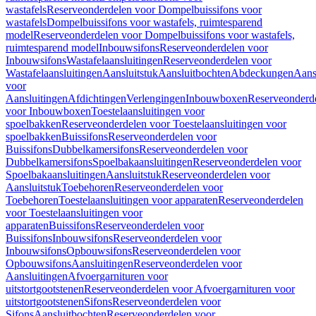
wastafels
Reserveonderdelen voor Dompelbuissifons voor
wastafels
Dompelbuissifons voor wastafels, ruimtesparend
model
Reserveonderdelen voor Dompelbuissifons voor wastafels,
ruimtesparend model
Inbouwsifons
Reserveonderdelen voor
Inbouwsifons
Wastafelaansluitingen
Reserveonderdelen voor
Wastafelaansluitingen
Aansluitstuk
Aansluitbochten
Abdeckungen
Aans
voor
Aansluitingen
Afdichtingen
Verlengingen
Inbouwboxen
Reserveonderd
voor Inbouwboxen
Toestelaansluitingen voor
spoelbakken
Reserveonderdelen voor Toestelaansluitingen voor
spoelbakken
Buissifons
Reserveonderdelen voor
Buissifons
Dubbelkamersifons
Reserveonderdelen voor
Dubbelkamersifons
Spoelbakaansluitingen
Reserveonderdelen voor
Spoelbakaansluitingen
Aansluitstuk
Reserveonderdelen voor
Aansluitstuk
Toebehoren
Reserveonderdelen voor
Toebehoren
Toestelaansluitingen voor apparaten
Reserveonderdelen
voor Toestelaansluitingen voor
apparaten
Buissifons
Reserveonderdelen voor
Buissifons
Inbouwsifons
Reserveonderdelen voor
Inbouwsifons
Opbouwsifons
Reserveonderdelen voor
Opbouwsifons
Aansluitingen
Reserveonderdelen voor
Aansluitingen
Afvoergarnituren voor
uitstortgootstenen
Reserveonderdelen voor Afvoergarnituren voor
uitstortgootstenen
Sifons
Reserveonderdelen voor
Sifons
Aansluitbochten
Reserveonderdelen voor