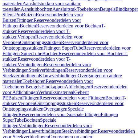
materialen
Aansluitstukken voor sanitaire
toestellen
Aansluitbochten
Aansluitstuk
Toebehoren
Beugels
Eindkappe
Silent-Pro
Buizen
Reserveonderdelen voor
Buizen
Fittingen
Reserveonderdelen voor
Fittingen
Bochten
Reserveonderdelen voor Bochten
T-
stukken
Reserveonderdelen voor T-
stukken
Verlopen
Reserveonderdelen voor
Verlopen
Ontstoppingsstukken
Reserveonderdelen voor
Ontstoppingsstukken
Fittingen SuperTube
Reserveonderdelen voor
Fittingen SuperTube
Bochten
Reserveonderdelen voor Bochten
T-
stukken
Reserveonderdelen voor T-
stukken
Verbindingen
Reserveonderdelen voor
Verbindingen
Steekverbindingen
Reserveonderdelen voor
Steekverbindingen
Klauwverbindingen
Overgangen op andere
materialen
Toebehoren
Reserveonderdelen voor
Toebehoren
Beugels
Eindkappen
Afdichtingen
Reserveonderdelen
voor Afdichtingen
Verbruiksmateriaal
Geberit
PE
Buizen
Fittingen
Reserveonderdelen voor Fittingen
Bochten
T-
stukken
Verlopen
Ontstoppingsstukken
Reserveonderdelen voor
Ontstoppingsstukken
Overgangen
Speciale
fittingen
Reserveonderdelen voor Speciale fittingen
Fittingen
SuperTube
Bochten
Speciale
fittingen
Verbindingen
Reserveonderdelen voor
Verbindingen
Lasverbindingen
Steekverbindingen
Reserveonderdelen
voor Steekverbindingen
Overgangen op andere