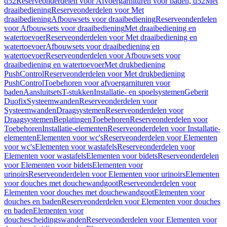
d52
Reserveonderdelen voor Afvoergarnituren voor baden, d52
Met
draaibediening
Reserveonderdelen voor Met
draaibediening
Afbouwsets voor draaibediening
Reserveonderdelen
voor Afbouwsets voor draaibediening
Met draaibediening en
watertoevoer
Reserveonderdelen voor Met draaibediening en
watertoevoer
Afbouwsets voor draaibediening en
watertoevoer
Reserveonderdelen voor Afbouwsets voor
draaibediening en watertoevoer
Met drukbediening
PushControl
Reserveonderdelen voor Met drukbediening
PushControl
Toebehoren voor afvoergarnituren voor
baden
Aansluitsets
T-stukken
Installatie- en spoelsystemen
Geberit
Duofix
Systeemwanden
Reserveonderdelen voor
Systeemwanden
Draagsystemen
Reserveonderdelen voor
Draagsystemen
Beplatingen
Toebehoren
Reserveonderdelen voor
Toebehoren
Installatie-elementen
Reserveonderdelen voor Installatie-
elementen
Elementen voor wc's
Reserveonderdelen voor Elementen
voor wc's
Elementen voor wastafels
Reserveonderdelen voor
Elementen voor wastafels
Elementen voor bidets
Reserveonderdelen
voor Elementen voor bidets
Elementen voor
urinoirs
Reserveonderdelen voor Elementen voor urinoirs
Elementen
voor douches met douchewandgoot
Reserveonderdelen voor
Elementen voor douches met douchewandgoot
Elementen voor
douches en baden
Reserveonderdelen voor Elementen voor douches
en baden
Elementen voor
douchescheidingswanden
Reserveonderdelen voor Elementen voor