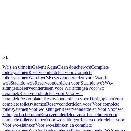
NL
Wc's en urinoirs
Geberit AquaClean douchewc’s
Complete
toiletsystemen
Reserveonderdelen voor Complete
toiletsystemen
Wand-wc's
Reserveonderdelen voor Wand-
wc's
Staande wc's
Reserveonderdelen voor Staande wc's
Wc-
zittingen
Reserveonderdelen voor Wc-zittingen
Voor wc-
keramiek
Reserveonderdelen voor Voor wc-
keramiek
Designplaten
Reserveonderdelen voor Designplaten
Voor
complete toiletsystemen
Reserveonderdelen voor Voor complete
toiletsystemen
Voor wc-zittingen
Reserveonderdelen voor Voor wc-
zittingen
Toebehoren
Reserveonderdelen voor Toebehoren
Voor
complete toiletsystemen
Voor wc-zittingen
Reserveonderdelen voor
Voor wc-zittingen
Voor wc-zittingen en complete
toiletsystemen
Wc's
Verbruiksmateriaal
Functie-eenheden
Wc's en wc-