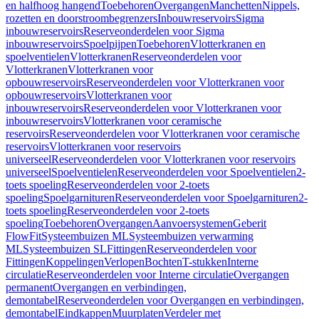
en halfhoog hangend
Toebehoren
Overgangen
Manchetten
Nippels,
rozetten en doorstroombegrenzers
Inbouwreservoirs
Sigma
inbouwreservoirs
Reserveonderdelen voor Sigma
inbouwreservoirs
Spoelpijpen
Toebehoren
Vlotterkranen en
spoelventielen
Vlotterkranen
Reserveonderdelen voor
Vlotterkranen
Vlotterkranen voor
opbouwreservoirs
Reserveonderdelen voor Vlotterkranen voor
opbouwreservoirs
Vlotterkranen voor
inbouwreservoirs
Reserveonderdelen voor Vlotterkranen voor
inbouwreservoirs
Vlotterkranen voor ceramische
reservoirs
Reserveonderdelen voor Vlotterkranen voor ceramische
reservoirs
Vlotterkranen voor reservoirs
universeel
Reserveonderdelen voor Vlotterkranen voor reservoirs
universeel
Spoelventielen
Reserveonderdelen voor Spoelventielen
2-
toets spoeling
Reserveonderdelen voor 2-toets
spoeling
Spoelgarnituren
Reserveonderdelen voor Spoelgarnituren
2-
toets spoeling
Reserveonderdelen voor 2-toets
spoeling
Toebehoren
Overgangen
Aanvoersystemen
Geberit
FlowFit
Systeembuizen ML
Systeembuizen verwarming
ML
Systeembuizen SL
Fittingen
Reserveonderdelen voor
Fittingen
Koppelingen
Verlopen
Bochten
T-stukken
Interne
circulatie
Reserveonderdelen voor Interne circulatie
Overgangen
permanent
Overgangen en verbindingen,
demontabel
Reserveonderdelen voor Overgangen en verbindingen,
demontabel
Eindkappen
Muurplaten
Verdeler met