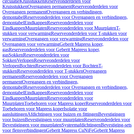
circulatie
Kruisstukken
Reserveonderdelen voor
Kruisstukken
Overgangen permanent
Reserveonderdelen voor
Overgangen permanent
Overgangen en verbindingen,
demontabel
Reserveonderdelen voor Overgangen en verbindingen,
demontabel
Eindkappen
Reserveonderdelen voor
Eindkappen
Muurplaten
Reserveonderdelen voor Muurplaten
T-
stukken voor verwarming
Reserveonderdelen voor T-stukken voor
verwarming
Overgangen voor verwarming
Reserveonderdelen voor
Overgangen voor verwarming
Geberit Mapress koper,
gas
Reserveonderdelen voor Geberit Mapress koper,
gas
Sokken
Reserveonderdelen voor
Sokken
Verlopen
Reserveonderdelen voor
Verlopen
Bochten
Reserveonderdelen voor Bochten
T-
stukken
Reserveonderdelen voor T-stukken
Overgangen
permanent
Reserveonderdelen voor Overgangen
permanent
Overgangen en verbindingen,
demontabel
Reserveonderdelen voor Overgangen en verbindingen,
demontabel
Eindkappen
Reserveonderdelen voor
Eindkappen
Muurplaten
Reserveonderdelen voor
Muurplaten
Toebehoren voor Mapress koper
Reserveonderdelen voor
Toebehoren voor Mapress koper
Isolatie voor
aansluitingen
Afdichtingen voor buizen en fittingen
Bevestigingen
voor buizen
Bevestigingen voor muurplaten
Reserveonderdelen voor
Bevestigingen voor muurplaten
Systeemafdichtingen
Bevestiging-sets
voor flensverbindingen
Geberit Mapress CuNiFe
Geberit Mapress