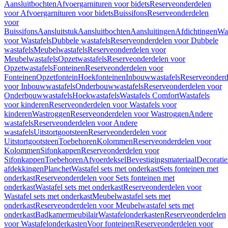
Aansluitbochten
Afvoergarnituren voor bidets
Reserveonderdelen
voor Afvoergarnituren voor bidets
Buissifons
Reserveonderdelen
voor
Buissifons
Aansluitstuk
Aansluitbochten
Aansluitingen
Afdichtingen
Was
voor Wastafels
Dubbele wastafels
Reserveonderdelen voor Dubbele
wastafels
Meubelwastafels
Reserveonderdelen voor
Meubelwastafels
Opzetwastafels
Reserveonderdelen voor
Opzetwastafels
Fonteinen
Reserveonderdelen voor
Fonteinen
Opzetfontein
Hoekfonteinen
Inbouwwastafels
Reserveonderd
voor Inbouwwastafels
Onderbouwwastafels
Reserveonderdelen voor
Onderbouwwastafels
Hoekwastafels
Wastafels Comfort
Wastafels
voor kinderen
Reserveonderdelen voor Wastafels voor
kinderen
Wastroggen
Reserveonderdelen voor Wastroggen
Andere
wastafels
Reserveonderdelen voor Andere
wastafels
Uitstortgootsteen
Reserveonderdelen voor
Uitstortgootsteen
Toebehoren
Kolommen
Reserveonderdelen voor
Kolommen
Sifonkappen
Reserveonderdelen voor
Sifonkappen
Toebehoren
Afvoerdeksel
Bevestigingsmateriaal
Decorati
afdekkingen
Planchet
Wastafel sets met onderkast
Sets fonteinen met
onderkast
Reserveonderdelen voor Sets fonteinen met
onderkast
Wastafel sets met onderkast
Reserveonderdelen voor
Wastafel sets met onderkast
Meubelwastafel sets met
onderkast
Reserveonderdelen voor Meubelwastafel sets met
onderkast
Badkamermeubilair
Wastafelonderkasten
Reserveonderdelen
voor Wastafelonderkasten
Voor fonteinen
Reserveonderdelen voor