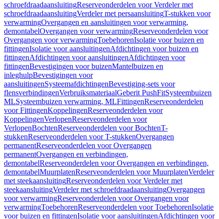
schroefdraadaansluiting
Reserveonderdelen voor Verdeler met
schroefdraadaansluiting
Verdeler met persaansluiting
T-stukken voor
verwarming
Overgangen en aansluitingen voor verwarming,
demontabel
Overgangen voor verwarming
Reserveonderdelen voor
Overgangen voor verwarming
Toebehoren
Isolatie voor buizen en
fittingen
Isolatie voor aansluitingen
Afdichtingen voor buizen en
fittingen
Afdichtingen voor aansluitingen
Afdichtingen voor
fittingen
Bevestigingen voor buizen
Mantelbuizen en
inleghulp
Bevestigingen voor
aansluitingen
Systeemafdichtingen
Bevestiging-sets voor
flensverbindingen
Verbruiksmateriaal
Geberit PushFit
Systeembuizen
ML
Systeembuizen verwarming, ML
Fittingen
Reserveonderdelen
voor Fittingen
Koppelingen
Reserveonderdelen voor
Koppelingen
Verlopen
Reserveonderdelen voor
Verlopen
Bochten
Reserveonderdelen voor Bochten
T-
stukken
Reserveonderdelen voor T-stukken
Overgangen
permanent
Reserveonderdelen voor Overgangen
permanent
Overgangen en verbindingen,
demontabel
Reserveonderdelen voor Overgangen en verbindingen,
demontabel
Muurplaten
Reserveonderdelen voor Muurplaten
Verdeler
met steekaansluiting
Reserveonderdelen voor Verdeler met
steekaansluiting
Verdeler met schroefdraadaansluiting
Overgangen
voor verwarming
Reserveonderdelen voor Overgangen voor
verwarming
Toebehoren
Reserveonderdelen voor Toebehoren
Isolatie
voor buizen en fittingen
Isolatie voor aansluitingen
Afdichtingen voor