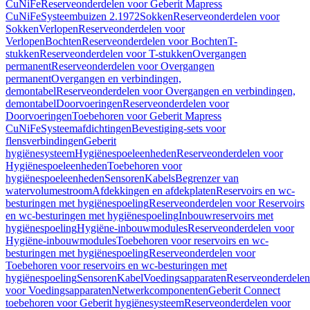
CuNiFe
Reserveonderdelen voor Geberit Mapress
CuNiFe
Systeembuizen 2.1972
Sokken
Reserveonderdelen voor
Sokken
Verlopen
Reserveonderdelen voor
Verlopen
Bochten
Reserveonderdelen voor Bochten
T-
stukken
Reserveonderdelen voor T-stukken
Overgangen
permanent
Reserveonderdelen voor Overgangen
permanent
Overgangen en verbindingen,
demontabel
Reserveonderdelen voor Overgangen en verbindingen,
demontabel
Doorvoeringen
Reserveonderdelen voor
Doorvoeringen
Toebehoren voor Geberit Mapress
CuNiFe
Systeemafdichtingen
Bevestiging-sets voor
flensverbindingen
Geberit
hygiënesysteem
Hygiënespoeleenheden
Reserveonderdelen voor
Hygiënespoeleenheden
Toebehoren voor
hygiënespoeleenheden
Sensoren
Kabels
Begrenzer van
watervolumestroom
Afdekkingen en afdekplaten
Reservoirs en wc-
besturingen met hygiënespoeling
Reserveonderdelen voor Reservoirs
en wc-besturingen met hygiënespoeling
Inbouwreservoirs met
hygiënespoeling
Hygiëne-inbouwmodules
Reserveonderdelen voor
Hygiëne-inbouwmodules
Toebehoren voor reservoirs en wc-
besturingen met hygiënespoeling
Reserveonderdelen voor
Toebehoren voor reservoirs en wc-besturingen met
hygiënespoeling
Sensoren
Kabel
Voedingsapparaten
Reserveonderdelen
voor Voedingsapparaten
Netwerkcomponenten
Geberit Connect
toebehoren voor Geberit hygiënesysteem
Reserveonderdelen voor