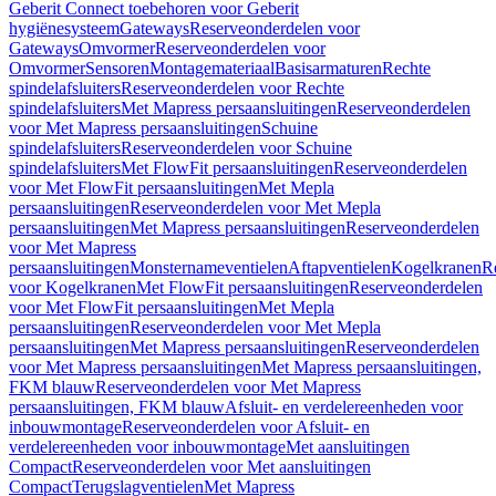
Geberit Connect toebehoren voor Geberit
hygiënesysteem
Gateways
Reserveonderdelen voor
Gateways
Omvormer
Reserveonderdelen voor
Omvormer
Sensoren
Montagemateriaal
Basisarmaturen
Rechte
spindelafsluiters
Reserveonderdelen voor Rechte
spindelafsluiters
Met Mapress persaansluitingen
Reserveonderdelen
voor Met Mapress persaansluitingen
Schuine
spindelafsluiters
Reserveonderdelen voor Schuine
spindelafsluiters
Met FlowFit persaansluitingen
Reserveonderdelen
voor Met FlowFit persaansluitingen
Met Mepla
persaansluitingen
Reserveonderdelen voor Met Mepla
persaansluitingen
Met Mapress persaansluitingen
Reserveonderdelen
voor Met Mapress
persaansluitingen
Monsternameventielen
Aftapventielen
Kogelkranen
R
voor Kogelkranen
Met FlowFit persaansluitingen
Reserveonderdelen
voor Met FlowFit persaansluitingen
Met Mepla
persaansluitingen
Reserveonderdelen voor Met Mepla
persaansluitingen
Met Mapress persaansluitingen
Reserveonderdelen
voor Met Mapress persaansluitingen
Met Mapress persaansluitingen,
FKM blauw
Reserveonderdelen voor Met Mapress
persaansluitingen, FKM blauw
Afsluit- en verdelereenheden voor
inbouwmontage
Reserveonderdelen voor Afsluit- en
verdelereenheden voor inbouwmontage
Met aansluitingen
Compact
Reserveonderdelen voor Met aansluitingen
Compact
Terugslagventielen
Met Mapress