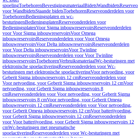
spoeling
Toebehoren
Bevestigingsmateriaal
Bidets
Wandbidets
Reserveo
voor Wandbidets
Staande bidets
Toebehoren
Reserveonderdelen voor
Toebehoren
Bedieningsplaten en wc-
besturingen
Bedieningsplaten
Reserveonderdelen voor
Bedieningsplaten
Voor Sigma inbouwreservoirs
Reserveonderdelen
voor Voor Sigma inbouwreservoirs
Voor Omega
inbouwreservoirs
Reserveonderdelen voor Voor Omega
inbouwreservoirs
Voor Delta inbouwreservoirs
Reserveonderdelen
voor Voor Delta inbouwreservoirs
Voor Twinline
inbouwreservoirs
Reserveonderdelen voor Voor Twinline
inbouwreservoirs
Toebehoren
Verbruiksmateriaal
Wc-besturingen met
elektronische spoelactivering
Reserveonderdelen voor Wc-
besturingen met elektronische spoelactivering
Voor netvoeding, voor
Geberit Sigma inbouwreservoirs 12 cm
Reserveonderdelen voor
Voor netvoeding, voor Geberit Sigma inbouwreservoirs 12 cm
Voor
netvoeding, voor Geberit Sigma inbouwreservoirs 8
cm
Reserveonderdelen voor Voor netvoeding, voor Geberit Sigma
inbouwreservoirs 8 cm
Voor netvoeding, voor Geberit Omega
inbouwreservoirs 12 cm
Reserveonderdelen voor Voor netvoeding,
voor Geberit Omega inbouwreservoirs 12 cm
Voor batterijvoeding,
voor Geberit Sigma inbouwreservoirs 12 cm
Reserveonderdelen
voor Voor batterijvoeding, voor Geberit Sigma inbouwreservoirs 12
cm
Wc-besturingen met pneumatische
spoelactivering
Reserveonderdelen voor Wc-besturingen met