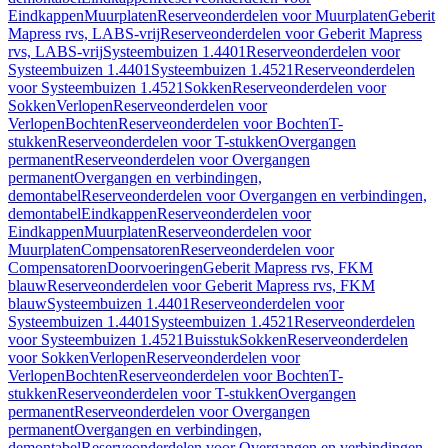
Eindkappen
Muurplaten
Reserveonderdelen voor Muurplaten
Geberit
Mapress rvs, LABS-vrij
Reserveonderdelen voor Geberit Mapress
rvs, LABS-vrij
Systeembuizen 1.4401
Reserveonderdelen voor
Systeembuizen 1.4401
Systeembuizen 1.4521
Reserveonderdelen
voor Systeembuizen 1.4521
Sokken
Reserveonderdelen voor
Sokken
Verlopen
Reserveonderdelen voor
Verlopen
Bochten
Reserveonderdelen voor Bochten
T-
stukken
Reserveonderdelen voor T-stukken
Overgangen
permanent
Reserveonderdelen voor Overgangen
permanent
Overgangen en verbindingen,
demontabel
Reserveonderdelen voor Overgangen en verbindingen,
demontabel
Eindkappen
Reserveonderdelen voor
Eindkappen
Muurplaten
Reserveonderdelen voor
Muurplaten
Compensatoren
Reserveonderdelen voor
Compensatoren
Doorvoeringen
Geberit Mapress rvs, FKM
blauw
Reserveonderdelen voor Geberit Mapress rvs, FKM
blauw
Systeembuizen 1.4401
Reserveonderdelen voor
Systeembuizen 1.4401
Systeembuizen 1.4521
Reserveonderdelen
voor Systeembuizen 1.4521
Buisstuk
Sokken
Reserveonderdelen
voor Sokken
Verlopen
Reserveonderdelen voor
Verlopen
Bochten
Reserveonderdelen voor Bochten
T-
stukken
Reserveonderdelen voor T-stukken
Overgangen
permanent
Reserveonderdelen voor Overgangen
permanent
Overgangen en verbindingen,
demontabel
Reserveonderdelen voor Overgangen en verbindingen,