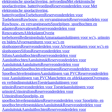
elektronische spoelactivering, netvoeding
Met elektronische
spoelactivering, batterijvoeding
Reserveonderdelen voor Met
elektronische spoelactivering,
batterijvoeding
Toebehoren
Reserveonderdelen voor
Toebehoren
Ruwbouw- en vervangingssets
Reserveonderdelen voor
Ruwbouw- en vervangingssets
Spoelpijpen, spoelbochten en
adapters
Renovatiesets
Reserveonderdelen voor
Renovatiesets
Afdekplaten
Overig
toebehoren
Bedieningshulp
Apparaataansluitingen voor wc's, urinoirs
en bidets
Afvoergarnituren voor wc's en
slophoppers
Reserveonderdelen voor Afvoergarnituren voor wc's en
slophoppers
Sifons
Reserveonderdelen voor
Sifons
Aansluitbochten
Reserveonderdelen voor
Aansluitbochten
Aansluitstuk
Reserveonderdelen voor
Aansluitstuk
Aansluitsets
Reserveonderdelen voor
Aansluitsets
Spoelbochtverlengingen
Reserveonderdelen voor
Spoelbochtverlengingen
Aansluitingen van PVC
Reserveonderdelen
voor Aansluitingen van PVC
Manchetten en afdekkappen
Overgang-
en verbindingsstukken
Toestelaansluitingen voor
urinoirs
Reserveonderdelen voor Toestelaansluitingen voor
urinoirs
Urinoirsifons
Reserveonderdelen voor
Urinoirsifons
Spoelpijp- en
spoelbochtverlengstukken
Reserveonderdelen voor Spoelpijp- en
spoelbochtverlengstukken
Aansluitstuk
Reserveonderdelen voor
Aansluitstuk
Aansluitbochten
Reserveonderdelen voor