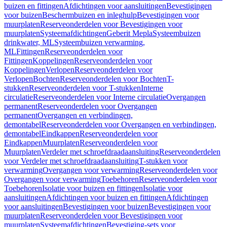
buizen en fittingen
Afdichtingen voor aansluitingen
Bevestigingen
voor buizen
Beschermbuizen en inleghulp
Bevestigingen voor
muurplaten
Reserveonderdelen voor Bevestigingen voor
muurplaten
Systeemafdichtingen
Geberit Mepla
Systeembuizen
drinkwater, ML
Systeembuizen verwarming,
ML
Fittingen
Reserveonderdelen voor
Fittingen
Koppelingen
Reserveonderdelen voor
Koppelingen
Verlopen
Reserveonderdelen voor
Verlopen
Bochten
Reserveonderdelen voor Bochten
T-
stukken
Reserveonderdelen voor T-stukken
Interne
circulatie
Reserveonderdelen voor Interne circulatie
Overgangen
permanent
Reserveonderdelen voor Overgangen
permanent
Overgangen en verbindingen,
demontabel
Reserveonderdelen voor Overgangen en verbindingen,
demontabel
Eindkappen
Reserveonderdelen voor
Eindkappen
Muurplaten
Reserveonderdelen voor
Muurplaten
Verdeler met schroefdraadaansluiting
Reserveonderdelen
voor Verdeler met schroefdraadaansluiting
T-stukken voor
verwarming
Overgangen voor verwarming
Reserveonderdelen voor
Overgangen voor verwarming
Toebehoren
Reserveonderdelen voor
Toebehoren
Isolatie voor buizen en fittingen
Isolatie voor
aansluitingen
Afdichtingen voor buizen en fittingen
Afdichtingen
voor aansluitingen
Bevestigingen voor buizen
Bevestigingen voor
muurplaten
Reserveonderdelen voor Bevestigingen voor
muurplaten
Systeemafdichtingen
Bevestiging-sets voor