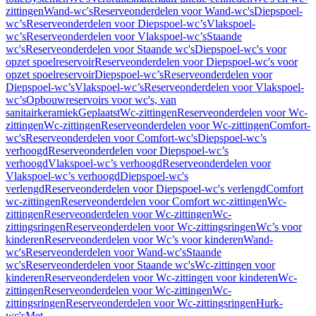
zittingen
Wand-wc's
Reserveonderdelen voor Wand-wc's
Diepspoel-
wc’s
Reserveonderdelen voor Diepspoel-wc’s
Vlakspoel-
wc’s
Reserveonderdelen voor Vlakspoel-wc’s
Staande
wc's
Reserveonderdelen voor Staande wc's
Diepspoel-wc's voor
opzet spoelreservoir
Reserveonderdelen voor Diepspoel-wc's voor
opzet spoelreservoir
Diepspoel-wc’s
Reserveonderdelen voor
Diepspoel-wc’s
Vlakspoel-wc’s
Reserveonderdelen voor Vlakspoel-
wc’s
Opbouwreservoirs voor wc's, van
sanitairkeramiek
Geplaatst
Wc-zittingen
Reserveonderdelen voor Wc-
zittingen
Wc-zittingen
Reserveonderdelen voor Wc-zittingen
Comfort-
wc's
Reserveonderdelen voor Comfort-wc's
Diepspoel-wc’s
verhoogd
Reserveonderdelen voor Diepspoel-wc’s
verhoogd
Vlakspoel-wc’s verhoogd
Reserveonderdelen voor
Vlakspoel-wc’s verhoogd
Diepspoel-wc's
verlengd
Reserveonderdelen voor Diepspoel-wc's verlengd
Comfort
wc-zittingen
Reserveonderdelen voor Comfort wc-zittingen
Wc-
zittingen
Reserveonderdelen voor Wc-zittingen
Wc-
zittingsringen
Reserveonderdelen voor Wc-zittingsringen
Wc’s voor
kinderen
Reserveonderdelen voor Wc’s voor kinderen
Wand-
wc's
Reserveonderdelen voor Wand-wc's
Staande
wc's
Reserveonderdelen voor Staande wc's
Wc-zittingen voor
kinderen
Reserveonderdelen voor Wc-zittingen voor kinderen
Wc-
zittingen
Reserveonderdelen voor Wc-zittingen
Wc-
zittingsringen
Reserveonderdelen voor Wc-zittingsringen
Hurk-
wc's
Met