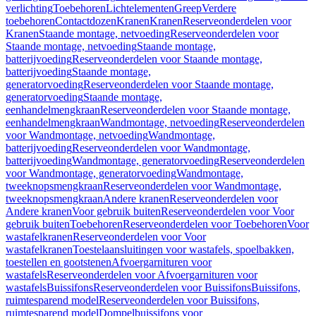
verlichting
Toebehoren
Lichtelementen
Greep
Verdere
toebehoren
Contactdozen
Kranen
Kranen
Reserveonderdelen voor
Kranen
Staande montage, netvoeding
Reserveonderdelen voor
Staande montage, netvoeding
Staande montage,
batterijvoeding
Reserveonderdelen voor Staande montage,
batterijvoeding
Staande montage,
generatorvoeding
Reserveonderdelen voor Staande montage,
generatorvoeding
Staande montage,
eenhandelmengkraan
Reserveonderdelen voor Staande montage,
eenhandelmengkraan
Wandmontage, netvoeding
Reserveonderdelen
voor Wandmontage, netvoeding
Wandmontage,
batterijvoeding
Reserveonderdelen voor Wandmontage,
batterijvoeding
Wandmontage, generatorvoeding
Reserveonderdelen
voor Wandmontage, generatorvoeding
Wandmontage,
tweeknopsmengkraan
Reserveonderdelen voor Wandmontage,
tweeknopsmengkraan
Andere kranen
Reserveonderdelen voor
Andere kranen
Voor gebruik buiten
Reserveonderdelen voor Voor
gebruik buiten
Toebehoren
Reserveonderdelen voor Toebehoren
Voor
wastafelkranen
Reserveonderdelen voor Voor
wastafelkranen
Toestelaansluitingen voor wastafels, spoelbakken,
toestellen en gootstenen
Afvoergarnituren voor
wastafels
Reserveonderdelen voor Afvoergarnituren voor
wastafels
Buissifons
Reserveonderdelen voor Buissifons
Buissifons,
ruimtesparend model
Reserveonderdelen voor Buissifons,
ruimtesparend model
Dompelbuissifons voor