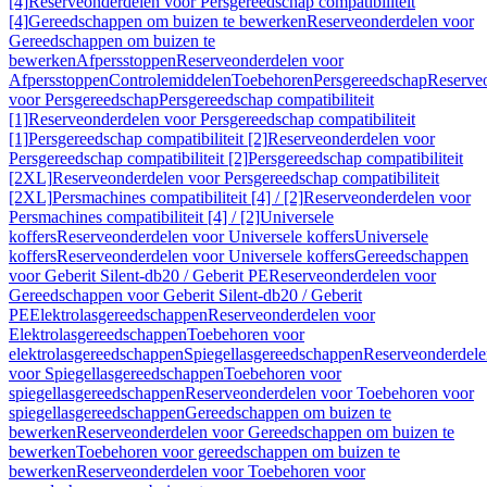
[4]
Reserveonderdelen voor Persgereedschap compatibiliteit
[4]
Gereedschappen om buizen te bewerken
Reserveonderdelen voor
Gereedschappen om buizen te
bewerken
Afpersstoppen
Reserveonderdelen voor
Afpersstoppen
Controlemiddelen
Toebehoren
Persgereedschap
Reserve
voor Persgereedschap
Persgereedschap compatibiliteit
[1]
Reserveonderdelen voor Persgereedschap compatibiliteit
[1]
Persgereedschap compatibiliteit [2]
Reserveonderdelen voor
Persgereedschap compatibiliteit [2]
Persgereedschap compatibiliteit
[2XL]
Reserveonderdelen voor Persgereedschap compatibiliteit
[2XL]
Persmachines compatibiliteit [4] / [2]
Reserveonderdelen voor
Persmachines compatibiliteit [4] / [2]
Universele
koffers
Reserveonderdelen voor Universele koffers
Universele
koffers
Reserveonderdelen voor Universele koffers
Gereedschappen
voor Geberit Silent-db20 / Geberit PE
Reserveonderdelen voor
Gereedschappen voor Geberit Silent-db20 / Geberit
PE
Elektrolasgereedschappen
Reserveonderdelen voor
Elektrolasgereedschappen
Toebehoren voor
elektrolasgereedschappen
Spiegellasgereedschappen
Reserveonderdele
voor Spiegellasgereedschappen
Toebehoren voor
spiegellasgereedschappen
Reserveonderdelen voor Toebehoren voor
spiegellasgereedschappen
Gereedschappen om buizen te
bewerken
Reserveonderdelen voor Gereedschappen om buizen te
bewerken
Toebehoren voor gereedschappen om buizen te
bewerken
Reserveonderdelen voor Toebehoren voor