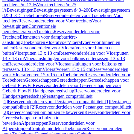
trechters t/m 12 l/s
Voor trechters t/m 25
l/s
Bevestigingen
Bevestigingssysteem d40–200
Bevestigingssysteem
d250–315
Toebehoren
Reserveonderdelen voor Toebehoren
Voor
trechters
Reserveonderdelen voor Voor trechters
Voor
bevestigingen
Conventionele
hemelwaterafvoer
Trechters
Reserveonderdelen voor
Trechters
Elementen voor dampbarrière-
aansluiting
Toebehoren
Vloerafvoer
Vloerafvoer voor binnen en
buiten
Reserveonderdelen voor Vloerafvoer voor binnen en
buiten
Vloerputten 13 x 13 cm
Reserveonderdelen voor Vloerputten
13 x 13 cm
Vloeraansluitingen voor balkons en terrassen, 13 x 13
cm
Reserveonderdelen voor Vloeraansluitingen voor balkons en
terrassen, 13 x 13 cm
Vloerafvoeren 15 x 15 cm
Reserveonderdelen
voor Vloerafvoeren 15 x 15 cm
Toebehoren
Reserveonderdelen voor
Toebehoren
Gereedschappen
Gereedschappen
Gereedschappen voor
Geberit FlowFit
Reserveonderdelen voor Gereedschappen voor
Geberit FlowFit
Handpersgereedschap
Reserveonderdelen voor
Handpersgereedschap
Perstangen compatibiliteit
[1]
Reserveonderdelen voor Perstangen compatibiliteit [1]
Perstangen
compatibiliteit [2]
Reserveonderdelen voor Perstangen compatibiliteit
[2]
Gereedschappen om buizen te bewerken
Reserveonderdelen voor
Gereedschappen om buizen te
bewerken
Afpersstoppen
Reserveonderdelen voor
Afpersstoppen
Controlemiddelen
Toebehoren
Reserveonderdelen
voor Toebehoren
Gereedschappen voor Geberit