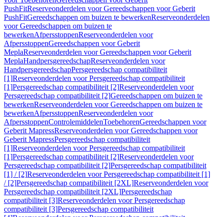
PushFit
Reserveonderdelen voor Gereedschappen voor Geberit
PushFit
Gereedschappen om buizen te bewerken
Reserveonderdelen
voor Gereedschappen om buizen te
bewerken
Afpersstoppen
Reserveonderdelen voor
Afpersstoppen
Gereedschappen voor Geberit
Mepla
Reserveonderdelen voor Gereedschappen voor Geberit
Mepla
Handpersgereedschap
Reserveonderdelen voor
Handpersgereedschap
Persgereedschap compatibiliteit
[1]
Reserveonderdelen voor Persgereedschap compatibiliteit
[1]
Persgereedschap compatibiliteit [2]
Reserveonderdelen voor
Persgereedschap compatibiliteit [2]
Gereedschappen om buizen te
bewerken
Reserveonderdelen voor Gereedschappen om buizen te
bewerken
Afpersstoppen
Reserveonderdelen voor
Afpersstoppen
Controlemiddelen
Toebehoren
Gereedschappen voor
Geberit Mapress
Reserveonderdelen voor Gereedschappen voor
Geberit Mapress
Persgereedschap compatibiliteit
[1]
Reserveonderdelen voor Persgereedschap compatibiliteit
[1]
Persgereedschap compatibiliteit [2]
Reserveonderdelen voor
Persgereedschap compatibiliteit [2]
Persgereedschap compatibiliteit
[1] / [2]
Reserveonderdelen voor Persgereedschap compatibiliteit [1]
/ [2]
Persgereedschap compatibiliteit [2XL]
Reserveonderdelen voor
Persgereedschap compatibiliteit [2XL]
Persgereedschap
compatibiliteit [3]
Reserveonderdelen voor Persgereedschap
compatibiliteit [3]
Persgereedschap compatibiliteit