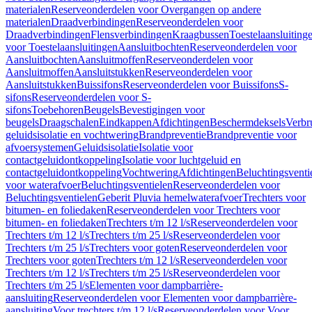
materialen
Reserveonderdelen voor Overgangen op andere
materialen
Draadverbindingen
Reserveonderdelen voor
Draadverbindingen
Flensverbindingen
Kraagbussen
Toestelaansluiting
voor Toestelaansluitingen
Aansluitbochten
Reserveonderdelen voor
Aansluitbochten
Aansluitmoffen
Reserveonderdelen voor
Aansluitmoffen
Aansluitstukken
Reserveonderdelen voor
Aansluitstukken
Buissifons
Reserveonderdelen voor Buissifons
S-
sifons
Reserveonderdelen voor S-
sifons
Toebehoren
Beugels
Bevestigingen voor
beugels
Draagschalen
Eindkappen
Afdichtingen
Beschermdeksels
Verbr
geluidsisolatie en vochtwering
Brandpreventie
Brandpreventie voor
afvoersystemen
Geluidsisolatie
Isolatie voor
contactgeluidontkoppeling
Isolatie voor luchtgeluid en
contactgeluidontkoppeling
Vochtwering
Afdichtingen
Beluchtingsventi
voor waterafvoer
Beluchtingsventielen
Reserveonderdelen voor
Beluchtingsventielen
Geberit Pluvia hemelwaterafvoer
Trechters voor
bitumen- en foliedaken
Reserveonderdelen voor Trechters voor
bitumen- en foliedaken
Trechters t/m 12 l/s
Reserveonderdelen voor
Trechters t/m 12 l/s
Trechters t/m 25 l/s
Reserveonderdelen voor
Trechters t/m 25 l/s
Trechters voor goten
Reserveonderdelen voor
Trechters voor goten
Trechters t/m 12 l/s
Reserveonderdelen voor
Trechters t/m 12 l/s
Trechters t/m 25 l/s
Reserveonderdelen voor
Trechters t/m 25 l/s
Elementen voor dampbarrière-
aansluiting
Reserveonderdelen voor Elementen voor dampbarrière-
aansluiting
Voor trechters t/m 12 l/s
Reserveonderdelen voor Voor