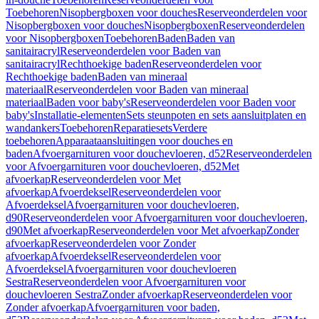
Toebehoren
Nisopbergboxen voor douches
Reserveonderdelen voor
Nisopbergboxen voor douches
Nisopbergboxen
Reserveonderdelen
voor Nisopbergboxen
Toebehoren
Baden
Baden van
sanitairacryl
Reserveonderdelen voor Baden van
sanitairacryl
Rechthoekige baden
Reserveonderdelen voor
Rechthoekige baden
Baden van mineraal
materiaal
Reserveonderdelen voor Baden van mineraal
materiaal
Baden voor baby's
Reserveonderdelen voor Baden voor
baby's
Installatie-elementen
Sets steunpoten en sets aansluitplaten en
wandankers
Toebehoren
Reparatiesets
Verdere
toebehoren
Apparaataansluitingen voor douches en
baden
Afvoergarnituren voor douchevloeren, d52
Reserveonderdelen
voor Afvoergarnituren voor douchevloeren, d52
Met
afvoerkap
Reserveonderdelen voor Met
afvoerkap
Afvoerdeksel
Reserveonderdelen voor
Afvoerdeksel
Afvoergarnituren voor douchevloeren,
d90
Reserveonderdelen voor Afvoergarnituren voor douchevloeren,
d90
Met afvoerkap
Reserveonderdelen voor Met afvoerkap
Zonder
afvoerkap
Reserveonderdelen voor Zonder
afvoerkap
Afvoerdeksel
Reserveonderdelen voor
Afvoerdeksel
Afvoergarnituren voor douchevloeren
Sestra
Reserveonderdelen voor Afvoergarnituren voor
douchevloeren Sestra
Zonder afvoerkap
Reserveonderdelen voor
Zonder afvoerkap
Afvoergarnituren voor baden,