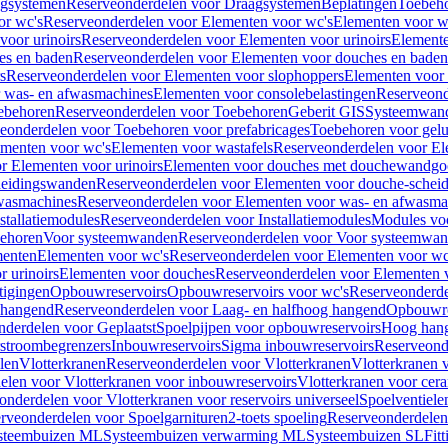
gsystemen
Reserveonderdelen voor Draagsystemen
Beplatingen
Toebeh
or wc's
Reserveonderdelen voor Elementen voor wc's
Elementen voor wa
voor urinoirs
Reserveonderdelen voor Elementen voor urinoirs
Element
es en baden
Reserveonderdelen voor Elementen voor douches en baden
s
Reserveonderdelen voor Elementen voor slophoppers
Elementen voor
 was- en afwasmachines
Elementen voor consolebelastingen
Reserveond
ebehoren
Reserveonderdelen voor Toebehoren
Geberit GIS
Systeemwan
eonderdelen voor Toebehoren voor prefabricages
Toebehoren voor gelui
ementen voor wc's
Elementen voor wastafels
Reserveonderdelen voor El
r Elementen voor urinoirs
Elementen voor douches met douchewandgo
heidingswanden
Reserveonderdelen voor Elementen voor douche-schei
wasmachines
Reserveonderdelen voor Elementen voor was- en afwasma
stallatiemodules
Reserveonderdelen voor Installatiemodules
Modules vo
behoren
Voor systeemwanden
Reserveonderdelen voor Voor systeemwa
menten
Elementen voor wc's
Reserveonderdelen voor Elementen voor wc
 urinoirs
Elementen voor douches
Reserveonderdelen voor Elementen 
tigingen
Opbouwreservoirs
Opbouwreservoirs voor wc's
Reserveonderde
 hangend
Reserveonderdelen voor Laag- en halfhoog hangend
Opbouwres
nderdelen voor Geplaatst
Spoelpijpen voor opbouwreservoirs
Hoog han
rstroombegrenzers
Inbouwreservoirs
Sigma inbouwreservoirs
Reserveond
len
Vlotterkranen
Reserveonderdelen voor Vlotterkranen
Vlotterkranen 
elen voor Vlotterkranen voor inbouwreservoirs
Vlotterkranen voor cera
onderdelen voor Vlotterkranen voor reservoirs universeel
Spoelventiele
rveonderdelen voor Spoelgarnituren
2-toets spoeling
Reserveonderdelen 
steembuizen ML
Systeembuizen verwarming ML
Systeembuizen SL
Fit