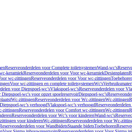
men
Reserveonderdelen voor Complete toiletsystemen
Wand-wc's
Reserv
wc-keramiek
Reserveonderdelen voor Voor wc-keramiek
Designplaten
R
oor wc-zittingen
Reserveonderdelen voor Voor wc-zittingen
Toebehore
ingen
Voor wc-zittingen en complete toiletsystemen
Wc's
Verbruiksmater
delen voor Diepspoel-wc’s
Vlakspoel-wc’s
Reserveonderdelen voor Vla
 Diepspoel-wc's voor opzet spoelreservoir
Diepspoel-wc’s
Reserveonder
laatst
Wc-zittingen
Reserveonderdelen voor Wc-zittingen
Wc-zittingen
R
 Diepspoel-wc’s verhoogd
Vlakspoel-wc’s verhoogd
Reserveonderdelen
-zittingen
Reserveonderdelen voor Comfort wc-zittingen
Wc-zittingen
R
nderen
Reserveonderdelen voor Wc’s voor kinderen
Wand-wc's
Reserveo
ittingen voor kinderen
Wc-zittingen
Reserveonderdelen voor Wc-zittin
Reserveonderdelen voor Wandbidets
Staande bidets
Toebehoren
Reserve
en
Voor Sigma inbouwreservoirs
Reserveonderdelen voor Voor Sigma in