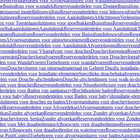
s
Reserveonderdelen voor Afvoergarnituren voor wastafels
Buissifons
Re
lbuissifons voor wastafels
Reserveonderdelen voor Dompelbuissifons 
mtesparend model
Inbouwsifons
Reserveonderdelen voor Inbouwsifons
W
luitingen
Reserveonderdelen voor Aansluitingen
Afdichtingen
Verlengin
n voor Toestelaansluitingen voor spoelbakken
Buissifons
Reserveonder
oelbakaansluitingen
Aansluitstuk
Reserveonderdelen voor Aansluitstuk
T
araten
Buissifons
Reserveonderdelen voor Buissifons
Inbouwsifons
Rese
gen
Afvoergarnituren voor uitstortgootstenen
Reserveonderdelen voor Afv
uitstuk
Reserveonderdelen voor Aansluitstuk
Afvoerpluggen
Reserveond
rveonderdelen voor Vloerafvoer voor douches
Douchevloergoten
Reser
loergoten
Douchevloerafvoeren
Reserveonderdelen voor Douchevloeraf
len voor Wandafvoeren
Toebehoren voor wandafvoeren
Reserveonderde
eren
Douchevloeren van mineraalmateriaal en Geberit Duofix installatie
veonderdelen voor Installatie-elementen
Specifieke douchebakafvoeren
len voor Douche-afscheidingen
Douche-afscheidingen voor walk-in-d
xen voor douches
Reserveonderdelen voor Nisopbergboxen voor douch
erdelen voor Baden van sanitairacryl
Rechthoekige baden
Reserveonder
 voor baby's
Reserveonderdelen voor Baden voor baby's
Installatie-el
luitingen voor douches en baden
Afvoergarnituren voor douchevloeren
el
Reserveonderdelen voor Afvoerdeksel
Afvoergarnituren voor douche
rkap
Zonder afvoerkap
Reserveonderdelen voor Zonder afvoerkap
Afvoe
douchevloeren Sestra
Zonder afvoerkap
Reserveonderdelen voor Zonder
len voor Met draaibediening
Afbouwsets voor draaibediening
Reserveon
voer
Afbouwsets voor draaibediening en watertoevoer
Reserveonderdele
ng PushControl
Toebehoren voor afvoergarnituren voor baden
Aansluits