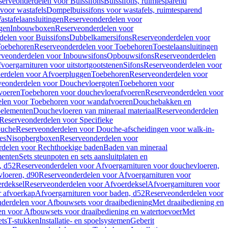
serveonderdelen voor Buissifons
Buissifons, ruimtesparend
voor wastafels
Dompelbuissifons voor wastafels, ruimtesparend
astafelaansluitingen
Reserveonderdelen voor
gen
Inbouwboxen
Reserveonderdelen voor
delen voor Buissifons
Dubbelkamersifons
Reserveonderdelen voor
oebehoren
Reserveonderdelen voor Toebehoren
Toestelaansluitingen
rveonderdelen voor Inbouwsifons
Opbouwsifons
Reserveonderdelen
oergarnituren voor uitstortgootstenen
Sifons
Reserveonderdelen voor
erdelen voor Afvoerpluggen
Toebehoren
Reserveonderdelen voor
veonderdelen voor Douchevloergoten
Toebehoren voor
voeren
Toebehoren voor douchevloerafvoeren
Reserveonderdelen voor
len voor Toebehoren voor wandafvoeren
Douchebakken en
-elementen
Douchevloeren van mineraal materiaal
Reserveonderdelen
Reserveonderdelen voor Specifieke
ouche
Reserveonderdelen voor Douche-afscheidingen voor walk-in-
es
Nisopbergboxen
Reserveonderdelen voor
delen voor Rechthoekige baden
Baden van mineraal
ementen
Sets steunpoten en sets aansluitplaten en
, d52
Reserveonderdelen voor Afvoergarnituren voor douchevloeren,
vloeren, d90
Reserveonderdelen voor Afvoergarnituren voor
rdeksel
Reserveonderdelen voor Afvoerdeksel
Afvoergarnituren voor
 afvoerkap
Afvoergarnituren voor baden, d52
Reserveonderdelen voor
derdelen voor Afbouwsets voor draaibediening
Met draaibediening en
n voor Afbouwsets voor draaibediening en watertoevoer
Met
ets
T-stukken
Installatie- en spoelsystemen
Geberit