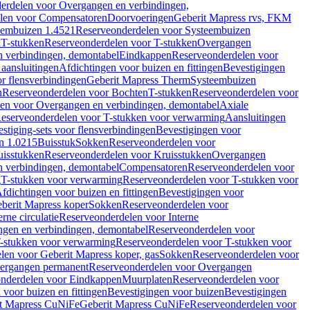
erdelen voor Overgangen en verbindingen,
len voor Compensatoren
Doorvoeringen
Geberit Mapress rvs, FKM
eembuizen 1.4521
Reserveonderdelen voor Systeembuizen
n
T-stukken
Reserveonderdelen voor T-stukken
Overgangen
 verbindingen, demontabel
Eindkappen
Reserveonderdelen voor
 aansluitingen
Afdichtingen voor buizen en fittingen
Bevestigingen
or flensverbindingen
Geberit Mapress Therm
Systeembuizen
n
Reserveonderdelen voor Bochten
T-stukken
Reserveonderdelen voor
en voor Overgangen en verbindingen, demontabel
Axiale
eserveonderdelen voor T-stukken voor verwarming
Aansluitingen
stiging-sets voor flensverbindingen
Bevestigingen voor
n 1.0215
Buisstuk
Sokken
Reserveonderdelen voor
uisstukken
Reserveonderdelen voor Kruisstukken
Overgangen
 verbindingen, demontabel
Compensatoren
Reserveonderdelen voor
g
T-stukken voor verwarming
Reserveonderdelen voor T-stukken voor
fdichtingen voor buizen en fittingen
Bevestigingen voor
berit Mapress koper
Sokken
Reserveonderdelen voor
erne circulatie
Reserveonderdelen voor Interne
gen en verbindingen, demontabel
Reserveonderdelen voor
-stukken voor verwarming
Reserveonderdelen voor T-stukken voor
len voor Geberit Mapress koper, gas
Sokken
Reserveonderdelen voor
ergangen permanent
Reserveonderdelen voor Overgangen
nderdelen voor Eindkappen
Muurplaten
Reserveonderdelen voor
 voor buizen en fittingen
Bevestigingen voor buizen
Bevestigingen
t Mapress CuNiFe
Geberit Mapress CuNiFe
Reserveonderdelen voor