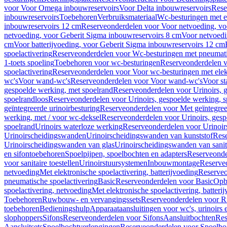
voor Voor Omega inbouwreservoirs
Voor Delta inbouwreservoirs
Rese
inbouwreservoirs
Toebehoren
Verbruiksmateriaal
Wc-besturingen met el
inbouwreservoirs 12 cm
Reserveonderdelen voor Voor netvoeding, vo
netvoeding, voor Geberit Sigma inbouwreservoirs 8 cm
Voor netvoedi
cm
Voor batterijvoeding, voor Geberit Sigma inbouwreservoirs 12 cm
spoelactivering
Reserveonderdelen voor Wc-besturingen met pneumati
1-toets spoeling
Toebehoren voor wc-besturingen
Reserveonderdelen v
spoelactivering
Reserveonderdelen voor Voor wc-besturingen met elekt
wc's
Voor wand-wc's
Reserveonderdelen voor Voor wand-wc's
Voor st
gespoelde werking, met spoelrand
Reserveonderdelen voor Urinoirs, 
spoelrandloos
Reserveonderdelen voor Urinoirs, gespoelde werking, s
geïntegreerde urinoirbesturing
Reserveonderdelen voor Met geïntegreer
werking, met / voor wc-deksel
Reserveonderdelen voor Urinoirs, gesp
spoelrand
Urinoirs waterloze werking
Reserveonderdelen voor Urinoir
Urinoirscheidingswanden
Urinoirscheidingswanden van kunststof
Rese
Urinoirscheidingswanden van glas
Urinoirscheidingswanden van sanit
en sifontoebehoren
Spoelpijpen, spoelbochten en adapters
Reserveonde
voor sanitaire toestellen
Urinoirstuursystemen
Inbouwmontage
Reserve
netvoeding
Met elektronische spoelactivering, batterijvoeding
Reserveo
pneumatische spoelactivering
Basic
Reserveonderdelen voor Basic
Op
spoelactivering, netvoeding
Met elektronische spoelactivering, batteri
Toebehoren
Ruwbouw- en vervangingssets
Reserveonderdelen voor R
toebehoren
Bedieningshulp
Apparaataansluitingen voor wc's, urinoirs 
slophoppers
Sifons
Reserveonderdelen voor Sifons
Aansluitbochten
Res
Aansluitsets
Spoelbochtverlengingen
Reserveonderdelen voor Spoelbo