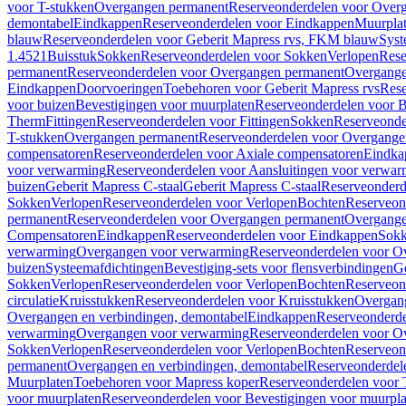
voor T-stukken
Overgangen permanent
Reserveonderdelen voor Over
demontabel
Eindkappen
Reserveonderdelen voor Eindkappen
Muurpla
blauw
Reserveonderdelen voor Geberit Mapress rvs, FKM blauw
Syst
1.4521
Buisstuk
Sokken
Reserveonderdelen voor Sokken
Verlopen
Rese
permanent
Reserveonderdelen voor Overgangen permanent
Overgange
Eindkappen
Doorvoeringen
Toebehoren voor Geberit Mapress rvs
Rese
voor buizen
Bevestigingen voor muurplaten
Reserveonderdelen voor B
Therm
Fittingen
Reserveonderdelen voor Fittingen
Sokken
Reserveonde
T-stukken
Overgangen permanent
Reserveonderdelen voor Overgange
compensatoren
Reserveonderdelen voor Axiale compensatoren
Eindka
voor verwarming
Reserveonderdelen voor Aansluitingen voor verwar
buizen
Geberit Mapress C-staal
Geberit Mapress C-staal
Reserveonderd
Sokken
Verlopen
Reserveonderdelen voor Verlopen
Bochten
Reserveon
permanent
Reserveonderdelen voor Overgangen permanent
Overgange
Compensatoren
Eindkappen
Reserveonderdelen voor Eindkappen
Sokk
verwarming
Overgangen voor verwarming
Reserveonderdelen voor O
buizen
Systeemafdichtingen
Bevestiging-sets voor flensverbindingen
Ge
Sokken
Verlopen
Reserveonderdelen voor Verlopen
Bochten
Reserveon
circulatie
Kruisstukken
Reserveonderdelen voor Kruisstukken
Overgan
Overgangen en verbindingen, demontabel
Eindkappen
Reserveonderd
verwarming
Overgangen voor verwarming
Reserveonderdelen voor O
Sokken
Verlopen
Reserveonderdelen voor Verlopen
Bochten
Reserveon
permanent
Overgangen en verbindingen, demontabel
Reserveonderdel
Muurplaten
Toebehoren voor Mapress koper
Reserveonderdelen voor 
voor muurplaten
Reserveonderdelen voor Bevestigingen voor muurpla