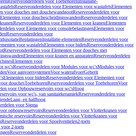
oren
Reserveonderdelen voor Toebehoren
Installatie-
stafels
Reserveonderdelen voor Elementen voor wastafels
Elementen
en voor douches met douchewandgoot
Reserveonderdelen voor
Elementen voor douchescheidingswanden
Reserveonderdelen voor
 kranen
Reserveonderdelen voor Elementen voor kranen
Elementen
erdelen voor Elementen voor consolebelastingen
Elementen voor
den
Reserveonderdelen voor
dsisolatie
Beplatingen
Installatie-elementen
Reserveonderdelen voor
ementen voor wastafels
Elementen voor bidets
Reserveonderdelen voor
ot
Reserveonderdelen voor Elementen voor douches met
dingswanden
Elementen voor kranen en apparaten
Reserveonderdelen
chines
Elementen voor
or wc's
Reserveonderdelen voor Modules voor wc's
Modules voor
nden
Voor aanvoersystemen
Voor waterafvoer
Geberit
's
Elementen voor bidets
Reserveonderdelen voor Elementen voor
voor douches
Toebehoren
Reserveonderdelen voor Toebehoren
Voor
len voor Opbouwreservoirs voor wc's
Hoog
ervoirs voor wc's, van sanitairkeramiek
Reserveonderdelen voor
gende
Laag- en halfhoog
erdelen voor Sigma
voor opbouwreservoirs
Reserveonderdelen voor Vlotterkranen voor
mische reservoirs
Reserveonderdelen voor Vlotterkranen voor
n
Reserveonderdelen voor Spoelventielen
2-toets
voor 2-toets
tingen
Reserveonderdelen voor