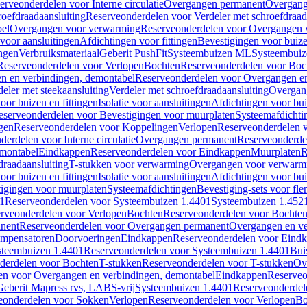
erveonderdelen voor Interne circulatie
Overgangen permanent
Overgang
roefdraadaansluiting
Reserveonderdelen voor Verdeler met schroefdraad
bel
Overgangen voor verwarming
Reserveonderdelen voor Overgangen 
voor aansluitingen
Afdichtingen voor fittingen
Bevestigingen voor buiz
ingen
Verbruiksmateriaal
Geberit PushFit
Systeembuizen ML
Systeembui
Reserveonderdelen voor Verlopen
Bochten
Reserveonderdelen voor Boc
n en verbindingen, demontabel
Reserveonderdelen voor Overgangen en
eler met steekaansluiting
Verdeler met schroefdraadaansluiting
Overgan
voor buizen en fittingen
Isolatie voor aansluitingen
Afdichtingen voor bui
eserveonderdelen voor Bevestigingen voor muurplaten
Systeemafdichti
gen
Reserveonderdelen voor Koppelingen
Verlopen
Reserveonderdelen 
erdelen voor Interne circulatie
Overgangen permanent
Reserveonderde
emontabel
Eindkappen
Reserveonderdelen voor Eindkappen
Muurplaten
R
draadaansluiting
T-stukken voor verwarming
Overgangen voor verwarm
voor buizen en fittingen
Isolatie voor aansluitingen
Afdichtingen voor bui
igingen voor muurplaten
Systeemafdichtingen
Bevestiging-sets voor fl
1
Reserveonderdelen voor Systeembuizen 1.4401
Systeembuizen 1.452
rveonderdelen voor Verlopen
Bochten
Reserveonderdelen voor Bochte
nent
Reserveonderdelen voor Overgangen permanent
Overgangen en ve
ompensatoren
Doorvoeringen
Eindkappen
Reserveonderdelen voor Eind
steembuizen 1.4401
Reserveonderdelen voor Systeembuizen 1.4401
Bui
derdelen voor Bochten
T-stukken
Reserveonderdelen voor T-stukken
Ov
en voor Overgangen en verbindingen, demontabel
Eindkappen
Reserveo
eberit Mapress rvs, LABS-vrij
Systeembuizen 1.4401
Reserveonderdel
eonderdelen voor Sokken
Verlopen
Reserveonderdelen voor Verlopen
Bo