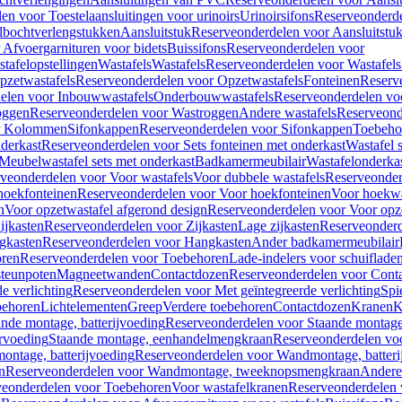
en voor Toestelaansluitingen voor urinoirs
Urinoirsifons
Reserveonderde
lbochtverlengstukken
Aansluitstuk
Reserveonderdelen voor Aansluitstu
Afvoergarnituren voor bidets
Buissifons
Reserveonderdelen voor
tafelopstellingen
Wastafels
Wastafels
Reserveonderdelen voor Wastafels
pzetwastafels
Reserveonderdelen voor Opzetwastafels
Fonteinen
Reserv
elen voor Inbouwwastafels
Onderbouwwastafels
Reserveonderdelen vo
oggen
Reserveonderdelen voor Wastroggen
Andere wastafels
Reserveond
or Kolommen
Sifonkappen
Reserveonderdelen voor Sifonkappen
Toebeho
nderkast
Reserveonderdelen voor Sets fonteinen met onderkast
Wastafel 
Meubelwastafel sets met onderkast
Badkamermeubilair
Wastafelonderka
veonderdelen voor Voor wastafels
Voor dubbele wastafels
Reserveonder
hoekfonteinen
Reserveonderdelen voor Voor hoekfonteinen
Voor hoekwa
n
Voor opzetwastafel afgerond design
Reserveonderdelen voor Voor opze
ijkasten
Reserveonderdelen voor Zijkasten
Lage zijkasten
Reserveonderd
gkasten
Reserveonderdelen voor Hangkasten
Ander badkamermeubilair
ren
Reserveonderdelen voor Toebehoren
Lade-indelers voor schuiflade
steunpoten
Magneetwanden
Contactdozen
Reserveonderdelen voor Cont
e verlichting
Reserveonderdelen voor Met geïntegreerde verlichting
Spi
ehoren
Lichtelementen
Greep
Verdere toebehoren
Contactdozen
Kranen
K
ande montage, batterijvoeding
Reserveonderdelen voor Staande montage,
rvoeding
Staande montage, eenhandelmengkraan
Reserveonderdelen vo
ntage, batterijvoeding
Reserveonderdelen voor Wandmontage, batteri
n
Reserveonderdelen voor Wandmontage, tweeknopsmengkraan
Andere
veonderdelen voor Toebehoren
Voor wastafelkranen
Reserveonderdelen 