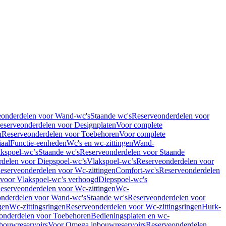
eonderdelen voor Wand-wc's
Staande wc's
Reserveonderdelen voor
eserveonderdelen voor Designplaten
Voor complete
n
Reserveonderdelen voor Toebehoren
Voor complete
iaal
Functie-eenheden
Wc's en wc-zittingen
Wand-
kspoel-wc’s
Staande wc's
Reserveonderdelen voor Staande
delen voor Diepspoel-wc’s
Vlakspoel-wc’s
Reserveonderdelen voor
eserveonderdelen voor Wc-zittingen
Comfort-wc's
Reserveonderdelen
 voor Vlakspoel-wc’s verhoogd
Diepspoel-wc's
eserveonderdelen voor Wc-zittingen
Wc-
nderdelen voor Wand-wc's
Staande wc's
Reserveonderdelen voor
gen
Wc-zittingsringen
Reserveonderdelen voor Wc-zittingsringen
Hurk-
onderdelen voor Toebehoren
Bedieningsplaten en wc-
bouwreservoirs
Voor Omega inbouwreservoirs
Reserveonderdelen