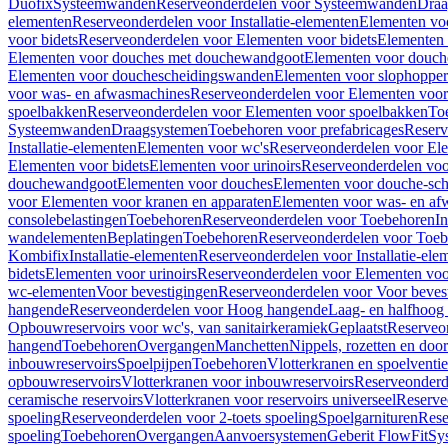
Duofix
Systeemwanden
Reserveonderdelen voor Systeemwanden
Draa
elementen
Reserveonderdelen voor Installatie-elementen
Elementen vo
voor bidets
Reserveonderdelen voor Elementen voor bidets
Elementen 
Elementen voor douches met douchewandgoot
Elementen voor douch
Elementen voor douchescheidingswanden
Elementen voor slophopper
voor was- en afwasmachines
Reserveonderdelen voor Elementen voor
spoelbakken
Reserveonderdelen voor Elementen voor spoelbakken
To
Systeemwanden
Draagsystemen
Toebehoren voor prefabricages
Reserv
Installatie-elementen
Elementen voor wc's
Reserveonderdelen voor El
Elementen voor bidets
Elementen voor urinoirs
Reserveonderdelen voo
douchewandgoot
Elementen voor douches
Elementen voor douche-sc
voor Elementen voor kranen en apparaten
Elementen voor was- en af
consolebelastingen
Toebehoren
Reserveonderdelen voor Toebehoren
In
wandelementen
Beplatingen
Toebehoren
Reserveonderdelen voor Toe
Kombifix
Installatie-elementen
Reserveonderdelen voor Installatie-ele
bidets
Elementen voor urinoirs
Reserveonderdelen voor Elementen voor
wc-elementen
Voor bevestigingen
Reserveonderdelen voor Voor beves
hangende
Reserveonderdelen voor Hoog hangende
Laag- en halfhoog
Opbouwreservoirs voor wc's, van sanitairkeramiek
Geplaatst
Reserveo
hangend
Toebehoren
Overgangen
Manchetten
Nippels, rozetten en doo
inbouwreservoirs
Spoelpijpen
Toebehoren
Vlotterkranen en spoelventie
opbouwreservoirs
Vlotterkranen voor inbouwreservoirs
Reserveonderd
ceramische reservoirs
Vlotterkranen voor reservoirs universeel
Reserve
spoeling
Reserveonderdelen voor 2-toets spoeling
Spoelgarnituren
Rese
spoeling
Toebehoren
Overgangen
Aanvoersystemen
Geberit FlowFit
Sy