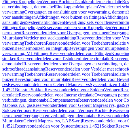
Fittingen
Koppelingen
Verlopen
Bochten
T-stukken
Interne circulatie
Res
en verbindingen, demontabel
Eindkappen
Muurplaten
Verdeler met sch
verwarming
Overgangen en aansluitingen voor verwarming, demonta
voor aansluitingen
Afdichtingen voor buizen en fittingen
Afdichtingen 
aansluitingen
Systeemafdichtingen
Bevestiging-sets voor flensverbind
Fittingen
Koppelingen
Reserveonderdelen voor Koppelingen
Verlopen
permanent
Reserveonderdelen voor Overgangen permanent
Overgange
Muurplaten
Verdeler met steekaansluiting
Reserveonderdelen voor Verd
verwarming
Toebehoren
Reserveonderdelen voor Toebehoren
Isolatie 
buizen
Beschermbuizen en inleghulp
Bevestigingen voor muurplaten
R
verwarming, ML
Fittingen
Reserveonderdelen voor Fittingen
Koppelin
stukken
Reserveonderdelen voor T-stukken
Interne circulatie
Reserveond
demontabel
Reserveonderdelen voor Overgangen en verbindingen, d
schroefdraadaansluiting
Reserveonderdelen voor Verdeler met schroef
verwarming
Toebehoren
Reserveonderdelen voor Toebehoren
Isolatie 
buizen
Bevestigingen voor muurplaten
Reserveonderdelen voor Bevest
rvs
Reserveonderdelen voor Geberit Mapress rvs
Systeembuizen 1.440
1.4521
Buisstuk
Sokken
Reserveonderdelen voor Sokken
Verlopen
Rese
circulatie
Reserveonderdelen voor Interne circulatie
Overgangen perma
verbindingen, demontabel
Compensatoren
Reserveonderdelen voor C
Mapress rvs, gas
Reserveonderdelen voor Geberit Mapress rvs, gas
Sy
Sokken
Verlopen
Reserveonderdelen voor Verlopen
Bochten
Reserveon
permanent
Overgangen en verbindingen, demontabel
Reserveonderdel
Muurplaten
Geberit Mapress rvs, LABS-vrij
Reserveonderdelen voor G
1.4521
Reserveonderdelen voor Systeembuizen 1.4521
Sokken
Reserv