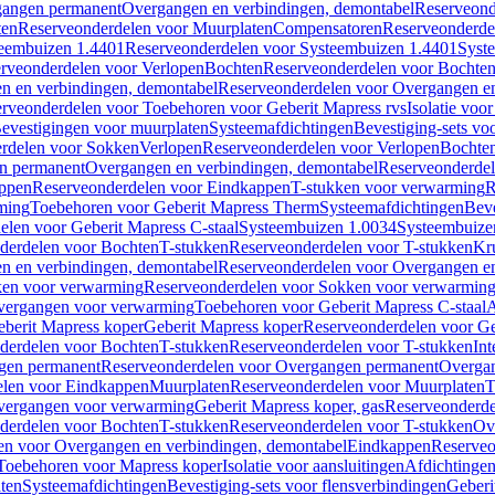
gangen permanent
Overgangen en verbindingen, demontabel
Reserveond
ten
Reserveonderdelen voor Muurplaten
Compensatoren
Reserveonderde
eembuizen 1.4401
Reserveonderdelen voor Systeembuizen 1.4401
Syst
rveonderdelen voor Verlopen
Bochten
Reserveonderdelen voor Bochte
n en verbindingen, demontabel
Reserveonderdelen voor Overgangen en
rveonderdelen voor Toebehoren voor Geberit Mapress rvs
Isolatie voor
evestigingen voor muurplaten
Systeemafdichtingen
Bevestiging-sets vo
rdelen voor Sokken
Verlopen
Reserveonderdelen voor Verlopen
Bochte
n permanent
Overgangen en verbindingen, demontabel
Reserveonderdel
ppen
Reserveonderdelen voor Eindkappen
T-stukken voor verwarming
R
ming
Toebehoren voor Geberit Mapress Therm
Systeemafdichtingen
Beve
elen voor Geberit Mapress C-staal
Systeembuizen 1.0034
Systeembuize
derdelen voor Bochten
T-stukken
Reserveonderdelen voor T-stukken
Kr
n en verbindingen, demontabel
Reserveonderdelen voor Overgangen en
en voor verwarming
Reserveonderdelen voor Sokken voor verwarmin
vergangen voor verwarming
Toebehoren voor Geberit Mapress C-staal
A
berit Mapress koper
Geberit Mapress koper
Reserveonderdelen voor Ge
derdelen voor Bochten
T-stukken
Reserveonderdelen voor T-stukken
Int
gen permanent
Reserveonderdelen voor Overgangen permanent
Overgan
elen voor Eindkappen
Muurplaten
Reserveonderdelen voor Muurplaten
T
vergangen voor verwarming
Geberit Mapress koper, gas
Reserveonderde
derdelen voor Bochten
T-stukken
Reserveonderdelen voor T-stukken
Ov
en voor Overgangen en verbindingen, demontabel
Eindkappen
Reserveo
Toebehoren voor Mapress koper
Isolatie voor aansluitingen
Afdichtingen
ten
Systeemafdichtingen
Bevestiging-sets voor flensverbindingen
Geberi