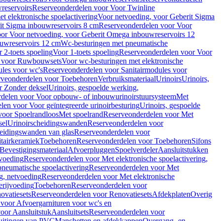
reservoirs
Reserveonderdelen voor Voor Twinline
 elektronische spoelactivering
Voor netvoeding, voor Geberit Sigma
it Sigma inbouwreservoirs 8 cm
Reserveonderdelen voor Voor
or Voor netvoeding, voor Geberit Omega inbouwreservoirs 12
ouwreservoirs 12 cm
Wc-besturingen met pneumatische
 2-toets spoeling
Voor 1-toets spoeling
Reserveonderdelen voor Voor
n voor Ruwbouwsets
Voor wc-besturingen met elektronische
ules voor wc's
Reserveonderdelen voor Sanitairmodules voor
rveonderdelen voor Toebehoren
Verbruiksmateriaal
Urinoirs
Urinoirs,
r Zonder deksel
Urinoirs, gespoelde werking,
delen voor Voor opbouw- of inbouwurinoirstuursysteem
Met
en voor Voor geïntegreerde urinoirbesturing
Urinoirs, gespoelde
voor Spoelrandloos
Met spoelrand
Reserveonderdelen voor Met
sel
Urinoirscheidingswanden
Reserveonderdelen voor
heidingswanden van glas
Reserveonderdelen voor
tairkeramiek
Toebehoren
Reserveonderdelen voor Toebehoren
Sifons
Bevestigingsmateriaal
Afvoerpluggen
Spoelverdeler
Aansluitstukken
tvoeding
Reserveonderdelen voor Met elektronische spoelactivering,
neumatische spoelactivering
Reserveonderdelen voor Met
ng, netvoeding
Reserveonderdelen voor Met elektronische
erijvoeding
Toebehoren
Reserveonderdelen voor
ovatiesets
Reserveonderdelen voor Renovatiesets
Afdekplaten
Overig
voor Afvoergarnituren voor wc's en
oor Aansluitstuk
Aansluitsets
Reserveonderdelen voor
uitingen van PVC
Manchetten en afdekkappen
Overgang- en