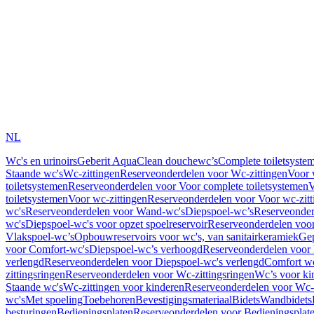
NL
Wc's en urinoirs
Geberit AquaClean douchewc’s
Complete toiletsyste
Staande wc's
Wc-zittingen
Reserveonderdelen voor Wc-zittingen
Voor 
toiletsystemen
Reserveonderdelen voor Voor complete toiletsystemen
V
toiletsystemen
Voor wc-zittingen
Reserveonderdelen voor Voor wc-zitt
wc's
Reserveonderdelen voor Wand-wc's
Diepspoel-wc’s
Reserveonder
wc's
Diepspoel-wc's voor opzet spoelreservoir
Reserveonderdelen voor
Vlakspoel-wc’s
Opbouwreservoirs voor wc's, van sanitairkeramiek
Gep
voor Comfort-wc's
Diepspoel-wc’s verhoogd
Reserveonderdelen voor
verlengd
Reserveonderdelen voor Diepspoel-wc's verlengd
Comfort wc
zittingsringen
Reserveonderdelen voor Wc-zittingsringen
Wc’s voor ki
Staande wc's
Wc-zittingen voor kinderen
Reserveonderdelen voor Wc-z
wc's
Met spoeling
Toebehoren
Bevestigingsmateriaal
Bidets
Wandbidets
besturingen
Bedieningsplaten
Reserveonderdelen voor Bedieningsplat