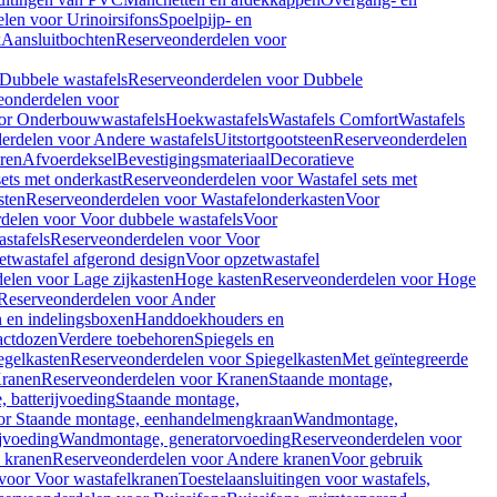
len voor Urinoirsifons
Spoelpijp- en
k
Aansluitbochten
Reserveonderdelen voor
Dubbele wastafels
Reserveonderdelen voor Dubbele
eonderdelen voor
or Onderbouwwastafels
Hoekwastafels
Wastafels Comfort
Wastafels
erdelen voor Andere wastafels
Uitstortgootsteen
Reserveonderdelen
ren
Afvoerdeksel
Bevestigingsmateriaal
Decoratieve
sets met onderkast
Reserveonderdelen voor Wastafel sets met
sten
Reserveonderdelen voor Wastafelonderkasten
Voor
delen voor Voor dubbele wastafels
Voor
stafels
Reserveonderdelen voor Voor
twastafel afgerond design
Voor opzetwastafel
elen voor Lage zijkasten
Hoge kasten
Reserveonderdelen voor Hoge
Reserveonderdelen voor Ander
n en indelingsboxen
Handdoekhouders en
actdozen
Verdere toebehoren
Spiegels en
egelkasten
Reserveonderdelen voor Spiegelkasten
Met geïntegreerde
ranen
Reserveonderdelen voor Kranen
Staande montage,
 batterijvoeding
Staande montage,
or Staande montage, eenhandelmengkraan
Wandmontage,
jvoeding
Wandmontage, generatorvoeding
Reserveonderdelen voor
 kranen
Reserveonderdelen voor Andere kranen
Voor gebruik
voor Voor wastafelkranen
Toestelaansluitingen voor wastafels,