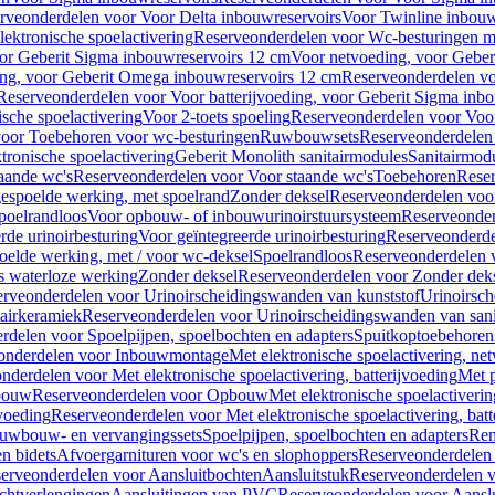
rveonderdelen voor Voor Delta inbouwreservoirs
Voor Twinline inbouw
ektronische spoelactivering
Reserveonderdelen voor Wc-besturingen met
or Geberit Sigma inbouwreservoirs 12 cm
Voor netvoeding, voor Geber
ng, voor Geberit Omega inbouwreservoirs 12 cm
Reserveonderdelen vo
Reserveonderdelen voor Voor batterijvoeding, voor Geberit Sigma inb
sche spoelactivering
Voor 2-toets spoeling
Reserveonderdelen voor Voor
oor Toebehoren voor wc-besturingen
Ruwbouwsets
Reserveonderdele
ronische spoelactivering
Geberit Monolith sanitairmodules
Sanitairmod
aande wc's
Reserveonderdelen voor Voor staande wc's
Toebehoren
Rese
gespoelde werking, met spoelrand
Zonder deksel
Reserveonderdelen voo
poelrandloos
Voor opbouw- of inbouwurinoirstuursysteem
Reserveonder
de urinoirbesturing
Voor geïntegreerde urinoirbesturing
Reserveonderdel
oelde werking, met / voor wc-deksel
Spoelrandloos
Reserveonderdelen 
s waterloze werking
Zonder deksel
Reserveonderdelen voor Zonder dek
rveonderdelen voor Urinoirscheidingswanden van kunststof
Urinoirsc
airkeramiek
Reserveonderdelen voor Urinoirscheidingswanden van sani
rdelen voor Spoelpijpen, spoelbochten en adapters
Spuitkoptoebehoren
onderdelen voor Inbouwmontage
Met elektronische spoelactivering, ne
nderdelen voor Met elektronische spoelactivering, batterijvoeding
Met p
bouw
Reserveonderdelen voor Opbouw
Met elektronische spoelactiveri
jvoeding
Reserveonderdelen voor Met elektronische spoelactivering, batt
uwbouw- en vervangingssets
Spoelpijpen, spoelbochten en adapters
Ren
en bidets
Afvoergarnituren voor wc's en slophoppers
Reserveonderdelen 
erveonderdelen voor Aansluitbochten
Aansluitstuk
Reserveonderdelen v
chtverlengingen
Aansluitingen van PVC
Reserveonderdelen voor Aansl