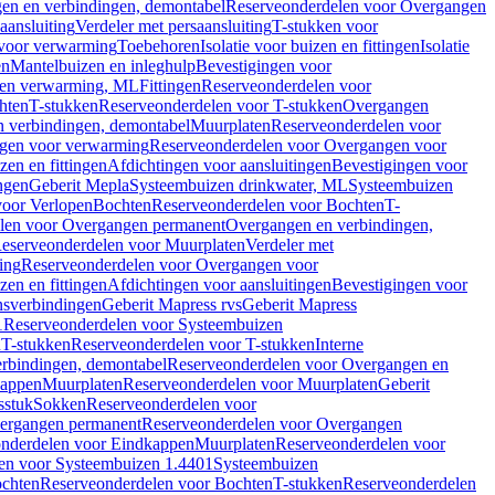
en en verbindingen, demontabel
Reserveonderdelen voor Overgangen
aansluiting
Verdeler met persaansluiting
T-stukken voor
voor verwarming
Toebehoren
Isolatie voor buizen en fittingen
Isolatie
en
Mantelbuizen en inleghulp
Bevestigingen voor
zen verwarming, ML
Fittingen
Reserveonderdelen voor
hten
T-stukken
Reserveonderdelen voor T-stukken
Overgangen
 verbindingen, demontabel
Muurplaten
Reserveonderdelen voor
gen voor verwarming
Reserveonderdelen voor Overgangen voor
zen en fittingen
Afdichtingen voor aansluitingen
Bevestigingen voor
ngen
Geberit Mepla
Systeembuizen drinkwater, ML
Systeembuizen
voor Verlopen
Bochten
Reserveonderdelen voor Bochten
T-
len voor Overgangen permanent
Overgangen en verbindingen,
eserveonderdelen voor Muurplaten
Verdeler met
ing
Reserveonderdelen voor Overgangen voor
zen en fittingen
Afdichtingen voor aansluitingen
Bevestigingen voor
ensverbindingen
Geberit Mapress rvs
Geberit Mapress
1
Reserveonderdelen voor Systeembuizen
n
T-stukken
Reserveonderdelen voor T-stukken
Interne
rbindingen, demontabel
Reserveonderdelen voor Overgangen en
kappen
Muurplaten
Reserveonderdelen voor Muurplaten
Geberit
sstuk
Sokken
Reserveonderdelen voor
ergangen permanent
Reserveonderdelen voor Overgangen
nderdelen voor Eindkappen
Muurplaten
Reserveonderdelen voor
en voor Systeembuizen 1.4401
Systeembuizen
chten
Reserveonderdelen voor Bochten
T-stukken
Reserveonderdelen