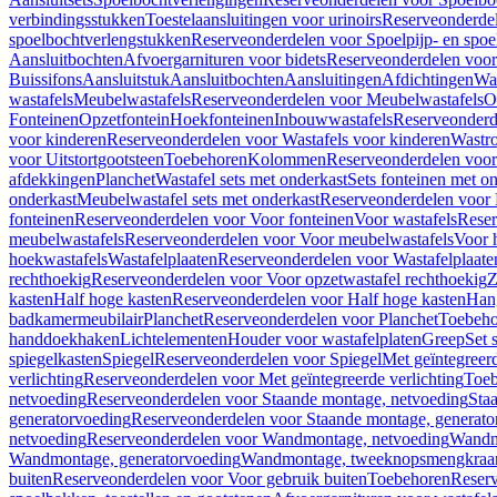
verbindingsstukken
Toestelaansluitingen voor urinoirs
Reserveonderdel
spoelbochtverlengstukken
Reserveonderdelen voor Spoelpijp- en spoe
Aansluitbochten
Afvoergarnituren voor bidets
Reserveonderdelen voor 
Buissifons
Aansluitstuk
Aansluitbochten
Aansluitingen
Afdichtingen
Was
wastafels
Meubelwastafels
Reserveonderdelen voor Meubelwastafels
O
Fonteinen
Opzetfontein
Hoekfonteinen
Inbouwwastafels
Reserveonderd
voor kinderen
Reserveonderdelen voor Wastafels voor kinderen
Wastr
voor Uitstortgootsteen
Toebehoren
Kolommen
Reserveonderdelen vo
afdekkingen
Planchet
Wastafel sets met onderkast
Sets fonteinen met o
onderkast
Meubelwastafel sets met onderkast
Reserveonderdelen voor 
fonteinen
Reserveonderdelen voor Voor fonteinen
Voor wastafels
Reser
meubelwastafels
Reserveonderdelen voor Voor meubelwastafels
Voor 
hoekwastafels
Wastafelplaaten
Reserveonderdelen voor Wastafelplaate
rechthoekig
Reserveonderdelen voor Voor opzetwastafel rechthoekig
Z
kasten
Half hoge kasten
Reserveonderdelen voor Half hoge kasten
Han
badkamermeubilair
Planchet
Reserveonderdelen voor Planchet
Toebeho
handdoekhaken
Lichtelementen
Houder voor wastafelplaten
Greep
Set 
spiegelkasten
Spiegel
Reserveonderdelen voor Spiegel
Met geïntegreerd
verlichting
Reserveonderdelen voor Met geïntegreerde verlichting
Toeb
netvoeding
Reserveonderdelen voor Staande montage, netvoeding
Sta
generatorvoeding
Reserveonderdelen voor Staande montage, generato
netvoeding
Reserveonderdelen voor Wandmontage, netvoeding
Wandmo
Wandmontage, generatorvoeding
Wandmontage, tweeknopsmengkraa
buiten
Reserveonderdelen voor Voor gebruik buiten
Toebehoren
Reser