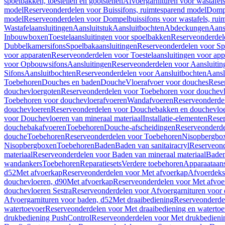
spoelbakken, toestellen en gootstenen
Afvoergarnituren voor wastafel
model
Reserveonderdelen voor Buissifons, ruimtesparend model
Dompe
model
Reserveonderdelen voor Dompelbuissifons voor wastafels, rui
Wastafelaansluitingen
Aansluitstuk
Aansluitbochten
Abdeckungen
Aans
Inbouwboxen
Toestelaansluitingen voor spoelbakken
Reserveonderdele
Dubbelkamersifons
Spoelbakaansluitingen
Reserveonderdelen voor Sp
voor apparaten
Reserveonderdelen voor Toestelaansluitingen voor app
voor Opbouwsifons
Aansluitingen
Reserveonderdelen voor Aansluitin
Sifons
Aansluitbochten
Reserveonderdelen voor Aansluitbochten
Aansl
Toebehoren
Douches en baden
Douche
Vloerafvoer voor douches
Rese
douchevloergoten
Reserveonderdelen voor Toebehoren voor douchev
Toebehoren voor douchevloerafvoeren
Wandafvoeren
Reserveonderde
douchevloeren
Reserveonderdelen voor Douchebakken en douchevlo
voor Douchevloeren van mineraal materiaal
Installatie-elementen
Reser
douchebakafvoeren
Toebehoren
Douche-afscheidingen
Reserveonderde
douche
Toebehoren
Reserveonderdelen voor Toebehoren
Nisopbergbo
Nisopbergboxen
Toebehoren
Baden
Baden van sanitairacryl
Reserveond
materiaal
Reserveonderdelen voor Baden van mineraal materiaal
Baden
wandankers
Toebehoren
Reparatiesets
Verdere toebehoren
Apparaataans
d52
Met afvoerkap
Reserveonderdelen voor Met afvoerkap
Afvoerdeks
douchevloeren, d90
Met afvoerkap
Reserveonderdelen voor Met afvoe
douchevloeren Sestra
Reserveonderdelen voor Afvoergarnituren voor 
Afvoergarnituren voor baden, d52
Met draaibediening
Reserveonderde
watertoevoer
Reserveonderdelen voor Met draaibediening en watertoe
drukbediening PushControl
Reserveonderdelen voor Met drukbedieni