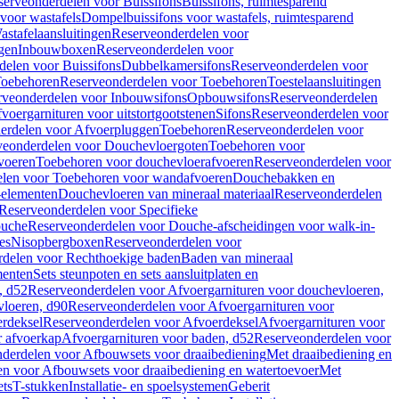
serveonderdelen voor Buissifons
Buissifons, ruimtesparend
voor wastafels
Dompelbuissifons voor wastafels, ruimtesparend
astafelaansluitingen
Reserveonderdelen voor
gen
Inbouwboxen
Reserveonderdelen voor
delen voor Buissifons
Dubbelkamersifons
Reserveonderdelen voor
oebehoren
Reserveonderdelen voor Toebehoren
Toestelaansluitingen
rveonderdelen voor Inbouwsifons
Opbouwsifons
Reserveonderdelen
oergarnituren voor uitstortgootstenen
Sifons
Reserveonderdelen voor
erdelen voor Afvoerpluggen
Toebehoren
Reserveonderdelen voor
veonderdelen voor Douchevloergoten
Toebehoren voor
voeren
Toebehoren voor douchevloerafvoeren
Reserveonderdelen voor
len voor Toebehoren voor wandafvoeren
Douchebakken en
-elementen
Douchevloeren van mineraal materiaal
Reserveonderdelen
Reserveonderdelen voor Specifieke
ouche
Reserveonderdelen voor Douche-afscheidingen voor walk-in-
es
Nisopbergboxen
Reserveonderdelen voor
delen voor Rechthoekige baden
Baden van mineraal
ementen
Sets steunpoten en sets aansluitplaten en
, d52
Reserveonderdelen voor Afvoergarnituren voor douchevloeren,
vloeren, d90
Reserveonderdelen voor Afvoergarnituren voor
rdeksel
Reserveonderdelen voor Afvoerdeksel
Afvoergarnituren voor
 afvoerkap
Afvoergarnituren voor baden, d52
Reserveonderdelen voor
derdelen voor Afbouwsets voor draaibediening
Met draaibediening en
n voor Afbouwsets voor draaibediening en watertoevoer
Met
ets
T-stukken
Installatie- en spoelsystemen
Geberit