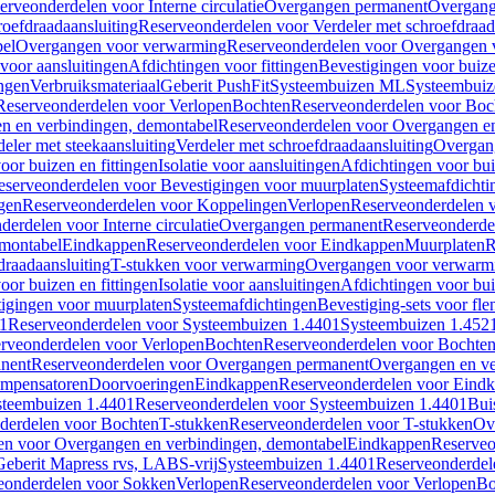
erveonderdelen voor Interne circulatie
Overgangen permanent
Overgang
roefdraadaansluiting
Reserveonderdelen voor Verdeler met schroefdraad
bel
Overgangen voor verwarming
Reserveonderdelen voor Overgangen 
voor aansluitingen
Afdichtingen voor fittingen
Bevestigingen voor buiz
ingen
Verbruiksmateriaal
Geberit PushFit
Systeembuizen ML
Systeembui
Reserveonderdelen voor Verlopen
Bochten
Reserveonderdelen voor Boc
n en verbindingen, demontabel
Reserveonderdelen voor Overgangen en
eler met steekaansluiting
Verdeler met schroefdraadaansluiting
Overgan
voor buizen en fittingen
Isolatie voor aansluitingen
Afdichtingen voor bui
eserveonderdelen voor Bevestigingen voor muurplaten
Systeemafdichti
gen
Reserveonderdelen voor Koppelingen
Verlopen
Reserveonderdelen 
erdelen voor Interne circulatie
Overgangen permanent
Reserveonderde
emontabel
Eindkappen
Reserveonderdelen voor Eindkappen
Muurplaten
R
draadaansluiting
T-stukken voor verwarming
Overgangen voor verwarm
voor buizen en fittingen
Isolatie voor aansluitingen
Afdichtingen voor bui
igingen voor muurplaten
Systeemafdichtingen
Bevestiging-sets voor fl
1
Reserveonderdelen voor Systeembuizen 1.4401
Systeembuizen 1.452
rveonderdelen voor Verlopen
Bochten
Reserveonderdelen voor Bochte
nent
Reserveonderdelen voor Overgangen permanent
Overgangen en ve
ompensatoren
Doorvoeringen
Eindkappen
Reserveonderdelen voor Eind
steembuizen 1.4401
Reserveonderdelen voor Systeembuizen 1.4401
Bui
derdelen voor Bochten
T-stukken
Reserveonderdelen voor T-stukken
Ov
en voor Overgangen en verbindingen, demontabel
Eindkappen
Reserveo
eberit Mapress rvs, LABS-vrij
Systeembuizen 1.4401
Reserveonderdel
eonderdelen voor Sokken
Verlopen
Reserveonderdelen voor Verlopen
Bo