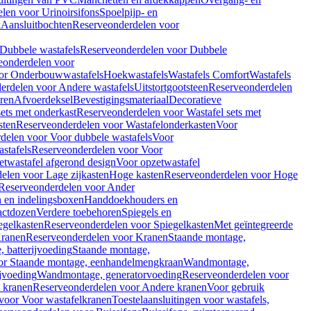
len voor Urinoirsifons
Spoelpijp- en
k
Aansluitbochten
Reserveonderdelen voor
Dubbele wastafels
Reserveonderdelen voor Dubbele
eonderdelen voor
or Onderbouwwastafels
Hoekwastafels
Wastafels Comfort
Wastafels
erdelen voor Andere wastafels
Uitstortgootsteen
Reserveonderdelen
ren
Afvoerdeksel
Bevestigingsmateriaal
Decoratieve
sets met onderkast
Reserveonderdelen voor Wastafel sets met
sten
Reserveonderdelen voor Wastafelonderkasten
Voor
delen voor Voor dubbele wastafels
Voor
stafels
Reserveonderdelen voor Voor
twastafel afgerond design
Voor opzetwastafel
elen voor Lage zijkasten
Hoge kasten
Reserveonderdelen voor Hoge
Reserveonderdelen voor Ander
n en indelingsboxen
Handdoekhouders en
actdozen
Verdere toebehoren
Spiegels en
egelkasten
Reserveonderdelen voor Spiegelkasten
Met geïntegreerde
ranen
Reserveonderdelen voor Kranen
Staande montage,
 batterijvoeding
Staande montage,
or Staande montage, eenhandelmengkraan
Wandmontage,
jvoeding
Wandmontage, generatorvoeding
Reserveonderdelen voor
 kranen
Reserveonderdelen voor Andere kranen
Voor gebruik
voor Voor wastafelkranen
Toestelaansluitingen voor wastafels,