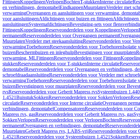
Fittingen
Koppelingen
Verlopen
Bochten
T-stukken
Interne circulatie
Res
en verbindingen, demontabel
Eindkappen
Muurplaten
Verdeler met sch
verwarming
Overgangen en aansluitingen voor verwarming, demonta
voor aansluitingen
Afdichtingen voor buizen en fittingen
Afdichtingen 
aansluitingen
Systeemafdichtingen
Bevestiging-sets voor flensverbind
Fittingen
Koppelingen
Reserveonderdelen voor Koppelingen
Verlopen
permanent
Reserveonderdelen voor Overgangen permanent
Overgange
Muurplaten
Verdeler met steekaansluiting
Reserveonderdelen voor Verd
verwarming
Toebehoren
Reserveonderdelen voor Toebehoren
Isolatie 
buizen
Beschermbuizen en inleghulp
Bevestigingen voor muurplaten
R
verwarming, ML
Fittingen
Reserveonderdelen voor Fittingen
Koppelin
stukken
Reserveonderdelen voor T-stukken
Interne circulatie
Reserveond
demontabel
Reserveonderdelen voor Overgangen en verbindingen, d
schroefdraadaansluiting
Reserveonderdelen voor Verdeler met schroef
verwarming
Toebehoren
Reserveonderdelen voor Toebehoren
Isolatie 
buizen
Bevestigingen voor muurplaten
Reserveonderdelen voor Bevest
rvs
Reserveonderdelen voor Geberit Mapress rvs
Systeembuizen 1.440
1.4521
Buisstuk
Sokken
Reserveonderdelen voor Sokken
Verlopen
Rese
circulatie
Reserveonderdelen voor Interne circulatie
Overgangen perma
verbindingen, demontabel
Compensatoren
Reserveonderdelen voor C
Mapress rvs, gas
Reserveonderdelen voor Geberit Mapress rvs, gas
Sy
Sokken
Verlopen
Reserveonderdelen voor Verlopen
Bochten
Reserveon
permanent
Overgangen en verbindingen, demontabel
Reserveonderdel
Muurplaten
Geberit Mapress rvs, LABS-vrij
Reserveonderdelen voor G
1.4521
Reserveonderdelen voor Systeembuizen 1.4521
Sokken
Reserv