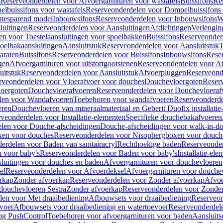
s
Reserveonderdelen voor Afvoergarnituren voor wastafels
Buissifons
Re
lbuissifons voor wastafels
Reserveonderdelen voor Dompelbuissifons 
mtesparend model
Inbouwsifons
Reserveonderdelen voor Inbouwsifons
W
luitingen
Reserveonderdelen voor Aansluitingen
Afdichtingen
Verlengin
n voor Toestelaansluitingen voor spoelbakken
Buissifons
Reserveonder
oelbakaansluitingen
Aansluitstuk
Reserveonderdelen voor Aansluitstuk
T
araten
Buissifons
Reserveonderdelen voor Buissifons
Inbouwsifons
Rese
gen
Afvoergarnituren voor uitstortgootstenen
Reserveonderdelen voor Afv
uitstuk
Reserveonderdelen voor Aansluitstuk
Afvoerpluggen
Reserveond
rveonderdelen voor Vloerafvoer voor douches
Douchevloergoten
Reser
loergoten
Douchevloerafvoeren
Reserveonderdelen voor Douchevloeraf
len voor Wandafvoeren
Toebehoren voor wandafvoeren
Reserveonderde
eren
Douchevloeren van mineraalmateriaal en Geberit Duofix installatie
veonderdelen voor Installatie-elementen
Specifieke douchebakafvoeren
len voor Douche-afscheidingen
Douche-afscheidingen voor walk-in-d
xen voor douches
Reserveonderdelen voor Nisopbergboxen voor douch
erdelen voor Baden van sanitairacryl
Rechthoekige baden
Reserveonder
 voor baby's
Reserveonderdelen voor Baden voor baby's
Installatie-el
luitingen voor douches en baden
Afvoergarnituren voor douchevloeren
el
Reserveonderdelen voor Afvoerdeksel
Afvoergarnituren voor douche
rkap
Zonder afvoerkap
Reserveonderdelen voor Zonder afvoerkap
Afvoe
douchevloeren Sestra
Zonder afvoerkap
Reserveonderdelen voor Zonder
len voor Met draaibediening
Afbouwsets voor draaibediening
Reserveon
voer
Afbouwsets voor draaibediening en watertoevoer
Reserveonderdele
ng PushControl
Toebehoren voor afvoergarnituren voor baden
Aansluits