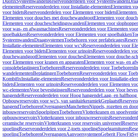
Duofix
Systeemwanden
Reserveonderdelen voor Systeemwanden
Draa
elementen
Reserveonderdelen voor Installatie-elementen
Elementen vo
voor bidets
Reserveonderdelen voor Elementen voor bidets
Elementen 
Elementen voor douches met douchewandgoot
Elementen voor douch
Elementen voor douchescheidingswanden
Elementen voor slophopper
voor was- en afwasmachines
Reserveonderdelen voor Elementen voor
spoelbakken
Reserveonderdelen voor Elementen voor spoelbakken
To
Systeemwanden
Draagsystemen
Toebehoren voor prefabricages
Reserv
Installatie-elementen
Elementen voor wc's
Reserveonderdelen voor El
Elementen voor bidets
Elementen voor urinoirs
Reserveonderdelen voo
douchewandgoot
Elementen voor douches
Elementen voor douche-sc
voor Elementen voor kranen en apparaten
Elementen voor was- en af
consolebelastingen
Toebehoren
Reserveonderdelen voor Toebehoren
In
wandelementen
Beplatingen
Toebehoren
Reserveonderdelen voor Toe
Kombifix
Installatie-elementen
Reserveonderdelen voor Installatie-ele
bidets
Elementen voor urinoirs
Reserveonderdelen voor Elementen voor
wc-elementen
Voor bevestigingen
Reserveonderdelen voor Voor beves
hangende
Reserveonderdelen voor Hoog hangende
Laag- en halfhoog
Opbouwreservoirs voor wc's, van sanitairkeramiek
Geplaatst
Reserveo
hangend
Toebehoren
Overgangen
Manchetten
Nippels, rozetten en doo
inbouwreservoirs
Spoelpijpen
Toebehoren
Vlotterkranen en spoelventie
opbouwreservoirs
Vlotterkranen voor inbouwreservoirs
Reserveonderd
ceramische reservoirs
Vlotterkranen voor reservoirs universeel
Reserve
spoeling
Reserveonderdelen voor 2-toets spoeling
Spoelgarnituren
Rese
spoeling
Toebehoren
Overgangen
Aanvoersystemen
Geberit FlowFit
Sy