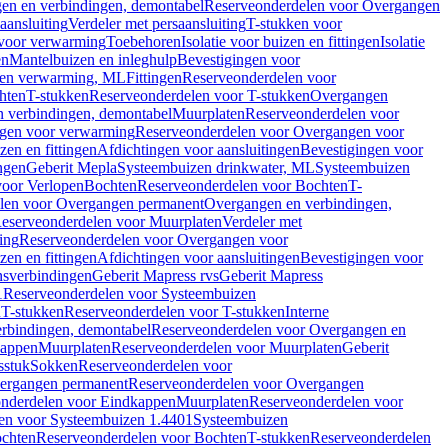
en en verbindingen, demontabel
Reserveonderdelen voor Overgangen
aansluiting
Verdeler met persaansluiting
T-stukken voor
voor verwarming
Toebehoren
Isolatie voor buizen en fittingen
Isolatie
en
Mantelbuizen en inleghulp
Bevestigingen voor
zen verwarming, ML
Fittingen
Reserveonderdelen voor
hten
T-stukken
Reserveonderdelen voor T-stukken
Overgangen
 verbindingen, demontabel
Muurplaten
Reserveonderdelen voor
gen voor verwarming
Reserveonderdelen voor Overgangen voor
zen en fittingen
Afdichtingen voor aansluitingen
Bevestigingen voor
ngen
Geberit Mepla
Systeembuizen drinkwater, ML
Systeembuizen
voor Verlopen
Bochten
Reserveonderdelen voor Bochten
T-
len voor Overgangen permanent
Overgangen en verbindingen,
eserveonderdelen voor Muurplaten
Verdeler met
ing
Reserveonderdelen voor Overgangen voor
zen en fittingen
Afdichtingen voor aansluitingen
Bevestigingen voor
ensverbindingen
Geberit Mapress rvs
Geberit Mapress
1
Reserveonderdelen voor Systeembuizen
n
T-stukken
Reserveonderdelen voor T-stukken
Interne
rbindingen, demontabel
Reserveonderdelen voor Overgangen en
kappen
Muurplaten
Reserveonderdelen voor Muurplaten
Geberit
sstuk
Sokken
Reserveonderdelen voor
ergangen permanent
Reserveonderdelen voor Overgangen
nderdelen voor Eindkappen
Muurplaten
Reserveonderdelen voor
en voor Systeembuizen 1.4401
Systeembuizen
chten
Reserveonderdelen voor Bochten
T-stukken
Reserveonderdelen