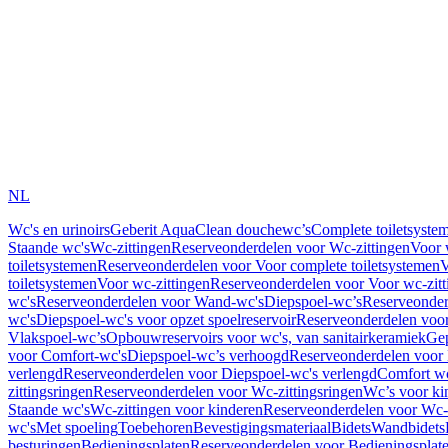
NL
Wc's en urinoirs
Geberit AquaClean douchewc’s
Complete toiletsyste
Staande wc's
Wc-zittingen
Reserveonderdelen voor Wc-zittingen
Voor 
toiletsystemen
Reserveonderdelen voor Voor complete toiletsystemen
V
toiletsystemen
Voor wc-zittingen
Reserveonderdelen voor Voor wc-zitt
wc's
Reserveonderdelen voor Wand-wc's
Diepspoel-wc’s
Reserveonder
wc's
Diepspoel-wc's voor opzet spoelreservoir
Reserveonderdelen voor
Vlakspoel-wc’s
Opbouwreservoirs voor wc's, van sanitairkeramiek
Gep
voor Comfort-wc's
Diepspoel-wc’s verhoogd
Reserveonderdelen voor
verlengd
Reserveonderdelen voor Diepspoel-wc's verlengd
Comfort wc
zittingsringen
Reserveonderdelen voor Wc-zittingsringen
Wc’s voor ki
Staande wc's
Wc-zittingen voor kinderen
Reserveonderdelen voor Wc-z
wc's
Met spoeling
Toebehoren
Bevestigingsmateriaal
Bidets
Wandbidets
besturingen
Bedieningsplaten
Reserveonderdelen voor Bedieningsplat