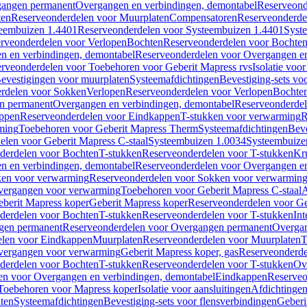
gangen permanent
Overgangen en verbindingen, demontabel
Reserveond
ten
Reserveonderdelen voor Muurplaten
Compensatoren
Reserveonderde
eembuizen 1.4401
Reserveonderdelen voor Systeembuizen 1.4401
Syst
rveonderdelen voor Verlopen
Bochten
Reserveonderdelen voor Bochte
n en verbindingen, demontabel
Reserveonderdelen voor Overgangen en
rveonderdelen voor Toebehoren voor Geberit Mapress rvs
Isolatie voor
evestigingen voor muurplaten
Systeemafdichtingen
Bevestiging-sets vo
rdelen voor Sokken
Verlopen
Reserveonderdelen voor Verlopen
Bochte
n permanent
Overgangen en verbindingen, demontabel
Reserveonderdel
ppen
Reserveonderdelen voor Eindkappen
T-stukken voor verwarming
R
ming
Toebehoren voor Geberit Mapress Therm
Systeemafdichtingen
Beve
elen voor Geberit Mapress C-staal
Systeembuizen 1.0034
Systeembuize
derdelen voor Bochten
T-stukken
Reserveonderdelen voor T-stukken
Kr
n en verbindingen, demontabel
Reserveonderdelen voor Overgangen en
en voor verwarming
Reserveonderdelen voor Sokken voor verwarmin
vergangen voor verwarming
Toebehoren voor Geberit Mapress C-staal
A
berit Mapress koper
Geberit Mapress koper
Reserveonderdelen voor Ge
derdelen voor Bochten
T-stukken
Reserveonderdelen voor T-stukken
Int
gen permanent
Reserveonderdelen voor Overgangen permanent
Overgan
elen voor Eindkappen
Muurplaten
Reserveonderdelen voor Muurplaten
T
vergangen voor verwarming
Geberit Mapress koper, gas
Reserveonderde
derdelen voor Bochten
T-stukken
Reserveonderdelen voor T-stukken
Ov
en voor Overgangen en verbindingen, demontabel
Eindkappen
Reserveo
Toebehoren voor Mapress koper
Isolatie voor aansluitingen
Afdichtingen
ten
Systeemafdichtingen
Bevestiging-sets voor flensverbindingen
Geberi