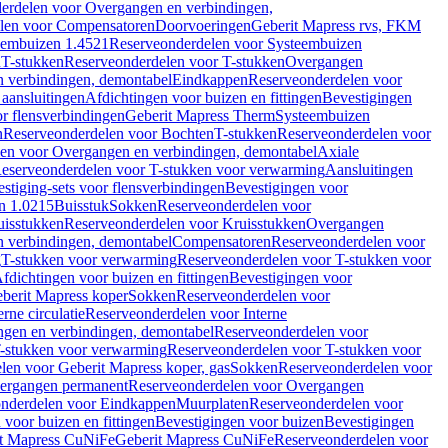
erdelen voor Overgangen en verbindingen,
len voor Compensatoren
Doorvoeringen
Geberit Mapress rvs, FKM
eembuizen 1.4521
Reserveonderdelen voor Systeembuizen
n
T-stukken
Reserveonderdelen voor T-stukken
Overgangen
 verbindingen, demontabel
Eindkappen
Reserveonderdelen voor
 aansluitingen
Afdichtingen voor buizen en fittingen
Bevestigingen
or flensverbindingen
Geberit Mapress Therm
Systeembuizen
n
Reserveonderdelen voor Bochten
T-stukken
Reserveonderdelen voor
en voor Overgangen en verbindingen, demontabel
Axiale
eserveonderdelen voor T-stukken voor verwarming
Aansluitingen
stiging-sets voor flensverbindingen
Bevestigingen voor
n 1.0215
Buisstuk
Sokken
Reserveonderdelen voor
uisstukken
Reserveonderdelen voor Kruisstukken
Overgangen
 verbindingen, demontabel
Compensatoren
Reserveonderdelen voor
g
T-stukken voor verwarming
Reserveonderdelen voor T-stukken voor
fdichtingen voor buizen en fittingen
Bevestigingen voor
berit Mapress koper
Sokken
Reserveonderdelen voor
erne circulatie
Reserveonderdelen voor Interne
gen en verbindingen, demontabel
Reserveonderdelen voor
-stukken voor verwarming
Reserveonderdelen voor T-stukken voor
len voor Geberit Mapress koper, gas
Sokken
Reserveonderdelen voor
ergangen permanent
Reserveonderdelen voor Overgangen
nderdelen voor Eindkappen
Muurplaten
Reserveonderdelen voor
 voor buizen en fittingen
Bevestigingen voor buizen
Bevestigingen
t Mapress CuNiFe
Geberit Mapress CuNiFe
Reserveonderdelen voor