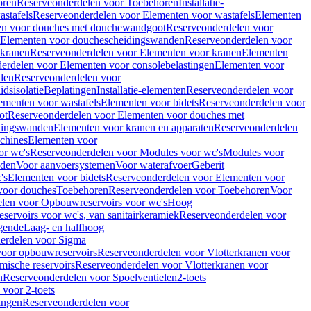
oren
Reserveonderdelen voor Toebehoren
Installatie-
stafels
Reserveonderdelen voor Elementen voor wastafels
Elementen
en voor douches met douchewandgoot
Reserveonderdelen voor
Elementen voor douchescheidingswanden
Reserveonderdelen voor
 kranen
Reserveonderdelen voor Elementen voor kranen
Elementen
erdelen voor Elementen voor consolebelastingen
Elementen voor
den
Reserveonderdelen voor
dsisolatie
Beplatingen
Installatie-elementen
Reserveonderdelen voor
ementen voor wastafels
Elementen voor bidets
Reserveonderdelen voor
ot
Reserveonderdelen voor Elementen voor douches met
dingswanden
Elementen voor kranen en apparaten
Reserveonderdelen
chines
Elementen voor
or wc's
Reserveonderdelen voor Modules voor wc's
Modules voor
nden
Voor aanvoersystemen
Voor waterafvoer
Geberit
's
Elementen voor bidets
Reserveonderdelen voor Elementen voor
voor douches
Toebehoren
Reserveonderdelen voor Toebehoren
Voor
len voor Opbouwreservoirs voor wc's
Hoog
ervoirs voor wc's, van sanitairkeramiek
Reserveonderdelen voor
gende
Laag- en halfhoog
erdelen voor Sigma
voor opbouwreservoirs
Reserveonderdelen voor Vlotterkranen voor
mische reservoirs
Reserveonderdelen voor Vlotterkranen voor
n
Reserveonderdelen voor Spoelventielen
2-toets
voor 2-toets
tingen
Reserveonderdelen voor