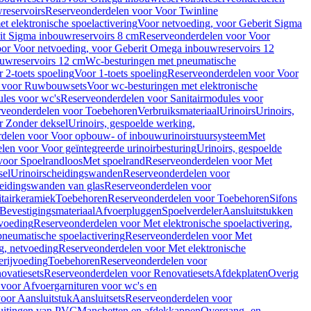
reservoirs
Reserveonderdelen voor Voor Twinline
 elektronische spoelactivering
Voor netvoeding, voor Geberit Sigma
it Sigma inbouwreservoirs 8 cm
Reserveonderdelen voor Voor
or Voor netvoeding, voor Geberit Omega inbouwreservoirs 12
ouwreservoirs 12 cm
Wc-besturingen met pneumatische
 2-toets spoeling
Voor 1-toets spoeling
Reserveonderdelen voor Voor
n voor Ruwbouwsets
Voor wc-besturingen met elektronische
ules voor wc's
Reserveonderdelen voor Sanitairmodules voor
rveonderdelen voor Toebehoren
Verbruiksmateriaal
Urinoirs
Urinoirs,
r Zonder deksel
Urinoirs, gespoelde werking,
delen voor Voor opbouw- of inbouwurinoirstuursysteem
Met
en voor Voor geïntegreerde urinoirbesturing
Urinoirs, gespoelde
voor Spoelrandloos
Met spoelrand
Reserveonderdelen voor Met
sel
Urinoirscheidingswanden
Reserveonderdelen voor
heidingswanden van glas
Reserveonderdelen voor
tairkeramiek
Toebehoren
Reserveonderdelen voor Toebehoren
Sifons
Bevestigingsmateriaal
Afvoerpluggen
Spoelverdeler
Aansluitstukken
tvoeding
Reserveonderdelen voor Met elektronische spoelactivering,
neumatische spoelactivering
Reserveonderdelen voor Met
ng, netvoeding
Reserveonderdelen voor Met elektronische
erijvoeding
Toebehoren
Reserveonderdelen voor
ovatiesets
Reserveonderdelen voor Renovatiesets
Afdekplaten
Overig
voor Afvoergarnituren voor wc's en
oor Aansluitstuk
Aansluitsets
Reserveonderdelen voor
uitingen van PVC
Manchetten en afdekkappen
Overgang- en