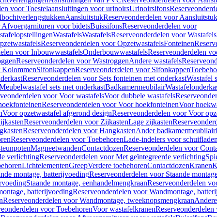
en voor Toestelaansluitingen voor urinoirs
Urinoirsifons
Reserveonderde
lbochtverlengstukken
Aansluitstuk
Reserveonderdelen voor Aansluitstu
Afvoergarnituren voor bidets
Buissifons
Reserveonderdelen voor
tafelopstellingen
Wastafels
Wastafels
Reserveonderdelen voor Wastafels
pzetwastafels
Reserveonderdelen voor Opzetwastafels
Fonteinen
Reserv
elen voor Inbouwwastafels
Onderbouwwastafels
Reserveonderdelen vo
oggen
Reserveonderdelen voor Wastroggen
Andere wastafels
Reserveond
or Kolommen
Sifonkappen
Reserveonderdelen voor Sifonkappen
Toebeho
nderkast
Reserveonderdelen voor Sets fonteinen met onderkast
Wastafel 
Meubelwastafel sets met onderkast
Badkamermeubilair
Wastafelonderka
veonderdelen voor Voor wastafels
Voor dubbele wastafels
Reserveonder
hoekfonteinen
Reserveonderdelen voor Voor hoekfonteinen
Voor hoekwa
n
Voor opzetwastafel afgerond design
Reserveonderdelen voor Voor opze
ijkasten
Reserveonderdelen voor Zijkasten
Lage zijkasten
Reserveonderd
gkasten
Reserveonderdelen voor Hangkasten
Ander badkamermeubilair
ren
Reserveonderdelen voor Toebehoren
Lade-indelers voor schuiflade
steunpoten
Magneetwanden
Contactdozen
Reserveonderdelen voor Cont
e verlichting
Reserveonderdelen voor Met geïntegreerde verlichting
Spi
ehoren
Lichtelementen
Greep
Verdere toebehoren
Contactdozen
Kranen
K
ande montage, batterijvoeding
Reserveonderdelen voor Staande montage,
rvoeding
Staande montage, eenhandelmengkraan
Reserveonderdelen vo
ntage, batterijvoeding
Reserveonderdelen voor Wandmontage, batteri
n
Reserveonderdelen voor Wandmontage, tweeknopsmengkraan
Andere
veonderdelen voor Toebehoren
Voor wastafelkranen
Reserveonderdelen 