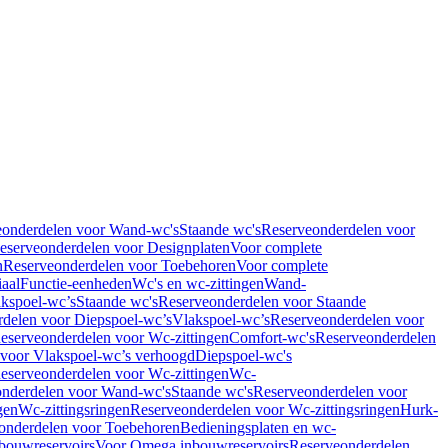
eonderdelen voor Wand-wc's
Staande wc's
Reserveonderdelen voor
eserveonderdelen voor Designplaten
Voor complete
n
Reserveonderdelen voor Toebehoren
Voor complete
iaal
Functie-eenheden
Wc's en wc-zittingen
Wand-
kspoel-wc’s
Staande wc's
Reserveonderdelen voor Staande
delen voor Diepspoel-wc’s
Vlakspoel-wc’s
Reserveonderdelen voor
eserveonderdelen voor Wc-zittingen
Comfort-wc's
Reserveonderdelen
 voor Vlakspoel-wc’s verhoogd
Diepspoel-wc's
eserveonderdelen voor Wc-zittingen
Wc-
nderdelen voor Wand-wc's
Staande wc's
Reserveonderdelen voor
gen
Wc-zittingsringen
Reserveonderdelen voor Wc-zittingsringen
Hurk-
onderdelen voor Toebehoren
Bedieningsplaten en wc-
bouwreservoirs
Voor Omega inbouwreservoirs
Reserveonderdelen