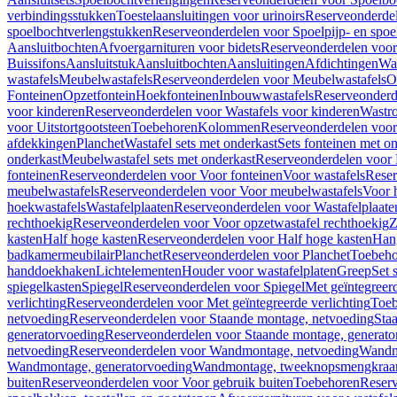
verbindingsstukken
Toestelaansluitingen voor urinoirs
Reserveonderdel
spoelbochtverlengstukken
Reserveonderdelen voor Spoelpijp- en spoe
Aansluitbochten
Afvoergarnituren voor bidets
Reserveonderdelen voor 
Buissifons
Aansluitstuk
Aansluitbochten
Aansluitingen
Afdichtingen
Was
wastafels
Meubelwastafels
Reserveonderdelen voor Meubelwastafels
O
Fonteinen
Opzetfontein
Hoekfonteinen
Inbouwwastafels
Reserveonderd
voor kinderen
Reserveonderdelen voor Wastafels voor kinderen
Wastr
voor Uitstortgootsteen
Toebehoren
Kolommen
Reserveonderdelen vo
afdekkingen
Planchet
Wastafel sets met onderkast
Sets fonteinen met o
onderkast
Meubelwastafel sets met onderkast
Reserveonderdelen voor 
fonteinen
Reserveonderdelen voor Voor fonteinen
Voor wastafels
Reser
meubelwastafels
Reserveonderdelen voor Voor meubelwastafels
Voor 
hoekwastafels
Wastafelplaaten
Reserveonderdelen voor Wastafelplaate
rechthoekig
Reserveonderdelen voor Voor opzetwastafel rechthoekig
Z
kasten
Half hoge kasten
Reserveonderdelen voor Half hoge kasten
Han
badkamermeubilair
Planchet
Reserveonderdelen voor Planchet
Toebeho
handdoekhaken
Lichtelementen
Houder voor wastafelplaten
Greep
Set 
spiegelkasten
Spiegel
Reserveonderdelen voor Spiegel
Met geïntegreerd
verlichting
Reserveonderdelen voor Met geïntegreerde verlichting
Toeb
netvoeding
Reserveonderdelen voor Staande montage, netvoeding
Sta
generatorvoeding
Reserveonderdelen voor Staande montage, generato
netvoeding
Reserveonderdelen voor Wandmontage, netvoeding
Wandmo
Wandmontage, generatorvoeding
Wandmontage, tweeknopsmengkraa
buiten
Reserveonderdelen voor Voor gebruik buiten
Toebehoren
Reser