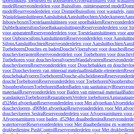
spoelbakken, toestellen en gootstenen
Afvoergarnituren voor wastafel
model
Reserveonderdelen voor Buissifons, ruimtesparend model
Dompe
model
Reserveonderdelen voor Dompelbuissifons voor wastafels, rui
Wastafelaansluitingen
Aansluitstuk
Aansluitbochten
Abdeckungen
Aans
Inbouwboxen
Toestelaansluitingen voor spoelbakken
Reserveonderdele
Dubbelkamersifons
Spoelbakaansluitingen
Reserveonderdelen voor Sp
voor apparaten
Reserveonderdelen voor Toestelaansluitingen voor app
voor Opbouwsifons
Aansluitingen
Reserveonderdelen voor Aansluitin
Sifons
Aansluitbochten
Reserveonderdelen voor Aansluitbochten
Aansl
Toebehoren
Douches en baden
Douche
Vloerafvoer voor douches
Rese
douchevloergoten
Reserveonderdelen voor Toebehoren voor douchev
Toebehoren voor douchevloerafvoeren
Wandafvoeren
Reserveonderde
douchevloeren
Reserveonderdelen voor Douchebakken en douchevlo
voor Douchevloeren van mineraal materiaal
Installatie-elementen
Reser
douchebakafvoeren
Toebehoren
Douche-afscheidingen
Reserveonderde
douche
Toebehoren
Reserveonderdelen voor Toebehoren
Nisopbergbo
Nisopbergboxen
Toebehoren
Baden
Baden van sanitairacryl
Reserveond
materiaal
Reserveonderdelen voor Baden van mineraal materiaal
Baden
wandankers
Toebehoren
Reparatiesets
Verdere toebehoren
Apparaataans
d52
Met afvoerkap
Reserveonderdelen voor Met afvoerkap
Afvoerdeks
douchevloeren, d90
Met afvoerkap
Reserveonderdelen voor Met afvoe
douchevloeren Sestra
Reserveonderdelen voor Afvoergarnituren voor 
Afvoergarnituren voor baden, d52
Met draaibediening
Reserveonderde
watertoevoer
Reserveonderdelen voor Met draaibediening en watertoe
drukbediening PushControl
Reserveonderdelen voor Met drukbedieni