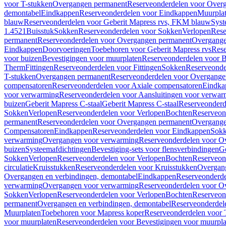
voor T-stukken
Overgangen permanent
Reserveonderdelen voor Over
demontabel
Eindkappen
Reserveonderdelen voor Eindkappen
Muurpla
blauw
Reserveonderdelen voor Geberit Mapress rvs, FKM blauw
Syst
1.4521
Buisstuk
Sokken
Reserveonderdelen voor Sokken
Verlopen
Rese
permanent
Reserveonderdelen voor Overgangen permanent
Overgange
Eindkappen
Doorvoeringen
Toebehoren voor Geberit Mapress rvs
Rese
voor buizen
Bevestigingen voor muurplaten
Reserveonderdelen voor B
Therm
Fittingen
Reserveonderdelen voor Fittingen
Sokken
Reserveonde
T-stukken
Overgangen permanent
Reserveonderdelen voor Overgange
compensatoren
Reserveonderdelen voor Axiale compensatoren
Eindka
voor verwarming
Reserveonderdelen voor Aansluitingen voor verwar
buizen
Geberit Mapress C-staal
Geberit Mapress C-staal
Reserveonderd
Sokken
Verlopen
Reserveonderdelen voor Verlopen
Bochten
Reserveon
permanent
Reserveonderdelen voor Overgangen permanent
Overgange
Compensatoren
Eindkappen
Reserveonderdelen voor Eindkappen
Sokk
verwarming
Overgangen voor verwarming
Reserveonderdelen voor O
buizen
Systeemafdichtingen
Bevestiging-sets voor flensverbindingen
Ge
Sokken
Verlopen
Reserveonderdelen voor Verlopen
Bochten
Reserveon
circulatie
Kruisstukken
Reserveonderdelen voor Kruisstukken
Overgan
Overgangen en verbindingen, demontabel
Eindkappen
Reserveonderd
verwarming
Overgangen voor verwarming
Reserveonderdelen voor O
Sokken
Verlopen
Reserveonderdelen voor Verlopen
Bochten
Reserveon
permanent
Overgangen en verbindingen, demontabel
Reserveonderdel
Muurplaten
Toebehoren voor Mapress koper
Reserveonderdelen voor 
voor muurplaten
Reserveonderdelen voor Bevestigingen voor muurpla