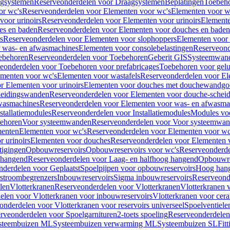
gsystemen
Reserveonderdelen voor Draagsystemen
Beplatingen
Toebeh
or wc's
Reserveonderdelen voor Elementen voor wc's
Elementen voor wa
voor urinoirs
Reserveonderdelen voor Elementen voor urinoirs
Element
es en baden
Reserveonderdelen voor Elementen voor douches en baden
s
Reserveonderdelen voor Elementen voor slophoppers
Elementen voor
 was- en afwasmachines
Elementen voor consolebelastingen
Reserveond
ebehoren
Reserveonderdelen voor Toebehoren
Geberit GIS
Systeemwan
eonderdelen voor Toebehoren voor prefabricages
Toebehoren voor gelui
ementen voor wc's
Elementen voor wastafels
Reserveonderdelen voor El
r Elementen voor urinoirs
Elementen voor douches met douchewandgo
heidingswanden
Reserveonderdelen voor Elementen voor douche-schei
wasmachines
Reserveonderdelen voor Elementen voor was- en afwasma
stallatiemodules
Reserveonderdelen voor Installatiemodules
Modules vo
behoren
Voor systeemwanden
Reserveonderdelen voor Voor systeemwa
menten
Elementen voor wc's
Reserveonderdelen voor Elementen voor wc
 urinoirs
Elementen voor douches
Reserveonderdelen voor Elementen 
tigingen
Opbouwreservoirs
Opbouwreservoirs voor wc's
Reserveonderde
 hangend
Reserveonderdelen voor Laag- en halfhoog hangend
Opbouwres
nderdelen voor Geplaatst
Spoelpijpen voor opbouwreservoirs
Hoog han
rstroombegrenzers
Inbouwreservoirs
Sigma inbouwreservoirs
Reserveond
len
Vlotterkranen
Reserveonderdelen voor Vlotterkranen
Vlotterkranen 
elen voor Vlotterkranen voor inbouwreservoirs
Vlotterkranen voor cera
onderdelen voor Vlotterkranen voor reservoirs universeel
Spoelventiele
rveonderdelen voor Spoelgarnituren
2-toets spoeling
Reserveonderdelen 
steembuizen ML
Systeembuizen verwarming ML
Systeembuizen SL
Fit