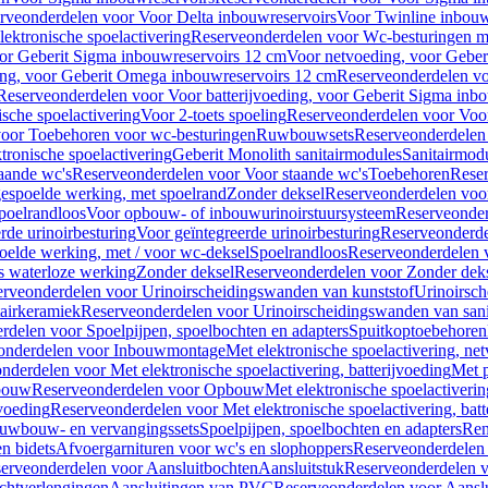
rveonderdelen voor Voor Delta inbouwreservoirs
Voor Twinline inbouw
ektronische spoelactivering
Reserveonderdelen voor Wc-besturingen met
or Geberit Sigma inbouwreservoirs 12 cm
Voor netvoeding, voor Geber
ng, voor Geberit Omega inbouwreservoirs 12 cm
Reserveonderdelen vo
Reserveonderdelen voor Voor batterijvoeding, voor Geberit Sigma inb
sche spoelactivering
Voor 2-toets spoeling
Reserveonderdelen voor Voor
oor Toebehoren voor wc-besturingen
Ruwbouwsets
Reserveonderdele
ronische spoelactivering
Geberit Monolith sanitairmodules
Sanitairmod
aande wc's
Reserveonderdelen voor Voor staande wc's
Toebehoren
Rese
gespoelde werking, met spoelrand
Zonder deksel
Reserveonderdelen voo
poelrandloos
Voor opbouw- of inbouwurinoirstuursysteem
Reserveonder
de urinoirbesturing
Voor geïntegreerde urinoirbesturing
Reserveonderdel
oelde werking, met / voor wc-deksel
Spoelrandloos
Reserveonderdelen 
s waterloze werking
Zonder deksel
Reserveonderdelen voor Zonder dek
rveonderdelen voor Urinoirscheidingswanden van kunststof
Urinoirsc
airkeramiek
Reserveonderdelen voor Urinoirscheidingswanden van sani
rdelen voor Spoelpijpen, spoelbochten en adapters
Spuitkoptoebehoren
onderdelen voor Inbouwmontage
Met elektronische spoelactivering, ne
nderdelen voor Met elektronische spoelactivering, batterijvoeding
Met p
bouw
Reserveonderdelen voor Opbouw
Met elektronische spoelactiveri
jvoeding
Reserveonderdelen voor Met elektronische spoelactivering, batt
uwbouw- en vervangingssets
Spoelpijpen, spoelbochten en adapters
Ren
en bidets
Afvoergarnituren voor wc's en slophoppers
Reserveonderdelen 
erveonderdelen voor Aansluitbochten
Aansluitstuk
Reserveonderdelen v
chtverlengingen
Aansluitingen van PVC
Reserveonderdelen voor Aansl