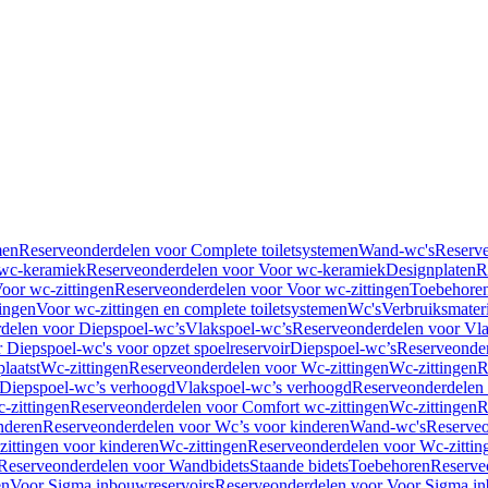
men
Reserveonderdelen voor Complete toiletsystemen
Wand-wc's
Reserv
wc-keramiek
Reserveonderdelen voor Voor wc-keramiek
Designplaten
R
oor wc-zittingen
Reserveonderdelen voor Voor wc-zittingen
Toebehore
ingen
Voor wc-zittingen en complete toiletsystemen
Wc's
Verbruiksmater
delen voor Diepspoel-wc’s
Vlakspoel-wc’s
Reserveonderdelen voor Vla
 Diepspoel-wc's voor opzet spoelreservoir
Diepspoel-wc’s
Reserveonder
laatst
Wc-zittingen
Reserveonderdelen voor Wc-zittingen
Wc-zittingen
R
 Diepspoel-wc’s verhoogd
Vlakspoel-wc’s verhoogd
Reserveonderdelen
-zittingen
Reserveonderdelen voor Comfort wc-zittingen
Wc-zittingen
R
nderen
Reserveonderdelen voor Wc’s voor kinderen
Wand-wc's
Reserveo
ittingen voor kinderen
Wc-zittingen
Reserveonderdelen voor Wc-zittin
Reserveonderdelen voor Wandbidets
Staande bidets
Toebehoren
Reserve
en
Voor Sigma inbouwreservoirs
Reserveonderdelen voor Voor Sigma in