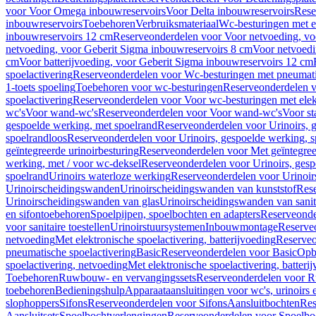
voor Voor Omega inbouwreservoirs
Voor Delta inbouwreservoirs
Rese
inbouwreservoirs
Toebehoren
Verbruiksmateriaal
Wc-besturingen met el
inbouwreservoirs 12 cm
Reserveonderdelen voor Voor netvoeding, vo
netvoeding, voor Geberit Sigma inbouwreservoirs 8 cm
Voor netvoedi
cm
Voor batterijvoeding, voor Geberit Sigma inbouwreservoirs 12 cm
spoelactivering
Reserveonderdelen voor Wc-besturingen met pneumati
1-toets spoeling
Toebehoren voor wc-besturingen
Reserveonderdelen v
spoelactivering
Reserveonderdelen voor Voor wc-besturingen met elekt
wc's
Voor wand-wc's
Reserveonderdelen voor Voor wand-wc's
Voor st
gespoelde werking, met spoelrand
Reserveonderdelen voor Urinoirs, 
spoelrandloos
Reserveonderdelen voor Urinoirs, gespoelde werking, s
geïntegreerde urinoirbesturing
Reserveonderdelen voor Met geïntegreer
werking, met / voor wc-deksel
Reserveonderdelen voor Urinoirs, gesp
spoelrand
Urinoirs waterloze werking
Reserveonderdelen voor Urinoir
Urinoirscheidingswanden
Urinoirscheidingswanden van kunststof
Rese
Urinoirscheidingswanden van glas
Urinoirscheidingswanden van sanit
en sifontoebehoren
Spoelpijpen, spoelbochten en adapters
Reserveonde
voor sanitaire toestellen
Urinoirstuursystemen
Inbouwmontage
Reserve
netvoeding
Met elektronische spoelactivering, batterijvoeding
Reserveo
pneumatische spoelactivering
Basic
Reserveonderdelen voor Basic
Op
spoelactivering, netvoeding
Met elektronische spoelactivering, batteri
Toebehoren
Ruwbouw- en vervangingssets
Reserveonderdelen voor R
toebehoren
Bedieningshulp
Apparaataansluitingen voor wc's, urinoirs 
slophoppers
Sifons
Reserveonderdelen voor Sifons
Aansluitbochten
Res
Aansluitsets
Spoelbochtverlengingen
Reserveonderdelen voor Spoelbo