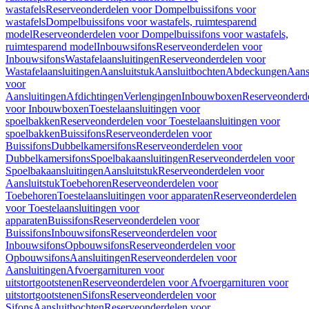
wastafels
Reserveonderdelen voor Dompelbuissifons voor
wastafels
Dompelbuissifons voor wastafels, ruimtesparend
model
Reserveonderdelen voor Dompelbuissifons voor wastafels,
ruimtesparend model
Inbouwsifons
Reserveonderdelen voor
Inbouwsifons
Wastafelaansluitingen
Reserveonderdelen voor
Wastafelaansluitingen
Aansluitstuk
Aansluitbochten
Abdeckungen
Aans
voor
Aansluitingen
Afdichtingen
Verlengingen
Inbouwboxen
Reserveonderd
voor Inbouwboxen
Toestelaansluitingen voor
spoelbakken
Reserveonderdelen voor Toestelaansluitingen voor
spoelbakken
Buissifons
Reserveonderdelen voor
Buissifons
Dubbelkamersifons
Reserveonderdelen voor
Dubbelkamersifons
Spoelbakaansluitingen
Reserveonderdelen voor
Spoelbakaansluitingen
Aansluitstuk
Reserveonderdelen voor
Aansluitstuk
Toebehoren
Reserveonderdelen voor
Toebehoren
Toestelaansluitingen voor apparaten
Reserveonderdelen
voor Toestelaansluitingen voor
apparaten
Buissifons
Reserveonderdelen voor
Buissifons
Inbouwsifons
Reserveonderdelen voor
Inbouwsifons
Opbouwsifons
Reserveonderdelen voor
Opbouwsifons
Aansluitingen
Reserveonderdelen voor
Aansluitingen
Afvoergarnituren voor
uitstortgootstenen
Reserveonderdelen voor Afvoergarnituren voor
uitstortgootstenen
Sifons
Reserveonderdelen voor
Sifons
Aansluitbochten
Reserveonderdelen voor