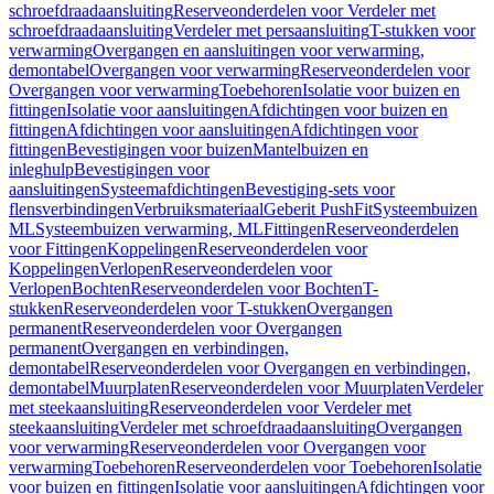
schroefdraadaansluiting
Reserveonderdelen voor Verdeler met
schroefdraadaansluiting
Verdeler met persaansluiting
T-stukken voor
verwarming
Overgangen en aansluitingen voor verwarming,
demontabel
Overgangen voor verwarming
Reserveonderdelen voor
Overgangen voor verwarming
Toebehoren
Isolatie voor buizen en
fittingen
Isolatie voor aansluitingen
Afdichtingen voor buizen en
fittingen
Afdichtingen voor aansluitingen
Afdichtingen voor
fittingen
Bevestigingen voor buizen
Mantelbuizen en
inleghulp
Bevestigingen voor
aansluitingen
Systeemafdichtingen
Bevestiging-sets voor
flensverbindingen
Verbruiksmateriaal
Geberit PushFit
Systeembuizen
ML
Systeembuizen verwarming, ML
Fittingen
Reserveonderdelen
voor Fittingen
Koppelingen
Reserveonderdelen voor
Koppelingen
Verlopen
Reserveonderdelen voor
Verlopen
Bochten
Reserveonderdelen voor Bochten
T-
stukken
Reserveonderdelen voor T-stukken
Overgangen
permanent
Reserveonderdelen voor Overgangen
permanent
Overgangen en verbindingen,
demontabel
Reserveonderdelen voor Overgangen en verbindingen,
demontabel
Muurplaten
Reserveonderdelen voor Muurplaten
Verdeler
met steekaansluiting
Reserveonderdelen voor Verdeler met
steekaansluiting
Verdeler met schroefdraadaansluiting
Overgangen
voor verwarming
Reserveonderdelen voor Overgangen voor
verwarming
Toebehoren
Reserveonderdelen voor Toebehoren
Isolatie
voor buizen en fittingen
Isolatie voor aansluitingen
Afdichtingen voor