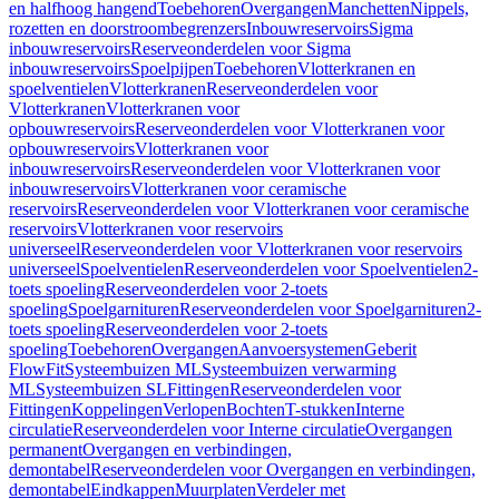
en halfhoog hangend
Toebehoren
Overgangen
Manchetten
Nippels,
rozetten en doorstroombegrenzers
Inbouwreservoirs
Sigma
inbouwreservoirs
Reserveonderdelen voor Sigma
inbouwreservoirs
Spoelpijpen
Toebehoren
Vlotterkranen en
spoelventielen
Vlotterkranen
Reserveonderdelen voor
Vlotterkranen
Vlotterkranen voor
opbouwreservoirs
Reserveonderdelen voor Vlotterkranen voor
opbouwreservoirs
Vlotterkranen voor
inbouwreservoirs
Reserveonderdelen voor Vlotterkranen voor
inbouwreservoirs
Vlotterkranen voor ceramische
reservoirs
Reserveonderdelen voor Vlotterkranen voor ceramische
reservoirs
Vlotterkranen voor reservoirs
universeel
Reserveonderdelen voor Vlotterkranen voor reservoirs
universeel
Spoelventielen
Reserveonderdelen voor Spoelventielen
2-
toets spoeling
Reserveonderdelen voor 2-toets
spoeling
Spoelgarnituren
Reserveonderdelen voor Spoelgarnituren
2-
toets spoeling
Reserveonderdelen voor 2-toets
spoeling
Toebehoren
Overgangen
Aanvoersystemen
Geberit
FlowFit
Systeembuizen ML
Systeembuizen verwarming
ML
Systeembuizen SL
Fittingen
Reserveonderdelen voor
Fittingen
Koppelingen
Verlopen
Bochten
T-stukken
Interne
circulatie
Reserveonderdelen voor Interne circulatie
Overgangen
permanent
Overgangen en verbindingen,
demontabel
Reserveonderdelen voor Overgangen en verbindingen,
demontabel
Eindkappen
Muurplaten
Verdeler met