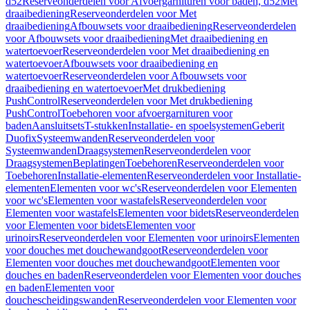
d52
Reserveonderdelen voor Afvoergarnituren voor baden, d52
Met
draaibediening
Reserveonderdelen voor Met
draaibediening
Afbouwsets voor draaibediening
Reserveonderdelen
voor Afbouwsets voor draaibediening
Met draaibediening en
watertoevoer
Reserveonderdelen voor Met draaibediening en
watertoevoer
Afbouwsets voor draaibediening en
watertoevoer
Reserveonderdelen voor Afbouwsets voor
draaibediening en watertoevoer
Met drukbediening
PushControl
Reserveonderdelen voor Met drukbediening
PushControl
Toebehoren voor afvoergarnituren voor
baden
Aansluitsets
T-stukken
Installatie- en spoelsystemen
Geberit
Duofix
Systeemwanden
Reserveonderdelen voor
Systeemwanden
Draagsystemen
Reserveonderdelen voor
Draagsystemen
Beplatingen
Toebehoren
Reserveonderdelen voor
Toebehoren
Installatie-elementen
Reserveonderdelen voor Installatie-
elementen
Elementen voor wc's
Reserveonderdelen voor Elementen
voor wc's
Elementen voor wastafels
Reserveonderdelen voor
Elementen voor wastafels
Elementen voor bidets
Reserveonderdelen
voor Elementen voor bidets
Elementen voor
urinoirs
Reserveonderdelen voor Elementen voor urinoirs
Elementen
voor douches met douchewandgoot
Reserveonderdelen voor
Elementen voor douches met douchewandgoot
Elementen voor
douches en baden
Reserveonderdelen voor Elementen voor douches
en baden
Elementen voor
douchescheidingswanden
Reserveonderdelen voor Elementen voor