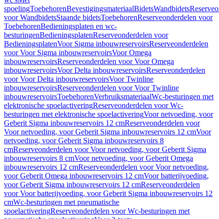
spoeling
Toebehoren
Bevestigingsmateriaal
Bidets
Wandbidets
Reserveo
voor Wandbidets
Staande bidets
Toebehoren
Reserveonderdelen voor
Toebehoren
Bedieningsplaten en wc-
besturingen
Bedieningsplaten
Reserveonderdelen voor
Bedieningsplaten
Voor Sigma inbouwreservoirs
Reserveonderdelen
voor Voor Sigma inbouwreservoirs
Voor Omega
inbouwreservoirs
Reserveonderdelen voor Voor Omega
inbouwreservoirs
Voor Delta inbouwreservoirs
Reserveonderdelen
voor Voor Delta inbouwreservoirs
Voor Twinline
inbouwreservoirs
Reserveonderdelen voor Voor Twinline
inbouwreservoirs
Toebehoren
Verbruiksmateriaal
Wc-besturingen met
elektronische spoelactivering
Reserveonderdelen voor Wc-
besturingen met elektronische spoelactivering
Voor netvoeding, voor
Geberit Sigma inbouwreservoirs 12 cm
Reserveonderdelen voor
Voor netvoeding, voor Geberit Sigma inbouwreservoirs 12 cm
Voor
netvoeding, voor Geberit Sigma inbouwreservoirs 8
cm
Reserveonderdelen voor Voor netvoeding, voor Geberit Sigma
inbouwreservoirs 8 cm
Voor netvoeding, voor Geberit Omega
inbouwreservoirs 12 cm
Reserveonderdelen voor Voor netvoeding,
voor Geberit Omega inbouwreservoirs 12 cm
Voor batterijvoeding,
voor Geberit Sigma inbouwreservoirs 12 cm
Reserveonderdelen
voor Voor batterijvoeding, voor Geberit Sigma inbouwreservoirs 12
cm
Wc-besturingen met pneumatische
spoelactivering
Reserveonderdelen voor Wc-besturingen met