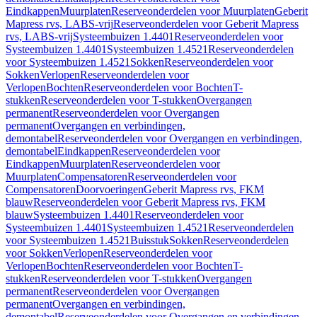
Eindkappen
Muurplaten
Reserveonderdelen voor Muurplaten
Geberit
Mapress rvs, LABS-vrij
Reserveonderdelen voor Geberit Mapress
rvs, LABS-vrij
Systeembuizen 1.4401
Reserveonderdelen voor
Systeembuizen 1.4401
Systeembuizen 1.4521
Reserveonderdelen
voor Systeembuizen 1.4521
Sokken
Reserveonderdelen voor
Sokken
Verlopen
Reserveonderdelen voor
Verlopen
Bochten
Reserveonderdelen voor Bochten
T-
stukken
Reserveonderdelen voor T-stukken
Overgangen
permanent
Reserveonderdelen voor Overgangen
permanent
Overgangen en verbindingen,
demontabel
Reserveonderdelen voor Overgangen en verbindingen,
demontabel
Eindkappen
Reserveonderdelen voor
Eindkappen
Muurplaten
Reserveonderdelen voor
Muurplaten
Compensatoren
Reserveonderdelen voor
Compensatoren
Doorvoeringen
Geberit Mapress rvs, FKM
blauw
Reserveonderdelen voor Geberit Mapress rvs, FKM
blauw
Systeembuizen 1.4401
Reserveonderdelen voor
Systeembuizen 1.4401
Systeembuizen 1.4521
Reserveonderdelen
voor Systeembuizen 1.4521
Buisstuk
Sokken
Reserveonderdelen
voor Sokken
Verlopen
Reserveonderdelen voor
Verlopen
Bochten
Reserveonderdelen voor Bochten
T-
stukken
Reserveonderdelen voor T-stukken
Overgangen
permanent
Reserveonderdelen voor Overgangen
permanent
Overgangen en verbindingen,
demontabel
Reserveonderdelen voor Overgangen en verbindingen,