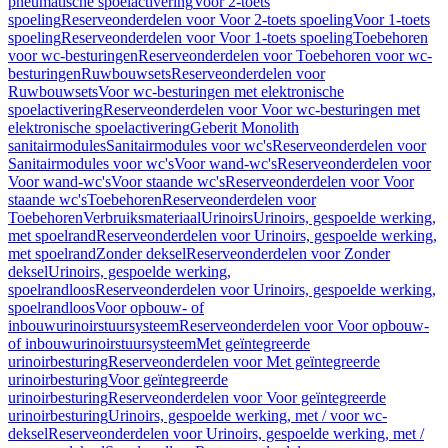
pneumatische spoelactivering
Voor 2-toets
spoeling
Reserveonderdelen voor Voor 2-toets spoeling
Voor 1-toets
spoeling
Reserveonderdelen voor Voor 1-toets spoeling
Toebehoren
voor wc-besturingen
Reserveonderdelen voor Toebehoren voor wc-
besturingen
Ruwbouwsets
Reserveonderdelen voor
Ruwbouwsets
Voor wc-besturingen met elektronische
spoelactivering
Reserveonderdelen voor Voor wc-besturingen met
elektronische spoelactivering
Geberit Monolith
sanitairmodules
Sanitairmodules voor wc's
Reserveonderdelen voor
Sanitairmodules voor wc's
Voor wand-wc's
Reserveonderdelen voor
Voor wand-wc's
Voor staande wc's
Reserveonderdelen voor Voor
staande wc's
Toebehoren
Reserveonderdelen voor
Toebehoren
Verbruiksmateriaal
Urinoirs
Urinoirs, gespoelde werking,
met spoelrand
Reserveonderdelen voor Urinoirs, gespoelde werking,
met spoelrand
Zonder deksel
Reserveonderdelen voor Zonder
deksel
Urinoirs, gespoelde werking,
spoelrandloos
Reserveonderdelen voor Urinoirs, gespoelde werking,
spoelrandloos
Voor opbouw- of
inbouwurinoirstuursysteem
Reserveonderdelen voor Voor opbouw-
of inbouwurinoirstuursysteem
Met geïntegreerde
urinoirbesturing
Reserveonderdelen voor Met geïntegreerde
urinoirbesturing
Voor geïntegreerde
urinoirbesturing
Reserveonderdelen voor Voor geïntegreerde
urinoirbesturing
Urinoirs, gespoelde werking, met / voor wc-
deksel
Reserveonderdelen voor Urinoirs, gespoelde werking, met /