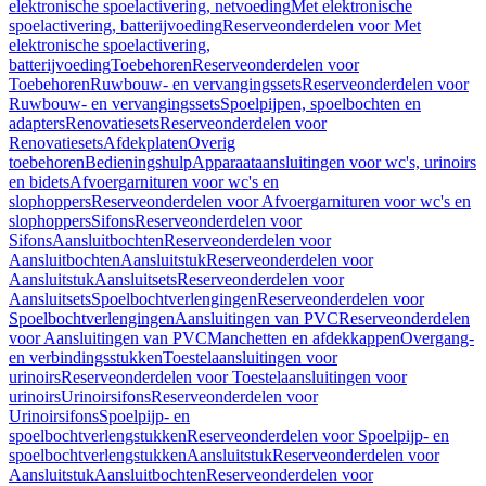
elektronische spoelactivering, netvoeding
Met elektronische
spoelactivering, batterijvoeding
Reserveonderdelen voor Met
elektronische spoelactivering,
batterijvoeding
Toebehoren
Reserveonderdelen voor
Toebehoren
Ruwbouw- en vervangingssets
Reserveonderdelen voor
Ruwbouw- en vervangingssets
Spoelpijpen, spoelbochten en
adapters
Renovatiesets
Reserveonderdelen voor
Renovatiesets
Afdekplaten
Overig
toebehoren
Bedieningshulp
Apparaataansluitingen voor wc's, urinoirs
en bidets
Afvoergarnituren voor wc's en
slophoppers
Reserveonderdelen voor Afvoergarnituren voor wc's en
slophoppers
Sifons
Reserveonderdelen voor
Sifons
Aansluitbochten
Reserveonderdelen voor
Aansluitbochten
Aansluitstuk
Reserveonderdelen voor
Aansluitstuk
Aansluitsets
Reserveonderdelen voor
Aansluitsets
Spoelbochtverlengingen
Reserveonderdelen voor
Spoelbochtverlengingen
Aansluitingen van PVC
Reserveonderdelen
voor Aansluitingen van PVC
Manchetten en afdekkappen
Overgang-
en verbindingsstukken
Toestelaansluitingen voor
urinoirs
Reserveonderdelen voor Toestelaansluitingen voor
urinoirs
Urinoirsifons
Reserveonderdelen voor
Urinoirsifons
Spoelpijp- en
spoelbochtverlengstukken
Reserveonderdelen voor Spoelpijp- en
spoelbochtverlengstukken
Aansluitstuk
Reserveonderdelen voor
Aansluitstuk
Aansluitbochten
Reserveonderdelen voor