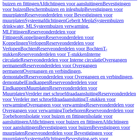
buizen en fittingen
Afdichtingen voor aansluitingen
Bevestigingen
voor buizen
Beschermbuizen en inleghulp
Bevestigingen voor
muurplaten
Reserveonderdelen voor Bevestigingen voor
muurplaten
Systeemafdichtingen
Geberit Mepla
Systeembuizen
drinkwater, ML
Systeembuizen verwarming,
ML
Fittingen
Reserveonderdelen voor
Fittingen
Koppelingen
Reserveonderdelen voor
Koppelingen
Verlopen
Reserveonderdelen voor
Verlopen
Bochten
Reserveonderdelen voor Bochten
T-
stukken
Reserveonderdelen voor T-stukken
Interne
circulatie
Reserveonderdelen voor Interne circulatie
Overgangen
permanent
Reserveonderdelen voor Overgangen
permanent
Overgangen en verbindingen,
demontabel
Reserveonderdelen voor Overgangen en verbindingen,
demontabel
Eindkappen
Reserveonderdelen voor
Eindkappen
Muurplaten
Reserveonderdelen voor
Muurplaten
Verdeler met schroefdraadaansluiting
Reserveonderdelen
voor Verdeler met schroefdraadaansluiting
T-stukken voor
verwarming
Overgangen voor verwarming
Reserveonderdelen voor
Overgangen voor verwarming
Toebehoren
Reserveonderdelen voor
Toebehoren
Isolatie voor buizen en fittingen
Isolatie voor
aansluitingen
Afdichtingen voor buizen en fittingen
Afdichtingen
voor aansluitingen
Bevestigingen voor buizen
Bevestigingen voor
muurplaten
Reserveonderdelen voor Bevestigingen voor
muurplaten
Systeemafdichtingen
Bevestiging-sets voor