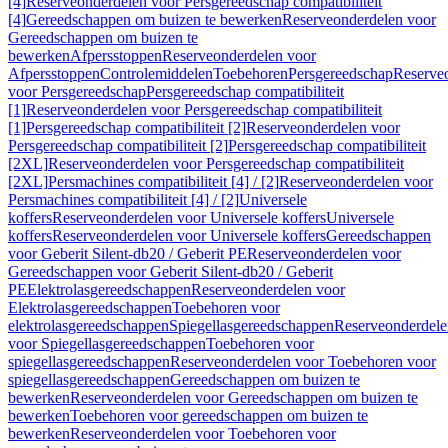
[4]
Reserveonderdelen voor Persgereedschap compatibiliteit
[4]
Gereedschappen om buizen te bewerken
Reserveonderdelen voor
Gereedschappen om buizen te
bewerken
Afpersstoppen
Reserveonderdelen voor
Afpersstoppen
Controlemiddelen
Toebehoren
Persgereedschap
Reserve
voor Persgereedschap
Persgereedschap compatibiliteit
[1]
Reserveonderdelen voor Persgereedschap compatibiliteit
[1]
Persgereedschap compatibiliteit [2]
Reserveonderdelen voor
Persgereedschap compatibiliteit [2]
Persgereedschap compatibiliteit
[2XL]
Reserveonderdelen voor Persgereedschap compatibiliteit
[2XL]
Persmachines compatibiliteit [4] / [2]
Reserveonderdelen voor
Persmachines compatibiliteit [4] / [2]
Universele
koffers
Reserveonderdelen voor Universele koffers
Universele
koffers
Reserveonderdelen voor Universele koffers
Gereedschappen
voor Geberit Silent-db20 / Geberit PE
Reserveonderdelen voor
Gereedschappen voor Geberit Silent-db20 / Geberit
PE
Elektrolasgereedschappen
Reserveonderdelen voor
Elektrolasgereedschappen
Toebehoren voor
elektrolasgereedschappen
Spiegellasgereedschappen
Reserveonderdele
voor Spiegellasgereedschappen
Toebehoren voor
spiegellasgereedschappen
Reserveonderdelen voor Toebehoren voor
spiegellasgereedschappen
Gereedschappen om buizen te
bewerken
Reserveonderdelen voor Gereedschappen om buizen te
bewerken
Toebehoren voor gereedschappen om buizen te
bewerken
Reserveonderdelen voor Toebehoren voor