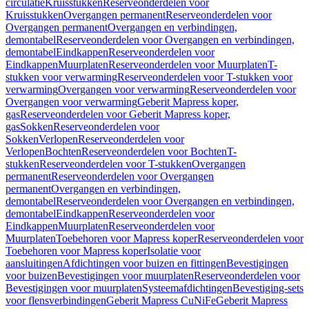
circulatie
Kruisstukken
Reserveonderdelen voor
Kruisstukken
Overgangen permanent
Reserveonderdelen voor
Overgangen permanent
Overgangen en verbindingen,
demontabel
Reserveonderdelen voor Overgangen en verbindingen,
demontabel
Eindkappen
Reserveonderdelen voor
Eindkappen
Muurplaten
Reserveonderdelen voor Muurplaten
T-
stukken voor verwarming
Reserveonderdelen voor T-stukken voor
verwarming
Overgangen voor verwarming
Reserveonderdelen voor
Overgangen voor verwarming
Geberit Mapress koper,
gas
Reserveonderdelen voor Geberit Mapress koper,
gas
Sokken
Reserveonderdelen voor
Sokken
Verlopen
Reserveonderdelen voor
Verlopen
Bochten
Reserveonderdelen voor Bochten
T-
stukken
Reserveonderdelen voor T-stukken
Overgangen
permanent
Reserveonderdelen voor Overgangen
permanent
Overgangen en verbindingen,
demontabel
Reserveonderdelen voor Overgangen en verbindingen,
demontabel
Eindkappen
Reserveonderdelen voor
Eindkappen
Muurplaten
Reserveonderdelen voor
Muurplaten
Toebehoren voor Mapress koper
Reserveonderdelen voor
Toebehoren voor Mapress koper
Isolatie voor
aansluitingen
Afdichtingen voor buizen en fittingen
Bevestigingen
voor buizen
Bevestigingen voor muurplaten
Reserveonderdelen voor
Bevestigingen voor muurplaten
Systeemafdichtingen
Bevestiging-sets
voor flensverbindingen
Geberit Mapress CuNiFe
Geberit Mapress