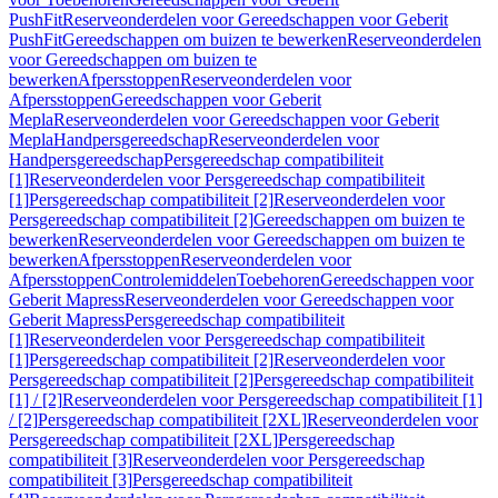
PushFit
Reserveonderdelen voor Gereedschappen voor Geberit
PushFit
Gereedschappen om buizen te bewerken
Reserveonderdelen
voor Gereedschappen om buizen te
bewerken
Afpersstoppen
Reserveonderdelen voor
Afpersstoppen
Gereedschappen voor Geberit
Mepla
Reserveonderdelen voor Gereedschappen voor Geberit
Mepla
Handpersgereedschap
Reserveonderdelen voor
Handpersgereedschap
Persgereedschap compatibiliteit
[1]
Reserveonderdelen voor Persgereedschap compatibiliteit
[1]
Persgereedschap compatibiliteit [2]
Reserveonderdelen voor
Persgereedschap compatibiliteit [2]
Gereedschappen om buizen te
bewerken
Reserveonderdelen voor Gereedschappen om buizen te
bewerken
Afpersstoppen
Reserveonderdelen voor
Afpersstoppen
Controlemiddelen
Toebehoren
Gereedschappen voor
Geberit Mapress
Reserveonderdelen voor Gereedschappen voor
Geberit Mapress
Persgereedschap compatibiliteit
[1]
Reserveonderdelen voor Persgereedschap compatibiliteit
[1]
Persgereedschap compatibiliteit [2]
Reserveonderdelen voor
Persgereedschap compatibiliteit [2]
Persgereedschap compatibiliteit
[1] / [2]
Reserveonderdelen voor Persgereedschap compatibiliteit [1]
/ [2]
Persgereedschap compatibiliteit [2XL]
Reserveonderdelen voor
Persgereedschap compatibiliteit [2XL]
Persgereedschap
compatibiliteit [3]
Reserveonderdelen voor Persgereedschap
compatibiliteit [3]
Persgereedschap compatibiliteit