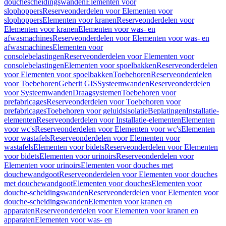
douchescheidingswanden
Elementen voor
slophoppers
Reserveonderdelen voor Elementen voor
slophoppers
Elementen voor kranen
Reserveonderdelen voor
Elementen voor kranen
Elementen voor was- en
afwasmachines
Reserveonderdelen voor Elementen voor was- en
afwasmachines
Elementen voor
consolebelastingen
Reserveonderdelen voor Elementen voor
consolebelastingen
Elementen voor spoelbakken
Reserveonderdelen
voor Elementen voor spoelbakken
Toebehoren
Reserveonderdelen
voor Toebehoren
Geberit GIS
Systeemwanden
Reserveonderdelen
voor Systeemwanden
Draagsystemen
Toebehoren voor
prefabricages
Reserveonderdelen voor Toebehoren voor
prefabricages
Toebehoren voor geluidsisolatie
Beplatingen
Installatie-
elementen
Reserveonderdelen voor Installatie-elementen
Elementen
voor wc's
Reserveonderdelen voor Elementen voor wc's
Elementen
voor wastafels
Reserveonderdelen voor Elementen voor
wastafels
Elementen voor bidets
Reserveonderdelen voor Elementen
voor bidets
Elementen voor urinoirs
Reserveonderdelen voor
Elementen voor urinoirs
Elementen voor douches met
douchewandgoot
Reserveonderdelen voor Elementen voor douches
met douchewandgoot
Elementen voor douches
Elementen voor
douche-scheidingswanden
Reserveonderdelen voor Elementen voor
douche-scheidingswanden
Elementen voor kranen en
apparaten
Reserveonderdelen voor Elementen voor kranen en
apparaten
Elementen voor was- en