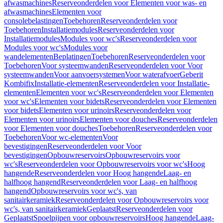
afwasmachines
Reserveonderdelen voor Elementen voor was- en
afwasmachines
Elementen voor
consolebelastingen
Toebehoren
Reserveonderdelen voor
Toebehoren
Installatiemodules
Reserveonderdelen voor
Installatiemodules
Modules voor wc's
Reserveonderdelen voor
Modules voor wc's
Modules voor
wandelementen
Beplatingen
Toebehoren
Reserveonderdelen voor
Toebehoren
Voor systeemwanden
Reserveonderdelen voor Voor
systeemwanden
Voor aanvoersystemen
Voor waterafvoer
Geberit
Kombifix
Installatie-elementen
Reserveonderdelen voor Installatie-
elementen
Elementen voor wc's
Reserveonderdelen voor Elementen
voor wc's
Elementen voor bidets
Reserveonderdelen voor Elementen
voor bidets
Elementen voor urinoirs
Reserveonderdelen voor
Elementen voor urinoirs
Elementen voor douches
Reserveonderdelen
voor Elementen voor douches
Toebehoren
Reserveonderdelen voor
Toebehoren
Voor wc-elementen
Voor
bevestigingen
Reserveonderdelen voor Voor
bevestigingen
Opbouwreservoirs
Opbouwreservoirs voor
wc's
Reserveonderdelen voor Opbouwreservoirs voor wc's
Hoog
hangende
Reserveonderdelen voor Hoog hangende
Laag- en
halfhoog hangend
Reserveonderdelen voor Laag- en halfhoog
hangend
Opbouwreservoirs voor wc's, van
sanitairkeramiek
Reserveonderdelen voor Opbouwreservoirs voor
wc's, van sanitairkeramiek
Geplaatst
Reserveonderdelen voor
Geplaatst
Spoelpijpen voor opbouwreservoirs
Hoog hangende
Laag-