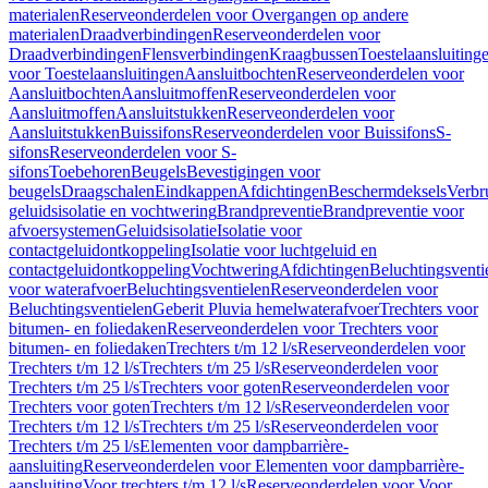
materialen
Reserveonderdelen voor Overgangen op andere
materialen
Draadverbindingen
Reserveonderdelen voor
Draadverbindingen
Flensverbindingen
Kraagbussen
Toestelaansluiting
voor Toestelaansluitingen
Aansluitbochten
Reserveonderdelen voor
Aansluitbochten
Aansluitmoffen
Reserveonderdelen voor
Aansluitmoffen
Aansluitstukken
Reserveonderdelen voor
Aansluitstukken
Buissifons
Reserveonderdelen voor Buissifons
S-
sifons
Reserveonderdelen voor S-
sifons
Toebehoren
Beugels
Bevestigingen voor
beugels
Draagschalen
Eindkappen
Afdichtingen
Beschermdeksels
Verbr
geluidsisolatie en vochtwering
Brandpreventie
Brandpreventie voor
afvoersystemen
Geluidsisolatie
Isolatie voor
contactgeluidontkoppeling
Isolatie voor luchtgeluid en
contactgeluidontkoppeling
Vochtwering
Afdichtingen
Beluchtingsventi
voor waterafvoer
Beluchtingsventielen
Reserveonderdelen voor
Beluchtingsventielen
Geberit Pluvia hemelwaterafvoer
Trechters voor
bitumen- en foliedaken
Reserveonderdelen voor Trechters voor
bitumen- en foliedaken
Trechters t/m 12 l/s
Reserveonderdelen voor
Trechters t/m 12 l/s
Trechters t/m 25 l/s
Reserveonderdelen voor
Trechters t/m 25 l/s
Trechters voor goten
Reserveonderdelen voor
Trechters voor goten
Trechters t/m 12 l/s
Reserveonderdelen voor
Trechters t/m 12 l/s
Trechters t/m 25 l/s
Reserveonderdelen voor
Trechters t/m 25 l/s
Elementen voor dampbarrière-
aansluiting
Reserveonderdelen voor Elementen voor dampbarrière-
aansluiting
Voor trechters t/m 12 l/s
Reserveonderdelen voor Voor