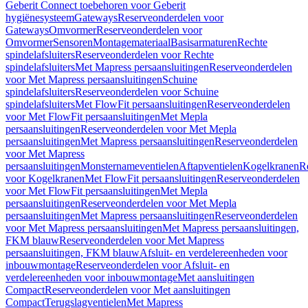
Geberit Connect toebehoren voor Geberit
hygiënesysteem
Gateways
Reserveonderdelen voor
Gateways
Omvormer
Reserveonderdelen voor
Omvormer
Sensoren
Montagemateriaal
Basisarmaturen
Rechte
spindelafsluiters
Reserveonderdelen voor Rechte
spindelafsluiters
Met Mapress persaansluitingen
Reserveonderdelen
voor Met Mapress persaansluitingen
Schuine
spindelafsluiters
Reserveonderdelen voor Schuine
spindelafsluiters
Met FlowFit persaansluitingen
Reserveonderdelen
voor Met FlowFit persaansluitingen
Met Mepla
persaansluitingen
Reserveonderdelen voor Met Mepla
persaansluitingen
Met Mapress persaansluitingen
Reserveonderdelen
voor Met Mapress
persaansluitingen
Monsternameventielen
Aftapventielen
Kogelkranen
R
voor Kogelkranen
Met FlowFit persaansluitingen
Reserveonderdelen
voor Met FlowFit persaansluitingen
Met Mepla
persaansluitingen
Reserveonderdelen voor Met Mepla
persaansluitingen
Met Mapress persaansluitingen
Reserveonderdelen
voor Met Mapress persaansluitingen
Met Mapress persaansluitingen,
FKM blauw
Reserveonderdelen voor Met Mapress
persaansluitingen, FKM blauw
Afsluit- en verdelereenheden voor
inbouwmontage
Reserveonderdelen voor Afsluit- en
verdelereenheden voor inbouwmontage
Met aansluitingen
Compact
Reserveonderdelen voor Met aansluitingen
Compact
Terugslagventielen
Met Mapress