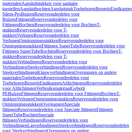
materialen
Aansluitstukken voor sanitaire
toestellen
Aansluitbochten
Aansluitstuk
Toebehoren
Beugels
Eindkappe
Silent-Pro
Buizen
Reserveonderdelen voor
Buizen
Fittingen
Reserveonderdelen voor
Fittingen
Bochten
Reserveonderdelen voor Bochten
T-
stukken
Reserveonderdelen voor T-
stukken
Verlopen
Reserveonderdelen voor
Verlopen
Ontstoppingsstukken
Reserveonderdelen voor
Ontstoppingsstukken
Fittingen SuperTube
Reserveonderdelen voor
Fittingen SuperTube
Bochten
Reserveonderdelen voor Bochten
T-
stukken
Reserveonderdelen voor T-
stukken
Verbindingen
Reserveonderdelen voor
Verbindingen
Steekverbindingen
Reserveonderdelen voor
Steekverbindingen
Klauwverbindingen
Overgangen op andere
materialen
Toebehoren
Reserveonderdelen voor
Toebehoren
Beugels
Eindkappen
Afdichtingen
Reserveonderdelen
voor Afdichtingen
Verbruiksmateriaal
Geberit
PE
Buizen
Fittingen
Reserveonderdelen voor Fittingen
Bochten
T-
stukken
Verlopen
Ontstoppingsstukken
Reserveonderdelen voor
Ontstoppingsstukken
Overgangen
Speciale
fittingen
Reserveonderdelen voor Speciale fittingen
Fittingen
SuperTube
Bochten
Speciale
fittingen
Verbindingen
Reserveonderdelen voor
Verbindingen
Lasverbindingen
Steekverbindingen
Reserveonderdelen
voor Steekverbindingen
Overgangen op andere