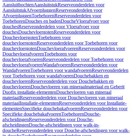
Aansluitbochten
Aansluitstuk
Reserveonderdelen voor
Aansluitstuk
Afvoerpluggen
Reserveonderdelen voor
Afvoerpluggen
Toebehoren
Reserveonderdelen voor
Toebehoren
Douches en baden
Douche
Vloerafvoer voor
douches
Reserveonderdelen voor Vloerafvoer voor
douches
Douchevloergoten
Reserveonderdelen voor
Douchevloergoten
Toebehoren voor
douchevloergoten
Reserveonderdelen voor Toebehoren voor
douchevloergoten
Douchevloerafvoeren
Reserveonderdelen voor
Douchevloerafvoeren
Toebehoren voor
douchevloerafvoeren
Reserveonderdelen voor Toebehoren voor
douchevloerafvoeren
Wandafvoeren
Reserveonderdelen voor
Wandafvoeren
Toebehoren voor wandafvoeren
Reserveonderdelen
voor Toebehoren voor wandafvoeren
Douchebakken en
douchevloeren
Reserveonderdelen voor Douchebakken en
douchevloeren
Douchevloeren van mineraalmateriaal en Geberit
Duofix installatie-elementen
Douchevloeren van mineraal
materiaal
Reserveonderdelen voor Douchevloeren van mineraal
materiaal
Installatie-elementen
Reserveonderdelen voor Installatie-
elementen
Specifieke douchebakafvoeren
Reserveonderdelen voor
Specifieke douchebakafvoeren
Toebehoren
Douche-
afscheidingen
Reserveonderdelen voor Douche-
afscheidingen
Douche-afscheidingen voor walk-in-
douche
Reserveonderdelen voor Douche-afscheidingen voor walk-
in-douche
Toebehoren
Reserveonderdelen voor