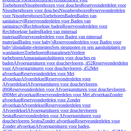
Toebehoren
Nisopbergboxen voor douches
Reserveonderdelen voor
Nisopbergboxen voor douches
Nisopbergboxen
Reserveonderdelen
voor Nisopbergboxen
Toebehoren
Baden
Baden van
sanitairacryl
Reserveonderdelen voor Baden van
sanitairacryl
Rechthoekige baden
Reserveonderdelen voor
Rechthoekige baden
Baden van mineraal
materiaal
Reserveonderdelen voor Baden van mineraal
materiaal
Baden voor baby's
Reserveonderdelen voor Baden voor
baby's
Installatie-elementen
Sets steunpoten en sets aansluitplaten en
wandankers
Toebehoren
Reparatiesets
Verdere
toebehoren
Apparaataansluitingen voor douches en
baden
Afvoergarnituren voor douchevloeren, d52
Reserveonderdelen
voor Afvoergarnituren voor douchevloeren, d52
Met
afvoerkap
Reserveonderdelen voor Met
afvoerkap
Afvoerdeksel
Reserveonderdelen voor
Afvoerdeksel
Afvoergarnituren voor douchevloeren,
d90
Reserveonderdelen voor Afvoergarnituren voor douchevloeren,
d90
Met afvoerkap
Reserveonderdelen voor Met afvoerkap
Zonder
afvoerkap
Reserveonderdelen voor Zonder
afvoerkap
Afvoerdeksel
Reserveonderdelen voor
Afvoerdeksel
Afvoergarnituren voor douchevloeren
Sestra
Reserveonderdelen voor Afvoergarnituren voor
douchevloeren Sestra
Zonder afvoerkap
Reserveonderdelen voor
Zonder afvoerkap
Afvoergarnituren voor baden,