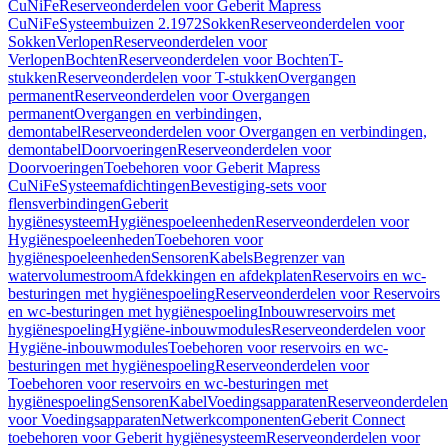
CuNiFe
Reserveonderdelen voor Geberit Mapress
CuNiFe
Systeembuizen 2.1972
Sokken
Reserveonderdelen voor
Sokken
Verlopen
Reserveonderdelen voor
Verlopen
Bochten
Reserveonderdelen voor Bochten
T-
stukken
Reserveonderdelen voor T-stukken
Overgangen
permanent
Reserveonderdelen voor Overgangen
permanent
Overgangen en verbindingen,
demontabel
Reserveonderdelen voor Overgangen en verbindingen,
demontabel
Doorvoeringen
Reserveonderdelen voor
Doorvoeringen
Toebehoren voor Geberit Mapress
CuNiFe
Systeemafdichtingen
Bevestiging-sets voor
flensverbindingen
Geberit
hygiënesysteem
Hygiënespoeleenheden
Reserveonderdelen voor
Hygiënespoeleenheden
Toebehoren voor
hygiënespoeleenheden
Sensoren
Kabels
Begrenzer van
watervolumestroom
Afdekkingen en afdekplaten
Reservoirs en wc-
besturingen met hygiënespoeling
Reserveonderdelen voor Reservoirs
en wc-besturingen met hygiënespoeling
Inbouwreservoirs met
hygiënespoeling
Hygiëne-inbouwmodules
Reserveonderdelen voor
Hygiëne-inbouwmodules
Toebehoren voor reservoirs en wc-
besturingen met hygiënespoeling
Reserveonderdelen voor
Toebehoren voor reservoirs en wc-besturingen met
hygiënespoeling
Sensoren
Kabel
Voedingsapparaten
Reserveonderdelen
voor Voedingsapparaten
Netwerkcomponenten
Geberit Connect
toebehoren voor Geberit hygiënesysteem
Reserveonderdelen voor