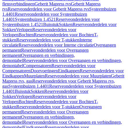
flensverbindingen
Geberit Mapress rvs
Geberit Mapress
rvs
Reserveonderdelen voor Geberit Mapress rvs
Systeembuizen
1.4401
Reserveonderdelen voor Systeembuizen
1.4401
Systeembuizen 1.4521
Reserveonderdelen voor
Systeembuizen 1.4521
Buisstuk
Sokken
Reserveonderdelen voor
Sokken
Verlopen
Reserveonderdelen voor
Verlopen
Bochten
Reserveonderdelen voor Bochten
T-
stukken
Reserveonderdelen voor T-stukken
Interne
circulatie
Reserveonderdelen voor Interne circulatie
Overgangen
permanent
Reserveonderdelen voor Overgangen
permanent
Overgangen en verbindingen,
demontabel
Reserveonderdelen voor Overgangen en verbindingen,
demontabel
Compensatoren
Reserveonderdelen voor
Compensatoren
Doorvoeringen
Eindkappen
Reserveonderdelen voor
Eindkappen
Muurplaten
Reserveonderdelen voor Muurplaten
Geberit
Mapress rvs, gas
Reserveonderdelen voor Geberit Mapress rvs,
gas
Systeembuizen 1.4401
Reserveonderdelen voor Systeembuizen
1.4401
Buisstuk
Sokken
Reserveonderdelen voor
Sokken
Verlopen
Reserveonderdelen voor
Verlopen
Bochten
Reserveonderdelen voor Bochten
T-
stukken
Reserveonderdelen voor T-stukken
Overgangen
permanent
Reserveonderdelen voor Overgangen
permanent
Overgangen en verbindingen,
demontabel
Reserveonderdelen voor Overgangen en verbindingen,
demontabel
Eindkappen
Reserveonderdelen voor