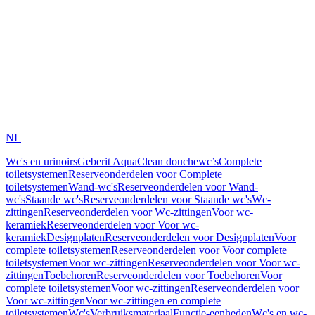
NL
Wc's en urinoirs
Geberit AquaClean douchewc’s
Complete
toiletsystemen
Reserveonderdelen voor Complete
toiletsystemen
Wand-wc's
Reserveonderdelen voor Wand-
wc's
Staande wc's
Reserveonderdelen voor Staande wc's
Wc-
zittingen
Reserveonderdelen voor Wc-zittingen
Voor wc-
keramiek
Reserveonderdelen voor Voor wc-
keramiek
Designplaten
Reserveonderdelen voor Designplaten
Voor
complete toiletsystemen
Reserveonderdelen voor Voor complete
toiletsystemen
Voor wc-zittingen
Reserveonderdelen voor Voor wc-
zittingen
Toebehoren
Reserveonderdelen voor Toebehoren
Voor
complete toiletsystemen
Voor wc-zittingen
Reserveonderdelen voor
Voor wc-zittingen
Voor wc-zittingen en complete
toiletsystemen
Wc's
Verbruiksmateriaal
Functie-eenheden
Wc's en wc-