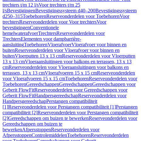
trechters t/m 12 l/s
Voor trechters t/m 25
l/s
Bevestigingen
Bevestigingssysteem d40–200
Bevestigingssysteem
d250–315
Toebehoren
Reserveonderdelen voor Toebehoren
Voor
trechters
Reserveonderdelen voor Voor trechters
Voor
bevestigingen
Conventionele
hemelwaterafvoer
Trechters
Reserveonderdelen voor
Trechters
Elementen voor dampbarrière-
aansluiting
Toebehoren
Vloerafvoer
Vloerafvoer voor binnen en
buiten
Reserveonderdelen voor Vloerafvoer voor binnen en
buiten
Vloerputten 13 x 13 cm
Reserveonderdelen voor Vloerputten
13 x 13 cm
Vloeraansluitingen voor balkons en terrassen, 13 x 13
cm
Reserveonderdelen voor Vloeraansluitingen voor balkons en
terrassen, 13 x 13 cm
Vloerafvoeren 15 x 15 cm
Reserveonderdelen
voor Vloerafvoeren 15 x 15 cm
Toebehoren
Reserveonderdelen voor
Toebehoren
Gereedschappen
Gereedschappen
Gereedschappen voor
Geberit FlowFit
Reserveonderdelen voor Gereedschappen voor
Geberit FlowFit
Handpersgereedschap
Reserveonderdelen voor
Handpersgereedschap
Perstangen compatibiliteit
[1]
Reserveonderdelen voor Perstangen compatibiliteit [1]
Perstangen
compatibiliteit [2]
Reserveonderdelen voor Perstangen compatibiliteit
[2]
Gereedschappen om buizen te bewerken
Reserveonderdelen voor
Gereedschappen om buizen te
bewerken
Afpersstoppen
Reserveonderdelen voor
Afpersstoppen
Controlemiddelen
Toebehoren
Reserveonderdelen
voor Toebehoren
Gereedschappen voor Geberit