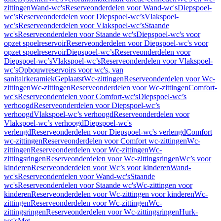
zittingen
Wand-wc's
Reserveonderdelen voor Wand-wc's
Diepspoel-
wc’s
Reserveonderdelen voor Diepspoel-wc’s
Vlakspoel-
wc’s
Reserveonderdelen voor Vlakspoel-wc’s
Staande
wc's
Reserveonderdelen voor Staande wc's
Diepspoel-wc's voor
opzet spoelreservoir
Reserveonderdelen voor Diepspoel-wc's voor
opzet spoelreservoir
Diepspoel-wc’s
Reserveonderdelen voor
Diepspoel-wc’s
Vlakspoel-wc’s
Reserveonderdelen voor Vlakspoel-
wc’s
Opbouwreservoirs voor wc's, van
sanitairkeramiek
Geplaatst
Wc-zittingen
Reserveonderdelen voor Wc-
zittingen
Wc-zittingen
Reserveonderdelen voor Wc-zittingen
Comfort-
wc's
Reserveonderdelen voor Comfort-wc's
Diepspoel-wc’s
verhoogd
Reserveonderdelen voor Diepspoel-wc’s
verhoogd
Vlakspoel-wc’s verhoogd
Reserveonderdelen voor
Vlakspoel-wc’s verhoogd
Diepspoel-wc's
verlengd
Reserveonderdelen voor Diepspoel-wc's verlengd
Comfort
wc-zittingen
Reserveonderdelen voor Comfort wc-zittingen
Wc-
zittingen
Reserveonderdelen voor Wc-zittingen
Wc-
zittingsringen
Reserveonderdelen voor Wc-zittingsringen
Wc’s voor
kinderen
Reserveonderdelen voor Wc’s voor kinderen
Wand-
wc's
Reserveonderdelen voor Wand-wc's
Staande
wc's
Reserveonderdelen voor Staande wc's
Wc-zittingen voor
kinderen
Reserveonderdelen voor Wc-zittingen voor kinderen
Wc-
zittingen
Reserveonderdelen voor Wc-zittingen
Wc-
zittingsringen
Reserveonderdelen voor Wc-zittingsringen
Hurk-
wc's
Met