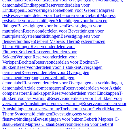
demontabel
Eindkappen
Reserveonderdelen voor
Eindkappen
Doorvoeringen
Toebehoren voor Geberit Mapress
rvs
Reserveonderdelen voor Toebehoren voor Geberit Mapress
rvs
Isolatie voor aansluitingen
Afdichtingen voor buizen en
fittingen
Bevestigingen voor buizen
Bevestigingen voor
muurplaten
Reserveonderdelen voor Bevestigingen voor
muurplaten
Systeemafdichtingen
Bevestiging-sets voor
flensverbindingen
Geberit Mapress Therm
Systeembuizen
Therm
Fittingen
Reserveonderdelen voor
Fittingen
Sokken
Reserveonderdelen voor
Sokken
Verlopen
Reserveonderdelen voor
Verlopen
Bochten
Reserveonderdelen voor Bochten
T-
stukken
Reserveonderdelen voor T-stukken
Overgangen
permanent
Reserveonderdelen voor Overgangen
permanent
Overgangen en verbindingen,
demontabel
Reserveonderdelen voor Overgangen en verbindingen,
demontabel
Axiale compensatoren
Reserveonderdelen voor Axiale
compensatoren
Eindkappen
Reserveonderdelen voor Eindkappen
T-
stukken voor verwarming
Reserveonderdelen voor T-stukken voor
verwarming
Aansluitingen voor verwarming
Reserveonderdelen voor
Aansluitingen voor verwarming
Toebehoren voor Geberit Mapress
Therm
Systeemafdichtingen
Bevestiging-sets voor
flensverbindingen
Bevestigingen voor buizen
Geberit Mapress C-
staal
Geberit Mapress C-staal
Reserveonderdelen voor Geberit