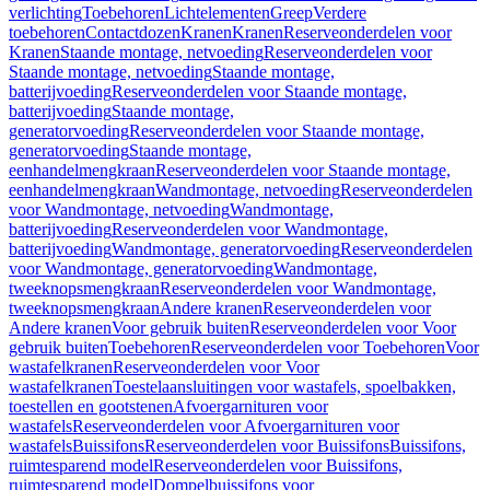
verlichting
Toebehoren
Lichtelementen
Greep
Verdere
toebehoren
Contactdozen
Kranen
Kranen
Reserveonderdelen voor
Kranen
Staande montage, netvoeding
Reserveonderdelen voor
Staande montage, netvoeding
Staande montage,
batterijvoeding
Reserveonderdelen voor Staande montage,
batterijvoeding
Staande montage,
generatorvoeding
Reserveonderdelen voor Staande montage,
generatorvoeding
Staande montage,
eenhandelmengkraan
Reserveonderdelen voor Staande montage,
eenhandelmengkraan
Wandmontage, netvoeding
Reserveonderdelen
voor Wandmontage, netvoeding
Wandmontage,
batterijvoeding
Reserveonderdelen voor Wandmontage,
batterijvoeding
Wandmontage, generatorvoeding
Reserveonderdelen
voor Wandmontage, generatorvoeding
Wandmontage,
tweeknopsmengkraan
Reserveonderdelen voor Wandmontage,
tweeknopsmengkraan
Andere kranen
Reserveonderdelen voor
Andere kranen
Voor gebruik buiten
Reserveonderdelen voor Voor
gebruik buiten
Toebehoren
Reserveonderdelen voor Toebehoren
Voor
wastafelkranen
Reserveonderdelen voor Voor
wastafelkranen
Toestelaansluitingen voor wastafels, spoelbakken,
toestellen en gootstenen
Afvoergarnituren voor
wastafels
Reserveonderdelen voor Afvoergarnituren voor
wastafels
Buissifons
Reserveonderdelen voor Buissifons
Buissifons,
ruimtesparend model
Reserveonderdelen voor Buissifons,
ruimtesparend model
Dompelbuissifons voor