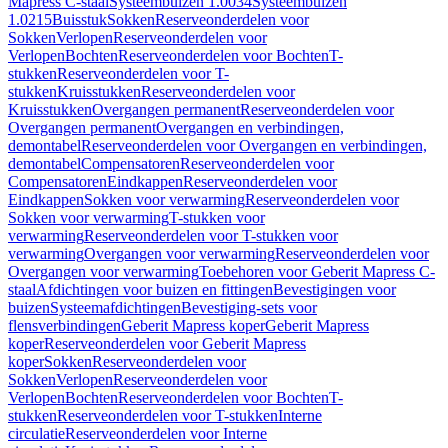
Mapress C-staal
Systeembuizen 1.0034
Systeembuizen
1.0215
Buisstuk
Sokken
Reserveonderdelen voor
Sokken
Verlopen
Reserveonderdelen voor
Verlopen
Bochten
Reserveonderdelen voor Bochten
T-
stukken
Reserveonderdelen voor T-
stukken
Kruisstukken
Reserveonderdelen voor
Kruisstukken
Overgangen permanent
Reserveonderdelen voor
Overgangen permanent
Overgangen en verbindingen,
demontabel
Reserveonderdelen voor Overgangen en verbindingen,
demontabel
Compensatoren
Reserveonderdelen voor
Compensatoren
Eindkappen
Reserveonderdelen voor
Eindkappen
Sokken voor verwarming
Reserveonderdelen voor
Sokken voor verwarming
T-stukken voor
verwarming
Reserveonderdelen voor T-stukken voor
verwarming
Overgangen voor verwarming
Reserveonderdelen voor
Overgangen voor verwarming
Toebehoren voor Geberit Mapress C-
staal
Afdichtingen voor buizen en fittingen
Bevestigingen voor
buizen
Systeemafdichtingen
Bevestiging-sets voor
flensverbindingen
Geberit Mapress koper
Geberit Mapress
koper
Reserveonderdelen voor Geberit Mapress
koper
Sokken
Reserveonderdelen voor
Sokken
Verlopen
Reserveonderdelen voor
Verlopen
Bochten
Reserveonderdelen voor Bochten
T-
stukken
Reserveonderdelen voor T-stukken
Interne
circulatie
Reserveonderdelen voor Interne