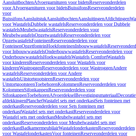
Aansluitbochten
Afvoergarnituren voor bidets
Reserveonderdelen
voor Afvoergarnituren voor bidets
Buissifons
Reserveonderdelen
voor
Buissifons
Aansluitstuk
Aansluitbochten
Aansluitingen
Afdichtingen
Was
voor Wastafels
Dubbele wastafels
Reserveonderdelen voor Dubbele
wastafels
Meubelwastafels
Reserveonderdelen voor
Meubelwastafels
Opzetwastafels
Reserveonderdelen voor
Opzetwastafels
Fonteinen
Reserveonderdelen voor
Fonteinen
Opzetfontein
Hoekfonteinen
Inbouwwastafels
Reserveonderd
voor Inbouwwastafels
Onderbouwwastafels
Reserveonderdelen voor
Onderbouwwastafels
Hoekwastafels
Wastafels Comfort
Wastafels
voor kinderen
Reserveonderdelen voor Wastafels voor
kinderen
Wastroggen
Reserveonderdelen voor Wastroggen
Andere
wastafels
Reserveonderdelen voor Andere
wastafels
Uitstortgootsteen
Reserveonderdelen voor
Uitstortgootsteen
Toebehoren
Kolommen
Reserveonderdelen voor
Kolommen
Sifonkappen
Reserveonderdelen voor
Sifonkappen
Toebehoren
Afvoerdeksel
Bevestigingsmateriaal
Decorati
afdekkingen
Planchet
Wastafel sets met onderkast
Sets fonteinen met
onderkast
Reserveonderdelen voor Sets fonteinen met
onderkast
Wastafel sets met onderkast
Reserveonderdelen voor
Wastafel sets met onderkast
Meubelwastafel sets met
onderkast
Reserveonderdelen voor Meubelwastafel sets met
onderkast
Badkamermeubilair
Wastafelonderkasten
Reserveonderdelen
voor Wastafelonderkasten
Voor fonteinen
Reserveonderdelen voor