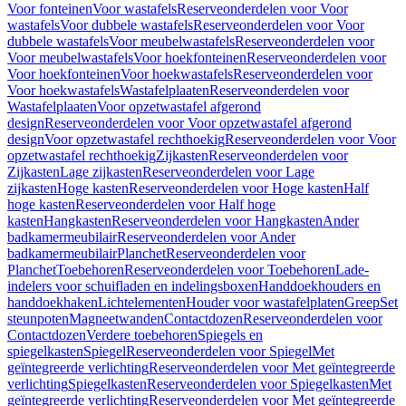
Voor fonteinen
Voor wastafels
Reserveonderdelen voor Voor
wastafels
Voor dubbele wastafels
Reserveonderdelen voor Voor
dubbele wastafels
Voor meubelwastafels
Reserveonderdelen voor
Voor meubelwastafels
Voor hoekfonteinen
Reserveonderdelen voor
Voor hoekfonteinen
Voor hoekwastafels
Reserveonderdelen voor
Voor hoekwastafels
Wastafelplaaten
Reserveonderdelen voor
Wastafelplaaten
Voor opzetwastafel afgerond
design
Reserveonderdelen voor Voor opzetwastafel afgerond
design
Voor opzetwastafel rechthoekig
Reserveonderdelen voor Voor
opzetwastafel rechthoekig
Zijkasten
Reserveonderdelen voor
Zijkasten
Lage zijkasten
Reserveonderdelen voor Lage
zijkasten
Hoge kasten
Reserveonderdelen voor Hoge kasten
Half
hoge kasten
Reserveonderdelen voor Half hoge
kasten
Hangkasten
Reserveonderdelen voor Hangkasten
Ander
badkamermeubilair
Reserveonderdelen voor Ander
badkamermeubilair
Planchet
Reserveonderdelen voor
Planchet
Toebehoren
Reserveonderdelen voor Toebehoren
Lade-
indelers voor schuifladen en indelingsboxen
Handdoekhouders en
handdoekhaken
Lichtelementen
Houder voor wastafelplaten
Greep
Set
steunpoten
Magneetwanden
Contactdozen
Reserveonderdelen voor
Contactdozen
Verdere toebehoren
Spiegels en
spiegelkasten
Spiegel
Reserveonderdelen voor Spiegel
Met
geïntegreerde verlichting
Reserveonderdelen voor Met geïntegreerde
verlichting
Spiegelkasten
Reserveonderdelen voor Spiegelkasten
Met
geïntegreerde verlichting
Reserveonderdelen voor Met geïntegreerde