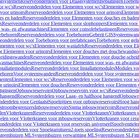
gsystemen
Reserveonderdelen voor Draagsystemen
Beplatingen
Toebeh
or wc's
Reserveonderdelen voor Elementen voor wc's
Elementen voor wa
voor urinoirs
Reserveonderdelen voor Elementen voor urinoirs
Element
es en baden
Reserveonderdelen voor Elementen voor douches en baden
s
Reserveonderdelen voor Elementen voor slophoppers
Elementen voor
 was- en afwasmachines
Elementen voor consolebelastingen
Reserveond
ebehoren
Reserveonderdelen voor Toebehoren
Geberit GIS
Systeemwan
eonderdelen voor Toebehoren voor prefabricages
Toebehoren voor gelui
ementen voor wc's
Elementen voor wastafels
Reserveonderdelen voor El
r Elementen voor urinoirs
Elementen voor douches met douchewandgo
heidingswanden
Reserveonderdelen voor Elementen voor douche-schei
wasmachines
Reserveonderdelen voor Elementen voor was- en afwasma
stallatiemodules
Reserveonderdelen voor Installatiemodules
Modules vo
behoren
Voor systeemwanden
Reserveonderdelen voor Voor systeemwa
menten
Elementen voor wc's
Reserveonderdelen voor Elementen voor wc
 urinoirs
Elementen voor douches
Reserveonderdelen voor Elementen 
tigingen
Opbouwreservoirs
Opbouwreservoirs voor wc's
Reserveonderde
 hangend
Reserveonderdelen voor Laag- en halfhoog hangend
Opbouwres
nderdelen voor Geplaatst
Spoelpijpen voor opbouwreservoirs
Hoog han
rstroombegrenzers
Inbouwreservoirs
Sigma inbouwreservoirs
Reserveond
len
Vlotterkranen
Reserveonderdelen voor Vlotterkranen
Vlotterkranen 
elen voor Vlotterkranen voor inbouwreservoirs
Vlotterkranen voor cera
onderdelen voor Vlotterkranen voor reservoirs universeel
Spoelventiele
rveonderdelen voor Spoelgarnituren
2-toets spoeling
Reserveonderdelen 
steembuizen ML
Systeembuizen verwarming ML
Systeembuizen SL
Fit