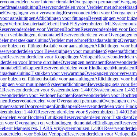
erveonderdelen voor Interne circulatie
Overgangen permanent
Overgang
roefdraadaansluiting
Reserveonderdelen voor Verdeler met schroefdraad
bel
Overgangen voor verwarming
Reserveonderdelen voor Overgangen 
voor aansluitingen
Afdichtingen voor fittingen
Bevestigingen voor buiz
ingen
Verbruiksmateriaal
Geberit PushFit
Systeembuizen ML
Systeembui
Reserveonderdelen voor Verlopen
Bochten
Reserveonderdelen voor Boc
n en verbindingen, demontabel
Reserveonderdelen voor Overgangen en
eler met steekaansluiting
Verdeler met schroefdraadaansluiting
Overgan
voor buizen en fittingen
Isolatie voor aansluitingen
Afdichtingen voor bui
eserveonderdelen voor Bevestigingen voor muurplaten
Systeemafdichti
gen
Reserveonderdelen voor Koppelingen
Verlopen
Reserveonderdelen 
erdelen voor Interne circulatie
Overgangen permanent
Reserveonderde
emontabel
Eindkappen
Reserveonderdelen voor Eindkappen
Muurplaten
R
draadaansluiting
T-stukken voor verwarming
Overgangen voor verwarm
voor buizen en fittingen
Isolatie voor aansluitingen
Afdichtingen voor bui
igingen voor muurplaten
Systeemafdichtingen
Bevestiging-sets voor fl
1
Reserveonderdelen voor Systeembuizen 1.4401
Systeembuizen 1.452
rveonderdelen voor Verlopen
Bochten
Reserveonderdelen voor Bochte
nent
Reserveonderdelen voor Overgangen permanent
Overgangen en ve
ompensatoren
Doorvoeringen
Eindkappen
Reserveonderdelen voor Eind
steembuizen 1.4401
Reserveonderdelen voor Systeembuizen 1.4401
Bui
derdelen voor Bochten
T-stukken
Reserveonderdelen voor T-stukken
Ov
en voor Overgangen en verbindingen, demontabel
Eindkappen
Reserveo
eberit Mapress rvs, LABS-vrij
Systeembuizen 1.4401
Reserveonderdel
eonderdelen voor Sokken
Verlopen
Reserveonderdelen voor Verlopen
Bo