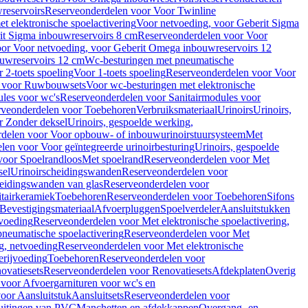
reservoirs
Reserveonderdelen voor Voor Twinline
 elektronische spoelactivering
Voor netvoeding, voor Geberit Sigma
it Sigma inbouwreservoirs 8 cm
Reserveonderdelen voor Voor
or Voor netvoeding, voor Geberit Omega inbouwreservoirs 12
ouwreservoirs 12 cm
Wc-besturingen met pneumatische
 2-toets spoeling
Voor 1-toets spoeling
Reserveonderdelen voor Voor
n voor Ruwbouwsets
Voor wc-besturingen met elektronische
ules voor wc's
Reserveonderdelen voor Sanitairmodules voor
rveonderdelen voor Toebehoren
Verbruiksmateriaal
Urinoirs
Urinoirs,
r Zonder deksel
Urinoirs, gespoelde werking,
delen voor Voor opbouw- of inbouwurinoirstuursysteem
Met
en voor Voor geïntegreerde urinoirbesturing
Urinoirs, gespoelde
voor Spoelrandloos
Met spoelrand
Reserveonderdelen voor Met
sel
Urinoirscheidingswanden
Reserveonderdelen voor
heidingswanden van glas
Reserveonderdelen voor
tairkeramiek
Toebehoren
Reserveonderdelen voor Toebehoren
Sifons
Bevestigingsmateriaal
Afvoerpluggen
Spoelverdeler
Aansluitstukken
tvoeding
Reserveonderdelen voor Met elektronische spoelactivering,
neumatische spoelactivering
Reserveonderdelen voor Met
ng, netvoeding
Reserveonderdelen voor Met elektronische
erijvoeding
Toebehoren
Reserveonderdelen voor
ovatiesets
Reserveonderdelen voor Renovatiesets
Afdekplaten
Overig
voor Afvoergarnituren voor wc's en
oor Aansluitstuk
Aansluitsets
Reserveonderdelen voor
uitingen van PVC
Manchetten en afdekkappen
Overgang- en