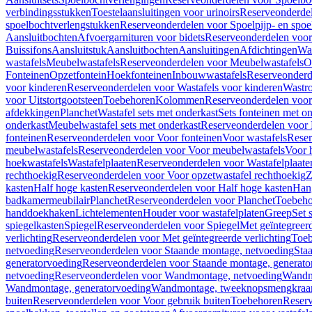
verbindingsstukken
Toestelaansluitingen voor urinoirs
Reserveonderdel
spoelbochtverlengstukken
Reserveonderdelen voor Spoelpijp- en spoe
Aansluitbochten
Afvoergarnituren voor bidets
Reserveonderdelen voor 
Buissifons
Aansluitstuk
Aansluitbochten
Aansluitingen
Afdichtingen
Was
wastafels
Meubelwastafels
Reserveonderdelen voor Meubelwastafels
O
Fonteinen
Opzetfontein
Hoekfonteinen
Inbouwwastafels
Reserveonderd
voor kinderen
Reserveonderdelen voor Wastafels voor kinderen
Wastr
voor Uitstortgootsteen
Toebehoren
Kolommen
Reserveonderdelen vo
afdekkingen
Planchet
Wastafel sets met onderkast
Sets fonteinen met o
onderkast
Meubelwastafel sets met onderkast
Reserveonderdelen voor 
fonteinen
Reserveonderdelen voor Voor fonteinen
Voor wastafels
Reser
meubelwastafels
Reserveonderdelen voor Voor meubelwastafels
Voor 
hoekwastafels
Wastafelplaaten
Reserveonderdelen voor Wastafelplaate
rechthoekig
Reserveonderdelen voor Voor opzetwastafel rechthoekig
Z
kasten
Half hoge kasten
Reserveonderdelen voor Half hoge kasten
Han
badkamermeubilair
Planchet
Reserveonderdelen voor Planchet
Toebeho
handdoekhaken
Lichtelementen
Houder voor wastafelplaten
Greep
Set 
spiegelkasten
Spiegel
Reserveonderdelen voor Spiegel
Met geïntegreerd
verlichting
Reserveonderdelen voor Met geïntegreerde verlichting
Toeb
netvoeding
Reserveonderdelen voor Staande montage, netvoeding
Sta
generatorvoeding
Reserveonderdelen voor Staande montage, generato
netvoeding
Reserveonderdelen voor Wandmontage, netvoeding
Wandmo
Wandmontage, generatorvoeding
Wandmontage, tweeknopsmengkraa
buiten
Reserveonderdelen voor Voor gebruik buiten
Toebehoren
Reser