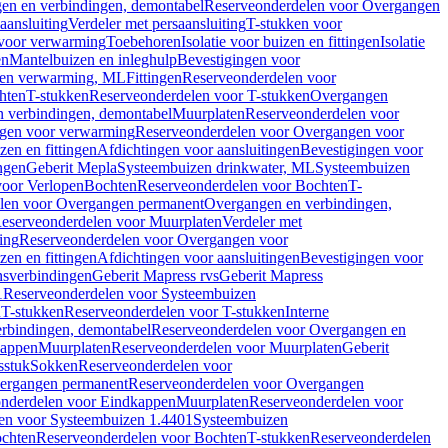
en en verbindingen, demontabel
Reserveonderdelen voor Overgangen
aansluiting
Verdeler met persaansluiting
T-stukken voor
voor verwarming
Toebehoren
Isolatie voor buizen en fittingen
Isolatie
en
Mantelbuizen en inleghulp
Bevestigingen voor
zen verwarming, ML
Fittingen
Reserveonderdelen voor
hten
T-stukken
Reserveonderdelen voor T-stukken
Overgangen
 verbindingen, demontabel
Muurplaten
Reserveonderdelen voor
gen voor verwarming
Reserveonderdelen voor Overgangen voor
zen en fittingen
Afdichtingen voor aansluitingen
Bevestigingen voor
ngen
Geberit Mepla
Systeembuizen drinkwater, ML
Systeembuizen
voor Verlopen
Bochten
Reserveonderdelen voor Bochten
T-
len voor Overgangen permanent
Overgangen en verbindingen,
eserveonderdelen voor Muurplaten
Verdeler met
ing
Reserveonderdelen voor Overgangen voor
zen en fittingen
Afdichtingen voor aansluitingen
Bevestigingen voor
ensverbindingen
Geberit Mapress rvs
Geberit Mapress
1
Reserveonderdelen voor Systeembuizen
n
T-stukken
Reserveonderdelen voor T-stukken
Interne
rbindingen, demontabel
Reserveonderdelen voor Overgangen en
kappen
Muurplaten
Reserveonderdelen voor Muurplaten
Geberit
sstuk
Sokken
Reserveonderdelen voor
ergangen permanent
Reserveonderdelen voor Overgangen
nderdelen voor Eindkappen
Muurplaten
Reserveonderdelen voor
en voor Systeembuizen 1.4401
Systeembuizen
chten
Reserveonderdelen voor Bochten
T-stukken
Reserveonderdelen