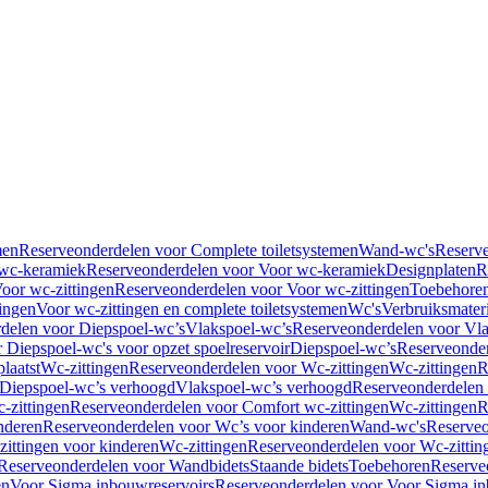
men
Reserveonderdelen voor Complete toiletsystemen
Wand-wc's
Reserv
wc-keramiek
Reserveonderdelen voor Voor wc-keramiek
Designplaten
R
oor wc-zittingen
Reserveonderdelen voor Voor wc-zittingen
Toebehore
ingen
Voor wc-zittingen en complete toiletsystemen
Wc's
Verbruiksmater
delen voor Diepspoel-wc’s
Vlakspoel-wc’s
Reserveonderdelen voor Vla
 Diepspoel-wc's voor opzet spoelreservoir
Diepspoel-wc’s
Reserveonder
laatst
Wc-zittingen
Reserveonderdelen voor Wc-zittingen
Wc-zittingen
R
 Diepspoel-wc’s verhoogd
Vlakspoel-wc’s verhoogd
Reserveonderdelen
-zittingen
Reserveonderdelen voor Comfort wc-zittingen
Wc-zittingen
R
nderen
Reserveonderdelen voor Wc’s voor kinderen
Wand-wc's
Reserveo
ittingen voor kinderen
Wc-zittingen
Reserveonderdelen voor Wc-zittin
Reserveonderdelen voor Wandbidets
Staande bidets
Toebehoren
Reserve
en
Voor Sigma inbouwreservoirs
Reserveonderdelen voor Voor Sigma in