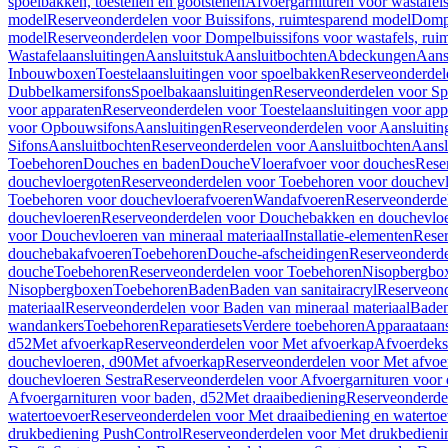
spoelbakken, toestellen en gootstenen
Afvoergarnituren voor wastafel
model
Reserveonderdelen voor Buissifons, ruimtesparend model
Dompe
model
Reserveonderdelen voor Dompelbuissifons voor wastafels, rui
Wastafelaansluitingen
Aansluitstuk
Aansluitbochten
Abdeckungen
Aans
Inbouwboxen
Toestelaansluitingen voor spoelbakken
Reserveonderdele
Dubbelkamersifons
Spoelbakaansluitingen
Reserveonderdelen voor Sp
voor apparaten
Reserveonderdelen voor Toestelaansluitingen voor app
voor Opbouwsifons
Aansluitingen
Reserveonderdelen voor Aansluitin
Sifons
Aansluitbochten
Reserveonderdelen voor Aansluitbochten
Aansl
Toebehoren
Douches en baden
Douche
Vloerafvoer voor douches
Rese
douchevloergoten
Reserveonderdelen voor Toebehoren voor douchev
Toebehoren voor douchevloerafvoeren
Wandafvoeren
Reserveonderde
douchevloeren
Reserveonderdelen voor Douchebakken en douchevlo
voor Douchevloeren van mineraal materiaal
Installatie-elementen
Reser
douchebakafvoeren
Toebehoren
Douche-afscheidingen
Reserveonderde
douche
Toebehoren
Reserveonderdelen voor Toebehoren
Nisopbergbo
Nisopbergboxen
Toebehoren
Baden
Baden van sanitairacryl
Reserveond
materiaal
Reserveonderdelen voor Baden van mineraal materiaal
Baden
wandankers
Toebehoren
Reparatiesets
Verdere toebehoren
Apparaataans
d52
Met afvoerkap
Reserveonderdelen voor Met afvoerkap
Afvoerdeks
douchevloeren, d90
Met afvoerkap
Reserveonderdelen voor Met afvoe
douchevloeren Sestra
Reserveonderdelen voor Afvoergarnituren voor 
Afvoergarnituren voor baden, d52
Met draaibediening
Reserveonderde
watertoevoer
Reserveonderdelen voor Met draaibediening en watertoe
drukbediening PushControl
Reserveonderdelen voor Met drukbedieni