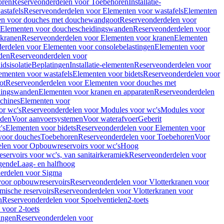
oren
Reserveonderdelen voor Toebehoren
Installatie-
stafels
Reserveonderdelen voor Elementen voor wastafels
Elementen
en voor douches met douchewandgoot
Reserveonderdelen voor
Elementen voor douchescheidingswanden
Reserveonderdelen voor
 kranen
Reserveonderdelen voor Elementen voor kranen
Elementen
erdelen voor Elementen voor consolebelastingen
Elementen voor
den
Reserveonderdelen voor
dsisolatie
Beplatingen
Installatie-elementen
Reserveonderdelen voor
ementen voor wastafels
Elementen voor bidets
Reserveonderdelen voor
ot
Reserveonderdelen voor Elementen voor douches met
dingswanden
Elementen voor kranen en apparaten
Reserveonderdelen
chines
Elementen voor
or wc's
Reserveonderdelen voor Modules voor wc's
Modules voor
nden
Voor aanvoersystemen
Voor waterafvoer
Geberit
's
Elementen voor bidets
Reserveonderdelen voor Elementen voor
voor douches
Toebehoren
Reserveonderdelen voor Toebehoren
Voor
len voor Opbouwreservoirs voor wc's
Hoog
ervoirs voor wc's, van sanitairkeramiek
Reserveonderdelen voor
gende
Laag- en halfhoog
erdelen voor Sigma
voor opbouwreservoirs
Reserveonderdelen voor Vlotterkranen voor
mische reservoirs
Reserveonderdelen voor Vlotterkranen voor
n
Reserveonderdelen voor Spoelventielen
2-toets
voor 2-toets
tingen
Reserveonderdelen voor