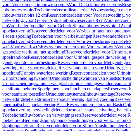
voor Voor Omega inbouwreservoirs
Voor Delta inbouwreservoirs
Rese
inbouwreservoirs
Toebehoren
Verbruiksmateriaal
Wc-besturingen met el
inbouwreservoirs 12 cm
Reserveonderdelen voor Voor netvoeding, vo
netvoeding, voor Geberit Sigma inbouwreservoirs 8 cm
Voor netvoedi
cm
Voor batterijvoeding, voor Geberit Sigma inbouwreservoirs 12 cm
spoelactivering
Reserveonderdelen voor Wc-besturingen met pneumati
1-toets spoeling
Toebehoren voor wc-besturingen
Reserveonderdelen v
spoelactivering
Reserveonderdelen voor Voor wc-besturingen met elekt
wc's
Voor wand-wc's
Reserveonderdelen voor Voor wand-wc's
Voor st
gespoelde werking, met spoelrand
Reserveonderdelen voor Urinoirs, 
spoelrandloos
Reserveonderdelen voor Urinoirs, gespoelde werking, s
geïntegreerde urinoirbesturing
Reserveonderdelen voor Met geïntegreer
werking, met / voor wc-deksel
Reserveonderdelen voor Urinoirs, gesp
spoelrand
Urinoirs waterloze werking
Reserveonderdelen voor Urinoir
Urinoirscheidingswanden
Urinoirscheidingswanden van kunststof
Rese
Urinoirscheidingswanden van glas
Urinoirscheidingswanden van sanit
en sifontoebehoren
Spoelpijpen, spoelbochten en adapters
Reserveonde
voor sanitaire toestellen
Urinoirstuursystemen
Inbouwmontage
Reserve
netvoeding
Met elektronische spoelactivering, batterijvoeding
Reserveo
pneumatische spoelactivering
Basic
Reserveonderdelen voor Basic
Op
spoelactivering, netvoeding
Met elektronische spoelactivering, batteri
Toebehoren
Ruwbouw- en vervangingssets
Reserveonderdelen voor R
toebehoren
Bedieningshulp
Apparaataansluitingen voor wc's, urinoirs 
slophoppers
Sifons
Reserveonderdelen voor Sifons
Aansluitbochten
Res
Aansluitsets
Spoelbochtverlengingen
Reserveonderdelen voor Spoelbo