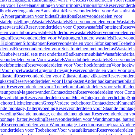
en voor Toestelaansluitingen voor urinoirs
Urinoirsifons
Reserveonderde
lbochtverlengstukken
Aansluitstuk
Reserveonderdelen voor Aansluitstu
Afvoergarnituren voor bidets
Buissifons
Reserveonderdelen voor
tafelopstellingen
Wastafels
Wastafels
Reserveonderdelen voor Wastafels
pzetwastafels
Reserveonderdelen voor Opzetwastafels
Fonteinen
Reserv
elen voor Inbouwwastafels
Onderbouwwastafels
Reserveonderdelen vo
oggen
Reserveonderdelen voor Wastroggen
Andere wastafels
Reserveond
or Kolommen
Sifonkappen
Reserveonderdelen voor Sifonkappen
Toebeho
nderkast
Reserveonderdelen voor Sets fonteinen met onderkast
Wastafel 
Meubelwastafel sets met onderkast
Badkamermeubilair
Wastafelonderka
veonderdelen voor Voor wastafels
Voor dubbele wastafels
Reserveonder
hoekfonteinen
Reserveonderdelen voor Voor hoekfonteinen
Voor hoekwa
n
Voor opzetwastafel afgerond design
Reserveonderdelen voor Voor opze
ijkasten
Reserveonderdelen voor Zijkasten
Lage zijkasten
Reserveonderd
gkasten
Reserveonderdelen voor Hangkasten
Ander badkamermeubilair
ren
Reserveonderdelen voor Toebehoren
Lade-indelers voor schuiflade
steunpoten
Magneetwanden
Contactdozen
Reserveonderdelen voor Cont
e verlichting
Reserveonderdelen voor Met geïntegreerde verlichting
Spi
ehoren
Lichtelementen
Greep
Verdere toebehoren
Contactdozen
Kranen
K
ande montage, batterijvoeding
Reserveonderdelen voor Staande montage,
rvoeding
Staande montage, eenhandelmengkraan
Reserveonderdelen vo
ntage, batterijvoeding
Reserveonderdelen voor Wandmontage, batteri
n
Reserveonderdelen voor Wandmontage, tweeknopsmengkraan
Andere
veonderdelen voor Toebehoren
Voor wastafelkranen
Reserveonderdelen 