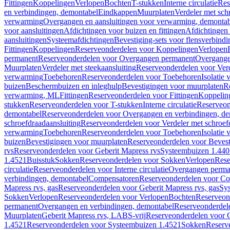
Fittingen
Koppelingen
Verlopen
Bochten
T-stukken
Interne circulatie
Res
en verbindingen, demontabel
Eindkappen
Muurplaten
Verdeler met sch
verwarming
Overgangen en aansluitingen voor verwarming, demonta
voor aansluitingen
Afdichtingen voor buizen en fittingen
Afdichtingen 
aansluitingen
Systeemafdichtingen
Bevestiging-sets voor flensverbind
Fittingen
Koppelingen
Reserveonderdelen voor Koppelingen
Verlopen
permanent
Reserveonderdelen voor Overgangen permanent
Overgange
Muurplaten
Verdeler met steekaansluiting
Reserveonderdelen voor Verd
verwarming
Toebehoren
Reserveonderdelen voor Toebehoren
Isolatie 
buizen
Beschermbuizen en inleghulp
Bevestigingen voor muurplaten
R
verwarming, ML
Fittingen
Reserveonderdelen voor Fittingen
Koppelin
stukken
Reserveonderdelen voor T-stukken
Interne circulatie
Reserveond
demontabel
Reserveonderdelen voor Overgangen en verbindingen, d
schroefdraadaansluiting
Reserveonderdelen voor Verdeler met schroef
verwarming
Toebehoren
Reserveonderdelen voor Toebehoren
Isolatie 
buizen
Bevestigingen voor muurplaten
Reserveonderdelen voor Bevest
rvs
Reserveonderdelen voor Geberit Mapress rvs
Systeembuizen 1.440
1.4521
Buisstuk
Sokken
Reserveonderdelen voor Sokken
Verlopen
Rese
circulatie
Reserveonderdelen voor Interne circulatie
Overgangen perma
verbindingen, demontabel
Compensatoren
Reserveonderdelen voor C
Mapress rvs, gas
Reserveonderdelen voor Geberit Mapress rvs, gas
Sy
Sokken
Verlopen
Reserveonderdelen voor Verlopen
Bochten
Reserveon
permanent
Overgangen en verbindingen, demontabel
Reserveonderdel
Muurplaten
Geberit Mapress rvs, LABS-vrij
Reserveonderdelen voor G
1.4521
Reserveonderdelen voor Systeembuizen 1.4521
Sokken
Reserv