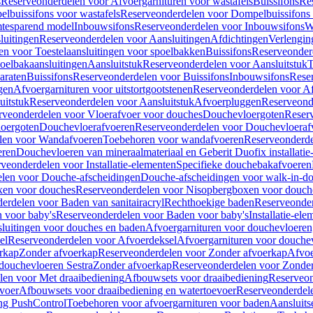
s
Reserveonderdelen voor Afvoergarnituren voor wastafels
Buissifons
Re
lbuissifons voor wastafels
Reserveonderdelen voor Dompelbuissifons 
mtesparend model
Inbouwsifons
Reserveonderdelen voor Inbouwsifons
W
luitingen
Reserveonderdelen voor Aansluitingen
Afdichtingen
Verlengin
n voor Toestelaansluitingen voor spoelbakken
Buissifons
Reserveonder
oelbakaansluitingen
Aansluitstuk
Reserveonderdelen voor Aansluitstuk
T
araten
Buissifons
Reserveonderdelen voor Buissifons
Inbouwsifons
Rese
gen
Afvoergarnituren voor uitstortgootstenen
Reserveonderdelen voor Afv
uitstuk
Reserveonderdelen voor Aansluitstuk
Afvoerpluggen
Reserveond
rveonderdelen voor Vloerafvoer voor douches
Douchevloergoten
Reser
loergoten
Douchevloerafvoeren
Reserveonderdelen voor Douchevloeraf
len voor Wandafvoeren
Toebehoren voor wandafvoeren
Reserveonderde
eren
Douchevloeren van mineraalmateriaal en Geberit Duofix installatie
veonderdelen voor Installatie-elementen
Specifieke douchebakafvoeren
len voor Douche-afscheidingen
Douche-afscheidingen voor walk-in-d
xen voor douches
Reserveonderdelen voor Nisopbergboxen voor douch
erdelen voor Baden van sanitairacryl
Rechthoekige baden
Reserveonder
 voor baby's
Reserveonderdelen voor Baden voor baby's
Installatie-el
luitingen voor douches en baden
Afvoergarnituren voor douchevloeren
el
Reserveonderdelen voor Afvoerdeksel
Afvoergarnituren voor douche
rkap
Zonder afvoerkap
Reserveonderdelen voor Zonder afvoerkap
Afvoe
douchevloeren Sestra
Zonder afvoerkap
Reserveonderdelen voor Zonder
len voor Met draaibediening
Afbouwsets voor draaibediening
Reserveon
voer
Afbouwsets voor draaibediening en watertoevoer
Reserveonderdele
ng PushControl
Toebehoren voor afvoergarnituren voor baden
Aansluits