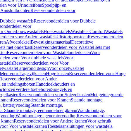
len voor Urinoirsifons
Spoelpijp- en
k
Aansluitbochten
Reserveonderdelen voor
Dubbele wastafels
Reserveonderdelen voor Dubbele
eonderdelen voor
or Onderbouwwastafels
Hoekwastafels
Wastafels Comfort
Wastafels
erdelen voor Andere wastafels
Uitstortgootsteen
Reserveonderdelen
ren
Afvoerdeksel
Bevestigingsmateriaal
Decoratieve
sets met onderkast
Reserveonderdelen voor Wastafel sets met
sten
Reserveonderdelen voor Wastafelonderkasten
Voor
delen voor Voor dubbele wastafels
Voor
stafels
Reserveonderdelen voor Voor
twastafel afgerond design
Voor opzetwastafel
elen voor Lage zijkasten
Hoge kasten
Reserveonderdelen voor Hoge
Reserveonderdelen voor Ander
n en indelingsboxen
Handdoekhouders en
actdozen
Verdere toebehoren
Spiegels en
egelkasten
Reserveonderdelen voor Spiegelkasten
Met geïntegreerde
ranen
Reserveonderdelen voor Kranen
Staande montage,
 batterijvoeding
Staande montage,
or Staande montage, eenhandelmengkraan
Wandmontage,
jvoeding
Wandmontage, generatorvoeding
Reserveonderdelen voor
 kranen
Reserveonderdelen voor Andere kranen
Voor gebruik
voor Voor wastafelkranen
Toestelaansluitingen voor wastafels,