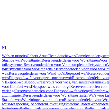
NL
Wc's en urinoirs
Geberit AquaClean douchewc’s
Complete toiletsyste
Staande wc's
Wc-zittingen
Reserveonderdelen voor Wc-zittingen
Voor 
toiletsystemen
Reserveonderdelen voor Voor complete toiletsystemen
V
toiletsystemen
Voor wc-zittingen
Reserveonderdelen voor Voor wc-zitt
wc's
Reserveonderdelen voor Wand-wc's
Diepspoel-wc’s
Reserveonder
wc's
Diepspoel-wc's voor opzet spoelreservoir
Reserveonderdelen voor
Vlakspoel-wc’s
Opbouwreservoirs voor wc's, van sanitairkeramiek
Gep
voor Comfort-wc's
Diepspoel-wc’s verhoogd
Reserveonderdelen voor
verlengd
Reserveonderdelen voor Diepspoel-wc's verlengd
Comfort wc
zittingsringen
Reserveonderdelen voor Wc-zittingsringen
Wc’s voor ki
Staande wc's
Wc-zittingen voor kinderen
Reserveonderdelen voor Wc-z
wc's
Met spoeling
Toebehoren
Bevestigingsmateriaal
Bidets
Wandbidets
besturingen
Bedieningsplaten
Reserveonderdelen voor Bedieningsplat