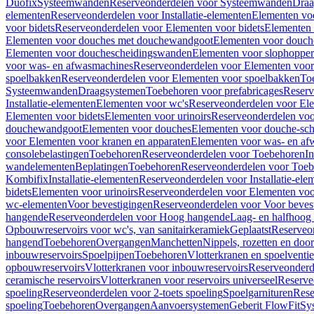
Duofix
Systeemwanden
Reserveonderdelen voor Systeemwanden
Draa
elementen
Reserveonderdelen voor Installatie-elementen
Elementen vo
voor bidets
Reserveonderdelen voor Elementen voor bidets
Elementen 
Elementen voor douches met douchewandgoot
Elementen voor douch
Elementen voor douchescheidingswanden
Elementen voor slophopper
voor was- en afwasmachines
Reserveonderdelen voor Elementen voor
spoelbakken
Reserveonderdelen voor Elementen voor spoelbakken
To
Systeemwanden
Draagsystemen
Toebehoren voor prefabricages
Reserv
Installatie-elementen
Elementen voor wc's
Reserveonderdelen voor El
Elementen voor bidets
Elementen voor urinoirs
Reserveonderdelen voo
douchewandgoot
Elementen voor douches
Elementen voor douche-sc
voor Elementen voor kranen en apparaten
Elementen voor was- en af
consolebelastingen
Toebehoren
Reserveonderdelen voor Toebehoren
In
wandelementen
Beplatingen
Toebehoren
Reserveonderdelen voor Toe
Kombifix
Installatie-elementen
Reserveonderdelen voor Installatie-ele
bidets
Elementen voor urinoirs
Reserveonderdelen voor Elementen voor
wc-elementen
Voor bevestigingen
Reserveonderdelen voor Voor beves
hangende
Reserveonderdelen voor Hoog hangende
Laag- en halfhoog
Opbouwreservoirs voor wc's, van sanitairkeramiek
Geplaatst
Reserveo
hangend
Toebehoren
Overgangen
Manchetten
Nippels, rozetten en doo
inbouwreservoirs
Spoelpijpen
Toebehoren
Vlotterkranen en spoelventie
opbouwreservoirs
Vlotterkranen voor inbouwreservoirs
Reserveonderd
ceramische reservoirs
Vlotterkranen voor reservoirs universeel
Reserve
spoeling
Reserveonderdelen voor 2-toets spoeling
Spoelgarnituren
Rese
spoeling
Toebehoren
Overgangen
Aanvoersystemen
Geberit FlowFit
Sy