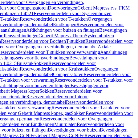
erdelen voor Overgangen en verbindingen,
len voor Compensatoren
Doorvoeringen
Geberit Mapress rvs, FKM
eembuizen 1.4521
Reserveonderdelen voor Systeembuizen
n
T-stukken
Reserveonderdelen voor T-stukken
Overgangen
 verbindingen, demontabel
Eindkappen
Reserveonderdelen voor
 aansluitingen
Afdichtingen voor buizen en fittingen
Bevestigingen
or flensverbindingen
Geberit Mapress Therm
Systeembuizen
n
Reserveonderdelen voor Bochten
T-stukken
Reserveonderdelen voor
en voor Overgangen en verbindingen, demontabel
Axiale
eserveonderdelen voor T-stukken voor verwarming
Aansluitingen
stiging-sets voor flensverbindingen
Bevestigingen voor
n 1.0215
Buisstuk
Sokken
Reserveonderdelen voor
uisstukken
Reserveonderdelen voor Kruisstukken
Overgangen
 verbindingen, demontabel
Compensatoren
Reserveonderdelen voor
g
T-stukken voor verwarming
Reserveonderdelen voor T-stukken voor
fdichtingen voor buizen en fittingen
Bevestigingen voor
berit Mapress koper
Sokken
Reserveonderdelen voor
erne circulatie
Reserveonderdelen voor Interne
gen en verbindingen, demontabel
Reserveonderdelen voor
-stukken voor verwarming
Reserveonderdelen voor T-stukken voor
len voor Geberit Mapress koper, gas
Sokken
Reserveonderdelen voor
ergangen permanent
Reserveonderdelen voor Overgangen
nderdelen voor Eindkappen
Muurplaten
Reserveonderdelen voor
 voor buizen en fittingen
Bevestigingen voor buizen
Bevestigingen
t Mapress CuNiFe
Geberit Mapress CuNiFe
Reserveonderdelen voor