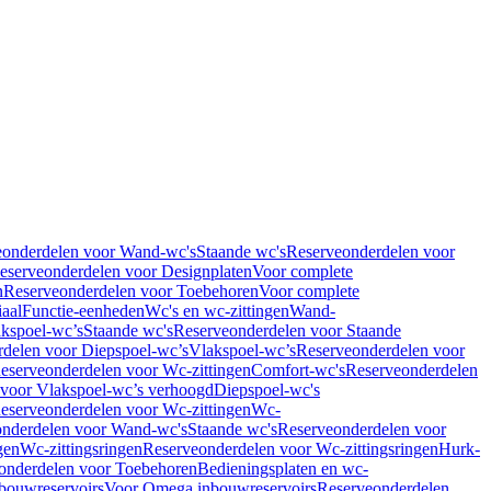
eonderdelen voor Wand-wc's
Staande wc's
Reserveonderdelen voor
eserveonderdelen voor Designplaten
Voor complete
n
Reserveonderdelen voor Toebehoren
Voor complete
iaal
Functie-eenheden
Wc's en wc-zittingen
Wand-
kspoel-wc’s
Staande wc's
Reserveonderdelen voor Staande
delen voor Diepspoel-wc’s
Vlakspoel-wc’s
Reserveonderdelen voor
eserveonderdelen voor Wc-zittingen
Comfort-wc's
Reserveonderdelen
 voor Vlakspoel-wc’s verhoogd
Diepspoel-wc's
eserveonderdelen voor Wc-zittingen
Wc-
nderdelen voor Wand-wc's
Staande wc's
Reserveonderdelen voor
gen
Wc-zittingsringen
Reserveonderdelen voor Wc-zittingsringen
Hurk-
onderdelen voor Toebehoren
Bedieningsplaten en wc-
bouwreservoirs
Voor Omega inbouwreservoirs
Reserveonderdelen