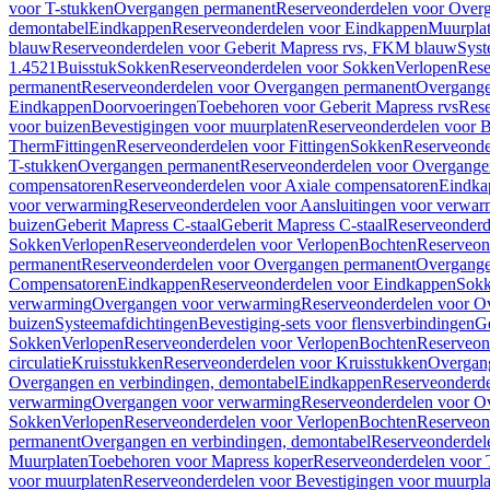
voor T-stukken
Overgangen permanent
Reserveonderdelen voor Over
demontabel
Eindkappen
Reserveonderdelen voor Eindkappen
Muurpla
blauw
Reserveonderdelen voor Geberit Mapress rvs, FKM blauw
Syst
1.4521
Buisstuk
Sokken
Reserveonderdelen voor Sokken
Verlopen
Rese
permanent
Reserveonderdelen voor Overgangen permanent
Overgange
Eindkappen
Doorvoeringen
Toebehoren voor Geberit Mapress rvs
Rese
voor buizen
Bevestigingen voor muurplaten
Reserveonderdelen voor B
Therm
Fittingen
Reserveonderdelen voor Fittingen
Sokken
Reserveonde
T-stukken
Overgangen permanent
Reserveonderdelen voor Overgange
compensatoren
Reserveonderdelen voor Axiale compensatoren
Eindka
voor verwarming
Reserveonderdelen voor Aansluitingen voor verwar
buizen
Geberit Mapress C-staal
Geberit Mapress C-staal
Reserveonderd
Sokken
Verlopen
Reserveonderdelen voor Verlopen
Bochten
Reserveon
permanent
Reserveonderdelen voor Overgangen permanent
Overgange
Compensatoren
Eindkappen
Reserveonderdelen voor Eindkappen
Sokk
verwarming
Overgangen voor verwarming
Reserveonderdelen voor O
buizen
Systeemafdichtingen
Bevestiging-sets voor flensverbindingen
Ge
Sokken
Verlopen
Reserveonderdelen voor Verlopen
Bochten
Reserveon
circulatie
Kruisstukken
Reserveonderdelen voor Kruisstukken
Overgan
Overgangen en verbindingen, demontabel
Eindkappen
Reserveonderd
verwarming
Overgangen voor verwarming
Reserveonderdelen voor O
Sokken
Verlopen
Reserveonderdelen voor Verlopen
Bochten
Reserveon
permanent
Overgangen en verbindingen, demontabel
Reserveonderdel
Muurplaten
Toebehoren voor Mapress koper
Reserveonderdelen voor 
voor muurplaten
Reserveonderdelen voor Bevestigingen voor muurpla