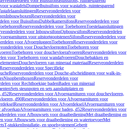
serveonderdelen voor Buissifons
Buissifons, ruimtesparend
voor wastafels
Dompelbuissifons voor wastafels, ruimtesparend
astafelaansluitingen
Reserveonderdelen voor
gen
Inbouwboxen
Reserveonderdelen voor
delen voor Buissifons
Dubbelkamersifons
Reserveonderdelen voor
oebehoren
Reserveonderdelen voor Toebehoren
Toestelaansluitingen
rveonderdelen voor Inbouwsifons
Opbouwsifons
Reserveonderdelen
oergarnituren voor uitstortgootstenen
Sifons
Reserveonderdelen voor
erdelen voor Afvoerpluggen
Toebehoren
Reserveonderdelen voor
veonderdelen voor Douchevloergoten
Toebehoren voor
voeren
Toebehoren voor douchevloerafvoeren
Reserveonderdelen voor
len voor Toebehoren voor wandafvoeren
Douchebakken en
-elementen
Douchevloeren van mineraal materiaal
Reserveonderdelen
Reserveonderdelen voor Specifieke
ouche
Reserveonderdelen voor Douche-afscheidingen voor walk-in-
es
Nisopbergboxen
Reserveonderdelen voor
delen voor Rechthoekige baden
Baden van mineraal
ementen
Sets steunpoten en sets aansluitplaten en
, d52
Reserveonderdelen voor Afvoergarnituren voor douchevloeren,
vloeren, d90
Reserveonderdelen voor Afvoergarnituren voor
rdeksel
Reserveonderdelen voor Afvoerdeksel
Afvoergarnituren voor
 afvoerkap
Afvoergarnituren voor baden, d52
Reserveonderdelen voor
derdelen voor Afbouwsets voor draaibediening
Met draaibediening en
n voor Afbouwsets voor draaibediening en watertoevoer
Met
ets
T-stukken
Installatie- en spoelsystemen
Geberit