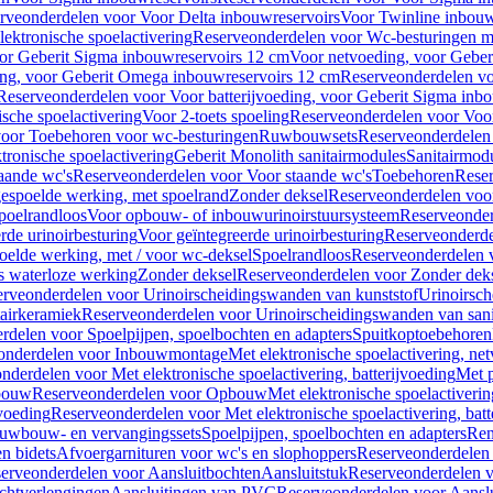
rveonderdelen voor Voor Delta inbouwreservoirs
Voor Twinline inbouw
ektronische spoelactivering
Reserveonderdelen voor Wc-besturingen met
or Geberit Sigma inbouwreservoirs 12 cm
Voor netvoeding, voor Geber
ng, voor Geberit Omega inbouwreservoirs 12 cm
Reserveonderdelen vo
Reserveonderdelen voor Voor batterijvoeding, voor Geberit Sigma inb
sche spoelactivering
Voor 2-toets spoeling
Reserveonderdelen voor Voor
oor Toebehoren voor wc-besturingen
Ruwbouwsets
Reserveonderdele
ronische spoelactivering
Geberit Monolith sanitairmodules
Sanitairmod
aande wc's
Reserveonderdelen voor Voor staande wc's
Toebehoren
Rese
gespoelde werking, met spoelrand
Zonder deksel
Reserveonderdelen voo
poelrandloos
Voor opbouw- of inbouwurinoirstuursysteem
Reserveonder
de urinoirbesturing
Voor geïntegreerde urinoirbesturing
Reserveonderdel
oelde werking, met / voor wc-deksel
Spoelrandloos
Reserveonderdelen 
s waterloze werking
Zonder deksel
Reserveonderdelen voor Zonder dek
rveonderdelen voor Urinoirscheidingswanden van kunststof
Urinoirsc
airkeramiek
Reserveonderdelen voor Urinoirscheidingswanden van sani
rdelen voor Spoelpijpen, spoelbochten en adapters
Spuitkoptoebehoren
onderdelen voor Inbouwmontage
Met elektronische spoelactivering, ne
nderdelen voor Met elektronische spoelactivering, batterijvoeding
Met p
bouw
Reserveonderdelen voor Opbouw
Met elektronische spoelactiveri
jvoeding
Reserveonderdelen voor Met elektronische spoelactivering, batt
uwbouw- en vervangingssets
Spoelpijpen, spoelbochten en adapters
Ren
en bidets
Afvoergarnituren voor wc's en slophoppers
Reserveonderdelen 
erveonderdelen voor Aansluitbochten
Aansluitstuk
Reserveonderdelen v
chtverlengingen
Aansluitingen van PVC
Reserveonderdelen voor Aansl