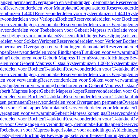
gangen permanent
Overgangen en verbindingen, demontabel
Reserveond
ten
Reserveonderdelen voor Muurplaten
Compensatoren
Reserveonderde
eembuizen 1.4401
Reserveonderdelen voor Systeembuizen 1.4401
Syst
rveonderdelen voor Verlopen
Bochten
Reserveonderdelen voor Bochte
n en verbindingen, demontabel
Reserveonderdelen voor Overgangen en
rveonderdelen voor Toebehoren voor Geberit Mapress rvs
Isolatie voor
evestigingen voor muurplaten
Systeemafdichtingen
Bevestiging-sets vo
rdelen voor Sokken
Verlopen
Reserveonderdelen voor Verlopen
Bochte
n permanent
Overgangen en verbindingen, demontabel
Reserveonderdel
ppen
Reserveonderdelen voor Eindkappen
T-stukken voor verwarming
R
ming
Toebehoren voor Geberit Mapress Therm
Systeemafdichtingen
Beve
elen voor Geberit Mapress C-staal
Systeembuizen 1.0034
Systeembuize
derdelen voor Bochten
T-stukken
Reserveonderdelen voor T-stukken
Kr
n en verbindingen, demontabel
Reserveonderdelen voor Overgangen en
en voor verwarming
Reserveonderdelen voor Sokken voor verwarmin
vergangen voor verwarming
Toebehoren voor Geberit Mapress C-staal
A
berit Mapress koper
Geberit Mapress koper
Reserveonderdelen voor Ge
derdelen voor Bochten
T-stukken
Reserveonderdelen voor T-stukken
Int
gen permanent
Reserveonderdelen voor Overgangen permanent
Overgan
elen voor Eindkappen
Muurplaten
Reserveonderdelen voor Muurplaten
T
vergangen voor verwarming
Geberit Mapress koper, gas
Reserveonderde
derdelen voor Bochten
T-stukken
Reserveonderdelen voor T-stukken
Ov
en voor Overgangen en verbindingen, demontabel
Eindkappen
Reserveo
Toebehoren voor Mapress koper
Isolatie voor aansluitingen
Afdichtingen
ten
Systeemafdichtingen
Bevestiging-sets voor flensverbindingen
Geberi