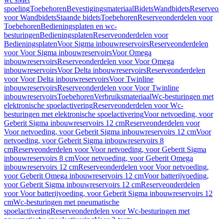
spoeling
Toebehoren
Bevestigingsmateriaal
Bidets
Wandbidets
Reserveo
voor Wandbidets
Staande bidets
Toebehoren
Reserveonderdelen voor
Toebehoren
Bedieningsplaten en wc-
besturingen
Bedieningsplaten
Reserveonderdelen voor
Bedieningsplaten
Voor Sigma inbouwreservoirs
Reserveonderdelen
voor Voor Sigma inbouwreservoirs
Voor Omega
inbouwreservoirs
Reserveonderdelen voor Voor Omega
inbouwreservoirs
Voor Delta inbouwreservoirs
Reserveonderdelen
voor Voor Delta inbouwreservoirs
Voor Twinline
inbouwreservoirs
Reserveonderdelen voor Voor Twinline
inbouwreservoirs
Toebehoren
Verbruiksmateriaal
Wc-besturingen met
elektronische spoelactivering
Reserveonderdelen voor Wc-
besturingen met elektronische spoelactivering
Voor netvoeding, voor
Geberit Sigma inbouwreservoirs 12 cm
Reserveonderdelen voor
Voor netvoeding, voor Geberit Sigma inbouwreservoirs 12 cm
Voor
netvoeding, voor Geberit Sigma inbouwreservoirs 8
cm
Reserveonderdelen voor Voor netvoeding, voor Geberit Sigma
inbouwreservoirs 8 cm
Voor netvoeding, voor Geberit Omega
inbouwreservoirs 12 cm
Reserveonderdelen voor Voor netvoeding,
voor Geberit Omega inbouwreservoirs 12 cm
Voor batterijvoeding,
voor Geberit Sigma inbouwreservoirs 12 cm
Reserveonderdelen
voor Voor batterijvoeding, voor Geberit Sigma inbouwreservoirs 12
cm
Wc-besturingen met pneumatische
spoelactivering
Reserveonderdelen voor Wc-besturingen met