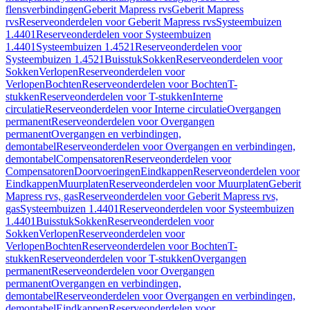
flensverbindingen
Geberit Mapress rvs
Geberit Mapress
rvs
Reserveonderdelen voor Geberit Mapress rvs
Systeembuizen
1.4401
Reserveonderdelen voor Systeembuizen
1.4401
Systeembuizen 1.4521
Reserveonderdelen voor
Systeembuizen 1.4521
Buisstuk
Sokken
Reserveonderdelen voor
Sokken
Verlopen
Reserveonderdelen voor
Verlopen
Bochten
Reserveonderdelen voor Bochten
T-
stukken
Reserveonderdelen voor T-stukken
Interne
circulatie
Reserveonderdelen voor Interne circulatie
Overgangen
permanent
Reserveonderdelen voor Overgangen
permanent
Overgangen en verbindingen,
demontabel
Reserveonderdelen voor Overgangen en verbindingen,
demontabel
Compensatoren
Reserveonderdelen voor
Compensatoren
Doorvoeringen
Eindkappen
Reserveonderdelen voor
Eindkappen
Muurplaten
Reserveonderdelen voor Muurplaten
Geberit
Mapress rvs, gas
Reserveonderdelen voor Geberit Mapress rvs,
gas
Systeembuizen 1.4401
Reserveonderdelen voor Systeembuizen
1.4401
Buisstuk
Sokken
Reserveonderdelen voor
Sokken
Verlopen
Reserveonderdelen voor
Verlopen
Bochten
Reserveonderdelen voor Bochten
T-
stukken
Reserveonderdelen voor T-stukken
Overgangen
permanent
Reserveonderdelen voor Overgangen
permanent
Overgangen en verbindingen,
demontabel
Reserveonderdelen voor Overgangen en verbindingen,
demontabel
Eindkappen
Reserveonderdelen voor