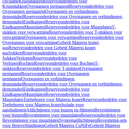
circulatie
Kruisstukken
Reserveonderdelen voor
Kruisstukken
Overgangen permanent
Reserveonderdelen voor
Overgangen permanent
Overgangen en verbindingen,
demontabel
Reserveonderdelen voor Overgangen en verbindingen,
demontabel
Eindkappen
Reserveonderdelen voor
Eindkappen
Muurplaten
Reserveonderdelen voor Muurplaten
T-
stukken voor verwarming
Reserveonderdelen voor T-stukken voor
verwarming
Overgangen voor verwarming
Reserveonderdelen voor
Overgangen voor verwarming
Geberit Mapress koper,
gas
Reserveonderdelen voor Geberit Mapress koper,
gas
Sokken
Reserveonderdelen voor
Sokken
Verlopen
Reserveonderdelen voor
Verlopen
Bochten
Reserveonderdelen voor Bochten
T-
stukken
Reserveonderdelen voor T-stukken
Overgangen
permanent
Reserveonderdelen voor Overgangen
permanent
Overgangen en verbindingen,
demontabel
Reserveonderdelen voor Overgangen en verbindingen,
demontabel
Eindkappen
Reserveonderdelen voor
Eindkappen
Muurplaten
Reserveonderdelen voor
Muurplaten
Toebehoren voor Mapress koper
Reserveonderdelen voor
Toebehoren voor Mapress koper
Isolatie voor
aansluitingen
Afdichtingen voor buizen en fittingen
Bevestigingen
voor buizen
Bevestigingen voor muurplaten
Reserveonderdelen voor
Bevestigingen voor muurplaten
Systeemafdichtingen
Bevestiging-sets
voor flensverbindingen
Geberit Mapress CuNiFe
Geberit Mapress