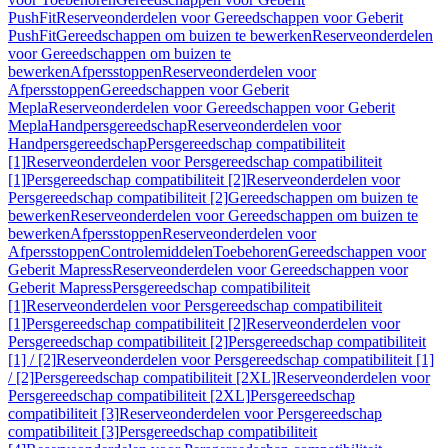
PushFit
Reserveonderdelen voor Gereedschappen voor Geberit
PushFit
Gereedschappen om buizen te bewerken
Reserveonderdelen
voor Gereedschappen om buizen te
bewerken
Afpersstoppen
Reserveonderdelen voor
Afpersstoppen
Gereedschappen voor Geberit
Mepla
Reserveonderdelen voor Gereedschappen voor Geberit
Mepla
Handpersgereedschap
Reserveonderdelen voor
Handpersgereedschap
Persgereedschap compatibiliteit
[1]
Reserveonderdelen voor Persgereedschap compatibiliteit
[1]
Persgereedschap compatibiliteit [2]
Reserveonderdelen voor
Persgereedschap compatibiliteit [2]
Gereedschappen om buizen te
bewerken
Reserveonderdelen voor Gereedschappen om buizen te
bewerken
Afpersstoppen
Reserveonderdelen voor
Afpersstoppen
Controlemiddelen
Toebehoren
Gereedschappen voor
Geberit Mapress
Reserveonderdelen voor Gereedschappen voor
Geberit Mapress
Persgereedschap compatibiliteit
[1]
Reserveonderdelen voor Persgereedschap compatibiliteit
[1]
Persgereedschap compatibiliteit [2]
Reserveonderdelen voor
Persgereedschap compatibiliteit [2]
Persgereedschap compatibiliteit
[1] / [2]
Reserveonderdelen voor Persgereedschap compatibiliteit [1]
/ [2]
Persgereedschap compatibiliteit [2XL]
Reserveonderdelen voor
Persgereedschap compatibiliteit [2XL]
Persgereedschap
compatibiliteit [3]
Reserveonderdelen voor Persgereedschap
compatibiliteit [3]
Persgereedschap compatibiliteit