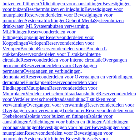
buizen en fittingen
Afdichtingen voor aansluitingen
Bevestigingen
voor buizen
Beschermbuizen en inleghulp
Bevestigingen voor
muurplaten
Reserveonderdelen voor Bevestigingen voor
muurplaten
Systeemafdichtingen
Geberit Mepla
Systeembuizen
drinkwater, ML
Systeembuizen verwarming,
ML
Fittingen
Reserveonderdelen voor
Fittingen
Koppelingen
Reserveonderdelen voor
Koppelingen
Verlopen
Reserveonderdelen voor
Verlopen
Bochten
Reserveonderdelen voor Bochten
T-
stukken
Reserveonderdelen voor T-stukken
Interne
circulatie
Reserveonderdelen voor Interne circulatie
Overgangen
permanent
Reserveonderdelen voor Overgangen
permanent
Overgangen en verbindingen,
demontabel
Reserveonderdelen voor Overgangen en verbindingen,
demontabel
Eindkappen
Reserveonderdelen voor
Eindkappen
Muurplaten
Reserveonderdelen voor
Muurplaten
Verdeler met schroefdraadaansluiting
Reserveonderdelen
voor Verdeler met schroefdraadaansluiting
T-stukken voor
verwarming
Overgangen voor verwarming
Reserveonderdelen voor
Overgangen voor verwarming
Toebehoren
Reserveonderdelen voor
Toebehoren
Isolatie voor buizen en fittingen
Isolatie voor
aansluitingen
Afdichtingen voor buizen en fittingen
Afdichtingen
voor aansluitingen
Bevestigingen voor buizen
Bevestigingen voor
muurplaten
Reserveonderdelen voor Bevestigingen voor
muurplaten
Systeemafdichtingen
Bevestiging-sets voor