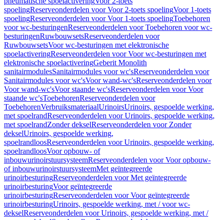
pneumatische spoelactivering
Voor 2-toets
spoeling
Reserveonderdelen voor Voor 2-toets spoeling
Voor 1-toets
spoeling
Reserveonderdelen voor Voor 1-toets spoeling
Toebehoren
voor wc-besturingen
Reserveonderdelen voor Toebehoren voor wc-
besturingen
Ruwbouwsets
Reserveonderdelen voor
Ruwbouwsets
Voor wc-besturingen met elektronische
spoelactivering
Reserveonderdelen voor Voor wc-besturingen met
elektronische spoelactivering
Geberit Monolith
sanitairmodules
Sanitairmodules voor wc's
Reserveonderdelen voor
Sanitairmodules voor wc's
Voor wand-wc's
Reserveonderdelen voor
Voor wand-wc's
Voor staande wc's
Reserveonderdelen voor Voor
staande wc's
Toebehoren
Reserveonderdelen voor
Toebehoren
Verbruiksmateriaal
Urinoirs
Urinoirs, gespoelde werking,
met spoelrand
Reserveonderdelen voor Urinoirs, gespoelde werking,
met spoelrand
Zonder deksel
Reserveonderdelen voor Zonder
deksel
Urinoirs, gespoelde werking,
spoelrandloos
Reserveonderdelen voor Urinoirs, gespoelde werking,
spoelrandloos
Voor opbouw- of
inbouwurinoirstuursysteem
Reserveonderdelen voor Voor opbouw-
of inbouwurinoirstuursysteem
Met geïntegreerde
urinoirbesturing
Reserveonderdelen voor Met geïntegreerde
urinoirbesturing
Voor geïntegreerde
urinoirbesturing
Reserveonderdelen voor Voor geïntegreerde
urinoirbesturing
Urinoirs, gespoelde werking, met / voor wc-
deksel
Reserveonderdelen voor Urinoirs, gespoelde werking, met /