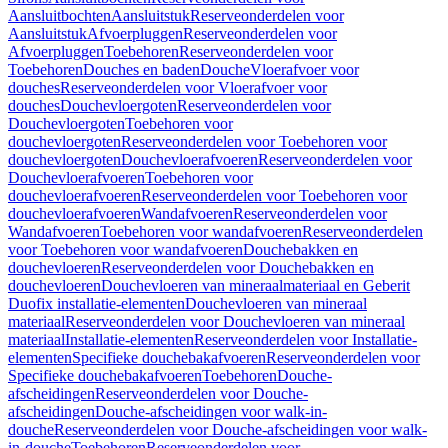
Aansluitbochten
Aansluitstuk
Reserveonderdelen voor
Aansluitstuk
Afvoerpluggen
Reserveonderdelen voor
Afvoerpluggen
Toebehoren
Reserveonderdelen voor
Toebehoren
Douches en baden
Douche
Vloerafvoer voor
douches
Reserveonderdelen voor Vloerafvoer voor
douches
Douchevloergoten
Reserveonderdelen voor
Douchevloergoten
Toebehoren voor
douchevloergoten
Reserveonderdelen voor Toebehoren voor
douchevloergoten
Douchevloerafvoeren
Reserveonderdelen voor
Douchevloerafvoeren
Toebehoren voor
douchevloerafvoeren
Reserveonderdelen voor Toebehoren voor
douchevloerafvoeren
Wandafvoeren
Reserveonderdelen voor
Wandafvoeren
Toebehoren voor wandafvoeren
Reserveonderdelen
voor Toebehoren voor wandafvoeren
Douchebakken en
douchevloeren
Reserveonderdelen voor Douchebakken en
douchevloeren
Douchevloeren van mineraalmateriaal en Geberit
Duofix installatie-elementen
Douchevloeren van mineraal
materiaal
Reserveonderdelen voor Douchevloeren van mineraal
materiaal
Installatie-elementen
Reserveonderdelen voor Installatie-
elementen
Specifieke douchebakafvoeren
Reserveonderdelen voor
Specifieke douchebakafvoeren
Toebehoren
Douche-
afscheidingen
Reserveonderdelen voor Douche-
afscheidingen
Douche-afscheidingen voor walk-in-
douche
Reserveonderdelen voor Douche-afscheidingen voor walk-
in-douche
Toebehoren
Reserveonderdelen voor