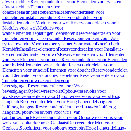
afwasmachines
Reserveonderdelen voor Elementen voor was- en
afwasmachines
Elementen voor
consolebelastingen
Toebehoren
Reserveonderdelen voor
Toebehoren
Installatiemodules
Reserveonderdelen voor
Installatiemodules
Modules voor wc's
Reserveonderdelen voor
Modules voor wc's
Modules voor
wandelementen
Beplatingen
Toebehoren
Reserveonderdelen voor
Toebehoren
Voor systeemwanden
Reserveonderdelen voor Voor
systeemwanden
Voor aanvoersystemen
Voor waterafvoer
Geberit
Kombifix
Installatie-elementen
Reserveonderdelen voor Installatie-
elementen
Elementen voor wc's
Reserveonderdelen voor Elementen
voor wc's
Elementen voor bidets
Reserveonderdelen voor Elementen
voor bidets
Elementen voor urinoirs
Reserveonderdelen voor
Elementen voor urinoirs
Elementen voor douches
Reserveonderdelen
voor Elementen voor douches
Toebehoren
Reserveonderdelen voor
Toebehoren
Voor wc-elementen
Voor
bevestigingen
Reserveonderdelen voor Voor
bevestigingen
Opbouwreservoirs
Opbouwreservoirs voor
wc's
Reserveonderdelen voor Opbouwreservoirs voor wc's
Hoog
hangende
Reserveonderdelen voor Hoog hangende
Laag- en
halfhoog hangend
Reserveonderdelen voor Laag- en halfhoog
hangend
Opbouwreservoirs voor wc's, van
sanitairkeramiek
Reserveonderdelen voor Opbouwreservoirs voor
wc's, van sanitairkeramiek
Geplaatst
Reserveonderdelen voor
Geplaatst
Spoelpijpen voor opbouwreservoirs
Hoog hangende
Laag-