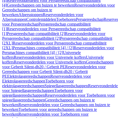
[4]
Reserveonderdelen voor Persgereedschap compatibiliteit
[4]
Gereedschappen om buizen te bewerken
Reserveonderdelen voor
Gereedschappen om buizen te
bewerken
Afpersstoppen
Reserveonderdelen voor
Afpersstoppen
Controlemiddelen
Toebehoren
Persgereedschap
Reserve
voor Persgereedschap
Persgereedschap compatibiliteit
[1]
Reserveonderdelen voor Persgereedschap compatibiliteit
[1]
Persgereedschap compatibiliteit [2]
Reserveonderdelen voor
Persgereedschap compatibiliteit [2]
Persgereedschap compatibiliteit
[2XL]
Reserveonderdelen voor Persgereedschap compatibiliteit
[2XL]
Persmachines compatibiliteit [4] / [2]
Reserveonderdelen voor
Persmachines compatibiliteit [4] / [2]
Universele
koffers
Reserveonderdelen voor Universele koffers
Universele
koffers
Reserveonderdelen voor Universele koffers
Gereedschappen
voor Geberit Silent-db20 / Geberit PE
Reserveonderdelen voor
Gereedschappen voor Geberit Silent-db20 / Geberit
PE
Elektrolasgereedschappen
Reserveonderdelen voor
Elektrolasgereedschappen
Toebehoren voor
elektrolasgereedschappen
Spiegellasgereedschappen
Reserveonderdele
voor Spiegellasgereedschappen
Toebehoren voor
spiegellasgereedschappen
Reserveonderdelen voor Toebehoren voor
spiegellasgereedschappen
Gereedschappen om buizen te
bewerken
Reserveonderdelen voor Gereedschappen om buizen te
bewerken
Toebehoren voor gereedschappen om buizen te
bewerken
Reserveonderdelen voor Toebehoren voor