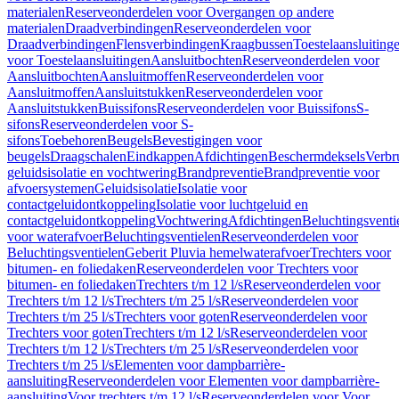
materialen
Reserveonderdelen voor Overgangen op andere
materialen
Draadverbindingen
Reserveonderdelen voor
Draadverbindingen
Flensverbindingen
Kraagbussen
Toestelaansluiting
voor Toestelaansluitingen
Aansluitbochten
Reserveonderdelen voor
Aansluitbochten
Aansluitmoffen
Reserveonderdelen voor
Aansluitmoffen
Aansluitstukken
Reserveonderdelen voor
Aansluitstukken
Buissifons
Reserveonderdelen voor Buissifons
S-
sifons
Reserveonderdelen voor S-
sifons
Toebehoren
Beugels
Bevestigingen voor
beugels
Draagschalen
Eindkappen
Afdichtingen
Beschermdeksels
Verbr
geluidsisolatie en vochtwering
Brandpreventie
Brandpreventie voor
afvoersystemen
Geluidsisolatie
Isolatie voor
contactgeluidontkoppeling
Isolatie voor luchtgeluid en
contactgeluidontkoppeling
Vochtwering
Afdichtingen
Beluchtingsventi
voor waterafvoer
Beluchtingsventielen
Reserveonderdelen voor
Beluchtingsventielen
Geberit Pluvia hemelwaterafvoer
Trechters voor
bitumen- en foliedaken
Reserveonderdelen voor Trechters voor
bitumen- en foliedaken
Trechters t/m 12 l/s
Reserveonderdelen voor
Trechters t/m 12 l/s
Trechters t/m 25 l/s
Reserveonderdelen voor
Trechters t/m 25 l/s
Trechters voor goten
Reserveonderdelen voor
Trechters voor goten
Trechters t/m 12 l/s
Reserveonderdelen voor
Trechters t/m 12 l/s
Trechters t/m 25 l/s
Reserveonderdelen voor
Trechters t/m 25 l/s
Elementen voor dampbarrière-
aansluiting
Reserveonderdelen voor Elementen voor dampbarrière-
aansluiting
Voor trechters t/m 12 l/s
Reserveonderdelen voor Voor