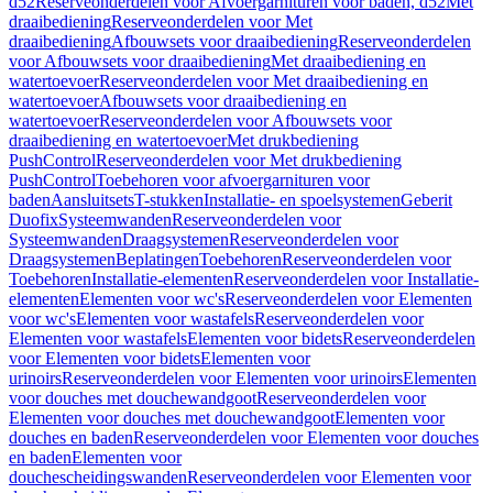
d52
Reserveonderdelen voor Afvoergarnituren voor baden, d52
Met
draaibediening
Reserveonderdelen voor Met
draaibediening
Afbouwsets voor draaibediening
Reserveonderdelen
voor Afbouwsets voor draaibediening
Met draaibediening en
watertoevoer
Reserveonderdelen voor Met draaibediening en
watertoevoer
Afbouwsets voor draaibediening en
watertoevoer
Reserveonderdelen voor Afbouwsets voor
draaibediening en watertoevoer
Met drukbediening
PushControl
Reserveonderdelen voor Met drukbediening
PushControl
Toebehoren voor afvoergarnituren voor
baden
Aansluitsets
T-stukken
Installatie- en spoelsystemen
Geberit
Duofix
Systeemwanden
Reserveonderdelen voor
Systeemwanden
Draagsystemen
Reserveonderdelen voor
Draagsystemen
Beplatingen
Toebehoren
Reserveonderdelen voor
Toebehoren
Installatie-elementen
Reserveonderdelen voor Installatie-
elementen
Elementen voor wc's
Reserveonderdelen voor Elementen
voor wc's
Elementen voor wastafels
Reserveonderdelen voor
Elementen voor wastafels
Elementen voor bidets
Reserveonderdelen
voor Elementen voor bidets
Elementen voor
urinoirs
Reserveonderdelen voor Elementen voor urinoirs
Elementen
voor douches met douchewandgoot
Reserveonderdelen voor
Elementen voor douches met douchewandgoot
Elementen voor
douches en baden
Reserveonderdelen voor Elementen voor douches
en baden
Elementen voor
douchescheidingswanden
Reserveonderdelen voor Elementen voor