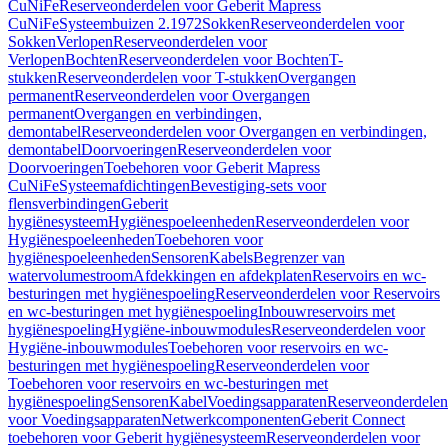
CuNiFe
Reserveonderdelen voor Geberit Mapress
CuNiFe
Systeembuizen 2.1972
Sokken
Reserveonderdelen voor
Sokken
Verlopen
Reserveonderdelen voor
Verlopen
Bochten
Reserveonderdelen voor Bochten
T-
stukken
Reserveonderdelen voor T-stukken
Overgangen
permanent
Reserveonderdelen voor Overgangen
permanent
Overgangen en verbindingen,
demontabel
Reserveonderdelen voor Overgangen en verbindingen,
demontabel
Doorvoeringen
Reserveonderdelen voor
Doorvoeringen
Toebehoren voor Geberit Mapress
CuNiFe
Systeemafdichtingen
Bevestiging-sets voor
flensverbindingen
Geberit
hygiënesysteem
Hygiënespoeleenheden
Reserveonderdelen voor
Hygiënespoeleenheden
Toebehoren voor
hygiënespoeleenheden
Sensoren
Kabels
Begrenzer van
watervolumestroom
Afdekkingen en afdekplaten
Reservoirs en wc-
besturingen met hygiënespoeling
Reserveonderdelen voor Reservoirs
en wc-besturingen met hygiënespoeling
Inbouwreservoirs met
hygiënespoeling
Hygiëne-inbouwmodules
Reserveonderdelen voor
Hygiëne-inbouwmodules
Toebehoren voor reservoirs en wc-
besturingen met hygiënespoeling
Reserveonderdelen voor
Toebehoren voor reservoirs en wc-besturingen met
hygiënespoeling
Sensoren
Kabel
Voedingsapparaten
Reserveonderdelen
voor Voedingsapparaten
Netwerkcomponenten
Geberit Connect
toebehoren voor Geberit hygiënesysteem
Reserveonderdelen voor