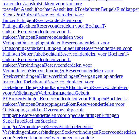
materialen
Aansluitstukken voor sanitaire
toestellen
Aansluitbochten
Aansluitstuk
Toebehoren
Beugels
Eindkappe
Silent-Pro
Buizen
Reserveonderdelen voor
Buizen
Fittingen
Reserveonderdelen voor
Fittingen
Bochten
Reserveonderdelen voor Bochten
T-
stukken
Reserveonderdelen voor T-
stukken
Verlopen
Reserveonderdelen voor
Verlopen
Ontstoppingsstukken
Reserveonderdelen voor
Ontstoppingsstukken
Fittingen SuperTube
Reserveonderdelen voor
Fittingen SuperTube
Bochten
Reserveonderdelen voor Bochten
T-
stukken
Reserveonderdelen voor T-
stukken
Verbindingen
Reserveonderdelen voor
Verbindingen
Steekverbindingen
Reserveonderdelen voor
Steekverbindingen
Klauwverbindingen
Overgangen op andere
materialen
Toebehoren
Reserveonderdelen voor
Toebehoren
Beugels
Eindkappen
Afdichtingen
Reserveonderdelen
voor Afdichtingen
Verbruiksmateriaal
Geberit
PE
Buizen
Fittingen
Reserveonderdelen voor Fittingen
Bochten
T-
stukken
Verlopen
Ontstoppingsstukken
Reserveonderdelen voor
Ontstoppingsstukken
Overgangen
Speciale
fittingen
Reserveonderdelen voor Speciale fittingen
Fittingen
SuperTube
Bochten
Speciale
fittingen
Verbindingen
Reserveonderdelen voor
Verbindingen
Lasverbindingen
Steekverbindingen
Reserveonderdelen
voor Steekverbindingen
Overgangen op andere