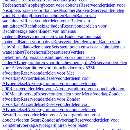
Toebehoren
Nisopbergboxen voor douches
Reserveonderdelen voor
Nisopbergboxen voor douches
Nisopbergboxen
Reserveonderdelen
voor Nisopbergboxen
Toebehoren
Baden
Baden van
sanitairacryl
Reserveonderdelen voor Baden van
sanitairacryl
Rechthoekige baden
Reserveonderdelen voor
Rechthoekige baden
Baden van mineraal
materiaal
Reserveonderdelen voor Baden van mineraal
materiaal
Baden voor baby's
Reserveonderdelen voor Baden voor
baby's
Installatie-elementen
Sets steunpoten en sets aansluitplaten en
wandankers
Toebehoren
Reparatiesets
Verdere
toebehoren
Apparaataansluitingen voor douches en
baden
Afvoergarnituren voor douchevloeren, d52
Reserveonderdelen
voor Afvoergarnituren voor douchevloeren, d52
Met
afvoerkap
Reserveonderdelen voor Met
afvoerkap
Afvoerdeksel
Reserveonderdelen voor
Afvoerdeksel
Afvoergarnituren voor douchevloeren,
d90
Reserveonderdelen voor Afvoergarnituren voor douchevloeren,
d90
Met afvoerkap
Reserveonderdelen voor Met afvoerkap
Zonder
afvoerkap
Reserveonderdelen voor Zonder
afvoerkap
Afvoerdeksel
Reserveonderdelen voor
Afvoerdeksel
Afvoergarnituren voor douchevloeren
Sestra
Reserveonderdelen voor Afvoergarnituren voor
douchevloeren Sestra
Zonder afvoerkap
Reserveonderdelen voor
Zonder afvoerkap
Afvoergarnituren voor baden,