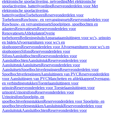
elektronische spoelactivering, netvoeding
Met elektronische
spoelactivering, batterijvoeding
Reserveonderdelen voor Met
elektronische spoelactivering,
batterijvoeding
Toebehoren
Reserveonderdelen voor
Toebehoren
Ruwbouw- en vervangingssets
Reserveonderdelen voor
Ruwbouw- en vervangingssets
Spoelpijpen, spoelbochten en
adapters
Renovatiesets
Reserveonderdelen voor
Renovatiesets
Afdekplaten
Overig
toebehoren
Bedieningshulp
Apparaataansluitingen voor wc's, urinoirs
en bidets
Afvoergarnituren voor wc's en
slophoppers
Reserveonderdelen voor Afvoergarnituren voor wc's en
slophoppers
Sifons
Reserveonderdelen voor
Sifons
Aansluitbochten
Reserveonderdelen voor
Aansluitbochten
Aansluitstuk
Reserveonderdelen voor
Aansluitstuk
Aansluitsets
Reserveonderdelen voor
Aansluitsets
Spoelbochtverlengingen
Reserveonderdelen voor
Spoelbochtverlengingen
Aansluitingen van PVC
Reserveonderdelen
voor Aansluitingen van PVC
Manchetten en afdekkappen
Overgang-
en verbindingsstukken
Toestelaansluitingen voor
urinoirs
Reserveonderdelen voor Toestelaansluitingen voor
urinoirs
Urinoirsifons
Reserveonderdelen voor
Urinoirsifons
Spoelpijp- en
spoelbochtverlengstukken
Reserveonderdelen voor Spoelpijp- en
spoelbochtverlengstukken
Aansluitstuk
Reserveonderdelen voor
Aansluitstuk
Aansluitbochten
Reserveonderdelen voor