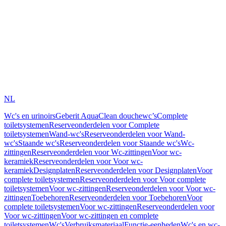
NL
Wc's en urinoirs
Geberit AquaClean douchewc’s
Complete
toiletsystemen
Reserveonderdelen voor Complete
toiletsystemen
Wand-wc's
Reserveonderdelen voor Wand-
wc's
Staande wc's
Reserveonderdelen voor Staande wc's
Wc-
zittingen
Reserveonderdelen voor Wc-zittingen
Voor wc-
keramiek
Reserveonderdelen voor Voor wc-
keramiek
Designplaten
Reserveonderdelen voor Designplaten
Voor
complete toiletsystemen
Reserveonderdelen voor Voor complete
toiletsystemen
Voor wc-zittingen
Reserveonderdelen voor Voor wc-
zittingen
Toebehoren
Reserveonderdelen voor Toebehoren
Voor
complete toiletsystemen
Voor wc-zittingen
Reserveonderdelen voor
Voor wc-zittingen
Voor wc-zittingen en complete
toiletsystemen
Wc's
Verbruiksmateriaal
Functie-eenheden
Wc's en wc-