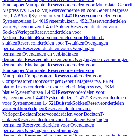
Eindkappen
Muurplaten
Reserveonderdelen voor Muurplaten
Geberit
Mapress rvs, LABS-vrij
Reserveonderdelen voor Geberit Mapress
rvs, LABS-vrij
Systeembuizen 1.4401
Reserveonderdelen voor
Systeembuizen 1.4401
Systeembuizen 1.4521
Reserveonderdelen
voor Systeembuizen 1.4521
Sokken
Reserveonderdelen voor
Sokken
Verlopen
Reserveonderdelen voor
Verlopen
Bochten
Reserveonderdelen voor Bochten
T-
stukken
Reserveonderdelen voor T-stukken
Overgangen
permanent
Reserveonderdelen voor Overgangen
permanent
Overgangen en verbindingen,
demontabel
Reserveonderdelen voor Overgangen en verbindingen,
demontabel
Eindkappen
Reserveonderdelen voor
Eindkappen
Muurplaten
Reserveonderdelen voor
Muurplaten
Compensatoren
Reserveonderdelen voor
Compensatoren
Doorvoeringen
Geberit Mapress rvs, FKM
blauw
Reserveonderdelen voor Geberit Mapress rvs, FKM
blauw
Systeembuizen 1.4401
Reserveonderdelen voor
Systeembuizen 1.4401
Systeembuizen 1.4521
Reserveonderdelen
voor Systeembuizen 1.4521
Buisstuk
Sokken
Reserveonderdelen
voor Sokken
Verlopen
Reserveonderdelen voor
Verlopen
Bochten
Reserveonderdelen voor Bochten
T-
stukken
Reserveonderdelen voor T-stukken
Overgangen
permanent
Reserveonderdelen voor Overgangen
permanent
Overgangen en verbindingen,
demontabel
Reserveonderdelen voor Overgangen en verbindingen,