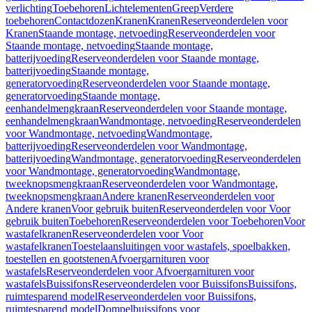
verlichting
Toebehoren
Lichtelementen
Greep
Verdere
toebehoren
Contactdozen
Kranen
Kranen
Reserveonderdelen voor
Kranen
Staande montage, netvoeding
Reserveonderdelen voor
Staande montage, netvoeding
Staande montage,
batterijvoeding
Reserveonderdelen voor Staande montage,
batterijvoeding
Staande montage,
generatorvoeding
Reserveonderdelen voor Staande montage,
generatorvoeding
Staande montage,
eenhandelmengkraan
Reserveonderdelen voor Staande montage,
eenhandelmengkraan
Wandmontage, netvoeding
Reserveonderdelen
voor Wandmontage, netvoeding
Wandmontage,
batterijvoeding
Reserveonderdelen voor Wandmontage,
batterijvoeding
Wandmontage, generatorvoeding
Reserveonderdelen
voor Wandmontage, generatorvoeding
Wandmontage,
tweeknopsmengkraan
Reserveonderdelen voor Wandmontage,
tweeknopsmengkraan
Andere kranen
Reserveonderdelen voor
Andere kranen
Voor gebruik buiten
Reserveonderdelen voor Voor
gebruik buiten
Toebehoren
Reserveonderdelen voor Toebehoren
Voor
wastafelkranen
Reserveonderdelen voor Voor
wastafelkranen
Toestelaansluitingen voor wastafels, spoelbakken,
toestellen en gootstenen
Afvoergarnituren voor
wastafels
Reserveonderdelen voor Afvoergarnituren voor
wastafels
Buissifons
Reserveonderdelen voor Buissifons
Buissifons,
ruimtesparend model
Reserveonderdelen voor Buissifons,
ruimtesparend model
Dompelbuissifons voor