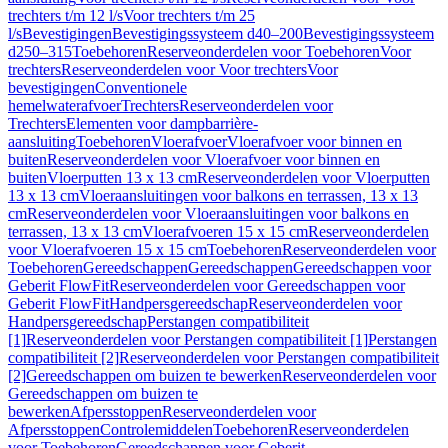
trechters t/m 12 l/s
Voor trechters t/m 25
l/s
Bevestigingen
Bevestigingssysteem d40–200
Bevestigingssysteem
d250–315
Toebehoren
Reserveonderdelen voor Toebehoren
Voor
trechters
Reserveonderdelen voor Voor trechters
Voor
bevestigingen
Conventionele
hemelwaterafvoer
Trechters
Reserveonderdelen voor
Trechters
Elementen voor dampbarrière-
aansluiting
Toebehoren
Vloerafvoer
Vloerafvoer voor binnen en
buiten
Reserveonderdelen voor Vloerafvoer voor binnen en
buiten
Vloerputten 13 x 13 cm
Reserveonderdelen voor Vloerputten
13 x 13 cm
Vloeraansluitingen voor balkons en terrassen, 13 x 13
cm
Reserveonderdelen voor Vloeraansluitingen voor balkons en
terrassen, 13 x 13 cm
Vloerafvoeren 15 x 15 cm
Reserveonderdelen
voor Vloerafvoeren 15 x 15 cm
Toebehoren
Reserveonderdelen voor
Toebehoren
Gereedschappen
Gereedschappen
Gereedschappen voor
Geberit FlowFit
Reserveonderdelen voor Gereedschappen voor
Geberit FlowFit
Handpersgereedschap
Reserveonderdelen voor
Handpersgereedschap
Perstangen compatibiliteit
[1]
Reserveonderdelen voor Perstangen compatibiliteit [1]
Perstangen
compatibiliteit [2]
Reserveonderdelen voor Perstangen compatibiliteit
[2]
Gereedschappen om buizen te bewerken
Reserveonderdelen voor
Gereedschappen om buizen te
bewerken
Afpersstoppen
Reserveonderdelen voor
Afpersstoppen
Controlemiddelen
Toebehoren
Reserveonderdelen
voor Toebehoren
Gereedschappen voor Geberit