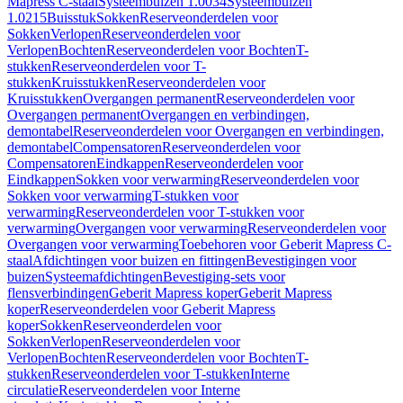
Mapress C-staal
Systeembuizen 1.0034
Systeembuizen
1.0215
Buisstuk
Sokken
Reserveonderdelen voor
Sokken
Verlopen
Reserveonderdelen voor
Verlopen
Bochten
Reserveonderdelen voor Bochten
T-
stukken
Reserveonderdelen voor T-
stukken
Kruisstukken
Reserveonderdelen voor
Kruisstukken
Overgangen permanent
Reserveonderdelen voor
Overgangen permanent
Overgangen en verbindingen,
demontabel
Reserveonderdelen voor Overgangen en verbindingen,
demontabel
Compensatoren
Reserveonderdelen voor
Compensatoren
Eindkappen
Reserveonderdelen voor
Eindkappen
Sokken voor verwarming
Reserveonderdelen voor
Sokken voor verwarming
T-stukken voor
verwarming
Reserveonderdelen voor T-stukken voor
verwarming
Overgangen voor verwarming
Reserveonderdelen voor
Overgangen voor verwarming
Toebehoren voor Geberit Mapress C-
staal
Afdichtingen voor buizen en fittingen
Bevestigingen voor
buizen
Systeemafdichtingen
Bevestiging-sets voor
flensverbindingen
Geberit Mapress koper
Geberit Mapress
koper
Reserveonderdelen voor Geberit Mapress
koper
Sokken
Reserveonderdelen voor
Sokken
Verlopen
Reserveonderdelen voor
Verlopen
Bochten
Reserveonderdelen voor Bochten
T-
stukken
Reserveonderdelen voor T-stukken
Interne
circulatie
Reserveonderdelen voor Interne