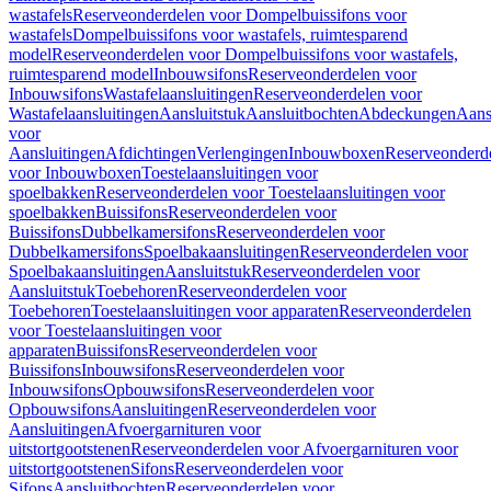
wastafels
Reserveonderdelen voor Dompelbuissifons voor
wastafels
Dompelbuissifons voor wastafels, ruimtesparend
model
Reserveonderdelen voor Dompelbuissifons voor wastafels,
ruimtesparend model
Inbouwsifons
Reserveonderdelen voor
Inbouwsifons
Wastafelaansluitingen
Reserveonderdelen voor
Wastafelaansluitingen
Aansluitstuk
Aansluitbochten
Abdeckungen
Aans
voor
Aansluitingen
Afdichtingen
Verlengingen
Inbouwboxen
Reserveonderd
voor Inbouwboxen
Toestelaansluitingen voor
spoelbakken
Reserveonderdelen voor Toestelaansluitingen voor
spoelbakken
Buissifons
Reserveonderdelen voor
Buissifons
Dubbelkamersifons
Reserveonderdelen voor
Dubbelkamersifons
Spoelbakaansluitingen
Reserveonderdelen voor
Spoelbakaansluitingen
Aansluitstuk
Reserveonderdelen voor
Aansluitstuk
Toebehoren
Reserveonderdelen voor
Toebehoren
Toestelaansluitingen voor apparaten
Reserveonderdelen
voor Toestelaansluitingen voor
apparaten
Buissifons
Reserveonderdelen voor
Buissifons
Inbouwsifons
Reserveonderdelen voor
Inbouwsifons
Opbouwsifons
Reserveonderdelen voor
Opbouwsifons
Aansluitingen
Reserveonderdelen voor
Aansluitingen
Afvoergarnituren voor
uitstortgootstenen
Reserveonderdelen voor Afvoergarnituren voor
uitstortgootstenen
Sifons
Reserveonderdelen voor
Sifons
Aansluitbochten
Reserveonderdelen voor