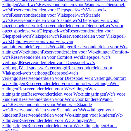
zittingen
Wand-wc's
Reserveonderdelen voor Wand-wc's
Diepspoel-
wc’s
Reserveonderdelen voor Diepspoel-wc’s
Vlakspoel-
wc’s
Reserveonderdelen voor Vlakspoel-wc’s
Staande
wc's
Reserveonderdelen voor Staande wc's
Diepspoel-wc's voor
opzet spoelreservoir
Reserveonderdelen voor Diepspoel-wc's voor
opzet spoelreservoir
Diepspoel-wc’s
Reserveonderdelen voor
Diepspoel-wc’s
Vlakspoel-wc’s
Reserveonderdelen voor Vlakspoel-
wc’s
Opbouwreservoirs voor wc's, van
sanitairkeramiek
Geplaatst
Wc-zittingen
Reserveonderdelen voor Wc-
zittingen
Wc-zittingen
Reserveonderdelen voor Wc-zittingen
Comfort-
wc's
Reserveonderdelen voor Comfort-wc's
Diepspoel-wc’s
verhoogd
Reserveonderdelen voor Diepspoel-wc’s
verhoogd
Vlakspoel-wc’s verhoogd
Reserveonderdelen voor
Vlakspoel-wc’s verhoogd
Diepspoel-wc's
verlengd
Reserveonderdelen voor Diepspoel-wc's verlengd
Comfort
wc-zittingen
Reserveonderdelen voor Comfort wc-zittingen
Wc-
zittingen
Reserveonderdelen voor Wc-zittingen
Wc-
zittingsringen
Reserveonderdelen voor Wc-zittingsringen
Wc’s voor
kinderen
Reserveonderdelen voor Wc’s voor kinderen
Wand-
wc's
Reserveonderdelen voor Wand-wc's
Staande
wc's
Reserveonderdelen voor Staande wc's
Wc-zittingen voor
kinderen
Reserveonderdelen voor Wc-zittingen voor kinderen
Wc-
zittingen
Reserveonderdelen voor Wc-zittingen
Wc-
zittingsringen
Reserveonderdelen voor Wc-zittingsringen
Hurk-
wc's
Met