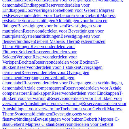
demontabel
Eindkappen
Reserveonderdelen voor
Eindkappen
Doorvoeringen
Toebehoren voor Geberit Mapress
rvs
Reserveonderdelen voor Toebehoren voor Geberit Mapress
rvs
Isolatie voor aansluitingen
Afdichtingen voor buizen en
fittingen
Bevestigingen voor buizen
Bevestigingen voor
muurplaten
Reserveonderdelen voor Bevestigingen voor
muurplaten
Systeemafdichtingen
Bevestiging-sets voor
flensverbindingen
Geberit Mapress Therm
Systeembuizen
Therm
Fittingen
Reserveonderdelen voor
Fittingen
Sokken
Reserveonderdelen voor
Sokken
Verlopen
Reserveonderdelen voor
Verlopen
Bochten
Reserveonderdelen voor Bochten
T-
stukken
Reserveonderdelen voor T-stukken
Overgangen
permanent
Reserveonderdelen voor Overgangen
permanent
Overgangen en verbindingen,
demontabel
Reserveonderdelen voor Overgangen en verbindingen,
demontabel
Axiale compensatoren
Reserveonderdelen voor Axiale
compensatoren
Eindkappen
Reserveonderdelen voor Eindkappen
T-
stukken voor verwarming
Reserveonderdelen voor T-stukken voor
verwarming
Aansluitingen voor verwarming
Reserveonderdelen voor
Aansluitingen voor verwarming
Toebehoren voor Geberit Mapress
Therm
Systeemafdichtingen
Bevestiging-sets voor
flensverbindingen
Bevestigingen voor buizen
Geberit Mapress C-
staal
Geberit Mapress C-staal
Reserveonderdelen voor Geberit