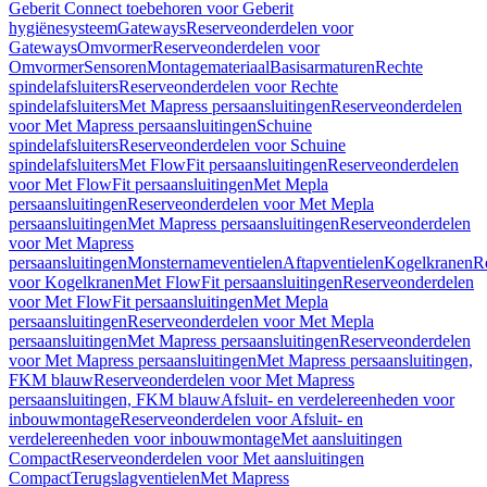
Geberit Connect toebehoren voor Geberit
hygiënesysteem
Gateways
Reserveonderdelen voor
Gateways
Omvormer
Reserveonderdelen voor
Omvormer
Sensoren
Montagemateriaal
Basisarmaturen
Rechte
spindelafsluiters
Reserveonderdelen voor Rechte
spindelafsluiters
Met Mapress persaansluitingen
Reserveonderdelen
voor Met Mapress persaansluitingen
Schuine
spindelafsluiters
Reserveonderdelen voor Schuine
spindelafsluiters
Met FlowFit persaansluitingen
Reserveonderdelen
voor Met FlowFit persaansluitingen
Met Mepla
persaansluitingen
Reserveonderdelen voor Met Mepla
persaansluitingen
Met Mapress persaansluitingen
Reserveonderdelen
voor Met Mapress
persaansluitingen
Monsternameventielen
Aftapventielen
Kogelkranen
R
voor Kogelkranen
Met FlowFit persaansluitingen
Reserveonderdelen
voor Met FlowFit persaansluitingen
Met Mepla
persaansluitingen
Reserveonderdelen voor Met Mepla
persaansluitingen
Met Mapress persaansluitingen
Reserveonderdelen
voor Met Mapress persaansluitingen
Met Mapress persaansluitingen,
FKM blauw
Reserveonderdelen voor Met Mapress
persaansluitingen, FKM blauw
Afsluit- en verdelereenheden voor
inbouwmontage
Reserveonderdelen voor Afsluit- en
verdelereenheden voor inbouwmontage
Met aansluitingen
Compact
Reserveonderdelen voor Met aansluitingen
Compact
Terugslagventielen
Met Mapress