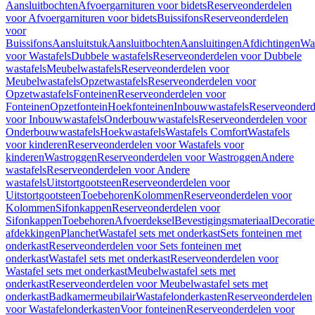
Aansluitbochten
Afvoergarnituren voor bidets
Reserveonderdelen
voor Afvoergarnituren voor bidets
Buissifons
Reserveonderdelen
voor
Buissifons
Aansluitstuk
Aansluitbochten
Aansluitingen
Afdichtingen
Was
voor Wastafels
Dubbele wastafels
Reserveonderdelen voor Dubbele
wastafels
Meubelwastafels
Reserveonderdelen voor
Meubelwastafels
Opzetwastafels
Reserveonderdelen voor
Opzetwastafels
Fonteinen
Reserveonderdelen voor
Fonteinen
Opzetfontein
Hoekfonteinen
Inbouwwastafels
Reserveonderd
voor Inbouwwastafels
Onderbouwwastafels
Reserveonderdelen voor
Onderbouwwastafels
Hoekwastafels
Wastafels Comfort
Wastafels
voor kinderen
Reserveonderdelen voor Wastafels voor
kinderen
Wastroggen
Reserveonderdelen voor Wastroggen
Andere
wastafels
Reserveonderdelen voor Andere
wastafels
Uitstortgootsteen
Reserveonderdelen voor
Uitstortgootsteen
Toebehoren
Kolommen
Reserveonderdelen voor
Kolommen
Sifonkappen
Reserveonderdelen voor
Sifonkappen
Toebehoren
Afvoerdeksel
Bevestigingsmateriaal
Decorati
afdekkingen
Planchet
Wastafel sets met onderkast
Sets fonteinen met
onderkast
Reserveonderdelen voor Sets fonteinen met
onderkast
Wastafel sets met onderkast
Reserveonderdelen voor
Wastafel sets met onderkast
Meubelwastafel sets met
onderkast
Reserveonderdelen voor Meubelwastafel sets met
onderkast
Badkamermeubilair
Wastafelonderkasten
Reserveonderdelen
voor Wastafelonderkasten
Voor fonteinen
Reserveonderdelen voor