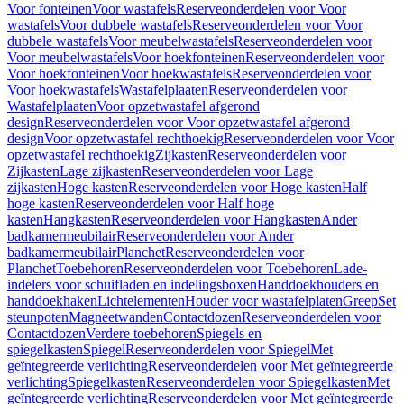
Voor fonteinen
Voor wastafels
Reserveonderdelen voor Voor
wastafels
Voor dubbele wastafels
Reserveonderdelen voor Voor
dubbele wastafels
Voor meubelwastafels
Reserveonderdelen voor
Voor meubelwastafels
Voor hoekfonteinen
Reserveonderdelen voor
Voor hoekfonteinen
Voor hoekwastafels
Reserveonderdelen voor
Voor hoekwastafels
Wastafelplaaten
Reserveonderdelen voor
Wastafelplaaten
Voor opzetwastafel afgerond
design
Reserveonderdelen voor Voor opzetwastafel afgerond
design
Voor opzetwastafel rechthoekig
Reserveonderdelen voor Voor
opzetwastafel rechthoekig
Zijkasten
Reserveonderdelen voor
Zijkasten
Lage zijkasten
Reserveonderdelen voor Lage
zijkasten
Hoge kasten
Reserveonderdelen voor Hoge kasten
Half
hoge kasten
Reserveonderdelen voor Half hoge
kasten
Hangkasten
Reserveonderdelen voor Hangkasten
Ander
badkamermeubilair
Reserveonderdelen voor Ander
badkamermeubilair
Planchet
Reserveonderdelen voor
Planchet
Toebehoren
Reserveonderdelen voor Toebehoren
Lade-
indelers voor schuifladen en indelingsboxen
Handdoekhouders en
handdoekhaken
Lichtelementen
Houder voor wastafelplaten
Greep
Set
steunpoten
Magneetwanden
Contactdozen
Reserveonderdelen voor
Contactdozen
Verdere toebehoren
Spiegels en
spiegelkasten
Spiegel
Reserveonderdelen voor Spiegel
Met
geïntegreerde verlichting
Reserveonderdelen voor Met geïntegreerde
verlichting
Spiegelkasten
Reserveonderdelen voor Spiegelkasten
Met
geïntegreerde verlichting
Reserveonderdelen voor Met geïntegreerde