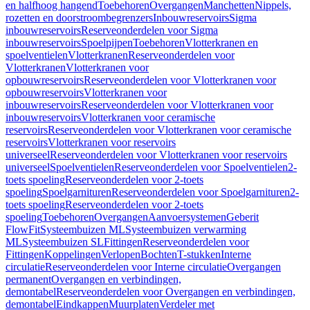
en halfhoog hangend
Toebehoren
Overgangen
Manchetten
Nippels,
rozetten en doorstroombegrenzers
Inbouwreservoirs
Sigma
inbouwreservoirs
Reserveonderdelen voor Sigma
inbouwreservoirs
Spoelpijpen
Toebehoren
Vlotterkranen en
spoelventielen
Vlotterkranen
Reserveonderdelen voor
Vlotterkranen
Vlotterkranen voor
opbouwreservoirs
Reserveonderdelen voor Vlotterkranen voor
opbouwreservoirs
Vlotterkranen voor
inbouwreservoirs
Reserveonderdelen voor Vlotterkranen voor
inbouwreservoirs
Vlotterkranen voor ceramische
reservoirs
Reserveonderdelen voor Vlotterkranen voor ceramische
reservoirs
Vlotterkranen voor reservoirs
universeel
Reserveonderdelen voor Vlotterkranen voor reservoirs
universeel
Spoelventielen
Reserveonderdelen voor Spoelventielen
2-
toets spoeling
Reserveonderdelen voor 2-toets
spoeling
Spoelgarnituren
Reserveonderdelen voor Spoelgarnituren
2-
toets spoeling
Reserveonderdelen voor 2-toets
spoeling
Toebehoren
Overgangen
Aanvoersystemen
Geberit
FlowFit
Systeembuizen ML
Systeembuizen verwarming
ML
Systeembuizen SL
Fittingen
Reserveonderdelen voor
Fittingen
Koppelingen
Verlopen
Bochten
T-stukken
Interne
circulatie
Reserveonderdelen voor Interne circulatie
Overgangen
permanent
Overgangen en verbindingen,
demontabel
Reserveonderdelen voor Overgangen en verbindingen,
demontabel
Eindkappen
Muurplaten
Verdeler met