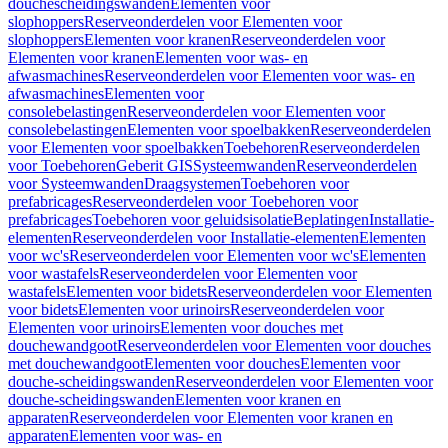
douchescheidingswanden
Elementen voor
slophoppers
Reserveonderdelen voor Elementen voor
slophoppers
Elementen voor kranen
Reserveonderdelen voor
Elementen voor kranen
Elementen voor was- en
afwasmachines
Reserveonderdelen voor Elementen voor was- en
afwasmachines
Elementen voor
consolebelastingen
Reserveonderdelen voor Elementen voor
consolebelastingen
Elementen voor spoelbakken
Reserveonderdelen
voor Elementen voor spoelbakken
Toebehoren
Reserveonderdelen
voor Toebehoren
Geberit GIS
Systeemwanden
Reserveonderdelen
voor Systeemwanden
Draagsystemen
Toebehoren voor
prefabricages
Reserveonderdelen voor Toebehoren voor
prefabricages
Toebehoren voor geluidsisolatie
Beplatingen
Installatie-
elementen
Reserveonderdelen voor Installatie-elementen
Elementen
voor wc's
Reserveonderdelen voor Elementen voor wc's
Elementen
voor wastafels
Reserveonderdelen voor Elementen voor
wastafels
Elementen voor bidets
Reserveonderdelen voor Elementen
voor bidets
Elementen voor urinoirs
Reserveonderdelen voor
Elementen voor urinoirs
Elementen voor douches met
douchewandgoot
Reserveonderdelen voor Elementen voor douches
met douchewandgoot
Elementen voor douches
Elementen voor
douche-scheidingswanden
Reserveonderdelen voor Elementen voor
douche-scheidingswanden
Elementen voor kranen en
apparaten
Reserveonderdelen voor Elementen voor kranen en
apparaten
Elementen voor was- en