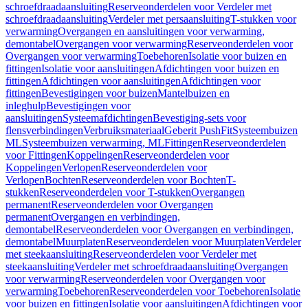
schroefdraadaansluiting
Reserveonderdelen voor Verdeler met
schroefdraadaansluiting
Verdeler met persaansluiting
T-stukken voor
verwarming
Overgangen en aansluitingen voor verwarming,
demontabel
Overgangen voor verwarming
Reserveonderdelen voor
Overgangen voor verwarming
Toebehoren
Isolatie voor buizen en
fittingen
Isolatie voor aansluitingen
Afdichtingen voor buizen en
fittingen
Afdichtingen voor aansluitingen
Afdichtingen voor
fittingen
Bevestigingen voor buizen
Mantelbuizen en
inleghulp
Bevestigingen voor
aansluitingen
Systeemafdichtingen
Bevestiging-sets voor
flensverbindingen
Verbruiksmateriaal
Geberit PushFit
Systeembuizen
ML
Systeembuizen verwarming, ML
Fittingen
Reserveonderdelen
voor Fittingen
Koppelingen
Reserveonderdelen voor
Koppelingen
Verlopen
Reserveonderdelen voor
Verlopen
Bochten
Reserveonderdelen voor Bochten
T-
stukken
Reserveonderdelen voor T-stukken
Overgangen
permanent
Reserveonderdelen voor Overgangen
permanent
Overgangen en verbindingen,
demontabel
Reserveonderdelen voor Overgangen en verbindingen,
demontabel
Muurplaten
Reserveonderdelen voor Muurplaten
Verdeler
met steekaansluiting
Reserveonderdelen voor Verdeler met
steekaansluiting
Verdeler met schroefdraadaansluiting
Overgangen
voor verwarming
Reserveonderdelen voor Overgangen voor
verwarming
Toebehoren
Reserveonderdelen voor Toebehoren
Isolatie
voor buizen en fittingen
Isolatie voor aansluitingen
Afdichtingen voor