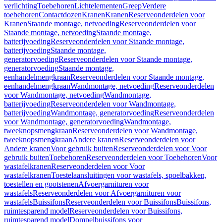
verlichting
Toebehoren
Lichtelementen
Greep
Verdere
toebehoren
Contactdozen
Kranen
Kranen
Reserveonderdelen voor
Kranen
Staande montage, netvoeding
Reserveonderdelen voor
Staande montage, netvoeding
Staande montage,
batterijvoeding
Reserveonderdelen voor Staande montage,
batterijvoeding
Staande montage,
generatorvoeding
Reserveonderdelen voor Staande montage,
generatorvoeding
Staande montage,
eenhandelmengkraan
Reserveonderdelen voor Staande montage,
eenhandelmengkraan
Wandmontage, netvoeding
Reserveonderdelen
voor Wandmontage, netvoeding
Wandmontage,
batterijvoeding
Reserveonderdelen voor Wandmontage,
batterijvoeding
Wandmontage, generatorvoeding
Reserveonderdelen
voor Wandmontage, generatorvoeding
Wandmontage,
tweeknopsmengkraan
Reserveonderdelen voor Wandmontage,
tweeknopsmengkraan
Andere kranen
Reserveonderdelen voor
Andere kranen
Voor gebruik buiten
Reserveonderdelen voor Voor
gebruik buiten
Toebehoren
Reserveonderdelen voor Toebehoren
Voor
wastafelkranen
Reserveonderdelen voor Voor
wastafelkranen
Toestelaansluitingen voor wastafels, spoelbakken,
toestellen en gootstenen
Afvoergarnituren voor
wastafels
Reserveonderdelen voor Afvoergarnituren voor
wastafels
Buissifons
Reserveonderdelen voor Buissifons
Buissifons,
ruimtesparend model
Reserveonderdelen voor Buissifons,
ruimtesparend model
Dompelbuissifons voor