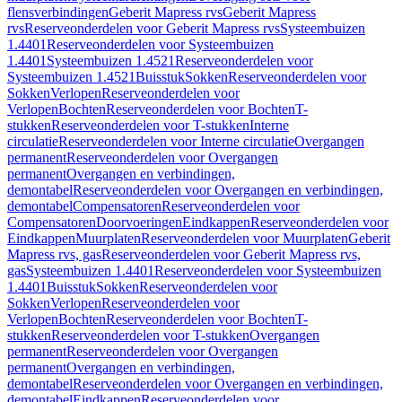
flensverbindingen
Geberit Mapress rvs
Geberit Mapress
rvs
Reserveonderdelen voor Geberit Mapress rvs
Systeembuizen
1.4401
Reserveonderdelen voor Systeembuizen
1.4401
Systeembuizen 1.4521
Reserveonderdelen voor
Systeembuizen 1.4521
Buisstuk
Sokken
Reserveonderdelen voor
Sokken
Verlopen
Reserveonderdelen voor
Verlopen
Bochten
Reserveonderdelen voor Bochten
T-
stukken
Reserveonderdelen voor T-stukken
Interne
circulatie
Reserveonderdelen voor Interne circulatie
Overgangen
permanent
Reserveonderdelen voor Overgangen
permanent
Overgangen en verbindingen,
demontabel
Reserveonderdelen voor Overgangen en verbindingen,
demontabel
Compensatoren
Reserveonderdelen voor
Compensatoren
Doorvoeringen
Eindkappen
Reserveonderdelen voor
Eindkappen
Muurplaten
Reserveonderdelen voor Muurplaten
Geberit
Mapress rvs, gas
Reserveonderdelen voor Geberit Mapress rvs,
gas
Systeembuizen 1.4401
Reserveonderdelen voor Systeembuizen
1.4401
Buisstuk
Sokken
Reserveonderdelen voor
Sokken
Verlopen
Reserveonderdelen voor
Verlopen
Bochten
Reserveonderdelen voor Bochten
T-
stukken
Reserveonderdelen voor T-stukken
Overgangen
permanent
Reserveonderdelen voor Overgangen
permanent
Overgangen en verbindingen,
demontabel
Reserveonderdelen voor Overgangen en verbindingen,
demontabel
Eindkappen
Reserveonderdelen voor