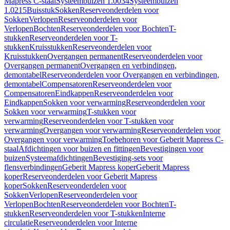
Mapress C-staal
Systeembuizen 1.0034
Systeembuizen
1.0215
Buisstuk
Sokken
Reserveonderdelen voor
Sokken
Verlopen
Reserveonderdelen voor
Verlopen
Bochten
Reserveonderdelen voor Bochten
T-
stukken
Reserveonderdelen voor T-
stukken
Kruisstukken
Reserveonderdelen voor
Kruisstukken
Overgangen permanent
Reserveonderdelen voor
Overgangen permanent
Overgangen en verbindingen,
demontabel
Reserveonderdelen voor Overgangen en verbindingen,
demontabel
Compensatoren
Reserveonderdelen voor
Compensatoren
Eindkappen
Reserveonderdelen voor
Eindkappen
Sokken voor verwarming
Reserveonderdelen voor
Sokken voor verwarming
T-stukken voor
verwarming
Reserveonderdelen voor T-stukken voor
verwarming
Overgangen voor verwarming
Reserveonderdelen voor
Overgangen voor verwarming
Toebehoren voor Geberit Mapress C-
staal
Afdichtingen voor buizen en fittingen
Bevestigingen voor
buizen
Systeemafdichtingen
Bevestiging-sets voor
flensverbindingen
Geberit Mapress koper
Geberit Mapress
koper
Reserveonderdelen voor Geberit Mapress
koper
Sokken
Reserveonderdelen voor
Sokken
Verlopen
Reserveonderdelen voor
Verlopen
Bochten
Reserveonderdelen voor Bochten
T-
stukken
Reserveonderdelen voor T-stukken
Interne
circulatie
Reserveonderdelen voor Interne