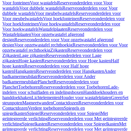
Voor fonteinen
Voor wastafels
Reserveonderdelen voor Voor
wastafels
Voor dubbele wastafels
Reserveonderdelen voor Voor
dubbele wastafels
Voor meubelwastafels
Reserveonderdelen voor
Voor meubelwastafels
Voor hoekfonteinen
Reserveonderdelen voor
Voor hoekfonteinen
Voor hoekwastafels
Reserveonderdelen voor
Voor hoekwastafels
Wastafelplaaten
Reserveonderdelen voor
Wastafelplaaten
Voor opzetwastafel afgerond
design
Reserveonderdelen voor Voor opzetwastafel afgerond
design
Voor opzetwastafel rechthoekig
Reserveonderdelen voor Voor
opzetwastafel rechthoekig
Zijkasten
Reserveonderdelen voor
Zijkasten
Lage zijkasten
Reserveonderdelen voor Lage
zijkasten
Hoge kasten
Reserveonderdelen voor Hoge kasten
Half
hoge kasten
Reserveonderdelen voor Half hoge
kasten
Hangkasten
Reserveonderdelen voor Hangkasten
Ander
badkamermeubilair
Reserveonderdelen voor Ander
badkamermeubilair
Planchet
Reserveonderdelen voor
Planchet
Toebehoren
Reserveonderdelen voor Toebehoren
Lade-
indelers voor schuifladen en indelingsboxen
Handdoekhouders en
handdoekhaken
Lichtelementen
Houder voor wastafelplaten
Greep
Set
steunpoten
Magneetwanden
Contactdozen
Reserveonderdelen voor
Contactdozen
Verdere toebehoren
Spiegels en
spiegelkasten
Spiegel
Reserveonderdelen voor Spiegel
Met
geïntegreerde verlichting
Reserveonderdelen voor Met geïntegreerde
verlichting
Spiegelkasten
Reserveonderdelen voor Spiegelkasten
Met
geïntegreerde verlichting
Reserveonderdelen voor Met geïntegreerde