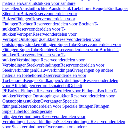
materialen
Aansluitstukken voor sanitaire
toestellen
Aansluitbochten
Aansluitstuk
Toebehoren
Beugels
Eindkappe
Silent-Pro
Buizen
Reserveonderdelen voor
Buizen
Fittingen
Reserveonderdelen voor
Fittingen
Bochten
Reserveonderdelen voor Bochten
T-
stukken
Reserveonderdelen voor T-
stukken
Verlopen
Reserveonderdelen voor
Verlopen
Ontstoppingsstukken
Reserveonderdelen voor
Ontstoppingsstukken
Fittingen SuperTube
Reserveonderdelen voor
Fittingen SuperTube
Bochten
Reserveonderdelen voor Bochten
T-
stukken
Reserveonderdelen voor T-
stukken
Verbindingen
Reserveonderdelen voor
Verbindingen
Steekverbindingen
Reserveonderdelen voor
Steekverbindingen
Klauwverbindingen
Overgangen op andere
materialen
Toebehoren
Reserveonderdelen voor
Toebehoren
Beugels
Eindkappen
Afdichtingen
Reserveonderdelen
voor Afdichtingen
Verbruiksmateriaal
Geberit
PE
Buizen
Fittingen
Reserveonderdelen voor Fittingen
Bochten
T-
stukken
Verlopen
Ontstoppingsstukken
Reserveonderdelen voor
Ontstoppingsstukken
Overgangen
Speciale
fittingen
Reserveonderdelen voor Speciale fittingen
Fittingen
SuperTube
Bochten
Speciale
fittingen
Verbindingen
Reserveonderdelen voor
Verbindingen
Lasverbindingen
Steekverbindingen
Reserveonderdelen
voor Steekverbindingen
Overgangen op andere