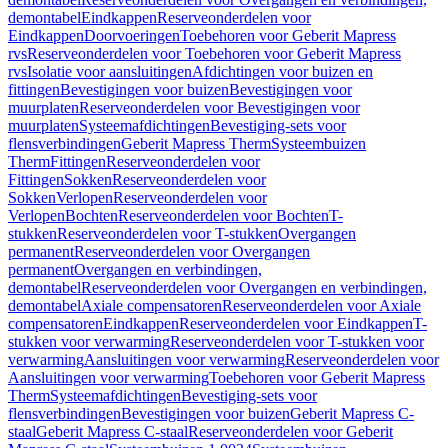
demontabel
Eindkappen
Reserveonderdelen voor
Eindkappen
Doorvoeringen
Toebehoren voor Geberit Mapress
rvs
Reserveonderdelen voor Toebehoren voor Geberit Mapress
rvs
Isolatie voor aansluitingen
Afdichtingen voor buizen en
fittingen
Bevestigingen voor buizen
Bevestigingen voor
muurplaten
Reserveonderdelen voor Bevestigingen voor
muurplaten
Systeemafdichtingen
Bevestiging-sets voor
flensverbindingen
Geberit Mapress Therm
Systeembuizen
Therm
Fittingen
Reserveonderdelen voor
Fittingen
Sokken
Reserveonderdelen voor
Sokken
Verlopen
Reserveonderdelen voor
Verlopen
Bochten
Reserveonderdelen voor Bochten
T-
stukken
Reserveonderdelen voor T-stukken
Overgangen
permanent
Reserveonderdelen voor Overgangen
permanent
Overgangen en verbindingen,
demontabel
Reserveonderdelen voor Overgangen en verbindingen,
demontabel
Axiale compensatoren
Reserveonderdelen voor Axiale
compensatoren
Eindkappen
Reserveonderdelen voor Eindkappen
T-
stukken voor verwarming
Reserveonderdelen voor T-stukken voor
verwarming
Aansluitingen voor verwarming
Reserveonderdelen voor
Aansluitingen voor verwarming
Toebehoren voor Geberit Mapress
Therm
Systeemafdichtingen
Bevestiging-sets voor
flensverbindingen
Bevestigingen voor buizen
Geberit Mapress C-
staal
Geberit Mapress C-staal
Reserveonderdelen voor Geberit