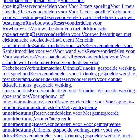
pneumatische spoelactivering
Voor 2-toets
spoeling
Reserveonderdelen voor Voor 2-toets spoeling
Voor 1-toets
spoeling
Reserveonderdelen voor Voor 1-toets spoeling
Toebehoren
voor wc-besturingen
Reserveonderdelen voor Toebehoren voor wc-
besturingen
Ruwbouwsets
Reserveonderdelen voor
Ruwbouwsets
Voor wc-besturingen met elektronische
spoelactivering
Reserveonderdelen voor Voor wc-besturingen met
elektronische spoelactivering
Geberit Monolith
sanitairmodules
Sanitairmodules voor wc's
Reserveonderdelen voor
Sanitairmodules voor wc's
Voor wand-wc's
Reserveonderdelen voor
Voor wand-wc's
Voor staande wc's
Reserveonderdelen voor Voor
staande wc's
Toebehoren
Reserveonderdelen voor
Toebehoren
Verbruiksmateriaal
Urinoirs
Urinoirs, gespoelde werking,
met spoelrand
Reserveonderdelen voor Urinoirs, gespoelde werking,
met spoelrand
Zonder deksel
Reserveonderdelen voor Zonder
deksel
Urinoirs, gespoelde werking,
spoelrandloos
Reserveonderdelen voor Urinoirs, gespoelde werking,
spoelrandloos
Voor opbouw- of
inbouwurinoirstuursysteem
Reserveonderdelen voor Voor opbouw-
of inbouwurinoirstuursysteem
Met geïntegreerde
urinoirbesturing
Reserveonderdelen voor Met geïntegreerde
urinoirbesturing
Voor geïntegreerde
urinoirbesturing
Reserveonderdelen voor Voor geïntegreerde
urinoirbesturing
Urinoirs, gespoelde werking, met / voor wc-
deksel
Reserveonderdelen voor Urinoirs, gespoelde werking, met /