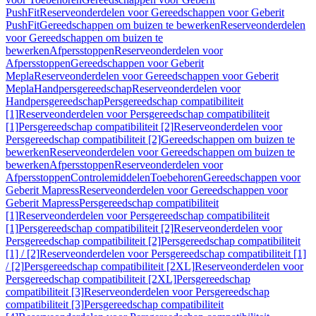
PushFit
Reserveonderdelen voor Gereedschappen voor Geberit
PushFit
Gereedschappen om buizen te bewerken
Reserveonderdelen
voor Gereedschappen om buizen te
bewerken
Afpersstoppen
Reserveonderdelen voor
Afpersstoppen
Gereedschappen voor Geberit
Mepla
Reserveonderdelen voor Gereedschappen voor Geberit
Mepla
Handpersgereedschap
Reserveonderdelen voor
Handpersgereedschap
Persgereedschap compatibiliteit
[1]
Reserveonderdelen voor Persgereedschap compatibiliteit
[1]
Persgereedschap compatibiliteit [2]
Reserveonderdelen voor
Persgereedschap compatibiliteit [2]
Gereedschappen om buizen te
bewerken
Reserveonderdelen voor Gereedschappen om buizen te
bewerken
Afpersstoppen
Reserveonderdelen voor
Afpersstoppen
Controlemiddelen
Toebehoren
Gereedschappen voor
Geberit Mapress
Reserveonderdelen voor Gereedschappen voor
Geberit Mapress
Persgereedschap compatibiliteit
[1]
Reserveonderdelen voor Persgereedschap compatibiliteit
[1]
Persgereedschap compatibiliteit [2]
Reserveonderdelen voor
Persgereedschap compatibiliteit [2]
Persgereedschap compatibiliteit
[1] / [2]
Reserveonderdelen voor Persgereedschap compatibiliteit [1]
/ [2]
Persgereedschap compatibiliteit [2XL]
Reserveonderdelen voor
Persgereedschap compatibiliteit [2XL]
Persgereedschap
compatibiliteit [3]
Reserveonderdelen voor Persgereedschap
compatibiliteit [3]
Persgereedschap compatibiliteit