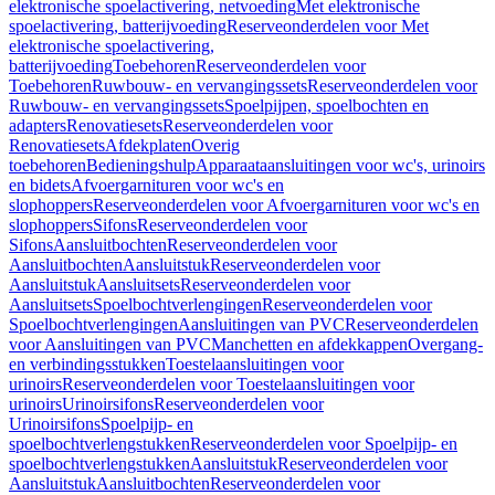
elektronische spoelactivering, netvoeding
Met elektronische
spoelactivering, batterijvoeding
Reserveonderdelen voor Met
elektronische spoelactivering,
batterijvoeding
Toebehoren
Reserveonderdelen voor
Toebehoren
Ruwbouw- en vervangingssets
Reserveonderdelen voor
Ruwbouw- en vervangingssets
Spoelpijpen, spoelbochten en
adapters
Renovatiesets
Reserveonderdelen voor
Renovatiesets
Afdekplaten
Overig
toebehoren
Bedieningshulp
Apparaataansluitingen voor wc's, urinoirs
en bidets
Afvoergarnituren voor wc's en
slophoppers
Reserveonderdelen voor Afvoergarnituren voor wc's en
slophoppers
Sifons
Reserveonderdelen voor
Sifons
Aansluitbochten
Reserveonderdelen voor
Aansluitbochten
Aansluitstuk
Reserveonderdelen voor
Aansluitstuk
Aansluitsets
Reserveonderdelen voor
Aansluitsets
Spoelbochtverlengingen
Reserveonderdelen voor
Spoelbochtverlengingen
Aansluitingen van PVC
Reserveonderdelen
voor Aansluitingen van PVC
Manchetten en afdekkappen
Overgang-
en verbindingsstukken
Toestelaansluitingen voor
urinoirs
Reserveonderdelen voor Toestelaansluitingen voor
urinoirs
Urinoirsifons
Reserveonderdelen voor
Urinoirsifons
Spoelpijp- en
spoelbochtverlengstukken
Reserveonderdelen voor Spoelpijp- en
spoelbochtverlengstukken
Aansluitstuk
Reserveonderdelen voor
Aansluitstuk
Aansluitbochten
Reserveonderdelen voor