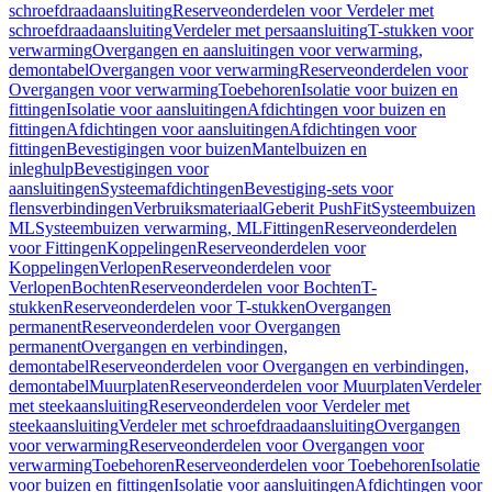
schroefdraadaansluiting
Reserveonderdelen voor Verdeler met
schroefdraadaansluiting
Verdeler met persaansluiting
T-stukken voor
verwarming
Overgangen en aansluitingen voor verwarming,
demontabel
Overgangen voor verwarming
Reserveonderdelen voor
Overgangen voor verwarming
Toebehoren
Isolatie voor buizen en
fittingen
Isolatie voor aansluitingen
Afdichtingen voor buizen en
fittingen
Afdichtingen voor aansluitingen
Afdichtingen voor
fittingen
Bevestigingen voor buizen
Mantelbuizen en
inleghulp
Bevestigingen voor
aansluitingen
Systeemafdichtingen
Bevestiging-sets voor
flensverbindingen
Verbruiksmateriaal
Geberit PushFit
Systeembuizen
ML
Systeembuizen verwarming, ML
Fittingen
Reserveonderdelen
voor Fittingen
Koppelingen
Reserveonderdelen voor
Koppelingen
Verlopen
Reserveonderdelen voor
Verlopen
Bochten
Reserveonderdelen voor Bochten
T-
stukken
Reserveonderdelen voor T-stukken
Overgangen
permanent
Reserveonderdelen voor Overgangen
permanent
Overgangen en verbindingen,
demontabel
Reserveonderdelen voor Overgangen en verbindingen,
demontabel
Muurplaten
Reserveonderdelen voor Muurplaten
Verdeler
met steekaansluiting
Reserveonderdelen voor Verdeler met
steekaansluiting
Verdeler met schroefdraadaansluiting
Overgangen
voor verwarming
Reserveonderdelen voor Overgangen voor
verwarming
Toebehoren
Reserveonderdelen voor Toebehoren
Isolatie
voor buizen en fittingen
Isolatie voor aansluitingen
Afdichtingen voor