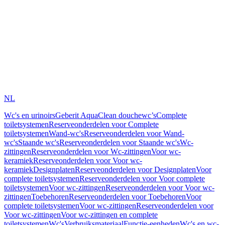
NL
Wc's en urinoirs
Geberit AquaClean douchewc’s
Complete
toiletsystemen
Reserveonderdelen voor Complete
toiletsystemen
Wand-wc's
Reserveonderdelen voor Wand-
wc's
Staande wc's
Reserveonderdelen voor Staande wc's
Wc-
zittingen
Reserveonderdelen voor Wc-zittingen
Voor wc-
keramiek
Reserveonderdelen voor Voor wc-
keramiek
Designplaten
Reserveonderdelen voor Designplaten
Voor
complete toiletsystemen
Reserveonderdelen voor Voor complete
toiletsystemen
Voor wc-zittingen
Reserveonderdelen voor Voor wc-
zittingen
Toebehoren
Reserveonderdelen voor Toebehoren
Voor
complete toiletsystemen
Voor wc-zittingen
Reserveonderdelen voor
Voor wc-zittingen
Voor wc-zittingen en complete
toiletsystemen
Wc's
Verbruiksmateriaal
Functie-eenheden
Wc's en wc-