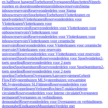
en halfhoog hangend
Toebehoren
Overgangen
Manchetten
Nippels,
rozetten en doorstroombegrenzers
Inbouwreservoirs
Sigma
inbouwreservoirs
Reserveonderdelen voor Sigma
inbouwreservoirs
Spoelpijpen
Toebehoren
Vlotterkranen en
spoelventielen
Vlotterkranen
Reserveonderdelen voor
Vlotterkranen
Vlotterkranen voor
opbouwreservoirs
Reserveonderdelen voor Vlotterkranen voor
opbouwreservoirs
Vlotterkranen voor
inbouwreservoirs
Reserveonderdelen voor Vlotterkranen voor
inbouwreservoirs
Vlotterkranen voor ceramische
reservoirs
Reserveonderdelen voor Vlotterkranen voor ceramische
reservoirs
Vlotterkranen voor reservoirs
universeel
Reserveonderdelen voor Vlotterkranen voor reservoirs
universeel
Spoelventielen
Reserveonderdelen voor Spoelventielen
2-
toets spoeling
Reserveonderdelen voor 2-toets
spoeling
Spoelgarnituren
Reserveonderdelen voor Spoelgarnituren
2-
toets spoeling
Reserveonderdelen voor 2-toets
spoeling
Toebehoren
Overgangen
Aanvoersystemen
Geberit
FlowFit
Systeembuizen ML
Systeembuizen verwarming
ML
Systeembuizen SL
Fittingen
Reserveonderdelen voor
Fittingen
Koppelingen
Verlopen
Bochten
T-stukken
Interne
circulatie
Reserveonderdelen voor Interne circulatie
Overgangen
permanent
Overgangen en verbindingen,
demontabel
Reserveonderdelen voor Overgangen en verbindingen,
demontabel
Eindkappen
Muurplaten
Verdeler met