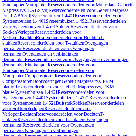
Eindkappen
Muurplaten
Reserveonderdelen voor Muurplaten
Geberit
Mapress rvs, LABS-vrij
Reserveonderdelen voor Geberit Mapress
rvs, LABS-vrij
Systeembuizen 1.4401
Reserveonderdelen voor
Systeembuizen 1.4401
Systeembuizen 1.4521
Reserveonderdelen
voor Systeembuizen 1.4521
Sokken
Reserveonderdelen voor
Sokken
Verlopen
Reserveonderdelen voor
Verlopen
Bochten
Reserveonderdelen voor Bochten
T-
stukken
Reserveonderdelen voor T-stukken
Overgangen
permanent
Reserveonderdelen voor Overgangen
permanent
Overgangen en verbindingen,
demontabel
Reserveonderdelen voor Overgangen en verbindingen,
demontabel
Eindkappen
Reserveonderdelen voor
Eindkappen
Muurplaten
Reserveonderdelen voor
Muurplaten
Compensatoren
Reserveonderdelen voor
Compensatoren
Doorvoeringen
Geberit Mapress rvs, FKM
blauw
Reserveonderdelen voor Geberit Mapress rvs, FKM
blauw
Systeembuizen 1.4401
Reserveonderdelen voor
Systeembuizen 1.4401
Systeembuizen 1.4521
Reserveonderdelen
voor Systeembuizen 1.4521
Buisstuk
Sokken
Reserveonderdelen
voor Sokken
Verlopen
Reserveonderdelen voor
Verlopen
Bochten
Reserveonderdelen voor Bochten
T-
stukken
Reserveonderdelen voor T-stukken
Overgangen
permanent
Reserveonderdelen voor Overgangen
permanent
Overgangen en verbindingen,
demontabel
Reserveonderdelen voor Overgangen en verbindingen,