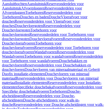
Aansluitbochten
Aansluitstuk
Reserveonderdelen voor
Aansluitstuk
Afvoerpluggen
Reserveonderdelen voor
Afvoerpluggen
Toebehoren
Reserveonderdelen voor
Toebehoren
Douches en baden
Douche
Vloerafvoer voor
douches
Reserveonderdelen voor Vloerafvoer voor
douches
Douchevloergoten
Reserveonderdelen voor
Douchevloergoten
Toebehoren voor
douchevloergoten
Reserveonderdelen voor Toebehoren voor
douchevloergoten
Douchevloerafvoeren
Reserveonderdelen voor
Douchevloerafvoeren
Toebehoren voor
douchevloerafvoeren
Reserveonderdelen voor Toebehoren voor
douchevloerafvoeren
Wandafvoeren
Reserveonderdelen voor
Wandafvoeren
Toebehoren voor wandafvoeren
Reserveonderdelen
voor Toebehoren voor wandafvoeren
Douchebakken en
douchevloeren
Reserveonderdelen voor Douchebakken en
douchevloeren
Douchevloeren van mineraalmateriaal en Geberit
Duofix installatie-elementen
Douchevloeren van mineraal
materiaal
Reserveonderdelen voor Douchevloeren van mineraal
materiaal
Installatie-elementen
Reserveonderdelen voor Installatie-
elementen
Specifieke douchebakafvoeren
Reserveonderdelen voor
Specifieke douchebakafvoeren
Toebehoren
Douche-
afscheidingen
Reserveonderdelen voor Douche-
afscheidingen
Douche-afscheidingen voor walk-in-
douche
Reserveonderdelen voor Douche-afscheidingen voor walk-
in-douche
Toebehoren
Reserveonderdelen voor