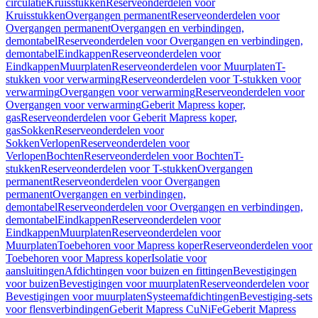
circulatie
Kruisstukken
Reserveonderdelen voor
Kruisstukken
Overgangen permanent
Reserveonderdelen voor
Overgangen permanent
Overgangen en verbindingen,
demontabel
Reserveonderdelen voor Overgangen en verbindingen,
demontabel
Eindkappen
Reserveonderdelen voor
Eindkappen
Muurplaten
Reserveonderdelen voor Muurplaten
T-
stukken voor verwarming
Reserveonderdelen voor T-stukken voor
verwarming
Overgangen voor verwarming
Reserveonderdelen voor
Overgangen voor verwarming
Geberit Mapress koper,
gas
Reserveonderdelen voor Geberit Mapress koper,
gas
Sokken
Reserveonderdelen voor
Sokken
Verlopen
Reserveonderdelen voor
Verlopen
Bochten
Reserveonderdelen voor Bochten
T-
stukken
Reserveonderdelen voor T-stukken
Overgangen
permanent
Reserveonderdelen voor Overgangen
permanent
Overgangen en verbindingen,
demontabel
Reserveonderdelen voor Overgangen en verbindingen,
demontabel
Eindkappen
Reserveonderdelen voor
Eindkappen
Muurplaten
Reserveonderdelen voor
Muurplaten
Toebehoren voor Mapress koper
Reserveonderdelen voor
Toebehoren voor Mapress koper
Isolatie voor
aansluitingen
Afdichtingen voor buizen en fittingen
Bevestigingen
voor buizen
Bevestigingen voor muurplaten
Reserveonderdelen voor
Bevestigingen voor muurplaten
Systeemafdichtingen
Bevestiging-sets
voor flensverbindingen
Geberit Mapress CuNiFe
Geberit Mapress