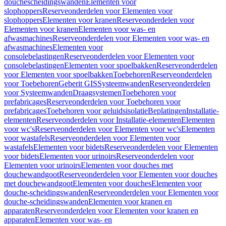
douchescheidingswanden
Elementen voor
slophoppers
Reserveonderdelen voor Elementen voor
slophoppers
Elementen voor kranen
Reserveonderdelen voor
Elementen voor kranen
Elementen voor was- en
afwasmachines
Reserveonderdelen voor Elementen voor was- en
afwasmachines
Elementen voor
consolebelastingen
Reserveonderdelen voor Elementen voor
consolebelastingen
Elementen voor spoelbakken
Reserveonderdelen
voor Elementen voor spoelbakken
Toebehoren
Reserveonderdelen
voor Toebehoren
Geberit GIS
Systeemwanden
Reserveonderdelen
voor Systeemwanden
Draagsystemen
Toebehoren voor
prefabricages
Reserveonderdelen voor Toebehoren voor
prefabricages
Toebehoren voor geluidsisolatie
Beplatingen
Installatie-
elementen
Reserveonderdelen voor Installatie-elementen
Elementen
voor wc's
Reserveonderdelen voor Elementen voor wc's
Elementen
voor wastafels
Reserveonderdelen voor Elementen voor
wastafels
Elementen voor bidets
Reserveonderdelen voor Elementen
voor bidets
Elementen voor urinoirs
Reserveonderdelen voor
Elementen voor urinoirs
Elementen voor douches met
douchewandgoot
Reserveonderdelen voor Elementen voor douches
met douchewandgoot
Elementen voor douches
Elementen voor
douche-scheidingswanden
Reserveonderdelen voor Elementen voor
douche-scheidingswanden
Elementen voor kranen en
apparaten
Reserveonderdelen voor Elementen voor kranen en
apparaten
Elementen voor was- en