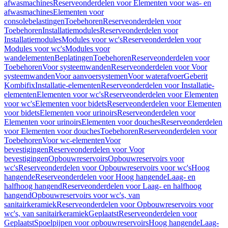
afwasmachines
Reserveonderdelen voor Elementen voor was- en
afwasmachines
Elementen voor
consolebelastingen
Toebehoren
Reserveonderdelen voor
Toebehoren
Installatiemodules
Reserveonderdelen voor
Installatiemodules
Modules voor wc's
Reserveonderdelen voor
Modules voor wc's
Modules voor
wandelementen
Beplatingen
Toebehoren
Reserveonderdelen voor
Toebehoren
Voor systeemwanden
Reserveonderdelen voor Voor
systeemwanden
Voor aanvoersystemen
Voor waterafvoer
Geberit
Kombifix
Installatie-elementen
Reserveonderdelen voor Installatie-
elementen
Elementen voor wc's
Reserveonderdelen voor Elementen
voor wc's
Elementen voor bidets
Reserveonderdelen voor Elementen
voor bidets
Elementen voor urinoirs
Reserveonderdelen voor
Elementen voor urinoirs
Elementen voor douches
Reserveonderdelen
voor Elementen voor douches
Toebehoren
Reserveonderdelen voor
Toebehoren
Voor wc-elementen
Voor
bevestigingen
Reserveonderdelen voor Voor
bevestigingen
Opbouwreservoirs
Opbouwreservoirs voor
wc's
Reserveonderdelen voor Opbouwreservoirs voor wc's
Hoog
hangende
Reserveonderdelen voor Hoog hangende
Laag- en
halfhoog hangend
Reserveonderdelen voor Laag- en halfhoog
hangend
Opbouwreservoirs voor wc's, van
sanitairkeramiek
Reserveonderdelen voor Opbouwreservoirs voor
wc's, van sanitairkeramiek
Geplaatst
Reserveonderdelen voor
Geplaatst
Spoelpijpen voor opbouwreservoirs
Hoog hangende
Laag-