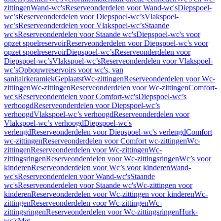
zittingen
Wand-wc's
Reserveonderdelen voor Wand-wc's
Diepspoel-
wc’s
Reserveonderdelen voor Diepspoel-wc’s
Vlakspoel-
wc’s
Reserveonderdelen voor Vlakspoel-wc’s
Staande
wc's
Reserveonderdelen voor Staande wc's
Diepspoel-wc's voor
opzet spoelreservoir
Reserveonderdelen voor Diepspoel-wc's voor
opzet spoelreservoir
Diepspoel-wc’s
Reserveonderdelen voor
Diepspoel-wc’s
Vlakspoel-wc’s
Reserveonderdelen voor Vlakspoel-
wc’s
Opbouwreservoirs voor wc's, van
sanitairkeramiek
Geplaatst
Wc-zittingen
Reserveonderdelen voor Wc-
zittingen
Wc-zittingen
Reserveonderdelen voor Wc-zittingen
Comfort-
wc's
Reserveonderdelen voor Comfort-wc's
Diepspoel-wc’s
verhoogd
Reserveonderdelen voor Diepspoel-wc’s
verhoogd
Vlakspoel-wc’s verhoogd
Reserveonderdelen voor
Vlakspoel-wc’s verhoogd
Diepspoel-wc's
verlengd
Reserveonderdelen voor Diepspoel-wc's verlengd
Comfort
wc-zittingen
Reserveonderdelen voor Comfort wc-zittingen
Wc-
zittingen
Reserveonderdelen voor Wc-zittingen
Wc-
zittingsringen
Reserveonderdelen voor Wc-zittingsringen
Wc’s voor
kinderen
Reserveonderdelen voor Wc’s voor kinderen
Wand-
wc's
Reserveonderdelen voor Wand-wc's
Staande
wc's
Reserveonderdelen voor Staande wc's
Wc-zittingen voor
kinderen
Reserveonderdelen voor Wc-zittingen voor kinderen
Wc-
zittingen
Reserveonderdelen voor Wc-zittingen
Wc-
zittingsringen
Reserveonderdelen voor Wc-zittingsringen
Hurk-
wc's
Met