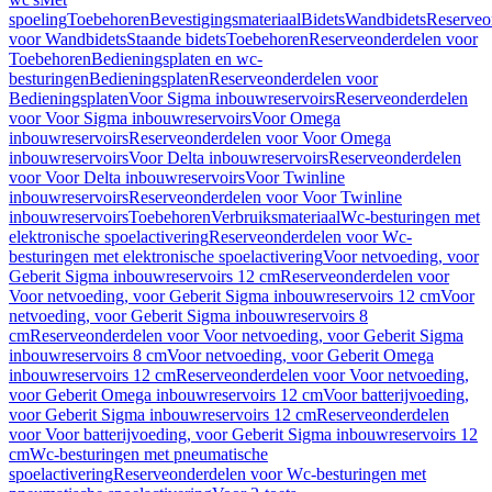
spoeling
Toebehoren
Bevestigingsmateriaal
Bidets
Wandbidets
Reserveo
voor Wandbidets
Staande bidets
Toebehoren
Reserveonderdelen voor
Toebehoren
Bedieningsplaten en wc-
besturingen
Bedieningsplaten
Reserveonderdelen voor
Bedieningsplaten
Voor Sigma inbouwreservoirs
Reserveonderdelen
voor Voor Sigma inbouwreservoirs
Voor Omega
inbouwreservoirs
Reserveonderdelen voor Voor Omega
inbouwreservoirs
Voor Delta inbouwreservoirs
Reserveonderdelen
voor Voor Delta inbouwreservoirs
Voor Twinline
inbouwreservoirs
Reserveonderdelen voor Voor Twinline
inbouwreservoirs
Toebehoren
Verbruiksmateriaal
Wc-besturingen met
elektronische spoelactivering
Reserveonderdelen voor Wc-
besturingen met elektronische spoelactivering
Voor netvoeding, voor
Geberit Sigma inbouwreservoirs 12 cm
Reserveonderdelen voor
Voor netvoeding, voor Geberit Sigma inbouwreservoirs 12 cm
Voor
netvoeding, voor Geberit Sigma inbouwreservoirs 8
cm
Reserveonderdelen voor Voor netvoeding, voor Geberit Sigma
inbouwreservoirs 8 cm
Voor netvoeding, voor Geberit Omega
inbouwreservoirs 12 cm
Reserveonderdelen voor Voor netvoeding,
voor Geberit Omega inbouwreservoirs 12 cm
Voor batterijvoeding,
voor Geberit Sigma inbouwreservoirs 12 cm
Reserveonderdelen
voor Voor batterijvoeding, voor Geberit Sigma inbouwreservoirs 12
cm
Wc-besturingen met pneumatische
spoelactivering
Reserveonderdelen voor Wc-besturingen met