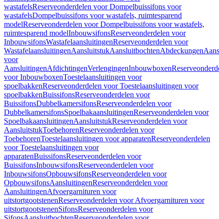
wastafels
Reserveonderdelen voor Dompelbuissifons voor
wastafels
Dompelbuissifons voor wastafels, ruimtesparend
model
Reserveonderdelen voor Dompelbuissifons voor wastafels,
ruimtesparend model
Inbouwsifons
Reserveonderdelen voor
Inbouwsifons
Wastafelaansluitingen
Reserveonderdelen voor
Wastafelaansluitingen
Aansluitstuk
Aansluitbochten
Abdeckungen
Aans
voor
Aansluitingen
Afdichtingen
Verlengingen
Inbouwboxen
Reserveonderd
voor Inbouwboxen
Toestelaansluitingen voor
spoelbakken
Reserveonderdelen voor Toestelaansluitingen voor
spoelbakken
Buissifons
Reserveonderdelen voor
Buissifons
Dubbelkamersifons
Reserveonderdelen voor
Dubbelkamersifons
Spoelbakaansluitingen
Reserveonderdelen voor
Spoelbakaansluitingen
Aansluitstuk
Reserveonderdelen voor
Aansluitstuk
Toebehoren
Reserveonderdelen voor
Toebehoren
Toestelaansluitingen voor apparaten
Reserveonderdelen
voor Toestelaansluitingen voor
apparaten
Buissifons
Reserveonderdelen voor
Buissifons
Inbouwsifons
Reserveonderdelen voor
Inbouwsifons
Opbouwsifons
Reserveonderdelen voor
Opbouwsifons
Aansluitingen
Reserveonderdelen voor
Aansluitingen
Afvoergarnituren voor
uitstortgootstenen
Reserveonderdelen voor Afvoergarnituren voor
uitstortgootstenen
Sifons
Reserveonderdelen voor
Sifons
Aansluitbochten
Reserveonderdelen voor