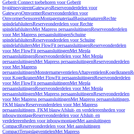
Geberit Connect toebehoren voor Geberit
hygiënesysteem
Gateways
Reserveonderdelen voor
Gateways
Omvormer
Reserveonderdelen voor
Omvormer
Sensoren
Montagemateriaal
Basisarmaturen
Rechte
spindelafsluiters
Reserveonderdelen voor Rechte
spindelafsluiters
Met Mapress persaansluitingen
Reserveonderdelen
voor Met Mapress persaansluitingen
Schuine
spindelafsluiters
Reserveonderdelen voor Schuine
spindelafsluiters
Met FlowFit persaansluitingen
Reserveonderdelen
voor Met FlowFit persaansluitingen
Met Mepla
persaansluitingen
Reserveonderdelen voor Met Mepla
persaansluitingen
Met Mapress persaansluitingen
Reserveonderdelen
voor Met Mapress
persaansluitingen
Monsternameventielen
Aftapventielen
Kogelkranen
R
voor Kogelkranen
Met FlowFit persaansluitingen
Reserveonderdelen
voor Met FlowFit persaansluitingen
Met Mepla
persaansluitingen
Reserveonderdelen voor Met Mepla
persaansluitingen
Met Mapress persaansluitingen
Reserveonderdelen
voor Met Mapress persaansluitingen
Met Mapress persaansluitingen,
FKM blauw
Reserveonderdelen voor Met Mapress
persaansluitingen, FKM blauw
Afsluit- en verdelereenheden voor
inbouwmontage
Reserveonderdelen voor Afsluit- en
verdelereenheden voor inbouwmontage
Met aansluitingen
Compact
Reserveonderdelen voor Met aansluitingen
Compact
Terugslagventielen
Met Mapress