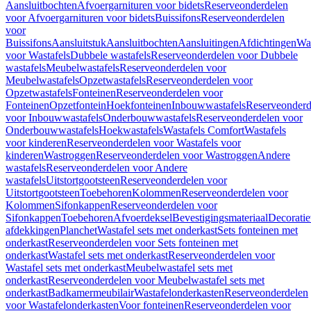
Aansluitbochten
Afvoergarnituren voor bidets
Reserveonderdelen
voor Afvoergarnituren voor bidets
Buissifons
Reserveonderdelen
voor
Buissifons
Aansluitstuk
Aansluitbochten
Aansluitingen
Afdichtingen
Was
voor Wastafels
Dubbele wastafels
Reserveonderdelen voor Dubbele
wastafels
Meubelwastafels
Reserveonderdelen voor
Meubelwastafels
Opzetwastafels
Reserveonderdelen voor
Opzetwastafels
Fonteinen
Reserveonderdelen voor
Fonteinen
Opzetfontein
Hoekfonteinen
Inbouwwastafels
Reserveonderd
voor Inbouwwastafels
Onderbouwwastafels
Reserveonderdelen voor
Onderbouwwastafels
Hoekwastafels
Wastafels Comfort
Wastafels
voor kinderen
Reserveonderdelen voor Wastafels voor
kinderen
Wastroggen
Reserveonderdelen voor Wastroggen
Andere
wastafels
Reserveonderdelen voor Andere
wastafels
Uitstortgootsteen
Reserveonderdelen voor
Uitstortgootsteen
Toebehoren
Kolommen
Reserveonderdelen voor
Kolommen
Sifonkappen
Reserveonderdelen voor
Sifonkappen
Toebehoren
Afvoerdeksel
Bevestigingsmateriaal
Decorati
afdekkingen
Planchet
Wastafel sets met onderkast
Sets fonteinen met
onderkast
Reserveonderdelen voor Sets fonteinen met
onderkast
Wastafel sets met onderkast
Reserveonderdelen voor
Wastafel sets met onderkast
Meubelwastafel sets met
onderkast
Reserveonderdelen voor Meubelwastafel sets met
onderkast
Badkamermeubilair
Wastafelonderkasten
Reserveonderdelen
voor Wastafelonderkasten
Voor fonteinen
Reserveonderdelen voor