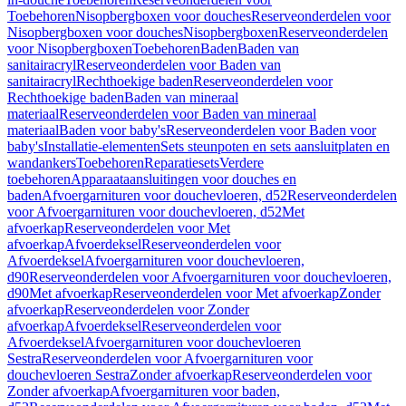
Toebehoren
Nisopbergboxen voor douches
Reserveonderdelen voor
Nisopbergboxen voor douches
Nisopbergboxen
Reserveonderdelen
voor Nisopbergboxen
Toebehoren
Baden
Baden van
sanitairacryl
Reserveonderdelen voor Baden van
sanitairacryl
Rechthoekige baden
Reserveonderdelen voor
Rechthoekige baden
Baden van mineraal
materiaal
Reserveonderdelen voor Baden van mineraal
materiaal
Baden voor baby's
Reserveonderdelen voor Baden voor
baby's
Installatie-elementen
Sets steunpoten en sets aansluitplaten en
wandankers
Toebehoren
Reparatiesets
Verdere
toebehoren
Apparaataansluitingen voor douches en
baden
Afvoergarnituren voor douchevloeren, d52
Reserveonderdelen
voor Afvoergarnituren voor douchevloeren, d52
Met
afvoerkap
Reserveonderdelen voor Met
afvoerkap
Afvoerdeksel
Reserveonderdelen voor
Afvoerdeksel
Afvoergarnituren voor douchevloeren,
d90
Reserveonderdelen voor Afvoergarnituren voor douchevloeren,
d90
Met afvoerkap
Reserveonderdelen voor Met afvoerkap
Zonder
afvoerkap
Reserveonderdelen voor Zonder
afvoerkap
Afvoerdeksel
Reserveonderdelen voor
Afvoerdeksel
Afvoergarnituren voor douchevloeren
Sestra
Reserveonderdelen voor Afvoergarnituren voor
douchevloeren Sestra
Zonder afvoerkap
Reserveonderdelen voor
Zonder afvoerkap
Afvoergarnituren voor baden,