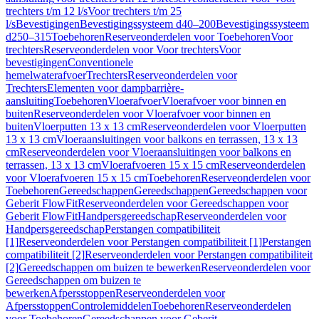
trechters t/m 12 l/s
Voor trechters t/m 25
l/s
Bevestigingen
Bevestigingssysteem d40–200
Bevestigingssysteem
d250–315
Toebehoren
Reserveonderdelen voor Toebehoren
Voor
trechters
Reserveonderdelen voor Voor trechters
Voor
bevestigingen
Conventionele
hemelwaterafvoer
Trechters
Reserveonderdelen voor
Trechters
Elementen voor dampbarrière-
aansluiting
Toebehoren
Vloerafvoer
Vloerafvoer voor binnen en
buiten
Reserveonderdelen voor Vloerafvoer voor binnen en
buiten
Vloerputten 13 x 13 cm
Reserveonderdelen voor Vloerputten
13 x 13 cm
Vloeraansluitingen voor balkons en terrassen, 13 x 13
cm
Reserveonderdelen voor Vloeraansluitingen voor balkons en
terrassen, 13 x 13 cm
Vloerafvoeren 15 x 15 cm
Reserveonderdelen
voor Vloerafvoeren 15 x 15 cm
Toebehoren
Reserveonderdelen voor
Toebehoren
Gereedschappen
Gereedschappen
Gereedschappen voor
Geberit FlowFit
Reserveonderdelen voor Gereedschappen voor
Geberit FlowFit
Handpersgereedschap
Reserveonderdelen voor
Handpersgereedschap
Perstangen compatibiliteit
[1]
Reserveonderdelen voor Perstangen compatibiliteit [1]
Perstangen
compatibiliteit [2]
Reserveonderdelen voor Perstangen compatibiliteit
[2]
Gereedschappen om buizen te bewerken
Reserveonderdelen voor
Gereedschappen om buizen te
bewerken
Afpersstoppen
Reserveonderdelen voor
Afpersstoppen
Controlemiddelen
Toebehoren
Reserveonderdelen
voor Toebehoren
Gereedschappen voor Geberit