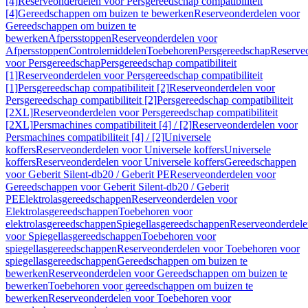
[4]
Reserveonderdelen voor Persgereedschap compatibiliteit
[4]
Gereedschappen om buizen te bewerken
Reserveonderdelen voor
Gereedschappen om buizen te
bewerken
Afpersstoppen
Reserveonderdelen voor
Afpersstoppen
Controlemiddelen
Toebehoren
Persgereedschap
Reserve
voor Persgereedschap
Persgereedschap compatibiliteit
[1]
Reserveonderdelen voor Persgereedschap compatibiliteit
[1]
Persgereedschap compatibiliteit [2]
Reserveonderdelen voor
Persgereedschap compatibiliteit [2]
Persgereedschap compatibiliteit
[2XL]
Reserveonderdelen voor Persgereedschap compatibiliteit
[2XL]
Persmachines compatibiliteit [4] / [2]
Reserveonderdelen voor
Persmachines compatibiliteit [4] / [2]
Universele
koffers
Reserveonderdelen voor Universele koffers
Universele
koffers
Reserveonderdelen voor Universele koffers
Gereedschappen
voor Geberit Silent-db20 / Geberit PE
Reserveonderdelen voor
Gereedschappen voor Geberit Silent-db20 / Geberit
PE
Elektrolasgereedschappen
Reserveonderdelen voor
Elektrolasgereedschappen
Toebehoren voor
elektrolasgereedschappen
Spiegellasgereedschappen
Reserveonderdele
voor Spiegellasgereedschappen
Toebehoren voor
spiegellasgereedschappen
Reserveonderdelen voor Toebehoren voor
spiegellasgereedschappen
Gereedschappen om buizen te
bewerken
Reserveonderdelen voor Gereedschappen om buizen te
bewerken
Toebehoren voor gereedschappen om buizen te
bewerken
Reserveonderdelen voor Toebehoren voor