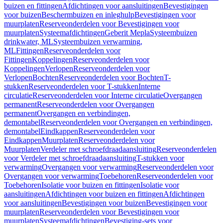
buizen en fittingen
Afdichtingen voor aansluitingen
Bevestigingen
voor buizen
Beschermbuizen en inleghulp
Bevestigingen voor
muurplaten
Reserveonderdelen voor Bevestigingen voor
muurplaten
Systeemafdichtingen
Geberit Mepla
Systeembuizen
drinkwater, ML
Systeembuizen verwarming,
ML
Fittingen
Reserveonderdelen voor
Fittingen
Koppelingen
Reserveonderdelen voor
Koppelingen
Verlopen
Reserveonderdelen voor
Verlopen
Bochten
Reserveonderdelen voor Bochten
T-
stukken
Reserveonderdelen voor T-stukken
Interne
circulatie
Reserveonderdelen voor Interne circulatie
Overgangen
permanent
Reserveonderdelen voor Overgangen
permanent
Overgangen en verbindingen,
demontabel
Reserveonderdelen voor Overgangen en verbindingen,
demontabel
Eindkappen
Reserveonderdelen voor
Eindkappen
Muurplaten
Reserveonderdelen voor
Muurplaten
Verdeler met schroefdraadaansluiting
Reserveonderdelen
voor Verdeler met schroefdraadaansluiting
T-stukken voor
verwarming
Overgangen voor verwarming
Reserveonderdelen voor
Overgangen voor verwarming
Toebehoren
Reserveonderdelen voor
Toebehoren
Isolatie voor buizen en fittingen
Isolatie voor
aansluitingen
Afdichtingen voor buizen en fittingen
Afdichtingen
voor aansluitingen
Bevestigingen voor buizen
Bevestigingen voor
muurplaten
Reserveonderdelen voor Bevestigingen voor
muurplaten
Systeemafdichtingen
Bevestiging-sets voor