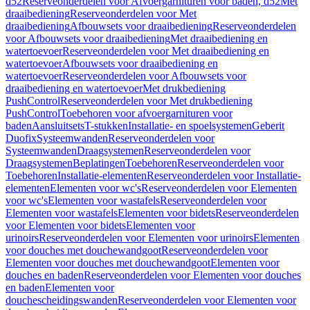
d52
Reserveonderdelen voor Afvoergarnituren voor baden, d52
Met
draaibediening
Reserveonderdelen voor Met
draaibediening
Afbouwsets voor draaibediening
Reserveonderdelen
voor Afbouwsets voor draaibediening
Met draaibediening en
watertoevoer
Reserveonderdelen voor Met draaibediening en
watertoevoer
Afbouwsets voor draaibediening en
watertoevoer
Reserveonderdelen voor Afbouwsets voor
draaibediening en watertoevoer
Met drukbediening
PushControl
Reserveonderdelen voor Met drukbediening
PushControl
Toebehoren voor afvoergarnituren voor
baden
Aansluitsets
T-stukken
Installatie- en spoelsystemen
Geberit
Duofix
Systeemwanden
Reserveonderdelen voor
Systeemwanden
Draagsystemen
Reserveonderdelen voor
Draagsystemen
Beplatingen
Toebehoren
Reserveonderdelen voor
Toebehoren
Installatie-elementen
Reserveonderdelen voor Installatie-
elementen
Elementen voor wc's
Reserveonderdelen voor Elementen
voor wc's
Elementen voor wastafels
Reserveonderdelen voor
Elementen voor wastafels
Elementen voor bidets
Reserveonderdelen
voor Elementen voor bidets
Elementen voor
urinoirs
Reserveonderdelen voor Elementen voor urinoirs
Elementen
voor douches met douchewandgoot
Reserveonderdelen voor
Elementen voor douches met douchewandgoot
Elementen voor
douches en baden
Reserveonderdelen voor Elementen voor douches
en baden
Elementen voor
douchescheidingswanden
Reserveonderdelen voor Elementen voor