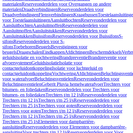
materialen
Reserveonderdelen voor Overgangen op andere
materialen
Draadverbindingen
Reserveonderdelen voor
Draadverbindingen
Flensverbindingen
Kraagbussen
Toestelaansluiting
voor Toestelaansluitingen
Aansluitbochten
Reserveonderdelen voor
Aansluitbochten
Aansluitmoffen
Reserveonderdelen voor
Aansluitmoffen
Aansluitstukken
Reserveonderdelen voor
Aansluitstukken
Buissifons
Reserveonderdelen voor Buissifons
S-
sifons
Reserveonderdelen voor S-
sifons
Toebehoren
Beugels
Bevestigingen voor
beugels
Draagschalen
Eindkappen
Afdichtingen
Beschermdeksels
Verbr
geluidsisolatie en vochtwering
Brandpreventie
Brandpreventie voor
afvoersystemen
Geluidsisolatie
Isolatie voor
contactgeluidontkoppeling
Isolatie voor luchtgeluid en
contactgeluidontkoppeling
Vochtwering
Afdichtingen
Beluchtingsventi
voor waterafvoer
Beluchtingsventielen
Reserveonderdelen voor
Beluchtingsventielen
Geberit Pluvia hemelwaterafvoer
Trechters voor
bitumen- en foliedaken
Reserveonderdelen voor Trechters voor
bitumen- en foliedaken
Trechters t/m 12 l/s
Reserveonderdelen voor
Trechters t/m 12 l/s
Trechters t/m 25 l/s
Reserveonderdelen voor
Trechters t/m 25 l/s
Trechters voor goten
Reserveonderdelen voor
Trechters voor goten
Trechters t/m 12 l/s
Reserveonderdelen voor
Trechters t/m 12 l/s
Trechters t/m 25 l/s
Reserveonderdelen voor
Trechters t/m 25 l/s
Elementen voor dampbarrière-
aansluiting
Reserveonderdelen voor Elementen voor dampbarrière-
aansluiting
Voor trechters t/m 12 l/s
Reserveonderdelen voor Voor