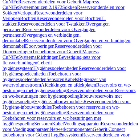
CuNiFe
Reserveonderdelen voor Geberit Mapress
CuNiFe
Systeembuizen 2.1972
Sokken
Reserveonderdelen voor
Sokken
Verlopen
Reserveonderdelen voor
Verlopen
Bochten
Reserveonderdelen voor Bochten
T-
stukken
Reserveonderdelen voor T-stukken
Overgangen
permanent
Reserveonderdelen voor Overgangen
permanent
Overgangen en verbindingen,
demontabel
Reserveonderdelen voor Overgangen en verbindingen,
demontabel
Doorvoeringen
Reserveonderdelen voor
Doorvoeringen
Toebehoren voor Geberit Mapress
CuNiFe
Systeemafdichtingen
Bevestiging-sets voor
flensverbindingen
Geberit
hygiënesysteem
Hygiënespoeleenheden
Reserveonderdelen voor
Hygiënespoeleenheden
Toebehoren voor
hygiënespoeleenheden
Sensoren
Kabels
Begrenzer van
watervolumestroom
Afdekkingen en afdekplaten
Reservoirs en wc-
besturingen met hygiënespoeling
Reserveonderdelen voor Reservoirs
en wc-besturingen met hygiënespoeling
Inbouwreservoirs met
hygiënespoeling
Hygiëne-inbouwmodules
Reserveonderdelen voor
Hygiëne-inbouwmodules
Toebehoren voor reservoirs en wc-
besturingen met hygiënespoeling
Reserveonderdelen voor
Toebehoren voor reservoirs en wc-besturingen met
hygiënespoeling
Sensoren
Kabel
Voedingsapparaten
Reserveonderdelen
voor Voedingsapparaten
Netwerkcomponenten
Geberit Connect
toebehoren voor Geberit hygiënesysteem
Reserveonderdelen voor