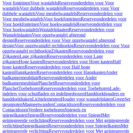
Voor fonteinen
Voor wastafels
Reserveonderdelen voor Voor
wastafels
Voor dubbele wastafels
Reserveonderdelen voor Voor
dubbele wastafels
Voor meubelwastafels
Reserveonderdelen voor
Voor meubelwastafels
Voor hoekfonteinen
Reserveonderdelen voor
Voor hoekfonteinen
Voor hoekwastafels
Reserveonderdelen voor
Voor hoekwastafels
Wastafelplaaten
Reserveonderdelen voor
Wastafelplaaten
Voor opzetwastafel afgerond
design
Reserveonderdelen voor Voor opzetwastafel afgerond
design
Voor opzetwastafel rechthoekig
Reserveonderdelen voor Voor
opzetwastafel rechthoekig
Zijkasten
Reserveonderdelen voor
Zijkasten
Lage zijkasten
Reserveonderdelen voor Lage
zijkasten
Hoge kasten
Reserveonderdelen voor Hoge kasten
Half
hoge kasten
Reserveonderdelen voor Half hoge
kasten
Hangkasten
Reserveonderdelen voor Hangkasten
Ander
badkamermeubilair
Reserveonderdelen voor Ander
badkamermeubilair
Planchet
Reserveonderdelen voor
Planchet
Toebehoren
Reserveonderdelen voor Toebehoren
Lade-
indelers voor schuifladen en indelingsboxen
Handdoekhouders en
handdoekhaken
Lichtelementen
Houder voor wastafelplaten
Greep
Set
steunpoten
Magneetwanden
Contactdozen
Reserveonderdelen voor
Contactdozen
Verdere toebehoren
Spiegels en
spiegelkasten
Spiegel
Reserveonderdelen voor Spiegel
Met
geïntegreerde verlichting
Reserveonderdelen voor Met geïntegreerde
verlichting
Spiegelkasten
Reserveonderdelen voor Spiegelkasten
Met
geïntegreerde verlichting
Reserveonderdelen voor Met geïntegreerde