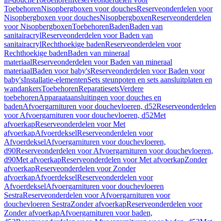
Toebehoren
Nisopbergboxen voor douches
Reserveonderdelen voor
Nisopbergboxen voor douches
Nisopbergboxen
Reserveonderdelen
voor Nisopbergboxen
Toebehoren
Baden
Baden van
sanitairacryl
Reserveonderdelen voor Baden van
sanitairacryl
Rechthoekige baden
Reserveonderdelen voor
Rechthoekige baden
Baden van mineraal
materiaal
Reserveonderdelen voor Baden van mineraal
materiaal
Baden voor baby's
Reserveonderdelen voor Baden voor
baby's
Installatie-elementen
Sets steunpoten en sets aansluitplaten en
wandankers
Toebehoren
Reparatiesets
Verdere
toebehoren
Apparaataansluitingen voor douches en
baden
Afvoergarnituren voor douchevloeren, d52
Reserveonderdelen
voor Afvoergarnituren voor douchevloeren, d52
Met
afvoerkap
Reserveonderdelen voor Met
afvoerkap
Afvoerdeksel
Reserveonderdelen voor
Afvoerdeksel
Afvoergarnituren voor douchevloeren,
d90
Reserveonderdelen voor Afvoergarnituren voor douchevloeren,
d90
Met afvoerkap
Reserveonderdelen voor Met afvoerkap
Zonder
afvoerkap
Reserveonderdelen voor Zonder
afvoerkap
Afvoerdeksel
Reserveonderdelen voor
Afvoerdeksel
Afvoergarnituren voor douchevloeren
Sestra
Reserveonderdelen voor Afvoergarnituren voor
douchevloeren Sestra
Zonder afvoerkap
Reserveonderdelen voor
Zonder afvoerkap
Afvoergarnituren voor baden,