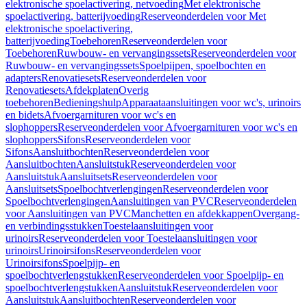
elektronische spoelactivering, netvoeding
Met elektronische
spoelactivering, batterijvoeding
Reserveonderdelen voor Met
elektronische spoelactivering,
batterijvoeding
Toebehoren
Reserveonderdelen voor
Toebehoren
Ruwbouw- en vervangingssets
Reserveonderdelen voor
Ruwbouw- en vervangingssets
Spoelpijpen, spoelbochten en
adapters
Renovatiesets
Reserveonderdelen voor
Renovatiesets
Afdekplaten
Overig
toebehoren
Bedieningshulp
Apparaataansluitingen voor wc's, urinoirs
en bidets
Afvoergarnituren voor wc's en
slophoppers
Reserveonderdelen voor Afvoergarnituren voor wc's en
slophoppers
Sifons
Reserveonderdelen voor
Sifons
Aansluitbochten
Reserveonderdelen voor
Aansluitbochten
Aansluitstuk
Reserveonderdelen voor
Aansluitstuk
Aansluitsets
Reserveonderdelen voor
Aansluitsets
Spoelbochtverlengingen
Reserveonderdelen voor
Spoelbochtverlengingen
Aansluitingen van PVC
Reserveonderdelen
voor Aansluitingen van PVC
Manchetten en afdekkappen
Overgang-
en verbindingsstukken
Toestelaansluitingen voor
urinoirs
Reserveonderdelen voor Toestelaansluitingen voor
urinoirs
Urinoirsifons
Reserveonderdelen voor
Urinoirsifons
Spoelpijp- en
spoelbochtverlengstukken
Reserveonderdelen voor Spoelpijp- en
spoelbochtverlengstukken
Aansluitstuk
Reserveonderdelen voor
Aansluitstuk
Aansluitbochten
Reserveonderdelen voor