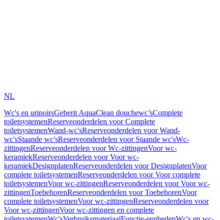
NL
Wc's en urinoirs
Geberit AquaClean douchewc’s
Complete
toiletsystemen
Reserveonderdelen voor Complete
toiletsystemen
Wand-wc's
Reserveonderdelen voor Wand-
wc's
Staande wc's
Reserveonderdelen voor Staande wc's
Wc-
zittingen
Reserveonderdelen voor Wc-zittingen
Voor wc-
keramiek
Reserveonderdelen voor Voor wc-
keramiek
Designplaten
Reserveonderdelen voor Designplaten
Voor
complete toiletsystemen
Reserveonderdelen voor Voor complete
toiletsystemen
Voor wc-zittingen
Reserveonderdelen voor Voor wc-
zittingen
Toebehoren
Reserveonderdelen voor Toebehoren
Voor
complete toiletsystemen
Voor wc-zittingen
Reserveonderdelen voor
Voor wc-zittingen
Voor wc-zittingen en complete
toiletsystemen
Wc's
Verbruiksmateriaal
Functie-eenheden
Wc's en wc-