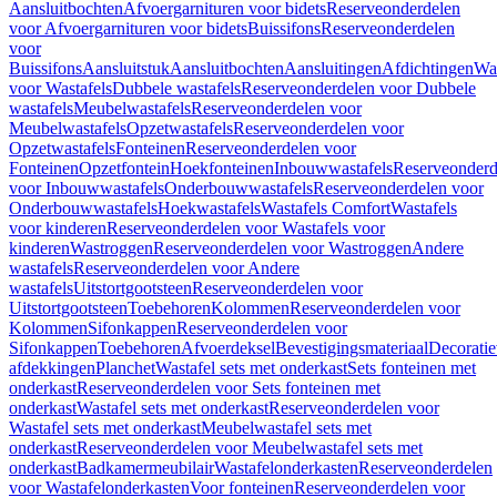
Aansluitbochten
Afvoergarnituren voor bidets
Reserveonderdelen
voor Afvoergarnituren voor bidets
Buissifons
Reserveonderdelen
voor
Buissifons
Aansluitstuk
Aansluitbochten
Aansluitingen
Afdichtingen
Was
voor Wastafels
Dubbele wastafels
Reserveonderdelen voor Dubbele
wastafels
Meubelwastafels
Reserveonderdelen voor
Meubelwastafels
Opzetwastafels
Reserveonderdelen voor
Opzetwastafels
Fonteinen
Reserveonderdelen voor
Fonteinen
Opzetfontein
Hoekfonteinen
Inbouwwastafels
Reserveonderd
voor Inbouwwastafels
Onderbouwwastafels
Reserveonderdelen voor
Onderbouwwastafels
Hoekwastafels
Wastafels Comfort
Wastafels
voor kinderen
Reserveonderdelen voor Wastafels voor
kinderen
Wastroggen
Reserveonderdelen voor Wastroggen
Andere
wastafels
Reserveonderdelen voor Andere
wastafels
Uitstortgootsteen
Reserveonderdelen voor
Uitstortgootsteen
Toebehoren
Kolommen
Reserveonderdelen voor
Kolommen
Sifonkappen
Reserveonderdelen voor
Sifonkappen
Toebehoren
Afvoerdeksel
Bevestigingsmateriaal
Decorati
afdekkingen
Planchet
Wastafel sets met onderkast
Sets fonteinen met
onderkast
Reserveonderdelen voor Sets fonteinen met
onderkast
Wastafel sets met onderkast
Reserveonderdelen voor
Wastafel sets met onderkast
Meubelwastafel sets met
onderkast
Reserveonderdelen voor Meubelwastafel sets met
onderkast
Badkamermeubilair
Wastafelonderkasten
Reserveonderdelen
voor Wastafelonderkasten
Voor fonteinen
Reserveonderdelen voor