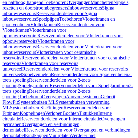
en halfhoog hangend
Toebehoren
Overgangen
Manchetten
Nippels,
rozetten en doorstroombegrenzers
Inbouwreservoirs
Sigma
inbouwreservoirs
Reserveonderdelen voor Sigma
inbouwreservoirs
Spoelpijpen
Toebehoren
Vlotterkranen en
spoelventielen
Vlotterkranen
Reserveonderdelen voor
Vlotterkranen
Vlotterkranen voor
opbouwreservoirs
Reserveonderdelen voor Vlotterkranen voor
opbouwreservoirs
Vlotterkranen voor
inbouwreservoirs
Reserveonderdelen voor Vlotterkranen voor
inbouwreservoirs
Vlotterkranen voor ceramische
reservoirs
Reserveonderdelen voor Vlotterkranen voor ceramische
reservoirs
Vlotterkranen voor reservoirs
universeel
Reserveonderdelen voor Vlotterkranen voor reservoirs
universeel
Spoelventielen
Reserveonderdelen voor Spoelventielen
2-
toets spoeling
Reserveonderdelen voor 2-toets
spoeling
Spoelgarnituren
Reserveonderdelen voor Spoelgarnituren
2-
toets spoeling
Reserveonderdelen voor 2-toets
spoeling
Toebehoren
Overgangen
Aanvoersystemen
Geberit
FlowFit
Systeembuizen ML
Systeembuizen verwarming
ML
Systeembuizen SL
Fittingen
Reserveonderdelen voor
Fittingen
Koppelingen
Verlopen
Bochten
T-stukken
Interne
circulatie
Reserveonderdelen voor Interne circulatie
Overgangen
permanent
Overgangen en verbindingen,
demontabel
Reserveonderdelen voor Overgangen en verbindingen,
demontabel
Eindkappen
Muurplaten
Verdeler met