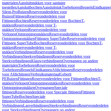
materialen
Aansluitstukken voor sanitaire
toestellen
Aansluitbochten
Aansluitstuk
Toebehoren
Beugels
Eindkappe
Silent-Pro
Buizen
Reserveonderdelen voor
Buizen
Fittingen
Reserveonderdelen voor
Fittingen
Bochten
Reserveonderdelen voor Bochten
T-
stukken
Reserveonderdelen voor T-
stukken
Verlopen
Reserveonderdelen voor
Verlopen
Ontstoppingsstukken
Reserveonderdelen voor
Ontstoppingsstukken
Fittingen SuperTube
Reserveonderdelen voor
Fittingen SuperTube
Bochten
Reserveonderdelen voor Bochten
T-
stukken
Reserveonderdelen voor T-
stukken
Verbindingen
Reserveonderdelen voor
Verbindingen
Steekverbindingen
Reserveonderdelen voor
Steekverbindingen
Klauwverbindingen
Overgangen op andere
materialen
Toebehoren
Reserveonderdelen voor
Toebehoren
Beugels
Eindkappen
Afdichtingen
Reserveonderdelen
voor Afdichtingen
Verbruiksmateriaal
Geberit
PE
Buizen
Fittingen
Reserveonderdelen voor Fittingen
Bochten
T-
stukken
Verlopen
Ontstoppingsstukken
Reserveonderdelen voor
Ontstoppingsstukken
Overgangen
Speciale
fittingen
Reserveonderdelen voor Speciale fittingen
Fittingen
SuperTube
Bochten
Speciale
fittingen
Verbindingen
Reserveonderdelen voor
Verbindingen
Lasverbindingen
Steekverbindingen
Reserveonderdelen
voor Steekverbindingen
Overgangen op andere