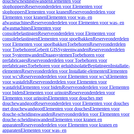
douchescheidingswanden
Elementen voor
slophoppers
Reserveonderdelen voor Elementen voor
slophoppers
Elementen voor kranen
Reserveonderdelen voor
Elementen voor kranen
Elementen voor was- en
afwasmachines
Reserveonderdelen voor Elementen voor was- en
afwasmachines
Elementen voor
consolebelastingen
Reserveonderdelen voor Elementen voor
consolebelastingen
Elementen voor spoelbakken
Reserveonderdelen
voor Elementen voor spoelbakken
Toebehoren
Reserveonderdelen
voor Toebehoren
Geberit GIS
Systeemwanden
Reserveonderdelen
voor Systeemwanden
Draagsystemen
Toebehoren voor
prefabricages
Reserveonderdelen voor Toebehoren voor
prefabricages
Toebehoren voor geluidsisolatie
Beplatingen
Installatie-
elementen
Reserveonderdelen voor Installatie-elementen
Elementen
voor wc's
Reserveonderdelen voor Elementen voor wc's
Elementen
voor wastafels
Reserveonderdelen voor Elementen voor
wastafels
Elementen voor bidets
Reserveonderdelen voor Elementen
voor bidets
Elementen voor urinoirs
Reserveonderdelen voor
Elementen voor urinoirs
Elementen voor douches met
douchewandgoot
Reserveonderdelen voor Elementen voor douches
met douchewandgoot
Elementen voor douches
Elementen voor
douche-scheidingswanden
Reserveonderdelen voor Elementen voor
douche-scheidingswanden
Elementen voor kranen en
apparaten
Reserveonderdelen voor Elementen voor kranen en
apparaten
Elementen voor was- en