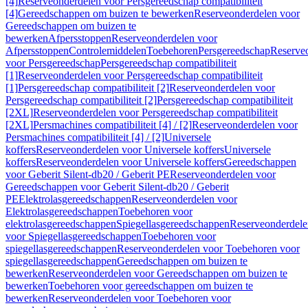
[4]
Reserveonderdelen voor Persgereedschap compatibiliteit
[4]
Gereedschappen om buizen te bewerken
Reserveonderdelen voor
Gereedschappen om buizen te
bewerken
Afpersstoppen
Reserveonderdelen voor
Afpersstoppen
Controlemiddelen
Toebehoren
Persgereedschap
Reserve
voor Persgereedschap
Persgereedschap compatibiliteit
[1]
Reserveonderdelen voor Persgereedschap compatibiliteit
[1]
Persgereedschap compatibiliteit [2]
Reserveonderdelen voor
Persgereedschap compatibiliteit [2]
Persgereedschap compatibiliteit
[2XL]
Reserveonderdelen voor Persgereedschap compatibiliteit
[2XL]
Persmachines compatibiliteit [4] / [2]
Reserveonderdelen voor
Persmachines compatibiliteit [4] / [2]
Universele
koffers
Reserveonderdelen voor Universele koffers
Universele
koffers
Reserveonderdelen voor Universele koffers
Gereedschappen
voor Geberit Silent-db20 / Geberit PE
Reserveonderdelen voor
Gereedschappen voor Geberit Silent-db20 / Geberit
PE
Elektrolasgereedschappen
Reserveonderdelen voor
Elektrolasgereedschappen
Toebehoren voor
elektrolasgereedschappen
Spiegellasgereedschappen
Reserveonderdele
voor Spiegellasgereedschappen
Toebehoren voor
spiegellasgereedschappen
Reserveonderdelen voor Toebehoren voor
spiegellasgereedschappen
Gereedschappen om buizen te
bewerken
Reserveonderdelen voor Gereedschappen om buizen te
bewerken
Toebehoren voor gereedschappen om buizen te
bewerken
Reserveonderdelen voor Toebehoren voor