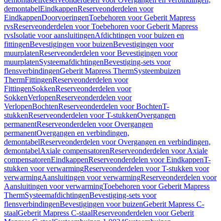
demontabel
Eindkappen
Reserveonderdelen voor
Eindkappen
Doorvoeringen
Toebehoren voor Geberit Mapress
rvs
Reserveonderdelen voor Toebehoren voor Geberit Mapress
rvs
Isolatie voor aansluitingen
Afdichtingen voor buizen en
fittingen
Bevestigingen voor buizen
Bevestigingen voor
muurplaten
Reserveonderdelen voor Bevestigingen voor
muurplaten
Systeemafdichtingen
Bevestiging-sets voor
flensverbindingen
Geberit Mapress Therm
Systeembuizen
Therm
Fittingen
Reserveonderdelen voor
Fittingen
Sokken
Reserveonderdelen voor
Sokken
Verlopen
Reserveonderdelen voor
Verlopen
Bochten
Reserveonderdelen voor Bochten
T-
stukken
Reserveonderdelen voor T-stukken
Overgangen
permanent
Reserveonderdelen voor Overgangen
permanent
Overgangen en verbindingen,
demontabel
Reserveonderdelen voor Overgangen en verbindingen,
demontabel
Axiale compensatoren
Reserveonderdelen voor Axiale
compensatoren
Eindkappen
Reserveonderdelen voor Eindkappen
T-
stukken voor verwarming
Reserveonderdelen voor T-stukken voor
verwarming
Aansluitingen voor verwarming
Reserveonderdelen voor
Aansluitingen voor verwarming
Toebehoren voor Geberit Mapress
Therm
Systeemafdichtingen
Bevestiging-sets voor
flensverbindingen
Bevestigingen voor buizen
Geberit Mapress C-
staal
Geberit Mapress C-staal
Reserveonderdelen voor Geberit