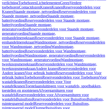
verlichting
Toebehoren
Lichtelementen
Greep
Verdere
toebehoren
Contactdozen
Kranen
Kranen
Reserveonderdelen voor
Kranen
Staande montage, netvoeding
Reserveonderdelen voor
Staande montage, netvoeding
Staande montage,
batterijvoeding
Reserveonderdelen voor Staande montage,
batterijvoeding
Staande montage,
generatorvoeding
Reserveonderdelen voor Staande montage,
generatorvoeding
Staande montage,
eenhandelmengkraan
Reserveonderdelen voor Staande montage,
eenhandelmengkraan
Wandmontage, netvoeding
Reserveonderdelen
voor Wandmontage, netvoeding
Wandmontage,
batterijvoeding
Reserveonderdelen voor Wandmontage,
batterijvoeding
Wandmontage, generatorvoeding
Reserveonderdelen
voor Wandmontage, generatorvoeding
Wandmontage,
tweeknopsmengkraan
Reserveonderdelen voor Wandmontage,
tweeknopsmengkraan
Andere kranen
Reserveonderdelen voor
Andere kranen
Voor gebruik buiten
Reserveonderdelen voor Voor
gebruik buiten
Toebehoren
Reserveonderdelen voor Toebehoren
Voor
wastafelkranen
Reserveonderdelen voor Voor
wastafelkranen
Toestelaansluitingen voor wastafels, spoelbakken,
toestellen en gootstenen
Afvoergarnituren voor
wastafels
Reserveonderdelen voor Afvoergarnituren voor
wastafels
Buissifons
Reserveonderdelen voor Buissifons
Buissifons,
ruimtesparend model
Reserveonderdelen voor Buissifons,
ruimtesparend model
Dompelbuissifons voor