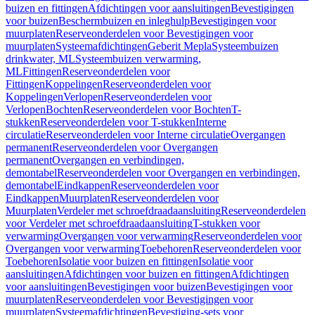
buizen en fittingen
Afdichtingen voor aansluitingen
Bevestigingen
voor buizen
Beschermbuizen en inleghulp
Bevestigingen voor
muurplaten
Reserveonderdelen voor Bevestigingen voor
muurplaten
Systeemafdichtingen
Geberit Mepla
Systeembuizen
drinkwater, ML
Systeembuizen verwarming,
ML
Fittingen
Reserveonderdelen voor
Fittingen
Koppelingen
Reserveonderdelen voor
Koppelingen
Verlopen
Reserveonderdelen voor
Verlopen
Bochten
Reserveonderdelen voor Bochten
T-
stukken
Reserveonderdelen voor T-stukken
Interne
circulatie
Reserveonderdelen voor Interne circulatie
Overgangen
permanent
Reserveonderdelen voor Overgangen
permanent
Overgangen en verbindingen,
demontabel
Reserveonderdelen voor Overgangen en verbindingen,
demontabel
Eindkappen
Reserveonderdelen voor
Eindkappen
Muurplaten
Reserveonderdelen voor
Muurplaten
Verdeler met schroefdraadaansluiting
Reserveonderdelen
voor Verdeler met schroefdraadaansluiting
T-stukken voor
verwarming
Overgangen voor verwarming
Reserveonderdelen voor
Overgangen voor verwarming
Toebehoren
Reserveonderdelen voor
Toebehoren
Isolatie voor buizen en fittingen
Isolatie voor
aansluitingen
Afdichtingen voor buizen en fittingen
Afdichtingen
voor aansluitingen
Bevestigingen voor buizen
Bevestigingen voor
muurplaten
Reserveonderdelen voor Bevestigingen voor
muurplaten
Systeemafdichtingen
Bevestiging-sets voor