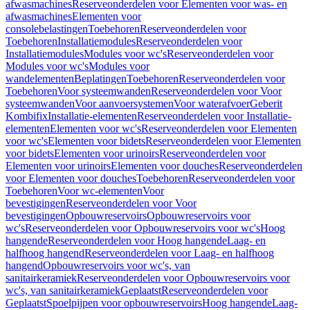
afwasmachines
Reserveonderdelen voor Elementen voor was- en
afwasmachines
Elementen voor
consolebelastingen
Toebehoren
Reserveonderdelen voor
Toebehoren
Installatiemodules
Reserveonderdelen voor
Installatiemodules
Modules voor wc's
Reserveonderdelen voor
Modules voor wc's
Modules voor
wandelementen
Beplatingen
Toebehoren
Reserveonderdelen voor
Toebehoren
Voor systeemwanden
Reserveonderdelen voor Voor
systeemwanden
Voor aanvoersystemen
Voor waterafvoer
Geberit
Kombifix
Installatie-elementen
Reserveonderdelen voor Installatie-
elementen
Elementen voor wc's
Reserveonderdelen voor Elementen
voor wc's
Elementen voor bidets
Reserveonderdelen voor Elementen
voor bidets
Elementen voor urinoirs
Reserveonderdelen voor
Elementen voor urinoirs
Elementen voor douches
Reserveonderdelen
voor Elementen voor douches
Toebehoren
Reserveonderdelen voor
Toebehoren
Voor wc-elementen
Voor
bevestigingen
Reserveonderdelen voor Voor
bevestigingen
Opbouwreservoirs
Opbouwreservoirs voor
wc's
Reserveonderdelen voor Opbouwreservoirs voor wc's
Hoog
hangende
Reserveonderdelen voor Hoog hangende
Laag- en
halfhoog hangend
Reserveonderdelen voor Laag- en halfhoog
hangend
Opbouwreservoirs voor wc's, van
sanitairkeramiek
Reserveonderdelen voor Opbouwreservoirs voor
wc's, van sanitairkeramiek
Geplaatst
Reserveonderdelen voor
Geplaatst
Spoelpijpen voor opbouwreservoirs
Hoog hangende
Laag-