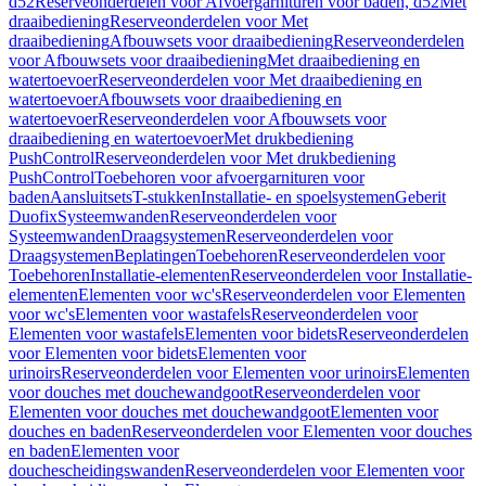
d52
Reserveonderdelen voor Afvoergarnituren voor baden, d52
Met
draaibediening
Reserveonderdelen voor Met
draaibediening
Afbouwsets voor draaibediening
Reserveonderdelen
voor Afbouwsets voor draaibediening
Met draaibediening en
watertoevoer
Reserveonderdelen voor Met draaibediening en
watertoevoer
Afbouwsets voor draaibediening en
watertoevoer
Reserveonderdelen voor Afbouwsets voor
draaibediening en watertoevoer
Met drukbediening
PushControl
Reserveonderdelen voor Met drukbediening
PushControl
Toebehoren voor afvoergarnituren voor
baden
Aansluitsets
T-stukken
Installatie- en spoelsystemen
Geberit
Duofix
Systeemwanden
Reserveonderdelen voor
Systeemwanden
Draagsystemen
Reserveonderdelen voor
Draagsystemen
Beplatingen
Toebehoren
Reserveonderdelen voor
Toebehoren
Installatie-elementen
Reserveonderdelen voor Installatie-
elementen
Elementen voor wc's
Reserveonderdelen voor Elementen
voor wc's
Elementen voor wastafels
Reserveonderdelen voor
Elementen voor wastafels
Elementen voor bidets
Reserveonderdelen
voor Elementen voor bidets
Elementen voor
urinoirs
Reserveonderdelen voor Elementen voor urinoirs
Elementen
voor douches met douchewandgoot
Reserveonderdelen voor
Elementen voor douches met douchewandgoot
Elementen voor
douches en baden
Reserveonderdelen voor Elementen voor douches
en baden
Elementen voor
douchescheidingswanden
Reserveonderdelen voor Elementen voor