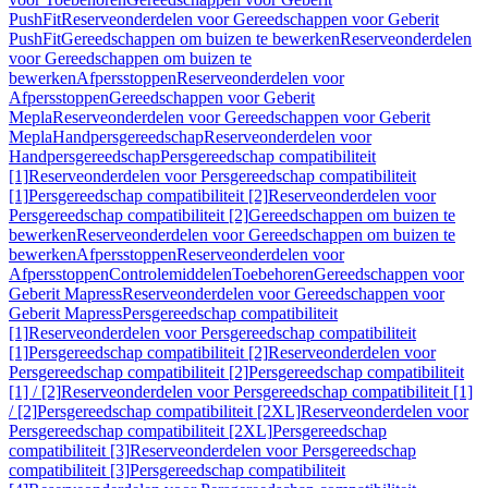
PushFit
Reserveonderdelen voor Gereedschappen voor Geberit
PushFit
Gereedschappen om buizen te bewerken
Reserveonderdelen
voor Gereedschappen om buizen te
bewerken
Afpersstoppen
Reserveonderdelen voor
Afpersstoppen
Gereedschappen voor Geberit
Mepla
Reserveonderdelen voor Gereedschappen voor Geberit
Mepla
Handpersgereedschap
Reserveonderdelen voor
Handpersgereedschap
Persgereedschap compatibiliteit
[1]
Reserveonderdelen voor Persgereedschap compatibiliteit
[1]
Persgereedschap compatibiliteit [2]
Reserveonderdelen voor
Persgereedschap compatibiliteit [2]
Gereedschappen om buizen te
bewerken
Reserveonderdelen voor Gereedschappen om buizen te
bewerken
Afpersstoppen
Reserveonderdelen voor
Afpersstoppen
Controlemiddelen
Toebehoren
Gereedschappen voor
Geberit Mapress
Reserveonderdelen voor Gereedschappen voor
Geberit Mapress
Persgereedschap compatibiliteit
[1]
Reserveonderdelen voor Persgereedschap compatibiliteit
[1]
Persgereedschap compatibiliteit [2]
Reserveonderdelen voor
Persgereedschap compatibiliteit [2]
Persgereedschap compatibiliteit
[1] / [2]
Reserveonderdelen voor Persgereedschap compatibiliteit [1]
/ [2]
Persgereedschap compatibiliteit [2XL]
Reserveonderdelen voor
Persgereedschap compatibiliteit [2XL]
Persgereedschap
compatibiliteit [3]
Reserveonderdelen voor Persgereedschap
compatibiliteit [3]
Persgereedschap compatibiliteit