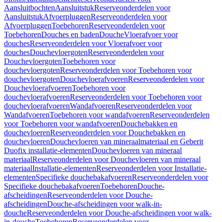
Aansluitbochten
Aansluitstuk
Reserveonderdelen voor
Aansluitstuk
Afvoerpluggen
Reserveonderdelen voor
Afvoerpluggen
Toebehoren
Reserveonderdelen voor
Toebehoren
Douches en baden
Douche
Vloerafvoer voor
douches
Reserveonderdelen voor Vloerafvoer voor
douches
Douchevloergoten
Reserveonderdelen voor
Douchevloergoten
Toebehoren voor
douchevloergoten
Reserveonderdelen voor Toebehoren voor
douchevloergoten
Douchevloerafvoeren
Reserveonderdelen voor
Douchevloerafvoeren
Toebehoren voor
douchevloerafvoeren
Reserveonderdelen voor Toebehoren voor
douchevloerafvoeren
Wandafvoeren
Reserveonderdelen voor
Wandafvoeren
Toebehoren voor wandafvoeren
Reserveonderdelen
voor Toebehoren voor wandafvoeren
Douchebakken en
douchevloeren
Reserveonderdelen voor Douchebakken en
douchevloeren
Douchevloeren van mineraalmateriaal en Geberit
Duofix installatie-elementen
Douchevloeren van mineraal
materiaal
Reserveonderdelen voor Douchevloeren van mineraal
materiaal
Installatie-elementen
Reserveonderdelen voor Installatie-
elementen
Specifieke douchebakafvoeren
Reserveonderdelen voor
Specifieke douchebakafvoeren
Toebehoren
Douche-
afscheidingen
Reserveonderdelen voor Douche-
afscheidingen
Douche-afscheidingen voor walk-in-
douche
Reserveonderdelen voor Douche-afscheidingen voor walk-
in-douche
Toebehoren
Reserveonderdelen voor