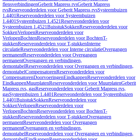
flensverbindingen
Geberit Mapress rvs
Geberit Mapress
rvs
Reserveonderdelen voor Geberit Mapress rvs
Systeembuizen
1.4401
Reserveonderdelen voor Systeembuizen
1.4401
Systeembuizen 1.4521
Reserveonderdelen voor
Systeembuizen 1.4521
Buisstuk
Sokken
Reserveonderdelen voor
Sokken
Verlopen
Reserveonderdelen voor
Verlopen
Bochten
Reserveonderdelen voor Bochten
T-
stukken
Reserveonderdelen voor T-stukken
Interne
circulatie
Reserveonderdelen voor Interne circulatie
Overgangen
permanent
Reserveonderdelen voor Overgangen
permanent
Overgangen en verbindingen,
demontabel
Reserveonderdelen voor Overgangen en verbindingen,
demontabel
Compensatoren
Reserveonderdelen voor
Compensatoren
Doorvoeringen
Eindkappen
Reserveonderdelen voor
Eindkappen
Muurplaten
Reserveonderdelen voor Muurplaten
Geberit
Mapress rvs, gas
Reserveonderdelen voor Geberit Mapress rvs,
gas
Systeembuizen 1.4401
Reserveonderdelen voor Systeembuizen
1.4401
Buisstuk
Sokken
Reserveonderdelen voor
Sokken
Verlopen
Reserveonderdelen voor
Verlopen
Bochten
Reserveonderdelen voor Bochten
T-
stukken
Reserveonderdelen voor T-stukken
Overgangen
permanent
Reserveonderdelen voor Overgangen
permanent
Overgangen en verbindingen,
demontabel
Reserveonderdelen voor Overgangen en verbindingen,
demontabel
Eindkappen
Reserveonderdelen voor