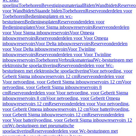
spoeling
Toebehoren
Bevestigingsmateriaal
Bidets
Wandbidets
Reserveo
voor Wandbidets
Staande bidets
Toebehoren
Reserveonderdelen voor
Toebehoren
Bedieningsplaten en wc-
besturingen
Bedieningsplaten
Reserveonderdelen voor
Bedieningsplaten
Voor Sigma inbouwreservoirs
Reserveonderdelen
voor Voor Sigma inbouwreservoirs
Voor Omega
inbouwreservoirs
Reserveonderdelen voor Voor Omega
inbouwreservoirs
Voor Delta inbouwreservoirs
Reserveonderdelen
voor Voor Delta inbouwreservoirs
Voor Twinline
inbouwreservoirs
Reserveonderdelen voor Voor Twinline
inbouwreservoirs
Toebehoren
Verbruiksmateriaal
Wc-besturingen met
elektronische spoelactivering
Reserveonderdelen voor Wc-
besturingen met elektronische spoelactivering
Voor netvoeding, voor
Geberit Sigma inbouwreservoirs 12 cm
Reserveonderdelen voor
Voor netvoeding, voor Geberit Sigma inbouwreservoirs 12 cm
Voor
netvoeding, voor Geberit Sigma inbouwreservoirs 8
cm
Reserveonderdelen voor Voor netvoeding, voor Geberit Sigma
inbouwreservoirs 8 cm
Voor netvoeding, voor Geberit Omega
inbouwreservoirs 12 cm
Reserveonderdelen voor Voor netvoeding,
voor Geberit Omega inbouwreservoirs 12 cm
Voor batterijvoeding,
voor Geberit Sigma inbouwreservoirs 12 cm
Reserveonderdelen
voor Voor batterijvoeding, voor Geberit Sigma inbouwreservoirs 12
cm
Wc-besturingen met pneumatische
spoelactivering
Reserveonderdelen voor Wc-besturingen met