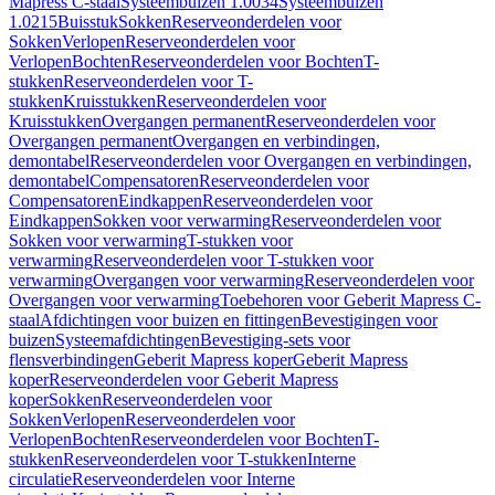
Mapress C-staal
Systeembuizen 1.0034
Systeembuizen
1.0215
Buisstuk
Sokken
Reserveonderdelen voor
Sokken
Verlopen
Reserveonderdelen voor
Verlopen
Bochten
Reserveonderdelen voor Bochten
T-
stukken
Reserveonderdelen voor T-
stukken
Kruisstukken
Reserveonderdelen voor
Kruisstukken
Overgangen permanent
Reserveonderdelen voor
Overgangen permanent
Overgangen en verbindingen,
demontabel
Reserveonderdelen voor Overgangen en verbindingen,
demontabel
Compensatoren
Reserveonderdelen voor
Compensatoren
Eindkappen
Reserveonderdelen voor
Eindkappen
Sokken voor verwarming
Reserveonderdelen voor
Sokken voor verwarming
T-stukken voor
verwarming
Reserveonderdelen voor T-stukken voor
verwarming
Overgangen voor verwarming
Reserveonderdelen voor
Overgangen voor verwarming
Toebehoren voor Geberit Mapress C-
staal
Afdichtingen voor buizen en fittingen
Bevestigingen voor
buizen
Systeemafdichtingen
Bevestiging-sets voor
flensverbindingen
Geberit Mapress koper
Geberit Mapress
koper
Reserveonderdelen voor Geberit Mapress
koper
Sokken
Reserveonderdelen voor
Sokken
Verlopen
Reserveonderdelen voor
Verlopen
Bochten
Reserveonderdelen voor Bochten
T-
stukken
Reserveonderdelen voor T-stukken
Interne
circulatie
Reserveonderdelen voor Interne