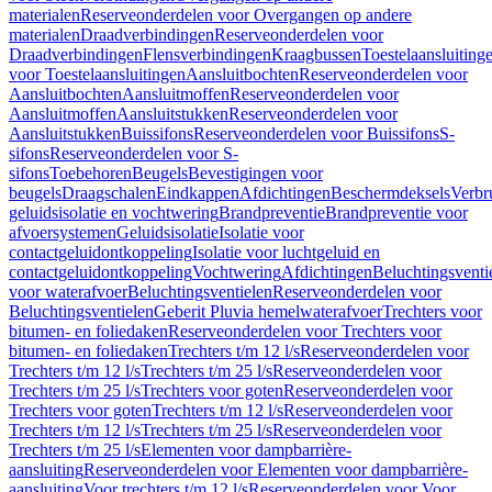
materialen
Reserveonderdelen voor Overgangen op andere
materialen
Draadverbindingen
Reserveonderdelen voor
Draadverbindingen
Flensverbindingen
Kraagbussen
Toestelaansluiting
voor Toestelaansluitingen
Aansluitbochten
Reserveonderdelen voor
Aansluitbochten
Aansluitmoffen
Reserveonderdelen voor
Aansluitmoffen
Aansluitstukken
Reserveonderdelen voor
Aansluitstukken
Buissifons
Reserveonderdelen voor Buissifons
S-
sifons
Reserveonderdelen voor S-
sifons
Toebehoren
Beugels
Bevestigingen voor
beugels
Draagschalen
Eindkappen
Afdichtingen
Beschermdeksels
Verbr
geluidsisolatie en vochtwering
Brandpreventie
Brandpreventie voor
afvoersystemen
Geluidsisolatie
Isolatie voor
contactgeluidontkoppeling
Isolatie voor luchtgeluid en
contactgeluidontkoppeling
Vochtwering
Afdichtingen
Beluchtingsventi
voor waterafvoer
Beluchtingsventielen
Reserveonderdelen voor
Beluchtingsventielen
Geberit Pluvia hemelwaterafvoer
Trechters voor
bitumen- en foliedaken
Reserveonderdelen voor Trechters voor
bitumen- en foliedaken
Trechters t/m 12 l/s
Reserveonderdelen voor
Trechters t/m 12 l/s
Trechters t/m 25 l/s
Reserveonderdelen voor
Trechters t/m 25 l/s
Trechters voor goten
Reserveonderdelen voor
Trechters voor goten
Trechters t/m 12 l/s
Reserveonderdelen voor
Trechters t/m 12 l/s
Trechters t/m 25 l/s
Reserveonderdelen voor
Trechters t/m 25 l/s
Elementen voor dampbarrière-
aansluiting
Reserveonderdelen voor Elementen voor dampbarrière-
aansluiting
Voor trechters t/m 12 l/s
Reserveonderdelen voor Voor