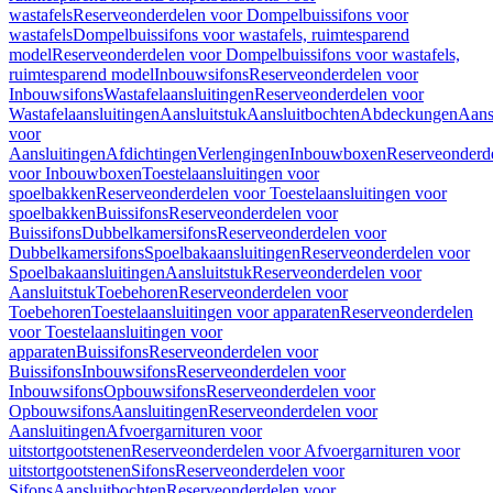
wastafels
Reserveonderdelen voor Dompelbuissifons voor
wastafels
Dompelbuissifons voor wastafels, ruimtesparend
model
Reserveonderdelen voor Dompelbuissifons voor wastafels,
ruimtesparend model
Inbouwsifons
Reserveonderdelen voor
Inbouwsifons
Wastafelaansluitingen
Reserveonderdelen voor
Wastafelaansluitingen
Aansluitstuk
Aansluitbochten
Abdeckungen
Aans
voor
Aansluitingen
Afdichtingen
Verlengingen
Inbouwboxen
Reserveonderd
voor Inbouwboxen
Toestelaansluitingen voor
spoelbakken
Reserveonderdelen voor Toestelaansluitingen voor
spoelbakken
Buissifons
Reserveonderdelen voor
Buissifons
Dubbelkamersifons
Reserveonderdelen voor
Dubbelkamersifons
Spoelbakaansluitingen
Reserveonderdelen voor
Spoelbakaansluitingen
Aansluitstuk
Reserveonderdelen voor
Aansluitstuk
Toebehoren
Reserveonderdelen voor
Toebehoren
Toestelaansluitingen voor apparaten
Reserveonderdelen
voor Toestelaansluitingen voor
apparaten
Buissifons
Reserveonderdelen voor
Buissifons
Inbouwsifons
Reserveonderdelen voor
Inbouwsifons
Opbouwsifons
Reserveonderdelen voor
Opbouwsifons
Aansluitingen
Reserveonderdelen voor
Aansluitingen
Afvoergarnituren voor
uitstortgootstenen
Reserveonderdelen voor Afvoergarnituren voor
uitstortgootstenen
Sifons
Reserveonderdelen voor
Sifons
Aansluitbochten
Reserveonderdelen voor