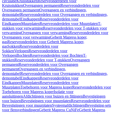
circulatie
Kruisstukken
Reserveonderdelen voor
Kruisstukken
Overgangen permanent
Reserveonderdelen voor
Overgangen permanent
Overgangen en verbindingen,
demontabel
Reserveonderdelen voor Overgangen en verbindingen,
demontabel
Eindkappen
Reserveonderdelen voor
Eindkappen
Muurplaten
Reserveonderdelen voor Muurplaten
T-
stukken voor verwarming
Reserveonderdelen voor T-stukken voor
verwarming
Overgangen voor verwarming
Reserveonderdelen voor
Overgangen voor verwarming
Geberit Mapress koper,
gas
Reserveonderdelen voor Geberit Mapress koper,
gas
Sokken
Reserveonderdelen voor
Sokken
Verlopen
Reserveonderdelen voor
Verlopen
Bochten
Reserveonderdelen voor Bochten
T-
stukken
Reserveonderdelen voor T-stukken
Overgangen
permanent
Reserveonderdelen voor Overgangen
permanent
Overgangen en verbindingen,
demontabel
Reserveonderdelen voor Overgangen en verbindingen,
demontabel
Eindkappen
Reserveonderdelen voor
Eindkappen
Muurplaten
Reserveonderdelen voor
Muurplaten
Toebehoren voor Mapress koper
Reserveonderdelen voor
Toebehoren voor Mapress koper
Isolatie voor
aansluitingen
Afdichtingen voor buizen en fittingen
Bevestigingen
voor buizen
Bevestigingen voor muurplaten
Reserveonderdelen voor
Bevestigingen voor muurplaten
Systeemafdichtingen
Bevestiging-sets
voor flensverbindingen
Geberit Mapress CuNiFe
Geberit Mapress