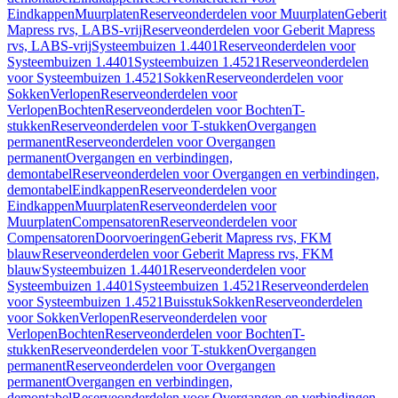
Eindkappen
Muurplaten
Reserveonderdelen voor Muurplaten
Geberit
Mapress rvs, LABS-vrij
Reserveonderdelen voor Geberit Mapress
rvs, LABS-vrij
Systeembuizen 1.4401
Reserveonderdelen voor
Systeembuizen 1.4401
Systeembuizen 1.4521
Reserveonderdelen
voor Systeembuizen 1.4521
Sokken
Reserveonderdelen voor
Sokken
Verlopen
Reserveonderdelen voor
Verlopen
Bochten
Reserveonderdelen voor Bochten
T-
stukken
Reserveonderdelen voor T-stukken
Overgangen
permanent
Reserveonderdelen voor Overgangen
permanent
Overgangen en verbindingen,
demontabel
Reserveonderdelen voor Overgangen en verbindingen,
demontabel
Eindkappen
Reserveonderdelen voor
Eindkappen
Muurplaten
Reserveonderdelen voor
Muurplaten
Compensatoren
Reserveonderdelen voor
Compensatoren
Doorvoeringen
Geberit Mapress rvs, FKM
blauw
Reserveonderdelen voor Geberit Mapress rvs, FKM
blauw
Systeembuizen 1.4401
Reserveonderdelen voor
Systeembuizen 1.4401
Systeembuizen 1.4521
Reserveonderdelen
voor Systeembuizen 1.4521
Buisstuk
Sokken
Reserveonderdelen
voor Sokken
Verlopen
Reserveonderdelen voor
Verlopen
Bochten
Reserveonderdelen voor Bochten
T-
stukken
Reserveonderdelen voor T-stukken
Overgangen
permanent
Reserveonderdelen voor Overgangen
permanent
Overgangen en verbindingen,
demontabel
Reserveonderdelen voor Overgangen en verbindingen,