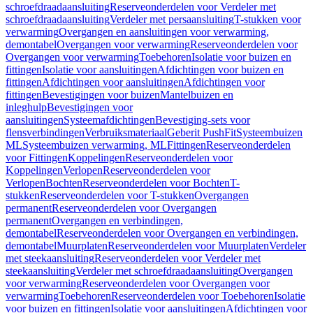
schroefdraadaansluiting
Reserveonderdelen voor Verdeler met
schroefdraadaansluiting
Verdeler met persaansluiting
T-stukken voor
verwarming
Overgangen en aansluitingen voor verwarming,
demontabel
Overgangen voor verwarming
Reserveonderdelen voor
Overgangen voor verwarming
Toebehoren
Isolatie voor buizen en
fittingen
Isolatie voor aansluitingen
Afdichtingen voor buizen en
fittingen
Afdichtingen voor aansluitingen
Afdichtingen voor
fittingen
Bevestigingen voor buizen
Mantelbuizen en
inleghulp
Bevestigingen voor
aansluitingen
Systeemafdichtingen
Bevestiging-sets voor
flensverbindingen
Verbruiksmateriaal
Geberit PushFit
Systeembuizen
ML
Systeembuizen verwarming, ML
Fittingen
Reserveonderdelen
voor Fittingen
Koppelingen
Reserveonderdelen voor
Koppelingen
Verlopen
Reserveonderdelen voor
Verlopen
Bochten
Reserveonderdelen voor Bochten
T-
stukken
Reserveonderdelen voor T-stukken
Overgangen
permanent
Reserveonderdelen voor Overgangen
permanent
Overgangen en verbindingen,
demontabel
Reserveonderdelen voor Overgangen en verbindingen,
demontabel
Muurplaten
Reserveonderdelen voor Muurplaten
Verdeler
met steekaansluiting
Reserveonderdelen voor Verdeler met
steekaansluiting
Verdeler met schroefdraadaansluiting
Overgangen
voor verwarming
Reserveonderdelen voor Overgangen voor
verwarming
Toebehoren
Reserveonderdelen voor Toebehoren
Isolatie
voor buizen en fittingen
Isolatie voor aansluitingen
Afdichtingen voor