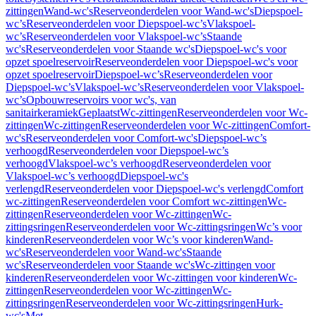
zittingen
Wand-wc's
Reserveonderdelen voor Wand-wc's
Diepspoel-
wc’s
Reserveonderdelen voor Diepspoel-wc’s
Vlakspoel-
wc’s
Reserveonderdelen voor Vlakspoel-wc’s
Staande
wc's
Reserveonderdelen voor Staande wc's
Diepspoel-wc's voor
opzet spoelreservoir
Reserveonderdelen voor Diepspoel-wc's voor
opzet spoelreservoir
Diepspoel-wc’s
Reserveonderdelen voor
Diepspoel-wc’s
Vlakspoel-wc’s
Reserveonderdelen voor Vlakspoel-
wc’s
Opbouwreservoirs voor wc's, van
sanitairkeramiek
Geplaatst
Wc-zittingen
Reserveonderdelen voor Wc-
zittingen
Wc-zittingen
Reserveonderdelen voor Wc-zittingen
Comfort-
wc's
Reserveonderdelen voor Comfort-wc's
Diepspoel-wc’s
verhoogd
Reserveonderdelen voor Diepspoel-wc’s
verhoogd
Vlakspoel-wc’s verhoogd
Reserveonderdelen voor
Vlakspoel-wc’s verhoogd
Diepspoel-wc's
verlengd
Reserveonderdelen voor Diepspoel-wc's verlengd
Comfort
wc-zittingen
Reserveonderdelen voor Comfort wc-zittingen
Wc-
zittingen
Reserveonderdelen voor Wc-zittingen
Wc-
zittingsringen
Reserveonderdelen voor Wc-zittingsringen
Wc’s voor
kinderen
Reserveonderdelen voor Wc’s voor kinderen
Wand-
wc's
Reserveonderdelen voor Wand-wc's
Staande
wc's
Reserveonderdelen voor Staande wc's
Wc-zittingen voor
kinderen
Reserveonderdelen voor Wc-zittingen voor kinderen
Wc-
zittingen
Reserveonderdelen voor Wc-zittingen
Wc-
zittingsringen
Reserveonderdelen voor Wc-zittingsringen
Hurk-
wc's
Met