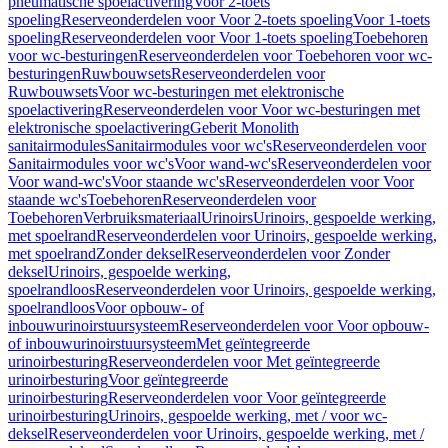
pneumatische spoelactivering
Voor 2-toets
spoeling
Reserveonderdelen voor Voor 2-toets spoeling
Voor 1-toets
spoeling
Reserveonderdelen voor Voor 1-toets spoeling
Toebehoren
voor wc-besturingen
Reserveonderdelen voor Toebehoren voor wc-
besturingen
Ruwbouwsets
Reserveonderdelen voor
Ruwbouwsets
Voor wc-besturingen met elektronische
spoelactivering
Reserveonderdelen voor Voor wc-besturingen met
elektronische spoelactivering
Geberit Monolith
sanitairmodules
Sanitairmodules voor wc's
Reserveonderdelen voor
Sanitairmodules voor wc's
Voor wand-wc's
Reserveonderdelen voor
Voor wand-wc's
Voor staande wc's
Reserveonderdelen voor Voor
staande wc's
Toebehoren
Reserveonderdelen voor
Toebehoren
Verbruiksmateriaal
Urinoirs
Urinoirs, gespoelde werking,
met spoelrand
Reserveonderdelen voor Urinoirs, gespoelde werking,
met spoelrand
Zonder deksel
Reserveonderdelen voor Zonder
deksel
Urinoirs, gespoelde werking,
spoelrandloos
Reserveonderdelen voor Urinoirs, gespoelde werking,
spoelrandloos
Voor opbouw- of
inbouwurinoirstuursysteem
Reserveonderdelen voor Voor opbouw-
of inbouwurinoirstuursysteem
Met geïntegreerde
urinoirbesturing
Reserveonderdelen voor Met geïntegreerde
urinoirbesturing
Voor geïntegreerde
urinoirbesturing
Reserveonderdelen voor Voor geïntegreerde
urinoirbesturing
Urinoirs, gespoelde werking, met / voor wc-
deksel
Reserveonderdelen voor Urinoirs, gespoelde werking, met /