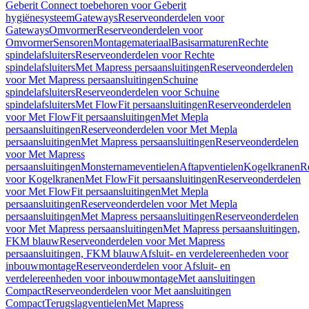
Geberit Connect toebehoren voor Geberit
hygiënesysteem
Gateways
Reserveonderdelen voor
Gateways
Omvormer
Reserveonderdelen voor
Omvormer
Sensoren
Montagemateriaal
Basisarmaturen
Rechte
spindelafsluiters
Reserveonderdelen voor Rechte
spindelafsluiters
Met Mapress persaansluitingen
Reserveonderdelen
voor Met Mapress persaansluitingen
Schuine
spindelafsluiters
Reserveonderdelen voor Schuine
spindelafsluiters
Met FlowFit persaansluitingen
Reserveonderdelen
voor Met FlowFit persaansluitingen
Met Mepla
persaansluitingen
Reserveonderdelen voor Met Mepla
persaansluitingen
Met Mapress persaansluitingen
Reserveonderdelen
voor Met Mapress
persaansluitingen
Monsternameventielen
Aftapventielen
Kogelkranen
R
voor Kogelkranen
Met FlowFit persaansluitingen
Reserveonderdelen
voor Met FlowFit persaansluitingen
Met Mepla
persaansluitingen
Reserveonderdelen voor Met Mepla
persaansluitingen
Met Mapress persaansluitingen
Reserveonderdelen
voor Met Mapress persaansluitingen
Met Mapress persaansluitingen,
FKM blauw
Reserveonderdelen voor Met Mapress
persaansluitingen, FKM blauw
Afsluit- en verdelereenheden voor
inbouwmontage
Reserveonderdelen voor Afsluit- en
verdelereenheden voor inbouwmontage
Met aansluitingen
Compact
Reserveonderdelen voor Met aansluitingen
Compact
Terugslagventielen
Met Mapress