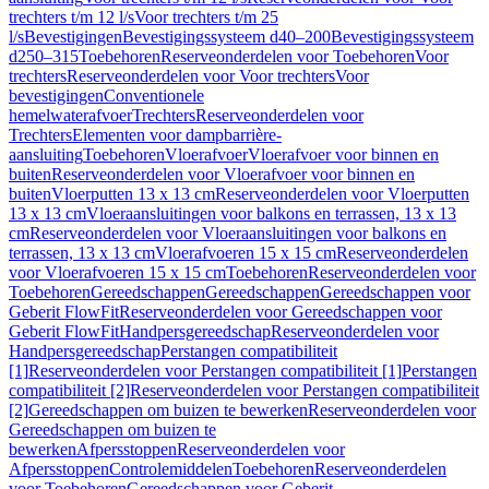
trechters t/m 12 l/s
Voor trechters t/m 25
l/s
Bevestigingen
Bevestigingssysteem d40–200
Bevestigingssysteem
d250–315
Toebehoren
Reserveonderdelen voor Toebehoren
Voor
trechters
Reserveonderdelen voor Voor trechters
Voor
bevestigingen
Conventionele
hemelwaterafvoer
Trechters
Reserveonderdelen voor
Trechters
Elementen voor dampbarrière-
aansluiting
Toebehoren
Vloerafvoer
Vloerafvoer voor binnen en
buiten
Reserveonderdelen voor Vloerafvoer voor binnen en
buiten
Vloerputten 13 x 13 cm
Reserveonderdelen voor Vloerputten
13 x 13 cm
Vloeraansluitingen voor balkons en terrassen, 13 x 13
cm
Reserveonderdelen voor Vloeraansluitingen voor balkons en
terrassen, 13 x 13 cm
Vloerafvoeren 15 x 15 cm
Reserveonderdelen
voor Vloerafvoeren 15 x 15 cm
Toebehoren
Reserveonderdelen voor
Toebehoren
Gereedschappen
Gereedschappen
Gereedschappen voor
Geberit FlowFit
Reserveonderdelen voor Gereedschappen voor
Geberit FlowFit
Handpersgereedschap
Reserveonderdelen voor
Handpersgereedschap
Perstangen compatibiliteit
[1]
Reserveonderdelen voor Perstangen compatibiliteit [1]
Perstangen
compatibiliteit [2]
Reserveonderdelen voor Perstangen compatibiliteit
[2]
Gereedschappen om buizen te bewerken
Reserveonderdelen voor
Gereedschappen om buizen te
bewerken
Afpersstoppen
Reserveonderdelen voor
Afpersstoppen
Controlemiddelen
Toebehoren
Reserveonderdelen
voor Toebehoren
Gereedschappen voor Geberit