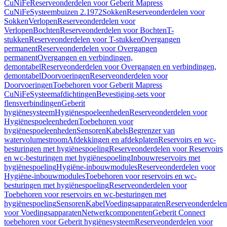
CuNiFe
Reserveonderdelen voor Geberit Mapress
CuNiFe
Systeembuizen 2.1972
Sokken
Reserveonderdelen voor
Sokken
Verlopen
Reserveonderdelen voor
Verlopen
Bochten
Reserveonderdelen voor Bochten
T-
stukken
Reserveonderdelen voor T-stukken
Overgangen
permanent
Reserveonderdelen voor Overgangen
permanent
Overgangen en verbindingen,
demontabel
Reserveonderdelen voor Overgangen en verbindingen,
demontabel
Doorvoeringen
Reserveonderdelen voor
Doorvoeringen
Toebehoren voor Geberit Mapress
CuNiFe
Systeemafdichtingen
Bevestiging-sets voor
flensverbindingen
Geberit
hygiënesysteem
Hygiënespoeleenheden
Reserveonderdelen voor
Hygiënespoeleenheden
Toebehoren voor
hygiënespoeleenheden
Sensoren
Kabels
Begrenzer van
watervolumestroom
Afdekkingen en afdekplaten
Reservoirs en wc-
besturingen met hygiënespoeling
Reserveonderdelen voor Reservoirs
en wc-besturingen met hygiënespoeling
Inbouwreservoirs met
hygiënespoeling
Hygiëne-inbouwmodules
Reserveonderdelen voor
Hygiëne-inbouwmodules
Toebehoren voor reservoirs en wc-
besturingen met hygiënespoeling
Reserveonderdelen voor
Toebehoren voor reservoirs en wc-besturingen met
hygiënespoeling
Sensoren
Kabel
Voedingsapparaten
Reserveonderdelen
voor Voedingsapparaten
Netwerkcomponenten
Geberit Connect
toebehoren voor Geberit hygiënesysteem
Reserveonderdelen voor