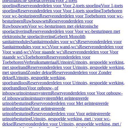
pneumatische spoelactivering
Voor 2-toets
spoeling
Reserveonderdelen voor Voor 2-toets spoeling
Voor 1-toets
spoeling
Reserveonderdelen voor Voor 1-toets spoeling
Toebehoren
voor wc-besturingen
Reserveonderdelen voor Toebehoren voor wc-
besturingen
Ruwbouwsets
Reserveonderdelen voor
Ruwbouwsets
Voor wc-besturingen met elektronische
spoelactivering
Reserveonderdelen voor Voor wc-besturingen met
elektronische spoelactivering
Geberit Monolith
sanitairmodules
Sanitairmodules voor wc's
Reserveonderdelen voor
Sanitairmodules voor wc's
Voor wand-wc's
Reserveonderdelen voor
Voor wand-wc's
Voor staande wc's
Reserveonderdelen voor Voor
staande wc's
Toebehoren
Reserveonderdelen voor
Toebehoren
Verbruiksmateriaal
Urinoirs
Urinoirs, gespoelde werking,
met spoelrand
Reserveonderdelen voor Urinoirs, gespoelde werking,
met spoelrand
Zonder deksel
Reserveonderdelen voor Zonder
deksel
Urinoirs, gespoelde werking,
spoelrandloos
Reserveonderdelen voor Urinoirs, gespoelde werking,
spoelrandloos
Voor opbouw- of
inbouwurinoirstuursysteem
Reserveonderdelen voor Voor opbouw-
of inbouwurinoirstuursysteem
Met geïntegreerde
urinoirbesturing
Reserveonderdelen voor Met geïntegreerde
urinoirbesturing
Voor geïntegreerde
urinoirbesturing
Reserveonderdelen voor Voor geïntegreerde
urinoirbesturing
Urinoirs, gespoelde werking, met / voor wc-
deksel
Reserveonderdelen voor Urinoirs, gespoelde werking, met /