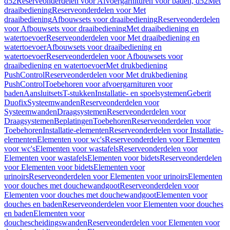
d52
Reserveonderdelen voor Afvoergarnituren voor baden, d52
Met
draaibediening
Reserveonderdelen voor Met
draaibediening
Afbouwsets voor draaibediening
Reserveonderdelen
voor Afbouwsets voor draaibediening
Met draaibediening en
watertoevoer
Reserveonderdelen voor Met draaibediening en
watertoevoer
Afbouwsets voor draaibediening en
watertoevoer
Reserveonderdelen voor Afbouwsets voor
draaibediening en watertoevoer
Met drukbediening
PushControl
Reserveonderdelen voor Met drukbediening
PushControl
Toebehoren voor afvoergarnituren voor
baden
Aansluitsets
T-stukken
Installatie- en spoelsystemen
Geberit
Duofix
Systeemwanden
Reserveonderdelen voor
Systeemwanden
Draagsystemen
Reserveonderdelen voor
Draagsystemen
Beplatingen
Toebehoren
Reserveonderdelen voor
Toebehoren
Installatie-elementen
Reserveonderdelen voor Installatie-
elementen
Elementen voor wc's
Reserveonderdelen voor Elementen
voor wc's
Elementen voor wastafels
Reserveonderdelen voor
Elementen voor wastafels
Elementen voor bidets
Reserveonderdelen
voor Elementen voor bidets
Elementen voor
urinoirs
Reserveonderdelen voor Elementen voor urinoirs
Elementen
voor douches met douchewandgoot
Reserveonderdelen voor
Elementen voor douches met douchewandgoot
Elementen voor
douches en baden
Reserveonderdelen voor Elementen voor douches
en baden
Elementen voor
douchescheidingswanden
Reserveonderdelen voor Elementen voor