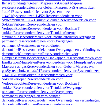
flensverbindingen
Geberit Mapress rvs
Geberit Mapress
rvs
Reserveonderdelen voor Geberit Mapress rvs
Systeembuizen
1.4401
Reserveonderdelen voor Systeembuizen
1.4401
Systeembuizen 1.4521
Reserveonderdelen voor
Systeembuizen 1.4521
Buisstuk
Sokken
Reserveonderdelen voor
Sokken
Verlopen
Reserveonderdelen voor
Verlopen
Bochten
Reserveonderdelen voor Bochten
T-
stukken
Reserveonderdelen voor T-stukken
Interne
circulatie
Reserveonderdelen voor Interne circulatie
Overgangen
permanent
Reserveonderdelen voor Overgangen
permanent
Overgangen en verbindingen,
demontabel
Reserveonderdelen voor Overgangen en verbindingen,
demontabel
Compensatoren
Reserveonderdelen voor
Compensatoren
Doorvoeringen
Eindkappen
Reserveonderdelen voor
Eindkappen
Muurplaten
Reserveonderdelen voor Muurplaten
Geberit
Mapress rvs, gas
Reserveonderdelen voor Geberit Mapress rvs,
gas
Systeembuizen 1.4401
Reserveonderdelen voor Systeembuizen
1.4401
Buisstuk
Sokken
Reserveonderdelen voor
Sokken
Verlopen
Reserveonderdelen voor
Verlopen
Bochten
Reserveonderdelen voor Bochten
T-
stukken
Reserveonderdelen voor T-stukken
Overgangen
permanent
Reserveonderdelen voor Overgangen
permanent
Overgangen en verbindingen,
demontabel
Reserveonderdelen voor Overgangen en verbindingen,
demontabel
Eindkappen
Reserveonderdelen voor