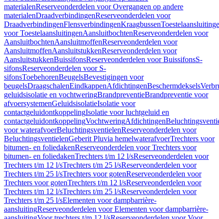
materialen
Reserveonderdelen voor Overgangen op andere
materialen
Draadverbindingen
Reserveonderdelen voor
Draadverbindingen
Flensverbindingen
Kraagbussen
Toestelaansluiting
voor Toestelaansluitingen
Aansluitbochten
Reserveonderdelen voor
Aansluitbochten
Aansluitmoffen
Reserveonderdelen voor
Aansluitmoffen
Aansluitstukken
Reserveonderdelen voor
Aansluitstukken
Buissifons
Reserveonderdelen voor Buissifons
S-
sifons
Reserveonderdelen voor S-
sifons
Toebehoren
Beugels
Bevestigingen voor
beugels
Draagschalen
Eindkappen
Afdichtingen
Beschermdeksels
Verbr
geluidsisolatie en vochtwering
Brandpreventie
Brandpreventie voor
afvoersystemen
Geluidsisolatie
Isolatie voor
contactgeluidontkoppeling
Isolatie voor luchtgeluid en
contactgeluidontkoppeling
Vochtwering
Afdichtingen
Beluchtingsventi
voor waterafvoer
Beluchtingsventielen
Reserveonderdelen voor
Beluchtingsventielen
Geberit Pluvia hemelwaterafvoer
Trechters voor
bitumen- en foliedaken
Reserveonderdelen voor Trechters voor
bitumen- en foliedaken
Trechters t/m 12 l/s
Reserveonderdelen voor
Trechters t/m 12 l/s
Trechters t/m 25 l/s
Reserveonderdelen voor
Trechters t/m 25 l/s
Trechters voor goten
Reserveonderdelen voor
Trechters voor goten
Trechters t/m 12 l/s
Reserveonderdelen voor
Trechters t/m 12 l/s
Trechters t/m 25 l/s
Reserveonderdelen voor
Trechters t/m 25 l/s
Elementen voor dampbarrière-
aansluiting
Reserveonderdelen voor Elementen voor dampbarrière-
aansluiting
Voor trechters t/m 12 l/s
Reserveonderdelen voor Voor