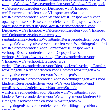
zittingen
Wand-wc's
Reserveonderdelen voor Wand-wc's
Diepspoel-
wc’s
Reserveonderdelen voor Diepspoel-wc’s
Vlakspoel-
wc’s
Reserveonderdelen voor Vlakspoel-wc’s
Staande
wc's
Reserveonderdelen voor Staande wc's
Diepspoel-wc's voor
opzet spoelreservoir
Reserveonderdelen voor Diepspoel-wc's voor
opzet spoelreservoir
Diepspoel-wc’s
Reserveonderdelen voor
Diepspoel-wc’s
Vlakspoel-wc’s
Reserveonderdelen voor Vlakspoel-
wc’s
Opbouwreservoirs voor wc's, van
sanitairkeramiek
Geplaatst
Wc-zittingen
Reserveonderdelen voor Wc-
zittingen
Wc-zittingen
Reserveonderdelen voor Wc-zittingen
Comfort-
wc's
Reserveonderdelen voor Comfort-wc's
Diepspoel-wc’s
verhoogd
Reserveonderdelen voor Diepspoel-wc’s
verhoogd
Vlakspoel-wc’s verhoogd
Reserveonderdelen voor
Vlakspoel-wc’s verhoogd
Diepspoel-wc's
verlengd
Reserveonderdelen voor Diepspoel-wc's verlengd
Comfort
wc-zittingen
Reserveonderdelen voor Comfort wc-zittingen
Wc-
zittingen
Reserveonderdelen voor Wc-zittingen
Wc-
zittingsringen
Reserveonderdelen voor Wc-zittingsringen
Wc’s voor
kinderen
Reserveonderdelen voor Wc’s voor kinderen
Wand-
wc's
Reserveonderdelen voor Wand-wc's
Staande
wc's
Reserveonderdelen voor Staande wc's
Wc-zittingen voor
kinderen
Reserveonderdelen voor Wc-zittingen voor kinderen
Wc-
zittingen
Reserveonderdelen voor Wc-zittingen
Wc-
zittingsringen
Reserveonderdelen voor Wc-zittingsringen
Hurk-
wc's
Met