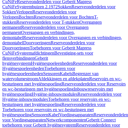
CuNiFe
Reserveonderdelen voor Geberit Mapress
CuNiFe
Systeembuizen 2.1972
Sokken
Reserveonderdelen voor
Sokken
Verlopen
Reserveonderdelen voor
Verlopen
Bochten
Reserveonderdelen voor Bochten
T-
stukken
Reserveonderdelen voor T-stukken
Overgangen
permanent
Reserveonderdelen voor Overgangen
permanent
Overgangen en verbindingen,
demontabel
Reserveonderdelen voor Overgangen en verbindingen,
demontabel
Doorvoeringen
Reserveonderdelen voor
Doorvoeringen
Toebehoren voor Geberit Mapress
CuNiFe
Systeemafdichtingen
Bevestiging-sets voor
flensverbindingen
Geberit
hygiënesysteem
Hygiënespoeleenheden
Reserveonderdelen voor
Hygiënespoeleenheden
Toebehoren voor
hygiënespoeleenheden
Sensoren
Kabels
Begrenzer van
watervolumestroom
Afdekkingen en afdekplaten
Reservoirs en wc-
besturingen met hygiënespoeling
Reserveonderdelen voor Reservoirs
en wc-besturingen met hygiënespoeling
Inbouwreservoirs met
hygiënespoeling
Hygiëne-inbouwmodules
Reserveonderdelen voor
Hygiëne-inbouwmodules
Toebehoren voor reservoirs en wc-
besturingen met hygiënespoeling
Reserveonderdelen voor
Toebehoren voor reservoirs en wc-besturingen met
hygiënespoeling
Sensoren
Kabel
Voedingsapparaten
Reserveonderdelen
voor Voedingsapparaten
Netwerkcomponenten
Geberit Connect
toebehoren voor Geberit hygiënesysteem
Reserveonderdelen voor