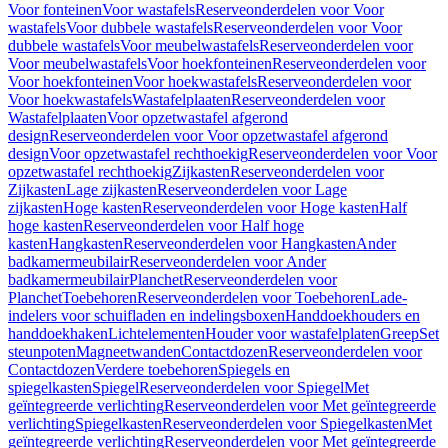
Voor fonteinen
Voor wastafels
Reserveonderdelen voor Voor
wastafels
Voor dubbele wastafels
Reserveonderdelen voor Voor
dubbele wastafels
Voor meubelwastafels
Reserveonderdelen voor
Voor meubelwastafels
Voor hoekfonteinen
Reserveonderdelen voor
Voor hoekfonteinen
Voor hoekwastafels
Reserveonderdelen voor
Voor hoekwastafels
Wastafelplaaten
Reserveonderdelen voor
Wastafelplaaten
Voor opzetwastafel afgerond
design
Reserveonderdelen voor Voor opzetwastafel afgerond
design
Voor opzetwastafel rechthoekig
Reserveonderdelen voor Voor
opzetwastafel rechthoekig
Zijkasten
Reserveonderdelen voor
Zijkasten
Lage zijkasten
Reserveonderdelen voor Lage
zijkasten
Hoge kasten
Reserveonderdelen voor Hoge kasten
Half
hoge kasten
Reserveonderdelen voor Half hoge
kasten
Hangkasten
Reserveonderdelen voor Hangkasten
Ander
badkamermeubilair
Reserveonderdelen voor Ander
badkamermeubilair
Planchet
Reserveonderdelen voor
Planchet
Toebehoren
Reserveonderdelen voor Toebehoren
Lade-
indelers voor schuifladen en indelingsboxen
Handdoekhouders en
handdoekhaken
Lichtelementen
Houder voor wastafelplaten
Greep
Set
steunpoten
Magneetwanden
Contactdozen
Reserveonderdelen voor
Contactdozen
Verdere toebehoren
Spiegels en
spiegelkasten
Spiegel
Reserveonderdelen voor Spiegel
Met
geïntegreerde verlichting
Reserveonderdelen voor Met geïntegreerde
verlichting
Spiegelkasten
Reserveonderdelen voor Spiegelkasten
Met
geïntegreerde verlichting
Reserveonderdelen voor Met geïntegreerde