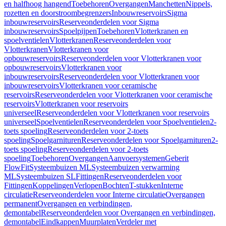
en halfhoog hangend
Toebehoren
Overgangen
Manchetten
Nippels,
rozetten en doorstroombegrenzers
Inbouwreservoirs
Sigma
inbouwreservoirs
Reserveonderdelen voor Sigma
inbouwreservoirs
Spoelpijpen
Toebehoren
Vlotterkranen en
spoelventielen
Vlotterkranen
Reserveonderdelen voor
Vlotterkranen
Vlotterkranen voor
opbouwreservoirs
Reserveonderdelen voor Vlotterkranen voor
opbouwreservoirs
Vlotterkranen voor
inbouwreservoirs
Reserveonderdelen voor Vlotterkranen voor
inbouwreservoirs
Vlotterkranen voor ceramische
reservoirs
Reserveonderdelen voor Vlotterkranen voor ceramische
reservoirs
Vlotterkranen voor reservoirs
universeel
Reserveonderdelen voor Vlotterkranen voor reservoirs
universeel
Spoelventielen
Reserveonderdelen voor Spoelventielen
2-
toets spoeling
Reserveonderdelen voor 2-toets
spoeling
Spoelgarnituren
Reserveonderdelen voor Spoelgarnituren
2-
toets spoeling
Reserveonderdelen voor 2-toets
spoeling
Toebehoren
Overgangen
Aanvoersystemen
Geberit
FlowFit
Systeembuizen ML
Systeembuizen verwarming
ML
Systeembuizen SL
Fittingen
Reserveonderdelen voor
Fittingen
Koppelingen
Verlopen
Bochten
T-stukken
Interne
circulatie
Reserveonderdelen voor Interne circulatie
Overgangen
permanent
Overgangen en verbindingen,
demontabel
Reserveonderdelen voor Overgangen en verbindingen,
demontabel
Eindkappen
Muurplaten
Verdeler met