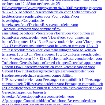
trechters t/m 12 l/s
Voor trechters t/m 25
l/s
Bevestigingen
Bevestigingssysteem d40–200
Bevestigingssysteem
d250–315
Toebehoren
Reserveonderdelen voor Toebehoren
Voor
trechters
Reserveonderdelen voor Voor trechters
Voor
bevestigingen
Conventionele
hemelwaterafvoer
Trechters
Reserveonderdelen voor
Trechters
Elementen voor dampbarrière-
aansluiting
Toebehoren
Vloerafvoer
Vloerafvoer voor binnen en
buiten
Reserveonderdelen voor Vloerafvoer voor binnen en
buiten
Vloerputten 13 x 13 cm
Reserveonderdelen voor Vloerputten
13 x 13 cm
Vloeraansluitingen voor balkons en terrassen, 13 x 13
cm
Reserveonderdelen voor Vloeraansluitingen voor balkons en
terrassen, 13 x 13 cm
Vloerafvoeren 15 x 15 cm
Reserveonderdelen
voor Vloerafvoeren 15 x 15 cm
Toebehoren
Reserveonderdelen voor
Toebehoren
Gereedschappen
Gereedschappen
Gereedschappen voor
Geberit FlowFit
Reserveonderdelen voor Gereedschappen voor
Geberit FlowFit
Handpersgereedschap
Reserveonderdelen voor
Handpersgereedschap
Perstangen compatibiliteit
[1]
Reserveonderdelen voor Perstangen compatibiliteit [1]
Perstangen
compatibiliteit [2]
Reserveonderdelen voor Perstangen compatibiliteit
[2]
Gereedschappen om buizen te bewerken
Reserveonderdelen voor
Gereedschappen om buizen te
bewerken
Afpersstoppen
Reserveonderdelen voor
Afpersstoppen
Controlemiddelen
Toebehoren
Reserveonderdelen
voor Toebehoren
Gereedschappen voor Geberit