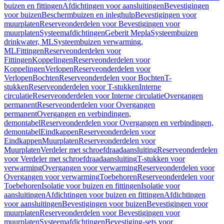
buizen en fittingen
Afdichtingen voor aansluitingen
Bevestigingen
voor buizen
Beschermbuizen en inleghulp
Bevestigingen voor
muurplaten
Reserveonderdelen voor Bevestigingen voor
muurplaten
Systeemafdichtingen
Geberit Mepla
Systeembuizen
drinkwater, ML
Systeembuizen verwarming,
ML
Fittingen
Reserveonderdelen voor
Fittingen
Koppelingen
Reserveonderdelen voor
Koppelingen
Verlopen
Reserveonderdelen voor
Verlopen
Bochten
Reserveonderdelen voor Bochten
T-
stukken
Reserveonderdelen voor T-stukken
Interne
circulatie
Reserveonderdelen voor Interne circulatie
Overgangen
permanent
Reserveonderdelen voor Overgangen
permanent
Overgangen en verbindingen,
demontabel
Reserveonderdelen voor Overgangen en verbindingen,
demontabel
Eindkappen
Reserveonderdelen voor
Eindkappen
Muurplaten
Reserveonderdelen voor
Muurplaten
Verdeler met schroefdraadaansluiting
Reserveonderdelen
voor Verdeler met schroefdraadaansluiting
T-stukken voor
verwarming
Overgangen voor verwarming
Reserveonderdelen voor
Overgangen voor verwarming
Toebehoren
Reserveonderdelen voor
Toebehoren
Isolatie voor buizen en fittingen
Isolatie voor
aansluitingen
Afdichtingen voor buizen en fittingen
Afdichtingen
voor aansluitingen
Bevestigingen voor buizen
Bevestigingen voor
muurplaten
Reserveonderdelen voor Bevestigingen voor
muurplaten
Systeemafdichtingen
Bevestiging-sets voor