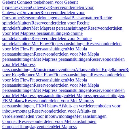
Geberit Connect toebehoren voor Geberit
hygiënesysteem
Gateways
Reserveonderdelen voor
Gateways
Omvormer
Reserveonderdelen voor
Omvormer
Sensoren
Montagemateriaal
Basisarmaturen
Rechte
spindelafsluiters
Reserveonderdelen voor Rechte
spindelafsluiters
Met Mapress persaansluitingen
Reserveonderdelen
voor Met Mapress persaansluitingen
Schuine
spindelafsluiters
Reserveonderdelen voor Schuine
spindelafsluiters
Met FlowFit persaansluitingen
Reserveonderdelen
voor Met FlowFit persaansluitingen
Met Mepla
persaansluitingen
Reserveonderdelen voor Met Mepla
persaansluitingen
Met Mapress persaansluitingen
Reserveonderdelen
voor Met Mapress
persaansluitingen
Monsternameventielen
Aftapventielen
Kogelkranen
R
voor Kogelkranen
Met FlowFit persaansluitingen
Reserveonderdelen
voor Met FlowFit persaansluitingen
Met Mepla
persaansluitingen
Reserveonderdelen voor Met Mepla
persaansluitingen
Met Mapress persaansluitingen
Reserveonderdelen
voor Met Mapress persaansluitingen
Met Mapress persaansluitingen,
FKM blauw
Reserveonderdelen voor Met Mapress
persaansluitingen, FKM blauw
Afsluit- en verdelereenheden voor
inbouwmontage
Reserveonderdelen voor Afsluit- en
verdelereenheden voor inbouwmontage
Met aansluitingen
Compact
Reserveonderdelen voor Met aansluitingen
Compact
Terugslagventielen
Met Mapress