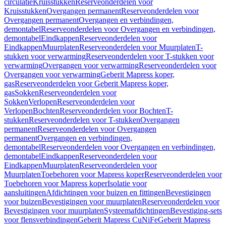
circulatie
Kruisstukken
Reserveonderdelen voor
Kruisstukken
Overgangen permanent
Reserveonderdelen voor
Overgangen permanent
Overgangen en verbindingen,
demontabel
Reserveonderdelen voor Overgangen en verbindingen,
demontabel
Eindkappen
Reserveonderdelen voor
Eindkappen
Muurplaten
Reserveonderdelen voor Muurplaten
T-
stukken voor verwarming
Reserveonderdelen voor T-stukken voor
verwarming
Overgangen voor verwarming
Reserveonderdelen voor
Overgangen voor verwarming
Geberit Mapress koper,
gas
Reserveonderdelen voor Geberit Mapress koper,
gas
Sokken
Reserveonderdelen voor
Sokken
Verlopen
Reserveonderdelen voor
Verlopen
Bochten
Reserveonderdelen voor Bochten
T-
stukken
Reserveonderdelen voor T-stukken
Overgangen
permanent
Reserveonderdelen voor Overgangen
permanent
Overgangen en verbindingen,
demontabel
Reserveonderdelen voor Overgangen en verbindingen,
demontabel
Eindkappen
Reserveonderdelen voor
Eindkappen
Muurplaten
Reserveonderdelen voor
Muurplaten
Toebehoren voor Mapress koper
Reserveonderdelen voor
Toebehoren voor Mapress koper
Isolatie voor
aansluitingen
Afdichtingen voor buizen en fittingen
Bevestigingen
voor buizen
Bevestigingen voor muurplaten
Reserveonderdelen voor
Bevestigingen voor muurplaten
Systeemafdichtingen
Bevestiging-sets
voor flensverbindingen
Geberit Mapress CuNiFe
Geberit Mapress