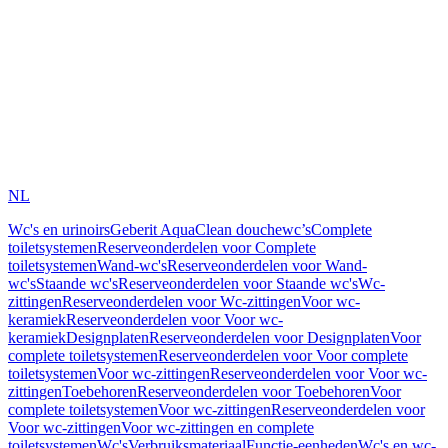
NL
Wc's en urinoirs
Geberit AquaClean douchewc’s
Complete
toiletsystemen
Reserveonderdelen voor Complete
toiletsystemen
Wand-wc's
Reserveonderdelen voor Wand-
wc's
Staande wc's
Reserveonderdelen voor Staande wc's
Wc-
zittingen
Reserveonderdelen voor Wc-zittingen
Voor wc-
keramiek
Reserveonderdelen voor Voor wc-
keramiek
Designplaten
Reserveonderdelen voor Designplaten
Voor
complete toiletsystemen
Reserveonderdelen voor Voor complete
toiletsystemen
Voor wc-zittingen
Reserveonderdelen voor Voor wc-
zittingen
Toebehoren
Reserveonderdelen voor Toebehoren
Voor
complete toiletsystemen
Voor wc-zittingen
Reserveonderdelen voor
Voor wc-zittingen
Voor wc-zittingen en complete
toiletsystemen
Wc's
Verbruiksmateriaal
Functie-eenheden
Wc's en wc-