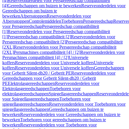
[4]
Reserveonderdelen voor Persgereedschap compatibiliteit
[4]
Gereedschappen om buizen te bewerken
Reserveonderdelen voor
Gereedschappen om buizen te
bewerken
Afpersstoppen
Reserveonderdelen voor
Afpersstoppen
Controlemiddelen
Toebehoren
Persgereedschap
Reserve
voor Persgereedschap
Persgereedschap compatibiliteit
[1]
Reserveonderdelen voor Persgereedschap compatibiliteit
[1]
Persgereedschap compatibiliteit [2]
Reserveonderdelen voor
Persgereedschap compatibiliteit [2]
Persgereedschap compatibiliteit
[2XL]
Reserveonderdelen voor Persgereedschap compatibiliteit
[2XL]
Persmachines compatibiliteit [4] / [2]
Reserveonderdelen voor
Persmachines compatibiliteit [4] / [2]
Universele
koffers
Reserveonderdelen voor Universele koffers
Universele
koffers
Reserveonderdelen voor Universele koffers
Gereedschappen
voor Geberit Silent-db20 / Geberit PE
Reserveonderdelen voor
Gereedschappen voor Geberit Silent-db20 / Geberit
PE
Elektrolasgereedschappen
Reserveonderdelen voor
Elektrolasgereedschappen
Toebehoren voor
elektrolasgereedschappen
Spiegellasgereedschappen
Reserveonderdele
voor Spiegellasgereedschappen
Toebehoren voor
spiegellasgereedschappen
Reserveonderdelen voor Toebehoren voor
spiegellasgereedschappen
Gereedschappen om buizen te
bewerken
Reserveonderdelen voor Gereedschappen om buizen te
bewerken
Toebehoren voor gereedschappen om buizen te
bewerken
Reserveonderdelen voor Toebehoren voor