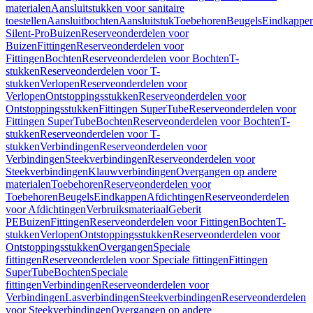
materialen
Aansluitstukken voor sanitaire
toestellen
Aansluitbochten
Aansluitstuk
Toebehoren
Beugels
Eindkappe
Silent-Pro
Buizen
Reserveonderdelen voor
Buizen
Fittingen
Reserveonderdelen voor
Fittingen
Bochten
Reserveonderdelen voor Bochten
T-
stukken
Reserveonderdelen voor T-
stukken
Verlopen
Reserveonderdelen voor
Verlopen
Ontstoppingsstukken
Reserveonderdelen voor
Ontstoppingsstukken
Fittingen SuperTube
Reserveonderdelen voor
Fittingen SuperTube
Bochten
Reserveonderdelen voor Bochten
T-
stukken
Reserveonderdelen voor T-
stukken
Verbindingen
Reserveonderdelen voor
Verbindingen
Steekverbindingen
Reserveonderdelen voor
Steekverbindingen
Klauwverbindingen
Overgangen op andere
materialen
Toebehoren
Reserveonderdelen voor
Toebehoren
Beugels
Eindkappen
Afdichtingen
Reserveonderdelen
voor Afdichtingen
Verbruiksmateriaal
Geberit
PE
Buizen
Fittingen
Reserveonderdelen voor Fittingen
Bochten
T-
stukken
Verlopen
Ontstoppingsstukken
Reserveonderdelen voor
Ontstoppingsstukken
Overgangen
Speciale
fittingen
Reserveonderdelen voor Speciale fittingen
Fittingen
SuperTube
Bochten
Speciale
fittingen
Verbindingen
Reserveonderdelen voor
Verbindingen
Lasverbindingen
Steekverbindingen
Reserveonderdelen
voor Steekverbindingen
Overgangen op andere