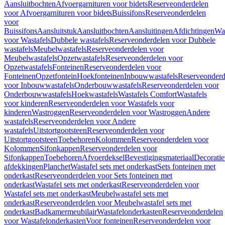
Aansluitbochten
Afvoergarnituren voor bidets
Reserveonderdelen
voor Afvoergarnituren voor bidets
Buissifons
Reserveonderdelen
voor
Buissifons
Aansluitstuk
Aansluitbochten
Aansluitingen
Afdichtingen
Was
voor Wastafels
Dubbele wastafels
Reserveonderdelen voor Dubbele
wastafels
Meubelwastafels
Reserveonderdelen voor
Meubelwastafels
Opzetwastafels
Reserveonderdelen voor
Opzetwastafels
Fonteinen
Reserveonderdelen voor
Fonteinen
Opzetfontein
Hoekfonteinen
Inbouwwastafels
Reserveonderd
voor Inbouwwastafels
Onderbouwwastafels
Reserveonderdelen voor
Onderbouwwastafels
Hoekwastafels
Wastafels Comfort
Wastafels
voor kinderen
Reserveonderdelen voor Wastafels voor
kinderen
Wastroggen
Reserveonderdelen voor Wastroggen
Andere
wastafels
Reserveonderdelen voor Andere
wastafels
Uitstortgootsteen
Reserveonderdelen voor
Uitstortgootsteen
Toebehoren
Kolommen
Reserveonderdelen voor
Kolommen
Sifonkappen
Reserveonderdelen voor
Sifonkappen
Toebehoren
Afvoerdeksel
Bevestigingsmateriaal
Decorati
afdekkingen
Planchet
Wastafel sets met onderkast
Sets fonteinen met
onderkast
Reserveonderdelen voor Sets fonteinen met
onderkast
Wastafel sets met onderkast
Reserveonderdelen voor
Wastafel sets met onderkast
Meubelwastafel sets met
onderkast
Reserveonderdelen voor Meubelwastafel sets met
onderkast
Badkamermeubilair
Wastafelonderkasten
Reserveonderdelen
voor Wastafelonderkasten
Voor fonteinen
Reserveonderdelen voor