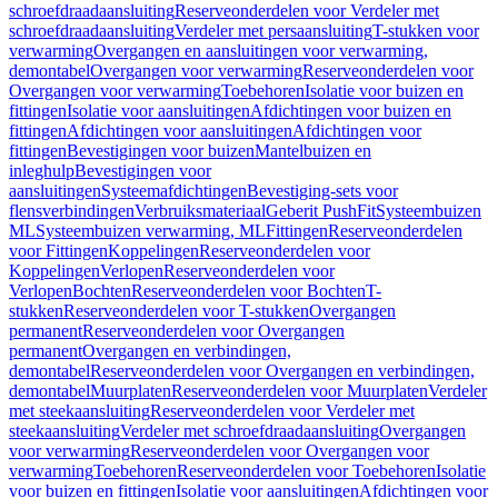
schroefdraadaansluiting
Reserveonderdelen voor Verdeler met
schroefdraadaansluiting
Verdeler met persaansluiting
T-stukken voor
verwarming
Overgangen en aansluitingen voor verwarming,
demontabel
Overgangen voor verwarming
Reserveonderdelen voor
Overgangen voor verwarming
Toebehoren
Isolatie voor buizen en
fittingen
Isolatie voor aansluitingen
Afdichtingen voor buizen en
fittingen
Afdichtingen voor aansluitingen
Afdichtingen voor
fittingen
Bevestigingen voor buizen
Mantelbuizen en
inleghulp
Bevestigingen voor
aansluitingen
Systeemafdichtingen
Bevestiging-sets voor
flensverbindingen
Verbruiksmateriaal
Geberit PushFit
Systeembuizen
ML
Systeembuizen verwarming, ML
Fittingen
Reserveonderdelen
voor Fittingen
Koppelingen
Reserveonderdelen voor
Koppelingen
Verlopen
Reserveonderdelen voor
Verlopen
Bochten
Reserveonderdelen voor Bochten
T-
stukken
Reserveonderdelen voor T-stukken
Overgangen
permanent
Reserveonderdelen voor Overgangen
permanent
Overgangen en verbindingen,
demontabel
Reserveonderdelen voor Overgangen en verbindingen,
demontabel
Muurplaten
Reserveonderdelen voor Muurplaten
Verdeler
met steekaansluiting
Reserveonderdelen voor Verdeler met
steekaansluiting
Verdeler met schroefdraadaansluiting
Overgangen
voor verwarming
Reserveonderdelen voor Overgangen voor
verwarming
Toebehoren
Reserveonderdelen voor Toebehoren
Isolatie
voor buizen en fittingen
Isolatie voor aansluitingen
Afdichtingen voor