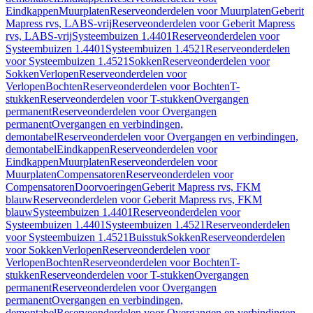
Eindkappen
Muurplaten
Reserveonderdelen voor Muurplaten
Geberit
Mapress rvs, LABS-vrij
Reserveonderdelen voor Geberit Mapress
rvs, LABS-vrij
Systeembuizen 1.4401
Reserveonderdelen voor
Systeembuizen 1.4401
Systeembuizen 1.4521
Reserveonderdelen
voor Systeembuizen 1.4521
Sokken
Reserveonderdelen voor
Sokken
Verlopen
Reserveonderdelen voor
Verlopen
Bochten
Reserveonderdelen voor Bochten
T-
stukken
Reserveonderdelen voor T-stukken
Overgangen
permanent
Reserveonderdelen voor Overgangen
permanent
Overgangen en verbindingen,
demontabel
Reserveonderdelen voor Overgangen en verbindingen,
demontabel
Eindkappen
Reserveonderdelen voor
Eindkappen
Muurplaten
Reserveonderdelen voor
Muurplaten
Compensatoren
Reserveonderdelen voor
Compensatoren
Doorvoeringen
Geberit Mapress rvs, FKM
blauw
Reserveonderdelen voor Geberit Mapress rvs, FKM
blauw
Systeembuizen 1.4401
Reserveonderdelen voor
Systeembuizen 1.4401
Systeembuizen 1.4521
Reserveonderdelen
voor Systeembuizen 1.4521
Buisstuk
Sokken
Reserveonderdelen
voor Sokken
Verlopen
Reserveonderdelen voor
Verlopen
Bochten
Reserveonderdelen voor Bochten
T-
stukken
Reserveonderdelen voor T-stukken
Overgangen
permanent
Reserveonderdelen voor Overgangen
permanent
Overgangen en verbindingen,
demontabel
Reserveonderdelen voor Overgangen en verbindingen,