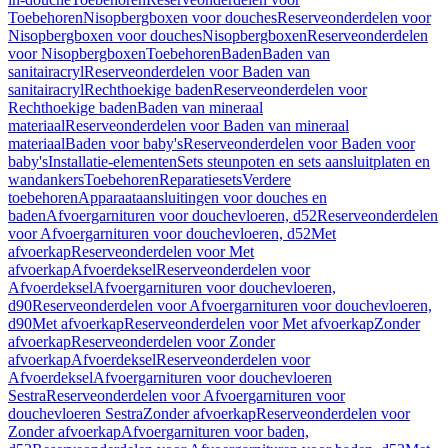
Toebehoren
Nisopbergboxen voor douches
Reserveonderdelen voor
Nisopbergboxen voor douches
Nisopbergboxen
Reserveonderdelen
voor Nisopbergboxen
Toebehoren
Baden
Baden van
sanitairacryl
Reserveonderdelen voor Baden van
sanitairacryl
Rechthoekige baden
Reserveonderdelen voor
Rechthoekige baden
Baden van mineraal
materiaal
Reserveonderdelen voor Baden van mineraal
materiaal
Baden voor baby's
Reserveonderdelen voor Baden voor
baby's
Installatie-elementen
Sets steunpoten en sets aansluitplaten en
wandankers
Toebehoren
Reparatiesets
Verdere
toebehoren
Apparaataansluitingen voor douches en
baden
Afvoergarnituren voor douchevloeren, d52
Reserveonderdelen
voor Afvoergarnituren voor douchevloeren, d52
Met
afvoerkap
Reserveonderdelen voor Met
afvoerkap
Afvoerdeksel
Reserveonderdelen voor
Afvoerdeksel
Afvoergarnituren voor douchevloeren,
d90
Reserveonderdelen voor Afvoergarnituren voor douchevloeren,
d90
Met afvoerkap
Reserveonderdelen voor Met afvoerkap
Zonder
afvoerkap
Reserveonderdelen voor Zonder
afvoerkap
Afvoerdeksel
Reserveonderdelen voor
Afvoerdeksel
Afvoergarnituren voor douchevloeren
Sestra
Reserveonderdelen voor Afvoergarnituren voor
douchevloeren Sestra
Zonder afvoerkap
Reserveonderdelen voor
Zonder afvoerkap
Afvoergarnituren voor baden,