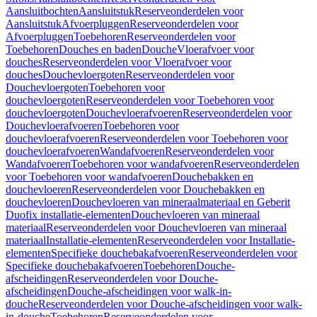
Aansluitbochten
Aansluitstuk
Reserveonderdelen voor
Aansluitstuk
Afvoerpluggen
Reserveonderdelen voor
Afvoerpluggen
Toebehoren
Reserveonderdelen voor
Toebehoren
Douches en baden
Douche
Vloerafvoer voor
douches
Reserveonderdelen voor Vloerafvoer voor
douches
Douchevloergoten
Reserveonderdelen voor
Douchevloergoten
Toebehoren voor
douchevloergoten
Reserveonderdelen voor Toebehoren voor
douchevloergoten
Douchevloerafvoeren
Reserveonderdelen voor
Douchevloerafvoeren
Toebehoren voor
douchevloerafvoeren
Reserveonderdelen voor Toebehoren voor
douchevloerafvoeren
Wandafvoeren
Reserveonderdelen voor
Wandafvoeren
Toebehoren voor wandafvoeren
Reserveonderdelen
voor Toebehoren voor wandafvoeren
Douchebakken en
douchevloeren
Reserveonderdelen voor Douchebakken en
douchevloeren
Douchevloeren van mineraalmateriaal en Geberit
Duofix installatie-elementen
Douchevloeren van mineraal
materiaal
Reserveonderdelen voor Douchevloeren van mineraal
materiaal
Installatie-elementen
Reserveonderdelen voor Installatie-
elementen
Specifieke douchebakafvoeren
Reserveonderdelen voor
Specifieke douchebakafvoeren
Toebehoren
Douche-
afscheidingen
Reserveonderdelen voor Douche-
afscheidingen
Douche-afscheidingen voor walk-in-
douche
Reserveonderdelen voor Douche-afscheidingen voor walk-
in-douche
Toebehoren
Reserveonderdelen voor