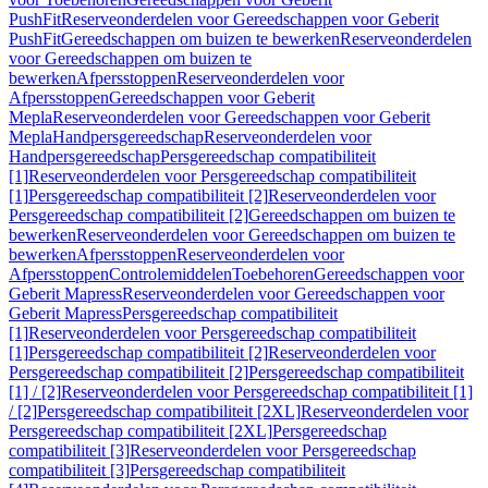
PushFit
Reserveonderdelen voor Gereedschappen voor Geberit
PushFit
Gereedschappen om buizen te bewerken
Reserveonderdelen
voor Gereedschappen om buizen te
bewerken
Afpersstoppen
Reserveonderdelen voor
Afpersstoppen
Gereedschappen voor Geberit
Mepla
Reserveonderdelen voor Gereedschappen voor Geberit
Mepla
Handpersgereedschap
Reserveonderdelen voor
Handpersgereedschap
Persgereedschap compatibiliteit
[1]
Reserveonderdelen voor Persgereedschap compatibiliteit
[1]
Persgereedschap compatibiliteit [2]
Reserveonderdelen voor
Persgereedschap compatibiliteit [2]
Gereedschappen om buizen te
bewerken
Reserveonderdelen voor Gereedschappen om buizen te
bewerken
Afpersstoppen
Reserveonderdelen voor
Afpersstoppen
Controlemiddelen
Toebehoren
Gereedschappen voor
Geberit Mapress
Reserveonderdelen voor Gereedschappen voor
Geberit Mapress
Persgereedschap compatibiliteit
[1]
Reserveonderdelen voor Persgereedschap compatibiliteit
[1]
Persgereedschap compatibiliteit [2]
Reserveonderdelen voor
Persgereedschap compatibiliteit [2]
Persgereedschap compatibiliteit
[1] / [2]
Reserveonderdelen voor Persgereedschap compatibiliteit [1]
/ [2]
Persgereedschap compatibiliteit [2XL]
Reserveonderdelen voor
Persgereedschap compatibiliteit [2XL]
Persgereedschap
compatibiliteit [3]
Reserveonderdelen voor Persgereedschap
compatibiliteit [3]
Persgereedschap compatibiliteit