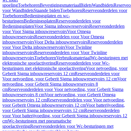
spoeling
Toebehoren
Bevestigingsmateriaal
Bidets
Wandbidets
Reserveo
voor Wandbidets
Staande bidets
Toebehoren
Reserveonderdelen voor
Toebehoren
Bedieningsplaten en wc-
besturingen
Bedieningsplaten
Reserveonderdelen voor
Bedieningsplaten
Voor Sigma inbouwreservoirs
Reserveonderdelen
voor Voor Sigma inbouwreservoirs
Voor Omega
inbouwreservoirs
Reserveonderdelen voor Voor Omega
inbouwreservoirs
Voor Delta inbouwreservoirs
Reserveonderdelen
voor Voor Delta inbouwreservoirs
Voor Twinline
inbouwreservoirs
Reserveonderdelen voor Voor Twinline
inbouwreservoirs
Toebehoren
Verbruiksmateriaal
Wc-besturingen met
elektronische spoelactivering
Reserveonderdelen voor Wc-
besturingen met elektronische spoelactivering
Voor netvoeding, voor
Geberit Sigma inbouwreservoirs 12 cm
Reserveonderdelen voor
Voor netvoeding, voor Geberit Sigma inbouwreservoirs 12 cm
Voor
netvoeding, voor Geberit Sigma inbouwreservoirs 8
cm
Reserveonderdelen voor Voor netvoeding, voor Geberit Sigma
inbouwreservoirs 8 cm
Voor netvoeding, voor Geberit Omega
inbouwreservoirs 12 cm
Reserveonderdelen voor Voor netvoeding,
voor Geberit Omega inbouwreservoirs 12 cm
Voor batterijvoeding,
voor Geberit Sigma inbouwreservoirs 12 cm
Reserveonderdelen
voor Voor batterijvoeding, voor Geberit Sigma inbouwreservoirs 12
cm
Wc-besturingen met pneumatische
spoelactivering
Reserveonderdelen voor Wc-besturingen met