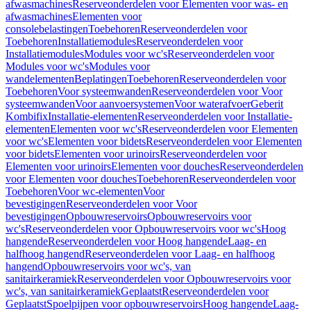
afwasmachines
Reserveonderdelen voor Elementen voor was- en
afwasmachines
Elementen voor
consolebelastingen
Toebehoren
Reserveonderdelen voor
Toebehoren
Installatiemodules
Reserveonderdelen voor
Installatiemodules
Modules voor wc's
Reserveonderdelen voor
Modules voor wc's
Modules voor
wandelementen
Beplatingen
Toebehoren
Reserveonderdelen voor
Toebehoren
Voor systeemwanden
Reserveonderdelen voor Voor
systeemwanden
Voor aanvoersystemen
Voor waterafvoer
Geberit
Kombifix
Installatie-elementen
Reserveonderdelen voor Installatie-
elementen
Elementen voor wc's
Reserveonderdelen voor Elementen
voor wc's
Elementen voor bidets
Reserveonderdelen voor Elementen
voor bidets
Elementen voor urinoirs
Reserveonderdelen voor
Elementen voor urinoirs
Elementen voor douches
Reserveonderdelen
voor Elementen voor douches
Toebehoren
Reserveonderdelen voor
Toebehoren
Voor wc-elementen
Voor
bevestigingen
Reserveonderdelen voor Voor
bevestigingen
Opbouwreservoirs
Opbouwreservoirs voor
wc's
Reserveonderdelen voor Opbouwreservoirs voor wc's
Hoog
hangende
Reserveonderdelen voor Hoog hangende
Laag- en
halfhoog hangend
Reserveonderdelen voor Laag- en halfhoog
hangend
Opbouwreservoirs voor wc's, van
sanitairkeramiek
Reserveonderdelen voor Opbouwreservoirs voor
wc's, van sanitairkeramiek
Geplaatst
Reserveonderdelen voor
Geplaatst
Spoelpijpen voor opbouwreservoirs
Hoog hangende
Laag-