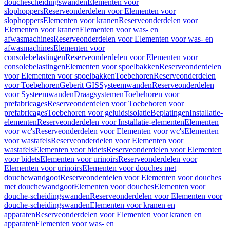
douchescheidingswanden
Elementen voor
slophoppers
Reserveonderdelen voor Elementen voor
slophoppers
Elementen voor kranen
Reserveonderdelen voor
Elementen voor kranen
Elementen voor was- en
afwasmachines
Reserveonderdelen voor Elementen voor was- en
afwasmachines
Elementen voor
consolebelastingen
Reserveonderdelen voor Elementen voor
consolebelastingen
Elementen voor spoelbakken
Reserveonderdelen
voor Elementen voor spoelbakken
Toebehoren
Reserveonderdelen
voor Toebehoren
Geberit GIS
Systeemwanden
Reserveonderdelen
voor Systeemwanden
Draagsystemen
Toebehoren voor
prefabricages
Reserveonderdelen voor Toebehoren voor
prefabricages
Toebehoren voor geluidsisolatie
Beplatingen
Installatie-
elementen
Reserveonderdelen voor Installatie-elementen
Elementen
voor wc's
Reserveonderdelen voor Elementen voor wc's
Elementen
voor wastafels
Reserveonderdelen voor Elementen voor
wastafels
Elementen voor bidets
Reserveonderdelen voor Elementen
voor bidets
Elementen voor urinoirs
Reserveonderdelen voor
Elementen voor urinoirs
Elementen voor douches met
douchewandgoot
Reserveonderdelen voor Elementen voor douches
met douchewandgoot
Elementen voor douches
Elementen voor
douche-scheidingswanden
Reserveonderdelen voor Elementen voor
douche-scheidingswanden
Elementen voor kranen en
apparaten
Reserveonderdelen voor Elementen voor kranen en
apparaten
Elementen voor was- en