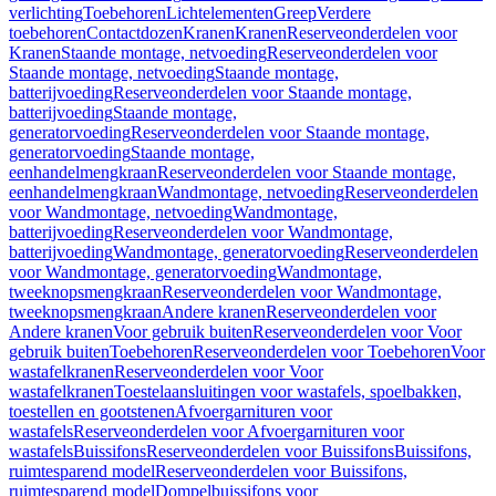
verlichting
Toebehoren
Lichtelementen
Greep
Verdere
toebehoren
Contactdozen
Kranen
Kranen
Reserveonderdelen voor
Kranen
Staande montage, netvoeding
Reserveonderdelen voor
Staande montage, netvoeding
Staande montage,
batterijvoeding
Reserveonderdelen voor Staande montage,
batterijvoeding
Staande montage,
generatorvoeding
Reserveonderdelen voor Staande montage,
generatorvoeding
Staande montage,
eenhandelmengkraan
Reserveonderdelen voor Staande montage,
eenhandelmengkraan
Wandmontage, netvoeding
Reserveonderdelen
voor Wandmontage, netvoeding
Wandmontage,
batterijvoeding
Reserveonderdelen voor Wandmontage,
batterijvoeding
Wandmontage, generatorvoeding
Reserveonderdelen
voor Wandmontage, generatorvoeding
Wandmontage,
tweeknopsmengkraan
Reserveonderdelen voor Wandmontage,
tweeknopsmengkraan
Andere kranen
Reserveonderdelen voor
Andere kranen
Voor gebruik buiten
Reserveonderdelen voor Voor
gebruik buiten
Toebehoren
Reserveonderdelen voor Toebehoren
Voor
wastafelkranen
Reserveonderdelen voor Voor
wastafelkranen
Toestelaansluitingen voor wastafels, spoelbakken,
toestellen en gootstenen
Afvoergarnituren voor
wastafels
Reserveonderdelen voor Afvoergarnituren voor
wastafels
Buissifons
Reserveonderdelen voor Buissifons
Buissifons,
ruimtesparend model
Reserveonderdelen voor Buissifons,
ruimtesparend model
Dompelbuissifons voor