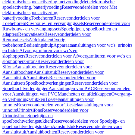
elektronische spoelactivering, netvoeding
Met elektronische
spoelactivering, batterijvoeding
Reserveonderdelen voor Met
elektronische spoelactivering,
batterijvoeding
Toebehoren
Reserveonderdelen voor
Toebehoren
Ruwbouw- en vervangingssets
Reserveonderdelen voor
Ruwbouw- en vervangingssets
Spoelpijpen, spoelbochten en
adapters
Renovatiesets
Reserveonderdelen voor
Renovatiesets
Afdekplaten
Overig
toebehoren
Bedieningshulp
Apparaataansluitingen voor wc's, urinoirs
en bidets
Afvoergarnituren voor wc's en
slophoppers
Reserveonderdelen voor Afvoergarnituren voor wc's en
slophoppers
Sifons
Reserveonderdelen voor
Sifons
Aansluitbochten
Reserveonderdelen voor
Aansluitbochten
Aansluitstuk
Reserveonderdelen voor
Aansluitstuk
Aansluitsets
Reserveonderdelen voor
Aansluitsets
Spoelbochtverlengingen
Reserveonderdelen voor
Spoelbochtverlengingen
Aansluitingen van PVC
Reserveonderdelen
voor Aansluitingen van PVC
Manchetten en afdekkappen
Overgang-
en verbindingsstukken
Toestelaansluitingen voor
urinoirs
Reserveonderdelen voor Toestelaansluitingen voor
urinoirs
Urinoirsifons
Reserveonderdelen voor
Urinoirsifons
Spoelpijp- en
spoelbochtverlengstukken
Reserveonderdelen voor Spoelpijp- en
spoelbochtverlengstukken
Aansluitstuk
Reserveonderdelen voor
Aansluitstuk
Aansluitbochten
Reserveonderdelen voor