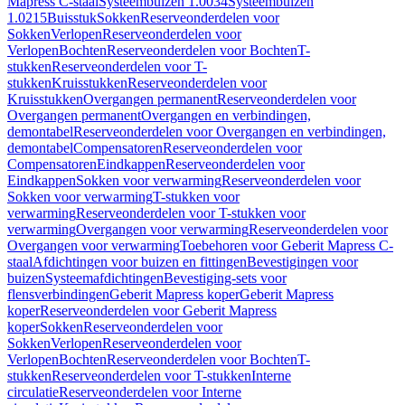
Mapress C-staal
Systeembuizen 1.0034
Systeembuizen
1.0215
Buisstuk
Sokken
Reserveonderdelen voor
Sokken
Verlopen
Reserveonderdelen voor
Verlopen
Bochten
Reserveonderdelen voor Bochten
T-
stukken
Reserveonderdelen voor T-
stukken
Kruisstukken
Reserveonderdelen voor
Kruisstukken
Overgangen permanent
Reserveonderdelen voor
Overgangen permanent
Overgangen en verbindingen,
demontabel
Reserveonderdelen voor Overgangen en verbindingen,
demontabel
Compensatoren
Reserveonderdelen voor
Compensatoren
Eindkappen
Reserveonderdelen voor
Eindkappen
Sokken voor verwarming
Reserveonderdelen voor
Sokken voor verwarming
T-stukken voor
verwarming
Reserveonderdelen voor T-stukken voor
verwarming
Overgangen voor verwarming
Reserveonderdelen voor
Overgangen voor verwarming
Toebehoren voor Geberit Mapress C-
staal
Afdichtingen voor buizen en fittingen
Bevestigingen voor
buizen
Systeemafdichtingen
Bevestiging-sets voor
flensverbindingen
Geberit Mapress koper
Geberit Mapress
koper
Reserveonderdelen voor Geberit Mapress
koper
Sokken
Reserveonderdelen voor
Sokken
Verlopen
Reserveonderdelen voor
Verlopen
Bochten
Reserveonderdelen voor Bochten
T-
stukken
Reserveonderdelen voor T-stukken
Interne
circulatie
Reserveonderdelen voor Interne