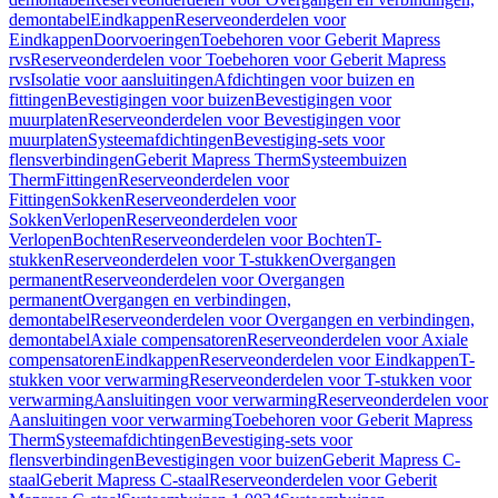
demontabel
Eindkappen
Reserveonderdelen voor
Eindkappen
Doorvoeringen
Toebehoren voor Geberit Mapress
rvs
Reserveonderdelen voor Toebehoren voor Geberit Mapress
rvs
Isolatie voor aansluitingen
Afdichtingen voor buizen en
fittingen
Bevestigingen voor buizen
Bevestigingen voor
muurplaten
Reserveonderdelen voor Bevestigingen voor
muurplaten
Systeemafdichtingen
Bevestiging-sets voor
flensverbindingen
Geberit Mapress Therm
Systeembuizen
Therm
Fittingen
Reserveonderdelen voor
Fittingen
Sokken
Reserveonderdelen voor
Sokken
Verlopen
Reserveonderdelen voor
Verlopen
Bochten
Reserveonderdelen voor Bochten
T-
stukken
Reserveonderdelen voor T-stukken
Overgangen
permanent
Reserveonderdelen voor Overgangen
permanent
Overgangen en verbindingen,
demontabel
Reserveonderdelen voor Overgangen en verbindingen,
demontabel
Axiale compensatoren
Reserveonderdelen voor Axiale
compensatoren
Eindkappen
Reserveonderdelen voor Eindkappen
T-
stukken voor verwarming
Reserveonderdelen voor T-stukken voor
verwarming
Aansluitingen voor verwarming
Reserveonderdelen voor
Aansluitingen voor verwarming
Toebehoren voor Geberit Mapress
Therm
Systeemafdichtingen
Bevestiging-sets voor
flensverbindingen
Bevestigingen voor buizen
Geberit Mapress C-
staal
Geberit Mapress C-staal
Reserveonderdelen voor Geberit