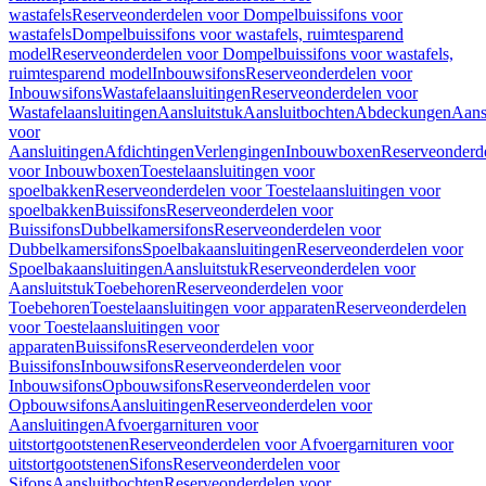
wastafels
Reserveonderdelen voor Dompelbuissifons voor
wastafels
Dompelbuissifons voor wastafels, ruimtesparend
model
Reserveonderdelen voor Dompelbuissifons voor wastafels,
ruimtesparend model
Inbouwsifons
Reserveonderdelen voor
Inbouwsifons
Wastafelaansluitingen
Reserveonderdelen voor
Wastafelaansluitingen
Aansluitstuk
Aansluitbochten
Abdeckungen
Aans
voor
Aansluitingen
Afdichtingen
Verlengingen
Inbouwboxen
Reserveonderd
voor Inbouwboxen
Toestelaansluitingen voor
spoelbakken
Reserveonderdelen voor Toestelaansluitingen voor
spoelbakken
Buissifons
Reserveonderdelen voor
Buissifons
Dubbelkamersifons
Reserveonderdelen voor
Dubbelkamersifons
Spoelbakaansluitingen
Reserveonderdelen voor
Spoelbakaansluitingen
Aansluitstuk
Reserveonderdelen voor
Aansluitstuk
Toebehoren
Reserveonderdelen voor
Toebehoren
Toestelaansluitingen voor apparaten
Reserveonderdelen
voor Toestelaansluitingen voor
apparaten
Buissifons
Reserveonderdelen voor
Buissifons
Inbouwsifons
Reserveonderdelen voor
Inbouwsifons
Opbouwsifons
Reserveonderdelen voor
Opbouwsifons
Aansluitingen
Reserveonderdelen voor
Aansluitingen
Afvoergarnituren voor
uitstortgootstenen
Reserveonderdelen voor Afvoergarnituren voor
uitstortgootstenen
Sifons
Reserveonderdelen voor
Sifons
Aansluitbochten
Reserveonderdelen voor