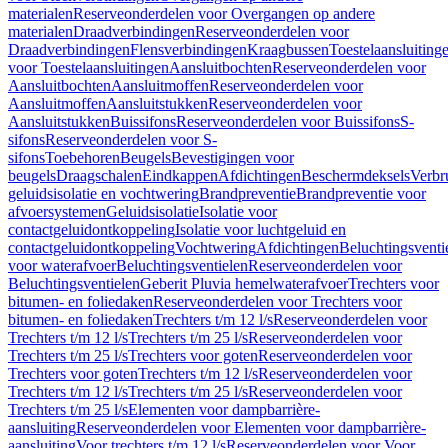
materialen
Reserveonderdelen voor Overgangen op andere
materialen
Draadverbindingen
Reserveonderdelen voor
Draadverbindingen
Flensverbindingen
Kraagbussen
Toestelaansluiting
voor Toestelaansluitingen
Aansluitbochten
Reserveonderdelen voor
Aansluitbochten
Aansluitmoffen
Reserveonderdelen voor
Aansluitmoffen
Aansluitstukken
Reserveonderdelen voor
Aansluitstukken
Buissifons
Reserveonderdelen voor Buissifons
S-
sifons
Reserveonderdelen voor S-
sifons
Toebehoren
Beugels
Bevestigingen voor
beugels
Draagschalen
Eindkappen
Afdichtingen
Beschermdeksels
Verbr
geluidsisolatie en vochtwering
Brandpreventie
Brandpreventie voor
afvoersystemen
Geluidsisolatie
Isolatie voor
contactgeluidontkoppeling
Isolatie voor luchtgeluid en
contactgeluidontkoppeling
Vochtwering
Afdichtingen
Beluchtingsventi
voor waterafvoer
Beluchtingsventielen
Reserveonderdelen voor
Beluchtingsventielen
Geberit Pluvia hemelwaterafvoer
Trechters voor
bitumen- en foliedaken
Reserveonderdelen voor Trechters voor
bitumen- en foliedaken
Trechters t/m 12 l/s
Reserveonderdelen voor
Trechters t/m 12 l/s
Trechters t/m 25 l/s
Reserveonderdelen voor
Trechters t/m 25 l/s
Trechters voor goten
Reserveonderdelen voor
Trechters voor goten
Trechters t/m 12 l/s
Reserveonderdelen voor
Trechters t/m 12 l/s
Trechters t/m 25 l/s
Reserveonderdelen voor
Trechters t/m 25 l/s
Elementen voor dampbarrière-
aansluiting
Reserveonderdelen voor Elementen voor dampbarrière-
aansluiting
Voor trechters t/m 12 l/s
Reserveonderdelen voor Voor