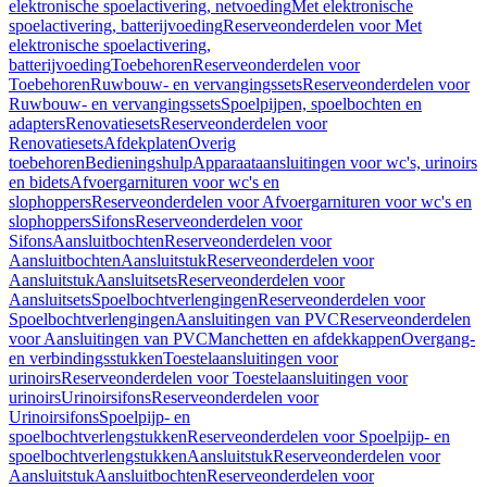
elektronische spoelactivering, netvoeding
Met elektronische
spoelactivering, batterijvoeding
Reserveonderdelen voor Met
elektronische spoelactivering,
batterijvoeding
Toebehoren
Reserveonderdelen voor
Toebehoren
Ruwbouw- en vervangingssets
Reserveonderdelen voor
Ruwbouw- en vervangingssets
Spoelpijpen, spoelbochten en
adapters
Renovatiesets
Reserveonderdelen voor
Renovatiesets
Afdekplaten
Overig
toebehoren
Bedieningshulp
Apparaataansluitingen voor wc's, urinoirs
en bidets
Afvoergarnituren voor wc's en
slophoppers
Reserveonderdelen voor Afvoergarnituren voor wc's en
slophoppers
Sifons
Reserveonderdelen voor
Sifons
Aansluitbochten
Reserveonderdelen voor
Aansluitbochten
Aansluitstuk
Reserveonderdelen voor
Aansluitstuk
Aansluitsets
Reserveonderdelen voor
Aansluitsets
Spoelbochtverlengingen
Reserveonderdelen voor
Spoelbochtverlengingen
Aansluitingen van PVC
Reserveonderdelen
voor Aansluitingen van PVC
Manchetten en afdekkappen
Overgang-
en verbindingsstukken
Toestelaansluitingen voor
urinoirs
Reserveonderdelen voor Toestelaansluitingen voor
urinoirs
Urinoirsifons
Reserveonderdelen voor
Urinoirsifons
Spoelpijp- en
spoelbochtverlengstukken
Reserveonderdelen voor Spoelpijp- en
spoelbochtverlengstukken
Aansluitstuk
Reserveonderdelen voor
Aansluitstuk
Aansluitbochten
Reserveonderdelen voor