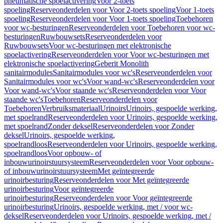
pneumatische spoelactivering
Voor 2-toets
spoeling
Reserveonderdelen voor Voor 2-toets spoeling
Voor 1-toets
spoeling
Reserveonderdelen voor Voor 1-toets spoeling
Toebehoren
voor wc-besturingen
Reserveonderdelen voor Toebehoren voor wc-
besturingen
Ruwbouwsets
Reserveonderdelen voor
Ruwbouwsets
Voor wc-besturingen met elektronische
spoelactivering
Reserveonderdelen voor Voor wc-besturingen met
elektronische spoelactivering
Geberit Monolith
sanitairmodules
Sanitairmodules voor wc's
Reserveonderdelen voor
Sanitairmodules voor wc's
Voor wand-wc's
Reserveonderdelen voor
Voor wand-wc's
Voor staande wc's
Reserveonderdelen voor Voor
staande wc's
Toebehoren
Reserveonderdelen voor
Toebehoren
Verbruiksmateriaal
Urinoirs
Urinoirs, gespoelde werking,
met spoelrand
Reserveonderdelen voor Urinoirs, gespoelde werking,
met spoelrand
Zonder deksel
Reserveonderdelen voor Zonder
deksel
Urinoirs, gespoelde werking,
spoelrandloos
Reserveonderdelen voor Urinoirs, gespoelde werking,
spoelrandloos
Voor opbouw- of
inbouwurinoirstuursysteem
Reserveonderdelen voor Voor opbouw-
of inbouwurinoirstuursysteem
Met geïntegreerde
urinoirbesturing
Reserveonderdelen voor Met geïntegreerde
urinoirbesturing
Voor geïntegreerde
urinoirbesturing
Reserveonderdelen voor Voor geïntegreerde
urinoirbesturing
Urinoirs, gespoelde werking, met / voor wc-
deksel
Reserveonderdelen voor Urinoirs, gespoelde werking, met /