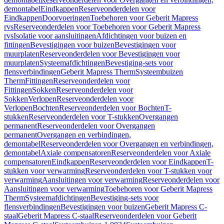
demontabel
Eindkappen
Reserveonderdelen voor
Eindkappen
Doorvoeringen
Toebehoren voor Geberit Mapress
rvs
Reserveonderdelen voor Toebehoren voor Geberit Mapress
rvs
Isolatie voor aansluitingen
Afdichtingen voor buizen en
fittingen
Bevestigingen voor buizen
Bevestigingen voor
muurplaten
Reserveonderdelen voor Bevestigingen voor
muurplaten
Systeemafdichtingen
Bevestiging-sets voor
flensverbindingen
Geberit Mapress Therm
Systeembuizen
Therm
Fittingen
Reserveonderdelen voor
Fittingen
Sokken
Reserveonderdelen voor
Sokken
Verlopen
Reserveonderdelen voor
Verlopen
Bochten
Reserveonderdelen voor Bochten
T-
stukken
Reserveonderdelen voor T-stukken
Overgangen
permanent
Reserveonderdelen voor Overgangen
permanent
Overgangen en verbindingen,
demontabel
Reserveonderdelen voor Overgangen en verbindingen,
demontabel
Axiale compensatoren
Reserveonderdelen voor Axiale
compensatoren
Eindkappen
Reserveonderdelen voor Eindkappen
T-
stukken voor verwarming
Reserveonderdelen voor T-stukken voor
verwarming
Aansluitingen voor verwarming
Reserveonderdelen voor
Aansluitingen voor verwarming
Toebehoren voor Geberit Mapress
Therm
Systeemafdichtingen
Bevestiging-sets voor
flensverbindingen
Bevestigingen voor buizen
Geberit Mapress C-
staal
Geberit Mapress C-staal
Reserveonderdelen voor Geberit