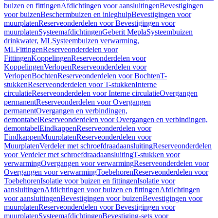
buizen en fittingen
Afdichtingen voor aansluitingen
Bevestigingen
voor buizen
Beschermbuizen en inleghulp
Bevestigingen voor
muurplaten
Reserveonderdelen voor Bevestigingen voor
muurplaten
Systeemafdichtingen
Geberit Mepla
Systeembuizen
drinkwater, ML
Systeembuizen verwarming,
ML
Fittingen
Reserveonderdelen voor
Fittingen
Koppelingen
Reserveonderdelen voor
Koppelingen
Verlopen
Reserveonderdelen voor
Verlopen
Bochten
Reserveonderdelen voor Bochten
T-
stukken
Reserveonderdelen voor T-stukken
Interne
circulatie
Reserveonderdelen voor Interne circulatie
Overgangen
permanent
Reserveonderdelen voor Overgangen
permanent
Overgangen en verbindingen,
demontabel
Reserveonderdelen voor Overgangen en verbindingen,
demontabel
Eindkappen
Reserveonderdelen voor
Eindkappen
Muurplaten
Reserveonderdelen voor
Muurplaten
Verdeler met schroefdraadaansluiting
Reserveonderdelen
voor Verdeler met schroefdraadaansluiting
T-stukken voor
verwarming
Overgangen voor verwarming
Reserveonderdelen voor
Overgangen voor verwarming
Toebehoren
Reserveonderdelen voor
Toebehoren
Isolatie voor buizen en fittingen
Isolatie voor
aansluitingen
Afdichtingen voor buizen en fittingen
Afdichtingen
voor aansluitingen
Bevestigingen voor buizen
Bevestigingen voor
muurplaten
Reserveonderdelen voor Bevestigingen voor
muurplaten
Systeemafdichtingen
Bevestiging-sets voor