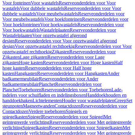
Voor fonteinen
Voor wastafels
Reserveonderdelen voor Voor
wastafels
Voor dubbele wastafels
Reserveonderdelen voor Voor
dubbele wastafels
Voor meubelwastafels
Reserveonderdelen voor
Voor meubelwastafels
Voor hoekfonteinen
Reserveonderdelen voor
Voor hoekfonteinen
Voor hoekwastafels
Reserveonderdelen voor
Voor hoekwastafels
Wastafelplaaten
Reserveonderdelen voor
Wastafelplaaten
Voor opzetwastafel afgerond
design
Reserveonderdelen voor Voor opzetwastafel afgerond
design
Voor opzetwastafel rechthoekig
Reserveonderdelen voor Voor
opzetwastafel rechthoekig
Zijkasten
Reserveonderdelen voor
Zijkasten
Lage zijkasten
Reserveonderdelen voor Lage
zijkasten
Hoge kasten
Reserveonderdelen voor Hoge kasten
Half
hoge kasten
Reserveonderdelen voor Half hoge
kasten
Hangkasten
Reserveonderdelen voor Hangkasten
Ander
badkamermeubilair
Reserveonderdelen voor Ander
badkamermeubilair
Planchet
Reserveonderdelen voor
Planchet
Toebehoren
Reserveonderdelen voor Toebehoren
Lade-
indelers voor schuifladen en indelingsboxen
Handdoekhouders en
handdoekhaken
Lichtelementen
Houder voor wastafelplaten
Greep
Set
steunpoten
Magneetwanden
Contactdozen
Reserveonderdelen voor
Contactdozen
Verdere toebehoren
Spiegels en
spiegelkasten
Spiegel
Reserveonderdelen voor Spiegel
Met
geïntegreerde verlichting
Reserveonderdelen voor Met geïntegreerde
verlichting
Spiegelkasten
Reserveonderdelen voor Spiegelkasten
Met
geïntegreerde verlichting
Reserveonderdelen voor Met geïntegreerde