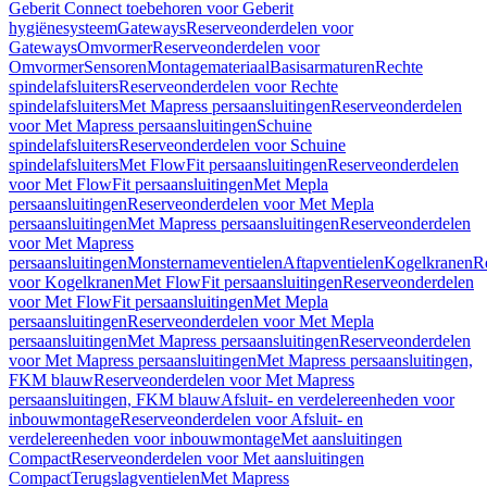
Geberit Connect toebehoren voor Geberit
hygiënesysteem
Gateways
Reserveonderdelen voor
Gateways
Omvormer
Reserveonderdelen voor
Omvormer
Sensoren
Montagemateriaal
Basisarmaturen
Rechte
spindelafsluiters
Reserveonderdelen voor Rechte
spindelafsluiters
Met Mapress persaansluitingen
Reserveonderdelen
voor Met Mapress persaansluitingen
Schuine
spindelafsluiters
Reserveonderdelen voor Schuine
spindelafsluiters
Met FlowFit persaansluitingen
Reserveonderdelen
voor Met FlowFit persaansluitingen
Met Mepla
persaansluitingen
Reserveonderdelen voor Met Mepla
persaansluitingen
Met Mapress persaansluitingen
Reserveonderdelen
voor Met Mapress
persaansluitingen
Monsternameventielen
Aftapventielen
Kogelkranen
R
voor Kogelkranen
Met FlowFit persaansluitingen
Reserveonderdelen
voor Met FlowFit persaansluitingen
Met Mepla
persaansluitingen
Reserveonderdelen voor Met Mepla
persaansluitingen
Met Mapress persaansluitingen
Reserveonderdelen
voor Met Mapress persaansluitingen
Met Mapress persaansluitingen,
FKM blauw
Reserveonderdelen voor Met Mapress
persaansluitingen, FKM blauw
Afsluit- en verdelereenheden voor
inbouwmontage
Reserveonderdelen voor Afsluit- en
verdelereenheden voor inbouwmontage
Met aansluitingen
Compact
Reserveonderdelen voor Met aansluitingen
Compact
Terugslagventielen
Met Mapress