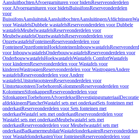
Aansluitbochten
Afvoergarnituren voor bidets
Reserveonderdelen
voor Afvoergarnituren voor bidets
Buissifons
Reserveonderdelen
voor
Buissifons
Aansluitstuk
Aansluitbochten
Aansluitingen
Afdichtingen
Was
voor Wastafels
Dubbele wastafels
Reserveonderdelen voor Dubbele
wastafels
Meubelwastafels
Reserveonderdelen voor
Meubelwastafels
Opzetwastafels
Reserveonderdelen voor
Opzetwastafels
Fonteinen
Reserveonderdelen voor
Fonteinen
Opzetfontein
Hoekfonteinen
Inbouwwastafels
Reserveonderd
voor Inbouwwastafels
Onderbouwwastafels
Reserveonderdelen voor
Onderbouwwastafels
Hoekwastafels
Wastafels Comfort
Wastafels
voor kinderen
Reserveonderdelen voor Wastafels voor
kinderen
Wastroggen
Reserveonderdelen voor Wastroggen
Andere
wastafels
Reserveonderdelen voor Andere
wastafels
Uitstortgootsteen
Reserveonderdelen voor
Uitstortgootsteen
Toebehoren
Kolommen
Reserveonderdelen voor
Kolommen
Sifonkappen
Reserveonderdelen voor
Sifonkappen
Toebehoren
Afvoerdeksel
Bevestigingsmateriaal
Decorati
afdekkingen
Planchet
Wastafel sets met onderkast
Sets fonteinen met
onderkast
Reserveonderdelen voor Sets fonteinen met
onderkast
Wastafel sets met onderkast
Reserveonderdelen voor
Wastafel sets met onderkast
Meubelwastafel sets met
onderkast
Reserveonderdelen voor Meubelwastafel sets met
onderkast
Badkamermeubilair
Wastafelonderkasten
Reserveonderdelen
voor Wastafelonderkasten
Voor fonteinen
Reserveonderdelen voor