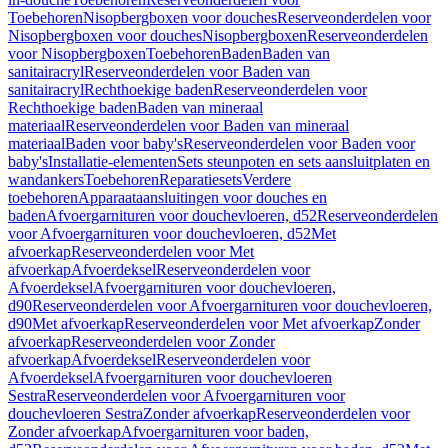
Toebehoren
Nisopbergboxen voor douches
Reserveonderdelen voor
Nisopbergboxen voor douches
Nisopbergboxen
Reserveonderdelen
voor Nisopbergboxen
Toebehoren
Baden
Baden van
sanitairacryl
Reserveonderdelen voor Baden van
sanitairacryl
Rechthoekige baden
Reserveonderdelen voor
Rechthoekige baden
Baden van mineraal
materiaal
Reserveonderdelen voor Baden van mineraal
materiaal
Baden voor baby's
Reserveonderdelen voor Baden voor
baby's
Installatie-elementen
Sets steunpoten en sets aansluitplaten en
wandankers
Toebehoren
Reparatiesets
Verdere
toebehoren
Apparaataansluitingen voor douches en
baden
Afvoergarnituren voor douchevloeren, d52
Reserveonderdelen
voor Afvoergarnituren voor douchevloeren, d52
Met
afvoerkap
Reserveonderdelen voor Met
afvoerkap
Afvoerdeksel
Reserveonderdelen voor
Afvoerdeksel
Afvoergarnituren voor douchevloeren,
d90
Reserveonderdelen voor Afvoergarnituren voor douchevloeren,
d90
Met afvoerkap
Reserveonderdelen voor Met afvoerkap
Zonder
afvoerkap
Reserveonderdelen voor Zonder
afvoerkap
Afvoerdeksel
Reserveonderdelen voor
Afvoerdeksel
Afvoergarnituren voor douchevloeren
Sestra
Reserveonderdelen voor Afvoergarnituren voor
douchevloeren Sestra
Zonder afvoerkap
Reserveonderdelen voor
Zonder afvoerkap
Afvoergarnituren voor baden,