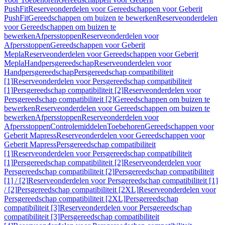
PushFit
Reserveonderdelen voor Gereedschappen voor Geberit
PushFit
Gereedschappen om buizen te bewerken
Reserveonderdelen
voor Gereedschappen om buizen te
bewerken
Afpersstoppen
Reserveonderdelen voor
Afpersstoppen
Gereedschappen voor Geberit
Mepla
Reserveonderdelen voor Gereedschappen voor Geberit
Mepla
Handpersgereedschap
Reserveonderdelen voor
Handpersgereedschap
Persgereedschap compatibiliteit
[1]
Reserveonderdelen voor Persgereedschap compatibiliteit
[1]
Persgereedschap compatibiliteit [2]
Reserveonderdelen voor
Persgereedschap compatibiliteit [2]
Gereedschappen om buizen te
bewerken
Reserveonderdelen voor Gereedschappen om buizen te
bewerken
Afpersstoppen
Reserveonderdelen voor
Afpersstoppen
Controlemiddelen
Toebehoren
Gereedschappen voor
Geberit Mapress
Reserveonderdelen voor Gereedschappen voor
Geberit Mapress
Persgereedschap compatibiliteit
[1]
Reserveonderdelen voor Persgereedschap compatibiliteit
[1]
Persgereedschap compatibiliteit [2]
Reserveonderdelen voor
Persgereedschap compatibiliteit [2]
Persgereedschap compatibiliteit
[1] / [2]
Reserveonderdelen voor Persgereedschap compatibiliteit [1]
/ [2]
Persgereedschap compatibiliteit [2XL]
Reserveonderdelen voor
Persgereedschap compatibiliteit [2XL]
Persgereedschap
compatibiliteit [3]
Reserveonderdelen voor Persgereedschap
compatibiliteit [3]
Persgereedschap compatibiliteit