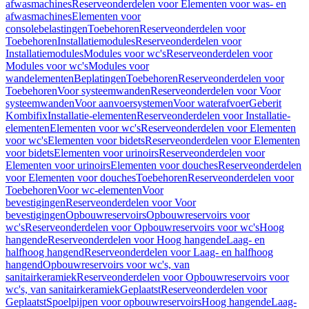
afwasmachines
Reserveonderdelen voor Elementen voor was- en
afwasmachines
Elementen voor
consolebelastingen
Toebehoren
Reserveonderdelen voor
Toebehoren
Installatiemodules
Reserveonderdelen voor
Installatiemodules
Modules voor wc's
Reserveonderdelen voor
Modules voor wc's
Modules voor
wandelementen
Beplatingen
Toebehoren
Reserveonderdelen voor
Toebehoren
Voor systeemwanden
Reserveonderdelen voor Voor
systeemwanden
Voor aanvoersystemen
Voor waterafvoer
Geberit
Kombifix
Installatie-elementen
Reserveonderdelen voor Installatie-
elementen
Elementen voor wc's
Reserveonderdelen voor Elementen
voor wc's
Elementen voor bidets
Reserveonderdelen voor Elementen
voor bidets
Elementen voor urinoirs
Reserveonderdelen voor
Elementen voor urinoirs
Elementen voor douches
Reserveonderdelen
voor Elementen voor douches
Toebehoren
Reserveonderdelen voor
Toebehoren
Voor wc-elementen
Voor
bevestigingen
Reserveonderdelen voor Voor
bevestigingen
Opbouwreservoirs
Opbouwreservoirs voor
wc's
Reserveonderdelen voor Opbouwreservoirs voor wc's
Hoog
hangende
Reserveonderdelen voor Hoog hangende
Laag- en
halfhoog hangend
Reserveonderdelen voor Laag- en halfhoog
hangend
Opbouwreservoirs voor wc's, van
sanitairkeramiek
Reserveonderdelen voor Opbouwreservoirs voor
wc's, van sanitairkeramiek
Geplaatst
Reserveonderdelen voor
Geplaatst
Spoelpijpen voor opbouwreservoirs
Hoog hangende
Laag-