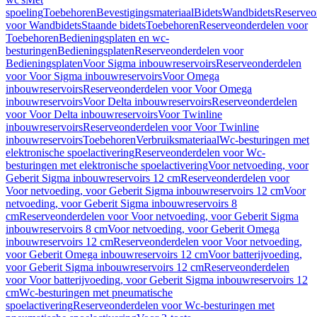
spoeling
Toebehoren
Bevestigingsmateriaal
Bidets
Wandbidets
Reserveo
voor Wandbidets
Staande bidets
Toebehoren
Reserveonderdelen voor
Toebehoren
Bedieningsplaten en wc-
besturingen
Bedieningsplaten
Reserveonderdelen voor
Bedieningsplaten
Voor Sigma inbouwreservoirs
Reserveonderdelen
voor Voor Sigma inbouwreservoirs
Voor Omega
inbouwreservoirs
Reserveonderdelen voor Voor Omega
inbouwreservoirs
Voor Delta inbouwreservoirs
Reserveonderdelen
voor Voor Delta inbouwreservoirs
Voor Twinline
inbouwreservoirs
Reserveonderdelen voor Voor Twinline
inbouwreservoirs
Toebehoren
Verbruiksmateriaal
Wc-besturingen met
elektronische spoelactivering
Reserveonderdelen voor Wc-
besturingen met elektronische spoelactivering
Voor netvoeding, voor
Geberit Sigma inbouwreservoirs 12 cm
Reserveonderdelen voor
Voor netvoeding, voor Geberit Sigma inbouwreservoirs 12 cm
Voor
netvoeding, voor Geberit Sigma inbouwreservoirs 8
cm
Reserveonderdelen voor Voor netvoeding, voor Geberit Sigma
inbouwreservoirs 8 cm
Voor netvoeding, voor Geberit Omega
inbouwreservoirs 12 cm
Reserveonderdelen voor Voor netvoeding,
voor Geberit Omega inbouwreservoirs 12 cm
Voor batterijvoeding,
voor Geberit Sigma inbouwreservoirs 12 cm
Reserveonderdelen
voor Voor batterijvoeding, voor Geberit Sigma inbouwreservoirs 12
cm
Wc-besturingen met pneumatische
spoelactivering
Reserveonderdelen voor Wc-besturingen met