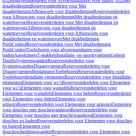
d52
Reserveonderdelen voor Afvoergarnituren voor baden, d52
Met
draaibediening
Reserveonderdelen voor Met
draaibediening
Afbouwsets voor draaibediening
Reserveonderdelen
voor Afbouwsets voor draaibediening
Met draaibediening en
watertoevoer
Reserveonderdelen voor Met draaibediening en
watertoevoer
Afbouwsets voor draaibediening en
watertoevoer
Reserveonderdelen voor Afbouwsets voor
draaibediening en watertoevoer
Met drukbediening
PushControl
Reserveonderdelen voor Met drukbediening
PushControl
Toebehoren voor afvoergarnituren voor
baden
Aansluitsets
T-stukken
Installatie- en spoelsystemen
Geberit
Duofix
Systeemwanden
Reserveonderdelen voor
Systeemwanden
Draagsystemen
Reserveonderdelen voor
Draagsystemen
Beplatingen
Toebehoren
Reserveonderdelen voor
Toebehoren
Installatie-elementen
Reserveonderdelen voor Installatie-
elementen
Elementen voor wc's
Reserveonderdelen voor Elementen
voor wc's
Elementen voor wastafels
Reserveonderdelen voor
Elementen voor wastafels
Elementen voor bidets
Reserveonderdelen
voor Elementen voor bidets
Elementen voor
urinoirs
Reserveonderdelen voor Elementen voor urinoirs
Elementen
voor douches met douchewandgoot
Reserveonderdelen voor
Elementen voor douches met douchewandgoot
Elementen voor
douches en baden
Reserveonderdelen voor Elementen voor douches
en baden
Elementen voor
douchescheidingswanden
Reserveonderdelen voor Elementen voor