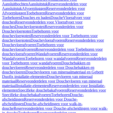
Aansluitbochten
Aansluitstuk
Reserveonderdelen voor
Aansluitstuk
Afvoerpluggen
Reserveonderdelen voor
Afvoerpluggen
Toebehoren
Reserveonderdelen voor
Toebehoren
Douches en baden
Douche
Vloerafvoer voor
douches
Reserveonderdelen voor Vloerafvoer voor
douches
Douchevloergoten
Reserveonderdelen voor
Douchevloergoten
Toebehoren voor
douchevloergoten
Reserveonderdelen voor Toebehoren voor
douchevloergoten
Douchevloerafvoeren
Reserveonderdelen voor
Douchevloerafvoeren
Toebehoren voor
douchevloerafvoeren
Reserveonderdelen voor Toebehoren voor
douchevloerafvoeren
Wandafvoeren
Reserveonderdelen voor
Wandafvoeren
Toebehoren voor wandafvoeren
Reserveonderdelen
voor Toebehoren voor wandafvoeren
Douchebakken en
douchevloeren
Reserveonderdelen voor Douchebakken en
douchevloeren
Douchevloeren van mineraalmateriaal en Geberit
Duofix installatie-elementen
Douchevloeren van mineraal
materiaal
Reserveonderdelen voor Douchevloeren van mineraal
materiaal
Installatie-elementen
Reserveonderdelen voor Installatie-
elementen
Specifieke douchebakafvoeren
Reserveonderdelen voor
Specifieke douchebakafvoeren
Toebehoren
Douche-
afscheidingen
Reserveonderdelen voor Douche-
afscheidingen
Douche-afscheidingen voor walk-in-
douche
Reserveonderdelen voor Douche-afscheidingen voor walk-
in-douche
Toebehoren
Reserveonderdelen voor