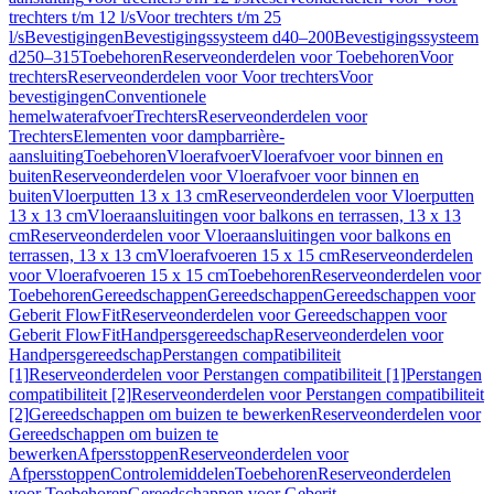
trechters t/m 12 l/s
Voor trechters t/m 25
l/s
Bevestigingen
Bevestigingssysteem d40–200
Bevestigingssysteem
d250–315
Toebehoren
Reserveonderdelen voor Toebehoren
Voor
trechters
Reserveonderdelen voor Voor trechters
Voor
bevestigingen
Conventionele
hemelwaterafvoer
Trechters
Reserveonderdelen voor
Trechters
Elementen voor dampbarrière-
aansluiting
Toebehoren
Vloerafvoer
Vloerafvoer voor binnen en
buiten
Reserveonderdelen voor Vloerafvoer voor binnen en
buiten
Vloerputten 13 x 13 cm
Reserveonderdelen voor Vloerputten
13 x 13 cm
Vloeraansluitingen voor balkons en terrassen, 13 x 13
cm
Reserveonderdelen voor Vloeraansluitingen voor balkons en
terrassen, 13 x 13 cm
Vloerafvoeren 15 x 15 cm
Reserveonderdelen
voor Vloerafvoeren 15 x 15 cm
Toebehoren
Reserveonderdelen voor
Toebehoren
Gereedschappen
Gereedschappen
Gereedschappen voor
Geberit FlowFit
Reserveonderdelen voor Gereedschappen voor
Geberit FlowFit
Handpersgereedschap
Reserveonderdelen voor
Handpersgereedschap
Perstangen compatibiliteit
[1]
Reserveonderdelen voor Perstangen compatibiliteit [1]
Perstangen
compatibiliteit [2]
Reserveonderdelen voor Perstangen compatibiliteit
[2]
Gereedschappen om buizen te bewerken
Reserveonderdelen voor
Gereedschappen om buizen te
bewerken
Afpersstoppen
Reserveonderdelen voor
Afpersstoppen
Controlemiddelen
Toebehoren
Reserveonderdelen
voor Toebehoren
Gereedschappen voor Geberit