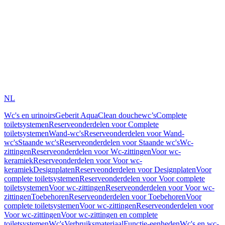
NL
Wc's en urinoirs
Geberit AquaClean douchewc’s
Complete
toiletsystemen
Reserveonderdelen voor Complete
toiletsystemen
Wand-wc's
Reserveonderdelen voor Wand-
wc's
Staande wc's
Reserveonderdelen voor Staande wc's
Wc-
zittingen
Reserveonderdelen voor Wc-zittingen
Voor wc-
keramiek
Reserveonderdelen voor Voor wc-
keramiek
Designplaten
Reserveonderdelen voor Designplaten
Voor
complete toiletsystemen
Reserveonderdelen voor Voor complete
toiletsystemen
Voor wc-zittingen
Reserveonderdelen voor Voor wc-
zittingen
Toebehoren
Reserveonderdelen voor Toebehoren
Voor
complete toiletsystemen
Voor wc-zittingen
Reserveonderdelen voor
Voor wc-zittingen
Voor wc-zittingen en complete
toiletsystemen
Wc's
Verbruiksmateriaal
Functie-eenheden
Wc's en wc-