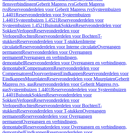
flensverbindingen
Geberit Mapress rvs
Geberit Mapress
rvs
Reserveonderdelen voor Geberit Mapress rvs
Systeembuizen
1.4401
Reserveonderdelen voor Systeembuizen
1.4401
Systeembuizen 1.4521
Reserveonderdelen voor
Systeembuizen 1.4521
Buisstuk
Sokken
Reserveonderdelen voor
Sokken
Verlopen
Reserveonderdelen voor
Verlopen
Bochten
Reserveonderdelen voor Bochten
T-
stukken
Reserveonderdelen voor T-stukken
Interne
circulatie
Reserveonderdelen voor Interne circulatie
Overgangen
permanent
Reserveonderdelen voor Overgangen
permanent
Overgangen en verbindingen,
demontabel
Reserveonderdelen voor Overgangen en verbindingen,
demontabel
Compensatoren
Reserveonderdelen voor
Compensatoren
Doorvoeringen
Eindkappen
Reserveonderdelen voor
Eindkappen
Muurplaten
Reserveonderdelen voor Muurplaten
Geberit
Mapress rvs, gas
Reserveonderdelen voor Geberit Mapress rvs,
gas
Systeembuizen 1.4401
Reserveonderdelen voor Systeembuizen
1.4401
Buisstuk
Sokken
Reserveonderdelen voor
Sokken
Verlopen
Reserveonderdelen voor
Verlopen
Bochten
Reserveonderdelen voor Bochten
T-
stukken
Reserveonderdelen voor T-stukken
Overgangen
permanent
Reserveonderdelen voor Overgangen
permanent
Overgangen en verbindingen,
demontabel
Reserveonderdelen voor Overgangen en verbindingen,
demontabel
Eindkappen
Reserveonderdelen voor