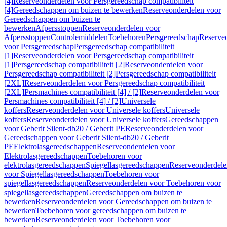
[4]
Reserveonderdelen voor Persgereedschap compatibiliteit
[4]
Gereedschappen om buizen te bewerken
Reserveonderdelen voor
Gereedschappen om buizen te
bewerken
Afpersstoppen
Reserveonderdelen voor
Afpersstoppen
Controlemiddelen
Toebehoren
Persgereedschap
Reserve
voor Persgereedschap
Persgereedschap compatibiliteit
[1]
Reserveonderdelen voor Persgereedschap compatibiliteit
[1]
Persgereedschap compatibiliteit [2]
Reserveonderdelen voor
Persgereedschap compatibiliteit [2]
Persgereedschap compatibiliteit
[2XL]
Reserveonderdelen voor Persgereedschap compatibiliteit
[2XL]
Persmachines compatibiliteit [4] / [2]
Reserveonderdelen voor
Persmachines compatibiliteit [4] / [2]
Universele
koffers
Reserveonderdelen voor Universele koffers
Universele
koffers
Reserveonderdelen voor Universele koffers
Gereedschappen
voor Geberit Silent-db20 / Geberit PE
Reserveonderdelen voor
Gereedschappen voor Geberit Silent-db20 / Geberit
PE
Elektrolasgereedschappen
Reserveonderdelen voor
Elektrolasgereedschappen
Toebehoren voor
elektrolasgereedschappen
Spiegellasgereedschappen
Reserveonderdele
voor Spiegellasgereedschappen
Toebehoren voor
spiegellasgereedschappen
Reserveonderdelen voor Toebehoren voor
spiegellasgereedschappen
Gereedschappen om buizen te
bewerken
Reserveonderdelen voor Gereedschappen om buizen te
bewerken
Toebehoren voor gereedschappen om buizen te
bewerken
Reserveonderdelen voor Toebehoren voor