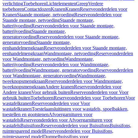
verlichting
Toebehoren
Lichtelementen
Greep
Verdere
toebehoren
Contactdozen
Kranen
Kranen
Reserveonderdelen voor
Kranen
Staande montage, netvoeding
Reserveonderdelen voor
Staande montage, netvoeding
Staande montage,
batterijvoeding
Reserveonderdelen voor Staande montage,
batterijvoeding
Staande montage,
generatorvoeding
Reserveonderdelen voor Staande montage,
generatorvoeding
Staande montage,
eenhandelmengkraan
Reserveonderdelen voor Staande montage,
eenhandelmengkraan
Wandmontage, netvoeding
Reserveonderdelen
voor Wandmontage, netvoeding
Wandmontage,
batterijvoeding
Reserveonderdelen voor Wandmontage,
batterijvoeding
Wandmontage, generatorvoeding
Reserveonderdelen
voor Wandmontage, generatorvoeding
Wandmontage,
tweeknopsmengkraan
Reserveonderdelen voor Wandmontage,
tweeknopsmengkraan
Andere kranen
Reserveonderdelen voor
Andere kranen
Voor gebruik buiten
Reserveonderdelen voor Voor
gebruik buiten
Toebehoren
Reserveonderdelen voor Toebehoren
Voor
wastafelkranen
Reserveonderdelen voor Voor
wastafelkranen
Toestelaansluitingen voor wastafels, spoelbakken,
toestellen en gootstenen
Afvoergarnituren voor
wastafels
Reserveonderdelen voor Afvoergarnituren voor
wastafels
Buissifons
Reserveonderdelen voor Buissifons
Buissifons,
ruimtesparend model
Reserveonderdelen voor Buissifons,
ruimtesparend model
Dompelbuissifons voor