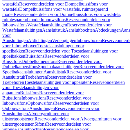
wastafels
Reserveonderdelen voor Dompelbuissifons voor
wastafels
Dompelbuissifons voor wastafels, ruimtesparend
model
Reserveonderdelen voor Dompelbuissifons voor wastafels,
ruimtesparend model
Inbouwsifons
Reserveonderdelen voor
Inbouwsifons
Wastafelaansluitingen
Reserveonderdelen voor
Wastafelaansluitingen
Aansluitstuk
Aansluitbochten
Abdeckungen
Aans
voor
Aansluitingen
Afdichtingen
Verlengingen
Inbouwboxen
Reserveonderd
voor Inbouwboxen
Toestelaansluitingen voor
spoelbakken
Reserveonderdelen voor Toestelaansluitingen voor
spoelbakken
Buissifons
Reserveonderdelen voor
Buissifons
Dubbelkamersifons
Reserveonderdelen voor
Dubbelkamersifons
Spoelbakaansluitingen
Reserveonderdelen voor
Spoelbakaansluitingen
Aansluitstuk
Reserveonderdelen voor
Aansluitstuk
Toebehoren
Reserveonderdelen voor
Toebehoren
Toestelaansluitingen voor apparaten
Reserveonderdelen
voor Toestelaansluitingen voor
apparaten
Buissifons
Reserveonderdelen voor
Buissifons
Inbouwsifons
Reserveonderdelen voor
Inbouwsifons
Opbouwsifons
Reserveonderdelen voor
Opbouwsifons
Aansluitingen
Reserveonderdelen voor
Aansluitingen
Afvoergarnituren voor
uitstortgootstenen
Reserveonderdelen voor Afvoergarnituren voor
uitstortgootstenen
Sifons
Reserveonderdelen voor
Sifons
Aansluitbochten
Reserveonderdelen voor