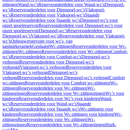
zittingen
Wand-wc's
Reserveonderdelen voor Wand-wc's
Diepspoel-
wc’s
Reserveonderdelen voor Diepspoel-wc’s
Vlakspoel-
wc’s
Reserveonderdelen voor Vlakspoel-wc’s
Staande
wc's
Reserveonderdelen voor Staande wc's
Diepspoel-wc's voor
opzet spoelreservoir
Reserveonderdelen voor Diepspoel-wc's voor
opzet spoelreservoir
Diepspoel-wc’s
Reserveonderdelen voor
Diepspoel-wc’s
Vlakspoel-wc’s
Reserveonderdelen voor Vlakspoel-
wc’s
Opbouwreservoirs voor wc's, van
sanitairkeramiek
Geplaatst
Wc-zittingen
Reserveonderdelen voor Wc-
zittingen
Wc-zittingen
Reserveonderdelen voor Wc-zittingen
Comfort-
wc's
Reserveonderdelen voor Comfort-wc's
Diepspoel-wc’s
verhoogd
Reserveonderdelen voor Diepspoel-wc’s
verhoogd
Vlakspoel-wc’s verhoogd
Reserveonderdelen voor
Vlakspoel-wc’s verhoogd
Diepspoel-wc's
verlengd
Reserveonderdelen voor Diepspoel-wc's verlengd
Comfort
wc-zittingen
Reserveonderdelen voor Comfort wc-zittingen
Wc-
zittingen
Reserveonderdelen voor Wc-zittingen
Wc-
zittingsringen
Reserveonderdelen voor Wc-zittingsringen
Wc’s voor
kinderen
Reserveonderdelen voor Wc’s voor kinderen
Wand-
wc's
Reserveonderdelen voor Wand-wc's
Staande
wc's
Reserveonderdelen voor Staande wc's
Wc-zittingen voor
kinderen
Reserveonderdelen voor Wc-zittingen voor kinderen
Wc-
zittingen
Reserveonderdelen voor Wc-zittingen
Wc-
zittingsringen
Reserveonderdelen voor Wc-zittingsringen
Hurk-
wc's
Met