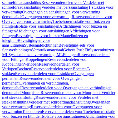
schroefdraadaansluiting
Reserveonderdelen voor Verdeler met
schroefdraadaansluiting
Verdeler met persaansluiting
T-stukken voor
verwarming
Overgangen en aansluitingen voor verwarming,
demontabel
Overgangen voor verwarming
Reserveonderdelen voor
Overgangen voor verwarming
Toebehoren
Isolatie voor buizen en
fittingen
Isolatie voor aansluitingen
Afdichtingen voor buizen en
fittingen
Afdichtingen voor aansluitingen
Afdichtingen voor
fittingen
Bevestigingen voor buizen
Mantelbuizen en
inleghulp
Bevestigingen voor
aansluitingen
Systeemafdichtingen
Bevestiging-sets voor
flensverbindingen
Verbruiksmateriaal
Geberit PushFit
Systeembuizen
ML
Systeembuizen verwarming, ML
Fittingen
Reserveonderdelen
voor Fittingen
Koppelingen
Reserveonderdelen voor
Koppelingen
Verlopen
Reserveonderdelen voor
Verlopen
Bochten
Reserveonderdelen voor Bochten
T-
stukken
Reserveonderdelen voor T-stukken
Overgangen
permanent
Reserveonderdelen voor Overgangen
permanent
Overgangen en verbindingen,
demontabel
Reserveonderdelen voor Overgangen en verbindingen,
demontabel
Muurplaten
Reserveonderdelen voor Muurplaten
Verdeler
met steekaansluiting
Reserveonderdelen voor Verdeler met
steekaansluiting
Verdeler met schroefdraadaansluiting
Overgangen
voor verwarming
Reserveonderdelen voor Overgangen voor
verwarming
Toebehoren
Reserveonderdelen voor Toebehoren
Isolatie
voor buizen en fittingen
Isolatie voor aansluitingen
Afdichtingen voor