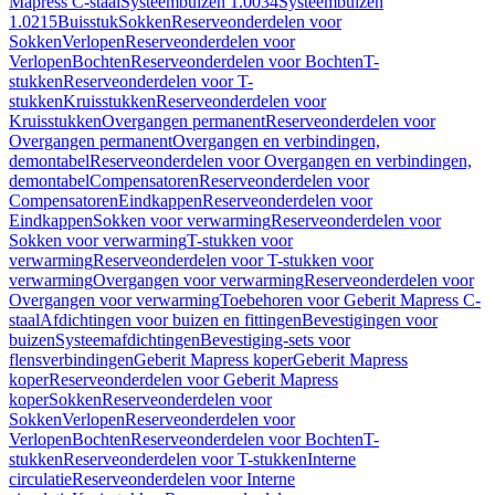
Mapress C-staal
Systeembuizen 1.0034
Systeembuizen
1.0215
Buisstuk
Sokken
Reserveonderdelen voor
Sokken
Verlopen
Reserveonderdelen voor
Verlopen
Bochten
Reserveonderdelen voor Bochten
T-
stukken
Reserveonderdelen voor T-
stukken
Kruisstukken
Reserveonderdelen voor
Kruisstukken
Overgangen permanent
Reserveonderdelen voor
Overgangen permanent
Overgangen en verbindingen,
demontabel
Reserveonderdelen voor Overgangen en verbindingen,
demontabel
Compensatoren
Reserveonderdelen voor
Compensatoren
Eindkappen
Reserveonderdelen voor
Eindkappen
Sokken voor verwarming
Reserveonderdelen voor
Sokken voor verwarming
T-stukken voor
verwarming
Reserveonderdelen voor T-stukken voor
verwarming
Overgangen voor verwarming
Reserveonderdelen voor
Overgangen voor verwarming
Toebehoren voor Geberit Mapress C-
staal
Afdichtingen voor buizen en fittingen
Bevestigingen voor
buizen
Systeemafdichtingen
Bevestiging-sets voor
flensverbindingen
Geberit Mapress koper
Geberit Mapress
koper
Reserveonderdelen voor Geberit Mapress
koper
Sokken
Reserveonderdelen voor
Sokken
Verlopen
Reserveonderdelen voor
Verlopen
Bochten
Reserveonderdelen voor Bochten
T-
stukken
Reserveonderdelen voor T-stukken
Interne
circulatie
Reserveonderdelen voor Interne