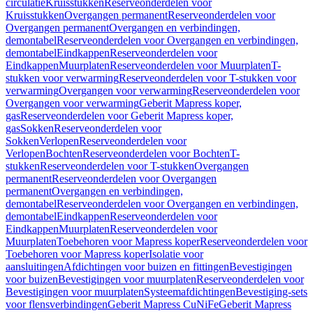
circulatie
Kruisstukken
Reserveonderdelen voor
Kruisstukken
Overgangen permanent
Reserveonderdelen voor
Overgangen permanent
Overgangen en verbindingen,
demontabel
Reserveonderdelen voor Overgangen en verbindingen,
demontabel
Eindkappen
Reserveonderdelen voor
Eindkappen
Muurplaten
Reserveonderdelen voor Muurplaten
T-
stukken voor verwarming
Reserveonderdelen voor T-stukken voor
verwarming
Overgangen voor verwarming
Reserveonderdelen voor
Overgangen voor verwarming
Geberit Mapress koper,
gas
Reserveonderdelen voor Geberit Mapress koper,
gas
Sokken
Reserveonderdelen voor
Sokken
Verlopen
Reserveonderdelen voor
Verlopen
Bochten
Reserveonderdelen voor Bochten
T-
stukken
Reserveonderdelen voor T-stukken
Overgangen
permanent
Reserveonderdelen voor Overgangen
permanent
Overgangen en verbindingen,
demontabel
Reserveonderdelen voor Overgangen en verbindingen,
demontabel
Eindkappen
Reserveonderdelen voor
Eindkappen
Muurplaten
Reserveonderdelen voor
Muurplaten
Toebehoren voor Mapress koper
Reserveonderdelen voor
Toebehoren voor Mapress koper
Isolatie voor
aansluitingen
Afdichtingen voor buizen en fittingen
Bevestigingen
voor buizen
Bevestigingen voor muurplaten
Reserveonderdelen voor
Bevestigingen voor muurplaten
Systeemafdichtingen
Bevestiging-sets
voor flensverbindingen
Geberit Mapress CuNiFe
Geberit Mapress