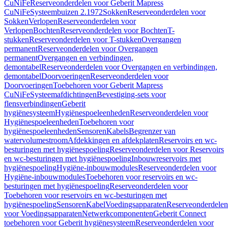
CuNiFe
Reserveonderdelen voor Geberit Mapress
CuNiFe
Systeembuizen 2.1972
Sokken
Reserveonderdelen voor
Sokken
Verlopen
Reserveonderdelen voor
Verlopen
Bochten
Reserveonderdelen voor Bochten
T-
stukken
Reserveonderdelen voor T-stukken
Overgangen
permanent
Reserveonderdelen voor Overgangen
permanent
Overgangen en verbindingen,
demontabel
Reserveonderdelen voor Overgangen en verbindingen,
demontabel
Doorvoeringen
Reserveonderdelen voor
Doorvoeringen
Toebehoren voor Geberit Mapress
CuNiFe
Systeemafdichtingen
Bevestiging-sets voor
flensverbindingen
Geberit
hygiënesysteem
Hygiënespoeleenheden
Reserveonderdelen voor
Hygiënespoeleenheden
Toebehoren voor
hygiënespoeleenheden
Sensoren
Kabels
Begrenzer van
watervolumestroom
Afdekkingen en afdekplaten
Reservoirs en wc-
besturingen met hygiënespoeling
Reserveonderdelen voor Reservoirs
en wc-besturingen met hygiënespoeling
Inbouwreservoirs met
hygiënespoeling
Hygiëne-inbouwmodules
Reserveonderdelen voor
Hygiëne-inbouwmodules
Toebehoren voor reservoirs en wc-
besturingen met hygiënespoeling
Reserveonderdelen voor
Toebehoren voor reservoirs en wc-besturingen met
hygiënespoeling
Sensoren
Kabel
Voedingsapparaten
Reserveonderdelen
voor Voedingsapparaten
Netwerkcomponenten
Geberit Connect
toebehoren voor Geberit hygiënesysteem
Reserveonderdelen voor