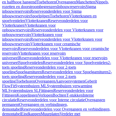
en halfhoog hangend
Toebehoren
Overgangen
Manchetten
Nippels,
rozetten en doorstroombegrenzers
Inbouwreservoirs
Sigma
inbouwreservoirs
Reserveonderdelen voor Sigma
inbouwreservoirs
Spoelpijpen
Toebehoren
Vlotterkranen en
spoelventielen
Vlotterkranen
Reserveonderdelen voor
Vlotterkranen
Vlotterkranen voor
opbouwreservoirs
Reserveonderdelen voor Vlotterkranen voor
opbouwreservoirs
Vlotterkranen voor
inbouwreservoirs
Reserveonderdelen voor Vlotterkranen voor
inbouwreservoirs
Vlotterkranen voor ceramische
reservoirs
Reserveonderdelen voor Vlotterkranen voor ceramische
reservoirs
Vlotterkranen voor reservoirs
universeel
Reserveonderdelen voor Vlotterkranen voor reservoirs
universeel
Spoelventielen
Reserveonderdelen voor Spoelventielen
2-
toets spoeling
Reserveonderdelen voor 2-toets
spoeling
Spoelgarnituren
Reserveonderdelen voor Spoelgarnituren
2-
toets spoeling
Reserveonderdelen voor 2-toets
spoeling
Toebehoren
Overgangen
Aanvoersystemen
Geberit
FlowFit
Systeembuizen ML
Systeembuizen verwarming
ML
Systeembuizen SL
Fittingen
Reserveonderdelen voor
Fittingen
Koppelingen
Verlopen
Bochten
T-stukken
Interne
circulatie
Reserveonderdelen voor Interne circulatie
Overgangen
permanent
Overgangen en verbindingen,
demontabel
Reserveonderdelen voor Overgangen en verbindingen,
demontabel
Eindkappen
Muurplaten
Verdeler met