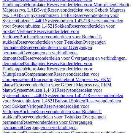
Eindkappen
Muurplaten
Reserveonderdelen voor Muurplaten
Geberit
Mapress rvs, LABS-vrij
Reserveonderdelen voor Geberit Mapress
rvs, LABS-vrij
Systeembuizen 1.4401
Reserveonderdelen voor
Systeembuizen 1.4401
Systeembuizen 1.4521
Reserveonderdelen
voor Systeembuizen 1.4521
Sokken
Reserveonderdelen voor
Sokken
Verlopen
Reserveonderdelen voor
Verlopen
Bochten
Reserveonderdelen voor Bochten
T-
stukken
Reserveonderdelen voor T-stukken
Overgangen
permanent
Reserveonderdelen voor Overgangen
permanent
Overgangen en verbindingen,
demontabel
Reserveonderdelen voor Overgangen en verbindingen,
demontabel
Eindkappen
Reserveonderdelen voor
Eindkappen
Muurplaten
Reserveonderdelen voor
Muurplaten
Compensatoren
Reserveonderdelen voor
Compensatoren
Doorvoeringen
Geberit Mapress rvs, FKM
blauw
Reserveonderdelen voor Geberit Mapress rvs, FKM
blauw
Systeembuizen 1.4401
Reserveonderdelen voor
Systeembuizen 1.4401
Systeembuizen 1.4521
Reserveonderdelen
voor Systeembuizen 1.4521
Buisstuk
Sokken
Reserveonderdelen
voor Sokken
Verlopen
Reserveonderdelen voor
Verlopen
Bochten
Reserveonderdelen voor Bochten
T-
stukken
Reserveonderdelen voor T-stukken
Overgangen
permanent
Reserveonderdelen voor Overgangen
permanent
Overgangen en verbindingen,
demontabel
Reserveonderdelen voor Overgangen en verbindingen,