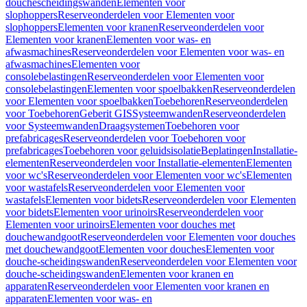
douchescheidingswanden
Elementen voor
slophoppers
Reserveonderdelen voor Elementen voor
slophoppers
Elementen voor kranen
Reserveonderdelen voor
Elementen voor kranen
Elementen voor was- en
afwasmachines
Reserveonderdelen voor Elementen voor was- en
afwasmachines
Elementen voor
consolebelastingen
Reserveonderdelen voor Elementen voor
consolebelastingen
Elementen voor spoelbakken
Reserveonderdelen
voor Elementen voor spoelbakken
Toebehoren
Reserveonderdelen
voor Toebehoren
Geberit GIS
Systeemwanden
Reserveonderdelen
voor Systeemwanden
Draagsystemen
Toebehoren voor
prefabricages
Reserveonderdelen voor Toebehoren voor
prefabricages
Toebehoren voor geluidsisolatie
Beplatingen
Installatie-
elementen
Reserveonderdelen voor Installatie-elementen
Elementen
voor wc's
Reserveonderdelen voor Elementen voor wc's
Elementen
voor wastafels
Reserveonderdelen voor Elementen voor
wastafels
Elementen voor bidets
Reserveonderdelen voor Elementen
voor bidets
Elementen voor urinoirs
Reserveonderdelen voor
Elementen voor urinoirs
Elementen voor douches met
douchewandgoot
Reserveonderdelen voor Elementen voor douches
met douchewandgoot
Elementen voor douches
Elementen voor
douche-scheidingswanden
Reserveonderdelen voor Elementen voor
douche-scheidingswanden
Elementen voor kranen en
apparaten
Reserveonderdelen voor Elementen voor kranen en
apparaten
Elementen voor was- en