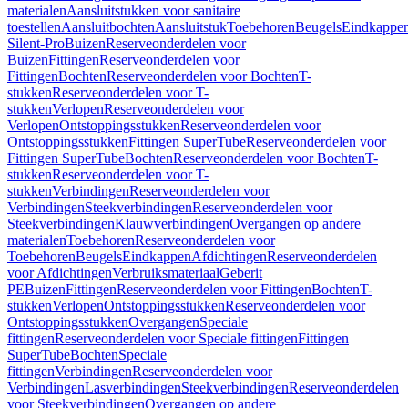
materialen
Aansluitstukken voor sanitaire
toestellen
Aansluitbochten
Aansluitstuk
Toebehoren
Beugels
Eindkappe
Silent-Pro
Buizen
Reserveonderdelen voor
Buizen
Fittingen
Reserveonderdelen voor
Fittingen
Bochten
Reserveonderdelen voor Bochten
T-
stukken
Reserveonderdelen voor T-
stukken
Verlopen
Reserveonderdelen voor
Verlopen
Ontstoppingsstukken
Reserveonderdelen voor
Ontstoppingsstukken
Fittingen SuperTube
Reserveonderdelen voor
Fittingen SuperTube
Bochten
Reserveonderdelen voor Bochten
T-
stukken
Reserveonderdelen voor T-
stukken
Verbindingen
Reserveonderdelen voor
Verbindingen
Steekverbindingen
Reserveonderdelen voor
Steekverbindingen
Klauwverbindingen
Overgangen op andere
materialen
Toebehoren
Reserveonderdelen voor
Toebehoren
Beugels
Eindkappen
Afdichtingen
Reserveonderdelen
voor Afdichtingen
Verbruiksmateriaal
Geberit
PE
Buizen
Fittingen
Reserveonderdelen voor Fittingen
Bochten
T-
stukken
Verlopen
Ontstoppingsstukken
Reserveonderdelen voor
Ontstoppingsstukken
Overgangen
Speciale
fittingen
Reserveonderdelen voor Speciale fittingen
Fittingen
SuperTube
Bochten
Speciale
fittingen
Verbindingen
Reserveonderdelen voor
Verbindingen
Lasverbindingen
Steekverbindingen
Reserveonderdelen
voor Steekverbindingen
Overgangen op andere