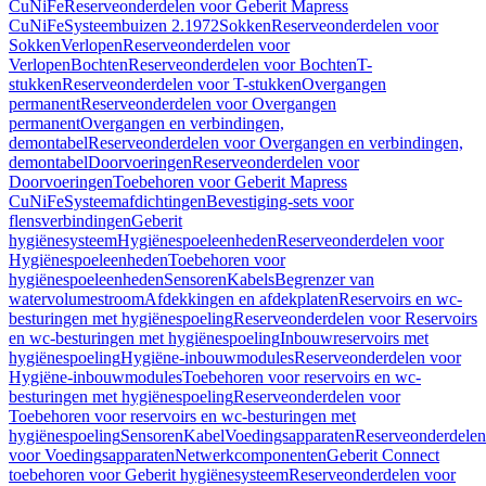
CuNiFe
Reserveonderdelen voor Geberit Mapress
CuNiFe
Systeembuizen 2.1972
Sokken
Reserveonderdelen voor
Sokken
Verlopen
Reserveonderdelen voor
Verlopen
Bochten
Reserveonderdelen voor Bochten
T-
stukken
Reserveonderdelen voor T-stukken
Overgangen
permanent
Reserveonderdelen voor Overgangen
permanent
Overgangen en verbindingen,
demontabel
Reserveonderdelen voor Overgangen en verbindingen,
demontabel
Doorvoeringen
Reserveonderdelen voor
Doorvoeringen
Toebehoren voor Geberit Mapress
CuNiFe
Systeemafdichtingen
Bevestiging-sets voor
flensverbindingen
Geberit
hygiënesysteem
Hygiënespoeleenheden
Reserveonderdelen voor
Hygiënespoeleenheden
Toebehoren voor
hygiënespoeleenheden
Sensoren
Kabels
Begrenzer van
watervolumestroom
Afdekkingen en afdekplaten
Reservoirs en wc-
besturingen met hygiënespoeling
Reserveonderdelen voor Reservoirs
en wc-besturingen met hygiënespoeling
Inbouwreservoirs met
hygiënespoeling
Hygiëne-inbouwmodules
Reserveonderdelen voor
Hygiëne-inbouwmodules
Toebehoren voor reservoirs en wc-
besturingen met hygiënespoeling
Reserveonderdelen voor
Toebehoren voor reservoirs en wc-besturingen met
hygiënespoeling
Sensoren
Kabel
Voedingsapparaten
Reserveonderdelen
voor Voedingsapparaten
Netwerkcomponenten
Geberit Connect
toebehoren voor Geberit hygiënesysteem
Reserveonderdelen voor