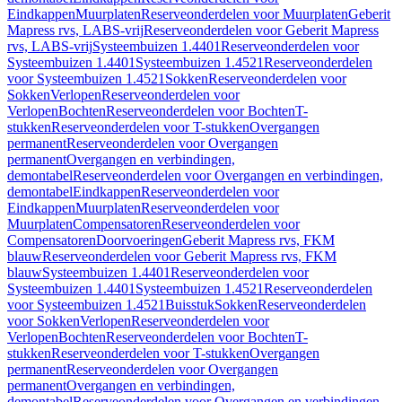
Eindkappen
Muurplaten
Reserveonderdelen voor Muurplaten
Geberit
Mapress rvs, LABS-vrij
Reserveonderdelen voor Geberit Mapress
rvs, LABS-vrij
Systeembuizen 1.4401
Reserveonderdelen voor
Systeembuizen 1.4401
Systeembuizen 1.4521
Reserveonderdelen
voor Systeembuizen 1.4521
Sokken
Reserveonderdelen voor
Sokken
Verlopen
Reserveonderdelen voor
Verlopen
Bochten
Reserveonderdelen voor Bochten
T-
stukken
Reserveonderdelen voor T-stukken
Overgangen
permanent
Reserveonderdelen voor Overgangen
permanent
Overgangen en verbindingen,
demontabel
Reserveonderdelen voor Overgangen en verbindingen,
demontabel
Eindkappen
Reserveonderdelen voor
Eindkappen
Muurplaten
Reserveonderdelen voor
Muurplaten
Compensatoren
Reserveonderdelen voor
Compensatoren
Doorvoeringen
Geberit Mapress rvs, FKM
blauw
Reserveonderdelen voor Geberit Mapress rvs, FKM
blauw
Systeembuizen 1.4401
Reserveonderdelen voor
Systeembuizen 1.4401
Systeembuizen 1.4521
Reserveonderdelen
voor Systeembuizen 1.4521
Buisstuk
Sokken
Reserveonderdelen
voor Sokken
Verlopen
Reserveonderdelen voor
Verlopen
Bochten
Reserveonderdelen voor Bochten
T-
stukken
Reserveonderdelen voor T-stukken
Overgangen
permanent
Reserveonderdelen voor Overgangen
permanent
Overgangen en verbindingen,
demontabel
Reserveonderdelen voor Overgangen en verbindingen,