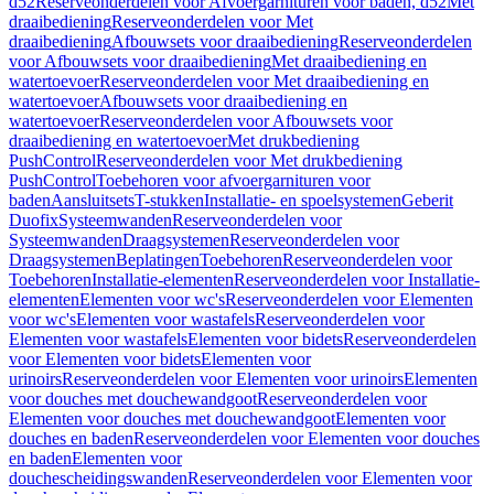
d52
Reserveonderdelen voor Afvoergarnituren voor baden, d52
Met
draaibediening
Reserveonderdelen voor Met
draaibediening
Afbouwsets voor draaibediening
Reserveonderdelen
voor Afbouwsets voor draaibediening
Met draaibediening en
watertoevoer
Reserveonderdelen voor Met draaibediening en
watertoevoer
Afbouwsets voor draaibediening en
watertoevoer
Reserveonderdelen voor Afbouwsets voor
draaibediening en watertoevoer
Met drukbediening
PushControl
Reserveonderdelen voor Met drukbediening
PushControl
Toebehoren voor afvoergarnituren voor
baden
Aansluitsets
T-stukken
Installatie- en spoelsystemen
Geberit
Duofix
Systeemwanden
Reserveonderdelen voor
Systeemwanden
Draagsystemen
Reserveonderdelen voor
Draagsystemen
Beplatingen
Toebehoren
Reserveonderdelen voor
Toebehoren
Installatie-elementen
Reserveonderdelen voor Installatie-
elementen
Elementen voor wc's
Reserveonderdelen voor Elementen
voor wc's
Elementen voor wastafels
Reserveonderdelen voor
Elementen voor wastafels
Elementen voor bidets
Reserveonderdelen
voor Elementen voor bidets
Elementen voor
urinoirs
Reserveonderdelen voor Elementen voor urinoirs
Elementen
voor douches met douchewandgoot
Reserveonderdelen voor
Elementen voor douches met douchewandgoot
Elementen voor
douches en baden
Reserveonderdelen voor Elementen voor douches
en baden
Elementen voor
douchescheidingswanden
Reserveonderdelen voor Elementen voor