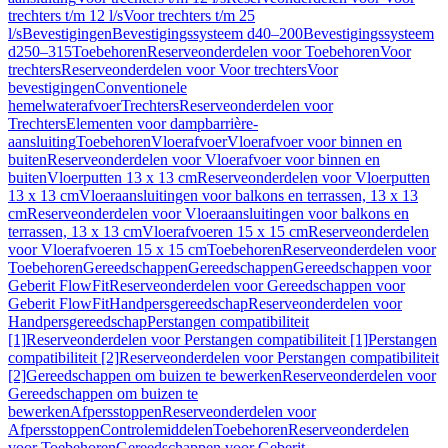
trechters t/m 12 l/s
Voor trechters t/m 25
l/s
Bevestigingen
Bevestigingssysteem d40–200
Bevestigingssysteem
d250–315
Toebehoren
Reserveonderdelen voor Toebehoren
Voor
trechters
Reserveonderdelen voor Voor trechters
Voor
bevestigingen
Conventionele
hemelwaterafvoer
Trechters
Reserveonderdelen voor
Trechters
Elementen voor dampbarrière-
aansluiting
Toebehoren
Vloerafvoer
Vloerafvoer voor binnen en
buiten
Reserveonderdelen voor Vloerafvoer voor binnen en
buiten
Vloerputten 13 x 13 cm
Reserveonderdelen voor Vloerputten
13 x 13 cm
Vloeraansluitingen voor balkons en terrassen, 13 x 13
cm
Reserveonderdelen voor Vloeraansluitingen voor balkons en
terrassen, 13 x 13 cm
Vloerafvoeren 15 x 15 cm
Reserveonderdelen
voor Vloerafvoeren 15 x 15 cm
Toebehoren
Reserveonderdelen voor
Toebehoren
Gereedschappen
Gereedschappen
Gereedschappen voor
Geberit FlowFit
Reserveonderdelen voor Gereedschappen voor
Geberit FlowFit
Handpersgereedschap
Reserveonderdelen voor
Handpersgereedschap
Perstangen compatibiliteit
[1]
Reserveonderdelen voor Perstangen compatibiliteit [1]
Perstangen
compatibiliteit [2]
Reserveonderdelen voor Perstangen compatibiliteit
[2]
Gereedschappen om buizen te bewerken
Reserveonderdelen voor
Gereedschappen om buizen te
bewerken
Afpersstoppen
Reserveonderdelen voor
Afpersstoppen
Controlemiddelen
Toebehoren
Reserveonderdelen
voor Toebehoren
Gereedschappen voor Geberit