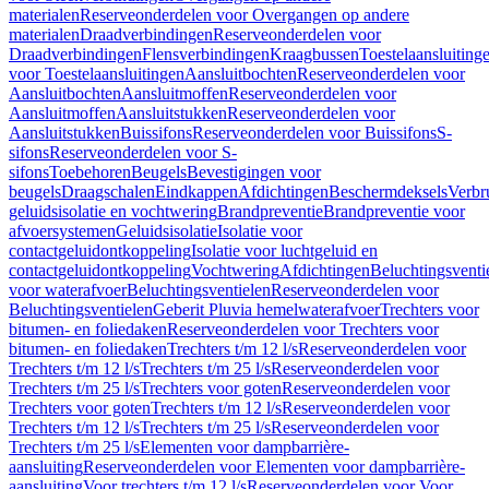
materialen
Reserveonderdelen voor Overgangen op andere
materialen
Draadverbindingen
Reserveonderdelen voor
Draadverbindingen
Flensverbindingen
Kraagbussen
Toestelaansluiting
voor Toestelaansluitingen
Aansluitbochten
Reserveonderdelen voor
Aansluitbochten
Aansluitmoffen
Reserveonderdelen voor
Aansluitmoffen
Aansluitstukken
Reserveonderdelen voor
Aansluitstukken
Buissifons
Reserveonderdelen voor Buissifons
S-
sifons
Reserveonderdelen voor S-
sifons
Toebehoren
Beugels
Bevestigingen voor
beugels
Draagschalen
Eindkappen
Afdichtingen
Beschermdeksels
Verbr
geluidsisolatie en vochtwering
Brandpreventie
Brandpreventie voor
afvoersystemen
Geluidsisolatie
Isolatie voor
contactgeluidontkoppeling
Isolatie voor luchtgeluid en
contactgeluidontkoppeling
Vochtwering
Afdichtingen
Beluchtingsventi
voor waterafvoer
Beluchtingsventielen
Reserveonderdelen voor
Beluchtingsventielen
Geberit Pluvia hemelwaterafvoer
Trechters voor
bitumen- en foliedaken
Reserveonderdelen voor Trechters voor
bitumen- en foliedaken
Trechters t/m 12 l/s
Reserveonderdelen voor
Trechters t/m 12 l/s
Trechters t/m 25 l/s
Reserveonderdelen voor
Trechters t/m 25 l/s
Trechters voor goten
Reserveonderdelen voor
Trechters voor goten
Trechters t/m 12 l/s
Reserveonderdelen voor
Trechters t/m 12 l/s
Trechters t/m 25 l/s
Reserveonderdelen voor
Trechters t/m 25 l/s
Elementen voor dampbarrière-
aansluiting
Reserveonderdelen voor Elementen voor dampbarrière-
aansluiting
Voor trechters t/m 12 l/s
Reserveonderdelen voor Voor