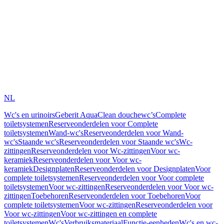
NL
Wc's en urinoirs
Geberit AquaClean douchewc’s
Complete
toiletsystemen
Reserveonderdelen voor Complete
toiletsystemen
Wand-wc's
Reserveonderdelen voor Wand-
wc's
Staande wc's
Reserveonderdelen voor Staande wc's
Wc-
zittingen
Reserveonderdelen voor Wc-zittingen
Voor wc-
keramiek
Reserveonderdelen voor Voor wc-
keramiek
Designplaten
Reserveonderdelen voor Designplaten
Voor
complete toiletsystemen
Reserveonderdelen voor Voor complete
toiletsystemen
Voor wc-zittingen
Reserveonderdelen voor Voor wc-
zittingen
Toebehoren
Reserveonderdelen voor Toebehoren
Voor
complete toiletsystemen
Voor wc-zittingen
Reserveonderdelen voor
Voor wc-zittingen
Voor wc-zittingen en complete
toiletsystemen
Wc's
Verbruiksmateriaal
Functie-eenheden
Wc's en wc-