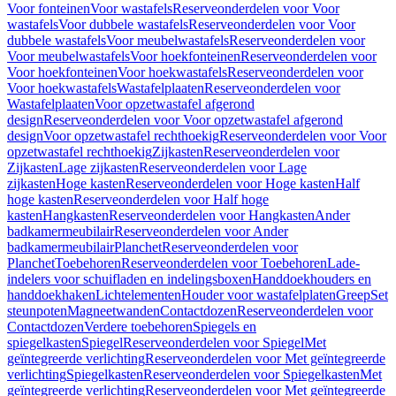
Voor fonteinen
Voor wastafels
Reserveonderdelen voor Voor
wastafels
Voor dubbele wastafels
Reserveonderdelen voor Voor
dubbele wastafels
Voor meubelwastafels
Reserveonderdelen voor
Voor meubelwastafels
Voor hoekfonteinen
Reserveonderdelen voor
Voor hoekfonteinen
Voor hoekwastafels
Reserveonderdelen voor
Voor hoekwastafels
Wastafelplaaten
Reserveonderdelen voor
Wastafelplaaten
Voor opzetwastafel afgerond
design
Reserveonderdelen voor Voor opzetwastafel afgerond
design
Voor opzetwastafel rechthoekig
Reserveonderdelen voor Voor
opzetwastafel rechthoekig
Zijkasten
Reserveonderdelen voor
Zijkasten
Lage zijkasten
Reserveonderdelen voor Lage
zijkasten
Hoge kasten
Reserveonderdelen voor Hoge kasten
Half
hoge kasten
Reserveonderdelen voor Half hoge
kasten
Hangkasten
Reserveonderdelen voor Hangkasten
Ander
badkamermeubilair
Reserveonderdelen voor Ander
badkamermeubilair
Planchet
Reserveonderdelen voor
Planchet
Toebehoren
Reserveonderdelen voor Toebehoren
Lade-
indelers voor schuifladen en indelingsboxen
Handdoekhouders en
handdoekhaken
Lichtelementen
Houder voor wastafelplaten
Greep
Set
steunpoten
Magneetwanden
Contactdozen
Reserveonderdelen voor
Contactdozen
Verdere toebehoren
Spiegels en
spiegelkasten
Spiegel
Reserveonderdelen voor Spiegel
Met
geïntegreerde verlichting
Reserveonderdelen voor Met geïntegreerde
verlichting
Spiegelkasten
Reserveonderdelen voor Spiegelkasten
Met
geïntegreerde verlichting
Reserveonderdelen voor Met geïntegreerde