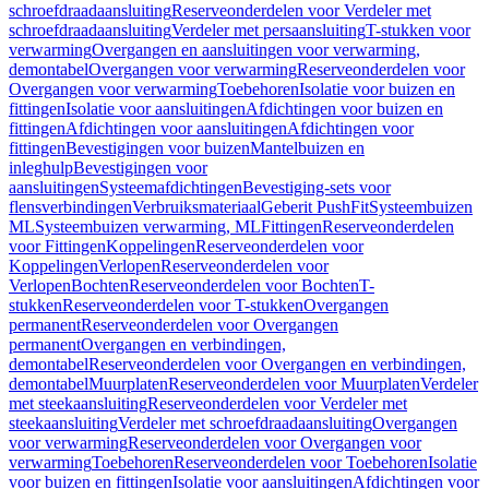
schroefdraadaansluiting
Reserveonderdelen voor Verdeler met
schroefdraadaansluiting
Verdeler met persaansluiting
T-stukken voor
verwarming
Overgangen en aansluitingen voor verwarming,
demontabel
Overgangen voor verwarming
Reserveonderdelen voor
Overgangen voor verwarming
Toebehoren
Isolatie voor buizen en
fittingen
Isolatie voor aansluitingen
Afdichtingen voor buizen en
fittingen
Afdichtingen voor aansluitingen
Afdichtingen voor
fittingen
Bevestigingen voor buizen
Mantelbuizen en
inleghulp
Bevestigingen voor
aansluitingen
Systeemafdichtingen
Bevestiging-sets voor
flensverbindingen
Verbruiksmateriaal
Geberit PushFit
Systeembuizen
ML
Systeembuizen verwarming, ML
Fittingen
Reserveonderdelen
voor Fittingen
Koppelingen
Reserveonderdelen voor
Koppelingen
Verlopen
Reserveonderdelen voor
Verlopen
Bochten
Reserveonderdelen voor Bochten
T-
stukken
Reserveonderdelen voor T-stukken
Overgangen
permanent
Reserveonderdelen voor Overgangen
permanent
Overgangen en verbindingen,
demontabel
Reserveonderdelen voor Overgangen en verbindingen,
demontabel
Muurplaten
Reserveonderdelen voor Muurplaten
Verdeler
met steekaansluiting
Reserveonderdelen voor Verdeler met
steekaansluiting
Verdeler met schroefdraadaansluiting
Overgangen
voor verwarming
Reserveonderdelen voor Overgangen voor
verwarming
Toebehoren
Reserveonderdelen voor Toebehoren
Isolatie
voor buizen en fittingen
Isolatie voor aansluitingen
Afdichtingen voor