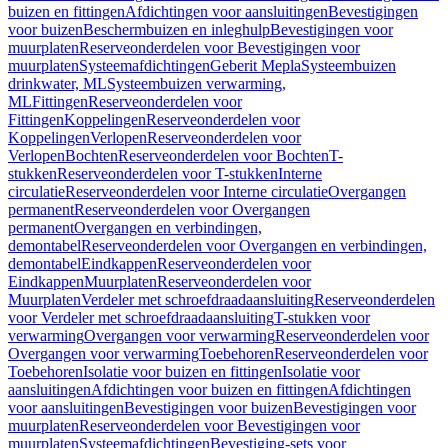
buizen en fittingen
Afdichtingen voor aansluitingen
Bevestigingen
voor buizen
Beschermbuizen en inleghulp
Bevestigingen voor
muurplaten
Reserveonderdelen voor Bevestigingen voor
muurplaten
Systeemafdichtingen
Geberit Mepla
Systeembuizen
drinkwater, ML
Systeembuizen verwarming,
ML
Fittingen
Reserveonderdelen voor
Fittingen
Koppelingen
Reserveonderdelen voor
Koppelingen
Verlopen
Reserveonderdelen voor
Verlopen
Bochten
Reserveonderdelen voor Bochten
T-
stukken
Reserveonderdelen voor T-stukken
Interne
circulatie
Reserveonderdelen voor Interne circulatie
Overgangen
permanent
Reserveonderdelen voor Overgangen
permanent
Overgangen en verbindingen,
demontabel
Reserveonderdelen voor Overgangen en verbindingen,
demontabel
Eindkappen
Reserveonderdelen voor
Eindkappen
Muurplaten
Reserveonderdelen voor
Muurplaten
Verdeler met schroefdraadaansluiting
Reserveonderdelen
voor Verdeler met schroefdraadaansluiting
T-stukken voor
verwarming
Overgangen voor verwarming
Reserveonderdelen voor
Overgangen voor verwarming
Toebehoren
Reserveonderdelen voor
Toebehoren
Isolatie voor buizen en fittingen
Isolatie voor
aansluitingen
Afdichtingen voor buizen en fittingen
Afdichtingen
voor aansluitingen
Bevestigingen voor buizen
Bevestigingen voor
muurplaten
Reserveonderdelen voor Bevestigingen voor
muurplaten
Systeemafdichtingen
Bevestiging-sets voor