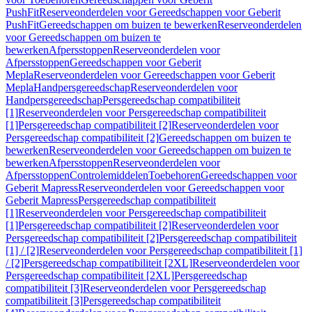
PushFit
Reserveonderdelen voor Gereedschappen voor Geberit
PushFit
Gereedschappen om buizen te bewerken
Reserveonderdelen
voor Gereedschappen om buizen te
bewerken
Afpersstoppen
Reserveonderdelen voor
Afpersstoppen
Gereedschappen voor Geberit
Mepla
Reserveonderdelen voor Gereedschappen voor Geberit
Mepla
Handpersgereedschap
Reserveonderdelen voor
Handpersgereedschap
Persgereedschap compatibiliteit
[1]
Reserveonderdelen voor Persgereedschap compatibiliteit
[1]
Persgereedschap compatibiliteit [2]
Reserveonderdelen voor
Persgereedschap compatibiliteit [2]
Gereedschappen om buizen te
bewerken
Reserveonderdelen voor Gereedschappen om buizen te
bewerken
Afpersstoppen
Reserveonderdelen voor
Afpersstoppen
Controlemiddelen
Toebehoren
Gereedschappen voor
Geberit Mapress
Reserveonderdelen voor Gereedschappen voor
Geberit Mapress
Persgereedschap compatibiliteit
[1]
Reserveonderdelen voor Persgereedschap compatibiliteit
[1]
Persgereedschap compatibiliteit [2]
Reserveonderdelen voor
Persgereedschap compatibiliteit [2]
Persgereedschap compatibiliteit
[1] / [2]
Reserveonderdelen voor Persgereedschap compatibiliteit [1]
/ [2]
Persgereedschap compatibiliteit [2XL]
Reserveonderdelen voor
Persgereedschap compatibiliteit [2XL]
Persgereedschap
compatibiliteit [3]
Reserveonderdelen voor Persgereedschap
compatibiliteit [3]
Persgereedschap compatibiliteit