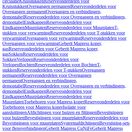
circulatie
Kruisstukken
Reserveonderdelen voor
Kruisstukken
Overgangen permanent
Reserveonderdelen voor
Overgangen permanent
Overgangen en verbindingen,
demontabel
Reserveonderdelen voor Overgangen en verbindingen,
demontabel
Eindkappen
Reserveonderdelen voor
Eindkappen
Muurplaten
Reserveonderdelen voor Muurplaten
T-
stukken voor verwarming
Reserveonderdelen voor T-stukken voor
verwarming
Overgangen voor verwarming
Reserveonderdelen voor
Overgangen voor verwarming
Geberit Mapress koper,
gas
Reserveonderdelen voor Geberit Mapress koper,
gas
Sokken
Reserveonderdelen voor
Sokken
Verlopen
Reserveonderdelen voor
Verlopen
Bochten
Reserveonderdelen voor Bochten
T-
stukken
Reserveonderdelen voor T-stukken
Overgangen
permanent
Reserveonderdelen voor Overgangen
permanent
Overgangen en verbindingen,
demontabel
Reserveonderdelen voor Overgangen en verbindingen,
demontabel
Eindkappen
Reserveonderdelen voor
Eindkappen
Muurplaten
Reserveonderdelen voor
Muurplaten
Toebehoren voor Mapress koper
Reserveonderdelen voor
Toebehoren voor Mapress koper
Isolatie voor
aansluitingen
Afdichtingen voor buizen en fittingen
Bevestigingen
voor buizen
Bevestigingen voor muurplaten
Reserveonderdelen voor
Bevestigingen voor muurplaten
Systeemafdichtingen
Bevestiging-sets
voor flensverbindingen
Geberit Mapress CuNiFe
Geberit Mapress