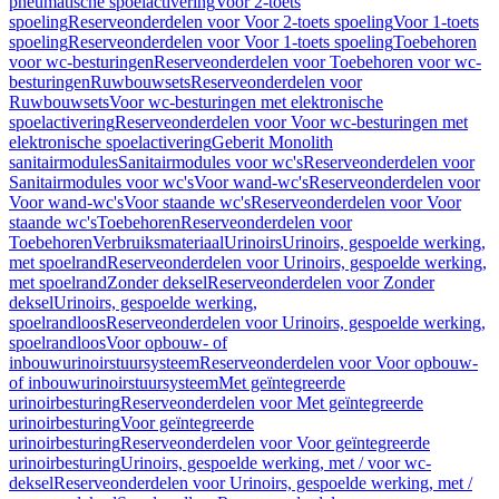
pneumatische spoelactivering
Voor 2-toets
spoeling
Reserveonderdelen voor Voor 2-toets spoeling
Voor 1-toets
spoeling
Reserveonderdelen voor Voor 1-toets spoeling
Toebehoren
voor wc-besturingen
Reserveonderdelen voor Toebehoren voor wc-
besturingen
Ruwbouwsets
Reserveonderdelen voor
Ruwbouwsets
Voor wc-besturingen met elektronische
spoelactivering
Reserveonderdelen voor Voor wc-besturingen met
elektronische spoelactivering
Geberit Monolith
sanitairmodules
Sanitairmodules voor wc's
Reserveonderdelen voor
Sanitairmodules voor wc's
Voor wand-wc's
Reserveonderdelen voor
Voor wand-wc's
Voor staande wc's
Reserveonderdelen voor Voor
staande wc's
Toebehoren
Reserveonderdelen voor
Toebehoren
Verbruiksmateriaal
Urinoirs
Urinoirs, gespoelde werking,
met spoelrand
Reserveonderdelen voor Urinoirs, gespoelde werking,
met spoelrand
Zonder deksel
Reserveonderdelen voor Zonder
deksel
Urinoirs, gespoelde werking,
spoelrandloos
Reserveonderdelen voor Urinoirs, gespoelde werking,
spoelrandloos
Voor opbouw- of
inbouwurinoirstuursysteem
Reserveonderdelen voor Voor opbouw-
of inbouwurinoirstuursysteem
Met geïntegreerde
urinoirbesturing
Reserveonderdelen voor Met geïntegreerde
urinoirbesturing
Voor geïntegreerde
urinoirbesturing
Reserveonderdelen voor Voor geïntegreerde
urinoirbesturing
Urinoirs, gespoelde werking, met / voor wc-
deksel
Reserveonderdelen voor Urinoirs, gespoelde werking, met /