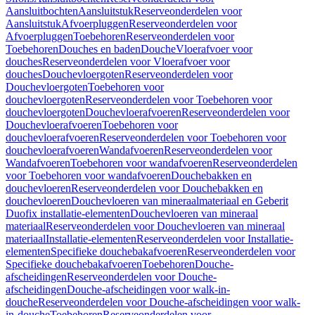
Aansluitbochten
Aansluitstuk
Reserveonderdelen voor
Aansluitstuk
Afvoerpluggen
Reserveonderdelen voor
Afvoerpluggen
Toebehoren
Reserveonderdelen voor
Toebehoren
Douches en baden
Douche
Vloerafvoer voor
douches
Reserveonderdelen voor Vloerafvoer voor
douches
Douchevloergoten
Reserveonderdelen voor
Douchevloergoten
Toebehoren voor
douchevloergoten
Reserveonderdelen voor Toebehoren voor
douchevloergoten
Douchevloerafvoeren
Reserveonderdelen voor
Douchevloerafvoeren
Toebehoren voor
douchevloerafvoeren
Reserveonderdelen voor Toebehoren voor
douchevloerafvoeren
Wandafvoeren
Reserveonderdelen voor
Wandafvoeren
Toebehoren voor wandafvoeren
Reserveonderdelen
voor Toebehoren voor wandafvoeren
Douchebakken en
douchevloeren
Reserveonderdelen voor Douchebakken en
douchevloeren
Douchevloeren van mineraalmateriaal en Geberit
Duofix installatie-elementen
Douchevloeren van mineraal
materiaal
Reserveonderdelen voor Douchevloeren van mineraal
materiaal
Installatie-elementen
Reserveonderdelen voor Installatie-
elementen
Specifieke douchebakafvoeren
Reserveonderdelen voor
Specifieke douchebakafvoeren
Toebehoren
Douche-
afscheidingen
Reserveonderdelen voor Douche-
afscheidingen
Douche-afscheidingen voor walk-in-
douche
Reserveonderdelen voor Douche-afscheidingen voor walk-
in-douche
Toebehoren
Reserveonderdelen voor