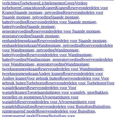
verlichting
Toebehoren
Lichtelementen
Greep
Verdere
toebehoren
Contactdozen
Kranen
Kranen
Reserveonderdelen voor
Kranen
Staande montage, netvoeding
Reserveonderdelen voor
Staande montage, netvoeding
Staande montage,
batterijvoeding
Reserveonderdelen voor Staande montage,
batterijvoeding
Staande montage,
generatorvoeding
Reserveonderdelen voor Staande montage,
generatorvoeding
Staande montage,
eenhandelmengkraan
Reserveonderdelen voor Staande montage,
eenhandelmengkraan
Wandmontage, netvoeding
Reserveonderdelen
voor Wandmontage, netvoeding
Wandmontage,
batterijvoeding
Reserveonderdelen voor Wandmontage,
batterijvoeding
Wandmontage, generatorvoeding
Reserveonderdelen
voor Wandmontage, generatorvoeding
Wandmontage,
tweeknopsmengkraan
Reserveonderdelen voor Wandmontage,
tweeknopsmengkraan
Andere kranen
Reserveonderdelen voor
Andere kranen
Voor gebruik buiten
Reserveonderdelen voor Voor
gebruik buiten
Toebehoren
Reserveonderdelen voor Toebehoren
Voor
wastafelkranen
Reserveonderdelen voor Voor
wastafelkranen
Toestelaansluitingen voor wastafels, spoelbakken,
toestellen en gootstenen
Afvoergarnituren voor
wastafels
Reserveonderdelen voor Afvoergarnituren voor
wastafels
Buissifons
Reserveonderdelen voor Buissifons
Buissifons,
ruimtesparend model
Reserveonderdelen voor Buissifons,
ruimtesparend model
Dompelbuissifons voor