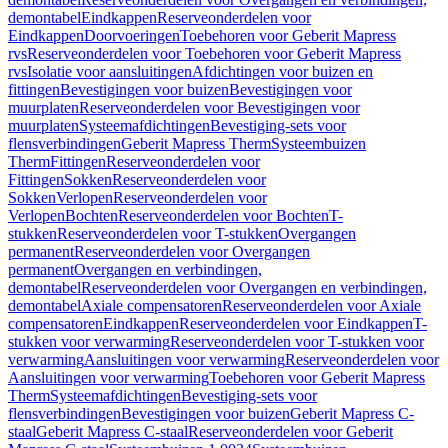
demontabel
Eindkappen
Reserveonderdelen voor
Eindkappen
Doorvoeringen
Toebehoren voor Geberit Mapress
rvs
Reserveonderdelen voor Toebehoren voor Geberit Mapress
rvs
Isolatie voor aansluitingen
Afdichtingen voor buizen en
fittingen
Bevestigingen voor buizen
Bevestigingen voor
muurplaten
Reserveonderdelen voor Bevestigingen voor
muurplaten
Systeemafdichtingen
Bevestiging-sets voor
flensverbindingen
Geberit Mapress Therm
Systeembuizen
Therm
Fittingen
Reserveonderdelen voor
Fittingen
Sokken
Reserveonderdelen voor
Sokken
Verlopen
Reserveonderdelen voor
Verlopen
Bochten
Reserveonderdelen voor Bochten
T-
stukken
Reserveonderdelen voor T-stukken
Overgangen
permanent
Reserveonderdelen voor Overgangen
permanent
Overgangen en verbindingen,
demontabel
Reserveonderdelen voor Overgangen en verbindingen,
demontabel
Axiale compensatoren
Reserveonderdelen voor Axiale
compensatoren
Eindkappen
Reserveonderdelen voor Eindkappen
T-
stukken voor verwarming
Reserveonderdelen voor T-stukken voor
verwarming
Aansluitingen voor verwarming
Reserveonderdelen voor
Aansluitingen voor verwarming
Toebehoren voor Geberit Mapress
Therm
Systeemafdichtingen
Bevestiging-sets voor
flensverbindingen
Bevestigingen voor buizen
Geberit Mapress C-
staal
Geberit Mapress C-staal
Reserveonderdelen voor Geberit