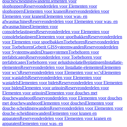
douchescheidingswanden
Elementen voor
slophoppers
Reserveonderdelen voor Elementen voor
slophoppers
Elementen voor kranen
Reserveonderdelen voor
Elementen voor kranen
Elementen voor was- en
afwasmachines
Reserveonderdelen voor Elementen voor was- en
afwasmachines
Elementen voor
consolebelastingen
Reserveonderdelen voor Elementen voor
consolebelastingen
Elementen voor spoelbakken
Reserveonderdelen
voor Elementen voor spoelbakken
Toebehoren
Reserveonderdelen
voor Toebehoren
Geberit GIS
Systeemwanden
Reserveonderdelen
voor Systeemwanden
Draagsystemen
Toebehoren voor
prefabricages
Reserveonderdelen voor Toebehoren voor
prefabricages
Toebehoren voor geluidsisolatie
Beplatingen
Installatie-
elementen
Reserveonderdelen voor Installatie-elementen
Elementen
voor wc's
Reserveonderdelen voor Elementen voor wc's
Elementen
voor wastafels
Reserveonderdelen voor Elementen voor
wastafels
Elementen voor bidets
Reserveonderdelen voor Elementen
voor bidets
Elementen voor urinoirs
Reserveonderdelen voor
Elementen voor urinoirs
Elementen voor douches met
douchewandgoot
Reserveonderdelen voor Elementen voor douches
met douchewandgoot
Elementen voor douches
Elementen voor
douche-scheidingswanden
Reserveonderdelen voor Elementen voor
douche-scheidingswanden
Elementen voor kranen en
apparaten
Reserveonderdelen voor Elementen voor kranen en
apparaten
Elementen voor was- en