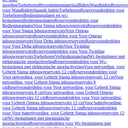
spoeling
Toebehoren
Bevestigingsmateriaal
Bidets
Wandbidets
Reserveo
voor Wandbidets
Staande bidets
Toebehoren
Reserveonderdelen voor
Toebehoren
Bedieningsplaten en wc-
besturingen
Bedieningsplaten
Reserveonderdelen voor
Bedieningsplaten
Voor Sigma inbouwreservoirs
Reserveonderdelen
voor Voor Sigma inbouwreservoirs
Voor Omega
inbouwreservoirs
Reserveonderdelen voor Voor Omega
inbouwreservoirs
Voor Delta inbouwreservoirs
Reserveonderdelen
voor Voor Delta inbouwreservoirs
Voor Twinline
inbouwreservoirs
Reserveonderdelen voor Voor Twinline
inbouwreservoirs
Toebehoren
Verbruiksmateriaal
Wc-besturingen met
elektronische spoelactivering
Reserveonderdelen voor Wc-
besturingen met elektronische spoelactivering
Voor netvoeding, voor
Geberit Sigma inbouwreservoirs 12 cm
Reserveonderdelen voor
Voor netvoeding, voor Geberit Sigma inbouwreservoirs 12 cm
Voor
netvoeding, voor Geberit Sigma inbouwreservoirs 8
cm
Reserveonderdelen voor Voor netvoeding, voor Geberit Sigma
inbouwreservoirs 8 cm
Voor netvoeding, voor Geberit Omega
inbouwreservoirs 12 cm
Reserveonderdelen voor Voor netvoeding,
voor Geberit Omega inbouwreservoirs 12 cm
Voor batterijvoeding,
voor Geberit Sigma inbouwreservoirs 12 cm
Reserveonderdelen
voor Voor batterijvoeding, voor Geberit Sigma inbouwreservoirs 12
cm
Wc-besturingen met pneumatische
spoelactivering
Reserveonderdelen voor Wc-besturingen met