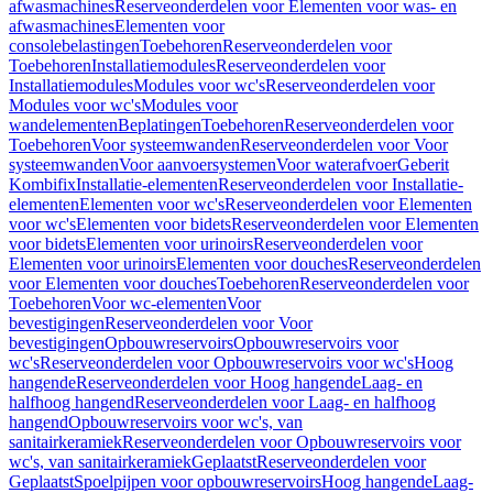
afwasmachines
Reserveonderdelen voor Elementen voor was- en
afwasmachines
Elementen voor
consolebelastingen
Toebehoren
Reserveonderdelen voor
Toebehoren
Installatiemodules
Reserveonderdelen voor
Installatiemodules
Modules voor wc's
Reserveonderdelen voor
Modules voor wc's
Modules voor
wandelementen
Beplatingen
Toebehoren
Reserveonderdelen voor
Toebehoren
Voor systeemwanden
Reserveonderdelen voor Voor
systeemwanden
Voor aanvoersystemen
Voor waterafvoer
Geberit
Kombifix
Installatie-elementen
Reserveonderdelen voor Installatie-
elementen
Elementen voor wc's
Reserveonderdelen voor Elementen
voor wc's
Elementen voor bidets
Reserveonderdelen voor Elementen
voor bidets
Elementen voor urinoirs
Reserveonderdelen voor
Elementen voor urinoirs
Elementen voor douches
Reserveonderdelen
voor Elementen voor douches
Toebehoren
Reserveonderdelen voor
Toebehoren
Voor wc-elementen
Voor
bevestigingen
Reserveonderdelen voor Voor
bevestigingen
Opbouwreservoirs
Opbouwreservoirs voor
wc's
Reserveonderdelen voor Opbouwreservoirs voor wc's
Hoog
hangende
Reserveonderdelen voor Hoog hangende
Laag- en
halfhoog hangend
Reserveonderdelen voor Laag- en halfhoog
hangend
Opbouwreservoirs voor wc's, van
sanitairkeramiek
Reserveonderdelen voor Opbouwreservoirs voor
wc's, van sanitairkeramiek
Geplaatst
Reserveonderdelen voor
Geplaatst
Spoelpijpen voor opbouwreservoirs
Hoog hangende
Laag-