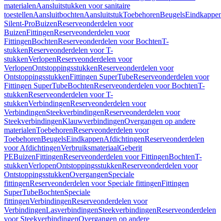
materialen
Aansluitstukken voor sanitaire
toestellen
Aansluitbochten
Aansluitstuk
Toebehoren
Beugels
Eindkappe
Silent-Pro
Buizen
Reserveonderdelen voor
Buizen
Fittingen
Reserveonderdelen voor
Fittingen
Bochten
Reserveonderdelen voor Bochten
T-
stukken
Reserveonderdelen voor T-
stukken
Verlopen
Reserveonderdelen voor
Verlopen
Ontstoppingsstukken
Reserveonderdelen voor
Ontstoppingsstukken
Fittingen SuperTube
Reserveonderdelen voor
Fittingen SuperTube
Bochten
Reserveonderdelen voor Bochten
T-
stukken
Reserveonderdelen voor T-
stukken
Verbindingen
Reserveonderdelen voor
Verbindingen
Steekverbindingen
Reserveonderdelen voor
Steekverbindingen
Klauwverbindingen
Overgangen op andere
materialen
Toebehoren
Reserveonderdelen voor
Toebehoren
Beugels
Eindkappen
Afdichtingen
Reserveonderdelen
voor Afdichtingen
Verbruiksmateriaal
Geberit
PE
Buizen
Fittingen
Reserveonderdelen voor Fittingen
Bochten
T-
stukken
Verlopen
Ontstoppingsstukken
Reserveonderdelen voor
Ontstoppingsstukken
Overgangen
Speciale
fittingen
Reserveonderdelen voor Speciale fittingen
Fittingen
SuperTube
Bochten
Speciale
fittingen
Verbindingen
Reserveonderdelen voor
Verbindingen
Lasverbindingen
Steekverbindingen
Reserveonderdelen
voor Steekverbindingen
Overgangen op andere