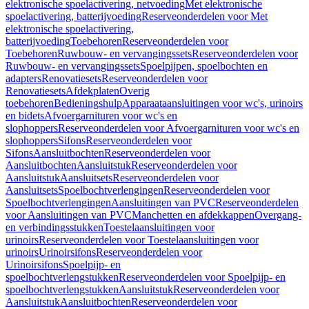
elektronische spoelactivering, netvoeding
Met elektronische
spoelactivering, batterijvoeding
Reserveonderdelen voor Met
elektronische spoelactivering,
batterijvoeding
Toebehoren
Reserveonderdelen voor
Toebehoren
Ruwbouw- en vervangingssets
Reserveonderdelen voor
Ruwbouw- en vervangingssets
Spoelpijpen, spoelbochten en
adapters
Renovatiesets
Reserveonderdelen voor
Renovatiesets
Afdekplaten
Overig
toebehoren
Bedieningshulp
Apparaataansluitingen voor wc's, urinoirs
en bidets
Afvoergarnituren voor wc's en
slophoppers
Reserveonderdelen voor Afvoergarnituren voor wc's en
slophoppers
Sifons
Reserveonderdelen voor
Sifons
Aansluitbochten
Reserveonderdelen voor
Aansluitbochten
Aansluitstuk
Reserveonderdelen voor
Aansluitstuk
Aansluitsets
Reserveonderdelen voor
Aansluitsets
Spoelbochtverlengingen
Reserveonderdelen voor
Spoelbochtverlengingen
Aansluitingen van PVC
Reserveonderdelen
voor Aansluitingen van PVC
Manchetten en afdekkappen
Overgang-
en verbindingsstukken
Toestelaansluitingen voor
urinoirs
Reserveonderdelen voor Toestelaansluitingen voor
urinoirs
Urinoirsifons
Reserveonderdelen voor
Urinoirsifons
Spoelpijp- en
spoelbochtverlengstukken
Reserveonderdelen voor Spoelpijp- en
spoelbochtverlengstukken
Aansluitstuk
Reserveonderdelen voor
Aansluitstuk
Aansluitbochten
Reserveonderdelen voor