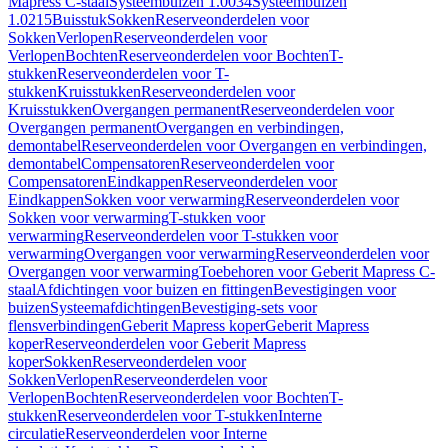
Mapress C-staal
Systeembuizen 1.0034
Systeembuizen
1.0215
Buisstuk
Sokken
Reserveonderdelen voor
Sokken
Verlopen
Reserveonderdelen voor
Verlopen
Bochten
Reserveonderdelen voor Bochten
T-
stukken
Reserveonderdelen voor T-
stukken
Kruisstukken
Reserveonderdelen voor
Kruisstukken
Overgangen permanent
Reserveonderdelen voor
Overgangen permanent
Overgangen en verbindingen,
demontabel
Reserveonderdelen voor Overgangen en verbindingen,
demontabel
Compensatoren
Reserveonderdelen voor
Compensatoren
Eindkappen
Reserveonderdelen voor
Eindkappen
Sokken voor verwarming
Reserveonderdelen voor
Sokken voor verwarming
T-stukken voor
verwarming
Reserveonderdelen voor T-stukken voor
verwarming
Overgangen voor verwarming
Reserveonderdelen voor
Overgangen voor verwarming
Toebehoren voor Geberit Mapress C-
staal
Afdichtingen voor buizen en fittingen
Bevestigingen voor
buizen
Systeemafdichtingen
Bevestiging-sets voor
flensverbindingen
Geberit Mapress koper
Geberit Mapress
koper
Reserveonderdelen voor Geberit Mapress
koper
Sokken
Reserveonderdelen voor
Sokken
Verlopen
Reserveonderdelen voor
Verlopen
Bochten
Reserveonderdelen voor Bochten
T-
stukken
Reserveonderdelen voor T-stukken
Interne
circulatie
Reserveonderdelen voor Interne