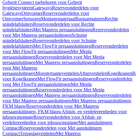
Geberit Connect toebehoren voor Geberit
hygiënesysteem
Gateways
Reserveonderdelen voor
Gateways
Omvormer
Reserveonderdelen voor
Omvormer
Sensoren
Montagemateriaal
Basisarmaturen
Rechte
spindelafsluiters
Reserveonderdelen voor Rechte
spindelafsluiters
Met Mapress persaansluitingen
Reserveonderdelen
voor Met Mapress persaansluitingen
Schuine
spindelafsluiters
Reserveonderdelen voor Schuine
spindelafsluiters
Met FlowFit persaansluitingen
Reserveonderdelen
voor Met FlowFit persaansluitingen
Met Mepla
persaansluitingen
Reserveonderdelen voor Met Mepla
persaansluitingen
Met Mapress persaansluitingen
Reserveonderdelen
voor Met Mapress
persaansluitingen
Monsternameventielen
Aftapventielen
Kogelkranen
R
voor Kogelkranen
Met FlowFit persaansluitingen
Reserveonderdelen
voor Met FlowFit persaansluitingen
Met Mepla
persaansluitingen
Reserveonderdelen voor Met Mepla
persaansluitingen
Met Mapress persaansluitingen
Reserveonderdelen
voor Met Mapress persaansluitingen
Met Mapress persaansluitingen,
FKM blauw
Reserveonderdelen voor Met Mapress
persaansluitingen, FKM blauw
Afsluit- en verdelereenheden voor
inbouwmontage
Reserveonderdelen voor Afsluit- en
verdelereenheden voor inbouwmontage
Met aansluitingen
Compact
Reserveonderdelen voor Met aansluitingen
Compact
Terugslagventielen
Met Mapress