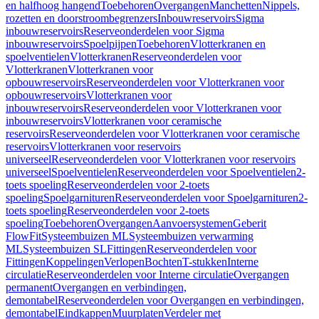
en halfhoog hangend
Toebehoren
Overgangen
Manchetten
Nippels,
rozetten en doorstroombegrenzers
Inbouwreservoirs
Sigma
inbouwreservoirs
Reserveonderdelen voor Sigma
inbouwreservoirs
Spoelpijpen
Toebehoren
Vlotterkranen en
spoelventielen
Vlotterkranen
Reserveonderdelen voor
Vlotterkranen
Vlotterkranen voor
opbouwreservoirs
Reserveonderdelen voor Vlotterkranen voor
opbouwreservoirs
Vlotterkranen voor
inbouwreservoirs
Reserveonderdelen voor Vlotterkranen voor
inbouwreservoirs
Vlotterkranen voor ceramische
reservoirs
Reserveonderdelen voor Vlotterkranen voor ceramische
reservoirs
Vlotterkranen voor reservoirs
universeel
Reserveonderdelen voor Vlotterkranen voor reservoirs
universeel
Spoelventielen
Reserveonderdelen voor Spoelventielen
2-
toets spoeling
Reserveonderdelen voor 2-toets
spoeling
Spoelgarnituren
Reserveonderdelen voor Spoelgarnituren
2-
toets spoeling
Reserveonderdelen voor 2-toets
spoeling
Toebehoren
Overgangen
Aanvoersystemen
Geberit
FlowFit
Systeembuizen ML
Systeembuizen verwarming
ML
Systeembuizen SL
Fittingen
Reserveonderdelen voor
Fittingen
Koppelingen
Verlopen
Bochten
T-stukken
Interne
circulatie
Reserveonderdelen voor Interne circulatie
Overgangen
permanent
Overgangen en verbindingen,
demontabel
Reserveonderdelen voor Overgangen en verbindingen,
demontabel
Eindkappen
Muurplaten
Verdeler met