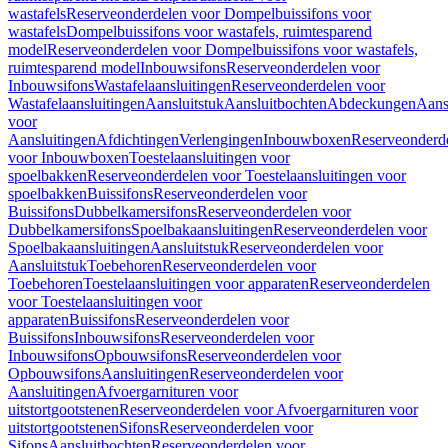
wastafels
Reserveonderdelen voor Dompelbuissifons voor
wastafels
Dompelbuissifons voor wastafels, ruimtesparend
model
Reserveonderdelen voor Dompelbuissifons voor wastafels,
ruimtesparend model
Inbouwsifons
Reserveonderdelen voor
Inbouwsifons
Wastafelaansluitingen
Reserveonderdelen voor
Wastafelaansluitingen
Aansluitstuk
Aansluitbochten
Abdeckungen
Aans
voor
Aansluitingen
Afdichtingen
Verlengingen
Inbouwboxen
Reserveonderd
voor Inbouwboxen
Toestelaansluitingen voor
spoelbakken
Reserveonderdelen voor Toestelaansluitingen voor
spoelbakken
Buissifons
Reserveonderdelen voor
Buissifons
Dubbelkamersifons
Reserveonderdelen voor
Dubbelkamersifons
Spoelbakaansluitingen
Reserveonderdelen voor
Spoelbakaansluitingen
Aansluitstuk
Reserveonderdelen voor
Aansluitstuk
Toebehoren
Reserveonderdelen voor
Toebehoren
Toestelaansluitingen voor apparaten
Reserveonderdelen
voor Toestelaansluitingen voor
apparaten
Buissifons
Reserveonderdelen voor
Buissifons
Inbouwsifons
Reserveonderdelen voor
Inbouwsifons
Opbouwsifons
Reserveonderdelen voor
Opbouwsifons
Aansluitingen
Reserveonderdelen voor
Aansluitingen
Afvoergarnituren voor
uitstortgootstenen
Reserveonderdelen voor Afvoergarnituren voor
uitstortgootstenen
Sifons
Reserveonderdelen voor
Sifons
Aansluitbochten
Reserveonderdelen voor