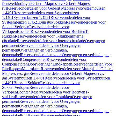
flensverbindingen
Geberit Mapress rvs
Geberit Mapress
rvs
Reserveonderdelen voor Geberit Mapress rvs
Systeembuizen
1.4401
Reserveonderdelen voor Systeembuizen
1.4401
Systeembuizen 1.4521
Reserveonderdelen voor
Systeembuizen 1.4521
Buisstuk
Sokken
Reserveonderdelen voor
Sokken
Verlopen
Reserveonderdelen voor
Verlopen
Bochten
Reserveonderdelen voor Bochten
T-
stukken
Reserveonderdelen voor T-stukken
Interne
circulatie
Reserveonderdelen voor Interne circulatie
Overgangen
permanent
Reserveonderdelen voor Overgangen
permanent
Overgangen en verbindingen,
demontabel
Reserveonderdelen voor Overgangen en verbindingen,
demontabel
Compensatoren
Reserveonderdelen voor
Compensatoren
Doorvoeringen
Eindkappen
Reserveonderdelen voor
Eindkappen
Muurplaten
Reserveonderdelen voor Muurplaten
Geberit
Mapress rvs, gas
Reserveonderdelen voor Geberit Mapress rvs,
gas
Systeembuizen 1.4401
Reserveonderdelen voor Systeembuizen
1.4401
Buisstuk
Sokken
Reserveonderdelen voor
Sokken
Verlopen
Reserveonderdelen voor
Verlopen
Bochten
Reserveonderdelen voor Bochten
T-
stukken
Reserveonderdelen voor T-stukken
Overgangen
permanent
Reserveonderdelen voor Overgangen
permanent
Overgangen en verbindingen,
demontabel
Reserveonderdelen voor Overgangen en verbindingen,
demontabel
Eindkappen
Reserveonderdelen voor