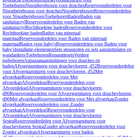
Toebehoren
Nisopbergboxen voor douches
Reserveonderdelen voor
Nisopbergboxen voor douches
Nisopbergboxen
Reserveonderdelen
voor Nisopbergboxen
Toebehoren
Baden
Baden van
sanitairacryl
Reserveonderdelen voor Baden van
sanitairacryl
Rechthoekige baden
Reserveonderdelen voor
Rechthoekige baden
Baden van mineraal
materiaal
Reserveonderdelen voor Baden van mineraal
materiaal
Baden voor baby's
Reserveonderdelen voor Baden voor
baby's
Installatie-elementen
Sets steunpoten en sets aansluitplaten en
wandankers
Toebehoren
Reparatiesets
Verdere
toebehoren
Apparaataansluitingen voor douches en
baden
Afvoergarnituren voor douchevloeren, d52
Reserveonderdelen
voor Afvoergarnituren voor douchevloeren, d52
Met
afvoerkap
Reserveonderdelen voor Met
afvoerkap
Afvoerdeksel
Reserveonderdelen voor
Afvoerdeksel
Afvoergarnituren voor douchevloeren,
d90
Reserveonderdelen voor Afvoergarnituren voor douchevloeren,
d90
Met afvoerkap
Reserveonderdelen voor Met afvoerkap
Zonder
afvoerkap
Reserveonderdelen voor Zonder
afvoerkap
Afvoerdeksel
Reserveonderdelen voor
Afvoerdeksel
Afvoergarnituren voor douchevloeren
Sestra
Reserveonderdelen voor Afvoergarnituren voor
douchevloeren Sestra
Zonder afvoerkap
Reserveonderdelen voor
Zonder afvoerkap
Afvoergarnituren voor baden,