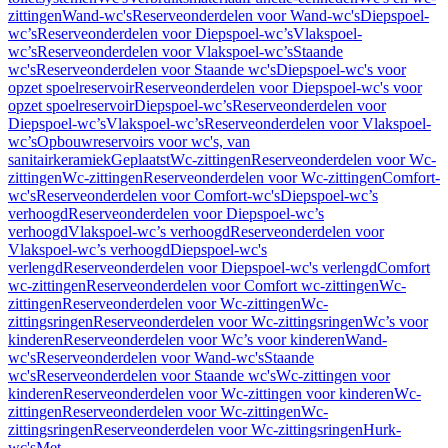
zittingen
Wand-wc's
Reserveonderdelen voor Wand-wc's
Diepspoel-
wc’s
Reserveonderdelen voor Diepspoel-wc’s
Vlakspoel-
wc’s
Reserveonderdelen voor Vlakspoel-wc’s
Staande
wc's
Reserveonderdelen voor Staande wc's
Diepspoel-wc's voor
opzet spoelreservoir
Reserveonderdelen voor Diepspoel-wc's voor
opzet spoelreservoir
Diepspoel-wc’s
Reserveonderdelen voor
Diepspoel-wc’s
Vlakspoel-wc’s
Reserveonderdelen voor Vlakspoel-
wc’s
Opbouwreservoirs voor wc's, van
sanitairkeramiek
Geplaatst
Wc-zittingen
Reserveonderdelen voor Wc-
zittingen
Wc-zittingen
Reserveonderdelen voor Wc-zittingen
Comfort-
wc's
Reserveonderdelen voor Comfort-wc's
Diepspoel-wc’s
verhoogd
Reserveonderdelen voor Diepspoel-wc’s
verhoogd
Vlakspoel-wc’s verhoogd
Reserveonderdelen voor
Vlakspoel-wc’s verhoogd
Diepspoel-wc's
verlengd
Reserveonderdelen voor Diepspoel-wc's verlengd
Comfort
wc-zittingen
Reserveonderdelen voor Comfort wc-zittingen
Wc-
zittingen
Reserveonderdelen voor Wc-zittingen
Wc-
zittingsringen
Reserveonderdelen voor Wc-zittingsringen
Wc’s voor
kinderen
Reserveonderdelen voor Wc’s voor kinderen
Wand-
wc's
Reserveonderdelen voor Wand-wc's
Staande
wc's
Reserveonderdelen voor Staande wc's
Wc-zittingen voor
kinderen
Reserveonderdelen voor Wc-zittingen voor kinderen
Wc-
zittingen
Reserveonderdelen voor Wc-zittingen
Wc-
zittingsringen
Reserveonderdelen voor Wc-zittingsringen
Hurk-
wc's
Met