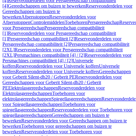
[4]
Reserveonderdelen voor Persgereedschap compatibiliteit
[4]
Gereedschappen om buizen te bewerken
Reserveonderdelen voor
Gereedschappen om buizen te
bewerken
Afpersstoppen
Reserveonderdelen voor
Afpersstoppen
Controlemiddelen
Toebehoren
Persgereedschap
Reserve
voor Persgereedschap
Persgereedschap compatibiliteit
[1]
Reserveonderdelen voor Persgereedschap compatibiliteit
[1]
Persgereedschap compatibiliteit [2]
Reserveonderdelen voor
Persgereedschap compatibiliteit [2]
Persgereedschap compatibiliteit
[2XL]
Reserveonderdelen voor Persgereedschap compatibiliteit
[2XL]
Persmachines compatibiliteit [4] / [2]
Reserveonderdelen voor
Persmachines compatibiliteit [4] / [2]
Universele
koffers
Reserveonderdelen voor Universele koffers
Universele
koffers
Reserveonderdelen voor Universele koffers
Gereedschappen
voor Geberit Silent-db20 / Geberit PE
Reserveonderdelen voor
Gereedschappen voor Geberit Silent-db20 / Geberit
PE
Elektrolasgereedschappen
Reserveonderdelen voor
Elektrolasgereedschappen
Toebehoren voor
elektrolasgereedschappen
Spiegellasgereedschappen
Reserveonderdele
voor Spiegellasgereedschappen
Toebehoren voor
spiegellasgereedschappen
Reserveonderdelen voor Toebehoren voor
spiegellasgereedschappen
Gereedschappen om buizen te
bewerken
Reserveonderdelen voor Gereedschappen om buizen te
bewerken
Toebehoren voor gereedschappen om buizen te
bewerken
Reserveonderdelen voor Toebehoren voor