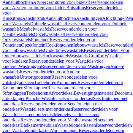
Aansluitbochten
Afvoergarnituren voor bidets
Reserveonderdelen
voor Afvoergarnituren voor bidets
Buissifons
Reserveonderdelen
voor
Buissifons
Aansluitstuk
Aansluitbochten
Aansluitingen
Afdichtingen
Was
voor Wastafels
Dubbele wastafels
Reserveonderdelen voor Dubbele
wastafels
Meubelwastafels
Reserveonderdelen voor
Meubelwastafels
Opzetwastafels
Reserveonderdelen voor
Opzetwastafels
Fonteinen
Reserveonderdelen voor
Fonteinen
Opzetfontein
Hoekfonteinen
Inbouwwastafels
Reserveonderd
voor Inbouwwastafels
Onderbouwwastafels
Reserveonderdelen voor
Onderbouwwastafels
Hoekwastafels
Wastafels Comfort
Wastafels
voor kinderen
Reserveonderdelen voor Wastafels voor
kinderen
Wastroggen
Reserveonderdelen voor Wastroggen
Andere
wastafels
Reserveonderdelen voor Andere
wastafels
Uitstortgootsteen
Reserveonderdelen voor
Uitstortgootsteen
Toebehoren
Kolommen
Reserveonderdelen voor
Kolommen
Sifonkappen
Reserveonderdelen voor
Sifonkappen
Toebehoren
Afvoerdeksel
Bevestigingsmateriaal
Decorati
afdekkingen
Planchet
Wastafel sets met onderkast
Sets fonteinen met
onderkast
Reserveonderdelen voor Sets fonteinen met
onderkast
Wastafel sets met onderkast
Reserveonderdelen voor
Wastafel sets met onderkast
Meubelwastafel sets met
onderkast
Reserveonderdelen voor Meubelwastafel sets met
onderkast
Badkamermeubilair
Wastafelonderkasten
Reserveonderdelen
voor Wastafelonderkasten
Voor fonteinen
Reserveonderdelen voor