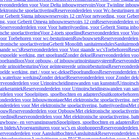
rveonderdelen voor Voor Delta inbouwreservoirs
Voor Twinline inbouw
ektronische spoelactivering
Reserveonderdelen voor Wc-besturingen met
or Geberit Sigma inbouwreservoirs 12 cm
Voor netvoeding, voor Geber
ng, voor Geberit Omega inbouwreservoirs 12 cm
Reserveonderdelen vo
Reserveonderdelen voor Voor batterijvoeding, voor Geberit Sigma inb
sche spoelactivering
Voor 2-toets spoeling
Reserveonderdelen voor Voor
oor Toebehoren voor wc-besturingen
Ruwbouwsets
Reserveonderdele
ronische spoelactivering
Geberit Monolith sanitairmodules
Sanitairmod
aande wc's
Reserveonderdelen voor Voor staande wc's
Toebehoren
Rese
gespoelde werking, met spoelrand
Zonder deksel
Reserveonderdelen voo
poelrandloos
Voor opbouw- of inbouwurinoirstuursysteem
Reserveonder
de urinoirbesturing
Voor geïntegreerde urinoirbesturing
Reserveonderdel
oelde werking, met / voor wc-deksel
Spoelrandloos
Reserveonderdelen 
s waterloze werking
Zonder deksel
Reserveonderdelen voor Zonder dek
rveonderdelen voor Urinoirscheidingswanden van kunststof
Urinoirsc
airkeramiek
Reserveonderdelen voor Urinoirscheidingswanden van sani
rdelen voor Spoelpijpen, spoelbochten en adapters
Spuitkoptoebehoren
onderdelen voor Inbouwmontage
Met elektronische spoelactivering, ne
nderdelen voor Met elektronische spoelactivering, batterijvoeding
Met p
bouw
Reserveonderdelen voor Opbouw
Met elektronische spoelactiveri
jvoeding
Reserveonderdelen voor Met elektronische spoelactivering, batt
uwbouw- en vervangingssets
Spoelpijpen, spoelbochten en adapters
Ren
en bidets
Afvoergarnituren voor wc's en slophoppers
Reserveonderdelen 
erveonderdelen voor Aansluitbochten
Aansluitstuk
Reserveonderdelen v
chtverlengingen
Aansluitingen van PVC
Reserveonderdelen voor Aansl