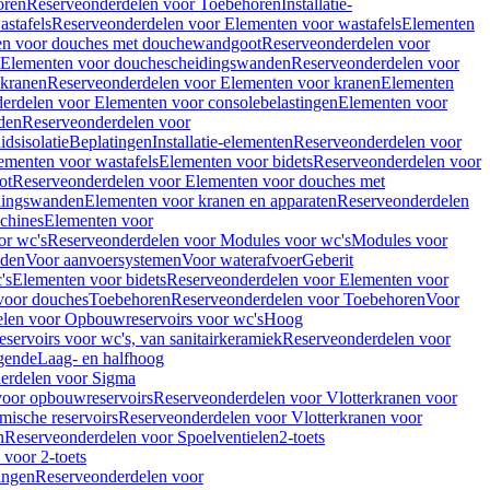
oren
Reserveonderdelen voor Toebehoren
Installatie-
stafels
Reserveonderdelen voor Elementen voor wastafels
Elementen
en voor douches met douchewandgoot
Reserveonderdelen voor
Elementen voor douchescheidingswanden
Reserveonderdelen voor
 kranen
Reserveonderdelen voor Elementen voor kranen
Elementen
erdelen voor Elementen voor consolebelastingen
Elementen voor
den
Reserveonderdelen voor
dsisolatie
Beplatingen
Installatie-elementen
Reserveonderdelen voor
ementen voor wastafels
Elementen voor bidets
Reserveonderdelen voor
ot
Reserveonderdelen voor Elementen voor douches met
dingswanden
Elementen voor kranen en apparaten
Reserveonderdelen
chines
Elementen voor
or wc's
Reserveonderdelen voor Modules voor wc's
Modules voor
nden
Voor aanvoersystemen
Voor waterafvoer
Geberit
's
Elementen voor bidets
Reserveonderdelen voor Elementen voor
voor douches
Toebehoren
Reserveonderdelen voor Toebehoren
Voor
len voor Opbouwreservoirs voor wc's
Hoog
ervoirs voor wc's, van sanitairkeramiek
Reserveonderdelen voor
gende
Laag- en halfhoog
erdelen voor Sigma
voor opbouwreservoirs
Reserveonderdelen voor Vlotterkranen voor
mische reservoirs
Reserveonderdelen voor Vlotterkranen voor
n
Reserveonderdelen voor Spoelventielen
2-toets
voor 2-toets
tingen
Reserveonderdelen voor