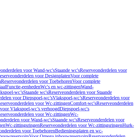
eonderdelen voor Wand-wc's
Staande wc's
Reserveonderdelen voor
eserveonderdelen voor Designplaten
Voor complete
n
Reserveonderdelen voor Toebehoren
Voor complete
iaal
Functie-eenheden
Wc's en wc-zittingen
Wand-
kspoel-wc’s
Staande wc's
Reserveonderdelen voor Staande
delen voor Diepspoel-wc’s
Vlakspoel-wc’s
Reserveonderdelen voor
eserveonderdelen voor Wc-zittingen
Comfort-wc's
Reserveonderdelen
 voor Vlakspoel-wc’s verhoogd
Diepspoel-wc's
eserveonderdelen voor Wc-zittingen
Wc-
nderdelen voor Wand-wc's
Staande wc's
Reserveonderdelen voor
gen
Wc-zittingsringen
Reserveonderdelen voor Wc-zittingsringen
Hurk-
onderdelen voor Toebehoren
Bedieningsplaten en wc-
bouwreservoirs
Voor Omega inbouwreservoirs
Reserveonderdelen