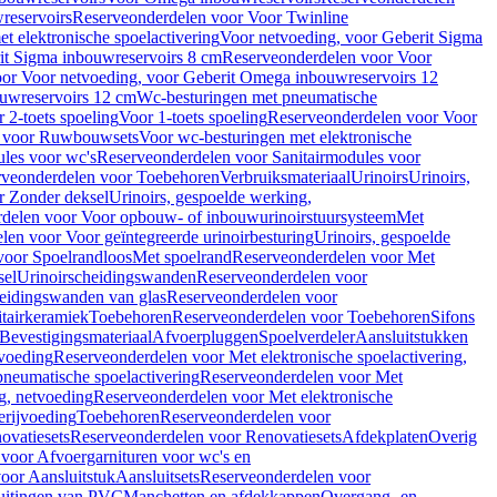
reservoirs
Reserveonderdelen voor Voor Twinline
 elektronische spoelactivering
Voor netvoeding, voor Geberit Sigma
it Sigma inbouwreservoirs 8 cm
Reserveonderdelen voor Voor
or Voor netvoeding, voor Geberit Omega inbouwreservoirs 12
ouwreservoirs 12 cm
Wc-besturingen met pneumatische
 2-toets spoeling
Voor 1-toets spoeling
Reserveonderdelen voor Voor
n voor Ruwbouwsets
Voor wc-besturingen met elektronische
ules voor wc's
Reserveonderdelen voor Sanitairmodules voor
rveonderdelen voor Toebehoren
Verbruiksmateriaal
Urinoirs
Urinoirs,
r Zonder deksel
Urinoirs, gespoelde werking,
delen voor Voor opbouw- of inbouwurinoirstuursysteem
Met
en voor Voor geïntegreerde urinoirbesturing
Urinoirs, gespoelde
voor Spoelrandloos
Met spoelrand
Reserveonderdelen voor Met
sel
Urinoirscheidingswanden
Reserveonderdelen voor
heidingswanden van glas
Reserveonderdelen voor
tairkeramiek
Toebehoren
Reserveonderdelen voor Toebehoren
Sifons
Bevestigingsmateriaal
Afvoerpluggen
Spoelverdeler
Aansluitstukken
tvoeding
Reserveonderdelen voor Met elektronische spoelactivering,
neumatische spoelactivering
Reserveonderdelen voor Met
ng, netvoeding
Reserveonderdelen voor Met elektronische
erijvoeding
Toebehoren
Reserveonderdelen voor
ovatiesets
Reserveonderdelen voor Renovatiesets
Afdekplaten
Overig
voor Afvoergarnituren voor wc's en
oor Aansluitstuk
Aansluitsets
Reserveonderdelen voor
uitingen van PVC
Manchetten en afdekkappen
Overgang- en