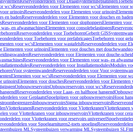
gsystemen
Reserveonderdelen voor Draagsystemen
Beplatingen
Toebeh
or wc's
Reserveonderdelen voor Elementen voor wc's
Elementen voor wa
voor urinoirs
Reserveonderdelen voor Elementen voor urinoirs
Element
es en baden
Reserveonderdelen voor Elementen voor douches en baden
s
Reserveonderdelen voor Elementen voor slophoppers
Elementen voor
 was- en afwasmachines
Elementen voor consolebelastingen
Reserveond
ebehoren
Reserveonderdelen voor Toebehoren
Geberit GIS
Systeemwan
eonderdelen voor Toebehoren voor prefabricages
Toebehoren voor gelui
ementen voor wc's
Elementen voor wastafels
Reserveonderdelen voor El
r Elementen voor urinoirs
Elementen voor douches met douchewandgo
heidingswanden
Reserveonderdelen voor Elementen voor douche-schei
wasmachines
Reserveonderdelen voor Elementen voor was- en afwasma
stallatiemodules
Reserveonderdelen voor Installatiemodules
Modules vo
behoren
Voor systeemwanden
Reserveonderdelen voor Voor systeemwa
menten
Elementen voor wc's
Reserveonderdelen voor Elementen voor wc
 urinoirs
Elementen voor douches
Reserveonderdelen voor Elementen 
tigingen
Opbouwreservoirs
Opbouwreservoirs voor wc's
Reserveonderde
 hangend
Reserveonderdelen voor Laag- en halfhoog hangend
Opbouwres
nderdelen voor Geplaatst
Spoelpijpen voor opbouwreservoirs
Hoog han
rstroombegrenzers
Inbouwreservoirs
Sigma inbouwreservoirs
Reserveond
len
Vlotterkranen
Reserveonderdelen voor Vlotterkranen
Vlotterkranen 
elen voor Vlotterkranen voor inbouwreservoirs
Vlotterkranen voor cera
onderdelen voor Vlotterkranen voor reservoirs universeel
Spoelventiele
rveonderdelen voor Spoelgarnituren
2-toets spoeling
Reserveonderdelen 
steembuizen ML
Systeembuizen verwarming ML
Systeembuizen SL
Fit