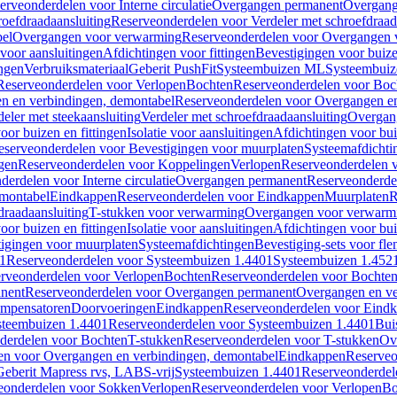
erveonderdelen voor Interne circulatie
Overgangen permanent
Overgang
roefdraadaansluiting
Reserveonderdelen voor Verdeler met schroefdraad
bel
Overgangen voor verwarming
Reserveonderdelen voor Overgangen 
voor aansluitingen
Afdichtingen voor fittingen
Bevestigingen voor buiz
ingen
Verbruiksmateriaal
Geberit PushFit
Systeembuizen ML
Systeembui
Reserveonderdelen voor Verlopen
Bochten
Reserveonderdelen voor Boc
n en verbindingen, demontabel
Reserveonderdelen voor Overgangen en
eler met steekaansluiting
Verdeler met schroefdraadaansluiting
Overgan
voor buizen en fittingen
Isolatie voor aansluitingen
Afdichtingen voor bui
eserveonderdelen voor Bevestigingen voor muurplaten
Systeemafdichti
gen
Reserveonderdelen voor Koppelingen
Verlopen
Reserveonderdelen 
erdelen voor Interne circulatie
Overgangen permanent
Reserveonderde
emontabel
Eindkappen
Reserveonderdelen voor Eindkappen
Muurplaten
R
draadaansluiting
T-stukken voor verwarming
Overgangen voor verwarm
voor buizen en fittingen
Isolatie voor aansluitingen
Afdichtingen voor bui
igingen voor muurplaten
Systeemafdichtingen
Bevestiging-sets voor fl
1
Reserveonderdelen voor Systeembuizen 1.4401
Systeembuizen 1.452
rveonderdelen voor Verlopen
Bochten
Reserveonderdelen voor Bochte
nent
Reserveonderdelen voor Overgangen permanent
Overgangen en ve
ompensatoren
Doorvoeringen
Eindkappen
Reserveonderdelen voor Eind
steembuizen 1.4401
Reserveonderdelen voor Systeembuizen 1.4401
Bui
derdelen voor Bochten
T-stukken
Reserveonderdelen voor T-stukken
Ov
en voor Overgangen en verbindingen, demontabel
Eindkappen
Reserveo
eberit Mapress rvs, LABS-vrij
Systeembuizen 1.4401
Reserveonderdel
eonderdelen voor Sokken
Verlopen
Reserveonderdelen voor Verlopen
Bo