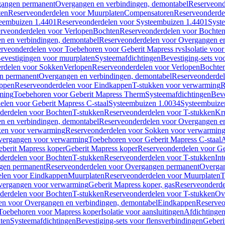
gangen permanent
Overgangen en verbindingen, demontabel
Reserveond
ten
Reserveonderdelen voor Muurplaten
Compensatoren
Reserveonderde
eembuizen 1.4401
Reserveonderdelen voor Systeembuizen 1.4401
Syst
rveonderdelen voor Verlopen
Bochten
Reserveonderdelen voor Bochte
n en verbindingen, demontabel
Reserveonderdelen voor Overgangen en
rveonderdelen voor Toebehoren voor Geberit Mapress rvs
Isolatie voor
evestigingen voor muurplaten
Systeemafdichtingen
Bevestiging-sets vo
rdelen voor Sokken
Verlopen
Reserveonderdelen voor Verlopen
Bochte
n permanent
Overgangen en verbindingen, demontabel
Reserveonderdel
ppen
Reserveonderdelen voor Eindkappen
T-stukken voor verwarming
R
ming
Toebehoren voor Geberit Mapress Therm
Systeemafdichtingen
Beve
elen voor Geberit Mapress C-staal
Systeembuizen 1.0034
Systeembuize
derdelen voor Bochten
T-stukken
Reserveonderdelen voor T-stukken
Kr
n en verbindingen, demontabel
Reserveonderdelen voor Overgangen en
en voor verwarming
Reserveonderdelen voor Sokken voor verwarmin
vergangen voor verwarming
Toebehoren voor Geberit Mapress C-staal
A
berit Mapress koper
Geberit Mapress koper
Reserveonderdelen voor Ge
derdelen voor Bochten
T-stukken
Reserveonderdelen voor T-stukken
Int
gen permanent
Reserveonderdelen voor Overgangen permanent
Overgan
elen voor Eindkappen
Muurplaten
Reserveonderdelen voor Muurplaten
T
vergangen voor verwarming
Geberit Mapress koper, gas
Reserveonderde
derdelen voor Bochten
T-stukken
Reserveonderdelen voor T-stukken
Ov
en voor Overgangen en verbindingen, demontabel
Eindkappen
Reserveo
Toebehoren voor Mapress koper
Isolatie voor aansluitingen
Afdichtingen
ten
Systeemafdichtingen
Bevestiging-sets voor flensverbindingen
Geberi