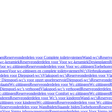
men
Reserveonderdelen voor Complete toiletsystemen
Wand-wc's
Reserv
wc-keramiek
Reserveonderdelen voor Voor wc-keramiek
Designplaten
R
oor wc-zittingen
Reserveonderdelen voor Voor wc-zittingen
Toebehore
ingen
Voor wc-zittingen en complete toiletsystemen
Wc's
Verbruiksmater
delen voor Diepspoel-wc’s
Vlakspoel-wc’s
Reserveonderdelen voor Vla
 Diepspoel-wc's voor opzet spoelreservoir
Diepspoel-wc’s
Reserveonder
laatst
Wc-zittingen
Reserveonderdelen voor Wc-zittingen
Wc-zittingen
R
 Diepspoel-wc’s verhoogd
Vlakspoel-wc’s verhoogd
Reserveonderdelen
-zittingen
Reserveonderdelen voor Comfort wc-zittingen
Wc-zittingen
R
nderen
Reserveonderdelen voor Wc’s voor kinderen
Wand-wc's
Reserveo
ittingen voor kinderen
Wc-zittingen
Reserveonderdelen voor Wc-zittin
Reserveonderdelen voor Wandbidets
Staande bidets
Toebehoren
Reserve
en
Voor Sigma inbouwreservoirs
Reserveonderdelen voor Voor Sigma in