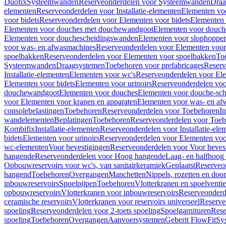
Duofix
Systeemwanden
Reserveonderdelen voor Systeemwanden
Draa
elementen
Reserveonderdelen voor Installatie-elementen
Elementen vo
voor bidets
Reserveonderdelen voor Elementen voor bidets
Elementen 
Elementen voor douches met douchewandgoot
Elementen voor douch
Elementen voor douchescheidingswanden
Elementen voor slophopper
voor was- en afwasmachines
Reserveonderdelen voor Elementen voor
spoelbakken
Reserveonderdelen voor Elementen voor spoelbakken
To
Systeemwanden
Draagsystemen
Toebehoren voor prefabricages
Reserv
Installatie-elementen
Elementen voor wc's
Reserveonderdelen voor El
Elementen voor bidets
Elementen voor urinoirs
Reserveonderdelen voo
douchewandgoot
Elementen voor douches
Elementen voor douche-sc
voor Elementen voor kranen en apparaten
Elementen voor was- en af
consolebelastingen
Toebehoren
Reserveonderdelen voor Toebehoren
In
wandelementen
Beplatingen
Toebehoren
Reserveonderdelen voor Toe
Kombifix
Installatie-elementen
Reserveonderdelen voor Installatie-ele
bidets
Elementen voor urinoirs
Reserveonderdelen voor Elementen voor
wc-elementen
Voor bevestigingen
Reserveonderdelen voor Voor beves
hangende
Reserveonderdelen voor Hoog hangende
Laag- en halfhoog
Opbouwreservoirs voor wc's, van sanitairkeramiek
Geplaatst
Reserveo
hangend
Toebehoren
Overgangen
Manchetten
Nippels, rozetten en doo
inbouwreservoirs
Spoelpijpen
Toebehoren
Vlotterkranen en spoelventie
opbouwreservoirs
Vlotterkranen voor inbouwreservoirs
Reserveonderd
ceramische reservoirs
Vlotterkranen voor reservoirs universeel
Reserve
spoeling
Reserveonderdelen voor 2-toets spoeling
Spoelgarnituren
Rese
spoeling
Toebehoren
Overgangen
Aanvoersystemen
Geberit FlowFit
Sy