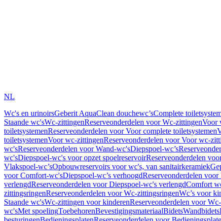
NL
Wc's en urinoirs
Geberit AquaClean douchewc’s
Complete toiletsyste
Staande wc's
Wc-zittingen
Reserveonderdelen voor Wc-zittingen
Voor 
toiletsystemen
Reserveonderdelen voor Voor complete toiletsystemen
V
toiletsystemen
Voor wc-zittingen
Reserveonderdelen voor Voor wc-zitt
wc's
Reserveonderdelen voor Wand-wc's
Diepspoel-wc’s
Reserveonder
wc's
Diepspoel-wc's voor opzet spoelreservoir
Reserveonderdelen voor
Vlakspoel-wc’s
Opbouwreservoirs voor wc's, van sanitairkeramiek
Gep
voor Comfort-wc's
Diepspoel-wc’s verhoogd
Reserveonderdelen voor
verlengd
Reserveonderdelen voor Diepspoel-wc's verlengd
Comfort wc
zittingsringen
Reserveonderdelen voor Wc-zittingsringen
Wc’s voor ki
Staande wc's
Wc-zittingen voor kinderen
Reserveonderdelen voor Wc-z
wc's
Met spoeling
Toebehoren
Bevestigingsmateriaal
Bidets
Wandbidets
besturingen
Bedieningsplaten
Reserveonderdelen voor Bedieningsplat