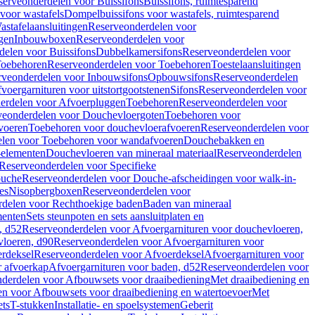
serveonderdelen voor Buissifons
Buissifons, ruimtesparend
voor wastafels
Dompelbuissifons voor wastafels, ruimtesparend
astafelaansluitingen
Reserveonderdelen voor
gen
Inbouwboxen
Reserveonderdelen voor
delen voor Buissifons
Dubbelkamersifons
Reserveonderdelen voor
oebehoren
Reserveonderdelen voor Toebehoren
Toestelaansluitingen
rveonderdelen voor Inbouwsifons
Opbouwsifons
Reserveonderdelen
oergarnituren voor uitstortgootstenen
Sifons
Reserveonderdelen voor
erdelen voor Afvoerpluggen
Toebehoren
Reserveonderdelen voor
veonderdelen voor Douchevloergoten
Toebehoren voor
voeren
Toebehoren voor douchevloerafvoeren
Reserveonderdelen voor
len voor Toebehoren voor wandafvoeren
Douchebakken en
-elementen
Douchevloeren van mineraal materiaal
Reserveonderdelen
Reserveonderdelen voor Specifieke
ouche
Reserveonderdelen voor Douche-afscheidingen voor walk-in-
es
Nisopbergboxen
Reserveonderdelen voor
delen voor Rechthoekige baden
Baden van mineraal
ementen
Sets steunpoten en sets aansluitplaten en
, d52
Reserveonderdelen voor Afvoergarnituren voor douchevloeren,
vloeren, d90
Reserveonderdelen voor Afvoergarnituren voor
rdeksel
Reserveonderdelen voor Afvoerdeksel
Afvoergarnituren voor
 afvoerkap
Afvoergarnituren voor baden, d52
Reserveonderdelen voor
derdelen voor Afbouwsets voor draaibediening
Met draaibediening en
n voor Afbouwsets voor draaibediening en watertoevoer
Met
ets
T-stukken
Installatie- en spoelsystemen
Geberit