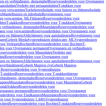
en en verbindingen, demontabel
Reserveonderdelen voor Overgangen
aansluiting
Verdeler met persaansluiting
T-stukken voor
voor verwarming
Toebehoren
Isolatie voor buizen en fittingen
Isolatie
en
Mantelbuizen en inleghulp
Bevestigingen voor
zen verwarming, ML
Fittingen
Reserveonderdelen voor
hten
T-stukken
Reserveonderdelen voor T-stukken
Overgangen
 verbindingen, demontabel
Muurplaten
Reserveonderdelen voor
gen voor verwarming
Reserveonderdelen voor Overgangen voor
zen en fittingen
Afdichtingen voor aansluitingen
Bevestigingen voor
ngen
Geberit Mepla
Systeembuizen drinkwater, ML
Systeembuizen
voor Verlopen
Bochten
Reserveonderdelen voor Bochten
T-
len voor Overgangen permanent
Overgangen en verbindingen,
eserveonderdelen voor Muurplaten
Verdeler met
ing
Reserveonderdelen voor Overgangen voor
zen en fittingen
Afdichtingen voor aansluitingen
Bevestigingen voor
ensverbindingen
Geberit Mapress rvs
Geberit Mapress
1
Reserveonderdelen voor Systeembuizen
n
T-stukken
Reserveonderdelen voor T-stukken
Interne
rbindingen, demontabel
Reserveonderdelen voor Overgangen en
kappen
Muurplaten
Reserveonderdelen voor Muurplaten
Geberit
sstuk
Sokken
Reserveonderdelen voor
ergangen permanent
Reserveonderdelen voor Overgangen
nderdelen voor Eindkappen
Muurplaten
Reserveonderdelen voor
en voor Systeembuizen 1.4401
Systeembuizen
chten
Reserveonderdelen voor Bochten
T-stukken
Reserveonderdelen