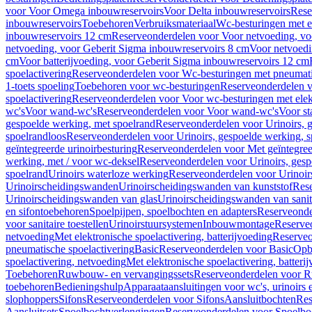
voor Voor Omega inbouwreservoirs
Voor Delta inbouwreservoirs
Rese
inbouwreservoirs
Toebehoren
Verbruiksmateriaal
Wc-besturingen met el
inbouwreservoirs 12 cm
Reserveonderdelen voor Voor netvoeding, vo
netvoeding, voor Geberit Sigma inbouwreservoirs 8 cm
Voor netvoedi
cm
Voor batterijvoeding, voor Geberit Sigma inbouwreservoirs 12 cm
spoelactivering
Reserveonderdelen voor Wc-besturingen met pneumati
1-toets spoeling
Toebehoren voor wc-besturingen
Reserveonderdelen v
spoelactivering
Reserveonderdelen voor Voor wc-besturingen met elekt
wc's
Voor wand-wc's
Reserveonderdelen voor Voor wand-wc's
Voor st
gespoelde werking, met spoelrand
Reserveonderdelen voor Urinoirs, 
spoelrandloos
Reserveonderdelen voor Urinoirs, gespoelde werking, s
geïntegreerde urinoirbesturing
Reserveonderdelen voor Met geïntegreer
werking, met / voor wc-deksel
Reserveonderdelen voor Urinoirs, gesp
spoelrand
Urinoirs waterloze werking
Reserveonderdelen voor Urinoir
Urinoirscheidingswanden
Urinoirscheidingswanden van kunststof
Rese
Urinoirscheidingswanden van glas
Urinoirscheidingswanden van sanit
en sifontoebehoren
Spoelpijpen, spoelbochten en adapters
Reserveonde
voor sanitaire toestellen
Urinoirstuursystemen
Inbouwmontage
Reserve
netvoeding
Met elektronische spoelactivering, batterijvoeding
Reserveo
pneumatische spoelactivering
Basic
Reserveonderdelen voor Basic
Op
spoelactivering, netvoeding
Met elektronische spoelactivering, batteri
Toebehoren
Ruwbouw- en vervangingssets
Reserveonderdelen voor R
toebehoren
Bedieningshulp
Apparaataansluitingen voor wc's, urinoirs 
slophoppers
Sifons
Reserveonderdelen voor Sifons
Aansluitbochten
Res
Aansluitsets
Spoelbochtverlengingen
Reserveonderdelen voor Spoelbo