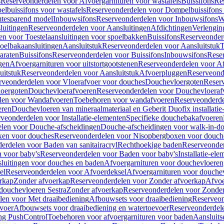
s
Reserveonderdelen voor Afvoergarnituren voor wastafels
Buissifons
Re
lbuissifons voor wastafels
Reserveonderdelen voor Dompelbuissifons 
mtesparend model
Inbouwsifons
Reserveonderdelen voor Inbouwsifons
W
luitingen
Reserveonderdelen voor Aansluitingen
Afdichtingen
Verlengin
n voor Toestelaansluitingen voor spoelbakken
Buissifons
Reserveonder
oelbakaansluitingen
Aansluitstuk
Reserveonderdelen voor Aansluitstuk
T
araten
Buissifons
Reserveonderdelen voor Buissifons
Inbouwsifons
Rese
gen
Afvoergarnituren voor uitstortgootstenen
Reserveonderdelen voor Afv
uitstuk
Reserveonderdelen voor Aansluitstuk
Afvoerpluggen
Reserveond
rveonderdelen voor Vloerafvoer voor douches
Douchevloergoten
Reser
loergoten
Douchevloerafvoeren
Reserveonderdelen voor Douchevloeraf
len voor Wandafvoeren
Toebehoren voor wandafvoeren
Reserveonderde
eren
Douchevloeren van mineraalmateriaal en Geberit Duofix installatie
veonderdelen voor Installatie-elementen
Specifieke douchebakafvoeren
len voor Douche-afscheidingen
Douche-afscheidingen voor walk-in-d
xen voor douches
Reserveonderdelen voor Nisopbergboxen voor douch
erdelen voor Baden van sanitairacryl
Rechthoekige baden
Reserveonder
 voor baby's
Reserveonderdelen voor Baden voor baby's
Installatie-el
luitingen voor douches en baden
Afvoergarnituren voor douchevloeren
el
Reserveonderdelen voor Afvoerdeksel
Afvoergarnituren voor douche
rkap
Zonder afvoerkap
Reserveonderdelen voor Zonder afvoerkap
Afvoe
douchevloeren Sestra
Zonder afvoerkap
Reserveonderdelen voor Zonder
len voor Met draaibediening
Afbouwsets voor draaibediening
Reserveon
voer
Afbouwsets voor draaibediening en watertoevoer
Reserveonderdele
ng PushControl
Toebehoren voor afvoergarnituren voor baden
Aansluits