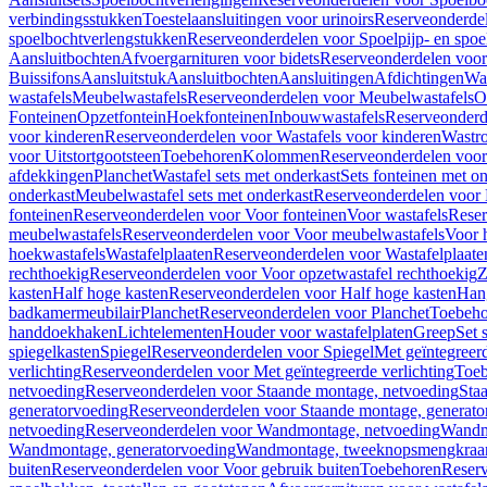
verbindingsstukken
Toestelaansluitingen voor urinoirs
Reserveonderdel
spoelbochtverlengstukken
Reserveonderdelen voor Spoelpijp- en spoe
Aansluitbochten
Afvoergarnituren voor bidets
Reserveonderdelen voor 
Buissifons
Aansluitstuk
Aansluitbochten
Aansluitingen
Afdichtingen
Was
wastafels
Meubelwastafels
Reserveonderdelen voor Meubelwastafels
O
Fonteinen
Opzetfontein
Hoekfonteinen
Inbouwwastafels
Reserveonderd
voor kinderen
Reserveonderdelen voor Wastafels voor kinderen
Wastr
voor Uitstortgootsteen
Toebehoren
Kolommen
Reserveonderdelen vo
afdekkingen
Planchet
Wastafel sets met onderkast
Sets fonteinen met o
onderkast
Meubelwastafel sets met onderkast
Reserveonderdelen voor 
fonteinen
Reserveonderdelen voor Voor fonteinen
Voor wastafels
Reser
meubelwastafels
Reserveonderdelen voor Voor meubelwastafels
Voor 
hoekwastafels
Wastafelplaaten
Reserveonderdelen voor Wastafelplaate
rechthoekig
Reserveonderdelen voor Voor opzetwastafel rechthoekig
Z
kasten
Half hoge kasten
Reserveonderdelen voor Half hoge kasten
Han
badkamermeubilair
Planchet
Reserveonderdelen voor Planchet
Toebeho
handdoekhaken
Lichtelementen
Houder voor wastafelplaten
Greep
Set 
spiegelkasten
Spiegel
Reserveonderdelen voor Spiegel
Met geïntegreerd
verlichting
Reserveonderdelen voor Met geïntegreerde verlichting
Toeb
netvoeding
Reserveonderdelen voor Staande montage, netvoeding
Sta
generatorvoeding
Reserveonderdelen voor Staande montage, generato
netvoeding
Reserveonderdelen voor Wandmontage, netvoeding
Wandmo
Wandmontage, generatorvoeding
Wandmontage, tweeknopsmengkraa
buiten
Reserveonderdelen voor Voor gebruik buiten
Toebehoren
Reser