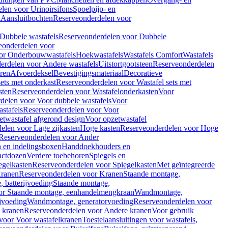
len voor Urinoirsifons
Spoelpijp- en
k
Aansluitbochten
Reserveonderdelen voor
Dubbele wastafels
Reserveonderdelen voor Dubbele
eonderdelen voor
or Onderbouwwastafels
Hoekwastafels
Wastafels Comfort
Wastafels
erdelen voor Andere wastafels
Uitstortgootsteen
Reserveonderdelen
ren
Afvoerdeksel
Bevestigingsmateriaal
Decoratieve
sets met onderkast
Reserveonderdelen voor Wastafel sets met
sten
Reserveonderdelen voor Wastafelonderkasten
Voor
delen voor Voor dubbele wastafels
Voor
stafels
Reserveonderdelen voor Voor
twastafel afgerond design
Voor opzetwastafel
elen voor Lage zijkasten
Hoge kasten
Reserveonderdelen voor Hoge
Reserveonderdelen voor Ander
n en indelingsboxen
Handdoekhouders en
actdozen
Verdere toebehoren
Spiegels en
egelkasten
Reserveonderdelen voor Spiegelkasten
Met geïntegreerde
ranen
Reserveonderdelen voor Kranen
Staande montage,
 batterijvoeding
Staande montage,
or Staande montage, eenhandelmengkraan
Wandmontage,
jvoeding
Wandmontage, generatorvoeding
Reserveonderdelen voor
 kranen
Reserveonderdelen voor Andere kranen
Voor gebruik
voor Voor wastafelkranen
Toestelaansluitingen voor wastafels,