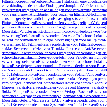
Fittingen
Koppelingen
Verlopen
Bochten
T-stukken
Interne circulatie
Res
en verbindingen, demontabel
Eindkappen
Muurplaten
Verdeler met sch
verwarming
Overgangen en aansluitingen voor verwarming, demonta
voor aansluitingen
Afdichtingen voor buizen en fittingen
Afdichtingen 
aansluitingen
Systeemafdichtingen
Bevestiging-sets voor flensverbind
Fittingen
Koppelingen
Reserveonderdelen voor Koppelingen
Verlopen
permanent
Reserveonderdelen voor Overgangen permanent
Overgange
Muurplaten
Verdeler met steekaansluiting
Reserveonderdelen voor Verd
verwarming
Toebehoren
Reserveonderdelen voor Toebehoren
Isolatie 
buizen
Beschermbuizen en inleghulp
Bevestigingen voor muurplaten
R
verwarming, ML
Fittingen
Reserveonderdelen voor Fittingen
Koppelin
stukken
Reserveonderdelen voor T-stukken
Interne circulatie
Reserveond
demontabel
Reserveonderdelen voor Overgangen en verbindingen, d
schroefdraadaansluiting
Reserveonderdelen voor Verdeler met schroef
verwarming
Toebehoren
Reserveonderdelen voor Toebehoren
Isolatie 
buizen
Bevestigingen voor muurplaten
Reserveonderdelen voor Bevest
rvs
Reserveonderdelen voor Geberit Mapress rvs
Systeembuizen 1.440
1.4521
Buisstuk
Sokken
Reserveonderdelen voor Sokken
Verlopen
Rese
circulatie
Reserveonderdelen voor Interne circulatie
Overgangen perma
verbindingen, demontabel
Compensatoren
Reserveonderdelen voor C
Mapress rvs, gas
Reserveonderdelen voor Geberit Mapress rvs, gas
Sy
Sokken
Verlopen
Reserveonderdelen voor Verlopen
Bochten
Reserveon
permanent
Overgangen en verbindingen, demontabel
Reserveonderdel
Muurplaten
Geberit Mapress rvs, LABS-vrij
Reserveonderdelen voor G
1.4521
Reserveonderdelen voor Systeembuizen 1.4521
Sokken
Reserv