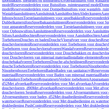
spoelbakken, toestellen en gootstenen
Afvoergarnituren voor wastafel
model
Reserveonderdelen voor Buissifons, ruimtesparend model
Dompe
model
Reserveonderdelen voor Dompelbuissifons voor wastafels, rui
Wastafelaansluitingen
Aansluitstuk
Aansluitbochten
Abdeckungen
Aans
Inbouwboxen
Toestelaansluitingen voor spoelbakken
Reserveonderdele
Dubbelkamersifons
Spoelbakaansluitingen
Reserveonderdelen voor Sp
voor apparaten
Reserveonderdelen voor Toestelaansluitingen voor app
voor Opbouwsifons
Aansluitingen
Reserveonderdelen voor Aansluitin
Sifons
Aansluitbochten
Reserveonderdelen voor Aansluitbochten
Aansl
Toebehoren
Douches en baden
Douche
Vloerafvoer voor douches
Rese
douchevloergoten
Reserveonderdelen voor Toebehoren voor douchev
Toebehoren voor douchevloerafvoeren
Wandafvoeren
Reserveonderde
douchevloeren
Reserveonderdelen voor Douchebakken en douchevlo
voor Douchevloeren van mineraal materiaal
Installatie-elementen
Reser
douchebakafvoeren
Toebehoren
Douche-afscheidingen
Reserveonderde
douche
Toebehoren
Reserveonderdelen voor Toebehoren
Nisopbergbo
Nisopbergboxen
Toebehoren
Baden
Baden van sanitairacryl
Reserveond
materiaal
Reserveonderdelen voor Baden van mineraal materiaal
Baden
wandankers
Toebehoren
Reparatiesets
Verdere toebehoren
Apparaataans
d52
Met afvoerkap
Reserveonderdelen voor Met afvoerkap
Afvoerdeks
douchevloeren, d90
Met afvoerkap
Reserveonderdelen voor Met afvoe
douchevloeren Sestra
Reserveonderdelen voor Afvoergarnituren voor 
Afvoergarnituren voor baden, d52
Met draaibediening
Reserveonderde
watertoevoer
Reserveonderdelen voor Met draaibediening en watertoe
drukbediening PushControl
Reserveonderdelen voor Met drukbedieni