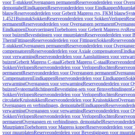
voor T-stukken
Overgangen permanent
Reserveonderdelen voor Over
demontabel
Eindkappen
Reserveonderdelen voor Eindkappen
Muurpla
blauw
Reserveonderdelen voor Geberit Mapress rvs, FKM blauw
Syst
1.4521
Buisstuk
Sokken
Reserveonderdelen voor Sokken
Verlopen
Rese
permanent
Reserveonderdelen voor Overgangen permanent
Overgange
Eindkappen
Doorvoeringen
Toebehoren voor Geberit Mapress rvs
Rese
voor buizen
Bevestigingen voor muurplaten
Reserveonderdelen voor B
Therm
Fittingen
Reserveonderdelen voor Fittingen
Sokken
Reserveonde
T-stukken
Overgangen permanent
Reserveonderdelen voor Overgange
compensatoren
Reserveonderdelen voor Axiale compensatoren
Eindka
voor verwarming
Reserveonderdelen voor Aansluitingen voor verwar
buizen
Geberit Mapress C-staal
Geberit Mapress C-staal
Reserveonderd
Sokken
Verlopen
Reserveonderdelen voor Verlopen
Bochten
Reserveon
permanent
Reserveonderdelen voor Overgangen permanent
Overgange
Compensatoren
Eindkappen
Reserveonderdelen voor Eindkappen
Sokk
verwarming
Overgangen voor verwarming
Reserveonderdelen voor O
buizen
Systeemafdichtingen
Bevestiging-sets voor flensverbindingen
Ge
Sokken
Verlopen
Reserveonderdelen voor Verlopen
Bochten
Reserveon
circulatie
Kruisstukken
Reserveonderdelen voor Kruisstukken
Overgan
Overgangen en verbindingen, demontabel
Eindkappen
Reserveonderd
verwarming
Overgangen voor verwarming
Reserveonderdelen voor O
Sokken
Verlopen
Reserveonderdelen voor Verlopen
Bochten
Reserveon
permanent
Overgangen en verbindingen, demontabel
Reserveonderdel
Muurplaten
Toebehoren voor Mapress koper
Reserveonderdelen voor 
voor muurplaten
Reserveonderdelen voor Bevestigingen voor muurpla