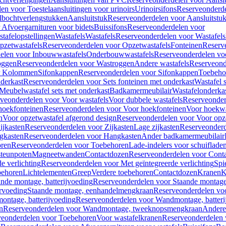
en voor Toestelaansluitingen voor urinoirs
Urinoirsifons
Reserveonderde
lbochtverlengstukken
Aansluitstuk
Reserveonderdelen voor Aansluitstu
Afvoergarnituren voor bidets
Buissifons
Reserveonderdelen voor
tafelopstellingen
Wastafels
Wastafels
Reserveonderdelen voor Wastafels
pzetwastafels
Reserveonderdelen voor Opzetwastafels
Fonteinen
Reserv
elen voor Inbouwwastafels
Onderbouwwastafels
Reserveonderdelen vo
oggen
Reserveonderdelen voor Wastroggen
Andere wastafels
Reserveond
or Kolommen
Sifonkappen
Reserveonderdelen voor Sifonkappen
Toebeho
nderkast
Reserveonderdelen voor Sets fonteinen met onderkast
Wastafel 
Meubelwastafel sets met onderkast
Badkamermeubilair
Wastafelonderka
veonderdelen voor Voor wastafels
Voor dubbele wastafels
Reserveonder
hoekfonteinen
Reserveonderdelen voor Voor hoekfonteinen
Voor hoekwa
n
Voor opzetwastafel afgerond design
Reserveonderdelen voor Voor opze
ijkasten
Reserveonderdelen voor Zijkasten
Lage zijkasten
Reserveonderd
gkasten
Reserveonderdelen voor Hangkasten
Ander badkamermeubilair
ren
Reserveonderdelen voor Toebehoren
Lade-indelers voor schuiflade
steunpoten
Magneetwanden
Contactdozen
Reserveonderdelen voor Cont
e verlichting
Reserveonderdelen voor Met geïntegreerde verlichting
Spi
ehoren
Lichtelementen
Greep
Verdere toebehoren
Contactdozen
Kranen
K
ande montage, batterijvoeding
Reserveonderdelen voor Staande montage,
rvoeding
Staande montage, eenhandelmengkraan
Reserveonderdelen vo
ntage, batterijvoeding
Reserveonderdelen voor Wandmontage, batteri
n
Reserveonderdelen voor Wandmontage, tweeknopsmengkraan
Andere
veonderdelen voor Toebehoren
Voor wastafelkranen
Reserveonderdelen 