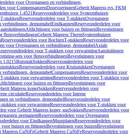
erdelen voor Overgangen en verbindingen,
len voor Compensatoren
Doorvoeringen
Geberit Mapress rvs, FKM
eembuizen 1.4521
Reserveonderdelen voor Systeembuizen
n
T-stukken
Reserveonderdelen voor T-stukken
Overgangen
 verbindingen, demontabel
Eindkappen
Reserveonderdelen voor
 aansluitingen
Afdichtingen voor buizen en fittingen
Bevestigingen
or flensverbindingen
Geberit Mapress Therm
Systeembuizen
n
Reserveonderdelen voor Bochten
T-stukken
Reserveonderdelen voor
en voor Overgangen en verbindingen, demontabel
Axiale
eserveonderdelen voor T-stukken voor verwarming
Aansluitingen
stiging-sets voor flensverbindingen
Bevestigingen voor
n 1.0215
Buisstuk
Sokken
Reserveonderdelen voor
uisstukken
Reserveonderdelen voor Kruisstukken
Overgangen
 verbindingen, demontabel
Compensatoren
Reserveonderdelen voor
g
T-stukken voor verwarming
Reserveonderdelen voor T-stukken voor
fdichtingen voor buizen en fittingen
Bevestigingen voor
berit Mapress koper
Sokken
Reserveonderdelen voor
erne circulatie
Reserveonderdelen voor Interne
gen en verbindingen, demontabel
Reserveonderdelen voor
-stukken voor verwarming
Reserveonderdelen voor T-stukken voor
len voor Geberit Mapress koper, gas
Sokken
Reserveonderdelen voor
ergangen permanent
Reserveonderdelen voor Overgangen
nderdelen voor Eindkappen
Muurplaten
Reserveonderdelen voor
 voor buizen en fittingen
Bevestigingen voor buizen
Bevestigingen
t Mapress CuNiFe
Geberit Mapress CuNiFe
Reserveonderdelen voor