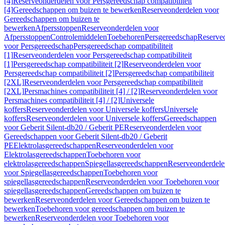
[4]
Reserveonderdelen voor Persgereedschap compatibiliteit
[4]
Gereedschappen om buizen te bewerken
Reserveonderdelen voor
Gereedschappen om buizen te
bewerken
Afpersstoppen
Reserveonderdelen voor
Afpersstoppen
Controlemiddelen
Toebehoren
Persgereedschap
Reserve
voor Persgereedschap
Persgereedschap compatibiliteit
[1]
Reserveonderdelen voor Persgereedschap compatibiliteit
[1]
Persgereedschap compatibiliteit [2]
Reserveonderdelen voor
Persgereedschap compatibiliteit [2]
Persgereedschap compatibiliteit
[2XL]
Reserveonderdelen voor Persgereedschap compatibiliteit
[2XL]
Persmachines compatibiliteit [4] / [2]
Reserveonderdelen voor
Persmachines compatibiliteit [4] / [2]
Universele
koffers
Reserveonderdelen voor Universele koffers
Universele
koffers
Reserveonderdelen voor Universele koffers
Gereedschappen
voor Geberit Silent-db20 / Geberit PE
Reserveonderdelen voor
Gereedschappen voor Geberit Silent-db20 / Geberit
PE
Elektrolasgereedschappen
Reserveonderdelen voor
Elektrolasgereedschappen
Toebehoren voor
elektrolasgereedschappen
Spiegellasgereedschappen
Reserveonderdele
voor Spiegellasgereedschappen
Toebehoren voor
spiegellasgereedschappen
Reserveonderdelen voor Toebehoren voor
spiegellasgereedschappen
Gereedschappen om buizen te
bewerken
Reserveonderdelen voor Gereedschappen om buizen te
bewerken
Toebehoren voor gereedschappen om buizen te
bewerken
Reserveonderdelen voor Toebehoren voor