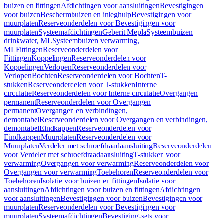
buizen en fittingen
Afdichtingen voor aansluitingen
Bevestigingen
voor buizen
Beschermbuizen en inleghulp
Bevestigingen voor
muurplaten
Reserveonderdelen voor Bevestigingen voor
muurplaten
Systeemafdichtingen
Geberit Mepla
Systeembuizen
drinkwater, ML
Systeembuizen verwarming,
ML
Fittingen
Reserveonderdelen voor
Fittingen
Koppelingen
Reserveonderdelen voor
Koppelingen
Verlopen
Reserveonderdelen voor
Verlopen
Bochten
Reserveonderdelen voor Bochten
T-
stukken
Reserveonderdelen voor T-stukken
Interne
circulatie
Reserveonderdelen voor Interne circulatie
Overgangen
permanent
Reserveonderdelen voor Overgangen
permanent
Overgangen en verbindingen,
demontabel
Reserveonderdelen voor Overgangen en verbindingen,
demontabel
Eindkappen
Reserveonderdelen voor
Eindkappen
Muurplaten
Reserveonderdelen voor
Muurplaten
Verdeler met schroefdraadaansluiting
Reserveonderdelen
voor Verdeler met schroefdraadaansluiting
T-stukken voor
verwarming
Overgangen voor verwarming
Reserveonderdelen voor
Overgangen voor verwarming
Toebehoren
Reserveonderdelen voor
Toebehoren
Isolatie voor buizen en fittingen
Isolatie voor
aansluitingen
Afdichtingen voor buizen en fittingen
Afdichtingen
voor aansluitingen
Bevestigingen voor buizen
Bevestigingen voor
muurplaten
Reserveonderdelen voor Bevestigingen voor
muurplaten
Systeemafdichtingen
Bevestiging-sets voor