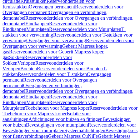
circulatie
Kruisstukken
Reserveonderdelen voor
Kruisstukken
Overgangen permanent
Reserveonderdelen voor
Overgangen permanent
Overgangen en verbindingen,
demontabel
Reserveonderdelen voor Overgangen en verbindingen,
demontabel
Eindkappen
Reserveonderdelen voor
Eindkappen
Muurplaten
Reserveonderdelen voor Muurplaten
T-
stukken voor verwarming
Reserveonderdelen voor T-stukken voor
verwarming
Overgangen voor verwarming
Reserveonderdelen voor
Overgangen voor verwarming
Geberit Mapress koper,
gas
Reserveonderdelen voor Geberit Mapress koper,
gas
Sokken
Reserveonderdelen voor
Sokken
Verlopen
Reserveonderdelen voor
Verlopen
Bochten
Reserveonderdelen voor Bochten
T-
stukken
Reserveonderdelen voor T-stukken
Overgangen
permanent
Reserveonderdelen voor Overgangen
permanent
Overgangen en verbindingen,
demontabel
Reserveonderdelen voor Overgangen en verbindingen,
demontabel
Eindkappen
Reserveonderdelen voor
Eindkappen
Muurplaten
Reserveonderdelen voor
Muurplaten
Toebehoren voor Mapress koper
Reserveonderdelen voor
Toebehoren voor Mapress koper
Isolatie voor
aansluitingen
Afdichtingen voor buizen en fittingen
Bevestigingen
voor buizen
Bevestigingen voor muurplaten
Reserveonderdelen voor
Bevestigingen voor muurplaten
Systeemafdichtingen
Bevestiging-sets
voor flensverbindingen
Geberit Mapress CuNiFe
Geberit Mapress