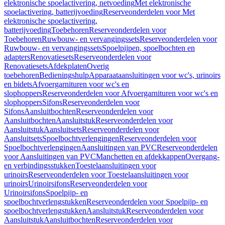
elektronische spoelactivering, netvoeding
Met elektronische
spoelactivering, batterijvoeding
Reserveonderdelen voor Met
elektronische spoelactivering,
batterijvoeding
Toebehoren
Reserveonderdelen voor
Toebehoren
Ruwbouw- en vervangingssets
Reserveonderdelen voor
Ruwbouw- en vervangingssets
Spoelpijpen, spoelbochten en
adapters
Renovatiesets
Reserveonderdelen voor
Renovatiesets
Afdekplaten
Overig
toebehoren
Bedieningshulp
Apparaataansluitingen voor wc's, urinoirs
en bidets
Afvoergarnituren voor wc's en
slophoppers
Reserveonderdelen voor Afvoergarnituren voor wc's en
slophoppers
Sifons
Reserveonderdelen voor
Sifons
Aansluitbochten
Reserveonderdelen voor
Aansluitbochten
Aansluitstuk
Reserveonderdelen voor
Aansluitstuk
Aansluitsets
Reserveonderdelen voor
Aansluitsets
Spoelbochtverlengingen
Reserveonderdelen voor
Spoelbochtverlengingen
Aansluitingen van PVC
Reserveonderdelen
voor Aansluitingen van PVC
Manchetten en afdekkappen
Overgang-
en verbindingsstukken
Toestelaansluitingen voor
urinoirs
Reserveonderdelen voor Toestelaansluitingen voor
urinoirs
Urinoirsifons
Reserveonderdelen voor
Urinoirsifons
Spoelpijp- en
spoelbochtverlengstukken
Reserveonderdelen voor Spoelpijp- en
spoelbochtverlengstukken
Aansluitstuk
Reserveonderdelen voor
Aansluitstuk
Aansluitbochten
Reserveonderdelen voor