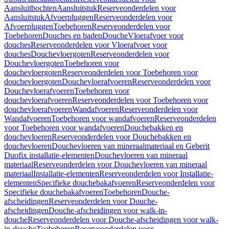
Aansluitbochten
Aansluitstuk
Reserveonderdelen voor
Aansluitstuk
Afvoerpluggen
Reserveonderdelen voor
Afvoerpluggen
Toebehoren
Reserveonderdelen voor
Toebehoren
Douches en baden
Douche
Vloerafvoer voor
douches
Reserveonderdelen voor Vloerafvoer voor
douches
Douchevloergoten
Reserveonderdelen voor
Douchevloergoten
Toebehoren voor
douchevloergoten
Reserveonderdelen voor Toebehoren voor
douchevloergoten
Douchevloerafvoeren
Reserveonderdelen voor
Douchevloerafvoeren
Toebehoren voor
douchevloerafvoeren
Reserveonderdelen voor Toebehoren voor
douchevloerafvoeren
Wandafvoeren
Reserveonderdelen voor
Wandafvoeren
Toebehoren voor wandafvoeren
Reserveonderdelen
voor Toebehoren voor wandafvoeren
Douchebakken en
douchevloeren
Reserveonderdelen voor Douchebakken en
douchevloeren
Douchevloeren van mineraalmateriaal en Geberit
Duofix installatie-elementen
Douchevloeren van mineraal
materiaal
Reserveonderdelen voor Douchevloeren van mineraal
materiaal
Installatie-elementen
Reserveonderdelen voor Installatie-
elementen
Specifieke douchebakafvoeren
Reserveonderdelen voor
Specifieke douchebakafvoeren
Toebehoren
Douche-
afscheidingen
Reserveonderdelen voor Douche-
afscheidingen
Douche-afscheidingen voor walk-in-
douche
Reserveonderdelen voor Douche-afscheidingen voor walk-
in-douche
Toebehoren
Reserveonderdelen voor