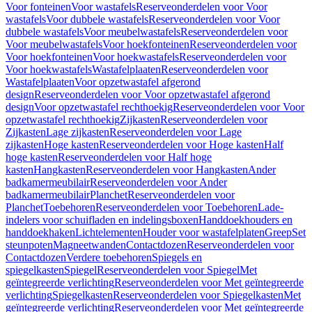
Voor fonteinen
Voor wastafels
Reserveonderdelen voor Voor
wastafels
Voor dubbele wastafels
Reserveonderdelen voor Voor
dubbele wastafels
Voor meubelwastafels
Reserveonderdelen voor
Voor meubelwastafels
Voor hoekfonteinen
Reserveonderdelen voor
Voor hoekfonteinen
Voor hoekwastafels
Reserveonderdelen voor
Voor hoekwastafels
Wastafelplaaten
Reserveonderdelen voor
Wastafelplaaten
Voor opzetwastafel afgerond
design
Reserveonderdelen voor Voor opzetwastafel afgerond
design
Voor opzetwastafel rechthoekig
Reserveonderdelen voor Voor
opzetwastafel rechthoekig
Zijkasten
Reserveonderdelen voor
Zijkasten
Lage zijkasten
Reserveonderdelen voor Lage
zijkasten
Hoge kasten
Reserveonderdelen voor Hoge kasten
Half
hoge kasten
Reserveonderdelen voor Half hoge
kasten
Hangkasten
Reserveonderdelen voor Hangkasten
Ander
badkamermeubilair
Reserveonderdelen voor Ander
badkamermeubilair
Planchet
Reserveonderdelen voor
Planchet
Toebehoren
Reserveonderdelen voor Toebehoren
Lade-
indelers voor schuifladen en indelingsboxen
Handdoekhouders en
handdoekhaken
Lichtelementen
Houder voor wastafelplaten
Greep
Set
steunpoten
Magneetwanden
Contactdozen
Reserveonderdelen voor
Contactdozen
Verdere toebehoren
Spiegels en
spiegelkasten
Spiegel
Reserveonderdelen voor Spiegel
Met
geïntegreerde verlichting
Reserveonderdelen voor Met geïntegreerde
verlichting
Spiegelkasten
Reserveonderdelen voor Spiegelkasten
Met
geïntegreerde verlichting
Reserveonderdelen voor Met geïntegreerde