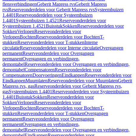
flensverbindingen
Geberit Mapress rvs
Geberit Mapress
rvs
Reserveonderdelen voor Geberit Mapress rvs
Systeembuizen
1.4401
Reserveonderdelen voor Systeembuizen
1.4401
Systeembuizen 1.4521
Reserveonderdelen voor
Systeembuizen 1.4521
Buisstuk
Sokken
Reserveonderdelen voor
Sokken
Verlopen
Reserveonderdelen voor
Verlopen
Bochten
Reserveonderdelen voor Bochten
T-
stukken
Reserveonderdelen voor T-stukken
Interne
circulatie
Reserveonderdelen voor Interne circulatie
Overgangen
permanent
Reserveonderdelen voor Overgangen
permanent
Overgangen en verbindingen,
demontabel
Reserveonderdelen voor Overgangen en verbindingen,
demontabel
Compensatoren
Reserveonderdelen voor
Compensatoren
Doorvoeringen
Eindkappen
Reserveonderdelen voor
Eindkappen
Muurplaten
Reserveonderdelen voor Muurplaten
Geberit
Mapress rvs, gas
Reserveonderdelen voor Geberit Mapress rvs,
gas
Systeembuizen 1.4401
Reserveonderdelen voor Systeembuizen
1.4401
Buisstuk
Sokken
Reserveonderdelen voor
Sokken
Verlopen
Reserveonderdelen voor
Verlopen
Bochten
Reserveonderdelen voor Bochten
T-
stukken
Reserveonderdelen voor T-stukken
Overgangen
permanent
Reserveonderdelen voor Overgangen
permanent
Overgangen en verbindingen,
demontabel
Reserveonderdelen voor Overgangen en verbindingen,
demontabel
Eindkappen
Reserveonderdelen voor