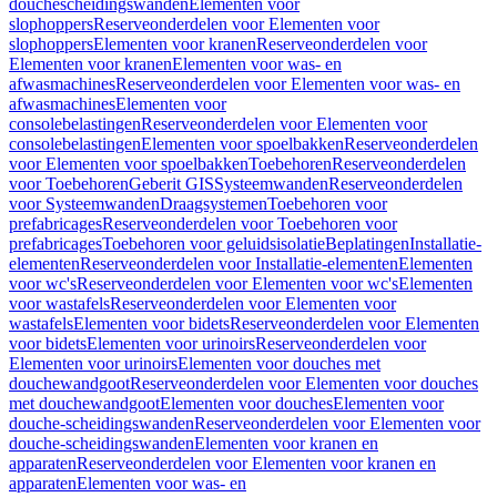
douchescheidingswanden
Elementen voor
slophoppers
Reserveonderdelen voor Elementen voor
slophoppers
Elementen voor kranen
Reserveonderdelen voor
Elementen voor kranen
Elementen voor was- en
afwasmachines
Reserveonderdelen voor Elementen voor was- en
afwasmachines
Elementen voor
consolebelastingen
Reserveonderdelen voor Elementen voor
consolebelastingen
Elementen voor spoelbakken
Reserveonderdelen
voor Elementen voor spoelbakken
Toebehoren
Reserveonderdelen
voor Toebehoren
Geberit GIS
Systeemwanden
Reserveonderdelen
voor Systeemwanden
Draagsystemen
Toebehoren voor
prefabricages
Reserveonderdelen voor Toebehoren voor
prefabricages
Toebehoren voor geluidsisolatie
Beplatingen
Installatie-
elementen
Reserveonderdelen voor Installatie-elementen
Elementen
voor wc's
Reserveonderdelen voor Elementen voor wc's
Elementen
voor wastafels
Reserveonderdelen voor Elementen voor
wastafels
Elementen voor bidets
Reserveonderdelen voor Elementen
voor bidets
Elementen voor urinoirs
Reserveonderdelen voor
Elementen voor urinoirs
Elementen voor douches met
douchewandgoot
Reserveonderdelen voor Elementen voor douches
met douchewandgoot
Elementen voor douches
Elementen voor
douche-scheidingswanden
Reserveonderdelen voor Elementen voor
douche-scheidingswanden
Elementen voor kranen en
apparaten
Reserveonderdelen voor Elementen voor kranen en
apparaten
Elementen voor was- en