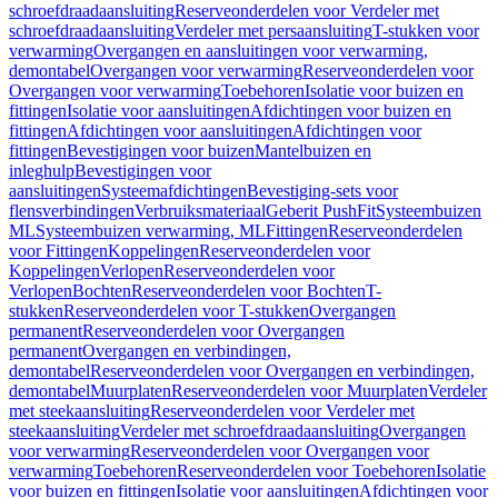
schroefdraadaansluiting
Reserveonderdelen voor Verdeler met
schroefdraadaansluiting
Verdeler met persaansluiting
T-stukken voor
verwarming
Overgangen en aansluitingen voor verwarming,
demontabel
Overgangen voor verwarming
Reserveonderdelen voor
Overgangen voor verwarming
Toebehoren
Isolatie voor buizen en
fittingen
Isolatie voor aansluitingen
Afdichtingen voor buizen en
fittingen
Afdichtingen voor aansluitingen
Afdichtingen voor
fittingen
Bevestigingen voor buizen
Mantelbuizen en
inleghulp
Bevestigingen voor
aansluitingen
Systeemafdichtingen
Bevestiging-sets voor
flensverbindingen
Verbruiksmateriaal
Geberit PushFit
Systeembuizen
ML
Systeembuizen verwarming, ML
Fittingen
Reserveonderdelen
voor Fittingen
Koppelingen
Reserveonderdelen voor
Koppelingen
Verlopen
Reserveonderdelen voor
Verlopen
Bochten
Reserveonderdelen voor Bochten
T-
stukken
Reserveonderdelen voor T-stukken
Overgangen
permanent
Reserveonderdelen voor Overgangen
permanent
Overgangen en verbindingen,
demontabel
Reserveonderdelen voor Overgangen en verbindingen,
demontabel
Muurplaten
Reserveonderdelen voor Muurplaten
Verdeler
met steekaansluiting
Reserveonderdelen voor Verdeler met
steekaansluiting
Verdeler met schroefdraadaansluiting
Overgangen
voor verwarming
Reserveonderdelen voor Overgangen voor
verwarming
Toebehoren
Reserveonderdelen voor Toebehoren
Isolatie
voor buizen en fittingen
Isolatie voor aansluitingen
Afdichtingen voor