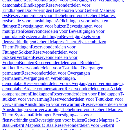
demontabel
Eindkappen
Reserveonderdelen voor
Eindkappen
Doorvoeringen
Toebehoren voor Geberit Mapress
rvs
Reserveonderdelen voor Toebehoren voor Geberit Mapress
rvs
Isolatie voor aansluitingen
Afdichtingen voor buizen en
fittingen
Bevestigingen voor buizen
Bevestigingen voor
muurplaten
Reserveonderdelen voor Bevestigingen voor
muurplaten
Systeemafdichtingen
Bevestiging-sets voor
flensverbindingen
Geberit Mapress Therm
Systeembuizen
Therm
Fittingen
Reserveonderdelen voor
Fittingen
Sokken
Reserveonderdelen voor
Sokken
Verlopen
Reserveonderdelen voor
Verlopen
Bochten
Reserveonderdelen voor Bochten
T-
stukken
Reserveonderdelen voor T-stukken
Overgangen
permanent
Reserveonderdelen voor Overgangen
permanent
Overgangen en verbindingen,
demontabel
Reserveonderdelen voor Overgangen en verbindingen,
demontabel
Axiale compensatoren
Reserveonderdelen voor Axiale
compensatoren
Eindkappen
Reserveonderdelen voor Eindkappen
T-
stukken voor verwarming
Reserveonderdelen voor T-stukken voor
verwarming
Aansluitingen voor verwarming
Reserveonderdelen voor
Aansluitingen voor verwarming
Toebehoren voor Geberit Mapress
Therm
Systeemafdichtingen
Bevestiging-sets voor
flensverbindingen
Bevestigingen voor buizen
Geberit Mapress C-
staal
Geberit Mapress C-staal
Reserveonderdelen voor Geberit