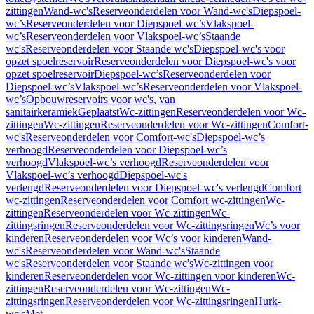
zittingen
Wand-wc's
Reserveonderdelen voor Wand-wc's
Diepspoel-
wc’s
Reserveonderdelen voor Diepspoel-wc’s
Vlakspoel-
wc’s
Reserveonderdelen voor Vlakspoel-wc’s
Staande
wc's
Reserveonderdelen voor Staande wc's
Diepspoel-wc's voor
opzet spoelreservoir
Reserveonderdelen voor Diepspoel-wc's voor
opzet spoelreservoir
Diepspoel-wc’s
Reserveonderdelen voor
Diepspoel-wc’s
Vlakspoel-wc’s
Reserveonderdelen voor Vlakspoel-
wc’s
Opbouwreservoirs voor wc's, van
sanitairkeramiek
Geplaatst
Wc-zittingen
Reserveonderdelen voor Wc-
zittingen
Wc-zittingen
Reserveonderdelen voor Wc-zittingen
Comfort-
wc's
Reserveonderdelen voor Comfort-wc's
Diepspoel-wc’s
verhoogd
Reserveonderdelen voor Diepspoel-wc’s
verhoogd
Vlakspoel-wc’s verhoogd
Reserveonderdelen voor
Vlakspoel-wc’s verhoogd
Diepspoel-wc's
verlengd
Reserveonderdelen voor Diepspoel-wc's verlengd
Comfort
wc-zittingen
Reserveonderdelen voor Comfort wc-zittingen
Wc-
zittingen
Reserveonderdelen voor Wc-zittingen
Wc-
zittingsringen
Reserveonderdelen voor Wc-zittingsringen
Wc’s voor
kinderen
Reserveonderdelen voor Wc’s voor kinderen
Wand-
wc's
Reserveonderdelen voor Wand-wc's
Staande
wc's
Reserveonderdelen voor Staande wc's
Wc-zittingen voor
kinderen
Reserveonderdelen voor Wc-zittingen voor kinderen
Wc-
zittingen
Reserveonderdelen voor Wc-zittingen
Wc-
zittingsringen
Reserveonderdelen voor Wc-zittingsringen
Hurk-
wc's
Met