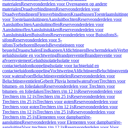
materialen
Reserveonderdelen voor Overgangen op andere
materialen
Draadverbindingen
Reserveonderdelen voor
Draadverbindingen
Flensverbindingen
Kraagbussen
Toestelaansluiting
voor Toestelaansluitingen
Aansluitbochten
Reserveonderdelen voor
Aansluitbochten
Aansluitmoffen
Reserveonderdelen voor
Aansluitmoffen
Aansluitstukken
Reserveonderdelen voor
Aansluitstukken
Buissifons
Reserveonderdelen voor Buissifons
S-
sifons
Reserveonderdelen voor S-
sifons
Toebehoren
Beugels
Bevestigingen voor
beugels
Draagschalen
Eindkappen
Afdichtingen
Beschermdeksels
Verbr
geluidsisolatie en vochtwering
Brandpreventie
Brandpreventie voor
afvoersystemen
Geluidsisolatie
Isolatie voor
contactgeluidontkoppeling
Isolatie voor luchtgeluid en
contactgeluidontkoppeling
Vochtwering
Afdichtingen
Beluchtingsventi
voor waterafvoer
Beluchtingsventielen
Reserveonderdelen voor
Beluchtingsventielen
Geberit Pluvia hemelwaterafvoer
Trechters voor
bitumen- en foliedaken
Reserveonderdelen voor Trechters voor
bitumen- en foliedaken
Trechters t/m 12 l/s
Reserveonderdelen voor
Trechters t/m 12 l/s
Trechters t/m 25 l/s
Reserveonderdelen voor
Trechters t/m 25 l/s
Trechters voor goten
Reserveonderdelen voor
Trechters voor goten
Trechters t/m 12 l/s
Reserveonderdelen voor
Trechters t/m 12 l/s
Trechters t/m 25 l/s
Reserveonderdelen voor
Trechters t/m 25 l/s
Elementen voor dampbarrière-
aansluiting
Reserveonderdelen voor Elementen voor dampbarrière-
aansluiting
Voor trechters t/m 12 l/s
Reserveonderdelen voor Voor