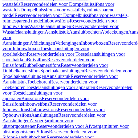
wastafels
Reserveonderdelen voor Dompelbuissifons voor
wastafels
Dompelbuissifons voor wastafels, ruimtesparend
model
Reserveonderdelen voor Dompelbuissifons voor wastafels,
ruimtesparend model
Inbouwsifons
Reserveonderdelen voor
Inbouwsifons
Wastafelaansluitingen
Reserveonderdelen voor
Wastafelaansluitingen
Aansluitstuk
Aansluitbochten
Abdeckungen
Aans
voor
Aansluitingen
Afdichtingen
Verlengingen
Inbouwboxen
Reserveonderd
voor Inbouwboxen
Toestelaansluitingen voor
spoelbakken
Reserveonderdelen voor Toestelaansluitingen voor
spoelbakken
Buissifons
Reserveonderdelen voor
Buissifons
Dubbelkamersifons
Reserveonderdelen voor
Dubbelkamersifons
Spoelbakaansluitingen
Reserveonderdelen voor
Spoelbakaansluitingen
Aansluitstuk
Reserveonderdelen voor
Aansluitstuk
Toebehoren
Reserveonderdelen voor
Toebehoren
Toestelaansluitingen voor apparaten
Reserveonderdelen
voor Toestelaansluitingen voor
apparaten
Buissifons
Reserveonderdelen voor
Buissifons
Inbouwsifons
Reserveonderdelen voor
Inbouwsifons
Opbouwsifons
Reserveonderdelen voor
Opbouwsifons
Aansluitingen
Reserveonderdelen voor
Aansluitingen
Afvoergarnituren voor
uitstortgootstenen
Reserveonderdelen voor Afvoergarnituren voor
uitstortgootstenen
Sifons
Reserveonderdelen voor
Sifons
Aansluitbochten
Reserveonderdelen voor