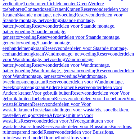
verlichting
Toebehoren
Lichtelementen
Greep
Verdere
toebehoren
Contactdozen
Kranen
Kranen
Reserveonderdelen voor
Kranen
Staande montage, netvoeding
Reserveonderdelen voor
Staande montage, netvoeding
Staande montage,
batterijvoeding
Reserveonderdelen voor Staande montage,
batterijvoeding
Staande montage,
generatorvoeding
Reserveonderdelen voor Staande montage,
generatorvoeding
Staande montage,
eenhandelmengkraan
Reserveonderdelen voor Staande montage,
eenhandelmengkraan
Wandmontage, netvoeding
Reserveonderdelen
voor Wandmontage, netvoeding
Wandmontage,
batterijvoeding
Reserveonderdelen voor Wandmontage,
batterijvoeding
Wandmontage, generatorvoeding
Reserveonderdelen
voor Wandmontage, generatorvoeding
Wandmontage,
tweeknopsmengkraan
Reserveonderdelen voor Wandmontage,
tweeknopsmengkraan
Andere kranen
Reserveonderdelen voor
Andere kranen
Voor gebruik buiten
Reserveonderdelen voor Voor
gebruik buiten
Toebehoren
Reserveonderdelen voor Toebehoren
Voor
wastafelkranen
Reserveonderdelen voor Voor
wastafelkranen
Toestelaansluitingen voor wastafels, spoelbakken,
toestellen en gootstenen
Afvoergarnituren voor
wastafels
Reserveonderdelen voor Afvoergarnituren voor
wastafels
Buissifons
Reserveonderdelen voor Buissifons
Buissifons,
ruimtesparend model
Reserveonderdelen voor Buissifons,
ruimtesparend model
Dompelbuissifons voor