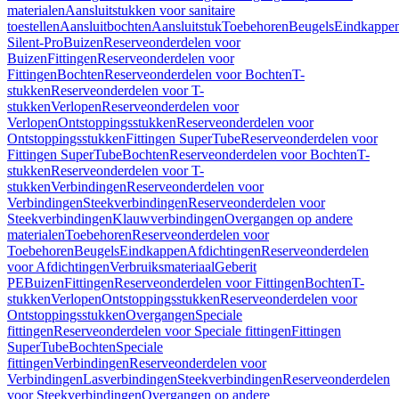
materialen
Aansluitstukken voor sanitaire
toestellen
Aansluitbochten
Aansluitstuk
Toebehoren
Beugels
Eindkappe
Silent-Pro
Buizen
Reserveonderdelen voor
Buizen
Fittingen
Reserveonderdelen voor
Fittingen
Bochten
Reserveonderdelen voor Bochten
T-
stukken
Reserveonderdelen voor T-
stukken
Verlopen
Reserveonderdelen voor
Verlopen
Ontstoppingsstukken
Reserveonderdelen voor
Ontstoppingsstukken
Fittingen SuperTube
Reserveonderdelen voor
Fittingen SuperTube
Bochten
Reserveonderdelen voor Bochten
T-
stukken
Reserveonderdelen voor T-
stukken
Verbindingen
Reserveonderdelen voor
Verbindingen
Steekverbindingen
Reserveonderdelen voor
Steekverbindingen
Klauwverbindingen
Overgangen op andere
materialen
Toebehoren
Reserveonderdelen voor
Toebehoren
Beugels
Eindkappen
Afdichtingen
Reserveonderdelen
voor Afdichtingen
Verbruiksmateriaal
Geberit
PE
Buizen
Fittingen
Reserveonderdelen voor Fittingen
Bochten
T-
stukken
Verlopen
Ontstoppingsstukken
Reserveonderdelen voor
Ontstoppingsstukken
Overgangen
Speciale
fittingen
Reserveonderdelen voor Speciale fittingen
Fittingen
SuperTube
Bochten
Speciale
fittingen
Verbindingen
Reserveonderdelen voor
Verbindingen
Lasverbindingen
Steekverbindingen
Reserveonderdelen
voor Steekverbindingen
Overgangen op andere