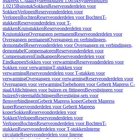
Mapress C-staal
Systeembuizen 1.0034
Systeembuizen
1.0215
Buisstuk
Sokken
Reserveonderdelen voor
Sokken
Verlopen
Reserveonderdelen voor
Verlopen
Bochten
Reserveonderdelen voor Bochten
T-
stukken
Reserveonderdelen voor T-
stukken
Kruisstukken
Reserveonderdelen voor
Kruisstukken
Overgangen permanent
Reserveonderdelen voor
Overgangen permanent
Overgangen en verbindingen,
demontabel
Reserveonderdelen voor Overgangen en verbindingen,
demontabel
Compensatoren
Reserveonderdelen voor
Compensatoren
Eindkappen
Reserveonderdelen voor
Eindkappen
Sokken voor verwarming
Reserveonderdelen voor
Sokken voor verwarming
T-stukken voor
verwarming
Reserveonderdelen voor T-stukken voor
verwarming
Overgangen voor verwarming
Reserveonderdelen voor
Overgangen voor verwarming
Toebehoren voor Geberit Mapress C-
staal
Afdichtingen voor buizen en fittingen
Bevestigingen voor
buizen
Systeemafdichtingen
Bevestiging-sets voor
flensverbindingen
Geberit Mapress koper
Geberit Mapress
koper
Reserveonderdelen voor Geberit Mapress
koper
Sokken
Reserveonderdelen voor
Sokken
Verlopen
Reserveonderdelen voor
Verlopen
Bochten
Reserveonderdelen voor Bochten
T-
stukken
Reserveonderdelen voor T-stukken
Interne
circulatie
Reserveonderdelen voor Interne