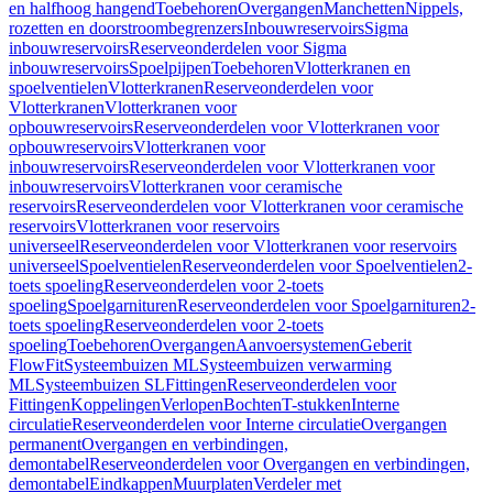
en halfhoog hangend
Toebehoren
Overgangen
Manchetten
Nippels,
rozetten en doorstroombegrenzers
Inbouwreservoirs
Sigma
inbouwreservoirs
Reserveonderdelen voor Sigma
inbouwreservoirs
Spoelpijpen
Toebehoren
Vlotterkranen en
spoelventielen
Vlotterkranen
Reserveonderdelen voor
Vlotterkranen
Vlotterkranen voor
opbouwreservoirs
Reserveonderdelen voor Vlotterkranen voor
opbouwreservoirs
Vlotterkranen voor
inbouwreservoirs
Reserveonderdelen voor Vlotterkranen voor
inbouwreservoirs
Vlotterkranen voor ceramische
reservoirs
Reserveonderdelen voor Vlotterkranen voor ceramische
reservoirs
Vlotterkranen voor reservoirs
universeel
Reserveonderdelen voor Vlotterkranen voor reservoirs
universeel
Spoelventielen
Reserveonderdelen voor Spoelventielen
2-
toets spoeling
Reserveonderdelen voor 2-toets
spoeling
Spoelgarnituren
Reserveonderdelen voor Spoelgarnituren
2-
toets spoeling
Reserveonderdelen voor 2-toets
spoeling
Toebehoren
Overgangen
Aanvoersystemen
Geberit
FlowFit
Systeembuizen ML
Systeembuizen verwarming
ML
Systeembuizen SL
Fittingen
Reserveonderdelen voor
Fittingen
Koppelingen
Verlopen
Bochten
T-stukken
Interne
circulatie
Reserveonderdelen voor Interne circulatie
Overgangen
permanent
Overgangen en verbindingen,
demontabel
Reserveonderdelen voor Overgangen en verbindingen,
demontabel
Eindkappen
Muurplaten
Verdeler met