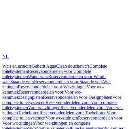
NL
Wc's en urinoirs
Geberit AquaClean douchewc’s
Complete
toiletsystemen
Reserveonderdelen voor Complete
toiletsystemen
Wand-wc's
Reserveonderdelen voor Wand-
wc's
Staande wc's
Reserveonderdelen voor Staande wc's
Wc-
zittingen
Reserveonderdelen voor Wc-zittingen
Voor wc-
keramiek
Reserveonderdelen voor Voor wc-
keramiek
Designplaten
Reserveonderdelen voor Designplaten
Voor
complete toiletsystemen
Reserveonderdelen voor Voor complete
toiletsystemen
Voor wc-zittingen
Reserveonderdelen voor Voor wc-
zittingen
Toebehoren
Reserveonderdelen voor Toebehoren
Voor
complete toiletsystemen
Voor wc-zittingen
Reserveonderdelen voor
Voor wc-zittingen
Voor wc-zittingen en complete
toiletsystemen
Wc's
Verbruiksmateriaal
Functie-eenheden
Wc's en wc-