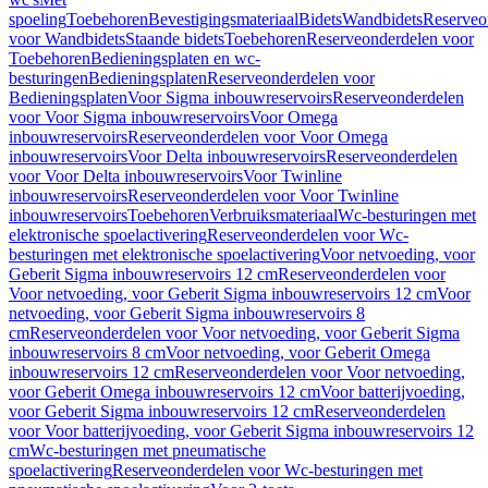
spoeling
Toebehoren
Bevestigingsmateriaal
Bidets
Wandbidets
Reserveo
voor Wandbidets
Staande bidets
Toebehoren
Reserveonderdelen voor
Toebehoren
Bedieningsplaten en wc-
besturingen
Bedieningsplaten
Reserveonderdelen voor
Bedieningsplaten
Voor Sigma inbouwreservoirs
Reserveonderdelen
voor Voor Sigma inbouwreservoirs
Voor Omega
inbouwreservoirs
Reserveonderdelen voor Voor Omega
inbouwreservoirs
Voor Delta inbouwreservoirs
Reserveonderdelen
voor Voor Delta inbouwreservoirs
Voor Twinline
inbouwreservoirs
Reserveonderdelen voor Voor Twinline
inbouwreservoirs
Toebehoren
Verbruiksmateriaal
Wc-besturingen met
elektronische spoelactivering
Reserveonderdelen voor Wc-
besturingen met elektronische spoelactivering
Voor netvoeding, voor
Geberit Sigma inbouwreservoirs 12 cm
Reserveonderdelen voor
Voor netvoeding, voor Geberit Sigma inbouwreservoirs 12 cm
Voor
netvoeding, voor Geberit Sigma inbouwreservoirs 8
cm
Reserveonderdelen voor Voor netvoeding, voor Geberit Sigma
inbouwreservoirs 8 cm
Voor netvoeding, voor Geberit Omega
inbouwreservoirs 12 cm
Reserveonderdelen voor Voor netvoeding,
voor Geberit Omega inbouwreservoirs 12 cm
Voor batterijvoeding,
voor Geberit Sigma inbouwreservoirs 12 cm
Reserveonderdelen
voor Voor batterijvoeding, voor Geberit Sigma inbouwreservoirs 12
cm
Wc-besturingen met pneumatische
spoelactivering
Reserveonderdelen voor Wc-besturingen met