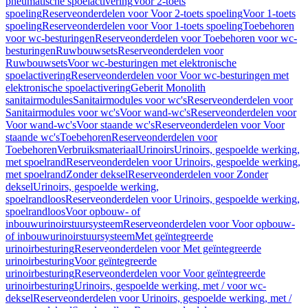
pneumatische spoelactivering
Voor 2-toets
spoeling
Reserveonderdelen voor Voor 2-toets spoeling
Voor 1-toets
spoeling
Reserveonderdelen voor Voor 1-toets spoeling
Toebehoren
voor wc-besturingen
Reserveonderdelen voor Toebehoren voor wc-
besturingen
Ruwbouwsets
Reserveonderdelen voor
Ruwbouwsets
Voor wc-besturingen met elektronische
spoelactivering
Reserveonderdelen voor Voor wc-besturingen met
elektronische spoelactivering
Geberit Monolith
sanitairmodules
Sanitairmodules voor wc's
Reserveonderdelen voor
Sanitairmodules voor wc's
Voor wand-wc's
Reserveonderdelen voor
Voor wand-wc's
Voor staande wc's
Reserveonderdelen voor Voor
staande wc's
Toebehoren
Reserveonderdelen voor
Toebehoren
Verbruiksmateriaal
Urinoirs
Urinoirs, gespoelde werking,
met spoelrand
Reserveonderdelen voor Urinoirs, gespoelde werking,
met spoelrand
Zonder deksel
Reserveonderdelen voor Zonder
deksel
Urinoirs, gespoelde werking,
spoelrandloos
Reserveonderdelen voor Urinoirs, gespoelde werking,
spoelrandloos
Voor opbouw- of
inbouwurinoirstuursysteem
Reserveonderdelen voor Voor opbouw-
of inbouwurinoirstuursysteem
Met geïntegreerde
urinoirbesturing
Reserveonderdelen voor Met geïntegreerde
urinoirbesturing
Voor geïntegreerde
urinoirbesturing
Reserveonderdelen voor Voor geïntegreerde
urinoirbesturing
Urinoirs, gespoelde werking, met / voor wc-
deksel
Reserveonderdelen voor Urinoirs, gespoelde werking, met /