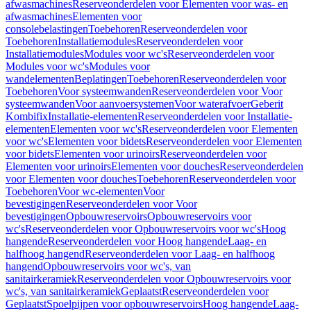
afwasmachines
Reserveonderdelen voor Elementen voor was- en
afwasmachines
Elementen voor
consolebelastingen
Toebehoren
Reserveonderdelen voor
Toebehoren
Installatiemodules
Reserveonderdelen voor
Installatiemodules
Modules voor wc's
Reserveonderdelen voor
Modules voor wc's
Modules voor
wandelementen
Beplatingen
Toebehoren
Reserveonderdelen voor
Toebehoren
Voor systeemwanden
Reserveonderdelen voor Voor
systeemwanden
Voor aanvoersystemen
Voor waterafvoer
Geberit
Kombifix
Installatie-elementen
Reserveonderdelen voor Installatie-
elementen
Elementen voor wc's
Reserveonderdelen voor Elementen
voor wc's
Elementen voor bidets
Reserveonderdelen voor Elementen
voor bidets
Elementen voor urinoirs
Reserveonderdelen voor
Elementen voor urinoirs
Elementen voor douches
Reserveonderdelen
voor Elementen voor douches
Toebehoren
Reserveonderdelen voor
Toebehoren
Voor wc-elementen
Voor
bevestigingen
Reserveonderdelen voor Voor
bevestigingen
Opbouwreservoirs
Opbouwreservoirs voor
wc's
Reserveonderdelen voor Opbouwreservoirs voor wc's
Hoog
hangende
Reserveonderdelen voor Hoog hangende
Laag- en
halfhoog hangend
Reserveonderdelen voor Laag- en halfhoog
hangend
Opbouwreservoirs voor wc's, van
sanitairkeramiek
Reserveonderdelen voor Opbouwreservoirs voor
wc's, van sanitairkeramiek
Geplaatst
Reserveonderdelen voor
Geplaatst
Spoelpijpen voor opbouwreservoirs
Hoog hangende
Laag-