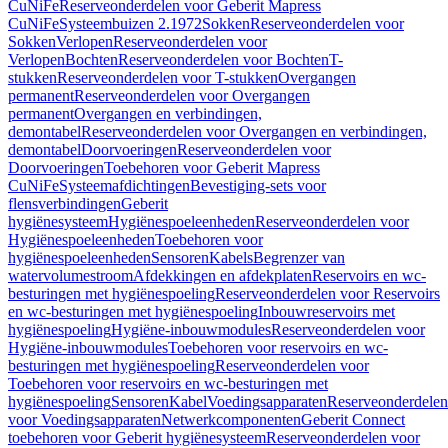
CuNiFe
Reserveonderdelen voor Geberit Mapress
CuNiFe
Systeembuizen 2.1972
Sokken
Reserveonderdelen voor
Sokken
Verlopen
Reserveonderdelen voor
Verlopen
Bochten
Reserveonderdelen voor Bochten
T-
stukken
Reserveonderdelen voor T-stukken
Overgangen
permanent
Reserveonderdelen voor Overgangen
permanent
Overgangen en verbindingen,
demontabel
Reserveonderdelen voor Overgangen en verbindingen,
demontabel
Doorvoeringen
Reserveonderdelen voor
Doorvoeringen
Toebehoren voor Geberit Mapress
CuNiFe
Systeemafdichtingen
Bevestiging-sets voor
flensverbindingen
Geberit
hygiënesysteem
Hygiënespoeleenheden
Reserveonderdelen voor
Hygiënespoeleenheden
Toebehoren voor
hygiënespoeleenheden
Sensoren
Kabels
Begrenzer van
watervolumestroom
Afdekkingen en afdekplaten
Reservoirs en wc-
besturingen met hygiënespoeling
Reserveonderdelen voor Reservoirs
en wc-besturingen met hygiënespoeling
Inbouwreservoirs met
hygiënespoeling
Hygiëne-inbouwmodules
Reserveonderdelen voor
Hygiëne-inbouwmodules
Toebehoren voor reservoirs en wc-
besturingen met hygiënespoeling
Reserveonderdelen voor
Toebehoren voor reservoirs en wc-besturingen met
hygiënespoeling
Sensoren
Kabel
Voedingsapparaten
Reserveonderdelen
voor Voedingsapparaten
Netwerkcomponenten
Geberit Connect
toebehoren voor Geberit hygiënesysteem
Reserveonderdelen voor