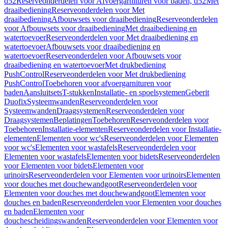
d52
Reserveonderdelen voor Afvoergarnituren voor baden, d52
Met
draaibediening
Reserveonderdelen voor Met
draaibediening
Afbouwsets voor draaibediening
Reserveonderdelen
voor Afbouwsets voor draaibediening
Met draaibediening en
watertoevoer
Reserveonderdelen voor Met draaibediening en
watertoevoer
Afbouwsets voor draaibediening en
watertoevoer
Reserveonderdelen voor Afbouwsets voor
draaibediening en watertoevoer
Met drukbediening
PushControl
Reserveonderdelen voor Met drukbediening
PushControl
Toebehoren voor afvoergarnituren voor
baden
Aansluitsets
T-stukken
Installatie- en spoelsystemen
Geberit
Duofix
Systeemwanden
Reserveonderdelen voor
Systeemwanden
Draagsystemen
Reserveonderdelen voor
Draagsystemen
Beplatingen
Toebehoren
Reserveonderdelen voor
Toebehoren
Installatie-elementen
Reserveonderdelen voor Installatie-
elementen
Elementen voor wc's
Reserveonderdelen voor Elementen
voor wc's
Elementen voor wastafels
Reserveonderdelen voor
Elementen voor wastafels
Elementen voor bidets
Reserveonderdelen
voor Elementen voor bidets
Elementen voor
urinoirs
Reserveonderdelen voor Elementen voor urinoirs
Elementen
voor douches met douchewandgoot
Reserveonderdelen voor
Elementen voor douches met douchewandgoot
Elementen voor
douches en baden
Reserveonderdelen voor Elementen voor douches
en baden
Elementen voor
douchescheidingswanden
Reserveonderdelen voor Elementen voor