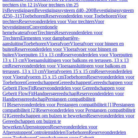
trechters t/m 12 l/s
Voor trechters t/m 25
l/s
Bevestigingen
Bevestigingssysteem d40–200
Bevestigingssysteem
d250–315
Toebehoren
Reserveonderdelen voor Toebehoren
Voor
trechters
Reserveonderdelen voor Voor trechters
Voor
bevestigingen
Conventionele
hemelwaterafvoer
Trechters
Reserveonderdelen voor
Trechters
Elementen voor dampbarrière-
aansluiting
Toebehoren
Vloerafvoer
Vloerafvoer voor binnen en
buiten
Reserveonderdelen voor Vloerafvoer voor binnen en
buiten
Vloerputten 13 x 13 cm
Reserveonderdelen voor Vloerputten
13 x 13 cm
Vloeraansluitingen voor balkons en terrassen, 13 x 13
cm
Reserveonderdelen voor Vloeraansluitingen voor balkons en
terrassen, 13 x 13 cm
Vloerafvoeren 15 x 15 cm
Reserveonderdelen
voor Vloerafvoeren 15 x 15 cm
Toebehoren
Reserveonderdelen voor
Toebehoren
Gereedschappen
Gereedschappen
Gereedschappen voor
Geberit FlowFit
Reserveonderdelen voor Gereedschappen voor
Geberit FlowFit
Handpersgereedschap
Reserveonderdelen voor
Handpersgereedschap
Perstangen compatibiliteit
[1]
Reserveonderdelen voor Perstangen compatibiliteit [1]
Perstangen
compatibiliteit [2]
Reserveonderdelen voor Perstangen compatibiliteit
[2]
Gereedschappen om buizen te bewerken
Reserveonderdelen voor
Gereedschappen om buizen te
bewerken
Afpersstoppen
Reserveonderdelen voor
Afpersstoppen
Controlemiddelen
Toebehoren
Reserveonderdelen
voor Toebehoren
Gereedschappen voor Geberit