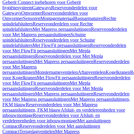
Geberit Connect toebehoren voor Geberit
hygiënesysteem
Gateways
Reserveonderdelen voor
Gateways
Omvormer
Reserveonderdelen voor
Omvormer
Sensoren
Montagemateriaal
Basisarmaturen
Rechte
spindelafsluiters
Reserveonderdelen voor Rechte
spindelafsluiters
Met Mapress persaansluitingen
Reserveonderdelen
voor Met Mapress persaansluitingen
Schuine
spindelafsluiters
Reserveonderdelen voor Schuine
spindelafsluiters
Met FlowFit persaansluitingen
Reserveonderdelen
voor Met FlowFit persaansluitingen
Met Mepla
persaansluitingen
Reserveonderdelen voor Met Mepla
persaansluitingen
Met Mapress persaansluitingen
Reserveonderdelen
voor Met Mapress
persaansluitingen
Monsternameventielen
Aftapventielen
Kogelkranen
R
voor Kogelkranen
Met FlowFit persaansluitingen
Reserveonderdelen
voor Met FlowFit persaansluitingen
Met Mepla
persaansluitingen
Reserveonderdelen voor Met Mepla
persaansluitingen
Met Mapress persaansluitingen
Reserveonderdelen
voor Met Mapress persaansluitingen
Met Mapress persaansluitingen,
FKM blauw
Reserveonderdelen voor Met Mapress
persaansluitingen, FKM blauw
Afsluit- en verdelereenheden voor
inbouwmontage
Reserveonderdelen voor Afsluit- en
verdelereenheden voor inbouwmontage
Met aansluitingen
Compact
Reserveonderdelen voor Met aansluitingen
Compact
Terugslagventielen
Met Mapress