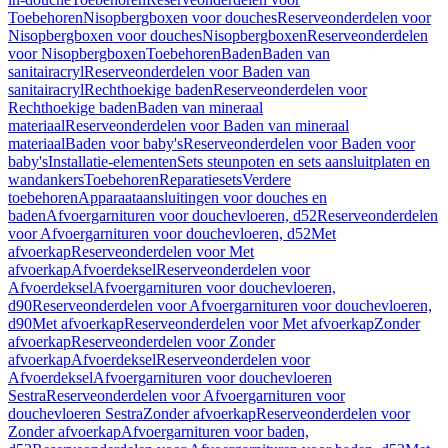
Toebehoren
Nisopbergboxen voor douches
Reserveonderdelen voor
Nisopbergboxen voor douches
Nisopbergboxen
Reserveonderdelen
voor Nisopbergboxen
Toebehoren
Baden
Baden van
sanitairacryl
Reserveonderdelen voor Baden van
sanitairacryl
Rechthoekige baden
Reserveonderdelen voor
Rechthoekige baden
Baden van mineraal
materiaal
Reserveonderdelen voor Baden van mineraal
materiaal
Baden voor baby's
Reserveonderdelen voor Baden voor
baby's
Installatie-elementen
Sets steunpoten en sets aansluitplaten en
wandankers
Toebehoren
Reparatiesets
Verdere
toebehoren
Apparaataansluitingen voor douches en
baden
Afvoergarnituren voor douchevloeren, d52
Reserveonderdelen
voor Afvoergarnituren voor douchevloeren, d52
Met
afvoerkap
Reserveonderdelen voor Met
afvoerkap
Afvoerdeksel
Reserveonderdelen voor
Afvoerdeksel
Afvoergarnituren voor douchevloeren,
d90
Reserveonderdelen voor Afvoergarnituren voor douchevloeren,
d90
Met afvoerkap
Reserveonderdelen voor Met afvoerkap
Zonder
afvoerkap
Reserveonderdelen voor Zonder
afvoerkap
Afvoerdeksel
Reserveonderdelen voor
Afvoerdeksel
Afvoergarnituren voor douchevloeren
Sestra
Reserveonderdelen voor Afvoergarnituren voor
douchevloeren Sestra
Zonder afvoerkap
Reserveonderdelen voor
Zonder afvoerkap
Afvoergarnituren voor baden,