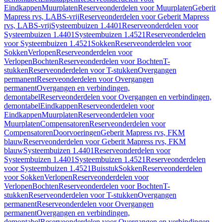
Eindkappen
Muurplaten
Reserveonderdelen voor Muurplaten
Geberit
Mapress rvs, LABS-vrij
Reserveonderdelen voor Geberit Mapress
rvs, LABS-vrij
Systeembuizen 1.4401
Reserveonderdelen voor
Systeembuizen 1.4401
Systeembuizen 1.4521
Reserveonderdelen
voor Systeembuizen 1.4521
Sokken
Reserveonderdelen voor
Sokken
Verlopen
Reserveonderdelen voor
Verlopen
Bochten
Reserveonderdelen voor Bochten
T-
stukken
Reserveonderdelen voor T-stukken
Overgangen
permanent
Reserveonderdelen voor Overgangen
permanent
Overgangen en verbindingen,
demontabel
Reserveonderdelen voor Overgangen en verbindingen,
demontabel
Eindkappen
Reserveonderdelen voor
Eindkappen
Muurplaten
Reserveonderdelen voor
Muurplaten
Compensatoren
Reserveonderdelen voor
Compensatoren
Doorvoeringen
Geberit Mapress rvs, FKM
blauw
Reserveonderdelen voor Geberit Mapress rvs, FKM
blauw
Systeembuizen 1.4401
Reserveonderdelen voor
Systeembuizen 1.4401
Systeembuizen 1.4521
Reserveonderdelen
voor Systeembuizen 1.4521
Buisstuk
Sokken
Reserveonderdelen
voor Sokken
Verlopen
Reserveonderdelen voor
Verlopen
Bochten
Reserveonderdelen voor Bochten
T-
stukken
Reserveonderdelen voor T-stukken
Overgangen
permanent
Reserveonderdelen voor Overgangen
permanent
Overgangen en verbindingen,
demontabel
Reserveonderdelen voor Overgangen en verbindingen,