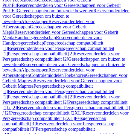
PushFit
Reserveonderdelen voor Gereedschappen voor Geberit
PushFit
Gereedschappen om buizen te bewerken
Reserveonderdelen
voor Gereedschappen om buizen te
bewerken
Afpersstoppen
Reserveonderdelen voor
Afpersstoppen
Gereedschappen voor Geberit
Mepla
Reserveonderdelen voor Gereedschappen voor Geberit
Mepla
Handpersgereedschap
Reserveonderdelen voor
Handpersgereedschap
Persgereedschap compatibiliteit
[1]
Reserveonderdelen voor Persgereedschap compatibiliteit
[1]
Persgereedschap compatibiliteit [2]
Reserveonderdelen voor
Persgereedschap compatibiliteit [2]
Gereedschappen om buizen te
bewerken
Reserveonderdelen voor Gereedschappen om buizen te
bewerken
Afpersstoppen
Reserveonderdelen voor
Afpersstoppen
Controlemiddelen
Toebehoren
Gereedschappen voor
Geberit Mapress
Reserveonderdelen voor Gereedschappen voor
Geberit Mapress
Persgereedschap compatibiliteit
[1]
Reserveonderdelen voor Persgereedschap compatibiliteit
[1]
Persgereedschap compatibiliteit [2]
Reserveonderdelen voor
Persgereedschap compatibiliteit [2]
Persgereedschap compatibiliteit
[1] / [2]
Reserveonderdelen voor Persgereedschap compatibiliteit [1]
/ [2]
Persgereedschap compatibiliteit [2XL]
Reserveonderdelen voor
Persgereedschap compatibiliteit [2XL]
Persgereedschap
compatibiliteit [3]
Reserveonderdelen voor Persgereedschap
compatibiliteit [3]
Persgereedschap compatibiliteit