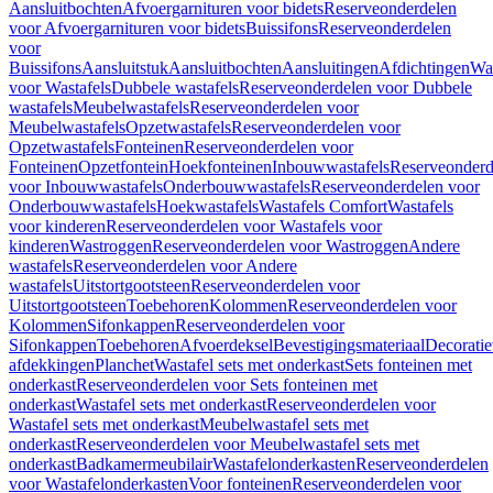
Aansluitbochten
Afvoergarnituren voor bidets
Reserveonderdelen
voor Afvoergarnituren voor bidets
Buissifons
Reserveonderdelen
voor
Buissifons
Aansluitstuk
Aansluitbochten
Aansluitingen
Afdichtingen
Was
voor Wastafels
Dubbele wastafels
Reserveonderdelen voor Dubbele
wastafels
Meubelwastafels
Reserveonderdelen voor
Meubelwastafels
Opzetwastafels
Reserveonderdelen voor
Opzetwastafels
Fonteinen
Reserveonderdelen voor
Fonteinen
Opzetfontein
Hoekfonteinen
Inbouwwastafels
Reserveonderd
voor Inbouwwastafels
Onderbouwwastafels
Reserveonderdelen voor
Onderbouwwastafels
Hoekwastafels
Wastafels Comfort
Wastafels
voor kinderen
Reserveonderdelen voor Wastafels voor
kinderen
Wastroggen
Reserveonderdelen voor Wastroggen
Andere
wastafels
Reserveonderdelen voor Andere
wastafels
Uitstortgootsteen
Reserveonderdelen voor
Uitstortgootsteen
Toebehoren
Kolommen
Reserveonderdelen voor
Kolommen
Sifonkappen
Reserveonderdelen voor
Sifonkappen
Toebehoren
Afvoerdeksel
Bevestigingsmateriaal
Decorati
afdekkingen
Planchet
Wastafel sets met onderkast
Sets fonteinen met
onderkast
Reserveonderdelen voor Sets fonteinen met
onderkast
Wastafel sets met onderkast
Reserveonderdelen voor
Wastafel sets met onderkast
Meubelwastafel sets met
onderkast
Reserveonderdelen voor Meubelwastafel sets met
onderkast
Badkamermeubilair
Wastafelonderkasten
Reserveonderdelen
voor Wastafelonderkasten
Voor fonteinen
Reserveonderdelen voor