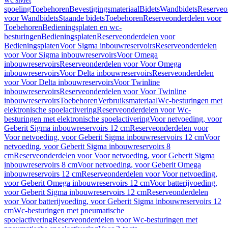
spoeling
Toebehoren
Bevestigingsmateriaal
Bidets
Wandbidets
Reserveo
voor Wandbidets
Staande bidets
Toebehoren
Reserveonderdelen voor
Toebehoren
Bedieningsplaten en wc-
besturingen
Bedieningsplaten
Reserveonderdelen voor
Bedieningsplaten
Voor Sigma inbouwreservoirs
Reserveonderdelen
voor Voor Sigma inbouwreservoirs
Voor Omega
inbouwreservoirs
Reserveonderdelen voor Voor Omega
inbouwreservoirs
Voor Delta inbouwreservoirs
Reserveonderdelen
voor Voor Delta inbouwreservoirs
Voor Twinline
inbouwreservoirs
Reserveonderdelen voor Voor Twinline
inbouwreservoirs
Toebehoren
Verbruiksmateriaal
Wc-besturingen met
elektronische spoelactivering
Reserveonderdelen voor Wc-
besturingen met elektronische spoelactivering
Voor netvoeding, voor
Geberit Sigma inbouwreservoirs 12 cm
Reserveonderdelen voor
Voor netvoeding, voor Geberit Sigma inbouwreservoirs 12 cm
Voor
netvoeding, voor Geberit Sigma inbouwreservoirs 8
cm
Reserveonderdelen voor Voor netvoeding, voor Geberit Sigma
inbouwreservoirs 8 cm
Voor netvoeding, voor Geberit Omega
inbouwreservoirs 12 cm
Reserveonderdelen voor Voor netvoeding,
voor Geberit Omega inbouwreservoirs 12 cm
Voor batterijvoeding,
voor Geberit Sigma inbouwreservoirs 12 cm
Reserveonderdelen
voor Voor batterijvoeding, voor Geberit Sigma inbouwreservoirs 12
cm
Wc-besturingen met pneumatische
spoelactivering
Reserveonderdelen voor Wc-besturingen met