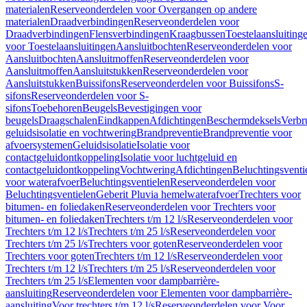
materialen
Reserveonderdelen voor Overgangen op andere
materialen
Draadverbindingen
Reserveonderdelen voor
Draadverbindingen
Flensverbindingen
Kraagbussen
Toestelaansluiting
voor Toestelaansluitingen
Aansluitbochten
Reserveonderdelen voor
Aansluitbochten
Aansluitmoffen
Reserveonderdelen voor
Aansluitmoffen
Aansluitstukken
Reserveonderdelen voor
Aansluitstukken
Buissifons
Reserveonderdelen voor Buissifons
S-
sifons
Reserveonderdelen voor S-
sifons
Toebehoren
Beugels
Bevestigingen voor
beugels
Draagschalen
Eindkappen
Afdichtingen
Beschermdeksels
Verbr
geluidsisolatie en vochtwering
Brandpreventie
Brandpreventie voor
afvoersystemen
Geluidsisolatie
Isolatie voor
contactgeluidontkoppeling
Isolatie voor luchtgeluid en
contactgeluidontkoppeling
Vochtwering
Afdichtingen
Beluchtingsventi
voor waterafvoer
Beluchtingsventielen
Reserveonderdelen voor
Beluchtingsventielen
Geberit Pluvia hemelwaterafvoer
Trechters voor
bitumen- en foliedaken
Reserveonderdelen voor Trechters voor
bitumen- en foliedaken
Trechters t/m 12 l/s
Reserveonderdelen voor
Trechters t/m 12 l/s
Trechters t/m 25 l/s
Reserveonderdelen voor
Trechters t/m 25 l/s
Trechters voor goten
Reserveonderdelen voor
Trechters voor goten
Trechters t/m 12 l/s
Reserveonderdelen voor
Trechters t/m 12 l/s
Trechters t/m 25 l/s
Reserveonderdelen voor
Trechters t/m 25 l/s
Elementen voor dampbarrière-
aansluiting
Reserveonderdelen voor Elementen voor dampbarrière-
aansluiting
Voor trechters t/m 12 l/s
Reserveonderdelen voor Voor