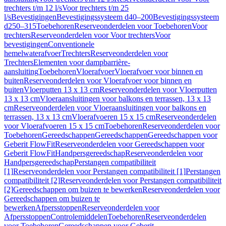
trechters t/m 12 l/s
Voor trechters t/m 25
l/s
Bevestigingen
Bevestigingssysteem d40–200
Bevestigingssysteem
d250–315
Toebehoren
Reserveonderdelen voor Toebehoren
Voor
trechters
Reserveonderdelen voor Voor trechters
Voor
bevestigingen
Conventionele
hemelwaterafvoer
Trechters
Reserveonderdelen voor
Trechters
Elementen voor dampbarrière-
aansluiting
Toebehoren
Vloerafvoer
Vloerafvoer voor binnen en
buiten
Reserveonderdelen voor Vloerafvoer voor binnen en
buiten
Vloerputten 13 x 13 cm
Reserveonderdelen voor Vloerputten
13 x 13 cm
Vloeraansluitingen voor balkons en terrassen, 13 x 13
cm
Reserveonderdelen voor Vloeraansluitingen voor balkons en
terrassen, 13 x 13 cm
Vloerafvoeren 15 x 15 cm
Reserveonderdelen
voor Vloerafvoeren 15 x 15 cm
Toebehoren
Reserveonderdelen voor
Toebehoren
Gereedschappen
Gereedschappen
Gereedschappen voor
Geberit FlowFit
Reserveonderdelen voor Gereedschappen voor
Geberit FlowFit
Handpersgereedschap
Reserveonderdelen voor
Handpersgereedschap
Perstangen compatibiliteit
[1]
Reserveonderdelen voor Perstangen compatibiliteit [1]
Perstangen
compatibiliteit [2]
Reserveonderdelen voor Perstangen compatibiliteit
[2]
Gereedschappen om buizen te bewerken
Reserveonderdelen voor
Gereedschappen om buizen te
bewerken
Afpersstoppen
Reserveonderdelen voor
Afpersstoppen
Controlemiddelen
Toebehoren
Reserveonderdelen
voor Toebehoren
Gereedschappen voor Geberit