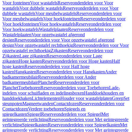
Voor fonteinen
Voor wastafels
Reserveonderdelen voor Voor
wastafels
Voor dubbele wastafels
Reserveonderdelen voor Voor
dubbele wastafels
Voor meubelwastafels
Reserveonderdelen voor
Voor meubelwastafels
Voor hoekfonteinen
Reserveonderdelen voor
Voor hoekfonteinen
Voor hoekwastafels
Reserveonderdelen voor
Voor hoekwastafels
Wastafelplaaten
Reserveonderdelen voor
Wastafelplaaten
Voor opzetwastafel afgerond
design
Reserveonderdelen voor Voor opzetwastafel afgerond
design
Voor opzetwastafel rechthoekig
Reserveonderdelen voor Voor
opzetwastafel rechthoekig
Zijkasten
Reserveonderdelen voor
Zijkasten
Lage zijkasten
Reserveonderdelen voor Lage
zijkasten
Hoge kasten
Reserveonderdelen voor Hoge kasten
Half
hoge kasten
Reserveonderdelen voor Half hoge
kasten
Hangkasten
Reserveonderdelen voor Hangkasten
Ander
badkamermeubilair
Reserveonderdelen voor Ander
badkamermeubilair
Planchet
Reserveonderdelen voor
Planchet
Toebehoren
Reserveonderdelen voor Toebehoren
Lade-
indelers voor schuifladen en indelingsboxen
Handdoekhouders en
handdoekhaken
Lichtelementen
Houder voor wastafelplaten
Greep
Set
steunpoten
Magneetwanden
Contactdozen
Reserveonderdelen voor
Contactdozen
Verdere toebehoren
Spiegels en
spiegelkasten
Spiegel
Reserveonderdelen voor Spiegel
Met
geïntegreerde verlichting
Reserveonderdelen voor Met geïntegreerde
verlichting
Spiegelkasten
Reserveonderdelen voor Spiegelkasten
Met
geïntegreerde verlichting
Reserveonderdelen voor Met geïntegreerde