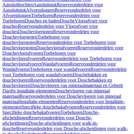
Aansluitbochten
Aansluitstuk
Reserveonderdelen voor
Aansluitstuk
Afvoerpluggen
Reserveonderdelen voor
Afvoerpluggen
Toebehoren
Reserveonderdelen voor
Toebehoren
Douches en baden
Douche
Vloerafvoer voor
douches
Reserveonderdelen voor Vloerafvoer voor
douches
Douchevloergoten
Reserveonderdelen voor
Douchevloergoten
Toebehoren voor
douchevloergoten
Reserveonderdelen voor Toebehoren voor
douchevloergoten
Douchevloerafvoeren
Reserveonderdelen voor
Douchevloerafvoeren
Toebehoren voor
douchevloerafvoeren
Reserveonderdelen voor Toebehoren voor
douchevloerafvoeren
Wandafvoeren
Reserveonderdelen voor
Wandafvoeren
Toebehoren voor wandafvoeren
Reserveonderdelen
voor Toebehoren voor wandafvoeren
Douchebakken en
douchevloeren
Reserveonderdelen voor Douchebakken en
douchevloeren
Douchevloeren van mineraalmateriaal en Geberit
Duofix installatie-elementen
Douchevloeren van mineraal
materiaal
Reserveonderdelen voor Douchevloeren van mineraal
materiaal
Installatie-elementen
Reserveonderdelen voor Installatie-
elementen
Specifieke douchebakafvoeren
Reserveonderdelen voor
Specifieke douchebakafvoeren
Toebehoren
Douche-
afscheidingen
Reserveonderdelen voor Douche-
afscheidingen
Douche-afscheidingen voor walk-in-
douche
Reserveonderdelen voor Douche-afscheidingen voor walk-
in-douche
Toebehoren
Reserveonderdelen voor