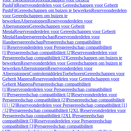
PushFit
Reserveonderdelen voor Gereedschappen voor Geberit
PushFit
Gereedschappen om buizen te bewerken
Reserveonderdelen
voor Gereedschappen om buizen te
bewerken
Afpersstoppen
Reserveonderdelen voor
Afpersstoppen
Gereedschappen voor Geberit
Mepla
Reserveonderdelen voor Gereedschappen voor Geberit
Mepla
Handpersgereedschap
Reserveonderdelen voor
Handpersgereedschap
Persgereedschap compatibiliteit
[1]
Reserveonderdelen voor Persgereedschap compatibiliteit
[1]
Persgereedschap compatibiliteit [2]
Reserveonderdelen voor
Persgereedschap compatibiliteit [2]
Gereedschappen om buizen te
bewerken
Reserveonderdelen voor Gereedschappen om buizen te
bewerken
Afpersstoppen
Reserveonderdelen voor
Afpersstoppen
Controlemiddelen
Toebehoren
Gereedschappen voor
Geberit Mapress
Reserveonderdelen voor Gereedschappen voor
Geberit Mapress
Persgereedschap compatibiliteit
[1]
Reserveonderdelen voor Persgereedschap compatibiliteit
[1]
Persgereedschap compatibiliteit [2]
Reserveonderdelen voor
Persgereedschap compatibiliteit [2]
Persgereedschap compatibiliteit
[1] / [2]
Reserveonderdelen voor Persgereedschap compatibiliteit [1]
/ [2]
Persgereedschap compatibiliteit [2XL]
Reserveonderdelen voor
Persgereedschap compatibiliteit [2XL]
Persgereedschap
compatibiliteit [3]
Reserveonderdelen voor Persgereedschap
compatibiliteit [3]
Persgereedschap compatibiliteit