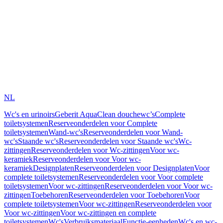
NL
Wc's en urinoirs
Geberit AquaClean douchewc’s
Complete
toiletsystemen
Reserveonderdelen voor Complete
toiletsystemen
Wand-wc's
Reserveonderdelen voor Wand-
wc's
Staande wc's
Reserveonderdelen voor Staande wc's
Wc-
zittingen
Reserveonderdelen voor Wc-zittingen
Voor wc-
keramiek
Reserveonderdelen voor Voor wc-
keramiek
Designplaten
Reserveonderdelen voor Designplaten
Voor
complete toiletsystemen
Reserveonderdelen voor Voor complete
toiletsystemen
Voor wc-zittingen
Reserveonderdelen voor Voor wc-
zittingen
Toebehoren
Reserveonderdelen voor Toebehoren
Voor
complete toiletsystemen
Voor wc-zittingen
Reserveonderdelen voor
Voor wc-zittingen
Voor wc-zittingen en complete
toiletsystemen
Wc's
Verbruiksmateriaal
Functie-eenheden
Wc's en wc-