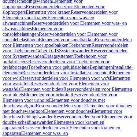
douchescheidingswanden
Elementen voor
slophoppers
Reserveonderdelen voor Elementen voor
slophoppers
Elementen voor kranen
Reserveonderdelen voor
Elementen voor kranen
Elementen voor was- en
afwasmachines
Reserveonderdelen voor Elementen voor was- en
afwasmachines
Elementen voor
consolebelastingen
Reserveonderdelen voor Elementen voor
consolebelastingen
Elementen voor spoelbakken
Reserveonderdelen
voor Elementen voor spoelbakken
Toebehoren
Reserveonderdelen
voor Toebehoren
Geberit GIS
Systeemwanden
Reserveonderdelen
voor Systeemwanden
Draagsystemen
Toebehoren voor
prefabricages
Reserveonderdelen voor Toebehoren voor
prefabricages
Toebehoren voor geluidsisolatie
Beplatingen
Installatie-
elementen
Reserveonderdelen voor Installatie-elementen
Elementen
voor wc's
Reserveonderdelen voor Elementen voor wc's
Elementen
voor wastafels
Reserveonderdelen voor Elementen voor
wastafels
Elementen voor bidets
Reserveonderdelen voor Elementen
voor bidets
Elementen voor urinoirs
Reserveonderdelen voor
Elementen voor urinoirs
Elementen voor douches met
douchewandgoot
Reserveonderdelen voor Elementen voor douches
met douchewandgoot
Elementen voor douches
Elementen voor
douche-scheidingswanden
Reserveonderdelen voor Elementen voor
douche-scheidingswanden
Elementen voor kranen en
apparaten
Reserveonderdelen voor Elementen voor kranen en
apparaten
Elementen voor was- en