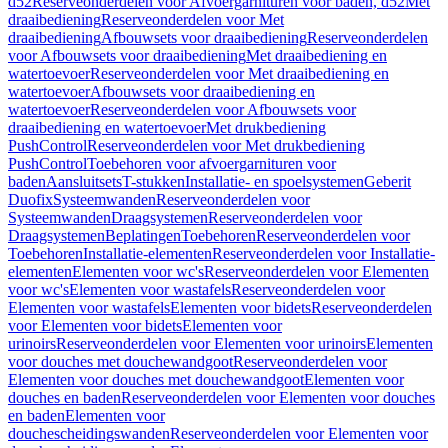
d52
Reserveonderdelen voor Afvoergarnituren voor baden, d52
Met
draaibediening
Reserveonderdelen voor Met
draaibediening
Afbouwsets voor draaibediening
Reserveonderdelen
voor Afbouwsets voor draaibediening
Met draaibediening en
watertoevoer
Reserveonderdelen voor Met draaibediening en
watertoevoer
Afbouwsets voor draaibediening en
watertoevoer
Reserveonderdelen voor Afbouwsets voor
draaibediening en watertoevoer
Met drukbediening
PushControl
Reserveonderdelen voor Met drukbediening
PushControl
Toebehoren voor afvoergarnituren voor
baden
Aansluitsets
T-stukken
Installatie- en spoelsystemen
Geberit
Duofix
Systeemwanden
Reserveonderdelen voor
Systeemwanden
Draagsystemen
Reserveonderdelen voor
Draagsystemen
Beplatingen
Toebehoren
Reserveonderdelen voor
Toebehoren
Installatie-elementen
Reserveonderdelen voor Installatie-
elementen
Elementen voor wc's
Reserveonderdelen voor Elementen
voor wc's
Elementen voor wastafels
Reserveonderdelen voor
Elementen voor wastafels
Elementen voor bidets
Reserveonderdelen
voor Elementen voor bidets
Elementen voor
urinoirs
Reserveonderdelen voor Elementen voor urinoirs
Elementen
voor douches met douchewandgoot
Reserveonderdelen voor
Elementen voor douches met douchewandgoot
Elementen voor
douches en baden
Reserveonderdelen voor Elementen voor douches
en baden
Elementen voor
douchescheidingswanden
Reserveonderdelen voor Elementen voor