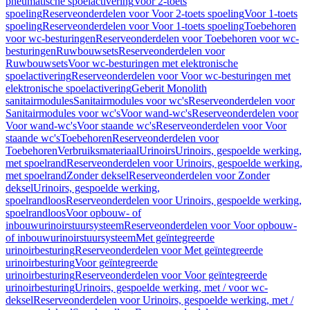
pneumatische spoelactivering
Voor 2-toets
spoeling
Reserveonderdelen voor Voor 2-toets spoeling
Voor 1-toets
spoeling
Reserveonderdelen voor Voor 1-toets spoeling
Toebehoren
voor wc-besturingen
Reserveonderdelen voor Toebehoren voor wc-
besturingen
Ruwbouwsets
Reserveonderdelen voor
Ruwbouwsets
Voor wc-besturingen met elektronische
spoelactivering
Reserveonderdelen voor Voor wc-besturingen met
elektronische spoelactivering
Geberit Monolith
sanitairmodules
Sanitairmodules voor wc's
Reserveonderdelen voor
Sanitairmodules voor wc's
Voor wand-wc's
Reserveonderdelen voor
Voor wand-wc's
Voor staande wc's
Reserveonderdelen voor Voor
staande wc's
Toebehoren
Reserveonderdelen voor
Toebehoren
Verbruiksmateriaal
Urinoirs
Urinoirs, gespoelde werking,
met spoelrand
Reserveonderdelen voor Urinoirs, gespoelde werking,
met spoelrand
Zonder deksel
Reserveonderdelen voor Zonder
deksel
Urinoirs, gespoelde werking,
spoelrandloos
Reserveonderdelen voor Urinoirs, gespoelde werking,
spoelrandloos
Voor opbouw- of
inbouwurinoirstuursysteem
Reserveonderdelen voor Voor opbouw-
of inbouwurinoirstuursysteem
Met geïntegreerde
urinoirbesturing
Reserveonderdelen voor Met geïntegreerde
urinoirbesturing
Voor geïntegreerde
urinoirbesturing
Reserveonderdelen voor Voor geïntegreerde
urinoirbesturing
Urinoirs, gespoelde werking, met / voor wc-
deksel
Reserveonderdelen voor Urinoirs, gespoelde werking, met /