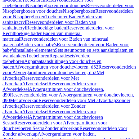
Toebehoren
Nisopbergboxen voor douches
Reserveonderdelen voor
Nisopbergboxen voor douches
Nisopbergboxen
Reserveonderdelen
voor Nisopbergboxen
Toebehoren
Baden
Baden van
sanitairacryl
Reserveonderdelen voor Baden van
sanitairacryl
Rechthoekige baden
Reserveonderdelen voor
Rechthoekige baden
Baden van mineraal
materiaal
Reserveonderdelen voor Baden van mineraal
materiaal
Baden voor baby's
Reserveonderdelen voor Baden voor
baby's
Installatie-elementen
Sets steunpoten en sets aansluitplaten en
wandankers
Toebehoren
Reparatiesets
Verdere
toebehoren
Apparaataansluitingen voor douches en
baden
Afvoergarnituren voor douchevloeren, d52
Reserveonderdelen
voor Afvoergarnituren voor douchevloeren, d52
Met
afvoerkap
Reserveonderdelen voor Met
afvoerkap
Afvoerdeksel
Reserveonderdelen voor
Afvoerdeksel
Afvoergarnituren voor douchevloeren,
d90
Reserveonderdelen voor Afvoergarnituren voor douchevloeren,
d90
Met afvoerkap
Reserveonderdelen voor Met afvoerkap
Zonder
afvoerkap
Reserveonderdelen voor Zonder
afvoerkap
Afvoerdeksel
Reserveonderdelen voor
Afvoerdeksel
Afvoergarnituren voor douchevloeren
Sestra
Reserveonderdelen voor Afvoergarnituren voor
douchevloeren Sestra
Zonder afvoerkap
Reserveonderdelen voor
Zonder afvoerkap
Afvoergarnituren voor baden,