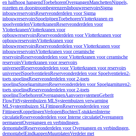
en halfhoog hangend
Toebehoren
Overgangen
Manchetten
Nippels,
rozetten en doorstroombegrenzers
Inbouwreservoirs
Sigma
inbouwreservoirs
Reserveonderdelen voor Sigma
inbouwreservoirs
Spoelpijpen
Toebehoren
Vlotterkranen en
spoelventielen
Vlotterkranen
Reserveonderdelen voor
Vlotterkranen
Vlotterkranen voor
opbouwreservoirs
Reserveonderdelen voor Vlotterkranen voor
opbouwreservoirs
Vlotterkranen voor
inbouwreservoirs
Reserveonderdelen voor Vlotterkranen voor
inbouwreservoirs
Vlotterkranen voor ceramische
reservoirs
Reserveonderdelen voor Vlotterkranen voor ceramische
reservoirs
Vlotterkranen voor reservoirs
universeel
Reserveonderdelen voor Vlotterkranen voor reservoirs
universeel
Spoelventielen
Reserveonderdelen voor Spoelventielen
2-
toets spoeling
Reserveonderdelen voor 2-toets
spoeling
Spoelgarnituren
Reserveonderdelen voor Spoelgarnituren
2-
toets spoeling
Reserveonderdelen voor 2-toets
spoeling
Toebehoren
Overgangen
Aanvoersystemen
Geberit
FlowFit
Systeembuizen ML
Systeembuizen verwarming
ML
Systeembuizen SL
Fittingen
Reserveonderdelen voor
Fittingen
Koppelingen
Verlopen
Bochten
T-stukken
Interne
circulatie
Reserveonderdelen voor Interne circulatie
Overgangen
permanent
Overgangen en verbindingen,
demontabel
Reserveonderdelen voor Overgangen en verbindingen,
demontabel
Eindkappen
Muurplaten
Verdeler met