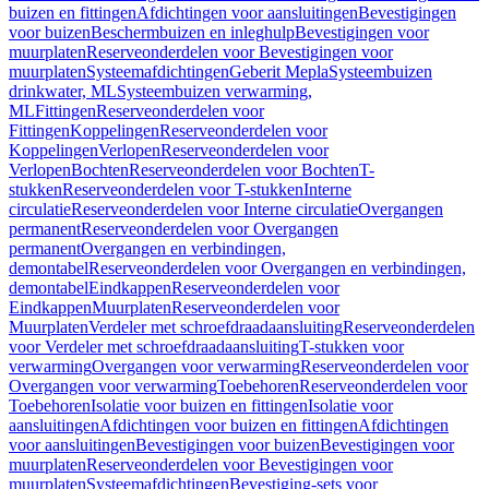
buizen en fittingen
Afdichtingen voor aansluitingen
Bevestigingen
voor buizen
Beschermbuizen en inleghulp
Bevestigingen voor
muurplaten
Reserveonderdelen voor Bevestigingen voor
muurplaten
Systeemafdichtingen
Geberit Mepla
Systeembuizen
drinkwater, ML
Systeembuizen verwarming,
ML
Fittingen
Reserveonderdelen voor
Fittingen
Koppelingen
Reserveonderdelen voor
Koppelingen
Verlopen
Reserveonderdelen voor
Verlopen
Bochten
Reserveonderdelen voor Bochten
T-
stukken
Reserveonderdelen voor T-stukken
Interne
circulatie
Reserveonderdelen voor Interne circulatie
Overgangen
permanent
Reserveonderdelen voor Overgangen
permanent
Overgangen en verbindingen,
demontabel
Reserveonderdelen voor Overgangen en verbindingen,
demontabel
Eindkappen
Reserveonderdelen voor
Eindkappen
Muurplaten
Reserveonderdelen voor
Muurplaten
Verdeler met schroefdraadaansluiting
Reserveonderdelen
voor Verdeler met schroefdraadaansluiting
T-stukken voor
verwarming
Overgangen voor verwarming
Reserveonderdelen voor
Overgangen voor verwarming
Toebehoren
Reserveonderdelen voor
Toebehoren
Isolatie voor buizen en fittingen
Isolatie voor
aansluitingen
Afdichtingen voor buizen en fittingen
Afdichtingen
voor aansluitingen
Bevestigingen voor buizen
Bevestigingen voor
muurplaten
Reserveonderdelen voor Bevestigingen voor
muurplaten
Systeemafdichtingen
Bevestiging-sets voor