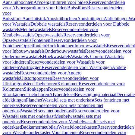
Aansluitbochten
Afvoergarnituren voor bidets
Reserveonderdelen
voor Afvoergarnituren voor bidets
Buissifons
Reserveonderdelen
voor
Buissifons
Aansluitstuk
Aansluitbochten
Aansluitingen
Afdichtingen
Was
voor Wastafels
Dubbele wastafels
Reserveonderdelen voor Dubbele
wastafels
Meubelwastafels
Reserveonderdelen voor
Meubelwastafels
Opzetwastafels
Reserveonderdelen voor
Opzetwastafels
Fonteinen
Reserveonderdelen voor
Fonteinen
Opzetfontein
Hoekfonteinen
Inbouwwastafels
Reserveonderd
voor Inbouwwastafels
Onderbouwwastafels
Reserveonderdelen voor
Onderbouwwastafels
Hoekwastafels
Wastafels Comfort
Wastafels
voor kinderen
Reserveonderdelen voor Wastafels voor
kinderen
Wastroggen
Reserveonderdelen voor Wastroggen
Andere
wastafels
Reserveonderdelen voor Andere
wastafels
Uitstortgootsteen
Reserveonderdelen voor
Uitstortgootsteen
Toebehoren
Kolommen
Reserveonderdelen voor
Kolommen
Sifonkappen
Reserveonderdelen voor
Sifonkappen
Toebehoren
Afvoerdeksel
Bevestigingsmateriaal
Decorati
afdekkingen
Planchet
Wastafel sets met onderkast
Sets fonteinen met
onderkast
Reserveonderdelen voor Sets fonteinen met
onderkast
Wastafel sets met onderkast
Reserveonderdelen voor
Wastafel sets met onderkast
Meubelwastafel sets met
onderkast
Reserveonderdelen voor Meubelwastafel sets met
onderkast
Badkamermeubilair
Wastafelonderkasten
Reserveonderdelen
voor Wastafelonderkasten
Voor fonteinen
Reserveonderdelen voor