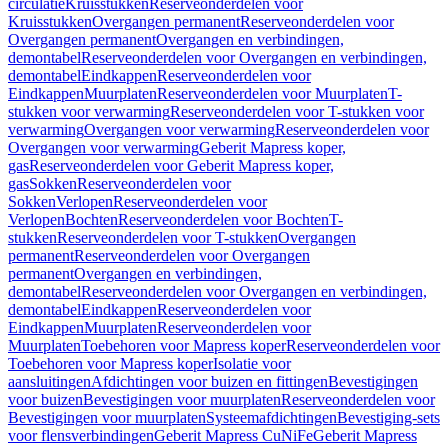
circulatie
Kruisstukken
Reserveonderdelen voor
Kruisstukken
Overgangen permanent
Reserveonderdelen voor
Overgangen permanent
Overgangen en verbindingen,
demontabel
Reserveonderdelen voor Overgangen en verbindingen,
demontabel
Eindkappen
Reserveonderdelen voor
Eindkappen
Muurplaten
Reserveonderdelen voor Muurplaten
T-
stukken voor verwarming
Reserveonderdelen voor T-stukken voor
verwarming
Overgangen voor verwarming
Reserveonderdelen voor
Overgangen voor verwarming
Geberit Mapress koper,
gas
Reserveonderdelen voor Geberit Mapress koper,
gas
Sokken
Reserveonderdelen voor
Sokken
Verlopen
Reserveonderdelen voor
Verlopen
Bochten
Reserveonderdelen voor Bochten
T-
stukken
Reserveonderdelen voor T-stukken
Overgangen
permanent
Reserveonderdelen voor Overgangen
permanent
Overgangen en verbindingen,
demontabel
Reserveonderdelen voor Overgangen en verbindingen,
demontabel
Eindkappen
Reserveonderdelen voor
Eindkappen
Muurplaten
Reserveonderdelen voor
Muurplaten
Toebehoren voor Mapress koper
Reserveonderdelen voor
Toebehoren voor Mapress koper
Isolatie voor
aansluitingen
Afdichtingen voor buizen en fittingen
Bevestigingen
voor buizen
Bevestigingen voor muurplaten
Reserveonderdelen voor
Bevestigingen voor muurplaten
Systeemafdichtingen
Bevestiging-sets
voor flensverbindingen
Geberit Mapress CuNiFe
Geberit Mapress