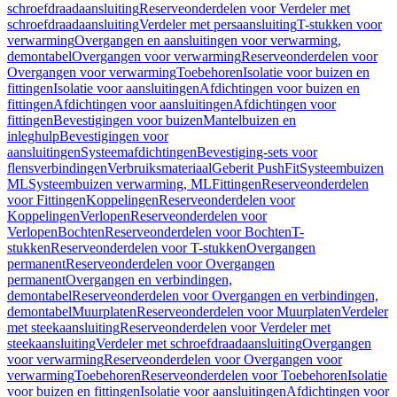
schroefdraadaansluiting
Reserveonderdelen voor Verdeler met
schroefdraadaansluiting
Verdeler met persaansluiting
T-stukken voor
verwarming
Overgangen en aansluitingen voor verwarming,
demontabel
Overgangen voor verwarming
Reserveonderdelen voor
Overgangen voor verwarming
Toebehoren
Isolatie voor buizen en
fittingen
Isolatie voor aansluitingen
Afdichtingen voor buizen en
fittingen
Afdichtingen voor aansluitingen
Afdichtingen voor
fittingen
Bevestigingen voor buizen
Mantelbuizen en
inleghulp
Bevestigingen voor
aansluitingen
Systeemafdichtingen
Bevestiging-sets voor
flensverbindingen
Verbruiksmateriaal
Geberit PushFit
Systeembuizen
ML
Systeembuizen verwarming, ML
Fittingen
Reserveonderdelen
voor Fittingen
Koppelingen
Reserveonderdelen voor
Koppelingen
Verlopen
Reserveonderdelen voor
Verlopen
Bochten
Reserveonderdelen voor Bochten
T-
stukken
Reserveonderdelen voor T-stukken
Overgangen
permanent
Reserveonderdelen voor Overgangen
permanent
Overgangen en verbindingen,
demontabel
Reserveonderdelen voor Overgangen en verbindingen,
demontabel
Muurplaten
Reserveonderdelen voor Muurplaten
Verdeler
met steekaansluiting
Reserveonderdelen voor Verdeler met
steekaansluiting
Verdeler met schroefdraadaansluiting
Overgangen
voor verwarming
Reserveonderdelen voor Overgangen voor
verwarming
Toebehoren
Reserveonderdelen voor Toebehoren
Isolatie
voor buizen en fittingen
Isolatie voor aansluitingen
Afdichtingen voor