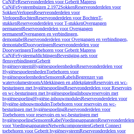
CuNiFe
Reserveonderdelen voor Geberit Mapress
CuNiFe
Systeembuizen 2.1972
Sokken
Reserveonderdelen voor
Sokken
Verlopen
Reserveonderdelen voor
Verlopen
Bochten
Reserveonderdelen voor Bochten
T-
stukken
Reserveonderdelen voor T-stukken
Overgangen
permanent
Reserveonderdelen voor Overgangen
permanent
Overgangen en verbindingen,
demontabel
Reserveonderdelen voor Overgangen en verbindingen,
demontabel
Doorvoeringen
Reserveonderdelen voor
Doorvoeringen
Toebehoren voor Geberit Mapress
CuNiFe
Systeemafdichtingen
Bevestiging-sets voor
flensverbindingen
Geberit
hygiënesysteem
Hygiënespoeleenheden
Reserveonderdelen voor
Hygiënespoeleenheden
Toebehoren voor
hygiënespoeleenheden
Sensoren
Kabels
Begrenzer van
watervolumestroom
Afdekkingen en afdekplaten
Reservoirs en wc-
besturingen met hygiënespoeling
Reserveonderdelen voor Reservoirs
en wc-besturingen met hygiënespoeling
Inbouwreservoirs met
hygiënespoeling
Hygiëne-inbouwmodules
Reserveonderdelen voor
Hygiëne-inbouwmodules
Toebehoren voor reservoirs en wc-
besturingen met hygiënespoeling
Reserveonderdelen voor
Toebehoren voor reservoirs en wc-besturingen met
hygiënespoeling
Sensoren
Kabel
Voedingsapparaten
Reserveonderdelen
voor Voedingsapparaten
Netwerkcomponenten
Geberit Connect
toebehoren voor Geberit hygiënesysteem
Reserveonderdelen voor