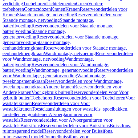
verlichting
Toebehoren
Lichtelementen
Greep
Verdere
toebehoren
Contactdozen
Kranen
Kranen
Reserveonderdelen voor
Kranen
Staande montage, netvoeding
Reserveonderdelen voor
Staande montage, netvoeding
Staande montage,
batterijvoeding
Reserveonderdelen voor Staande montage,
batterijvoeding
Staande montage,
generatorvoeding
Reserveonderdelen voor Staande montage,
generatorvoeding
Staande montage,
eenhandelmengkraan
Reserveonderdelen voor Staande montage,
eenhandelmengkraan
Wandmontage, netvoeding
Reserveonderdelen
voor Wandmontage, netvoeding
Wandmontage,
batterijvoeding
Reserveonderdelen voor Wandmontage,
batterijvoeding
Wandmontage, generatorvoeding
Reserveonderdelen
voor Wandmontage, generatorvoeding
Wandmontage,
tweeknopsmengkraan
Reserveonderdelen voor Wandmontage,
tweeknopsmengkraan
Andere kranen
Reserveonderdelen voor
Andere kranen
Voor gebruik buiten
Reserveonderdelen voor Voor
gebruik buiten
Toebehoren
Reserveonderdelen voor Toebehoren
Voor
wastafelkranen
Reserveonderdelen voor Voor
wastafelkranen
Toestelaansluitingen voor wastafels, spoelbakken,
toestellen en gootstenen
Afvoergarnituren voor
wastafels
Reserveonderdelen voor Afvoergarnituren voor
wastafels
Buissifons
Reserveonderdelen voor Buissifons
Buissifons,
ruimtesparend model
Reserveonderdelen voor Buissifons,
ruimtesparend model
Dompelbuissifons voor