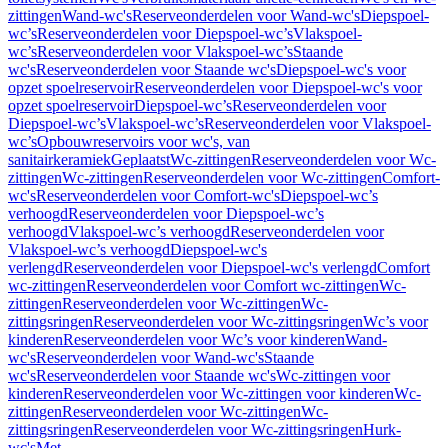
zittingen
Wand-wc's
Reserveonderdelen voor Wand-wc's
Diepspoel-
wc’s
Reserveonderdelen voor Diepspoel-wc’s
Vlakspoel-
wc’s
Reserveonderdelen voor Vlakspoel-wc’s
Staande
wc's
Reserveonderdelen voor Staande wc's
Diepspoel-wc's voor
opzet spoelreservoir
Reserveonderdelen voor Diepspoel-wc's voor
opzet spoelreservoir
Diepspoel-wc’s
Reserveonderdelen voor
Diepspoel-wc’s
Vlakspoel-wc’s
Reserveonderdelen voor Vlakspoel-
wc’s
Opbouwreservoirs voor wc's, van
sanitairkeramiek
Geplaatst
Wc-zittingen
Reserveonderdelen voor Wc-
zittingen
Wc-zittingen
Reserveonderdelen voor Wc-zittingen
Comfort-
wc's
Reserveonderdelen voor Comfort-wc's
Diepspoel-wc’s
verhoogd
Reserveonderdelen voor Diepspoel-wc’s
verhoogd
Vlakspoel-wc’s verhoogd
Reserveonderdelen voor
Vlakspoel-wc’s verhoogd
Diepspoel-wc's
verlengd
Reserveonderdelen voor Diepspoel-wc's verlengd
Comfort
wc-zittingen
Reserveonderdelen voor Comfort wc-zittingen
Wc-
zittingen
Reserveonderdelen voor Wc-zittingen
Wc-
zittingsringen
Reserveonderdelen voor Wc-zittingsringen
Wc’s voor
kinderen
Reserveonderdelen voor Wc’s voor kinderen
Wand-
wc's
Reserveonderdelen voor Wand-wc's
Staande
wc's
Reserveonderdelen voor Staande wc's
Wc-zittingen voor
kinderen
Reserveonderdelen voor Wc-zittingen voor kinderen
Wc-
zittingen
Reserveonderdelen voor Wc-zittingen
Wc-
zittingsringen
Reserveonderdelen voor Wc-zittingsringen
Hurk-
wc's
Met