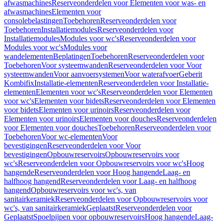
afwasmachines
Reserveonderdelen voor Elementen voor was- en
afwasmachines
Elementen voor
consolebelastingen
Toebehoren
Reserveonderdelen voor
Toebehoren
Installatiemodules
Reserveonderdelen voor
Installatiemodules
Modules voor wc's
Reserveonderdelen voor
Modules voor wc's
Modules voor
wandelementen
Beplatingen
Toebehoren
Reserveonderdelen voor
Toebehoren
Voor systeemwanden
Reserveonderdelen voor Voor
systeemwanden
Voor aanvoersystemen
Voor waterafvoer
Geberit
Kombifix
Installatie-elementen
Reserveonderdelen voor Installatie-
elementen
Elementen voor wc's
Reserveonderdelen voor Elementen
voor wc's
Elementen voor bidets
Reserveonderdelen voor Elementen
voor bidets
Elementen voor urinoirs
Reserveonderdelen voor
Elementen voor urinoirs
Elementen voor douches
Reserveonderdelen
voor Elementen voor douches
Toebehoren
Reserveonderdelen voor
Toebehoren
Voor wc-elementen
Voor
bevestigingen
Reserveonderdelen voor Voor
bevestigingen
Opbouwreservoirs
Opbouwreservoirs voor
wc's
Reserveonderdelen voor Opbouwreservoirs voor wc's
Hoog
hangende
Reserveonderdelen voor Hoog hangende
Laag- en
halfhoog hangend
Reserveonderdelen voor Laag- en halfhoog
hangend
Opbouwreservoirs voor wc's, van
sanitairkeramiek
Reserveonderdelen voor Opbouwreservoirs voor
wc's, van sanitairkeramiek
Geplaatst
Reserveonderdelen voor
Geplaatst
Spoelpijpen voor opbouwreservoirs
Hoog hangende
Laag-