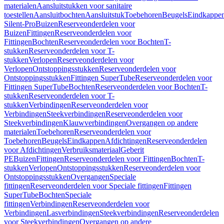
materialen
Aansluitstukken voor sanitaire
toestellen
Aansluitbochten
Aansluitstuk
Toebehoren
Beugels
Eindkappe
Silent-Pro
Buizen
Reserveonderdelen voor
Buizen
Fittingen
Reserveonderdelen voor
Fittingen
Bochten
Reserveonderdelen voor Bochten
T-
stukken
Reserveonderdelen voor T-
stukken
Verlopen
Reserveonderdelen voor
Verlopen
Ontstoppingsstukken
Reserveonderdelen voor
Ontstoppingsstukken
Fittingen SuperTube
Reserveonderdelen voor
Fittingen SuperTube
Bochten
Reserveonderdelen voor Bochten
T-
stukken
Reserveonderdelen voor T-
stukken
Verbindingen
Reserveonderdelen voor
Verbindingen
Steekverbindingen
Reserveonderdelen voor
Steekverbindingen
Klauwverbindingen
Overgangen op andere
materialen
Toebehoren
Reserveonderdelen voor
Toebehoren
Beugels
Eindkappen
Afdichtingen
Reserveonderdelen
voor Afdichtingen
Verbruiksmateriaal
Geberit
PE
Buizen
Fittingen
Reserveonderdelen voor Fittingen
Bochten
T-
stukken
Verlopen
Ontstoppingsstukken
Reserveonderdelen voor
Ontstoppingsstukken
Overgangen
Speciale
fittingen
Reserveonderdelen voor Speciale fittingen
Fittingen
SuperTube
Bochten
Speciale
fittingen
Verbindingen
Reserveonderdelen voor
Verbindingen
Lasverbindingen
Steekverbindingen
Reserveonderdelen
voor Steekverbindingen
Overgangen op andere