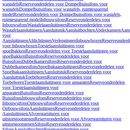
wastafels
Reserveonderdelen voor Dompelbuissifons voor
wastafels
Dompelbuissifons voor wastafels, ruimtesparend
model
Reserveonderdelen voor Dompelbuissifons voor wastafels,
ruimtesparend model
Inbouwsifons
Reserveonderdelen voor
Inbouwsifons
Wastafelaansluitingen
Reserveonderdelen voor
Wastafelaansluitingen
Aansluitstuk
Aansluitbochten
Abdeckungen
Aans
voor
Aansluitingen
Afdichtingen
Verlengingen
Inbouwboxen
Reserveonderd
voor Inbouwboxen
Toestelaansluitingen voor
spoelbakken
Reserveonderdelen voor Toestelaansluitingen voor
spoelbakken
Buissifons
Reserveonderdelen voor
Buissifons
Dubbelkamersifons
Reserveonderdelen voor
Dubbelkamersifons
Spoelbakaansluitingen
Reserveonderdelen voor
Spoelbakaansluitingen
Aansluitstuk
Reserveonderdelen voor
Aansluitstuk
Toebehoren
Reserveonderdelen voor
Toebehoren
Toestelaansluitingen voor apparaten
Reserveonderdelen
voor Toestelaansluitingen voor
apparaten
Buissifons
Reserveonderdelen voor
Buissifons
Inbouwsifons
Reserveonderdelen voor
Inbouwsifons
Opbouwsifons
Reserveonderdelen voor
Opbouwsifons
Aansluitingen
Reserveonderdelen voor
Aansluitingen
Afvoergarnituren voor
uitstortgootstenen
Reserveonderdelen voor Afvoergarnituren voor
uitstortgootstenen
Sifons
Reserveonderdelen voor
Sifons
Aansluitbochten
Reserveonderdelen voor