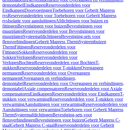
demontabel
Eindkappen
Reserveonderdelen voor
Eindkappen
Doorvoeringen
Toebehoren voor Geberit Mapress
rvs
Reserveonderdelen voor Toebehoren voor Geberit Mapress
rvs
Isolatie voor aansluitingen
Afdichtingen voor buizen en
fittingen
Bevestigingen voor buizen
Bevestigingen voor
muurplaten
Reserveonderdelen voor Bevestigingen voor
muurplaten
Systeemafdichtingen
Bevestiging-sets voor
flensverbindingen
Geberit Mapress Therm
Systeembuizen
Therm
Fittingen
Reserveonderdelen voor
Fittingen
Sokken
Reserveonderdelen voor
Sokken
Verlopen
Reserveonderdelen voor
Verlopen
Bochten
Reserveonderdelen voor Bochten
T-
stukken
Reserveonderdelen voor T-stukken
Overgangen
permanent
Reserveonderdelen voor Overgangen
permanent
Overgangen en verbindingen,
demontabel
Reserveonderdelen voor Overgangen en verbindingen,
demontabel
Axiale compensatoren
Reserveonderdelen voor Axiale
compensatoren
Eindkappen
Reserveonderdelen voor Eindkappen
T-
stukken voor verwarming
Reserveonderdelen voor T-stukken voor
verwarming
Aansluitingen voor verwarming
Reserveonderdelen voor
Aansluitingen voor verwarming
Toebehoren voor Geberit Mapress
Therm
Systeemafdichtingen
Bevestiging-sets voor
flensverbindingen
Bevestigingen voor buizen
Geberit Mapress C-
staal
Geberit Mapress C-staal
Reserveonderdelen voor Geberit