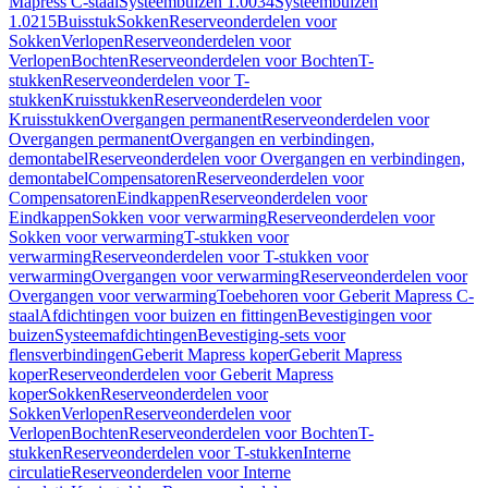
Mapress C-staal
Systeembuizen 1.0034
Systeembuizen
1.0215
Buisstuk
Sokken
Reserveonderdelen voor
Sokken
Verlopen
Reserveonderdelen voor
Verlopen
Bochten
Reserveonderdelen voor Bochten
T-
stukken
Reserveonderdelen voor T-
stukken
Kruisstukken
Reserveonderdelen voor
Kruisstukken
Overgangen permanent
Reserveonderdelen voor
Overgangen permanent
Overgangen en verbindingen,
demontabel
Reserveonderdelen voor Overgangen en verbindingen,
demontabel
Compensatoren
Reserveonderdelen voor
Compensatoren
Eindkappen
Reserveonderdelen voor
Eindkappen
Sokken voor verwarming
Reserveonderdelen voor
Sokken voor verwarming
T-stukken voor
verwarming
Reserveonderdelen voor T-stukken voor
verwarming
Overgangen voor verwarming
Reserveonderdelen voor
Overgangen voor verwarming
Toebehoren voor Geberit Mapress C-
staal
Afdichtingen voor buizen en fittingen
Bevestigingen voor
buizen
Systeemafdichtingen
Bevestiging-sets voor
flensverbindingen
Geberit Mapress koper
Geberit Mapress
koper
Reserveonderdelen voor Geberit Mapress
koper
Sokken
Reserveonderdelen voor
Sokken
Verlopen
Reserveonderdelen voor
Verlopen
Bochten
Reserveonderdelen voor Bochten
T-
stukken
Reserveonderdelen voor T-stukken
Interne
circulatie
Reserveonderdelen voor Interne