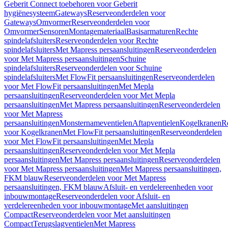
Geberit Connect toebehoren voor Geberit
hygiënesysteem
Gateways
Reserveonderdelen voor
Gateways
Omvormer
Reserveonderdelen voor
Omvormer
Sensoren
Montagemateriaal
Basisarmaturen
Rechte
spindelafsluiters
Reserveonderdelen voor Rechte
spindelafsluiters
Met Mapress persaansluitingen
Reserveonderdelen
voor Met Mapress persaansluitingen
Schuine
spindelafsluiters
Reserveonderdelen voor Schuine
spindelafsluiters
Met FlowFit persaansluitingen
Reserveonderdelen
voor Met FlowFit persaansluitingen
Met Mepla
persaansluitingen
Reserveonderdelen voor Met Mepla
persaansluitingen
Met Mapress persaansluitingen
Reserveonderdelen
voor Met Mapress
persaansluitingen
Monsternameventielen
Aftapventielen
Kogelkranen
R
voor Kogelkranen
Met FlowFit persaansluitingen
Reserveonderdelen
voor Met FlowFit persaansluitingen
Met Mepla
persaansluitingen
Reserveonderdelen voor Met Mepla
persaansluitingen
Met Mapress persaansluitingen
Reserveonderdelen
voor Met Mapress persaansluitingen
Met Mapress persaansluitingen,
FKM blauw
Reserveonderdelen voor Met Mapress
persaansluitingen, FKM blauw
Afsluit- en verdelereenheden voor
inbouwmontage
Reserveonderdelen voor Afsluit- en
verdelereenheden voor inbouwmontage
Met aansluitingen
Compact
Reserveonderdelen voor Met aansluitingen
Compact
Terugslagventielen
Met Mapress