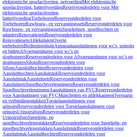
elektronische spoelactivering, netvoeding
Met elektronische
spoelactivering, batterijvoeding
Reserveonderdelen voor Met
elektronische spoelactivering,
batterijvoeding
Toebehoren
Reserveonderdelen voor
Toebehoren
Ruwbouw- en vervangingssets
Reserveonderdelen voor
Ruwbouw- en vervangingssets
Spoelpijpen, spoelbochten en
adapters
Renovatiesets
Reserveonderdelen voor
Renovatiesets
Afdekplaten
Overig
toebehoren
Bedieningshulp
Apparaataansluitingen voor wc's, urinoirs
en bidets
Afvoergarnituren voor wc's en
slophoppers
Reserveonderdelen voor Afvoergarnituren voor wc's en
slophoppers
Sifons
Reserveonderdelen voor
Sifons
Aansluitbochten
Reserveonderdelen voor
Aansluitbochten
Aansluitstuk
Reserveonderdelen voor
Aansluitstuk
Aansluitsets
Reserveonderdelen voor
Aansluitsets
Spoelbochtverlengingen
Reserveonderdelen voor
Spoelbochtverlengingen
Aansluitingen van PVC
Reserveonderdelen
voor Aansluitingen van PVC
Manchetten en afdekkappen
Overgang-
en verbindingsstukken
Toestelaansluitingen voor
urinoirs
Reserveonderdelen voor Toestelaansluitingen voor
urinoirs
Urinoirsifons
Reserveonderdelen voor
Urinoirsifons
Spoelpijp- en
spoelbochtverlengstukken
Reserveonderdelen voor Spoelpijp- en
spoelbochtverlengstukken
Aansluitstuk
Reserveonderdelen voor
Aansluitstuk
Aansluitbochten
Reserveonderdelen voor