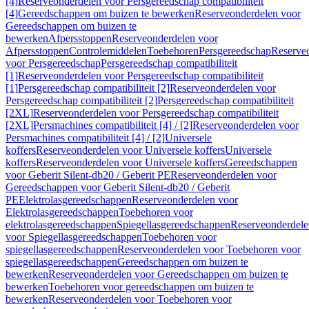
[4]
Reserveonderdelen voor Persgereedschap compatibiliteit
[4]
Gereedschappen om buizen te bewerken
Reserveonderdelen voor
Gereedschappen om buizen te
bewerken
Afpersstoppen
Reserveonderdelen voor
Afpersstoppen
Controlemiddelen
Toebehoren
Persgereedschap
Reserve
voor Persgereedschap
Persgereedschap compatibiliteit
[1]
Reserveonderdelen voor Persgereedschap compatibiliteit
[1]
Persgereedschap compatibiliteit [2]
Reserveonderdelen voor
Persgereedschap compatibiliteit [2]
Persgereedschap compatibiliteit
[2XL]
Reserveonderdelen voor Persgereedschap compatibiliteit
[2XL]
Persmachines compatibiliteit [4] / [2]
Reserveonderdelen voor
Persmachines compatibiliteit [4] / [2]
Universele
koffers
Reserveonderdelen voor Universele koffers
Universele
koffers
Reserveonderdelen voor Universele koffers
Gereedschappen
voor Geberit Silent-db20 / Geberit PE
Reserveonderdelen voor
Gereedschappen voor Geberit Silent-db20 / Geberit
PE
Elektrolasgereedschappen
Reserveonderdelen voor
Elektrolasgereedschappen
Toebehoren voor
elektrolasgereedschappen
Spiegellasgereedschappen
Reserveonderdele
voor Spiegellasgereedschappen
Toebehoren voor
spiegellasgereedschappen
Reserveonderdelen voor Toebehoren voor
spiegellasgereedschappen
Gereedschappen om buizen te
bewerken
Reserveonderdelen voor Gereedschappen om buizen te
bewerken
Toebehoren voor gereedschappen om buizen te
bewerken
Reserveonderdelen voor Toebehoren voor