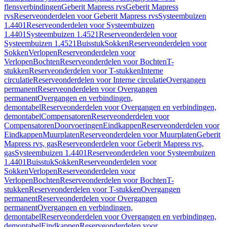
flensverbindingen
Geberit Mapress rvs
Geberit Mapress
rvs
Reserveonderdelen voor Geberit Mapress rvs
Systeembuizen
1.4401
Reserveonderdelen voor Systeembuizen
1.4401
Systeembuizen 1.4521
Reserveonderdelen voor
Systeembuizen 1.4521
Buisstuk
Sokken
Reserveonderdelen voor
Sokken
Verlopen
Reserveonderdelen voor
Verlopen
Bochten
Reserveonderdelen voor Bochten
T-
stukken
Reserveonderdelen voor T-stukken
Interne
circulatie
Reserveonderdelen voor Interne circulatie
Overgangen
permanent
Reserveonderdelen voor Overgangen
permanent
Overgangen en verbindingen,
demontabel
Reserveonderdelen voor Overgangen en verbindingen,
demontabel
Compensatoren
Reserveonderdelen voor
Compensatoren
Doorvoeringen
Eindkappen
Reserveonderdelen voor
Eindkappen
Muurplaten
Reserveonderdelen voor Muurplaten
Geberit
Mapress rvs, gas
Reserveonderdelen voor Geberit Mapress rvs,
gas
Systeembuizen 1.4401
Reserveonderdelen voor Systeembuizen
1.4401
Buisstuk
Sokken
Reserveonderdelen voor
Sokken
Verlopen
Reserveonderdelen voor
Verlopen
Bochten
Reserveonderdelen voor Bochten
T-
stukken
Reserveonderdelen voor T-stukken
Overgangen
permanent
Reserveonderdelen voor Overgangen
permanent
Overgangen en verbindingen,
demontabel
Reserveonderdelen voor Overgangen en verbindingen,
demontabel
Eindkappen
Reserveonderdelen voor