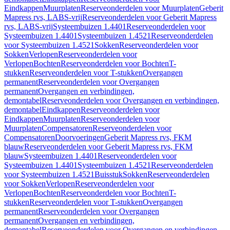
Eindkappen
Muurplaten
Reserveonderdelen voor Muurplaten
Geberit
Mapress rvs, LABS-vrij
Reserveonderdelen voor Geberit Mapress
rvs, LABS-vrij
Systeembuizen 1.4401
Reserveonderdelen voor
Systeembuizen 1.4401
Systeembuizen 1.4521
Reserveonderdelen
voor Systeembuizen 1.4521
Sokken
Reserveonderdelen voor
Sokken
Verlopen
Reserveonderdelen voor
Verlopen
Bochten
Reserveonderdelen voor Bochten
T-
stukken
Reserveonderdelen voor T-stukken
Overgangen
permanent
Reserveonderdelen voor Overgangen
permanent
Overgangen en verbindingen,
demontabel
Reserveonderdelen voor Overgangen en verbindingen,
demontabel
Eindkappen
Reserveonderdelen voor
Eindkappen
Muurplaten
Reserveonderdelen voor
Muurplaten
Compensatoren
Reserveonderdelen voor
Compensatoren
Doorvoeringen
Geberit Mapress rvs, FKM
blauw
Reserveonderdelen voor Geberit Mapress rvs, FKM
blauw
Systeembuizen 1.4401
Reserveonderdelen voor
Systeembuizen 1.4401
Systeembuizen 1.4521
Reserveonderdelen
voor Systeembuizen 1.4521
Buisstuk
Sokken
Reserveonderdelen
voor Sokken
Verlopen
Reserveonderdelen voor
Verlopen
Bochten
Reserveonderdelen voor Bochten
T-
stukken
Reserveonderdelen voor T-stukken
Overgangen
permanent
Reserveonderdelen voor Overgangen
permanent
Overgangen en verbindingen,
demontabel
Reserveonderdelen voor Overgangen en verbindingen,