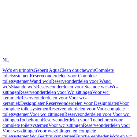
NL
Wc's en urinoirs
Geberit AquaClean douchewc’s
Complete
toiletsystemen
Reserveonderdelen voor Complete
toiletsystemen
Wand-wc's
Reserveonderdelen voor Wand-
wc's
Staande wc's
Reserveonderdelen voor Staande wc's
Wc-
zittingen
Reserveonderdelen voor Wc-zittingen
Voor wc-
keramiek
Reserveonderdelen voor Voor wc-
keramiek
Designplaten
Reserveonderdelen voor Designplaten
Voor
complete toiletsystemen
Reserveonderdelen voor Voor complete
toiletsystemen
Voor wc-zittingen
Reserveonderdelen voor Voor wc-
zittingen
Toebehoren
Reserveonderdelen voor Toebehoren
Voor
complete toiletsystemen
Voor wc-zittingen
Reserveonderdelen voor
Voor wc-zittingen
Voor wc-zittingen en complete
toiletsystemen
Wc's
Verbruiksmateriaal
Functie-eenheden
Wc's en wc-