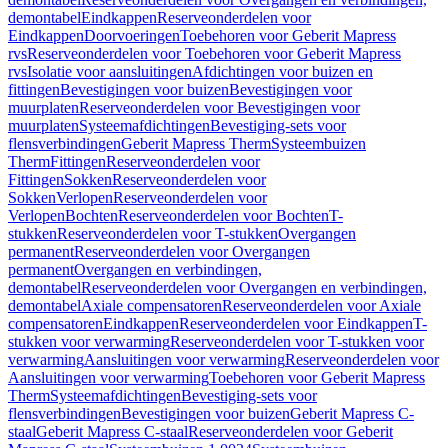
demontabel
Eindkappen
Reserveonderdelen voor
Eindkappen
Doorvoeringen
Toebehoren voor Geberit Mapress
rvs
Reserveonderdelen voor Toebehoren voor Geberit Mapress
rvs
Isolatie voor aansluitingen
Afdichtingen voor buizen en
fittingen
Bevestigingen voor buizen
Bevestigingen voor
muurplaten
Reserveonderdelen voor Bevestigingen voor
muurplaten
Systeemafdichtingen
Bevestiging-sets voor
flensverbindingen
Geberit Mapress Therm
Systeembuizen
Therm
Fittingen
Reserveonderdelen voor
Fittingen
Sokken
Reserveonderdelen voor
Sokken
Verlopen
Reserveonderdelen voor
Verlopen
Bochten
Reserveonderdelen voor Bochten
T-
stukken
Reserveonderdelen voor T-stukken
Overgangen
permanent
Reserveonderdelen voor Overgangen
permanent
Overgangen en verbindingen,
demontabel
Reserveonderdelen voor Overgangen en verbindingen,
demontabel
Axiale compensatoren
Reserveonderdelen voor Axiale
compensatoren
Eindkappen
Reserveonderdelen voor Eindkappen
T-
stukken voor verwarming
Reserveonderdelen voor T-stukken voor
verwarming
Aansluitingen voor verwarming
Reserveonderdelen voor
Aansluitingen voor verwarming
Toebehoren voor Geberit Mapress
Therm
Systeemafdichtingen
Bevestiging-sets voor
flensverbindingen
Bevestigingen voor buizen
Geberit Mapress C-
staal
Geberit Mapress C-staal
Reserveonderdelen voor Geberit