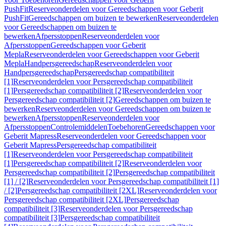
PushFit
Reserveonderdelen voor Gereedschappen voor Geberit
PushFit
Gereedschappen om buizen te bewerken
Reserveonderdelen
voor Gereedschappen om buizen te
bewerken
Afpersstoppen
Reserveonderdelen voor
Afpersstoppen
Gereedschappen voor Geberit
Mepla
Reserveonderdelen voor Gereedschappen voor Geberit
Mepla
Handpersgereedschap
Reserveonderdelen voor
Handpersgereedschap
Persgereedschap compatibiliteit
[1]
Reserveonderdelen voor Persgereedschap compatibiliteit
[1]
Persgereedschap compatibiliteit [2]
Reserveonderdelen voor
Persgereedschap compatibiliteit [2]
Gereedschappen om buizen te
bewerken
Reserveonderdelen voor Gereedschappen om buizen te
bewerken
Afpersstoppen
Reserveonderdelen voor
Afpersstoppen
Controlemiddelen
Toebehoren
Gereedschappen voor
Geberit Mapress
Reserveonderdelen voor Gereedschappen voor
Geberit Mapress
Persgereedschap compatibiliteit
[1]
Reserveonderdelen voor Persgereedschap compatibiliteit
[1]
Persgereedschap compatibiliteit [2]
Reserveonderdelen voor
Persgereedschap compatibiliteit [2]
Persgereedschap compatibiliteit
[1] / [2]
Reserveonderdelen voor Persgereedschap compatibiliteit [1]
/ [2]
Persgereedschap compatibiliteit [2XL]
Reserveonderdelen voor
Persgereedschap compatibiliteit [2XL]
Persgereedschap
compatibiliteit [3]
Reserveonderdelen voor Persgereedschap
compatibiliteit [3]
Persgereedschap compatibiliteit