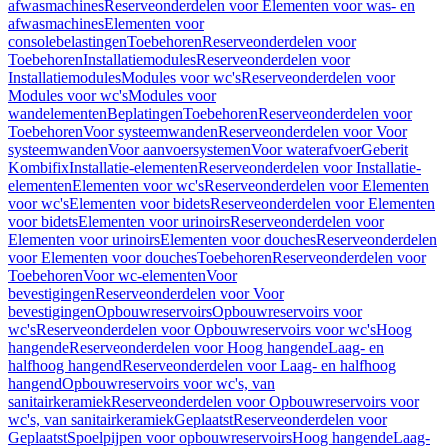
afwasmachines
Reserveonderdelen voor Elementen voor was- en
afwasmachines
Elementen voor
consolebelastingen
Toebehoren
Reserveonderdelen voor
Toebehoren
Installatiemodules
Reserveonderdelen voor
Installatiemodules
Modules voor wc's
Reserveonderdelen voor
Modules voor wc's
Modules voor
wandelementen
Beplatingen
Toebehoren
Reserveonderdelen voor
Toebehoren
Voor systeemwanden
Reserveonderdelen voor Voor
systeemwanden
Voor aanvoersystemen
Voor waterafvoer
Geberit
Kombifix
Installatie-elementen
Reserveonderdelen voor Installatie-
elementen
Elementen voor wc's
Reserveonderdelen voor Elementen
voor wc's
Elementen voor bidets
Reserveonderdelen voor Elementen
voor bidets
Elementen voor urinoirs
Reserveonderdelen voor
Elementen voor urinoirs
Elementen voor douches
Reserveonderdelen
voor Elementen voor douches
Toebehoren
Reserveonderdelen voor
Toebehoren
Voor wc-elementen
Voor
bevestigingen
Reserveonderdelen voor Voor
bevestigingen
Opbouwreservoirs
Opbouwreservoirs voor
wc's
Reserveonderdelen voor Opbouwreservoirs voor wc's
Hoog
hangende
Reserveonderdelen voor Hoog hangende
Laag- en
halfhoog hangend
Reserveonderdelen voor Laag- en halfhoog
hangend
Opbouwreservoirs voor wc's, van
sanitairkeramiek
Reserveonderdelen voor Opbouwreservoirs voor
wc's, van sanitairkeramiek
Geplaatst
Reserveonderdelen voor
Geplaatst
Spoelpijpen voor opbouwreservoirs
Hoog hangende
Laag-