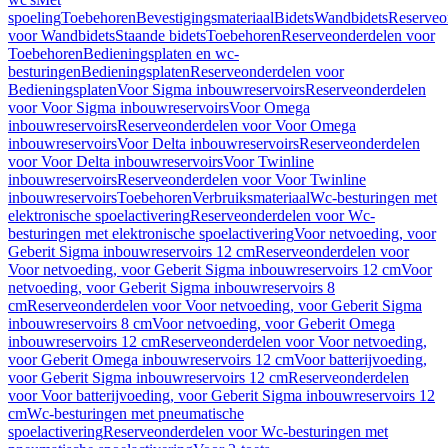
spoeling
Toebehoren
Bevestigingsmateriaal
Bidets
Wandbidets
Reserveo
voor Wandbidets
Staande bidets
Toebehoren
Reserveonderdelen voor
Toebehoren
Bedieningsplaten en wc-
besturingen
Bedieningsplaten
Reserveonderdelen voor
Bedieningsplaten
Voor Sigma inbouwreservoirs
Reserveonderdelen
voor Voor Sigma inbouwreservoirs
Voor Omega
inbouwreservoirs
Reserveonderdelen voor Voor Omega
inbouwreservoirs
Voor Delta inbouwreservoirs
Reserveonderdelen
voor Voor Delta inbouwreservoirs
Voor Twinline
inbouwreservoirs
Reserveonderdelen voor Voor Twinline
inbouwreservoirs
Toebehoren
Verbruiksmateriaal
Wc-besturingen met
elektronische spoelactivering
Reserveonderdelen voor Wc-
besturingen met elektronische spoelactivering
Voor netvoeding, voor
Geberit Sigma inbouwreservoirs 12 cm
Reserveonderdelen voor
Voor netvoeding, voor Geberit Sigma inbouwreservoirs 12 cm
Voor
netvoeding, voor Geberit Sigma inbouwreservoirs 8
cm
Reserveonderdelen voor Voor netvoeding, voor Geberit Sigma
inbouwreservoirs 8 cm
Voor netvoeding, voor Geberit Omega
inbouwreservoirs 12 cm
Reserveonderdelen voor Voor netvoeding,
voor Geberit Omega inbouwreservoirs 12 cm
Voor batterijvoeding,
voor Geberit Sigma inbouwreservoirs 12 cm
Reserveonderdelen
voor Voor batterijvoeding, voor Geberit Sigma inbouwreservoirs 12
cm
Wc-besturingen met pneumatische
spoelactivering
Reserveonderdelen voor Wc-besturingen met