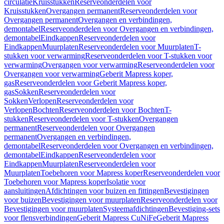
circulatie
Kruisstukken
Reserveonderdelen voor
Kruisstukken
Overgangen permanent
Reserveonderdelen voor
Overgangen permanent
Overgangen en verbindingen,
demontabel
Reserveonderdelen voor Overgangen en verbindingen,
demontabel
Eindkappen
Reserveonderdelen voor
Eindkappen
Muurplaten
Reserveonderdelen voor Muurplaten
T-
stukken voor verwarming
Reserveonderdelen voor T-stukken voor
verwarming
Overgangen voor verwarming
Reserveonderdelen voor
Overgangen voor verwarming
Geberit Mapress koper,
gas
Reserveonderdelen voor Geberit Mapress koper,
gas
Sokken
Reserveonderdelen voor
Sokken
Verlopen
Reserveonderdelen voor
Verlopen
Bochten
Reserveonderdelen voor Bochten
T-
stukken
Reserveonderdelen voor T-stukken
Overgangen
permanent
Reserveonderdelen voor Overgangen
permanent
Overgangen en verbindingen,
demontabel
Reserveonderdelen voor Overgangen en verbindingen,
demontabel
Eindkappen
Reserveonderdelen voor
Eindkappen
Muurplaten
Reserveonderdelen voor
Muurplaten
Toebehoren voor Mapress koper
Reserveonderdelen voor
Toebehoren voor Mapress koper
Isolatie voor
aansluitingen
Afdichtingen voor buizen en fittingen
Bevestigingen
voor buizen
Bevestigingen voor muurplaten
Reserveonderdelen voor
Bevestigingen voor muurplaten
Systeemafdichtingen
Bevestiging-sets
voor flensverbindingen
Geberit Mapress CuNiFe
Geberit Mapress