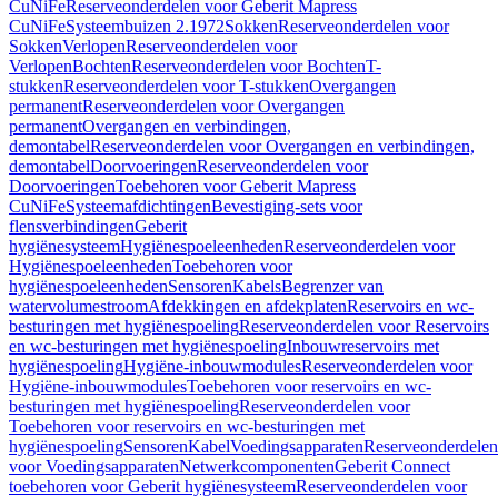
CuNiFe
Reserveonderdelen voor Geberit Mapress
CuNiFe
Systeembuizen 2.1972
Sokken
Reserveonderdelen voor
Sokken
Verlopen
Reserveonderdelen voor
Verlopen
Bochten
Reserveonderdelen voor Bochten
T-
stukken
Reserveonderdelen voor T-stukken
Overgangen
permanent
Reserveonderdelen voor Overgangen
permanent
Overgangen en verbindingen,
demontabel
Reserveonderdelen voor Overgangen en verbindingen,
demontabel
Doorvoeringen
Reserveonderdelen voor
Doorvoeringen
Toebehoren voor Geberit Mapress
CuNiFe
Systeemafdichtingen
Bevestiging-sets voor
flensverbindingen
Geberit
hygiënesysteem
Hygiënespoeleenheden
Reserveonderdelen voor
Hygiënespoeleenheden
Toebehoren voor
hygiënespoeleenheden
Sensoren
Kabels
Begrenzer van
watervolumestroom
Afdekkingen en afdekplaten
Reservoirs en wc-
besturingen met hygiënespoeling
Reserveonderdelen voor Reservoirs
en wc-besturingen met hygiënespoeling
Inbouwreservoirs met
hygiënespoeling
Hygiëne-inbouwmodules
Reserveonderdelen voor
Hygiëne-inbouwmodules
Toebehoren voor reservoirs en wc-
besturingen met hygiënespoeling
Reserveonderdelen voor
Toebehoren voor reservoirs en wc-besturingen met
hygiënespoeling
Sensoren
Kabel
Voedingsapparaten
Reserveonderdelen
voor Voedingsapparaten
Netwerkcomponenten
Geberit Connect
toebehoren voor Geberit hygiënesysteem
Reserveonderdelen voor