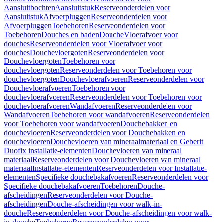
Aansluitbochten
Aansluitstuk
Reserveonderdelen voor
Aansluitstuk
Afvoerpluggen
Reserveonderdelen voor
Afvoerpluggen
Toebehoren
Reserveonderdelen voor
Toebehoren
Douches en baden
Douche
Vloerafvoer voor
douches
Reserveonderdelen voor Vloerafvoer voor
douches
Douchevloergoten
Reserveonderdelen voor
Douchevloergoten
Toebehoren voor
douchevloergoten
Reserveonderdelen voor Toebehoren voor
douchevloergoten
Douchevloerafvoeren
Reserveonderdelen voor
Douchevloerafvoeren
Toebehoren voor
douchevloerafvoeren
Reserveonderdelen voor Toebehoren voor
douchevloerafvoeren
Wandafvoeren
Reserveonderdelen voor
Wandafvoeren
Toebehoren voor wandafvoeren
Reserveonderdelen
voor Toebehoren voor wandafvoeren
Douchebakken en
douchevloeren
Reserveonderdelen voor Douchebakken en
douchevloeren
Douchevloeren van mineraalmateriaal en Geberit
Duofix installatie-elementen
Douchevloeren van mineraal
materiaal
Reserveonderdelen voor Douchevloeren van mineraal
materiaal
Installatie-elementen
Reserveonderdelen voor Installatie-
elementen
Specifieke douchebakafvoeren
Reserveonderdelen voor
Specifieke douchebakafvoeren
Toebehoren
Douche-
afscheidingen
Reserveonderdelen voor Douche-
afscheidingen
Douche-afscheidingen voor walk-in-
douche
Reserveonderdelen voor Douche-afscheidingen voor walk-
in-douche
Toebehoren
Reserveonderdelen voor