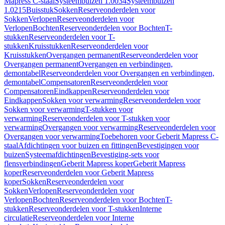
Mapress C-staal
Systeembuizen 1.0034
Systeembuizen
1.0215
Buisstuk
Sokken
Reserveonderdelen voor
Sokken
Verlopen
Reserveonderdelen voor
Verlopen
Bochten
Reserveonderdelen voor Bochten
T-
stukken
Reserveonderdelen voor T-
stukken
Kruisstukken
Reserveonderdelen voor
Kruisstukken
Overgangen permanent
Reserveonderdelen voor
Overgangen permanent
Overgangen en verbindingen,
demontabel
Reserveonderdelen voor Overgangen en verbindingen,
demontabel
Compensatoren
Reserveonderdelen voor
Compensatoren
Eindkappen
Reserveonderdelen voor
Eindkappen
Sokken voor verwarming
Reserveonderdelen voor
Sokken voor verwarming
T-stukken voor
verwarming
Reserveonderdelen voor T-stukken voor
verwarming
Overgangen voor verwarming
Reserveonderdelen voor
Overgangen voor verwarming
Toebehoren voor Geberit Mapress C-
staal
Afdichtingen voor buizen en fittingen
Bevestigingen voor
buizen
Systeemafdichtingen
Bevestiging-sets voor
flensverbindingen
Geberit Mapress koper
Geberit Mapress
koper
Reserveonderdelen voor Geberit Mapress
koper
Sokken
Reserveonderdelen voor
Sokken
Verlopen
Reserveonderdelen voor
Verlopen
Bochten
Reserveonderdelen voor Bochten
T-
stukken
Reserveonderdelen voor T-stukken
Interne
circulatie
Reserveonderdelen voor Interne