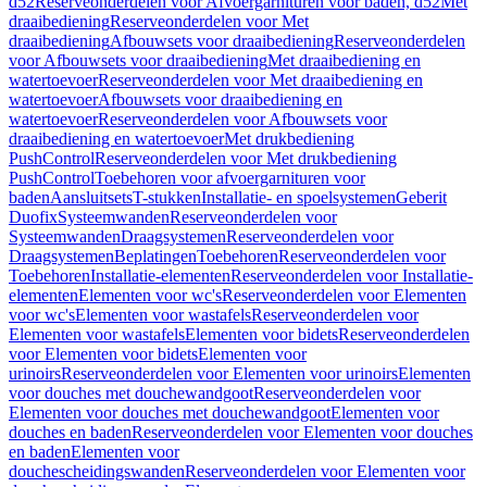
d52
Reserveonderdelen voor Afvoergarnituren voor baden, d52
Met
draaibediening
Reserveonderdelen voor Met
draaibediening
Afbouwsets voor draaibediening
Reserveonderdelen
voor Afbouwsets voor draaibediening
Met draaibediening en
watertoevoer
Reserveonderdelen voor Met draaibediening en
watertoevoer
Afbouwsets voor draaibediening en
watertoevoer
Reserveonderdelen voor Afbouwsets voor
draaibediening en watertoevoer
Met drukbediening
PushControl
Reserveonderdelen voor Met drukbediening
PushControl
Toebehoren voor afvoergarnituren voor
baden
Aansluitsets
T-stukken
Installatie- en spoelsystemen
Geberit
Duofix
Systeemwanden
Reserveonderdelen voor
Systeemwanden
Draagsystemen
Reserveonderdelen voor
Draagsystemen
Beplatingen
Toebehoren
Reserveonderdelen voor
Toebehoren
Installatie-elementen
Reserveonderdelen voor Installatie-
elementen
Elementen voor wc's
Reserveonderdelen voor Elementen
voor wc's
Elementen voor wastafels
Reserveonderdelen voor
Elementen voor wastafels
Elementen voor bidets
Reserveonderdelen
voor Elementen voor bidets
Elementen voor
urinoirs
Reserveonderdelen voor Elementen voor urinoirs
Elementen
voor douches met douchewandgoot
Reserveonderdelen voor
Elementen voor douches met douchewandgoot
Elementen voor
douches en baden
Reserveonderdelen voor Elementen voor douches
en baden
Elementen voor
douchescheidingswanden
Reserveonderdelen voor Elementen voor