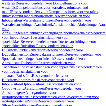
wastafels
Reserveonderdelen voor Dompelbuissifons voor
wastafels
Dompelbuissifons voor wastafels, ruimtesparend
model
Reserveonderdelen voor Dompelbuissifons voor wastafels,
ruimtesparend model
Inbouwsifons
Reserveonderdelen voor
Inbouwsifons
Wastafelaansluitingen
Reserveonderdelen voor
Wastafelaansluitingen
Aansluitstuk
Aansluitbochten
Abdeckungen
Aans
voor
Aansluitingen
Afdichtingen
Verlengingen
Inbouwboxen
Reserveonderd
voor Inbouwboxen
Toestelaansluitingen voor
spoelbakken
Reserveonderdelen voor Toestelaansluitingen voor
spoelbakken
Buissifons
Reserveonderdelen voor
Buissifons
Dubbelkamersifons
Reserveonderdelen voor
Dubbelkamersifons
Spoelbakaansluitingen
Reserveonderdelen voor
Spoelbakaansluitingen
Aansluitstuk
Reserveonderdelen voor
Aansluitstuk
Toebehoren
Reserveonderdelen voor
Toebehoren
Toestelaansluitingen voor apparaten
Reserveonderdelen
voor Toestelaansluitingen voor
apparaten
Buissifons
Reserveonderdelen voor
Buissifons
Inbouwsifons
Reserveonderdelen voor
Inbouwsifons
Opbouwsifons
Reserveonderdelen voor
Opbouwsifons
Aansluitingen
Reserveonderdelen voor
Aansluitingen
Afvoergarnituren voor
uitstortgootstenen
Reserveonderdelen voor Afvoergarnituren voor
uitstortgootstenen
Sifons
Reserveonderdelen voor
Sifons
Aansluitbochten
Reserveonderdelen voor