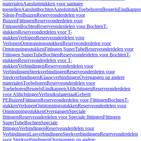
materialen
Aansluitstukken voor sanitaire
toestellen
Aansluitbochten
Aansluitstuk
Toebehoren
Beugels
Eindkappe
Silent-Pro
Buizen
Reserveonderdelen voor
Buizen
Fittingen
Reserveonderdelen voor
Fittingen
Bochten
Reserveonderdelen voor Bochten
T-
stukken
Reserveonderdelen voor T-
stukken
Verlopen
Reserveonderdelen voor
Verlopen
Ontstoppingsstukken
Reserveonderdelen voor
Ontstoppingsstukken
Fittingen SuperTube
Reserveonderdelen voor
Fittingen SuperTube
Bochten
Reserveonderdelen voor Bochten
T-
stukken
Reserveonderdelen voor T-
stukken
Verbindingen
Reserveonderdelen voor
Verbindingen
Steekverbindingen
Reserveonderdelen voor
Steekverbindingen
Klauwverbindingen
Overgangen op andere
materialen
Toebehoren
Reserveonderdelen voor
Toebehoren
Beugels
Eindkappen
Afdichtingen
Reserveonderdelen
voor Afdichtingen
Verbruiksmateriaal
Geberit
PE
Buizen
Fittingen
Reserveonderdelen voor Fittingen
Bochten
T-
stukken
Verlopen
Ontstoppingsstukken
Reserveonderdelen voor
Ontstoppingsstukken
Overgangen
Speciale
fittingen
Reserveonderdelen voor Speciale fittingen
Fittingen
SuperTube
Bochten
Speciale
fittingen
Verbindingen
Reserveonderdelen voor
Verbindingen
Lasverbindingen
Steekverbindingen
Reserveonderdelen
voor Steekverbindingen
Overgangen op andere