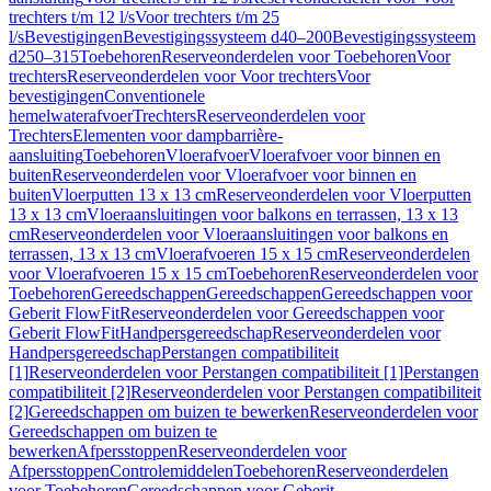
trechters t/m 12 l/s
Voor trechters t/m 25
l/s
Bevestigingen
Bevestigingssysteem d40–200
Bevestigingssysteem
d250–315
Toebehoren
Reserveonderdelen voor Toebehoren
Voor
trechters
Reserveonderdelen voor Voor trechters
Voor
bevestigingen
Conventionele
hemelwaterafvoer
Trechters
Reserveonderdelen voor
Trechters
Elementen voor dampbarrière-
aansluiting
Toebehoren
Vloerafvoer
Vloerafvoer voor binnen en
buiten
Reserveonderdelen voor Vloerafvoer voor binnen en
buiten
Vloerputten 13 x 13 cm
Reserveonderdelen voor Vloerputten
13 x 13 cm
Vloeraansluitingen voor balkons en terrassen, 13 x 13
cm
Reserveonderdelen voor Vloeraansluitingen voor balkons en
terrassen, 13 x 13 cm
Vloerafvoeren 15 x 15 cm
Reserveonderdelen
voor Vloerafvoeren 15 x 15 cm
Toebehoren
Reserveonderdelen voor
Toebehoren
Gereedschappen
Gereedschappen
Gereedschappen voor
Geberit FlowFit
Reserveonderdelen voor Gereedschappen voor
Geberit FlowFit
Handpersgereedschap
Reserveonderdelen voor
Handpersgereedschap
Perstangen compatibiliteit
[1]
Reserveonderdelen voor Perstangen compatibiliteit [1]
Perstangen
compatibiliteit [2]
Reserveonderdelen voor Perstangen compatibiliteit
[2]
Gereedschappen om buizen te bewerken
Reserveonderdelen voor
Gereedschappen om buizen te
bewerken
Afpersstoppen
Reserveonderdelen voor
Afpersstoppen
Controlemiddelen
Toebehoren
Reserveonderdelen
voor Toebehoren
Gereedschappen voor Geberit