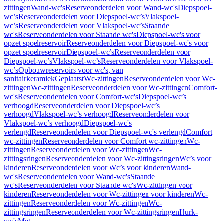
zittingen
Wand-wc's
Reserveonderdelen voor Wand-wc's
Diepspoel-
wc’s
Reserveonderdelen voor Diepspoel-wc’s
Vlakspoel-
wc’s
Reserveonderdelen voor Vlakspoel-wc’s
Staande
wc's
Reserveonderdelen voor Staande wc's
Diepspoel-wc's voor
opzet spoelreservoir
Reserveonderdelen voor Diepspoel-wc's voor
opzet spoelreservoir
Diepspoel-wc’s
Reserveonderdelen voor
Diepspoel-wc’s
Vlakspoel-wc’s
Reserveonderdelen voor Vlakspoel-
wc’s
Opbouwreservoirs voor wc's, van
sanitairkeramiek
Geplaatst
Wc-zittingen
Reserveonderdelen voor Wc-
zittingen
Wc-zittingen
Reserveonderdelen voor Wc-zittingen
Comfort-
wc's
Reserveonderdelen voor Comfort-wc's
Diepspoel-wc’s
verhoogd
Reserveonderdelen voor Diepspoel-wc’s
verhoogd
Vlakspoel-wc’s verhoogd
Reserveonderdelen voor
Vlakspoel-wc’s verhoogd
Diepspoel-wc's
verlengd
Reserveonderdelen voor Diepspoel-wc's verlengd
Comfort
wc-zittingen
Reserveonderdelen voor Comfort wc-zittingen
Wc-
zittingen
Reserveonderdelen voor Wc-zittingen
Wc-
zittingsringen
Reserveonderdelen voor Wc-zittingsringen
Wc’s voor
kinderen
Reserveonderdelen voor Wc’s voor kinderen
Wand-
wc's
Reserveonderdelen voor Wand-wc's
Staande
wc's
Reserveonderdelen voor Staande wc's
Wc-zittingen voor
kinderen
Reserveonderdelen voor Wc-zittingen voor kinderen
Wc-
zittingen
Reserveonderdelen voor Wc-zittingen
Wc-
zittingsringen
Reserveonderdelen voor Wc-zittingsringen
Hurk-
wc's
Met