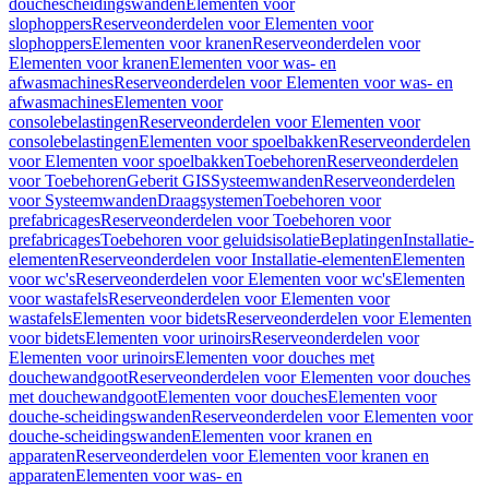
douchescheidingswanden
Elementen voor
slophoppers
Reserveonderdelen voor Elementen voor
slophoppers
Elementen voor kranen
Reserveonderdelen voor
Elementen voor kranen
Elementen voor was- en
afwasmachines
Reserveonderdelen voor Elementen voor was- en
afwasmachines
Elementen voor
consolebelastingen
Reserveonderdelen voor Elementen voor
consolebelastingen
Elementen voor spoelbakken
Reserveonderdelen
voor Elementen voor spoelbakken
Toebehoren
Reserveonderdelen
voor Toebehoren
Geberit GIS
Systeemwanden
Reserveonderdelen
voor Systeemwanden
Draagsystemen
Toebehoren voor
prefabricages
Reserveonderdelen voor Toebehoren voor
prefabricages
Toebehoren voor geluidsisolatie
Beplatingen
Installatie-
elementen
Reserveonderdelen voor Installatie-elementen
Elementen
voor wc's
Reserveonderdelen voor Elementen voor wc's
Elementen
voor wastafels
Reserveonderdelen voor Elementen voor
wastafels
Elementen voor bidets
Reserveonderdelen voor Elementen
voor bidets
Elementen voor urinoirs
Reserveonderdelen voor
Elementen voor urinoirs
Elementen voor douches met
douchewandgoot
Reserveonderdelen voor Elementen voor douches
met douchewandgoot
Elementen voor douches
Elementen voor
douche-scheidingswanden
Reserveonderdelen voor Elementen voor
douche-scheidingswanden
Elementen voor kranen en
apparaten
Reserveonderdelen voor Elementen voor kranen en
apparaten
Elementen voor was- en