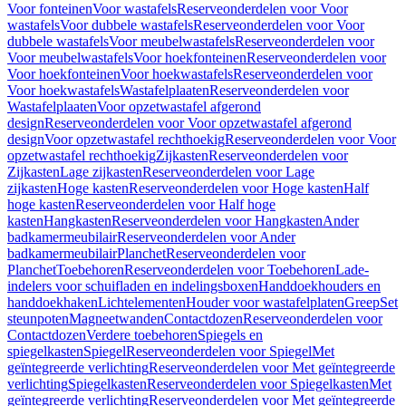
Voor fonteinen
Voor wastafels
Reserveonderdelen voor Voor
wastafels
Voor dubbele wastafels
Reserveonderdelen voor Voor
dubbele wastafels
Voor meubelwastafels
Reserveonderdelen voor
Voor meubelwastafels
Voor hoekfonteinen
Reserveonderdelen voor
Voor hoekfonteinen
Voor hoekwastafels
Reserveonderdelen voor
Voor hoekwastafels
Wastafelplaaten
Reserveonderdelen voor
Wastafelplaaten
Voor opzetwastafel afgerond
design
Reserveonderdelen voor Voor opzetwastafel afgerond
design
Voor opzetwastafel rechthoekig
Reserveonderdelen voor Voor
opzetwastafel rechthoekig
Zijkasten
Reserveonderdelen voor
Zijkasten
Lage zijkasten
Reserveonderdelen voor Lage
zijkasten
Hoge kasten
Reserveonderdelen voor Hoge kasten
Half
hoge kasten
Reserveonderdelen voor Half hoge
kasten
Hangkasten
Reserveonderdelen voor Hangkasten
Ander
badkamermeubilair
Reserveonderdelen voor Ander
badkamermeubilair
Planchet
Reserveonderdelen voor
Planchet
Toebehoren
Reserveonderdelen voor Toebehoren
Lade-
indelers voor schuifladen en indelingsboxen
Handdoekhouders en
handdoekhaken
Lichtelementen
Houder voor wastafelplaten
Greep
Set
steunpoten
Magneetwanden
Contactdozen
Reserveonderdelen voor
Contactdozen
Verdere toebehoren
Spiegels en
spiegelkasten
Spiegel
Reserveonderdelen voor Spiegel
Met
geïntegreerde verlichting
Reserveonderdelen voor Met geïntegreerde
verlichting
Spiegelkasten
Reserveonderdelen voor Spiegelkasten
Met
geïntegreerde verlichting
Reserveonderdelen voor Met geïntegreerde