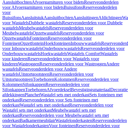
Aansluitbochten
Afvoergarnituren voor bidets
Reserveonderdelen
voor Afvoergarnituren voor bidets
Buissifons
Reserveonderdelen
voor
Buissifons
Aansluitstuk
Aansluitbochten
Aansluitingen
Afdichtingen
Was
voor Wastafels
Dubbele wastafels
Reserveonderdelen voor Dubbele
wastafels
Meubelwastafels
Reserveonderdelen voor
Meubelwastafels
Opzetwastafels
Reserveonderdelen voor
Opzetwastafels
Fonteinen
Reserveonderdelen voor
Fonteinen
Opzetfontein
Hoekfonteinen
Inbouwwastafels
Reserveonderd
voor Inbouwwastafels
Onderbouwwastafels
Reserveonderdelen voor
Onderbouwwastafels
Hoekwastafels
Wastafels Comfort
Wastafels
voor kinderen
Reserveonderdelen voor Wastafels voor
kinderen
Wastroggen
Reserveonderdelen voor Wastroggen
Andere
wastafels
Reserveonderdelen voor Andere
wastafels
Uitstortgootsteen
Reserveonderdelen voor
Uitstortgootsteen
Toebehoren
Kolommen
Reserveonderdelen voor
Kolommen
Sifonkappen
Reserveonderdelen voor
Sifonkappen
Toebehoren
Afvoerdeksel
Bevestigingsmateriaal
Decorati
afdekkingen
Planchet
Wastafel sets met onderkast
Sets fonteinen met
onderkast
Reserveonderdelen voor Sets fonteinen met
onderkast
Wastafel sets met onderkast
Reserveonderdelen voor
Wastafel sets met onderkast
Meubelwastafel sets met
onderkast
Reserveonderdelen voor Meubelwastafel sets met
onderkast
Badkamermeubilair
Wastafelonderkasten
Reserveonderdelen
voor Wastafelonderkasten
Voor fonteinen
Reserveonderdelen voor