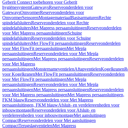
Geberit Connect toebehoren voor Geberit
hygiënesysteem
Gateways
Reserveonderdelen voor
Gateways
Omvormer
Reserveonderdelen voor
Omvormer
Sensoren
Montagemateriaal
Basisarmaturen
Rechte
spindelafsluiters
Reserveonderdelen voor Rechte
spindelafsluiters
Met Mapress persaansluitingen
Reserveonderdelen
voor Met Mapress persaansluitingen
Schuine
spindelafsluiters
Reserveonderdelen voor Schuine
spindelafsluiters
Met FlowFit persaansluitingen
Reserveonderdelen
voor Met FlowFit persaansluitingen
Met Mepla
persaansluitingen
Reserveonderdelen voor Met Mepla
persaansluitingen
Met Mapress persaansluitingen
Reserveonderdelen
voor Met Mapress
persaansluitingen
Monsternameventielen
Aftapventielen
Kogelkranen
R
voor Kogelkranen
Met FlowFit persaansluitingen
Reserveonderdelen
voor Met FlowFit persaansluitingen
Met Mepla
persaansluitingen
Reserveonderdelen voor Met Mepla
persaansluitingen
Met Mapress persaansluitingen
Reserveonderdelen
voor Met Mapress persaansluitingen
Met Mapress persaansluitingen,
FKM blauw
Reserveonderdelen voor Met Mapress
persaansluitingen, FKM blauw
Afsluit- en verdelereenheden voor
inbouwmontage
Reserveonderdelen voor Afsluit- en
verdelereenheden voor inbouwmontage
Met aansluitingen
Compact
Reserveonderdelen voor Met aansluitingen
Compact
Terugslagventielen
Met Mapress