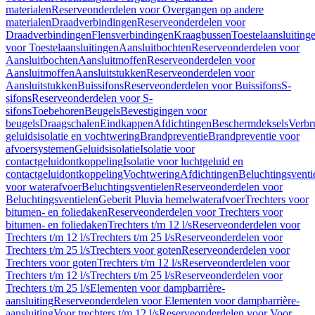
materialen
Reserveonderdelen voor Overgangen op andere
materialen
Draadverbindingen
Reserveonderdelen voor
Draadverbindingen
Flensverbindingen
Kraagbussen
Toestelaansluiting
voor Toestelaansluitingen
Aansluitbochten
Reserveonderdelen voor
Aansluitbochten
Aansluitmoffen
Reserveonderdelen voor
Aansluitmoffen
Aansluitstukken
Reserveonderdelen voor
Aansluitstukken
Buissifons
Reserveonderdelen voor Buissifons
S-
sifons
Reserveonderdelen voor S-
sifons
Toebehoren
Beugels
Bevestigingen voor
beugels
Draagschalen
Eindkappen
Afdichtingen
Beschermdeksels
Verbr
geluidsisolatie en vochtwering
Brandpreventie
Brandpreventie voor
afvoersystemen
Geluidsisolatie
Isolatie voor
contactgeluidontkoppeling
Isolatie voor luchtgeluid en
contactgeluidontkoppeling
Vochtwering
Afdichtingen
Beluchtingsventi
voor waterafvoer
Beluchtingsventielen
Reserveonderdelen voor
Beluchtingsventielen
Geberit Pluvia hemelwaterafvoer
Trechters voor
bitumen- en foliedaken
Reserveonderdelen voor Trechters voor
bitumen- en foliedaken
Trechters t/m 12 l/s
Reserveonderdelen voor
Trechters t/m 12 l/s
Trechters t/m 25 l/s
Reserveonderdelen voor
Trechters t/m 25 l/s
Trechters voor goten
Reserveonderdelen voor
Trechters voor goten
Trechters t/m 12 l/s
Reserveonderdelen voor
Trechters t/m 12 l/s
Trechters t/m 25 l/s
Reserveonderdelen voor
Trechters t/m 25 l/s
Elementen voor dampbarrière-
aansluiting
Reserveonderdelen voor Elementen voor dampbarrière-
aansluiting
Voor trechters t/m 12 l/s
Reserveonderdelen voor Voor