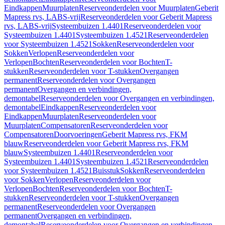
Eindkappen
Muurplaten
Reserveonderdelen voor Muurplaten
Geberit
Mapress rvs, LABS-vrij
Reserveonderdelen voor Geberit Mapress
rvs, LABS-vrij
Systeembuizen 1.4401
Reserveonderdelen voor
Systeembuizen 1.4401
Systeembuizen 1.4521
Reserveonderdelen
voor Systeembuizen 1.4521
Sokken
Reserveonderdelen voor
Sokken
Verlopen
Reserveonderdelen voor
Verlopen
Bochten
Reserveonderdelen voor Bochten
T-
stukken
Reserveonderdelen voor T-stukken
Overgangen
permanent
Reserveonderdelen voor Overgangen
permanent
Overgangen en verbindingen,
demontabel
Reserveonderdelen voor Overgangen en verbindingen,
demontabel
Eindkappen
Reserveonderdelen voor
Eindkappen
Muurplaten
Reserveonderdelen voor
Muurplaten
Compensatoren
Reserveonderdelen voor
Compensatoren
Doorvoeringen
Geberit Mapress rvs, FKM
blauw
Reserveonderdelen voor Geberit Mapress rvs, FKM
blauw
Systeembuizen 1.4401
Reserveonderdelen voor
Systeembuizen 1.4401
Systeembuizen 1.4521
Reserveonderdelen
voor Systeembuizen 1.4521
Buisstuk
Sokken
Reserveonderdelen
voor Sokken
Verlopen
Reserveonderdelen voor
Verlopen
Bochten
Reserveonderdelen voor Bochten
T-
stukken
Reserveonderdelen voor T-stukken
Overgangen
permanent
Reserveonderdelen voor Overgangen
permanent
Overgangen en verbindingen,
demontabel
Reserveonderdelen voor Overgangen en verbindingen,