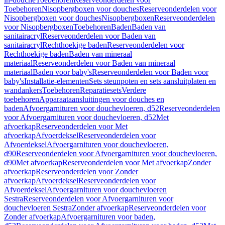
Toebehoren
Nisopbergboxen voor douches
Reserveonderdelen voor
Nisopbergboxen voor douches
Nisopbergboxen
Reserveonderdelen
voor Nisopbergboxen
Toebehoren
Baden
Baden van
sanitairacryl
Reserveonderdelen voor Baden van
sanitairacryl
Rechthoekige baden
Reserveonderdelen voor
Rechthoekige baden
Baden van mineraal
materiaal
Reserveonderdelen voor Baden van mineraal
materiaal
Baden voor baby's
Reserveonderdelen voor Baden voor
baby's
Installatie-elementen
Sets steunpoten en sets aansluitplaten en
wandankers
Toebehoren
Reparatiesets
Verdere
toebehoren
Apparaataansluitingen voor douches en
baden
Afvoergarnituren voor douchevloeren, d52
Reserveonderdelen
voor Afvoergarnituren voor douchevloeren, d52
Met
afvoerkap
Reserveonderdelen voor Met
afvoerkap
Afvoerdeksel
Reserveonderdelen voor
Afvoerdeksel
Afvoergarnituren voor douchevloeren,
d90
Reserveonderdelen voor Afvoergarnituren voor douchevloeren,
d90
Met afvoerkap
Reserveonderdelen voor Met afvoerkap
Zonder
afvoerkap
Reserveonderdelen voor Zonder
afvoerkap
Afvoerdeksel
Reserveonderdelen voor
Afvoerdeksel
Afvoergarnituren voor douchevloeren
Sestra
Reserveonderdelen voor Afvoergarnituren voor
douchevloeren Sestra
Zonder afvoerkap
Reserveonderdelen voor
Zonder afvoerkap
Afvoergarnituren voor baden,