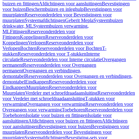
buizen en fittingen
Afdichtingen voor aansluitingen
Bevestigingen
voor buizen
Beschermbuizen en inleghulp
Bevestigingen voor
muurplaten
Reserveonderdelen voor Bevestigingen voor
muurplaten
Systeemafdichtingen
Geberit Mepla
Systeembuizen
drinkwater, ML
Systeembuizen verwarming,
ML
Fittingen
Reserveonderdelen voor
Fittingen
Koppelingen
Reserveonderdelen voor
Koppelingen
Verlopen
Reserveonderdelen voor
Verlopen
Bochten
Reserveonderdelen voor Bochten
T-
stukken
Reserveonderdelen voor T-stukken
Interne
circulatie
Reserveonderdelen voor Interne circulatie
Overgangen
permanent
Reserveonderdelen voor Overgangen
permanent
Overgangen en verbindingen,
demontabel
Reserveonderdelen voor Overgangen en verbindingen,
demontabel
Eindkappen
Reserveonderdelen voor
Eindkappen
Muurplaten
Reserveonderdelen voor
Muurplaten
Verdeler met schroefdraadaansluiting
Reserveonderdelen
voor Verdeler met schroefdraadaansluiting
T-stukken voor
verwarming
Overgangen voor verwarming
Reserveonderdelen voor
Overgangen voor verwarming
Toebehoren
Reserveonderdelen voor
Toebehoren
Isolatie voor buizen en fittingen
Isolatie voor
aansluitingen
Afdichtingen voor buizen en fittingen
Afdichtingen
voor aansluitingen
Bevestigingen voor buizen
Bevestigingen voor
muurplaten
Reserveonderdelen voor Bevestigingen voor
muurplaten
Systeemafdichtingen
Bevestiging-sets voor