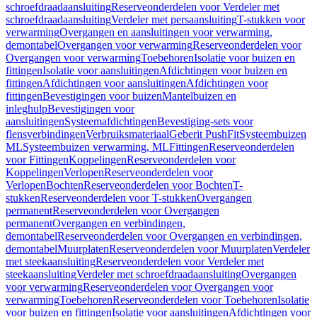
schroefdraadaansluiting
Reserveonderdelen voor Verdeler met
schroefdraadaansluiting
Verdeler met persaansluiting
T-stukken voor
verwarming
Overgangen en aansluitingen voor verwarming,
demontabel
Overgangen voor verwarming
Reserveonderdelen voor
Overgangen voor verwarming
Toebehoren
Isolatie voor buizen en
fittingen
Isolatie voor aansluitingen
Afdichtingen voor buizen en
fittingen
Afdichtingen voor aansluitingen
Afdichtingen voor
fittingen
Bevestigingen voor buizen
Mantelbuizen en
inleghulp
Bevestigingen voor
aansluitingen
Systeemafdichtingen
Bevestiging-sets voor
flensverbindingen
Verbruiksmateriaal
Geberit PushFit
Systeembuizen
ML
Systeembuizen verwarming, ML
Fittingen
Reserveonderdelen
voor Fittingen
Koppelingen
Reserveonderdelen voor
Koppelingen
Verlopen
Reserveonderdelen voor
Verlopen
Bochten
Reserveonderdelen voor Bochten
T-
stukken
Reserveonderdelen voor T-stukken
Overgangen
permanent
Reserveonderdelen voor Overgangen
permanent
Overgangen en verbindingen,
demontabel
Reserveonderdelen voor Overgangen en verbindingen,
demontabel
Muurplaten
Reserveonderdelen voor Muurplaten
Verdeler
met steekaansluiting
Reserveonderdelen voor Verdeler met
steekaansluiting
Verdeler met schroefdraadaansluiting
Overgangen
voor verwarming
Reserveonderdelen voor Overgangen voor
verwarming
Toebehoren
Reserveonderdelen voor Toebehoren
Isolatie
voor buizen en fittingen
Isolatie voor aansluitingen
Afdichtingen voor