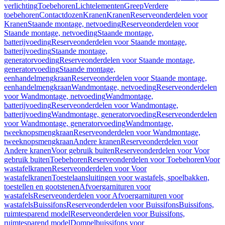
verlichting
Toebehoren
Lichtelementen
Greep
Verdere
toebehoren
Contactdozen
Kranen
Kranen
Reserveonderdelen voor
Kranen
Staande montage, netvoeding
Reserveonderdelen voor
Staande montage, netvoeding
Staande montage,
batterijvoeding
Reserveonderdelen voor Staande montage,
batterijvoeding
Staande montage,
generatorvoeding
Reserveonderdelen voor Staande montage,
generatorvoeding
Staande montage,
eenhandelmengkraan
Reserveonderdelen voor Staande montage,
eenhandelmengkraan
Wandmontage, netvoeding
Reserveonderdelen
voor Wandmontage, netvoeding
Wandmontage,
batterijvoeding
Reserveonderdelen voor Wandmontage,
batterijvoeding
Wandmontage, generatorvoeding
Reserveonderdelen
voor Wandmontage, generatorvoeding
Wandmontage,
tweeknopsmengkraan
Reserveonderdelen voor Wandmontage,
tweeknopsmengkraan
Andere kranen
Reserveonderdelen voor
Andere kranen
Voor gebruik buiten
Reserveonderdelen voor Voor
gebruik buiten
Toebehoren
Reserveonderdelen voor Toebehoren
Voor
wastafelkranen
Reserveonderdelen voor Voor
wastafelkranen
Toestelaansluitingen voor wastafels, spoelbakken,
toestellen en gootstenen
Afvoergarnituren voor
wastafels
Reserveonderdelen voor Afvoergarnituren voor
wastafels
Buissifons
Reserveonderdelen voor Buissifons
Buissifons,
ruimtesparend model
Reserveonderdelen voor Buissifons,
ruimtesparend model
Dompelbuissifons voor