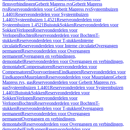
flensverbindingen
Geberit Mapress rvs
Geberit Mapress
rvs
Reserveonderdelen voor Geberit Mapress rvs
Systeembuizen
1.4401
Reserveonderdelen voor Systeembuizen
1.4401
Systeembuizen 1.4521
Reserveonderdelen voor
Systeembuizen 1.4521
Buisstuk
Sokken
Reserveonderdelen voor
Sokken
Verlopen
Reserveonderdelen voor
Verlopen
Bochten
Reserveonderdelen voor Bochten
T-
stukken
Reserveonderdelen voor T-stukken
Interne
circulatie
Reserveonderdelen voor Interne circulatie
Overgangen
permanent
Reserveonderdelen voor Overgangen
permanent
Overgangen en verbindingen,
demontabel
Reserveonderdelen voor Overgangen en verbindingen,
demontabel
Compensatoren
Reserveonderdelen voor
Compensatoren
Doorvoeringen
Eindkappen
Reserveonderdelen voor
Eindkappen
Muurplaten
Reserveonderdelen voor Muurplaten
Geberit
Mapress rvs, gas
Reserveonderdelen voor Geberit Mapress rvs,
gas
Systeembuizen 1.4401
Reserveonderdelen voor Systeembuizen
1.4401
Buisstuk
Sokken
Reserveonderdelen voor
Sokken
Verlopen
Reserveonderdelen voor
Verlopen
Bochten
Reserveonderdelen voor Bochten
T-
stukken
Reserveonderdelen voor T-stukken
Overgangen
permanent
Reserveonderdelen voor Overgangen
permanent
Overgangen en verbindingen,
demontabel
Reserveonderdelen voor Overgangen en verbindingen,
demontabel
Eindkappen
Reserveonderdelen voor