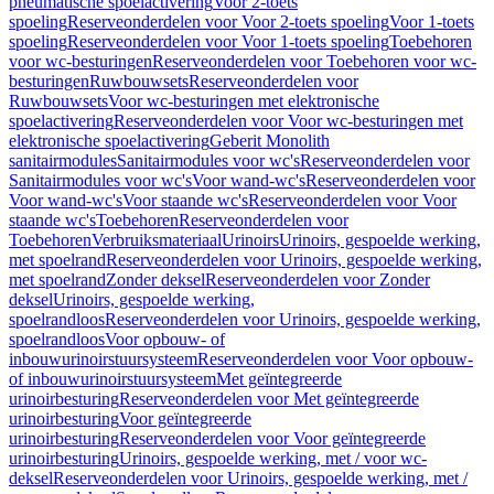
pneumatische spoelactivering
Voor 2-toets
spoeling
Reserveonderdelen voor Voor 2-toets spoeling
Voor 1-toets
spoeling
Reserveonderdelen voor Voor 1-toets spoeling
Toebehoren
voor wc-besturingen
Reserveonderdelen voor Toebehoren voor wc-
besturingen
Ruwbouwsets
Reserveonderdelen voor
Ruwbouwsets
Voor wc-besturingen met elektronische
spoelactivering
Reserveonderdelen voor Voor wc-besturingen met
elektronische spoelactivering
Geberit Monolith
sanitairmodules
Sanitairmodules voor wc's
Reserveonderdelen voor
Sanitairmodules voor wc's
Voor wand-wc's
Reserveonderdelen voor
Voor wand-wc's
Voor staande wc's
Reserveonderdelen voor Voor
staande wc's
Toebehoren
Reserveonderdelen voor
Toebehoren
Verbruiksmateriaal
Urinoirs
Urinoirs, gespoelde werking,
met spoelrand
Reserveonderdelen voor Urinoirs, gespoelde werking,
met spoelrand
Zonder deksel
Reserveonderdelen voor Zonder
deksel
Urinoirs, gespoelde werking,
spoelrandloos
Reserveonderdelen voor Urinoirs, gespoelde werking,
spoelrandloos
Voor opbouw- of
inbouwurinoirstuursysteem
Reserveonderdelen voor Voor opbouw-
of inbouwurinoirstuursysteem
Met geïntegreerde
urinoirbesturing
Reserveonderdelen voor Met geïntegreerde
urinoirbesturing
Voor geïntegreerde
urinoirbesturing
Reserveonderdelen voor Voor geïntegreerde
urinoirbesturing
Urinoirs, gespoelde werking, met / voor wc-
deksel
Reserveonderdelen voor Urinoirs, gespoelde werking, met /