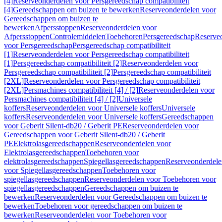
[4]
Reserveonderdelen voor Persgereedschap compatibiliteit
[4]
Gereedschappen om buizen te bewerken
Reserveonderdelen voor
Gereedschappen om buizen te
bewerken
Afpersstoppen
Reserveonderdelen voor
Afpersstoppen
Controlemiddelen
Toebehoren
Persgereedschap
Reserve
voor Persgereedschap
Persgereedschap compatibiliteit
[1]
Reserveonderdelen voor Persgereedschap compatibiliteit
[1]
Persgereedschap compatibiliteit [2]
Reserveonderdelen voor
Persgereedschap compatibiliteit [2]
Persgereedschap compatibiliteit
[2XL]
Reserveonderdelen voor Persgereedschap compatibiliteit
[2XL]
Persmachines compatibiliteit [4] / [2]
Reserveonderdelen voor
Persmachines compatibiliteit [4] / [2]
Universele
koffers
Reserveonderdelen voor Universele koffers
Universele
koffers
Reserveonderdelen voor Universele koffers
Gereedschappen
voor Geberit Silent-db20 / Geberit PE
Reserveonderdelen voor
Gereedschappen voor Geberit Silent-db20 / Geberit
PE
Elektrolasgereedschappen
Reserveonderdelen voor
Elektrolasgereedschappen
Toebehoren voor
elektrolasgereedschappen
Spiegellasgereedschappen
Reserveonderdele
voor Spiegellasgereedschappen
Toebehoren voor
spiegellasgereedschappen
Reserveonderdelen voor Toebehoren voor
spiegellasgereedschappen
Gereedschappen om buizen te
bewerken
Reserveonderdelen voor Gereedschappen om buizen te
bewerken
Toebehoren voor gereedschappen om buizen te
bewerken
Reserveonderdelen voor Toebehoren voor