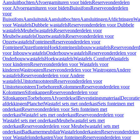
Aansluitbochten
Afvoergarnituren voor bidets
Reserveonderdelen
voor Afvoergarnituren voor bidets
Buissifons
Reserveonderdelen
voor
Buissifons
Aansluitstuk
Aansluitbochten
Aansluitingen
Afdichtingen
Was
voor Wastafels
Dubbele wastafels
Reserveonderdelen voor Dubbele
wastafels
Meubelwastafels
Reserveonderdelen voor
Meubelwastafels
Opzetwastafels
Reserveonderdelen voor
Opzetwastafels
Fonteinen
Reserveonderdelen voor
Fonteinen
Opzetfontein
Hoekfonteinen
Inbouwwastafels
Reserveonderd
voor Inbouwwastafels
Onderbouwwastafels
Reserveonderdelen voor
Onderbouwwastafels
Hoekwastafels
Wastafels Comfort
Wastafels
voor kinderen
Reserveonderdelen voor Wastafels voor
kinderen
Wastroggen
Reserveonderdelen voor Wastroggen
Andere
wastafels
Reserveonderdelen voor Andere
wastafels
Uitstortgootsteen
Reserveonderdelen voor
Uitstortgootsteen
Toebehoren
Kolommen
Reserveonderdelen voor
Kolommen
Sifonkappen
Reserveonderdelen voor
Sifonkappen
Toebehoren
Afvoerdeksel
Bevestigingsmateriaal
Decorati
afdekkingen
Planchet
Wastafel sets met onderkast
Sets fonteinen met
onderkast
Reserveonderdelen voor Sets fonteinen met
onderkast
Wastafel sets met onderkast
Reserveonderdelen voor
Wastafel sets met onderkast
Meubelwastafel sets met
onderkast
Reserveonderdelen voor Meubelwastafel sets met
onderkast
Badkamermeubilair
Wastafelonderkasten
Reserveonderdelen
voor Wastafelonderkasten
Voor fonteinen
Reserveonderdelen voor