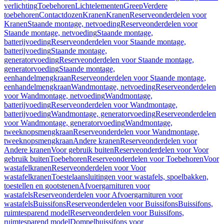
verlichting
Toebehoren
Lichtelementen
Greep
Verdere
toebehoren
Contactdozen
Kranen
Kranen
Reserveonderdelen voor
Kranen
Staande montage, netvoeding
Reserveonderdelen voor
Staande montage, netvoeding
Staande montage,
batterijvoeding
Reserveonderdelen voor Staande montage,
batterijvoeding
Staande montage,
generatorvoeding
Reserveonderdelen voor Staande montage,
generatorvoeding
Staande montage,
eenhandelmengkraan
Reserveonderdelen voor Staande montage,
eenhandelmengkraan
Wandmontage, netvoeding
Reserveonderdelen
voor Wandmontage, netvoeding
Wandmontage,
batterijvoeding
Reserveonderdelen voor Wandmontage,
batterijvoeding
Wandmontage, generatorvoeding
Reserveonderdelen
voor Wandmontage, generatorvoeding
Wandmontage,
tweeknopsmengkraan
Reserveonderdelen voor Wandmontage,
tweeknopsmengkraan
Andere kranen
Reserveonderdelen voor
Andere kranen
Voor gebruik buiten
Reserveonderdelen voor Voor
gebruik buiten
Toebehoren
Reserveonderdelen voor Toebehoren
Voor
wastafelkranen
Reserveonderdelen voor Voor
wastafelkranen
Toestelaansluitingen voor wastafels, spoelbakken,
toestellen en gootstenen
Afvoergarnituren voor
wastafels
Reserveonderdelen voor Afvoergarnituren voor
wastafels
Buissifons
Reserveonderdelen voor Buissifons
Buissifons,
ruimtesparend model
Reserveonderdelen voor Buissifons,
ruimtesparend model
Dompelbuissifons voor