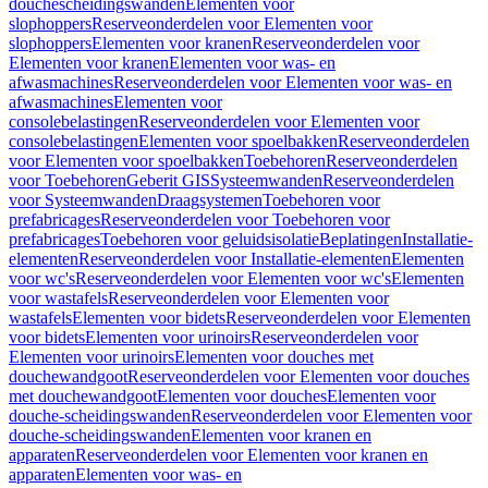
douchescheidingswanden
Elementen voor
slophoppers
Reserveonderdelen voor Elementen voor
slophoppers
Elementen voor kranen
Reserveonderdelen voor
Elementen voor kranen
Elementen voor was- en
afwasmachines
Reserveonderdelen voor Elementen voor was- en
afwasmachines
Elementen voor
consolebelastingen
Reserveonderdelen voor Elementen voor
consolebelastingen
Elementen voor spoelbakken
Reserveonderdelen
voor Elementen voor spoelbakken
Toebehoren
Reserveonderdelen
voor Toebehoren
Geberit GIS
Systeemwanden
Reserveonderdelen
voor Systeemwanden
Draagsystemen
Toebehoren voor
prefabricages
Reserveonderdelen voor Toebehoren voor
prefabricages
Toebehoren voor geluidsisolatie
Beplatingen
Installatie-
elementen
Reserveonderdelen voor Installatie-elementen
Elementen
voor wc's
Reserveonderdelen voor Elementen voor wc's
Elementen
voor wastafels
Reserveonderdelen voor Elementen voor
wastafels
Elementen voor bidets
Reserveonderdelen voor Elementen
voor bidets
Elementen voor urinoirs
Reserveonderdelen voor
Elementen voor urinoirs
Elementen voor douches met
douchewandgoot
Reserveonderdelen voor Elementen voor douches
met douchewandgoot
Elementen voor douches
Elementen voor
douche-scheidingswanden
Reserveonderdelen voor Elementen voor
douche-scheidingswanden
Elementen voor kranen en
apparaten
Reserveonderdelen voor Elementen voor kranen en
apparaten
Elementen voor was- en