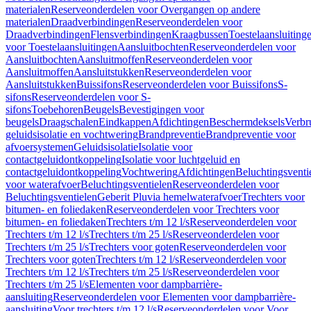
materialen
Reserveonderdelen voor Overgangen op andere
materialen
Draadverbindingen
Reserveonderdelen voor
Draadverbindingen
Flensverbindingen
Kraagbussen
Toestelaansluiting
voor Toestelaansluitingen
Aansluitbochten
Reserveonderdelen voor
Aansluitbochten
Aansluitmoffen
Reserveonderdelen voor
Aansluitmoffen
Aansluitstukken
Reserveonderdelen voor
Aansluitstukken
Buissifons
Reserveonderdelen voor Buissifons
S-
sifons
Reserveonderdelen voor S-
sifons
Toebehoren
Beugels
Bevestigingen voor
beugels
Draagschalen
Eindkappen
Afdichtingen
Beschermdeksels
Verbr
geluidsisolatie en vochtwering
Brandpreventie
Brandpreventie voor
afvoersystemen
Geluidsisolatie
Isolatie voor
contactgeluidontkoppeling
Isolatie voor luchtgeluid en
contactgeluidontkoppeling
Vochtwering
Afdichtingen
Beluchtingsventi
voor waterafvoer
Beluchtingsventielen
Reserveonderdelen voor
Beluchtingsventielen
Geberit Pluvia hemelwaterafvoer
Trechters voor
bitumen- en foliedaken
Reserveonderdelen voor Trechters voor
bitumen- en foliedaken
Trechters t/m 12 l/s
Reserveonderdelen voor
Trechters t/m 12 l/s
Trechters t/m 25 l/s
Reserveonderdelen voor
Trechters t/m 25 l/s
Trechters voor goten
Reserveonderdelen voor
Trechters voor goten
Trechters t/m 12 l/s
Reserveonderdelen voor
Trechters t/m 12 l/s
Trechters t/m 25 l/s
Reserveonderdelen voor
Trechters t/m 25 l/s
Elementen voor dampbarrière-
aansluiting
Reserveonderdelen voor Elementen voor dampbarrière-
aansluiting
Voor trechters t/m 12 l/s
Reserveonderdelen voor Voor