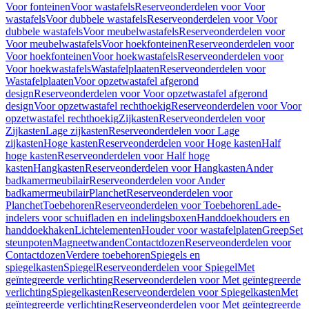
Voor fonteinen
Voor wastafels
Reserveonderdelen voor Voor
wastafels
Voor dubbele wastafels
Reserveonderdelen voor Voor
dubbele wastafels
Voor meubelwastafels
Reserveonderdelen voor
Voor meubelwastafels
Voor hoekfonteinen
Reserveonderdelen voor
Voor hoekfonteinen
Voor hoekwastafels
Reserveonderdelen voor
Voor hoekwastafels
Wastafelplaaten
Reserveonderdelen voor
Wastafelplaaten
Voor opzetwastafel afgerond
design
Reserveonderdelen voor Voor opzetwastafel afgerond
design
Voor opzetwastafel rechthoekig
Reserveonderdelen voor Voor
opzetwastafel rechthoekig
Zijkasten
Reserveonderdelen voor
Zijkasten
Lage zijkasten
Reserveonderdelen voor Lage
zijkasten
Hoge kasten
Reserveonderdelen voor Hoge kasten
Half
hoge kasten
Reserveonderdelen voor Half hoge
kasten
Hangkasten
Reserveonderdelen voor Hangkasten
Ander
badkamermeubilair
Reserveonderdelen voor Ander
badkamermeubilair
Planchet
Reserveonderdelen voor
Planchet
Toebehoren
Reserveonderdelen voor Toebehoren
Lade-
indelers voor schuifladen en indelingsboxen
Handdoekhouders en
handdoekhaken
Lichtelementen
Houder voor wastafelplaten
Greep
Set
steunpoten
Magneetwanden
Contactdozen
Reserveonderdelen voor
Contactdozen
Verdere toebehoren
Spiegels en
spiegelkasten
Spiegel
Reserveonderdelen voor Spiegel
Met
geïntegreerde verlichting
Reserveonderdelen voor Met geïntegreerde
verlichting
Spiegelkasten
Reserveonderdelen voor Spiegelkasten
Met
geïntegreerde verlichting
Reserveonderdelen voor Met geïntegreerde