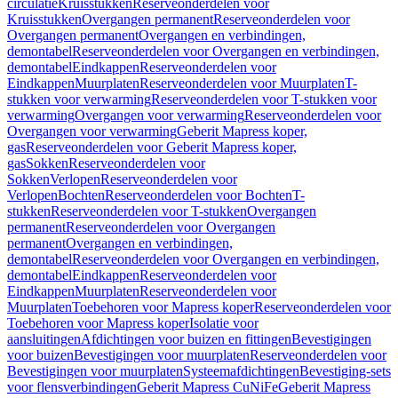
circulatie
Kruisstukken
Reserveonderdelen voor
Kruisstukken
Overgangen permanent
Reserveonderdelen voor
Overgangen permanent
Overgangen en verbindingen,
demontabel
Reserveonderdelen voor Overgangen en verbindingen,
demontabel
Eindkappen
Reserveonderdelen voor
Eindkappen
Muurplaten
Reserveonderdelen voor Muurplaten
T-
stukken voor verwarming
Reserveonderdelen voor T-stukken voor
verwarming
Overgangen voor verwarming
Reserveonderdelen voor
Overgangen voor verwarming
Geberit Mapress koper,
gas
Reserveonderdelen voor Geberit Mapress koper,
gas
Sokken
Reserveonderdelen voor
Sokken
Verlopen
Reserveonderdelen voor
Verlopen
Bochten
Reserveonderdelen voor Bochten
T-
stukken
Reserveonderdelen voor T-stukken
Overgangen
permanent
Reserveonderdelen voor Overgangen
permanent
Overgangen en verbindingen,
demontabel
Reserveonderdelen voor Overgangen en verbindingen,
demontabel
Eindkappen
Reserveonderdelen voor
Eindkappen
Muurplaten
Reserveonderdelen voor
Muurplaten
Toebehoren voor Mapress koper
Reserveonderdelen voor
Toebehoren voor Mapress koper
Isolatie voor
aansluitingen
Afdichtingen voor buizen en fittingen
Bevestigingen
voor buizen
Bevestigingen voor muurplaten
Reserveonderdelen voor
Bevestigingen voor muurplaten
Systeemafdichtingen
Bevestiging-sets
voor flensverbindingen
Geberit Mapress CuNiFe
Geberit Mapress