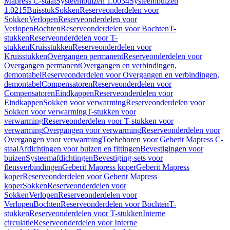
Mapress C-staal
Systeembuizen 1.0034
Systeembuizen
1.0215
Buisstuk
Sokken
Reserveonderdelen voor
Sokken
Verlopen
Reserveonderdelen voor
Verlopen
Bochten
Reserveonderdelen voor Bochten
T-
stukken
Reserveonderdelen voor T-
stukken
Kruisstukken
Reserveonderdelen voor
Kruisstukken
Overgangen permanent
Reserveonderdelen voor
Overgangen permanent
Overgangen en verbindingen,
demontabel
Reserveonderdelen voor Overgangen en verbindingen,
demontabel
Compensatoren
Reserveonderdelen voor
Compensatoren
Eindkappen
Reserveonderdelen voor
Eindkappen
Sokken voor verwarming
Reserveonderdelen voor
Sokken voor verwarming
T-stukken voor
verwarming
Reserveonderdelen voor T-stukken voor
verwarming
Overgangen voor verwarming
Reserveonderdelen voor
Overgangen voor verwarming
Toebehoren voor Geberit Mapress C-
staal
Afdichtingen voor buizen en fittingen
Bevestigingen voor
buizen
Systeemafdichtingen
Bevestiging-sets voor
flensverbindingen
Geberit Mapress koper
Geberit Mapress
koper
Reserveonderdelen voor Geberit Mapress
koper
Sokken
Reserveonderdelen voor
Sokken
Verlopen
Reserveonderdelen voor
Verlopen
Bochten
Reserveonderdelen voor Bochten
T-
stukken
Reserveonderdelen voor T-stukken
Interne
circulatie
Reserveonderdelen voor Interne