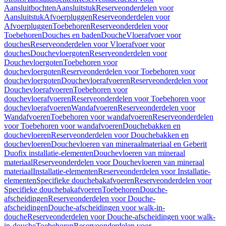
Aansluitbochten
Aansluitstuk
Reserveonderdelen voor
Aansluitstuk
Afvoerpluggen
Reserveonderdelen voor
Afvoerpluggen
Toebehoren
Reserveonderdelen voor
Toebehoren
Douches en baden
Douche
Vloerafvoer voor
douches
Reserveonderdelen voor Vloerafvoer voor
douches
Douchevloergoten
Reserveonderdelen voor
Douchevloergoten
Toebehoren voor
douchevloergoten
Reserveonderdelen voor Toebehoren voor
douchevloergoten
Douchevloerafvoeren
Reserveonderdelen voor
Douchevloerafvoeren
Toebehoren voor
douchevloerafvoeren
Reserveonderdelen voor Toebehoren voor
douchevloerafvoeren
Wandafvoeren
Reserveonderdelen voor
Wandafvoeren
Toebehoren voor wandafvoeren
Reserveonderdelen
voor Toebehoren voor wandafvoeren
Douchebakken en
douchevloeren
Reserveonderdelen voor Douchebakken en
douchevloeren
Douchevloeren van mineraalmateriaal en Geberit
Duofix installatie-elementen
Douchevloeren van mineraal
materiaal
Reserveonderdelen voor Douchevloeren van mineraal
materiaal
Installatie-elementen
Reserveonderdelen voor Installatie-
elementen
Specifieke douchebakafvoeren
Reserveonderdelen voor
Specifieke douchebakafvoeren
Toebehoren
Douche-
afscheidingen
Reserveonderdelen voor Douche-
afscheidingen
Douche-afscheidingen voor walk-in-
douche
Reserveonderdelen voor Douche-afscheidingen voor walk-
in-douche
Toebehoren
Reserveonderdelen voor