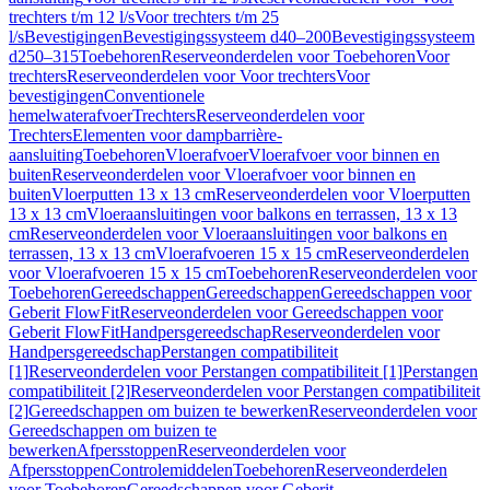
trechters t/m 12 l/s
Voor trechters t/m 25
l/s
Bevestigingen
Bevestigingssysteem d40–200
Bevestigingssysteem
d250–315
Toebehoren
Reserveonderdelen voor Toebehoren
Voor
trechters
Reserveonderdelen voor Voor trechters
Voor
bevestigingen
Conventionele
hemelwaterafvoer
Trechters
Reserveonderdelen voor
Trechters
Elementen voor dampbarrière-
aansluiting
Toebehoren
Vloerafvoer
Vloerafvoer voor binnen en
buiten
Reserveonderdelen voor Vloerafvoer voor binnen en
buiten
Vloerputten 13 x 13 cm
Reserveonderdelen voor Vloerputten
13 x 13 cm
Vloeraansluitingen voor balkons en terrassen, 13 x 13
cm
Reserveonderdelen voor Vloeraansluitingen voor balkons en
terrassen, 13 x 13 cm
Vloerafvoeren 15 x 15 cm
Reserveonderdelen
voor Vloerafvoeren 15 x 15 cm
Toebehoren
Reserveonderdelen voor
Toebehoren
Gereedschappen
Gereedschappen
Gereedschappen voor
Geberit FlowFit
Reserveonderdelen voor Gereedschappen voor
Geberit FlowFit
Handpersgereedschap
Reserveonderdelen voor
Handpersgereedschap
Perstangen compatibiliteit
[1]
Reserveonderdelen voor Perstangen compatibiliteit [1]
Perstangen
compatibiliteit [2]
Reserveonderdelen voor Perstangen compatibiliteit
[2]
Gereedschappen om buizen te bewerken
Reserveonderdelen voor
Gereedschappen om buizen te
bewerken
Afpersstoppen
Reserveonderdelen voor
Afpersstoppen
Controlemiddelen
Toebehoren
Reserveonderdelen
voor Toebehoren
Gereedschappen voor Geberit