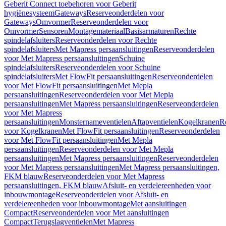
Geberit Connect toebehoren voor Geberit
hygiënesysteem
Gateways
Reserveonderdelen voor
Gateways
Omvormer
Reserveonderdelen voor
Omvormer
Sensoren
Montagemateriaal
Basisarmaturen
Rechte
spindelafsluiters
Reserveonderdelen voor Rechte
spindelafsluiters
Met Mapress persaansluitingen
Reserveonderdelen
voor Met Mapress persaansluitingen
Schuine
spindelafsluiters
Reserveonderdelen voor Schuine
spindelafsluiters
Met FlowFit persaansluitingen
Reserveonderdelen
voor Met FlowFit persaansluitingen
Met Mepla
persaansluitingen
Reserveonderdelen voor Met Mepla
persaansluitingen
Met Mapress persaansluitingen
Reserveonderdelen
voor Met Mapress
persaansluitingen
Monsternameventielen
Aftapventielen
Kogelkranen
R
voor Kogelkranen
Met FlowFit persaansluitingen
Reserveonderdelen
voor Met FlowFit persaansluitingen
Met Mepla
persaansluitingen
Reserveonderdelen voor Met Mepla
persaansluitingen
Met Mapress persaansluitingen
Reserveonderdelen
voor Met Mapress persaansluitingen
Met Mapress persaansluitingen,
FKM blauw
Reserveonderdelen voor Met Mapress
persaansluitingen, FKM blauw
Afsluit- en verdelereenheden voor
inbouwmontage
Reserveonderdelen voor Afsluit- en
verdelereenheden voor inbouwmontage
Met aansluitingen
Compact
Reserveonderdelen voor Met aansluitingen
Compact
Terugslagventielen
Met Mapress