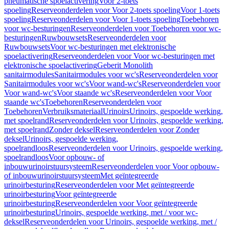
pneumatische spoelactivering
Voor 2-toets
spoeling
Reserveonderdelen voor Voor 2-toets spoeling
Voor 1-toets
spoeling
Reserveonderdelen voor Voor 1-toets spoeling
Toebehoren
voor wc-besturingen
Reserveonderdelen voor Toebehoren voor wc-
besturingen
Ruwbouwsets
Reserveonderdelen voor
Ruwbouwsets
Voor wc-besturingen met elektronische
spoelactivering
Reserveonderdelen voor Voor wc-besturingen met
elektronische spoelactivering
Geberit Monolith
sanitairmodules
Sanitairmodules voor wc's
Reserveonderdelen voor
Sanitairmodules voor wc's
Voor wand-wc's
Reserveonderdelen voor
Voor wand-wc's
Voor staande wc's
Reserveonderdelen voor Voor
staande wc's
Toebehoren
Reserveonderdelen voor
Toebehoren
Verbruiksmateriaal
Urinoirs
Urinoirs, gespoelde werking,
met spoelrand
Reserveonderdelen voor Urinoirs, gespoelde werking,
met spoelrand
Zonder deksel
Reserveonderdelen voor Zonder
deksel
Urinoirs, gespoelde werking,
spoelrandloos
Reserveonderdelen voor Urinoirs, gespoelde werking,
spoelrandloos
Voor opbouw- of
inbouwurinoirstuursysteem
Reserveonderdelen voor Voor opbouw-
of inbouwurinoirstuursysteem
Met geïntegreerde
urinoirbesturing
Reserveonderdelen voor Met geïntegreerde
urinoirbesturing
Voor geïntegreerde
urinoirbesturing
Reserveonderdelen voor Voor geïntegreerde
urinoirbesturing
Urinoirs, gespoelde werking, met / voor wc-
deksel
Reserveonderdelen voor Urinoirs, gespoelde werking, met /