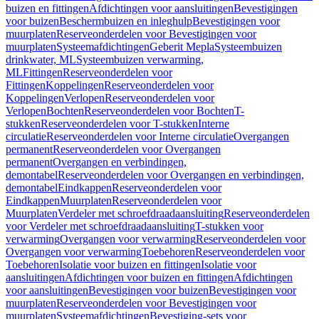
buizen en fittingen
Afdichtingen voor aansluitingen
Bevestigingen
voor buizen
Beschermbuizen en inleghulp
Bevestigingen voor
muurplaten
Reserveonderdelen voor Bevestigingen voor
muurplaten
Systeemafdichtingen
Geberit Mepla
Systeembuizen
drinkwater, ML
Systeembuizen verwarming,
ML
Fittingen
Reserveonderdelen voor
Fittingen
Koppelingen
Reserveonderdelen voor
Koppelingen
Verlopen
Reserveonderdelen voor
Verlopen
Bochten
Reserveonderdelen voor Bochten
T-
stukken
Reserveonderdelen voor T-stukken
Interne
circulatie
Reserveonderdelen voor Interne circulatie
Overgangen
permanent
Reserveonderdelen voor Overgangen
permanent
Overgangen en verbindingen,
demontabel
Reserveonderdelen voor Overgangen en verbindingen,
demontabel
Eindkappen
Reserveonderdelen voor
Eindkappen
Muurplaten
Reserveonderdelen voor
Muurplaten
Verdeler met schroefdraadaansluiting
Reserveonderdelen
voor Verdeler met schroefdraadaansluiting
T-stukken voor
verwarming
Overgangen voor verwarming
Reserveonderdelen voor
Overgangen voor verwarming
Toebehoren
Reserveonderdelen voor
Toebehoren
Isolatie voor buizen en fittingen
Isolatie voor
aansluitingen
Afdichtingen voor buizen en fittingen
Afdichtingen
voor aansluitingen
Bevestigingen voor buizen
Bevestigingen voor
muurplaten
Reserveonderdelen voor Bevestigingen voor
muurplaten
Systeemafdichtingen
Bevestiging-sets voor