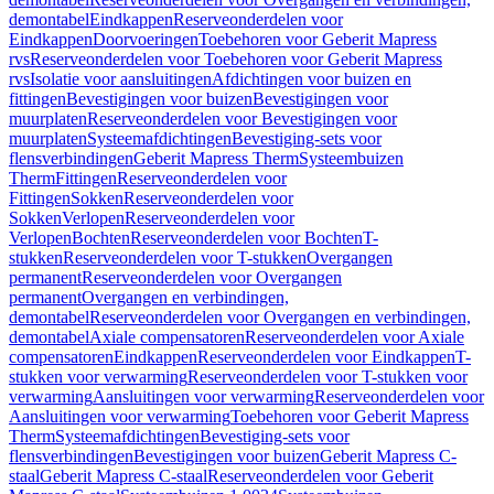
demontabel
Eindkappen
Reserveonderdelen voor
Eindkappen
Doorvoeringen
Toebehoren voor Geberit Mapress
rvs
Reserveonderdelen voor Toebehoren voor Geberit Mapress
rvs
Isolatie voor aansluitingen
Afdichtingen voor buizen en
fittingen
Bevestigingen voor buizen
Bevestigingen voor
muurplaten
Reserveonderdelen voor Bevestigingen voor
muurplaten
Systeemafdichtingen
Bevestiging-sets voor
flensverbindingen
Geberit Mapress Therm
Systeembuizen
Therm
Fittingen
Reserveonderdelen voor
Fittingen
Sokken
Reserveonderdelen voor
Sokken
Verlopen
Reserveonderdelen voor
Verlopen
Bochten
Reserveonderdelen voor Bochten
T-
stukken
Reserveonderdelen voor T-stukken
Overgangen
permanent
Reserveonderdelen voor Overgangen
permanent
Overgangen en verbindingen,
demontabel
Reserveonderdelen voor Overgangen en verbindingen,
demontabel
Axiale compensatoren
Reserveonderdelen voor Axiale
compensatoren
Eindkappen
Reserveonderdelen voor Eindkappen
T-
stukken voor verwarming
Reserveonderdelen voor T-stukken voor
verwarming
Aansluitingen voor verwarming
Reserveonderdelen voor
Aansluitingen voor verwarming
Toebehoren voor Geberit Mapress
Therm
Systeemafdichtingen
Bevestiging-sets voor
flensverbindingen
Bevestigingen voor buizen
Geberit Mapress C-
staal
Geberit Mapress C-staal
Reserveonderdelen voor Geberit