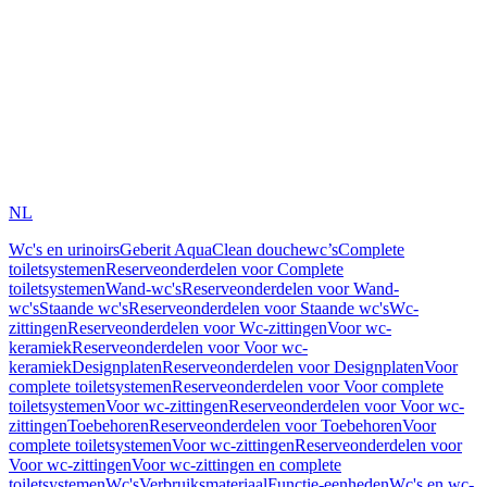
NL
Wc's en urinoirs
Geberit AquaClean douchewc’s
Complete
toiletsystemen
Reserveonderdelen voor Complete
toiletsystemen
Wand-wc's
Reserveonderdelen voor Wand-
wc's
Staande wc's
Reserveonderdelen voor Staande wc's
Wc-
zittingen
Reserveonderdelen voor Wc-zittingen
Voor wc-
keramiek
Reserveonderdelen voor Voor wc-
keramiek
Designplaten
Reserveonderdelen voor Designplaten
Voor
complete toiletsystemen
Reserveonderdelen voor Voor complete
toiletsystemen
Voor wc-zittingen
Reserveonderdelen voor Voor wc-
zittingen
Toebehoren
Reserveonderdelen voor Toebehoren
Voor
complete toiletsystemen
Voor wc-zittingen
Reserveonderdelen voor
Voor wc-zittingen
Voor wc-zittingen en complete
toiletsystemen
Wc's
Verbruiksmateriaal
Functie-eenheden
Wc's en wc-