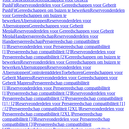
PushFit
Reserveonderdelen voor Gereedschappen voor Geberit
PushFit
Gereedschappen om buizen te bewerken
Reserveonderdelen
voor Gereedschappen om buizen te
bewerken
Afpersstoppen
Reserveonderdelen voor
Afpersstoppen
Gereedschappen voor Geberit
Mepla
Reserveonderdelen voor Gereedschappen voor Geberit
Mepla
Handpersgereedschap
Reserveonderdelen voor
Handpersgereedschap
Persgereedschap compatibiliteit
[1]
Reserveonderdelen voor Persgereedschap compatibiliteit
[1]
Persgereedschap compatibiliteit [2]
Reserveonderdelen voor
Persgereedschap compatibiliteit [2]
Gereedschappen om buizen te
bewerken
Reserveonderdelen voor Gereedschappen om buizen te
bewerken
Afpersstoppen
Reserveonderdelen voor
Afpersstoppen
Controlemiddelen
Toebehoren
Gereedschappen voor
Geberit Mapress
Reserveonderdelen voor Gereedschappen voor
Geberit Mapress
Persgereedschap compatibiliteit
[1]
Reserveonderdelen voor Persgereedschap compatibiliteit
[1]
Persgereedschap compatibiliteit [2]
Reserveonderdelen voor
Persgereedschap compatibiliteit [2]
Persgereedschap compatibiliteit
[1] / [2]
Reserveonderdelen voor Persgereedschap compatibiliteit [1]
/ [2]
Persgereedschap compatibiliteit [2XL]
Reserveonderdelen voor
Persgereedschap compatibiliteit [2XL]
Persgereedschap
compatibiliteit [3]
Reserveonderdelen voor Persgereedschap
compatibiliteit [3]
Persgereedschap compatibiliteit