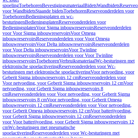
spoeling
Toebehoren
Bevestigingsmateriaal
Bidets
Wandbidets
Reserveo
voor Wandbidets
Staande bidets
Toebehoren
Reserveonderdelen voor
Toebehoren
Bedieningsplaten en wc-
besturingen
Bedieningsplaten
Reserveonderdelen voor
Bedieningsplaten
Voor Sigma inbouwreservoirs
Reserveonderdelen
voor Voor Sigma inbouwreservoirs
Voor Omega
inbouwreservoirs
Reserveonderdelen voor Voor Omega
inbouwreservoirs
Voor Delta inbouwreservoirs
Reserveonderdelen
voor Voor Delta inbouwreservoirs
Voor Twinline
inbouwreservoirs
Reserveonderdelen voor Voor Twinline
inbouwreservoirs
Toebehoren
Verbruiksmateriaal
Wc-besturingen met
elektronische spoelactivering
Reserveonderdelen voor Wc-
besturingen met elektronische spoelactivering
Voor netvoeding, voor
Geberit Sigma inbouwreservoirs 12 cm
Reserveonderdelen voor
Voor netvoeding, voor Geberit Sigma inbouwreservoirs 12 cm
Voor
netvoeding, voor Geberit Sigma inbouwreservoirs 8
cm
Reserveonderdelen voor Voor netvoeding, voor Geberit Sigma
inbouwreservoirs 8 cm
Voor netvoeding, voor Geberit Omega
inbouwreservoirs 12 cm
Reserveonderdelen voor Voor netvoeding,
voor Geberit Omega inbouwreservoirs 12 cm
Voor batterijvoeding,
voor Geberit Sigma inbouwreservoirs 12 cm
Reserveonderdelen
voor Voor batterijvoeding, voor Geberit Sigma inbouwreservoirs 12
cm
Wc-besturingen met pneumatische
spoelactivering
Reserveonderdelen voor Wc-besturingen met