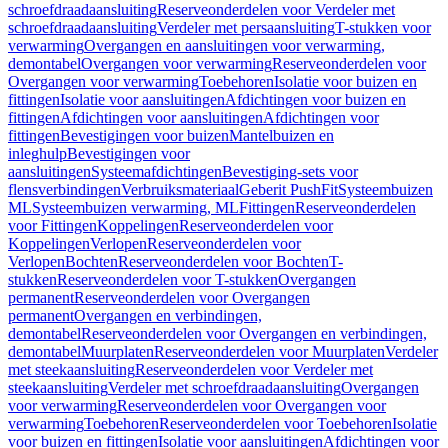
schroefdraadaansluiting
Reserveonderdelen voor Verdeler met
schroefdraadaansluiting
Verdeler met persaansluiting
T-stukken voor
verwarming
Overgangen en aansluitingen voor verwarming,
demontabel
Overgangen voor verwarming
Reserveonderdelen voor
Overgangen voor verwarming
Toebehoren
Isolatie voor buizen en
fittingen
Isolatie voor aansluitingen
Afdichtingen voor buizen en
fittingen
Afdichtingen voor aansluitingen
Afdichtingen voor
fittingen
Bevestigingen voor buizen
Mantelbuizen en
inleghulp
Bevestigingen voor
aansluitingen
Systeemafdichtingen
Bevestiging-sets voor
flensverbindingen
Verbruiksmateriaal
Geberit PushFit
Systeembuizen
ML
Systeembuizen verwarming, ML
Fittingen
Reserveonderdelen
voor Fittingen
Koppelingen
Reserveonderdelen voor
Koppelingen
Verlopen
Reserveonderdelen voor
Verlopen
Bochten
Reserveonderdelen voor Bochten
T-
stukken
Reserveonderdelen voor T-stukken
Overgangen
permanent
Reserveonderdelen voor Overgangen
permanent
Overgangen en verbindingen,
demontabel
Reserveonderdelen voor Overgangen en verbindingen,
demontabel
Muurplaten
Reserveonderdelen voor Muurplaten
Verdeler
met steekaansluiting
Reserveonderdelen voor Verdeler met
steekaansluiting
Verdeler met schroefdraadaansluiting
Overgangen
voor verwarming
Reserveonderdelen voor Overgangen voor
verwarming
Toebehoren
Reserveonderdelen voor Toebehoren
Isolatie
voor buizen en fittingen
Isolatie voor aansluitingen
Afdichtingen voor