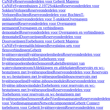
CuNiFe
Reserveonderdelen voor Geberit Mapress
CuNiFe
Systeembuizen 2.1972
Sokken
Reserveonderdelen voor
Sokken
Verlopen
Reserveonderdelen voor
Verlopen
Bochten
Reserveonderdelen voor Bochten
T-
stukken
Reserveonderdelen voor T-stukken
Overgangen
permanent
Reserveonderdelen voor Overgangen
permanent
Overgangen en verbindingen,
demontabel
Reserveonderdelen voor Overgangen en verbindingen,
demontabel
Doorvoeringen
Reserveonderdelen voor
Doorvoeringen
Toebehoren voor Geberit Mapress
CuNiFe
Systeemafdichtingen
Bevestiging-sets voor
flensverbindingen
Geberit
hygiënesysteem
Hygiënespoeleenheden
Reserveonderdelen voor
Hygiënespoeleenheden
Toebehoren voor
hygiënespoeleenheden
Sensoren
Kabels
Begrenzer van
watervolumestroom
Afdekkingen en afdekplaten
Reservoirs en wc-
besturingen met hygiënespoeling
Reserveonderdelen voor Reservoirs
en wc-besturingen met hygiënespoeling
Inbouwreservoirs met
hygiënespoeling
Hygiëne-inbouwmodules
Reserveonderdelen voor
Hygiëne-inbouwmodules
Toebehoren voor reservoirs en wc-
besturingen met hygiënespoeling
Reserveonderdelen voor
Toebehoren voor reservoirs en wc-besturingen met
hygiënespoeling
Sensoren
Kabel
Voedingsapparaten
Reserveonderdelen
voor Voedingsapparaten
Netwerkcomponenten
Geberit Connect
toebehoren voor Geberit hygiënesysteem
Reserveonderdelen voor