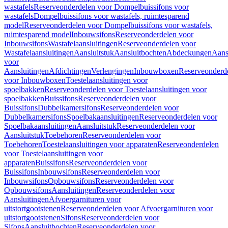
wastafels
Reserveonderdelen voor Dompelbuissifons voor
wastafels
Dompelbuissifons voor wastafels, ruimtesparend
model
Reserveonderdelen voor Dompelbuissifons voor wastafels,
ruimtesparend model
Inbouwsifons
Reserveonderdelen voor
Inbouwsifons
Wastafelaansluitingen
Reserveonderdelen voor
Wastafelaansluitingen
Aansluitstuk
Aansluitbochten
Abdeckungen
Aans
voor
Aansluitingen
Afdichtingen
Verlengingen
Inbouwboxen
Reserveonderd
voor Inbouwboxen
Toestelaansluitingen voor
spoelbakken
Reserveonderdelen voor Toestelaansluitingen voor
spoelbakken
Buissifons
Reserveonderdelen voor
Buissifons
Dubbelkamersifons
Reserveonderdelen voor
Dubbelkamersifons
Spoelbakaansluitingen
Reserveonderdelen voor
Spoelbakaansluitingen
Aansluitstuk
Reserveonderdelen voor
Aansluitstuk
Toebehoren
Reserveonderdelen voor
Toebehoren
Toestelaansluitingen voor apparaten
Reserveonderdelen
voor Toestelaansluitingen voor
apparaten
Buissifons
Reserveonderdelen voor
Buissifons
Inbouwsifons
Reserveonderdelen voor
Inbouwsifons
Opbouwsifons
Reserveonderdelen voor
Opbouwsifons
Aansluitingen
Reserveonderdelen voor
Aansluitingen
Afvoergarnituren voor
uitstortgootstenen
Reserveonderdelen voor Afvoergarnituren voor
uitstortgootstenen
Sifons
Reserveonderdelen voor
Sifons
Aansluitbochten
Reserveonderdelen voor