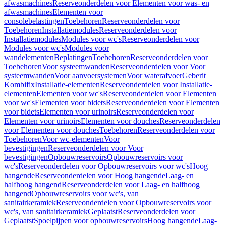
afwasmachines
Reserveonderdelen voor Elementen voor was- en
afwasmachines
Elementen voor
consolebelastingen
Toebehoren
Reserveonderdelen voor
Toebehoren
Installatiemodules
Reserveonderdelen voor
Installatiemodules
Modules voor wc's
Reserveonderdelen voor
Modules voor wc's
Modules voor
wandelementen
Beplatingen
Toebehoren
Reserveonderdelen voor
Toebehoren
Voor systeemwanden
Reserveonderdelen voor Voor
systeemwanden
Voor aanvoersystemen
Voor waterafvoer
Geberit
Kombifix
Installatie-elementen
Reserveonderdelen voor Installatie-
elementen
Elementen voor wc's
Reserveonderdelen voor Elementen
voor wc's
Elementen voor bidets
Reserveonderdelen voor Elementen
voor bidets
Elementen voor urinoirs
Reserveonderdelen voor
Elementen voor urinoirs
Elementen voor douches
Reserveonderdelen
voor Elementen voor douches
Toebehoren
Reserveonderdelen voor
Toebehoren
Voor wc-elementen
Voor
bevestigingen
Reserveonderdelen voor Voor
bevestigingen
Opbouwreservoirs
Opbouwreservoirs voor
wc's
Reserveonderdelen voor Opbouwreservoirs voor wc's
Hoog
hangende
Reserveonderdelen voor Hoog hangende
Laag- en
halfhoog hangend
Reserveonderdelen voor Laag- en halfhoog
hangend
Opbouwreservoirs voor wc's, van
sanitairkeramiek
Reserveonderdelen voor Opbouwreservoirs voor
wc's, van sanitairkeramiek
Geplaatst
Reserveonderdelen voor
Geplaatst
Spoelpijpen voor opbouwreservoirs
Hoog hangende
Laag-