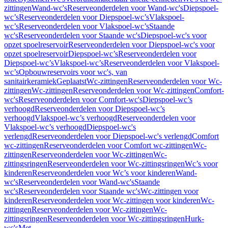
zittingen
Wand-wc's
Reserveonderdelen voor Wand-wc's
Diepspoel-
wc’s
Reserveonderdelen voor Diepspoel-wc’s
Vlakspoel-
wc’s
Reserveonderdelen voor Vlakspoel-wc’s
Staande
wc's
Reserveonderdelen voor Staande wc's
Diepspoel-wc's voor
opzet spoelreservoir
Reserveonderdelen voor Diepspoel-wc's voor
opzet spoelreservoir
Diepspoel-wc’s
Reserveonderdelen voor
Diepspoel-wc’s
Vlakspoel-wc’s
Reserveonderdelen voor Vlakspoel-
wc’s
Opbouwreservoirs voor wc's, van
sanitairkeramiek
Geplaatst
Wc-zittingen
Reserveonderdelen voor Wc-
zittingen
Wc-zittingen
Reserveonderdelen voor Wc-zittingen
Comfort-
wc's
Reserveonderdelen voor Comfort-wc's
Diepspoel-wc’s
verhoogd
Reserveonderdelen voor Diepspoel-wc’s
verhoogd
Vlakspoel-wc’s verhoogd
Reserveonderdelen voor
Vlakspoel-wc’s verhoogd
Diepspoel-wc's
verlengd
Reserveonderdelen voor Diepspoel-wc's verlengd
Comfort
wc-zittingen
Reserveonderdelen voor Comfort wc-zittingen
Wc-
zittingen
Reserveonderdelen voor Wc-zittingen
Wc-
zittingsringen
Reserveonderdelen voor Wc-zittingsringen
Wc’s voor
kinderen
Reserveonderdelen voor Wc’s voor kinderen
Wand-
wc's
Reserveonderdelen voor Wand-wc's
Staande
wc's
Reserveonderdelen voor Staande wc's
Wc-zittingen voor
kinderen
Reserveonderdelen voor Wc-zittingen voor kinderen
Wc-
zittingen
Reserveonderdelen voor Wc-zittingen
Wc-
zittingsringen
Reserveonderdelen voor Wc-zittingsringen
Hurk-
wc's
Met