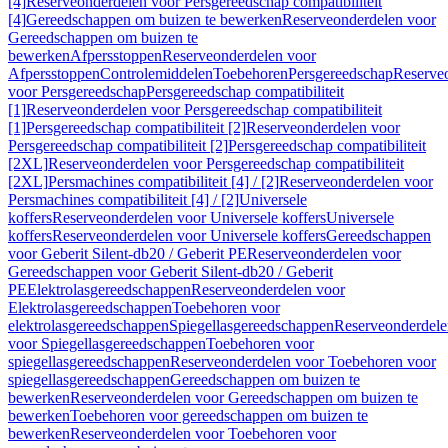
[4]
Reserveonderdelen voor Persgereedschap compatibiliteit
[4]
Gereedschappen om buizen te bewerken
Reserveonderdelen voor
Gereedschappen om buizen te
bewerken
Afpersstoppen
Reserveonderdelen voor
Afpersstoppen
Controlemiddelen
Toebehoren
Persgereedschap
Reserve
voor Persgereedschap
Persgereedschap compatibiliteit
[1]
Reserveonderdelen voor Persgereedschap compatibiliteit
[1]
Persgereedschap compatibiliteit [2]
Reserveonderdelen voor
Persgereedschap compatibiliteit [2]
Persgereedschap compatibiliteit
[2XL]
Reserveonderdelen voor Persgereedschap compatibiliteit
[2XL]
Persmachines compatibiliteit [4] / [2]
Reserveonderdelen voor
Persmachines compatibiliteit [4] / [2]
Universele
koffers
Reserveonderdelen voor Universele koffers
Universele
koffers
Reserveonderdelen voor Universele koffers
Gereedschappen
voor Geberit Silent-db20 / Geberit PE
Reserveonderdelen voor
Gereedschappen voor Geberit Silent-db20 / Geberit
PE
Elektrolasgereedschappen
Reserveonderdelen voor
Elektrolasgereedschappen
Toebehoren voor
elektrolasgereedschappen
Spiegellasgereedschappen
Reserveonderdele
voor Spiegellasgereedschappen
Toebehoren voor
spiegellasgereedschappen
Reserveonderdelen voor Toebehoren voor
spiegellasgereedschappen
Gereedschappen om buizen te
bewerken
Reserveonderdelen voor Gereedschappen om buizen te
bewerken
Toebehoren voor gereedschappen om buizen te
bewerken
Reserveonderdelen voor Toebehoren voor