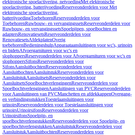
elektronische spoelactivering, netvoeding
Met elektronische
spoelactivering, batterijvoeding
Reserveonderdelen voor Met
elektronische spoelactivering,
batterijvoeding
Toebehoren
Reserveonderdelen voor
Toebehoren
Ruwbouw- en vervangingssets
Reserveonderdelen voor
Ruwbouw- en vervangingssets
Spoelpijpen, spoelbochten en
adapters
Renovatiesets
Reserveonderdelen voor
Renovatiesets
Afdekplaten
Overig
toebehoren
Bedieningshulp
Apparaataansluitingen voor wc's, urinoirs
en bidets
Afvoergarnituren voor wc's en
slophoppers
Reserveonderdelen voor Afvoergarnituren voor wc's en
slophoppers
Sifons
Reserveonderdelen voor
Sifons
Aansluitbochten
Reserveonderdelen voor
Aansluitbochten
Aansluitstuk
Reserveonderdelen voor
Aansluitstuk
Aansluitsets
Reserveonderdelen voor
Aansluitsets
Spoelbochtverlengingen
Reserveonderdelen voor
Spoelbochtverlengingen
Aansluitingen van PVC
Reserveonderdelen
voor Aansluitingen van PVC
Manchetten en afdekkappen
Overgang-
en verbindingsstukken
Toestelaansluitingen voor
urinoirs
Reserveonderdelen voor Toestelaansluitingen voor
urinoirs
Urinoirsifons
Reserveonderdelen voor
Urinoirsifons
Spoelpijp- en
spoelbochtverlengstukken
Reserveonderdelen voor Spoelpijp- en
spoelbochtverlengstukken
Aansluitstuk
Reserveonderdelen voor
Aansluitstuk
Aansluitbochten
Reserveonderdelen voor