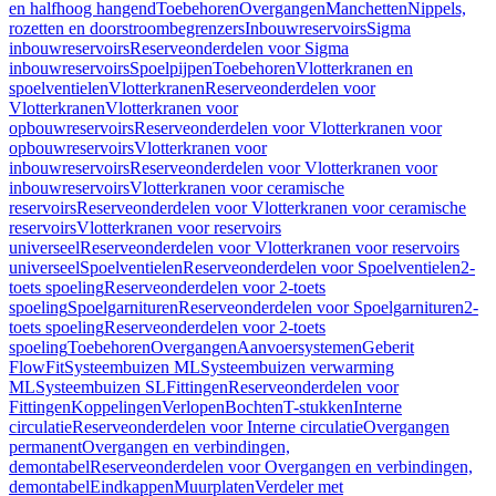
en halfhoog hangend
Toebehoren
Overgangen
Manchetten
Nippels,
rozetten en doorstroombegrenzers
Inbouwreservoirs
Sigma
inbouwreservoirs
Reserveonderdelen voor Sigma
inbouwreservoirs
Spoelpijpen
Toebehoren
Vlotterkranen en
spoelventielen
Vlotterkranen
Reserveonderdelen voor
Vlotterkranen
Vlotterkranen voor
opbouwreservoirs
Reserveonderdelen voor Vlotterkranen voor
opbouwreservoirs
Vlotterkranen voor
inbouwreservoirs
Reserveonderdelen voor Vlotterkranen voor
inbouwreservoirs
Vlotterkranen voor ceramische
reservoirs
Reserveonderdelen voor Vlotterkranen voor ceramische
reservoirs
Vlotterkranen voor reservoirs
universeel
Reserveonderdelen voor Vlotterkranen voor reservoirs
universeel
Spoelventielen
Reserveonderdelen voor Spoelventielen
2-
toets spoeling
Reserveonderdelen voor 2-toets
spoeling
Spoelgarnituren
Reserveonderdelen voor Spoelgarnituren
2-
toets spoeling
Reserveonderdelen voor 2-toets
spoeling
Toebehoren
Overgangen
Aanvoersystemen
Geberit
FlowFit
Systeembuizen ML
Systeembuizen verwarming
ML
Systeembuizen SL
Fittingen
Reserveonderdelen voor
Fittingen
Koppelingen
Verlopen
Bochten
T-stukken
Interne
circulatie
Reserveonderdelen voor Interne circulatie
Overgangen
permanent
Overgangen en verbindingen,
demontabel
Reserveonderdelen voor Overgangen en verbindingen,
demontabel
Eindkappen
Muurplaten
Verdeler met