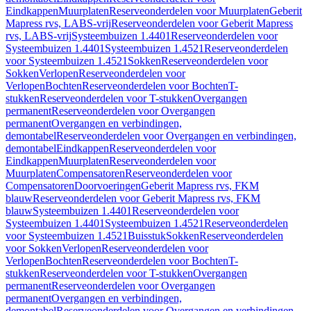
Eindkappen
Muurplaten
Reserveonderdelen voor Muurplaten
Geberit
Mapress rvs, LABS-vrij
Reserveonderdelen voor Geberit Mapress
rvs, LABS-vrij
Systeembuizen 1.4401
Reserveonderdelen voor
Systeembuizen 1.4401
Systeembuizen 1.4521
Reserveonderdelen
voor Systeembuizen 1.4521
Sokken
Reserveonderdelen voor
Sokken
Verlopen
Reserveonderdelen voor
Verlopen
Bochten
Reserveonderdelen voor Bochten
T-
stukken
Reserveonderdelen voor T-stukken
Overgangen
permanent
Reserveonderdelen voor Overgangen
permanent
Overgangen en verbindingen,
demontabel
Reserveonderdelen voor Overgangen en verbindingen,
demontabel
Eindkappen
Reserveonderdelen voor
Eindkappen
Muurplaten
Reserveonderdelen voor
Muurplaten
Compensatoren
Reserveonderdelen voor
Compensatoren
Doorvoeringen
Geberit Mapress rvs, FKM
blauw
Reserveonderdelen voor Geberit Mapress rvs, FKM
blauw
Systeembuizen 1.4401
Reserveonderdelen voor
Systeembuizen 1.4401
Systeembuizen 1.4521
Reserveonderdelen
voor Systeembuizen 1.4521
Buisstuk
Sokken
Reserveonderdelen
voor Sokken
Verlopen
Reserveonderdelen voor
Verlopen
Bochten
Reserveonderdelen voor Bochten
T-
stukken
Reserveonderdelen voor T-stukken
Overgangen
permanent
Reserveonderdelen voor Overgangen
permanent
Overgangen en verbindingen,
demontabel
Reserveonderdelen voor Overgangen en verbindingen,