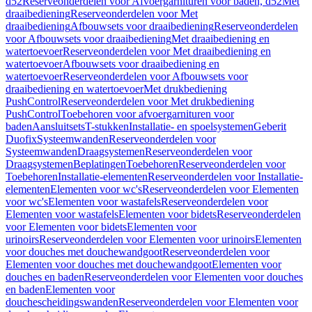
d52
Reserveonderdelen voor Afvoergarnituren voor baden, d52
Met
draaibediening
Reserveonderdelen voor Met
draaibediening
Afbouwsets voor draaibediening
Reserveonderdelen
voor Afbouwsets voor draaibediening
Met draaibediening en
watertoevoer
Reserveonderdelen voor Met draaibediening en
watertoevoer
Afbouwsets voor draaibediening en
watertoevoer
Reserveonderdelen voor Afbouwsets voor
draaibediening en watertoevoer
Met drukbediening
PushControl
Reserveonderdelen voor Met drukbediening
PushControl
Toebehoren voor afvoergarnituren voor
baden
Aansluitsets
T-stukken
Installatie- en spoelsystemen
Geberit
Duofix
Systeemwanden
Reserveonderdelen voor
Systeemwanden
Draagsystemen
Reserveonderdelen voor
Draagsystemen
Beplatingen
Toebehoren
Reserveonderdelen voor
Toebehoren
Installatie-elementen
Reserveonderdelen voor Installatie-
elementen
Elementen voor wc's
Reserveonderdelen voor Elementen
voor wc's
Elementen voor wastafels
Reserveonderdelen voor
Elementen voor wastafels
Elementen voor bidets
Reserveonderdelen
voor Elementen voor bidets
Elementen voor
urinoirs
Reserveonderdelen voor Elementen voor urinoirs
Elementen
voor douches met douchewandgoot
Reserveonderdelen voor
Elementen voor douches met douchewandgoot
Elementen voor
douches en baden
Reserveonderdelen voor Elementen voor douches
en baden
Elementen voor
douchescheidingswanden
Reserveonderdelen voor Elementen voor