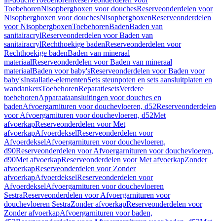
Toebehoren
Nisopbergboxen voor douches
Reserveonderdelen voor
Nisopbergboxen voor douches
Nisopbergboxen
Reserveonderdelen
voor Nisopbergboxen
Toebehoren
Baden
Baden van
sanitairacryl
Reserveonderdelen voor Baden van
sanitairacryl
Rechthoekige baden
Reserveonderdelen voor
Rechthoekige baden
Baden van mineraal
materiaal
Reserveonderdelen voor Baden van mineraal
materiaal
Baden voor baby's
Reserveonderdelen voor Baden voor
baby's
Installatie-elementen
Sets steunpoten en sets aansluitplaten en
wandankers
Toebehoren
Reparatiesets
Verdere
toebehoren
Apparaataansluitingen voor douches en
baden
Afvoergarnituren voor douchevloeren, d52
Reserveonderdelen
voor Afvoergarnituren voor douchevloeren, d52
Met
afvoerkap
Reserveonderdelen voor Met
afvoerkap
Afvoerdeksel
Reserveonderdelen voor
Afvoerdeksel
Afvoergarnituren voor douchevloeren,
d90
Reserveonderdelen voor Afvoergarnituren voor douchevloeren,
d90
Met afvoerkap
Reserveonderdelen voor Met afvoerkap
Zonder
afvoerkap
Reserveonderdelen voor Zonder
afvoerkap
Afvoerdeksel
Reserveonderdelen voor
Afvoerdeksel
Afvoergarnituren voor douchevloeren
Sestra
Reserveonderdelen voor Afvoergarnituren voor
douchevloeren Sestra
Zonder afvoerkap
Reserveonderdelen voor
Zonder afvoerkap
Afvoergarnituren voor baden,