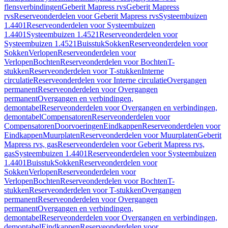
flensverbindingen
Geberit Mapress rvs
Geberit Mapress
rvs
Reserveonderdelen voor Geberit Mapress rvs
Systeembuizen
1.4401
Reserveonderdelen voor Systeembuizen
1.4401
Systeembuizen 1.4521
Reserveonderdelen voor
Systeembuizen 1.4521
Buisstuk
Sokken
Reserveonderdelen voor
Sokken
Verlopen
Reserveonderdelen voor
Verlopen
Bochten
Reserveonderdelen voor Bochten
T-
stukken
Reserveonderdelen voor T-stukken
Interne
circulatie
Reserveonderdelen voor Interne circulatie
Overgangen
permanent
Reserveonderdelen voor Overgangen
permanent
Overgangen en verbindingen,
demontabel
Reserveonderdelen voor Overgangen en verbindingen,
demontabel
Compensatoren
Reserveonderdelen voor
Compensatoren
Doorvoeringen
Eindkappen
Reserveonderdelen voor
Eindkappen
Muurplaten
Reserveonderdelen voor Muurplaten
Geberit
Mapress rvs, gas
Reserveonderdelen voor Geberit Mapress rvs,
gas
Systeembuizen 1.4401
Reserveonderdelen voor Systeembuizen
1.4401
Buisstuk
Sokken
Reserveonderdelen voor
Sokken
Verlopen
Reserveonderdelen voor
Verlopen
Bochten
Reserveonderdelen voor Bochten
T-
stukken
Reserveonderdelen voor T-stukken
Overgangen
permanent
Reserveonderdelen voor Overgangen
permanent
Overgangen en verbindingen,
demontabel
Reserveonderdelen voor Overgangen en verbindingen,
demontabel
Eindkappen
Reserveonderdelen voor