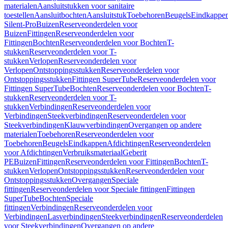
materialen
Aansluitstukken voor sanitaire
toestellen
Aansluitbochten
Aansluitstuk
Toebehoren
Beugels
Eindkappe
Silent-Pro
Buizen
Reserveonderdelen voor
Buizen
Fittingen
Reserveonderdelen voor
Fittingen
Bochten
Reserveonderdelen voor Bochten
T-
stukken
Reserveonderdelen voor T-
stukken
Verlopen
Reserveonderdelen voor
Verlopen
Ontstoppingsstukken
Reserveonderdelen voor
Ontstoppingsstukken
Fittingen SuperTube
Reserveonderdelen voor
Fittingen SuperTube
Bochten
Reserveonderdelen voor Bochten
T-
stukken
Reserveonderdelen voor T-
stukken
Verbindingen
Reserveonderdelen voor
Verbindingen
Steekverbindingen
Reserveonderdelen voor
Steekverbindingen
Klauwverbindingen
Overgangen op andere
materialen
Toebehoren
Reserveonderdelen voor
Toebehoren
Beugels
Eindkappen
Afdichtingen
Reserveonderdelen
voor Afdichtingen
Verbruiksmateriaal
Geberit
PE
Buizen
Fittingen
Reserveonderdelen voor Fittingen
Bochten
T-
stukken
Verlopen
Ontstoppingsstukken
Reserveonderdelen voor
Ontstoppingsstukken
Overgangen
Speciale
fittingen
Reserveonderdelen voor Speciale fittingen
Fittingen
SuperTube
Bochten
Speciale
fittingen
Verbindingen
Reserveonderdelen voor
Verbindingen
Lasverbindingen
Steekverbindingen
Reserveonderdelen
voor Steekverbindingen
Overgangen op andere