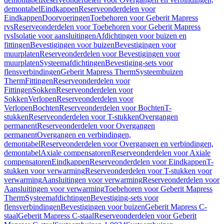
demontabel
Eindkappen
Reserveonderdelen voor
Eindkappen
Doorvoeringen
Toebehoren voor Geberit Mapress
rvs
Reserveonderdelen voor Toebehoren voor Geberit Mapress
rvs
Isolatie voor aansluitingen
Afdichtingen voor buizen en
fittingen
Bevestigingen voor buizen
Bevestigingen voor
muurplaten
Reserveonderdelen voor Bevestigingen voor
muurplaten
Systeemafdichtingen
Bevestiging-sets voor
flensverbindingen
Geberit Mapress Therm
Systeembuizen
Therm
Fittingen
Reserveonderdelen voor
Fittingen
Sokken
Reserveonderdelen voor
Sokken
Verlopen
Reserveonderdelen voor
Verlopen
Bochten
Reserveonderdelen voor Bochten
T-
stukken
Reserveonderdelen voor T-stukken
Overgangen
permanent
Reserveonderdelen voor Overgangen
permanent
Overgangen en verbindingen,
demontabel
Reserveonderdelen voor Overgangen en verbindingen,
demontabel
Axiale compensatoren
Reserveonderdelen voor Axiale
compensatoren
Eindkappen
Reserveonderdelen voor Eindkappen
T-
stukken voor verwarming
Reserveonderdelen voor T-stukken voor
verwarming
Aansluitingen voor verwarming
Reserveonderdelen voor
Aansluitingen voor verwarming
Toebehoren voor Geberit Mapress
Therm
Systeemafdichtingen
Bevestiging-sets voor
flensverbindingen
Bevestigingen voor buizen
Geberit Mapress C-
staal
Geberit Mapress C-staal
Reserveonderdelen voor Geberit