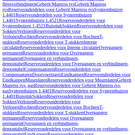
flensverbindingen
Geberit Mapress rvs
Geberit Mapress
rvs
Reserveonderdelen voor Geberit Mapress rvs
Systeembuizen
1.4401
Reserveonderdelen voor Systeembuizen
1.4401
Systeembuizen 1.4521
Reserveonderdelen voor
Systeembuizen 1.4521
Buisstuk
Sokken
Reserveonderdelen voor
Sokken
Verlopen
Reserveonderdelen voor
Verlopen
Bochten
Reserveonderdelen voor Bochten
T-
stukken
Reserveonderdelen voor T-stukken
Interne
circulatie
Reserveonderdelen voor Interne circulatie
Overgangen
permanent
Reserveonderdelen voor Overgangen
permanent
Overgangen en verbindingen,
demontabel
Reserveonderdelen voor Overgangen en verbindingen,
demontabel
Compensatoren
Reserveonderdelen voor
Compensatoren
Doorvoeringen
Eindkappen
Reserveonderdelen voor
Eindkappen
Muurplaten
Reserveonderdelen voor Muurplaten
Geberit
Mapress rvs, gas
Reserveonderdelen voor Geberit Mapress rvs,
gas
Systeembuizen 1.4401
Reserveonderdelen voor Systeembuizen
1.4401
Buisstuk
Sokken
Reserveonderdelen voor
Sokken
Verlopen
Reserveonderdelen voor
Verlopen
Bochten
Reserveonderdelen voor Bochten
T-
stukken
Reserveonderdelen voor T-stukken
Overgangen
permanent
Reserveonderdelen voor Overgangen
permanent
Overgangen en verbindingen,
demontabel
Reserveonderdelen voor Overgangen en verbindingen,
demontabel
Eindkappen
Reserveonderdelen voor