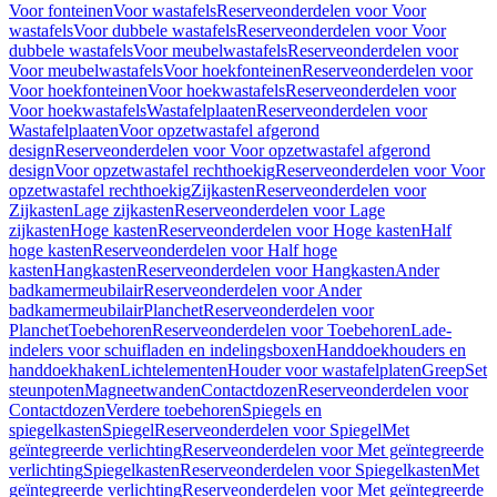
Voor fonteinen
Voor wastafels
Reserveonderdelen voor Voor
wastafels
Voor dubbele wastafels
Reserveonderdelen voor Voor
dubbele wastafels
Voor meubelwastafels
Reserveonderdelen voor
Voor meubelwastafels
Voor hoekfonteinen
Reserveonderdelen voor
Voor hoekfonteinen
Voor hoekwastafels
Reserveonderdelen voor
Voor hoekwastafels
Wastafelplaaten
Reserveonderdelen voor
Wastafelplaaten
Voor opzetwastafel afgerond
design
Reserveonderdelen voor Voor opzetwastafel afgerond
design
Voor opzetwastafel rechthoekig
Reserveonderdelen voor Voor
opzetwastafel rechthoekig
Zijkasten
Reserveonderdelen voor
Zijkasten
Lage zijkasten
Reserveonderdelen voor Lage
zijkasten
Hoge kasten
Reserveonderdelen voor Hoge kasten
Half
hoge kasten
Reserveonderdelen voor Half hoge
kasten
Hangkasten
Reserveonderdelen voor Hangkasten
Ander
badkamermeubilair
Reserveonderdelen voor Ander
badkamermeubilair
Planchet
Reserveonderdelen voor
Planchet
Toebehoren
Reserveonderdelen voor Toebehoren
Lade-
indelers voor schuifladen en indelingsboxen
Handdoekhouders en
handdoekhaken
Lichtelementen
Houder voor wastafelplaten
Greep
Set
steunpoten
Magneetwanden
Contactdozen
Reserveonderdelen voor
Contactdozen
Verdere toebehoren
Spiegels en
spiegelkasten
Spiegel
Reserveonderdelen voor Spiegel
Met
geïntegreerde verlichting
Reserveonderdelen voor Met geïntegreerde
verlichting
Spiegelkasten
Reserveonderdelen voor Spiegelkasten
Met
geïntegreerde verlichting
Reserveonderdelen voor Met geïntegreerde