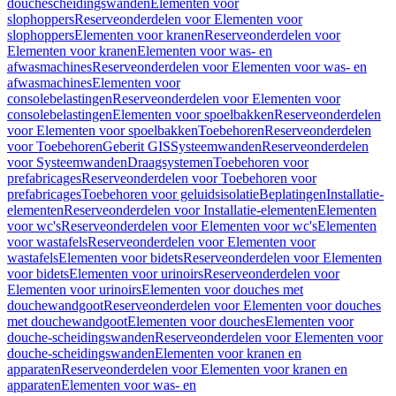
douchescheidingswanden
Elementen voor
slophoppers
Reserveonderdelen voor Elementen voor
slophoppers
Elementen voor kranen
Reserveonderdelen voor
Elementen voor kranen
Elementen voor was- en
afwasmachines
Reserveonderdelen voor Elementen voor was- en
afwasmachines
Elementen voor
consolebelastingen
Reserveonderdelen voor Elementen voor
consolebelastingen
Elementen voor spoelbakken
Reserveonderdelen
voor Elementen voor spoelbakken
Toebehoren
Reserveonderdelen
voor Toebehoren
Geberit GIS
Systeemwanden
Reserveonderdelen
voor Systeemwanden
Draagsystemen
Toebehoren voor
prefabricages
Reserveonderdelen voor Toebehoren voor
prefabricages
Toebehoren voor geluidsisolatie
Beplatingen
Installatie-
elementen
Reserveonderdelen voor Installatie-elementen
Elementen
voor wc's
Reserveonderdelen voor Elementen voor wc's
Elementen
voor wastafels
Reserveonderdelen voor Elementen voor
wastafels
Elementen voor bidets
Reserveonderdelen voor Elementen
voor bidets
Elementen voor urinoirs
Reserveonderdelen voor
Elementen voor urinoirs
Elementen voor douches met
douchewandgoot
Reserveonderdelen voor Elementen voor douches
met douchewandgoot
Elementen voor douches
Elementen voor
douche-scheidingswanden
Reserveonderdelen voor Elementen voor
douche-scheidingswanden
Elementen voor kranen en
apparaten
Reserveonderdelen voor Elementen voor kranen en
apparaten
Elementen voor was- en