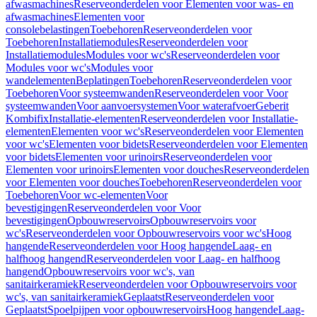
afwasmachines
Reserveonderdelen voor Elementen voor was- en
afwasmachines
Elementen voor
consolebelastingen
Toebehoren
Reserveonderdelen voor
Toebehoren
Installatiemodules
Reserveonderdelen voor
Installatiemodules
Modules voor wc's
Reserveonderdelen voor
Modules voor wc's
Modules voor
wandelementen
Beplatingen
Toebehoren
Reserveonderdelen voor
Toebehoren
Voor systeemwanden
Reserveonderdelen voor Voor
systeemwanden
Voor aanvoersystemen
Voor waterafvoer
Geberit
Kombifix
Installatie-elementen
Reserveonderdelen voor Installatie-
elementen
Elementen voor wc's
Reserveonderdelen voor Elementen
voor wc's
Elementen voor bidets
Reserveonderdelen voor Elementen
voor bidets
Elementen voor urinoirs
Reserveonderdelen voor
Elementen voor urinoirs
Elementen voor douches
Reserveonderdelen
voor Elementen voor douches
Toebehoren
Reserveonderdelen voor
Toebehoren
Voor wc-elementen
Voor
bevestigingen
Reserveonderdelen voor Voor
bevestigingen
Opbouwreservoirs
Opbouwreservoirs voor
wc's
Reserveonderdelen voor Opbouwreservoirs voor wc's
Hoog
hangende
Reserveonderdelen voor Hoog hangende
Laag- en
halfhoog hangend
Reserveonderdelen voor Laag- en halfhoog
hangend
Opbouwreservoirs voor wc's, van
sanitairkeramiek
Reserveonderdelen voor Opbouwreservoirs voor
wc's, van sanitairkeramiek
Geplaatst
Reserveonderdelen voor
Geplaatst
Spoelpijpen voor opbouwreservoirs
Hoog hangende
Laag-