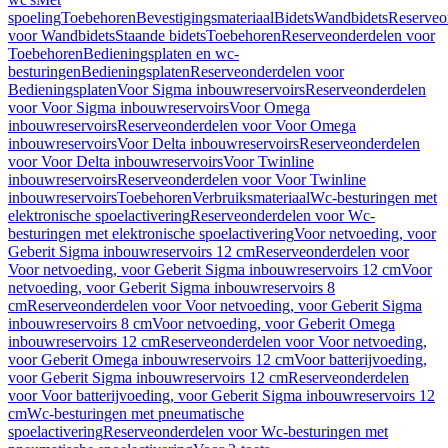
spoeling
Toebehoren
Bevestigingsmateriaal
Bidets
Wandbidets
Reserveo
voor Wandbidets
Staande bidets
Toebehoren
Reserveonderdelen voor
Toebehoren
Bedieningsplaten en wc-
besturingen
Bedieningsplaten
Reserveonderdelen voor
Bedieningsplaten
Voor Sigma inbouwreservoirs
Reserveonderdelen
voor Voor Sigma inbouwreservoirs
Voor Omega
inbouwreservoirs
Reserveonderdelen voor Voor Omega
inbouwreservoirs
Voor Delta inbouwreservoirs
Reserveonderdelen
voor Voor Delta inbouwreservoirs
Voor Twinline
inbouwreservoirs
Reserveonderdelen voor Voor Twinline
inbouwreservoirs
Toebehoren
Verbruiksmateriaal
Wc-besturingen met
elektronische spoelactivering
Reserveonderdelen voor Wc-
besturingen met elektronische spoelactivering
Voor netvoeding, voor
Geberit Sigma inbouwreservoirs 12 cm
Reserveonderdelen voor
Voor netvoeding, voor Geberit Sigma inbouwreservoirs 12 cm
Voor
netvoeding, voor Geberit Sigma inbouwreservoirs 8
cm
Reserveonderdelen voor Voor netvoeding, voor Geberit Sigma
inbouwreservoirs 8 cm
Voor netvoeding, voor Geberit Omega
inbouwreservoirs 12 cm
Reserveonderdelen voor Voor netvoeding,
voor Geberit Omega inbouwreservoirs 12 cm
Voor batterijvoeding,
voor Geberit Sigma inbouwreservoirs 12 cm
Reserveonderdelen
voor Voor batterijvoeding, voor Geberit Sigma inbouwreservoirs 12
cm
Wc-besturingen met pneumatische
spoelactivering
Reserveonderdelen voor Wc-besturingen met