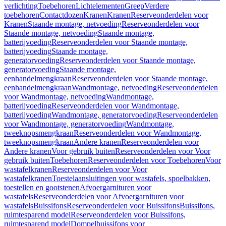
verlichting
Toebehoren
Lichtelementen
Greep
Verdere
toebehoren
Contactdozen
Kranen
Kranen
Reserveonderdelen voor
Kranen
Staande montage, netvoeding
Reserveonderdelen voor
Staande montage, netvoeding
Staande montage,
batterijvoeding
Reserveonderdelen voor Staande montage,
batterijvoeding
Staande montage,
generatorvoeding
Reserveonderdelen voor Staande montage,
generatorvoeding
Staande montage,
eenhandelmengkraan
Reserveonderdelen voor Staande montage,
eenhandelmengkraan
Wandmontage, netvoeding
Reserveonderdelen
voor Wandmontage, netvoeding
Wandmontage,
batterijvoeding
Reserveonderdelen voor Wandmontage,
batterijvoeding
Wandmontage, generatorvoeding
Reserveonderdelen
voor Wandmontage, generatorvoeding
Wandmontage,
tweeknopsmengkraan
Reserveonderdelen voor Wandmontage,
tweeknopsmengkraan
Andere kranen
Reserveonderdelen voor
Andere kranen
Voor gebruik buiten
Reserveonderdelen voor Voor
gebruik buiten
Toebehoren
Reserveonderdelen voor Toebehoren
Voor
wastafelkranen
Reserveonderdelen voor Voor
wastafelkranen
Toestelaansluitingen voor wastafels, spoelbakken,
toestellen en gootstenen
Afvoergarnituren voor
wastafels
Reserveonderdelen voor Afvoergarnituren voor
wastafels
Buissifons
Reserveonderdelen voor Buissifons
Buissifons,
ruimtesparend model
Reserveonderdelen voor Buissifons,
ruimtesparend model
Dompelbuissifons voor