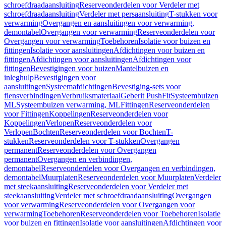
schroefdraadaansluiting
Reserveonderdelen voor Verdeler met
schroefdraadaansluiting
Verdeler met persaansluiting
T-stukken voor
verwarming
Overgangen en aansluitingen voor verwarming,
demontabel
Overgangen voor verwarming
Reserveonderdelen voor
Overgangen voor verwarming
Toebehoren
Isolatie voor buizen en
fittingen
Isolatie voor aansluitingen
Afdichtingen voor buizen en
fittingen
Afdichtingen voor aansluitingen
Afdichtingen voor
fittingen
Bevestigingen voor buizen
Mantelbuizen en
inleghulp
Bevestigingen voor
aansluitingen
Systeemafdichtingen
Bevestiging-sets voor
flensverbindingen
Verbruiksmateriaal
Geberit PushFit
Systeembuizen
ML
Systeembuizen verwarming, ML
Fittingen
Reserveonderdelen
voor Fittingen
Koppelingen
Reserveonderdelen voor
Koppelingen
Verlopen
Reserveonderdelen voor
Verlopen
Bochten
Reserveonderdelen voor Bochten
T-
stukken
Reserveonderdelen voor T-stukken
Overgangen
permanent
Reserveonderdelen voor Overgangen
permanent
Overgangen en verbindingen,
demontabel
Reserveonderdelen voor Overgangen en verbindingen,
demontabel
Muurplaten
Reserveonderdelen voor Muurplaten
Verdeler
met steekaansluiting
Reserveonderdelen voor Verdeler met
steekaansluiting
Verdeler met schroefdraadaansluiting
Overgangen
voor verwarming
Reserveonderdelen voor Overgangen voor
verwarming
Toebehoren
Reserveonderdelen voor Toebehoren
Isolatie
voor buizen en fittingen
Isolatie voor aansluitingen
Afdichtingen voor