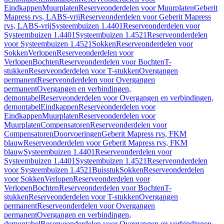
Eindkappen
Muurplaten
Reserveonderdelen voor Muurplaten
Geberit
Mapress rvs, LABS-vrij
Reserveonderdelen voor Geberit Mapress
rvs, LABS-vrij
Systeembuizen 1.4401
Reserveonderdelen voor
Systeembuizen 1.4401
Systeembuizen 1.4521
Reserveonderdelen
voor Systeembuizen 1.4521
Sokken
Reserveonderdelen voor
Sokken
Verlopen
Reserveonderdelen voor
Verlopen
Bochten
Reserveonderdelen voor Bochten
T-
stukken
Reserveonderdelen voor T-stukken
Overgangen
permanent
Reserveonderdelen voor Overgangen
permanent
Overgangen en verbindingen,
demontabel
Reserveonderdelen voor Overgangen en verbindingen,
demontabel
Eindkappen
Reserveonderdelen voor
Eindkappen
Muurplaten
Reserveonderdelen voor
Muurplaten
Compensatoren
Reserveonderdelen voor
Compensatoren
Doorvoeringen
Geberit Mapress rvs, FKM
blauw
Reserveonderdelen voor Geberit Mapress rvs, FKM
blauw
Systeembuizen 1.4401
Reserveonderdelen voor
Systeembuizen 1.4401
Systeembuizen 1.4521
Reserveonderdelen
voor Systeembuizen 1.4521
Buisstuk
Sokken
Reserveonderdelen
voor Sokken
Verlopen
Reserveonderdelen voor
Verlopen
Bochten
Reserveonderdelen voor Bochten
T-
stukken
Reserveonderdelen voor T-stukken
Overgangen
permanent
Reserveonderdelen voor Overgangen
permanent
Overgangen en verbindingen,
demontabel
Reserveonderdelen voor Overgangen en verbindingen,