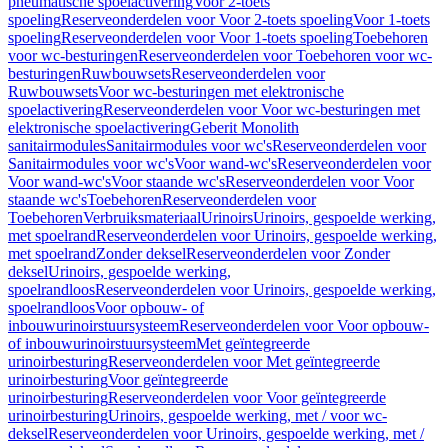
pneumatische spoelactivering
Voor 2-toets
spoeling
Reserveonderdelen voor Voor 2-toets spoeling
Voor 1-toets
spoeling
Reserveonderdelen voor Voor 1-toets spoeling
Toebehoren
voor wc-besturingen
Reserveonderdelen voor Toebehoren voor wc-
besturingen
Ruwbouwsets
Reserveonderdelen voor
Ruwbouwsets
Voor wc-besturingen met elektronische
spoelactivering
Reserveonderdelen voor Voor wc-besturingen met
elektronische spoelactivering
Geberit Monolith
sanitairmodules
Sanitairmodules voor wc's
Reserveonderdelen voor
Sanitairmodules voor wc's
Voor wand-wc's
Reserveonderdelen voor
Voor wand-wc's
Voor staande wc's
Reserveonderdelen voor Voor
staande wc's
Toebehoren
Reserveonderdelen voor
Toebehoren
Verbruiksmateriaal
Urinoirs
Urinoirs, gespoelde werking,
met spoelrand
Reserveonderdelen voor Urinoirs, gespoelde werking,
met spoelrand
Zonder deksel
Reserveonderdelen voor Zonder
deksel
Urinoirs, gespoelde werking,
spoelrandloos
Reserveonderdelen voor Urinoirs, gespoelde werking,
spoelrandloos
Voor opbouw- of
inbouwurinoirstuursysteem
Reserveonderdelen voor Voor opbouw-
of inbouwurinoirstuursysteem
Met geïntegreerde
urinoirbesturing
Reserveonderdelen voor Met geïntegreerde
urinoirbesturing
Voor geïntegreerde
urinoirbesturing
Reserveonderdelen voor Voor geïntegreerde
urinoirbesturing
Urinoirs, gespoelde werking, met / voor wc-
deksel
Reserveonderdelen voor Urinoirs, gespoelde werking, met /