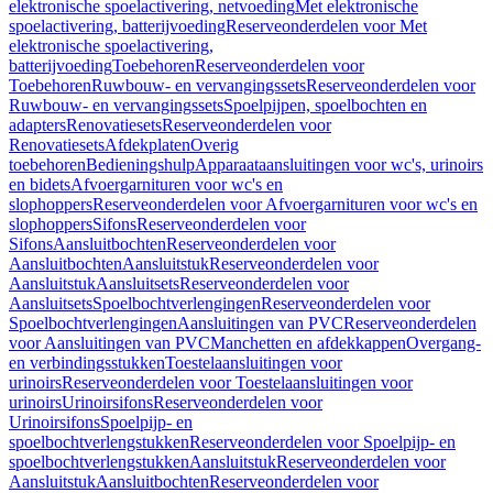
elektronische spoelactivering, netvoeding
Met elektronische
spoelactivering, batterijvoeding
Reserveonderdelen voor Met
elektronische spoelactivering,
batterijvoeding
Toebehoren
Reserveonderdelen voor
Toebehoren
Ruwbouw- en vervangingssets
Reserveonderdelen voor
Ruwbouw- en vervangingssets
Spoelpijpen, spoelbochten en
adapters
Renovatiesets
Reserveonderdelen voor
Renovatiesets
Afdekplaten
Overig
toebehoren
Bedieningshulp
Apparaataansluitingen voor wc's, urinoirs
en bidets
Afvoergarnituren voor wc's en
slophoppers
Reserveonderdelen voor Afvoergarnituren voor wc's en
slophoppers
Sifons
Reserveonderdelen voor
Sifons
Aansluitbochten
Reserveonderdelen voor
Aansluitbochten
Aansluitstuk
Reserveonderdelen voor
Aansluitstuk
Aansluitsets
Reserveonderdelen voor
Aansluitsets
Spoelbochtverlengingen
Reserveonderdelen voor
Spoelbochtverlengingen
Aansluitingen van PVC
Reserveonderdelen
voor Aansluitingen van PVC
Manchetten en afdekkappen
Overgang-
en verbindingsstukken
Toestelaansluitingen voor
urinoirs
Reserveonderdelen voor Toestelaansluitingen voor
urinoirs
Urinoirsifons
Reserveonderdelen voor
Urinoirsifons
Spoelpijp- en
spoelbochtverlengstukken
Reserveonderdelen voor Spoelpijp- en
spoelbochtverlengstukken
Aansluitstuk
Reserveonderdelen voor
Aansluitstuk
Aansluitbochten
Reserveonderdelen voor