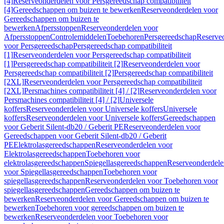
[4]
Reserveonderdelen voor Persgereedschap compatibiliteit
[4]
Gereedschappen om buizen te bewerken
Reserveonderdelen voor
Gereedschappen om buizen te
bewerken
Afpersstoppen
Reserveonderdelen voor
Afpersstoppen
Controlemiddelen
Toebehoren
Persgereedschap
Reserve
voor Persgereedschap
Persgereedschap compatibiliteit
[1]
Reserveonderdelen voor Persgereedschap compatibiliteit
[1]
Persgereedschap compatibiliteit [2]
Reserveonderdelen voor
Persgereedschap compatibiliteit [2]
Persgereedschap compatibiliteit
[2XL]
Reserveonderdelen voor Persgereedschap compatibiliteit
[2XL]
Persmachines compatibiliteit [4] / [2]
Reserveonderdelen voor
Persmachines compatibiliteit [4] / [2]
Universele
koffers
Reserveonderdelen voor Universele koffers
Universele
koffers
Reserveonderdelen voor Universele koffers
Gereedschappen
voor Geberit Silent-db20 / Geberit PE
Reserveonderdelen voor
Gereedschappen voor Geberit Silent-db20 / Geberit
PE
Elektrolasgereedschappen
Reserveonderdelen voor
Elektrolasgereedschappen
Toebehoren voor
elektrolasgereedschappen
Spiegellasgereedschappen
Reserveonderdele
voor Spiegellasgereedschappen
Toebehoren voor
spiegellasgereedschappen
Reserveonderdelen voor Toebehoren voor
spiegellasgereedschappen
Gereedschappen om buizen te
bewerken
Reserveonderdelen voor Gereedschappen om buizen te
bewerken
Toebehoren voor gereedschappen om buizen te
bewerken
Reserveonderdelen voor Toebehoren voor