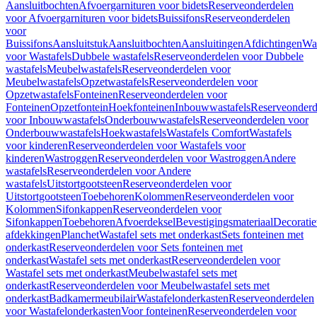
Aansluitbochten
Afvoergarnituren voor bidets
Reserveonderdelen
voor Afvoergarnituren voor bidets
Buissifons
Reserveonderdelen
voor
Buissifons
Aansluitstuk
Aansluitbochten
Aansluitingen
Afdichtingen
Was
voor Wastafels
Dubbele wastafels
Reserveonderdelen voor Dubbele
wastafels
Meubelwastafels
Reserveonderdelen voor
Meubelwastafels
Opzetwastafels
Reserveonderdelen voor
Opzetwastafels
Fonteinen
Reserveonderdelen voor
Fonteinen
Opzetfontein
Hoekfonteinen
Inbouwwastafels
Reserveonderd
voor Inbouwwastafels
Onderbouwwastafels
Reserveonderdelen voor
Onderbouwwastafels
Hoekwastafels
Wastafels Comfort
Wastafels
voor kinderen
Reserveonderdelen voor Wastafels voor
kinderen
Wastroggen
Reserveonderdelen voor Wastroggen
Andere
wastafels
Reserveonderdelen voor Andere
wastafels
Uitstortgootsteen
Reserveonderdelen voor
Uitstortgootsteen
Toebehoren
Kolommen
Reserveonderdelen voor
Kolommen
Sifonkappen
Reserveonderdelen voor
Sifonkappen
Toebehoren
Afvoerdeksel
Bevestigingsmateriaal
Decorati
afdekkingen
Planchet
Wastafel sets met onderkast
Sets fonteinen met
onderkast
Reserveonderdelen voor Sets fonteinen met
onderkast
Wastafel sets met onderkast
Reserveonderdelen voor
Wastafel sets met onderkast
Meubelwastafel sets met
onderkast
Reserveonderdelen voor Meubelwastafel sets met
onderkast
Badkamermeubilair
Wastafelonderkasten
Reserveonderdelen
voor Wastafelonderkasten
Voor fonteinen
Reserveonderdelen voor