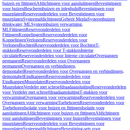
buizen en fittingen
Afdichtingen voor aansluitingen
Bevestigingen
voor buizen
Beschermbuizen en inleghulp
Bevestigingen voor
muurplaten
Reserveonderdelen voor Bevestigingen voor
muurplaten
Systeemafdichtingen
Geberit Mepla
Systeembuizen
drinkwater, ML
Systeembuizen verwarming,
ML
Fittingen
Reserveonderdelen voor
Fittingen
Koppelingen
Reserveonderdelen voor
Koppelingen
Verlopen
Reserveonderdelen voor
Verlopen
Bochten
Reserveonderdelen voor Bochten
T-
stukken
Reserveonderdelen voor T-stukken
Interne
circulatie
Reserveonderdelen voor Interne circulatie
Overgangen
permanent
Reserveonderdelen voor Overgangen
permanent
Overgangen en verbindingen,
demontabel
Reserveonderdelen voor Overgangen en verbindingen,
demontabel
Eindkappen
Reserveonderdelen voor
Eindkappen
Muurplaten
Reserveonderdelen voor
Muurplaten
Verdeler met schroefdraadaansluiting
Reserveonderdelen
voor Verdeler met schroefdraadaansluiting
T-stukken voor
verwarming
Overgangen voor verwarming
Reserveonderdelen voor
Overgangen voor verwarming
Toebehoren
Reserveonderdelen voor
Toebehoren
Isolatie voor buizen en fittingen
Isolatie voor
aansluitingen
Afdichtingen voor buizen en fittingen
Afdichtingen
voor aansluitingen
Bevestigingen voor buizen
Bevestigingen voor
muurplaten
Reserveonderdelen voor Bevestigingen voor
muurplaten
Systeemafdichtingen
Bevestiging-sets voor