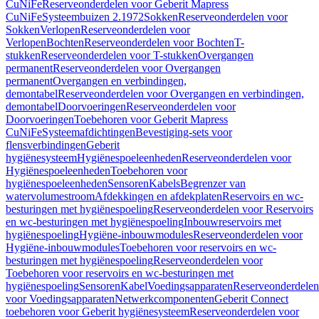
CuNiFe
Reserveonderdelen voor Geberit Mapress
CuNiFe
Systeembuizen 2.1972
Sokken
Reserveonderdelen voor
Sokken
Verlopen
Reserveonderdelen voor
Verlopen
Bochten
Reserveonderdelen voor Bochten
T-
stukken
Reserveonderdelen voor T-stukken
Overgangen
permanent
Reserveonderdelen voor Overgangen
permanent
Overgangen en verbindingen,
demontabel
Reserveonderdelen voor Overgangen en verbindingen,
demontabel
Doorvoeringen
Reserveonderdelen voor
Doorvoeringen
Toebehoren voor Geberit Mapress
CuNiFe
Systeemafdichtingen
Bevestiging-sets voor
flensverbindingen
Geberit
hygiënesysteem
Hygiënespoeleenheden
Reserveonderdelen voor
Hygiënespoeleenheden
Toebehoren voor
hygiënespoeleenheden
Sensoren
Kabels
Begrenzer van
watervolumestroom
Afdekkingen en afdekplaten
Reservoirs en wc-
besturingen met hygiënespoeling
Reserveonderdelen voor Reservoirs
en wc-besturingen met hygiënespoeling
Inbouwreservoirs met
hygiënespoeling
Hygiëne-inbouwmodules
Reserveonderdelen voor
Hygiëne-inbouwmodules
Toebehoren voor reservoirs en wc-
besturingen met hygiënespoeling
Reserveonderdelen voor
Toebehoren voor reservoirs en wc-besturingen met
hygiënespoeling
Sensoren
Kabel
Voedingsapparaten
Reserveonderdelen
voor Voedingsapparaten
Netwerkcomponenten
Geberit Connect
toebehoren voor Geberit hygiënesysteem
Reserveonderdelen voor