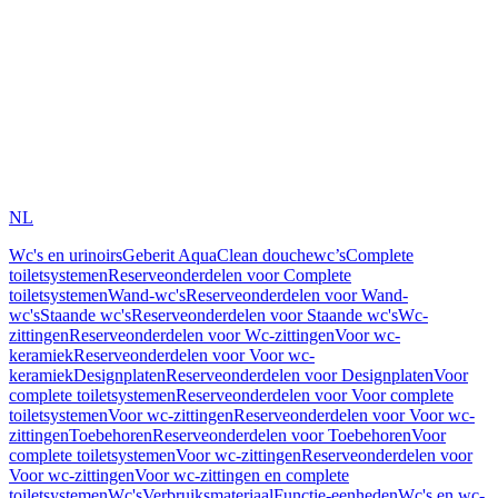
NL
Wc's en urinoirs
Geberit AquaClean douchewc’s
Complete
toiletsystemen
Reserveonderdelen voor Complete
toiletsystemen
Wand-wc's
Reserveonderdelen voor Wand-
wc's
Staande wc's
Reserveonderdelen voor Staande wc's
Wc-
zittingen
Reserveonderdelen voor Wc-zittingen
Voor wc-
keramiek
Reserveonderdelen voor Voor wc-
keramiek
Designplaten
Reserveonderdelen voor Designplaten
Voor
complete toiletsystemen
Reserveonderdelen voor Voor complete
toiletsystemen
Voor wc-zittingen
Reserveonderdelen voor Voor wc-
zittingen
Toebehoren
Reserveonderdelen voor Toebehoren
Voor
complete toiletsystemen
Voor wc-zittingen
Reserveonderdelen voor
Voor wc-zittingen
Voor wc-zittingen en complete
toiletsystemen
Wc's
Verbruiksmateriaal
Functie-eenheden
Wc's en wc-