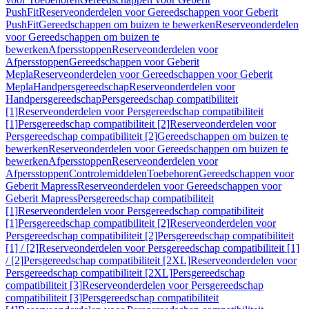
PushFit
Reserveonderdelen voor Gereedschappen voor Geberit
PushFit
Gereedschappen om buizen te bewerken
Reserveonderdelen
voor Gereedschappen om buizen te
bewerken
Afpersstoppen
Reserveonderdelen voor
Afpersstoppen
Gereedschappen voor Geberit
Mepla
Reserveonderdelen voor Gereedschappen voor Geberit
Mepla
Handpersgereedschap
Reserveonderdelen voor
Handpersgereedschap
Persgereedschap compatibiliteit
[1]
Reserveonderdelen voor Persgereedschap compatibiliteit
[1]
Persgereedschap compatibiliteit [2]
Reserveonderdelen voor
Persgereedschap compatibiliteit [2]
Gereedschappen om buizen te
bewerken
Reserveonderdelen voor Gereedschappen om buizen te
bewerken
Afpersstoppen
Reserveonderdelen voor
Afpersstoppen
Controlemiddelen
Toebehoren
Gereedschappen voor
Geberit Mapress
Reserveonderdelen voor Gereedschappen voor
Geberit Mapress
Persgereedschap compatibiliteit
[1]
Reserveonderdelen voor Persgereedschap compatibiliteit
[1]
Persgereedschap compatibiliteit [2]
Reserveonderdelen voor
Persgereedschap compatibiliteit [2]
Persgereedschap compatibiliteit
[1] / [2]
Reserveonderdelen voor Persgereedschap compatibiliteit [1]
/ [2]
Persgereedschap compatibiliteit [2XL]
Reserveonderdelen voor
Persgereedschap compatibiliteit [2XL]
Persgereedschap
compatibiliteit [3]
Reserveonderdelen voor Persgereedschap
compatibiliteit [3]
Persgereedschap compatibiliteit