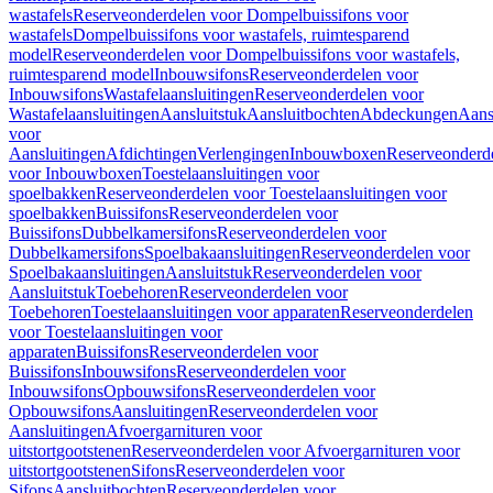
wastafels
Reserveonderdelen voor Dompelbuissifons voor
wastafels
Dompelbuissifons voor wastafels, ruimtesparend
model
Reserveonderdelen voor Dompelbuissifons voor wastafels,
ruimtesparend model
Inbouwsifons
Reserveonderdelen voor
Inbouwsifons
Wastafelaansluitingen
Reserveonderdelen voor
Wastafelaansluitingen
Aansluitstuk
Aansluitbochten
Abdeckungen
Aans
voor
Aansluitingen
Afdichtingen
Verlengingen
Inbouwboxen
Reserveonderd
voor Inbouwboxen
Toestelaansluitingen voor
spoelbakken
Reserveonderdelen voor Toestelaansluitingen voor
spoelbakken
Buissifons
Reserveonderdelen voor
Buissifons
Dubbelkamersifons
Reserveonderdelen voor
Dubbelkamersifons
Spoelbakaansluitingen
Reserveonderdelen voor
Spoelbakaansluitingen
Aansluitstuk
Reserveonderdelen voor
Aansluitstuk
Toebehoren
Reserveonderdelen voor
Toebehoren
Toestelaansluitingen voor apparaten
Reserveonderdelen
voor Toestelaansluitingen voor
apparaten
Buissifons
Reserveonderdelen voor
Buissifons
Inbouwsifons
Reserveonderdelen voor
Inbouwsifons
Opbouwsifons
Reserveonderdelen voor
Opbouwsifons
Aansluitingen
Reserveonderdelen voor
Aansluitingen
Afvoergarnituren voor
uitstortgootstenen
Reserveonderdelen voor Afvoergarnituren voor
uitstortgootstenen
Sifons
Reserveonderdelen voor
Sifons
Aansluitbochten
Reserveonderdelen voor