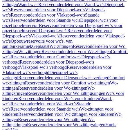
zittingen
Wand-wc's
Reserveonderdelen voor Wand-wc's
Diepspoel-
wc’s
Reserveonderdelen voor Diepspoel-wc’s
Vlakspoel-
wc’s
Reserveonderdelen voor Vlakspoel-wc’s
Staande
wc's
Reserveonderdelen voor Staande wc's
Diepspoel-wc's voor
opzet spoelreservoir
Reserveonderdelen voor Diepspoel-wc's voor
opzet spoelreservoir
Diepspoel-wc’s
Reserveonderdelen voor
Diepspoel-wc’s
Vlakspoel-wc’s
Reserveonderdelen voor Vlakspoel-
wc’s
Opbouwreservoirs voor wc's, van
sanitairkeramiek
Geplaatst
Wc-zittingen
Reserveonderdelen voor Wc-
zittingen
Wc-zittingen
Reserveonderdelen voor Wc-zittingen
Comfort-
wc's
Reserveonderdelen voor Comfort-wc's
Diepspoel-wc’s
verhoogd
Reserveonderdelen voor Diepspoel-wc’s
verhoogd
Vlakspoel-wc’s verhoogd
Reserveonderdelen voor
Vlakspoel-wc’s verhoogd
Diepspoel-wc's
verlengd
Reserveonderdelen voor Diepspoel-wc's verlengd
Comfort
wc-zittingen
Reserveonderdelen voor Comfort wc-zittingen
Wc-
zittingen
Reserveonderdelen voor Wc-zittingen
Wc-
zittingsringen
Reserveonderdelen voor Wc-zittingsringen
Wc’s voor
kinderen
Reserveonderdelen voor Wc’s voor kinderen
Wand-
wc's
Reserveonderdelen voor Wand-wc's
Staande
wc's
Reserveonderdelen voor Staande wc's
Wc-zittingen voor
kinderen
Reserveonderdelen voor Wc-zittingen voor kinderen
Wc-
zittingen
Reserveonderdelen voor Wc-zittingen
Wc-
zittingsringen
Reserveonderdelen voor Wc-zittingsringen
Hurk-
wc's
Met