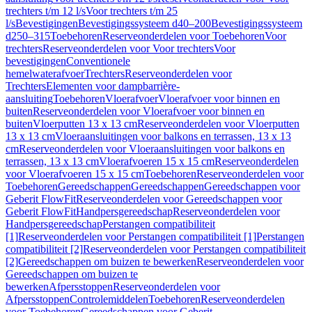
trechters t/m 12 l/s
Voor trechters t/m 25
l/s
Bevestigingen
Bevestigingssysteem d40–200
Bevestigingssysteem
d250–315
Toebehoren
Reserveonderdelen voor Toebehoren
Voor
trechters
Reserveonderdelen voor Voor trechters
Voor
bevestigingen
Conventionele
hemelwaterafvoer
Trechters
Reserveonderdelen voor
Trechters
Elementen voor dampbarrière-
aansluiting
Toebehoren
Vloerafvoer
Vloerafvoer voor binnen en
buiten
Reserveonderdelen voor Vloerafvoer voor binnen en
buiten
Vloerputten 13 x 13 cm
Reserveonderdelen voor Vloerputten
13 x 13 cm
Vloeraansluitingen voor balkons en terrassen, 13 x 13
cm
Reserveonderdelen voor Vloeraansluitingen voor balkons en
terrassen, 13 x 13 cm
Vloerafvoeren 15 x 15 cm
Reserveonderdelen
voor Vloerafvoeren 15 x 15 cm
Toebehoren
Reserveonderdelen voor
Toebehoren
Gereedschappen
Gereedschappen
Gereedschappen voor
Geberit FlowFit
Reserveonderdelen voor Gereedschappen voor
Geberit FlowFit
Handpersgereedschap
Reserveonderdelen voor
Handpersgereedschap
Perstangen compatibiliteit
[1]
Reserveonderdelen voor Perstangen compatibiliteit [1]
Perstangen
compatibiliteit [2]
Reserveonderdelen voor Perstangen compatibiliteit
[2]
Gereedschappen om buizen te bewerken
Reserveonderdelen voor
Gereedschappen om buizen te
bewerken
Afpersstoppen
Reserveonderdelen voor
Afpersstoppen
Controlemiddelen
Toebehoren
Reserveonderdelen
voor Toebehoren
Gereedschappen voor Geberit