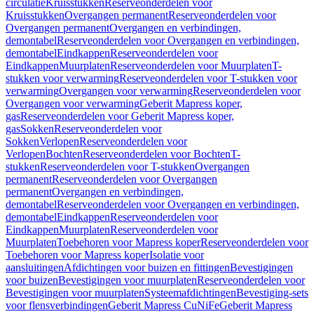
circulatie
Kruisstukken
Reserveonderdelen voor
Kruisstukken
Overgangen permanent
Reserveonderdelen voor
Overgangen permanent
Overgangen en verbindingen,
demontabel
Reserveonderdelen voor Overgangen en verbindingen,
demontabel
Eindkappen
Reserveonderdelen voor
Eindkappen
Muurplaten
Reserveonderdelen voor Muurplaten
T-
stukken voor verwarming
Reserveonderdelen voor T-stukken voor
verwarming
Overgangen voor verwarming
Reserveonderdelen voor
Overgangen voor verwarming
Geberit Mapress koper,
gas
Reserveonderdelen voor Geberit Mapress koper,
gas
Sokken
Reserveonderdelen voor
Sokken
Verlopen
Reserveonderdelen voor
Verlopen
Bochten
Reserveonderdelen voor Bochten
T-
stukken
Reserveonderdelen voor T-stukken
Overgangen
permanent
Reserveonderdelen voor Overgangen
permanent
Overgangen en verbindingen,
demontabel
Reserveonderdelen voor Overgangen en verbindingen,
demontabel
Eindkappen
Reserveonderdelen voor
Eindkappen
Muurplaten
Reserveonderdelen voor
Muurplaten
Toebehoren voor Mapress koper
Reserveonderdelen voor
Toebehoren voor Mapress koper
Isolatie voor
aansluitingen
Afdichtingen voor buizen en fittingen
Bevestigingen
voor buizen
Bevestigingen voor muurplaten
Reserveonderdelen voor
Bevestigingen voor muurplaten
Systeemafdichtingen
Bevestiging-sets
voor flensverbindingen
Geberit Mapress CuNiFe
Geberit Mapress