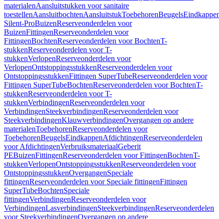
materialen
Aansluitstukken voor sanitaire
toestellen
Aansluitbochten
Aansluitstuk
Toebehoren
Beugels
Eindkappe
Silent-Pro
Buizen
Reserveonderdelen voor
Buizen
Fittingen
Reserveonderdelen voor
Fittingen
Bochten
Reserveonderdelen voor Bochten
T-
stukken
Reserveonderdelen voor T-
stukken
Verlopen
Reserveonderdelen voor
Verlopen
Ontstoppingsstukken
Reserveonderdelen voor
Ontstoppingsstukken
Fittingen SuperTube
Reserveonderdelen voor
Fittingen SuperTube
Bochten
Reserveonderdelen voor Bochten
T-
stukken
Reserveonderdelen voor T-
stukken
Verbindingen
Reserveonderdelen voor
Verbindingen
Steekverbindingen
Reserveonderdelen voor
Steekverbindingen
Klauwverbindingen
Overgangen op andere
materialen
Toebehoren
Reserveonderdelen voor
Toebehoren
Beugels
Eindkappen
Afdichtingen
Reserveonderdelen
voor Afdichtingen
Verbruiksmateriaal
Geberit
PE
Buizen
Fittingen
Reserveonderdelen voor Fittingen
Bochten
T-
stukken
Verlopen
Ontstoppingsstukken
Reserveonderdelen voor
Ontstoppingsstukken
Overgangen
Speciale
fittingen
Reserveonderdelen voor Speciale fittingen
Fittingen
SuperTube
Bochten
Speciale
fittingen
Verbindingen
Reserveonderdelen voor
Verbindingen
Lasverbindingen
Steekverbindingen
Reserveonderdelen
voor Steekverbindingen
Overgangen op andere