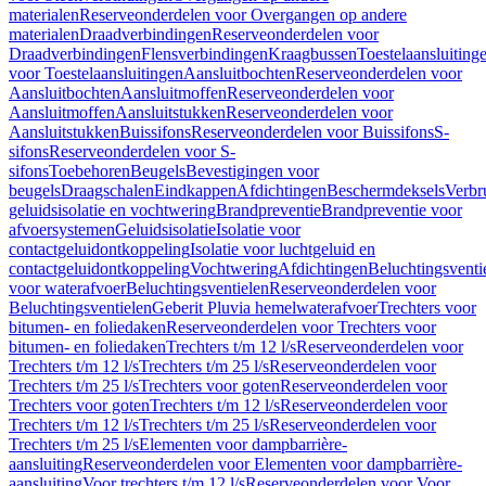
materialen
Reserveonderdelen voor Overgangen op andere
materialen
Draadverbindingen
Reserveonderdelen voor
Draadverbindingen
Flensverbindingen
Kraagbussen
Toestelaansluiting
voor Toestelaansluitingen
Aansluitbochten
Reserveonderdelen voor
Aansluitbochten
Aansluitmoffen
Reserveonderdelen voor
Aansluitmoffen
Aansluitstukken
Reserveonderdelen voor
Aansluitstukken
Buissifons
Reserveonderdelen voor Buissifons
S-
sifons
Reserveonderdelen voor S-
sifons
Toebehoren
Beugels
Bevestigingen voor
beugels
Draagschalen
Eindkappen
Afdichtingen
Beschermdeksels
Verbr
geluidsisolatie en vochtwering
Brandpreventie
Brandpreventie voor
afvoersystemen
Geluidsisolatie
Isolatie voor
contactgeluidontkoppeling
Isolatie voor luchtgeluid en
contactgeluidontkoppeling
Vochtwering
Afdichtingen
Beluchtingsventi
voor waterafvoer
Beluchtingsventielen
Reserveonderdelen voor
Beluchtingsventielen
Geberit Pluvia hemelwaterafvoer
Trechters voor
bitumen- en foliedaken
Reserveonderdelen voor Trechters voor
bitumen- en foliedaken
Trechters t/m 12 l/s
Reserveonderdelen voor
Trechters t/m 12 l/s
Trechters t/m 25 l/s
Reserveonderdelen voor
Trechters t/m 25 l/s
Trechters voor goten
Reserveonderdelen voor
Trechters voor goten
Trechters t/m 12 l/s
Reserveonderdelen voor
Trechters t/m 12 l/s
Trechters t/m 25 l/s
Reserveonderdelen voor
Trechters t/m 25 l/s
Elementen voor dampbarrière-
aansluiting
Reserveonderdelen voor Elementen voor dampbarrière-
aansluiting
Voor trechters t/m 12 l/s
Reserveonderdelen voor Voor