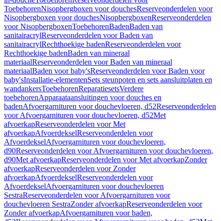
Toebehoren
Nisopbergboxen voor douches
Reserveonderdelen voor
Nisopbergboxen voor douches
Nisopbergboxen
Reserveonderdelen
voor Nisopbergboxen
Toebehoren
Baden
Baden van
sanitairacryl
Reserveonderdelen voor Baden van
sanitairacryl
Rechthoekige baden
Reserveonderdelen voor
Rechthoekige baden
Baden van mineraal
materiaal
Reserveonderdelen voor Baden van mineraal
materiaal
Baden voor baby's
Reserveonderdelen voor Baden voor
baby's
Installatie-elementen
Sets steunpoten en sets aansluitplaten en
wandankers
Toebehoren
Reparatiesets
Verdere
toebehoren
Apparaataansluitingen voor douches en
baden
Afvoergarnituren voor douchevloeren, d52
Reserveonderdelen
voor Afvoergarnituren voor douchevloeren, d52
Met
afvoerkap
Reserveonderdelen voor Met
afvoerkap
Afvoerdeksel
Reserveonderdelen voor
Afvoerdeksel
Afvoergarnituren voor douchevloeren,
d90
Reserveonderdelen voor Afvoergarnituren voor douchevloeren,
d90
Met afvoerkap
Reserveonderdelen voor Met afvoerkap
Zonder
afvoerkap
Reserveonderdelen voor Zonder
afvoerkap
Afvoerdeksel
Reserveonderdelen voor
Afvoerdeksel
Afvoergarnituren voor douchevloeren
Sestra
Reserveonderdelen voor Afvoergarnituren voor
douchevloeren Sestra
Zonder afvoerkap
Reserveonderdelen voor
Zonder afvoerkap
Afvoergarnituren voor baden,