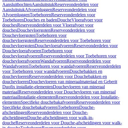
Aansluitbochten
Aansluitstuk
Reserveonderdelen voor
Aansluitstuk
Afvoerpluggen
Reserveonderdelen voor
Afvoerpluggen
Toebehoren
Reserveonderdelen voor
Toebehoren
Douches en baden
Douche
Vloerafvoer voor
douches
Reserveonderdelen voor Vloerafvoer voor
douches
Douchevloergoten
Reserveonderdelen voor
Douchevloergoten
Toebehoren voor
douchevloergoten
Reserveonderdelen voor Toebehoren voor
douchevloergoten
Douchevloerafvoeren
Reserveonderdelen voor
Douchevloerafvoeren
Toebehoren voor
douchevloerafvoeren
Reserveonderdelen voor Toebehoren voor
douchevloerafvoeren
Wandafvoeren
Reserveonderdelen voor
Wandafvoeren
Toebehoren voor wandafvoeren
Reserveonderdelen
voor Toebehoren voor wandafvoeren
Douchebakken en
douchevloeren
Reserveonderdelen voor Douchebakken en
douchevloeren
Douchevloeren van mineraalmateriaal en Geberit
Duofix installatie-elementen
Douchevloeren van mineraal
materiaal
Reserveonderdelen voor Douchevloeren van mineraal
materiaal
Installatie-elementen
Reserveonderdelen voor Installatie-
elementen
Specifieke douchebakafvoeren
Reserveonderdelen voor
Specifieke douchebakafvoeren
Toebehoren
Douche-
afscheidingen
Reserveonderdelen voor Douche-
afscheidingen
Douche-afscheidingen voor walk-in-
douche
Reserveonderdelen voor Douche-afscheidingen voor walk-
in-douche
Toebehoren
Reserveonderdelen voor