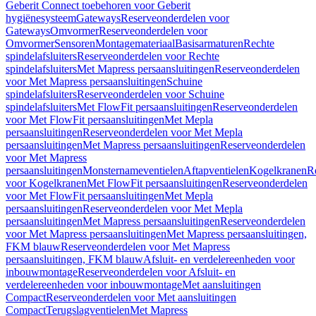
Geberit Connect toebehoren voor Geberit
hygiënesysteem
Gateways
Reserveonderdelen voor
Gateways
Omvormer
Reserveonderdelen voor
Omvormer
Sensoren
Montagemateriaal
Basisarmaturen
Rechte
spindelafsluiters
Reserveonderdelen voor Rechte
spindelafsluiters
Met Mapress persaansluitingen
Reserveonderdelen
voor Met Mapress persaansluitingen
Schuine
spindelafsluiters
Reserveonderdelen voor Schuine
spindelafsluiters
Met FlowFit persaansluitingen
Reserveonderdelen
voor Met FlowFit persaansluitingen
Met Mepla
persaansluitingen
Reserveonderdelen voor Met Mepla
persaansluitingen
Met Mapress persaansluitingen
Reserveonderdelen
voor Met Mapress
persaansluitingen
Monsternameventielen
Aftapventielen
Kogelkranen
R
voor Kogelkranen
Met FlowFit persaansluitingen
Reserveonderdelen
voor Met FlowFit persaansluitingen
Met Mepla
persaansluitingen
Reserveonderdelen voor Met Mepla
persaansluitingen
Met Mapress persaansluitingen
Reserveonderdelen
voor Met Mapress persaansluitingen
Met Mapress persaansluitingen,
FKM blauw
Reserveonderdelen voor Met Mapress
persaansluitingen, FKM blauw
Afsluit- en verdelereenheden voor
inbouwmontage
Reserveonderdelen voor Afsluit- en
verdelereenheden voor inbouwmontage
Met aansluitingen
Compact
Reserveonderdelen voor Met aansluitingen
Compact
Terugslagventielen
Met Mapress