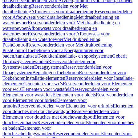
d52
Reserveonderdelen voor Afvoergarnituren voor baden, d52
Met
draaibediening
Reserveonderdelen voor Met
draaibediening
Afbouwsets voor draaibediening
Reserveonderdelen
voor Afbouwsets voor draaibediening
Met draaibediening en
watertoevoer
Reserveonderdelen voor Met draaibediening en
watertoevoer
Afbouwsets voor draaibediening en
watertoevoer
Reserveonderdelen voor Afbouwsets voor
draaibediening en watertoevoer
Met drukbediening
PushControl
Reserveonderdelen voor Met drukbediening
PushControl
Toebehoren voor afvoergarnituren voor
baden
Aansluitsets
T-stukken
Installatie- en spoelsystemen
Geberit
Duofix
Systeemwanden
Reserveonderdelen voor
Systeemwanden
Draagsystemen
Reserveonderdelen voor
Draagsystemen
Beplatingen
Toebehoren
Reserveonderdelen voor
Toebehoren
Installatie-elementen
Reserveonderdelen voor Installatie-
elementen
Elementen voor wc's
Reserveonderdelen voor Elementen
voor wc's
Elementen voor wastafels
Reserveonderdelen voor
Elementen voor wastafels
Elementen voor bidets
Reserveonderdelen
voor Elementen voor bidets
Elementen voor
urinoirs
Reserveonderdelen voor Elementen voor urinoirs
Elementen
voor douches met douchewandgoot
Reserveonderdelen voor
Elementen voor douches met douchewandgoot
Elementen voor
douches en baden
Reserveonderdelen voor Elementen voor douches
en baden
Elementen voor
douchescheidingswanden
Reserveonderdelen voor Elementen voor