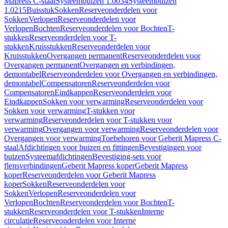
Mapress C-staal
Systeembuizen 1.0034
Systeembuizen
1.0215
Buisstuk
Sokken
Reserveonderdelen voor
Sokken
Verlopen
Reserveonderdelen voor
Verlopen
Bochten
Reserveonderdelen voor Bochten
T-
stukken
Reserveonderdelen voor T-
stukken
Kruisstukken
Reserveonderdelen voor
Kruisstukken
Overgangen permanent
Reserveonderdelen voor
Overgangen permanent
Overgangen en verbindingen,
demontabel
Reserveonderdelen voor Overgangen en verbindingen,
demontabel
Compensatoren
Reserveonderdelen voor
Compensatoren
Eindkappen
Reserveonderdelen voor
Eindkappen
Sokken voor verwarming
Reserveonderdelen voor
Sokken voor verwarming
T-stukken voor
verwarming
Reserveonderdelen voor T-stukken voor
verwarming
Overgangen voor verwarming
Reserveonderdelen voor
Overgangen voor verwarming
Toebehoren voor Geberit Mapress C-
staal
Afdichtingen voor buizen en fittingen
Bevestigingen voor
buizen
Systeemafdichtingen
Bevestiging-sets voor
flensverbindingen
Geberit Mapress koper
Geberit Mapress
koper
Reserveonderdelen voor Geberit Mapress
koper
Sokken
Reserveonderdelen voor
Sokken
Verlopen
Reserveonderdelen voor
Verlopen
Bochten
Reserveonderdelen voor Bochten
T-
stukken
Reserveonderdelen voor T-stukken
Interne
circulatie
Reserveonderdelen voor Interne