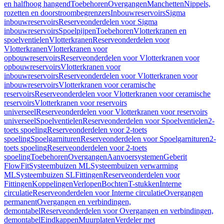
en halfhoog hangend
Toebehoren
Overgangen
Manchetten
Nippels,
rozetten en doorstroombegrenzers
Inbouwreservoirs
Sigma
inbouwreservoirs
Reserveonderdelen voor Sigma
inbouwreservoirs
Spoelpijpen
Toebehoren
Vlotterkranen en
spoelventielen
Vlotterkranen
Reserveonderdelen voor
Vlotterkranen
Vlotterkranen voor
opbouwreservoirs
Reserveonderdelen voor Vlotterkranen voor
opbouwreservoirs
Vlotterkranen voor
inbouwreservoirs
Reserveonderdelen voor Vlotterkranen voor
inbouwreservoirs
Vlotterkranen voor ceramische
reservoirs
Reserveonderdelen voor Vlotterkranen voor ceramische
reservoirs
Vlotterkranen voor reservoirs
universeel
Reserveonderdelen voor Vlotterkranen voor reservoirs
universeel
Spoelventielen
Reserveonderdelen voor Spoelventielen
2-
toets spoeling
Reserveonderdelen voor 2-toets
spoeling
Spoelgarnituren
Reserveonderdelen voor Spoelgarnituren
2-
toets spoeling
Reserveonderdelen voor 2-toets
spoeling
Toebehoren
Overgangen
Aanvoersystemen
Geberit
FlowFit
Systeembuizen ML
Systeembuizen verwarming
ML
Systeembuizen SL
Fittingen
Reserveonderdelen voor
Fittingen
Koppelingen
Verlopen
Bochten
T-stukken
Interne
circulatie
Reserveonderdelen voor Interne circulatie
Overgangen
permanent
Overgangen en verbindingen,
demontabel
Reserveonderdelen voor Overgangen en verbindingen,
demontabel
Eindkappen
Muurplaten
Verdeler met