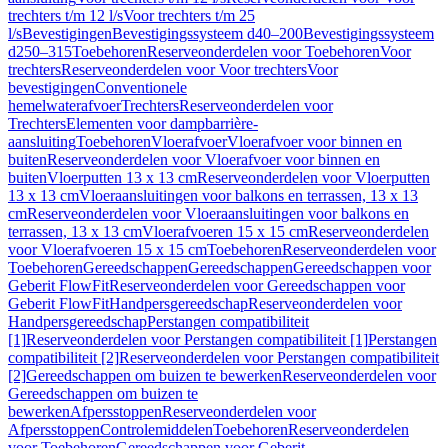
trechters t/m 12 l/s
Voor trechters t/m 25
l/s
Bevestigingen
Bevestigingssysteem d40–200
Bevestigingssysteem
d250–315
Toebehoren
Reserveonderdelen voor Toebehoren
Voor
trechters
Reserveonderdelen voor Voor trechters
Voor
bevestigingen
Conventionele
hemelwaterafvoer
Trechters
Reserveonderdelen voor
Trechters
Elementen voor dampbarrière-
aansluiting
Toebehoren
Vloerafvoer
Vloerafvoer voor binnen en
buiten
Reserveonderdelen voor Vloerafvoer voor binnen en
buiten
Vloerputten 13 x 13 cm
Reserveonderdelen voor Vloerputten
13 x 13 cm
Vloeraansluitingen voor balkons en terrassen, 13 x 13
cm
Reserveonderdelen voor Vloeraansluitingen voor balkons en
terrassen, 13 x 13 cm
Vloerafvoeren 15 x 15 cm
Reserveonderdelen
voor Vloerafvoeren 15 x 15 cm
Toebehoren
Reserveonderdelen voor
Toebehoren
Gereedschappen
Gereedschappen
Gereedschappen voor
Geberit FlowFit
Reserveonderdelen voor Gereedschappen voor
Geberit FlowFit
Handpersgereedschap
Reserveonderdelen voor
Handpersgereedschap
Perstangen compatibiliteit
[1]
Reserveonderdelen voor Perstangen compatibiliteit [1]
Perstangen
compatibiliteit [2]
Reserveonderdelen voor Perstangen compatibiliteit
[2]
Gereedschappen om buizen te bewerken
Reserveonderdelen voor
Gereedschappen om buizen te
bewerken
Afpersstoppen
Reserveonderdelen voor
Afpersstoppen
Controlemiddelen
Toebehoren
Reserveonderdelen
voor Toebehoren
Gereedschappen voor Geberit