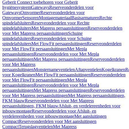
Geberit Connect toebehoren voor Geberit
hygiënesysteem
Gateways
Reserveonderdelen voor
Gateways
Omvormer
Reserveonderdelen voor
Omvormer
Sensoren
Montagemateriaal
Basisarmaturen
Rechte
spindelafsluiters
Reserveonderdelen voor Rechte
spindelafsluiters
Met Mapress persaansluitingen
Reserveonderdelen
voor Met Mapress persaansluitingen
Schuine
spindelafsluiters
Reserveonderdelen voor Schuine
spindelafsluiters
Met FlowFit persaansluitingen
Reserveonderdelen
voor Met FlowFit persaansluitingen
Met Mepla
persaansluitingen
Reserveonderdelen voor Met Mepla
persaansluitingen
Met Mapress persaansluitingen
Reserveonderdelen
voor Met Mapress
persaansluitingen
Monsternameventielen
Aftapventielen
Kogelkranen
R
voor Kogelkranen
Met FlowFit persaansluitingen
Reserveonderdelen
voor Met FlowFit persaansluitingen
Met Mepla
persaansluitingen
Reserveonderdelen voor Met Mepla
persaansluitingen
Met Mapress persaansluitingen
Reserveonderdelen
voor Met Mapress persaansluitingen
Met Mapress persaansluitingen,
FKM blauw
Reserveonderdelen voor Met Mapress
persaansluitingen, FKM blauw
Afsluit- en verdelereenheden voor
inbouwmontage
Reserveonderdelen voor Afsluit- en
verdelereenheden voor inbouwmontage
Met aansluitingen
Compact
Reserveonderdelen voor Met aansluitingen
Compact
Terugslagventielen
Met Mapress