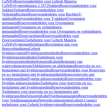
CuNiFe
Reserveonderdelen voor Geberit Mapress
CuNiFe
Systeembuizen 2.1972
Sokken
Reserveonderdelen voor
Sokken
Verlopen
Reserveonderdelen voor
Verlopen
Bochten
Reserveonderdelen voor Bochten
T-
stukken
Reserveonderdelen voor T-stukken
Overgangen
permanent
Reserveonderdelen voor Overgangen
permanent
Overgangen en verbindingen,
demontabel
Reserveonderdelen voor Overgangen en verbindingen,
demontabel
Doorvoeringen
Reserveonderdelen voor
Doorvoeringen
Toebehoren voor Geberit Mapress
CuNiFe
Systeemafdichtingen
Bevestiging-sets voor
flensverbindingen
Geberit
hygiënesysteem
Hygiënespoeleenheden
Reserveonderdelen voor
Hygiënespoeleenheden
Toebehoren voor
hygiënespoeleenheden
Sensoren
Kabels
Begrenzer van
watervolumestroom
Afdekkingen en afdekplaten
Reservoirs en wc-
besturingen met hygiënespoeling
Reserveonderdelen voor Reservoirs
en wc-besturingen met hygiënespoeling
Inbouwreservoirs met
hygiënespoeling
Hygiëne-inbouwmodules
Reserveonderdelen voor
Hygiëne-inbouwmodules
Toebehoren voor reservoirs en wc-
besturingen met hygiënespoeling
Reserveonderdelen voor
Toebehoren voor reservoirs en wc-besturingen met
hygiënespoeling
Sensoren
Kabel
Voedingsapparaten
Reserveonderdelen
voor Voedingsapparaten
Netwerkcomponenten
Geberit Connect
toebehoren voor Geberit hygiënesysteem
Reserveonderdelen voor