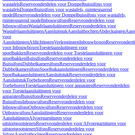
wastafels
Reserveonderdelen voor Dompelbuissifons voor
wastafels
Dompelbuissifons voor wastafels, ruimtesparend
model
Reserveonderdelen voor Dompelbuissifons voor wastafels,
ruimtesparend model
Inbouwsifons
Reserveonderdelen voor
Inbouwsifons
Wastafelaansluitingen
Reserveonderdelen voor
Wastafelaansluitingen
Aansluitstuk
Aansluitbochten
Abdeckungen
Aans
voor
Aansluitingen
Afdichtingen
Verlengingen
Inbouwboxen
Reserveonderd
voor Inbouwboxen
Toestelaansluitingen voor
spoelbakken
Reserveonderdelen voor Toestelaansluitingen voor
spoelbakken
Buissifons
Reserveonderdelen voor
Buissifons
Dubbelkamersifons
Reserveonderdelen voor
Dubbelkamersifons
Spoelbakaansluitingen
Reserveonderdelen voor
Spoelbakaansluitingen
Aansluitstuk
Reserveonderdelen voor
Aansluitstuk
Toebehoren
Reserveonderdelen voor
Toebehoren
Toestelaansluitingen voor apparaten
Reserveonderdelen
voor Toestelaansluitingen voor
apparaten
Buissifons
Reserveonderdelen voor
Buissifons
Inbouwsifons
Reserveonderdelen voor
Inbouwsifons
Opbouwsifons
Reserveonderdelen voor
Opbouwsifons
Aansluitingen
Reserveonderdelen voor
Aansluitingen
Afvoergarnituren voor
uitstortgootstenen
Reserveonderdelen voor Afvoergarnituren voor
uitstortgootstenen
Sifons
Reserveonderdelen voor
Sifons
Aansluitbochten
Reserveonderdelen voor