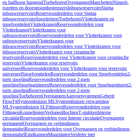
en halfhoog hangend
Toebehoren
Overgangen
Manchetten
Nippels,
rozetten en doorstroombegrenzers
Inbouwreservoirs
Sigma
inbouwreservoirs
Reserveonderdelen voor Sigma
inbouwreservoirs
Spoelpijpen
Toebehoren
Vlotterkranen en
spoelventielen
Vlotterkranen
Reserveonderdelen voor
Vlotterkranen
Vlotterkranen voor
opbouwreservoirs
Reserveonderdelen voor Vlotterkranen voor
opbouwreservoirs
Vlotterkranen voor
inbouwreservoirs
Reserveonderdelen voor Vlotterkranen voor
inbouwreservoirs
Vlotterkranen voor ceramische
reservoirs
Reserveonderdelen voor Vlotterkranen voor ceramische
reservoirs
Vlotterkranen voor reservoirs
universeel
Reserveonderdelen voor Vlotterkranen voor reservoirs
universeel
Spoelventielen
Reserveonderdelen voor Spoelventielen
2-
toets spoeling
Reserveonderdelen voor 2-toets
spoeling
Spoelgarnituren
Reserveonderdelen voor Spoelgarnituren
2-
toets spoeling
Reserveonderdelen voor 2-toets
spoeling
Toebehoren
Overgangen
Aanvoersystemen
Geberit
FlowFit
Systeembuizen ML
Systeembuizen verwarming
ML
Systeembuizen SL
Fittingen
Reserveonderdelen voor
Fittingen
Koppelingen
Verlopen
Bochten
T-stukken
Interne
circulatie
Reserveonderdelen voor Interne circulatie
Overgangen
permanent
Overgangen en verbindingen,
demontabel
Reserveonderdelen voor Overgangen en verbindingen,
demontabel
Eindkappen
Muurplaten
Verdeler met