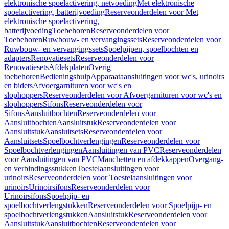
elektronische spoelactivering, netvoeding
Met elektronische
spoelactivering, batterijvoeding
Reserveonderdelen voor Met
elektronische spoelactivering,
batterijvoeding
Toebehoren
Reserveonderdelen voor
Toebehoren
Ruwbouw- en vervangingssets
Reserveonderdelen voor
Ruwbouw- en vervangingssets
Spoelpijpen, spoelbochten en
adapters
Renovatiesets
Reserveonderdelen voor
Renovatiesets
Afdekplaten
Overig
toebehoren
Bedieningshulp
Apparaataansluitingen voor wc's, urinoirs
en bidets
Afvoergarnituren voor wc's en
slophoppers
Reserveonderdelen voor Afvoergarnituren voor wc's en
slophoppers
Sifons
Reserveonderdelen voor
Sifons
Aansluitbochten
Reserveonderdelen voor
Aansluitbochten
Aansluitstuk
Reserveonderdelen voor
Aansluitstuk
Aansluitsets
Reserveonderdelen voor
Aansluitsets
Spoelbochtverlengingen
Reserveonderdelen voor
Spoelbochtverlengingen
Aansluitingen van PVC
Reserveonderdelen
voor Aansluitingen van PVC
Manchetten en afdekkappen
Overgang-
en verbindingsstukken
Toestelaansluitingen voor
urinoirs
Reserveonderdelen voor Toestelaansluitingen voor
urinoirs
Urinoirsifons
Reserveonderdelen voor
Urinoirsifons
Spoelpijp- en
spoelbochtverlengstukken
Reserveonderdelen voor Spoelpijp- en
spoelbochtverlengstukken
Aansluitstuk
Reserveonderdelen voor
Aansluitstuk
Aansluitbochten
Reserveonderdelen voor