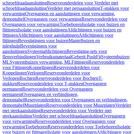
schroefdraadaansluiting
Reserveonderdelen voor Verdeler met
schroefdraadaansluiting
Verdeler met persaansluiting
T-stukken voor
verwarming
Overgangen en aansluitingen voor verwarming,
demontabel
Overgangen voor verwarming
Reserveonderdelen voor
Overgangen voor verwarming
Toebehoren
Isolatie voor buizen en
fittingen
Isolatie voor aansluitingen
Afdichtingen voor buizen en
fittingen
Afdichtingen voor aansluitingen
Afdichtingen voor
fittingen
Bevestigingen voor buizen
Mantelbuizen en
inleghulp
Bevestigingen voor
aansluitingen
Systeemafdichtingen
Bevestiging-sets voor
flensverbindingen
Verbruiksmateriaal
Geberit PushFit
Systeembuizen
ML
Systeembuizen verwarming, ML
Fittingen
Reserveonderdelen
voor Fittingen
Koppelingen
Reserveonderdelen voor
Koppelingen
Verlopen
Reserveonderdelen voor
Verlopen
Bochten
Reserveonderdelen voor Bochten
T-
stukken
Reserveonderdelen voor T-stukken
Overgangen
permanent
Reserveonderdelen voor Overgangen
permanent
Overgangen en verbindingen,
demontabel
Reserveonderdelen voor Overgangen en verbindingen,
demontabel
Muurplaten
Reserveonderdelen voor Muurplaten
Verdeler
met steekaansluiting
Reserveonderdelen voor Verdeler met
steekaansluiting
Verdeler met schroefdraadaansluiting
Overgangen
voor verwarming
Reserveonderdelen voor Overgangen voor
verwarming
Toebehoren
Reserveonderdelen voor Toebehoren
Isolatie
voor buizen en fittingen
Isolatie voor aansluitingen
Afdichtingen voor