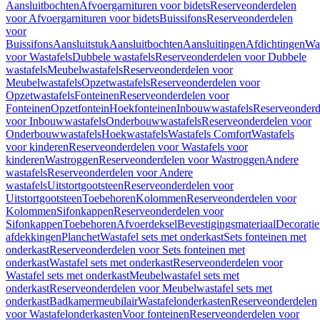
Aansluitbochten
Afvoergarnituren voor bidets
Reserveonderdelen
voor Afvoergarnituren voor bidets
Buissifons
Reserveonderdelen
voor
Buissifons
Aansluitstuk
Aansluitbochten
Aansluitingen
Afdichtingen
Was
voor Wastafels
Dubbele wastafels
Reserveonderdelen voor Dubbele
wastafels
Meubelwastafels
Reserveonderdelen voor
Meubelwastafels
Opzetwastafels
Reserveonderdelen voor
Opzetwastafels
Fonteinen
Reserveonderdelen voor
Fonteinen
Opzetfontein
Hoekfonteinen
Inbouwwastafels
Reserveonderd
voor Inbouwwastafels
Onderbouwwastafels
Reserveonderdelen voor
Onderbouwwastafels
Hoekwastafels
Wastafels Comfort
Wastafels
voor kinderen
Reserveonderdelen voor Wastafels voor
kinderen
Wastroggen
Reserveonderdelen voor Wastroggen
Andere
wastafels
Reserveonderdelen voor Andere
wastafels
Uitstortgootsteen
Reserveonderdelen voor
Uitstortgootsteen
Toebehoren
Kolommen
Reserveonderdelen voor
Kolommen
Sifonkappen
Reserveonderdelen voor
Sifonkappen
Toebehoren
Afvoerdeksel
Bevestigingsmateriaal
Decorati
afdekkingen
Planchet
Wastafel sets met onderkast
Sets fonteinen met
onderkast
Reserveonderdelen voor Sets fonteinen met
onderkast
Wastafel sets met onderkast
Reserveonderdelen voor
Wastafel sets met onderkast
Meubelwastafel sets met
onderkast
Reserveonderdelen voor Meubelwastafel sets met
onderkast
Badkamermeubilair
Wastafelonderkasten
Reserveonderdelen
voor Wastafelonderkasten
Voor fonteinen
Reserveonderdelen voor