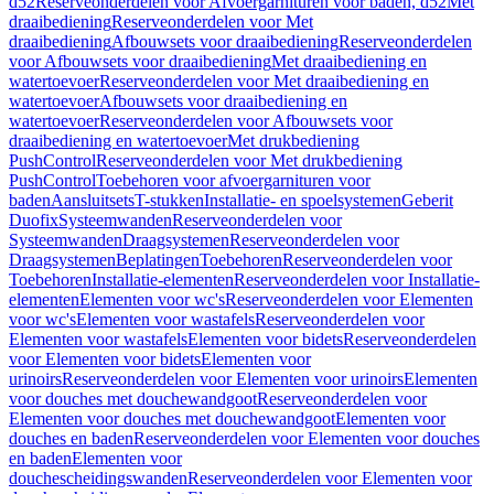
d52
Reserveonderdelen voor Afvoergarnituren voor baden, d52
Met
draaibediening
Reserveonderdelen voor Met
draaibediening
Afbouwsets voor draaibediening
Reserveonderdelen
voor Afbouwsets voor draaibediening
Met draaibediening en
watertoevoer
Reserveonderdelen voor Met draaibediening en
watertoevoer
Afbouwsets voor draaibediening en
watertoevoer
Reserveonderdelen voor Afbouwsets voor
draaibediening en watertoevoer
Met drukbediening
PushControl
Reserveonderdelen voor Met drukbediening
PushControl
Toebehoren voor afvoergarnituren voor
baden
Aansluitsets
T-stukken
Installatie- en spoelsystemen
Geberit
Duofix
Systeemwanden
Reserveonderdelen voor
Systeemwanden
Draagsystemen
Reserveonderdelen voor
Draagsystemen
Beplatingen
Toebehoren
Reserveonderdelen voor
Toebehoren
Installatie-elementen
Reserveonderdelen voor Installatie-
elementen
Elementen voor wc's
Reserveonderdelen voor Elementen
voor wc's
Elementen voor wastafels
Reserveonderdelen voor
Elementen voor wastafels
Elementen voor bidets
Reserveonderdelen
voor Elementen voor bidets
Elementen voor
urinoirs
Reserveonderdelen voor Elementen voor urinoirs
Elementen
voor douches met douchewandgoot
Reserveonderdelen voor
Elementen voor douches met douchewandgoot
Elementen voor
douches en baden
Reserveonderdelen voor Elementen voor douches
en baden
Elementen voor
douchescheidingswanden
Reserveonderdelen voor Elementen voor