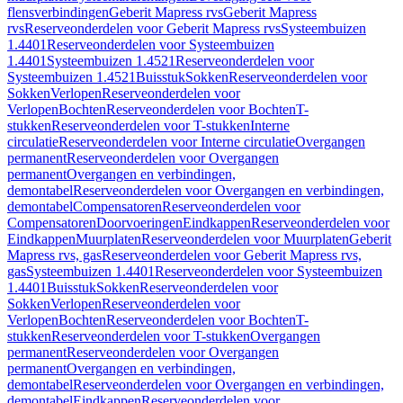
flensverbindingen
Geberit Mapress rvs
Geberit Mapress
rvs
Reserveonderdelen voor Geberit Mapress rvs
Systeembuizen
1.4401
Reserveonderdelen voor Systeembuizen
1.4401
Systeembuizen 1.4521
Reserveonderdelen voor
Systeembuizen 1.4521
Buisstuk
Sokken
Reserveonderdelen voor
Sokken
Verlopen
Reserveonderdelen voor
Verlopen
Bochten
Reserveonderdelen voor Bochten
T-
stukken
Reserveonderdelen voor T-stukken
Interne
circulatie
Reserveonderdelen voor Interne circulatie
Overgangen
permanent
Reserveonderdelen voor Overgangen
permanent
Overgangen en verbindingen,
demontabel
Reserveonderdelen voor Overgangen en verbindingen,
demontabel
Compensatoren
Reserveonderdelen voor
Compensatoren
Doorvoeringen
Eindkappen
Reserveonderdelen voor
Eindkappen
Muurplaten
Reserveonderdelen voor Muurplaten
Geberit
Mapress rvs, gas
Reserveonderdelen voor Geberit Mapress rvs,
gas
Systeembuizen 1.4401
Reserveonderdelen voor Systeembuizen
1.4401
Buisstuk
Sokken
Reserveonderdelen voor
Sokken
Verlopen
Reserveonderdelen voor
Verlopen
Bochten
Reserveonderdelen voor Bochten
T-
stukken
Reserveonderdelen voor T-stukken
Overgangen
permanent
Reserveonderdelen voor Overgangen
permanent
Overgangen en verbindingen,
demontabel
Reserveonderdelen voor Overgangen en verbindingen,
demontabel
Eindkappen
Reserveonderdelen voor