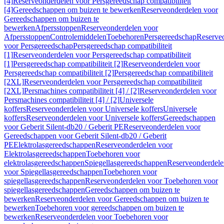
[4]
Reserveonderdelen voor Persgereedschap compatibiliteit
[4]
Gereedschappen om buizen te bewerken
Reserveonderdelen voor
Gereedschappen om buizen te
bewerken
Afpersstoppen
Reserveonderdelen voor
Afpersstoppen
Controlemiddelen
Toebehoren
Persgereedschap
Reserve
voor Persgereedschap
Persgereedschap compatibiliteit
[1]
Reserveonderdelen voor Persgereedschap compatibiliteit
[1]
Persgereedschap compatibiliteit [2]
Reserveonderdelen voor
Persgereedschap compatibiliteit [2]
Persgereedschap compatibiliteit
[2XL]
Reserveonderdelen voor Persgereedschap compatibiliteit
[2XL]
Persmachines compatibiliteit [4] / [2]
Reserveonderdelen voor
Persmachines compatibiliteit [4] / [2]
Universele
koffers
Reserveonderdelen voor Universele koffers
Universele
koffers
Reserveonderdelen voor Universele koffers
Gereedschappen
voor Geberit Silent-db20 / Geberit PE
Reserveonderdelen voor
Gereedschappen voor Geberit Silent-db20 / Geberit
PE
Elektrolasgereedschappen
Reserveonderdelen voor
Elektrolasgereedschappen
Toebehoren voor
elektrolasgereedschappen
Spiegellasgereedschappen
Reserveonderdele
voor Spiegellasgereedschappen
Toebehoren voor
spiegellasgereedschappen
Reserveonderdelen voor Toebehoren voor
spiegellasgereedschappen
Gereedschappen om buizen te
bewerken
Reserveonderdelen voor Gereedschappen om buizen te
bewerken
Toebehoren voor gereedschappen om buizen te
bewerken
Reserveonderdelen voor Toebehoren voor