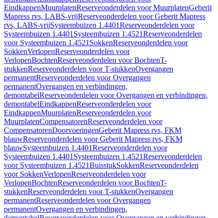
Eindkappen
Muurplaten
Reserveonderdelen voor Muurplaten
Geberit
Mapress rvs, LABS-vrij
Reserveonderdelen voor Geberit Mapress
rvs, LABS-vrij
Systeembuizen 1.4401
Reserveonderdelen voor
Systeembuizen 1.4401
Systeembuizen 1.4521
Reserveonderdelen
voor Systeembuizen 1.4521
Sokken
Reserveonderdelen voor
Sokken
Verlopen
Reserveonderdelen voor
Verlopen
Bochten
Reserveonderdelen voor Bochten
T-
stukken
Reserveonderdelen voor T-stukken
Overgangen
permanent
Reserveonderdelen voor Overgangen
permanent
Overgangen en verbindingen,
demontabel
Reserveonderdelen voor Overgangen en verbindingen,
demontabel
Eindkappen
Reserveonderdelen voor
Eindkappen
Muurplaten
Reserveonderdelen voor
Muurplaten
Compensatoren
Reserveonderdelen voor
Compensatoren
Doorvoeringen
Geberit Mapress rvs, FKM
blauw
Reserveonderdelen voor Geberit Mapress rvs, FKM
blauw
Systeembuizen 1.4401
Reserveonderdelen voor
Systeembuizen 1.4401
Systeembuizen 1.4521
Reserveonderdelen
voor Systeembuizen 1.4521
Buisstuk
Sokken
Reserveonderdelen
voor Sokken
Verlopen
Reserveonderdelen voor
Verlopen
Bochten
Reserveonderdelen voor Bochten
T-
stukken
Reserveonderdelen voor T-stukken
Overgangen
permanent
Reserveonderdelen voor Overgangen
permanent
Overgangen en verbindingen,
demontabel
Reserveonderdelen voor Overgangen en verbindingen,