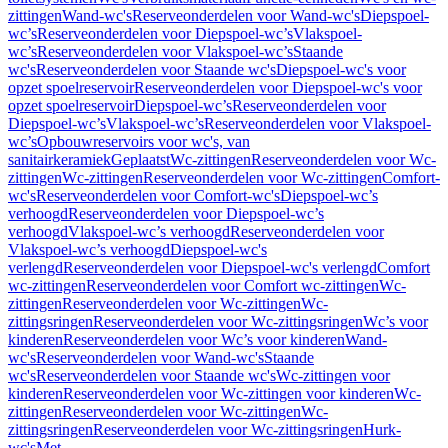
zittingen
Wand-wc's
Reserveonderdelen voor Wand-wc's
Diepspoel-
wc’s
Reserveonderdelen voor Diepspoel-wc’s
Vlakspoel-
wc’s
Reserveonderdelen voor Vlakspoel-wc’s
Staande
wc's
Reserveonderdelen voor Staande wc's
Diepspoel-wc's voor
opzet spoelreservoir
Reserveonderdelen voor Diepspoel-wc's voor
opzet spoelreservoir
Diepspoel-wc’s
Reserveonderdelen voor
Diepspoel-wc’s
Vlakspoel-wc’s
Reserveonderdelen voor Vlakspoel-
wc’s
Opbouwreservoirs voor wc's, van
sanitairkeramiek
Geplaatst
Wc-zittingen
Reserveonderdelen voor Wc-
zittingen
Wc-zittingen
Reserveonderdelen voor Wc-zittingen
Comfort-
wc's
Reserveonderdelen voor Comfort-wc's
Diepspoel-wc’s
verhoogd
Reserveonderdelen voor Diepspoel-wc’s
verhoogd
Vlakspoel-wc’s verhoogd
Reserveonderdelen voor
Vlakspoel-wc’s verhoogd
Diepspoel-wc's
verlengd
Reserveonderdelen voor Diepspoel-wc's verlengd
Comfort
wc-zittingen
Reserveonderdelen voor Comfort wc-zittingen
Wc-
zittingen
Reserveonderdelen voor Wc-zittingen
Wc-
zittingsringen
Reserveonderdelen voor Wc-zittingsringen
Wc’s voor
kinderen
Reserveonderdelen voor Wc’s voor kinderen
Wand-
wc's
Reserveonderdelen voor Wand-wc's
Staande
wc's
Reserveonderdelen voor Staande wc's
Wc-zittingen voor
kinderen
Reserveonderdelen voor Wc-zittingen voor kinderen
Wc-
zittingen
Reserveonderdelen voor Wc-zittingen
Wc-
zittingsringen
Reserveonderdelen voor Wc-zittingsringen
Hurk-
wc's
Met