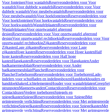
Voor fonteinen
Voor wastafels
Reserveonderdelen voor Voor
wastafels
Voor dubbele wastafels
Reserveonderdelen voor Voor
dubbele wastafels
Voor meubelwastafels
Reserveonderdelen voor
Voor meubelwastafels
Voor hoekfonteinen
Reserveonderdelen voor
Voor hoekfonteinen
Voor hoekwastafels
Reserveonderdelen voor
Voor hoekwastafels
Wastafelplaaten
Reserveonderdelen voor
Wastafelplaaten
Voor opzetwastafel afgerond
design
Reserveonderdelen voor Voor opzetwastafel afgerond
design
Voor opzetwastafel rechthoekig
Reserveonderdelen voor Voor
opzetwastafel rechthoekig
Zijkasten
Reserveonderdelen voor
Zijkasten
Lage zijkasten
Reserveonderdelen voor Lage
zijkasten
Hoge kasten
Reserveonderdelen voor Hoge kasten
Half
hoge kasten
Reserveonderdelen voor Half hoge
kasten
Hangkasten
Reserveonderdelen voor Hangkasten
Ander
badkamermeubilair
Reserveonderdelen voor Ander
badkamermeubilair
Planchet
Reserveonderdelen voor
Planchet
Toebehoren
Reserveonderdelen voor Toebehoren
Lade-
indelers voor schuifladen en indelingsboxen
Handdoekhouders en
handdoekhaken
Lichtelementen
Houder voor wastafelplaten
Greep
Set
steunpoten
Magneetwanden
Contactdozen
Reserveonderdelen voor
Contactdozen
Verdere toebehoren
Spiegels en
spiegelkasten
Spiegel
Reserveonderdelen voor Spiegel
Met
geïntegreerde verlichting
Reserveonderdelen voor Met geïntegreerde
verlichting
Spiegelkasten
Reserveonderdelen voor Spiegelkasten
Met
geïntegreerde verlichting
Reserveonderdelen voor Met geïntegreerde