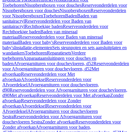
Toebehoren
Nisopbergboxen voor douches
Reserveonderdelen voor
Nisopbergboxen voor douches
Nisopbergboxen
Reserveonderdelen
voor Nisopbergboxen
Toebehoren
Baden
Baden van
sanitairacryl
Reserveonderdelen voor Baden van
sanitairacryl
Rechthoekige baden
Reserveonderdelen voor
Rechthoekige baden
Baden van mineraal
materiaal
Reserveonderdelen voor Baden van mineraal
materiaal
Baden voor baby's
Reserveonderdelen voor Baden voor
baby's
Installatie-elementen
Sets steunpoten en sets aansluitplaten en
wandankers
Toebehoren
Reparatiesets
Verdere
toebehoren
Apparaataansluitingen voor douches en
baden
Afvoergarnituren voor douchevloeren, d52
Reserveonderdelen
voor Afvoergarnituren voor douchevloeren, d52
Met
afvoerkap
Reserveonderdelen voor Met
afvoerkap
Afvoerdeksel
Reserveonderdelen voor
Afvoerdeksel
Afvoergarnituren voor douchevloeren,
d90
Reserveonderdelen voor Afvoergarnituren voor douchevloeren,
d90
Met afvoerkap
Reserveonderdelen voor Met afvoerkap
Zonder
afvoerkap
Reserveonderdelen voor Zonder
afvoerkap
Afvoerdeksel
Reserveonderdelen voor
Afvoerdeksel
Afvoergarnituren voor douchevloeren
Sestra
Reserveonderdelen voor Afvoergarnituren voor
douchevloeren Sestra
Zonder afvoerkap
Reserveonderdelen voor
Zonder afvoerkap
Afvoergarnituren voor baden,