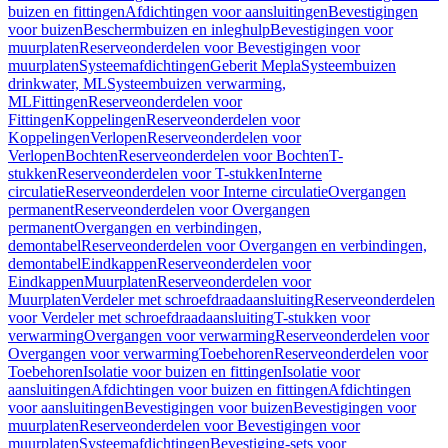
buizen en fittingen
Afdichtingen voor aansluitingen
Bevestigingen
voor buizen
Beschermbuizen en inleghulp
Bevestigingen voor
muurplaten
Reserveonderdelen voor Bevestigingen voor
muurplaten
Systeemafdichtingen
Geberit Mepla
Systeembuizen
drinkwater, ML
Systeembuizen verwarming,
ML
Fittingen
Reserveonderdelen voor
Fittingen
Koppelingen
Reserveonderdelen voor
Koppelingen
Verlopen
Reserveonderdelen voor
Verlopen
Bochten
Reserveonderdelen voor Bochten
T-
stukken
Reserveonderdelen voor T-stukken
Interne
circulatie
Reserveonderdelen voor Interne circulatie
Overgangen
permanent
Reserveonderdelen voor Overgangen
permanent
Overgangen en verbindingen,
demontabel
Reserveonderdelen voor Overgangen en verbindingen,
demontabel
Eindkappen
Reserveonderdelen voor
Eindkappen
Muurplaten
Reserveonderdelen voor
Muurplaten
Verdeler met schroefdraadaansluiting
Reserveonderdelen
voor Verdeler met schroefdraadaansluiting
T-stukken voor
verwarming
Overgangen voor verwarming
Reserveonderdelen voor
Overgangen voor verwarming
Toebehoren
Reserveonderdelen voor
Toebehoren
Isolatie voor buizen en fittingen
Isolatie voor
aansluitingen
Afdichtingen voor buizen en fittingen
Afdichtingen
voor aansluitingen
Bevestigingen voor buizen
Bevestigingen voor
muurplaten
Reserveonderdelen voor Bevestigingen voor
muurplaten
Systeemafdichtingen
Bevestiging-sets voor