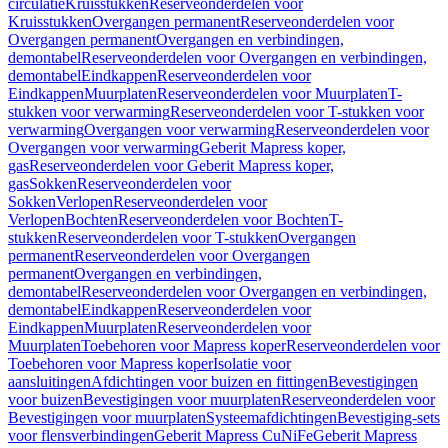
circulatie
Kruisstukken
Reserveonderdelen voor
Kruisstukken
Overgangen permanent
Reserveonderdelen voor
Overgangen permanent
Overgangen en verbindingen,
demontabel
Reserveonderdelen voor Overgangen en verbindingen,
demontabel
Eindkappen
Reserveonderdelen voor
Eindkappen
Muurplaten
Reserveonderdelen voor Muurplaten
T-
stukken voor verwarming
Reserveonderdelen voor T-stukken voor
verwarming
Overgangen voor verwarming
Reserveonderdelen voor
Overgangen voor verwarming
Geberit Mapress koper,
gas
Reserveonderdelen voor Geberit Mapress koper,
gas
Sokken
Reserveonderdelen voor
Sokken
Verlopen
Reserveonderdelen voor
Verlopen
Bochten
Reserveonderdelen voor Bochten
T-
stukken
Reserveonderdelen voor T-stukken
Overgangen
permanent
Reserveonderdelen voor Overgangen
permanent
Overgangen en verbindingen,
demontabel
Reserveonderdelen voor Overgangen en verbindingen,
demontabel
Eindkappen
Reserveonderdelen voor
Eindkappen
Muurplaten
Reserveonderdelen voor
Muurplaten
Toebehoren voor Mapress koper
Reserveonderdelen voor
Toebehoren voor Mapress koper
Isolatie voor
aansluitingen
Afdichtingen voor buizen en fittingen
Bevestigingen
voor buizen
Bevestigingen voor muurplaten
Reserveonderdelen voor
Bevestigingen voor muurplaten
Systeemafdichtingen
Bevestiging-sets
voor flensverbindingen
Geberit Mapress CuNiFe
Geberit Mapress