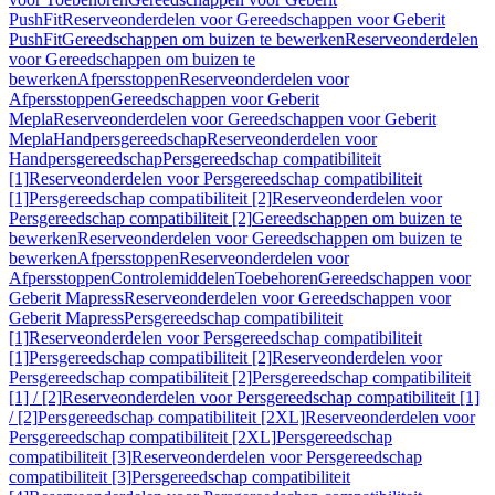
PushFit
Reserveonderdelen voor Gereedschappen voor Geberit
PushFit
Gereedschappen om buizen te bewerken
Reserveonderdelen
voor Gereedschappen om buizen te
bewerken
Afpersstoppen
Reserveonderdelen voor
Afpersstoppen
Gereedschappen voor Geberit
Mepla
Reserveonderdelen voor Gereedschappen voor Geberit
Mepla
Handpersgereedschap
Reserveonderdelen voor
Handpersgereedschap
Persgereedschap compatibiliteit
[1]
Reserveonderdelen voor Persgereedschap compatibiliteit
[1]
Persgereedschap compatibiliteit [2]
Reserveonderdelen voor
Persgereedschap compatibiliteit [2]
Gereedschappen om buizen te
bewerken
Reserveonderdelen voor Gereedschappen om buizen te
bewerken
Afpersstoppen
Reserveonderdelen voor
Afpersstoppen
Controlemiddelen
Toebehoren
Gereedschappen voor
Geberit Mapress
Reserveonderdelen voor Gereedschappen voor
Geberit Mapress
Persgereedschap compatibiliteit
[1]
Reserveonderdelen voor Persgereedschap compatibiliteit
[1]
Persgereedschap compatibiliteit [2]
Reserveonderdelen voor
Persgereedschap compatibiliteit [2]
Persgereedschap compatibiliteit
[1] / [2]
Reserveonderdelen voor Persgereedschap compatibiliteit [1]
/ [2]
Persgereedschap compatibiliteit [2XL]
Reserveonderdelen voor
Persgereedschap compatibiliteit [2XL]
Persgereedschap
compatibiliteit [3]
Reserveonderdelen voor Persgereedschap
compatibiliteit [3]
Persgereedschap compatibiliteit