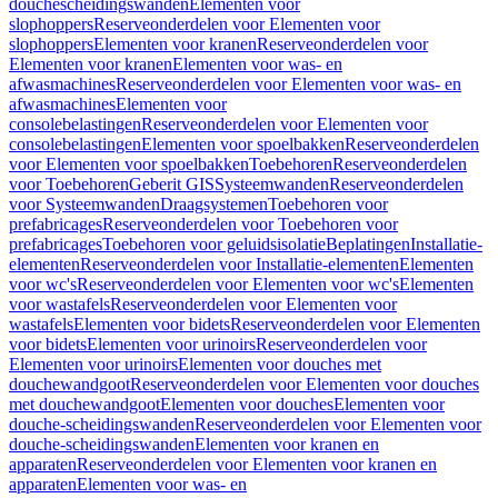
douchescheidingswanden
Elementen voor
slophoppers
Reserveonderdelen voor Elementen voor
slophoppers
Elementen voor kranen
Reserveonderdelen voor
Elementen voor kranen
Elementen voor was- en
afwasmachines
Reserveonderdelen voor Elementen voor was- en
afwasmachines
Elementen voor
consolebelastingen
Reserveonderdelen voor Elementen voor
consolebelastingen
Elementen voor spoelbakken
Reserveonderdelen
voor Elementen voor spoelbakken
Toebehoren
Reserveonderdelen
voor Toebehoren
Geberit GIS
Systeemwanden
Reserveonderdelen
voor Systeemwanden
Draagsystemen
Toebehoren voor
prefabricages
Reserveonderdelen voor Toebehoren voor
prefabricages
Toebehoren voor geluidsisolatie
Beplatingen
Installatie-
elementen
Reserveonderdelen voor Installatie-elementen
Elementen
voor wc's
Reserveonderdelen voor Elementen voor wc's
Elementen
voor wastafels
Reserveonderdelen voor Elementen voor
wastafels
Elementen voor bidets
Reserveonderdelen voor Elementen
voor bidets
Elementen voor urinoirs
Reserveonderdelen voor
Elementen voor urinoirs
Elementen voor douches met
douchewandgoot
Reserveonderdelen voor Elementen voor douches
met douchewandgoot
Elementen voor douches
Elementen voor
douche-scheidingswanden
Reserveonderdelen voor Elementen voor
douche-scheidingswanden
Elementen voor kranen en
apparaten
Reserveonderdelen voor Elementen voor kranen en
apparaten
Elementen voor was- en