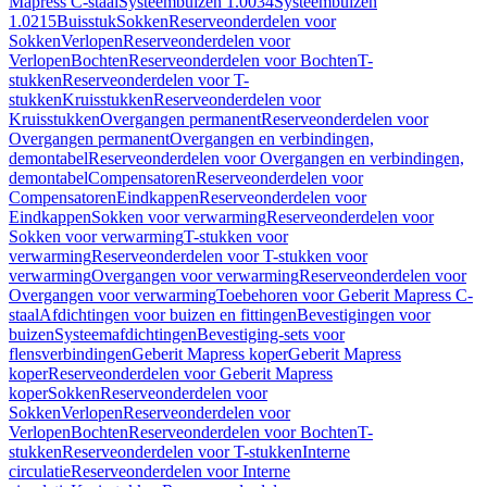
Mapress C-staal
Systeembuizen 1.0034
Systeembuizen
1.0215
Buisstuk
Sokken
Reserveonderdelen voor
Sokken
Verlopen
Reserveonderdelen voor
Verlopen
Bochten
Reserveonderdelen voor Bochten
T-
stukken
Reserveonderdelen voor T-
stukken
Kruisstukken
Reserveonderdelen voor
Kruisstukken
Overgangen permanent
Reserveonderdelen voor
Overgangen permanent
Overgangen en verbindingen,
demontabel
Reserveonderdelen voor Overgangen en verbindingen,
demontabel
Compensatoren
Reserveonderdelen voor
Compensatoren
Eindkappen
Reserveonderdelen voor
Eindkappen
Sokken voor verwarming
Reserveonderdelen voor
Sokken voor verwarming
T-stukken voor
verwarming
Reserveonderdelen voor T-stukken voor
verwarming
Overgangen voor verwarming
Reserveonderdelen voor
Overgangen voor verwarming
Toebehoren voor Geberit Mapress C-
staal
Afdichtingen voor buizen en fittingen
Bevestigingen voor
buizen
Systeemafdichtingen
Bevestiging-sets voor
flensverbindingen
Geberit Mapress koper
Geberit Mapress
koper
Reserveonderdelen voor Geberit Mapress
koper
Sokken
Reserveonderdelen voor
Sokken
Verlopen
Reserveonderdelen voor
Verlopen
Bochten
Reserveonderdelen voor Bochten
T-
stukken
Reserveonderdelen voor T-stukken
Interne
circulatie
Reserveonderdelen voor Interne