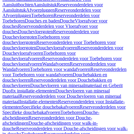
Aansluitbochten
Aansluitstuk
Reserveonderdelen voor
Aansluitstuk
Afvoerpluggen
Reserveonderdelen voor
Afvoerpluggen
Toebehoren
Reserveonderdelen voor
Toebehoren
Douches en baden
Douche
Vloerafvoer voor
douches
Reserveonderdelen voor Vloerafvoer voor
douches
Douchevloergoten
Reserveonderdelen voor
Douchevloergoten
Toebehoren voor
douchevloergoten
Reserveonderdelen voor Toebehoren voor
douchevloergoten
Douchevloerafvoeren
Reserveonderdelen voor
Douchevloerafvoeren
Toebehoren voor
douchevloerafvoeren
Reserveonderdelen voor Toebehoren voor
douchevloerafvoeren
Wandafvoeren
Reserveonderdelen voor
Wandafvoeren
Toebehoren voor wandafvoeren
Reserveonderdelen
voor Toebehoren voor wandafvoeren
Douchebakken en
douchevloeren
Reserveonderdelen voor Douchebakken en
douchevloeren
Douchevloeren van mineraalmateriaal en Geberit
Duofix installatie-elementen
Douchevloeren van mineraal
materiaal
Reserveonderdelen voor Douchevloeren van mineraal
materiaal
Installatie-elementen
Reserveonderdelen voor Installatie-
elementen
Specifieke douchebakafvoeren
Reserveonderdelen voor
Specifieke douchebakafvoeren
Toebehoren
Douche-
afscheidingen
Reserveonderdelen voor Douche-
afscheidingen
Douche-afscheidingen voor walk-in-
douche
Reserveonderdelen voor Douche-afscheidingen voor walk-
in-douche
Toebehoren
Reserveonderdelen voor