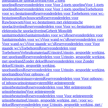
pneumatische spoelactivering
Voor 2-toets
spoeling
Reserveonderdelen voor Voor 2-toets spoeling
Voor 1-toets
spoeling
Reserveonderdelen voor Voor 1-toets spoeling
Toebehoren
voor wc-besturingen
Reserveonderdelen voor Toebehoren voor wc-
besturingen
Ruwbouwsets
Reserveonderdelen voor
Ruwbouwsets
Voor wc-besturingen met elektronische
spoelactivering
Reserveonderdelen voor Voor wc-besturingen met
elektronische spoelactivering
Geberit Monolith
sanitairmodules
Sanitairmodules voor wc's
Reserveonderdelen voor
Sanitairmodules voor wc's
Voor wand-wc's
Reserveonderdelen voor
Voor wand-wc's
Voor staande wc's
Reserveonderdelen voor Voor
staande wc's
Toebehoren
Reserveonderdelen voor
Toebehoren
Verbruiksmateriaal
Urinoirs
Urinoirs, gespoelde werking,
met spoelrand
Reserveonderdelen voor Urinoirs, gespoelde werking,
met spoelrand
Zonder deksel
Reserveonderdelen voor Zonder
deksel
Urinoirs, gespoelde werking,
spoelrandloos
Reserveonderdelen voor Urinoirs, gespoelde werking,
spoelrandloos
Voor opbouw- of
inbouwurinoirstuursysteem
Reserveonderdelen voor Voor opbouw-
of inbouwurinoirstuursysteem
Met geïntegreerde
urinoirbesturing
Reserveonderdelen voor Met geïntegreerde
urinoirbesturing
Voor geïntegreerde
urinoirbesturing
Reserveonderdelen voor Voor geïntegreerde
urinoirbesturing
Urinoirs, gespoelde werking, met / voor wc-
deksel
Reserveonderdelen voor Urinoirs, gespoelde werking, met /