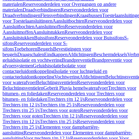
materialen
Reserveonderdelen voor Overgangen op andere
materialen
Draadverbindingen
Reserveonderdelen voor
Draadverbindingen
Flensverbindingen
Kraagbussen
Toestelaansluiting
voor Toestelaansluitingen
Aansluitbochten
Reserveonderdelen voor
Aansluitbochten
Aansluitmoffen
Reserveonderdelen voor
Aansluitmoffen
Aansluitstukken
Reserveonderdelen voor
Aansluitstukken
Buissifons
Reserveonderdelen voor Buissifons
S-
sifons
Reserveonderdelen voor S-
sifons
Toebehoren
Beugels
Bevestigingen voor
beugels
Draagschalen
Eindkappen
Afdichtingen
Beschermdeksels
Verbr
geluidsisolatie en vochtwering
Brandpreventie
Brandpreventie voor
afvoersystemen
Geluidsisolatie
Isolatie voor
contactgeluidontkoppeling
Isolatie voor luchtgeluid en
contactgeluidontkoppeling
Vochtwering
Afdichtingen
Beluchtingsventi
voor waterafvoer
Beluchtingsventielen
Reserveonderdelen voor
Beluchtingsventielen
Geberit Pluvia hemelwaterafvoer
Trechters voor
bitumen- en foliedaken
Reserveonderdelen voor Trechters voor
bitumen- en foliedaken
Trechters t/m 12 l/s
Reserveonderdelen voor
Trechters t/m 12 l/s
Trechters t/m 25 l/s
Reserveonderdelen voor
Trechters t/m 25 l/s
Trechters voor goten
Reserveonderdelen voor
Trechters voor goten
Trechters t/m 12 l/s
Reserveonderdelen voor
Trechters t/m 12 l/s
Trechters t/m 25 l/s
Reserveonderdelen voor
Trechters t/m 25 l/s
Elementen voor dampbarrière-
aansluiting
Reserveonderdelen voor Elementen voor dampbarrière-
aansluiting
Voor trechters t/m 12 l/s
Reserveonderdelen voor Voor