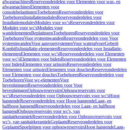
afwasmachines
Reserveonderdelen voor Elementen voor was- en
afwasmachines
Elementen voor
consolebelastingen
Toebehoren
Reserveonderdelen voor
Toebehoren
Installatiemodules
Reserveonderdelen voor
Installatiemodules
Modules voor wc's
Reserveonderdelen voor
Modules voor wc's
Modules voor
wandelementen
Beplatingen
Toebehoren
Reserveonderdelen voor
Toebehoren
Voor systeemwanden
Reserveonderdelen voor Voor
systeemwanden
Voor aanvoersystemen
Voor waterafvoer
Geberit
Kombifix
Installatie-elementen
Reserveonderdelen voor Installatie-
elementen
Elementen voor wc's
Reserveonderdelen voor Elementen
voor wc's
Elementen voor bidets
Reserveonderdelen voor Elementen
voor bidets
Elementen voor urinoirs
Reserveonderdelen voor
Elementen voor urinoirs
Elementen voor douches
Reserveonderdelen
voor Elementen voor douches
Toebehoren
Reserveonderdelen voor
Toebehoren
Voor wc-elementen
Voor
bevestigingen
Reserveonderdelen voor Voor
bevestigingen
Opbouwreservoirs
Opbouwreservoirs voor
wc's
Reserveonderdelen voor Opbouwreservoirs voor wc's
Hoog
hangende
Reserveonderdelen voor Hoog hangende
Laag- en
halfhoog hangend
Reserveonderdelen voor Laag- en halfhoog
hangend
Opbouwreservoirs voor wc's, van
sanitairkeramiek
Reserveonderdelen voor Opbouwreservoirs voor
wc's, van sanitairkeramiek
Geplaatst
Reserveonderdelen voor
Geplaatst
Spoelpijpen voor opbouwreservoirs
Hoog hangende
Laag-