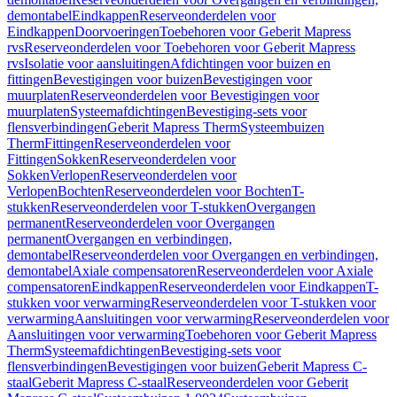
demontabel
Eindkappen
Reserveonderdelen voor
Eindkappen
Doorvoeringen
Toebehoren voor Geberit Mapress
rvs
Reserveonderdelen voor Toebehoren voor Geberit Mapress
rvs
Isolatie voor aansluitingen
Afdichtingen voor buizen en
fittingen
Bevestigingen voor buizen
Bevestigingen voor
muurplaten
Reserveonderdelen voor Bevestigingen voor
muurplaten
Systeemafdichtingen
Bevestiging-sets voor
flensverbindingen
Geberit Mapress Therm
Systeembuizen
Therm
Fittingen
Reserveonderdelen voor
Fittingen
Sokken
Reserveonderdelen voor
Sokken
Verlopen
Reserveonderdelen voor
Verlopen
Bochten
Reserveonderdelen voor Bochten
T-
stukken
Reserveonderdelen voor T-stukken
Overgangen
permanent
Reserveonderdelen voor Overgangen
permanent
Overgangen en verbindingen,
demontabel
Reserveonderdelen voor Overgangen en verbindingen,
demontabel
Axiale compensatoren
Reserveonderdelen voor Axiale
compensatoren
Eindkappen
Reserveonderdelen voor Eindkappen
T-
stukken voor verwarming
Reserveonderdelen voor T-stukken voor
verwarming
Aansluitingen voor verwarming
Reserveonderdelen voor
Aansluitingen voor verwarming
Toebehoren voor Geberit Mapress
Therm
Systeemafdichtingen
Bevestiging-sets voor
flensverbindingen
Bevestigingen voor buizen
Geberit Mapress C-
staal
Geberit Mapress C-staal
Reserveonderdelen voor Geberit