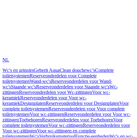
NL
Wc's en urinoirs
Geberit AquaClean douchewc’s
Complete
toiletsystemen
Reserveonderdelen voor Complete
toiletsystemen
Wand-wc's
Reserveonderdelen voor Wand-
wc's
Staande wc's
Reserveonderdelen voor Staande wc's
Wc-
zittingen
Reserveonderdelen voor Wc-zittingen
Voor wc-
keramiek
Reserveonderdelen voor Voor wc-
keramiek
Designplaten
Reserveonderdelen voor Designplaten
Voor
complete toiletsystemen
Reserveonderdelen voor Voor complete
toiletsystemen
Voor wc-zittingen
Reserveonderdelen voor Voor wc-
zittingen
Toebehoren
Reserveonderdelen voor Toebehoren
Voor
complete toiletsystemen
Voor wc-zittingen
Reserveonderdelen voor
Voor wc-zittingen
Voor wc-zittingen en complete
toiletsystemen
Wc's
Verbruiksmateriaal
Functie-eenheden
Wc's en wc-