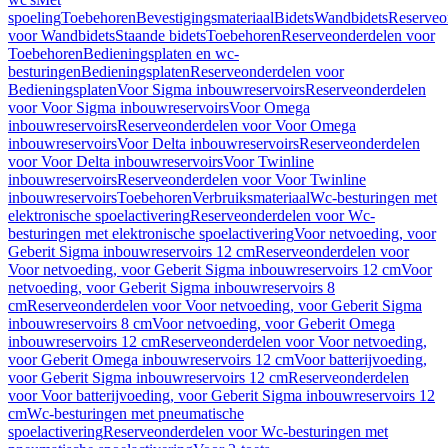
spoeling
Toebehoren
Bevestigingsmateriaal
Bidets
Wandbidets
Reserveo
voor Wandbidets
Staande bidets
Toebehoren
Reserveonderdelen voor
Toebehoren
Bedieningsplaten en wc-
besturingen
Bedieningsplaten
Reserveonderdelen voor
Bedieningsplaten
Voor Sigma inbouwreservoirs
Reserveonderdelen
voor Voor Sigma inbouwreservoirs
Voor Omega
inbouwreservoirs
Reserveonderdelen voor Voor Omega
inbouwreservoirs
Voor Delta inbouwreservoirs
Reserveonderdelen
voor Voor Delta inbouwreservoirs
Voor Twinline
inbouwreservoirs
Reserveonderdelen voor Voor Twinline
inbouwreservoirs
Toebehoren
Verbruiksmateriaal
Wc-besturingen met
elektronische spoelactivering
Reserveonderdelen voor Wc-
besturingen met elektronische spoelactivering
Voor netvoeding, voor
Geberit Sigma inbouwreservoirs 12 cm
Reserveonderdelen voor
Voor netvoeding, voor Geberit Sigma inbouwreservoirs 12 cm
Voor
netvoeding, voor Geberit Sigma inbouwreservoirs 8
cm
Reserveonderdelen voor Voor netvoeding, voor Geberit Sigma
inbouwreservoirs 8 cm
Voor netvoeding, voor Geberit Omega
inbouwreservoirs 12 cm
Reserveonderdelen voor Voor netvoeding,
voor Geberit Omega inbouwreservoirs 12 cm
Voor batterijvoeding,
voor Geberit Sigma inbouwreservoirs 12 cm
Reserveonderdelen
voor Voor batterijvoeding, voor Geberit Sigma inbouwreservoirs 12
cm
Wc-besturingen met pneumatische
spoelactivering
Reserveonderdelen voor Wc-besturingen met