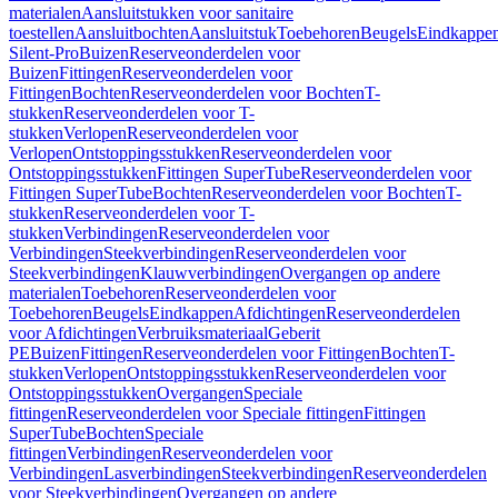
materialen
Aansluitstukken voor sanitaire
toestellen
Aansluitbochten
Aansluitstuk
Toebehoren
Beugels
Eindkappe
Silent-Pro
Buizen
Reserveonderdelen voor
Buizen
Fittingen
Reserveonderdelen voor
Fittingen
Bochten
Reserveonderdelen voor Bochten
T-
stukken
Reserveonderdelen voor T-
stukken
Verlopen
Reserveonderdelen voor
Verlopen
Ontstoppingsstukken
Reserveonderdelen voor
Ontstoppingsstukken
Fittingen SuperTube
Reserveonderdelen voor
Fittingen SuperTube
Bochten
Reserveonderdelen voor Bochten
T-
stukken
Reserveonderdelen voor T-
stukken
Verbindingen
Reserveonderdelen voor
Verbindingen
Steekverbindingen
Reserveonderdelen voor
Steekverbindingen
Klauwverbindingen
Overgangen op andere
materialen
Toebehoren
Reserveonderdelen voor
Toebehoren
Beugels
Eindkappen
Afdichtingen
Reserveonderdelen
voor Afdichtingen
Verbruiksmateriaal
Geberit
PE
Buizen
Fittingen
Reserveonderdelen voor Fittingen
Bochten
T-
stukken
Verlopen
Ontstoppingsstukken
Reserveonderdelen voor
Ontstoppingsstukken
Overgangen
Speciale
fittingen
Reserveonderdelen voor Speciale fittingen
Fittingen
SuperTube
Bochten
Speciale
fittingen
Verbindingen
Reserveonderdelen voor
Verbindingen
Lasverbindingen
Steekverbindingen
Reserveonderdelen
voor Steekverbindingen
Overgangen op andere