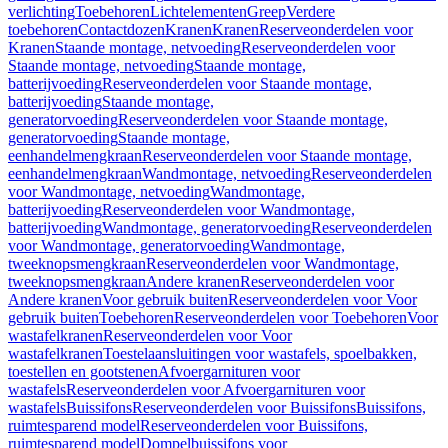
verlichting
Toebehoren
Lichtelementen
Greep
Verdere
toebehoren
Contactdozen
Kranen
Kranen
Reserveonderdelen voor
Kranen
Staande montage, netvoeding
Reserveonderdelen voor
Staande montage, netvoeding
Staande montage,
batterijvoeding
Reserveonderdelen voor Staande montage,
batterijvoeding
Staande montage,
generatorvoeding
Reserveonderdelen voor Staande montage,
generatorvoeding
Staande montage,
eenhandelmengkraan
Reserveonderdelen voor Staande montage,
eenhandelmengkraan
Wandmontage, netvoeding
Reserveonderdelen
voor Wandmontage, netvoeding
Wandmontage,
batterijvoeding
Reserveonderdelen voor Wandmontage,
batterijvoeding
Wandmontage, generatorvoeding
Reserveonderdelen
voor Wandmontage, generatorvoeding
Wandmontage,
tweeknopsmengkraan
Reserveonderdelen voor Wandmontage,
tweeknopsmengkraan
Andere kranen
Reserveonderdelen voor
Andere kranen
Voor gebruik buiten
Reserveonderdelen voor Voor
gebruik buiten
Toebehoren
Reserveonderdelen voor Toebehoren
Voor
wastafelkranen
Reserveonderdelen voor Voor
wastafelkranen
Toestelaansluitingen voor wastafels, spoelbakken,
toestellen en gootstenen
Afvoergarnituren voor
wastafels
Reserveonderdelen voor Afvoergarnituren voor
wastafels
Buissifons
Reserveonderdelen voor Buissifons
Buissifons,
ruimtesparend model
Reserveonderdelen voor Buissifons,
ruimtesparend model
Dompelbuissifons voor