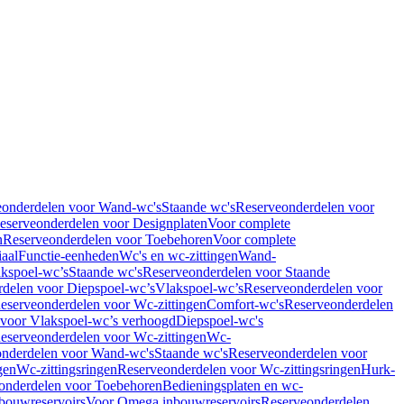
eonderdelen voor Wand-wc's
Staande wc's
Reserveonderdelen voor
eserveonderdelen voor Designplaten
Voor complete
n
Reserveonderdelen voor Toebehoren
Voor complete
iaal
Functie-eenheden
Wc's en wc-zittingen
Wand-
kspoel-wc’s
Staande wc's
Reserveonderdelen voor Staande
delen voor Diepspoel-wc’s
Vlakspoel-wc’s
Reserveonderdelen voor
eserveonderdelen voor Wc-zittingen
Comfort-wc's
Reserveonderdelen
 voor Vlakspoel-wc’s verhoogd
Diepspoel-wc's
eserveonderdelen voor Wc-zittingen
Wc-
nderdelen voor Wand-wc's
Staande wc's
Reserveonderdelen voor
gen
Wc-zittingsringen
Reserveonderdelen voor Wc-zittingsringen
Hurk-
onderdelen voor Toebehoren
Bedieningsplaten en wc-
bouwreservoirs
Voor Omega inbouwreservoirs
Reserveonderdelen