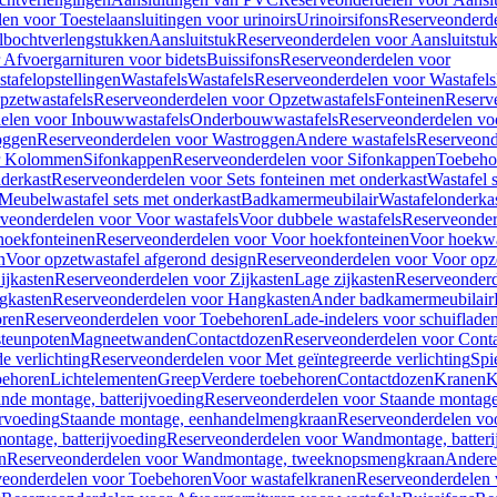
en voor Toestelaansluitingen voor urinoirs
Urinoirsifons
Reserveonderde
lbochtverlengstukken
Aansluitstuk
Reserveonderdelen voor Aansluitstu
Afvoergarnituren voor bidets
Buissifons
Reserveonderdelen voor
tafelopstellingen
Wastafels
Wastafels
Reserveonderdelen voor Wastafels
pzetwastafels
Reserveonderdelen voor Opzetwastafels
Fonteinen
Reserv
elen voor Inbouwwastafels
Onderbouwwastafels
Reserveonderdelen vo
oggen
Reserveonderdelen voor Wastroggen
Andere wastafels
Reserveond
or Kolommen
Sifonkappen
Reserveonderdelen voor Sifonkappen
Toebeho
nderkast
Reserveonderdelen voor Sets fonteinen met onderkast
Wastafel 
Meubelwastafel sets met onderkast
Badkamermeubilair
Wastafelonderka
veonderdelen voor Voor wastafels
Voor dubbele wastafels
Reserveonder
hoekfonteinen
Reserveonderdelen voor Voor hoekfonteinen
Voor hoekwa
n
Voor opzetwastafel afgerond design
Reserveonderdelen voor Voor opze
ijkasten
Reserveonderdelen voor Zijkasten
Lage zijkasten
Reserveonderd
gkasten
Reserveonderdelen voor Hangkasten
Ander badkamermeubilair
ren
Reserveonderdelen voor Toebehoren
Lade-indelers voor schuiflade
steunpoten
Magneetwanden
Contactdozen
Reserveonderdelen voor Cont
e verlichting
Reserveonderdelen voor Met geïntegreerde verlichting
Spi
ehoren
Lichtelementen
Greep
Verdere toebehoren
Contactdozen
Kranen
K
ande montage, batterijvoeding
Reserveonderdelen voor Staande montage,
rvoeding
Staande montage, eenhandelmengkraan
Reserveonderdelen vo
ntage, batterijvoeding
Reserveonderdelen voor Wandmontage, batteri
n
Reserveonderdelen voor Wandmontage, tweeknopsmengkraan
Andere
veonderdelen voor Toebehoren
Voor wastafelkranen
Reserveonderdelen 