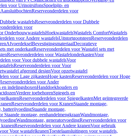
len voor Urinoirsifons
Spoelpijp- en
k
Aansluitbochten
Reserveonderdelen voor
Dubbele wastafels
Reserveonderdelen voor Dubbele
eonderdelen voor
or Onderbouwwastafels
Hoekwastafels
Wastafels Comfort
Wastafels
erdelen voor Andere wastafels
Uitstortgootsteen
Reserveonderdelen
ren
Afvoerdeksel
Bevestigingsmateriaal
Decoratieve
sets met onderkast
Reserveonderdelen voor Wastafel sets met
sten
Reserveonderdelen voor Wastafelonderkasten
Voor
delen voor Voor dubbele wastafels
Voor
stafels
Reserveonderdelen voor Voor
twastafel afgerond design
Voor opzetwastafel
elen voor Lage zijkasten
Hoge kasten
Reserveonderdelen voor Hoge
Reserveonderdelen voor Ander
n en indelingsboxen
Handdoekhouders en
actdozen
Verdere toebehoren
Spiegels en
egelkasten
Reserveonderdelen voor Spiegelkasten
Met geïntegreerde
ranen
Reserveonderdelen voor Kranen
Staande montage,
 batterijvoeding
Staande montage,
or Staande montage, eenhandelmengkraan
Wandmontage,
jvoeding
Wandmontage, generatorvoeding
Reserveonderdelen voor
 kranen
Reserveonderdelen voor Andere kranen
Voor gebruik
voor Voor wastafelkranen
Toestelaansluitingen voor wastafels,