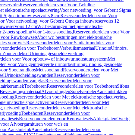
reservoirs
Reserveonderdelen voor Voor Twinline
 elektronische spoelactivering
Voor netvoeding, voor Geberit Sigma
it Sigma inbouwreservoirs 8 cm
Reserveonderdelen voor Voor
or Voor netvoeding, voor Geberit Omega inbouwreservoirs 12
ouwreservoirs 12 cm
Wc-besturingen met pneumatische
 2-toets spoeling
Voor 1-toets spoeling
Reserveonderdelen voor Voor
n voor Ruwbouwsets
Voor wc-besturingen met elektronische
ules voor wc's
Reserveonderdelen voor Sanitairmodules voor
rveonderdelen voor Toebehoren
Verbruiksmateriaal
Urinoirs
Urinoirs,
r Zonder deksel
Urinoirs, gespoelde werking,
delen voor Voor opbouw- of inbouwurinoirstuursysteem
Met
en voor Voor geïntegreerde urinoirbesturing
Urinoirs, gespoelde
voor Spoelrandloos
Met spoelrand
Reserveonderdelen voor Met
sel
Urinoirscheidingswanden
Reserveonderdelen voor
heidingswanden van glas
Reserveonderdelen voor
tairkeramiek
Toebehoren
Reserveonderdelen voor Toebehoren
Sifons
Bevestigingsmateriaal
Afvoerpluggen
Spoelverdeler
Aansluitstukken
tvoeding
Reserveonderdelen voor Met elektronische spoelactivering,
neumatische spoelactivering
Reserveonderdelen voor Met
ng, netvoeding
Reserveonderdelen voor Met elektronische
erijvoeding
Toebehoren
Reserveonderdelen voor
ovatiesets
Reserveonderdelen voor Renovatiesets
Afdekplaten
Overig
voor Afvoergarnituren voor wc's en
oor Aansluitstuk
Aansluitsets
Reserveonderdelen voor
uitingen van PVC
Manchetten en afdekkappen
Overgang- en