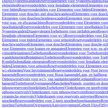
Duofix
Systeemwanden
Reserveonderdelen voor Systeemwanden
Draa
elementen
Reserveonderdelen voor Installatie-elementen
Elementen vo
voor bidets
Reserveonderdelen voor Elementen voor bidets
Elementen 
Elementen voor douches met douchewandgoot
Elementen voor douch
Elementen voor douchescheidingswanden
Elementen voor slophopper
voor was- en afwasmachines
Reserveonderdelen voor Elementen voor
spoelbakken
Reserveonderdelen voor Elementen voor spoelbakken
To
Systeemwanden
Draagsystemen
Toebehoren voor prefabricages
Reserv
Installatie-elementen
Elementen voor wc's
Reserveonderdelen voor El
Elementen voor bidets
Elementen voor urinoirs
Reserveonderdelen voo
douchewandgoot
Elementen voor douches
Elementen voor douche-sc
voor Elementen voor kranen en apparaten
Elementen voor was- en af
consolebelastingen
Toebehoren
Reserveonderdelen voor Toebehoren
In
wandelementen
Beplatingen
Toebehoren
Reserveonderdelen voor Toe
Kombifix
Installatie-elementen
Reserveonderdelen voor Installatie-ele
bidets
Elementen voor urinoirs
Reserveonderdelen voor Elementen voor
wc-elementen
Voor bevestigingen
Reserveonderdelen voor Voor beves
hangende
Reserveonderdelen voor Hoog hangende
Laag- en halfhoog
Opbouwreservoirs voor wc's, van sanitairkeramiek
Geplaatst
Reserveo
hangend
Toebehoren
Overgangen
Manchetten
Nippels, rozetten en doo
inbouwreservoirs
Spoelpijpen
Toebehoren
Vlotterkranen en spoelventie
opbouwreservoirs
Vlotterkranen voor inbouwreservoirs
Reserveonderd
ceramische reservoirs
Vlotterkranen voor reservoirs universeel
Reserve
spoeling
Reserveonderdelen voor 2-toets spoeling
Spoelgarnituren
Rese
spoeling
Toebehoren
Overgangen
Aanvoersystemen
Geberit FlowFit
Sy