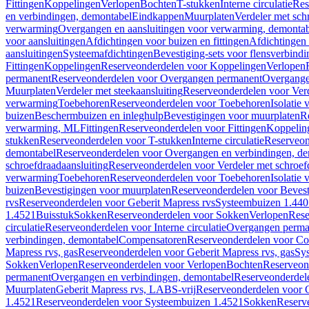
Fittingen
Koppelingen
Verlopen
Bochten
T-stukken
Interne circulatie
Res
en verbindingen, demontabel
Eindkappen
Muurplaten
Verdeler met sch
verwarming
Overgangen en aansluitingen voor verwarming, demonta
voor aansluitingen
Afdichtingen voor buizen en fittingen
Afdichtingen 
aansluitingen
Systeemafdichtingen
Bevestiging-sets voor flensverbind
Fittingen
Koppelingen
Reserveonderdelen voor Koppelingen
Verlopen
permanent
Reserveonderdelen voor Overgangen permanent
Overgange
Muurplaten
Verdeler met steekaansluiting
Reserveonderdelen voor Verd
verwarming
Toebehoren
Reserveonderdelen voor Toebehoren
Isolatie 
buizen
Beschermbuizen en inleghulp
Bevestigingen voor muurplaten
R
verwarming, ML
Fittingen
Reserveonderdelen voor Fittingen
Koppelin
stukken
Reserveonderdelen voor T-stukken
Interne circulatie
Reserveond
demontabel
Reserveonderdelen voor Overgangen en verbindingen, d
schroefdraadaansluiting
Reserveonderdelen voor Verdeler met schroef
verwarming
Toebehoren
Reserveonderdelen voor Toebehoren
Isolatie 
buizen
Bevestigingen voor muurplaten
Reserveonderdelen voor Bevest
rvs
Reserveonderdelen voor Geberit Mapress rvs
Systeembuizen 1.440
1.4521
Buisstuk
Sokken
Reserveonderdelen voor Sokken
Verlopen
Rese
circulatie
Reserveonderdelen voor Interne circulatie
Overgangen perma
verbindingen, demontabel
Compensatoren
Reserveonderdelen voor C
Mapress rvs, gas
Reserveonderdelen voor Geberit Mapress rvs, gas
Sy
Sokken
Verlopen
Reserveonderdelen voor Verlopen
Bochten
Reserveon
permanent
Overgangen en verbindingen, demontabel
Reserveonderdel
Muurplaten
Geberit Mapress rvs, LABS-vrij
Reserveonderdelen voor G
1.4521
Reserveonderdelen voor Systeembuizen 1.4521
Sokken
Reserv