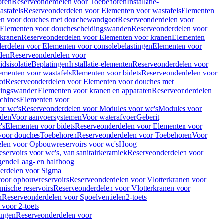
oren
Reserveonderdelen voor Toebehoren
Installatie-
stafels
Reserveonderdelen voor Elementen voor wastafels
Elementen
en voor douches met douchewandgoot
Reserveonderdelen voor
Elementen voor douchescheidingswanden
Reserveonderdelen voor
 kranen
Reserveonderdelen voor Elementen voor kranen
Elementen
erdelen voor Elementen voor consolebelastingen
Elementen voor
den
Reserveonderdelen voor
dsisolatie
Beplatingen
Installatie-elementen
Reserveonderdelen voor
ementen voor wastafels
Elementen voor bidets
Reserveonderdelen voor
ot
Reserveonderdelen voor Elementen voor douches met
dingswanden
Elementen voor kranen en apparaten
Reserveonderdelen
chines
Elementen voor
or wc's
Reserveonderdelen voor Modules voor wc's
Modules voor
nden
Voor aanvoersystemen
Voor waterafvoer
Geberit
's
Elementen voor bidets
Reserveonderdelen voor Elementen voor
voor douches
Toebehoren
Reserveonderdelen voor Toebehoren
Voor
len voor Opbouwreservoirs voor wc's
Hoog
ervoirs voor wc's, van sanitairkeramiek
Reserveonderdelen voor
gende
Laag- en halfhoog
erdelen voor Sigma
voor opbouwreservoirs
Reserveonderdelen voor Vlotterkranen voor
mische reservoirs
Reserveonderdelen voor Vlotterkranen voor
n
Reserveonderdelen voor Spoelventielen
2-toets
voor 2-toets
tingen
Reserveonderdelen voor