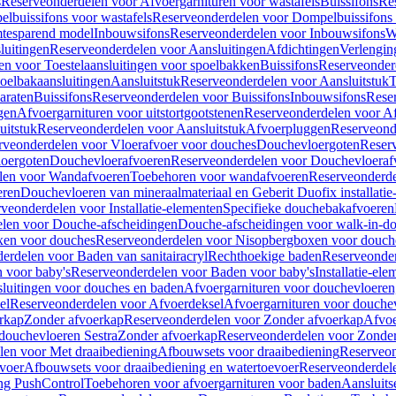
s
Reserveonderdelen voor Afvoergarnituren voor wastafels
Buissifons
Re
lbuissifons voor wastafels
Reserveonderdelen voor Dompelbuissifons 
mtesparend model
Inbouwsifons
Reserveonderdelen voor Inbouwsifons
W
luitingen
Reserveonderdelen voor Aansluitingen
Afdichtingen
Verlengin
n voor Toestelaansluitingen voor spoelbakken
Buissifons
Reserveonder
oelbakaansluitingen
Aansluitstuk
Reserveonderdelen voor Aansluitstuk
T
araten
Buissifons
Reserveonderdelen voor Buissifons
Inbouwsifons
Rese
gen
Afvoergarnituren voor uitstortgootstenen
Reserveonderdelen voor Afv
uitstuk
Reserveonderdelen voor Aansluitstuk
Afvoerpluggen
Reserveond
rveonderdelen voor Vloerafvoer voor douches
Douchevloergoten
Reser
loergoten
Douchevloerafvoeren
Reserveonderdelen voor Douchevloeraf
len voor Wandafvoeren
Toebehoren voor wandafvoeren
Reserveonderde
eren
Douchevloeren van mineraalmateriaal en Geberit Duofix installatie
veonderdelen voor Installatie-elementen
Specifieke douchebakafvoeren
len voor Douche-afscheidingen
Douche-afscheidingen voor walk-in-d
xen voor douches
Reserveonderdelen voor Nisopbergboxen voor douch
erdelen voor Baden van sanitairacryl
Rechthoekige baden
Reserveonder
 voor baby's
Reserveonderdelen voor Baden voor baby's
Installatie-el
luitingen voor douches en baden
Afvoergarnituren voor douchevloeren
el
Reserveonderdelen voor Afvoerdeksel
Afvoergarnituren voor douche
rkap
Zonder afvoerkap
Reserveonderdelen voor Zonder afvoerkap
Afvoe
douchevloeren Sestra
Zonder afvoerkap
Reserveonderdelen voor Zonder
len voor Met draaibediening
Afbouwsets voor draaibediening
Reserveon
voer
Afbouwsets voor draaibediening en watertoevoer
Reserveonderdele
ng PushControl
Toebehoren voor afvoergarnituren voor baden
Aansluits