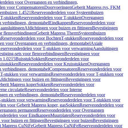
erdelen voor Overgangen en verbindingen,
len voor Compensatoren
Doorvoeringen
Geberit Mapress rvs, FKM
eembuizen 1.4521
Reserveonderdelen voor Systeembuizen
n
T-stukken
Reserveonderdelen voor T-stukken
Overgangen
 verbindingen, demontabel
Eindkappen
Reserveonderdelen voor
 aansluitingen
Afdichtingen voor buizen en fittingen
Bevestigingen
or flensverbindingen
Geberit Mapress Therm
Systeembuizen
n
Reserveonderdelen voor Bochten
T-stukken
Reserveonderdelen voor
en voor Overgangen en verbindingen, demontabel
Axiale
eserveonderdelen voor T-stukken voor verwarming
Aansluitingen
stiging-sets voor flensverbindingen
Bevestigingen voor
n 1.0215
Buisstuk
Sokken
Reserveonderdelen voor
uisstukken
Reserveonderdelen voor Kruisstukken
Overgangen
 verbindingen, demontabel
Compensatoren
Reserveonderdelen voor
g
T-stukken voor verwarming
Reserveonderdelen voor T-stukken voor
fdichtingen voor buizen en fittingen
Bevestigingen voor
berit Mapress koper
Sokken
Reserveonderdelen voor
erne circulatie
Reserveonderdelen voor Interne
gen en verbindingen, demontabel
Reserveonderdelen voor
-stukken voor verwarming
Reserveonderdelen voor T-stukken voor
len voor Geberit Mapress koper, gas
Sokken
Reserveonderdelen voor
ergangen permanent
Reserveonderdelen voor Overgangen
nderdelen voor Eindkappen
Muurplaten
Reserveonderdelen voor
 voor buizen en fittingen
Bevestigingen voor buizen
Bevestigingen
t Mapress CuNiFe
Geberit Mapress CuNiFe
Reserveonderdelen voor