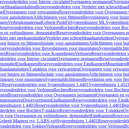
erveonderdelen voor Interne circulatie
Overgangen permanent
Overgang
roefdraadaansluiting
Reserveonderdelen voor Verdeler met schroefdraad
bel
Overgangen voor verwarming
Reserveonderdelen voor Overgangen 
voor aansluitingen
Afdichtingen voor fittingen
Bevestigingen voor buiz
ingen
Verbruiksmateriaal
Geberit PushFit
Systeembuizen ML
Systeembui
Reserveonderdelen voor Verlopen
Bochten
Reserveonderdelen voor Boc
n en verbindingen, demontabel
Reserveonderdelen voor Overgangen en
eler met steekaansluiting
Verdeler met schroefdraadaansluiting
Overgan
voor buizen en fittingen
Isolatie voor aansluitingen
Afdichtingen voor bui
eserveonderdelen voor Bevestigingen voor muurplaten
Systeemafdichti
gen
Reserveonderdelen voor Koppelingen
Verlopen
Reserveonderdelen 
erdelen voor Interne circulatie
Overgangen permanent
Reserveonderde
emontabel
Eindkappen
Reserveonderdelen voor Eindkappen
Muurplaten
R
draadaansluiting
T-stukken voor verwarming
Overgangen voor verwarm
voor buizen en fittingen
Isolatie voor aansluitingen
Afdichtingen voor bui
igingen voor muurplaten
Systeemafdichtingen
Bevestiging-sets voor fl
1
Reserveonderdelen voor Systeembuizen 1.4401
Systeembuizen 1.452
rveonderdelen voor Verlopen
Bochten
Reserveonderdelen voor Bochte
nent
Reserveonderdelen voor Overgangen permanent
Overgangen en ve
ompensatoren
Doorvoeringen
Eindkappen
Reserveonderdelen voor Eind
steembuizen 1.4401
Reserveonderdelen voor Systeembuizen 1.4401
Bui
derdelen voor Bochten
T-stukken
Reserveonderdelen voor T-stukken
Ov
en voor Overgangen en verbindingen, demontabel
Eindkappen
Reserveo
eberit Mapress rvs, LABS-vrij
Systeembuizen 1.4401
Reserveonderdel
eonderdelen voor Sokken
Verlopen
Reserveonderdelen voor Verlopen
Bo