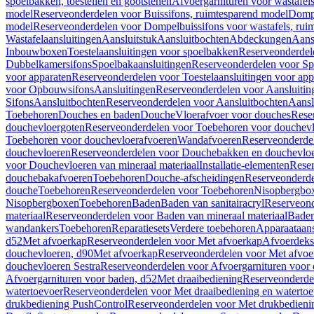
spoelbakken, toestellen en gootstenen
Afvoergarnituren voor wastafel
model
Reserveonderdelen voor Buissifons, ruimtesparend model
Dompe
model
Reserveonderdelen voor Dompelbuissifons voor wastafels, rui
Wastafelaansluitingen
Aansluitstuk
Aansluitbochten
Abdeckungen
Aans
Inbouwboxen
Toestelaansluitingen voor spoelbakken
Reserveonderdele
Dubbelkamersifons
Spoelbakaansluitingen
Reserveonderdelen voor Sp
voor apparaten
Reserveonderdelen voor Toestelaansluitingen voor app
voor Opbouwsifons
Aansluitingen
Reserveonderdelen voor Aansluitin
Sifons
Aansluitbochten
Reserveonderdelen voor Aansluitbochten
Aansl
Toebehoren
Douches en baden
Douche
Vloerafvoer voor douches
Rese
douchevloergoten
Reserveonderdelen voor Toebehoren voor douchev
Toebehoren voor douchevloerafvoeren
Wandafvoeren
Reserveonderde
douchevloeren
Reserveonderdelen voor Douchebakken en douchevlo
voor Douchevloeren van mineraal materiaal
Installatie-elementen
Reser
douchebakafvoeren
Toebehoren
Douche-afscheidingen
Reserveonderde
douche
Toebehoren
Reserveonderdelen voor Toebehoren
Nisopbergbo
Nisopbergboxen
Toebehoren
Baden
Baden van sanitairacryl
Reserveond
materiaal
Reserveonderdelen voor Baden van mineraal materiaal
Baden
wandankers
Toebehoren
Reparatiesets
Verdere toebehoren
Apparaataans
d52
Met afvoerkap
Reserveonderdelen voor Met afvoerkap
Afvoerdeks
douchevloeren, d90
Met afvoerkap
Reserveonderdelen voor Met afvoe
douchevloeren Sestra
Reserveonderdelen voor Afvoergarnituren voor 
Afvoergarnituren voor baden, d52
Met draaibediening
Reserveonderde
watertoevoer
Reserveonderdelen voor Met draaibediening en watertoe
drukbediening PushControl
Reserveonderdelen voor Met drukbedieni