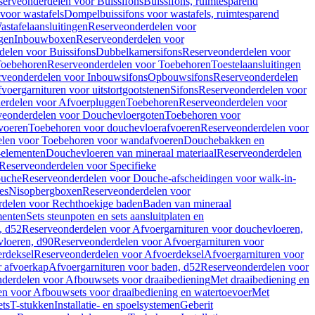
serveonderdelen voor Buissifons
Buissifons, ruimtesparend
voor wastafels
Dompelbuissifons voor wastafels, ruimtesparend
astafelaansluitingen
Reserveonderdelen voor
gen
Inbouwboxen
Reserveonderdelen voor
delen voor Buissifons
Dubbelkamersifons
Reserveonderdelen voor
oebehoren
Reserveonderdelen voor Toebehoren
Toestelaansluitingen
rveonderdelen voor Inbouwsifons
Opbouwsifons
Reserveonderdelen
oergarnituren voor uitstortgootstenen
Sifons
Reserveonderdelen voor
erdelen voor Afvoerpluggen
Toebehoren
Reserveonderdelen voor
veonderdelen voor Douchevloergoten
Toebehoren voor
voeren
Toebehoren voor douchevloerafvoeren
Reserveonderdelen voor
len voor Toebehoren voor wandafvoeren
Douchebakken en
-elementen
Douchevloeren van mineraal materiaal
Reserveonderdelen
Reserveonderdelen voor Specifieke
ouche
Reserveonderdelen voor Douche-afscheidingen voor walk-in-
es
Nisopbergboxen
Reserveonderdelen voor
delen voor Rechthoekige baden
Baden van mineraal
ementen
Sets steunpoten en sets aansluitplaten en
, d52
Reserveonderdelen voor Afvoergarnituren voor douchevloeren,
vloeren, d90
Reserveonderdelen voor Afvoergarnituren voor
rdeksel
Reserveonderdelen voor Afvoerdeksel
Afvoergarnituren voor
 afvoerkap
Afvoergarnituren voor baden, d52
Reserveonderdelen voor
derdelen voor Afbouwsets voor draaibediening
Met draaibediening en
n voor Afbouwsets voor draaibediening en watertoevoer
Met
ets
T-stukken
Installatie- en spoelsystemen
Geberit