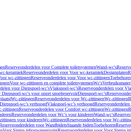
men
Reserveonderdelen voor Complete toiletsystemen
Wand-wc's
Reserv
wc-keramiek
Reserveonderdelen voor Voor wc-keramiek
Designplaten
R
oor wc-zittingen
Reserveonderdelen voor Voor wc-zittingen
Toebehore
ingen
Voor wc-zittingen en complete toiletsystemen
Wc's
Verbruiksmater
delen voor Diepspoel-wc’s
Vlakspoel-wc’s
Reserveonderdelen voor Vla
 Diepspoel-wc's voor opzet spoelreservoir
Diepspoel-wc’s
Reserveonder
laatst
Wc-zittingen
Reserveonderdelen voor Wc-zittingen
Wc-zittingen
R
 Diepspoel-wc’s verhoogd
Vlakspoel-wc’s verhoogd
Reserveonderdelen
-zittingen
Reserveonderdelen voor Comfort wc-zittingen
Wc-zittingen
R
nderen
Reserveonderdelen voor Wc’s voor kinderen
Wand-wc's
Reserveo
ittingen voor kinderen
Wc-zittingen
Reserveonderdelen voor Wc-zittin
Reserveonderdelen voor Wandbidets
Staande bidets
Toebehoren
Reserve
en
Voor Sigma inbouwreservoirs
Reserveonderdelen voor Voor Sigma in