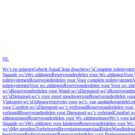
NL
Wc's en urinoirs
Geberit AquaClean douchewc’s
Complete toiletsyste
Staande wc's
Wc-zittingen
Reserveonderdelen voor Wc-zittingen
Voor 
toiletsystemen
Reserveonderdelen voor Voor complete toiletsystemen
V
toiletsystemen
Voor wc-zittingen
Reserveonderdelen voor Voor wc-zitt
wc's
Reserveonderdelen voor Wand-wc's
Diepspoel-wc’s
Reserveonder
wc's
Diepspoel-wc's voor opzet spoelreservoir
Reserveonderdelen voor
Vlakspoel-wc’s
Opbouwreservoirs voor wc's, van sanitairkeramiek
Gep
voor Comfort-wc's
Diepspoel-wc’s verhoogd
Reserveonderdelen voor
verlengd
Reserveonderdelen voor Diepspoel-wc's verlengd
Comfort wc
zittingsringen
Reserveonderdelen voor Wc-zittingsringen
Wc’s voor ki
Staande wc's
Wc-zittingen voor kinderen
Reserveonderdelen voor Wc-z
wc's
Met spoeling
Toebehoren
Bevestigingsmateriaal
Bidets
Wandbidets
besturingen
Bedieningsplaten
Reserveonderdelen voor Bedieningsplat