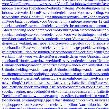
voor Voor Omega inbouwreservoirs
Voor Delta inbouwreservoirs
Rese
inbouwreservoirs
Toebehoren
Verbruiksmateriaal
Wc-besturingen met el
inbouwreservoirs 12 cm
Reserveonderdelen voor Voor netvoeding, vo
netvoeding, voor Geberit Sigma inbouwreservoirs 8 cm
Voor netvoedi
cm
Voor batterijvoeding, voor Geberit Sigma inbouwreservoirs 12 cm
spoelactivering
Reserveonderdelen voor Wc-besturingen met pneumati
1-toets spoeling
Toebehoren voor wc-besturingen
Reserveonderdelen v
spoelactivering
Reserveonderdelen voor Voor wc-besturingen met elekt
wc's
Voor wand-wc's
Reserveonderdelen voor Voor wand-wc's
Voor st
gespoelde werking, met spoelrand
Reserveonderdelen voor Urinoirs, 
spoelrandloos
Reserveonderdelen voor Urinoirs, gespoelde werking, s
geïntegreerde urinoirbesturing
Reserveonderdelen voor Met geïntegreer
werking, met / voor wc-deksel
Reserveonderdelen voor Urinoirs, gesp
spoelrand
Urinoirs waterloze werking
Reserveonderdelen voor Urinoir
Urinoirscheidingswanden
Urinoirscheidingswanden van kunststof
Rese
Urinoirscheidingswanden van glas
Urinoirscheidingswanden van sanit
en sifontoebehoren
Spoelpijpen, spoelbochten en adapters
Reserveonde
voor sanitaire toestellen
Urinoirstuursystemen
Inbouwmontage
Reserve
netvoeding
Met elektronische spoelactivering, batterijvoeding
Reserveo
pneumatische spoelactivering
Basic
Reserveonderdelen voor Basic
Op
spoelactivering, netvoeding
Met elektronische spoelactivering, batteri
Toebehoren
Ruwbouw- en vervangingssets
Reserveonderdelen voor R
toebehoren
Bedieningshulp
Apparaataansluitingen voor wc's, urinoirs 
slophoppers
Sifons
Reserveonderdelen voor Sifons
Aansluitbochten
Res
Aansluitsets
Spoelbochtverlengingen
Reserveonderdelen voor Spoelbo