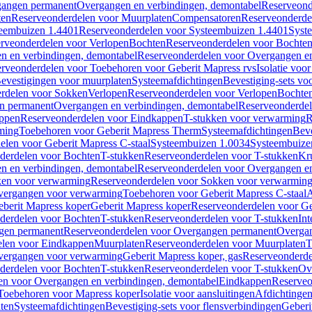
gangen permanent
Overgangen en verbindingen, demontabel
Reserveond
ten
Reserveonderdelen voor Muurplaten
Compensatoren
Reserveonderde
eembuizen 1.4401
Reserveonderdelen voor Systeembuizen 1.4401
Syst
rveonderdelen voor Verlopen
Bochten
Reserveonderdelen voor Bochte
n en verbindingen, demontabel
Reserveonderdelen voor Overgangen en
rveonderdelen voor Toebehoren voor Geberit Mapress rvs
Isolatie voor
evestigingen voor muurplaten
Systeemafdichtingen
Bevestiging-sets vo
rdelen voor Sokken
Verlopen
Reserveonderdelen voor Verlopen
Bochte
n permanent
Overgangen en verbindingen, demontabel
Reserveonderdel
ppen
Reserveonderdelen voor Eindkappen
T-stukken voor verwarming
R
ming
Toebehoren voor Geberit Mapress Therm
Systeemafdichtingen
Beve
elen voor Geberit Mapress C-staal
Systeembuizen 1.0034
Systeembuize
derdelen voor Bochten
T-stukken
Reserveonderdelen voor T-stukken
Kr
n en verbindingen, demontabel
Reserveonderdelen voor Overgangen en
en voor verwarming
Reserveonderdelen voor Sokken voor verwarmin
vergangen voor verwarming
Toebehoren voor Geberit Mapress C-staal
A
berit Mapress koper
Geberit Mapress koper
Reserveonderdelen voor Ge
derdelen voor Bochten
T-stukken
Reserveonderdelen voor T-stukken
Int
gen permanent
Reserveonderdelen voor Overgangen permanent
Overgan
elen voor Eindkappen
Muurplaten
Reserveonderdelen voor Muurplaten
T
vergangen voor verwarming
Geberit Mapress koper, gas
Reserveonderde
derdelen voor Bochten
T-stukken
Reserveonderdelen voor T-stukken
Ov
en voor Overgangen en verbindingen, demontabel
Eindkappen
Reserveo
Toebehoren voor Mapress koper
Isolatie voor aansluitingen
Afdichtingen
ten
Systeemafdichtingen
Bevestiging-sets voor flensverbindingen
Geberi