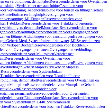
en en verbindingen, demontabel
Reserveonderdelen voor Overgangen
aansluiting
Verdeler met persaansluiting
T-stukken voor
voor verwarming
Toebehoren
Isolatie voor buizen en fittingen
Isolatie
en
Mantelbuizen en inleghulp
Bevestigingen voor
zen verwarming, ML
Fittingen
Reserveonderdelen voor
hten
T-stukken
Reserveonderdelen voor T-stukken
Overgangen
 verbindingen, demontabel
Muurplaten
Reserveonderdelen voor
gen voor verwarming
Reserveonderdelen voor Overgangen voor
zen en fittingen
Afdichtingen voor aansluitingen
Bevestigingen voor
ngen
Geberit Mepla
Systeembuizen drinkwater, ML
Systeembuizen
voor Verlopen
Bochten
Reserveonderdelen voor Bochten
T-
len voor Overgangen permanent
Overgangen en verbindingen,
eserveonderdelen voor Muurplaten
Verdeler met
ing
Reserveonderdelen voor Overgangen voor
zen en fittingen
Afdichtingen voor aansluitingen
Bevestigingen voor
ensverbindingen
Geberit Mapress rvs
Geberit Mapress
1
Reserveonderdelen voor Systeembuizen
n
T-stukken
Reserveonderdelen voor T-stukken
Interne
rbindingen, demontabel
Reserveonderdelen voor Overgangen en
kappen
Muurplaten
Reserveonderdelen voor Muurplaten
Geberit
sstuk
Sokken
Reserveonderdelen voor
ergangen permanent
Reserveonderdelen voor Overgangen
nderdelen voor Eindkappen
Muurplaten
Reserveonderdelen voor
en voor Systeembuizen 1.4401
Systeembuizen
chten
Reserveonderdelen voor Bochten
T-stukken
Reserveonderdelen