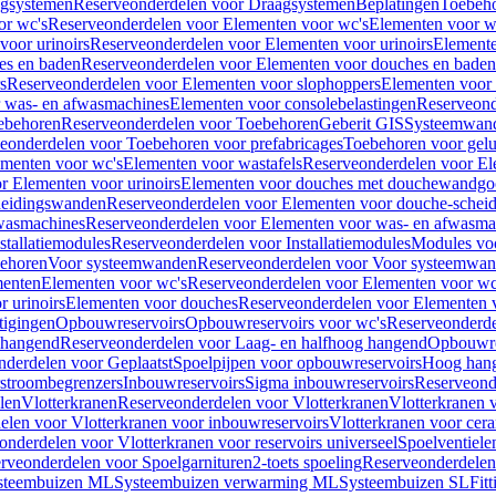
gsystemen
Reserveonderdelen voor Draagsystemen
Beplatingen
Toebeh
or wc's
Reserveonderdelen voor Elementen voor wc's
Elementen voor wa
voor urinoirs
Reserveonderdelen voor Elementen voor urinoirs
Element
es en baden
Reserveonderdelen voor Elementen voor douches en baden
s
Reserveonderdelen voor Elementen voor slophoppers
Elementen voor
 was- en afwasmachines
Elementen voor consolebelastingen
Reserveond
ebehoren
Reserveonderdelen voor Toebehoren
Geberit GIS
Systeemwan
eonderdelen voor Toebehoren voor prefabricages
Toebehoren voor gelui
ementen voor wc's
Elementen voor wastafels
Reserveonderdelen voor El
r Elementen voor urinoirs
Elementen voor douches met douchewandgo
heidingswanden
Reserveonderdelen voor Elementen voor douche-schei
wasmachines
Reserveonderdelen voor Elementen voor was- en afwasma
stallatiemodules
Reserveonderdelen voor Installatiemodules
Modules vo
behoren
Voor systeemwanden
Reserveonderdelen voor Voor systeemwa
menten
Elementen voor wc's
Reserveonderdelen voor Elementen voor wc
 urinoirs
Elementen voor douches
Reserveonderdelen voor Elementen 
tigingen
Opbouwreservoirs
Opbouwreservoirs voor wc's
Reserveonderde
 hangend
Reserveonderdelen voor Laag- en halfhoog hangend
Opbouwres
nderdelen voor Geplaatst
Spoelpijpen voor opbouwreservoirs
Hoog han
rstroombegrenzers
Inbouwreservoirs
Sigma inbouwreservoirs
Reserveond
len
Vlotterkranen
Reserveonderdelen voor Vlotterkranen
Vlotterkranen 
elen voor Vlotterkranen voor inbouwreservoirs
Vlotterkranen voor cera
onderdelen voor Vlotterkranen voor reservoirs universeel
Spoelventiele
rveonderdelen voor Spoelgarnituren
2-toets spoeling
Reserveonderdelen 
steembuizen ML
Systeembuizen verwarming ML
Systeembuizen SL
Fit