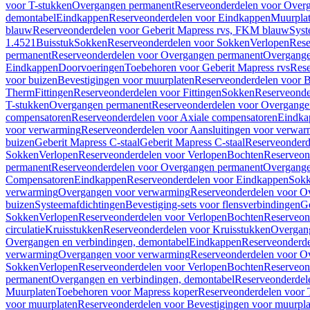
voor T-stukken
Overgangen permanent
Reserveonderdelen voor Over
demontabel
Eindkappen
Reserveonderdelen voor Eindkappen
Muurpla
blauw
Reserveonderdelen voor Geberit Mapress rvs, FKM blauw
Syst
1.4521
Buisstuk
Sokken
Reserveonderdelen voor Sokken
Verlopen
Rese
permanent
Reserveonderdelen voor Overgangen permanent
Overgange
Eindkappen
Doorvoeringen
Toebehoren voor Geberit Mapress rvs
Rese
voor buizen
Bevestigingen voor muurplaten
Reserveonderdelen voor B
Therm
Fittingen
Reserveonderdelen voor Fittingen
Sokken
Reserveonde
T-stukken
Overgangen permanent
Reserveonderdelen voor Overgange
compensatoren
Reserveonderdelen voor Axiale compensatoren
Eindka
voor verwarming
Reserveonderdelen voor Aansluitingen voor verwar
buizen
Geberit Mapress C-staal
Geberit Mapress C-staal
Reserveonderd
Sokken
Verlopen
Reserveonderdelen voor Verlopen
Bochten
Reserveon
permanent
Reserveonderdelen voor Overgangen permanent
Overgange
Compensatoren
Eindkappen
Reserveonderdelen voor Eindkappen
Sokk
verwarming
Overgangen voor verwarming
Reserveonderdelen voor O
buizen
Systeemafdichtingen
Bevestiging-sets voor flensverbindingen
Ge
Sokken
Verlopen
Reserveonderdelen voor Verlopen
Bochten
Reserveon
circulatie
Kruisstukken
Reserveonderdelen voor Kruisstukken
Overgan
Overgangen en verbindingen, demontabel
Eindkappen
Reserveonderd
verwarming
Overgangen voor verwarming
Reserveonderdelen voor O
Sokken
Verlopen
Reserveonderdelen voor Verlopen
Bochten
Reserveon
permanent
Overgangen en verbindingen, demontabel
Reserveonderdel
Muurplaten
Toebehoren voor Mapress koper
Reserveonderdelen voor 
voor muurplaten
Reserveonderdelen voor Bevestigingen voor muurpla