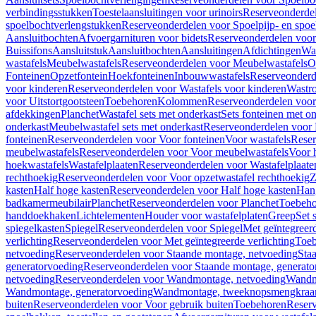
verbindingsstukken
Toestelaansluitingen voor urinoirs
Reserveonderdel
spoelbochtverlengstukken
Reserveonderdelen voor Spoelpijp- en spoe
Aansluitbochten
Afvoergarnituren voor bidets
Reserveonderdelen voor 
Buissifons
Aansluitstuk
Aansluitbochten
Aansluitingen
Afdichtingen
Was
wastafels
Meubelwastafels
Reserveonderdelen voor Meubelwastafels
O
Fonteinen
Opzetfontein
Hoekfonteinen
Inbouwwastafels
Reserveonderd
voor kinderen
Reserveonderdelen voor Wastafels voor kinderen
Wastr
voor Uitstortgootsteen
Toebehoren
Kolommen
Reserveonderdelen vo
afdekkingen
Planchet
Wastafel sets met onderkast
Sets fonteinen met o
onderkast
Meubelwastafel sets met onderkast
Reserveonderdelen voor 
fonteinen
Reserveonderdelen voor Voor fonteinen
Voor wastafels
Reser
meubelwastafels
Reserveonderdelen voor Voor meubelwastafels
Voor 
hoekwastafels
Wastafelplaaten
Reserveonderdelen voor Wastafelplaate
rechthoekig
Reserveonderdelen voor Voor opzetwastafel rechthoekig
Z
kasten
Half hoge kasten
Reserveonderdelen voor Half hoge kasten
Han
badkamermeubilair
Planchet
Reserveonderdelen voor Planchet
Toebeho
handdoekhaken
Lichtelementen
Houder voor wastafelplaten
Greep
Set 
spiegelkasten
Spiegel
Reserveonderdelen voor Spiegel
Met geïntegreerd
verlichting
Reserveonderdelen voor Met geïntegreerde verlichting
Toeb
netvoeding
Reserveonderdelen voor Staande montage, netvoeding
Sta
generatorvoeding
Reserveonderdelen voor Staande montage, generato
netvoeding
Reserveonderdelen voor Wandmontage, netvoeding
Wandmo
Wandmontage, generatorvoeding
Wandmontage, tweeknopsmengkraa
buiten
Reserveonderdelen voor Voor gebruik buiten
Toebehoren
Reser