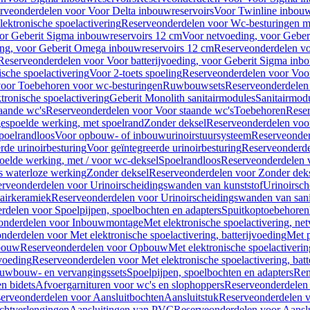
rveonderdelen voor Voor Delta inbouwreservoirs
Voor Twinline inbouw
ektronische spoelactivering
Reserveonderdelen voor Wc-besturingen met
or Geberit Sigma inbouwreservoirs 12 cm
Voor netvoeding, voor Geber
ng, voor Geberit Omega inbouwreservoirs 12 cm
Reserveonderdelen vo
Reserveonderdelen voor Voor batterijvoeding, voor Geberit Sigma inb
sche spoelactivering
Voor 2-toets spoeling
Reserveonderdelen voor Voor
oor Toebehoren voor wc-besturingen
Ruwbouwsets
Reserveonderdele
ronische spoelactivering
Geberit Monolith sanitairmodules
Sanitairmod
aande wc's
Reserveonderdelen voor Voor staande wc's
Toebehoren
Rese
gespoelde werking, met spoelrand
Zonder deksel
Reserveonderdelen voo
poelrandloos
Voor opbouw- of inbouwurinoirstuursysteem
Reserveonder
de urinoirbesturing
Voor geïntegreerde urinoirbesturing
Reserveonderdel
oelde werking, met / voor wc-deksel
Spoelrandloos
Reserveonderdelen 
s waterloze werking
Zonder deksel
Reserveonderdelen voor Zonder dek
rveonderdelen voor Urinoirscheidingswanden van kunststof
Urinoirsc
airkeramiek
Reserveonderdelen voor Urinoirscheidingswanden van sani
rdelen voor Spoelpijpen, spoelbochten en adapters
Spuitkoptoebehoren
onderdelen voor Inbouwmontage
Met elektronische spoelactivering, ne
nderdelen voor Met elektronische spoelactivering, batterijvoeding
Met p
bouw
Reserveonderdelen voor Opbouw
Met elektronische spoelactiveri
jvoeding
Reserveonderdelen voor Met elektronische spoelactivering, batt
uwbouw- en vervangingssets
Spoelpijpen, spoelbochten en adapters
Ren
en bidets
Afvoergarnituren voor wc's en slophoppers
Reserveonderdelen 
erveonderdelen voor Aansluitbochten
Aansluitstuk
Reserveonderdelen v
chtverlengingen
Aansluitingen van PVC
Reserveonderdelen voor Aansl