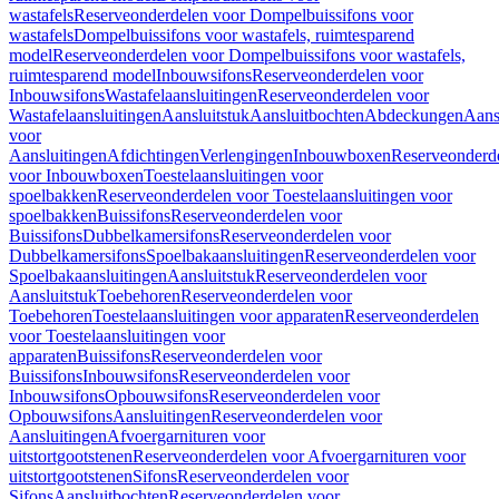
wastafels
Reserveonderdelen voor Dompelbuissifons voor
wastafels
Dompelbuissifons voor wastafels, ruimtesparend
model
Reserveonderdelen voor Dompelbuissifons voor wastafels,
ruimtesparend model
Inbouwsifons
Reserveonderdelen voor
Inbouwsifons
Wastafelaansluitingen
Reserveonderdelen voor
Wastafelaansluitingen
Aansluitstuk
Aansluitbochten
Abdeckungen
Aans
voor
Aansluitingen
Afdichtingen
Verlengingen
Inbouwboxen
Reserveonderd
voor Inbouwboxen
Toestelaansluitingen voor
spoelbakken
Reserveonderdelen voor Toestelaansluitingen voor
spoelbakken
Buissifons
Reserveonderdelen voor
Buissifons
Dubbelkamersifons
Reserveonderdelen voor
Dubbelkamersifons
Spoelbakaansluitingen
Reserveonderdelen voor
Spoelbakaansluitingen
Aansluitstuk
Reserveonderdelen voor
Aansluitstuk
Toebehoren
Reserveonderdelen voor
Toebehoren
Toestelaansluitingen voor apparaten
Reserveonderdelen
voor Toestelaansluitingen voor
apparaten
Buissifons
Reserveonderdelen voor
Buissifons
Inbouwsifons
Reserveonderdelen voor
Inbouwsifons
Opbouwsifons
Reserveonderdelen voor
Opbouwsifons
Aansluitingen
Reserveonderdelen voor
Aansluitingen
Afvoergarnituren voor
uitstortgootstenen
Reserveonderdelen voor Afvoergarnituren voor
uitstortgootstenen
Sifons
Reserveonderdelen voor
Sifons
Aansluitbochten
Reserveonderdelen voor