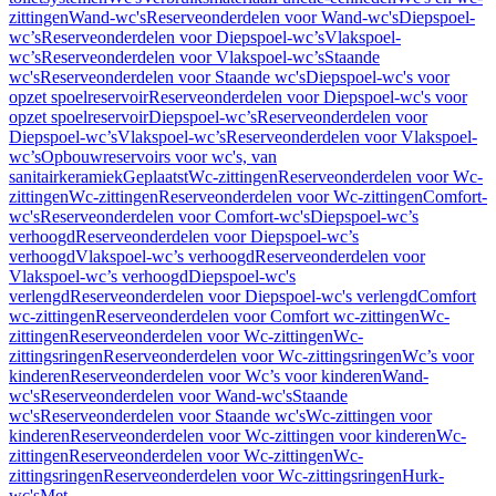
zittingen
Wand-wc's
Reserveonderdelen voor Wand-wc's
Diepspoel-
wc’s
Reserveonderdelen voor Diepspoel-wc’s
Vlakspoel-
wc’s
Reserveonderdelen voor Vlakspoel-wc’s
Staande
wc's
Reserveonderdelen voor Staande wc's
Diepspoel-wc's voor
opzet spoelreservoir
Reserveonderdelen voor Diepspoel-wc's voor
opzet spoelreservoir
Diepspoel-wc’s
Reserveonderdelen voor
Diepspoel-wc’s
Vlakspoel-wc’s
Reserveonderdelen voor Vlakspoel-
wc’s
Opbouwreservoirs voor wc's, van
sanitairkeramiek
Geplaatst
Wc-zittingen
Reserveonderdelen voor Wc-
zittingen
Wc-zittingen
Reserveonderdelen voor Wc-zittingen
Comfort-
wc's
Reserveonderdelen voor Comfort-wc's
Diepspoel-wc’s
verhoogd
Reserveonderdelen voor Diepspoel-wc’s
verhoogd
Vlakspoel-wc’s verhoogd
Reserveonderdelen voor
Vlakspoel-wc’s verhoogd
Diepspoel-wc's
verlengd
Reserveonderdelen voor Diepspoel-wc's verlengd
Comfort
wc-zittingen
Reserveonderdelen voor Comfort wc-zittingen
Wc-
zittingen
Reserveonderdelen voor Wc-zittingen
Wc-
zittingsringen
Reserveonderdelen voor Wc-zittingsringen
Wc’s voor
kinderen
Reserveonderdelen voor Wc’s voor kinderen
Wand-
wc's
Reserveonderdelen voor Wand-wc's
Staande
wc's
Reserveonderdelen voor Staande wc's
Wc-zittingen voor
kinderen
Reserveonderdelen voor Wc-zittingen voor kinderen
Wc-
zittingen
Reserveonderdelen voor Wc-zittingen
Wc-
zittingsringen
Reserveonderdelen voor Wc-zittingsringen
Hurk-
wc's
Met