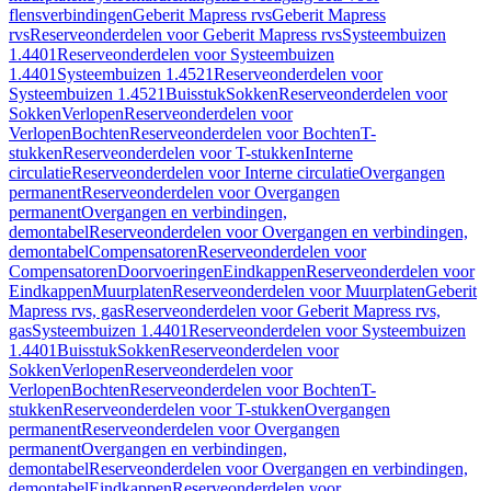
flensverbindingen
Geberit Mapress rvs
Geberit Mapress
rvs
Reserveonderdelen voor Geberit Mapress rvs
Systeembuizen
1.4401
Reserveonderdelen voor Systeembuizen
1.4401
Systeembuizen 1.4521
Reserveonderdelen voor
Systeembuizen 1.4521
Buisstuk
Sokken
Reserveonderdelen voor
Sokken
Verlopen
Reserveonderdelen voor
Verlopen
Bochten
Reserveonderdelen voor Bochten
T-
stukken
Reserveonderdelen voor T-stukken
Interne
circulatie
Reserveonderdelen voor Interne circulatie
Overgangen
permanent
Reserveonderdelen voor Overgangen
permanent
Overgangen en verbindingen,
demontabel
Reserveonderdelen voor Overgangen en verbindingen,
demontabel
Compensatoren
Reserveonderdelen voor
Compensatoren
Doorvoeringen
Eindkappen
Reserveonderdelen voor
Eindkappen
Muurplaten
Reserveonderdelen voor Muurplaten
Geberit
Mapress rvs, gas
Reserveonderdelen voor Geberit Mapress rvs,
gas
Systeembuizen 1.4401
Reserveonderdelen voor Systeembuizen
1.4401
Buisstuk
Sokken
Reserveonderdelen voor
Sokken
Verlopen
Reserveonderdelen voor
Verlopen
Bochten
Reserveonderdelen voor Bochten
T-
stukken
Reserveonderdelen voor T-stukken
Overgangen
permanent
Reserveonderdelen voor Overgangen
permanent
Overgangen en verbindingen,
demontabel
Reserveonderdelen voor Overgangen en verbindingen,
demontabel
Eindkappen
Reserveonderdelen voor