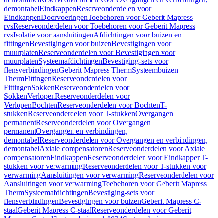
demontabel
Eindkappen
Reserveonderdelen voor
Eindkappen
Doorvoeringen
Toebehoren voor Geberit Mapress
rvs
Reserveonderdelen voor Toebehoren voor Geberit Mapress
rvs
Isolatie voor aansluitingen
Afdichtingen voor buizen en
fittingen
Bevestigingen voor buizen
Bevestigingen voor
muurplaten
Reserveonderdelen voor Bevestigingen voor
muurplaten
Systeemafdichtingen
Bevestiging-sets voor
flensverbindingen
Geberit Mapress Therm
Systeembuizen
Therm
Fittingen
Reserveonderdelen voor
Fittingen
Sokken
Reserveonderdelen voor
Sokken
Verlopen
Reserveonderdelen voor
Verlopen
Bochten
Reserveonderdelen voor Bochten
T-
stukken
Reserveonderdelen voor T-stukken
Overgangen
permanent
Reserveonderdelen voor Overgangen
permanent
Overgangen en verbindingen,
demontabel
Reserveonderdelen voor Overgangen en verbindingen,
demontabel
Axiale compensatoren
Reserveonderdelen voor Axiale
compensatoren
Eindkappen
Reserveonderdelen voor Eindkappen
T-
stukken voor verwarming
Reserveonderdelen voor T-stukken voor
verwarming
Aansluitingen voor verwarming
Reserveonderdelen voor
Aansluitingen voor verwarming
Toebehoren voor Geberit Mapress
Therm
Systeemafdichtingen
Bevestiging-sets voor
flensverbindingen
Bevestigingen voor buizen
Geberit Mapress C-
staal
Geberit Mapress C-staal
Reserveonderdelen voor Geberit