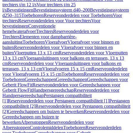
trechters t/m 12 l/s
Voor trechters t/m 25
l/s
Bevestigingen
Bevestigingssysteem d40–200
Bevestigingssysteem
d250–315
Toebehoren
Reserveonderdelen voor Toebehoren
Voor
trechters
Reserveonderdelen voor Voor trechters
Voor
bevestigingen
Conventionele
hemelwaterafvoer
Trechters
Reserveonderdelen voor
Trechters
Elementen voor dampbarrière-
aansluiting
Toebehoren
Vloerafvoer
Vloerafvoer voor binnen en
buiten
Reserveonderdelen voor Vloerafvoer voor binnen en
buiten
Vloerputten 13 x 13 cm
Reserveonderdelen voor Vloerputten
13 x 13 cm
Vloeraansluitingen voor balkons en terrassen, 13 x 13
cm
Reserveonderdelen voor Vloeraansluitingen voor balkons en
terrassen, 13 x 13 cm
Vloerafvoeren 15 x 15 cm
Reserveonderdelen
voor Vloerafvoeren 15 x 15 cm
Toebehoren
Reserveonderdelen voor
Toebehoren
Gereedschappen
Gereedschappen
Gereedschappen voor
Geberit FlowFit
Reserveonderdelen voor Gereedschappen voor
Geberit FlowFit
Handpersgereedschap
Reserveonderdelen voor
Handpersgereedschap
Perstangen compatibiliteit
[1]
Reserveonderdelen voor Perstangen compatibiliteit [1]
Perstangen
compatibiliteit [2]
Reserveonderdelen voor Perstangen compatibiliteit
[2]
Gereedschappen om buizen te bewerken
Reserveonderdelen voor
Gereedschappen om buizen te
bewerken
Afpersstoppen
Reserveonderdelen voor
Afpersstoppen
Controlemiddelen
Toebehoren
Reserveonderdelen
voor Toebehoren
Gereedschappen voor Geberit