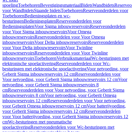
spoeling
Toebehoren
Bevestigingsmateriaal
Bidets
Wandbidets
Reserveo
voor Wandbidets
Staande bidets
Toebehoren
Reserveonderdelen voor
Toebehoren
Bedieningsplaten en wc-
besturingen
Bedieningsplaten
Reserveonderdelen voor
Bedieningsplaten
Voor Sigma inbouwreservoirs
Reserveonderdelen
voor Voor Sigma inbouwreservoirs
Voor Omega
inbouwreservoirs
Reserveonderdelen voor Voor Omega
inbouwreservoirs
Voor Delta inbouwreservoirs
Reserveonderdelen
voor Voor Delta inbouwreservoirs
Voor Twinline
inbouwreservoirs
Reserveonderdelen voor Voor Twinline
inbouwreservoirs
Toebehoren
Verbruiksmateriaal
Wc-besturingen met
elektronische spoelactivering
Reserveonderdelen voor Wc-
besturingen met elektronische spoelactivering
Voor netvoeding, voor
Geberit Sigma inbouwreservoirs 12 cm
Reserveonderdelen voor
Voor netvoeding, voor Geberit Sigma inbouwreservoirs 12 cm
Voor
netvoeding, voor Geberit Sigma inbouwreservoirs 8
cm
Reserveonderdelen voor Voor netvoeding, voor Geberit Sigma
inbouwreservoirs 8 cm
Voor netvoeding, voor Geberit Omega
inbouwreservoirs 12 cm
Reserveonderdelen voor Voor netvoeding,
voor Geberit Omega inbouwreservoirs 12 cm
Voor batterijvoeding,
voor Geberit Sigma inbouwreservoirs 12 cm
Reserveonderdelen
voor Voor batterijvoeding, voor Geberit Sigma inbouwreservoirs 12
cm
Wc-besturingen met pneumatische
spoelactivering
Reserveonderdelen voor Wc-besturingen met