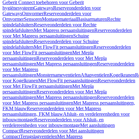
Geberit Connect toebehoren voor Geberit
hygiënesysteem
Gateways
Reserveonderdelen voor
Gateways
Omvormer
Reserveonderdelen voor
Omvormer
Sensoren
Montagemateriaal
Basisarmaturen
Rechte
spindelafsluiters
Reserveonderdelen voor Rechte
spindelafsluiters
Met Mapress persaansluitingen
Reserveonderdelen
voor Met Mapress persaansluitingen
Schuine
spindelafsluiters
Reserveonderdelen voor Schuine
spindelafsluiters
Met FlowFit persaansluitingen
Reserveonderdelen
voor Met FlowFit persaansluitingen
Met Mepla
persaansluitingen
Reserveonderdelen voor Met Mepla
persaansluitingen
Met Mapress persaansluitingen
Reserveonderdelen
voor Met Mapress
persaansluitingen
Monsternameventielen
Aftapventielen
Kogelkranen
R
voor Kogelkranen
Met FlowFit persaansluitingen
Reserveonderdelen
voor Met FlowFit persaansluitingen
Met Mepla
persaansluitingen
Reserveonderdelen voor Met Mepla
persaansluitingen
Met Mapress persaansluitingen
Reserveonderdelen
voor Met Mapress persaansluitingen
Met Mapress persaansluitingen,
FKM blauw
Reserveonderdelen voor Met Mapress
persaansluitingen, FKM blauw
Afsluit- en verdelereenheden voor
inbouwmontage
Reserveonderdelen voor Afsluit- en
verdelereenheden voor inbouwmontage
Met aansluitingen
Compact
Reserveonderdelen voor Met aansluitingen
Compact
Terugslagventielen
Met Mapress