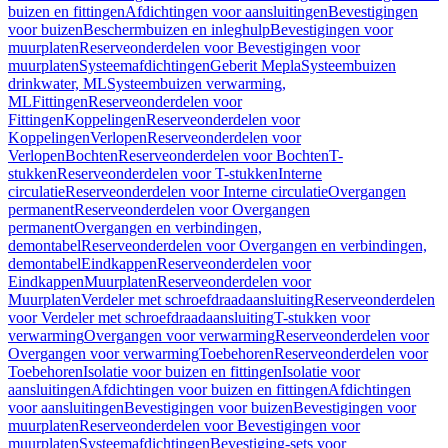
buizen en fittingen
Afdichtingen voor aansluitingen
Bevestigingen
voor buizen
Beschermbuizen en inleghulp
Bevestigingen voor
muurplaten
Reserveonderdelen voor Bevestigingen voor
muurplaten
Systeemafdichtingen
Geberit Mepla
Systeembuizen
drinkwater, ML
Systeembuizen verwarming,
ML
Fittingen
Reserveonderdelen voor
Fittingen
Koppelingen
Reserveonderdelen voor
Koppelingen
Verlopen
Reserveonderdelen voor
Verlopen
Bochten
Reserveonderdelen voor Bochten
T-
stukken
Reserveonderdelen voor T-stukken
Interne
circulatie
Reserveonderdelen voor Interne circulatie
Overgangen
permanent
Reserveonderdelen voor Overgangen
permanent
Overgangen en verbindingen,
demontabel
Reserveonderdelen voor Overgangen en verbindingen,
demontabel
Eindkappen
Reserveonderdelen voor
Eindkappen
Muurplaten
Reserveonderdelen voor
Muurplaten
Verdeler met schroefdraadaansluiting
Reserveonderdelen
voor Verdeler met schroefdraadaansluiting
T-stukken voor
verwarming
Overgangen voor verwarming
Reserveonderdelen voor
Overgangen voor verwarming
Toebehoren
Reserveonderdelen voor
Toebehoren
Isolatie voor buizen en fittingen
Isolatie voor
aansluitingen
Afdichtingen voor buizen en fittingen
Afdichtingen
voor aansluitingen
Bevestigingen voor buizen
Bevestigingen voor
muurplaten
Reserveonderdelen voor Bevestigingen voor
muurplaten
Systeemafdichtingen
Bevestiging-sets voor