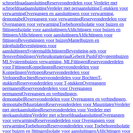
schroefdraadaansluiting
Reserveonderdelen voor Verdeler met
schroefdraadaansluiting
Verdeler met persaansluiting
T-stukken voor
verwarming
Overgangen en aansluitingen voor verwarming,
demontabel
Overgangen voor verwarming
Reserveonderdelen voor
Overgangen voor verwarming
Toebehoren
Isolatie voor buizen en
fittingen
Isolatie voor aansluitingen
Afdichtingen voor buizen en
fittingen
Afdichtingen voor aansluitingen
Afdichtingen voor
fittingen
Bevestigingen voor buizen
Mantelbuizen en
inleghulp
Bevestigingen voor
aansluitingen
Systeemafdichtingen
Bevestiging-sets voor
flensverbindingen
Verbruiksmateriaal
Geberit PushFit
Systeembuizen
ML
Systeembuizen verwarming, ML
Fittingen
Reserveonderdelen
voor Fittingen
Koppelingen
Reserveonderdelen voor
Koppelingen
Verlopen
Reserveonderdelen voor
Verlopen
Bochten
Reserveonderdelen voor Bochten
T-
stukken
Reserveonderdelen voor T-stukken
Overgangen
permanent
Reserveonderdelen voor Overgangen
permanent
Overgangen en verbindingen,
demontabel
Reserveonderdelen voor Overgangen en verbindingen,
demontabel
Muurplaten
Reserveonderdelen voor Muurplaten
Verdeler
met steekaansluiting
Reserveonderdelen voor Verdeler met
steekaansluiting
Verdeler met schroefdraadaansluiting
Overgangen
voor verwarming
Reserveonderdelen voor Overgangen voor
verwarming
Toebehoren
Reserveonderdelen voor Toebehoren
Isolatie
voor buizen en fittingen
Isolatie voor aansluitingen
Afdichtingen voor