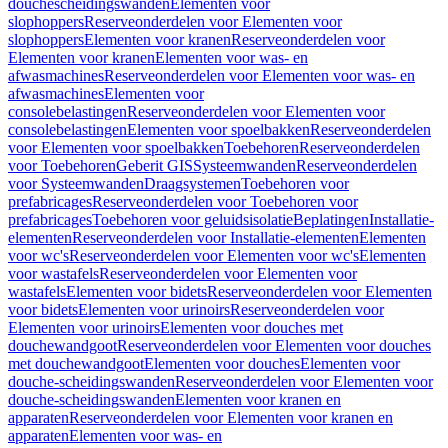
douchescheidingswanden
Elementen voor
slophoppers
Reserveonderdelen voor Elementen voor
slophoppers
Elementen voor kranen
Reserveonderdelen voor
Elementen voor kranen
Elementen voor was- en
afwasmachines
Reserveonderdelen voor Elementen voor was- en
afwasmachines
Elementen voor
consolebelastingen
Reserveonderdelen voor Elementen voor
consolebelastingen
Elementen voor spoelbakken
Reserveonderdelen
voor Elementen voor spoelbakken
Toebehoren
Reserveonderdelen
voor Toebehoren
Geberit GIS
Systeemwanden
Reserveonderdelen
voor Systeemwanden
Draagsystemen
Toebehoren voor
prefabricages
Reserveonderdelen voor Toebehoren voor
prefabricages
Toebehoren voor geluidsisolatie
Beplatingen
Installatie-
elementen
Reserveonderdelen voor Installatie-elementen
Elementen
voor wc's
Reserveonderdelen voor Elementen voor wc's
Elementen
voor wastafels
Reserveonderdelen voor Elementen voor
wastafels
Elementen voor bidets
Reserveonderdelen voor Elementen
voor bidets
Elementen voor urinoirs
Reserveonderdelen voor
Elementen voor urinoirs
Elementen voor douches met
douchewandgoot
Reserveonderdelen voor Elementen voor douches
met douchewandgoot
Elementen voor douches
Elementen voor
douche-scheidingswanden
Reserveonderdelen voor Elementen voor
douche-scheidingswanden
Elementen voor kranen en
apparaten
Reserveonderdelen voor Elementen voor kranen en
apparaten
Elementen voor was- en