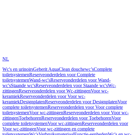
NL
Wc's en urinoirs
Geberit AquaClean douchewc’s
Complete
toiletsystemen
Reserveonderdelen voor Complete
toiletsystemen
Wand-wc's
Reserveonderdelen voor Wand-
wc's
Staande wc's
Reserveonderdelen voor Staande wc's
Wc-
zittingen
Reserveonderdelen voor Wc-zittingen
Voor wc-
keramiek
Reserveonderdelen voor Voor wc-
keramiek
Designplaten
Reserveonderdelen voor Designplaten
Voor
complete toiletsystemen
Reserveonderdelen voor Voor complete
toiletsystemen
Voor wc-zittingen
Reserveonderdelen voor Voor wc-
zittingen
Toebehoren
Reserveonderdelen voor Toebehoren
Voor
complete toiletsystemen
Voor wc-zittingen
Reserveonderdelen voor
Voor wc-zittingen
Voor wc-zittingen en complete
toiletsystemen
Wc's
Verbruiksmateriaal
Functie-eenheden
Wc's en wc-