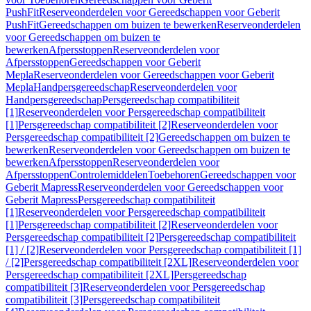
PushFit
Reserveonderdelen voor Gereedschappen voor Geberit
PushFit
Gereedschappen om buizen te bewerken
Reserveonderdelen
voor Gereedschappen om buizen te
bewerken
Afpersstoppen
Reserveonderdelen voor
Afpersstoppen
Gereedschappen voor Geberit
Mepla
Reserveonderdelen voor Gereedschappen voor Geberit
Mepla
Handpersgereedschap
Reserveonderdelen voor
Handpersgereedschap
Persgereedschap compatibiliteit
[1]
Reserveonderdelen voor Persgereedschap compatibiliteit
[1]
Persgereedschap compatibiliteit [2]
Reserveonderdelen voor
Persgereedschap compatibiliteit [2]
Gereedschappen om buizen te
bewerken
Reserveonderdelen voor Gereedschappen om buizen te
bewerken
Afpersstoppen
Reserveonderdelen voor
Afpersstoppen
Controlemiddelen
Toebehoren
Gereedschappen voor
Geberit Mapress
Reserveonderdelen voor Gereedschappen voor
Geberit Mapress
Persgereedschap compatibiliteit
[1]
Reserveonderdelen voor Persgereedschap compatibiliteit
[1]
Persgereedschap compatibiliteit [2]
Reserveonderdelen voor
Persgereedschap compatibiliteit [2]
Persgereedschap compatibiliteit
[1] / [2]
Reserveonderdelen voor Persgereedschap compatibiliteit [1]
/ [2]
Persgereedschap compatibiliteit [2XL]
Reserveonderdelen voor
Persgereedschap compatibiliteit [2XL]
Persgereedschap
compatibiliteit [3]
Reserveonderdelen voor Persgereedschap
compatibiliteit [3]
Persgereedschap compatibiliteit