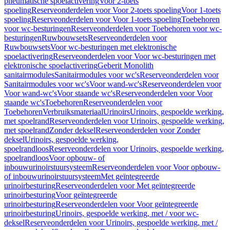
pneumatische spoelactivering
Voor 2-toets
spoeling
Reserveonderdelen voor Voor 2-toets spoeling
Voor 1-toets
spoeling
Reserveonderdelen voor Voor 1-toets spoeling
Toebehoren
voor wc-besturingen
Reserveonderdelen voor Toebehoren voor wc-
besturingen
Ruwbouwsets
Reserveonderdelen voor
Ruwbouwsets
Voor wc-besturingen met elektronische
spoelactivering
Reserveonderdelen voor Voor wc-besturingen met
elektronische spoelactivering
Geberit Monolith
sanitairmodules
Sanitairmodules voor wc's
Reserveonderdelen voor
Sanitairmodules voor wc's
Voor wand-wc's
Reserveonderdelen voor
Voor wand-wc's
Voor staande wc's
Reserveonderdelen voor Voor
staande wc's
Toebehoren
Reserveonderdelen voor
Toebehoren
Verbruiksmateriaal
Urinoirs
Urinoirs, gespoelde werking,
met spoelrand
Reserveonderdelen voor Urinoirs, gespoelde werking,
met spoelrand
Zonder deksel
Reserveonderdelen voor Zonder
deksel
Urinoirs, gespoelde werking,
spoelrandloos
Reserveonderdelen voor Urinoirs, gespoelde werking,
spoelrandloos
Voor opbouw- of
inbouwurinoirstuursysteem
Reserveonderdelen voor Voor opbouw-
of inbouwurinoirstuursysteem
Met geïntegreerde
urinoirbesturing
Reserveonderdelen voor Met geïntegreerde
urinoirbesturing
Voor geïntegreerde
urinoirbesturing
Reserveonderdelen voor Voor geïntegreerde
urinoirbesturing
Urinoirs, gespoelde werking, met / voor wc-
deksel
Reserveonderdelen voor Urinoirs, gespoelde werking, met /