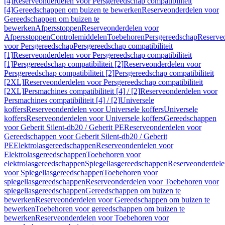
[4]
Reserveonderdelen voor Persgereedschap compatibiliteit
[4]
Gereedschappen om buizen te bewerken
Reserveonderdelen voor
Gereedschappen om buizen te
bewerken
Afpersstoppen
Reserveonderdelen voor
Afpersstoppen
Controlemiddelen
Toebehoren
Persgereedschap
Reserve
voor Persgereedschap
Persgereedschap compatibiliteit
[1]
Reserveonderdelen voor Persgereedschap compatibiliteit
[1]
Persgereedschap compatibiliteit [2]
Reserveonderdelen voor
Persgereedschap compatibiliteit [2]
Persgereedschap compatibiliteit
[2XL]
Reserveonderdelen voor Persgereedschap compatibiliteit
[2XL]
Persmachines compatibiliteit [4] / [2]
Reserveonderdelen voor
Persmachines compatibiliteit [4] / [2]
Universele
koffers
Reserveonderdelen voor Universele koffers
Universele
koffers
Reserveonderdelen voor Universele koffers
Gereedschappen
voor Geberit Silent-db20 / Geberit PE
Reserveonderdelen voor
Gereedschappen voor Geberit Silent-db20 / Geberit
PE
Elektrolasgereedschappen
Reserveonderdelen voor
Elektrolasgereedschappen
Toebehoren voor
elektrolasgereedschappen
Spiegellasgereedschappen
Reserveonderdele
voor Spiegellasgereedschappen
Toebehoren voor
spiegellasgereedschappen
Reserveonderdelen voor Toebehoren voor
spiegellasgereedschappen
Gereedschappen om buizen te
bewerken
Reserveonderdelen voor Gereedschappen om buizen te
bewerken
Toebehoren voor gereedschappen om buizen te
bewerken
Reserveonderdelen voor Toebehoren voor