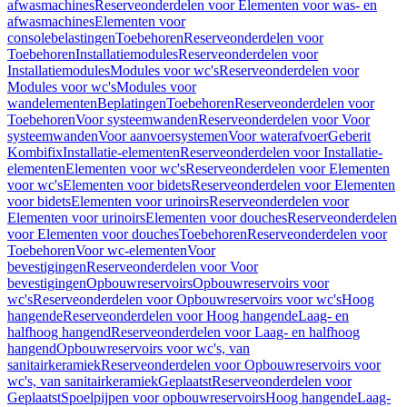
afwasmachines
Reserveonderdelen voor Elementen voor was- en
afwasmachines
Elementen voor
consolebelastingen
Toebehoren
Reserveonderdelen voor
Toebehoren
Installatiemodules
Reserveonderdelen voor
Installatiemodules
Modules voor wc's
Reserveonderdelen voor
Modules voor wc's
Modules voor
wandelementen
Beplatingen
Toebehoren
Reserveonderdelen voor
Toebehoren
Voor systeemwanden
Reserveonderdelen voor Voor
systeemwanden
Voor aanvoersystemen
Voor waterafvoer
Geberit
Kombifix
Installatie-elementen
Reserveonderdelen voor Installatie-
elementen
Elementen voor wc's
Reserveonderdelen voor Elementen
voor wc's
Elementen voor bidets
Reserveonderdelen voor Elementen
voor bidets
Elementen voor urinoirs
Reserveonderdelen voor
Elementen voor urinoirs
Elementen voor douches
Reserveonderdelen
voor Elementen voor douches
Toebehoren
Reserveonderdelen voor
Toebehoren
Voor wc-elementen
Voor
bevestigingen
Reserveonderdelen voor Voor
bevestigingen
Opbouwreservoirs
Opbouwreservoirs voor
wc's
Reserveonderdelen voor Opbouwreservoirs voor wc's
Hoog
hangende
Reserveonderdelen voor Hoog hangende
Laag- en
halfhoog hangend
Reserveonderdelen voor Laag- en halfhoog
hangend
Opbouwreservoirs voor wc's, van
sanitairkeramiek
Reserveonderdelen voor Opbouwreservoirs voor
wc's, van sanitairkeramiek
Geplaatst
Reserveonderdelen voor
Geplaatst
Spoelpijpen voor opbouwreservoirs
Hoog hangende
Laag-