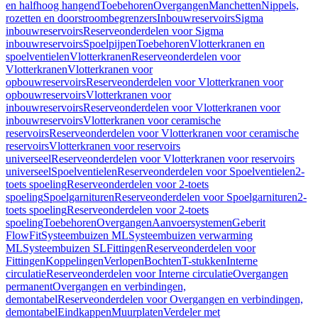
en halfhoog hangend
Toebehoren
Overgangen
Manchetten
Nippels,
rozetten en doorstroombegrenzers
Inbouwreservoirs
Sigma
inbouwreservoirs
Reserveonderdelen voor Sigma
inbouwreservoirs
Spoelpijpen
Toebehoren
Vlotterkranen en
spoelventielen
Vlotterkranen
Reserveonderdelen voor
Vlotterkranen
Vlotterkranen voor
opbouwreservoirs
Reserveonderdelen voor Vlotterkranen voor
opbouwreservoirs
Vlotterkranen voor
inbouwreservoirs
Reserveonderdelen voor Vlotterkranen voor
inbouwreservoirs
Vlotterkranen voor ceramische
reservoirs
Reserveonderdelen voor Vlotterkranen voor ceramische
reservoirs
Vlotterkranen voor reservoirs
universeel
Reserveonderdelen voor Vlotterkranen voor reservoirs
universeel
Spoelventielen
Reserveonderdelen voor Spoelventielen
2-
toets spoeling
Reserveonderdelen voor 2-toets
spoeling
Spoelgarnituren
Reserveonderdelen voor Spoelgarnituren
2-
toets spoeling
Reserveonderdelen voor 2-toets
spoeling
Toebehoren
Overgangen
Aanvoersystemen
Geberit
FlowFit
Systeembuizen ML
Systeembuizen verwarming
ML
Systeembuizen SL
Fittingen
Reserveonderdelen voor
Fittingen
Koppelingen
Verlopen
Bochten
T-stukken
Interne
circulatie
Reserveonderdelen voor Interne circulatie
Overgangen
permanent
Overgangen en verbindingen,
demontabel
Reserveonderdelen voor Overgangen en verbindingen,
demontabel
Eindkappen
Muurplaten
Verdeler met