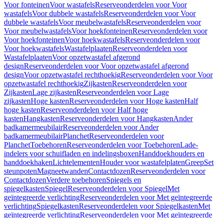
Voor fonteinen
Voor wastafels
Reserveonderdelen voor Voor
wastafels
Voor dubbele wastafels
Reserveonderdelen voor Voor
dubbele wastafels
Voor meubelwastafels
Reserveonderdelen voor
Voor meubelwastafels
Voor hoekfonteinen
Reserveonderdelen voor
Voor hoekfonteinen
Voor hoekwastafels
Reserveonderdelen voor
Voor hoekwastafels
Wastafelplaaten
Reserveonderdelen voor
Wastafelplaaten
Voor opzetwastafel afgerond
design
Reserveonderdelen voor Voor opzetwastafel afgerond
design
Voor opzetwastafel rechthoekig
Reserveonderdelen voor Voor
opzetwastafel rechthoekig
Zijkasten
Reserveonderdelen voor
Zijkasten
Lage zijkasten
Reserveonderdelen voor Lage
zijkasten
Hoge kasten
Reserveonderdelen voor Hoge kasten
Half
hoge kasten
Reserveonderdelen voor Half hoge
kasten
Hangkasten
Reserveonderdelen voor Hangkasten
Ander
badkamermeubilair
Reserveonderdelen voor Ander
badkamermeubilair
Planchet
Reserveonderdelen voor
Planchet
Toebehoren
Reserveonderdelen voor Toebehoren
Lade-
indelers voor schuifladen en indelingsboxen
Handdoekhouders en
handdoekhaken
Lichtelementen
Houder voor wastafelplaten
Greep
Set
steunpoten
Magneetwanden
Contactdozen
Reserveonderdelen voor
Contactdozen
Verdere toebehoren
Spiegels en
spiegelkasten
Spiegel
Reserveonderdelen voor Spiegel
Met
geïntegreerde verlichting
Reserveonderdelen voor Met geïntegreerde
verlichting
Spiegelkasten
Reserveonderdelen voor Spiegelkasten
Met
geïntegreerde verlichting
Reserveonderdelen voor Met geïntegreerde