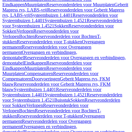
Eindkappen
Muurplaten
Reserveonderdelen voor Muurplaten
Geberit
Mapress rvs, LABS-vrij
Reserveonderdelen voor Geberit Mapress
rvs, LABS-vrij
Systeembuizen 1.4401
Reserveonderdelen voor
Systeembuizen 1.4401
Systeembuizen 1.4521
Reserveonderdelen
voor Systeembuizen 1.4521
Sokken
Reserveonderdelen voor
Sokken
Verlopen
Reserveonderdelen voor
Verlopen
Bochten
Reserveonderdelen voor Bochten
T-
stukken
Reserveonderdelen voor T-stukken
Overgangen
permanent
Reserveonderdelen voor Overgangen
permanent
Overgangen en verbindingen,
demontabel
Reserveonderdelen voor Overgangen en verbindingen,
demontabel
Eindkappen
Reserveonderdelen voor
Eindkappen
Muurplaten
Reserveonderdelen voor
Muurplaten
Compensatoren
Reserveonderdelen voor
Compensatoren
Doorvoeringen
Geberit Mapress rvs, FKM
blauw
Reserveonderdelen voor Geberit Mapress rvs, FKM
blauw
Systeembuizen 1.4401
Reserveonderdelen voor
Systeembuizen 1.4401
Systeembuizen 1.4521
Reserveonderdelen
voor Systeembuizen 1.4521
Buisstuk
Sokken
Reserveonderdelen
voor Sokken
Verlopen
Reserveonderdelen voor
Verlopen
Bochten
Reserveonderdelen voor Bochten
T-
stukken
Reserveonderdelen voor T-stukken
Overgangen
permanent
Reserveonderdelen voor Overgangen
permanent
Overgangen en verbindingen,
demontabel
Reserveonderdelen voor Overgangen en verbindingen,