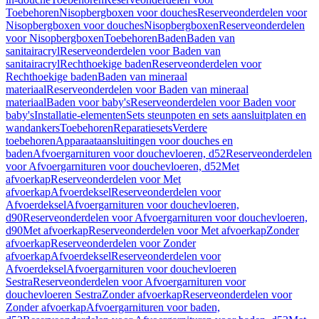
Toebehoren
Nisopbergboxen voor douches
Reserveonderdelen voor
Nisopbergboxen voor douches
Nisopbergboxen
Reserveonderdelen
voor Nisopbergboxen
Toebehoren
Baden
Baden van
sanitairacryl
Reserveonderdelen voor Baden van
sanitairacryl
Rechthoekige baden
Reserveonderdelen voor
Rechthoekige baden
Baden van mineraal
materiaal
Reserveonderdelen voor Baden van mineraal
materiaal
Baden voor baby's
Reserveonderdelen voor Baden voor
baby's
Installatie-elementen
Sets steunpoten en sets aansluitplaten en
wandankers
Toebehoren
Reparatiesets
Verdere
toebehoren
Apparaataansluitingen voor douches en
baden
Afvoergarnituren voor douchevloeren, d52
Reserveonderdelen
voor Afvoergarnituren voor douchevloeren, d52
Met
afvoerkap
Reserveonderdelen voor Met
afvoerkap
Afvoerdeksel
Reserveonderdelen voor
Afvoerdeksel
Afvoergarnituren voor douchevloeren,
d90
Reserveonderdelen voor Afvoergarnituren voor douchevloeren,
d90
Met afvoerkap
Reserveonderdelen voor Met afvoerkap
Zonder
afvoerkap
Reserveonderdelen voor Zonder
afvoerkap
Afvoerdeksel
Reserveonderdelen voor
Afvoerdeksel
Afvoergarnituren voor douchevloeren
Sestra
Reserveonderdelen voor Afvoergarnituren voor
douchevloeren Sestra
Zonder afvoerkap
Reserveonderdelen voor
Zonder afvoerkap
Afvoergarnituren voor baden,