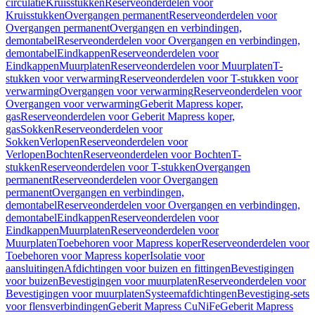
circulatie
Kruisstukken
Reserveonderdelen voor
Kruisstukken
Overgangen permanent
Reserveonderdelen voor
Overgangen permanent
Overgangen en verbindingen,
demontabel
Reserveonderdelen voor Overgangen en verbindingen,
demontabel
Eindkappen
Reserveonderdelen voor
Eindkappen
Muurplaten
Reserveonderdelen voor Muurplaten
T-
stukken voor verwarming
Reserveonderdelen voor T-stukken voor
verwarming
Overgangen voor verwarming
Reserveonderdelen voor
Overgangen voor verwarming
Geberit Mapress koper,
gas
Reserveonderdelen voor Geberit Mapress koper,
gas
Sokken
Reserveonderdelen voor
Sokken
Verlopen
Reserveonderdelen voor
Verlopen
Bochten
Reserveonderdelen voor Bochten
T-
stukken
Reserveonderdelen voor T-stukken
Overgangen
permanent
Reserveonderdelen voor Overgangen
permanent
Overgangen en verbindingen,
demontabel
Reserveonderdelen voor Overgangen en verbindingen,
demontabel
Eindkappen
Reserveonderdelen voor
Eindkappen
Muurplaten
Reserveonderdelen voor
Muurplaten
Toebehoren voor Mapress koper
Reserveonderdelen voor
Toebehoren voor Mapress koper
Isolatie voor
aansluitingen
Afdichtingen voor buizen en fittingen
Bevestigingen
voor buizen
Bevestigingen voor muurplaten
Reserveonderdelen voor
Bevestigingen voor muurplaten
Systeemafdichtingen
Bevestiging-sets
voor flensverbindingen
Geberit Mapress CuNiFe
Geberit Mapress