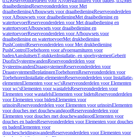
d52
Reserveonderdelen voor Afvoergarnituren voor baden, d52
Met
draaibediening
Reserveonderdelen voor Met
draaibediening
Afbouwsets voor draaibediening
Reserveonderdelen
voor Afbouwsets voor draaibediening
Met draaibediening en
watertoevoer
Reserveonderdelen voor Met draaibediening en
watertoevoer
Afbouwsets voor draaibediening en
watertoevoer
Reserveonderdelen voor Afbouwsets voor
draaibediening en watertoevoer
Met drukbediening
PushControl
Reserveonderdelen voor Met drukbediening
PushControl
Toebehoren voor afvoergarnituren voor
baden
Aansluitsets
T-stukken
Installatie- en spoelsystemen
Geberit
Duofix
Systeemwanden
Reserveonderdelen voor
Systeemwanden
Draagsystemen
Reserveonderdelen voor
Draagsystemen
Beplatingen
Toebehoren
Reserveonderdelen voor
Toebehoren
Installatie-elementen
Reserveonderdelen voor Installatie-
elementen
Elementen voor wc's
Reserveonderdelen voor Elementen
voor wc's
Elementen voor wastafels
Reserveonderdelen voor
Elementen voor wastafels
Elementen voor bidets
Reserveonderdelen
voor Elementen voor bidets
Elementen voor
urinoirs
Reserveonderdelen voor Elementen voor urinoirs
Elementen
voor douches met douchewandgoot
Reserveonderdelen voor
Elementen voor douches met douchewandgoot
Elementen voor
douches en baden
Reserveonderdelen voor Elementen voor douches
en baden
Elementen voor
douchescheidingswanden
Reserveonderdelen voor Elementen voor