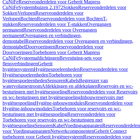
CuNiFe
Reserveonderdelen voor Geberit Mapress
CuNiFe
Systeembuizen 2.1972
Sokken
Reserveonderdelen voor
Sokken
Verlopen
Reserveonderdelen voor
Verlopen
Bochten
Reserveonderdelen voor Bochten
T-
stukken
Reserveonderdelen voor T-stukken
Overgangen
permanent
Reserveonderdelen voor Overgangen
permanent
Overgangen en verbindingen,
demontabel
Reserveonderdelen voor Overgangen en verbindingen,
demontabel
Doorvoeringen
Reserveonderdelen voor
Doorvoeringen
Toebehoren voor Geberit Mapress
CuNiFe
Systeemafdichtingen
Bevestiging-sets voor
flensverbindingen
Geberit
hygiënesysteem
Hygiënespoeleenheden
Reserveonderdelen voor
Hygiënespoeleenheden
Toebehoren voor
hygiënespoeleenheden
Sensoren
Kabels
Begrenzer van
watervolumestroom
Afdekkingen en afdekplaten
Reservoirs en wc-
besturingen met hygiënespoeling
Reserveonderdelen voor Reservoirs
en wc-besturingen met hygiënespoeling
Inbouwreservoirs met
hygiënespoeling
Hygiëne-inbouwmodules
Reserveonderdelen voor
Hygiëne-inbouwmodules
Toebehoren voor reservoirs en wc-
besturingen met hygiënespoeling
Reserveonderdelen voor
Toebehoren voor reservoirs en wc-besturingen met
hygiënespoeling
Sensoren
Kabel
Voedingsapparaten
Reserveonderdelen
voor Voedingsapparaten
Netwerkcomponenten
Geberit Connect
toebehoren voor Geberit hygiënesysteem
Reserveonderdelen voor