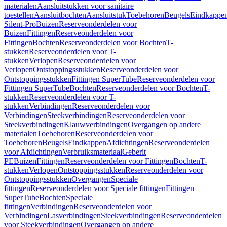
materialen
Aansluitstukken voor sanitaire
toestellen
Aansluitbochten
Aansluitstuk
Toebehoren
Beugels
Eindkappe
Silent-Pro
Buizen
Reserveonderdelen voor
Buizen
Fittingen
Reserveonderdelen voor
Fittingen
Bochten
Reserveonderdelen voor Bochten
T-
stukken
Reserveonderdelen voor T-
stukken
Verlopen
Reserveonderdelen voor
Verlopen
Ontstoppingsstukken
Reserveonderdelen voor
Ontstoppingsstukken
Fittingen SuperTube
Reserveonderdelen voor
Fittingen SuperTube
Bochten
Reserveonderdelen voor Bochten
T-
stukken
Reserveonderdelen voor T-
stukken
Verbindingen
Reserveonderdelen voor
Verbindingen
Steekverbindingen
Reserveonderdelen voor
Steekverbindingen
Klauwverbindingen
Overgangen op andere
materialen
Toebehoren
Reserveonderdelen voor
Toebehoren
Beugels
Eindkappen
Afdichtingen
Reserveonderdelen
voor Afdichtingen
Verbruiksmateriaal
Geberit
PE
Buizen
Fittingen
Reserveonderdelen voor Fittingen
Bochten
T-
stukken
Verlopen
Ontstoppingsstukken
Reserveonderdelen voor
Ontstoppingsstukken
Overgangen
Speciale
fittingen
Reserveonderdelen voor Speciale fittingen
Fittingen
SuperTube
Bochten
Speciale
fittingen
Verbindingen
Reserveonderdelen voor
Verbindingen
Lasverbindingen
Steekverbindingen
Reserveonderdelen
voor Steekverbindingen
Overgangen op andere