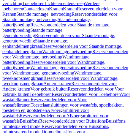
verlichting
Toebehoren
Lichtelementen
Greep
Verdere
toebehoren
Contactdozen
Kranen
Kranen
Reserveonderdelen voor
Kranen
Staande montage, netvoeding
Reserveonderdelen voor
Staande montage, netvoeding
Staande montage,
batterijvoeding
Reserveonderdelen voor Staande montage,
batterijvoeding
Staande montage,
generatorvoeding
Reserveonderdelen voor Staande montage,
generatorvoeding
Staande montage,
eenhandelmengkraan
Reserveonderdelen voor Staande montage,
eenhandelmengkraan
Wandmontage, netvoeding
Reserveonderdelen
voor Wandmontage, netvoeding
Wandmontage,
batterijvoeding
Reserveonderdelen voor Wandmontage,
batterijvoeding
Wandmontage, generatorvoeding
Reserveonderdelen
voor Wandmontage, generatorvoeding
Wandmontage,
tweeknopsmengkraan
Reserveonderdelen voor Wandmontage,
tweeknopsmengkraan
Andere kranen
Reserveonderdelen voor
Andere kranen
Voor gebruik buiten
Reserveonderdelen voor Voor
gebruik buiten
Toebehoren
Reserveonderdelen voor Toebehoren
Voor
wastafelkranen
Reserveonderdelen voor Voor
wastafelkranen
Toestelaansluitingen voor wastafels, spoelbakken,
toestellen en gootstenen
Afvoergarnituren voor
wastafels
Reserveonderdelen voor Afvoergarnituren voor
wastafels
Buissifons
Reserveonderdelen voor Buissifons
Buissifons,
ruimtesparend model
Reserveonderdelen voor Buissifons,
ruimtesparend model
Dompelbuissifons voor