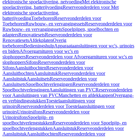
elektronische spoelactivering, netvoeding
Met elektronische
spoelactivering, batterijvoeding
Reserveonderdelen voor Met
elektronische spoelactivering,
batterijvoeding
Toebehoren
Reserveonderdelen voor
Toebehoren
Ruwbouw- en vervangingssets
Reserveonderdelen voor
Ruwbouw- en vervangingssets
Spoelpijpen, spoelbochten en
adapters
Renovatiesets
Reserveonderdelen voor
Renovatiesets
Afdekplaten
Overig
toebehoren
Bedieningshulp
Apparaataansluitingen voor wc's, urinoirs
en bidets
Afvoergarnituren voor wc's en
slophoppers
Reserveonderdelen voor Afvoergarnituren voor wc's en
slophoppers
Sifons
Reserveonderdelen voor
Sifons
Aansluitbochten
Reserveonderdelen voor
Aansluitbochten
Aansluitstuk
Reserveonderdelen voor
Aansluitstuk
Aansluitsets
Reserveonderdelen voor
Aansluitsets
Spoelbochtverlengingen
Reserveonderdelen voor
Spoelbochtverlengingen
Aansluitingen van PVC
Reserveonderdelen
voor Aansluitingen van PVC
Manchetten en afdekkappen
Overgang-
en verbindingsstukken
Toestelaansluitingen voor
urinoirs
Reserveonderdelen voor Toestelaansluitingen voor
urinoirs
Urinoirsifons
Reserveonderdelen voor
Urinoirsifons
Spoelpijp- en
spoelbochtverlengstukken
Reserveonderdelen voor Spoelpijp- en
spoelbochtverlengstukken
Aansluitstuk
Reserveonderdelen voor
Aansluitstuk
Aansluitbochten
Reserveonderdelen voor