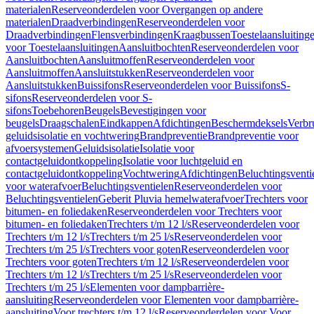
materialen
Reserveonderdelen voor Overgangen op andere
materialen
Draadverbindingen
Reserveonderdelen voor
Draadverbindingen
Flensverbindingen
Kraagbussen
Toestelaansluiting
voor Toestelaansluitingen
Aansluitbochten
Reserveonderdelen voor
Aansluitbochten
Aansluitmoffen
Reserveonderdelen voor
Aansluitmoffen
Aansluitstukken
Reserveonderdelen voor
Aansluitstukken
Buissifons
Reserveonderdelen voor Buissifons
S-
sifons
Reserveonderdelen voor S-
sifons
Toebehoren
Beugels
Bevestigingen voor
beugels
Draagschalen
Eindkappen
Afdichtingen
Beschermdeksels
Verbr
geluidsisolatie en vochtwering
Brandpreventie
Brandpreventie voor
afvoersystemen
Geluidsisolatie
Isolatie voor
contactgeluidontkoppeling
Isolatie voor luchtgeluid en
contactgeluidontkoppeling
Vochtwering
Afdichtingen
Beluchtingsventi
voor waterafvoer
Beluchtingsventielen
Reserveonderdelen voor
Beluchtingsventielen
Geberit Pluvia hemelwaterafvoer
Trechters voor
bitumen- en foliedaken
Reserveonderdelen voor Trechters voor
bitumen- en foliedaken
Trechters t/m 12 l/s
Reserveonderdelen voor
Trechters t/m 12 l/s
Trechters t/m 25 l/s
Reserveonderdelen voor
Trechters t/m 25 l/s
Trechters voor goten
Reserveonderdelen voor
Trechters voor goten
Trechters t/m 12 l/s
Reserveonderdelen voor
Trechters t/m 12 l/s
Trechters t/m 25 l/s
Reserveonderdelen voor
Trechters t/m 25 l/s
Elementen voor dampbarrière-
aansluiting
Reserveonderdelen voor Elementen voor dampbarrière-
aansluiting
Voor trechters t/m 12 l/s
Reserveonderdelen voor Voor