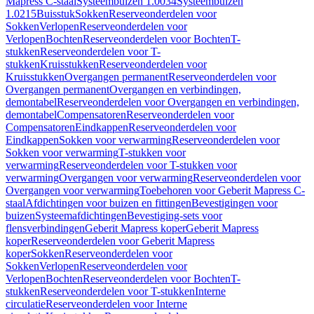
Mapress C-staal
Systeembuizen 1.0034
Systeembuizen
1.0215
Buisstuk
Sokken
Reserveonderdelen voor
Sokken
Verlopen
Reserveonderdelen voor
Verlopen
Bochten
Reserveonderdelen voor Bochten
T-
stukken
Reserveonderdelen voor T-
stukken
Kruisstukken
Reserveonderdelen voor
Kruisstukken
Overgangen permanent
Reserveonderdelen voor
Overgangen permanent
Overgangen en verbindingen,
demontabel
Reserveonderdelen voor Overgangen en verbindingen,
demontabel
Compensatoren
Reserveonderdelen voor
Compensatoren
Eindkappen
Reserveonderdelen voor
Eindkappen
Sokken voor verwarming
Reserveonderdelen voor
Sokken voor verwarming
T-stukken voor
verwarming
Reserveonderdelen voor T-stukken voor
verwarming
Overgangen voor verwarming
Reserveonderdelen voor
Overgangen voor verwarming
Toebehoren voor Geberit Mapress C-
staal
Afdichtingen voor buizen en fittingen
Bevestigingen voor
buizen
Systeemafdichtingen
Bevestiging-sets voor
flensverbindingen
Geberit Mapress koper
Geberit Mapress
koper
Reserveonderdelen voor Geberit Mapress
koper
Sokken
Reserveonderdelen voor
Sokken
Verlopen
Reserveonderdelen voor
Verlopen
Bochten
Reserveonderdelen voor Bochten
T-
stukken
Reserveonderdelen voor T-stukken
Interne
circulatie
Reserveonderdelen voor Interne