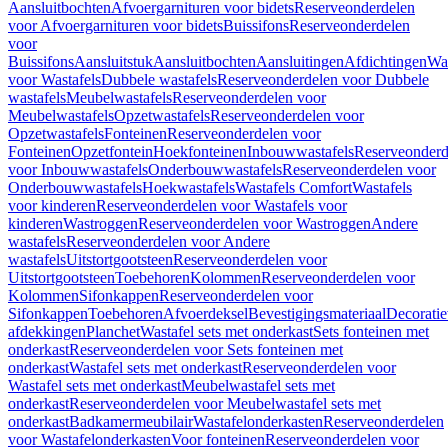
Aansluitbochten
Afvoergarnituren voor bidets
Reserveonderdelen
voor Afvoergarnituren voor bidets
Buissifons
Reserveonderdelen
voor
Buissifons
Aansluitstuk
Aansluitbochten
Aansluitingen
Afdichtingen
Was
voor Wastafels
Dubbele wastafels
Reserveonderdelen voor Dubbele
wastafels
Meubelwastafels
Reserveonderdelen voor
Meubelwastafels
Opzetwastafels
Reserveonderdelen voor
Opzetwastafels
Fonteinen
Reserveonderdelen voor
Fonteinen
Opzetfontein
Hoekfonteinen
Inbouwwastafels
Reserveonderd
voor Inbouwwastafels
Onderbouwwastafels
Reserveonderdelen voor
Onderbouwwastafels
Hoekwastafels
Wastafels Comfort
Wastafels
voor kinderen
Reserveonderdelen voor Wastafels voor
kinderen
Wastroggen
Reserveonderdelen voor Wastroggen
Andere
wastafels
Reserveonderdelen voor Andere
wastafels
Uitstortgootsteen
Reserveonderdelen voor
Uitstortgootsteen
Toebehoren
Kolommen
Reserveonderdelen voor
Kolommen
Sifonkappen
Reserveonderdelen voor
Sifonkappen
Toebehoren
Afvoerdeksel
Bevestigingsmateriaal
Decorati
afdekkingen
Planchet
Wastafel sets met onderkast
Sets fonteinen met
onderkast
Reserveonderdelen voor Sets fonteinen met
onderkast
Wastafel sets met onderkast
Reserveonderdelen voor
Wastafel sets met onderkast
Meubelwastafel sets met
onderkast
Reserveonderdelen voor Meubelwastafel sets met
onderkast
Badkamermeubilair
Wastafelonderkasten
Reserveonderdelen
voor Wastafelonderkasten
Voor fonteinen
Reserveonderdelen voor