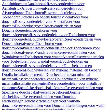
Aansluitbochten
Aansluitstuk
Reserveonderdelen voor
Aansluitstuk
Afvoerpluggen
Reserveonderdelen voor
Afvoerpluggen
Toebehoren
Reserveonderdelen voor
Toebehoren
Douches en baden
Douche
Vloerafvoer voor
douches
Reserveonderdelen voor Vloerafvoer voor
douches
Douchevloergoten
Reserveonderdelen voor
Douchevloergoten
Toebehoren voor
douchevloergoten
Reserveonderdelen voor Toebehoren voor
douchevloergoten
Douchevloerafvoeren
Reserveonderdelen voor
Douchevloerafvoeren
Toebehoren voor
douchevloerafvoeren
Reserveonderdelen voor Toebehoren voor
douchevloerafvoeren
Wandafvoeren
Reserveonderdelen voor
Wandafvoeren
Toebehoren voor wandafvoeren
Reserveonderdelen
voor Toebehoren voor wandafvoeren
Douchebakken en
douchevloeren
Reserveonderdelen voor Douchebakken en
douchevloeren
Douchevloeren van mineraalmateriaal en Geberit
Duofix installatie-elementen
Douchevloeren van mineraal
materiaal
Reserveonderdelen voor Douchevloeren van mineraal
materiaal
Installatie-elementen
Reserveonderdelen voor Installatie-
elementen
Specifieke douchebakafvoeren
Reserveonderdelen voor
Specifieke douchebakafvoeren
Toebehoren
Douche-
afscheidingen
Reserveonderdelen voor Douche-
afscheidingen
Douche-afscheidingen voor walk-in-
douche
Reserveonderdelen voor Douche-afscheidingen voor walk-
in-douche
Toebehoren
Reserveonderdelen voor