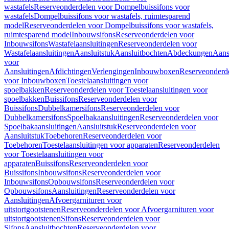
wastafels
Reserveonderdelen voor Dompelbuissifons voor
wastafels
Dompelbuissifons voor wastafels, ruimtesparend
model
Reserveonderdelen voor Dompelbuissifons voor wastafels,
ruimtesparend model
Inbouwsifons
Reserveonderdelen voor
Inbouwsifons
Wastafelaansluitingen
Reserveonderdelen voor
Wastafelaansluitingen
Aansluitstuk
Aansluitbochten
Abdeckungen
Aans
voor
Aansluitingen
Afdichtingen
Verlengingen
Inbouwboxen
Reserveonderd
voor Inbouwboxen
Toestelaansluitingen voor
spoelbakken
Reserveonderdelen voor Toestelaansluitingen voor
spoelbakken
Buissifons
Reserveonderdelen voor
Buissifons
Dubbelkamersifons
Reserveonderdelen voor
Dubbelkamersifons
Spoelbakaansluitingen
Reserveonderdelen voor
Spoelbakaansluitingen
Aansluitstuk
Reserveonderdelen voor
Aansluitstuk
Toebehoren
Reserveonderdelen voor
Toebehoren
Toestelaansluitingen voor apparaten
Reserveonderdelen
voor Toestelaansluitingen voor
apparaten
Buissifons
Reserveonderdelen voor
Buissifons
Inbouwsifons
Reserveonderdelen voor
Inbouwsifons
Opbouwsifons
Reserveonderdelen voor
Opbouwsifons
Aansluitingen
Reserveonderdelen voor
Aansluitingen
Afvoergarnituren voor
uitstortgootstenen
Reserveonderdelen voor Afvoergarnituren voor
uitstortgootstenen
Sifons
Reserveonderdelen voor
Sifons
Aansluitbochten
Reserveonderdelen voor