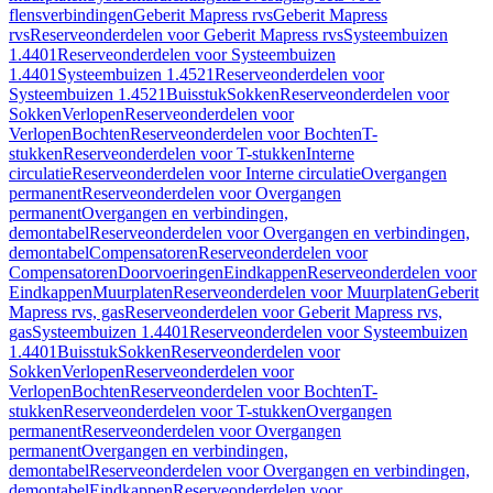
flensverbindingen
Geberit Mapress rvs
Geberit Mapress
rvs
Reserveonderdelen voor Geberit Mapress rvs
Systeembuizen
1.4401
Reserveonderdelen voor Systeembuizen
1.4401
Systeembuizen 1.4521
Reserveonderdelen voor
Systeembuizen 1.4521
Buisstuk
Sokken
Reserveonderdelen voor
Sokken
Verlopen
Reserveonderdelen voor
Verlopen
Bochten
Reserveonderdelen voor Bochten
T-
stukken
Reserveonderdelen voor T-stukken
Interne
circulatie
Reserveonderdelen voor Interne circulatie
Overgangen
permanent
Reserveonderdelen voor Overgangen
permanent
Overgangen en verbindingen,
demontabel
Reserveonderdelen voor Overgangen en verbindingen,
demontabel
Compensatoren
Reserveonderdelen voor
Compensatoren
Doorvoeringen
Eindkappen
Reserveonderdelen voor
Eindkappen
Muurplaten
Reserveonderdelen voor Muurplaten
Geberit
Mapress rvs, gas
Reserveonderdelen voor Geberit Mapress rvs,
gas
Systeembuizen 1.4401
Reserveonderdelen voor Systeembuizen
1.4401
Buisstuk
Sokken
Reserveonderdelen voor
Sokken
Verlopen
Reserveonderdelen voor
Verlopen
Bochten
Reserveonderdelen voor Bochten
T-
stukken
Reserveonderdelen voor T-stukken
Overgangen
permanent
Reserveonderdelen voor Overgangen
permanent
Overgangen en verbindingen,
demontabel
Reserveonderdelen voor Overgangen en verbindingen,
demontabel
Eindkappen
Reserveonderdelen voor