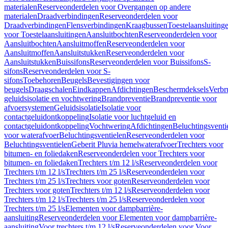
materialen
Reserveonderdelen voor Overgangen op andere
materialen
Draadverbindingen
Reserveonderdelen voor
Draadverbindingen
Flensverbindingen
Kraagbussen
Toestelaansluiting
voor Toestelaansluitingen
Aansluitbochten
Reserveonderdelen voor
Aansluitbochten
Aansluitmoffen
Reserveonderdelen voor
Aansluitmoffen
Aansluitstukken
Reserveonderdelen voor
Aansluitstukken
Buissifons
Reserveonderdelen voor Buissifons
S-
sifons
Reserveonderdelen voor S-
sifons
Toebehoren
Beugels
Bevestigingen voor
beugels
Draagschalen
Eindkappen
Afdichtingen
Beschermdeksels
Verbr
geluidsisolatie en vochtwering
Brandpreventie
Brandpreventie voor
afvoersystemen
Geluidsisolatie
Isolatie voor
contactgeluidontkoppeling
Isolatie voor luchtgeluid en
contactgeluidontkoppeling
Vochtwering
Afdichtingen
Beluchtingsventi
voor waterafvoer
Beluchtingsventielen
Reserveonderdelen voor
Beluchtingsventielen
Geberit Pluvia hemelwaterafvoer
Trechters voor
bitumen- en foliedaken
Reserveonderdelen voor Trechters voor
bitumen- en foliedaken
Trechters t/m 12 l/s
Reserveonderdelen voor
Trechters t/m 12 l/s
Trechters t/m 25 l/s
Reserveonderdelen voor
Trechters t/m 25 l/s
Trechters voor goten
Reserveonderdelen voor
Trechters voor goten
Trechters t/m 12 l/s
Reserveonderdelen voor
Trechters t/m 12 l/s
Trechters t/m 25 l/s
Reserveonderdelen voor
Trechters t/m 25 l/s
Elementen voor dampbarrière-
aansluiting
Reserveonderdelen voor Elementen voor dampbarrière-
aansluiting
Voor trechters t/m 12 l/s
Reserveonderdelen voor Voor