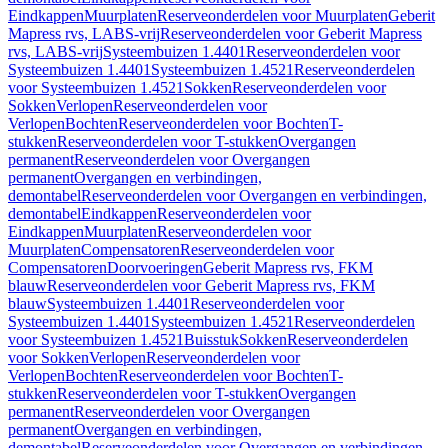
Eindkappen
Muurplaten
Reserveonderdelen voor Muurplaten
Geberit
Mapress rvs, LABS-vrij
Reserveonderdelen voor Geberit Mapress
rvs, LABS-vrij
Systeembuizen 1.4401
Reserveonderdelen voor
Systeembuizen 1.4401
Systeembuizen 1.4521
Reserveonderdelen
voor Systeembuizen 1.4521
Sokken
Reserveonderdelen voor
Sokken
Verlopen
Reserveonderdelen voor
Verlopen
Bochten
Reserveonderdelen voor Bochten
T-
stukken
Reserveonderdelen voor T-stukken
Overgangen
permanent
Reserveonderdelen voor Overgangen
permanent
Overgangen en verbindingen,
demontabel
Reserveonderdelen voor Overgangen en verbindingen,
demontabel
Eindkappen
Reserveonderdelen voor
Eindkappen
Muurplaten
Reserveonderdelen voor
Muurplaten
Compensatoren
Reserveonderdelen voor
Compensatoren
Doorvoeringen
Geberit Mapress rvs, FKM
blauw
Reserveonderdelen voor Geberit Mapress rvs, FKM
blauw
Systeembuizen 1.4401
Reserveonderdelen voor
Systeembuizen 1.4401
Systeembuizen 1.4521
Reserveonderdelen
voor Systeembuizen 1.4521
Buisstuk
Sokken
Reserveonderdelen
voor Sokken
Verlopen
Reserveonderdelen voor
Verlopen
Bochten
Reserveonderdelen voor Bochten
T-
stukken
Reserveonderdelen voor T-stukken
Overgangen
permanent
Reserveonderdelen voor Overgangen
permanent
Overgangen en verbindingen,
demontabel
Reserveonderdelen voor Overgangen en verbindingen,