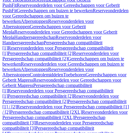
PushFit
Reserveonderdelen voor Gereedschappen voor Geberit
PushFit
Gereedschappen om buizen te bewerken
Reserveonderdelen
voor Gereedschappen om buizen te
bewerken
Afpersstoppen
Reserveonderdelen voor
Afpersstoppen
Gereedschappen voor Geberit
Mepla
Reserveonderdelen voor Gereedschappen voor Geberit
Mepla
Handpersgereedschap
Reserveonderdelen voor
Handpersgereedschap
Persgereedschap compatibiliteit
[1]
Reserveonderdelen voor Persgereedschap compatibiliteit
[1]
Persgereedschap compatibiliteit [2]
Reserveonderdelen voor
Persgereedschap compatibiliteit [2]
Gereedschappen om buizen te
bewerken
Reserveonderdelen voor Gereedschappen om buizen te
bewerken
Afpersstoppen
Reserveonderdelen voor
Afpersstoppen
Controlemiddelen
Toebehoren
Gereedschappen voor
Geberit Mapress
Reserveonderdelen voor Gereedschappen voor
Geberit Mapress
Persgereedschap compatibiliteit
[1]
Reserveonderdelen voor Persgereedschap compatibiliteit
[1]
Persgereedschap compatibiliteit [2]
Reserveonderdelen voor
Persgereedschap compatibiliteit [2]
Persgereedschap compatibiliteit
[1] / [2]
Reserveonderdelen voor Persgereedschap compatibiliteit [1]
/ [2]
Persgereedschap compatibiliteit [2XL]
Reserveonderdelen voor
Persgereedschap compatibiliteit [2XL]
Persgereedschap
compatibiliteit [3]
Reserveonderdelen voor Persgereedschap
compatibiliteit [3]
Persgereedschap compatibiliteit