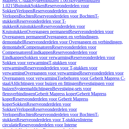
Mapress C-staal
Systeembuizen 1.0034
Systeembuizen
1.0215
Buisstuk
Sokken
Reserveonderdelen voor
Sokken
Verlopen
Reserveonderdelen voor
Verlopen
Bochten
Reserveonderdelen voor Bochten
T-
stukken
Reserveonderdelen voor T-
stukken
Kruisstukken
Reserveonderdelen voor
Kruisstukken
Overgangen permanent
Reserveonderdelen voor
Overgangen permanent
Overgangen en verbindingen,
demontabel
Reserveonderdelen voor Overgangen en verbindingen,
demontabel
Compensatoren
Reserveonderdelen voor
Compensatoren
Eindkappen
Reserveonderdelen voor
Eindkappen
Sokken voor verwarming
Reserveonderdelen voor
Sokken voor verwarming
T-stukken voor
verwarming
Reserveonderdelen voor T-stukken voor
verwarming
Overgangen voor verwarming
Reserveonderdelen voor
Overgangen voor verwarming
Toebehoren voor Geberit Mapress C-
staal
Afdichtingen voor buizen en fittingen
Bevestigingen voor
buizen
Systeemafdichtingen
Bevestiging-sets voor
flensverbindingen
Geberit Mapress koper
Geberit Mapress
koper
Reserveonderdelen voor Geberit Mapress
koper
Sokken
Reserveonderdelen voor
Sokken
Verlopen
Reserveonderdelen voor
Verlopen
Bochten
Reserveonderdelen voor Bochten
T-
stukken
Reserveonderdelen voor T-stukken
Interne
circulatie
Reserveonderdelen voor Interne