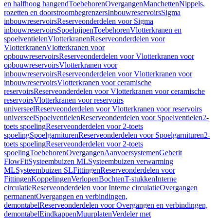
en halfhoog hangend
Toebehoren
Overgangen
Manchetten
Nippels,
rozetten en doorstroombegrenzers
Inbouwreservoirs
Sigma
inbouwreservoirs
Reserveonderdelen voor Sigma
inbouwreservoirs
Spoelpijpen
Toebehoren
Vlotterkranen en
spoelventielen
Vlotterkranen
Reserveonderdelen voor
Vlotterkranen
Vlotterkranen voor
opbouwreservoirs
Reserveonderdelen voor Vlotterkranen voor
opbouwreservoirs
Vlotterkranen voor
inbouwreservoirs
Reserveonderdelen voor Vlotterkranen voor
inbouwreservoirs
Vlotterkranen voor ceramische
reservoirs
Reserveonderdelen voor Vlotterkranen voor ceramische
reservoirs
Vlotterkranen voor reservoirs
universeel
Reserveonderdelen voor Vlotterkranen voor reservoirs
universeel
Spoelventielen
Reserveonderdelen voor Spoelventielen
2-
toets spoeling
Reserveonderdelen voor 2-toets
spoeling
Spoelgarnituren
Reserveonderdelen voor Spoelgarnituren
2-
toets spoeling
Reserveonderdelen voor 2-toets
spoeling
Toebehoren
Overgangen
Aanvoersystemen
Geberit
FlowFit
Systeembuizen ML
Systeembuizen verwarming
ML
Systeembuizen SL
Fittingen
Reserveonderdelen voor
Fittingen
Koppelingen
Verlopen
Bochten
T-stukken
Interne
circulatie
Reserveonderdelen voor Interne circulatie
Overgangen
permanent
Overgangen en verbindingen,
demontabel
Reserveonderdelen voor Overgangen en verbindingen,
demontabel
Eindkappen
Muurplaten
Verdeler met