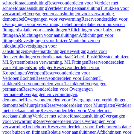
schroefdraadaansluiting
Reserveonderdelen voor Verdeler met
schroefdraadaansluiting
Verdeler met persaansluiting
T-stukken voor
verwarming
Overgangen en aansluitingen voor verwarming,
demontabel
Overgangen voor verwarming
Reserveonderdelen voor
Overgangen voor verwarming
Toebehoren
Isolatie voor buizen en
fittingen
Isolatie voor aansluitingen
Afdichtingen voor buizen en
fittingen
Afdichtingen voor aansluitingen
Afdichtingen voor
fittingen
Bevestigingen voor buizen
Mantelbuizen en
inleghulp
Bevestigingen voor
aansluitingen
Systeemafdichtingen
Bevestiging-sets voor
flensverbindingen
Verbruiksmateriaal
Geberit PushFit
Systeembuizen
ML
Systeembuizen verwarming, ML
Fittingen
Reserveonderdelen
voor Fittingen
Koppelingen
Reserveonderdelen voor
Koppelingen
Verlopen
Reserveonderdelen voor
Verlopen
Bochten
Reserveonderdelen voor Bochten
T-
stukken
Reserveonderdelen voor T-stukken
Overgangen
permanent
Reserveonderdelen voor Overgangen
permanent
Overgangen en verbindingen,
demontabel
Reserveonderdelen voor Overgangen en verbindingen,
demontabel
Muurplaten
Reserveonderdelen voor Muurplaten
Verdeler
met steekaansluiting
Reserveonderdelen voor Verdeler met
steekaansluiting
Verdeler met schroefdraadaansluiting
Overgangen
voor verwarming
Reserveonderdelen voor Overgangen voor
verwarming
Toebehoren
Reserveonderdelen voor Toebehoren
Isolatie
voor buizen en fittingen
Isolatie voor aansluitingen
Afdichtingen voor