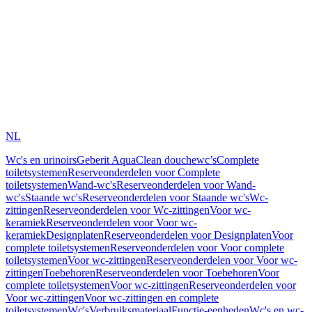
NL
Wc's en urinoirs
Geberit AquaClean douchewc’s
Complete
toiletsystemen
Reserveonderdelen voor Complete
toiletsystemen
Wand-wc's
Reserveonderdelen voor Wand-
wc's
Staande wc's
Reserveonderdelen voor Staande wc's
Wc-
zittingen
Reserveonderdelen voor Wc-zittingen
Voor wc-
keramiek
Reserveonderdelen voor Voor wc-
keramiek
Designplaten
Reserveonderdelen voor Designplaten
Voor
complete toiletsystemen
Reserveonderdelen voor Voor complete
toiletsystemen
Voor wc-zittingen
Reserveonderdelen voor Voor wc-
zittingen
Toebehoren
Reserveonderdelen voor Toebehoren
Voor
complete toiletsystemen
Voor wc-zittingen
Reserveonderdelen voor
Voor wc-zittingen
Voor wc-zittingen en complete
toiletsystemen
Wc's
Verbruiksmateriaal
Functie-eenheden
Wc's en wc-