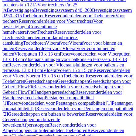
trechters t/m 12 l/s
Voor trechters t/m 25
l/s
Bevestigingen
Bevestigingssysteem d40–200
Bevestigingssysteem
d250–315
Toebehoren
Reserveonderdelen voor Toebehoren
Voor
trechters
Reserveonderdelen voor Voor trechters
Voor
bevestigingen
Conventionele
hemelwaterafvoer
Trechters
Reserveonderdelen voor
Trechters
Elementen voor dampbarrière-
aansluiting
Toebehoren
Vloerafvoer
Vloerafvoer voor binnen en
buiten
Reserveonderdelen voor Vloerafvoer voor binnen en
buiten
Vloerputten 13 x 13 cm
Reserveonderdelen voor Vloerputten
13 x 13 cm
Vloeraansluitingen voor balkons en terrassen, 13 x 13
cm
Reserveonderdelen voor Vloeraansluitingen voor balkons en
terrassen, 13 x 13 cm
Vloerafvoeren 15 x 15 cm
Reserveonderdelen
voor Vloerafvoeren 15 x 15 cm
Toebehoren
Reserveonderdelen voor
Toebehoren
Gereedschappen
Gereedschappen
Gereedschappen voor
Geberit FlowFit
Reserveonderdelen voor Gereedschappen voor
Geberit FlowFit
Handpersgereedschap
Reserveonderdelen voor
Handpersgereedschap
Perstangen compatibiliteit
[1]
Reserveonderdelen voor Perstangen compatibiliteit [1]
Perstangen
compatibiliteit [2]
Reserveonderdelen voor Perstangen compatibiliteit
[2]
Gereedschappen om buizen te bewerken
Reserveonderdelen voor
Gereedschappen om buizen te
bewerken
Afpersstoppen
Reserveonderdelen voor
Afpersstoppen
Controlemiddelen
Toebehoren
Reserveonderdelen
voor Toebehoren
Gereedschappen voor Geberit