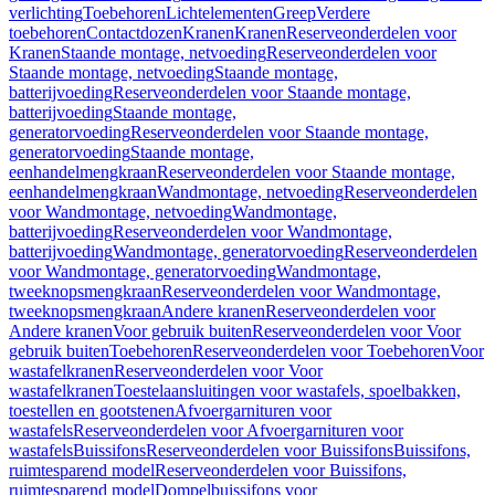
verlichting
Toebehoren
Lichtelementen
Greep
Verdere
toebehoren
Contactdozen
Kranen
Kranen
Reserveonderdelen voor
Kranen
Staande montage, netvoeding
Reserveonderdelen voor
Staande montage, netvoeding
Staande montage,
batterijvoeding
Reserveonderdelen voor Staande montage,
batterijvoeding
Staande montage,
generatorvoeding
Reserveonderdelen voor Staande montage,
generatorvoeding
Staande montage,
eenhandelmengkraan
Reserveonderdelen voor Staande montage,
eenhandelmengkraan
Wandmontage, netvoeding
Reserveonderdelen
voor Wandmontage, netvoeding
Wandmontage,
batterijvoeding
Reserveonderdelen voor Wandmontage,
batterijvoeding
Wandmontage, generatorvoeding
Reserveonderdelen
voor Wandmontage, generatorvoeding
Wandmontage,
tweeknopsmengkraan
Reserveonderdelen voor Wandmontage,
tweeknopsmengkraan
Andere kranen
Reserveonderdelen voor
Andere kranen
Voor gebruik buiten
Reserveonderdelen voor Voor
gebruik buiten
Toebehoren
Reserveonderdelen voor Toebehoren
Voor
wastafelkranen
Reserveonderdelen voor Voor
wastafelkranen
Toestelaansluitingen voor wastafels, spoelbakken,
toestellen en gootstenen
Afvoergarnituren voor
wastafels
Reserveonderdelen voor Afvoergarnituren voor
wastafels
Buissifons
Reserveonderdelen voor Buissifons
Buissifons,
ruimtesparend model
Reserveonderdelen voor Buissifons,
ruimtesparend model
Dompelbuissifons voor