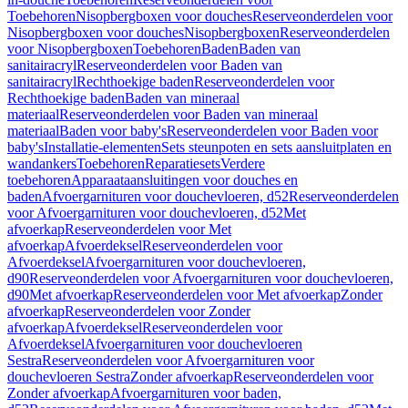
Toebehoren
Nisopbergboxen voor douches
Reserveonderdelen voor
Nisopbergboxen voor douches
Nisopbergboxen
Reserveonderdelen
voor Nisopbergboxen
Toebehoren
Baden
Baden van
sanitairacryl
Reserveonderdelen voor Baden van
sanitairacryl
Rechthoekige baden
Reserveonderdelen voor
Rechthoekige baden
Baden van mineraal
materiaal
Reserveonderdelen voor Baden van mineraal
materiaal
Baden voor baby's
Reserveonderdelen voor Baden voor
baby's
Installatie-elementen
Sets steunpoten en sets aansluitplaten en
wandankers
Toebehoren
Reparatiesets
Verdere
toebehoren
Apparaataansluitingen voor douches en
baden
Afvoergarnituren voor douchevloeren, d52
Reserveonderdelen
voor Afvoergarnituren voor douchevloeren, d52
Met
afvoerkap
Reserveonderdelen voor Met
afvoerkap
Afvoerdeksel
Reserveonderdelen voor
Afvoerdeksel
Afvoergarnituren voor douchevloeren,
d90
Reserveonderdelen voor Afvoergarnituren voor douchevloeren,
d90
Met afvoerkap
Reserveonderdelen voor Met afvoerkap
Zonder
afvoerkap
Reserveonderdelen voor Zonder
afvoerkap
Afvoerdeksel
Reserveonderdelen voor
Afvoerdeksel
Afvoergarnituren voor douchevloeren
Sestra
Reserveonderdelen voor Afvoergarnituren voor
douchevloeren Sestra
Zonder afvoerkap
Reserveonderdelen voor
Zonder afvoerkap
Afvoergarnituren voor baden,