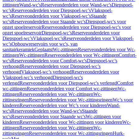
zittingen
Wand-wc's
Reserveonderdelen voor Wand-wc's
Diepspoel-
wc’s
Reserveonderdelen voor Diepspoel-wc’s
Vlakspoel-
wc’s
Reserveonderdelen voor Vlakspoel-wc’s
Staande
wc's
Reserveonderdelen voor Staande wc's
Diepspoel-wc's voor
opzet spoelreservoir
Reserveonderdelen voor Diepspoel-wc's voor
opzet spoelreservoir
Diepspoel-wc’s
Reserveonderdelen voor
Diepspoel-wc’s
Vlakspoel-wc’s
Reserveonderdelen voor Vlakspoel-
wc’s
Opbouwreservoirs voor wc's, van
sanitairkeramiek
Geplaatst
Wc-zittingen
Reserveonderdelen voor Wc-
zittingen
Wc-zittingen
Reserveonderdelen voor Wc-zittingen
Comfort-
wc's
Reserveonderdelen voor Comfort-wc's
Diepspoel-wc’s
verhoogd
Reserveonderdelen voor Diepspoel-wc’s
verhoogd
Vlakspoel-wc’s verhoogd
Reserveonderdelen voor
Vlakspoel-wc’s verhoogd
Diepspoel-wc's
verlengd
Reserveonderdelen voor Diepspoel-wc's verlengd
Comfort
wc-zittingen
Reserveonderdelen voor Comfort wc-zittingen
Wc-
zittingen
Reserveonderdelen voor Wc-zittingen
Wc-
zittingsringen
Reserveonderdelen voor Wc-zittingsringen
Wc’s voor
kinderen
Reserveonderdelen voor Wc’s voor kinderen
Wand-
wc's
Reserveonderdelen voor Wand-wc's
Staande
wc's
Reserveonderdelen voor Staande wc's
Wc-zittingen voor
kinderen
Reserveonderdelen voor Wc-zittingen voor kinderen
Wc-
zittingen
Reserveonderdelen voor Wc-zittingen
Wc-
zittingsringen
Reserveonderdelen voor Wc-zittingsringen
Hurk-
wc's
Met