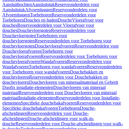
Aansluitbochten
Aansluitstuk
Reserveonderdelen voor
Aansluitstuk
Afvoerpluggen
Reserveonderdelen voor
Afvoerpluggen
Toebehoren
Reserveonderdelen voor
Toebehoren
Douches en baden
Douche
Vloerafvoer voor
douches
Reserveonderdelen voor Vloerafvoer voor
douches
Douchevloergoten
Reserveonderdelen voor
Douchevloergoten
Toebehoren voor
douchevloergoten
Reserveonderdelen voor Toebehoren voor
douchevloergoten
Douchevloerafvoeren
Reserveonderdelen voor
Douchevloerafvoeren
Toebehoren voor
douchevloerafvoeren
Reserveonderdelen voor Toebehoren voor
douchevloerafvoeren
Wandafvoeren
Reserveonderdelen voor
Wandafvoeren
Toebehoren voor wandafvoeren
Reserveonderdelen
voor Toebehoren voor wandafvoeren
Douchebakken en
douchevloeren
Reserveonderdelen voor Douchebakken en
douchevloeren
Douchevloeren van mineraalmateriaal en Geberit
Duofix installatie-elementen
Douchevloeren van mineraal
materiaal
Reserveonderdelen voor Douchevloeren van mineraal
materiaal
Installatie-elementen
Reserveonderdelen voor Installatie-
elementen
Specifieke douchebakafvoeren
Reserveonderdelen voor
Specifieke douchebakafvoeren
Toebehoren
Douche-
afscheidingen
Reserveonderdelen voor Douche-
afscheidingen
Douche-afscheidingen voor walk-in-
douche
Reserveonderdelen voor Douche-afscheidingen voor walk-
in-douche
Toebehoren
Reserveonderdelen voor