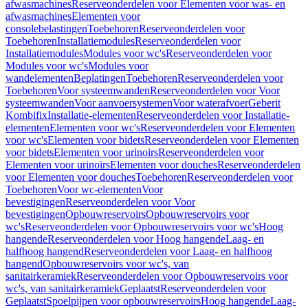
afwasmachines
Reserveonderdelen voor Elementen voor was- en
afwasmachines
Elementen voor
consolebelastingen
Toebehoren
Reserveonderdelen voor
Toebehoren
Installatiemodules
Reserveonderdelen voor
Installatiemodules
Modules voor wc's
Reserveonderdelen voor
Modules voor wc's
Modules voor
wandelementen
Beplatingen
Toebehoren
Reserveonderdelen voor
Toebehoren
Voor systeemwanden
Reserveonderdelen voor Voor
systeemwanden
Voor aanvoersystemen
Voor waterafvoer
Geberit
Kombifix
Installatie-elementen
Reserveonderdelen voor Installatie-
elementen
Elementen voor wc's
Reserveonderdelen voor Elementen
voor wc's
Elementen voor bidets
Reserveonderdelen voor Elementen
voor bidets
Elementen voor urinoirs
Reserveonderdelen voor
Elementen voor urinoirs
Elementen voor douches
Reserveonderdelen
voor Elementen voor douches
Toebehoren
Reserveonderdelen voor
Toebehoren
Voor wc-elementen
Voor
bevestigingen
Reserveonderdelen voor Voor
bevestigingen
Opbouwreservoirs
Opbouwreservoirs voor
wc's
Reserveonderdelen voor Opbouwreservoirs voor wc's
Hoog
hangende
Reserveonderdelen voor Hoog hangende
Laag- en
halfhoog hangend
Reserveonderdelen voor Laag- en halfhoog
hangend
Opbouwreservoirs voor wc's, van
sanitairkeramiek
Reserveonderdelen voor Opbouwreservoirs voor
wc's, van sanitairkeramiek
Geplaatst
Reserveonderdelen voor
Geplaatst
Spoelpijpen voor opbouwreservoirs
Hoog hangende
Laag-