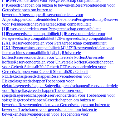
[4]
Reserveonderdelen voor Persgereedschap compatibiliteit
[4]
Gereedschappen om buizen te bewerken
Reserveonderdelen voor
Gereedschappen om buizen te
bewerken
Afpersstoppen
Reserveonderdelen voor
Afpersstoppen
Controlemiddelen
Toebehoren
Persgereedschap
Reserve
voor Persgereedschap
Persgereedschap compatibiliteit
[1]
Reserveonderdelen voor Persgereedschap compatibiliteit
[1]
Persgereedschap compatibiliteit [2]
Reserveonderdelen voor
Persgereedschap compatibiliteit [2]
Persgereedschap compatibiliteit
[2XL]
Reserveonderdelen voor Persgereedschap compatibiliteit
[2XL]
Persmachines compatibiliteit [4] / [2]
Reserveonderdelen voor
Persmachines compatibiliteit [4] / [2]
Universele
koffers
Reserveonderdelen voor Universele koffers
Universele
koffers
Reserveonderdelen voor Universele koffers
Gereedschappen
voor Geberit Silent-db20 / Geberit PE
Reserveonderdelen voor
Gereedschappen voor Geberit Silent-db20 / Geberit
PE
Elektrolasgereedschappen
Reserveonderdelen voor
Elektrolasgereedschappen
Toebehoren voor
elektrolasgereedschappen
Spiegellasgereedschappen
Reserveonderdele
voor Spiegellasgereedschappen
Toebehoren voor
spiegellasgereedschappen
Reserveonderdelen voor Toebehoren voor
spiegellasgereedschappen
Gereedschappen om buizen te
bewerken
Reserveonderdelen voor Gereedschappen om buizen te
bewerken
Toebehoren voor gereedschappen om buizen te
bewerken
Reserveonderdelen voor Toebehoren voor