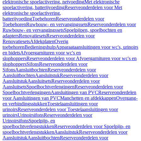
elektronische spoelactivering, netvoeding
Met elektronische
spoelactivering, batterijvoeding
Reserveonderdelen voor Met
elektronische spoelactivering,
batterijvoeding
Toebehoren
Reserveonderdelen voor
Toebehoren
Ruwbouw- en vervangingssets
Reserveonderdelen voor
Ruwbouw- en vervangingssets
Spoelpijpen, spoelbochten en
adapters
Renovatiesets
Reserveonderdelen voor
Renovatiesets
Afdekplaten
Overig
toebehoren
Bedieningshulp
Apparaataansluitingen voor wc's, urinoirs
en bidets
Afvoergarnituren voor wc's en
slophoppers
Reserveonderdelen voor Afvoergarnituren voor wc's en
slophoppers
Sifons
Reserveonderdelen voor
Sifons
Aansluitbochten
Reserveonderdelen voor
Aansluitbochten
Aansluitstuk
Reserveonderdelen voor
Aansluitstuk
Aansluitsets
Reserveonderdelen voor
Aansluitsets
Spoelbochtverlengingen
Reserveonderdelen voor
Spoelbochtverlengingen
Aansluitingen van PVC
Reserveonderdelen
voor Aansluitingen van PVC
Manchetten en afdekkappen
Overgang-
en verbindingsstukken
Toestelaansluitingen voor
urinoirs
Reserveonderdelen voor Toestelaansluitingen voor
urinoirs
Urinoirsifons
Reserveonderdelen voor
Urinoirsifons
Spoelpijp- en
spoelbochtverlengstukken
Reserveonderdelen voor Spoelpijp- en
spoelbochtverlengstukken
Aansluitstuk
Reserveonderdelen voor
Aansluitstuk
Aansluitbochten
Reserveonderdelen voor