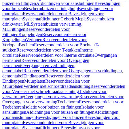
buizen en fittingen
Afdichtingen voor aansluitingen
Bevestigingen
voor buizen
Beschermbuizen en inleghulp
Bevestigingen voor
muurplaten
Reserveonderdelen voor Bevestigingen voor
muurplaten
Systeemafdichtingen
Geberit Mepla
Systeembuizen
drinkwater, ML
Systeembuizen verwarming,
ML
Fittingen
Reserveonderdelen voor
Fittingen
Koppelingen
Reserveonderdelen voor
Koppelingen
Verlopen
Reserveonderdelen voor
Verlopen
Bochten
Reserveonderdelen voor Bochten
T-
stukken
Reserveonderdelen voor T-stukken
Interne
circulatie
Reserveonderdelen voor Interne circulatie
Overgangen
permanent
Reserveonderdelen voor Overgangen
permanent
Overgangen en verbindingen,
demontabel
Reserveonderdelen voor Overgangen en verbindingen,
demontabel
Eindkappen
Reserveonderdelen voor
Eindkappen
Muurplaten
Reserveonderdelen voor
Muurplaten
Verdeler met schroefdraadaansluiting
Reserveonderdelen
voor Verdeler met schroefdraadaansluiting
T-stukken voor
verwarming
Overgangen voor verwarming
Reserveonderdelen voor
Overgangen voor verwarming
Toebehoren
Reserveonderdelen voor
Toebehoren
Isolatie voor buizen en fittingen
Isolatie voor
aansluitingen
Afdichtingen voor buizen en fittingen
Afdichtingen
voor aansluitingen
Bevestigingen voor buizen
Bevestigingen voor
muurplaten
Reserveonderdelen voor Bevestigingen voor
muurplaten
Systeemafdichtingen
Bevestiging-sets voor