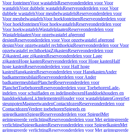
Voor fonteinen
Voor wastafels
Reserveonderdelen voor Voor
wastafels
Voor dubbele wastafels
Reserveonderdelen voor Voor
dubbele wastafels
Voor meubelwastafels
Reserveonderdelen voor
Voor meubelwastafels
Voor hoekfonteinen
Reserveonderdelen voor
Voor hoekfonteinen
Voor hoekwastafels
Reserveonderdelen voor
Voor hoekwastafels
Wastafelplaaten
Reserveonderdelen voor
Wastafelplaaten
Voor opzetwastafel afgerond
design
Reserveonderdelen voor Voor opzetwastafel afgerond
design
Voor opzetwastafel rechthoekig
Reserveonderdelen voor Voor
opzetwastafel rechthoekig
Zijkasten
Reserveonderdelen voor
Zijkasten
Lage zijkasten
Reserveonderdelen voor Lage
zijkasten
Hoge kasten
Reserveonderdelen voor Hoge kasten
Half
hoge kasten
Reserveonderdelen voor Half hoge
kasten
Hangkasten
Reserveonderdelen voor Hangkasten
Ander
badkamermeubilair
Reserveonderdelen voor Ander
badkamermeubilair
Planchet
Reserveonderdelen voor
Planchet
Toebehoren
Reserveonderdelen voor Toebehoren
Lade-
indelers voor schuifladen en indelingsboxen
Handdoekhouders en
handdoekhaken
Lichtelementen
Houder voor wastafelplaten
Greep
Set
steunpoten
Magneetwanden
Contactdozen
Reserveonderdelen voor
Contactdozen
Verdere toebehoren
Spiegels en
spiegelkasten
Spiegel
Reserveonderdelen voor Spiegel
Met
geïntegreerde verlichting
Reserveonderdelen voor Met geïntegreerde
verlichting
Spiegelkasten
Reserveonderdelen voor Spiegelkasten
Met
geïntegreerde verlichting
Reserveonderdelen voor Met geïntegreerde