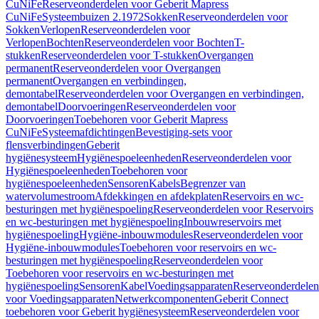
CuNiFe
Reserveonderdelen voor Geberit Mapress
CuNiFe
Systeembuizen 2.1972
Sokken
Reserveonderdelen voor
Sokken
Verlopen
Reserveonderdelen voor
Verlopen
Bochten
Reserveonderdelen voor Bochten
T-
stukken
Reserveonderdelen voor T-stukken
Overgangen
permanent
Reserveonderdelen voor Overgangen
permanent
Overgangen en verbindingen,
demontabel
Reserveonderdelen voor Overgangen en verbindingen,
demontabel
Doorvoeringen
Reserveonderdelen voor
Doorvoeringen
Toebehoren voor Geberit Mapress
CuNiFe
Systeemafdichtingen
Bevestiging-sets voor
flensverbindingen
Geberit
hygiënesysteem
Hygiënespoeleenheden
Reserveonderdelen voor
Hygiënespoeleenheden
Toebehoren voor
hygiënespoeleenheden
Sensoren
Kabels
Begrenzer van
watervolumestroom
Afdekkingen en afdekplaten
Reservoirs en wc-
besturingen met hygiënespoeling
Reserveonderdelen voor Reservoirs
en wc-besturingen met hygiënespoeling
Inbouwreservoirs met
hygiënespoeling
Hygiëne-inbouwmodules
Reserveonderdelen voor
Hygiëne-inbouwmodules
Toebehoren voor reservoirs en wc-
besturingen met hygiënespoeling
Reserveonderdelen voor
Toebehoren voor reservoirs en wc-besturingen met
hygiënespoeling
Sensoren
Kabel
Voedingsapparaten
Reserveonderdelen
voor Voedingsapparaten
Netwerkcomponenten
Geberit Connect
toebehoren voor Geberit hygiënesysteem
Reserveonderdelen voor