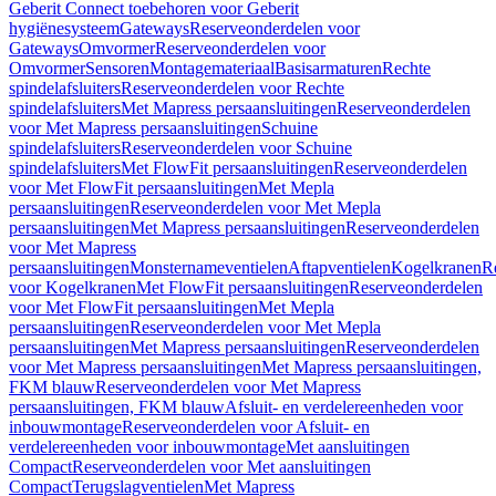
Geberit Connect toebehoren voor Geberit
hygiënesysteem
Gateways
Reserveonderdelen voor
Gateways
Omvormer
Reserveonderdelen voor
Omvormer
Sensoren
Montagemateriaal
Basisarmaturen
Rechte
spindelafsluiters
Reserveonderdelen voor Rechte
spindelafsluiters
Met Mapress persaansluitingen
Reserveonderdelen
voor Met Mapress persaansluitingen
Schuine
spindelafsluiters
Reserveonderdelen voor Schuine
spindelafsluiters
Met FlowFit persaansluitingen
Reserveonderdelen
voor Met FlowFit persaansluitingen
Met Mepla
persaansluitingen
Reserveonderdelen voor Met Mepla
persaansluitingen
Met Mapress persaansluitingen
Reserveonderdelen
voor Met Mapress
persaansluitingen
Monsternameventielen
Aftapventielen
Kogelkranen
R
voor Kogelkranen
Met FlowFit persaansluitingen
Reserveonderdelen
voor Met FlowFit persaansluitingen
Met Mepla
persaansluitingen
Reserveonderdelen voor Met Mepla
persaansluitingen
Met Mapress persaansluitingen
Reserveonderdelen
voor Met Mapress persaansluitingen
Met Mapress persaansluitingen,
FKM blauw
Reserveonderdelen voor Met Mapress
persaansluitingen, FKM blauw
Afsluit- en verdelereenheden voor
inbouwmontage
Reserveonderdelen voor Afsluit- en
verdelereenheden voor inbouwmontage
Met aansluitingen
Compact
Reserveonderdelen voor Met aansluitingen
Compact
Terugslagventielen
Met Mapress