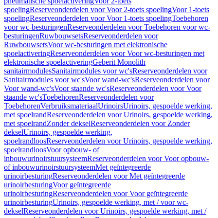
pneumatische spoelactivering
Voor 2-toets
spoeling
Reserveonderdelen voor Voor 2-toets spoeling
Voor 1-toets
spoeling
Reserveonderdelen voor Voor 1-toets spoeling
Toebehoren
voor wc-besturingen
Reserveonderdelen voor Toebehoren voor wc-
besturingen
Ruwbouwsets
Reserveonderdelen voor
Ruwbouwsets
Voor wc-besturingen met elektronische
spoelactivering
Reserveonderdelen voor Voor wc-besturingen met
elektronische spoelactivering
Geberit Monolith
sanitairmodules
Sanitairmodules voor wc's
Reserveonderdelen voor
Sanitairmodules voor wc's
Voor wand-wc's
Reserveonderdelen voor
Voor wand-wc's
Voor staande wc's
Reserveonderdelen voor Voor
staande wc's
Toebehoren
Reserveonderdelen voor
Toebehoren
Verbruiksmateriaal
Urinoirs
Urinoirs, gespoelde werking,
met spoelrand
Reserveonderdelen voor Urinoirs, gespoelde werking,
met spoelrand
Zonder deksel
Reserveonderdelen voor Zonder
deksel
Urinoirs, gespoelde werking,
spoelrandloos
Reserveonderdelen voor Urinoirs, gespoelde werking,
spoelrandloos
Voor opbouw- of
inbouwurinoirstuursysteem
Reserveonderdelen voor Voor opbouw-
of inbouwurinoirstuursysteem
Met geïntegreerde
urinoirbesturing
Reserveonderdelen voor Met geïntegreerde
urinoirbesturing
Voor geïntegreerde
urinoirbesturing
Reserveonderdelen voor Voor geïntegreerde
urinoirbesturing
Urinoirs, gespoelde werking, met / voor wc-
deksel
Reserveonderdelen voor Urinoirs, gespoelde werking, met /