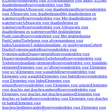
d52
Reserveonderdelen voor Afvoergarnituren voor baden, d52
Met
draaibediening
Reserveonderdelen voor Met
draaibediening
Afbouwsets voor draaibediening
Reserveonderdelen
voor Afbouwsets voor draaibediening
Met draaibediening en
watertoevoer
Reserveonderdelen voor Met draaibediening en
watertoevoer
Afbouwsets voor draaibediening en
watertoevoer
Reserveonderdelen voor Afbouwsets voor
draaibediening en watertoevoer
Met drukbediening
PushControl
Reserveonderdelen voor Met drukbediening
PushControl
Toebehoren voor afvoergarnituren voor
baden
Aansluitsets
T-stukken
Installatie- en spoelsystemen
Geberit
Duofix
Systeemwanden
Reserveonderdelen voor
Systeemwanden
Draagsystemen
Reserveonderdelen voor
Draagsystemen
Beplatingen
Toebehoren
Reserveonderdelen voor
Toebehoren
Installatie-elementen
Reserveonderdelen voor Installatie-
elementen
Elementen voor wc's
Reserveonderdelen voor Elementen
voor wc's
Elementen voor wastafels
Reserveonderdelen voor
Elementen voor wastafels
Elementen voor bidets
Reserveonderdelen
voor Elementen voor bidets
Elementen voor
urinoirs
Reserveonderdelen voor Elementen voor urinoirs
Elementen
voor douches met douchewandgoot
Reserveonderdelen voor
Elementen voor douches met douchewandgoot
Elementen voor
douches en baden
Reserveonderdelen voor Elementen voor douches
en baden
Elementen voor
douchescheidingswanden
Reserveonderdelen voor Elementen voor