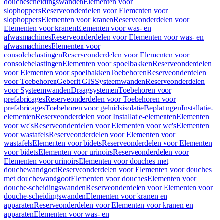
douchescheidingswanden
Elementen voor
slophoppers
Reserveonderdelen voor Elementen voor
slophoppers
Elementen voor kranen
Reserveonderdelen voor
Elementen voor kranen
Elementen voor was- en
afwasmachines
Reserveonderdelen voor Elementen voor was- en
afwasmachines
Elementen voor
consolebelastingen
Reserveonderdelen voor Elementen voor
consolebelastingen
Elementen voor spoelbakken
Reserveonderdelen
voor Elementen voor spoelbakken
Toebehoren
Reserveonderdelen
voor Toebehoren
Geberit GIS
Systeemwanden
Reserveonderdelen
voor Systeemwanden
Draagsystemen
Toebehoren voor
prefabricages
Reserveonderdelen voor Toebehoren voor
prefabricages
Toebehoren voor geluidsisolatie
Beplatingen
Installatie-
elementen
Reserveonderdelen voor Installatie-elementen
Elementen
voor wc's
Reserveonderdelen voor Elementen voor wc's
Elementen
voor wastafels
Reserveonderdelen voor Elementen voor
wastafels
Elementen voor bidets
Reserveonderdelen voor Elementen
voor bidets
Elementen voor urinoirs
Reserveonderdelen voor
Elementen voor urinoirs
Elementen voor douches met
douchewandgoot
Reserveonderdelen voor Elementen voor douches
met douchewandgoot
Elementen voor douches
Elementen voor
douche-scheidingswanden
Reserveonderdelen voor Elementen voor
douche-scheidingswanden
Elementen voor kranen en
apparaten
Reserveonderdelen voor Elementen voor kranen en
apparaten
Elementen voor was- en