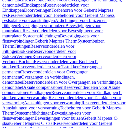
demontabel
Eindkappen
Reserveonderdelen voor
Eindkappen
Doorvoeringen
Toebehoren voor Geberit Mapress
rvs
Reserveonderdelen voor Toebehoren voor Geberit Mapress
rvs
Isolatie voor aansluitingen
Afdichtingen voor buizen en
fittingen
Bevestigingen voor buizen
Bevestigingen voor
muurplaten
Reserveonderdelen voor Bevestigingen voor
muurplaten
Systeemafdichtingen
Bevestiging-sets voor
flensverbindingen
Geberit Mapress Therm
Systeembuizen
Therm
Fittingen
Reserveonderdelen voor
Fittingen
Sokken
Reserveonderdelen voor
Sokken
Verlopen
Reserveonderdelen voor
Verlopen
Bochten
Reserveonderdelen voor Bochten
T-
stukken
Reserveonderdelen voor T-stukken
Overgangen
permanent
Reserveonderdelen voor Overgangen
permanent
Overgangen en verbindingen,
demontabel
Reserveonderdelen voor Overgangen en verbindingen,
demontabel
Axiale compensatoren
Reserveonderdelen voor Axiale
compensatoren
Eindkappen
Reserveonderdelen voor Eindkappen
T-
stukken voor verwarming
Reserveonderdelen voor T-stukken voor
verwarming
Aansluitingen voor verwarming
Reserveonderdelen voor
Aansluitingen voor verwarming
Toebehoren voor Geberit Mapress
Therm
Systeemafdichtingen
Bevestiging-sets voor
flensverbindingen
Bevestigingen voor buizen
Geberit Mapress C-
staal
Geberit Mapress C-staal
Reserveonderdelen voor Geberit