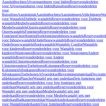
Aansluitbochten
Afvoergarnituren voor bidets
Reserveonderdelen
voor Afvoergarnituren voor bidets
Buissifons
Reserveonderdelen
voor
Buissifons
Aansluitstuk
Aansluitbochten
Aansluitingen
Afdichtingen
Was
voor Wastafels
Dubbele wastafels
Reserveonderdelen voor Dubbele
wastafels
Meubelwastafels
Reserveonderdelen voor
Meubelwastafels
Opzetwastafels
Reserveonderdelen voor
Opzetwastafels
Fonteinen
Reserveonderdelen voor
Fonteinen
Opzetfontein
Hoekfonteinen
Inbouwwastafels
Reserveonderd
voor Inbouwwastafels
Onderbouwwastafels
Reserveonderdelen voor
Onderbouwwastafels
Hoekwastafels
Wastafels Comfort
Wastafels
voor kinderen
Reserveonderdelen voor Wastafels voor
kinderen
Wastroggen
Reserveonderdelen voor Wastroggen
Andere
wastafels
Reserveonderdelen voor Andere
wastafels
Uitstortgootsteen
Reserveonderdelen voor
Uitstortgootsteen
Toebehoren
Kolommen
Reserveonderdelen voor
Kolommen
Sifonkappen
Reserveonderdelen voor
Sifonkappen
Toebehoren
Afvoerdeksel
Bevestigingsmateriaal
Decorati
afdekkingen
Planchet
Wastafel sets met onderkast
Sets fonteinen met
onderkast
Reserveonderdelen voor Sets fonteinen met
onderkast
Wastafel sets met onderkast
Reserveonderdelen voor
Wastafel sets met onderkast
Meubelwastafel sets met
onderkast
Reserveonderdelen voor Meubelwastafel sets met
onderkast
Badkamermeubilair
Wastafelonderkasten
Reserveonderdelen
voor Wastafelonderkasten
Voor fonteinen
Reserveonderdelen voor