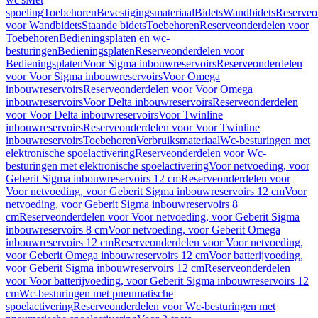
spoeling
Toebehoren
Bevestigingsmateriaal
Bidets
Wandbidets
Reserveo
voor Wandbidets
Staande bidets
Toebehoren
Reserveonderdelen voor
Toebehoren
Bedieningsplaten en wc-
besturingen
Bedieningsplaten
Reserveonderdelen voor
Bedieningsplaten
Voor Sigma inbouwreservoirs
Reserveonderdelen
voor Voor Sigma inbouwreservoirs
Voor Omega
inbouwreservoirs
Reserveonderdelen voor Voor Omega
inbouwreservoirs
Voor Delta inbouwreservoirs
Reserveonderdelen
voor Voor Delta inbouwreservoirs
Voor Twinline
inbouwreservoirs
Reserveonderdelen voor Voor Twinline
inbouwreservoirs
Toebehoren
Verbruiksmateriaal
Wc-besturingen met
elektronische spoelactivering
Reserveonderdelen voor Wc-
besturingen met elektronische spoelactivering
Voor netvoeding, voor
Geberit Sigma inbouwreservoirs 12 cm
Reserveonderdelen voor
Voor netvoeding, voor Geberit Sigma inbouwreservoirs 12 cm
Voor
netvoeding, voor Geberit Sigma inbouwreservoirs 8
cm
Reserveonderdelen voor Voor netvoeding, voor Geberit Sigma
inbouwreservoirs 8 cm
Voor netvoeding, voor Geberit Omega
inbouwreservoirs 12 cm
Reserveonderdelen voor Voor netvoeding,
voor Geberit Omega inbouwreservoirs 12 cm
Voor batterijvoeding,
voor Geberit Sigma inbouwreservoirs 12 cm
Reserveonderdelen
voor Voor batterijvoeding, voor Geberit Sigma inbouwreservoirs 12
cm
Wc-besturingen met pneumatische
spoelactivering
Reserveonderdelen voor Wc-besturingen met