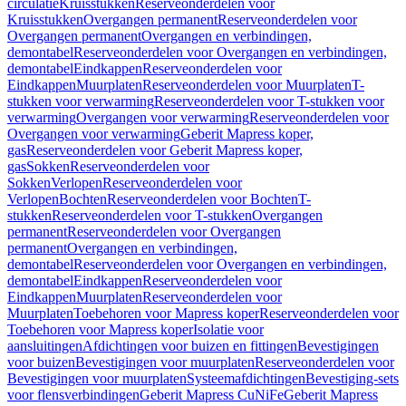
circulatie
Kruisstukken
Reserveonderdelen voor
Kruisstukken
Overgangen permanent
Reserveonderdelen voor
Overgangen permanent
Overgangen en verbindingen,
demontabel
Reserveonderdelen voor Overgangen en verbindingen,
demontabel
Eindkappen
Reserveonderdelen voor
Eindkappen
Muurplaten
Reserveonderdelen voor Muurplaten
T-
stukken voor verwarming
Reserveonderdelen voor T-stukken voor
verwarming
Overgangen voor verwarming
Reserveonderdelen voor
Overgangen voor verwarming
Geberit Mapress koper,
gas
Reserveonderdelen voor Geberit Mapress koper,
gas
Sokken
Reserveonderdelen voor
Sokken
Verlopen
Reserveonderdelen voor
Verlopen
Bochten
Reserveonderdelen voor Bochten
T-
stukken
Reserveonderdelen voor T-stukken
Overgangen
permanent
Reserveonderdelen voor Overgangen
permanent
Overgangen en verbindingen,
demontabel
Reserveonderdelen voor Overgangen en verbindingen,
demontabel
Eindkappen
Reserveonderdelen voor
Eindkappen
Muurplaten
Reserveonderdelen voor
Muurplaten
Toebehoren voor Mapress koper
Reserveonderdelen voor
Toebehoren voor Mapress koper
Isolatie voor
aansluitingen
Afdichtingen voor buizen en fittingen
Bevestigingen
voor buizen
Bevestigingen voor muurplaten
Reserveonderdelen voor
Bevestigingen voor muurplaten
Systeemafdichtingen
Bevestiging-sets
voor flensverbindingen
Geberit Mapress CuNiFe
Geberit Mapress