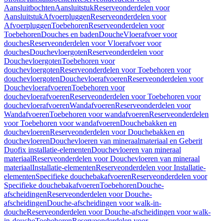
Aansluitbochten
Aansluitstuk
Reserveonderdelen voor
Aansluitstuk
Afvoerpluggen
Reserveonderdelen voor
Afvoerpluggen
Toebehoren
Reserveonderdelen voor
Toebehoren
Douches en baden
Douche
Vloerafvoer voor
douches
Reserveonderdelen voor Vloerafvoer voor
douches
Douchevloergoten
Reserveonderdelen voor
Douchevloergoten
Toebehoren voor
douchevloergoten
Reserveonderdelen voor Toebehoren voor
douchevloergoten
Douchevloerafvoeren
Reserveonderdelen voor
Douchevloerafvoeren
Toebehoren voor
douchevloerafvoeren
Reserveonderdelen voor Toebehoren voor
douchevloerafvoeren
Wandafvoeren
Reserveonderdelen voor
Wandafvoeren
Toebehoren voor wandafvoeren
Reserveonderdelen
voor Toebehoren voor wandafvoeren
Douchebakken en
douchevloeren
Reserveonderdelen voor Douchebakken en
douchevloeren
Douchevloeren van mineraalmateriaal en Geberit
Duofix installatie-elementen
Douchevloeren van mineraal
materiaal
Reserveonderdelen voor Douchevloeren van mineraal
materiaal
Installatie-elementen
Reserveonderdelen voor Installatie-
elementen
Specifieke douchebakafvoeren
Reserveonderdelen voor
Specifieke douchebakafvoeren
Toebehoren
Douche-
afscheidingen
Reserveonderdelen voor Douche-
afscheidingen
Douche-afscheidingen voor walk-in-
douche
Reserveonderdelen voor Douche-afscheidingen voor walk-
in-douche
Toebehoren
Reserveonderdelen voor