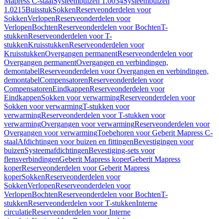
Mapress C-staal
Systeembuizen 1.0034
Systeembuizen
1.0215
Buisstuk
Sokken
Reserveonderdelen voor
Sokken
Verlopen
Reserveonderdelen voor
Verlopen
Bochten
Reserveonderdelen voor Bochten
T-
stukken
Reserveonderdelen voor T-
stukken
Kruisstukken
Reserveonderdelen voor
Kruisstukken
Overgangen permanent
Reserveonderdelen voor
Overgangen permanent
Overgangen en verbindingen,
demontabel
Reserveonderdelen voor Overgangen en verbindingen,
demontabel
Compensatoren
Reserveonderdelen voor
Compensatoren
Eindkappen
Reserveonderdelen voor
Eindkappen
Sokken voor verwarming
Reserveonderdelen voor
Sokken voor verwarming
T-stukken voor
verwarming
Reserveonderdelen voor T-stukken voor
verwarming
Overgangen voor verwarming
Reserveonderdelen voor
Overgangen voor verwarming
Toebehoren voor Geberit Mapress C-
staal
Afdichtingen voor buizen en fittingen
Bevestigingen voor
buizen
Systeemafdichtingen
Bevestiging-sets voor
flensverbindingen
Geberit Mapress koper
Geberit Mapress
koper
Reserveonderdelen voor Geberit Mapress
koper
Sokken
Reserveonderdelen voor
Sokken
Verlopen
Reserveonderdelen voor
Verlopen
Bochten
Reserveonderdelen voor Bochten
T-
stukken
Reserveonderdelen voor T-stukken
Interne
circulatie
Reserveonderdelen voor Interne