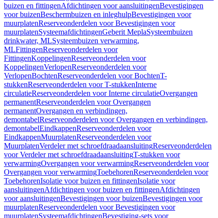
buizen en fittingen
Afdichtingen voor aansluitingen
Bevestigingen
voor buizen
Beschermbuizen en inleghulp
Bevestigingen voor
muurplaten
Reserveonderdelen voor Bevestigingen voor
muurplaten
Systeemafdichtingen
Geberit Mepla
Systeembuizen
drinkwater, ML
Systeembuizen verwarming,
ML
Fittingen
Reserveonderdelen voor
Fittingen
Koppelingen
Reserveonderdelen voor
Koppelingen
Verlopen
Reserveonderdelen voor
Verlopen
Bochten
Reserveonderdelen voor Bochten
T-
stukken
Reserveonderdelen voor T-stukken
Interne
circulatie
Reserveonderdelen voor Interne circulatie
Overgangen
permanent
Reserveonderdelen voor Overgangen
permanent
Overgangen en verbindingen,
demontabel
Reserveonderdelen voor Overgangen en verbindingen,
demontabel
Eindkappen
Reserveonderdelen voor
Eindkappen
Muurplaten
Reserveonderdelen voor
Muurplaten
Verdeler met schroefdraadaansluiting
Reserveonderdelen
voor Verdeler met schroefdraadaansluiting
T-stukken voor
verwarming
Overgangen voor verwarming
Reserveonderdelen voor
Overgangen voor verwarming
Toebehoren
Reserveonderdelen voor
Toebehoren
Isolatie voor buizen en fittingen
Isolatie voor
aansluitingen
Afdichtingen voor buizen en fittingen
Afdichtingen
voor aansluitingen
Bevestigingen voor buizen
Bevestigingen voor
muurplaten
Reserveonderdelen voor Bevestigingen voor
muurplaten
Systeemafdichtingen
Bevestiging-sets voor