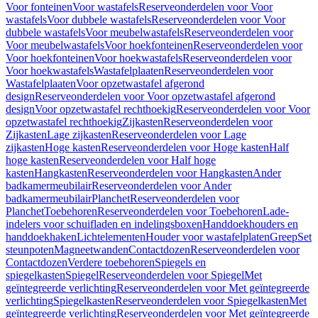
Voor fonteinen
Voor wastafels
Reserveonderdelen voor Voor
wastafels
Voor dubbele wastafels
Reserveonderdelen voor Voor
dubbele wastafels
Voor meubelwastafels
Reserveonderdelen voor
Voor meubelwastafels
Voor hoekfonteinen
Reserveonderdelen voor
Voor hoekfonteinen
Voor hoekwastafels
Reserveonderdelen voor
Voor hoekwastafels
Wastafelplaaten
Reserveonderdelen voor
Wastafelplaaten
Voor opzetwastafel afgerond
design
Reserveonderdelen voor Voor opzetwastafel afgerond
design
Voor opzetwastafel rechthoekig
Reserveonderdelen voor Voor
opzetwastafel rechthoekig
Zijkasten
Reserveonderdelen voor
Zijkasten
Lage zijkasten
Reserveonderdelen voor Lage
zijkasten
Hoge kasten
Reserveonderdelen voor Hoge kasten
Half
hoge kasten
Reserveonderdelen voor Half hoge
kasten
Hangkasten
Reserveonderdelen voor Hangkasten
Ander
badkamermeubilair
Reserveonderdelen voor Ander
badkamermeubilair
Planchet
Reserveonderdelen voor
Planchet
Toebehoren
Reserveonderdelen voor Toebehoren
Lade-
indelers voor schuifladen en indelingsboxen
Handdoekhouders en
handdoekhaken
Lichtelementen
Houder voor wastafelplaten
Greep
Set
steunpoten
Magneetwanden
Contactdozen
Reserveonderdelen voor
Contactdozen
Verdere toebehoren
Spiegels en
spiegelkasten
Spiegel
Reserveonderdelen voor Spiegel
Met
geïntegreerde verlichting
Reserveonderdelen voor Met geïntegreerde
verlichting
Spiegelkasten
Reserveonderdelen voor Spiegelkasten
Met
geïntegreerde verlichting
Reserveonderdelen voor Met geïntegreerde