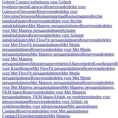
Geberit Connect toebehoren voor Geberit
hygiënesysteem
Gateways
Reserveonderdelen voor
Gateways
Omvormer
Reserveonderdelen voor
Omvormer
Sensoren
Montagemateriaal
Basisarmaturen
Rechte
spindelafsluiters
Reserveonderdelen voor Rechte
spindelafsluiters
Met Mapress persaansluitingen
Reserveonderdelen
voor Met Mapress persaansluitingen
Schuine
spindelafsluiters
Reserveonderdelen voor Schuine
spindelafsluiters
Met FlowFit persaansluitingen
Reserveonderdelen
voor Met FlowFit persaansluitingen
Met Mepla
persaansluitingen
Reserveonderdelen voor Met Mepla
persaansluitingen
Met Mapress persaansluitingen
Reserveonderdelen
voor Met Mapress
persaansluitingen
Monsternameventielen
Aftapventielen
Kogelkranen
R
voor Kogelkranen
Met FlowFit persaansluitingen
Reserveonderdelen
voor Met FlowFit persaansluitingen
Met Mepla
persaansluitingen
Reserveonderdelen voor Met Mepla
persaansluitingen
Met Mapress persaansluitingen
Reserveonderdelen
voor Met Mapress persaansluitingen
Met Mapress persaansluitingen,
FKM blauw
Reserveonderdelen voor Met Mapress
persaansluitingen, FKM blauw
Afsluit- en verdelereenheden voor
inbouwmontage
Reserveonderdelen voor Afsluit- en
verdelereenheden voor inbouwmontage
Met aansluitingen
Compact
Reserveonderdelen voor Met aansluitingen
Compact
Terugslagventielen
Met Mapress