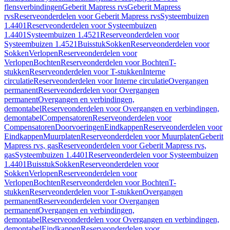
flensverbindingen
Geberit Mapress rvs
Geberit Mapress
rvs
Reserveonderdelen voor Geberit Mapress rvs
Systeembuizen
1.4401
Reserveonderdelen voor Systeembuizen
1.4401
Systeembuizen 1.4521
Reserveonderdelen voor
Systeembuizen 1.4521
Buisstuk
Sokken
Reserveonderdelen voor
Sokken
Verlopen
Reserveonderdelen voor
Verlopen
Bochten
Reserveonderdelen voor Bochten
T-
stukken
Reserveonderdelen voor T-stukken
Interne
circulatie
Reserveonderdelen voor Interne circulatie
Overgangen
permanent
Reserveonderdelen voor Overgangen
permanent
Overgangen en verbindingen,
demontabel
Reserveonderdelen voor Overgangen en verbindingen,
demontabel
Compensatoren
Reserveonderdelen voor
Compensatoren
Doorvoeringen
Eindkappen
Reserveonderdelen voor
Eindkappen
Muurplaten
Reserveonderdelen voor Muurplaten
Geberit
Mapress rvs, gas
Reserveonderdelen voor Geberit Mapress rvs,
gas
Systeembuizen 1.4401
Reserveonderdelen voor Systeembuizen
1.4401
Buisstuk
Sokken
Reserveonderdelen voor
Sokken
Verlopen
Reserveonderdelen voor
Verlopen
Bochten
Reserveonderdelen voor Bochten
T-
stukken
Reserveonderdelen voor T-stukken
Overgangen
permanent
Reserveonderdelen voor Overgangen
permanent
Overgangen en verbindingen,
demontabel
Reserveonderdelen voor Overgangen en verbindingen,
demontabel
Eindkappen
Reserveonderdelen voor