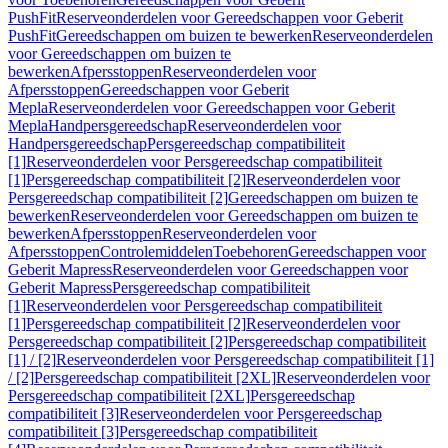
PushFit
Reserveonderdelen voor Gereedschappen voor Geberit
PushFit
Gereedschappen om buizen te bewerken
Reserveonderdelen
voor Gereedschappen om buizen te
bewerken
Afpersstoppen
Reserveonderdelen voor
Afpersstoppen
Gereedschappen voor Geberit
Mepla
Reserveonderdelen voor Gereedschappen voor Geberit
Mepla
Handpersgereedschap
Reserveonderdelen voor
Handpersgereedschap
Persgereedschap compatibiliteit
[1]
Reserveonderdelen voor Persgereedschap compatibiliteit
[1]
Persgereedschap compatibiliteit [2]
Reserveonderdelen voor
Persgereedschap compatibiliteit [2]
Gereedschappen om buizen te
bewerken
Reserveonderdelen voor Gereedschappen om buizen te
bewerken
Afpersstoppen
Reserveonderdelen voor
Afpersstoppen
Controlemiddelen
Toebehoren
Gereedschappen voor
Geberit Mapress
Reserveonderdelen voor Gereedschappen voor
Geberit Mapress
Persgereedschap compatibiliteit
[1]
Reserveonderdelen voor Persgereedschap compatibiliteit
[1]
Persgereedschap compatibiliteit [2]
Reserveonderdelen voor
Persgereedschap compatibiliteit [2]
Persgereedschap compatibiliteit
[1] / [2]
Reserveonderdelen voor Persgereedschap compatibiliteit [1]
/ [2]
Persgereedschap compatibiliteit [2XL]
Reserveonderdelen voor
Persgereedschap compatibiliteit [2XL]
Persgereedschap
compatibiliteit [3]
Reserveonderdelen voor Persgereedschap
compatibiliteit [3]
Persgereedschap compatibiliteit