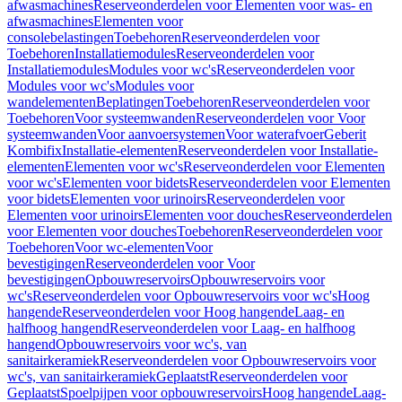
afwasmachines
Reserveonderdelen voor Elementen voor was- en
afwasmachines
Elementen voor
consolebelastingen
Toebehoren
Reserveonderdelen voor
Toebehoren
Installatiemodules
Reserveonderdelen voor
Installatiemodules
Modules voor wc's
Reserveonderdelen voor
Modules voor wc's
Modules voor
wandelementen
Beplatingen
Toebehoren
Reserveonderdelen voor
Toebehoren
Voor systeemwanden
Reserveonderdelen voor Voor
systeemwanden
Voor aanvoersystemen
Voor waterafvoer
Geberit
Kombifix
Installatie-elementen
Reserveonderdelen voor Installatie-
elementen
Elementen voor wc's
Reserveonderdelen voor Elementen
voor wc's
Elementen voor bidets
Reserveonderdelen voor Elementen
voor bidets
Elementen voor urinoirs
Reserveonderdelen voor
Elementen voor urinoirs
Elementen voor douches
Reserveonderdelen
voor Elementen voor douches
Toebehoren
Reserveonderdelen voor
Toebehoren
Voor wc-elementen
Voor
bevestigingen
Reserveonderdelen voor Voor
bevestigingen
Opbouwreservoirs
Opbouwreservoirs voor
wc's
Reserveonderdelen voor Opbouwreservoirs voor wc's
Hoog
hangende
Reserveonderdelen voor Hoog hangende
Laag- en
halfhoog hangend
Reserveonderdelen voor Laag- en halfhoog
hangend
Opbouwreservoirs voor wc's, van
sanitairkeramiek
Reserveonderdelen voor Opbouwreservoirs voor
wc's, van sanitairkeramiek
Geplaatst
Reserveonderdelen voor
Geplaatst
Spoelpijpen voor opbouwreservoirs
Hoog hangende
Laag-