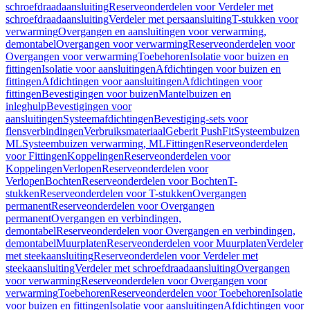
schroefdraadaansluiting
Reserveonderdelen voor Verdeler met
schroefdraadaansluiting
Verdeler met persaansluiting
T-stukken voor
verwarming
Overgangen en aansluitingen voor verwarming,
demontabel
Overgangen voor verwarming
Reserveonderdelen voor
Overgangen voor verwarming
Toebehoren
Isolatie voor buizen en
fittingen
Isolatie voor aansluitingen
Afdichtingen voor buizen en
fittingen
Afdichtingen voor aansluitingen
Afdichtingen voor
fittingen
Bevestigingen voor buizen
Mantelbuizen en
inleghulp
Bevestigingen voor
aansluitingen
Systeemafdichtingen
Bevestiging-sets voor
flensverbindingen
Verbruiksmateriaal
Geberit PushFit
Systeembuizen
ML
Systeembuizen verwarming, ML
Fittingen
Reserveonderdelen
voor Fittingen
Koppelingen
Reserveonderdelen voor
Koppelingen
Verlopen
Reserveonderdelen voor
Verlopen
Bochten
Reserveonderdelen voor Bochten
T-
stukken
Reserveonderdelen voor T-stukken
Overgangen
permanent
Reserveonderdelen voor Overgangen
permanent
Overgangen en verbindingen,
demontabel
Reserveonderdelen voor Overgangen en verbindingen,
demontabel
Muurplaten
Reserveonderdelen voor Muurplaten
Verdeler
met steekaansluiting
Reserveonderdelen voor Verdeler met
steekaansluiting
Verdeler met schroefdraadaansluiting
Overgangen
voor verwarming
Reserveonderdelen voor Overgangen voor
verwarming
Toebehoren
Reserveonderdelen voor Toebehoren
Isolatie
voor buizen en fittingen
Isolatie voor aansluitingen
Afdichtingen voor