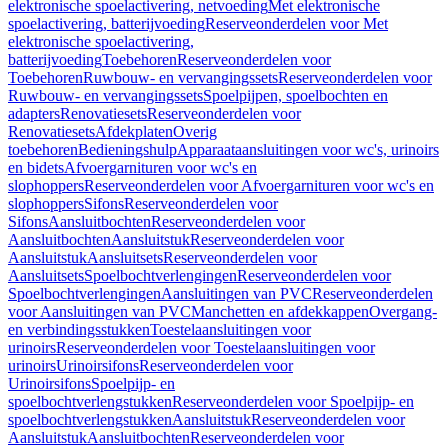
elektronische spoelactivering, netvoeding
Met elektronische
spoelactivering, batterijvoeding
Reserveonderdelen voor Met
elektronische spoelactivering,
batterijvoeding
Toebehoren
Reserveonderdelen voor
Toebehoren
Ruwbouw- en vervangingssets
Reserveonderdelen voor
Ruwbouw- en vervangingssets
Spoelpijpen, spoelbochten en
adapters
Renovatiesets
Reserveonderdelen voor
Renovatiesets
Afdekplaten
Overig
toebehoren
Bedieningshulp
Apparaataansluitingen voor wc's, urinoirs
en bidets
Afvoergarnituren voor wc's en
slophoppers
Reserveonderdelen voor Afvoergarnituren voor wc's en
slophoppers
Sifons
Reserveonderdelen voor
Sifons
Aansluitbochten
Reserveonderdelen voor
Aansluitbochten
Aansluitstuk
Reserveonderdelen voor
Aansluitstuk
Aansluitsets
Reserveonderdelen voor
Aansluitsets
Spoelbochtverlengingen
Reserveonderdelen voor
Spoelbochtverlengingen
Aansluitingen van PVC
Reserveonderdelen
voor Aansluitingen van PVC
Manchetten en afdekkappen
Overgang-
en verbindingsstukken
Toestelaansluitingen voor
urinoirs
Reserveonderdelen voor Toestelaansluitingen voor
urinoirs
Urinoirsifons
Reserveonderdelen voor
Urinoirsifons
Spoelpijp- en
spoelbochtverlengstukken
Reserveonderdelen voor Spoelpijp- en
spoelbochtverlengstukken
Aansluitstuk
Reserveonderdelen voor
Aansluitstuk
Aansluitbochten
Reserveonderdelen voor