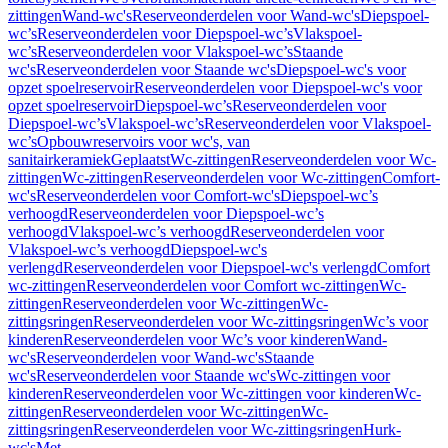
zittingen
Wand-wc's
Reserveonderdelen voor Wand-wc's
Diepspoel-
wc’s
Reserveonderdelen voor Diepspoel-wc’s
Vlakspoel-
wc’s
Reserveonderdelen voor Vlakspoel-wc’s
Staande
wc's
Reserveonderdelen voor Staande wc's
Diepspoel-wc's voor
opzet spoelreservoir
Reserveonderdelen voor Diepspoel-wc's voor
opzet spoelreservoir
Diepspoel-wc’s
Reserveonderdelen voor
Diepspoel-wc’s
Vlakspoel-wc’s
Reserveonderdelen voor Vlakspoel-
wc’s
Opbouwreservoirs voor wc's, van
sanitairkeramiek
Geplaatst
Wc-zittingen
Reserveonderdelen voor Wc-
zittingen
Wc-zittingen
Reserveonderdelen voor Wc-zittingen
Comfort-
wc's
Reserveonderdelen voor Comfort-wc's
Diepspoel-wc’s
verhoogd
Reserveonderdelen voor Diepspoel-wc’s
verhoogd
Vlakspoel-wc’s verhoogd
Reserveonderdelen voor
Vlakspoel-wc’s verhoogd
Diepspoel-wc's
verlengd
Reserveonderdelen voor Diepspoel-wc's verlengd
Comfort
wc-zittingen
Reserveonderdelen voor Comfort wc-zittingen
Wc-
zittingen
Reserveonderdelen voor Wc-zittingen
Wc-
zittingsringen
Reserveonderdelen voor Wc-zittingsringen
Wc’s voor
kinderen
Reserveonderdelen voor Wc’s voor kinderen
Wand-
wc's
Reserveonderdelen voor Wand-wc's
Staande
wc's
Reserveonderdelen voor Staande wc's
Wc-zittingen voor
kinderen
Reserveonderdelen voor Wc-zittingen voor kinderen
Wc-
zittingen
Reserveonderdelen voor Wc-zittingen
Wc-
zittingsringen
Reserveonderdelen voor Wc-zittingsringen
Hurk-
wc's
Met