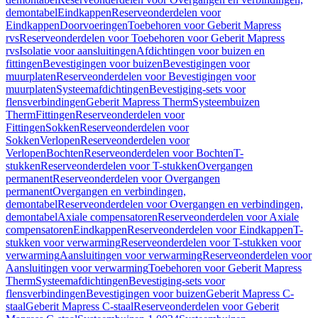
demontabel
Eindkappen
Reserveonderdelen voor
Eindkappen
Doorvoeringen
Toebehoren voor Geberit Mapress
rvs
Reserveonderdelen voor Toebehoren voor Geberit Mapress
rvs
Isolatie voor aansluitingen
Afdichtingen voor buizen en
fittingen
Bevestigingen voor buizen
Bevestigingen voor
muurplaten
Reserveonderdelen voor Bevestigingen voor
muurplaten
Systeemafdichtingen
Bevestiging-sets voor
flensverbindingen
Geberit Mapress Therm
Systeembuizen
Therm
Fittingen
Reserveonderdelen voor
Fittingen
Sokken
Reserveonderdelen voor
Sokken
Verlopen
Reserveonderdelen voor
Verlopen
Bochten
Reserveonderdelen voor Bochten
T-
stukken
Reserveonderdelen voor T-stukken
Overgangen
permanent
Reserveonderdelen voor Overgangen
permanent
Overgangen en verbindingen,
demontabel
Reserveonderdelen voor Overgangen en verbindingen,
demontabel
Axiale compensatoren
Reserveonderdelen voor Axiale
compensatoren
Eindkappen
Reserveonderdelen voor Eindkappen
T-
stukken voor verwarming
Reserveonderdelen voor T-stukken voor
verwarming
Aansluitingen voor verwarming
Reserveonderdelen voor
Aansluitingen voor verwarming
Toebehoren voor Geberit Mapress
Therm
Systeemafdichtingen
Bevestiging-sets voor
flensverbindingen
Bevestigingen voor buizen
Geberit Mapress C-
staal
Geberit Mapress C-staal
Reserveonderdelen voor Geberit