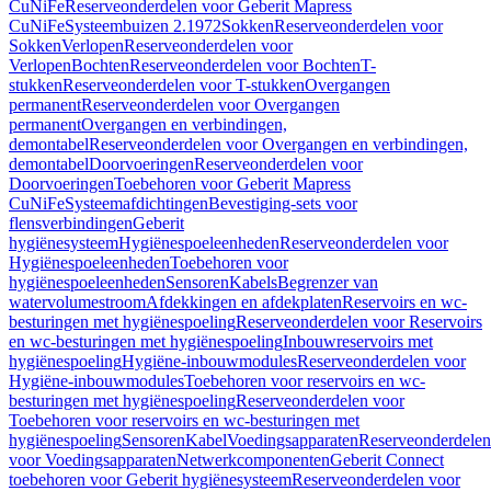
CuNiFe
Reserveonderdelen voor Geberit Mapress
CuNiFe
Systeembuizen 2.1972
Sokken
Reserveonderdelen voor
Sokken
Verlopen
Reserveonderdelen voor
Verlopen
Bochten
Reserveonderdelen voor Bochten
T-
stukken
Reserveonderdelen voor T-stukken
Overgangen
permanent
Reserveonderdelen voor Overgangen
permanent
Overgangen en verbindingen,
demontabel
Reserveonderdelen voor Overgangen en verbindingen,
demontabel
Doorvoeringen
Reserveonderdelen voor
Doorvoeringen
Toebehoren voor Geberit Mapress
CuNiFe
Systeemafdichtingen
Bevestiging-sets voor
flensverbindingen
Geberit
hygiënesysteem
Hygiënespoeleenheden
Reserveonderdelen voor
Hygiënespoeleenheden
Toebehoren voor
hygiënespoeleenheden
Sensoren
Kabels
Begrenzer van
watervolumestroom
Afdekkingen en afdekplaten
Reservoirs en wc-
besturingen met hygiënespoeling
Reserveonderdelen voor Reservoirs
en wc-besturingen met hygiënespoeling
Inbouwreservoirs met
hygiënespoeling
Hygiëne-inbouwmodules
Reserveonderdelen voor
Hygiëne-inbouwmodules
Toebehoren voor reservoirs en wc-
besturingen met hygiënespoeling
Reserveonderdelen voor
Toebehoren voor reservoirs en wc-besturingen met
hygiënespoeling
Sensoren
Kabel
Voedingsapparaten
Reserveonderdelen
voor Voedingsapparaten
Netwerkcomponenten
Geberit Connect
toebehoren voor Geberit hygiënesysteem
Reserveonderdelen voor