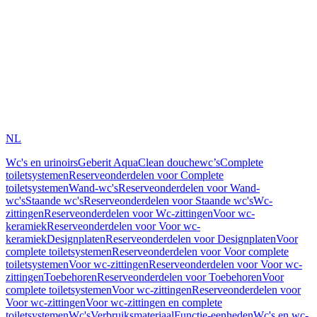
NL
Wc's en urinoirs
Geberit AquaClean douchewc’s
Complete
toiletsystemen
Reserveonderdelen voor Complete
toiletsystemen
Wand-wc's
Reserveonderdelen voor Wand-
wc's
Staande wc's
Reserveonderdelen voor Staande wc's
Wc-
zittingen
Reserveonderdelen voor Wc-zittingen
Voor wc-
keramiek
Reserveonderdelen voor Voor wc-
keramiek
Designplaten
Reserveonderdelen voor Designplaten
Voor
complete toiletsystemen
Reserveonderdelen voor Voor complete
toiletsystemen
Voor wc-zittingen
Reserveonderdelen voor Voor wc-
zittingen
Toebehoren
Reserveonderdelen voor Toebehoren
Voor
complete toiletsystemen
Voor wc-zittingen
Reserveonderdelen voor
Voor wc-zittingen
Voor wc-zittingen en complete
toiletsystemen
Wc's
Verbruiksmateriaal
Functie-eenheden
Wc's en wc-