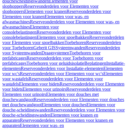
douchescheidingswanden
Elementen voor
slophoppers
Reserveonderdelen voor Elementen voor
slophoppers
Elementen voor kranen
Reserveonderdelen voor
Elementen voor kranen
Elementen voor was- en
afwasmachines
Reserveonderdelen voor Elementen voor was- en
afwasmachines
Elementen voor
consolebelastingen
Reserveonderdelen voor Elementen voor
consolebelastingen
Elementen voor spoelbakken
Reserveonderdelen
voor Elementen voor spoelbakken
Toebehoren
Reserveonderdelen
voor Toebehoren
Geberit GIS
Systeemwanden
Reserveonderdelen
voor Systeemwanden
Draagsystemen
Toebehoren voor
prefabricages
Reserveonderdelen voor Toebehoren voor
prefabricages
Toebehoren voor geluidsisolatie
Beplatingen
Installatie-
elementen
Reserveonderdelen voor Installatie-elementen
Elementen
voor wc's
Reserveonderdelen voor Elementen voor wc's
Elementen
voor wastafels
Reserveonderdelen voor Elementen voor
wastafels
Elementen voor bidets
Reserveonderdelen voor Elementen
voor bidets
Elementen voor urinoirs
Reserveonderdelen voor
Elementen voor urinoirs
Elementen voor douches met
douchewandgoot
Reserveonderdelen voor Elementen voor douches
met douchewandgoot
Elementen voor douches
Elementen voor
douche-scheidingswanden
Reserveonderdelen voor Elementen voor
douche-scheidingswanden
Elementen voor kranen en
apparaten
Reserveonderdelen voor Elementen voor kranen en
apparaten
Elementen voor was- en