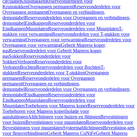
circulatie
Kruisstukken
Reserveonderdelen voor
Kruisstukken
Overgangen permanent
Reserveonderdelen voor
Overgangen permanent
Overgangen en verbindingen,
demontabel
Reserveonderdelen voor Overgangen en verbindingen,
demontabel
Eindkappen
Reserveonderdelen voor
Eindkappen
Muurplaten
Reserveonderdelen voor Muurplaten
T-
stukken voor verwarming
Reserveonderdelen voor T-stukken voor
verwarming
Overgangen voor verwarming
Reserveonderdelen voor
Overgangen voor verwarming
Geberit Mapress koper,
gas
Reserveonderdelen voor Geberit Mapress koper,
gas
Sokken
Reserveonderdelen voor
Sokken
Verlopen
Reserveonderdelen voor
Verlopen
Bochten
Reserveonderdelen voor Bochten
T-
stukken
Reserveonderdelen voor T-stukken
Overgangen
permanent
Reserveonderdelen voor Overgangen
permanent
Overgangen en verbindingen,
demontabel
Reserveonderdelen voor Overgangen en verbindingen,
demontabel
Eindkappen
Reserveonderdelen voor
Eindkappen
Muurplaten
Reserveonderdelen voor
Muurplaten
Toebehoren voor Mapress koper
Reserveonderdelen voor
Toebehoren voor Mapress koper
Isolatie voor
aansluitingen
Afdichtingen voor buizen en fittingen
Bevestigingen
voor buizen
Bevestigingen voor muurplaten
Reserveonderdelen voor
Bevestigingen voor muurplaten
Systeemafdichtingen
Bevestiging-sets
voor flensverbindingen
Geberit Mapress CuNiFe
Geberit Mapress