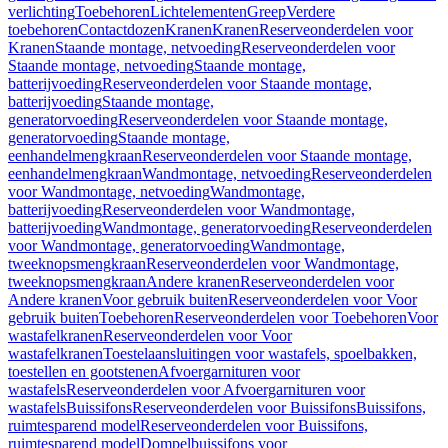
verlichting
Toebehoren
Lichtelementen
Greep
Verdere
toebehoren
Contactdozen
Kranen
Kranen
Reserveonderdelen voor
Kranen
Staande montage, netvoeding
Reserveonderdelen voor
Staande montage, netvoeding
Staande montage,
batterijvoeding
Reserveonderdelen voor Staande montage,
batterijvoeding
Staande montage,
generatorvoeding
Reserveonderdelen voor Staande montage,
generatorvoeding
Staande montage,
eenhandelmengkraan
Reserveonderdelen voor Staande montage,
eenhandelmengkraan
Wandmontage, netvoeding
Reserveonderdelen
voor Wandmontage, netvoeding
Wandmontage,
batterijvoeding
Reserveonderdelen voor Wandmontage,
batterijvoeding
Wandmontage, generatorvoeding
Reserveonderdelen
voor Wandmontage, generatorvoeding
Wandmontage,
tweeknopsmengkraan
Reserveonderdelen voor Wandmontage,
tweeknopsmengkraan
Andere kranen
Reserveonderdelen voor
Andere kranen
Voor gebruik buiten
Reserveonderdelen voor Voor
gebruik buiten
Toebehoren
Reserveonderdelen voor Toebehoren
Voor
wastafelkranen
Reserveonderdelen voor Voor
wastafelkranen
Toestelaansluitingen voor wastafels, spoelbakken,
toestellen en gootstenen
Afvoergarnituren voor
wastafels
Reserveonderdelen voor Afvoergarnituren voor
wastafels
Buissifons
Reserveonderdelen voor Buissifons
Buissifons,
ruimtesparend model
Reserveonderdelen voor Buissifons,
ruimtesparend model
Dompelbuissifons voor