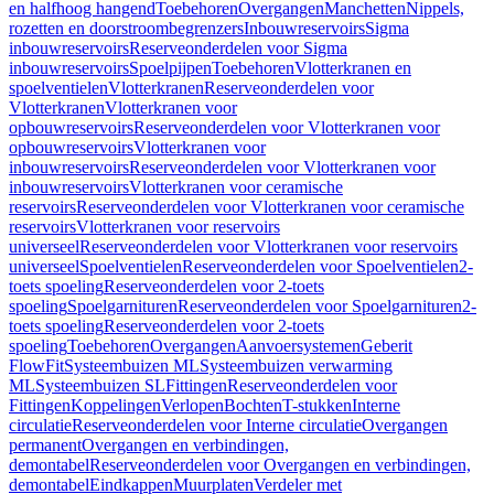
en halfhoog hangend
Toebehoren
Overgangen
Manchetten
Nippels,
rozetten en doorstroombegrenzers
Inbouwreservoirs
Sigma
inbouwreservoirs
Reserveonderdelen voor Sigma
inbouwreservoirs
Spoelpijpen
Toebehoren
Vlotterkranen en
spoelventielen
Vlotterkranen
Reserveonderdelen voor
Vlotterkranen
Vlotterkranen voor
opbouwreservoirs
Reserveonderdelen voor Vlotterkranen voor
opbouwreservoirs
Vlotterkranen voor
inbouwreservoirs
Reserveonderdelen voor Vlotterkranen voor
inbouwreservoirs
Vlotterkranen voor ceramische
reservoirs
Reserveonderdelen voor Vlotterkranen voor ceramische
reservoirs
Vlotterkranen voor reservoirs
universeel
Reserveonderdelen voor Vlotterkranen voor reservoirs
universeel
Spoelventielen
Reserveonderdelen voor Spoelventielen
2-
toets spoeling
Reserveonderdelen voor 2-toets
spoeling
Spoelgarnituren
Reserveonderdelen voor Spoelgarnituren
2-
toets spoeling
Reserveonderdelen voor 2-toets
spoeling
Toebehoren
Overgangen
Aanvoersystemen
Geberit
FlowFit
Systeembuizen ML
Systeembuizen verwarming
ML
Systeembuizen SL
Fittingen
Reserveonderdelen voor
Fittingen
Koppelingen
Verlopen
Bochten
T-stukken
Interne
circulatie
Reserveonderdelen voor Interne circulatie
Overgangen
permanent
Overgangen en verbindingen,
demontabel
Reserveonderdelen voor Overgangen en verbindingen,
demontabel
Eindkappen
Muurplaten
Verdeler met