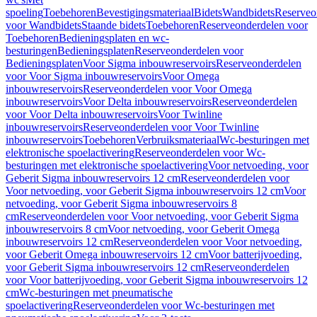
spoeling
Toebehoren
Bevestigingsmateriaal
Bidets
Wandbidets
Reserveo
voor Wandbidets
Staande bidets
Toebehoren
Reserveonderdelen voor
Toebehoren
Bedieningsplaten en wc-
besturingen
Bedieningsplaten
Reserveonderdelen voor
Bedieningsplaten
Voor Sigma inbouwreservoirs
Reserveonderdelen
voor Voor Sigma inbouwreservoirs
Voor Omega
inbouwreservoirs
Reserveonderdelen voor Voor Omega
inbouwreservoirs
Voor Delta inbouwreservoirs
Reserveonderdelen
voor Voor Delta inbouwreservoirs
Voor Twinline
inbouwreservoirs
Reserveonderdelen voor Voor Twinline
inbouwreservoirs
Toebehoren
Verbruiksmateriaal
Wc-besturingen met
elektronische spoelactivering
Reserveonderdelen voor Wc-
besturingen met elektronische spoelactivering
Voor netvoeding, voor
Geberit Sigma inbouwreservoirs 12 cm
Reserveonderdelen voor
Voor netvoeding, voor Geberit Sigma inbouwreservoirs 12 cm
Voor
netvoeding, voor Geberit Sigma inbouwreservoirs 8
cm
Reserveonderdelen voor Voor netvoeding, voor Geberit Sigma
inbouwreservoirs 8 cm
Voor netvoeding, voor Geberit Omega
inbouwreservoirs 12 cm
Reserveonderdelen voor Voor netvoeding,
voor Geberit Omega inbouwreservoirs 12 cm
Voor batterijvoeding,
voor Geberit Sigma inbouwreservoirs 12 cm
Reserveonderdelen
voor Voor batterijvoeding, voor Geberit Sigma inbouwreservoirs 12
cm
Wc-besturingen met pneumatische
spoelactivering
Reserveonderdelen voor Wc-besturingen met