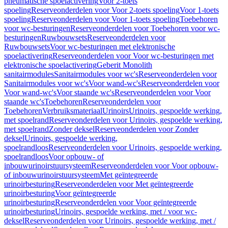
pneumatische spoelactivering
Voor 2-toets
spoeling
Reserveonderdelen voor Voor 2-toets spoeling
Voor 1-toets
spoeling
Reserveonderdelen voor Voor 1-toets spoeling
Toebehoren
voor wc-besturingen
Reserveonderdelen voor Toebehoren voor wc-
besturingen
Ruwbouwsets
Reserveonderdelen voor
Ruwbouwsets
Voor wc-besturingen met elektronische
spoelactivering
Reserveonderdelen voor Voor wc-besturingen met
elektronische spoelactivering
Geberit Monolith
sanitairmodules
Sanitairmodules voor wc's
Reserveonderdelen voor
Sanitairmodules voor wc's
Voor wand-wc's
Reserveonderdelen voor
Voor wand-wc's
Voor staande wc's
Reserveonderdelen voor Voor
staande wc's
Toebehoren
Reserveonderdelen voor
Toebehoren
Verbruiksmateriaal
Urinoirs
Urinoirs, gespoelde werking,
met spoelrand
Reserveonderdelen voor Urinoirs, gespoelde werking,
met spoelrand
Zonder deksel
Reserveonderdelen voor Zonder
deksel
Urinoirs, gespoelde werking,
spoelrandloos
Reserveonderdelen voor Urinoirs, gespoelde werking,
spoelrandloos
Voor opbouw- of
inbouwurinoirstuursysteem
Reserveonderdelen voor Voor opbouw-
of inbouwurinoirstuursysteem
Met geïntegreerde
urinoirbesturing
Reserveonderdelen voor Met geïntegreerde
urinoirbesturing
Voor geïntegreerde
urinoirbesturing
Reserveonderdelen voor Voor geïntegreerde
urinoirbesturing
Urinoirs, gespoelde werking, met / voor wc-
deksel
Reserveonderdelen voor Urinoirs, gespoelde werking, met /