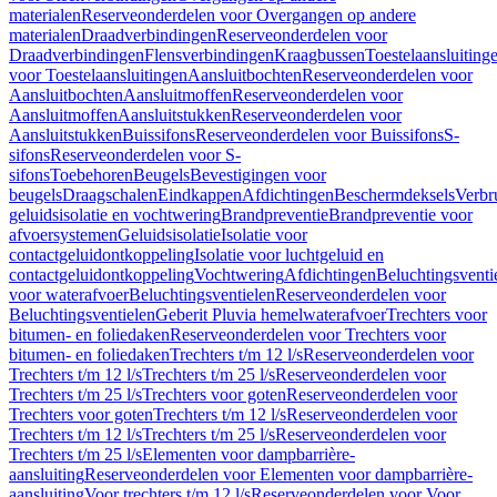
materialen
Reserveonderdelen voor Overgangen op andere
materialen
Draadverbindingen
Reserveonderdelen voor
Draadverbindingen
Flensverbindingen
Kraagbussen
Toestelaansluiting
voor Toestelaansluitingen
Aansluitbochten
Reserveonderdelen voor
Aansluitbochten
Aansluitmoffen
Reserveonderdelen voor
Aansluitmoffen
Aansluitstukken
Reserveonderdelen voor
Aansluitstukken
Buissifons
Reserveonderdelen voor Buissifons
S-
sifons
Reserveonderdelen voor S-
sifons
Toebehoren
Beugels
Bevestigingen voor
beugels
Draagschalen
Eindkappen
Afdichtingen
Beschermdeksels
Verbr
geluidsisolatie en vochtwering
Brandpreventie
Brandpreventie voor
afvoersystemen
Geluidsisolatie
Isolatie voor
contactgeluidontkoppeling
Isolatie voor luchtgeluid en
contactgeluidontkoppeling
Vochtwering
Afdichtingen
Beluchtingsventi
voor waterafvoer
Beluchtingsventielen
Reserveonderdelen voor
Beluchtingsventielen
Geberit Pluvia hemelwaterafvoer
Trechters voor
bitumen- en foliedaken
Reserveonderdelen voor Trechters voor
bitumen- en foliedaken
Trechters t/m 12 l/s
Reserveonderdelen voor
Trechters t/m 12 l/s
Trechters t/m 25 l/s
Reserveonderdelen voor
Trechters t/m 25 l/s
Trechters voor goten
Reserveonderdelen voor
Trechters voor goten
Trechters t/m 12 l/s
Reserveonderdelen voor
Trechters t/m 12 l/s
Trechters t/m 25 l/s
Reserveonderdelen voor
Trechters t/m 25 l/s
Elementen voor dampbarrière-
aansluiting
Reserveonderdelen voor Elementen voor dampbarrière-
aansluiting
Voor trechters t/m 12 l/s
Reserveonderdelen voor Voor