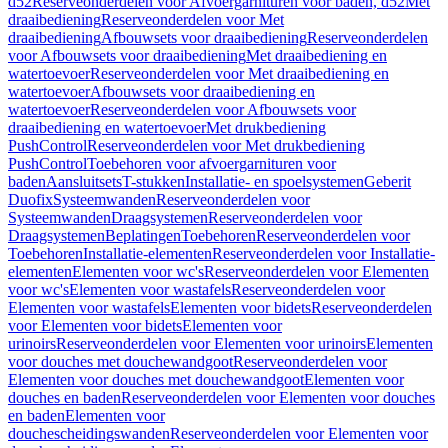
d52
Reserveonderdelen voor Afvoergarnituren voor baden, d52
Met
draaibediening
Reserveonderdelen voor Met
draaibediening
Afbouwsets voor draaibediening
Reserveonderdelen
voor Afbouwsets voor draaibediening
Met draaibediening en
watertoevoer
Reserveonderdelen voor Met draaibediening en
watertoevoer
Afbouwsets voor draaibediening en
watertoevoer
Reserveonderdelen voor Afbouwsets voor
draaibediening en watertoevoer
Met drukbediening
PushControl
Reserveonderdelen voor Met drukbediening
PushControl
Toebehoren voor afvoergarnituren voor
baden
Aansluitsets
T-stukken
Installatie- en spoelsystemen
Geberit
Duofix
Systeemwanden
Reserveonderdelen voor
Systeemwanden
Draagsystemen
Reserveonderdelen voor
Draagsystemen
Beplatingen
Toebehoren
Reserveonderdelen voor
Toebehoren
Installatie-elementen
Reserveonderdelen voor Installatie-
elementen
Elementen voor wc's
Reserveonderdelen voor Elementen
voor wc's
Elementen voor wastafels
Reserveonderdelen voor
Elementen voor wastafels
Elementen voor bidets
Reserveonderdelen
voor Elementen voor bidets
Elementen voor
urinoirs
Reserveonderdelen voor Elementen voor urinoirs
Elementen
voor douches met douchewandgoot
Reserveonderdelen voor
Elementen voor douches met douchewandgoot
Elementen voor
douches en baden
Reserveonderdelen voor Elementen voor douches
en baden
Elementen voor
douchescheidingswanden
Reserveonderdelen voor Elementen voor