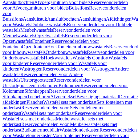
Aansluitbochten
Afvoergarnituren voor bidets
Reserveonderdelen
voor Afvoergarnituren voor bidets
Buissifons
Reserveonderdelen
voor
Buissifons
Aansluitstuk
Aansluitbochten
Aansluitingen
Afdichtingen
Was
voor Wastafels
Dubbele wastafels
Reserveonderdelen voor Dubbele
wastafels
Meubelwastafels
Reserveonderdelen voor
Meubelwastafels
Opzetwastafels
Reserveonderdelen voor
Opzetwastafels
Fonteinen
Reserveonderdelen voor
Fonteinen
Opzetfontein
Hoekfonteinen
Inbouwwastafels
Reserveonderd
voor Inbouwwastafels
Onderbouwwastafels
Reserveonderdelen voor
Onderbouwwastafels
Hoekwastafels
Wastafels Comfort
Wastafels
voor kinderen
Reserveonderdelen voor Wastafels voor
kinderen
Wastroggen
Reserveonderdelen voor Wastroggen
Andere
wastafels
Reserveonderdelen voor Andere
wastafels
Uitstortgootsteen
Reserveonderdelen voor
Uitstortgootsteen
Toebehoren
Kolommen
Reserveonderdelen voor
Kolommen
Sifonkappen
Reserveonderdelen voor
Sifonkappen
Toebehoren
Afvoerdeksel
Bevestigingsmateriaal
Decorati
afdekkingen
Planchet
Wastafel sets met onderkast
Sets fonteinen met
onderkast
Reserveonderdelen voor Sets fonteinen met
onderkast
Wastafel sets met onderkast
Reserveonderdelen voor
Wastafel sets met onderkast
Meubelwastafel sets met
onderkast
Reserveonderdelen voor Meubelwastafel sets met
onderkast
Badkamermeubilair
Wastafelonderkasten
Reserveonderdelen
voor Wastafelonderkasten
Voor fonteinen
Reserveonderdelen voor