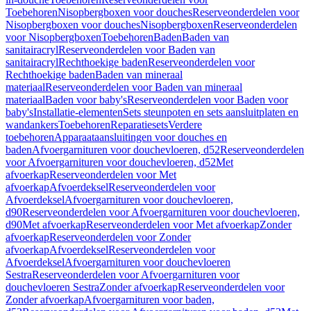
Toebehoren
Nisopbergboxen voor douches
Reserveonderdelen voor
Nisopbergboxen voor douches
Nisopbergboxen
Reserveonderdelen
voor Nisopbergboxen
Toebehoren
Baden
Baden van
sanitairacryl
Reserveonderdelen voor Baden van
sanitairacryl
Rechthoekige baden
Reserveonderdelen voor
Rechthoekige baden
Baden van mineraal
materiaal
Reserveonderdelen voor Baden van mineraal
materiaal
Baden voor baby's
Reserveonderdelen voor Baden voor
baby's
Installatie-elementen
Sets steunpoten en sets aansluitplaten en
wandankers
Toebehoren
Reparatiesets
Verdere
toebehoren
Apparaataansluitingen voor douches en
baden
Afvoergarnituren voor douchevloeren, d52
Reserveonderdelen
voor Afvoergarnituren voor douchevloeren, d52
Met
afvoerkap
Reserveonderdelen voor Met
afvoerkap
Afvoerdeksel
Reserveonderdelen voor
Afvoerdeksel
Afvoergarnituren voor douchevloeren,
d90
Reserveonderdelen voor Afvoergarnituren voor douchevloeren,
d90
Met afvoerkap
Reserveonderdelen voor Met afvoerkap
Zonder
afvoerkap
Reserveonderdelen voor Zonder
afvoerkap
Afvoerdeksel
Reserveonderdelen voor
Afvoerdeksel
Afvoergarnituren voor douchevloeren
Sestra
Reserveonderdelen voor Afvoergarnituren voor
douchevloeren Sestra
Zonder afvoerkap
Reserveonderdelen voor
Zonder afvoerkap
Afvoergarnituren voor baden,