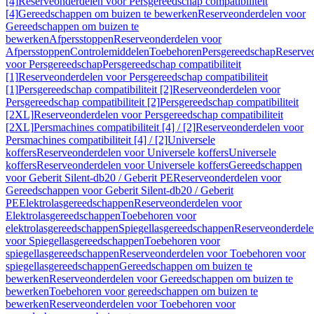
[4]
Reserveonderdelen voor Persgereedschap compatibiliteit
[4]
Gereedschappen om buizen te bewerken
Reserveonderdelen voor
Gereedschappen om buizen te
bewerken
Afpersstoppen
Reserveonderdelen voor
Afpersstoppen
Controlemiddelen
Toebehoren
Persgereedschap
Reserve
voor Persgereedschap
Persgereedschap compatibiliteit
[1]
Reserveonderdelen voor Persgereedschap compatibiliteit
[1]
Persgereedschap compatibiliteit [2]
Reserveonderdelen voor
Persgereedschap compatibiliteit [2]
Persgereedschap compatibiliteit
[2XL]
Reserveonderdelen voor Persgereedschap compatibiliteit
[2XL]
Persmachines compatibiliteit [4] / [2]
Reserveonderdelen voor
Persmachines compatibiliteit [4] / [2]
Universele
koffers
Reserveonderdelen voor Universele koffers
Universele
koffers
Reserveonderdelen voor Universele koffers
Gereedschappen
voor Geberit Silent-db20 / Geberit PE
Reserveonderdelen voor
Gereedschappen voor Geberit Silent-db20 / Geberit
PE
Elektrolasgereedschappen
Reserveonderdelen voor
Elektrolasgereedschappen
Toebehoren voor
elektrolasgereedschappen
Spiegellasgereedschappen
Reserveonderdele
voor Spiegellasgereedschappen
Toebehoren voor
spiegellasgereedschappen
Reserveonderdelen voor Toebehoren voor
spiegellasgereedschappen
Gereedschappen om buizen te
bewerken
Reserveonderdelen voor Gereedschappen om buizen te
bewerken
Toebehoren voor gereedschappen om buizen te
bewerken
Reserveonderdelen voor Toebehoren voor