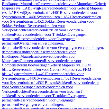
Eindkappen
Muurplaten
Reserveonderdelen voor Muurplaten
Geberit
Mapress rvs, LABS-vrij
Reserveonderdelen voor Geberit Mapress
rvs, LABS-vrij
Systeembuizen 1.4401
Reserveonderdelen voor
Systeembuizen 1.4401
Systeembuizen 1.4521
Reserveonderdelen
voor Systeembuizen 1.4521
Sokken
Reserveonderdelen voor
Sokken
Verlopen
Reserveonderdelen voor
Verlopen
Bochten
Reserveonderdelen voor Bochten
T-
stukken
Reserveonderdelen voor T-stukken
Overgangen
permanent
Reserveonderdelen voor Overgangen
permanent
Overgangen en verbindingen,
demontabel
Reserveonderdelen voor Overgangen en verbindingen,
demontabel
Eindkappen
Reserveonderdelen voor
Eindkappen
Muurplaten
Reserveonderdelen voor
Muurplaten
Compensatoren
Reserveonderdelen voor
Compensatoren
Doorvoeringen
Geberit Mapress rvs, FKM
blauw
Reserveonderdelen voor Geberit Mapress rvs, FKM
blauw
Systeembuizen 1.4401
Reserveonderdelen voor
Systeembuizen 1.4401
Systeembuizen 1.4521
Reserveonderdelen
voor Systeembuizen 1.4521
Buisstuk
Sokken
Reserveonderdelen
voor Sokken
Verlopen
Reserveonderdelen voor
Verlopen
Bochten
Reserveonderdelen voor Bochten
T-
stukken
Reserveonderdelen voor T-stukken
Overgangen
permanent
Reserveonderdelen voor Overgangen
permanent
Overgangen en verbindingen,
demontabel
Reserveonderdelen voor Overgangen en verbindingen,