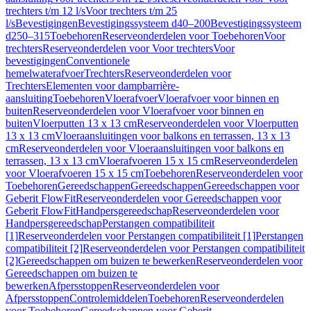
trechters t/m 12 l/s
Voor trechters t/m 25
l/s
Bevestigingen
Bevestigingssysteem d40–200
Bevestigingssysteem
d250–315
Toebehoren
Reserveonderdelen voor Toebehoren
Voor
trechters
Reserveonderdelen voor Voor trechters
Voor
bevestigingen
Conventionele
hemelwaterafvoer
Trechters
Reserveonderdelen voor
Trechters
Elementen voor dampbarrière-
aansluiting
Toebehoren
Vloerafvoer
Vloerafvoer voor binnen en
buiten
Reserveonderdelen voor Vloerafvoer voor binnen en
buiten
Vloerputten 13 x 13 cm
Reserveonderdelen voor Vloerputten
13 x 13 cm
Vloeraansluitingen voor balkons en terrassen, 13 x 13
cm
Reserveonderdelen voor Vloeraansluitingen voor balkons en
terrassen, 13 x 13 cm
Vloerafvoeren 15 x 15 cm
Reserveonderdelen
voor Vloerafvoeren 15 x 15 cm
Toebehoren
Reserveonderdelen voor
Toebehoren
Gereedschappen
Gereedschappen
Gereedschappen voor
Geberit FlowFit
Reserveonderdelen voor Gereedschappen voor
Geberit FlowFit
Handpersgereedschap
Reserveonderdelen voor
Handpersgereedschap
Perstangen compatibiliteit
[1]
Reserveonderdelen voor Perstangen compatibiliteit [1]
Perstangen
compatibiliteit [2]
Reserveonderdelen voor Perstangen compatibiliteit
[2]
Gereedschappen om buizen te bewerken
Reserveonderdelen voor
Gereedschappen om buizen te
bewerken
Afpersstoppen
Reserveonderdelen voor
Afpersstoppen
Controlemiddelen
Toebehoren
Reserveonderdelen
voor Toebehoren
Gereedschappen voor Geberit