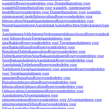
wastafels
Reserveonderdelen voor Dompelbuissifons voor
wastafels
Dompelbuissifons voor wastafels, ruimtesparend
model
Reserveonderdelen voor Dompelbuissifons voor wastafels,
ruimtesparend model
Inbouwsifons
Reserveonderdelen voor
Inbouwsifons
Wastafelaansluitingen
Reserveonderdelen voor
Wastafelaansluitingen
Aansluitstuk
Aansluitbochten
Abdeckungen
Aans
voor
Aansluitingen
Afdichtingen
Verlengingen
Inbouwboxen
Reserveonderd
voor Inbouwboxen
Toestelaansluitingen voor
spoelbakken
Reserveonderdelen voor Toestelaansluitingen voor
spoelbakken
Buissifons
Reserveonderdelen voor
Buissifons
Dubbelkamersifons
Reserveonderdelen voor
Dubbelkamersifons
Spoelbakaansluitingen
Reserveonderdelen voor
Spoelbakaansluitingen
Aansluitstuk
Reserveonderdelen voor
Aansluitstuk
Toebehoren
Reserveonderdelen voor
Toebehoren
Toestelaansluitingen voor apparaten
Reserveonderdelen
voor Toestelaansluitingen voor
apparaten
Buissifons
Reserveonderdelen voor
Buissifons
Inbouwsifons
Reserveonderdelen voor
Inbouwsifons
Opbouwsifons
Reserveonderdelen voor
Opbouwsifons
Aansluitingen
Reserveonderdelen voor
Aansluitingen
Afvoergarnituren voor
uitstortgootstenen
Reserveonderdelen voor Afvoergarnituren voor
uitstortgootstenen
Sifons
Reserveonderdelen voor
Sifons
Aansluitbochten
Reserveonderdelen voor