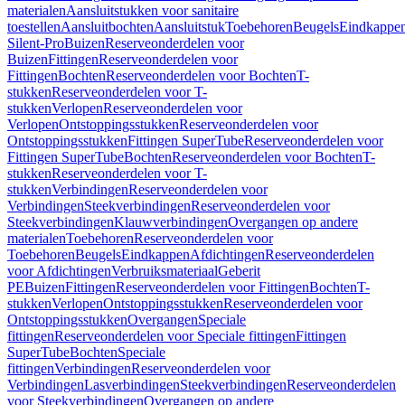
materialen
Aansluitstukken voor sanitaire
toestellen
Aansluitbochten
Aansluitstuk
Toebehoren
Beugels
Eindkappe
Silent-Pro
Buizen
Reserveonderdelen voor
Buizen
Fittingen
Reserveonderdelen voor
Fittingen
Bochten
Reserveonderdelen voor Bochten
T-
stukken
Reserveonderdelen voor T-
stukken
Verlopen
Reserveonderdelen voor
Verlopen
Ontstoppingsstukken
Reserveonderdelen voor
Ontstoppingsstukken
Fittingen SuperTube
Reserveonderdelen voor
Fittingen SuperTube
Bochten
Reserveonderdelen voor Bochten
T-
stukken
Reserveonderdelen voor T-
stukken
Verbindingen
Reserveonderdelen voor
Verbindingen
Steekverbindingen
Reserveonderdelen voor
Steekverbindingen
Klauwverbindingen
Overgangen op andere
materialen
Toebehoren
Reserveonderdelen voor
Toebehoren
Beugels
Eindkappen
Afdichtingen
Reserveonderdelen
voor Afdichtingen
Verbruiksmateriaal
Geberit
PE
Buizen
Fittingen
Reserveonderdelen voor Fittingen
Bochten
T-
stukken
Verlopen
Ontstoppingsstukken
Reserveonderdelen voor
Ontstoppingsstukken
Overgangen
Speciale
fittingen
Reserveonderdelen voor Speciale fittingen
Fittingen
SuperTube
Bochten
Speciale
fittingen
Verbindingen
Reserveonderdelen voor
Verbindingen
Lasverbindingen
Steekverbindingen
Reserveonderdelen
voor Steekverbindingen
Overgangen op andere