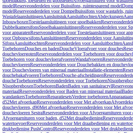
spoelbakken, toestellen en gootstenen
Afvoergarnituren voor wastafel
model
Reserveonderdelen voor Buissifons, ruimtesparend model
Dompe
model
Reserveonderdelen voor Dompelbuissifons voor wastafels, rui
Wastafelaansluitingen
Aansluitstuk
Aansluitbochten
Abdeckungen
Aans
Inbouwboxen
Toestelaansluitingen voor spoelbakken
Reserveonderdele
Dubbelkamersifons
Spoelbakaansluitingen
Reserveonderdelen voor Sp
voor apparaten
Reserveonderdelen voor Toestelaansluitingen voor app
voor Opbouwsifons
Aansluitingen
Reserveonderdelen voor Aansluitin
Sifons
Aansluitbochten
Reserveonderdelen voor Aansluitbochten
Aansl
Toebehoren
Douches en baden
Douche
Vloerafvoer voor douches
Rese
douchevloergoten
Reserveonderdelen voor Toebehoren voor douchev
Toebehoren voor douchevloerafvoeren
Wandafvoeren
Reserveonderde
douchevloeren
Reserveonderdelen voor Douchebakken en douchevlo
voor Douchevloeren van mineraal materiaal
Installatie-elementen
Reser
douchebakafvoeren
Toebehoren
Douche-afscheidingen
Reserveonderde
douche
Toebehoren
Reserveonderdelen voor Toebehoren
Nisopbergbo
Nisopbergboxen
Toebehoren
Baden
Baden van sanitairacryl
Reserveond
materiaal
Reserveonderdelen voor Baden van mineraal materiaal
Baden
wandankers
Toebehoren
Reparatiesets
Verdere toebehoren
Apparaataans
d52
Met afvoerkap
Reserveonderdelen voor Met afvoerkap
Afvoerdeks
douchevloeren, d90
Met afvoerkap
Reserveonderdelen voor Met afvoe
douchevloeren Sestra
Reserveonderdelen voor Afvoergarnituren voor 
Afvoergarnituren voor baden, d52
Met draaibediening
Reserveonderde
watertoevoer
Reserveonderdelen voor Met draaibediening en watertoe
drukbediening PushControl
Reserveonderdelen voor Met drukbedieni