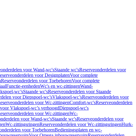
eonderdelen voor Wand-wc's
Staande wc's
Reserveonderdelen voor
eserveonderdelen voor Designplaten
Voor complete
n
Reserveonderdelen voor Toebehoren
Voor complete
iaal
Functie-eenheden
Wc's en wc-zittingen
Wand-
kspoel-wc’s
Staande wc's
Reserveonderdelen voor Staande
delen voor Diepspoel-wc’s
Vlakspoel-wc’s
Reserveonderdelen voor
eserveonderdelen voor Wc-zittingen
Comfort-wc's
Reserveonderdelen
 voor Vlakspoel-wc’s verhoogd
Diepspoel-wc's
eserveonderdelen voor Wc-zittingen
Wc-
nderdelen voor Wand-wc's
Staande wc's
Reserveonderdelen voor
gen
Wc-zittingsringen
Reserveonderdelen voor Wc-zittingsringen
Hurk-
onderdelen voor Toebehoren
Bedieningsplaten en wc-
bouwreservoirs
Voor Omega inbouwreservoirs
Reserveonderdelen