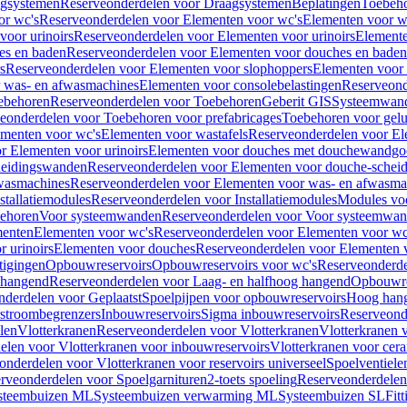
gsystemen
Reserveonderdelen voor Draagsystemen
Beplatingen
Toebeh
or wc's
Reserveonderdelen voor Elementen voor wc's
Elementen voor wa
voor urinoirs
Reserveonderdelen voor Elementen voor urinoirs
Element
es en baden
Reserveonderdelen voor Elementen voor douches en baden
s
Reserveonderdelen voor Elementen voor slophoppers
Elementen voor
 was- en afwasmachines
Elementen voor consolebelastingen
Reserveond
ebehoren
Reserveonderdelen voor Toebehoren
Geberit GIS
Systeemwan
eonderdelen voor Toebehoren voor prefabricages
Toebehoren voor gelui
ementen voor wc's
Elementen voor wastafels
Reserveonderdelen voor El
r Elementen voor urinoirs
Elementen voor douches met douchewandgo
heidingswanden
Reserveonderdelen voor Elementen voor douche-schei
wasmachines
Reserveonderdelen voor Elementen voor was- en afwasma
stallatiemodules
Reserveonderdelen voor Installatiemodules
Modules vo
behoren
Voor systeemwanden
Reserveonderdelen voor Voor systeemwa
menten
Elementen voor wc's
Reserveonderdelen voor Elementen voor wc
 urinoirs
Elementen voor douches
Reserveonderdelen voor Elementen 
tigingen
Opbouwreservoirs
Opbouwreservoirs voor wc's
Reserveonderde
 hangend
Reserveonderdelen voor Laag- en halfhoog hangend
Opbouwres
nderdelen voor Geplaatst
Spoelpijpen voor opbouwreservoirs
Hoog han
rstroombegrenzers
Inbouwreservoirs
Sigma inbouwreservoirs
Reserveond
len
Vlotterkranen
Reserveonderdelen voor Vlotterkranen
Vlotterkranen 
elen voor Vlotterkranen voor inbouwreservoirs
Vlotterkranen voor cera
onderdelen voor Vlotterkranen voor reservoirs universeel
Spoelventiele
rveonderdelen voor Spoelgarnituren
2-toets spoeling
Reserveonderdelen 
steembuizen ML
Systeembuizen verwarming ML
Systeembuizen SL
Fit