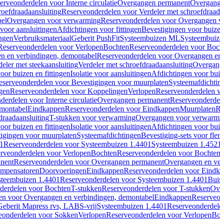
erveonderdelen voor Interne circulatie
Overgangen permanent
Overgang
roefdraadaansluiting
Reserveonderdelen voor Verdeler met schroefdraad
bel
Overgangen voor verwarming
Reserveonderdelen voor Overgangen 
voor aansluitingen
Afdichtingen voor fittingen
Bevestigingen voor buiz
ingen
Verbruiksmateriaal
Geberit PushFit
Systeembuizen ML
Systeembui
Reserveonderdelen voor Verlopen
Bochten
Reserveonderdelen voor Boc
n en verbindingen, demontabel
Reserveonderdelen voor Overgangen en
eler met steekaansluiting
Verdeler met schroefdraadaansluiting
Overgan
voor buizen en fittingen
Isolatie voor aansluitingen
Afdichtingen voor bui
eserveonderdelen voor Bevestigingen voor muurplaten
Systeemafdichti
gen
Reserveonderdelen voor Koppelingen
Verlopen
Reserveonderdelen 
erdelen voor Interne circulatie
Overgangen permanent
Reserveonderde
emontabel
Eindkappen
Reserveonderdelen voor Eindkappen
Muurplaten
R
draadaansluiting
T-stukken voor verwarming
Overgangen voor verwarm
voor buizen en fittingen
Isolatie voor aansluitingen
Afdichtingen voor bui
igingen voor muurplaten
Systeemafdichtingen
Bevestiging-sets voor fl
1
Reserveonderdelen voor Systeembuizen 1.4401
Systeembuizen 1.452
rveonderdelen voor Verlopen
Bochten
Reserveonderdelen voor Bochte
nent
Reserveonderdelen voor Overgangen permanent
Overgangen en ve
ompensatoren
Doorvoeringen
Eindkappen
Reserveonderdelen voor Eind
steembuizen 1.4401
Reserveonderdelen voor Systeembuizen 1.4401
Bui
derdelen voor Bochten
T-stukken
Reserveonderdelen voor T-stukken
Ov
en voor Overgangen en verbindingen, demontabel
Eindkappen
Reserveo
eberit Mapress rvs, LABS-vrij
Systeembuizen 1.4401
Reserveonderdel
eonderdelen voor Sokken
Verlopen
Reserveonderdelen voor Verlopen
Bo