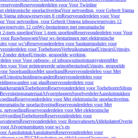
reservoirs
Reserveonderdelen voor Voor Twinline
 elektronische spoelactivering
Voor netvoeding, voor Geberit Sigma
it Sigma inbouwreservoirs 8 cm
Reserveonderdelen voor Voor
or Voor netvoeding, voor Geberit Omega inbouwreservoirs 12
ouwreservoirs 12 cm
Wc-besturingen met pneumatische
 2-toets spoeling
Voor 1-toets spoeling
Reserveonderdelen voor Voor
n voor Ruwbouwsets
Voor wc-besturingen met elektronische
ules voor wc's
Reserveonderdelen voor Sanitairmodules voor
rveonderdelen voor Toebehoren
Verbruiksmateriaal
Urinoirs
Urinoirs,
r Zonder deksel
Urinoirs, gespoelde werking,
delen voor Voor opbouw- of inbouwurinoirstuursysteem
Met
en voor Voor geïntegreerde urinoirbesturing
Urinoirs, gespoelde
voor Spoelrandloos
Met spoelrand
Reserveonderdelen voor Met
sel
Urinoirscheidingswanden
Reserveonderdelen voor
heidingswanden van glas
Reserveonderdelen voor
tairkeramiek
Toebehoren
Reserveonderdelen voor Toebehoren
Sifons
Bevestigingsmateriaal
Afvoerpluggen
Spoelverdeler
Aansluitstukken
tvoeding
Reserveonderdelen voor Met elektronische spoelactivering,
neumatische spoelactivering
Reserveonderdelen voor Met
ng, netvoeding
Reserveonderdelen voor Met elektronische
erijvoeding
Toebehoren
Reserveonderdelen voor
ovatiesets
Reserveonderdelen voor Renovatiesets
Afdekplaten
Overig
voor Afvoergarnituren voor wc's en
oor Aansluitstuk
Aansluitsets
Reserveonderdelen voor
uitingen van PVC
Manchetten en afdekkappen
Overgang- en