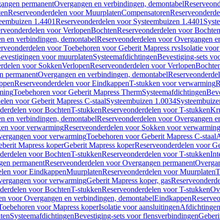
gangen permanent
Overgangen en verbindingen, demontabel
Reserveond
ten
Reserveonderdelen voor Muurplaten
Compensatoren
Reserveonderde
eembuizen 1.4401
Reserveonderdelen voor Systeembuizen 1.4401
Syst
rveonderdelen voor Verlopen
Bochten
Reserveonderdelen voor Bochte
n en verbindingen, demontabel
Reserveonderdelen voor Overgangen en
rveonderdelen voor Toebehoren voor Geberit Mapress rvs
Isolatie voor
evestigingen voor muurplaten
Systeemafdichtingen
Bevestiging-sets vo
rdelen voor Sokken
Verlopen
Reserveonderdelen voor Verlopen
Bochte
n permanent
Overgangen en verbindingen, demontabel
Reserveonderdel
ppen
Reserveonderdelen voor Eindkappen
T-stukken voor verwarming
R
ming
Toebehoren voor Geberit Mapress Therm
Systeemafdichtingen
Beve
elen voor Geberit Mapress C-staal
Systeembuizen 1.0034
Systeembuize
derdelen voor Bochten
T-stukken
Reserveonderdelen voor T-stukken
Kr
n en verbindingen, demontabel
Reserveonderdelen voor Overgangen en
en voor verwarming
Reserveonderdelen voor Sokken voor verwarmin
vergangen voor verwarming
Toebehoren voor Geberit Mapress C-staal
A
berit Mapress koper
Geberit Mapress koper
Reserveonderdelen voor Ge
derdelen voor Bochten
T-stukken
Reserveonderdelen voor T-stukken
Int
gen permanent
Reserveonderdelen voor Overgangen permanent
Overgan
elen voor Eindkappen
Muurplaten
Reserveonderdelen voor Muurplaten
T
vergangen voor verwarming
Geberit Mapress koper, gas
Reserveonderde
derdelen voor Bochten
T-stukken
Reserveonderdelen voor T-stukken
Ov
en voor Overgangen en verbindingen, demontabel
Eindkappen
Reserveo
Toebehoren voor Mapress koper
Isolatie voor aansluitingen
Afdichtingen
ten
Systeemafdichtingen
Bevestiging-sets voor flensverbindingen
Geberi