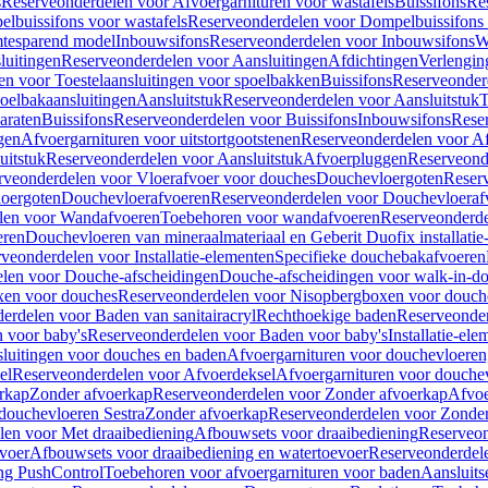
s
Reserveonderdelen voor Afvoergarnituren voor wastafels
Buissifons
Re
lbuissifons voor wastafels
Reserveonderdelen voor Dompelbuissifons 
mtesparend model
Inbouwsifons
Reserveonderdelen voor Inbouwsifons
W
luitingen
Reserveonderdelen voor Aansluitingen
Afdichtingen
Verlengin
n voor Toestelaansluitingen voor spoelbakken
Buissifons
Reserveonder
oelbakaansluitingen
Aansluitstuk
Reserveonderdelen voor Aansluitstuk
T
araten
Buissifons
Reserveonderdelen voor Buissifons
Inbouwsifons
Rese
gen
Afvoergarnituren voor uitstortgootstenen
Reserveonderdelen voor Afv
uitstuk
Reserveonderdelen voor Aansluitstuk
Afvoerpluggen
Reserveond
rveonderdelen voor Vloerafvoer voor douches
Douchevloergoten
Reser
loergoten
Douchevloerafvoeren
Reserveonderdelen voor Douchevloeraf
len voor Wandafvoeren
Toebehoren voor wandafvoeren
Reserveonderde
eren
Douchevloeren van mineraalmateriaal en Geberit Duofix installatie
veonderdelen voor Installatie-elementen
Specifieke douchebakafvoeren
len voor Douche-afscheidingen
Douche-afscheidingen voor walk-in-d
xen voor douches
Reserveonderdelen voor Nisopbergboxen voor douch
erdelen voor Baden van sanitairacryl
Rechthoekige baden
Reserveonder
 voor baby's
Reserveonderdelen voor Baden voor baby's
Installatie-el
luitingen voor douches en baden
Afvoergarnituren voor douchevloeren
el
Reserveonderdelen voor Afvoerdeksel
Afvoergarnituren voor douche
rkap
Zonder afvoerkap
Reserveonderdelen voor Zonder afvoerkap
Afvoe
douchevloeren Sestra
Zonder afvoerkap
Reserveonderdelen voor Zonder
len voor Met draaibediening
Afbouwsets voor draaibediening
Reserveon
voer
Afbouwsets voor draaibediening en watertoevoer
Reserveonderdele
ng PushControl
Toebehoren voor afvoergarnituren voor baden
Aansluits