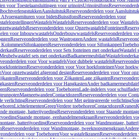
en voor Toestelaansluitingen voor urinoirs
Urinoirsifons
Reserveonderde
lbochtverlengstukken
Aansluitstuk
Reserveonderdelen voor Aansluitstu
Afvoergarnituren voor bidets
Buissifons
Reserveonderdelen voor
tafelopstellingen
Wastafels
Wastafels
Reserveonderdelen voor Wastafels
pzetwastafels
Reserveonderdelen voor Opzetwastafels
Fonteinen
Reserv
elen voor Inbouwwastafels
Onderbouwwastafels
Reserveonderdelen vo
oggen
Reserveonderdelen voor Wastroggen
Andere wastafels
Reserveond
or Kolommen
Sifonkappen
Reserveonderdelen voor Sifonkappen
Toebeho
nderkast
Reserveonderdelen voor Sets fonteinen met onderkast
Wastafel 
Meubelwastafel sets met onderkast
Badkamermeubilair
Wastafelonderka
veonderdelen voor Voor wastafels
Voor dubbele wastafels
Reserveonder
hoekfonteinen
Reserveonderdelen voor Voor hoekfonteinen
Voor hoekwa
n
Voor opzetwastafel afgerond design
Reserveonderdelen voor Voor opze
ijkasten
Reserveonderdelen voor Zijkasten
Lage zijkasten
Reserveonderd
gkasten
Reserveonderdelen voor Hangkasten
Ander badkamermeubilair
ren
Reserveonderdelen voor Toebehoren
Lade-indelers voor schuiflade
steunpoten
Magneetwanden
Contactdozen
Reserveonderdelen voor Cont
e verlichting
Reserveonderdelen voor Met geïntegreerde verlichting
Spi
ehoren
Lichtelementen
Greep
Verdere toebehoren
Contactdozen
Kranen
K
ande montage, batterijvoeding
Reserveonderdelen voor Staande montage,
rvoeding
Staande montage, eenhandelmengkraan
Reserveonderdelen vo
ntage, batterijvoeding
Reserveonderdelen voor Wandmontage, batteri
n
Reserveonderdelen voor Wandmontage, tweeknopsmengkraan
Andere
veonderdelen voor Toebehoren
Voor wastafelkranen
Reserveonderdelen 