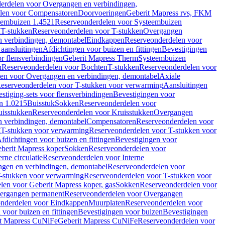
erdelen voor Overgangen en verbindingen,
len voor Compensatoren
Doorvoeringen
Geberit Mapress rvs, FKM
eembuizen 1.4521
Reserveonderdelen voor Systeembuizen
n
T-stukken
Reserveonderdelen voor T-stukken
Overgangen
 verbindingen, demontabel
Eindkappen
Reserveonderdelen voor
 aansluitingen
Afdichtingen voor buizen en fittingen
Bevestigingen
or flensverbindingen
Geberit Mapress Therm
Systeembuizen
n
Reserveonderdelen voor Bochten
T-stukken
Reserveonderdelen voor
en voor Overgangen en verbindingen, demontabel
Axiale
eserveonderdelen voor T-stukken voor verwarming
Aansluitingen
stiging-sets voor flensverbindingen
Bevestigingen voor
n 1.0215
Buisstuk
Sokken
Reserveonderdelen voor
uisstukken
Reserveonderdelen voor Kruisstukken
Overgangen
 verbindingen, demontabel
Compensatoren
Reserveonderdelen voor
g
T-stukken voor verwarming
Reserveonderdelen voor T-stukken voor
fdichtingen voor buizen en fittingen
Bevestigingen voor
berit Mapress koper
Sokken
Reserveonderdelen voor
erne circulatie
Reserveonderdelen voor Interne
gen en verbindingen, demontabel
Reserveonderdelen voor
-stukken voor verwarming
Reserveonderdelen voor T-stukken voor
len voor Geberit Mapress koper, gas
Sokken
Reserveonderdelen voor
ergangen permanent
Reserveonderdelen voor Overgangen
nderdelen voor Eindkappen
Muurplaten
Reserveonderdelen voor
 voor buizen en fittingen
Bevestigingen voor buizen
Bevestigingen
t Mapress CuNiFe
Geberit Mapress CuNiFe
Reserveonderdelen voor