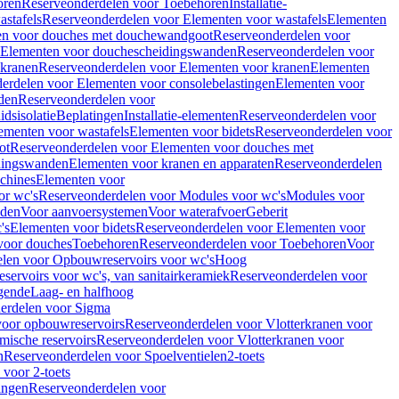
oren
Reserveonderdelen voor Toebehoren
Installatie-
stafels
Reserveonderdelen voor Elementen voor wastafels
Elementen
en voor douches met douchewandgoot
Reserveonderdelen voor
Elementen voor douchescheidingswanden
Reserveonderdelen voor
 kranen
Reserveonderdelen voor Elementen voor kranen
Elementen
erdelen voor Elementen voor consolebelastingen
Elementen voor
den
Reserveonderdelen voor
dsisolatie
Beplatingen
Installatie-elementen
Reserveonderdelen voor
ementen voor wastafels
Elementen voor bidets
Reserveonderdelen voor
ot
Reserveonderdelen voor Elementen voor douches met
dingswanden
Elementen voor kranen en apparaten
Reserveonderdelen
chines
Elementen voor
or wc's
Reserveonderdelen voor Modules voor wc's
Modules voor
nden
Voor aanvoersystemen
Voor waterafvoer
Geberit
's
Elementen voor bidets
Reserveonderdelen voor Elementen voor
voor douches
Toebehoren
Reserveonderdelen voor Toebehoren
Voor
len voor Opbouwreservoirs voor wc's
Hoog
ervoirs voor wc's, van sanitairkeramiek
Reserveonderdelen voor
gende
Laag- en halfhoog
erdelen voor Sigma
voor opbouwreservoirs
Reserveonderdelen voor Vlotterkranen voor
mische reservoirs
Reserveonderdelen voor Vlotterkranen voor
n
Reserveonderdelen voor Spoelventielen
2-toets
voor 2-toets
tingen
Reserveonderdelen voor