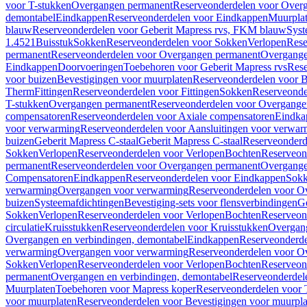
voor T-stukken
Overgangen permanent
Reserveonderdelen voor Over
demontabel
Eindkappen
Reserveonderdelen voor Eindkappen
Muurpla
blauw
Reserveonderdelen voor Geberit Mapress rvs, FKM blauw
Syst
1.4521
Buisstuk
Sokken
Reserveonderdelen voor Sokken
Verlopen
Rese
permanent
Reserveonderdelen voor Overgangen permanent
Overgange
Eindkappen
Doorvoeringen
Toebehoren voor Geberit Mapress rvs
Rese
voor buizen
Bevestigingen voor muurplaten
Reserveonderdelen voor B
Therm
Fittingen
Reserveonderdelen voor Fittingen
Sokken
Reserveonde
T-stukken
Overgangen permanent
Reserveonderdelen voor Overgange
compensatoren
Reserveonderdelen voor Axiale compensatoren
Eindka
voor verwarming
Reserveonderdelen voor Aansluitingen voor verwar
buizen
Geberit Mapress C-staal
Geberit Mapress C-staal
Reserveonderd
Sokken
Verlopen
Reserveonderdelen voor Verlopen
Bochten
Reserveon
permanent
Reserveonderdelen voor Overgangen permanent
Overgange
Compensatoren
Eindkappen
Reserveonderdelen voor Eindkappen
Sokk
verwarming
Overgangen voor verwarming
Reserveonderdelen voor O
buizen
Systeemafdichtingen
Bevestiging-sets voor flensverbindingen
Ge
Sokken
Verlopen
Reserveonderdelen voor Verlopen
Bochten
Reserveon
circulatie
Kruisstukken
Reserveonderdelen voor Kruisstukken
Overgan
Overgangen en verbindingen, demontabel
Eindkappen
Reserveonderd
verwarming
Overgangen voor verwarming
Reserveonderdelen voor O
Sokken
Verlopen
Reserveonderdelen voor Verlopen
Bochten
Reserveon
permanent
Overgangen en verbindingen, demontabel
Reserveonderdel
Muurplaten
Toebehoren voor Mapress koper
Reserveonderdelen voor 
voor muurplaten
Reserveonderdelen voor Bevestigingen voor muurpla