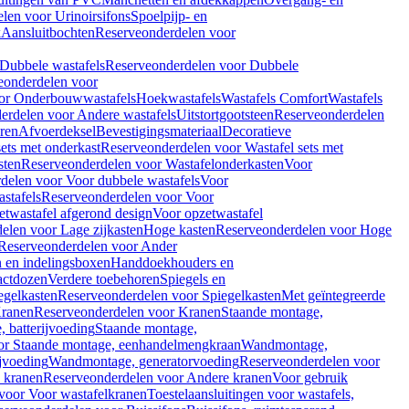
len voor Urinoirsifons
Spoelpijp- en
k
Aansluitbochten
Reserveonderdelen voor
Dubbele wastafels
Reserveonderdelen voor Dubbele
eonderdelen voor
or Onderbouwwastafels
Hoekwastafels
Wastafels Comfort
Wastafels
erdelen voor Andere wastafels
Uitstortgootsteen
Reserveonderdelen
ren
Afvoerdeksel
Bevestigingsmateriaal
Decoratieve
sets met onderkast
Reserveonderdelen voor Wastafel sets met
sten
Reserveonderdelen voor Wastafelonderkasten
Voor
delen voor Voor dubbele wastafels
Voor
stafels
Reserveonderdelen voor Voor
twastafel afgerond design
Voor opzetwastafel
elen voor Lage zijkasten
Hoge kasten
Reserveonderdelen voor Hoge
Reserveonderdelen voor Ander
n en indelingsboxen
Handdoekhouders en
actdozen
Verdere toebehoren
Spiegels en
egelkasten
Reserveonderdelen voor Spiegelkasten
Met geïntegreerde
ranen
Reserveonderdelen voor Kranen
Staande montage,
 batterijvoeding
Staande montage,
or Staande montage, eenhandelmengkraan
Wandmontage,
jvoeding
Wandmontage, generatorvoeding
Reserveonderdelen voor
 kranen
Reserveonderdelen voor Andere kranen
Voor gebruik
voor Voor wastafelkranen
Toestelaansluitingen voor wastafels,