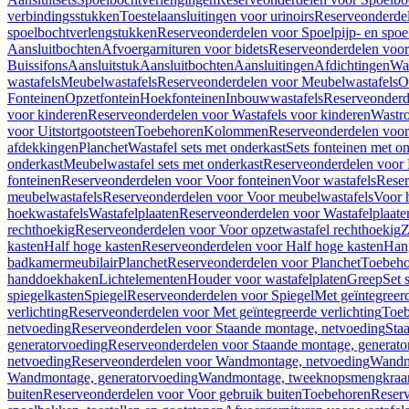
verbindingsstukken
Toestelaansluitingen voor urinoirs
Reserveonderdel
spoelbochtverlengstukken
Reserveonderdelen voor Spoelpijp- en spoe
Aansluitbochten
Afvoergarnituren voor bidets
Reserveonderdelen voor 
Buissifons
Aansluitstuk
Aansluitbochten
Aansluitingen
Afdichtingen
Was
wastafels
Meubelwastafels
Reserveonderdelen voor Meubelwastafels
O
Fonteinen
Opzetfontein
Hoekfonteinen
Inbouwwastafels
Reserveonderd
voor kinderen
Reserveonderdelen voor Wastafels voor kinderen
Wastr
voor Uitstortgootsteen
Toebehoren
Kolommen
Reserveonderdelen vo
afdekkingen
Planchet
Wastafel sets met onderkast
Sets fonteinen met o
onderkast
Meubelwastafel sets met onderkast
Reserveonderdelen voor 
fonteinen
Reserveonderdelen voor Voor fonteinen
Voor wastafels
Reser
meubelwastafels
Reserveonderdelen voor Voor meubelwastafels
Voor 
hoekwastafels
Wastafelplaaten
Reserveonderdelen voor Wastafelplaate
rechthoekig
Reserveonderdelen voor Voor opzetwastafel rechthoekig
Z
kasten
Half hoge kasten
Reserveonderdelen voor Half hoge kasten
Han
badkamermeubilair
Planchet
Reserveonderdelen voor Planchet
Toebeho
handdoekhaken
Lichtelementen
Houder voor wastafelplaten
Greep
Set 
spiegelkasten
Spiegel
Reserveonderdelen voor Spiegel
Met geïntegreerd
verlichting
Reserveonderdelen voor Met geïntegreerde verlichting
Toeb
netvoeding
Reserveonderdelen voor Staande montage, netvoeding
Sta
generatorvoeding
Reserveonderdelen voor Staande montage, generato
netvoeding
Reserveonderdelen voor Wandmontage, netvoeding
Wandmo
Wandmontage, generatorvoeding
Wandmontage, tweeknopsmengkraa
buiten
Reserveonderdelen voor Voor gebruik buiten
Toebehoren
Reser