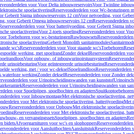
rveonderdelen voor Voor Delta inbouwreservoirs
Voor Twinline inbouw
ektronische spoelactivering
Reserveonderdelen voor Wc-besturingen met
or Geberit Sigma inbouwreservoirs 12 cm
Voor netvoeding, voor Geber
ng, voor Geberit Omega inbouwreservoirs 12 cm
Reserveonderdelen vo
Reserveonderdelen voor Voor batterijvoeding, voor Geberit Sigma inb
sche spoelactivering
Voor 2-toets spoeling
Reserveonderdelen voor Voor
oor Toebehoren voor wc-besturingen
Ruwbouwsets
Reserveonderdele
ronische spoelactivering
Geberit Monolith sanitairmodules
Sanitairmod
aande wc's
Reserveonderdelen voor Voor staande wc's
Toebehoren
Rese
gespoelde werking, met spoelrand
Zonder deksel
Reserveonderdelen voo
poelrandloos
Voor opbouw- of inbouwurinoirstuursysteem
Reserveonder
de urinoirbesturing
Voor geïntegreerde urinoirbesturing
Reserveonderdel
oelde werking, met / voor wc-deksel
Spoelrandloos
Reserveonderdelen 
s waterloze werking
Zonder deksel
Reserveonderdelen voor Zonder dek
rveonderdelen voor Urinoirscheidingswanden van kunststof
Urinoirsc
airkeramiek
Reserveonderdelen voor Urinoirscheidingswanden van sani
rdelen voor Spoelpijpen, spoelbochten en adapters
Spuitkoptoebehoren
onderdelen voor Inbouwmontage
Met elektronische spoelactivering, ne
nderdelen voor Met elektronische spoelactivering, batterijvoeding
Met p
bouw
Reserveonderdelen voor Opbouw
Met elektronische spoelactiveri
jvoeding
Reserveonderdelen voor Met elektronische spoelactivering, batt
uwbouw- en vervangingssets
Spoelpijpen, spoelbochten en adapters
Ren
en bidets
Afvoergarnituren voor wc's en slophoppers
Reserveonderdelen 
erveonderdelen voor Aansluitbochten
Aansluitstuk
Reserveonderdelen v
chtverlengingen
Aansluitingen van PVC
Reserveonderdelen voor Aansl