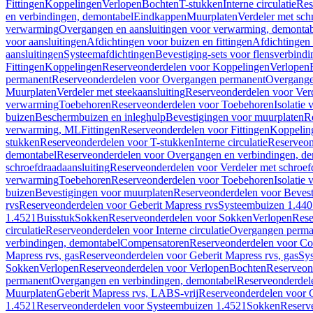
Fittingen
Koppelingen
Verlopen
Bochten
T-stukken
Interne circulatie
Res
en verbindingen, demontabel
Eindkappen
Muurplaten
Verdeler met sch
verwarming
Overgangen en aansluitingen voor verwarming, demonta
voor aansluitingen
Afdichtingen voor buizen en fittingen
Afdichtingen 
aansluitingen
Systeemafdichtingen
Bevestiging-sets voor flensverbind
Fittingen
Koppelingen
Reserveonderdelen voor Koppelingen
Verlopen
permanent
Reserveonderdelen voor Overgangen permanent
Overgange
Muurplaten
Verdeler met steekaansluiting
Reserveonderdelen voor Verd
verwarming
Toebehoren
Reserveonderdelen voor Toebehoren
Isolatie 
buizen
Beschermbuizen en inleghulp
Bevestigingen voor muurplaten
R
verwarming, ML
Fittingen
Reserveonderdelen voor Fittingen
Koppelin
stukken
Reserveonderdelen voor T-stukken
Interne circulatie
Reserveond
demontabel
Reserveonderdelen voor Overgangen en verbindingen, d
schroefdraadaansluiting
Reserveonderdelen voor Verdeler met schroef
verwarming
Toebehoren
Reserveonderdelen voor Toebehoren
Isolatie 
buizen
Bevestigingen voor muurplaten
Reserveonderdelen voor Bevest
rvs
Reserveonderdelen voor Geberit Mapress rvs
Systeembuizen 1.440
1.4521
Buisstuk
Sokken
Reserveonderdelen voor Sokken
Verlopen
Rese
circulatie
Reserveonderdelen voor Interne circulatie
Overgangen perma
verbindingen, demontabel
Compensatoren
Reserveonderdelen voor C
Mapress rvs, gas
Reserveonderdelen voor Geberit Mapress rvs, gas
Sy
Sokken
Verlopen
Reserveonderdelen voor Verlopen
Bochten
Reserveon
permanent
Overgangen en verbindingen, demontabel
Reserveonderdel
Muurplaten
Geberit Mapress rvs, LABS-vrij
Reserveonderdelen voor G
1.4521
Reserveonderdelen voor Systeembuizen 1.4521
Sokken
Reserv