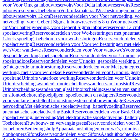
voor Voor Omega inbouwreservoirs
Voor Delta inbouwreservoirs
Rese
inbouwreservoirs
Toebehoren
Verbruiksmateriaal
Wc-besturingen met el
inbouwreservoirs 12 cm
Reserveonderdelen voor Voor netvoeding, vo
netvoeding, voor Geberit Sigma inbouwreservoirs 8 cm
Voor netvoedi
cm
Voor batterijvoeding, voor Geberit Sigma inbouwreservoirs 12 cm
spoelactivering
Reserveonderdelen voor Wc-besturingen met pneumati
1-toets spoeling
Toebehoren voor wc-besturingen
Reserveonderdelen v
spoelactivering
Reserveonderdelen voor Voor wc-besturingen met elekt
wc's
Voor wand-wc's
Reserveonderdelen voor Voor wand-wc's
Voor st
gespoelde werking, met spoelrand
Reserveonderdelen voor Urinoirs, 
spoelrandloos
Reserveonderdelen voor Urinoirs, gespoelde werking, s
geïntegreerde urinoirbesturing
Reserveonderdelen voor Met geïntegreer
werking, met / voor wc-deksel
Reserveonderdelen voor Urinoirs, gesp
spoelrand
Urinoirs waterloze werking
Reserveonderdelen voor Urinoir
Urinoirscheidingswanden
Urinoirscheidingswanden van kunststof
Rese
Urinoirscheidingswanden van glas
Urinoirscheidingswanden van sanit
en sifontoebehoren
Spoelpijpen, spoelbochten en adapters
Reserveonde
voor sanitaire toestellen
Urinoirstuursystemen
Inbouwmontage
Reserve
netvoeding
Met elektronische spoelactivering, batterijvoeding
Reserveo
pneumatische spoelactivering
Basic
Reserveonderdelen voor Basic
Op
spoelactivering, netvoeding
Met elektronische spoelactivering, batteri
Toebehoren
Ruwbouw- en vervangingssets
Reserveonderdelen voor R
toebehoren
Bedieningshulp
Apparaataansluitingen voor wc's, urinoirs 
slophoppers
Sifons
Reserveonderdelen voor Sifons
Aansluitbochten
Res
Aansluitsets
Spoelbochtverlengingen
Reserveonderdelen voor Spoelbo