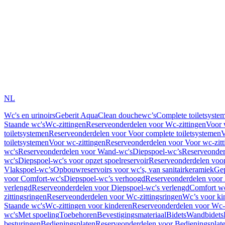
NL
Wc's en urinoirs
Geberit AquaClean douchewc’s
Complete toiletsyste
Staande wc's
Wc-zittingen
Reserveonderdelen voor Wc-zittingen
Voor 
toiletsystemen
Reserveonderdelen voor Voor complete toiletsystemen
V
toiletsystemen
Voor wc-zittingen
Reserveonderdelen voor Voor wc-zitt
wc's
Reserveonderdelen voor Wand-wc's
Diepspoel-wc’s
Reserveonder
wc's
Diepspoel-wc's voor opzet spoelreservoir
Reserveonderdelen voor
Vlakspoel-wc’s
Opbouwreservoirs voor wc's, van sanitairkeramiek
Gep
voor Comfort-wc's
Diepspoel-wc’s verhoogd
Reserveonderdelen voor
verlengd
Reserveonderdelen voor Diepspoel-wc's verlengd
Comfort wc
zittingsringen
Reserveonderdelen voor Wc-zittingsringen
Wc’s voor ki
Staande wc's
Wc-zittingen voor kinderen
Reserveonderdelen voor Wc-z
wc's
Met spoeling
Toebehoren
Bevestigingsmateriaal
Bidets
Wandbidets
besturingen
Bedieningsplaten
Reserveonderdelen voor Bedieningsplat