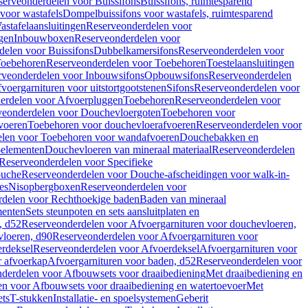
serveonderdelen voor Buissifons
Buissifons, ruimtesparend
voor wastafels
Dompelbuissifons voor wastafels, ruimtesparend
astafelaansluitingen
Reserveonderdelen voor
gen
Inbouwboxen
Reserveonderdelen voor
delen voor Buissifons
Dubbelkamersifons
Reserveonderdelen voor
oebehoren
Reserveonderdelen voor Toebehoren
Toestelaansluitingen
rveonderdelen voor Inbouwsifons
Opbouwsifons
Reserveonderdelen
oergarnituren voor uitstortgootstenen
Sifons
Reserveonderdelen voor
erdelen voor Afvoerpluggen
Toebehoren
Reserveonderdelen voor
veonderdelen voor Douchevloergoten
Toebehoren voor
voeren
Toebehoren voor douchevloerafvoeren
Reserveonderdelen voor
len voor Toebehoren voor wandafvoeren
Douchebakken en
-elementen
Douchevloeren van mineraal materiaal
Reserveonderdelen
Reserveonderdelen voor Specifieke
ouche
Reserveonderdelen voor Douche-afscheidingen voor walk-in-
es
Nisopbergboxen
Reserveonderdelen voor
delen voor Rechthoekige baden
Baden van mineraal
ementen
Sets steunpoten en sets aansluitplaten en
, d52
Reserveonderdelen voor Afvoergarnituren voor douchevloeren,
vloeren, d90
Reserveonderdelen voor Afvoergarnituren voor
rdeksel
Reserveonderdelen voor Afvoerdeksel
Afvoergarnituren voor
 afvoerkap
Afvoergarnituren voor baden, d52
Reserveonderdelen voor
derdelen voor Afbouwsets voor draaibediening
Met draaibediening en
n voor Afbouwsets voor draaibediening en watertoevoer
Met
ets
T-stukken
Installatie- en spoelsystemen
Geberit