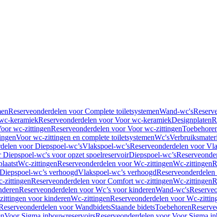
men
Reserveonderdelen voor Complete toiletsystemen
Wand-wc's
Reserv
wc-keramiek
Reserveonderdelen voor Voor wc-keramiek
Designplaten
R
oor wc-zittingen
Reserveonderdelen voor Voor wc-zittingen
Toebehore
ingen
Voor wc-zittingen en complete toiletsystemen
Wc's
Verbruiksmater
delen voor Diepspoel-wc’s
Vlakspoel-wc’s
Reserveonderdelen voor Vla
 Diepspoel-wc's voor opzet spoelreservoir
Diepspoel-wc’s
Reserveonder
laatst
Wc-zittingen
Reserveonderdelen voor Wc-zittingen
Wc-zittingen
R
 Diepspoel-wc’s verhoogd
Vlakspoel-wc’s verhoogd
Reserveonderdelen
-zittingen
Reserveonderdelen voor Comfort wc-zittingen
Wc-zittingen
R
nderen
Reserveonderdelen voor Wc’s voor kinderen
Wand-wc's
Reserveo
ittingen voor kinderen
Wc-zittingen
Reserveonderdelen voor Wc-zittin
Reserveonderdelen voor Wandbidets
Staande bidets
Toebehoren
Reserve
en
Voor Sigma inbouwreservoirs
Reserveonderdelen voor Voor Sigma in