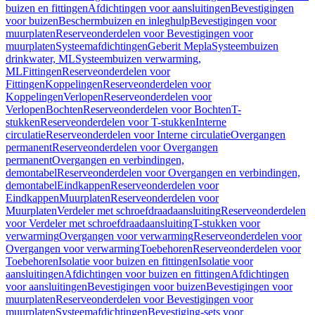
buizen en fittingen
Afdichtingen voor aansluitingen
Bevestigingen
voor buizen
Beschermbuizen en inleghulp
Bevestigingen voor
muurplaten
Reserveonderdelen voor Bevestigingen voor
muurplaten
Systeemafdichtingen
Geberit Mepla
Systeembuizen
drinkwater, ML
Systeembuizen verwarming,
ML
Fittingen
Reserveonderdelen voor
Fittingen
Koppelingen
Reserveonderdelen voor
Koppelingen
Verlopen
Reserveonderdelen voor
Verlopen
Bochten
Reserveonderdelen voor Bochten
T-
stukken
Reserveonderdelen voor T-stukken
Interne
circulatie
Reserveonderdelen voor Interne circulatie
Overgangen
permanent
Reserveonderdelen voor Overgangen
permanent
Overgangen en verbindingen,
demontabel
Reserveonderdelen voor Overgangen en verbindingen,
demontabel
Eindkappen
Reserveonderdelen voor
Eindkappen
Muurplaten
Reserveonderdelen voor
Muurplaten
Verdeler met schroefdraadaansluiting
Reserveonderdelen
voor Verdeler met schroefdraadaansluiting
T-stukken voor
verwarming
Overgangen voor verwarming
Reserveonderdelen voor
Overgangen voor verwarming
Toebehoren
Reserveonderdelen voor
Toebehoren
Isolatie voor buizen en fittingen
Isolatie voor
aansluitingen
Afdichtingen voor buizen en fittingen
Afdichtingen
voor aansluitingen
Bevestigingen voor buizen
Bevestigingen voor
muurplaten
Reserveonderdelen voor Bevestigingen voor
muurplaten
Systeemafdichtingen
Bevestiging-sets voor