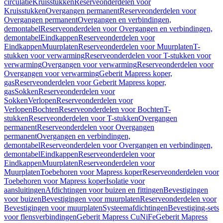
circulatie
Kruisstukken
Reserveonderdelen voor
Kruisstukken
Overgangen permanent
Reserveonderdelen voor
Overgangen permanent
Overgangen en verbindingen,
demontabel
Reserveonderdelen voor Overgangen en verbindingen,
demontabel
Eindkappen
Reserveonderdelen voor
Eindkappen
Muurplaten
Reserveonderdelen voor Muurplaten
T-
stukken voor verwarming
Reserveonderdelen voor T-stukken voor
verwarming
Overgangen voor verwarming
Reserveonderdelen voor
Overgangen voor verwarming
Geberit Mapress koper,
gas
Reserveonderdelen voor Geberit Mapress koper,
gas
Sokken
Reserveonderdelen voor
Sokken
Verlopen
Reserveonderdelen voor
Verlopen
Bochten
Reserveonderdelen voor Bochten
T-
stukken
Reserveonderdelen voor T-stukken
Overgangen
permanent
Reserveonderdelen voor Overgangen
permanent
Overgangen en verbindingen,
demontabel
Reserveonderdelen voor Overgangen en verbindingen,
demontabel
Eindkappen
Reserveonderdelen voor
Eindkappen
Muurplaten
Reserveonderdelen voor
Muurplaten
Toebehoren voor Mapress koper
Reserveonderdelen voor
Toebehoren voor Mapress koper
Isolatie voor
aansluitingen
Afdichtingen voor buizen en fittingen
Bevestigingen
voor buizen
Bevestigingen voor muurplaten
Reserveonderdelen voor
Bevestigingen voor muurplaten
Systeemafdichtingen
Bevestiging-sets
voor flensverbindingen
Geberit Mapress CuNiFe
Geberit Mapress