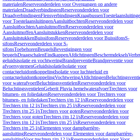
materialen
Reserveonderdelen voor Overgangen op andere
materialen
Draadverbindingen
Reserveonderdelen voor
Draadverbindingen
Flensverbindingen
Kraagbussen
Toestelaansluiting
voor Toestelaansluitingen
Aansluitbochten
Reserveonderdelen voor
Aansluitbochten
Aansluitmoffen
Reserveonderdelen voor
Aansluitmoffen
Aansluitstukken
Reserveonderdelen voor
Aansluitstukken
Buissifons
Reserveonderdelen voor Buissifons
S-
sifons
Reserveonderdelen voor S-
sifons
Toebehoren
Beugels
Bevestigingen voor
beugels
Draagschalen
Eindkappen
Afdichtingen
Beschermdeksels
Verbr
geluidsisolatie en vochtwering
Brandpreventie
Brandpreventie voor
afvoersystemen
Geluidsisolatie
Isolatie voor
contactgeluidontkoppeling
Isolatie voor luchtgeluid en
contactgeluidontkoppeling
Vochtwering
Afdichtingen
Beluchtingsventi
voor waterafvoer
Beluchtingsventielen
Reserveonderdelen voor
Beluchtingsventielen
Geberit Pluvia hemelwaterafvoer
Trechters voor
bitumen- en foliedaken
Reserveonderdelen voor Trechters voor
bitumen- en foliedaken
Trechters t/m 12 l/s
Reserveonderdelen voor
Trechters t/m 12 l/s
Trechters t/m 25 l/s
Reserveonderdelen voor
Trechters t/m 25 l/s
Trechters voor goten
Reserveonderdelen voor
Trechters voor goten
Trechters t/m 12 l/s
Reserveonderdelen voor
Trechters t/m 12 l/s
Trechters t/m 25 l/s
Reserveonderdelen voor
Trechters t/m 25 l/s
Elementen voor dampbarrière-
aansluiting
Reserveonderdelen voor Elementen voor dampbarrière-
aansluiting
Voor trechters t/m 12 l/s
Reserveonderdelen voor Voor