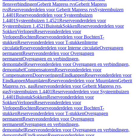
flensverbindingen
Geberit Mapress rvs
Geberit Mapress
rvs
Reserveonderdelen voor Geberit Mapress rvs
Systeembuizen
1.4401
Reserveonderdelen voor Systeembuizen
1.4401
Systeembuizen 1.4521
Reserveonderdelen voor
Systeembuizen 1.4521
Buisstuk
Sokken
Reserveonderdelen voor
Sokken
Verlopen
Reserveonderdelen voor
Verlopen
Bochten
Reserveonderdelen voor Bochten
T-
stukken
Reserveonderdelen voor T-stukken
Interne
circulatie
Reserveonderdelen voor Interne circulatie
Overgangen
permanent
Reserveonderdelen voor Overgangen
permanent
Overgangen en verbindingen,
demontabel
Reserveonderdelen voor Overgangen en verbindingen,
demontabel
Compensatoren
Reserveonderdelen voor
Compensatoren
Doorvoeringen
Eindkappen
Reserveonderdelen voor
Eindkappen
Muurplaten
Reserveonderdelen voor Muurplaten
Geberit
Mapress rvs, gas
Reserveonderdelen voor Geberit Mapress rvs,
gas
Systeembuizen 1.4401
Reserveonderdelen voor Systeembuizen
1.4401
Buisstuk
Sokken
Reserveonderdelen voor
Sokken
Verlopen
Reserveonderdelen voor
Verlopen
Bochten
Reserveonderdelen voor Bochten
T-
stukken
Reserveonderdelen voor T-stukken
Overgangen
permanent
Reserveonderdelen voor Overgangen
permanent
Overgangen en verbindingen,
demontabel
Reserveonderdelen voor Overgangen en verbindingen,
demontabel
Eindkappen
Reserveonderdelen voor