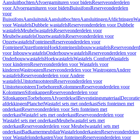
Aansluitbochten
Afvoergarnituren voor bidets
Reserveonderdelen
voor Afvoergarnituren voor bidets
Buissifons
Reserveonderdelen
voor
Buissifons
Aansluitstuk
Aansluitbochten
Aansluitingen
Afdichtingen
Was
voor Wastafels
Dubbele wastafels
Reserveonderdelen voor Dubbele
wastafels
Meubelwastafels
Reserveonderdelen voor
Meubelwastafels
Opzetwastafels
Reserveonderdelen voor
Opzetwastafels
Fonteinen
Reserveonderdelen voor
Fonteinen
Opzetfontein
Hoekfonteinen
Inbouwwastafels
Reserveonderd
voor Inbouwwastafels
Onderbouwwastafels
Reserveonderdelen voor
Onderbouwwastafels
Hoekwastafels
Wastafels Comfort
Wastafels
voor kinderen
Reserveonderdelen voor Wastafels voor
kinderen
Wastroggen
Reserveonderdelen voor Wastroggen
Andere
wastafels
Reserveonderdelen voor Andere
wastafels
Uitstortgootsteen
Reserveonderdelen voor
Uitstortgootsteen
Toebehoren
Kolommen
Reserveonderdelen voor
Kolommen
Sifonkappen
Reserveonderdelen voor
Sifonkappen
Toebehoren
Afvoerdeksel
Bevestigingsmateriaal
Decorati
afdekkingen
Planchet
Wastafel sets met onderkast
Sets fonteinen met
onderkast
Reserveonderdelen voor Sets fonteinen met
onderkast
Wastafel sets met onderkast
Reserveonderdelen voor
Wastafel sets met onderkast
Meubelwastafel sets met
onderkast
Reserveonderdelen voor Meubelwastafel sets met
onderkast
Badkamermeubilair
Wastafelonderkasten
Reserveonderdelen
voor Wastafelonderkasten
Voor fonteinen
Reserveonderdelen voor