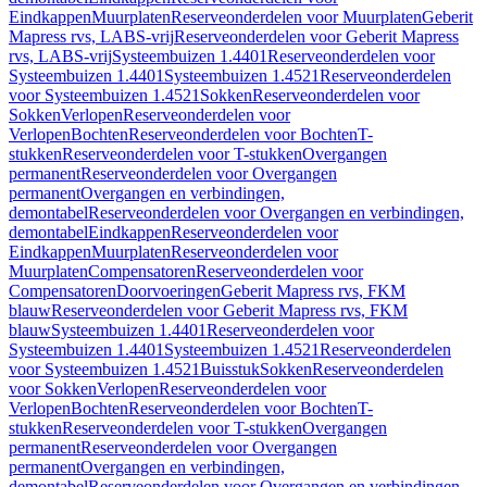
Eindkappen
Muurplaten
Reserveonderdelen voor Muurplaten
Geberit
Mapress rvs, LABS-vrij
Reserveonderdelen voor Geberit Mapress
rvs, LABS-vrij
Systeembuizen 1.4401
Reserveonderdelen voor
Systeembuizen 1.4401
Systeembuizen 1.4521
Reserveonderdelen
voor Systeembuizen 1.4521
Sokken
Reserveonderdelen voor
Sokken
Verlopen
Reserveonderdelen voor
Verlopen
Bochten
Reserveonderdelen voor Bochten
T-
stukken
Reserveonderdelen voor T-stukken
Overgangen
permanent
Reserveonderdelen voor Overgangen
permanent
Overgangen en verbindingen,
demontabel
Reserveonderdelen voor Overgangen en verbindingen,
demontabel
Eindkappen
Reserveonderdelen voor
Eindkappen
Muurplaten
Reserveonderdelen voor
Muurplaten
Compensatoren
Reserveonderdelen voor
Compensatoren
Doorvoeringen
Geberit Mapress rvs, FKM
blauw
Reserveonderdelen voor Geberit Mapress rvs, FKM
blauw
Systeembuizen 1.4401
Reserveonderdelen voor
Systeembuizen 1.4401
Systeembuizen 1.4521
Reserveonderdelen
voor Systeembuizen 1.4521
Buisstuk
Sokken
Reserveonderdelen
voor Sokken
Verlopen
Reserveonderdelen voor
Verlopen
Bochten
Reserveonderdelen voor Bochten
T-
stukken
Reserveonderdelen voor T-stukken
Overgangen
permanent
Reserveonderdelen voor Overgangen
permanent
Overgangen en verbindingen,
demontabel
Reserveonderdelen voor Overgangen en verbindingen,