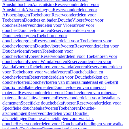
Aansluitbochten
Aansluitstuk
Reserveonderdelen voor
Aansluitstuk
Afvoerpluggen
Reserveonderdelen voor
Afvoerpluggen
Toebehoren
Reserveonderdelen voor
Toebehoren
Douches en baden
Douche
Vloerafvoer voor
douches
Reserveonderdelen voor Vloerafvoer voor
douches
Douchevloergoten
Reserveonderdelen voor
Douchevloergoten
Toebehoren voor
douchevloergoten
Reserveonderdelen voor Toebehoren voor
douchevloergoten
Douchevloerafvoeren
Reserveonderdelen voor
Douchevloerafvoeren
Toebehoren voor
douchevloerafvoeren
Reserveonderdelen voor Toebehoren voor
douchevloerafvoeren
Wandafvoeren
Reserveonderdelen voor
Wandafvoeren
Toebehoren voor wandafvoeren
Reserveonderdelen
voor Toebehoren voor wandafvoeren
Douchebakken en
douchevloeren
Reserveonderdelen voor Douchebakken en
douchevloeren
Douchevloeren van mineraalmateriaal en Geberit
Duofix installatie-elementen
Douchevloeren van mineraal
materiaal
Reserveonderdelen voor Douchevloeren van mineraal
materiaal
Installatie-elementen
Reserveonderdelen voor Installatie-
elementen
Specifieke douchebakafvoeren
Reserveonderdelen voor
Specifieke douchebakafvoeren
Toebehoren
Douche-
afscheidingen
Reserveonderdelen voor Douche-
afscheidingen
Douche-afscheidingen voor walk-in-
douche
Reserveonderdelen voor Douche-afscheidingen voor walk-
in-douche
Toebehoren
Reserveonderdelen voor