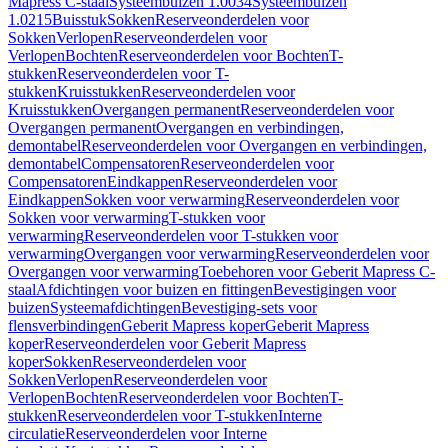
Mapress C-staal
Systeembuizen 1.0034
Systeembuizen
1.0215
Buisstuk
Sokken
Reserveonderdelen voor
Sokken
Verlopen
Reserveonderdelen voor
Verlopen
Bochten
Reserveonderdelen voor Bochten
T-
stukken
Reserveonderdelen voor T-
stukken
Kruisstukken
Reserveonderdelen voor
Kruisstukken
Overgangen permanent
Reserveonderdelen voor
Overgangen permanent
Overgangen en verbindingen,
demontabel
Reserveonderdelen voor Overgangen en verbindingen,
demontabel
Compensatoren
Reserveonderdelen voor
Compensatoren
Eindkappen
Reserveonderdelen voor
Eindkappen
Sokken voor verwarming
Reserveonderdelen voor
Sokken voor verwarming
T-stukken voor
verwarming
Reserveonderdelen voor T-stukken voor
verwarming
Overgangen voor verwarming
Reserveonderdelen voor
Overgangen voor verwarming
Toebehoren voor Geberit Mapress C-
staal
Afdichtingen voor buizen en fittingen
Bevestigingen voor
buizen
Systeemafdichtingen
Bevestiging-sets voor
flensverbindingen
Geberit Mapress koper
Geberit Mapress
koper
Reserveonderdelen voor Geberit Mapress
koper
Sokken
Reserveonderdelen voor
Sokken
Verlopen
Reserveonderdelen voor
Verlopen
Bochten
Reserveonderdelen voor Bochten
T-
stukken
Reserveonderdelen voor T-stukken
Interne
circulatie
Reserveonderdelen voor Interne