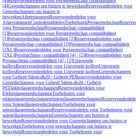
[4]
Reserveonderdelen voor Persgereedschap compatibiliteit
[4]
Gereedschappen om buizen te bewerken
Reserveonderdelen voor
Gereedschappen om buizen te
bewerken
Afpersstoppen
Reserveonderdelen voor
Afpersstoppen
Controlemiddelen
Toebehoren
Persgereedschap
Reserve
voor Persgereedschap
Persgereedschap compatibiliteit
[1]
Reserveonderdelen voor Persgereedschap compatibiliteit
[1]
Persgereedschap compatibiliteit [2]
Reserveonderdelen voor
Persgereedschap compatibiliteit [2]
Persgereedschap compatibiliteit
[2XL]
Reserveonderdelen voor Persgereedschap compatibiliteit
[2XL]
Persmachines compatibiliteit [4] / [2]
Reserveonderdelen voor
Persmachines compatibiliteit [4] / [2]
Universele
koffers
Reserveonderdelen voor Universele koffers
Universele
koffers
Reserveonderdelen voor Universele koffers
Gereedschappen
voor Geberit Silent-db20 / Geberit PE
Reserveonderdelen voor
Gereedschappen voor Geberit Silent-db20 / Geberit
PE
Elektrolasgereedschappen
Reserveonderdelen voor
Elektrolasgereedschappen
Toebehoren voor
elektrolasgereedschappen
Spiegellasgereedschappen
Reserveonderdele
voor Spiegellasgereedschappen
Toebehoren voor
spiegellasgereedschappen
Reserveonderdelen voor Toebehoren voor
spiegellasgereedschappen
Gereedschappen om buizen te
bewerken
Reserveonderdelen voor Gereedschappen om buizen te
bewerken
Toebehoren voor gereedschappen om buizen te
bewerken
Reserveonderdelen voor Toebehoren voor