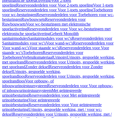
pneumatische spoelactivering
Voor 2-toets
spoeling
Reserveonderdelen voor Voor 2-toets spoeling
Voor 1-toets
spoeling
Reserveonderdelen voor Voor 1-toets spoeling
Toebehoren
voor wc-besturingen
Reserveonderdelen voor Toebehoren voor wc-
besturingen
Ruwbouwsets
Reserveonderdelen voor
Ruwbouwsets
Voor wc-besturingen met elektronische
spoelactivering
Reserveonderdelen voor Voor wc-besturingen met
elektronische spoelactivering
Geberit Monolith
sanitairmodules
Sanitairmodules voor wc's
Reserveonderdelen voor
Sanitairmodules voor wc's
Voor wand-wc's
Reserveonderdelen voor
Voor wand-wc's
Voor staande wc's
Reserveonderdelen voor Voor
staande wc's
Toebehoren
Reserveonderdelen voor
Toebehoren
Verbruiksmateriaal
Urinoirs
Urinoirs, gespoelde werking,
met spoelrand
Reserveonderdelen voor Urinoirs, gespoelde werking,
met spoelrand
Zonder deksel
Reserveonderdelen voor Zonder
deksel
Urinoirs, gespoelde werking,
spoelrandloos
Reserveonderdelen voor Urinoirs, gespoelde werking,
spoelrandloos
Voor opbouw- of
inbouwurinoirstuursysteem
Reserveonderdelen voor Voor opbouw-
of inbouwurinoirstuursysteem
Met geïntegreerde
urinoirbesturing
Reserveonderdelen voor Met geïntegreerde
urinoirbesturing
Voor geïntegreerde
urinoirbesturing
Reserveonderdelen voor Voor geïntegreerde
urinoirbesturing
Urinoirs, gespoelde werking, met / voor wc-
deksel
Reserveonderdelen voor Urinoirs, gespoelde werking, met /