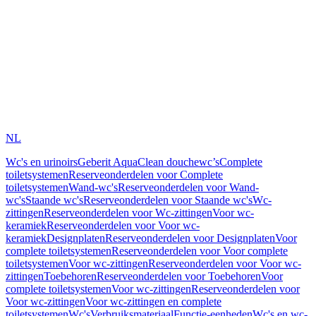
NL
Wc's en urinoirs
Geberit AquaClean douchewc’s
Complete
toiletsystemen
Reserveonderdelen voor Complete
toiletsystemen
Wand-wc's
Reserveonderdelen voor Wand-
wc's
Staande wc's
Reserveonderdelen voor Staande wc's
Wc-
zittingen
Reserveonderdelen voor Wc-zittingen
Voor wc-
keramiek
Reserveonderdelen voor Voor wc-
keramiek
Designplaten
Reserveonderdelen voor Designplaten
Voor
complete toiletsystemen
Reserveonderdelen voor Voor complete
toiletsystemen
Voor wc-zittingen
Reserveonderdelen voor Voor wc-
zittingen
Toebehoren
Reserveonderdelen voor Toebehoren
Voor
complete toiletsystemen
Voor wc-zittingen
Reserveonderdelen voor
Voor wc-zittingen
Voor wc-zittingen en complete
toiletsystemen
Wc's
Verbruiksmateriaal
Functie-eenheden
Wc's en wc-