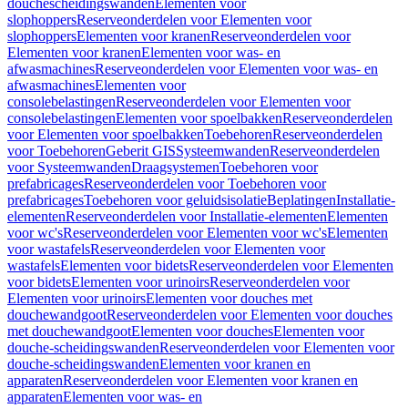
douchescheidingswanden
Elementen voor
slophoppers
Reserveonderdelen voor Elementen voor
slophoppers
Elementen voor kranen
Reserveonderdelen voor
Elementen voor kranen
Elementen voor was- en
afwasmachines
Reserveonderdelen voor Elementen voor was- en
afwasmachines
Elementen voor
consolebelastingen
Reserveonderdelen voor Elementen voor
consolebelastingen
Elementen voor spoelbakken
Reserveonderdelen
voor Elementen voor spoelbakken
Toebehoren
Reserveonderdelen
voor Toebehoren
Geberit GIS
Systeemwanden
Reserveonderdelen
voor Systeemwanden
Draagsystemen
Toebehoren voor
prefabricages
Reserveonderdelen voor Toebehoren voor
prefabricages
Toebehoren voor geluidsisolatie
Beplatingen
Installatie-
elementen
Reserveonderdelen voor Installatie-elementen
Elementen
voor wc's
Reserveonderdelen voor Elementen voor wc's
Elementen
voor wastafels
Reserveonderdelen voor Elementen voor
wastafels
Elementen voor bidets
Reserveonderdelen voor Elementen
voor bidets
Elementen voor urinoirs
Reserveonderdelen voor
Elementen voor urinoirs
Elementen voor douches met
douchewandgoot
Reserveonderdelen voor Elementen voor douches
met douchewandgoot
Elementen voor douches
Elementen voor
douche-scheidingswanden
Reserveonderdelen voor Elementen voor
douche-scheidingswanden
Elementen voor kranen en
apparaten
Reserveonderdelen voor Elementen voor kranen en
apparaten
Elementen voor was- en