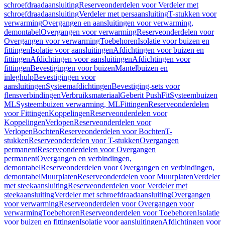
schroefdraadaansluiting
Reserveonderdelen voor Verdeler met
schroefdraadaansluiting
Verdeler met persaansluiting
T-stukken voor
verwarming
Overgangen en aansluitingen voor verwarming,
demontabel
Overgangen voor verwarming
Reserveonderdelen voor
Overgangen voor verwarming
Toebehoren
Isolatie voor buizen en
fittingen
Isolatie voor aansluitingen
Afdichtingen voor buizen en
fittingen
Afdichtingen voor aansluitingen
Afdichtingen voor
fittingen
Bevestigingen voor buizen
Mantelbuizen en
inleghulp
Bevestigingen voor
aansluitingen
Systeemafdichtingen
Bevestiging-sets voor
flensverbindingen
Verbruiksmateriaal
Geberit PushFit
Systeembuizen
ML
Systeembuizen verwarming, ML
Fittingen
Reserveonderdelen
voor Fittingen
Koppelingen
Reserveonderdelen voor
Koppelingen
Verlopen
Reserveonderdelen voor
Verlopen
Bochten
Reserveonderdelen voor Bochten
T-
stukken
Reserveonderdelen voor T-stukken
Overgangen
permanent
Reserveonderdelen voor Overgangen
permanent
Overgangen en verbindingen,
demontabel
Reserveonderdelen voor Overgangen en verbindingen,
demontabel
Muurplaten
Reserveonderdelen voor Muurplaten
Verdeler
met steekaansluiting
Reserveonderdelen voor Verdeler met
steekaansluiting
Verdeler met schroefdraadaansluiting
Overgangen
voor verwarming
Reserveonderdelen voor Overgangen voor
verwarming
Toebehoren
Reserveonderdelen voor Toebehoren
Isolatie
voor buizen en fittingen
Isolatie voor aansluitingen
Afdichtingen voor