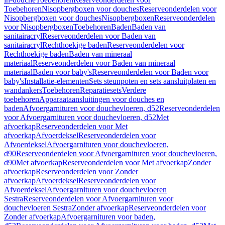
Toebehoren
Nisopbergboxen voor douches
Reserveonderdelen voor
Nisopbergboxen voor douches
Nisopbergboxen
Reserveonderdelen
voor Nisopbergboxen
Toebehoren
Baden
Baden van
sanitairacryl
Reserveonderdelen voor Baden van
sanitairacryl
Rechthoekige baden
Reserveonderdelen voor
Rechthoekige baden
Baden van mineraal
materiaal
Reserveonderdelen voor Baden van mineraal
materiaal
Baden voor baby's
Reserveonderdelen voor Baden voor
baby's
Installatie-elementen
Sets steunpoten en sets aansluitplaten en
wandankers
Toebehoren
Reparatiesets
Verdere
toebehoren
Apparaataansluitingen voor douches en
baden
Afvoergarnituren voor douchevloeren, d52
Reserveonderdelen
voor Afvoergarnituren voor douchevloeren, d52
Met
afvoerkap
Reserveonderdelen voor Met
afvoerkap
Afvoerdeksel
Reserveonderdelen voor
Afvoerdeksel
Afvoergarnituren voor douchevloeren,
d90
Reserveonderdelen voor Afvoergarnituren voor douchevloeren,
d90
Met afvoerkap
Reserveonderdelen voor Met afvoerkap
Zonder
afvoerkap
Reserveonderdelen voor Zonder
afvoerkap
Afvoerdeksel
Reserveonderdelen voor
Afvoerdeksel
Afvoergarnituren voor douchevloeren
Sestra
Reserveonderdelen voor Afvoergarnituren voor
douchevloeren Sestra
Zonder afvoerkap
Reserveonderdelen voor
Zonder afvoerkap
Afvoergarnituren voor baden,