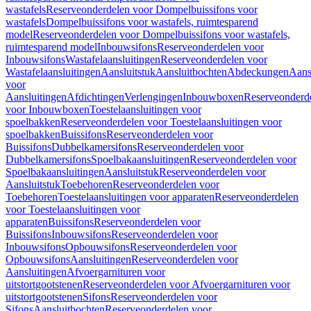
wastafels
Reserveonderdelen voor Dompelbuissifons voor
wastafels
Dompelbuissifons voor wastafels, ruimtesparend
model
Reserveonderdelen voor Dompelbuissifons voor wastafels,
ruimtesparend model
Inbouwsifons
Reserveonderdelen voor
Inbouwsifons
Wastafelaansluitingen
Reserveonderdelen voor
Wastafelaansluitingen
Aansluitstuk
Aansluitbochten
Abdeckungen
Aans
voor
Aansluitingen
Afdichtingen
Verlengingen
Inbouwboxen
Reserveonderd
voor Inbouwboxen
Toestelaansluitingen voor
spoelbakken
Reserveonderdelen voor Toestelaansluitingen voor
spoelbakken
Buissifons
Reserveonderdelen voor
Buissifons
Dubbelkamersifons
Reserveonderdelen voor
Dubbelkamersifons
Spoelbakaansluitingen
Reserveonderdelen voor
Spoelbakaansluitingen
Aansluitstuk
Reserveonderdelen voor
Aansluitstuk
Toebehoren
Reserveonderdelen voor
Toebehoren
Toestelaansluitingen voor apparaten
Reserveonderdelen
voor Toestelaansluitingen voor
apparaten
Buissifons
Reserveonderdelen voor
Buissifons
Inbouwsifons
Reserveonderdelen voor
Inbouwsifons
Opbouwsifons
Reserveonderdelen voor
Opbouwsifons
Aansluitingen
Reserveonderdelen voor
Aansluitingen
Afvoergarnituren voor
uitstortgootstenen
Reserveonderdelen voor Afvoergarnituren voor
uitstortgootstenen
Sifons
Reserveonderdelen voor
Sifons
Aansluitbochten
Reserveonderdelen voor