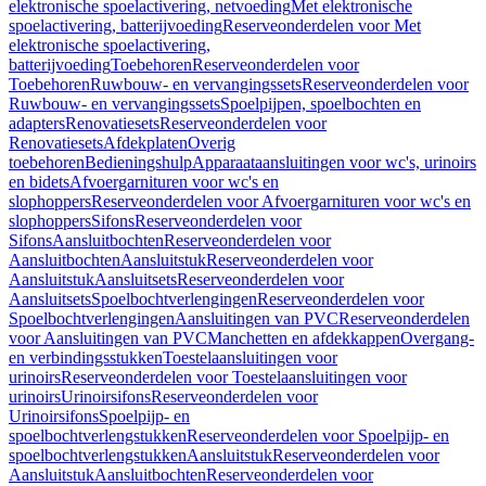
elektronische spoelactivering, netvoeding
Met elektronische
spoelactivering, batterijvoeding
Reserveonderdelen voor Met
elektronische spoelactivering,
batterijvoeding
Toebehoren
Reserveonderdelen voor
Toebehoren
Ruwbouw- en vervangingssets
Reserveonderdelen voor
Ruwbouw- en vervangingssets
Spoelpijpen, spoelbochten en
adapters
Renovatiesets
Reserveonderdelen voor
Renovatiesets
Afdekplaten
Overig
toebehoren
Bedieningshulp
Apparaataansluitingen voor wc's, urinoirs
en bidets
Afvoergarnituren voor wc's en
slophoppers
Reserveonderdelen voor Afvoergarnituren voor wc's en
slophoppers
Sifons
Reserveonderdelen voor
Sifons
Aansluitbochten
Reserveonderdelen voor
Aansluitbochten
Aansluitstuk
Reserveonderdelen voor
Aansluitstuk
Aansluitsets
Reserveonderdelen voor
Aansluitsets
Spoelbochtverlengingen
Reserveonderdelen voor
Spoelbochtverlengingen
Aansluitingen van PVC
Reserveonderdelen
voor Aansluitingen van PVC
Manchetten en afdekkappen
Overgang-
en verbindingsstukken
Toestelaansluitingen voor
urinoirs
Reserveonderdelen voor Toestelaansluitingen voor
urinoirs
Urinoirsifons
Reserveonderdelen voor
Urinoirsifons
Spoelpijp- en
spoelbochtverlengstukken
Reserveonderdelen voor Spoelpijp- en
spoelbochtverlengstukken
Aansluitstuk
Reserveonderdelen voor
Aansluitstuk
Aansluitbochten
Reserveonderdelen voor