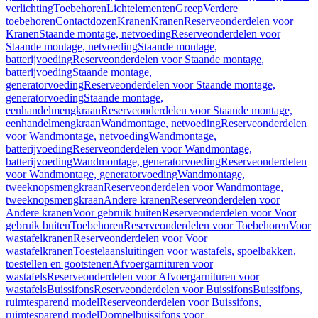
verlichting
Toebehoren
Lichtelementen
Greep
Verdere
toebehoren
Contactdozen
Kranen
Kranen
Reserveonderdelen voor
Kranen
Staande montage, netvoeding
Reserveonderdelen voor
Staande montage, netvoeding
Staande montage,
batterijvoeding
Reserveonderdelen voor Staande montage,
batterijvoeding
Staande montage,
generatorvoeding
Reserveonderdelen voor Staande montage,
generatorvoeding
Staande montage,
eenhandelmengkraan
Reserveonderdelen voor Staande montage,
eenhandelmengkraan
Wandmontage, netvoeding
Reserveonderdelen
voor Wandmontage, netvoeding
Wandmontage,
batterijvoeding
Reserveonderdelen voor Wandmontage,
batterijvoeding
Wandmontage, generatorvoeding
Reserveonderdelen
voor Wandmontage, generatorvoeding
Wandmontage,
tweeknopsmengkraan
Reserveonderdelen voor Wandmontage,
tweeknopsmengkraan
Andere kranen
Reserveonderdelen voor
Andere kranen
Voor gebruik buiten
Reserveonderdelen voor Voor
gebruik buiten
Toebehoren
Reserveonderdelen voor Toebehoren
Voor
wastafelkranen
Reserveonderdelen voor Voor
wastafelkranen
Toestelaansluitingen voor wastafels, spoelbakken,
toestellen en gootstenen
Afvoergarnituren voor
wastafels
Reserveonderdelen voor Afvoergarnituren voor
wastafels
Buissifons
Reserveonderdelen voor Buissifons
Buissifons,
ruimtesparend model
Reserveonderdelen voor Buissifons,
ruimtesparend model
Dompelbuissifons voor