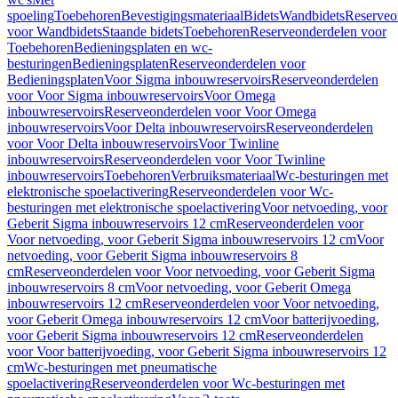
spoeling
Toebehoren
Bevestigingsmateriaal
Bidets
Wandbidets
Reserveo
voor Wandbidets
Staande bidets
Toebehoren
Reserveonderdelen voor
Toebehoren
Bedieningsplaten en wc-
besturingen
Bedieningsplaten
Reserveonderdelen voor
Bedieningsplaten
Voor Sigma inbouwreservoirs
Reserveonderdelen
voor Voor Sigma inbouwreservoirs
Voor Omega
inbouwreservoirs
Reserveonderdelen voor Voor Omega
inbouwreservoirs
Voor Delta inbouwreservoirs
Reserveonderdelen
voor Voor Delta inbouwreservoirs
Voor Twinline
inbouwreservoirs
Reserveonderdelen voor Voor Twinline
inbouwreservoirs
Toebehoren
Verbruiksmateriaal
Wc-besturingen met
elektronische spoelactivering
Reserveonderdelen voor Wc-
besturingen met elektronische spoelactivering
Voor netvoeding, voor
Geberit Sigma inbouwreservoirs 12 cm
Reserveonderdelen voor
Voor netvoeding, voor Geberit Sigma inbouwreservoirs 12 cm
Voor
netvoeding, voor Geberit Sigma inbouwreservoirs 8
cm
Reserveonderdelen voor Voor netvoeding, voor Geberit Sigma
inbouwreservoirs 8 cm
Voor netvoeding, voor Geberit Omega
inbouwreservoirs 12 cm
Reserveonderdelen voor Voor netvoeding,
voor Geberit Omega inbouwreservoirs 12 cm
Voor batterijvoeding,
voor Geberit Sigma inbouwreservoirs 12 cm
Reserveonderdelen
voor Voor batterijvoeding, voor Geberit Sigma inbouwreservoirs 12
cm
Wc-besturingen met pneumatische
spoelactivering
Reserveonderdelen voor Wc-besturingen met