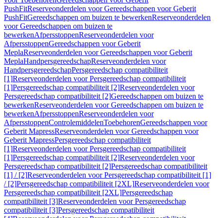
PushFit
Reserveonderdelen voor Gereedschappen voor Geberit
PushFit
Gereedschappen om buizen te bewerken
Reserveonderdelen
voor Gereedschappen om buizen te
bewerken
Afpersstoppen
Reserveonderdelen voor
Afpersstoppen
Gereedschappen voor Geberit
Mepla
Reserveonderdelen voor Gereedschappen voor Geberit
Mepla
Handpersgereedschap
Reserveonderdelen voor
Handpersgereedschap
Persgereedschap compatibiliteit
[1]
Reserveonderdelen voor Persgereedschap compatibiliteit
[1]
Persgereedschap compatibiliteit [2]
Reserveonderdelen voor
Persgereedschap compatibiliteit [2]
Gereedschappen om buizen te
bewerken
Reserveonderdelen voor Gereedschappen om buizen te
bewerken
Afpersstoppen
Reserveonderdelen voor
Afpersstoppen
Controlemiddelen
Toebehoren
Gereedschappen voor
Geberit Mapress
Reserveonderdelen voor Gereedschappen voor
Geberit Mapress
Persgereedschap compatibiliteit
[1]
Reserveonderdelen voor Persgereedschap compatibiliteit
[1]
Persgereedschap compatibiliteit [2]
Reserveonderdelen voor
Persgereedschap compatibiliteit [2]
Persgereedschap compatibiliteit
[1] / [2]
Reserveonderdelen voor Persgereedschap compatibiliteit [1]
/ [2]
Persgereedschap compatibiliteit [2XL]
Reserveonderdelen voor
Persgereedschap compatibiliteit [2XL]
Persgereedschap
compatibiliteit [3]
Reserveonderdelen voor Persgereedschap
compatibiliteit [3]
Persgereedschap compatibiliteit