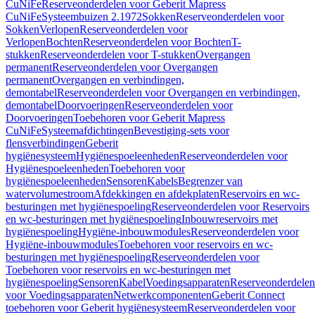
CuNiFe
Reserveonderdelen voor Geberit Mapress
CuNiFe
Systeembuizen 2.1972
Sokken
Reserveonderdelen voor
Sokken
Verlopen
Reserveonderdelen voor
Verlopen
Bochten
Reserveonderdelen voor Bochten
T-
stukken
Reserveonderdelen voor T-stukken
Overgangen
permanent
Reserveonderdelen voor Overgangen
permanent
Overgangen en verbindingen,
demontabel
Reserveonderdelen voor Overgangen en verbindingen,
demontabel
Doorvoeringen
Reserveonderdelen voor
Doorvoeringen
Toebehoren voor Geberit Mapress
CuNiFe
Systeemafdichtingen
Bevestiging-sets voor
flensverbindingen
Geberit
hygiënesysteem
Hygiënespoeleenheden
Reserveonderdelen voor
Hygiënespoeleenheden
Toebehoren voor
hygiënespoeleenheden
Sensoren
Kabels
Begrenzer van
watervolumestroom
Afdekkingen en afdekplaten
Reservoirs en wc-
besturingen met hygiënespoeling
Reserveonderdelen voor Reservoirs
en wc-besturingen met hygiënespoeling
Inbouwreservoirs met
hygiënespoeling
Hygiëne-inbouwmodules
Reserveonderdelen voor
Hygiëne-inbouwmodules
Toebehoren voor reservoirs en wc-
besturingen met hygiënespoeling
Reserveonderdelen voor
Toebehoren voor reservoirs en wc-besturingen met
hygiënespoeling
Sensoren
Kabel
Voedingsapparaten
Reserveonderdelen
voor Voedingsapparaten
Netwerkcomponenten
Geberit Connect
toebehoren voor Geberit hygiënesysteem
Reserveonderdelen voor