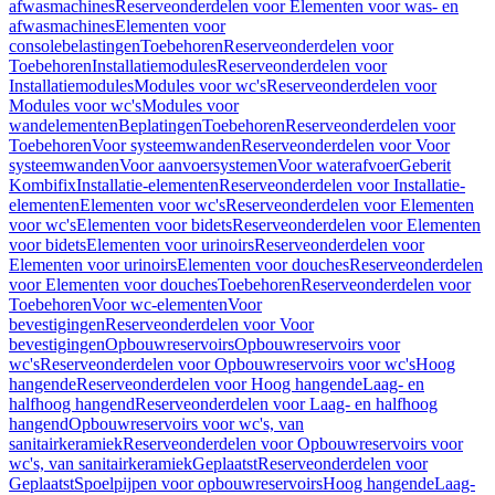
afwasmachines
Reserveonderdelen voor Elementen voor was- en
afwasmachines
Elementen voor
consolebelastingen
Toebehoren
Reserveonderdelen voor
Toebehoren
Installatiemodules
Reserveonderdelen voor
Installatiemodules
Modules voor wc's
Reserveonderdelen voor
Modules voor wc's
Modules voor
wandelementen
Beplatingen
Toebehoren
Reserveonderdelen voor
Toebehoren
Voor systeemwanden
Reserveonderdelen voor Voor
systeemwanden
Voor aanvoersystemen
Voor waterafvoer
Geberit
Kombifix
Installatie-elementen
Reserveonderdelen voor Installatie-
elementen
Elementen voor wc's
Reserveonderdelen voor Elementen
voor wc's
Elementen voor bidets
Reserveonderdelen voor Elementen
voor bidets
Elementen voor urinoirs
Reserveonderdelen voor
Elementen voor urinoirs
Elementen voor douches
Reserveonderdelen
voor Elementen voor douches
Toebehoren
Reserveonderdelen voor
Toebehoren
Voor wc-elementen
Voor
bevestigingen
Reserveonderdelen voor Voor
bevestigingen
Opbouwreservoirs
Opbouwreservoirs voor
wc's
Reserveonderdelen voor Opbouwreservoirs voor wc's
Hoog
hangende
Reserveonderdelen voor Hoog hangende
Laag- en
halfhoog hangend
Reserveonderdelen voor Laag- en halfhoog
hangend
Opbouwreservoirs voor wc's, van
sanitairkeramiek
Reserveonderdelen voor Opbouwreservoirs voor
wc's, van sanitairkeramiek
Geplaatst
Reserveonderdelen voor
Geplaatst
Spoelpijpen voor opbouwreservoirs
Hoog hangende
Laag-