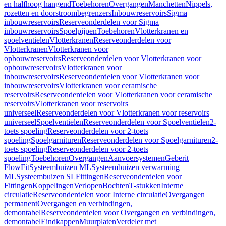
en halfhoog hangend
Toebehoren
Overgangen
Manchetten
Nippels,
rozetten en doorstroombegrenzers
Inbouwreservoirs
Sigma
inbouwreservoirs
Reserveonderdelen voor Sigma
inbouwreservoirs
Spoelpijpen
Toebehoren
Vlotterkranen en
spoelventielen
Vlotterkranen
Reserveonderdelen voor
Vlotterkranen
Vlotterkranen voor
opbouwreservoirs
Reserveonderdelen voor Vlotterkranen voor
opbouwreservoirs
Vlotterkranen voor
inbouwreservoirs
Reserveonderdelen voor Vlotterkranen voor
inbouwreservoirs
Vlotterkranen voor ceramische
reservoirs
Reserveonderdelen voor Vlotterkranen voor ceramische
reservoirs
Vlotterkranen voor reservoirs
universeel
Reserveonderdelen voor Vlotterkranen voor reservoirs
universeel
Spoelventielen
Reserveonderdelen voor Spoelventielen
2-
toets spoeling
Reserveonderdelen voor 2-toets
spoeling
Spoelgarnituren
Reserveonderdelen voor Spoelgarnituren
2-
toets spoeling
Reserveonderdelen voor 2-toets
spoeling
Toebehoren
Overgangen
Aanvoersystemen
Geberit
FlowFit
Systeembuizen ML
Systeembuizen verwarming
ML
Systeembuizen SL
Fittingen
Reserveonderdelen voor
Fittingen
Koppelingen
Verlopen
Bochten
T-stukken
Interne
circulatie
Reserveonderdelen voor Interne circulatie
Overgangen
permanent
Overgangen en verbindingen,
demontabel
Reserveonderdelen voor Overgangen en verbindingen,
demontabel
Eindkappen
Muurplaten
Verdeler met