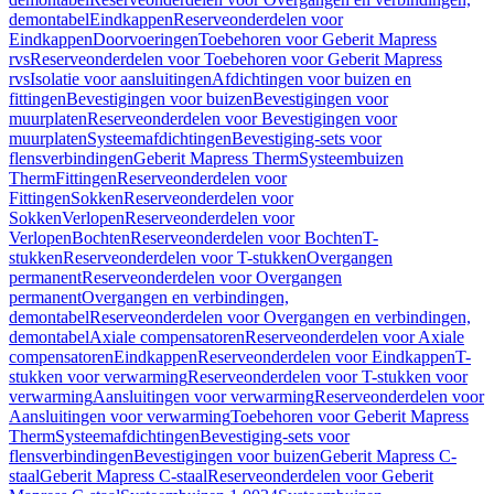
demontabel
Eindkappen
Reserveonderdelen voor
Eindkappen
Doorvoeringen
Toebehoren voor Geberit Mapress
rvs
Reserveonderdelen voor Toebehoren voor Geberit Mapress
rvs
Isolatie voor aansluitingen
Afdichtingen voor buizen en
fittingen
Bevestigingen voor buizen
Bevestigingen voor
muurplaten
Reserveonderdelen voor Bevestigingen voor
muurplaten
Systeemafdichtingen
Bevestiging-sets voor
flensverbindingen
Geberit Mapress Therm
Systeembuizen
Therm
Fittingen
Reserveonderdelen voor
Fittingen
Sokken
Reserveonderdelen voor
Sokken
Verlopen
Reserveonderdelen voor
Verlopen
Bochten
Reserveonderdelen voor Bochten
T-
stukken
Reserveonderdelen voor T-stukken
Overgangen
permanent
Reserveonderdelen voor Overgangen
permanent
Overgangen en verbindingen,
demontabel
Reserveonderdelen voor Overgangen en verbindingen,
demontabel
Axiale compensatoren
Reserveonderdelen voor Axiale
compensatoren
Eindkappen
Reserveonderdelen voor Eindkappen
T-
stukken voor verwarming
Reserveonderdelen voor T-stukken voor
verwarming
Aansluitingen voor verwarming
Reserveonderdelen voor
Aansluitingen voor verwarming
Toebehoren voor Geberit Mapress
Therm
Systeemafdichtingen
Bevestiging-sets voor
flensverbindingen
Bevestigingen voor buizen
Geberit Mapress C-
staal
Geberit Mapress C-staal
Reserveonderdelen voor Geberit