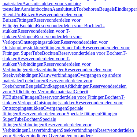
materialen
Aansluitstukken voor sanitaire
toestellen
Aansluitbochten
Aansluitstuk
Toebehoren
Beugels
Eindkappe
Silent-Pro
Buizen
Reserveonderdelen voor
Buizen
Fittingen
Reserveonderdelen voor
Fittingen
Bochten
Reserveonderdelen voor Bochten
T-
stukken
Reserveonderdelen voor T-
stukken
Verlopen
Reserveonderdelen voor
Verlopen
Ontstoppingsstukken
Reserveonderdelen voor
Ontstoppingsstukken
Fittingen SuperTube
Reserveonderdelen voor
Fittingen SuperTube
Bochten
Reserveonderdelen voor Bochten
T-
stukken
Reserveonderdelen voor T-
stukken
Verbindingen
Reserveonderdelen voor
Verbindingen
Steekverbindingen
Reserveonderdelen voor
Steekverbindingen
Klauwverbindingen
Overgangen op andere
materialen
Toebehoren
Reserveonderdelen voor
Toebehoren
Beugels
Eindkappen
Afdichtingen
Reserveonderdelen
voor Afdichtingen
Verbruiksmateriaal
Geberit
PE
Buizen
Fittingen
Reserveonderdelen voor Fittingen
Bochten
T-
stukken
Verlopen
Ontstoppingsstukken
Reserveonderdelen voor
Ontstoppingsstukken
Overgangen
Speciale
fittingen
Reserveonderdelen voor Speciale fittingen
Fittingen
SuperTube
Bochten
Speciale
fittingen
Verbindingen
Reserveonderdelen voor
Verbindingen
Lasverbindingen
Steekverbindingen
Reserveonderdelen
voor Steekverbindingen
Overgangen op andere