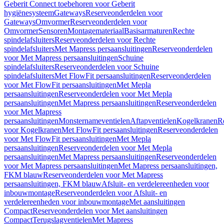
Geberit Connect toebehoren voor Geberit
hygiënesysteem
Gateways
Reserveonderdelen voor
Gateways
Omvormer
Reserveonderdelen voor
Omvormer
Sensoren
Montagemateriaal
Basisarmaturen
Rechte
spindelafsluiters
Reserveonderdelen voor Rechte
spindelafsluiters
Met Mapress persaansluitingen
Reserveonderdelen
voor Met Mapress persaansluitingen
Schuine
spindelafsluiters
Reserveonderdelen voor Schuine
spindelafsluiters
Met FlowFit persaansluitingen
Reserveonderdelen
voor Met FlowFit persaansluitingen
Met Mepla
persaansluitingen
Reserveonderdelen voor Met Mepla
persaansluitingen
Met Mapress persaansluitingen
Reserveonderdelen
voor Met Mapress
persaansluitingen
Monsternameventielen
Aftapventielen
Kogelkranen
R
voor Kogelkranen
Met FlowFit persaansluitingen
Reserveonderdelen
voor Met FlowFit persaansluitingen
Met Mepla
persaansluitingen
Reserveonderdelen voor Met Mepla
persaansluitingen
Met Mapress persaansluitingen
Reserveonderdelen
voor Met Mapress persaansluitingen
Met Mapress persaansluitingen,
FKM blauw
Reserveonderdelen voor Met Mapress
persaansluitingen, FKM blauw
Afsluit- en verdelereenheden voor
inbouwmontage
Reserveonderdelen voor Afsluit- en
verdelereenheden voor inbouwmontage
Met aansluitingen
Compact
Reserveonderdelen voor Met aansluitingen
Compact
Terugslagventielen
Met Mapress