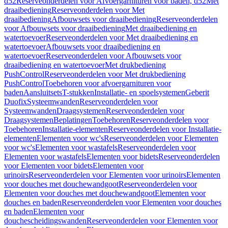
d52
Reserveonderdelen voor Afvoergarnituren voor baden, d52
Met
draaibediening
Reserveonderdelen voor Met
draaibediening
Afbouwsets voor draaibediening
Reserveonderdelen
voor Afbouwsets voor draaibediening
Met draaibediening en
watertoevoer
Reserveonderdelen voor Met draaibediening en
watertoevoer
Afbouwsets voor draaibediening en
watertoevoer
Reserveonderdelen voor Afbouwsets voor
draaibediening en watertoevoer
Met drukbediening
PushControl
Reserveonderdelen voor Met drukbediening
PushControl
Toebehoren voor afvoergarnituren voor
baden
Aansluitsets
T-stukken
Installatie- en spoelsystemen
Geberit
Duofix
Systeemwanden
Reserveonderdelen voor
Systeemwanden
Draagsystemen
Reserveonderdelen voor
Draagsystemen
Beplatingen
Toebehoren
Reserveonderdelen voor
Toebehoren
Installatie-elementen
Reserveonderdelen voor Installatie-
elementen
Elementen voor wc's
Reserveonderdelen voor Elementen
voor wc's
Elementen voor wastafels
Reserveonderdelen voor
Elementen voor wastafels
Elementen voor bidets
Reserveonderdelen
voor Elementen voor bidets
Elementen voor
urinoirs
Reserveonderdelen voor Elementen voor urinoirs
Elementen
voor douches met douchewandgoot
Reserveonderdelen voor
Elementen voor douches met douchewandgoot
Elementen voor
douches en baden
Reserveonderdelen voor Elementen voor douches
en baden
Elementen voor
douchescheidingswanden
Reserveonderdelen voor Elementen voor