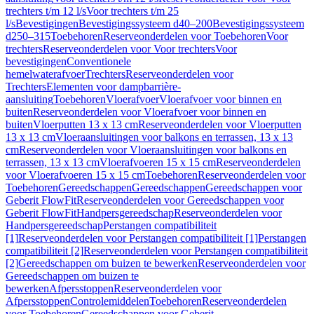
trechters t/m 12 l/s
Voor trechters t/m 25
l/s
Bevestigingen
Bevestigingssysteem d40–200
Bevestigingssysteem
d250–315
Toebehoren
Reserveonderdelen voor Toebehoren
Voor
trechters
Reserveonderdelen voor Voor trechters
Voor
bevestigingen
Conventionele
hemelwaterafvoer
Trechters
Reserveonderdelen voor
Trechters
Elementen voor dampbarrière-
aansluiting
Toebehoren
Vloerafvoer
Vloerafvoer voor binnen en
buiten
Reserveonderdelen voor Vloerafvoer voor binnen en
buiten
Vloerputten 13 x 13 cm
Reserveonderdelen voor Vloerputten
13 x 13 cm
Vloeraansluitingen voor balkons en terrassen, 13 x 13
cm
Reserveonderdelen voor Vloeraansluitingen voor balkons en
terrassen, 13 x 13 cm
Vloerafvoeren 15 x 15 cm
Reserveonderdelen
voor Vloerafvoeren 15 x 15 cm
Toebehoren
Reserveonderdelen voor
Toebehoren
Gereedschappen
Gereedschappen
Gereedschappen voor
Geberit FlowFit
Reserveonderdelen voor Gereedschappen voor
Geberit FlowFit
Handpersgereedschap
Reserveonderdelen voor
Handpersgereedschap
Perstangen compatibiliteit
[1]
Reserveonderdelen voor Perstangen compatibiliteit [1]
Perstangen
compatibiliteit [2]
Reserveonderdelen voor Perstangen compatibiliteit
[2]
Gereedschappen om buizen te bewerken
Reserveonderdelen voor
Gereedschappen om buizen te
bewerken
Afpersstoppen
Reserveonderdelen voor
Afpersstoppen
Controlemiddelen
Toebehoren
Reserveonderdelen
voor Toebehoren
Gereedschappen voor Geberit