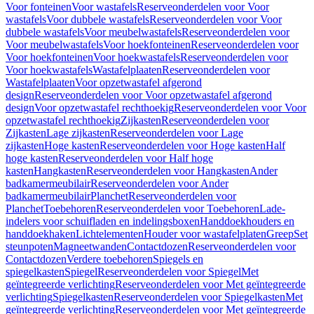
Voor fonteinen
Voor wastafels
Reserveonderdelen voor Voor
wastafels
Voor dubbele wastafels
Reserveonderdelen voor Voor
dubbele wastafels
Voor meubelwastafels
Reserveonderdelen voor
Voor meubelwastafels
Voor hoekfonteinen
Reserveonderdelen voor
Voor hoekfonteinen
Voor hoekwastafels
Reserveonderdelen voor
Voor hoekwastafels
Wastafelplaaten
Reserveonderdelen voor
Wastafelplaaten
Voor opzetwastafel afgerond
design
Reserveonderdelen voor Voor opzetwastafel afgerond
design
Voor opzetwastafel rechthoekig
Reserveonderdelen voor Voor
opzetwastafel rechthoekig
Zijkasten
Reserveonderdelen voor
Zijkasten
Lage zijkasten
Reserveonderdelen voor Lage
zijkasten
Hoge kasten
Reserveonderdelen voor Hoge kasten
Half
hoge kasten
Reserveonderdelen voor Half hoge
kasten
Hangkasten
Reserveonderdelen voor Hangkasten
Ander
badkamermeubilair
Reserveonderdelen voor Ander
badkamermeubilair
Planchet
Reserveonderdelen voor
Planchet
Toebehoren
Reserveonderdelen voor Toebehoren
Lade-
indelers voor schuifladen en indelingsboxen
Handdoekhouders en
handdoekhaken
Lichtelementen
Houder voor wastafelplaten
Greep
Set
steunpoten
Magneetwanden
Contactdozen
Reserveonderdelen voor
Contactdozen
Verdere toebehoren
Spiegels en
spiegelkasten
Spiegel
Reserveonderdelen voor Spiegel
Met
geïntegreerde verlichting
Reserveonderdelen voor Met geïntegreerde
verlichting
Spiegelkasten
Reserveonderdelen voor Spiegelkasten
Met
geïntegreerde verlichting
Reserveonderdelen voor Met geïntegreerde