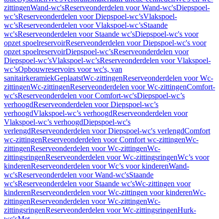
zittingen
Wand-wc's
Reserveonderdelen voor Wand-wc's
Diepspoel-
wc’s
Reserveonderdelen voor Diepspoel-wc’s
Vlakspoel-
wc’s
Reserveonderdelen voor Vlakspoel-wc’s
Staande
wc's
Reserveonderdelen voor Staande wc's
Diepspoel-wc's voor
opzet spoelreservoir
Reserveonderdelen voor Diepspoel-wc's voor
opzet spoelreservoir
Diepspoel-wc’s
Reserveonderdelen voor
Diepspoel-wc’s
Vlakspoel-wc’s
Reserveonderdelen voor Vlakspoel-
wc’s
Opbouwreservoirs voor wc's, van
sanitairkeramiek
Geplaatst
Wc-zittingen
Reserveonderdelen voor Wc-
zittingen
Wc-zittingen
Reserveonderdelen voor Wc-zittingen
Comfort-
wc's
Reserveonderdelen voor Comfort-wc's
Diepspoel-wc’s
verhoogd
Reserveonderdelen voor Diepspoel-wc’s
verhoogd
Vlakspoel-wc’s verhoogd
Reserveonderdelen voor
Vlakspoel-wc’s verhoogd
Diepspoel-wc's
verlengd
Reserveonderdelen voor Diepspoel-wc's verlengd
Comfort
wc-zittingen
Reserveonderdelen voor Comfort wc-zittingen
Wc-
zittingen
Reserveonderdelen voor Wc-zittingen
Wc-
zittingsringen
Reserveonderdelen voor Wc-zittingsringen
Wc’s voor
kinderen
Reserveonderdelen voor Wc’s voor kinderen
Wand-
wc's
Reserveonderdelen voor Wand-wc's
Staande
wc's
Reserveonderdelen voor Staande wc's
Wc-zittingen voor
kinderen
Reserveonderdelen voor Wc-zittingen voor kinderen
Wc-
zittingen
Reserveonderdelen voor Wc-zittingen
Wc-
zittingsringen
Reserveonderdelen voor Wc-zittingsringen
Hurk-
wc's
Met