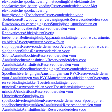
elektronische spoelactivering, netvoeding
Met elektronische
spoelactivering, batterijvoeding
Reserveonderdelen voor Met
elektronische spoelactivering,
batterijvoeding
Toebehoren
Reserveonderdelen voor
Toebehoren
Ruwbouw- en vervangingssets
Reserveonderdelen voor
Ruwbouw- en vervangingssets
Spoelpijpen, spoelbochten en
adapters
Renovatiesets
Reserveonderdelen voor
Renovatiesets
Afdekplaten
Overig
toebehoren
Bedieningshulp
Apparaataansluitingen voor wc's, urinoirs
en bidets
Afvoergarnituren voor wc's en
slophoppers
Reserveonderdelen voor Afvoergarnituren voor wc's en
slophoppers
Sifons
Reserveonderdelen voor
Sifons
Aansluitbochten
Reserveonderdelen voor
Aansluitbochten
Aansluitstuk
Reserveonderdelen voor
Aansluitstuk
Aansluitsets
Reserveonderdelen voor
Aansluitsets
Spoelbochtverlengingen
Reserveonderdelen voor
Spoelbochtverlengingen
Aansluitingen van PVC
Reserveonderdelen
voor Aansluitingen van PVC
Manchetten en afdekkappen
Overgang-
en verbindingsstukken
Toestelaansluitingen voor
urinoirs
Reserveonderdelen voor Toestelaansluitingen voor
urinoirs
Urinoirsifons
Reserveonderdelen voor
Urinoirsifons
Spoelpijp- en
spoelbochtverlengstukken
Reserveonderdelen voor Spoelpijp- en
spoelbochtverlengstukken
Aansluitstuk
Reserveonderdelen voor
Aansluitstuk
Aansluitbochten
Reserveonderdelen voor