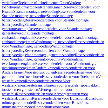
verlichting
Toebehoren
Lichtelementen
Greep
Verdere
toebehoren
Contactdozen
Kranen
Kranen
Reserveonderdelen voor
Kranen
Staande montage, netvoeding
Reserveonderdelen voor
Staande montage, netvoeding
Staande montage,
batterijvoeding
Reserveonderdelen voor Staande montage,
batterijvoeding
Staande montage,
generatorvoeding
Reserveonderdelen voor Staande montage,
generatorvoeding
Staande montage,
eenhandelmengkraan
Reserveonderdelen voor Staande montage,
eenhandelmengkraan
Wandmontage, netvoeding
Reserveonderdelen
voor Wandmontage, netvoeding
Wandmontage,
batterijvoeding
Reserveonderdelen voor Wandmontage,
batterijvoeding
Wandmontage, generatorvoeding
Reserveonderdelen
voor Wandmontage, generatorvoeding
Wandmontage,
tweeknopsmengkraan
Reserveonderdelen voor Wandmontage,
tweeknopsmengkraan
Andere kranen
Reserveonderdelen voor
Andere kranen
Voor gebruik buiten
Reserveonderdelen voor Voor
gebruik buiten
Toebehoren
Reserveonderdelen voor Toebehoren
Voor
wastafelkranen
Reserveonderdelen voor Voor
wastafelkranen
Toestelaansluitingen voor wastafels, spoelbakken,
toestellen en gootstenen
Afvoergarnituren voor
wastafels
Reserveonderdelen voor Afvoergarnituren voor
wastafels
Buissifons
Reserveonderdelen voor Buissifons
Buissifons,
ruimtesparend model
Reserveonderdelen voor Buissifons,
ruimtesparend model
Dompelbuissifons voor