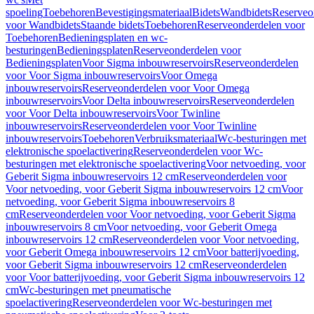
spoeling
Toebehoren
Bevestigingsmateriaal
Bidets
Wandbidets
Reserveo
voor Wandbidets
Staande bidets
Toebehoren
Reserveonderdelen voor
Toebehoren
Bedieningsplaten en wc-
besturingen
Bedieningsplaten
Reserveonderdelen voor
Bedieningsplaten
Voor Sigma inbouwreservoirs
Reserveonderdelen
voor Voor Sigma inbouwreservoirs
Voor Omega
inbouwreservoirs
Reserveonderdelen voor Voor Omega
inbouwreservoirs
Voor Delta inbouwreservoirs
Reserveonderdelen
voor Voor Delta inbouwreservoirs
Voor Twinline
inbouwreservoirs
Reserveonderdelen voor Voor Twinline
inbouwreservoirs
Toebehoren
Verbruiksmateriaal
Wc-besturingen met
elektronische spoelactivering
Reserveonderdelen voor Wc-
besturingen met elektronische spoelactivering
Voor netvoeding, voor
Geberit Sigma inbouwreservoirs 12 cm
Reserveonderdelen voor
Voor netvoeding, voor Geberit Sigma inbouwreservoirs 12 cm
Voor
netvoeding, voor Geberit Sigma inbouwreservoirs 8
cm
Reserveonderdelen voor Voor netvoeding, voor Geberit Sigma
inbouwreservoirs 8 cm
Voor netvoeding, voor Geberit Omega
inbouwreservoirs 12 cm
Reserveonderdelen voor Voor netvoeding,
voor Geberit Omega inbouwreservoirs 12 cm
Voor batterijvoeding,
voor Geberit Sigma inbouwreservoirs 12 cm
Reserveonderdelen
voor Voor batterijvoeding, voor Geberit Sigma inbouwreservoirs 12
cm
Wc-besturingen met pneumatische
spoelactivering
Reserveonderdelen voor Wc-besturingen met