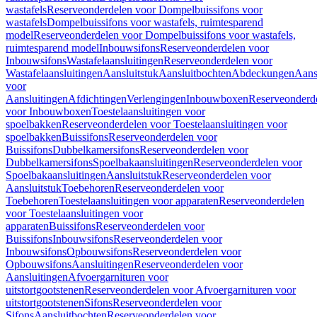
wastafels
Reserveonderdelen voor Dompelbuissifons voor
wastafels
Dompelbuissifons voor wastafels, ruimtesparend
model
Reserveonderdelen voor Dompelbuissifons voor wastafels,
ruimtesparend model
Inbouwsifons
Reserveonderdelen voor
Inbouwsifons
Wastafelaansluitingen
Reserveonderdelen voor
Wastafelaansluitingen
Aansluitstuk
Aansluitbochten
Abdeckungen
Aans
voor
Aansluitingen
Afdichtingen
Verlengingen
Inbouwboxen
Reserveonderd
voor Inbouwboxen
Toestelaansluitingen voor
spoelbakken
Reserveonderdelen voor Toestelaansluitingen voor
spoelbakken
Buissifons
Reserveonderdelen voor
Buissifons
Dubbelkamersifons
Reserveonderdelen voor
Dubbelkamersifons
Spoelbakaansluitingen
Reserveonderdelen voor
Spoelbakaansluitingen
Aansluitstuk
Reserveonderdelen voor
Aansluitstuk
Toebehoren
Reserveonderdelen voor
Toebehoren
Toestelaansluitingen voor apparaten
Reserveonderdelen
voor Toestelaansluitingen voor
apparaten
Buissifons
Reserveonderdelen voor
Buissifons
Inbouwsifons
Reserveonderdelen voor
Inbouwsifons
Opbouwsifons
Reserveonderdelen voor
Opbouwsifons
Aansluitingen
Reserveonderdelen voor
Aansluitingen
Afvoergarnituren voor
uitstortgootstenen
Reserveonderdelen voor Afvoergarnituren voor
uitstortgootstenen
Sifons
Reserveonderdelen voor
Sifons
Aansluitbochten
Reserveonderdelen voor