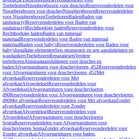
Toebehoren
Nisopbergboxen voor douches
Reserveonderdelen voor
Nisopbergboxen voor douches
Nisopbergboxen
Reserveonderdelen
voor Nisopbergboxen
Toebehoren
Baden
Baden van
sanitairacryl
Reserveonderdelen voor Baden van
sanitairacryl
Rechthoekige baden
Reserveonderdelen voor
Rechthoekige baden
Baden van mineraal
materiaal
Reserveonderdelen voor Baden van mineraal
materiaal
Baden voor baby's
Reserveonderdelen voor Baden voor
baby's
Installatie-elementen
Sets steunpoten en sets aansluitplaten en
wandankers
Toebehoren
Reparatiesets
Verdere
toebehoren
Apparaataansluitingen voor douches en
baden
Afvoergarnituren voor douchevloeren, d52
Reserveonderdelen
voor Afvoergarnituren voor douchevloeren, d52
Met
afvoerkap
Reserveonderdelen voor Met
afvoerkap
Afvoerdeksel
Reserveonderdelen voor
Afvoerdeksel
Afvoergarnituren voor douchevloeren,
d90
Reserveonderdelen voor Afvoergarnituren voor douchevloeren,
d90
Met afvoerkap
Reserveonderdelen voor Met afvoerkap
Zonder
afvoerkap
Reserveonderdelen voor Zonder
afvoerkap
Afvoerdeksel
Reserveonderdelen voor
Afvoerdeksel
Afvoergarnituren voor douchevloeren
Sestra
Reserveonderdelen voor Afvoergarnituren voor
douchevloeren Sestra
Zonder afvoerkap
Reserveonderdelen voor
Zonder afvoerkap
Afvoergarnituren voor baden,