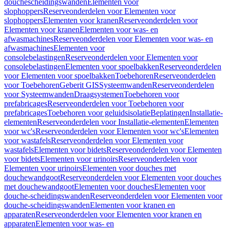
douchescheidingswanden
Elementen voor
slophoppers
Reserveonderdelen voor Elementen voor
slophoppers
Elementen voor kranen
Reserveonderdelen voor
Elementen voor kranen
Elementen voor was- en
afwasmachines
Reserveonderdelen voor Elementen voor was- en
afwasmachines
Elementen voor
consolebelastingen
Reserveonderdelen voor Elementen voor
consolebelastingen
Elementen voor spoelbakken
Reserveonderdelen
voor Elementen voor spoelbakken
Toebehoren
Reserveonderdelen
voor Toebehoren
Geberit GIS
Systeemwanden
Reserveonderdelen
voor Systeemwanden
Draagsystemen
Toebehoren voor
prefabricages
Reserveonderdelen voor Toebehoren voor
prefabricages
Toebehoren voor geluidsisolatie
Beplatingen
Installatie-
elementen
Reserveonderdelen voor Installatie-elementen
Elementen
voor wc's
Reserveonderdelen voor Elementen voor wc's
Elementen
voor wastafels
Reserveonderdelen voor Elementen voor
wastafels
Elementen voor bidets
Reserveonderdelen voor Elementen
voor bidets
Elementen voor urinoirs
Reserveonderdelen voor
Elementen voor urinoirs
Elementen voor douches met
douchewandgoot
Reserveonderdelen voor Elementen voor douches
met douchewandgoot
Elementen voor douches
Elementen voor
douche-scheidingswanden
Reserveonderdelen voor Elementen voor
douche-scheidingswanden
Elementen voor kranen en
apparaten
Reserveonderdelen voor Elementen voor kranen en
apparaten
Elementen voor was- en