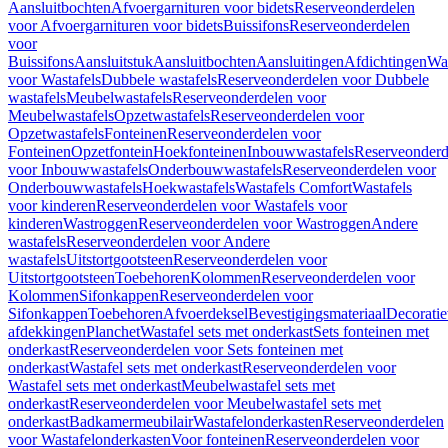
Aansluitbochten
Afvoergarnituren voor bidets
Reserveonderdelen
voor Afvoergarnituren voor bidets
Buissifons
Reserveonderdelen
voor
Buissifons
Aansluitstuk
Aansluitbochten
Aansluitingen
Afdichtingen
Was
voor Wastafels
Dubbele wastafels
Reserveonderdelen voor Dubbele
wastafels
Meubelwastafels
Reserveonderdelen voor
Meubelwastafels
Opzetwastafels
Reserveonderdelen voor
Opzetwastafels
Fonteinen
Reserveonderdelen voor
Fonteinen
Opzetfontein
Hoekfonteinen
Inbouwwastafels
Reserveonderd
voor Inbouwwastafels
Onderbouwwastafels
Reserveonderdelen voor
Onderbouwwastafels
Hoekwastafels
Wastafels Comfort
Wastafels
voor kinderen
Reserveonderdelen voor Wastafels voor
kinderen
Wastroggen
Reserveonderdelen voor Wastroggen
Andere
wastafels
Reserveonderdelen voor Andere
wastafels
Uitstortgootsteen
Reserveonderdelen voor
Uitstortgootsteen
Toebehoren
Kolommen
Reserveonderdelen voor
Kolommen
Sifonkappen
Reserveonderdelen voor
Sifonkappen
Toebehoren
Afvoerdeksel
Bevestigingsmateriaal
Decorati
afdekkingen
Planchet
Wastafel sets met onderkast
Sets fonteinen met
onderkast
Reserveonderdelen voor Sets fonteinen met
onderkast
Wastafel sets met onderkast
Reserveonderdelen voor
Wastafel sets met onderkast
Meubelwastafel sets met
onderkast
Reserveonderdelen voor Meubelwastafel sets met
onderkast
Badkamermeubilair
Wastafelonderkasten
Reserveonderdelen
voor Wastafelonderkasten
Voor fonteinen
Reserveonderdelen voor