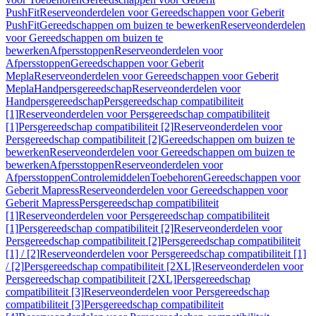
PushFit
Reserveonderdelen voor Gereedschappen voor Geberit
PushFit
Gereedschappen om buizen te bewerken
Reserveonderdelen
voor Gereedschappen om buizen te
bewerken
Afpersstoppen
Reserveonderdelen voor
Afpersstoppen
Gereedschappen voor Geberit
Mepla
Reserveonderdelen voor Gereedschappen voor Geberit
Mepla
Handpersgereedschap
Reserveonderdelen voor
Handpersgereedschap
Persgereedschap compatibiliteit
[1]
Reserveonderdelen voor Persgereedschap compatibiliteit
[1]
Persgereedschap compatibiliteit [2]
Reserveonderdelen voor
Persgereedschap compatibiliteit [2]
Gereedschappen om buizen te
bewerken
Reserveonderdelen voor Gereedschappen om buizen te
bewerken
Afpersstoppen
Reserveonderdelen voor
Afpersstoppen
Controlemiddelen
Toebehoren
Gereedschappen voor
Geberit Mapress
Reserveonderdelen voor Gereedschappen voor
Geberit Mapress
Persgereedschap compatibiliteit
[1]
Reserveonderdelen voor Persgereedschap compatibiliteit
[1]
Persgereedschap compatibiliteit [2]
Reserveonderdelen voor
Persgereedschap compatibiliteit [2]
Persgereedschap compatibiliteit
[1] / [2]
Reserveonderdelen voor Persgereedschap compatibiliteit [1]
/ [2]
Persgereedschap compatibiliteit [2XL]
Reserveonderdelen voor
Persgereedschap compatibiliteit [2XL]
Persgereedschap
compatibiliteit [3]
Reserveonderdelen voor Persgereedschap
compatibiliteit [3]
Persgereedschap compatibiliteit