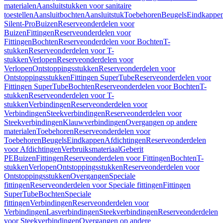
materialen
Aansluitstukken voor sanitaire
toestellen
Aansluitbochten
Aansluitstuk
Toebehoren
Beugels
Eindkappe
Silent-Pro
Buizen
Reserveonderdelen voor
Buizen
Fittingen
Reserveonderdelen voor
Fittingen
Bochten
Reserveonderdelen voor Bochten
T-
stukken
Reserveonderdelen voor T-
stukken
Verlopen
Reserveonderdelen voor
Verlopen
Ontstoppingsstukken
Reserveonderdelen voor
Ontstoppingsstukken
Fittingen SuperTube
Reserveonderdelen voor
Fittingen SuperTube
Bochten
Reserveonderdelen voor Bochten
T-
stukken
Reserveonderdelen voor T-
stukken
Verbindingen
Reserveonderdelen voor
Verbindingen
Steekverbindingen
Reserveonderdelen voor
Steekverbindingen
Klauwverbindingen
Overgangen op andere
materialen
Toebehoren
Reserveonderdelen voor
Toebehoren
Beugels
Eindkappen
Afdichtingen
Reserveonderdelen
voor Afdichtingen
Verbruiksmateriaal
Geberit
PE
Buizen
Fittingen
Reserveonderdelen voor Fittingen
Bochten
T-
stukken
Verlopen
Ontstoppingsstukken
Reserveonderdelen voor
Ontstoppingsstukken
Overgangen
Speciale
fittingen
Reserveonderdelen voor Speciale fittingen
Fittingen
SuperTube
Bochten
Speciale
fittingen
Verbindingen
Reserveonderdelen voor
Verbindingen
Lasverbindingen
Steekverbindingen
Reserveonderdelen
voor Steekverbindingen
Overgangen op andere