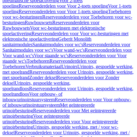
pneumatische spoelactivering
Voor 2-toets
spoeling
Reserveonderdelen voor Voor 2-toets spoeling
Voor 1-toets
spoeling
Reserveonderdelen voor Voor 1-toets spoeling
Toebehoren
voor wc-besturingen
Reserveonderdelen voor Toebehoren voor wc-
besturingen
Ruwbouwsets
Reserveonderdelen voor
Ruwbouwsets
Voor wc-besturingen met elektronische
spoelactivering
Reserveonderdelen voor Voor wc-besturingen met
elektronische spoelactivering
Geberit Monolith
sanitairmodules
Sanitairmodules voor wc's
Reserveonderdelen voor
Sanitairmodules voor wc's
Voor wand-wc's
Reserveonderdelen voor
Voor wand-wc's
Voor staande wc's
Reserveonderdelen voor Voor
staande wc's
Toebehoren
Reserveonderdelen voor
Toebehoren
Verbruiksmateriaal
Urinoirs
Urinoirs, gespoelde werking,
met spoelrand
Reserveonderdelen voor Urinoirs, gespoelde werking,
met spoelrand
Zonder deksel
Reserveonderdelen voor Zonder
deksel
Urinoirs, gespoelde werking,
spoelrandloos
Reserveonderdelen voor Urinoirs, gespoelde werking,
spoelrandloos
Voor opbouw- of
inbouwurinoirstuursysteem
Reserveonderdelen voor Voor opbouw-
of inbouwurinoirstuursysteem
Met geïntegreerde
urinoirbesturing
Reserveonderdelen voor Met geïntegreerde
urinoirbesturing
Voor geïntegreerde
urinoirbesturing
Reserveonderdelen voor Voor geïntegreerde
urinoirbesturing
Urinoirs, gespoelde werking, met / voor wc-
deksel
Reserveonderdelen voor Urinoirs, gespoelde werking, met /