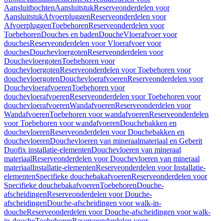
Aansluitbochten
Aansluitstuk
Reserveonderdelen voor
Aansluitstuk
Afvoerpluggen
Reserveonderdelen voor
Afvoerpluggen
Toebehoren
Reserveonderdelen voor
Toebehoren
Douches en baden
Douche
Vloerafvoer voor
douches
Reserveonderdelen voor Vloerafvoer voor
douches
Douchevloergoten
Reserveonderdelen voor
Douchevloergoten
Toebehoren voor
douchevloergoten
Reserveonderdelen voor Toebehoren voor
douchevloergoten
Douchevloerafvoeren
Reserveonderdelen voor
Douchevloerafvoeren
Toebehoren voor
douchevloerafvoeren
Reserveonderdelen voor Toebehoren voor
douchevloerafvoeren
Wandafvoeren
Reserveonderdelen voor
Wandafvoeren
Toebehoren voor wandafvoeren
Reserveonderdelen
voor Toebehoren voor wandafvoeren
Douchebakken en
douchevloeren
Reserveonderdelen voor Douchebakken en
douchevloeren
Douchevloeren van mineraalmateriaal en Geberit
Duofix installatie-elementen
Douchevloeren van mineraal
materiaal
Reserveonderdelen voor Douchevloeren van mineraal
materiaal
Installatie-elementen
Reserveonderdelen voor Installatie-
elementen
Specifieke douchebakafvoeren
Reserveonderdelen voor
Specifieke douchebakafvoeren
Toebehoren
Douche-
afscheidingen
Reserveonderdelen voor Douche-
afscheidingen
Douche-afscheidingen voor walk-in-
douche
Reserveonderdelen voor Douche-afscheidingen voor walk-
in-douche
Toebehoren
Reserveonderdelen voor