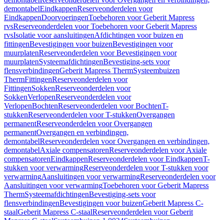
demontabel
Eindkappen
Reserveonderdelen voor
Eindkappen
Doorvoeringen
Toebehoren voor Geberit Mapress
rvs
Reserveonderdelen voor Toebehoren voor Geberit Mapress
rvs
Isolatie voor aansluitingen
Afdichtingen voor buizen en
fittingen
Bevestigingen voor buizen
Bevestigingen voor
muurplaten
Reserveonderdelen voor Bevestigingen voor
muurplaten
Systeemafdichtingen
Bevestiging-sets voor
flensverbindingen
Geberit Mapress Therm
Systeembuizen
Therm
Fittingen
Reserveonderdelen voor
Fittingen
Sokken
Reserveonderdelen voor
Sokken
Verlopen
Reserveonderdelen voor
Verlopen
Bochten
Reserveonderdelen voor Bochten
T-
stukken
Reserveonderdelen voor T-stukken
Overgangen
permanent
Reserveonderdelen voor Overgangen
permanent
Overgangen en verbindingen,
demontabel
Reserveonderdelen voor Overgangen en verbindingen,
demontabel
Axiale compensatoren
Reserveonderdelen voor Axiale
compensatoren
Eindkappen
Reserveonderdelen voor Eindkappen
T-
stukken voor verwarming
Reserveonderdelen voor T-stukken voor
verwarming
Aansluitingen voor verwarming
Reserveonderdelen voor
Aansluitingen voor verwarming
Toebehoren voor Geberit Mapress
Therm
Systeemafdichtingen
Bevestiging-sets voor
flensverbindingen
Bevestigingen voor buizen
Geberit Mapress C-
staal
Geberit Mapress C-staal
Reserveonderdelen voor Geberit