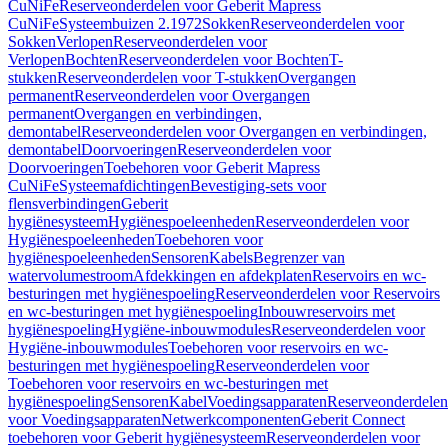
CuNiFe
Reserveonderdelen voor Geberit Mapress
CuNiFe
Systeembuizen 2.1972
Sokken
Reserveonderdelen voor
Sokken
Verlopen
Reserveonderdelen voor
Verlopen
Bochten
Reserveonderdelen voor Bochten
T-
stukken
Reserveonderdelen voor T-stukken
Overgangen
permanent
Reserveonderdelen voor Overgangen
permanent
Overgangen en verbindingen,
demontabel
Reserveonderdelen voor Overgangen en verbindingen,
demontabel
Doorvoeringen
Reserveonderdelen voor
Doorvoeringen
Toebehoren voor Geberit Mapress
CuNiFe
Systeemafdichtingen
Bevestiging-sets voor
flensverbindingen
Geberit
hygiënesysteem
Hygiënespoeleenheden
Reserveonderdelen voor
Hygiënespoeleenheden
Toebehoren voor
hygiënespoeleenheden
Sensoren
Kabels
Begrenzer van
watervolumestroom
Afdekkingen en afdekplaten
Reservoirs en wc-
besturingen met hygiënespoeling
Reserveonderdelen voor Reservoirs
en wc-besturingen met hygiënespoeling
Inbouwreservoirs met
hygiënespoeling
Hygiëne-inbouwmodules
Reserveonderdelen voor
Hygiëne-inbouwmodules
Toebehoren voor reservoirs en wc-
besturingen met hygiënespoeling
Reserveonderdelen voor
Toebehoren voor reservoirs en wc-besturingen met
hygiënespoeling
Sensoren
Kabel
Voedingsapparaten
Reserveonderdelen
voor Voedingsapparaten
Netwerkcomponenten
Geberit Connect
toebehoren voor Geberit hygiënesysteem
Reserveonderdelen voor