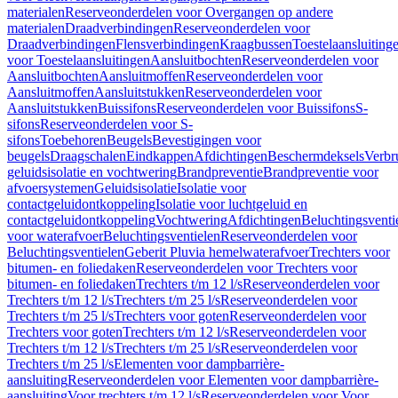
materialen
Reserveonderdelen voor Overgangen op andere
materialen
Draadverbindingen
Reserveonderdelen voor
Draadverbindingen
Flensverbindingen
Kraagbussen
Toestelaansluiting
voor Toestelaansluitingen
Aansluitbochten
Reserveonderdelen voor
Aansluitbochten
Aansluitmoffen
Reserveonderdelen voor
Aansluitmoffen
Aansluitstukken
Reserveonderdelen voor
Aansluitstukken
Buissifons
Reserveonderdelen voor Buissifons
S-
sifons
Reserveonderdelen voor S-
sifons
Toebehoren
Beugels
Bevestigingen voor
beugels
Draagschalen
Eindkappen
Afdichtingen
Beschermdeksels
Verbr
geluidsisolatie en vochtwering
Brandpreventie
Brandpreventie voor
afvoersystemen
Geluidsisolatie
Isolatie voor
contactgeluidontkoppeling
Isolatie voor luchtgeluid en
contactgeluidontkoppeling
Vochtwering
Afdichtingen
Beluchtingsventi
voor waterafvoer
Beluchtingsventielen
Reserveonderdelen voor
Beluchtingsventielen
Geberit Pluvia hemelwaterafvoer
Trechters voor
bitumen- en foliedaken
Reserveonderdelen voor Trechters voor
bitumen- en foliedaken
Trechters t/m 12 l/s
Reserveonderdelen voor
Trechters t/m 12 l/s
Trechters t/m 25 l/s
Reserveonderdelen voor
Trechters t/m 25 l/s
Trechters voor goten
Reserveonderdelen voor
Trechters voor goten
Trechters t/m 12 l/s
Reserveonderdelen voor
Trechters t/m 12 l/s
Trechters t/m 25 l/s
Reserveonderdelen voor
Trechters t/m 25 l/s
Elementen voor dampbarrière-
aansluiting
Reserveonderdelen voor Elementen voor dampbarrière-
aansluiting
Voor trechters t/m 12 l/s
Reserveonderdelen voor Voor