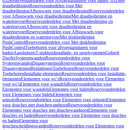
d52
Reserveonderdelen voor Afvoergarnituren voor baden, d52
Met
draaibediening
Reserveonderdelen voor Met
draaibediening
Afbouwsets voor draaibediening
Reserveonderdelen
voor Afbouwsets voor draaibediening
Met draaibediening en
watertoevoer
Reserveonderdelen voor Met draaibediening en
watertoevoer
Afbouwsets voor draaibediening en
watertoevoer
Reserveonderdelen voor Afbouwsets voor
draaibediening en watertoevoer
Met drukbediening
PushControl
Reserveonderdelen voor Met drukbediening
PushControl
Toebehoren voor afvoergarnituren voor
baden
Aansluitsets
T-stukken
Installatie- en spoelsystemen
Geberit
Duofix
Systeemwanden
Reserveonderdelen voor
Systeemwanden
Draagsystemen
Reserveonderdelen voor
Draagsystemen
Beplatingen
Toebehoren
Reserveonderdelen voor
Toebehoren
Installatie-elementen
Reserveonderdelen voor Installatie-
elementen
Elementen voor wc's
Reserveonderdelen voor Elementen
voor wc's
Elementen voor wastafels
Reserveonderdelen voor
Elementen voor wastafels
Elementen voor bidets
Reserveonderdelen
voor Elementen voor bidets
Elementen voor
urinoirs
Reserveonderdelen voor Elementen voor urinoirs
Elementen
voor douches met douchewandgoot
Reserveonderdelen voor
Elementen voor douches met douchewandgoot
Elementen voor
douches en baden
Reserveonderdelen voor Elementen voor douches
en baden
Elementen voor
douchescheidingswanden
Reserveonderdelen voor Elementen voor