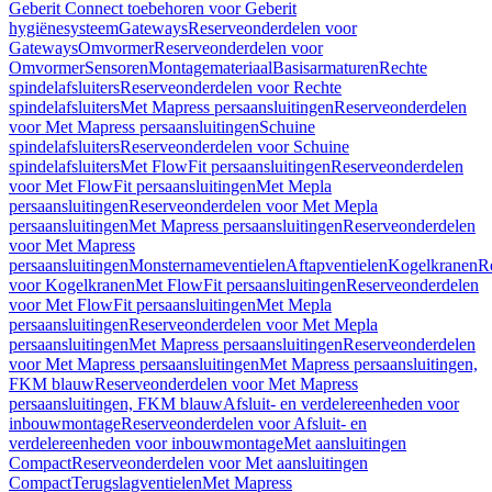
Geberit Connect toebehoren voor Geberit
hygiënesysteem
Gateways
Reserveonderdelen voor
Gateways
Omvormer
Reserveonderdelen voor
Omvormer
Sensoren
Montagemateriaal
Basisarmaturen
Rechte
spindelafsluiters
Reserveonderdelen voor Rechte
spindelafsluiters
Met Mapress persaansluitingen
Reserveonderdelen
voor Met Mapress persaansluitingen
Schuine
spindelafsluiters
Reserveonderdelen voor Schuine
spindelafsluiters
Met FlowFit persaansluitingen
Reserveonderdelen
voor Met FlowFit persaansluitingen
Met Mepla
persaansluitingen
Reserveonderdelen voor Met Mepla
persaansluitingen
Met Mapress persaansluitingen
Reserveonderdelen
voor Met Mapress
persaansluitingen
Monsternameventielen
Aftapventielen
Kogelkranen
R
voor Kogelkranen
Met FlowFit persaansluitingen
Reserveonderdelen
voor Met FlowFit persaansluitingen
Met Mepla
persaansluitingen
Reserveonderdelen voor Met Mepla
persaansluitingen
Met Mapress persaansluitingen
Reserveonderdelen
voor Met Mapress persaansluitingen
Met Mapress persaansluitingen,
FKM blauw
Reserveonderdelen voor Met Mapress
persaansluitingen, FKM blauw
Afsluit- en verdelereenheden voor
inbouwmontage
Reserveonderdelen voor Afsluit- en
verdelereenheden voor inbouwmontage
Met aansluitingen
Compact
Reserveonderdelen voor Met aansluitingen
Compact
Terugslagventielen
Met Mapress