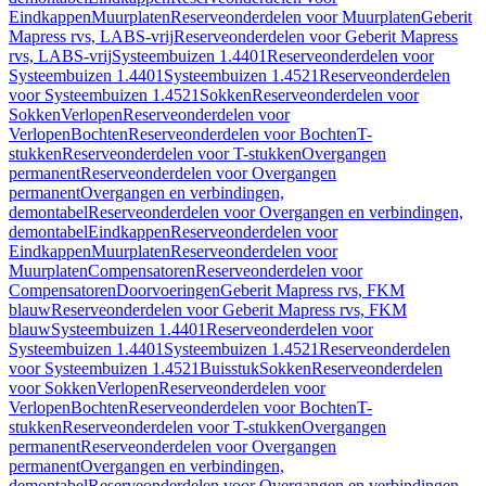
Eindkappen
Muurplaten
Reserveonderdelen voor Muurplaten
Geberit
Mapress rvs, LABS-vrij
Reserveonderdelen voor Geberit Mapress
rvs, LABS-vrij
Systeembuizen 1.4401
Reserveonderdelen voor
Systeembuizen 1.4401
Systeembuizen 1.4521
Reserveonderdelen
voor Systeembuizen 1.4521
Sokken
Reserveonderdelen voor
Sokken
Verlopen
Reserveonderdelen voor
Verlopen
Bochten
Reserveonderdelen voor Bochten
T-
stukken
Reserveonderdelen voor T-stukken
Overgangen
permanent
Reserveonderdelen voor Overgangen
permanent
Overgangen en verbindingen,
demontabel
Reserveonderdelen voor Overgangen en verbindingen,
demontabel
Eindkappen
Reserveonderdelen voor
Eindkappen
Muurplaten
Reserveonderdelen voor
Muurplaten
Compensatoren
Reserveonderdelen voor
Compensatoren
Doorvoeringen
Geberit Mapress rvs, FKM
blauw
Reserveonderdelen voor Geberit Mapress rvs, FKM
blauw
Systeembuizen 1.4401
Reserveonderdelen voor
Systeembuizen 1.4401
Systeembuizen 1.4521
Reserveonderdelen
voor Systeembuizen 1.4521
Buisstuk
Sokken
Reserveonderdelen
voor Sokken
Verlopen
Reserveonderdelen voor
Verlopen
Bochten
Reserveonderdelen voor Bochten
T-
stukken
Reserveonderdelen voor T-stukken
Overgangen
permanent
Reserveonderdelen voor Overgangen
permanent
Overgangen en verbindingen,
demontabel
Reserveonderdelen voor Overgangen en verbindingen,