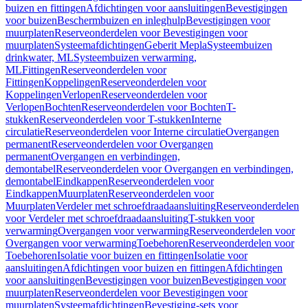
buizen en fittingen
Afdichtingen voor aansluitingen
Bevestigingen
voor buizen
Beschermbuizen en inleghulp
Bevestigingen voor
muurplaten
Reserveonderdelen voor Bevestigingen voor
muurplaten
Systeemafdichtingen
Geberit Mepla
Systeembuizen
drinkwater, ML
Systeembuizen verwarming,
ML
Fittingen
Reserveonderdelen voor
Fittingen
Koppelingen
Reserveonderdelen voor
Koppelingen
Verlopen
Reserveonderdelen voor
Verlopen
Bochten
Reserveonderdelen voor Bochten
T-
stukken
Reserveonderdelen voor T-stukken
Interne
circulatie
Reserveonderdelen voor Interne circulatie
Overgangen
permanent
Reserveonderdelen voor Overgangen
permanent
Overgangen en verbindingen,
demontabel
Reserveonderdelen voor Overgangen en verbindingen,
demontabel
Eindkappen
Reserveonderdelen voor
Eindkappen
Muurplaten
Reserveonderdelen voor
Muurplaten
Verdeler met schroefdraadaansluiting
Reserveonderdelen
voor Verdeler met schroefdraadaansluiting
T-stukken voor
verwarming
Overgangen voor verwarming
Reserveonderdelen voor
Overgangen voor verwarming
Toebehoren
Reserveonderdelen voor
Toebehoren
Isolatie voor buizen en fittingen
Isolatie voor
aansluitingen
Afdichtingen voor buizen en fittingen
Afdichtingen
voor aansluitingen
Bevestigingen voor buizen
Bevestigingen voor
muurplaten
Reserveonderdelen voor Bevestigingen voor
muurplaten
Systeemafdichtingen
Bevestiging-sets voor