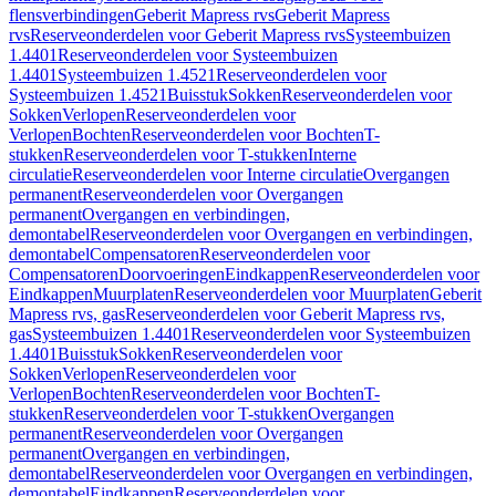
flensverbindingen
Geberit Mapress rvs
Geberit Mapress
rvs
Reserveonderdelen voor Geberit Mapress rvs
Systeembuizen
1.4401
Reserveonderdelen voor Systeembuizen
1.4401
Systeembuizen 1.4521
Reserveonderdelen voor
Systeembuizen 1.4521
Buisstuk
Sokken
Reserveonderdelen voor
Sokken
Verlopen
Reserveonderdelen voor
Verlopen
Bochten
Reserveonderdelen voor Bochten
T-
stukken
Reserveonderdelen voor T-stukken
Interne
circulatie
Reserveonderdelen voor Interne circulatie
Overgangen
permanent
Reserveonderdelen voor Overgangen
permanent
Overgangen en verbindingen,
demontabel
Reserveonderdelen voor Overgangen en verbindingen,
demontabel
Compensatoren
Reserveonderdelen voor
Compensatoren
Doorvoeringen
Eindkappen
Reserveonderdelen voor
Eindkappen
Muurplaten
Reserveonderdelen voor Muurplaten
Geberit
Mapress rvs, gas
Reserveonderdelen voor Geberit Mapress rvs,
gas
Systeembuizen 1.4401
Reserveonderdelen voor Systeembuizen
1.4401
Buisstuk
Sokken
Reserveonderdelen voor
Sokken
Verlopen
Reserveonderdelen voor
Verlopen
Bochten
Reserveonderdelen voor Bochten
T-
stukken
Reserveonderdelen voor T-stukken
Overgangen
permanent
Reserveonderdelen voor Overgangen
permanent
Overgangen en verbindingen,
demontabel
Reserveonderdelen voor Overgangen en verbindingen,
demontabel
Eindkappen
Reserveonderdelen voor