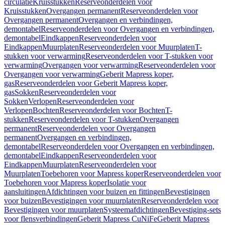
circulatie
Kruisstukken
Reserveonderdelen voor
Kruisstukken
Overgangen permanent
Reserveonderdelen voor
Overgangen permanent
Overgangen en verbindingen,
demontabel
Reserveonderdelen voor Overgangen en verbindingen,
demontabel
Eindkappen
Reserveonderdelen voor
Eindkappen
Muurplaten
Reserveonderdelen voor Muurplaten
T-
stukken voor verwarming
Reserveonderdelen voor T-stukken voor
verwarming
Overgangen voor verwarming
Reserveonderdelen voor
Overgangen voor verwarming
Geberit Mapress koper,
gas
Reserveonderdelen voor Geberit Mapress koper,
gas
Sokken
Reserveonderdelen voor
Sokken
Verlopen
Reserveonderdelen voor
Verlopen
Bochten
Reserveonderdelen voor Bochten
T-
stukken
Reserveonderdelen voor T-stukken
Overgangen
permanent
Reserveonderdelen voor Overgangen
permanent
Overgangen en verbindingen,
demontabel
Reserveonderdelen voor Overgangen en verbindingen,
demontabel
Eindkappen
Reserveonderdelen voor
Eindkappen
Muurplaten
Reserveonderdelen voor
Muurplaten
Toebehoren voor Mapress koper
Reserveonderdelen voor
Toebehoren voor Mapress koper
Isolatie voor
aansluitingen
Afdichtingen voor buizen en fittingen
Bevestigingen
voor buizen
Bevestigingen voor muurplaten
Reserveonderdelen voor
Bevestigingen voor muurplaten
Systeemafdichtingen
Bevestiging-sets
voor flensverbindingen
Geberit Mapress CuNiFe
Geberit Mapress