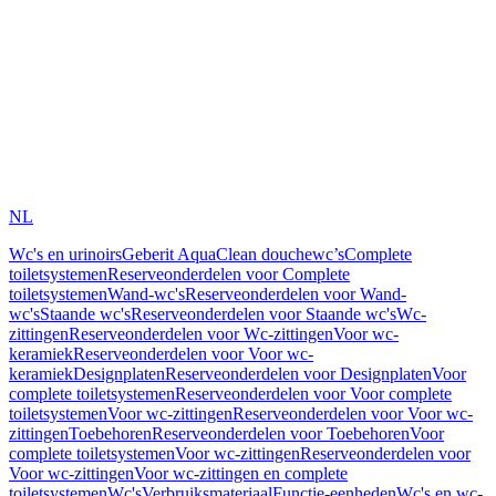
NL
Wc's en urinoirs
Geberit AquaClean douchewc’s
Complete
toiletsystemen
Reserveonderdelen voor Complete
toiletsystemen
Wand-wc's
Reserveonderdelen voor Wand-
wc's
Staande wc's
Reserveonderdelen voor Staande wc's
Wc-
zittingen
Reserveonderdelen voor Wc-zittingen
Voor wc-
keramiek
Reserveonderdelen voor Voor wc-
keramiek
Designplaten
Reserveonderdelen voor Designplaten
Voor
complete toiletsystemen
Reserveonderdelen voor Voor complete
toiletsystemen
Voor wc-zittingen
Reserveonderdelen voor Voor wc-
zittingen
Toebehoren
Reserveonderdelen voor Toebehoren
Voor
complete toiletsystemen
Voor wc-zittingen
Reserveonderdelen voor
Voor wc-zittingen
Voor wc-zittingen en complete
toiletsystemen
Wc's
Verbruiksmateriaal
Functie-eenheden
Wc's en wc-