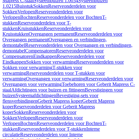
Mapress C-staal
Systeembuizen 1.0034
Systeembuizen
1.0215
Buisstuk
Sokken
Reserveonderdelen voor
Sokken
Verlopen
Reserveonderdelen voor
Verlopen
Bochten
Reserveonderdelen voor Bochten
T-
stukken
Reserveonderdelen voor T-
stukken
Kruisstukken
Reserveonderdelen voor
Kruisstukken
Overgangen permanent
Reserveonderdelen voor
Overgangen permanent
Overgangen en verbindingen,
demontabel
Reserveonderdelen voor Overgangen en verbindingen,
demontabel
Compensatoren
Reserveonderdelen voor
Compensatoren
Eindkappen
Reserveonderdelen voor
Eindkappen
Sokken voor verwarming
Reserveonderdelen voor
Sokken voor verwarming
T-stukken voor
verwarming
Reserveonderdelen voor T-stukken voor
verwarming
Overgangen voor verwarming
Reserveonderdelen voor
Overgangen voor verwarming
Toebehoren voor Geberit Mapress C-
staal
Afdichtingen voor buizen en fittingen
Bevestigingen voor
buizen
Systeemafdichtingen
Bevestiging-sets voor
flensverbindingen
Geberit Mapress koper
Geberit Mapress
koper
Reserveonderdelen voor Geberit Mapress
koper
Sokken
Reserveonderdelen voor
Sokken
Verlopen
Reserveonderdelen voor
Verlopen
Bochten
Reserveonderdelen voor Bochten
T-
stukken
Reserveonderdelen voor T-stukken
Interne
circulatie
Reserveonderdelen voor Interne