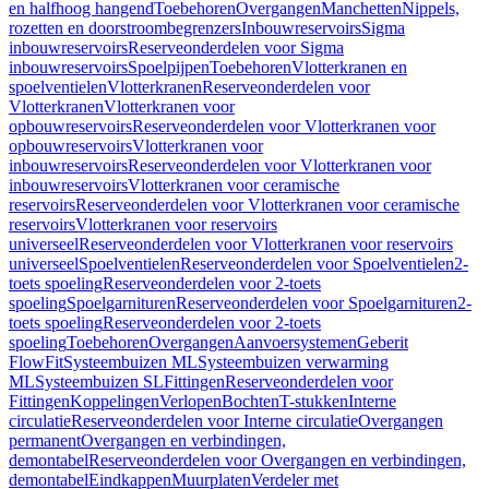
en halfhoog hangend
Toebehoren
Overgangen
Manchetten
Nippels,
rozetten en doorstroombegrenzers
Inbouwreservoirs
Sigma
inbouwreservoirs
Reserveonderdelen voor Sigma
inbouwreservoirs
Spoelpijpen
Toebehoren
Vlotterkranen en
spoelventielen
Vlotterkranen
Reserveonderdelen voor
Vlotterkranen
Vlotterkranen voor
opbouwreservoirs
Reserveonderdelen voor Vlotterkranen voor
opbouwreservoirs
Vlotterkranen voor
inbouwreservoirs
Reserveonderdelen voor Vlotterkranen voor
inbouwreservoirs
Vlotterkranen voor ceramische
reservoirs
Reserveonderdelen voor Vlotterkranen voor ceramische
reservoirs
Vlotterkranen voor reservoirs
universeel
Reserveonderdelen voor Vlotterkranen voor reservoirs
universeel
Spoelventielen
Reserveonderdelen voor Spoelventielen
2-
toets spoeling
Reserveonderdelen voor 2-toets
spoeling
Spoelgarnituren
Reserveonderdelen voor Spoelgarnituren
2-
toets spoeling
Reserveonderdelen voor 2-toets
spoeling
Toebehoren
Overgangen
Aanvoersystemen
Geberit
FlowFit
Systeembuizen ML
Systeembuizen verwarming
ML
Systeembuizen SL
Fittingen
Reserveonderdelen voor
Fittingen
Koppelingen
Verlopen
Bochten
T-stukken
Interne
circulatie
Reserveonderdelen voor Interne circulatie
Overgangen
permanent
Overgangen en verbindingen,
demontabel
Reserveonderdelen voor Overgangen en verbindingen,
demontabel
Eindkappen
Muurplaten
Verdeler met