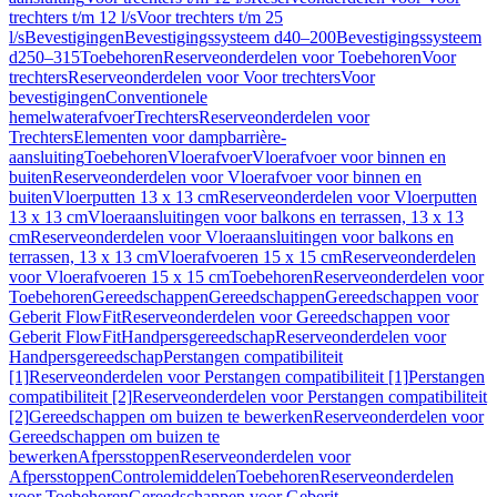
trechters t/m 12 l/s
Voor trechters t/m 25
l/s
Bevestigingen
Bevestigingssysteem d40–200
Bevestigingssysteem
d250–315
Toebehoren
Reserveonderdelen voor Toebehoren
Voor
trechters
Reserveonderdelen voor Voor trechters
Voor
bevestigingen
Conventionele
hemelwaterafvoer
Trechters
Reserveonderdelen voor
Trechters
Elementen voor dampbarrière-
aansluiting
Toebehoren
Vloerafvoer
Vloerafvoer voor binnen en
buiten
Reserveonderdelen voor Vloerafvoer voor binnen en
buiten
Vloerputten 13 x 13 cm
Reserveonderdelen voor Vloerputten
13 x 13 cm
Vloeraansluitingen voor balkons en terrassen, 13 x 13
cm
Reserveonderdelen voor Vloeraansluitingen voor balkons en
terrassen, 13 x 13 cm
Vloerafvoeren 15 x 15 cm
Reserveonderdelen
voor Vloerafvoeren 15 x 15 cm
Toebehoren
Reserveonderdelen voor
Toebehoren
Gereedschappen
Gereedschappen
Gereedschappen voor
Geberit FlowFit
Reserveonderdelen voor Gereedschappen voor
Geberit FlowFit
Handpersgereedschap
Reserveonderdelen voor
Handpersgereedschap
Perstangen compatibiliteit
[1]
Reserveonderdelen voor Perstangen compatibiliteit [1]
Perstangen
compatibiliteit [2]
Reserveonderdelen voor Perstangen compatibiliteit
[2]
Gereedschappen om buizen te bewerken
Reserveonderdelen voor
Gereedschappen om buizen te
bewerken
Afpersstoppen
Reserveonderdelen voor
Afpersstoppen
Controlemiddelen
Toebehoren
Reserveonderdelen
voor Toebehoren
Gereedschappen voor Geberit