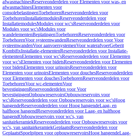
afwasmachines
Reserveonderdelen voor Elementen voor was- en
afwasmachines
Elementen voor
consolebelastingen
Toebehoren
Reserveonderdelen voor
Toebehoren
Installatiemodules
Reserveonderdelen voor
Installatiemodules
Modules voor wc's
Reserveonderdelen voor
Modules voor wc's
Modules voor
wandelementen
Beplatingen
Toebehoren
Reserveonderdelen voor
Toebehoren
Voor systeemwanden
Reserveonderdelen voor Voor
systeemwanden
Voor aanvoersystemen
Voor waterafvoer
Geberit
Kombifix
Installatie-elementen
Reserveonderdelen voor Installatie-
elementen
Elementen voor wc's
Reserveonderdelen voor Elementen
voor wc's
Elementen voor bidets
Reserveonderdelen voor Elementen
voor bidets
Elementen voor urinoirs
Reserveonderdelen voor
Elementen voor urinoirs
Elementen voor douches
Reserveonderdelen
voor Elementen voor douches
Toebehoren
Reserveonderdelen voor
Toebehoren
Voor wc-elementen
Voor
bevestigingen
Reserveonderdelen voor Voor
bevestigingen
Opbouwreservoirs
Opbouwreservoirs voor
wc's
Reserveonderdelen voor Opbouwreservoirs voor wc's
Hoog
hangende
Reserveonderdelen voor Hoog hangende
Laag- en
halfhoog hangend
Reserveonderdelen voor Laag- en halfhoog
hangend
Opbouwreservoirs voor wc's, van
sanitairkeramiek
Reserveonderdelen voor Opbouwreservoirs voor
wc's, van sanitairkeramiek
Geplaatst
Reserveonderdelen voor
Geplaatst
Spoelpijpen voor opbouwreservoirs
Hoog hangende
Laag-