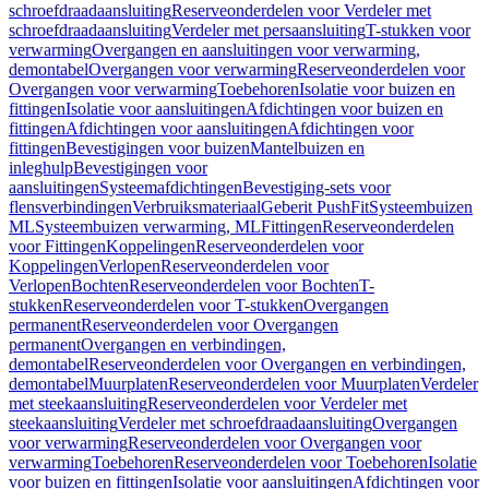
schroefdraadaansluiting
Reserveonderdelen voor Verdeler met
schroefdraadaansluiting
Verdeler met persaansluiting
T-stukken voor
verwarming
Overgangen en aansluitingen voor verwarming,
demontabel
Overgangen voor verwarming
Reserveonderdelen voor
Overgangen voor verwarming
Toebehoren
Isolatie voor buizen en
fittingen
Isolatie voor aansluitingen
Afdichtingen voor buizen en
fittingen
Afdichtingen voor aansluitingen
Afdichtingen voor
fittingen
Bevestigingen voor buizen
Mantelbuizen en
inleghulp
Bevestigingen voor
aansluitingen
Systeemafdichtingen
Bevestiging-sets voor
flensverbindingen
Verbruiksmateriaal
Geberit PushFit
Systeembuizen
ML
Systeembuizen verwarming, ML
Fittingen
Reserveonderdelen
voor Fittingen
Koppelingen
Reserveonderdelen voor
Koppelingen
Verlopen
Reserveonderdelen voor
Verlopen
Bochten
Reserveonderdelen voor Bochten
T-
stukken
Reserveonderdelen voor T-stukken
Overgangen
permanent
Reserveonderdelen voor Overgangen
permanent
Overgangen en verbindingen,
demontabel
Reserveonderdelen voor Overgangen en verbindingen,
demontabel
Muurplaten
Reserveonderdelen voor Muurplaten
Verdeler
met steekaansluiting
Reserveonderdelen voor Verdeler met
steekaansluiting
Verdeler met schroefdraadaansluiting
Overgangen
voor verwarming
Reserveonderdelen voor Overgangen voor
verwarming
Toebehoren
Reserveonderdelen voor Toebehoren
Isolatie
voor buizen en fittingen
Isolatie voor aansluitingen
Afdichtingen voor