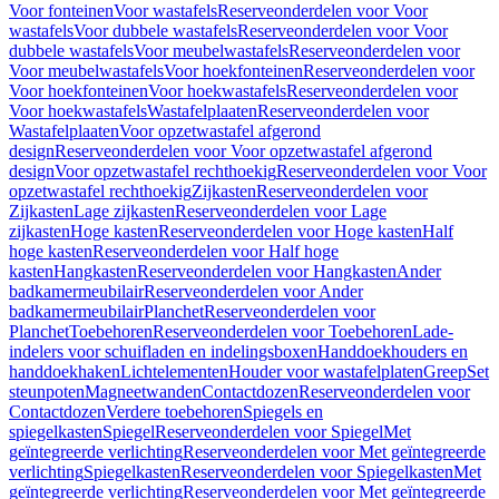
Voor fonteinen
Voor wastafels
Reserveonderdelen voor Voor
wastafels
Voor dubbele wastafels
Reserveonderdelen voor Voor
dubbele wastafels
Voor meubelwastafels
Reserveonderdelen voor
Voor meubelwastafels
Voor hoekfonteinen
Reserveonderdelen voor
Voor hoekfonteinen
Voor hoekwastafels
Reserveonderdelen voor
Voor hoekwastafels
Wastafelplaaten
Reserveonderdelen voor
Wastafelplaaten
Voor opzetwastafel afgerond
design
Reserveonderdelen voor Voor opzetwastafel afgerond
design
Voor opzetwastafel rechthoekig
Reserveonderdelen voor Voor
opzetwastafel rechthoekig
Zijkasten
Reserveonderdelen voor
Zijkasten
Lage zijkasten
Reserveonderdelen voor Lage
zijkasten
Hoge kasten
Reserveonderdelen voor Hoge kasten
Half
hoge kasten
Reserveonderdelen voor Half hoge
kasten
Hangkasten
Reserveonderdelen voor Hangkasten
Ander
badkamermeubilair
Reserveonderdelen voor Ander
badkamermeubilair
Planchet
Reserveonderdelen voor
Planchet
Toebehoren
Reserveonderdelen voor Toebehoren
Lade-
indelers voor schuifladen en indelingsboxen
Handdoekhouders en
handdoekhaken
Lichtelementen
Houder voor wastafelplaten
Greep
Set
steunpoten
Magneetwanden
Contactdozen
Reserveonderdelen voor
Contactdozen
Verdere toebehoren
Spiegels en
spiegelkasten
Spiegel
Reserveonderdelen voor Spiegel
Met
geïntegreerde verlichting
Reserveonderdelen voor Met geïntegreerde
verlichting
Spiegelkasten
Reserveonderdelen voor Spiegelkasten
Met
geïntegreerde verlichting
Reserveonderdelen voor Met geïntegreerde