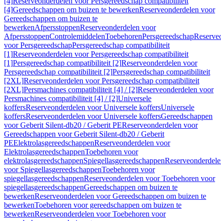
[4]
Reserveonderdelen voor Persgereedschap compatibiliteit
[4]
Gereedschappen om buizen te bewerken
Reserveonderdelen voor
Gereedschappen om buizen te
bewerken
Afpersstoppen
Reserveonderdelen voor
Afpersstoppen
Controlemiddelen
Toebehoren
Persgereedschap
Reserve
voor Persgereedschap
Persgereedschap compatibiliteit
[1]
Reserveonderdelen voor Persgereedschap compatibiliteit
[1]
Persgereedschap compatibiliteit [2]
Reserveonderdelen voor
Persgereedschap compatibiliteit [2]
Persgereedschap compatibiliteit
[2XL]
Reserveonderdelen voor Persgereedschap compatibiliteit
[2XL]
Persmachines compatibiliteit [4] / [2]
Reserveonderdelen voor
Persmachines compatibiliteit [4] / [2]
Universele
koffers
Reserveonderdelen voor Universele koffers
Universele
koffers
Reserveonderdelen voor Universele koffers
Gereedschappen
voor Geberit Silent-db20 / Geberit PE
Reserveonderdelen voor
Gereedschappen voor Geberit Silent-db20 / Geberit
PE
Elektrolasgereedschappen
Reserveonderdelen voor
Elektrolasgereedschappen
Toebehoren voor
elektrolasgereedschappen
Spiegellasgereedschappen
Reserveonderdele
voor Spiegellasgereedschappen
Toebehoren voor
spiegellasgereedschappen
Reserveonderdelen voor Toebehoren voor
spiegellasgereedschappen
Gereedschappen om buizen te
bewerken
Reserveonderdelen voor Gereedschappen om buizen te
bewerken
Toebehoren voor gereedschappen om buizen te
bewerken
Reserveonderdelen voor Toebehoren voor