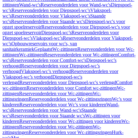
zittingen
Wand-wc's
Reserveonderdelen voor Wand-wc's
Diepspoel-
wc’s
Reserveonderdelen voor Diepspoel-wc’s
Vlakspoel-
wc’s
Reserveonderdelen voor Vlakspoel-wc’s
Staande
wc's
Reserveonderdelen voor Staande wc's
Diepspoel-wc's voor
opzet spoelreservoir
Reserveonderdelen voor Diepspoel-wc's voor
opzet spoelreservoir
Diepspoel-wc’s
Reserveonderdelen voor
Diepspoel-wc’s
Vlakspoel-wc’s
Reserveonderdelen voor Vlakspoel-
wc’s
Opbouwreservoirs voor wc's, van
sanitairkeramiek
Geplaatst
Wc-zittingen
Reserveonderdelen voor Wc-
zittingen
Wc-zittingen
Reserveonderdelen voor Wc-zittingen
Comfort-
wc's
Reserveonderdelen voor Comfort-wc's
Diepspoel-wc’s
verhoogd
Reserveonderdelen voor Diepspoel-wc’s
verhoogd
Vlakspoel-wc’s verhoogd
Reserveonderdelen voor
Vlakspoel-wc’s verhoogd
Diepspoel-wc's
verlengd
Reserveonderdelen voor Diepspoel-wc's verlengd
Comfort
wc-zittingen
Reserveonderdelen voor Comfort wc-zittingen
Wc-
zittingen
Reserveonderdelen voor Wc-zittingen
Wc-
zittingsringen
Reserveonderdelen voor Wc-zittingsringen
Wc’s voor
kinderen
Reserveonderdelen voor Wc’s voor kinderen
Wand-
wc's
Reserveonderdelen voor Wand-wc's
Staande
wc's
Reserveonderdelen voor Staande wc's
Wc-zittingen voor
kinderen
Reserveonderdelen voor Wc-zittingen voor kinderen
Wc-
zittingen
Reserveonderdelen voor Wc-zittingen
Wc-
zittingsringen
Reserveonderdelen voor Wc-zittingsringen
Hurk-
wc's
Met