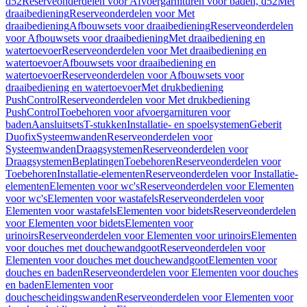
d52
Reserveonderdelen voor Afvoergarnituren voor baden, d52
Met
draaibediening
Reserveonderdelen voor Met
draaibediening
Afbouwsets voor draaibediening
Reserveonderdelen
voor Afbouwsets voor draaibediening
Met draaibediening en
watertoevoer
Reserveonderdelen voor Met draaibediening en
watertoevoer
Afbouwsets voor draaibediening en
watertoevoer
Reserveonderdelen voor Afbouwsets voor
draaibediening en watertoevoer
Met drukbediening
PushControl
Reserveonderdelen voor Met drukbediening
PushControl
Toebehoren voor afvoergarnituren voor
baden
Aansluitsets
T-stukken
Installatie- en spoelsystemen
Geberit
Duofix
Systeemwanden
Reserveonderdelen voor
Systeemwanden
Draagsystemen
Reserveonderdelen voor
Draagsystemen
Beplatingen
Toebehoren
Reserveonderdelen voor
Toebehoren
Installatie-elementen
Reserveonderdelen voor Installatie-
elementen
Elementen voor wc's
Reserveonderdelen voor Elementen
voor wc's
Elementen voor wastafels
Reserveonderdelen voor
Elementen voor wastafels
Elementen voor bidets
Reserveonderdelen
voor Elementen voor bidets
Elementen voor
urinoirs
Reserveonderdelen voor Elementen voor urinoirs
Elementen
voor douches met douchewandgoot
Reserveonderdelen voor
Elementen voor douches met douchewandgoot
Elementen voor
douches en baden
Reserveonderdelen voor Elementen voor douches
en baden
Elementen voor
douchescheidingswanden
Reserveonderdelen voor Elementen voor