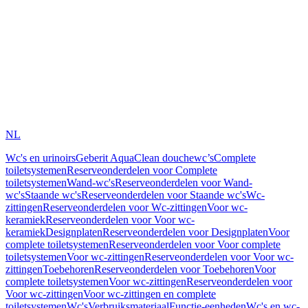
NL
Wc's en urinoirs
Geberit AquaClean douchewc’s
Complete
toiletsystemen
Reserveonderdelen voor Complete
toiletsystemen
Wand-wc's
Reserveonderdelen voor Wand-
wc's
Staande wc's
Reserveonderdelen voor Staande wc's
Wc-
zittingen
Reserveonderdelen voor Wc-zittingen
Voor wc-
keramiek
Reserveonderdelen voor Voor wc-
keramiek
Designplaten
Reserveonderdelen voor Designplaten
Voor
complete toiletsystemen
Reserveonderdelen voor Voor complete
toiletsystemen
Voor wc-zittingen
Reserveonderdelen voor Voor wc-
zittingen
Toebehoren
Reserveonderdelen voor Toebehoren
Voor
complete toiletsystemen
Voor wc-zittingen
Reserveonderdelen voor
Voor wc-zittingen
Voor wc-zittingen en complete
toiletsystemen
Wc's
Verbruiksmateriaal
Functie-eenheden
Wc's en wc-