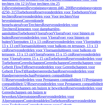
trechters t/m 12 l/s
Voor trechters t/m 25
l/s
Bevestigingen
Bevestigingssysteem d40–200
Bevestigingssysteem
d250–315
Toebehoren
Reserveonderdelen voor Toebehoren
Voor
trechters
Reserveonderdelen voor Voor trechters
Voor
bevestigingen
Conventionele
hemelwaterafvoer
Trechters
Reserveonderdelen voor
Trechters
Elementen voor dampbarrière-
aansluiting
Toebehoren
Vloerafvoer
Vloerafvoer voor binnen en
buiten
Reserveonderdelen voor Vloerafvoer voor binnen en
buiten
Vloerputten 13 x 13 cm
Reserveonderdelen voor Vloerputten
13 x 13 cm
Vloeraansluitingen voor balkons en terrassen, 13 x 13
cm
Reserveonderdelen voor Vloeraansluitingen voor balkons en
terrassen, 13 x 13 cm
Vloerafvoeren 15 x 15 cm
Reserveonderdelen
voor Vloerafvoeren 15 x 15 cm
Toebehoren
Reserveonderdelen voor
Toebehoren
Gereedschappen
Gereedschappen
Gereedschappen voor
Geberit FlowFit
Reserveonderdelen voor Gereedschappen voor
Geberit FlowFit
Handpersgereedschap
Reserveonderdelen voor
Handpersgereedschap
Perstangen compatibiliteit
[1]
Reserveonderdelen voor Perstangen compatibiliteit [1]
Perstangen
compatibiliteit [2]
Reserveonderdelen voor Perstangen compatibiliteit
[2]
Gereedschappen om buizen te bewerken
Reserveonderdelen voor
Gereedschappen om buizen te
bewerken
Afpersstoppen
Reserveonderdelen voor
Afpersstoppen
Controlemiddelen
Toebehoren
Reserveonderdelen
voor Toebehoren
Gereedschappen voor Geberit