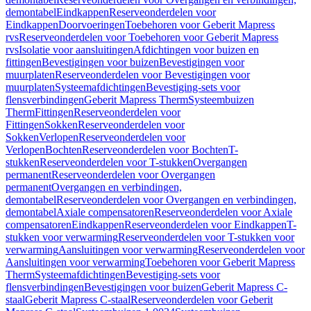
demontabel
Eindkappen
Reserveonderdelen voor
Eindkappen
Doorvoeringen
Toebehoren voor Geberit Mapress
rvs
Reserveonderdelen voor Toebehoren voor Geberit Mapress
rvs
Isolatie voor aansluitingen
Afdichtingen voor buizen en
fittingen
Bevestigingen voor buizen
Bevestigingen voor
muurplaten
Reserveonderdelen voor Bevestigingen voor
muurplaten
Systeemafdichtingen
Bevestiging-sets voor
flensverbindingen
Geberit Mapress Therm
Systeembuizen
Therm
Fittingen
Reserveonderdelen voor
Fittingen
Sokken
Reserveonderdelen voor
Sokken
Verlopen
Reserveonderdelen voor
Verlopen
Bochten
Reserveonderdelen voor Bochten
T-
stukken
Reserveonderdelen voor T-stukken
Overgangen
permanent
Reserveonderdelen voor Overgangen
permanent
Overgangen en verbindingen,
demontabel
Reserveonderdelen voor Overgangen en verbindingen,
demontabel
Axiale compensatoren
Reserveonderdelen voor Axiale
compensatoren
Eindkappen
Reserveonderdelen voor Eindkappen
T-
stukken voor verwarming
Reserveonderdelen voor T-stukken voor
verwarming
Aansluitingen voor verwarming
Reserveonderdelen voor
Aansluitingen voor verwarming
Toebehoren voor Geberit Mapress
Therm
Systeemafdichtingen
Bevestiging-sets voor
flensverbindingen
Bevestigingen voor buizen
Geberit Mapress C-
staal
Geberit Mapress C-staal
Reserveonderdelen voor Geberit