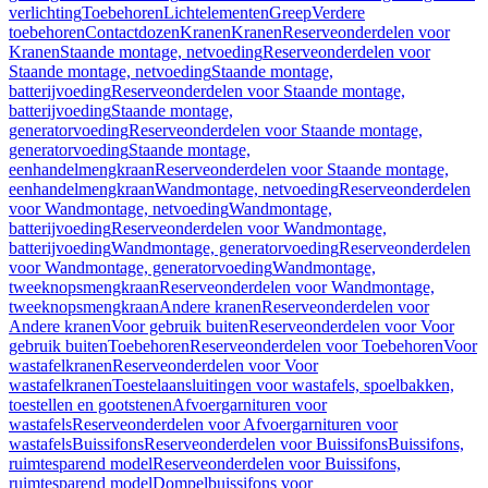
verlichting
Toebehoren
Lichtelementen
Greep
Verdere
toebehoren
Contactdozen
Kranen
Kranen
Reserveonderdelen voor
Kranen
Staande montage, netvoeding
Reserveonderdelen voor
Staande montage, netvoeding
Staande montage,
batterijvoeding
Reserveonderdelen voor Staande montage,
batterijvoeding
Staande montage,
generatorvoeding
Reserveonderdelen voor Staande montage,
generatorvoeding
Staande montage,
eenhandelmengkraan
Reserveonderdelen voor Staande montage,
eenhandelmengkraan
Wandmontage, netvoeding
Reserveonderdelen
voor Wandmontage, netvoeding
Wandmontage,
batterijvoeding
Reserveonderdelen voor Wandmontage,
batterijvoeding
Wandmontage, generatorvoeding
Reserveonderdelen
voor Wandmontage, generatorvoeding
Wandmontage,
tweeknopsmengkraan
Reserveonderdelen voor Wandmontage,
tweeknopsmengkraan
Andere kranen
Reserveonderdelen voor
Andere kranen
Voor gebruik buiten
Reserveonderdelen voor Voor
gebruik buiten
Toebehoren
Reserveonderdelen voor Toebehoren
Voor
wastafelkranen
Reserveonderdelen voor Voor
wastafelkranen
Toestelaansluitingen voor wastafels, spoelbakken,
toestellen en gootstenen
Afvoergarnituren voor
wastafels
Reserveonderdelen voor Afvoergarnituren voor
wastafels
Buissifons
Reserveonderdelen voor Buissifons
Buissifons,
ruimtesparend model
Reserveonderdelen voor Buissifons,
ruimtesparend model
Dompelbuissifons voor