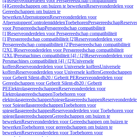
[4]
Reserveonderdelen voor Persgereedschap compatibiliteit
[4]
Gereedschappen om buizen te bewerken
Reserveonderdelen voor
Gereedschappen om buizen te
bewerken
Afpersstoppen
Reserveonderdelen voor
Afpersstoppen
Controlemiddelen
Toebehoren
Persgereedschap
Reserve
voor Persgereedschap
Persgereedschap compatibiliteit
[1]
Reserveonderdelen voor Persgereedschap compatibiliteit
[1]
Persgereedschap compatibiliteit [2]
Reserveonderdelen voor
Persgereedschap compatibiliteit [2]
Persgereedschap compatibiliteit
[2XL]
Reserveonderdelen voor Persgereedschap compatibiliteit
[2XL]
Persmachines compatibiliteit [4] / [2]
Reserveonderdelen voor
Persmachines compatibiliteit [4] / [2]
Universele
koffers
Reserveonderdelen voor Universele koffers
Universele
koffers
Reserveonderdelen voor Universele koffers
Gereedschappen
voor Geberit Silent-db20 / Geberit PE
Reserveonderdelen voor
Gereedschappen voor Geberit Silent-db20 / Geberit
PE
Elektrolasgereedschappen
Reserveonderdelen voor
Elektrolasgereedschappen
Toebehoren voor
elektrolasgereedschappen
Spiegellasgereedschappen
Reserveonderdele
voor Spiegellasgereedschappen
Toebehoren voor
spiegellasgereedschappen
Reserveonderdelen voor Toebehoren voor
spiegellasgereedschappen
Gereedschappen om buizen te
bewerken
Reserveonderdelen voor Gereedschappen om buizen te
bewerken
Toebehoren voor gereedschappen om buizen te
bewerken
Reserveonderdelen voor Toebehoren voor