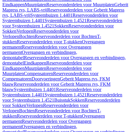
Eindkappen
Muurplaten
Reserveonderdelen voor Muurplaten
Geberit
Mapress rvs, LABS-vrij
Reserveonderdelen voor Geberit Mapress
rvs, LABS-vrij
Systeembuizen 1.4401
Reserveonderdelen voor
Systeembuizen 1.4401
Systeembuizen 1.4521
Reserveonderdelen
voor Systeembuizen 1.4521
Sokken
Reserveonderdelen voor
Sokken
Verlopen
Reserveonderdelen voor
Verlopen
Bochten
Reserveonderdelen voor Bochten
T-
stukken
Reserveonderdelen voor T-stukken
Overgangen
permanent
Reserveonderdelen voor Overgangen
permanent
Overgangen en verbindingen,
demontabel
Reserveonderdelen voor Overgangen en verbindingen,
demontabel
Eindkappen
Reserveonderdelen voor
Eindkappen
Muurplaten
Reserveonderdelen voor
Muurplaten
Compensatoren
Reserveonderdelen voor
Compensatoren
Doorvoeringen
Geberit Mapress rvs, FKM
blauw
Reserveonderdelen voor Geberit Mapress rvs, FKM
blauw
Systeembuizen 1.4401
Reserveonderdelen voor
Systeembuizen 1.4401
Systeembuizen 1.4521
Reserveonderdelen
voor Systeembuizen 1.4521
Buisstuk
Sokken
Reserveonderdelen
voor Sokken
Verlopen
Reserveonderdelen voor
Verlopen
Bochten
Reserveonderdelen voor Bochten
T-
stukken
Reserveonderdelen voor T-stukken
Overgangen
permanent
Reserveonderdelen voor Overgangen
permanent
Overgangen en verbindingen,
demontabel
Reserveonderdelen voor Overgangen en verbindingen,