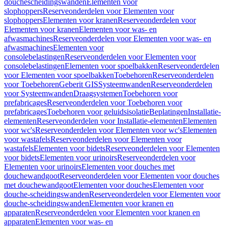
douchescheidingswanden
Elementen voor
slophoppers
Reserveonderdelen voor Elementen voor
slophoppers
Elementen voor kranen
Reserveonderdelen voor
Elementen voor kranen
Elementen voor was- en
afwasmachines
Reserveonderdelen voor Elementen voor was- en
afwasmachines
Elementen voor
consolebelastingen
Reserveonderdelen voor Elementen voor
consolebelastingen
Elementen voor spoelbakken
Reserveonderdelen
voor Elementen voor spoelbakken
Toebehoren
Reserveonderdelen
voor Toebehoren
Geberit GIS
Systeemwanden
Reserveonderdelen
voor Systeemwanden
Draagsystemen
Toebehoren voor
prefabricages
Reserveonderdelen voor Toebehoren voor
prefabricages
Toebehoren voor geluidsisolatie
Beplatingen
Installatie-
elementen
Reserveonderdelen voor Installatie-elementen
Elementen
voor wc's
Reserveonderdelen voor Elementen voor wc's
Elementen
voor wastafels
Reserveonderdelen voor Elementen voor
wastafels
Elementen voor bidets
Reserveonderdelen voor Elementen
voor bidets
Elementen voor urinoirs
Reserveonderdelen voor
Elementen voor urinoirs
Elementen voor douches met
douchewandgoot
Reserveonderdelen voor Elementen voor douches
met douchewandgoot
Elementen voor douches
Elementen voor
douche-scheidingswanden
Reserveonderdelen voor Elementen voor
douche-scheidingswanden
Elementen voor kranen en
apparaten
Reserveonderdelen voor Elementen voor kranen en
apparaten
Elementen voor was- en