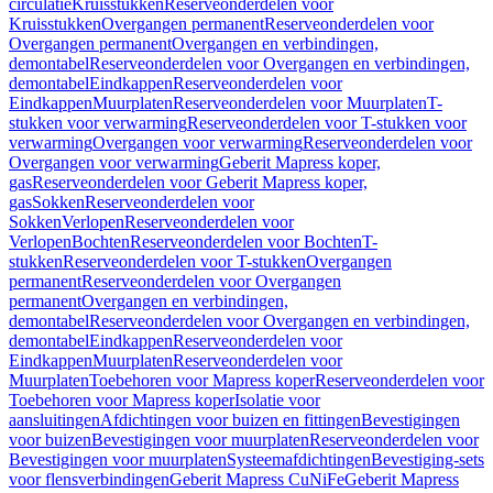
circulatie
Kruisstukken
Reserveonderdelen voor
Kruisstukken
Overgangen permanent
Reserveonderdelen voor
Overgangen permanent
Overgangen en verbindingen,
demontabel
Reserveonderdelen voor Overgangen en verbindingen,
demontabel
Eindkappen
Reserveonderdelen voor
Eindkappen
Muurplaten
Reserveonderdelen voor Muurplaten
T-
stukken voor verwarming
Reserveonderdelen voor T-stukken voor
verwarming
Overgangen voor verwarming
Reserveonderdelen voor
Overgangen voor verwarming
Geberit Mapress koper,
gas
Reserveonderdelen voor Geberit Mapress koper,
gas
Sokken
Reserveonderdelen voor
Sokken
Verlopen
Reserveonderdelen voor
Verlopen
Bochten
Reserveonderdelen voor Bochten
T-
stukken
Reserveonderdelen voor T-stukken
Overgangen
permanent
Reserveonderdelen voor Overgangen
permanent
Overgangen en verbindingen,
demontabel
Reserveonderdelen voor Overgangen en verbindingen,
demontabel
Eindkappen
Reserveonderdelen voor
Eindkappen
Muurplaten
Reserveonderdelen voor
Muurplaten
Toebehoren voor Mapress koper
Reserveonderdelen voor
Toebehoren voor Mapress koper
Isolatie voor
aansluitingen
Afdichtingen voor buizen en fittingen
Bevestigingen
voor buizen
Bevestigingen voor muurplaten
Reserveonderdelen voor
Bevestigingen voor muurplaten
Systeemafdichtingen
Bevestiging-sets
voor flensverbindingen
Geberit Mapress CuNiFe
Geberit Mapress