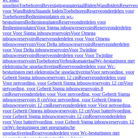
spoeling
Toebehoren
Bevestigingsmateriaal
Bidets
Wandbidets
Reserveo
voor Wandbidets
Staande bidets
Toebehoren
Reserveonderdelen voor
Toebehoren
Bedieningsplaten en wc-
besturingen
Bedieningsplaten
Reserveonderdelen voor
Bedieningsplaten
Voor Sigma inbouwreservoirs
Reserveonderdelen
voor Voor Sigma inbouwreservoirs
Voor Omega
inbouwreservoirs
Reserveonderdelen voor Voor Omega
inbouwreservoirs
Voor Delta inbouwreservoirs
Reserveonderdelen
voor Voor Delta inbouwreservoirs
Voor Twinline
inbouwreservoirs
Reserveonderdelen voor Voor Twinline
inbouwreservoirs
Toebehoren
Verbruiksmateriaal
Wc-besturingen met
elektronische spoelactivering
Reserveonderdelen voor Wc-
besturingen met elektronische spoelactivering
Voor netvoeding, voor
Geberit Sigma inbouwreservoirs 12 cm
Reserveonderdelen voor
Voor netvoeding, voor Geberit Sigma inbouwreservoirs 12 cm
Voor
netvoeding, voor Geberit Sigma inbouwreservoirs 8
cm
Reserveonderdelen voor Voor netvoeding, voor Geberit Sigma
inbouwreservoirs 8 cm
Voor netvoeding, voor Geberit Omega
inbouwreservoirs 12 cm
Reserveonderdelen voor Voor netvoeding,
voor Geberit Omega inbouwreservoirs 12 cm
Voor batterijvoeding,
voor Geberit Sigma inbouwreservoirs 12 cm
Reserveonderdelen
voor Voor batterijvoeding, voor Geberit Sigma inbouwreservoirs 12
cm
Wc-besturingen met pneumatische
spoelactivering
Reserveonderdelen voor Wc-besturingen met