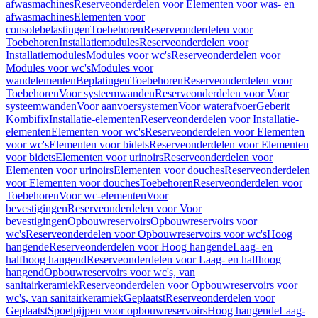
afwasmachines
Reserveonderdelen voor Elementen voor was- en
afwasmachines
Elementen voor
consolebelastingen
Toebehoren
Reserveonderdelen voor
Toebehoren
Installatiemodules
Reserveonderdelen voor
Installatiemodules
Modules voor wc's
Reserveonderdelen voor
Modules voor wc's
Modules voor
wandelementen
Beplatingen
Toebehoren
Reserveonderdelen voor
Toebehoren
Voor systeemwanden
Reserveonderdelen voor Voor
systeemwanden
Voor aanvoersystemen
Voor waterafvoer
Geberit
Kombifix
Installatie-elementen
Reserveonderdelen voor Installatie-
elementen
Elementen voor wc's
Reserveonderdelen voor Elementen
voor wc's
Elementen voor bidets
Reserveonderdelen voor Elementen
voor bidets
Elementen voor urinoirs
Reserveonderdelen voor
Elementen voor urinoirs
Elementen voor douches
Reserveonderdelen
voor Elementen voor douches
Toebehoren
Reserveonderdelen voor
Toebehoren
Voor wc-elementen
Voor
bevestigingen
Reserveonderdelen voor Voor
bevestigingen
Opbouwreservoirs
Opbouwreservoirs voor
wc's
Reserveonderdelen voor Opbouwreservoirs voor wc's
Hoog
hangende
Reserveonderdelen voor Hoog hangende
Laag- en
halfhoog hangend
Reserveonderdelen voor Laag- en halfhoog
hangend
Opbouwreservoirs voor wc's, van
sanitairkeramiek
Reserveonderdelen voor Opbouwreservoirs voor
wc's, van sanitairkeramiek
Geplaatst
Reserveonderdelen voor
Geplaatst
Spoelpijpen voor opbouwreservoirs
Hoog hangende
Laag-