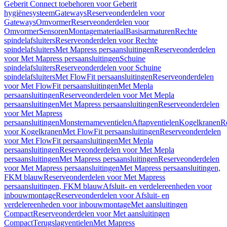
Geberit Connect toebehoren voor Geberit
hygiënesysteem
Gateways
Reserveonderdelen voor
Gateways
Omvormer
Reserveonderdelen voor
Omvormer
Sensoren
Montagemateriaal
Basisarmaturen
Rechte
spindelafsluiters
Reserveonderdelen voor Rechte
spindelafsluiters
Met Mapress persaansluitingen
Reserveonderdelen
voor Met Mapress persaansluitingen
Schuine
spindelafsluiters
Reserveonderdelen voor Schuine
spindelafsluiters
Met FlowFit persaansluitingen
Reserveonderdelen
voor Met FlowFit persaansluitingen
Met Mepla
persaansluitingen
Reserveonderdelen voor Met Mepla
persaansluitingen
Met Mapress persaansluitingen
Reserveonderdelen
voor Met Mapress
persaansluitingen
Monsternameventielen
Aftapventielen
Kogelkranen
R
voor Kogelkranen
Met FlowFit persaansluitingen
Reserveonderdelen
voor Met FlowFit persaansluitingen
Met Mepla
persaansluitingen
Reserveonderdelen voor Met Mepla
persaansluitingen
Met Mapress persaansluitingen
Reserveonderdelen
voor Met Mapress persaansluitingen
Met Mapress persaansluitingen,
FKM blauw
Reserveonderdelen voor Met Mapress
persaansluitingen, FKM blauw
Afsluit- en verdelereenheden voor
inbouwmontage
Reserveonderdelen voor Afsluit- en
verdelereenheden voor inbouwmontage
Met aansluitingen
Compact
Reserveonderdelen voor Met aansluitingen
Compact
Terugslagventielen
Met Mapress