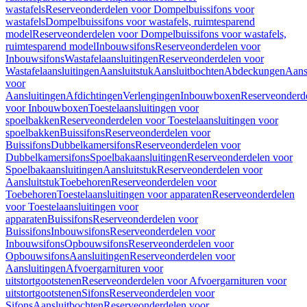
wastafels
Reserveonderdelen voor Dompelbuissifons voor
wastafels
Dompelbuissifons voor wastafels, ruimtesparend
model
Reserveonderdelen voor Dompelbuissifons voor wastafels,
ruimtesparend model
Inbouwsifons
Reserveonderdelen voor
Inbouwsifons
Wastafelaansluitingen
Reserveonderdelen voor
Wastafelaansluitingen
Aansluitstuk
Aansluitbochten
Abdeckungen
Aans
voor
Aansluitingen
Afdichtingen
Verlengingen
Inbouwboxen
Reserveonderd
voor Inbouwboxen
Toestelaansluitingen voor
spoelbakken
Reserveonderdelen voor Toestelaansluitingen voor
spoelbakken
Buissifons
Reserveonderdelen voor
Buissifons
Dubbelkamersifons
Reserveonderdelen voor
Dubbelkamersifons
Spoelbakaansluitingen
Reserveonderdelen voor
Spoelbakaansluitingen
Aansluitstuk
Reserveonderdelen voor
Aansluitstuk
Toebehoren
Reserveonderdelen voor
Toebehoren
Toestelaansluitingen voor apparaten
Reserveonderdelen
voor Toestelaansluitingen voor
apparaten
Buissifons
Reserveonderdelen voor
Buissifons
Inbouwsifons
Reserveonderdelen voor
Inbouwsifons
Opbouwsifons
Reserveonderdelen voor
Opbouwsifons
Aansluitingen
Reserveonderdelen voor
Aansluitingen
Afvoergarnituren voor
uitstortgootstenen
Reserveonderdelen voor Afvoergarnituren voor
uitstortgootstenen
Sifons
Reserveonderdelen voor
Sifons
Aansluitbochten
Reserveonderdelen voor