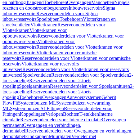
en halfhoog hangend
Toebehoren
Overgangen
Manchetten
Nippels,
rozetten en doorstroombegrenzers
Inbouwreservoirs
Sigma
inbouwreservoirs
Reserveonderdelen voor Sigma
inbouwreservoirs
Spoelpijpen
Toebehoren
Vlotterkranen en
spoelventielen
Vlotterkranen
Reserveonderdelen voor
Vlotterkranen
Vlotterkranen voor
opbouwreservoirs
Reserveonderdelen voor Vlotterkranen voor
opbouwreservoirs
Vlotterkranen voor
inbouwreservoirs
Reserveonderdelen voor Vlotterkranen voor
inbouwreservoirs
Vlotterkranen voor ceramische
reservoirs
Reserveonderdelen voor Vlotterkranen voor ceramische
reservoirs
Vlotterkranen voor reservoirs
universeel
Reserveonderdelen voor Vlotterkranen voor reservoirs
universeel
Spoelventielen
Reserveonderdelen voor Spoelventielen
2-
toets spoeling
Reserveonderdelen voor 2-toets
spoeling
Spoelgarnituren
Reserveonderdelen voor Spoelgarnituren
2-
toets spoeling
Reserveonderdelen voor 2-toets
spoeling
Toebehoren
Overgangen
Aanvoersystemen
Geberit
FlowFit
Systeembuizen ML
Systeembuizen verwarming
ML
Systeembuizen SL
Fittingen
Reserveonderdelen voor
Fittingen
Koppelingen
Verlopen
Bochten
T-stukken
Interne
circulatie
Reserveonderdelen voor Interne circulatie
Overgangen
permanent
Overgangen en verbindingen,
demontabel
Reserveonderdelen voor Overgangen en verbindingen,
demontabel
Eindkappen
Muurplaten
Verdeler met