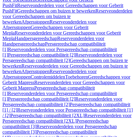
PushFit
Reserveonderdelen voor Gereedschappen voor Geberit
PushFit
Gereedschappen om buizen te bewerken
Reserveonderdelen
voor Gereedschappen om buizen te
bewerken
Afpersstoppen
Reserveonderdelen voor
Afpersstoppen
Gereedschappen voor Geberit
Mepla
Reserveonderdelen voor Gereedschappen voor Geberit
Mepla
Handpersgereedschap
Reserveonderdelen voor
Handpersgereedschap
Persgereedschap compatibiliteit
[1]
Reserveonderdelen voor Persgereedschap compatibiliteit
[1]
Persgereedschap compatibiliteit [2]
Reserveonderdelen voor
Persgereedschap compatibiliteit [2]
Gereedschappen om buizen te
bewerken
Reserveonderdelen voor Gereedschappen om buizen te
bewerken
Afpersstoppen
Reserveonderdelen voor
Afpersstoppen
Controlemiddelen
Toebehoren
Gereedschappen voor
Geberit Mapress
Reserveonderdelen voor Gereedschappen voor
Geberit Mapress
Persgereedschap compatibiliteit
[1]
Reserveonderdelen voor Persgereedschap compatibiliteit
[1]
Persgereedschap compatibiliteit [2]
Reserveonderdelen voor
Persgereedschap compatibiliteit [2]
Persgereedschap compatibiliteit
[1] / [2]
Reserveonderdelen voor Persgereedschap compatibiliteit [1]
/ [2]
Persgereedschap compatibiliteit [2XL]
Reserveonderdelen voor
Persgereedschap compatibiliteit [2XL]
Persgereedschap
compatibiliteit [3]
Reserveonderdelen voor Persgereedschap
compatibiliteit [3]
Persgereedschap compatibiliteit