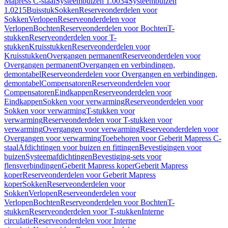
Mapress C-staal
Systeembuizen 1.0034
Systeembuizen
1.0215
Buisstuk
Sokken
Reserveonderdelen voor
Sokken
Verlopen
Reserveonderdelen voor
Verlopen
Bochten
Reserveonderdelen voor Bochten
T-
stukken
Reserveonderdelen voor T-
stukken
Kruisstukken
Reserveonderdelen voor
Kruisstukken
Overgangen permanent
Reserveonderdelen voor
Overgangen permanent
Overgangen en verbindingen,
demontabel
Reserveonderdelen voor Overgangen en verbindingen,
demontabel
Compensatoren
Reserveonderdelen voor
Compensatoren
Eindkappen
Reserveonderdelen voor
Eindkappen
Sokken voor verwarming
Reserveonderdelen voor
Sokken voor verwarming
T-stukken voor
verwarming
Reserveonderdelen voor T-stukken voor
verwarming
Overgangen voor verwarming
Reserveonderdelen voor
Overgangen voor verwarming
Toebehoren voor Geberit Mapress C-
staal
Afdichtingen voor buizen en fittingen
Bevestigingen voor
buizen
Systeemafdichtingen
Bevestiging-sets voor
flensverbindingen
Geberit Mapress koper
Geberit Mapress
koper
Reserveonderdelen voor Geberit Mapress
koper
Sokken
Reserveonderdelen voor
Sokken
Verlopen
Reserveonderdelen voor
Verlopen
Bochten
Reserveonderdelen voor Bochten
T-
stukken
Reserveonderdelen voor T-stukken
Interne
circulatie
Reserveonderdelen voor Interne