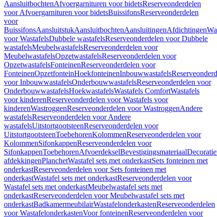
Aansluitbochten
Afvoergarnituren voor bidets
Reserveonderdelen
voor Afvoergarnituren voor bidets
Buissifons
Reserveonderdelen
voor
Buissifons
Aansluitstuk
Aansluitbochten
Aansluitingen
Afdichtingen
Was
voor Wastafels
Dubbele wastafels
Reserveonderdelen voor Dubbele
wastafels
Meubelwastafels
Reserveonderdelen voor
Meubelwastafels
Opzetwastafels
Reserveonderdelen voor
Opzetwastafels
Fonteinen
Reserveonderdelen voor
Fonteinen
Opzetfontein
Hoekfonteinen
Inbouwwastafels
Reserveonderd
voor Inbouwwastafels
Onderbouwwastafels
Reserveonderdelen voor
Onderbouwwastafels
Hoekwastafels
Wastafels Comfort
Wastafels
voor kinderen
Reserveonderdelen voor Wastafels voor
kinderen
Wastroggen
Reserveonderdelen voor Wastroggen
Andere
wastafels
Reserveonderdelen voor Andere
wastafels
Uitstortgootsteen
Reserveonderdelen voor
Uitstortgootsteen
Toebehoren
Kolommen
Reserveonderdelen voor
Kolommen
Sifonkappen
Reserveonderdelen voor
Sifonkappen
Toebehoren
Afvoerdeksel
Bevestigingsmateriaal
Decorati
afdekkingen
Planchet
Wastafel sets met onderkast
Sets fonteinen met
onderkast
Reserveonderdelen voor Sets fonteinen met
onderkast
Wastafel sets met onderkast
Reserveonderdelen voor
Wastafel sets met onderkast
Meubelwastafel sets met
onderkast
Reserveonderdelen voor Meubelwastafel sets met
onderkast
Badkamermeubilair
Wastafelonderkasten
Reserveonderdelen
voor Wastafelonderkasten
Voor fonteinen
Reserveonderdelen voor