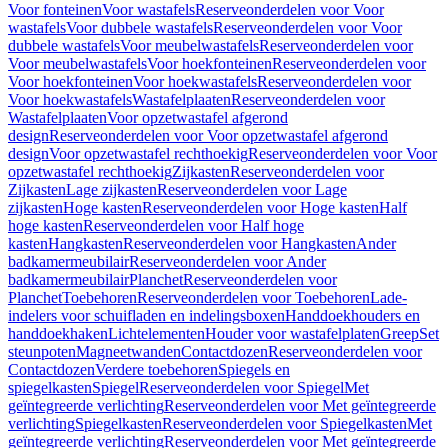
Voor fonteinen
Voor wastafels
Reserveonderdelen voor Voor
wastafels
Voor dubbele wastafels
Reserveonderdelen voor Voor
dubbele wastafels
Voor meubelwastafels
Reserveonderdelen voor
Voor meubelwastafels
Voor hoekfonteinen
Reserveonderdelen voor
Voor hoekfonteinen
Voor hoekwastafels
Reserveonderdelen voor
Voor hoekwastafels
Wastafelplaaten
Reserveonderdelen voor
Wastafelplaaten
Voor opzetwastafel afgerond
design
Reserveonderdelen voor Voor opzetwastafel afgerond
design
Voor opzetwastafel rechthoekig
Reserveonderdelen voor Voor
opzetwastafel rechthoekig
Zijkasten
Reserveonderdelen voor
Zijkasten
Lage zijkasten
Reserveonderdelen voor Lage
zijkasten
Hoge kasten
Reserveonderdelen voor Hoge kasten
Half
hoge kasten
Reserveonderdelen voor Half hoge
kasten
Hangkasten
Reserveonderdelen voor Hangkasten
Ander
badkamermeubilair
Reserveonderdelen voor Ander
badkamermeubilair
Planchet
Reserveonderdelen voor
Planchet
Toebehoren
Reserveonderdelen voor Toebehoren
Lade-
indelers voor schuifladen en indelingsboxen
Handdoekhouders en
handdoekhaken
Lichtelementen
Houder voor wastafelplaten
Greep
Set
steunpoten
Magneetwanden
Contactdozen
Reserveonderdelen voor
Contactdozen
Verdere toebehoren
Spiegels en
spiegelkasten
Spiegel
Reserveonderdelen voor Spiegel
Met
geïntegreerde verlichting
Reserveonderdelen voor Met geïntegreerde
verlichting
Spiegelkasten
Reserveonderdelen voor Spiegelkasten
Met
geïntegreerde verlichting
Reserveonderdelen voor Met geïntegreerde