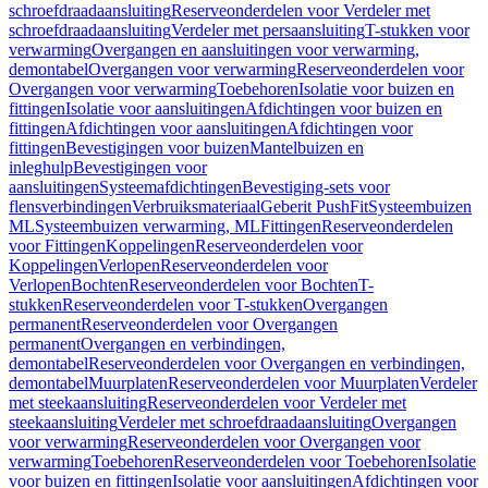
schroefdraadaansluiting
Reserveonderdelen voor Verdeler met
schroefdraadaansluiting
Verdeler met persaansluiting
T-stukken voor
verwarming
Overgangen en aansluitingen voor verwarming,
demontabel
Overgangen voor verwarming
Reserveonderdelen voor
Overgangen voor verwarming
Toebehoren
Isolatie voor buizen en
fittingen
Isolatie voor aansluitingen
Afdichtingen voor buizen en
fittingen
Afdichtingen voor aansluitingen
Afdichtingen voor
fittingen
Bevestigingen voor buizen
Mantelbuizen en
inleghulp
Bevestigingen voor
aansluitingen
Systeemafdichtingen
Bevestiging-sets voor
flensverbindingen
Verbruiksmateriaal
Geberit PushFit
Systeembuizen
ML
Systeembuizen verwarming, ML
Fittingen
Reserveonderdelen
voor Fittingen
Koppelingen
Reserveonderdelen voor
Koppelingen
Verlopen
Reserveonderdelen voor
Verlopen
Bochten
Reserveonderdelen voor Bochten
T-
stukken
Reserveonderdelen voor T-stukken
Overgangen
permanent
Reserveonderdelen voor Overgangen
permanent
Overgangen en verbindingen,
demontabel
Reserveonderdelen voor Overgangen en verbindingen,
demontabel
Muurplaten
Reserveonderdelen voor Muurplaten
Verdeler
met steekaansluiting
Reserveonderdelen voor Verdeler met
steekaansluiting
Verdeler met schroefdraadaansluiting
Overgangen
voor verwarming
Reserveonderdelen voor Overgangen voor
verwarming
Toebehoren
Reserveonderdelen voor Toebehoren
Isolatie
voor buizen en fittingen
Isolatie voor aansluitingen
Afdichtingen voor