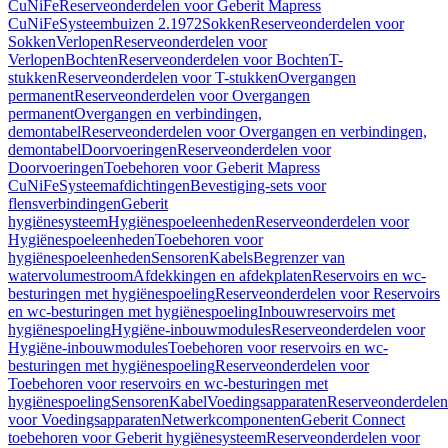
CuNiFe
Reserveonderdelen voor Geberit Mapress
CuNiFe
Systeembuizen 2.1972
Sokken
Reserveonderdelen voor
Sokken
Verlopen
Reserveonderdelen voor
Verlopen
Bochten
Reserveonderdelen voor Bochten
T-
stukken
Reserveonderdelen voor T-stukken
Overgangen
permanent
Reserveonderdelen voor Overgangen
permanent
Overgangen en verbindingen,
demontabel
Reserveonderdelen voor Overgangen en verbindingen,
demontabel
Doorvoeringen
Reserveonderdelen voor
Doorvoeringen
Toebehoren voor Geberit Mapress
CuNiFe
Systeemafdichtingen
Bevestiging-sets voor
flensverbindingen
Geberit
hygiënesysteem
Hygiënespoeleenheden
Reserveonderdelen voor
Hygiënespoeleenheden
Toebehoren voor
hygiënespoeleenheden
Sensoren
Kabels
Begrenzer van
watervolumestroom
Afdekkingen en afdekplaten
Reservoirs en wc-
besturingen met hygiënespoeling
Reserveonderdelen voor Reservoirs
en wc-besturingen met hygiënespoeling
Inbouwreservoirs met
hygiënespoeling
Hygiëne-inbouwmodules
Reserveonderdelen voor
Hygiëne-inbouwmodules
Toebehoren voor reservoirs en wc-
besturingen met hygiënespoeling
Reserveonderdelen voor
Toebehoren voor reservoirs en wc-besturingen met
hygiënespoeling
Sensoren
Kabel
Voedingsapparaten
Reserveonderdelen
voor Voedingsapparaten
Netwerkcomponenten
Geberit Connect
toebehoren voor Geberit hygiënesysteem
Reserveonderdelen voor