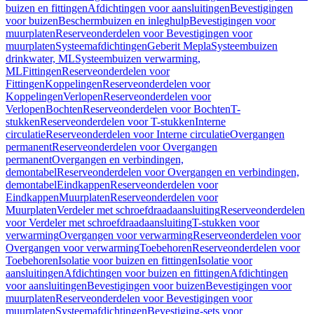
buizen en fittingen
Afdichtingen voor aansluitingen
Bevestigingen
voor buizen
Beschermbuizen en inleghulp
Bevestigingen voor
muurplaten
Reserveonderdelen voor Bevestigingen voor
muurplaten
Systeemafdichtingen
Geberit Mepla
Systeembuizen
drinkwater, ML
Systeembuizen verwarming,
ML
Fittingen
Reserveonderdelen voor
Fittingen
Koppelingen
Reserveonderdelen voor
Koppelingen
Verlopen
Reserveonderdelen voor
Verlopen
Bochten
Reserveonderdelen voor Bochten
T-
stukken
Reserveonderdelen voor T-stukken
Interne
circulatie
Reserveonderdelen voor Interne circulatie
Overgangen
permanent
Reserveonderdelen voor Overgangen
permanent
Overgangen en verbindingen,
demontabel
Reserveonderdelen voor Overgangen en verbindingen,
demontabel
Eindkappen
Reserveonderdelen voor
Eindkappen
Muurplaten
Reserveonderdelen voor
Muurplaten
Verdeler met schroefdraadaansluiting
Reserveonderdelen
voor Verdeler met schroefdraadaansluiting
T-stukken voor
verwarming
Overgangen voor verwarming
Reserveonderdelen voor
Overgangen voor verwarming
Toebehoren
Reserveonderdelen voor
Toebehoren
Isolatie voor buizen en fittingen
Isolatie voor
aansluitingen
Afdichtingen voor buizen en fittingen
Afdichtingen
voor aansluitingen
Bevestigingen voor buizen
Bevestigingen voor
muurplaten
Reserveonderdelen voor Bevestigingen voor
muurplaten
Systeemafdichtingen
Bevestiging-sets voor