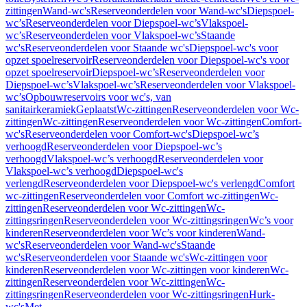
zittingen
Wand-wc's
Reserveonderdelen voor Wand-wc's
Diepspoel-
wc’s
Reserveonderdelen voor Diepspoel-wc’s
Vlakspoel-
wc’s
Reserveonderdelen voor Vlakspoel-wc’s
Staande
wc's
Reserveonderdelen voor Staande wc's
Diepspoel-wc's voor
opzet spoelreservoir
Reserveonderdelen voor Diepspoel-wc's voor
opzet spoelreservoir
Diepspoel-wc’s
Reserveonderdelen voor
Diepspoel-wc’s
Vlakspoel-wc’s
Reserveonderdelen voor Vlakspoel-
wc’s
Opbouwreservoirs voor wc's, van
sanitairkeramiek
Geplaatst
Wc-zittingen
Reserveonderdelen voor Wc-
zittingen
Wc-zittingen
Reserveonderdelen voor Wc-zittingen
Comfort-
wc's
Reserveonderdelen voor Comfort-wc's
Diepspoel-wc’s
verhoogd
Reserveonderdelen voor Diepspoel-wc’s
verhoogd
Vlakspoel-wc’s verhoogd
Reserveonderdelen voor
Vlakspoel-wc’s verhoogd
Diepspoel-wc's
verlengd
Reserveonderdelen voor Diepspoel-wc's verlengd
Comfort
wc-zittingen
Reserveonderdelen voor Comfort wc-zittingen
Wc-
zittingen
Reserveonderdelen voor Wc-zittingen
Wc-
zittingsringen
Reserveonderdelen voor Wc-zittingsringen
Wc’s voor
kinderen
Reserveonderdelen voor Wc’s voor kinderen
Wand-
wc's
Reserveonderdelen voor Wand-wc's
Staande
wc's
Reserveonderdelen voor Staande wc's
Wc-zittingen voor
kinderen
Reserveonderdelen voor Wc-zittingen voor kinderen
Wc-
zittingen
Reserveonderdelen voor Wc-zittingen
Wc-
zittingsringen
Reserveonderdelen voor Wc-zittingsringen
Hurk-
wc's
Met