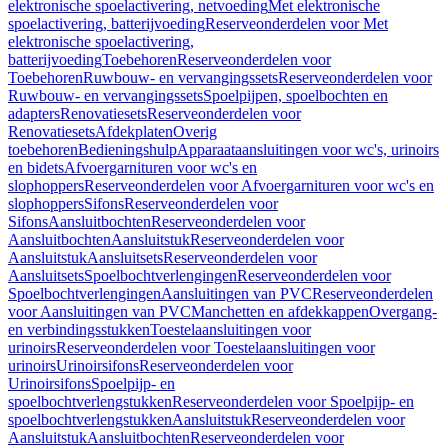
elektronische spoelactivering, netvoeding
Met elektronische
spoelactivering, batterijvoeding
Reserveonderdelen voor Met
elektronische spoelactivering,
batterijvoeding
Toebehoren
Reserveonderdelen voor
Toebehoren
Ruwbouw- en vervangingssets
Reserveonderdelen voor
Ruwbouw- en vervangingssets
Spoelpijpen, spoelbochten en
adapters
Renovatiesets
Reserveonderdelen voor
Renovatiesets
Afdekplaten
Overig
toebehoren
Bedieningshulp
Apparaataansluitingen voor wc's, urinoirs
en bidets
Afvoergarnituren voor wc's en
slophoppers
Reserveonderdelen voor Afvoergarnituren voor wc's en
slophoppers
Sifons
Reserveonderdelen voor
Sifons
Aansluitbochten
Reserveonderdelen voor
Aansluitbochten
Aansluitstuk
Reserveonderdelen voor
Aansluitstuk
Aansluitsets
Reserveonderdelen voor
Aansluitsets
Spoelbochtverlengingen
Reserveonderdelen voor
Spoelbochtverlengingen
Aansluitingen van PVC
Reserveonderdelen
voor Aansluitingen van PVC
Manchetten en afdekkappen
Overgang-
en verbindingsstukken
Toestelaansluitingen voor
urinoirs
Reserveonderdelen voor Toestelaansluitingen voor
urinoirs
Urinoirsifons
Reserveonderdelen voor
Urinoirsifons
Spoelpijp- en
spoelbochtverlengstukken
Reserveonderdelen voor Spoelpijp- en
spoelbochtverlengstukken
Aansluitstuk
Reserveonderdelen voor
Aansluitstuk
Aansluitbochten
Reserveonderdelen voor