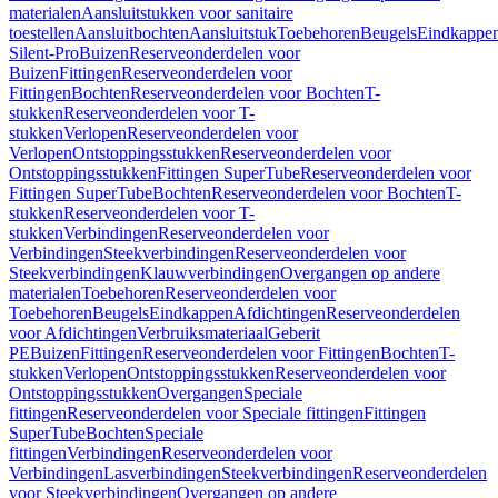
materialen
Aansluitstukken voor sanitaire
toestellen
Aansluitbochten
Aansluitstuk
Toebehoren
Beugels
Eindkappe
Silent-Pro
Buizen
Reserveonderdelen voor
Buizen
Fittingen
Reserveonderdelen voor
Fittingen
Bochten
Reserveonderdelen voor Bochten
T-
stukken
Reserveonderdelen voor T-
stukken
Verlopen
Reserveonderdelen voor
Verlopen
Ontstoppingsstukken
Reserveonderdelen voor
Ontstoppingsstukken
Fittingen SuperTube
Reserveonderdelen voor
Fittingen SuperTube
Bochten
Reserveonderdelen voor Bochten
T-
stukken
Reserveonderdelen voor T-
stukken
Verbindingen
Reserveonderdelen voor
Verbindingen
Steekverbindingen
Reserveonderdelen voor
Steekverbindingen
Klauwverbindingen
Overgangen op andere
materialen
Toebehoren
Reserveonderdelen voor
Toebehoren
Beugels
Eindkappen
Afdichtingen
Reserveonderdelen
voor Afdichtingen
Verbruiksmateriaal
Geberit
PE
Buizen
Fittingen
Reserveonderdelen voor Fittingen
Bochten
T-
stukken
Verlopen
Ontstoppingsstukken
Reserveonderdelen voor
Ontstoppingsstukken
Overgangen
Speciale
fittingen
Reserveonderdelen voor Speciale fittingen
Fittingen
SuperTube
Bochten
Speciale
fittingen
Verbindingen
Reserveonderdelen voor
Verbindingen
Lasverbindingen
Steekverbindingen
Reserveonderdelen
voor Steekverbindingen
Overgangen op andere