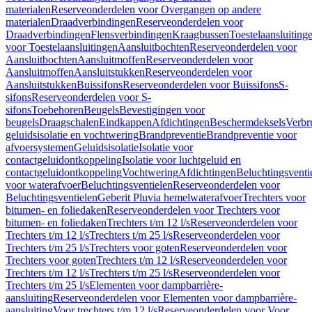
materialen
Reserveonderdelen voor Overgangen op andere
materialen
Draadverbindingen
Reserveonderdelen voor
Draadverbindingen
Flensverbindingen
Kraagbussen
Toestelaansluiting
voor Toestelaansluitingen
Aansluitbochten
Reserveonderdelen voor
Aansluitbochten
Aansluitmoffen
Reserveonderdelen voor
Aansluitmoffen
Aansluitstukken
Reserveonderdelen voor
Aansluitstukken
Buissifons
Reserveonderdelen voor Buissifons
S-
sifons
Reserveonderdelen voor S-
sifons
Toebehoren
Beugels
Bevestigingen voor
beugels
Draagschalen
Eindkappen
Afdichtingen
Beschermdeksels
Verbr
geluidsisolatie en vochtwering
Brandpreventie
Brandpreventie voor
afvoersystemen
Geluidsisolatie
Isolatie voor
contactgeluidontkoppeling
Isolatie voor luchtgeluid en
contactgeluidontkoppeling
Vochtwering
Afdichtingen
Beluchtingsventi
voor waterafvoer
Beluchtingsventielen
Reserveonderdelen voor
Beluchtingsventielen
Geberit Pluvia hemelwaterafvoer
Trechters voor
bitumen- en foliedaken
Reserveonderdelen voor Trechters voor
bitumen- en foliedaken
Trechters t/m 12 l/s
Reserveonderdelen voor
Trechters t/m 12 l/s
Trechters t/m 25 l/s
Reserveonderdelen voor
Trechters t/m 25 l/s
Trechters voor goten
Reserveonderdelen voor
Trechters voor goten
Trechters t/m 12 l/s
Reserveonderdelen voor
Trechters t/m 12 l/s
Trechters t/m 25 l/s
Reserveonderdelen voor
Trechters t/m 25 l/s
Elementen voor dampbarrière-
aansluiting
Reserveonderdelen voor Elementen voor dampbarrière-
aansluiting
Voor trechters t/m 12 l/s
Reserveonderdelen voor Voor