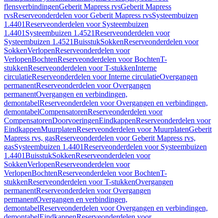
flensverbindingen
Geberit Mapress rvs
Geberit Mapress
rvs
Reserveonderdelen voor Geberit Mapress rvs
Systeembuizen
1.4401
Reserveonderdelen voor Systeembuizen
1.4401
Systeembuizen 1.4521
Reserveonderdelen voor
Systeembuizen 1.4521
Buisstuk
Sokken
Reserveonderdelen voor
Sokken
Verlopen
Reserveonderdelen voor
Verlopen
Bochten
Reserveonderdelen voor Bochten
T-
stukken
Reserveonderdelen voor T-stukken
Interne
circulatie
Reserveonderdelen voor Interne circulatie
Overgangen
permanent
Reserveonderdelen voor Overgangen
permanent
Overgangen en verbindingen,
demontabel
Reserveonderdelen voor Overgangen en verbindingen,
demontabel
Compensatoren
Reserveonderdelen voor
Compensatoren
Doorvoeringen
Eindkappen
Reserveonderdelen voor
Eindkappen
Muurplaten
Reserveonderdelen voor Muurplaten
Geberit
Mapress rvs, gas
Reserveonderdelen voor Geberit Mapress rvs,
gas
Systeembuizen 1.4401
Reserveonderdelen voor Systeembuizen
1.4401
Buisstuk
Sokken
Reserveonderdelen voor
Sokken
Verlopen
Reserveonderdelen voor
Verlopen
Bochten
Reserveonderdelen voor Bochten
T-
stukken
Reserveonderdelen voor T-stukken
Overgangen
permanent
Reserveonderdelen voor Overgangen
permanent
Overgangen en verbindingen,
demontabel
Reserveonderdelen voor Overgangen en verbindingen,
demontabel
Eindkappen
Reserveonderdelen voor