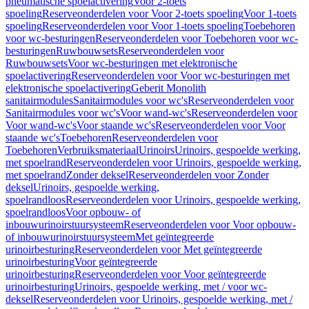
pneumatische spoelactivering
Voor 2-toets
spoeling
Reserveonderdelen voor Voor 2-toets spoeling
Voor 1-toets
spoeling
Reserveonderdelen voor Voor 1-toets spoeling
Toebehoren
voor wc-besturingen
Reserveonderdelen voor Toebehoren voor wc-
besturingen
Ruwbouwsets
Reserveonderdelen voor
Ruwbouwsets
Voor wc-besturingen met elektronische
spoelactivering
Reserveonderdelen voor Voor wc-besturingen met
elektronische spoelactivering
Geberit Monolith
sanitairmodules
Sanitairmodules voor wc's
Reserveonderdelen voor
Sanitairmodules voor wc's
Voor wand-wc's
Reserveonderdelen voor
Voor wand-wc's
Voor staande wc's
Reserveonderdelen voor Voor
staande wc's
Toebehoren
Reserveonderdelen voor
Toebehoren
Verbruiksmateriaal
Urinoirs
Urinoirs, gespoelde werking,
met spoelrand
Reserveonderdelen voor Urinoirs, gespoelde werking,
met spoelrand
Zonder deksel
Reserveonderdelen voor Zonder
deksel
Urinoirs, gespoelde werking,
spoelrandloos
Reserveonderdelen voor Urinoirs, gespoelde werking,
spoelrandloos
Voor opbouw- of
inbouwurinoirstuursysteem
Reserveonderdelen voor Voor opbouw-
of inbouwurinoirstuursysteem
Met geïntegreerde
urinoirbesturing
Reserveonderdelen voor Met geïntegreerde
urinoirbesturing
Voor geïntegreerde
urinoirbesturing
Reserveonderdelen voor Voor geïntegreerde
urinoirbesturing
Urinoirs, gespoelde werking, met / voor wc-
deksel
Reserveonderdelen voor Urinoirs, gespoelde werking, met /