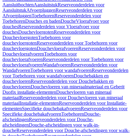
Aansluitbochten
Aansluitstuk
Reserveonderdelen voor
Aansluitstuk
Afvoerpluggen
Reserveonderdelen voor
Afvoerpluggen
Toebehoren
Reserveonderdelen voor
Toebehoren
Douches en baden
Douche
Vloerafvoer voor
douches
Reserveonderdelen voor Vloerafvoer voor
douches
Douchevloergoten
Reserveonderdelen voor
Douchevloergoten
Toebehoren voor
douchevloergoten
Reserveonderdelen voor Toebehoren voor
douchevloergoten
Douchevloerafvoeren
Reserveonderdelen voor
Douchevloerafvoeren
Toebehoren voor
douchevloerafvoeren
Reserveonderdelen voor Toebehoren voor
douchevloerafvoeren
Wandafvoeren
Reserveonderdelen voor
Wandafvoeren
Toebehoren voor wandafvoeren
Reserveonderdelen
voor Toebehoren voor wandafvoeren
Douchebakken en
douchevloeren
Reserveonderdelen voor Douchebakken en
douchevloeren
Douchevloeren van mineraalmateriaal en Geberit
Duofix installatie-elementen
Douchevloeren van mineraal
materiaal
Reserveonderdelen voor Douchevloeren van mineraal
materiaal
Installatie-elementen
Reserveonderdelen voor Installatie-
elementen
Specifieke douchebakafvoeren
Reserveonderdelen voor
Specifieke douchebakafvoeren
Toebehoren
Douche-
afscheidingen
Reserveonderdelen voor Douche-
afscheidingen
Douche-afscheidingen voor walk-in-
douche
Reserveonderdelen voor Douche-afscheidingen voor walk-
in-douche
Toebehoren
Reserveonderdelen voor