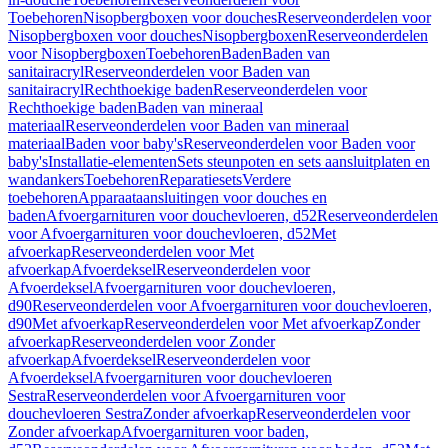
Toebehoren
Nisopbergboxen voor douches
Reserveonderdelen voor
Nisopbergboxen voor douches
Nisopbergboxen
Reserveonderdelen
voor Nisopbergboxen
Toebehoren
Baden
Baden van
sanitairacryl
Reserveonderdelen voor Baden van
sanitairacryl
Rechthoekige baden
Reserveonderdelen voor
Rechthoekige baden
Baden van mineraal
materiaal
Reserveonderdelen voor Baden van mineraal
materiaal
Baden voor baby's
Reserveonderdelen voor Baden voor
baby's
Installatie-elementen
Sets steunpoten en sets aansluitplaten en
wandankers
Toebehoren
Reparatiesets
Verdere
toebehoren
Apparaataansluitingen voor douches en
baden
Afvoergarnituren voor douchevloeren, d52
Reserveonderdelen
voor Afvoergarnituren voor douchevloeren, d52
Met
afvoerkap
Reserveonderdelen voor Met
afvoerkap
Afvoerdeksel
Reserveonderdelen voor
Afvoerdeksel
Afvoergarnituren voor douchevloeren,
d90
Reserveonderdelen voor Afvoergarnituren voor douchevloeren,
d90
Met afvoerkap
Reserveonderdelen voor Met afvoerkap
Zonder
afvoerkap
Reserveonderdelen voor Zonder
afvoerkap
Afvoerdeksel
Reserveonderdelen voor
Afvoerdeksel
Afvoergarnituren voor douchevloeren
Sestra
Reserveonderdelen voor Afvoergarnituren voor
douchevloeren Sestra
Zonder afvoerkap
Reserveonderdelen voor
Zonder afvoerkap
Afvoergarnituren voor baden,