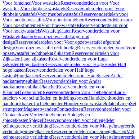
Voor fonteinen
Voor wastafels
Reserveonderdelen voor Voor
wastafels
Voor dubbele wastafels
Reserveonderdelen voor Voor
dubbele wastafels
Voor meubelwastafels
Reserveonderdelen voor
Voor meubelwastafels
Voor hoekfonteinen
Reserveonderdelen voor
Voor hoekfonteinen
Voor hoekwastafels
Reserveonderdelen voor
Voor hoekwastafels
Wastafelplaaten
Reserveonderdelen voor
Wastafelplaaten
Voor opzetwastafel afgerond
design
Reserveonderdelen voor Voor opzetwastafel afgerond
design
Voor opzetwastafel rechthoekig
Reserveonderdelen voor Voor
opzetwastafel rechthoekig
Zijkasten
Reserveonderdelen voor
Zijkasten
Lage zijkasten
Reserveonderdelen voor Lage
zijkasten
Hoge kasten
Reserveonderdelen voor Hoge kasten
Half
hoge kasten
Reserveonderdelen voor Half hoge
kasten
Hangkasten
Reserveonderdelen voor Hangkasten
Ander
badkamermeubilair
Reserveonderdelen voor Ander
badkamermeubilair
Planchet
Reserveonderdelen voor
Planchet
Toebehoren
Reserveonderdelen voor Toebehoren
Lade-
indelers voor schuifladen en indelingsboxen
Handdoekhouders en
handdoekhaken
Lichtelementen
Houder voor wastafelplaten
Greep
Set
steunpoten
Magneetwanden
Contactdozen
Reserveonderdelen voor
Contactdozen
Verdere toebehoren
Spiegels en
spiegelkasten
Spiegel
Reserveonderdelen voor Spiegel
Met
geïntegreerde verlichting
Reserveonderdelen voor Met geïntegreerde
verlichting
Spiegelkasten
Reserveonderdelen voor Spiegelkasten
Met
geïntegreerde verlichting
Reserveonderdelen voor Met geïntegreerde