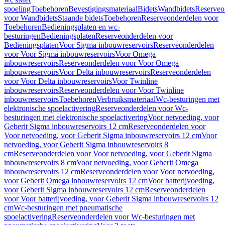
spoeling
Toebehoren
Bevestigingsmateriaal
Bidets
Wandbidets
Reserveo
voor Wandbidets
Staande bidets
Toebehoren
Reserveonderdelen voor
Toebehoren
Bedieningsplaten en wc-
besturingen
Bedieningsplaten
Reserveonderdelen voor
Bedieningsplaten
Voor Sigma inbouwreservoirs
Reserveonderdelen
voor Voor Sigma inbouwreservoirs
Voor Omega
inbouwreservoirs
Reserveonderdelen voor Voor Omega
inbouwreservoirs
Voor Delta inbouwreservoirs
Reserveonderdelen
voor Voor Delta inbouwreservoirs
Voor Twinline
inbouwreservoirs
Reserveonderdelen voor Voor Twinline
inbouwreservoirs
Toebehoren
Verbruiksmateriaal
Wc-besturingen met
elektronische spoelactivering
Reserveonderdelen voor Wc-
besturingen met elektronische spoelactivering
Voor netvoeding, voor
Geberit Sigma inbouwreservoirs 12 cm
Reserveonderdelen voor
Voor netvoeding, voor Geberit Sigma inbouwreservoirs 12 cm
Voor
netvoeding, voor Geberit Sigma inbouwreservoirs 8
cm
Reserveonderdelen voor Voor netvoeding, voor Geberit Sigma
inbouwreservoirs 8 cm
Voor netvoeding, voor Geberit Omega
inbouwreservoirs 12 cm
Reserveonderdelen voor Voor netvoeding,
voor Geberit Omega inbouwreservoirs 12 cm
Voor batterijvoeding,
voor Geberit Sigma inbouwreservoirs 12 cm
Reserveonderdelen
voor Voor batterijvoeding, voor Geberit Sigma inbouwreservoirs 12
cm
Wc-besturingen met pneumatische
spoelactivering
Reserveonderdelen voor Wc-besturingen met