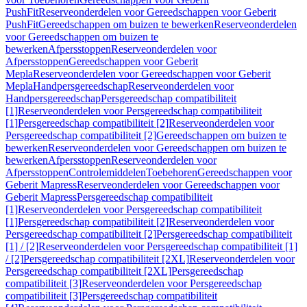
PushFit
Reserveonderdelen voor Gereedschappen voor Geberit
PushFit
Gereedschappen om buizen te bewerken
Reserveonderdelen
voor Gereedschappen om buizen te
bewerken
Afpersstoppen
Reserveonderdelen voor
Afpersstoppen
Gereedschappen voor Geberit
Mepla
Reserveonderdelen voor Gereedschappen voor Geberit
Mepla
Handpersgereedschap
Reserveonderdelen voor
Handpersgereedschap
Persgereedschap compatibiliteit
[1]
Reserveonderdelen voor Persgereedschap compatibiliteit
[1]
Persgereedschap compatibiliteit [2]
Reserveonderdelen voor
Persgereedschap compatibiliteit [2]
Gereedschappen om buizen te
bewerken
Reserveonderdelen voor Gereedschappen om buizen te
bewerken
Afpersstoppen
Reserveonderdelen voor
Afpersstoppen
Controlemiddelen
Toebehoren
Gereedschappen voor
Geberit Mapress
Reserveonderdelen voor Gereedschappen voor
Geberit Mapress
Persgereedschap compatibiliteit
[1]
Reserveonderdelen voor Persgereedschap compatibiliteit
[1]
Persgereedschap compatibiliteit [2]
Reserveonderdelen voor
Persgereedschap compatibiliteit [2]
Persgereedschap compatibiliteit
[1] / [2]
Reserveonderdelen voor Persgereedschap compatibiliteit [1]
/ [2]
Persgereedschap compatibiliteit [2XL]
Reserveonderdelen voor
Persgereedschap compatibiliteit [2XL]
Persgereedschap
compatibiliteit [3]
Reserveonderdelen voor Persgereedschap
compatibiliteit [3]
Persgereedschap compatibiliteit