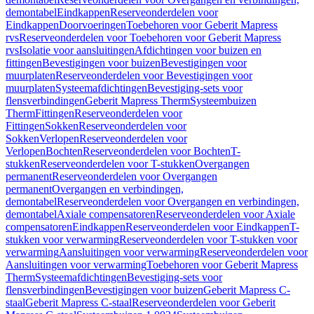
demontabel
Eindkappen
Reserveonderdelen voor
Eindkappen
Doorvoeringen
Toebehoren voor Geberit Mapress
rvs
Reserveonderdelen voor Toebehoren voor Geberit Mapress
rvs
Isolatie voor aansluitingen
Afdichtingen voor buizen en
fittingen
Bevestigingen voor buizen
Bevestigingen voor
muurplaten
Reserveonderdelen voor Bevestigingen voor
muurplaten
Systeemafdichtingen
Bevestiging-sets voor
flensverbindingen
Geberit Mapress Therm
Systeembuizen
Therm
Fittingen
Reserveonderdelen voor
Fittingen
Sokken
Reserveonderdelen voor
Sokken
Verlopen
Reserveonderdelen voor
Verlopen
Bochten
Reserveonderdelen voor Bochten
T-
stukken
Reserveonderdelen voor T-stukken
Overgangen
permanent
Reserveonderdelen voor Overgangen
permanent
Overgangen en verbindingen,
demontabel
Reserveonderdelen voor Overgangen en verbindingen,
demontabel
Axiale compensatoren
Reserveonderdelen voor Axiale
compensatoren
Eindkappen
Reserveonderdelen voor Eindkappen
T-
stukken voor verwarming
Reserveonderdelen voor T-stukken voor
verwarming
Aansluitingen voor verwarming
Reserveonderdelen voor
Aansluitingen voor verwarming
Toebehoren voor Geberit Mapress
Therm
Systeemafdichtingen
Bevestiging-sets voor
flensverbindingen
Bevestigingen voor buizen
Geberit Mapress C-
staal
Geberit Mapress C-staal
Reserveonderdelen voor Geberit