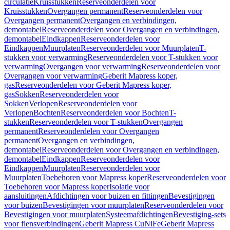
circulatie
Kruisstukken
Reserveonderdelen voor
Kruisstukken
Overgangen permanent
Reserveonderdelen voor
Overgangen permanent
Overgangen en verbindingen,
demontabel
Reserveonderdelen voor Overgangen en verbindingen,
demontabel
Eindkappen
Reserveonderdelen voor
Eindkappen
Muurplaten
Reserveonderdelen voor Muurplaten
T-
stukken voor verwarming
Reserveonderdelen voor T-stukken voor
verwarming
Overgangen voor verwarming
Reserveonderdelen voor
Overgangen voor verwarming
Geberit Mapress koper,
gas
Reserveonderdelen voor Geberit Mapress koper,
gas
Sokken
Reserveonderdelen voor
Sokken
Verlopen
Reserveonderdelen voor
Verlopen
Bochten
Reserveonderdelen voor Bochten
T-
stukken
Reserveonderdelen voor T-stukken
Overgangen
permanent
Reserveonderdelen voor Overgangen
permanent
Overgangen en verbindingen,
demontabel
Reserveonderdelen voor Overgangen en verbindingen,
demontabel
Eindkappen
Reserveonderdelen voor
Eindkappen
Muurplaten
Reserveonderdelen voor
Muurplaten
Toebehoren voor Mapress koper
Reserveonderdelen voor
Toebehoren voor Mapress koper
Isolatie voor
aansluitingen
Afdichtingen voor buizen en fittingen
Bevestigingen
voor buizen
Bevestigingen voor muurplaten
Reserveonderdelen voor
Bevestigingen voor muurplaten
Systeemafdichtingen
Bevestiging-sets
voor flensverbindingen
Geberit Mapress CuNiFe
Geberit Mapress