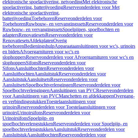
elektronische spoelactivering, netvoeding
Met elektronische
spoelactivering, batterijvoeding
Reserveonderdelen voor Met
elektronische spoelactivering,
batterijvoeding
Toebehoren
Reserveonderdelen voor
Toebehoren
Ruwbouw- en vervangingssets
Reserveonderdelen voor
Ruwbouw- en vervangingssets
Spoelpijpen, spoelbochten en
adapters
Renovatiesets
Reserveonderdelen voor
Renovatiesets
Afdekplaten
Overig
toebehoren
Bedieningshulp
Apparaataansluitingen voor wc's, urinoirs
en bidets
Afvoergarnituren voor wc's en
slophoppers
Reserveonderdelen voor Afvoergarnituren voor wc's en
slophoppers
Sifons
Reserveonderdelen voor
Sifons
Aansluitbochten
Reserveonderdelen voor
Aansluitbochten
Aansluitstuk
Reserveonderdelen voor
Aansluitstuk
Aansluitsets
Reserveonderdelen voor
Aansluitsets
Spoelbochtverlengingen
Reserveonderdelen voor
Spoelbochtverlengingen
Aansluitingen van PVC
Reserveonderdelen
voor Aansluitingen van PVC
Manchetten en afdekkappen
Overgang-
en verbindingsstukken
Toestelaansluitingen voor
urinoirs
Reserveonderdelen voor Toestelaansluitingen voor
urinoirs
Urinoirsifons
Reserveonderdelen voor
Urinoirsifons
Spoelpijp- en
spoelbochtverlengstukken
Reserveonderdelen voor Spoelpijp- en
spoelbochtverlengstukken
Aansluitstuk
Reserveonderdelen voor
Aansluitstuk
Aansluitbochten
Reserveonderdelen voor