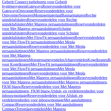
Geberit Connect toebehoren voor Geberit
hygiënesysteem
Gateways
Reserveonderdelen voor
Gateways
Omvormer
Reserveonderdelen voor
Omvormer
Sensoren
Montagemateriaal
Basisarmaturen
Rechte
spindelafsluiters
Reserveonderdelen voor Rechte
spindelafsluiters
Met Mapress persaansluitingen
Reserveonderdelen
voor Met Mapress persaansluitingen
Schuine
spindelafsluiters
Reserveonderdelen voor Schuine
spindelafsluiters
Met FlowFit persaansluitingen
Reserveonderdelen
voor Met FlowFit persaansluitingen
Met Mepla
persaansluitingen
Reserveonderdelen voor Met Mepla
persaansluitingen
Met Mapress persaansluitingen
Reserveonderdelen
voor Met Mapress
persaansluitingen
Monsternameventielen
Aftapventielen
Kogelkranen
R
voor Kogelkranen
Met FlowFit persaansluitingen
Reserveonderdelen
voor Met FlowFit persaansluitingen
Met Mepla
persaansluitingen
Reserveonderdelen voor Met Mepla
persaansluitingen
Met Mapress persaansluitingen
Reserveonderdelen
voor Met Mapress persaansluitingen
Met Mapress persaansluitingen,
FKM blauw
Reserveonderdelen voor Met Mapress
persaansluitingen, FKM blauw
Afsluit- en verdelereenheden voor
inbouwmontage
Reserveonderdelen voor Afsluit- en
verdelereenheden voor inbouwmontage
Met aansluitingen
Compact
Reserveonderdelen voor Met aansluitingen
Compact
Terugslagventielen
Met Mapress