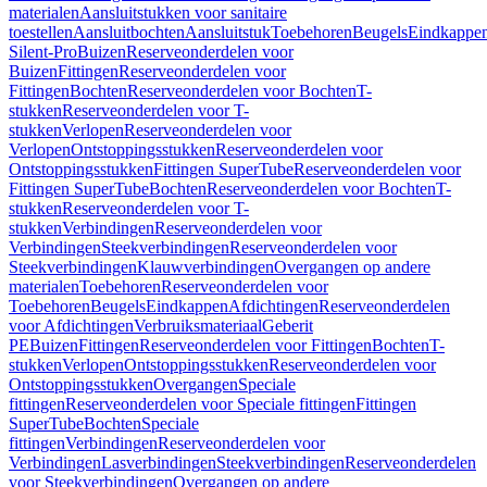
materialen
Aansluitstukken voor sanitaire
toestellen
Aansluitbochten
Aansluitstuk
Toebehoren
Beugels
Eindkappe
Silent-Pro
Buizen
Reserveonderdelen voor
Buizen
Fittingen
Reserveonderdelen voor
Fittingen
Bochten
Reserveonderdelen voor Bochten
T-
stukken
Reserveonderdelen voor T-
stukken
Verlopen
Reserveonderdelen voor
Verlopen
Ontstoppingsstukken
Reserveonderdelen voor
Ontstoppingsstukken
Fittingen SuperTube
Reserveonderdelen voor
Fittingen SuperTube
Bochten
Reserveonderdelen voor Bochten
T-
stukken
Reserveonderdelen voor T-
stukken
Verbindingen
Reserveonderdelen voor
Verbindingen
Steekverbindingen
Reserveonderdelen voor
Steekverbindingen
Klauwverbindingen
Overgangen op andere
materialen
Toebehoren
Reserveonderdelen voor
Toebehoren
Beugels
Eindkappen
Afdichtingen
Reserveonderdelen
voor Afdichtingen
Verbruiksmateriaal
Geberit
PE
Buizen
Fittingen
Reserveonderdelen voor Fittingen
Bochten
T-
stukken
Verlopen
Ontstoppingsstukken
Reserveonderdelen voor
Ontstoppingsstukken
Overgangen
Speciale
fittingen
Reserveonderdelen voor Speciale fittingen
Fittingen
SuperTube
Bochten
Speciale
fittingen
Verbindingen
Reserveonderdelen voor
Verbindingen
Lasverbindingen
Steekverbindingen
Reserveonderdelen
voor Steekverbindingen
Overgangen op andere