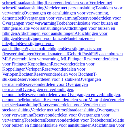
schroefdraadaansluiting
Reserveonderdelen voor Verdeler met
schroefdraadaansluiting
Verdeler met persaansluiting
T-stukken voor
verwarming
Overgangen en aansluitingen voor verwarming,
demontabel
Overgangen voor verwarming
Reserveonderdelen voor
Overgangen voor verwarming
Toebehoren
Isolatie voor buizen en
fittingen
Isolatie voor aansluitingen
Afdichtingen voor buizen en
fittingen
Afdichtingen voor aansluitingen
Afdichtingen voor
fittingen
Bevestigingen voor buizen
Mantelbuizen en
inleghulp
Bevestigingen voor
aansluitingen
Systeemafdichtingen
Bevestiging-sets voor
flensverbindingen
Verbruiksmateriaal
Geberit PushFit
Systeembuizen
ML
Systeembuizen verwarming, ML
Fittingen
Reserveonderdelen
voor Fittingen
Koppelingen
Reserveonderdelen voor
Koppelingen
Verlopen
Reserveonderdelen voor
Verlopen
Bochten
Reserveonderdelen voor Bochten
T-
stukken
Reserveonderdelen voor T-stukken
Overgangen
permanent
Reserveonderdelen voor Overgangen
permanent
Overgangen en verbindingen,
demontabel
Reserveonderdelen voor Overgangen en verbindingen,
demontabel
Muurplaten
Reserveonderdelen voor Muurplaten
Verdeler
met steekaansluiting
Reserveonderdelen voor Verdeler met
steekaansluiting
Verdeler met schroefdraadaansluiting
Overgangen
voor verwarming
Reserveonderdelen voor Overgangen voor
verwarming
Toebehoren
Reserveonderdelen voor Toebehoren
Isolatie
voor buizen en fittingen
Isolatie voor aansluitingen
Afdichtingen voor