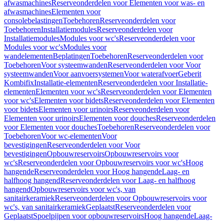
afwasmachines
Reserveonderdelen voor Elementen voor was- en
afwasmachines
Elementen voor
consolebelastingen
Toebehoren
Reserveonderdelen voor
Toebehoren
Installatiemodules
Reserveonderdelen voor
Installatiemodules
Modules voor wc's
Reserveonderdelen voor
Modules voor wc's
Modules voor
wandelementen
Beplatingen
Toebehoren
Reserveonderdelen voor
Toebehoren
Voor systeemwanden
Reserveonderdelen voor Voor
systeemwanden
Voor aanvoersystemen
Voor waterafvoer
Geberit
Kombifix
Installatie-elementen
Reserveonderdelen voor Installatie-
elementen
Elementen voor wc's
Reserveonderdelen voor Elementen
voor wc's
Elementen voor bidets
Reserveonderdelen voor Elementen
voor bidets
Elementen voor urinoirs
Reserveonderdelen voor
Elementen voor urinoirs
Elementen voor douches
Reserveonderdelen
voor Elementen voor douches
Toebehoren
Reserveonderdelen voor
Toebehoren
Voor wc-elementen
Voor
bevestigingen
Reserveonderdelen voor Voor
bevestigingen
Opbouwreservoirs
Opbouwreservoirs voor
wc's
Reserveonderdelen voor Opbouwreservoirs voor wc's
Hoog
hangende
Reserveonderdelen voor Hoog hangende
Laag- en
halfhoog hangend
Reserveonderdelen voor Laag- en halfhoog
hangend
Opbouwreservoirs voor wc's, van
sanitairkeramiek
Reserveonderdelen voor Opbouwreservoirs voor
wc's, van sanitairkeramiek
Geplaatst
Reserveonderdelen voor
Geplaatst
Spoelpijpen voor opbouwreservoirs
Hoog hangende
Laag-