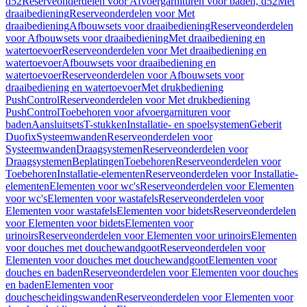
d52
Reserveonderdelen voor Afvoergarnituren voor baden, d52
Met
draaibediening
Reserveonderdelen voor Met
draaibediening
Afbouwsets voor draaibediening
Reserveonderdelen
voor Afbouwsets voor draaibediening
Met draaibediening en
watertoevoer
Reserveonderdelen voor Met draaibediening en
watertoevoer
Afbouwsets voor draaibediening en
watertoevoer
Reserveonderdelen voor Afbouwsets voor
draaibediening en watertoevoer
Met drukbediening
PushControl
Reserveonderdelen voor Met drukbediening
PushControl
Toebehoren voor afvoergarnituren voor
baden
Aansluitsets
T-stukken
Installatie- en spoelsystemen
Geberit
Duofix
Systeemwanden
Reserveonderdelen voor
Systeemwanden
Draagsystemen
Reserveonderdelen voor
Draagsystemen
Beplatingen
Toebehoren
Reserveonderdelen voor
Toebehoren
Installatie-elementen
Reserveonderdelen voor Installatie-
elementen
Elementen voor wc's
Reserveonderdelen voor Elementen
voor wc's
Elementen voor wastafels
Reserveonderdelen voor
Elementen voor wastafels
Elementen voor bidets
Reserveonderdelen
voor Elementen voor bidets
Elementen voor
urinoirs
Reserveonderdelen voor Elementen voor urinoirs
Elementen
voor douches met douchewandgoot
Reserveonderdelen voor
Elementen voor douches met douchewandgoot
Elementen voor
douches en baden
Reserveonderdelen voor Elementen voor douches
en baden
Elementen voor
douchescheidingswanden
Reserveonderdelen voor Elementen voor