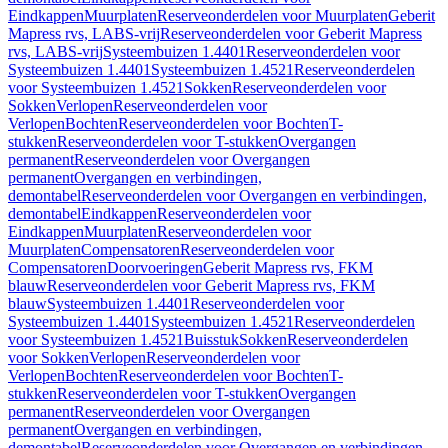
Eindkappen
Muurplaten
Reserveonderdelen voor Muurplaten
Geberit
Mapress rvs, LABS-vrij
Reserveonderdelen voor Geberit Mapress
rvs, LABS-vrij
Systeembuizen 1.4401
Reserveonderdelen voor
Systeembuizen 1.4401
Systeembuizen 1.4521
Reserveonderdelen
voor Systeembuizen 1.4521
Sokken
Reserveonderdelen voor
Sokken
Verlopen
Reserveonderdelen voor
Verlopen
Bochten
Reserveonderdelen voor Bochten
T-
stukken
Reserveonderdelen voor T-stukken
Overgangen
permanent
Reserveonderdelen voor Overgangen
permanent
Overgangen en verbindingen,
demontabel
Reserveonderdelen voor Overgangen en verbindingen,
demontabel
Eindkappen
Reserveonderdelen voor
Eindkappen
Muurplaten
Reserveonderdelen voor
Muurplaten
Compensatoren
Reserveonderdelen voor
Compensatoren
Doorvoeringen
Geberit Mapress rvs, FKM
blauw
Reserveonderdelen voor Geberit Mapress rvs, FKM
blauw
Systeembuizen 1.4401
Reserveonderdelen voor
Systeembuizen 1.4401
Systeembuizen 1.4521
Reserveonderdelen
voor Systeembuizen 1.4521
Buisstuk
Sokken
Reserveonderdelen
voor Sokken
Verlopen
Reserveonderdelen voor
Verlopen
Bochten
Reserveonderdelen voor Bochten
T-
stukken
Reserveonderdelen voor T-stukken
Overgangen
permanent
Reserveonderdelen voor Overgangen
permanent
Overgangen en verbindingen,
demontabel
Reserveonderdelen voor Overgangen en verbindingen,