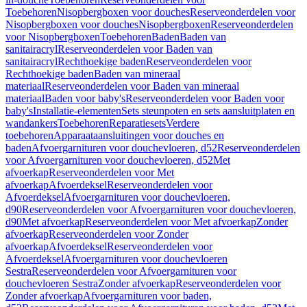
Toebehoren
Nisopbergboxen voor douches
Reserveonderdelen voor
Nisopbergboxen voor douches
Nisopbergboxen
Reserveonderdelen
voor Nisopbergboxen
Toebehoren
Baden
Baden van
sanitairacryl
Reserveonderdelen voor Baden van
sanitairacryl
Rechthoekige baden
Reserveonderdelen voor
Rechthoekige baden
Baden van mineraal
materiaal
Reserveonderdelen voor Baden van mineraal
materiaal
Baden voor baby's
Reserveonderdelen voor Baden voor
baby's
Installatie-elementen
Sets steunpoten en sets aansluitplaten en
wandankers
Toebehoren
Reparatiesets
Verdere
toebehoren
Apparaataansluitingen voor douches en
baden
Afvoergarnituren voor douchevloeren, d52
Reserveonderdelen
voor Afvoergarnituren voor douchevloeren, d52
Met
afvoerkap
Reserveonderdelen voor Met
afvoerkap
Afvoerdeksel
Reserveonderdelen voor
Afvoerdeksel
Afvoergarnituren voor douchevloeren,
d90
Reserveonderdelen voor Afvoergarnituren voor douchevloeren,
d90
Met afvoerkap
Reserveonderdelen voor Met afvoerkap
Zonder
afvoerkap
Reserveonderdelen voor Zonder
afvoerkap
Afvoerdeksel
Reserveonderdelen voor
Afvoerdeksel
Afvoergarnituren voor douchevloeren
Sestra
Reserveonderdelen voor Afvoergarnituren voor
douchevloeren Sestra
Zonder afvoerkap
Reserveonderdelen voor
Zonder afvoerkap
Afvoergarnituren voor baden,