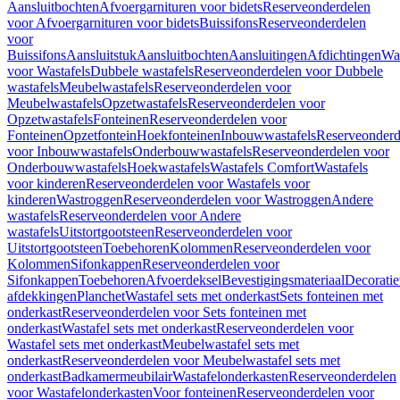
Aansluitbochten
Afvoergarnituren voor bidets
Reserveonderdelen
voor Afvoergarnituren voor bidets
Buissifons
Reserveonderdelen
voor
Buissifons
Aansluitstuk
Aansluitbochten
Aansluitingen
Afdichtingen
Was
voor Wastafels
Dubbele wastafels
Reserveonderdelen voor Dubbele
wastafels
Meubelwastafels
Reserveonderdelen voor
Meubelwastafels
Opzetwastafels
Reserveonderdelen voor
Opzetwastafels
Fonteinen
Reserveonderdelen voor
Fonteinen
Opzetfontein
Hoekfonteinen
Inbouwwastafels
Reserveonderd
voor Inbouwwastafels
Onderbouwwastafels
Reserveonderdelen voor
Onderbouwwastafels
Hoekwastafels
Wastafels Comfort
Wastafels
voor kinderen
Reserveonderdelen voor Wastafels voor
kinderen
Wastroggen
Reserveonderdelen voor Wastroggen
Andere
wastafels
Reserveonderdelen voor Andere
wastafels
Uitstortgootsteen
Reserveonderdelen voor
Uitstortgootsteen
Toebehoren
Kolommen
Reserveonderdelen voor
Kolommen
Sifonkappen
Reserveonderdelen voor
Sifonkappen
Toebehoren
Afvoerdeksel
Bevestigingsmateriaal
Decorati
afdekkingen
Planchet
Wastafel sets met onderkast
Sets fonteinen met
onderkast
Reserveonderdelen voor Sets fonteinen met
onderkast
Wastafel sets met onderkast
Reserveonderdelen voor
Wastafel sets met onderkast
Meubelwastafel sets met
onderkast
Reserveonderdelen voor Meubelwastafel sets met
onderkast
Badkamermeubilair
Wastafelonderkasten
Reserveonderdelen
voor Wastafelonderkasten
Voor fonteinen
Reserveonderdelen voor