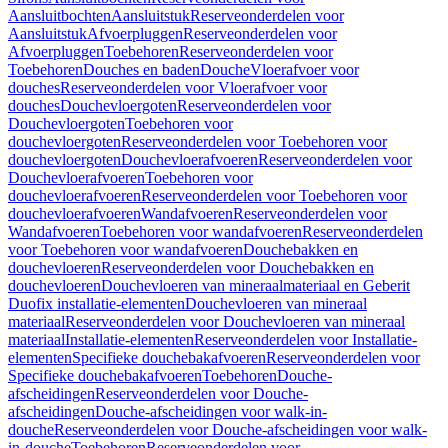
Aansluitbochten
Aansluitstuk
Reserveonderdelen voor
Aansluitstuk
Afvoerpluggen
Reserveonderdelen voor
Afvoerpluggen
Toebehoren
Reserveonderdelen voor
Toebehoren
Douches en baden
Douche
Vloerafvoer voor
douches
Reserveonderdelen voor Vloerafvoer voor
douches
Douchevloergoten
Reserveonderdelen voor
Douchevloergoten
Toebehoren voor
douchevloergoten
Reserveonderdelen voor Toebehoren voor
douchevloergoten
Douchevloerafvoeren
Reserveonderdelen voor
Douchevloerafvoeren
Toebehoren voor
douchevloerafvoeren
Reserveonderdelen voor Toebehoren voor
douchevloerafvoeren
Wandafvoeren
Reserveonderdelen voor
Wandafvoeren
Toebehoren voor wandafvoeren
Reserveonderdelen
voor Toebehoren voor wandafvoeren
Douchebakken en
douchevloeren
Reserveonderdelen voor Douchebakken en
douchevloeren
Douchevloeren van mineraalmateriaal en Geberit
Duofix installatie-elementen
Douchevloeren van mineraal
materiaal
Reserveonderdelen voor Douchevloeren van mineraal
materiaal
Installatie-elementen
Reserveonderdelen voor Installatie-
elementen
Specifieke douchebakafvoeren
Reserveonderdelen voor
Specifieke douchebakafvoeren
Toebehoren
Douche-
afscheidingen
Reserveonderdelen voor Douche-
afscheidingen
Douche-afscheidingen voor walk-in-
douche
Reserveonderdelen voor Douche-afscheidingen voor walk-
in-douche
Toebehoren
Reserveonderdelen voor