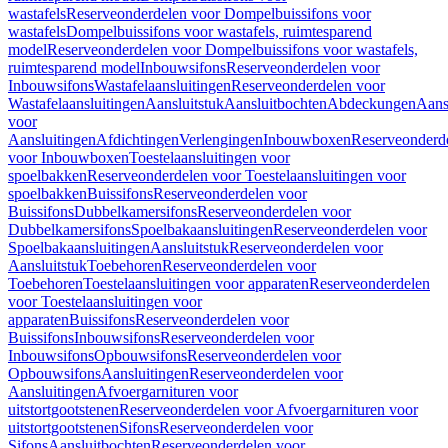
wastafels
Reserveonderdelen voor Dompelbuissifons voor
wastafels
Dompelbuissifons voor wastafels, ruimtesparend
model
Reserveonderdelen voor Dompelbuissifons voor wastafels,
ruimtesparend model
Inbouwsifons
Reserveonderdelen voor
Inbouwsifons
Wastafelaansluitingen
Reserveonderdelen voor
Wastafelaansluitingen
Aansluitstuk
Aansluitbochten
Abdeckungen
Aans
voor
Aansluitingen
Afdichtingen
Verlengingen
Inbouwboxen
Reserveonderd
voor Inbouwboxen
Toestelaansluitingen voor
spoelbakken
Reserveonderdelen voor Toestelaansluitingen voor
spoelbakken
Buissifons
Reserveonderdelen voor
Buissifons
Dubbelkamersifons
Reserveonderdelen voor
Dubbelkamersifons
Spoelbakaansluitingen
Reserveonderdelen voor
Spoelbakaansluitingen
Aansluitstuk
Reserveonderdelen voor
Aansluitstuk
Toebehoren
Reserveonderdelen voor
Toebehoren
Toestelaansluitingen voor apparaten
Reserveonderdelen
voor Toestelaansluitingen voor
apparaten
Buissifons
Reserveonderdelen voor
Buissifons
Inbouwsifons
Reserveonderdelen voor
Inbouwsifons
Opbouwsifons
Reserveonderdelen voor
Opbouwsifons
Aansluitingen
Reserveonderdelen voor
Aansluitingen
Afvoergarnituren voor
uitstortgootstenen
Reserveonderdelen voor Afvoergarnituren voor
uitstortgootstenen
Sifons
Reserveonderdelen voor
Sifons
Aansluitbochten
Reserveonderdelen voor