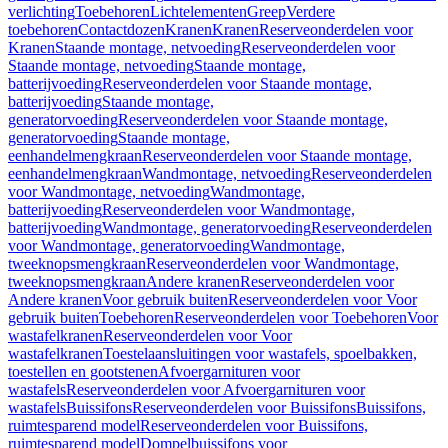
verlichting
Toebehoren
Lichtelementen
Greep
Verdere
toebehoren
Contactdozen
Kranen
Kranen
Reserveonderdelen voor
Kranen
Staande montage, netvoeding
Reserveonderdelen voor
Staande montage, netvoeding
Staande montage,
batterijvoeding
Reserveonderdelen voor Staande montage,
batterijvoeding
Staande montage,
generatorvoeding
Reserveonderdelen voor Staande montage,
generatorvoeding
Staande montage,
eenhandelmengkraan
Reserveonderdelen voor Staande montage,
eenhandelmengkraan
Wandmontage, netvoeding
Reserveonderdelen
voor Wandmontage, netvoeding
Wandmontage,
batterijvoeding
Reserveonderdelen voor Wandmontage,
batterijvoeding
Wandmontage, generatorvoeding
Reserveonderdelen
voor Wandmontage, generatorvoeding
Wandmontage,
tweeknopsmengkraan
Reserveonderdelen voor Wandmontage,
tweeknopsmengkraan
Andere kranen
Reserveonderdelen voor
Andere kranen
Voor gebruik buiten
Reserveonderdelen voor Voor
gebruik buiten
Toebehoren
Reserveonderdelen voor Toebehoren
Voor
wastafelkranen
Reserveonderdelen voor Voor
wastafelkranen
Toestelaansluitingen voor wastafels, spoelbakken,
toestellen en gootstenen
Afvoergarnituren voor
wastafels
Reserveonderdelen voor Afvoergarnituren voor
wastafels
Buissifons
Reserveonderdelen voor Buissifons
Buissifons,
ruimtesparend model
Reserveonderdelen voor Buissifons,
ruimtesparend model
Dompelbuissifons voor