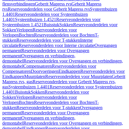
flensverbindingen
Geberit Mapress rvs
Geberit Mapress
rvs
Reserveonderdelen voor Geberit Mapress rvs
Systeembuizen
1.4401
Reserveonderdelen voor Systeembuizen
1.4401
Systeembuizen 1.4521
Reserveonderdelen voor
Systeembuizen 1.4521
Buisstuk
Sokken
Reserveonderdelen voor
Sokken
Verlopen
Reserveonderdelen voor
Verlopen
Bochten
Reserveonderdelen voor Bochten
T-
stukken
Reserveonderdelen voor T-stukken
Interne
circulatie
Reserveonderdelen voor Interne circulatie
Overgangen
permanent
Reserveonderdelen voor Overgangen
permanent
Overgangen en verbindingen,
demontabel
Reserveonderdelen voor Overgangen en verbindingen,
demontabel
Compensatoren
Reserveonderdelen voor
Compensatoren
Doorvoeringen
Eindkappen
Reserveonderdelen voor
Eindkappen
Muurplaten
Reserveonderdelen voor Muurplaten
Geberit
Mapress rvs, gas
Reserveonderdelen voor Geberit Mapress rvs,
gas
Systeembuizen 1.4401
Reserveonderdelen voor Systeembuizen
1.4401
Buisstuk
Sokken
Reserveonderdelen voor
Sokken
Verlopen
Reserveonderdelen voor
Verlopen
Bochten
Reserveonderdelen voor Bochten
T-
stukken
Reserveonderdelen voor T-stukken
Overgangen
permanent
Reserveonderdelen voor Overgangen
permanent
Overgangen en verbindingen,
demontabel
Reserveonderdelen voor Overgangen en verbindingen,
demontabel
Eindkappen
Reserveonderdelen voor