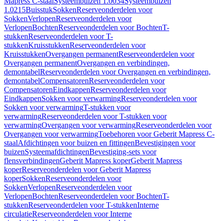
Mapress C-staal
Systeembuizen 1.0034
Systeembuizen
1.0215
Buisstuk
Sokken
Reserveonderdelen voor
Sokken
Verlopen
Reserveonderdelen voor
Verlopen
Bochten
Reserveonderdelen voor Bochten
T-
stukken
Reserveonderdelen voor T-
stukken
Kruisstukken
Reserveonderdelen voor
Kruisstukken
Overgangen permanent
Reserveonderdelen voor
Overgangen permanent
Overgangen en verbindingen,
demontabel
Reserveonderdelen voor Overgangen en verbindingen,
demontabel
Compensatoren
Reserveonderdelen voor
Compensatoren
Eindkappen
Reserveonderdelen voor
Eindkappen
Sokken voor verwarming
Reserveonderdelen voor
Sokken voor verwarming
T-stukken voor
verwarming
Reserveonderdelen voor T-stukken voor
verwarming
Overgangen voor verwarming
Reserveonderdelen voor
Overgangen voor verwarming
Toebehoren voor Geberit Mapress C-
staal
Afdichtingen voor buizen en fittingen
Bevestigingen voor
buizen
Systeemafdichtingen
Bevestiging-sets voor
flensverbindingen
Geberit Mapress koper
Geberit Mapress
koper
Reserveonderdelen voor Geberit Mapress
koper
Sokken
Reserveonderdelen voor
Sokken
Verlopen
Reserveonderdelen voor
Verlopen
Bochten
Reserveonderdelen voor Bochten
T-
stukken
Reserveonderdelen voor T-stukken
Interne
circulatie
Reserveonderdelen voor Interne