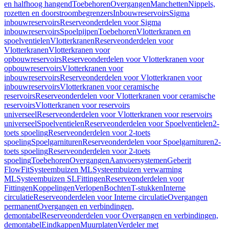
en halfhoog hangend
Toebehoren
Overgangen
Manchetten
Nippels,
rozetten en doorstroombegrenzers
Inbouwreservoirs
Sigma
inbouwreservoirs
Reserveonderdelen voor Sigma
inbouwreservoirs
Spoelpijpen
Toebehoren
Vlotterkranen en
spoelventielen
Vlotterkranen
Reserveonderdelen voor
Vlotterkranen
Vlotterkranen voor
opbouwreservoirs
Reserveonderdelen voor Vlotterkranen voor
opbouwreservoirs
Vlotterkranen voor
inbouwreservoirs
Reserveonderdelen voor Vlotterkranen voor
inbouwreservoirs
Vlotterkranen voor ceramische
reservoirs
Reserveonderdelen voor Vlotterkranen voor ceramische
reservoirs
Vlotterkranen voor reservoirs
universeel
Reserveonderdelen voor Vlotterkranen voor reservoirs
universeel
Spoelventielen
Reserveonderdelen voor Spoelventielen
2-
toets spoeling
Reserveonderdelen voor 2-toets
spoeling
Spoelgarnituren
Reserveonderdelen voor Spoelgarnituren
2-
toets spoeling
Reserveonderdelen voor 2-toets
spoeling
Toebehoren
Overgangen
Aanvoersystemen
Geberit
FlowFit
Systeembuizen ML
Systeembuizen verwarming
ML
Systeembuizen SL
Fittingen
Reserveonderdelen voor
Fittingen
Koppelingen
Verlopen
Bochten
T-stukken
Interne
circulatie
Reserveonderdelen voor Interne circulatie
Overgangen
permanent
Overgangen en verbindingen,
demontabel
Reserveonderdelen voor Overgangen en verbindingen,
demontabel
Eindkappen
Muurplaten
Verdeler met