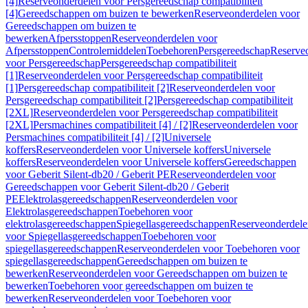
[4]
Reserveonderdelen voor Persgereedschap compatibiliteit
[4]
Gereedschappen om buizen te bewerken
Reserveonderdelen voor
Gereedschappen om buizen te
bewerken
Afpersstoppen
Reserveonderdelen voor
Afpersstoppen
Controlemiddelen
Toebehoren
Persgereedschap
Reserve
voor Persgereedschap
Persgereedschap compatibiliteit
[1]
Reserveonderdelen voor Persgereedschap compatibiliteit
[1]
Persgereedschap compatibiliteit [2]
Reserveonderdelen voor
Persgereedschap compatibiliteit [2]
Persgereedschap compatibiliteit
[2XL]
Reserveonderdelen voor Persgereedschap compatibiliteit
[2XL]
Persmachines compatibiliteit [4] / [2]
Reserveonderdelen voor
Persmachines compatibiliteit [4] / [2]
Universele
koffers
Reserveonderdelen voor Universele koffers
Universele
koffers
Reserveonderdelen voor Universele koffers
Gereedschappen
voor Geberit Silent-db20 / Geberit PE
Reserveonderdelen voor
Gereedschappen voor Geberit Silent-db20 / Geberit
PE
Elektrolasgereedschappen
Reserveonderdelen voor
Elektrolasgereedschappen
Toebehoren voor
elektrolasgereedschappen
Spiegellasgereedschappen
Reserveonderdele
voor Spiegellasgereedschappen
Toebehoren voor
spiegellasgereedschappen
Reserveonderdelen voor Toebehoren voor
spiegellasgereedschappen
Gereedschappen om buizen te
bewerken
Reserveonderdelen voor Gereedschappen om buizen te
bewerken
Toebehoren voor gereedschappen om buizen te
bewerken
Reserveonderdelen voor Toebehoren voor