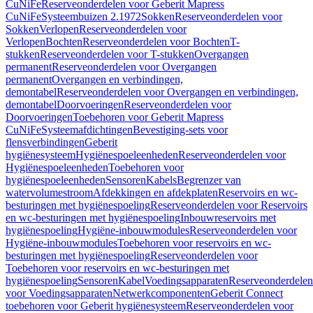
CuNiFe
Reserveonderdelen voor Geberit Mapress
CuNiFe
Systeembuizen 2.1972
Sokken
Reserveonderdelen voor
Sokken
Verlopen
Reserveonderdelen voor
Verlopen
Bochten
Reserveonderdelen voor Bochten
T-
stukken
Reserveonderdelen voor T-stukken
Overgangen
permanent
Reserveonderdelen voor Overgangen
permanent
Overgangen en verbindingen,
demontabel
Reserveonderdelen voor Overgangen en verbindingen,
demontabel
Doorvoeringen
Reserveonderdelen voor
Doorvoeringen
Toebehoren voor Geberit Mapress
CuNiFe
Systeemafdichtingen
Bevestiging-sets voor
flensverbindingen
Geberit
hygiënesysteem
Hygiënespoeleenheden
Reserveonderdelen voor
Hygiënespoeleenheden
Toebehoren voor
hygiënespoeleenheden
Sensoren
Kabels
Begrenzer van
watervolumestroom
Afdekkingen en afdekplaten
Reservoirs en wc-
besturingen met hygiënespoeling
Reserveonderdelen voor Reservoirs
en wc-besturingen met hygiënespoeling
Inbouwreservoirs met
hygiënespoeling
Hygiëne-inbouwmodules
Reserveonderdelen voor
Hygiëne-inbouwmodules
Toebehoren voor reservoirs en wc-
besturingen met hygiënespoeling
Reserveonderdelen voor
Toebehoren voor reservoirs en wc-besturingen met
hygiënespoeling
Sensoren
Kabel
Voedingsapparaten
Reserveonderdelen
voor Voedingsapparaten
Netwerkcomponenten
Geberit Connect
toebehoren voor Geberit hygiënesysteem
Reserveonderdelen voor