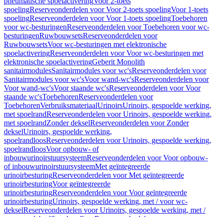
pneumatische spoelactivering
Voor 2-toets
spoeling
Reserveonderdelen voor Voor 2-toets spoeling
Voor 1-toets
spoeling
Reserveonderdelen voor Voor 1-toets spoeling
Toebehoren
voor wc-besturingen
Reserveonderdelen voor Toebehoren voor wc-
besturingen
Ruwbouwsets
Reserveonderdelen voor
Ruwbouwsets
Voor wc-besturingen met elektronische
spoelactivering
Reserveonderdelen voor Voor wc-besturingen met
elektronische spoelactivering
Geberit Monolith
sanitairmodules
Sanitairmodules voor wc's
Reserveonderdelen voor
Sanitairmodules voor wc's
Voor wand-wc's
Reserveonderdelen voor
Voor wand-wc's
Voor staande wc's
Reserveonderdelen voor Voor
staande wc's
Toebehoren
Reserveonderdelen voor
Toebehoren
Verbruiksmateriaal
Urinoirs
Urinoirs, gespoelde werking,
met spoelrand
Reserveonderdelen voor Urinoirs, gespoelde werking,
met spoelrand
Zonder deksel
Reserveonderdelen voor Zonder
deksel
Urinoirs, gespoelde werking,
spoelrandloos
Reserveonderdelen voor Urinoirs, gespoelde werking,
spoelrandloos
Voor opbouw- of
inbouwurinoirstuursysteem
Reserveonderdelen voor Voor opbouw-
of inbouwurinoirstuursysteem
Met geïntegreerde
urinoirbesturing
Reserveonderdelen voor Met geïntegreerde
urinoirbesturing
Voor geïntegreerde
urinoirbesturing
Reserveonderdelen voor Voor geïntegreerde
urinoirbesturing
Urinoirs, gespoelde werking, met / voor wc-
deksel
Reserveonderdelen voor Urinoirs, gespoelde werking, met /