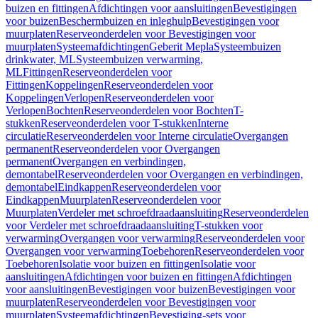
buizen en fittingen
Afdichtingen voor aansluitingen
Bevestigingen
voor buizen
Beschermbuizen en inleghulp
Bevestigingen voor
muurplaten
Reserveonderdelen voor Bevestigingen voor
muurplaten
Systeemafdichtingen
Geberit Mepla
Systeembuizen
drinkwater, ML
Systeembuizen verwarming,
ML
Fittingen
Reserveonderdelen voor
Fittingen
Koppelingen
Reserveonderdelen voor
Koppelingen
Verlopen
Reserveonderdelen voor
Verlopen
Bochten
Reserveonderdelen voor Bochten
T-
stukken
Reserveonderdelen voor T-stukken
Interne
circulatie
Reserveonderdelen voor Interne circulatie
Overgangen
permanent
Reserveonderdelen voor Overgangen
permanent
Overgangen en verbindingen,
demontabel
Reserveonderdelen voor Overgangen en verbindingen,
demontabel
Eindkappen
Reserveonderdelen voor
Eindkappen
Muurplaten
Reserveonderdelen voor
Muurplaten
Verdeler met schroefdraadaansluiting
Reserveonderdelen
voor Verdeler met schroefdraadaansluiting
T-stukken voor
verwarming
Overgangen voor verwarming
Reserveonderdelen voor
Overgangen voor verwarming
Toebehoren
Reserveonderdelen voor
Toebehoren
Isolatie voor buizen en fittingen
Isolatie voor
aansluitingen
Afdichtingen voor buizen en fittingen
Afdichtingen
voor aansluitingen
Bevestigingen voor buizen
Bevestigingen voor
muurplaten
Reserveonderdelen voor Bevestigingen voor
muurplaten
Systeemafdichtingen
Bevestiging-sets voor