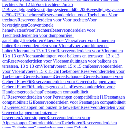
trechters t/m 12 l/s
Voor trechters t/m 25
l/s
Bevestigingen
Bevestigingssysteem d40–200
Bevestigingssysteem
d250–315
Toebehoren
Reserveonderdelen voor Toebehoren
Voor
trechters
Reserveonderdelen voor Voor trechters
Voor
bevestigingen
Conventionele
hemelwaterafvoer
Trechters
Reserveonderdelen voor
Trechters
Elementen voor dampbarrière-
aansluiting
Toebehoren
Vloerafvoer
Vloerafvoer voor binnen en
buiten
Reserveonderdelen voor Vloerafvoer voor binnen en
buiten
Vloerputten 13 x 13 cm
Reserveonderdelen voor Vloerputten
13 x 13 cm
Vloeraansluitingen voor balkons en terrassen, 13 x 13
cm
Reserveonderdelen voor Vloeraansluitingen voor balkons en
terrassen, 13 x 13 cm
Vloerafvoeren 15 x 15 cm
Reserveonderdelen
voor Vloerafvoeren 15 x 15 cm
Toebehoren
Reserveonderdelen voor
Toebehoren
Gereedschappen
Gereedschappen
Gereedschappen voor
Geberit FlowFit
Reserveonderdelen voor Gereedschappen voor
Geberit FlowFit
Handpersgereedschap
Reserveonderdelen voor
Handpersgereedschap
Perstangen compatibiliteit
[1]
Reserveonderdelen voor Perstangen compatibiliteit [1]
Perstangen
compatibiliteit [2]
Reserveonderdelen voor Perstangen compatibiliteit
[2]
Gereedschappen om buizen te bewerken
Reserveonderdelen voor
Gereedschappen om buizen te
bewerken
Afpersstoppen
Reserveonderdelen voor
Afpersstoppen
Controlemiddelen
Toebehoren
Reserveonderdelen
voor Toebehoren
Gereedschappen voor Geberit