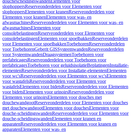
douchescheidingswanden
Elementen voor
slophoppers
Reserveonderdelen voor Elementen voor
slophoppers
Elementen voor kranen
Reserveonderdelen voor
Elementen voor kranen
Elementen voor was- en
afwasmachines
Reserveonderdelen voor Elementen voor was- en
afwasmachines
Elementen voor
consolebelastingen
Reserveonderdelen voor Elementen voor
consolebelastingen
Elementen voor spoelbakken
Reserveonderdelen
voor Elementen voor spoelbakken
Toebehoren
Reserveonderdelen
voor Toebehoren
Geberit GIS
Systeemwanden
Reserveonderdelen
voor Systeemwanden
Draagsystemen
Toebehoren voor
prefabricages
Reserveonderdelen voor Toebehoren voor
prefabricages
Toebehoren voor geluidsisolatie
Beplatingen
Installatie-
elementen
Reserveonderdelen voor Installatie-elementen
Elementen
voor wc's
Reserveonderdelen voor Elementen voor wc's
Elementen
voor wastafels
Reserveonderdelen voor Elementen voor
wastafels
Elementen voor bidets
Reserveonderdelen voor Elementen
voor bidets
Elementen voor urinoirs
Reserveonderdelen voor
Elementen voor urinoirs
Elementen voor douches met
douchewandgoot
Reserveonderdelen voor Elementen voor douches
met douchewandgoot
Elementen voor douches
Elementen voor
douche-scheidingswanden
Reserveonderdelen voor Elementen voor
douche-scheidingswanden
Elementen voor kranen en
apparaten
Reserveonderdelen voor Elementen voor kranen en
apparaten
Elementen voor was- en