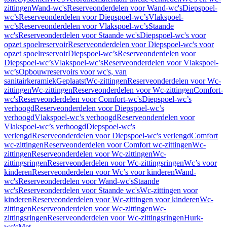
zittingen
Wand-wc's
Reserveonderdelen voor Wand-wc's
Diepspoel-
wc’s
Reserveonderdelen voor Diepspoel-wc’s
Vlakspoel-
wc’s
Reserveonderdelen voor Vlakspoel-wc’s
Staande
wc's
Reserveonderdelen voor Staande wc's
Diepspoel-wc's voor
opzet spoelreservoir
Reserveonderdelen voor Diepspoel-wc's voor
opzet spoelreservoir
Diepspoel-wc’s
Reserveonderdelen voor
Diepspoel-wc’s
Vlakspoel-wc’s
Reserveonderdelen voor Vlakspoel-
wc’s
Opbouwreservoirs voor wc's, van
sanitairkeramiek
Geplaatst
Wc-zittingen
Reserveonderdelen voor Wc-
zittingen
Wc-zittingen
Reserveonderdelen voor Wc-zittingen
Comfort-
wc's
Reserveonderdelen voor Comfort-wc's
Diepspoel-wc’s
verhoogd
Reserveonderdelen voor Diepspoel-wc’s
verhoogd
Vlakspoel-wc’s verhoogd
Reserveonderdelen voor
Vlakspoel-wc’s verhoogd
Diepspoel-wc's
verlengd
Reserveonderdelen voor Diepspoel-wc's verlengd
Comfort
wc-zittingen
Reserveonderdelen voor Comfort wc-zittingen
Wc-
zittingen
Reserveonderdelen voor Wc-zittingen
Wc-
zittingsringen
Reserveonderdelen voor Wc-zittingsringen
Wc’s voor
kinderen
Reserveonderdelen voor Wc’s voor kinderen
Wand-
wc's
Reserveonderdelen voor Wand-wc's
Staande
wc's
Reserveonderdelen voor Staande wc's
Wc-zittingen voor
kinderen
Reserveonderdelen voor Wc-zittingen voor kinderen
Wc-
zittingen
Reserveonderdelen voor Wc-zittingen
Wc-
zittingsringen
Reserveonderdelen voor Wc-zittingsringen
Hurk-
wc's
Met