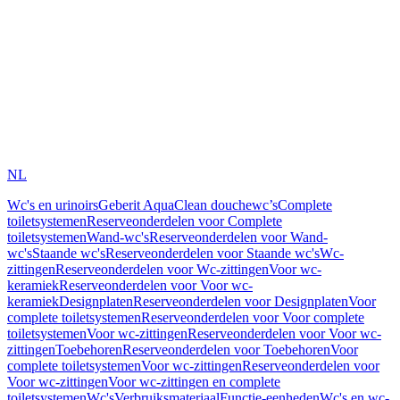
NL
Wc's en urinoirs
Geberit AquaClean douchewc’s
Complete
toiletsystemen
Reserveonderdelen voor Complete
toiletsystemen
Wand-wc's
Reserveonderdelen voor Wand-
wc's
Staande wc's
Reserveonderdelen voor Staande wc's
Wc-
zittingen
Reserveonderdelen voor Wc-zittingen
Voor wc-
keramiek
Reserveonderdelen voor Voor wc-
keramiek
Designplaten
Reserveonderdelen voor Designplaten
Voor
complete toiletsystemen
Reserveonderdelen voor Voor complete
toiletsystemen
Voor wc-zittingen
Reserveonderdelen voor Voor wc-
zittingen
Toebehoren
Reserveonderdelen voor Toebehoren
Voor
complete toiletsystemen
Voor wc-zittingen
Reserveonderdelen voor
Voor wc-zittingen
Voor wc-zittingen en complete
toiletsystemen
Wc's
Verbruiksmateriaal
Functie-eenheden
Wc's en wc-