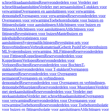
schroefdraadaansluiting
Reserveonderdelen voor Verdeler met
schroefdraadaansluiting
Verdeler met persaansluiting
T-stukken voor
verwarming
Overgangen en aansluitingen voor verwarming,
demontabel
Overgangen voor verwarming
Reserveonderdelen voor
Overgangen voor verwarming
Toebehoren
Isolatie voor buizen en
fittingen
Isolatie voor aansluitingen
Afdichtingen voor buizen en
fittingen
Afdichtingen voor aansluitingen
Afdichtingen voor
fittingen
Bevestigingen voor buizen
Mantelbuizen en
inleghulp
Bevestigingen voor
aansluitingen
Systeemafdichtingen
Bevestiging-sets voor
flensverbindingen
Verbruiksmateriaal
Geberit PushFit
Systeembuizen
ML
Systeembuizen verwarming, ML
Fittingen
Reserveonderdelen
voor Fittingen
Koppelingen
Reserveonderdelen voor
Koppelingen
Verlopen
Reserveonderdelen voor
Verlopen
Bochten
Reserveonderdelen voor Bochten
T-
stukken
Reserveonderdelen voor T-stukken
Overgangen
permanent
Reserveonderdelen voor Overgangen
permanent
Overgangen en verbindingen,
demontabel
Reserveonderdelen voor Overgangen en verbindingen,
demontabel
Muurplaten
Reserveonderdelen voor Muurplaten
Verdeler
met steekaansluiting
Reserveonderdelen voor Verdeler met
steekaansluiting
Verdeler met schroefdraadaansluiting
Overgangen
voor verwarming
Reserveonderdelen voor Overgangen voor
verwarming
Toebehoren
Reserveonderdelen voor Toebehoren
Isolatie
voor buizen en fittingen
Isolatie voor aansluitingen
Afdichtingen voor