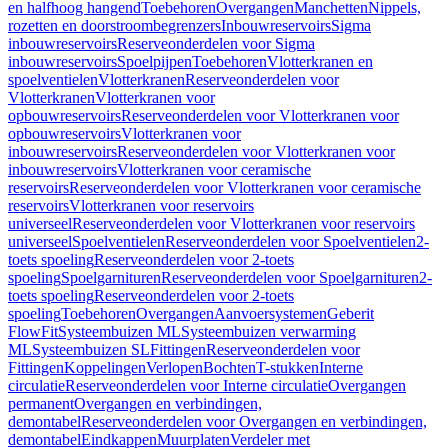
en halfhoog hangend
Toebehoren
Overgangen
Manchetten
Nippels,
rozetten en doorstroombegrenzers
Inbouwreservoirs
Sigma
inbouwreservoirs
Reserveonderdelen voor Sigma
inbouwreservoirs
Spoelpijpen
Toebehoren
Vlotterkranen en
spoelventielen
Vlotterkranen
Reserveonderdelen voor
Vlotterkranen
Vlotterkranen voor
opbouwreservoirs
Reserveonderdelen voor Vlotterkranen voor
opbouwreservoirs
Vlotterkranen voor
inbouwreservoirs
Reserveonderdelen voor Vlotterkranen voor
inbouwreservoirs
Vlotterkranen voor ceramische
reservoirs
Reserveonderdelen voor Vlotterkranen voor ceramische
reservoirs
Vlotterkranen voor reservoirs
universeel
Reserveonderdelen voor Vlotterkranen voor reservoirs
universeel
Spoelventielen
Reserveonderdelen voor Spoelventielen
2-
toets spoeling
Reserveonderdelen voor 2-toets
spoeling
Spoelgarnituren
Reserveonderdelen voor Spoelgarnituren
2-
toets spoeling
Reserveonderdelen voor 2-toets
spoeling
Toebehoren
Overgangen
Aanvoersystemen
Geberit
FlowFit
Systeembuizen ML
Systeembuizen verwarming
ML
Systeembuizen SL
Fittingen
Reserveonderdelen voor
Fittingen
Koppelingen
Verlopen
Bochten
T-stukken
Interne
circulatie
Reserveonderdelen voor Interne circulatie
Overgangen
permanent
Overgangen en verbindingen,
demontabel
Reserveonderdelen voor Overgangen en verbindingen,
demontabel
Eindkappen
Muurplaten
Verdeler met