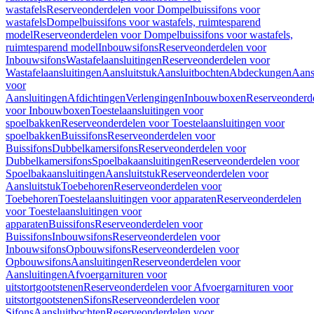
wastafels
Reserveonderdelen voor Dompelbuissifons voor
wastafels
Dompelbuissifons voor wastafels, ruimtesparend
model
Reserveonderdelen voor Dompelbuissifons voor wastafels,
ruimtesparend model
Inbouwsifons
Reserveonderdelen voor
Inbouwsifons
Wastafelaansluitingen
Reserveonderdelen voor
Wastafelaansluitingen
Aansluitstuk
Aansluitbochten
Abdeckungen
Aans
voor
Aansluitingen
Afdichtingen
Verlengingen
Inbouwboxen
Reserveonderd
voor Inbouwboxen
Toestelaansluitingen voor
spoelbakken
Reserveonderdelen voor Toestelaansluitingen voor
spoelbakken
Buissifons
Reserveonderdelen voor
Buissifons
Dubbelkamersifons
Reserveonderdelen voor
Dubbelkamersifons
Spoelbakaansluitingen
Reserveonderdelen voor
Spoelbakaansluitingen
Aansluitstuk
Reserveonderdelen voor
Aansluitstuk
Toebehoren
Reserveonderdelen voor
Toebehoren
Toestelaansluitingen voor apparaten
Reserveonderdelen
voor Toestelaansluitingen voor
apparaten
Buissifons
Reserveonderdelen voor
Buissifons
Inbouwsifons
Reserveonderdelen voor
Inbouwsifons
Opbouwsifons
Reserveonderdelen voor
Opbouwsifons
Aansluitingen
Reserveonderdelen voor
Aansluitingen
Afvoergarnituren voor
uitstortgootstenen
Reserveonderdelen voor Afvoergarnituren voor
uitstortgootstenen
Sifons
Reserveonderdelen voor
Sifons
Aansluitbochten
Reserveonderdelen voor