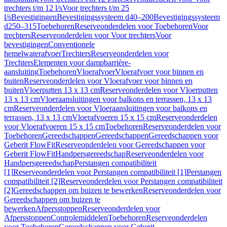
trechters t/m 12 l/s
Voor trechters t/m 25
l/s
Bevestigingen
Bevestigingssysteem d40–200
Bevestigingssysteem
d250–315
Toebehoren
Reserveonderdelen voor Toebehoren
Voor
trechters
Reserveonderdelen voor Voor trechters
Voor
bevestigingen
Conventionele
hemelwaterafvoer
Trechters
Reserveonderdelen voor
Trechters
Elementen voor dampbarrière-
aansluiting
Toebehoren
Vloerafvoer
Vloerafvoer voor binnen en
buiten
Reserveonderdelen voor Vloerafvoer voor binnen en
buiten
Vloerputten 13 x 13 cm
Reserveonderdelen voor Vloerputten
13 x 13 cm
Vloeraansluitingen voor balkons en terrassen, 13 x 13
cm
Reserveonderdelen voor Vloeraansluitingen voor balkons en
terrassen, 13 x 13 cm
Vloerafvoeren 15 x 15 cm
Reserveonderdelen
voor Vloerafvoeren 15 x 15 cm
Toebehoren
Reserveonderdelen voor
Toebehoren
Gereedschappen
Gereedschappen
Gereedschappen voor
Geberit FlowFit
Reserveonderdelen voor Gereedschappen voor
Geberit FlowFit
Handpersgereedschap
Reserveonderdelen voor
Handpersgereedschap
Perstangen compatibiliteit
[1]
Reserveonderdelen voor Perstangen compatibiliteit [1]
Perstangen
compatibiliteit [2]
Reserveonderdelen voor Perstangen compatibiliteit
[2]
Gereedschappen om buizen te bewerken
Reserveonderdelen voor
Gereedschappen om buizen te
bewerken
Afpersstoppen
Reserveonderdelen voor
Afpersstoppen
Controlemiddelen
Toebehoren
Reserveonderdelen
voor Toebehoren
Gereedschappen voor Geberit