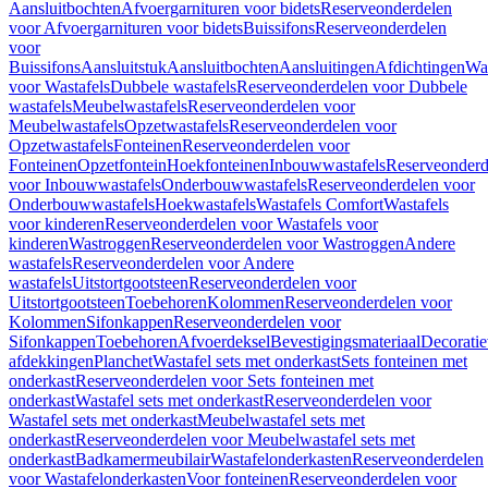
Aansluitbochten
Afvoergarnituren voor bidets
Reserveonderdelen
voor Afvoergarnituren voor bidets
Buissifons
Reserveonderdelen
voor
Buissifons
Aansluitstuk
Aansluitbochten
Aansluitingen
Afdichtingen
Was
voor Wastafels
Dubbele wastafels
Reserveonderdelen voor Dubbele
wastafels
Meubelwastafels
Reserveonderdelen voor
Meubelwastafels
Opzetwastafels
Reserveonderdelen voor
Opzetwastafels
Fonteinen
Reserveonderdelen voor
Fonteinen
Opzetfontein
Hoekfonteinen
Inbouwwastafels
Reserveonderd
voor Inbouwwastafels
Onderbouwwastafels
Reserveonderdelen voor
Onderbouwwastafels
Hoekwastafels
Wastafels Comfort
Wastafels
voor kinderen
Reserveonderdelen voor Wastafels voor
kinderen
Wastroggen
Reserveonderdelen voor Wastroggen
Andere
wastafels
Reserveonderdelen voor Andere
wastafels
Uitstortgootsteen
Reserveonderdelen voor
Uitstortgootsteen
Toebehoren
Kolommen
Reserveonderdelen voor
Kolommen
Sifonkappen
Reserveonderdelen voor
Sifonkappen
Toebehoren
Afvoerdeksel
Bevestigingsmateriaal
Decorati
afdekkingen
Planchet
Wastafel sets met onderkast
Sets fonteinen met
onderkast
Reserveonderdelen voor Sets fonteinen met
onderkast
Wastafel sets met onderkast
Reserveonderdelen voor
Wastafel sets met onderkast
Meubelwastafel sets met
onderkast
Reserveonderdelen voor Meubelwastafel sets met
onderkast
Badkamermeubilair
Wastafelonderkasten
Reserveonderdelen
voor Wastafelonderkasten
Voor fonteinen
Reserveonderdelen voor