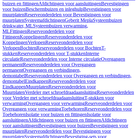
buizen en fittingen
Afdichtingen voor aansluitingen
Bevestigingen
voor buizen
Beschermbuizen en inleghulp
Bevestigingen voor
muurplaten
Reserveonderdelen voor Bevestigingen voor
muurplaten
Systeemafdichtingen
Geberit Mepla
Systeembuizen
drinkwater, ML
Systeembuizen verwarming,
ML
Fittingen
Reserveonderdelen voor
Fittingen
Koppelingen
Reserveonderdelen voor
Koppelingen
Verlopen
Reserveonderdelen voor
Verlopen
Bochten
Reserveonderdelen voor Bochten
T-
stukken
Reserveonderdelen voor T-stukken
Interne
circulatie
Reserveonderdelen voor Interne circulatie
Overgangen
permanent
Reserveonderdelen voor Overgangen
permanent
Overgangen en verbindingen,
demontabel
Reserveonderdelen voor Overgangen en verbindingen,
demontabel
Eindkappen
Reserveonderdelen voor
Eindkappen
Muurplaten
Reserveonderdelen voor
Muurplaten
Verdeler met schroefdraadaansluiting
Reserveonderdelen
voor Verdeler met schroefdraadaansluiting
T-stukken voor
verwarming
Overgangen voor verwarming
Reserveonderdelen voor
Overgangen voor verwarming
Toebehoren
Reserveonderdelen voor
Toebehoren
Isolatie voor buizen en fittingen
Isolatie voor
aansluitingen
Afdichtingen voor buizen en fittingen
Afdichtingen
voor aansluitingen
Bevestigingen voor buizen
Bevestigingen voor
muurplaten
Reserveonderdelen voor Bevestigingen voor
muurplaten
Systeemafdichtingen
Bevestiging-sets voor