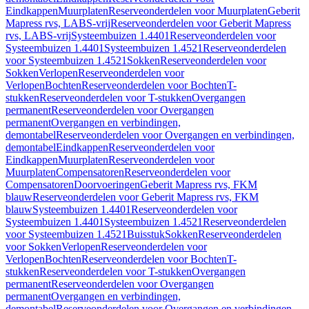
Eindkappen
Muurplaten
Reserveonderdelen voor Muurplaten
Geberit
Mapress rvs, LABS-vrij
Reserveonderdelen voor Geberit Mapress
rvs, LABS-vrij
Systeembuizen 1.4401
Reserveonderdelen voor
Systeembuizen 1.4401
Systeembuizen 1.4521
Reserveonderdelen
voor Systeembuizen 1.4521
Sokken
Reserveonderdelen voor
Sokken
Verlopen
Reserveonderdelen voor
Verlopen
Bochten
Reserveonderdelen voor Bochten
T-
stukken
Reserveonderdelen voor T-stukken
Overgangen
permanent
Reserveonderdelen voor Overgangen
permanent
Overgangen en verbindingen,
demontabel
Reserveonderdelen voor Overgangen en verbindingen,
demontabel
Eindkappen
Reserveonderdelen voor
Eindkappen
Muurplaten
Reserveonderdelen voor
Muurplaten
Compensatoren
Reserveonderdelen voor
Compensatoren
Doorvoeringen
Geberit Mapress rvs, FKM
blauw
Reserveonderdelen voor Geberit Mapress rvs, FKM
blauw
Systeembuizen 1.4401
Reserveonderdelen voor
Systeembuizen 1.4401
Systeembuizen 1.4521
Reserveonderdelen
voor Systeembuizen 1.4521
Buisstuk
Sokken
Reserveonderdelen
voor Sokken
Verlopen
Reserveonderdelen voor
Verlopen
Bochten
Reserveonderdelen voor Bochten
T-
stukken
Reserveonderdelen voor T-stukken
Overgangen
permanent
Reserveonderdelen voor Overgangen
permanent
Overgangen en verbindingen,
demontabel
Reserveonderdelen voor Overgangen en verbindingen,