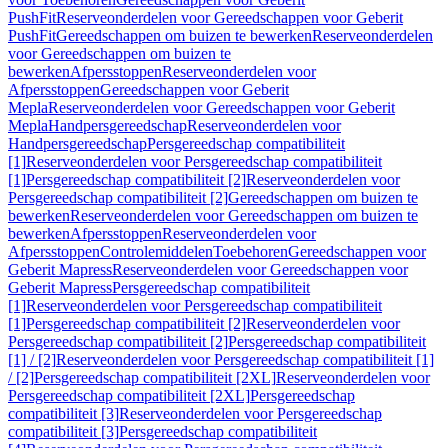
PushFit
Reserveonderdelen voor Gereedschappen voor Geberit
PushFit
Gereedschappen om buizen te bewerken
Reserveonderdelen
voor Gereedschappen om buizen te
bewerken
Afpersstoppen
Reserveonderdelen voor
Afpersstoppen
Gereedschappen voor Geberit
Mepla
Reserveonderdelen voor Gereedschappen voor Geberit
Mepla
Handpersgereedschap
Reserveonderdelen voor
Handpersgereedschap
Persgereedschap compatibiliteit
[1]
Reserveonderdelen voor Persgereedschap compatibiliteit
[1]
Persgereedschap compatibiliteit [2]
Reserveonderdelen voor
Persgereedschap compatibiliteit [2]
Gereedschappen om buizen te
bewerken
Reserveonderdelen voor Gereedschappen om buizen te
bewerken
Afpersstoppen
Reserveonderdelen voor
Afpersstoppen
Controlemiddelen
Toebehoren
Gereedschappen voor
Geberit Mapress
Reserveonderdelen voor Gereedschappen voor
Geberit Mapress
Persgereedschap compatibiliteit
[1]
Reserveonderdelen voor Persgereedschap compatibiliteit
[1]
Persgereedschap compatibiliteit [2]
Reserveonderdelen voor
Persgereedschap compatibiliteit [2]
Persgereedschap compatibiliteit
[1] / [2]
Reserveonderdelen voor Persgereedschap compatibiliteit [1]
/ [2]
Persgereedschap compatibiliteit [2XL]
Reserveonderdelen voor
Persgereedschap compatibiliteit [2XL]
Persgereedschap
compatibiliteit [3]
Reserveonderdelen voor Persgereedschap
compatibiliteit [3]
Persgereedschap compatibiliteit