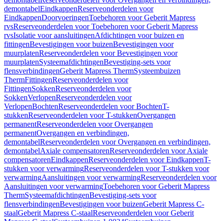
demontabel
Eindkappen
Reserveonderdelen voor
Eindkappen
Doorvoeringen
Toebehoren voor Geberit Mapress
rvs
Reserveonderdelen voor Toebehoren voor Geberit Mapress
rvs
Isolatie voor aansluitingen
Afdichtingen voor buizen en
fittingen
Bevestigingen voor buizen
Bevestigingen voor
muurplaten
Reserveonderdelen voor Bevestigingen voor
muurplaten
Systeemafdichtingen
Bevestiging-sets voor
flensverbindingen
Geberit Mapress Therm
Systeembuizen
Therm
Fittingen
Reserveonderdelen voor
Fittingen
Sokken
Reserveonderdelen voor
Sokken
Verlopen
Reserveonderdelen voor
Verlopen
Bochten
Reserveonderdelen voor Bochten
T-
stukken
Reserveonderdelen voor T-stukken
Overgangen
permanent
Reserveonderdelen voor Overgangen
permanent
Overgangen en verbindingen,
demontabel
Reserveonderdelen voor Overgangen en verbindingen,
demontabel
Axiale compensatoren
Reserveonderdelen voor Axiale
compensatoren
Eindkappen
Reserveonderdelen voor Eindkappen
T-
stukken voor verwarming
Reserveonderdelen voor T-stukken voor
verwarming
Aansluitingen voor verwarming
Reserveonderdelen voor
Aansluitingen voor verwarming
Toebehoren voor Geberit Mapress
Therm
Systeemafdichtingen
Bevestiging-sets voor
flensverbindingen
Bevestigingen voor buizen
Geberit Mapress C-
staal
Geberit Mapress C-staal
Reserveonderdelen voor Geberit