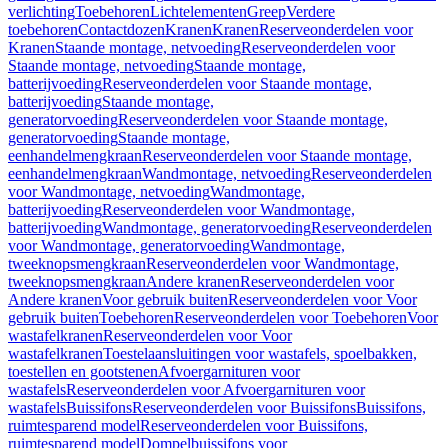
verlichting
Toebehoren
Lichtelementen
Greep
Verdere
toebehoren
Contactdozen
Kranen
Kranen
Reserveonderdelen voor
Kranen
Staande montage, netvoeding
Reserveonderdelen voor
Staande montage, netvoeding
Staande montage,
batterijvoeding
Reserveonderdelen voor Staande montage,
batterijvoeding
Staande montage,
generatorvoeding
Reserveonderdelen voor Staande montage,
generatorvoeding
Staande montage,
eenhandelmengkraan
Reserveonderdelen voor Staande montage,
eenhandelmengkraan
Wandmontage, netvoeding
Reserveonderdelen
voor Wandmontage, netvoeding
Wandmontage,
batterijvoeding
Reserveonderdelen voor Wandmontage,
batterijvoeding
Wandmontage, generatorvoeding
Reserveonderdelen
voor Wandmontage, generatorvoeding
Wandmontage,
tweeknopsmengkraan
Reserveonderdelen voor Wandmontage,
tweeknopsmengkraan
Andere kranen
Reserveonderdelen voor
Andere kranen
Voor gebruik buiten
Reserveonderdelen voor Voor
gebruik buiten
Toebehoren
Reserveonderdelen voor Toebehoren
Voor
wastafelkranen
Reserveonderdelen voor Voor
wastafelkranen
Toestelaansluitingen voor wastafels, spoelbakken,
toestellen en gootstenen
Afvoergarnituren voor
wastafels
Reserveonderdelen voor Afvoergarnituren voor
wastafels
Buissifons
Reserveonderdelen voor Buissifons
Buissifons,
ruimtesparend model
Reserveonderdelen voor Buissifons,
ruimtesparend model
Dompelbuissifons voor