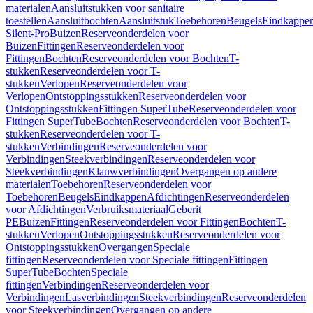
materialen
Aansluitstukken voor sanitaire
toestellen
Aansluitbochten
Aansluitstuk
Toebehoren
Beugels
Eindkappe
Silent-Pro
Buizen
Reserveonderdelen voor
Buizen
Fittingen
Reserveonderdelen voor
Fittingen
Bochten
Reserveonderdelen voor Bochten
T-
stukken
Reserveonderdelen voor T-
stukken
Verlopen
Reserveonderdelen voor
Verlopen
Ontstoppingsstukken
Reserveonderdelen voor
Ontstoppingsstukken
Fittingen SuperTube
Reserveonderdelen voor
Fittingen SuperTube
Bochten
Reserveonderdelen voor Bochten
T-
stukken
Reserveonderdelen voor T-
stukken
Verbindingen
Reserveonderdelen voor
Verbindingen
Steekverbindingen
Reserveonderdelen voor
Steekverbindingen
Klauwverbindingen
Overgangen op andere
materialen
Toebehoren
Reserveonderdelen voor
Toebehoren
Beugels
Eindkappen
Afdichtingen
Reserveonderdelen
voor Afdichtingen
Verbruiksmateriaal
Geberit
PE
Buizen
Fittingen
Reserveonderdelen voor Fittingen
Bochten
T-
stukken
Verlopen
Ontstoppingsstukken
Reserveonderdelen voor
Ontstoppingsstukken
Overgangen
Speciale
fittingen
Reserveonderdelen voor Speciale fittingen
Fittingen
SuperTube
Bochten
Speciale
fittingen
Verbindingen
Reserveonderdelen voor
Verbindingen
Lasverbindingen
Steekverbindingen
Reserveonderdelen
voor Steekverbindingen
Overgangen op andere