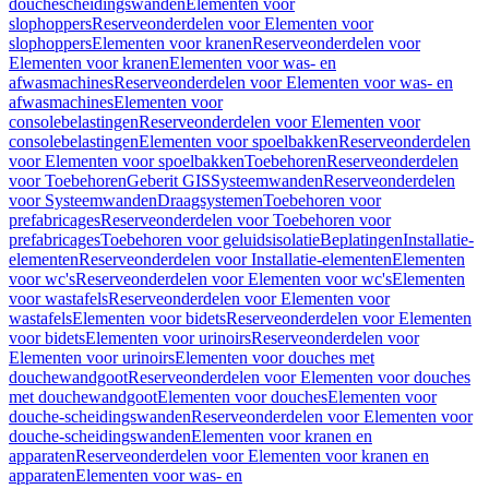
douchescheidingswanden
Elementen voor
slophoppers
Reserveonderdelen voor Elementen voor
slophoppers
Elementen voor kranen
Reserveonderdelen voor
Elementen voor kranen
Elementen voor was- en
afwasmachines
Reserveonderdelen voor Elementen voor was- en
afwasmachines
Elementen voor
consolebelastingen
Reserveonderdelen voor Elementen voor
consolebelastingen
Elementen voor spoelbakken
Reserveonderdelen
voor Elementen voor spoelbakken
Toebehoren
Reserveonderdelen
voor Toebehoren
Geberit GIS
Systeemwanden
Reserveonderdelen
voor Systeemwanden
Draagsystemen
Toebehoren voor
prefabricages
Reserveonderdelen voor Toebehoren voor
prefabricages
Toebehoren voor geluidsisolatie
Beplatingen
Installatie-
elementen
Reserveonderdelen voor Installatie-elementen
Elementen
voor wc's
Reserveonderdelen voor Elementen voor wc's
Elementen
voor wastafels
Reserveonderdelen voor Elementen voor
wastafels
Elementen voor bidets
Reserveonderdelen voor Elementen
voor bidets
Elementen voor urinoirs
Reserveonderdelen voor
Elementen voor urinoirs
Elementen voor douches met
douchewandgoot
Reserveonderdelen voor Elementen voor douches
met douchewandgoot
Elementen voor douches
Elementen voor
douche-scheidingswanden
Reserveonderdelen voor Elementen voor
douche-scheidingswanden
Elementen voor kranen en
apparaten
Reserveonderdelen voor Elementen voor kranen en
apparaten
Elementen voor was- en