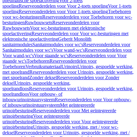
pneumatische spoelactivering
Voor 2-toets
spoeling
Reserveonderdelen voor Voor 2-toets spoeling
Voor 1-toets
spoeling
Reserveonderdelen voor Voor 1-toets spoeling
Toebehoren
voor wc-besturingen
Reserveonderdelen voor Toebehoren voor wc-
besturingen
Ruwbouwsets
Reserveonderdelen voor
Ruwbouwsets
Voor wc-besturingen met elektronische
spoelactivering
Reserveonderdelen voor Voor wc-besturingen met
elektronische spoelactivering
Geberit Monolith
sanitairmodules
Sanitairmodules voor wc's
Reserveonderdelen voor
Sanitairmodules voor wc's
Voor wand-wc's
Reserveonderdelen voor
Voor wand-wc's
Voor staande wc's
Reserveonderdelen voor Voor
staande wc's
Toebehoren
Reserveonderdelen voor
Toebehoren
Verbruiksmateriaal
Urinoirs
Urinoirs, gespoelde werking,
met spoelrand
Reserveonderdelen voor Urinoirs, gespoelde werking,
met spoelrand
Zonder deksel
Reserveonderdelen voor Zonder
deksel
Urinoirs, gespoelde werking,
spoelrandloos
Reserveonderdelen voor Urinoirs, gespoelde werking,
spoelrandloos
Voor opbouw- of
inbouwurinoirstuursysteem
Reserveonderdelen voor Voor opbouw-
of inbouwurinoirstuursysteem
Met geïntegreerde
urinoirbesturing
Reserveonderdelen voor Met geïntegreerde
urinoirbesturing
Voor geïntegreerde
urinoirbesturing
Reserveonderdelen voor Voor geïntegreerde
urinoirbesturing
Urinoirs, gespoelde werking, met / voor wc-
deksel
Reserveonderdelen voor Urinoirs, gespoelde werking, met /