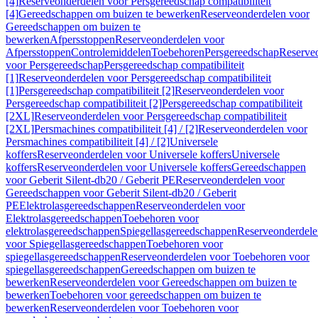
[4]
Reserveonderdelen voor Persgereedschap compatibiliteit
[4]
Gereedschappen om buizen te bewerken
Reserveonderdelen voor
Gereedschappen om buizen te
bewerken
Afpersstoppen
Reserveonderdelen voor
Afpersstoppen
Controlemiddelen
Toebehoren
Persgereedschap
Reserve
voor Persgereedschap
Persgereedschap compatibiliteit
[1]
Reserveonderdelen voor Persgereedschap compatibiliteit
[1]
Persgereedschap compatibiliteit [2]
Reserveonderdelen voor
Persgereedschap compatibiliteit [2]
Persgereedschap compatibiliteit
[2XL]
Reserveonderdelen voor Persgereedschap compatibiliteit
[2XL]
Persmachines compatibiliteit [4] / [2]
Reserveonderdelen voor
Persmachines compatibiliteit [4] / [2]
Universele
koffers
Reserveonderdelen voor Universele koffers
Universele
koffers
Reserveonderdelen voor Universele koffers
Gereedschappen
voor Geberit Silent-db20 / Geberit PE
Reserveonderdelen voor
Gereedschappen voor Geberit Silent-db20 / Geberit
PE
Elektrolasgereedschappen
Reserveonderdelen voor
Elektrolasgereedschappen
Toebehoren voor
elektrolasgereedschappen
Spiegellasgereedschappen
Reserveonderdele
voor Spiegellasgereedschappen
Toebehoren voor
spiegellasgereedschappen
Reserveonderdelen voor Toebehoren voor
spiegellasgereedschappen
Gereedschappen om buizen te
bewerken
Reserveonderdelen voor Gereedschappen om buizen te
bewerken
Toebehoren voor gereedschappen om buizen te
bewerken
Reserveonderdelen voor Toebehoren voor