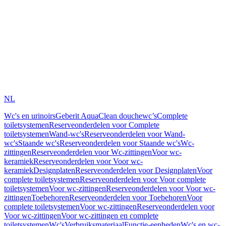
NL
Wc's en urinoirs
Geberit AquaClean douchewc’s
Complete
toiletsystemen
Reserveonderdelen voor Complete
toiletsystemen
Wand-wc's
Reserveonderdelen voor Wand-
wc's
Staande wc's
Reserveonderdelen voor Staande wc's
Wc-
zittingen
Reserveonderdelen voor Wc-zittingen
Voor wc-
keramiek
Reserveonderdelen voor Voor wc-
keramiek
Designplaten
Reserveonderdelen voor Designplaten
Voor
complete toiletsystemen
Reserveonderdelen voor Voor complete
toiletsystemen
Voor wc-zittingen
Reserveonderdelen voor Voor wc-
zittingen
Toebehoren
Reserveonderdelen voor Toebehoren
Voor
complete toiletsystemen
Voor wc-zittingen
Reserveonderdelen voor
Voor wc-zittingen
Voor wc-zittingen en complete
toiletsystemen
Wc's
Verbruiksmateriaal
Functie-eenheden
Wc's en wc-