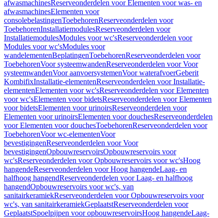
afwasmachines
Reserveonderdelen voor Elementen voor was- en
afwasmachines
Elementen voor
consolebelastingen
Toebehoren
Reserveonderdelen voor
Toebehoren
Installatiemodules
Reserveonderdelen voor
Installatiemodules
Modules voor wc's
Reserveonderdelen voor
Modules voor wc's
Modules voor
wandelementen
Beplatingen
Toebehoren
Reserveonderdelen voor
Toebehoren
Voor systeemwanden
Reserveonderdelen voor Voor
systeemwanden
Voor aanvoersystemen
Voor waterafvoer
Geberit
Kombifix
Installatie-elementen
Reserveonderdelen voor Installatie-
elementen
Elementen voor wc's
Reserveonderdelen voor Elementen
voor wc's
Elementen voor bidets
Reserveonderdelen voor Elementen
voor bidets
Elementen voor urinoirs
Reserveonderdelen voor
Elementen voor urinoirs
Elementen voor douches
Reserveonderdelen
voor Elementen voor douches
Toebehoren
Reserveonderdelen voor
Toebehoren
Voor wc-elementen
Voor
bevestigingen
Reserveonderdelen voor Voor
bevestigingen
Opbouwreservoirs
Opbouwreservoirs voor
wc's
Reserveonderdelen voor Opbouwreservoirs voor wc's
Hoog
hangende
Reserveonderdelen voor Hoog hangende
Laag- en
halfhoog hangend
Reserveonderdelen voor Laag- en halfhoog
hangend
Opbouwreservoirs voor wc's, van
sanitairkeramiek
Reserveonderdelen voor Opbouwreservoirs voor
wc's, van sanitairkeramiek
Geplaatst
Reserveonderdelen voor
Geplaatst
Spoelpijpen voor opbouwreservoirs
Hoog hangende
Laag-