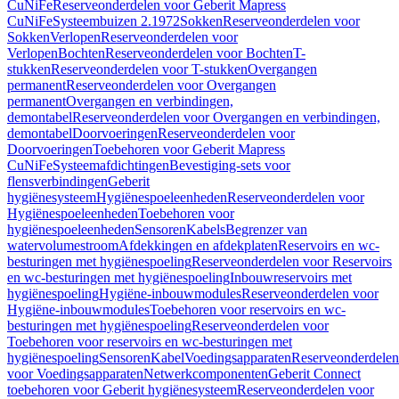
CuNiFe
Reserveonderdelen voor Geberit Mapress
CuNiFe
Systeembuizen 2.1972
Sokken
Reserveonderdelen voor
Sokken
Verlopen
Reserveonderdelen voor
Verlopen
Bochten
Reserveonderdelen voor Bochten
T-
stukken
Reserveonderdelen voor T-stukken
Overgangen
permanent
Reserveonderdelen voor Overgangen
permanent
Overgangen en verbindingen,
demontabel
Reserveonderdelen voor Overgangen en verbindingen,
demontabel
Doorvoeringen
Reserveonderdelen voor
Doorvoeringen
Toebehoren voor Geberit Mapress
CuNiFe
Systeemafdichtingen
Bevestiging-sets voor
flensverbindingen
Geberit
hygiënesysteem
Hygiënespoeleenheden
Reserveonderdelen voor
Hygiënespoeleenheden
Toebehoren voor
hygiënespoeleenheden
Sensoren
Kabels
Begrenzer van
watervolumestroom
Afdekkingen en afdekplaten
Reservoirs en wc-
besturingen met hygiënespoeling
Reserveonderdelen voor Reservoirs
en wc-besturingen met hygiënespoeling
Inbouwreservoirs met
hygiënespoeling
Hygiëne-inbouwmodules
Reserveonderdelen voor
Hygiëne-inbouwmodules
Toebehoren voor reservoirs en wc-
besturingen met hygiënespoeling
Reserveonderdelen voor
Toebehoren voor reservoirs en wc-besturingen met
hygiënespoeling
Sensoren
Kabel
Voedingsapparaten
Reserveonderdelen
voor Voedingsapparaten
Netwerkcomponenten
Geberit Connect
toebehoren voor Geberit hygiënesysteem
Reserveonderdelen voor