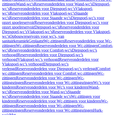
zittingen
Wand-wc's
Reserveonderdelen voor Wand-wc's
Diepspoel-
wc’s
Reserveonderdelen voor Diepspoel-wc’s
Vlakspoel-
wc’s
Reserveonderdelen voor Vlakspoel-wc’s
Staande
wc's
Reserveonderdelen voor Staande wc's
Diepspoel-wc's voor
opzet spoelreservoir
Reserveonderdelen voor Diepspoel-wc's voor
opzet spoelreservoir
Diepspoel-wc’s
Reserveonderdelen voor
Diepspoel-wc’s
Vlakspoel-wc’s
Reserveonderdelen voor Vlakspoel-
wc’s
Opbouwreservoirs voor wc's, van
sanitairkeramiek
Geplaatst
Wc-zittingen
Reserveonderdelen voor Wc-
zittingen
Wc-zittingen
Reserveonderdelen voor Wc-zittingen
Comfort-
wc's
Reserveonderdelen voor Comfort-wc's
Diepspoel-wc’s
verhoogd
Reserveonderdelen voor Diepspoel-wc’s
verhoogd
Vlakspoel-wc’s verhoogd
Reserveonderdelen voor
Vlakspoel-wc’s verhoogd
Diepspoel-wc's
verlengd
Reserveonderdelen voor Diepspoel-wc's verlengd
Comfort
wc-zittingen
Reserveonderdelen voor Comfort wc-zittingen
Wc-
zittingen
Reserveonderdelen voor Wc-zittingen
Wc-
zittingsringen
Reserveonderdelen voor Wc-zittingsringen
Wc’s voor
kinderen
Reserveonderdelen voor Wc’s voor kinderen
Wand-
wc's
Reserveonderdelen voor Wand-wc's
Staande
wc's
Reserveonderdelen voor Staande wc's
Wc-zittingen voor
kinderen
Reserveonderdelen voor Wc-zittingen voor kinderen
Wc-
zittingen
Reserveonderdelen voor Wc-zittingen
Wc-
zittingsringen
Reserveonderdelen voor Wc-zittingsringen
Hurk-
wc's
Met