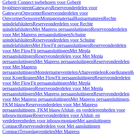
Geberit Connect toebehoren voor Geberit
hygiënesysteem
Gateways
Reserveonderdelen voor
Gateways
Omvormer
Reserveonderdelen voor
Omvormer
Sensoren
Montagemateriaal
Basisarmaturen
Rechte
spindelafsluiters
Reserveonderdelen voor Rechte
spindelafsluiters
Met Mapress persaansluitingen
Reserveonderdelen
voor Met Mapress persaansluitingen
Schuine
spindelafsluiters
Reserveonderdelen voor Schuine
spindelafsluiters
Met FlowFit persaansluitingen
Reserveonderdelen
voor Met FlowFit persaansluitingen
Met Mepla
persaansluitingen
Reserveonderdelen voor Met Mepla
persaansluitingen
Met Mapress persaansluitingen
Reserveonderdelen
voor Met Mapress
persaansluitingen
Monsternameventielen
Aftapventielen
Kogelkranen
R
voor Kogelkranen
Met FlowFit persaansluitingen
Reserveonderdelen
voor Met FlowFit persaansluitingen
Met Mepla
persaansluitingen
Reserveonderdelen voor Met Mepla
persaansluitingen
Met Mapress persaansluitingen
Reserveonderdelen
voor Met Mapress persaansluitingen
Met Mapress persaansluitingen,
FKM blauw
Reserveonderdelen voor Met Mapress
persaansluitingen, FKM blauw
Afsluit- en verdelereenheden voor
inbouwmontage
Reserveonderdelen voor Afsluit- en
verdelereenheden voor inbouwmontage
Met aansluitingen
Compact
Reserveonderdelen voor Met aansluitingen
Compact
Terugslagventielen
Met Mapress