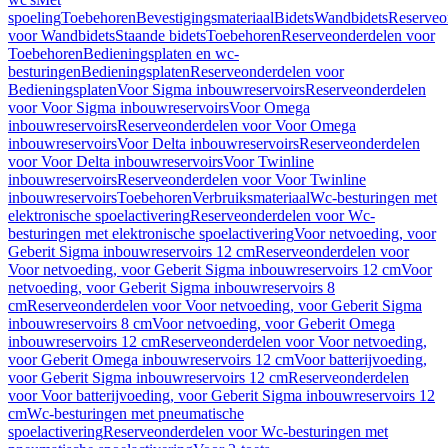
spoeling
Toebehoren
Bevestigingsmateriaal
Bidets
Wandbidets
Reserveo
voor Wandbidets
Staande bidets
Toebehoren
Reserveonderdelen voor
Toebehoren
Bedieningsplaten en wc-
besturingen
Bedieningsplaten
Reserveonderdelen voor
Bedieningsplaten
Voor Sigma inbouwreservoirs
Reserveonderdelen
voor Voor Sigma inbouwreservoirs
Voor Omega
inbouwreservoirs
Reserveonderdelen voor Voor Omega
inbouwreservoirs
Voor Delta inbouwreservoirs
Reserveonderdelen
voor Voor Delta inbouwreservoirs
Voor Twinline
inbouwreservoirs
Reserveonderdelen voor Voor Twinline
inbouwreservoirs
Toebehoren
Verbruiksmateriaal
Wc-besturingen met
elektronische spoelactivering
Reserveonderdelen voor Wc-
besturingen met elektronische spoelactivering
Voor netvoeding, voor
Geberit Sigma inbouwreservoirs 12 cm
Reserveonderdelen voor
Voor netvoeding, voor Geberit Sigma inbouwreservoirs 12 cm
Voor
netvoeding, voor Geberit Sigma inbouwreservoirs 8
cm
Reserveonderdelen voor Voor netvoeding, voor Geberit Sigma
inbouwreservoirs 8 cm
Voor netvoeding, voor Geberit Omega
inbouwreservoirs 12 cm
Reserveonderdelen voor Voor netvoeding,
voor Geberit Omega inbouwreservoirs 12 cm
Voor batterijvoeding,
voor Geberit Sigma inbouwreservoirs 12 cm
Reserveonderdelen
voor Voor batterijvoeding, voor Geberit Sigma inbouwreservoirs 12
cm
Wc-besturingen met pneumatische
spoelactivering
Reserveonderdelen voor Wc-besturingen met