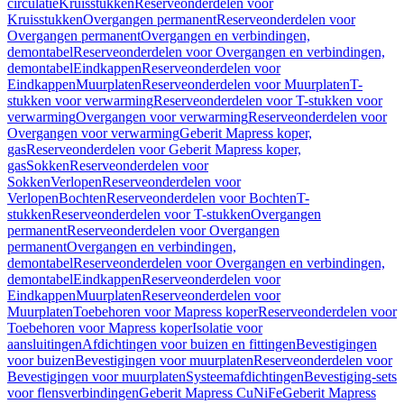
circulatie
Kruisstukken
Reserveonderdelen voor
Kruisstukken
Overgangen permanent
Reserveonderdelen voor
Overgangen permanent
Overgangen en verbindingen,
demontabel
Reserveonderdelen voor Overgangen en verbindingen,
demontabel
Eindkappen
Reserveonderdelen voor
Eindkappen
Muurplaten
Reserveonderdelen voor Muurplaten
T-
stukken voor verwarming
Reserveonderdelen voor T-stukken voor
verwarming
Overgangen voor verwarming
Reserveonderdelen voor
Overgangen voor verwarming
Geberit Mapress koper,
gas
Reserveonderdelen voor Geberit Mapress koper,
gas
Sokken
Reserveonderdelen voor
Sokken
Verlopen
Reserveonderdelen voor
Verlopen
Bochten
Reserveonderdelen voor Bochten
T-
stukken
Reserveonderdelen voor T-stukken
Overgangen
permanent
Reserveonderdelen voor Overgangen
permanent
Overgangen en verbindingen,
demontabel
Reserveonderdelen voor Overgangen en verbindingen,
demontabel
Eindkappen
Reserveonderdelen voor
Eindkappen
Muurplaten
Reserveonderdelen voor
Muurplaten
Toebehoren voor Mapress koper
Reserveonderdelen voor
Toebehoren voor Mapress koper
Isolatie voor
aansluitingen
Afdichtingen voor buizen en fittingen
Bevestigingen
voor buizen
Bevestigingen voor muurplaten
Reserveonderdelen voor
Bevestigingen voor muurplaten
Systeemafdichtingen
Bevestiging-sets
voor flensverbindingen
Geberit Mapress CuNiFe
Geberit Mapress