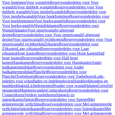
Voor fonteinen
Voor wastafels
Reserveonderdelen voor Voor
wastafels
Voor dubbele wastafels
Reserveonderdelen voor Voor
dubbele wastafels
Voor meubelwastafels
Reserveonderdelen voor
Voor meubelwastafels
Voor hoekfonteinen
Reserveonderdelen voor
Voor hoekfonteinen
Voor hoekwastafels
Reserveonderdelen voor
Voor hoekwastafels
Wastafelplaaten
Reserveonderdelen voor
Wastafelplaaten
Voor opzetwastafel afgerond
design
Reserveonderdelen voor Voor opzetwastafel afgerond
design
Voor opzetwastafel rechthoekig
Reserveonderdelen voor Voor
opzetwastafel rechthoekig
Zijkasten
Reserveonderdelen voor
Zijkasten
Lage zijkasten
Reserveonderdelen voor Lage
zijkasten
Hoge kasten
Reserveonderdelen voor Hoge kasten
Half
hoge kasten
Reserveonderdelen voor Half hoge
kasten
Hangkasten
Reserveonderdelen voor Hangkasten
Ander
badkamermeubilair
Reserveonderdelen voor Ander
badkamermeubilair
Planchet
Reserveonderdelen voor
Planchet
Toebehoren
Reserveonderdelen voor Toebehoren
Lade-
indelers voor schuifladen en indelingsboxen
Handdoekhouders en
handdoekhaken
Lichtelementen
Houder voor wastafelplaten
Greep
Set
steunpoten
Magneetwanden
Contactdozen
Reserveonderdelen voor
Contactdozen
Verdere toebehoren
Spiegels en
spiegelkasten
Spiegel
Reserveonderdelen voor Spiegel
Met
geïntegreerde verlichting
Reserveonderdelen voor Met geïntegreerde
verlichting
Spiegelkasten
Reserveonderdelen voor Spiegelkasten
Met
geïntegreerde verlichting
Reserveonderdelen voor Met geïntegreerde