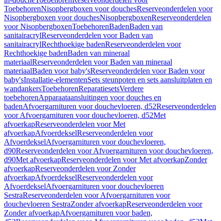
Toebehoren
Nisopbergboxen voor douches
Reserveonderdelen voor
Nisopbergboxen voor douches
Nisopbergboxen
Reserveonderdelen
voor Nisopbergboxen
Toebehoren
Baden
Baden van
sanitairacryl
Reserveonderdelen voor Baden van
sanitairacryl
Rechthoekige baden
Reserveonderdelen voor
Rechthoekige baden
Baden van mineraal
materiaal
Reserveonderdelen voor Baden van mineraal
materiaal
Baden voor baby's
Reserveonderdelen voor Baden voor
baby's
Installatie-elementen
Sets steunpoten en sets aansluitplaten en
wandankers
Toebehoren
Reparatiesets
Verdere
toebehoren
Apparaataansluitingen voor douches en
baden
Afvoergarnituren voor douchevloeren, d52
Reserveonderdelen
voor Afvoergarnituren voor douchevloeren, d52
Met
afvoerkap
Reserveonderdelen voor Met
afvoerkap
Afvoerdeksel
Reserveonderdelen voor
Afvoerdeksel
Afvoergarnituren voor douchevloeren,
d90
Reserveonderdelen voor Afvoergarnituren voor douchevloeren,
d90
Met afvoerkap
Reserveonderdelen voor Met afvoerkap
Zonder
afvoerkap
Reserveonderdelen voor Zonder
afvoerkap
Afvoerdeksel
Reserveonderdelen voor
Afvoerdeksel
Afvoergarnituren voor douchevloeren
Sestra
Reserveonderdelen voor Afvoergarnituren voor
douchevloeren Sestra
Zonder afvoerkap
Reserveonderdelen voor
Zonder afvoerkap
Afvoergarnituren voor baden,