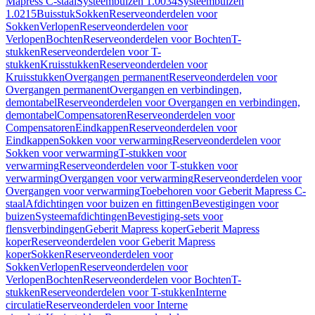
Mapress C-staal
Systeembuizen 1.0034
Systeembuizen
1.0215
Buisstuk
Sokken
Reserveonderdelen voor
Sokken
Verlopen
Reserveonderdelen voor
Verlopen
Bochten
Reserveonderdelen voor Bochten
T-
stukken
Reserveonderdelen voor T-
stukken
Kruisstukken
Reserveonderdelen voor
Kruisstukken
Overgangen permanent
Reserveonderdelen voor
Overgangen permanent
Overgangen en verbindingen,
demontabel
Reserveonderdelen voor Overgangen en verbindingen,
demontabel
Compensatoren
Reserveonderdelen voor
Compensatoren
Eindkappen
Reserveonderdelen voor
Eindkappen
Sokken voor verwarming
Reserveonderdelen voor
Sokken voor verwarming
T-stukken voor
verwarming
Reserveonderdelen voor T-stukken voor
verwarming
Overgangen voor verwarming
Reserveonderdelen voor
Overgangen voor verwarming
Toebehoren voor Geberit Mapress C-
staal
Afdichtingen voor buizen en fittingen
Bevestigingen voor
buizen
Systeemafdichtingen
Bevestiging-sets voor
flensverbindingen
Geberit Mapress koper
Geberit Mapress
koper
Reserveonderdelen voor Geberit Mapress
koper
Sokken
Reserveonderdelen voor
Sokken
Verlopen
Reserveonderdelen voor
Verlopen
Bochten
Reserveonderdelen voor Bochten
T-
stukken
Reserveonderdelen voor T-stukken
Interne
circulatie
Reserveonderdelen voor Interne