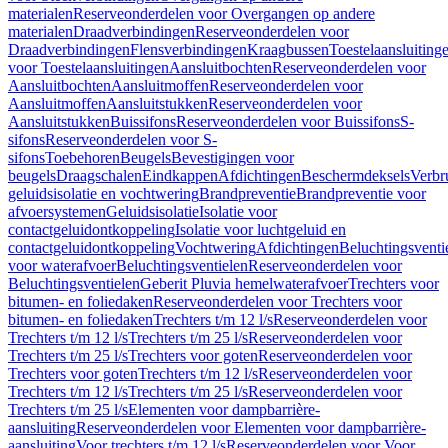
materialen
Reserveonderdelen voor Overgangen op andere
materialen
Draadverbindingen
Reserveonderdelen voor
Draadverbindingen
Flensverbindingen
Kraagbussen
Toestelaansluiting
voor Toestelaansluitingen
Aansluitbochten
Reserveonderdelen voor
Aansluitbochten
Aansluitmoffen
Reserveonderdelen voor
Aansluitmoffen
Aansluitstukken
Reserveonderdelen voor
Aansluitstukken
Buissifons
Reserveonderdelen voor Buissifons
S-
sifons
Reserveonderdelen voor S-
sifons
Toebehoren
Beugels
Bevestigingen voor
beugels
Draagschalen
Eindkappen
Afdichtingen
Beschermdeksels
Verbr
geluidsisolatie en vochtwering
Brandpreventie
Brandpreventie voor
afvoersystemen
Geluidsisolatie
Isolatie voor
contactgeluidontkoppeling
Isolatie voor luchtgeluid en
contactgeluidontkoppeling
Vochtwering
Afdichtingen
Beluchtingsventi
voor waterafvoer
Beluchtingsventielen
Reserveonderdelen voor
Beluchtingsventielen
Geberit Pluvia hemelwaterafvoer
Trechters voor
bitumen- en foliedaken
Reserveonderdelen voor Trechters voor
bitumen- en foliedaken
Trechters t/m 12 l/s
Reserveonderdelen voor
Trechters t/m 12 l/s
Trechters t/m 25 l/s
Reserveonderdelen voor
Trechters t/m 25 l/s
Trechters voor goten
Reserveonderdelen voor
Trechters voor goten
Trechters t/m 12 l/s
Reserveonderdelen voor
Trechters t/m 12 l/s
Trechters t/m 25 l/s
Reserveonderdelen voor
Trechters t/m 25 l/s
Elementen voor dampbarrière-
aansluiting
Reserveonderdelen voor Elementen voor dampbarrière-
aansluiting
Voor trechters t/m 12 l/s
Reserveonderdelen voor Voor