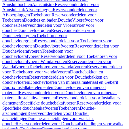
Aansluitbochten
Aansluitstuk
Reserveonderdelen voor
Aansluitstuk
Afvoerpluggen
Reserveonderdelen voor
Afvoerpluggen
Toebehoren
Reserveonderdelen voor
Toebehoren
Douches en baden
Douche
Vloerafvoer voor
douches
Reserveonderdelen voor Vloerafvoer voor
douches
Douchevloergoten
Reserveonderdelen voor
Douchevloergoten
Toebehoren voor
douchevloergoten
Reserveonderdelen voor Toebehoren voor
douchevloergoten
Douchevloerafvoeren
Reserveonderdelen voor
Douchevloerafvoeren
Toebehoren voor
douchevloerafvoeren
Reserveonderdelen voor Toebehoren voor
douchevloerafvoeren
Wandafvoeren
Reserveonderdelen voor
Wandafvoeren
Toebehoren voor wandafvoeren
Reserveonderdelen
voor Toebehoren voor wandafvoeren
Douchebakken en
douchevloeren
Reserveonderdelen voor Douchebakken en
douchevloeren
Douchevloeren van mineraalmateriaal en Geberit
Duofix installatie-elementen
Douchevloeren van mineraal
materiaal
Reserveonderdelen voor Douchevloeren van mineraal
materiaal
Installatie-elementen
Reserveonderdelen voor Installatie-
elementen
Specifieke douchebakafvoeren
Reserveonderdelen voor
Specifieke douchebakafvoeren
Toebehoren
Douche-
afscheidingen
Reserveonderdelen voor Douche-
afscheidingen
Douche-afscheidingen voor walk-in-
douche
Reserveonderdelen voor Douche-afscheidingen voor walk-
in-douche
Toebehoren
Reserveonderdelen voor