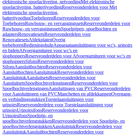
elektronische spoelactivering, netvoeding
Met elektronische
spoelactivering, batterijvoeding
Reserveonderdelen voor Met
elektronische spoelactivering,
batterijvoeding
Toebehoren
Reserveonderdelen voor
Toebehoren
Ruwbouw- en vervangingssets
Reserveonderdelen voor
Ruwbouw- en vervangingssets
Spoelpijpen, spoelbochten en
adapters
Renovatiesets
Reserveonderdelen voor
Renovatiesets
Afdekplaten
Overig
toebehoren
Bedieningshulp
Apparaataansluitingen voor wc's, urinoirs
en bidets
Afvoergarnituren voor wc's en
slophoppers
Reserveonderdelen voor Afvoergarnituren voor wc's en
slophoppers
Sifons
Reserveonderdelen voor
Sifons
Aansluitbochten
Reserveonderdelen voor
Aansluitbochten
Aansluitstuk
Reserveonderdelen voor
Aansluitstuk
Aansluitsets
Reserveonderdelen voor
Aansluitsets
Spoelbochtverlengingen
Reserveonderdelen voor
Spoelbochtverlengingen
Aansluitingen van PVC
Reserveonderdelen
voor Aansluitingen van PVC
Manchetten en afdekkappen
Overgang-
en verbindingsstukken
Toestelaansluitingen voor
urinoirs
Reserveonderdelen voor Toestelaansluitingen voor
urinoirs
Urinoirsifons
Reserveonderdelen voor
Urinoirsifons
Spoelpijp- en
spoelbochtverlengstukken
Reserveonderdelen voor Spoelpijp- en
spoelbochtverlengstukken
Aansluitstuk
Reserveonderdelen voor
Aansluitstuk
Aansluitbochten
Reserveonderdelen voor