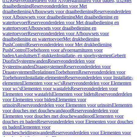
d52
Reserveonderdelen voor Afvoergarnituren voor baden, d52
Met
draaibediening
Reserveonderdelen voor Met
draaibediening
Afbouwsets voor draaibediening
Reserveonderdelen
voor Afbouwsets voor draaibediening
Met draaibediening en
watertoevoer
Reserveonderdelen voor Met draaibediening en
watertoevoer
Afbouwsets voor draaibediening en
watertoevoer
Reserveonderdelen voor Afbouwsets voor
draaibediening en watertoevoer
Met drukbediening
PushControl
Reserveonderdelen voor Met drukbediening
PushControl
Toebehoren voor afvoergarnituren voor
baden
Aansluitsets
T-stukken
Installatie- en spoelsystemen
Geberit
Duofix
Systeemwanden
Reserveonderdelen voor
Systeemwanden
Draagsystemen
Reserveonderdelen voor
Draagsystemen
Beplatingen
Toebehoren
Reserveonderdelen voor
Toebehoren
Installatie-elementen
Reserveonderdelen voor Installatie-
elementen
Elementen voor wc's
Reserveonderdelen voor Elementen
voor wc's
Elementen voor wastafels
Reserveonderdelen voor
Elementen voor wastafels
Elementen voor bidets
Reserveonderdelen
voor Elementen voor bidets
Elementen voor
urinoirs
Reserveonderdelen voor Elementen voor urinoirs
Elementen
voor douches met douchewandgoot
Reserveonderdelen voor
Elementen voor douches met douchewandgoot
Elementen voor
douches en baden
Reserveonderdelen voor Elementen voor douches
en baden
Elementen voor
douchescheidingswanden
Reserveonderdelen voor Elementen voor