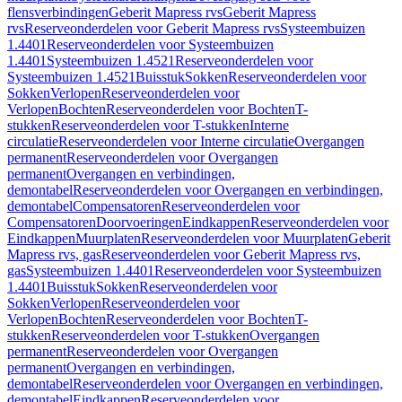
flensverbindingen
Geberit Mapress rvs
Geberit Mapress
rvs
Reserveonderdelen voor Geberit Mapress rvs
Systeembuizen
1.4401
Reserveonderdelen voor Systeembuizen
1.4401
Systeembuizen 1.4521
Reserveonderdelen voor
Systeembuizen 1.4521
Buisstuk
Sokken
Reserveonderdelen voor
Sokken
Verlopen
Reserveonderdelen voor
Verlopen
Bochten
Reserveonderdelen voor Bochten
T-
stukken
Reserveonderdelen voor T-stukken
Interne
circulatie
Reserveonderdelen voor Interne circulatie
Overgangen
permanent
Reserveonderdelen voor Overgangen
permanent
Overgangen en verbindingen,
demontabel
Reserveonderdelen voor Overgangen en verbindingen,
demontabel
Compensatoren
Reserveonderdelen voor
Compensatoren
Doorvoeringen
Eindkappen
Reserveonderdelen voor
Eindkappen
Muurplaten
Reserveonderdelen voor Muurplaten
Geberit
Mapress rvs, gas
Reserveonderdelen voor Geberit Mapress rvs,
gas
Systeembuizen 1.4401
Reserveonderdelen voor Systeembuizen
1.4401
Buisstuk
Sokken
Reserveonderdelen voor
Sokken
Verlopen
Reserveonderdelen voor
Verlopen
Bochten
Reserveonderdelen voor Bochten
T-
stukken
Reserveonderdelen voor T-stukken
Overgangen
permanent
Reserveonderdelen voor Overgangen
permanent
Overgangen en verbindingen,
demontabel
Reserveonderdelen voor Overgangen en verbindingen,
demontabel
Eindkappen
Reserveonderdelen voor