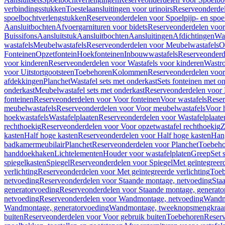
verbindingsstukken
Toestelaansluitingen voor urinoirs
Reserveonderdel
spoelbochtverlengstukken
Reserveonderdelen voor Spoelpijp- en spoe
Aansluitbochten
Afvoergarnituren voor bidets
Reserveonderdelen voor 
Buissifons
Aansluitstuk
Aansluitbochten
Aansluitingen
Afdichtingen
Was
wastafels
Meubelwastafels
Reserveonderdelen voor Meubelwastafels
O
Fonteinen
Opzetfontein
Hoekfonteinen
Inbouwwastafels
Reserveonderd
voor kinderen
Reserveonderdelen voor Wastafels voor kinderen
Wastr
voor Uitstortgootsteen
Toebehoren
Kolommen
Reserveonderdelen vo
afdekkingen
Planchet
Wastafel sets met onderkast
Sets fonteinen met o
onderkast
Meubelwastafel sets met onderkast
Reserveonderdelen voor 
fonteinen
Reserveonderdelen voor Voor fonteinen
Voor wastafels
Reser
meubelwastafels
Reserveonderdelen voor Voor meubelwastafels
Voor 
hoekwastafels
Wastafelplaaten
Reserveonderdelen voor Wastafelplaate
rechthoekig
Reserveonderdelen voor Voor opzetwastafel rechthoekig
Z
kasten
Half hoge kasten
Reserveonderdelen voor Half hoge kasten
Han
badkamermeubilair
Planchet
Reserveonderdelen voor Planchet
Toebeho
handdoekhaken
Lichtelementen
Houder voor wastafelplaten
Greep
Set 
spiegelkasten
Spiegel
Reserveonderdelen voor Spiegel
Met geïntegreerd
verlichting
Reserveonderdelen voor Met geïntegreerde verlichting
Toeb
netvoeding
Reserveonderdelen voor Staande montage, netvoeding
Sta
generatorvoeding
Reserveonderdelen voor Staande montage, generato
netvoeding
Reserveonderdelen voor Wandmontage, netvoeding
Wandmo
Wandmontage, generatorvoeding
Wandmontage, tweeknopsmengkraa
buiten
Reserveonderdelen voor Voor gebruik buiten
Toebehoren
Reser