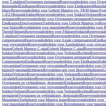
voor T-stukken
Overgangen permanent
Reserveonderdelen voor Over
demontabel
Eindkappen
Reserveonderdelen voor Eindkappen
Muurpla
blauw
Reserveonderdelen voor Geberit Mapress rvs, FKM blauw
Syst
1.4521
Buisstuk
Sokken
Reserveonderdelen voor Sokken
Verlopen
Rese
permanent
Reserveonderdelen voor Overgangen permanent
Overgange
Eindkappen
Doorvoeringen
Toebehoren voor Geberit Mapress rvs
Rese
voor buizen
Bevestigingen voor muurplaten
Reserveonderdelen voor B
Therm
Fittingen
Reserveonderdelen voor Fittingen
Sokken
Reserveonde
T-stukken
Overgangen permanent
Reserveonderdelen voor Overgange
compensatoren
Reserveonderdelen voor Axiale compensatoren
Eindka
voor verwarming
Reserveonderdelen voor Aansluitingen voor verwar
buizen
Geberit Mapress C-staal
Geberit Mapress C-staal
Reserveonderd
Sokken
Verlopen
Reserveonderdelen voor Verlopen
Bochten
Reserveon
permanent
Reserveonderdelen voor Overgangen permanent
Overgange
Compensatoren
Eindkappen
Reserveonderdelen voor Eindkappen
Sokk
verwarming
Overgangen voor verwarming
Reserveonderdelen voor O
buizen
Systeemafdichtingen
Bevestiging-sets voor flensverbindingen
Ge
Sokken
Verlopen
Reserveonderdelen voor Verlopen
Bochten
Reserveon
circulatie
Kruisstukken
Reserveonderdelen voor Kruisstukken
Overgan
Overgangen en verbindingen, demontabel
Eindkappen
Reserveonderd
verwarming
Overgangen voor verwarming
Reserveonderdelen voor O
Sokken
Verlopen
Reserveonderdelen voor Verlopen
Bochten
Reserveon
permanent
Overgangen en verbindingen, demontabel
Reserveonderdel
Muurplaten
Toebehoren voor Mapress koper
Reserveonderdelen voor 
voor muurplaten
Reserveonderdelen voor Bevestigingen voor muurpla