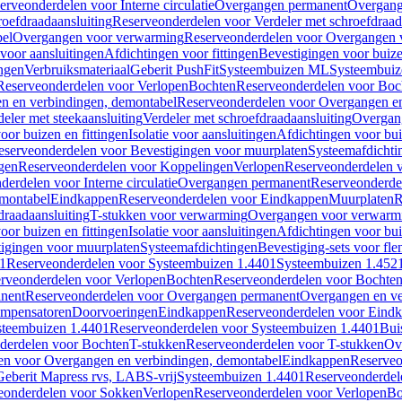
erveonderdelen voor Interne circulatie
Overgangen permanent
Overgang
roefdraadaansluiting
Reserveonderdelen voor Verdeler met schroefdraad
bel
Overgangen voor verwarming
Reserveonderdelen voor Overgangen 
voor aansluitingen
Afdichtingen voor fittingen
Bevestigingen voor buiz
ingen
Verbruiksmateriaal
Geberit PushFit
Systeembuizen ML
Systeembui
Reserveonderdelen voor Verlopen
Bochten
Reserveonderdelen voor Boc
n en verbindingen, demontabel
Reserveonderdelen voor Overgangen en
eler met steekaansluiting
Verdeler met schroefdraadaansluiting
Overgan
voor buizen en fittingen
Isolatie voor aansluitingen
Afdichtingen voor bui
eserveonderdelen voor Bevestigingen voor muurplaten
Systeemafdichti
gen
Reserveonderdelen voor Koppelingen
Verlopen
Reserveonderdelen 
erdelen voor Interne circulatie
Overgangen permanent
Reserveonderde
emontabel
Eindkappen
Reserveonderdelen voor Eindkappen
Muurplaten
R
draadaansluiting
T-stukken voor verwarming
Overgangen voor verwarm
voor buizen en fittingen
Isolatie voor aansluitingen
Afdichtingen voor bui
igingen voor muurplaten
Systeemafdichtingen
Bevestiging-sets voor fl
1
Reserveonderdelen voor Systeembuizen 1.4401
Systeembuizen 1.452
rveonderdelen voor Verlopen
Bochten
Reserveonderdelen voor Bochte
nent
Reserveonderdelen voor Overgangen permanent
Overgangen en ve
ompensatoren
Doorvoeringen
Eindkappen
Reserveonderdelen voor Eind
steembuizen 1.4401
Reserveonderdelen voor Systeembuizen 1.4401
Bui
derdelen voor Bochten
T-stukken
Reserveonderdelen voor T-stukken
Ov
en voor Overgangen en verbindingen, demontabel
Eindkappen
Reserveo
eberit Mapress rvs, LABS-vrij
Systeembuizen 1.4401
Reserveonderdel
eonderdelen voor Sokken
Verlopen
Reserveonderdelen voor Verlopen
Bo