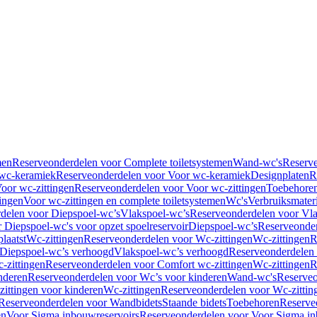
men
Reserveonderdelen voor Complete toiletsystemen
Wand-wc's
Reserv
wc-keramiek
Reserveonderdelen voor Voor wc-keramiek
Designplaten
R
oor wc-zittingen
Reserveonderdelen voor Voor wc-zittingen
Toebehore
ingen
Voor wc-zittingen en complete toiletsystemen
Wc's
Verbruiksmater
delen voor Diepspoel-wc’s
Vlakspoel-wc’s
Reserveonderdelen voor Vla
 Diepspoel-wc's voor opzet spoelreservoir
Diepspoel-wc’s
Reserveonder
laatst
Wc-zittingen
Reserveonderdelen voor Wc-zittingen
Wc-zittingen
R
 Diepspoel-wc’s verhoogd
Vlakspoel-wc’s verhoogd
Reserveonderdelen
-zittingen
Reserveonderdelen voor Comfort wc-zittingen
Wc-zittingen
R
nderen
Reserveonderdelen voor Wc’s voor kinderen
Wand-wc's
Reserveo
ittingen voor kinderen
Wc-zittingen
Reserveonderdelen voor Wc-zittin
Reserveonderdelen voor Wandbidets
Staande bidets
Toebehoren
Reserve
en
Voor Sigma inbouwreservoirs
Reserveonderdelen voor Voor Sigma in