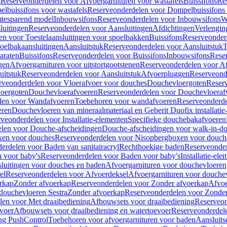
s
Reserveonderdelen voor Afvoergarnituren voor wastafels
Buissifons
Re
lbuissifons voor wastafels
Reserveonderdelen voor Dompelbuissifons 
mtesparend model
Inbouwsifons
Reserveonderdelen voor Inbouwsifons
W
luitingen
Reserveonderdelen voor Aansluitingen
Afdichtingen
Verlengin
n voor Toestelaansluitingen voor spoelbakken
Buissifons
Reserveonder
oelbakaansluitingen
Aansluitstuk
Reserveonderdelen voor Aansluitstuk
T
araten
Buissifons
Reserveonderdelen voor Buissifons
Inbouwsifons
Rese
gen
Afvoergarnituren voor uitstortgootstenen
Reserveonderdelen voor Afv
uitstuk
Reserveonderdelen voor Aansluitstuk
Afvoerpluggen
Reserveond
rveonderdelen voor Vloerafvoer voor douches
Douchevloergoten
Reser
loergoten
Douchevloerafvoeren
Reserveonderdelen voor Douchevloeraf
len voor Wandafvoeren
Toebehoren voor wandafvoeren
Reserveonderde
eren
Douchevloeren van mineraalmateriaal en Geberit Duofix installatie
veonderdelen voor Installatie-elementen
Specifieke douchebakafvoeren
len voor Douche-afscheidingen
Douche-afscheidingen voor walk-in-d
xen voor douches
Reserveonderdelen voor Nisopbergboxen voor douch
erdelen voor Baden van sanitairacryl
Rechthoekige baden
Reserveonder
 voor baby's
Reserveonderdelen voor Baden voor baby's
Installatie-el
luitingen voor douches en baden
Afvoergarnituren voor douchevloeren
el
Reserveonderdelen voor Afvoerdeksel
Afvoergarnituren voor douche
rkap
Zonder afvoerkap
Reserveonderdelen voor Zonder afvoerkap
Afvoe
douchevloeren Sestra
Zonder afvoerkap
Reserveonderdelen voor Zonder
len voor Met draaibediening
Afbouwsets voor draaibediening
Reserveon
voer
Afbouwsets voor draaibediening en watertoevoer
Reserveonderdele
ng PushControl
Toebehoren voor afvoergarnituren voor baden
Aansluits