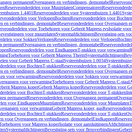
gangen permanent
Overgangen en verbindingen, demontabel
Reserveond
ten
Reserveonderdelen voor Muurplaten
Compensatoren
Reserveonderde
eembuizen 1.4401
Reserveonderdelen voor Systeembuizen 1.4401
Syst
rveonderdelen voor Verlopen
Bochten
Reserveonderdelen voor Bochte
n en verbindingen, demontabel
Reserveonderdelen voor Overgangen en
rveonderdelen voor Toebehoren voor Geberit Mapress rvs
Isolatie voor
evestigingen voor muurplaten
Systeemafdichtingen
Bevestiging-sets vo
rdelen voor Sokken
Verlopen
Reserveonderdelen voor Verlopen
Bochte
n permanent
Overgangen en verbindingen, demontabel
Reserveonderdel
ppen
Reserveonderdelen voor Eindkappen
T-stukken voor verwarming
R
ming
Toebehoren voor Geberit Mapress Therm
Systeemafdichtingen
Beve
elen voor Geberit Mapress C-staal
Systeembuizen 1.0034
Systeembuize
derdelen voor Bochten
T-stukken
Reserveonderdelen voor T-stukken
Kr
n en verbindingen, demontabel
Reserveonderdelen voor Overgangen en
en voor verwarming
Reserveonderdelen voor Sokken voor verwarmin
vergangen voor verwarming
Toebehoren voor Geberit Mapress C-staal
A
berit Mapress koper
Geberit Mapress koper
Reserveonderdelen voor Ge
derdelen voor Bochten
T-stukken
Reserveonderdelen voor T-stukken
Int
gen permanent
Reserveonderdelen voor Overgangen permanent
Overgan
elen voor Eindkappen
Muurplaten
Reserveonderdelen voor Muurplaten
T
vergangen voor verwarming
Geberit Mapress koper, gas
Reserveonderde
derdelen voor Bochten
T-stukken
Reserveonderdelen voor T-stukken
Ov
en voor Overgangen en verbindingen, demontabel
Eindkappen
Reserveo
Toebehoren voor Mapress koper
Isolatie voor aansluitingen
Afdichtingen
ten
Systeemafdichtingen
Bevestiging-sets voor flensverbindingen
Geberi