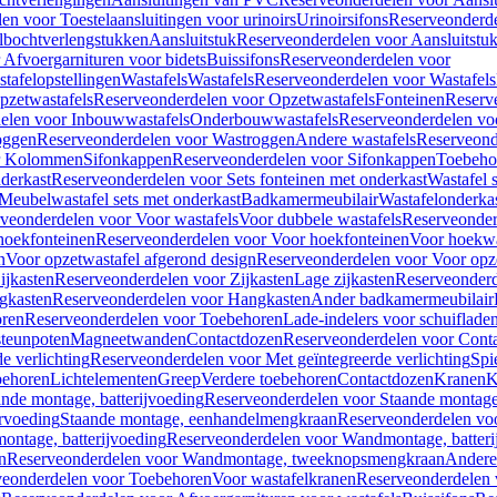
en voor Toestelaansluitingen voor urinoirs
Urinoirsifons
Reserveonderde
lbochtverlengstukken
Aansluitstuk
Reserveonderdelen voor Aansluitstu
Afvoergarnituren voor bidets
Buissifons
Reserveonderdelen voor
tafelopstellingen
Wastafels
Wastafels
Reserveonderdelen voor Wastafels
pzetwastafels
Reserveonderdelen voor Opzetwastafels
Fonteinen
Reserv
elen voor Inbouwwastafels
Onderbouwwastafels
Reserveonderdelen vo
oggen
Reserveonderdelen voor Wastroggen
Andere wastafels
Reserveond
or Kolommen
Sifonkappen
Reserveonderdelen voor Sifonkappen
Toebeho
nderkast
Reserveonderdelen voor Sets fonteinen met onderkast
Wastafel 
Meubelwastafel sets met onderkast
Badkamermeubilair
Wastafelonderka
veonderdelen voor Voor wastafels
Voor dubbele wastafels
Reserveonder
hoekfonteinen
Reserveonderdelen voor Voor hoekfonteinen
Voor hoekwa
n
Voor opzetwastafel afgerond design
Reserveonderdelen voor Voor opze
ijkasten
Reserveonderdelen voor Zijkasten
Lage zijkasten
Reserveonderd
gkasten
Reserveonderdelen voor Hangkasten
Ander badkamermeubilair
ren
Reserveonderdelen voor Toebehoren
Lade-indelers voor schuiflade
steunpoten
Magneetwanden
Contactdozen
Reserveonderdelen voor Cont
e verlichting
Reserveonderdelen voor Met geïntegreerde verlichting
Spi
ehoren
Lichtelementen
Greep
Verdere toebehoren
Contactdozen
Kranen
K
ande montage, batterijvoeding
Reserveonderdelen voor Staande montage,
rvoeding
Staande montage, eenhandelmengkraan
Reserveonderdelen vo
ntage, batterijvoeding
Reserveonderdelen voor Wandmontage, batteri
n
Reserveonderdelen voor Wandmontage, tweeknopsmengkraan
Andere
veonderdelen voor Toebehoren
Voor wastafelkranen
Reserveonderdelen 