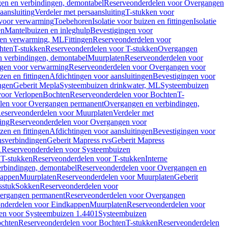
en en verbindingen, demontabel
Reserveonderdelen voor Overgangen
aansluiting
Verdeler met persaansluiting
T-stukken voor
voor verwarming
Toebehoren
Isolatie voor buizen en fittingen
Isolatie
en
Mantelbuizen en inleghulp
Bevestigingen voor
zen verwarming, ML
Fittingen
Reserveonderdelen voor
hten
T-stukken
Reserveonderdelen voor T-stukken
Overgangen
 verbindingen, demontabel
Muurplaten
Reserveonderdelen voor
gen voor verwarming
Reserveonderdelen voor Overgangen voor
zen en fittingen
Afdichtingen voor aansluitingen
Bevestigingen voor
ngen
Geberit Mepla
Systeembuizen drinkwater, ML
Systeembuizen
voor Verlopen
Bochten
Reserveonderdelen voor Bochten
T-
len voor Overgangen permanent
Overgangen en verbindingen,
eserveonderdelen voor Muurplaten
Verdeler met
ing
Reserveonderdelen voor Overgangen voor
zen en fittingen
Afdichtingen voor aansluitingen
Bevestigingen voor
ensverbindingen
Geberit Mapress rvs
Geberit Mapress
1
Reserveonderdelen voor Systeembuizen
n
T-stukken
Reserveonderdelen voor T-stukken
Interne
rbindingen, demontabel
Reserveonderdelen voor Overgangen en
kappen
Muurplaten
Reserveonderdelen voor Muurplaten
Geberit
sstuk
Sokken
Reserveonderdelen voor
ergangen permanent
Reserveonderdelen voor Overgangen
nderdelen voor Eindkappen
Muurplaten
Reserveonderdelen voor
en voor Systeembuizen 1.4401
Systeembuizen
chten
Reserveonderdelen voor Bochten
T-stukken
Reserveonderdelen