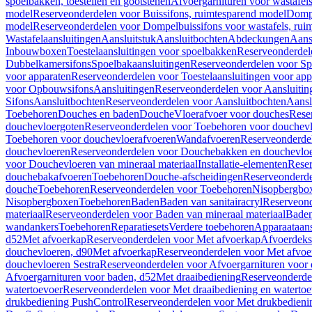
spoelbakken, toestellen en gootstenen
Afvoergarnituren voor wastafel
model
Reserveonderdelen voor Buissifons, ruimtesparend model
Dompe
model
Reserveonderdelen voor Dompelbuissifons voor wastafels, rui
Wastafelaansluitingen
Aansluitstuk
Aansluitbochten
Abdeckungen
Aans
Inbouwboxen
Toestelaansluitingen voor spoelbakken
Reserveonderdele
Dubbelkamersifons
Spoelbakaansluitingen
Reserveonderdelen voor Sp
voor apparaten
Reserveonderdelen voor Toestelaansluitingen voor app
voor Opbouwsifons
Aansluitingen
Reserveonderdelen voor Aansluitin
Sifons
Aansluitbochten
Reserveonderdelen voor Aansluitbochten
Aansl
Toebehoren
Douches en baden
Douche
Vloerafvoer voor douches
Rese
douchevloergoten
Reserveonderdelen voor Toebehoren voor douchev
Toebehoren voor douchevloerafvoeren
Wandafvoeren
Reserveonderde
douchevloeren
Reserveonderdelen voor Douchebakken en douchevlo
voor Douchevloeren van mineraal materiaal
Installatie-elementen
Reser
douchebakafvoeren
Toebehoren
Douche-afscheidingen
Reserveonderde
douche
Toebehoren
Reserveonderdelen voor Toebehoren
Nisopbergbo
Nisopbergboxen
Toebehoren
Baden
Baden van sanitairacryl
Reserveond
materiaal
Reserveonderdelen voor Baden van mineraal materiaal
Baden
wandankers
Toebehoren
Reparatiesets
Verdere toebehoren
Apparaataans
d52
Met afvoerkap
Reserveonderdelen voor Met afvoerkap
Afvoerdeks
douchevloeren, d90
Met afvoerkap
Reserveonderdelen voor Met afvoe
douchevloeren Sestra
Reserveonderdelen voor Afvoergarnituren voor 
Afvoergarnituren voor baden, d52
Met draaibediening
Reserveonderde
watertoevoer
Reserveonderdelen voor Met draaibediening en watertoe
drukbediening PushControl
Reserveonderdelen voor Met drukbedieni