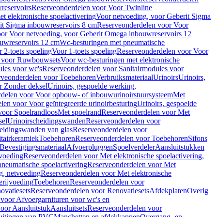
reservoirs
Reserveonderdelen voor Voor Twinline
 elektronische spoelactivering
Voor netvoeding, voor Geberit Sigma
it Sigma inbouwreservoirs 8 cm
Reserveonderdelen voor Voor
or Voor netvoeding, voor Geberit Omega inbouwreservoirs 12
ouwreservoirs 12 cm
Wc-besturingen met pneumatische
 2-toets spoeling
Voor 1-toets spoeling
Reserveonderdelen voor Voor
n voor Ruwbouwsets
Voor wc-besturingen met elektronische
ules voor wc's
Reserveonderdelen voor Sanitairmodules voor
rveonderdelen voor Toebehoren
Verbruiksmateriaal
Urinoirs
Urinoirs,
r Zonder deksel
Urinoirs, gespoelde werking,
delen voor Voor opbouw- of inbouwurinoirstuursysteem
Met
en voor Voor geïntegreerde urinoirbesturing
Urinoirs, gespoelde
voor Spoelrandloos
Met spoelrand
Reserveonderdelen voor Met
sel
Urinoirscheidingswanden
Reserveonderdelen voor
heidingswanden van glas
Reserveonderdelen voor
tairkeramiek
Toebehoren
Reserveonderdelen voor Toebehoren
Sifons
Bevestigingsmateriaal
Afvoerpluggen
Spoelverdeler
Aansluitstukken
tvoeding
Reserveonderdelen voor Met elektronische spoelactivering,
neumatische spoelactivering
Reserveonderdelen voor Met
ng, netvoeding
Reserveonderdelen voor Met elektronische
erijvoeding
Toebehoren
Reserveonderdelen voor
ovatiesets
Reserveonderdelen voor Renovatiesets
Afdekplaten
Overig
voor Afvoergarnituren voor wc's en
oor Aansluitstuk
Aansluitsets
Reserveonderdelen voor
uitingen van PVC
Manchetten en afdekkappen
Overgang- en