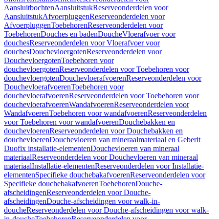
Aansluitbochten
Aansluitstuk
Reserveonderdelen voor
Aansluitstuk
Afvoerpluggen
Reserveonderdelen voor
Afvoerpluggen
Toebehoren
Reserveonderdelen voor
Toebehoren
Douches en baden
Douche
Vloerafvoer voor
douches
Reserveonderdelen voor Vloerafvoer voor
douches
Douchevloergoten
Reserveonderdelen voor
Douchevloergoten
Toebehoren voor
douchevloergoten
Reserveonderdelen voor Toebehoren voor
douchevloergoten
Douchevloerafvoeren
Reserveonderdelen voor
Douchevloerafvoeren
Toebehoren voor
douchevloerafvoeren
Reserveonderdelen voor Toebehoren voor
douchevloerafvoeren
Wandafvoeren
Reserveonderdelen voor
Wandafvoeren
Toebehoren voor wandafvoeren
Reserveonderdelen
voor Toebehoren voor wandafvoeren
Douchebakken en
douchevloeren
Reserveonderdelen voor Douchebakken en
douchevloeren
Douchevloeren van mineraalmateriaal en Geberit
Duofix installatie-elementen
Douchevloeren van mineraal
materiaal
Reserveonderdelen voor Douchevloeren van mineraal
materiaal
Installatie-elementen
Reserveonderdelen voor Installatie-
elementen
Specifieke douchebakafvoeren
Reserveonderdelen voor
Specifieke douchebakafvoeren
Toebehoren
Douche-
afscheidingen
Reserveonderdelen voor Douche-
afscheidingen
Douche-afscheidingen voor walk-in-
douche
Reserveonderdelen voor Douche-afscheidingen voor walk-
in-douche
Toebehoren
Reserveonderdelen voor