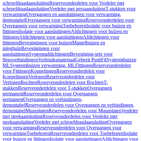
schroefdraadaansluiting
Reserveonderdelen voor Verdeler met
schroefdraadaansluiting
Verdeler met persaansluiting
T-stukken voor
verwarming
Overgangen en aansluitingen voor verwarming,
demontabel
Overgangen voor verwarming
Reserveonderdelen voor
Overgangen voor verwarming
Toebehoren
Isolatie voor buizen en
fittingen
Isolatie voor aansluitingen
Afdichtingen voor buizen en
fittingen
Afdichtingen voor aansluitingen
Afdichtingen voor
fittingen
Bevestigingen voor buizen
Mantelbuizen en
inleghulp
Bevestigingen voor
aansluitingen
Systeemafdichtingen
Bevestiging-sets voor
flensverbindingen
Verbruiksmateriaal
Geberit PushFit
Systeembuizen
ML
Systeembuizen verwarming, ML
Fittingen
Reserveonderdelen
voor Fittingen
Koppelingen
Reserveonderdelen voor
Koppelingen
Verlopen
Reserveonderdelen voor
Verlopen
Bochten
Reserveonderdelen voor Bochten
T-
stukken
Reserveonderdelen voor T-stukken
Overgangen
permanent
Reserveonderdelen voor Overgangen
permanent
Overgangen en verbindingen,
demontabel
Reserveonderdelen voor Overgangen en verbindingen,
demontabel
Muurplaten
Reserveonderdelen voor Muurplaten
Verdeler
met steekaansluiting
Reserveonderdelen voor Verdeler met
steekaansluiting
Verdeler met schroefdraadaansluiting
Overgangen
voor verwarming
Reserveonderdelen voor Overgangen voor
verwarming
Toebehoren
Reserveonderdelen voor Toebehoren
Isolatie
voor buizen en fittingen
Isolatie voor aansluitingen
Afdichtingen voor