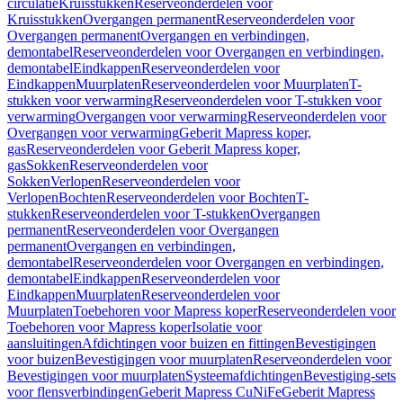
circulatie
Kruisstukken
Reserveonderdelen voor
Kruisstukken
Overgangen permanent
Reserveonderdelen voor
Overgangen permanent
Overgangen en verbindingen,
demontabel
Reserveonderdelen voor Overgangen en verbindingen,
demontabel
Eindkappen
Reserveonderdelen voor
Eindkappen
Muurplaten
Reserveonderdelen voor Muurplaten
T-
stukken voor verwarming
Reserveonderdelen voor T-stukken voor
verwarming
Overgangen voor verwarming
Reserveonderdelen voor
Overgangen voor verwarming
Geberit Mapress koper,
gas
Reserveonderdelen voor Geberit Mapress koper,
gas
Sokken
Reserveonderdelen voor
Sokken
Verlopen
Reserveonderdelen voor
Verlopen
Bochten
Reserveonderdelen voor Bochten
T-
stukken
Reserveonderdelen voor T-stukken
Overgangen
permanent
Reserveonderdelen voor Overgangen
permanent
Overgangen en verbindingen,
demontabel
Reserveonderdelen voor Overgangen en verbindingen,
demontabel
Eindkappen
Reserveonderdelen voor
Eindkappen
Muurplaten
Reserveonderdelen voor
Muurplaten
Toebehoren voor Mapress koper
Reserveonderdelen voor
Toebehoren voor Mapress koper
Isolatie voor
aansluitingen
Afdichtingen voor buizen en fittingen
Bevestigingen
voor buizen
Bevestigingen voor muurplaten
Reserveonderdelen voor
Bevestigingen voor muurplaten
Systeemafdichtingen
Bevestiging-sets
voor flensverbindingen
Geberit Mapress CuNiFe
Geberit Mapress