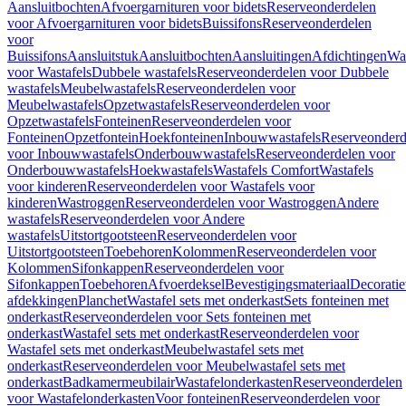
Aansluitbochten
Afvoergarnituren voor bidets
Reserveonderdelen
voor Afvoergarnituren voor bidets
Buissifons
Reserveonderdelen
voor
Buissifons
Aansluitstuk
Aansluitbochten
Aansluitingen
Afdichtingen
Was
voor Wastafels
Dubbele wastafels
Reserveonderdelen voor Dubbele
wastafels
Meubelwastafels
Reserveonderdelen voor
Meubelwastafels
Opzetwastafels
Reserveonderdelen voor
Opzetwastafels
Fonteinen
Reserveonderdelen voor
Fonteinen
Opzetfontein
Hoekfonteinen
Inbouwwastafels
Reserveonderd
voor Inbouwwastafels
Onderbouwwastafels
Reserveonderdelen voor
Onderbouwwastafels
Hoekwastafels
Wastafels Comfort
Wastafels
voor kinderen
Reserveonderdelen voor Wastafels voor
kinderen
Wastroggen
Reserveonderdelen voor Wastroggen
Andere
wastafels
Reserveonderdelen voor Andere
wastafels
Uitstortgootsteen
Reserveonderdelen voor
Uitstortgootsteen
Toebehoren
Kolommen
Reserveonderdelen voor
Kolommen
Sifonkappen
Reserveonderdelen voor
Sifonkappen
Toebehoren
Afvoerdeksel
Bevestigingsmateriaal
Decorati
afdekkingen
Planchet
Wastafel sets met onderkast
Sets fonteinen met
onderkast
Reserveonderdelen voor Sets fonteinen met
onderkast
Wastafel sets met onderkast
Reserveonderdelen voor
Wastafel sets met onderkast
Meubelwastafel sets met
onderkast
Reserveonderdelen voor Meubelwastafel sets met
onderkast
Badkamermeubilair
Wastafelonderkasten
Reserveonderdelen
voor Wastafelonderkasten
Voor fonteinen
Reserveonderdelen voor