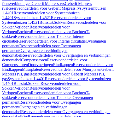
flensverbindingen
Geberit Mapress rvs
Geberit Mapress
rvs
Reserveonderdelen voor Geberit Mapress rvs
Systeembuizen
1.4401
Reserveonderdelen voor Systeembuizen
1.4401
Systeembuizen 1.4521
Reserveonderdelen voor
Systeembuizen 1.4521
Buisstuk
Sokken
Reserveonderdelen voor
Sokken
Verlopen
Reserveonderdelen voor
Verlopen
Bochten
Reserveonderdelen voor Bochten
T-
stukken
Reserveonderdelen voor T-stukken
Interne
circulatie
Reserveonderdelen voor Interne circulatie
Overgangen
permanent
Reserveonderdelen voor Overgangen
permanent
Overgangen en verbindingen,
demontabel
Reserveonderdelen voor Overgangen en verbindingen,
demontabel
Compensatoren
Reserveonderdelen voor
Compensatoren
Doorvoeringen
Eindkappen
Reserveonderdelen voor
Eindkappen
Muurplaten
Reserveonderdelen voor Muurplaten
Geberit
Mapress rvs, gas
Reserveonderdelen voor Geberit Mapress rvs,
gas
Systeembuizen 1.4401
Reserveonderdelen voor Systeembuizen
1.4401
Buisstuk
Sokken
Reserveonderdelen voor
Sokken
Verlopen
Reserveonderdelen voor
Verlopen
Bochten
Reserveonderdelen voor Bochten
T-
stukken
Reserveonderdelen voor T-stukken
Overgangen
permanent
Reserveonderdelen voor Overgangen
permanent
Overgangen en verbindingen,
demontabel
Reserveonderdelen voor Overgangen en verbindingen,
demontabel
Eindkappen
Reserveonderdelen voor