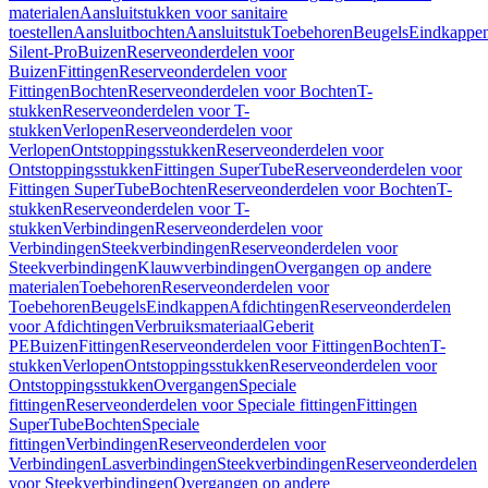
materialen
Aansluitstukken voor sanitaire
toestellen
Aansluitbochten
Aansluitstuk
Toebehoren
Beugels
Eindkappe
Silent-Pro
Buizen
Reserveonderdelen voor
Buizen
Fittingen
Reserveonderdelen voor
Fittingen
Bochten
Reserveonderdelen voor Bochten
T-
stukken
Reserveonderdelen voor T-
stukken
Verlopen
Reserveonderdelen voor
Verlopen
Ontstoppingsstukken
Reserveonderdelen voor
Ontstoppingsstukken
Fittingen SuperTube
Reserveonderdelen voor
Fittingen SuperTube
Bochten
Reserveonderdelen voor Bochten
T-
stukken
Reserveonderdelen voor T-
stukken
Verbindingen
Reserveonderdelen voor
Verbindingen
Steekverbindingen
Reserveonderdelen voor
Steekverbindingen
Klauwverbindingen
Overgangen op andere
materialen
Toebehoren
Reserveonderdelen voor
Toebehoren
Beugels
Eindkappen
Afdichtingen
Reserveonderdelen
voor Afdichtingen
Verbruiksmateriaal
Geberit
PE
Buizen
Fittingen
Reserveonderdelen voor Fittingen
Bochten
T-
stukken
Verlopen
Ontstoppingsstukken
Reserveonderdelen voor
Ontstoppingsstukken
Overgangen
Speciale
fittingen
Reserveonderdelen voor Speciale fittingen
Fittingen
SuperTube
Bochten
Speciale
fittingen
Verbindingen
Reserveonderdelen voor
Verbindingen
Lasverbindingen
Steekverbindingen
Reserveonderdelen
voor Steekverbindingen
Overgangen op andere