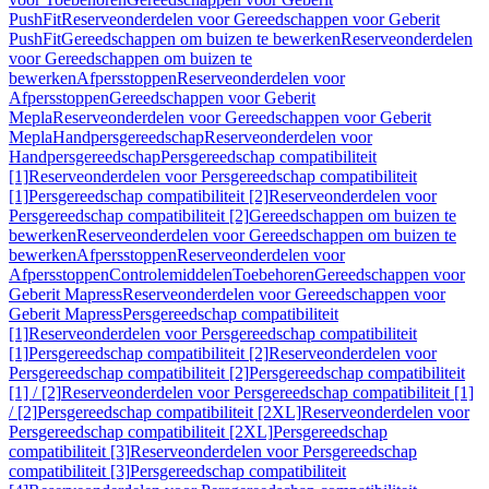
PushFit
Reserveonderdelen voor Gereedschappen voor Geberit
PushFit
Gereedschappen om buizen te bewerken
Reserveonderdelen
voor Gereedschappen om buizen te
bewerken
Afpersstoppen
Reserveonderdelen voor
Afpersstoppen
Gereedschappen voor Geberit
Mepla
Reserveonderdelen voor Gereedschappen voor Geberit
Mepla
Handpersgereedschap
Reserveonderdelen voor
Handpersgereedschap
Persgereedschap compatibiliteit
[1]
Reserveonderdelen voor Persgereedschap compatibiliteit
[1]
Persgereedschap compatibiliteit [2]
Reserveonderdelen voor
Persgereedschap compatibiliteit [2]
Gereedschappen om buizen te
bewerken
Reserveonderdelen voor Gereedschappen om buizen te
bewerken
Afpersstoppen
Reserveonderdelen voor
Afpersstoppen
Controlemiddelen
Toebehoren
Gereedschappen voor
Geberit Mapress
Reserveonderdelen voor Gereedschappen voor
Geberit Mapress
Persgereedschap compatibiliteit
[1]
Reserveonderdelen voor Persgereedschap compatibiliteit
[1]
Persgereedschap compatibiliteit [2]
Reserveonderdelen voor
Persgereedschap compatibiliteit [2]
Persgereedschap compatibiliteit
[1] / [2]
Reserveonderdelen voor Persgereedschap compatibiliteit [1]
/ [2]
Persgereedschap compatibiliteit [2XL]
Reserveonderdelen voor
Persgereedschap compatibiliteit [2XL]
Persgereedschap
compatibiliteit [3]
Reserveonderdelen voor Persgereedschap
compatibiliteit [3]
Persgereedschap compatibiliteit