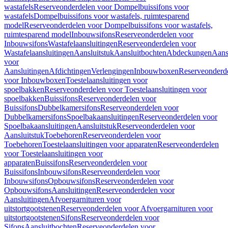
wastafels
Reserveonderdelen voor Dompelbuissifons voor
wastafels
Dompelbuissifons voor wastafels, ruimtesparend
model
Reserveonderdelen voor Dompelbuissifons voor wastafels,
ruimtesparend model
Inbouwsifons
Reserveonderdelen voor
Inbouwsifons
Wastafelaansluitingen
Reserveonderdelen voor
Wastafelaansluitingen
Aansluitstuk
Aansluitbochten
Abdeckungen
Aans
voor
Aansluitingen
Afdichtingen
Verlengingen
Inbouwboxen
Reserveonderd
voor Inbouwboxen
Toestelaansluitingen voor
spoelbakken
Reserveonderdelen voor Toestelaansluitingen voor
spoelbakken
Buissifons
Reserveonderdelen voor
Buissifons
Dubbelkamersifons
Reserveonderdelen voor
Dubbelkamersifons
Spoelbakaansluitingen
Reserveonderdelen voor
Spoelbakaansluitingen
Aansluitstuk
Reserveonderdelen voor
Aansluitstuk
Toebehoren
Reserveonderdelen voor
Toebehoren
Toestelaansluitingen voor apparaten
Reserveonderdelen
voor Toestelaansluitingen voor
apparaten
Buissifons
Reserveonderdelen voor
Buissifons
Inbouwsifons
Reserveonderdelen voor
Inbouwsifons
Opbouwsifons
Reserveonderdelen voor
Opbouwsifons
Aansluitingen
Reserveonderdelen voor
Aansluitingen
Afvoergarnituren voor
uitstortgootstenen
Reserveonderdelen voor Afvoergarnituren voor
uitstortgootstenen
Sifons
Reserveonderdelen voor
Sifons
Aansluitbochten
Reserveonderdelen voor