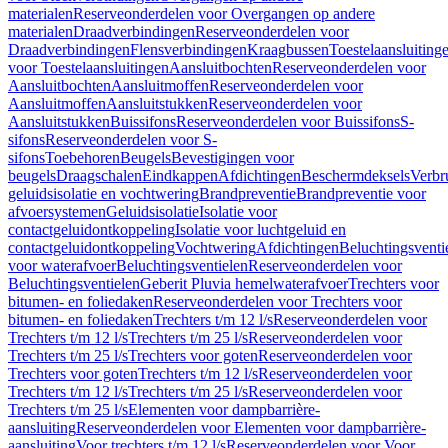
materialen
Reserveonderdelen voor Overgangen op andere
materialen
Draadverbindingen
Reserveonderdelen voor
Draadverbindingen
Flensverbindingen
Kraagbussen
Toestelaansluiting
voor Toestelaansluitingen
Aansluitbochten
Reserveonderdelen voor
Aansluitbochten
Aansluitmoffen
Reserveonderdelen voor
Aansluitmoffen
Aansluitstukken
Reserveonderdelen voor
Aansluitstukken
Buissifons
Reserveonderdelen voor Buissifons
S-
sifons
Reserveonderdelen voor S-
sifons
Toebehoren
Beugels
Bevestigingen voor
beugels
Draagschalen
Eindkappen
Afdichtingen
Beschermdeksels
Verbr
geluidsisolatie en vochtwering
Brandpreventie
Brandpreventie voor
afvoersystemen
Geluidsisolatie
Isolatie voor
contactgeluidontkoppeling
Isolatie voor luchtgeluid en
contactgeluidontkoppeling
Vochtwering
Afdichtingen
Beluchtingsventi
voor waterafvoer
Beluchtingsventielen
Reserveonderdelen voor
Beluchtingsventielen
Geberit Pluvia hemelwaterafvoer
Trechters voor
bitumen- en foliedaken
Reserveonderdelen voor Trechters voor
bitumen- en foliedaken
Trechters t/m 12 l/s
Reserveonderdelen voor
Trechters t/m 12 l/s
Trechters t/m 25 l/s
Reserveonderdelen voor
Trechters t/m 25 l/s
Trechters voor goten
Reserveonderdelen voor
Trechters voor goten
Trechters t/m 12 l/s
Reserveonderdelen voor
Trechters t/m 12 l/s
Trechters t/m 25 l/s
Reserveonderdelen voor
Trechters t/m 25 l/s
Elementen voor dampbarrière-
aansluiting
Reserveonderdelen voor Elementen voor dampbarrière-
aansluiting
Voor trechters t/m 12 l/s
Reserveonderdelen voor Voor