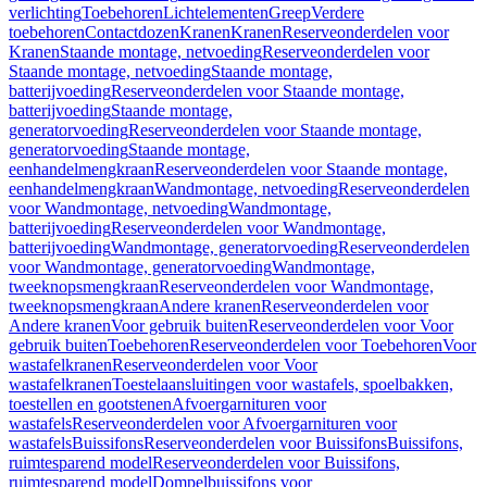
verlichting
Toebehoren
Lichtelementen
Greep
Verdere
toebehoren
Contactdozen
Kranen
Kranen
Reserveonderdelen voor
Kranen
Staande montage, netvoeding
Reserveonderdelen voor
Staande montage, netvoeding
Staande montage,
batterijvoeding
Reserveonderdelen voor Staande montage,
batterijvoeding
Staande montage,
generatorvoeding
Reserveonderdelen voor Staande montage,
generatorvoeding
Staande montage,
eenhandelmengkraan
Reserveonderdelen voor Staande montage,
eenhandelmengkraan
Wandmontage, netvoeding
Reserveonderdelen
voor Wandmontage, netvoeding
Wandmontage,
batterijvoeding
Reserveonderdelen voor Wandmontage,
batterijvoeding
Wandmontage, generatorvoeding
Reserveonderdelen
voor Wandmontage, generatorvoeding
Wandmontage,
tweeknopsmengkraan
Reserveonderdelen voor Wandmontage,
tweeknopsmengkraan
Andere kranen
Reserveonderdelen voor
Andere kranen
Voor gebruik buiten
Reserveonderdelen voor Voor
gebruik buiten
Toebehoren
Reserveonderdelen voor Toebehoren
Voor
wastafelkranen
Reserveonderdelen voor Voor
wastafelkranen
Toestelaansluitingen voor wastafels, spoelbakken,
toestellen en gootstenen
Afvoergarnituren voor
wastafels
Reserveonderdelen voor Afvoergarnituren voor
wastafels
Buissifons
Reserveonderdelen voor Buissifons
Buissifons,
ruimtesparend model
Reserveonderdelen voor Buissifons,
ruimtesparend model
Dompelbuissifons voor