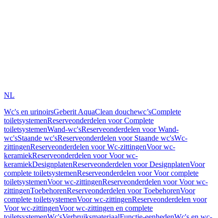
NL
Wc's en urinoirs
Geberit AquaClean douchewc’s
Complete
toiletsystemen
Reserveonderdelen voor Complete
toiletsystemen
Wand-wc's
Reserveonderdelen voor Wand-
wc's
Staande wc's
Reserveonderdelen voor Staande wc's
Wc-
zittingen
Reserveonderdelen voor Wc-zittingen
Voor wc-
keramiek
Reserveonderdelen voor Voor wc-
keramiek
Designplaten
Reserveonderdelen voor Designplaten
Voor
complete toiletsystemen
Reserveonderdelen voor Voor complete
toiletsystemen
Voor wc-zittingen
Reserveonderdelen voor Voor wc-
zittingen
Toebehoren
Reserveonderdelen voor Toebehoren
Voor
complete toiletsystemen
Voor wc-zittingen
Reserveonderdelen voor
Voor wc-zittingen
Voor wc-zittingen en complete
toiletsystemen
Wc's
Verbruiksmateriaal
Functie-eenheden
Wc's en wc-