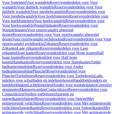
Voor fonteinen
Voor wastafels
Reserveonderdelen voor Voor
wastafels
Voor dubbele wastafels
Reserveonderdelen voor Voor
dubbele wastafels
Voor meubelwastafels
Reserveonderdelen voor
Voor meubelwastafels
Voor hoekfonteinen
Reserveonderdelen voor
Voor hoekfonteinen
Voor hoekwastafels
Reserveonderdelen voor
Voor hoekwastafels
Wastafelplaaten
Reserveonderdelen voor
Wastafelplaaten
Voor opzetwastafel afgerond
design
Reserveonderdelen voor Voor opzetwastafel afgerond
design
Voor opzetwastafel rechthoekig
Reserveonderdelen voor Voor
opzetwastafel rechthoekig
Zijkasten
Reserveonderdelen voor
Zijkasten
Lage zijkasten
Reserveonderdelen voor Lage
zijkasten
Hoge kasten
Reserveonderdelen voor Hoge kasten
Half
hoge kasten
Reserveonderdelen voor Half hoge
kasten
Hangkasten
Reserveonderdelen voor Hangkasten
Ander
badkamermeubilair
Reserveonderdelen voor Ander
badkamermeubilair
Planchet
Reserveonderdelen voor
Planchet
Toebehoren
Reserveonderdelen voor Toebehoren
Lade-
indelers voor schuifladen en indelingsboxen
Handdoekhouders en
handdoekhaken
Lichtelementen
Houder voor wastafelplaten
Greep
Set
steunpoten
Magneetwanden
Contactdozen
Reserveonderdelen voor
Contactdozen
Verdere toebehoren
Spiegels en
spiegelkasten
Spiegel
Reserveonderdelen voor Spiegel
Met
geïntegreerde verlichting
Reserveonderdelen voor Met geïntegreerde
verlichting
Spiegelkasten
Reserveonderdelen voor Spiegelkasten
Met
geïntegreerde verlichting
Reserveonderdelen voor Met geïntegreerde