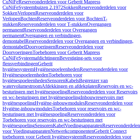
CuNiFe
Reserveonderdelen voor Geberit Mapress
CuNiFe
Systeembuizen 2.1972
Sokken
Reserveonderdelen voor
Sokken
Verlopen
Reserveonderdelen voor
Verlopen
Bochten
Reserveonderdelen voor Bochten
T-
stukken
Reserveonderdelen voor T-stukken
Overgangen
permanent
Reserveonderdelen voor Overgangen
permanent
Overgangen en verbindingen,
demontabel
Reserveonderdelen voor Overgangen en verbindingen,
demontabel
Doorvoeringen
Reserveonderdelen voor
Doorvoeringen
Toebehoren voor Geberit Mapress
CuNiFe
Systeemafdichtingen
Bevestiging-sets voor
flensverbindingen
Geberit
hygiënesysteem
Hygiënespoeleenheden
Reserveonderdelen voor
Hygiënespoeleenheden
Toebehoren voor
hygiënespoeleenheden
Sensoren
Kabels
Begrenzer van
watervolumestroom
Afdekkingen en afdekplaten
Reservoirs en wc-
besturingen met hygiënespoeling
Reserveonderdelen voor Reservoirs
en wc-besturingen met hygiënespoeling
Inbouwreservoirs met
hygiënespoeling
Hygiëne-inbouwmodules
Reserveonderdelen voor
Hygiëne-inbouwmodules
Toebehoren voor reservoirs en wc-
besturingen met hygiënespoeling
Reserveonderdelen voor
Toebehoren voor reservoirs en wc-besturingen met
hygiënespoeling
Sensoren
Kabel
Voedingsapparaten
Reserveonderdelen
voor Voedingsapparaten
Netwerkcomponenten
Geberit Connect
toebehoren voor Geberit hygiënesysteem
Reserveonderdelen voor