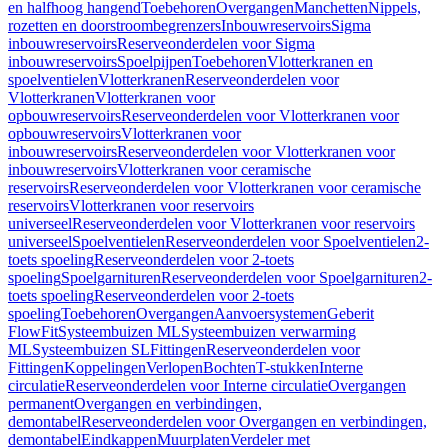
en halfhoog hangend
Toebehoren
Overgangen
Manchetten
Nippels,
rozetten en doorstroombegrenzers
Inbouwreservoirs
Sigma
inbouwreservoirs
Reserveonderdelen voor Sigma
inbouwreservoirs
Spoelpijpen
Toebehoren
Vlotterkranen en
spoelventielen
Vlotterkranen
Reserveonderdelen voor
Vlotterkranen
Vlotterkranen voor
opbouwreservoirs
Reserveonderdelen voor Vlotterkranen voor
opbouwreservoirs
Vlotterkranen voor
inbouwreservoirs
Reserveonderdelen voor Vlotterkranen voor
inbouwreservoirs
Vlotterkranen voor ceramische
reservoirs
Reserveonderdelen voor Vlotterkranen voor ceramische
reservoirs
Vlotterkranen voor reservoirs
universeel
Reserveonderdelen voor Vlotterkranen voor reservoirs
universeel
Spoelventielen
Reserveonderdelen voor Spoelventielen
2-
toets spoeling
Reserveonderdelen voor 2-toets
spoeling
Spoelgarnituren
Reserveonderdelen voor Spoelgarnituren
2-
toets spoeling
Reserveonderdelen voor 2-toets
spoeling
Toebehoren
Overgangen
Aanvoersystemen
Geberit
FlowFit
Systeembuizen ML
Systeembuizen verwarming
ML
Systeembuizen SL
Fittingen
Reserveonderdelen voor
Fittingen
Koppelingen
Verlopen
Bochten
T-stukken
Interne
circulatie
Reserveonderdelen voor Interne circulatie
Overgangen
permanent
Overgangen en verbindingen,
demontabel
Reserveonderdelen voor Overgangen en verbindingen,
demontabel
Eindkappen
Muurplaten
Verdeler met