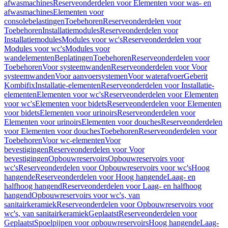
afwasmachines
Reserveonderdelen voor Elementen voor was- en
afwasmachines
Elementen voor
consolebelastingen
Toebehoren
Reserveonderdelen voor
Toebehoren
Installatiemodules
Reserveonderdelen voor
Installatiemodules
Modules voor wc's
Reserveonderdelen voor
Modules voor wc's
Modules voor
wandelementen
Beplatingen
Toebehoren
Reserveonderdelen voor
Toebehoren
Voor systeemwanden
Reserveonderdelen voor Voor
systeemwanden
Voor aanvoersystemen
Voor waterafvoer
Geberit
Kombifix
Installatie-elementen
Reserveonderdelen voor Installatie-
elementen
Elementen voor wc's
Reserveonderdelen voor Elementen
voor wc's
Elementen voor bidets
Reserveonderdelen voor Elementen
voor bidets
Elementen voor urinoirs
Reserveonderdelen voor
Elementen voor urinoirs
Elementen voor douches
Reserveonderdelen
voor Elementen voor douches
Toebehoren
Reserveonderdelen voor
Toebehoren
Voor wc-elementen
Voor
bevestigingen
Reserveonderdelen voor Voor
bevestigingen
Opbouwreservoirs
Opbouwreservoirs voor
wc's
Reserveonderdelen voor Opbouwreservoirs voor wc's
Hoog
hangende
Reserveonderdelen voor Hoog hangende
Laag- en
halfhoog hangend
Reserveonderdelen voor Laag- en halfhoog
hangend
Opbouwreservoirs voor wc's, van
sanitairkeramiek
Reserveonderdelen voor Opbouwreservoirs voor
wc's, van sanitairkeramiek
Geplaatst
Reserveonderdelen voor
Geplaatst
Spoelpijpen voor opbouwreservoirs
Hoog hangende
Laag-