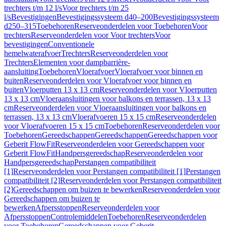
trechters t/m 12 l/s
Voor trechters t/m 25
l/s
Bevestigingen
Bevestigingssysteem d40–200
Bevestigingssysteem
d250–315
Toebehoren
Reserveonderdelen voor Toebehoren
Voor
trechters
Reserveonderdelen voor Voor trechters
Voor
bevestigingen
Conventionele
hemelwaterafvoer
Trechters
Reserveonderdelen voor
Trechters
Elementen voor dampbarrière-
aansluiting
Toebehoren
Vloerafvoer
Vloerafvoer voor binnen en
buiten
Reserveonderdelen voor Vloerafvoer voor binnen en
buiten
Vloerputten 13 x 13 cm
Reserveonderdelen voor Vloerputten
13 x 13 cm
Vloeraansluitingen voor balkons en terrassen, 13 x 13
cm
Reserveonderdelen voor Vloeraansluitingen voor balkons en
terrassen, 13 x 13 cm
Vloerafvoeren 15 x 15 cm
Reserveonderdelen
voor Vloerafvoeren 15 x 15 cm
Toebehoren
Reserveonderdelen voor
Toebehoren
Gereedschappen
Gereedschappen
Gereedschappen voor
Geberit FlowFit
Reserveonderdelen voor Gereedschappen voor
Geberit FlowFit
Handpersgereedschap
Reserveonderdelen voor
Handpersgereedschap
Perstangen compatibiliteit
[1]
Reserveonderdelen voor Perstangen compatibiliteit [1]
Perstangen
compatibiliteit [2]
Reserveonderdelen voor Perstangen compatibiliteit
[2]
Gereedschappen om buizen te bewerken
Reserveonderdelen voor
Gereedschappen om buizen te
bewerken
Afpersstoppen
Reserveonderdelen voor
Afpersstoppen
Controlemiddelen
Toebehoren
Reserveonderdelen
voor Toebehoren
Gereedschappen voor Geberit