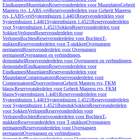
Eindkappen
Muurplaten
Reserveonderdelen voor Muurplaten
Geberit
Mapress rvs, LABS-vrij
Reserveonderdelen voor Geberit Mapress
rvs, LABS-vrij
Systeembuizen 1.4401
Reserveonderdelen voor
Systeembuizen 1.4401
Systeembuizen 1.4521
Reserveonderdelen
voor Systeembuizen 1.4521
Sokken
Reserveonderdelen voor
Sokken
Verlopen
Reserveonderdelen voor
Verlopen
Bochten
Reserveonderdelen voor Bochten
T-
stukken
Reserveonderdelen voor T-stukken
Overgangen
permanent
Reserveonderdelen voor Overgangen
permanent
Overgangen en verbindingen,
demontabel
Reserveonderdelen voor Overgangen en verbindingen,
demontabel
Eindkappen
Reserveonderdelen voor
Eindkappen
Muurplaten
Reserveonderdelen voor
Muurplaten
Compensatoren
Reserveonderdelen voor
Compensatoren
Doorvoeringen
Geberit Mapress rvs, FKM
blauw
Reserveonderdelen voor Geberit Mapress rvs, FKM
blauw
Systeembuizen 1.4401
Reserveonderdelen voor
Systeembuizen 1.4401
Systeembuizen 1.4521
Reserveonderdelen
voor Systeembuizen 1.4521
Buisstuk
Sokken
Reserveonderdelen
voor Sokken
Verlopen
Reserveonderdelen voor
Verlopen
Bochten
Reserveonderdelen voor Bochten
T-
stukken
Reserveonderdelen voor T-stukken
Overgangen
permanent
Reserveonderdelen voor Overgangen
permanent
Overgangen en verbindingen,
demontabel
Reserveonderdelen voor Overgangen en verbindingen,