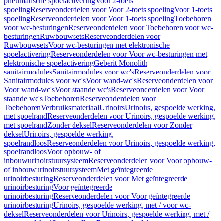
pneumatische spoelactivering
Voor 2-toets
spoeling
Reserveonderdelen voor Voor 2-toets spoeling
Voor 1-toets
spoeling
Reserveonderdelen voor Voor 1-toets spoeling
Toebehoren
voor wc-besturingen
Reserveonderdelen voor Toebehoren voor wc-
besturingen
Ruwbouwsets
Reserveonderdelen voor
Ruwbouwsets
Voor wc-besturingen met elektronische
spoelactivering
Reserveonderdelen voor Voor wc-besturingen met
elektronische spoelactivering
Geberit Monolith
sanitairmodules
Sanitairmodules voor wc's
Reserveonderdelen voor
Sanitairmodules voor wc's
Voor wand-wc's
Reserveonderdelen voor
Voor wand-wc's
Voor staande wc's
Reserveonderdelen voor Voor
staande wc's
Toebehoren
Reserveonderdelen voor
Toebehoren
Verbruiksmateriaal
Urinoirs
Urinoirs, gespoelde werking,
met spoelrand
Reserveonderdelen voor Urinoirs, gespoelde werking,
met spoelrand
Zonder deksel
Reserveonderdelen voor Zonder
deksel
Urinoirs, gespoelde werking,
spoelrandloos
Reserveonderdelen voor Urinoirs, gespoelde werking,
spoelrandloos
Voor opbouw- of
inbouwurinoirstuursysteem
Reserveonderdelen voor Voor opbouw-
of inbouwurinoirstuursysteem
Met geïntegreerde
urinoirbesturing
Reserveonderdelen voor Met geïntegreerde
urinoirbesturing
Voor geïntegreerde
urinoirbesturing
Reserveonderdelen voor Voor geïntegreerde
urinoirbesturing
Urinoirs, gespoelde werking, met / voor wc-
deksel
Reserveonderdelen voor Urinoirs, gespoelde werking, met /