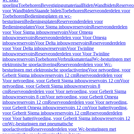
spoeling
Toebehoren
Bevestigingsmateriaal
Bidets
Wandbidets
Reserveo
voor Wandbidets
Staande bidets
Toebehoren
Reserveonderdelen voor
Toebehoren
Bedieningsplaten en wc-
besturingen
Bedieningsplaten
Reserveonderdelen voor
Bedieningsplaten
Voor Sigma inbouwreservoirs
Reserveonderdelen
voor Voor Sigma inbouwreservoirs
Voor Omega
inbouwreservoirs
Reserveonderdelen voor Voor Omega
inbouwreservoirs
Voor Delta inbouwreservoirs
Reserveonderdelen
voor Voor Delta inbouwreservoirs
Voor Twinline
inbouwreservoirs
Reserveonderdelen voor Voor Twinline
inbouwreservoirs
Toebehoren
Verbruiksmateriaal
Wc-besturingen met
elektronische spoelactivering
Reserveonderdelen voor Wc-
besturingen met elektronische spoelactivering
Voor netvoeding, voor
Geberit Sigma inbouwreservoirs 12 cm
Reserveonderdelen voor
Voor netvoeding, voor Geberit Sigma inbouwreservoirs 12 cm
Voor
netvoeding, voor Geberit Sigma inbouwreservoirs 8
cm
Reserveonderdelen voor Voor netvoeding, voor Geberit Sigma
inbouwreservoirs 8 cm
Voor netvoeding, voor Geberit Omega
inbouwreservoirs 12 cm
Reserveonderdelen voor Voor netvoeding,
voor Geberit Omega inbouwreservoirs 12 cm
Voor batterijvoeding,
voor Geberit Sigma inbouwreservoirs 12 cm
Reserveonderdelen
voor Voor batterijvoeding, voor Geberit Sigma inbouwreservoirs 12
cm
Wc-besturingen met pneumatische
spoelactivering
Reserveonderdelen voor Wc-besturingen met