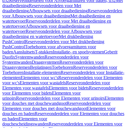
d52
Reserveonderdelen voor Afvoergarnituren voor baden, d52
Met
draaibediening
Reserveonderdelen voor Met
draaibediening
Afbouwsets voor draaibediening
Reserveonderdelen
voor Afbouwsets voor draaibediening
Met draaibediening en
watertoevoer
Reserveonderdelen voor Met draaibediening en
watertoevoer
Afbouwsets voor draaibediening en
watertoevoer
Reserveonderdelen voor Afbouwsets voor
draaibediening en watertoevoer
Met drukbediening
PushControl
Reserveonderdelen voor Met drukbediening
PushControl
Toebehoren voor afvoergarnituren voor
baden
Aansluitsets
T-stukken
Installatie- en spoelsystemen
Geberit
Duofix
Systeemwanden
Reserveonderdelen voor
Systeemwanden
Draagsystemen
Reserveonderdelen voor
Draagsystemen
Beplatingen
Toebehoren
Reserveonderdelen voor
Toebehoren
Installatie-elementen
Reserveonderdelen voor Installatie-
elementen
Elementen voor wc's
Reserveonderdelen voor Elementen
voor wc's
Elementen voor wastafels
Reserveonderdelen voor
Elementen voor wastafels
Elementen voor bidets
Reserveonderdelen
voor Elementen voor bidets
Elementen voor
urinoirs
Reserveonderdelen voor Elementen voor urinoirs
Elementen
voor douches met douchewandgoot
Reserveonderdelen voor
Elementen voor douches met douchewandgoot
Elementen voor
douches en baden
Reserveonderdelen voor Elementen voor douches
en baden
Elementen voor
douchescheidingswanden
Reserveonderdelen voor Elementen voor