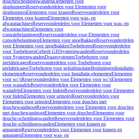
douchescheidingswanden
Elementen voor
slophoppers
Reserveonderdelen voor Elementen voor
slophoppers
Elementen voor kranen
Reserveonderdelen voor
Elementen voor kranen
Elementen voor was- en
afwasmachines
Reserveonderdelen voor Elementen voor was- en
afwasmachines
Elementen voor
consolebelastingen
Reserveonderdelen voor Elementen voor
consolebelastingen
Elementen voor spoelbakken
Reserveonderdelen
voor Elementen voor spoelbakken
Toebehoren
Reserveonderdelen
voor Toebehoren
Geberit GIS
Systeemwanden
Reserveonderdelen
voor Systeemwanden
Draagsystemen
Toebehoren voor
prefabricages
Reserveonderdelen voor Toebehoren voor
prefabricages
Toebehoren voor geluidsisolatie
Beplatingen
Installatie-
elementen
Reserveonderdelen voor Installatie-elementen
Elementen
voor wc's
Reserveonderdelen voor Elementen voor wc's
Elementen
voor wastafels
Reserveonderdelen voor Elementen voor
wastafels
Elementen voor bidets
Reserveonderdelen voor Elementen
voor bidets
Elementen voor urinoirs
Reserveonderdelen voor
Elementen voor urinoirs
Elementen voor douches met
douchewandgoot
Reserveonderdelen voor Elementen voor douches
met douchewandgoot
Elementen voor douches
Elementen voor
douche-scheidingswanden
Reserveonderdelen voor Elementen voor
douche-scheidingswanden
Elementen voor kranen en
apparaten
Reserveonderdelen voor Elementen voor kranen en
apparaten
Elementen voor was- en