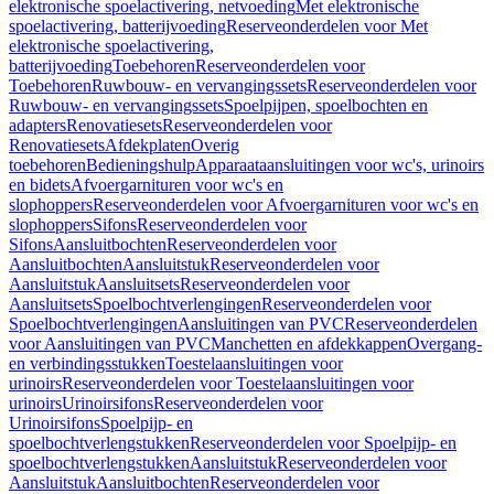
elektronische spoelactivering, netvoeding
Met elektronische
spoelactivering, batterijvoeding
Reserveonderdelen voor Met
elektronische spoelactivering,
batterijvoeding
Toebehoren
Reserveonderdelen voor
Toebehoren
Ruwbouw- en vervangingssets
Reserveonderdelen voor
Ruwbouw- en vervangingssets
Spoelpijpen, spoelbochten en
adapters
Renovatiesets
Reserveonderdelen voor
Renovatiesets
Afdekplaten
Overig
toebehoren
Bedieningshulp
Apparaataansluitingen voor wc's, urinoirs
en bidets
Afvoergarnituren voor wc's en
slophoppers
Reserveonderdelen voor Afvoergarnituren voor wc's en
slophoppers
Sifons
Reserveonderdelen voor
Sifons
Aansluitbochten
Reserveonderdelen voor
Aansluitbochten
Aansluitstuk
Reserveonderdelen voor
Aansluitstuk
Aansluitsets
Reserveonderdelen voor
Aansluitsets
Spoelbochtverlengingen
Reserveonderdelen voor
Spoelbochtverlengingen
Aansluitingen van PVC
Reserveonderdelen
voor Aansluitingen van PVC
Manchetten en afdekkappen
Overgang-
en verbindingsstukken
Toestelaansluitingen voor
urinoirs
Reserveonderdelen voor Toestelaansluitingen voor
urinoirs
Urinoirsifons
Reserveonderdelen voor
Urinoirsifons
Spoelpijp- en
spoelbochtverlengstukken
Reserveonderdelen voor Spoelpijp- en
spoelbochtverlengstukken
Aansluitstuk
Reserveonderdelen voor
Aansluitstuk
Aansluitbochten
Reserveonderdelen voor