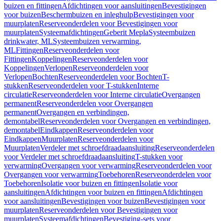
buizen en fittingen
Afdichtingen voor aansluitingen
Bevestigingen
voor buizen
Beschermbuizen en inleghulp
Bevestigingen voor
muurplaten
Reserveonderdelen voor Bevestigingen voor
muurplaten
Systeemafdichtingen
Geberit Mepla
Systeembuizen
drinkwater, ML
Systeembuizen verwarming,
ML
Fittingen
Reserveonderdelen voor
Fittingen
Koppelingen
Reserveonderdelen voor
Koppelingen
Verlopen
Reserveonderdelen voor
Verlopen
Bochten
Reserveonderdelen voor Bochten
T-
stukken
Reserveonderdelen voor T-stukken
Interne
circulatie
Reserveonderdelen voor Interne circulatie
Overgangen
permanent
Reserveonderdelen voor Overgangen
permanent
Overgangen en verbindingen,
demontabel
Reserveonderdelen voor Overgangen en verbindingen,
demontabel
Eindkappen
Reserveonderdelen voor
Eindkappen
Muurplaten
Reserveonderdelen voor
Muurplaten
Verdeler met schroefdraadaansluiting
Reserveonderdelen
voor Verdeler met schroefdraadaansluiting
T-stukken voor
verwarming
Overgangen voor verwarming
Reserveonderdelen voor
Overgangen voor verwarming
Toebehoren
Reserveonderdelen voor
Toebehoren
Isolatie voor buizen en fittingen
Isolatie voor
aansluitingen
Afdichtingen voor buizen en fittingen
Afdichtingen
voor aansluitingen
Bevestigingen voor buizen
Bevestigingen voor
muurplaten
Reserveonderdelen voor Bevestigingen voor
muurplaten
Systeemafdichtingen
Bevestiging-sets voor