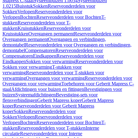
Mapress C-staal
Systeembuizen 1.0034
Systeembuizen
1.0215
Buisstuk
Sokken
Reserveonderdelen voor
Sokken
Verlopen
Reserveonderdelen voor
Verlopen
Bochten
Reserveonderdelen voor Bochten
T-
stukken
Reserveonderdelen voor T-
stukken
Kruisstukken
Reserveonderdelen voor
Kruisstukken
Overgangen permanent
Reserveonderdelen voor
Overgangen permanent
Overgangen en verbindingen,
demontabel
Reserveonderdelen voor Overgangen en verbindingen,
demontabel
Compensatoren
Reserveonderdelen voor
Compensatoren
Eindkappen
Reserveonderdelen voor
Eindkappen
Sokken voor verwarming
Reserveonderdelen voor
Sokken voor verwarming
T-stukken voor
verwarming
Reserveonderdelen voor T-stukken voor
verwarming
Overgangen voor verwarming
Reserveonderdelen voor
Overgangen voor verwarming
Toebehoren voor Geberit Mapress C-
staal
Afdichtingen voor buizen en fittingen
Bevestigingen voor
buizen
Systeemafdichtingen
Bevestiging-sets voor
flensverbindingen
Geberit Mapress koper
Geberit Mapress
koper
Reserveonderdelen voor Geberit Mapress
koper
Sokken
Reserveonderdelen voor
Sokken
Verlopen
Reserveonderdelen voor
Verlopen
Bochten
Reserveonderdelen voor Bochten
T-
stukken
Reserveonderdelen voor T-stukken
Interne
circulatie
Reserveonderdelen voor Interne