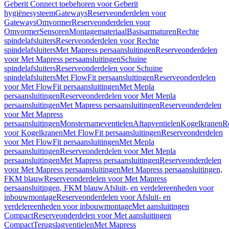
Geberit Connect toebehoren voor Geberit
hygiënesysteem
Gateways
Reserveonderdelen voor
Gateways
Omvormer
Reserveonderdelen voor
Omvormer
Sensoren
Montagemateriaal
Basisarmaturen
Rechte
spindelafsluiters
Reserveonderdelen voor Rechte
spindelafsluiters
Met Mapress persaansluitingen
Reserveonderdelen
voor Met Mapress persaansluitingen
Schuine
spindelafsluiters
Reserveonderdelen voor Schuine
spindelafsluiters
Met FlowFit persaansluitingen
Reserveonderdelen
voor Met FlowFit persaansluitingen
Met Mepla
persaansluitingen
Reserveonderdelen voor Met Mepla
persaansluitingen
Met Mapress persaansluitingen
Reserveonderdelen
voor Met Mapress
persaansluitingen
Monsternameventielen
Aftapventielen
Kogelkranen
R
voor Kogelkranen
Met FlowFit persaansluitingen
Reserveonderdelen
voor Met FlowFit persaansluitingen
Met Mepla
persaansluitingen
Reserveonderdelen voor Met Mepla
persaansluitingen
Met Mapress persaansluitingen
Reserveonderdelen
voor Met Mapress persaansluitingen
Met Mapress persaansluitingen,
FKM blauw
Reserveonderdelen voor Met Mapress
persaansluitingen, FKM blauw
Afsluit- en verdelereenheden voor
inbouwmontage
Reserveonderdelen voor Afsluit- en
verdelereenheden voor inbouwmontage
Met aansluitingen
Compact
Reserveonderdelen voor Met aansluitingen
Compact
Terugslagventielen
Met Mapress