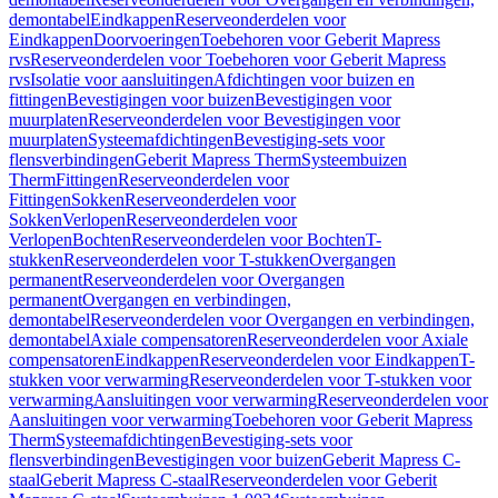
demontabel
Eindkappen
Reserveonderdelen voor
Eindkappen
Doorvoeringen
Toebehoren voor Geberit Mapress
rvs
Reserveonderdelen voor Toebehoren voor Geberit Mapress
rvs
Isolatie voor aansluitingen
Afdichtingen voor buizen en
fittingen
Bevestigingen voor buizen
Bevestigingen voor
muurplaten
Reserveonderdelen voor Bevestigingen voor
muurplaten
Systeemafdichtingen
Bevestiging-sets voor
flensverbindingen
Geberit Mapress Therm
Systeembuizen
Therm
Fittingen
Reserveonderdelen voor
Fittingen
Sokken
Reserveonderdelen voor
Sokken
Verlopen
Reserveonderdelen voor
Verlopen
Bochten
Reserveonderdelen voor Bochten
T-
stukken
Reserveonderdelen voor T-stukken
Overgangen
permanent
Reserveonderdelen voor Overgangen
permanent
Overgangen en verbindingen,
demontabel
Reserveonderdelen voor Overgangen en verbindingen,
demontabel
Axiale compensatoren
Reserveonderdelen voor Axiale
compensatoren
Eindkappen
Reserveonderdelen voor Eindkappen
T-
stukken voor verwarming
Reserveonderdelen voor T-stukken voor
verwarming
Aansluitingen voor verwarming
Reserveonderdelen voor
Aansluitingen voor verwarming
Toebehoren voor Geberit Mapress
Therm
Systeemafdichtingen
Bevestiging-sets voor
flensverbindingen
Bevestigingen voor buizen
Geberit Mapress C-
staal
Geberit Mapress C-staal
Reserveonderdelen voor Geberit