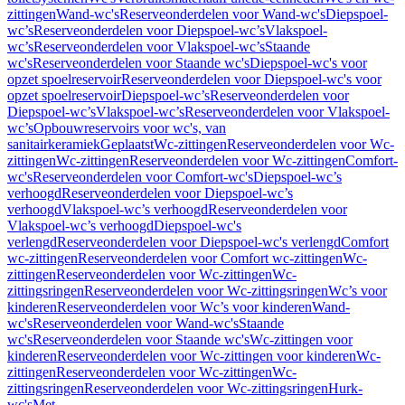
zittingen
Wand-wc's
Reserveonderdelen voor Wand-wc's
Diepspoel-
wc’s
Reserveonderdelen voor Diepspoel-wc’s
Vlakspoel-
wc’s
Reserveonderdelen voor Vlakspoel-wc’s
Staande
wc's
Reserveonderdelen voor Staande wc's
Diepspoel-wc's voor
opzet spoelreservoir
Reserveonderdelen voor Diepspoel-wc's voor
opzet spoelreservoir
Diepspoel-wc’s
Reserveonderdelen voor
Diepspoel-wc’s
Vlakspoel-wc’s
Reserveonderdelen voor Vlakspoel-
wc’s
Opbouwreservoirs voor wc's, van
sanitairkeramiek
Geplaatst
Wc-zittingen
Reserveonderdelen voor Wc-
zittingen
Wc-zittingen
Reserveonderdelen voor Wc-zittingen
Comfort-
wc's
Reserveonderdelen voor Comfort-wc's
Diepspoel-wc’s
verhoogd
Reserveonderdelen voor Diepspoel-wc’s
verhoogd
Vlakspoel-wc’s verhoogd
Reserveonderdelen voor
Vlakspoel-wc’s verhoogd
Diepspoel-wc's
verlengd
Reserveonderdelen voor Diepspoel-wc's verlengd
Comfort
wc-zittingen
Reserveonderdelen voor Comfort wc-zittingen
Wc-
zittingen
Reserveonderdelen voor Wc-zittingen
Wc-
zittingsringen
Reserveonderdelen voor Wc-zittingsringen
Wc’s voor
kinderen
Reserveonderdelen voor Wc’s voor kinderen
Wand-
wc's
Reserveonderdelen voor Wand-wc's
Staande
wc's
Reserveonderdelen voor Staande wc's
Wc-zittingen voor
kinderen
Reserveonderdelen voor Wc-zittingen voor kinderen
Wc-
zittingen
Reserveonderdelen voor Wc-zittingen
Wc-
zittingsringen
Reserveonderdelen voor Wc-zittingsringen
Hurk-
wc's
Met