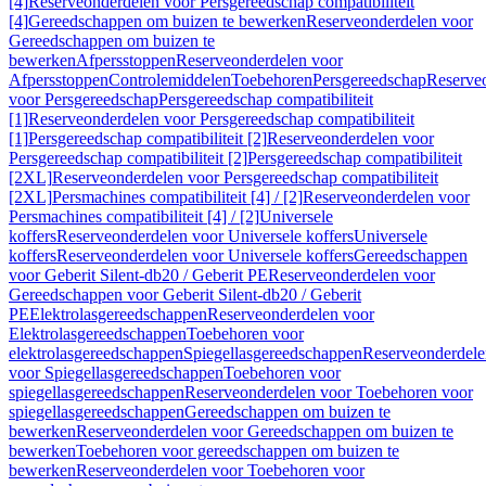
[4]
Reserveonderdelen voor Persgereedschap compatibiliteit
[4]
Gereedschappen om buizen te bewerken
Reserveonderdelen voor
Gereedschappen om buizen te
bewerken
Afpersstoppen
Reserveonderdelen voor
Afpersstoppen
Controlemiddelen
Toebehoren
Persgereedschap
Reserve
voor Persgereedschap
Persgereedschap compatibiliteit
[1]
Reserveonderdelen voor Persgereedschap compatibiliteit
[1]
Persgereedschap compatibiliteit [2]
Reserveonderdelen voor
Persgereedschap compatibiliteit [2]
Persgereedschap compatibiliteit
[2XL]
Reserveonderdelen voor Persgereedschap compatibiliteit
[2XL]
Persmachines compatibiliteit [4] / [2]
Reserveonderdelen voor
Persmachines compatibiliteit [4] / [2]
Universele
koffers
Reserveonderdelen voor Universele koffers
Universele
koffers
Reserveonderdelen voor Universele koffers
Gereedschappen
voor Geberit Silent-db20 / Geberit PE
Reserveonderdelen voor
Gereedschappen voor Geberit Silent-db20 / Geberit
PE
Elektrolasgereedschappen
Reserveonderdelen voor
Elektrolasgereedschappen
Toebehoren voor
elektrolasgereedschappen
Spiegellasgereedschappen
Reserveonderdele
voor Spiegellasgereedschappen
Toebehoren voor
spiegellasgereedschappen
Reserveonderdelen voor Toebehoren voor
spiegellasgereedschappen
Gereedschappen om buizen te
bewerken
Reserveonderdelen voor Gereedschappen om buizen te
bewerken
Toebehoren voor gereedschappen om buizen te
bewerken
Reserveonderdelen voor Toebehoren voor