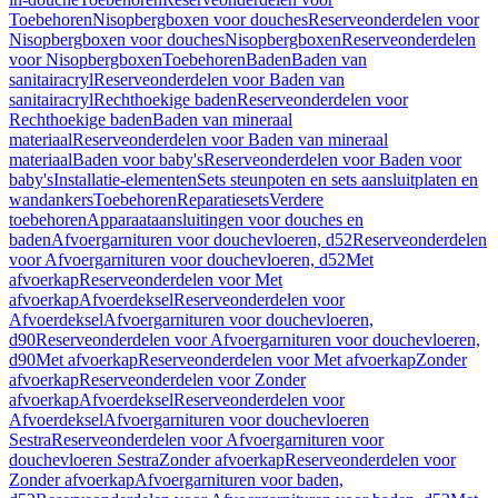
Toebehoren
Nisopbergboxen voor douches
Reserveonderdelen voor
Nisopbergboxen voor douches
Nisopbergboxen
Reserveonderdelen
voor Nisopbergboxen
Toebehoren
Baden
Baden van
sanitairacryl
Reserveonderdelen voor Baden van
sanitairacryl
Rechthoekige baden
Reserveonderdelen voor
Rechthoekige baden
Baden van mineraal
materiaal
Reserveonderdelen voor Baden van mineraal
materiaal
Baden voor baby's
Reserveonderdelen voor Baden voor
baby's
Installatie-elementen
Sets steunpoten en sets aansluitplaten en
wandankers
Toebehoren
Reparatiesets
Verdere
toebehoren
Apparaataansluitingen voor douches en
baden
Afvoergarnituren voor douchevloeren, d52
Reserveonderdelen
voor Afvoergarnituren voor douchevloeren, d52
Met
afvoerkap
Reserveonderdelen voor Met
afvoerkap
Afvoerdeksel
Reserveonderdelen voor
Afvoerdeksel
Afvoergarnituren voor douchevloeren,
d90
Reserveonderdelen voor Afvoergarnituren voor douchevloeren,
d90
Met afvoerkap
Reserveonderdelen voor Met afvoerkap
Zonder
afvoerkap
Reserveonderdelen voor Zonder
afvoerkap
Afvoerdeksel
Reserveonderdelen voor
Afvoerdeksel
Afvoergarnituren voor douchevloeren
Sestra
Reserveonderdelen voor Afvoergarnituren voor
douchevloeren Sestra
Zonder afvoerkap
Reserveonderdelen voor
Zonder afvoerkap
Afvoergarnituren voor baden,