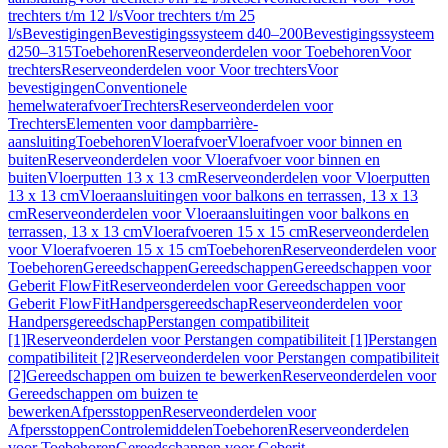
trechters t/m 12 l/s
Voor trechters t/m 25
l/s
Bevestigingen
Bevestigingssysteem d40–200
Bevestigingssysteem
d250–315
Toebehoren
Reserveonderdelen voor Toebehoren
Voor
trechters
Reserveonderdelen voor Voor trechters
Voor
bevestigingen
Conventionele
hemelwaterafvoer
Trechters
Reserveonderdelen voor
Trechters
Elementen voor dampbarrière-
aansluiting
Toebehoren
Vloerafvoer
Vloerafvoer voor binnen en
buiten
Reserveonderdelen voor Vloerafvoer voor binnen en
buiten
Vloerputten 13 x 13 cm
Reserveonderdelen voor Vloerputten
13 x 13 cm
Vloeraansluitingen voor balkons en terrassen, 13 x 13
cm
Reserveonderdelen voor Vloeraansluitingen voor balkons en
terrassen, 13 x 13 cm
Vloerafvoeren 15 x 15 cm
Reserveonderdelen
voor Vloerafvoeren 15 x 15 cm
Toebehoren
Reserveonderdelen voor
Toebehoren
Gereedschappen
Gereedschappen
Gereedschappen voor
Geberit FlowFit
Reserveonderdelen voor Gereedschappen voor
Geberit FlowFit
Handpersgereedschap
Reserveonderdelen voor
Handpersgereedschap
Perstangen compatibiliteit
[1]
Reserveonderdelen voor Perstangen compatibiliteit [1]
Perstangen
compatibiliteit [2]
Reserveonderdelen voor Perstangen compatibiliteit
[2]
Gereedschappen om buizen te bewerken
Reserveonderdelen voor
Gereedschappen om buizen te
bewerken
Afpersstoppen
Reserveonderdelen voor
Afpersstoppen
Controlemiddelen
Toebehoren
Reserveonderdelen
voor Toebehoren
Gereedschappen voor Geberit