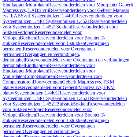
Eindkappen
Muurplaten
Reserveonderdelen voor Muurplaten
Geberit
Mapress rvs, LABS-vrij
Reserveonderdelen voor Geberit Mapress
rvs, LABS-vrij
Systeembuizen 1.4401
Reserveonderdelen voor
Systeembuizen 1.4401
Systeembuizen 1.4521
Reserveonderdelen
voor Systeembuizen 1.4521
Sokken
Reserveonderdelen voor
Sokken
Verlopen
Reserveonderdelen voor
Verlopen
Bochten
Reserveonderdelen voor Bochten
T-
stukken
Reserveonderdelen voor T-stukken
Overgangen
permanent
Reserveonderdelen voor Overgangen
permanent
Overgangen en verbindingen,
demontabel
Reserveonderdelen voor Overgangen en verbindingen,
demontabel
Eindkappen
Reserveonderdelen voor
Eindkappen
Muurplaten
Reserveonderdelen voor
Muurplaten
Compensatoren
Reserveonderdelen voor
Compensatoren
Doorvoeringen
Geberit Mapress rvs, FKM
blauw
Reserveonderdelen voor Geberit Mapress rvs, FKM
blauw
Systeembuizen 1.4401
Reserveonderdelen voor
Systeembuizen 1.4401
Systeembuizen 1.4521
Reserveonderdelen
voor Systeembuizen 1.4521
Buisstuk
Sokken
Reserveonderdelen
voor Sokken
Verlopen
Reserveonderdelen voor
Verlopen
Bochten
Reserveonderdelen voor Bochten
T-
stukken
Reserveonderdelen voor T-stukken
Overgangen
permanent
Reserveonderdelen voor Overgangen
permanent
Overgangen en verbindingen,
demontabel
Reserveonderdelen voor Overgangen en verbindingen,