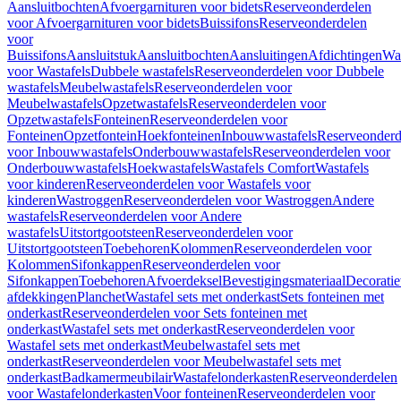
Aansluitbochten
Afvoergarnituren voor bidets
Reserveonderdelen
voor Afvoergarnituren voor bidets
Buissifons
Reserveonderdelen
voor
Buissifons
Aansluitstuk
Aansluitbochten
Aansluitingen
Afdichtingen
Was
voor Wastafels
Dubbele wastafels
Reserveonderdelen voor Dubbele
wastafels
Meubelwastafels
Reserveonderdelen voor
Meubelwastafels
Opzetwastafels
Reserveonderdelen voor
Opzetwastafels
Fonteinen
Reserveonderdelen voor
Fonteinen
Opzetfontein
Hoekfonteinen
Inbouwwastafels
Reserveonderd
voor Inbouwwastafels
Onderbouwwastafels
Reserveonderdelen voor
Onderbouwwastafels
Hoekwastafels
Wastafels Comfort
Wastafels
voor kinderen
Reserveonderdelen voor Wastafels voor
kinderen
Wastroggen
Reserveonderdelen voor Wastroggen
Andere
wastafels
Reserveonderdelen voor Andere
wastafels
Uitstortgootsteen
Reserveonderdelen voor
Uitstortgootsteen
Toebehoren
Kolommen
Reserveonderdelen voor
Kolommen
Sifonkappen
Reserveonderdelen voor
Sifonkappen
Toebehoren
Afvoerdeksel
Bevestigingsmateriaal
Decorati
afdekkingen
Planchet
Wastafel sets met onderkast
Sets fonteinen met
onderkast
Reserveonderdelen voor Sets fonteinen met
onderkast
Wastafel sets met onderkast
Reserveonderdelen voor
Wastafel sets met onderkast
Meubelwastafel sets met
onderkast
Reserveonderdelen voor Meubelwastafel sets met
onderkast
Badkamermeubilair
Wastafelonderkasten
Reserveonderdelen
voor Wastafelonderkasten
Voor fonteinen
Reserveonderdelen voor