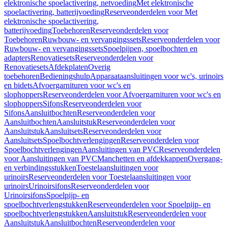
elektronische spoelactivering, netvoeding
Met elektronische
spoelactivering, batterijvoeding
Reserveonderdelen voor Met
elektronische spoelactivering,
batterijvoeding
Toebehoren
Reserveonderdelen voor
Toebehoren
Ruwbouw- en vervangingssets
Reserveonderdelen voor
Ruwbouw- en vervangingssets
Spoelpijpen, spoelbochten en
adapters
Renovatiesets
Reserveonderdelen voor
Renovatiesets
Afdekplaten
Overig
toebehoren
Bedieningshulp
Apparaataansluitingen voor wc's, urinoirs
en bidets
Afvoergarnituren voor wc's en
slophoppers
Reserveonderdelen voor Afvoergarnituren voor wc's en
slophoppers
Sifons
Reserveonderdelen voor
Sifons
Aansluitbochten
Reserveonderdelen voor
Aansluitbochten
Aansluitstuk
Reserveonderdelen voor
Aansluitstuk
Aansluitsets
Reserveonderdelen voor
Aansluitsets
Spoelbochtverlengingen
Reserveonderdelen voor
Spoelbochtverlengingen
Aansluitingen van PVC
Reserveonderdelen
voor Aansluitingen van PVC
Manchetten en afdekkappen
Overgang-
en verbindingsstukken
Toestelaansluitingen voor
urinoirs
Reserveonderdelen voor Toestelaansluitingen voor
urinoirs
Urinoirsifons
Reserveonderdelen voor
Urinoirsifons
Spoelpijp- en
spoelbochtverlengstukken
Reserveonderdelen voor Spoelpijp- en
spoelbochtverlengstukken
Aansluitstuk
Reserveonderdelen voor
Aansluitstuk
Aansluitbochten
Reserveonderdelen voor