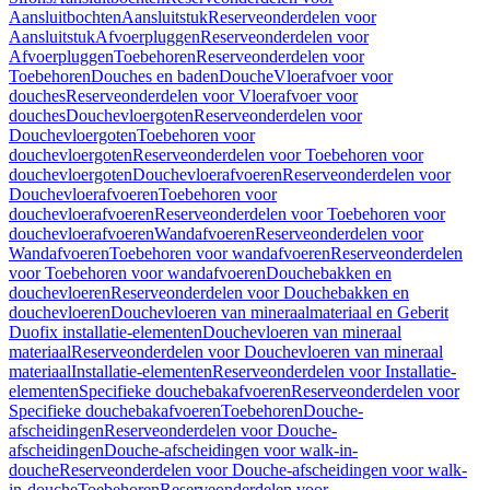
Aansluitbochten
Aansluitstuk
Reserveonderdelen voor
Aansluitstuk
Afvoerpluggen
Reserveonderdelen voor
Afvoerpluggen
Toebehoren
Reserveonderdelen voor
Toebehoren
Douches en baden
Douche
Vloerafvoer voor
douches
Reserveonderdelen voor Vloerafvoer voor
douches
Douchevloergoten
Reserveonderdelen voor
Douchevloergoten
Toebehoren voor
douchevloergoten
Reserveonderdelen voor Toebehoren voor
douchevloergoten
Douchevloerafvoeren
Reserveonderdelen voor
Douchevloerafvoeren
Toebehoren voor
douchevloerafvoeren
Reserveonderdelen voor Toebehoren voor
douchevloerafvoeren
Wandafvoeren
Reserveonderdelen voor
Wandafvoeren
Toebehoren voor wandafvoeren
Reserveonderdelen
voor Toebehoren voor wandafvoeren
Douchebakken en
douchevloeren
Reserveonderdelen voor Douchebakken en
douchevloeren
Douchevloeren van mineraalmateriaal en Geberit
Duofix installatie-elementen
Douchevloeren van mineraal
materiaal
Reserveonderdelen voor Douchevloeren van mineraal
materiaal
Installatie-elementen
Reserveonderdelen voor Installatie-
elementen
Specifieke douchebakafvoeren
Reserveonderdelen voor
Specifieke douchebakafvoeren
Toebehoren
Douche-
afscheidingen
Reserveonderdelen voor Douche-
afscheidingen
Douche-afscheidingen voor walk-in-
douche
Reserveonderdelen voor Douche-afscheidingen voor walk-
in-douche
Toebehoren
Reserveonderdelen voor