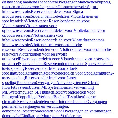
en halfhoog hangend
Toebehoren
Overgangen
Manchetten
Nippels,
rozetten en doorstroombegrenzers
Inbouwreservoirs
Sigma
inbouwreservoirs
Reserveonderdelen voor Sigma
inbouwreservoirs
Spoelpijpen
Toebehoren
Vlotterkranen en
spoelventielen
Vlotterkranen
Reserveonderdelen voor
Vlotterkranen
Vlotterkranen voor
opbouwreservoirs
Reserveonderdelen voor Vlotterkranen voor
opbouwreservoirs
Vlotterkranen voor
inbouwreservoirs
Reserveonderdelen voor Vlotterkranen voor
inbouwreservoirs
Vlotterkranen voor ceramische
reservoirs
Reserveonderdelen voor Vlotterkranen voor ceramische
reservoirs
Vlotterkranen voor reservoirs
universeel
Reserveonderdelen voor Vlotterkranen voor reservoirs
universeel
Spoelventielen
Reserveonderdelen voor Spoelventielen
2-
toets spoeling
Reserveonderdelen voor 2-toets
spoeling
Spoelgarnituren
Reserveonderdelen voor Spoelgarnituren
2-
toets spoeling
Reserveonderdelen voor 2-toets
spoeling
Toebehoren
Overgangen
Aanvoersystemen
Geberit
FlowFit
Systeembuizen ML
Systeembuizen verwarming
ML
Systeembuizen SL
Fittingen
Reserveonderdelen voor
Fittingen
Koppelingen
Verlopen
Bochten
T-stukken
Interne
circulatie
Reserveonderdelen voor Interne circulatie
Overgangen
permanent
Overgangen en verbindingen,
demontabel
Reserveonderdelen voor Overgangen en verbindingen,
demontabel
Eindkappen
Muurplaten
Verdeler met