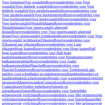
Voor fonteinen
Voor wastafels
Reserveonderdelen voor Voor
wastafels
Voor dubbele wastafels
Reserveonderdelen voor Voor
dubbele wastafels
Voor meubelwastafels
Reserveonderdelen voor
Voor meubelwastafels
Voor hoekfonteinen
Reserveonderdelen voor
Voor hoekfonteinen
Voor hoekwastafels
Reserveonderdelen voor
Voor hoekwastafels
Wastafelplaaten
Reserveonderdelen voor
Wastafelplaaten
Voor opzetwastafel afgerond
design
Reserveonderdelen voor Voor opzetwastafel afgerond
design
Voor opzetwastafel rechthoekig
Reserveonderdelen voor Voor
opzetwastafel rechthoekig
Zijkasten
Reserveonderdelen voor
Zijkasten
Lage zijkasten
Reserveonderdelen voor Lage
zijkasten
Hoge kasten
Reserveonderdelen voor Hoge kasten
Half
hoge kasten
Reserveonderdelen voor Half hoge
kasten
Hangkasten
Reserveonderdelen voor Hangkasten
Ander
badkamermeubilair
Reserveonderdelen voor Ander
badkamermeubilair
Planchet
Reserveonderdelen voor
Planchet
Toebehoren
Reserveonderdelen voor Toebehoren
Lade-
indelers voor schuifladen en indelingsboxen
Handdoekhouders en
handdoekhaken
Lichtelementen
Houder voor wastafelplaten
Greep
Set
steunpoten
Magneetwanden
Contactdozen
Reserveonderdelen voor
Contactdozen
Verdere toebehoren
Spiegels en
spiegelkasten
Spiegel
Reserveonderdelen voor Spiegel
Met
geïntegreerde verlichting
Reserveonderdelen voor Met geïntegreerde
verlichting
Spiegelkasten
Reserveonderdelen voor Spiegelkasten
Met
geïntegreerde verlichting
Reserveonderdelen voor Met geïntegreerde