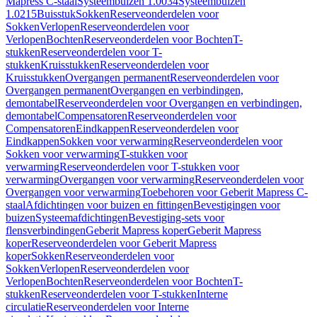
Mapress C-staal
Systeembuizen 1.0034
Systeembuizen
1.0215
Buisstuk
Sokken
Reserveonderdelen voor
Sokken
Verlopen
Reserveonderdelen voor
Verlopen
Bochten
Reserveonderdelen voor Bochten
T-
stukken
Reserveonderdelen voor T-
stukken
Kruisstukken
Reserveonderdelen voor
Kruisstukken
Overgangen permanent
Reserveonderdelen voor
Overgangen permanent
Overgangen en verbindingen,
demontabel
Reserveonderdelen voor Overgangen en verbindingen,
demontabel
Compensatoren
Reserveonderdelen voor
Compensatoren
Eindkappen
Reserveonderdelen voor
Eindkappen
Sokken voor verwarming
Reserveonderdelen voor
Sokken voor verwarming
T-stukken voor
verwarming
Reserveonderdelen voor T-stukken voor
verwarming
Overgangen voor verwarming
Reserveonderdelen voor
Overgangen voor verwarming
Toebehoren voor Geberit Mapress C-
staal
Afdichtingen voor buizen en fittingen
Bevestigingen voor
buizen
Systeemafdichtingen
Bevestiging-sets voor
flensverbindingen
Geberit Mapress koper
Geberit Mapress
koper
Reserveonderdelen voor Geberit Mapress
koper
Sokken
Reserveonderdelen voor
Sokken
Verlopen
Reserveonderdelen voor
Verlopen
Bochten
Reserveonderdelen voor Bochten
T-
stukken
Reserveonderdelen voor T-stukken
Interne
circulatie
Reserveonderdelen voor Interne