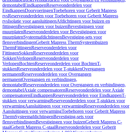
demontabel
Eindkappen
Reserveonderdelen voor
Eindkappen
Doorvoeringen
Toebehoren voor Geberit Mapress
rvs
Reserveonderdelen voor Toebehoren voor Geberit Mapress
rvs
Isolatie voor aansluitingen
Afdichtingen voor buizen en
fittingen
Bevestigingen voor buizen
Bevestigingen voor
muurplaten
Reserveonderdelen voor Bevestigingen voor
muurplaten
Systeemafdichtingen
Bevestiging-sets voor
flensverbindingen
Geberit Mapress Therm
Systeembuizen
Therm
Fittingen
Reserveonderdelen voor
Fittingen
Sokken
Reserveonderdelen voor
Sokken
Verlopen
Reserveonderdelen voor
Verlopen
Bochten
Reserveonderdelen voor Bochten
T-
stukken
Reserveonderdelen voor T-stukken
Overgangen
permanent
Reserveonderdelen voor Overgangen
permanent
Overgangen en verbindingen,
demontabel
Reserveonderdelen voor Overgangen en verbindingen,
demontabel
Axiale compensatoren
Reserveonderdelen voor Axiale
compensatoren
Eindkappen
Reserveonderdelen voor Eindkappen
T-
stukken voor verwarming
Reserveonderdelen voor T-stukken voor
verwarming
Aansluitingen voor verwarming
Reserveonderdelen voor
Aansluitingen voor verwarming
Toebehoren voor Geberit Mapress
Therm
Systeemafdichtingen
Bevestiging-sets voor
flensverbindingen
Bevestigingen voor buizen
Geberit Mapress C-
staal
Geberit Mapress C-staal
Reserveonderdelen voor Geberit