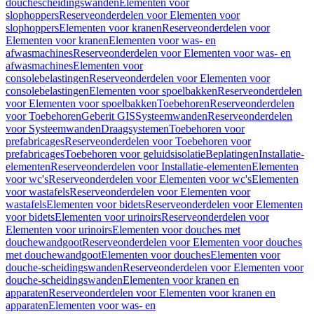
douchescheidingswanden
Elementen voor
slophoppers
Reserveonderdelen voor Elementen voor
slophoppers
Elementen voor kranen
Reserveonderdelen voor
Elementen voor kranen
Elementen voor was- en
afwasmachines
Reserveonderdelen voor Elementen voor was- en
afwasmachines
Elementen voor
consolebelastingen
Reserveonderdelen voor Elementen voor
consolebelastingen
Elementen voor spoelbakken
Reserveonderdelen
voor Elementen voor spoelbakken
Toebehoren
Reserveonderdelen
voor Toebehoren
Geberit GIS
Systeemwanden
Reserveonderdelen
voor Systeemwanden
Draagsystemen
Toebehoren voor
prefabricages
Reserveonderdelen voor Toebehoren voor
prefabricages
Toebehoren voor geluidsisolatie
Beplatingen
Installatie-
elementen
Reserveonderdelen voor Installatie-elementen
Elementen
voor wc's
Reserveonderdelen voor Elementen voor wc's
Elementen
voor wastafels
Reserveonderdelen voor Elementen voor
wastafels
Elementen voor bidets
Reserveonderdelen voor Elementen
voor bidets
Elementen voor urinoirs
Reserveonderdelen voor
Elementen voor urinoirs
Elementen voor douches met
douchewandgoot
Reserveonderdelen voor Elementen voor douches
met douchewandgoot
Elementen voor douches
Elementen voor
douche-scheidingswanden
Reserveonderdelen voor Elementen voor
douche-scheidingswanden
Elementen voor kranen en
apparaten
Reserveonderdelen voor Elementen voor kranen en
apparaten
Elementen voor was- en