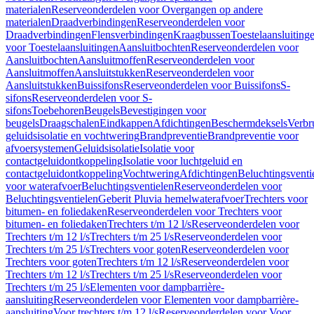
materialen
Reserveonderdelen voor Overgangen op andere
materialen
Draadverbindingen
Reserveonderdelen voor
Draadverbindingen
Flensverbindingen
Kraagbussen
Toestelaansluiting
voor Toestelaansluitingen
Aansluitbochten
Reserveonderdelen voor
Aansluitbochten
Aansluitmoffen
Reserveonderdelen voor
Aansluitmoffen
Aansluitstukken
Reserveonderdelen voor
Aansluitstukken
Buissifons
Reserveonderdelen voor Buissifons
S-
sifons
Reserveonderdelen voor S-
sifons
Toebehoren
Beugels
Bevestigingen voor
beugels
Draagschalen
Eindkappen
Afdichtingen
Beschermdeksels
Verbr
geluidsisolatie en vochtwering
Brandpreventie
Brandpreventie voor
afvoersystemen
Geluidsisolatie
Isolatie voor
contactgeluidontkoppeling
Isolatie voor luchtgeluid en
contactgeluidontkoppeling
Vochtwering
Afdichtingen
Beluchtingsventi
voor waterafvoer
Beluchtingsventielen
Reserveonderdelen voor
Beluchtingsventielen
Geberit Pluvia hemelwaterafvoer
Trechters voor
bitumen- en foliedaken
Reserveonderdelen voor Trechters voor
bitumen- en foliedaken
Trechters t/m 12 l/s
Reserveonderdelen voor
Trechters t/m 12 l/s
Trechters t/m 25 l/s
Reserveonderdelen voor
Trechters t/m 25 l/s
Trechters voor goten
Reserveonderdelen voor
Trechters voor goten
Trechters t/m 12 l/s
Reserveonderdelen voor
Trechters t/m 12 l/s
Trechters t/m 25 l/s
Reserveonderdelen voor
Trechters t/m 25 l/s
Elementen voor dampbarrière-
aansluiting
Reserveonderdelen voor Elementen voor dampbarrière-
aansluiting
Voor trechters t/m 12 l/s
Reserveonderdelen voor Voor