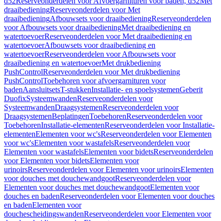
d52
Reserveonderdelen voor Afvoergarnituren voor baden, d52
Met
draaibediening
Reserveonderdelen voor Met
draaibediening
Afbouwsets voor draaibediening
Reserveonderdelen
voor Afbouwsets voor draaibediening
Met draaibediening en
watertoevoer
Reserveonderdelen voor Met draaibediening en
watertoevoer
Afbouwsets voor draaibediening en
watertoevoer
Reserveonderdelen voor Afbouwsets voor
draaibediening en watertoevoer
Met drukbediening
PushControl
Reserveonderdelen voor Met drukbediening
PushControl
Toebehoren voor afvoergarnituren voor
baden
Aansluitsets
T-stukken
Installatie- en spoelsystemen
Geberit
Duofix
Systeemwanden
Reserveonderdelen voor
Systeemwanden
Draagsystemen
Reserveonderdelen voor
Draagsystemen
Beplatingen
Toebehoren
Reserveonderdelen voor
Toebehoren
Installatie-elementen
Reserveonderdelen voor Installatie-
elementen
Elementen voor wc's
Reserveonderdelen voor Elementen
voor wc's
Elementen voor wastafels
Reserveonderdelen voor
Elementen voor wastafels
Elementen voor bidets
Reserveonderdelen
voor Elementen voor bidets
Elementen voor
urinoirs
Reserveonderdelen voor Elementen voor urinoirs
Elementen
voor douches met douchewandgoot
Reserveonderdelen voor
Elementen voor douches met douchewandgoot
Elementen voor
douches en baden
Reserveonderdelen voor Elementen voor douches
en baden
Elementen voor
douchescheidingswanden
Reserveonderdelen voor Elementen voor