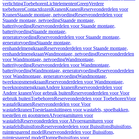
verlichting
Toebehoren
Lichtelementen
Greep
Verdere
toebehoren
Contactdozen
Kranen
Kranen
Reserveonderdelen voor
Kranen
Staande montage, netvoeding
Reserveonderdelen voor
Staande montage, netvoeding
Staande montage,
batterijvoeding
Reserveonderdelen voor Staande montage,
batterijvoeding
Staande montage,
generatorvoeding
Reserveonderdelen voor Staande montage,
generatorvoeding
Staande montage,
eenhandelmengkraan
Reserveonderdelen voor Staande montage,
eenhandelmengkraan
Wandmontage, netvoeding
Reserveonderdelen
voor Wandmontage, netvoeding
Wandmontage,
batterijvoeding
Reserveonderdelen voor Wandmontage,
batterijvoeding
Wandmontage, generatorvoeding
Reserveonderdelen
voor Wandmontage, generatorvoeding
Wandmontage,
tweeknopsmengkraan
Reserveonderdelen voor Wandmontage,
tweeknopsmengkraan
Andere kranen
Reserveonderdelen voor
Andere kranen
Voor gebruik buiten
Reserveonderdelen voor Voor
gebruik buiten
Toebehoren
Reserveonderdelen voor Toebehoren
Voor
wastafelkranen
Reserveonderdelen voor Voor
wastafelkranen
Toestelaansluitingen voor wastafels, spoelbakken,
toestellen en gootstenen
Afvoergarnituren voor
wastafels
Reserveonderdelen voor Afvoergarnituren voor
wastafels
Buissifons
Reserveonderdelen voor Buissifons
Buissifons,
ruimtesparend model
Reserveonderdelen voor Buissifons,
ruimtesparend model
Dompelbuissifons voor