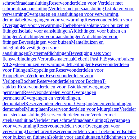
schroefdraadaansluiting
Reserveonderdelen voor Verdeler met
schroefdraadaansluiting
Verdeler met persaansluiting
T-stukken voor
verwarming
Overgangen en aansluitingen voor verwarming,
demontabel
Overgangen voor verwarming
Reserveonderdelen voor
Overgangen voor verwarming
Toebehoren
Isolatie voor buizen en
fittingen
Isolatie voor aansluitingen
Afdichtingen voor buizen en
fittingen
Afdichtingen voor aansluitingen
Afdichtingen voor
fittingen
Bevestigingen voor buizen
Mantelbuizen en
inleghulp
Bevestigingen voor
aansluitingen
Systeemafdichtingen
Bevestiging-sets voor
flensverbindingen
Verbruiksmateriaal
Geberit PushFit
Systeembuizen
ML
Systeembuizen verwarming, ML
Fittingen
Reserveonderdelen
voor Fittingen
Koppelingen
Reserveonderdelen voor
Koppelingen
Verlopen
Reserveonderdelen voor
Verlopen
Bochten
Reserveonderdelen voor Bochten
T-
stukken
Reserveonderdelen voor T-stukken
Overgangen
permanent
Reserveonderdelen voor Overgangen
permanent
Overgangen en verbindingen,
demontabel
Reserveonderdelen voor Overgangen en verbindingen,
demontabel
Muurplaten
Reserveonderdelen voor Muurplaten
Verdeler
met steekaansluiting
Reserveonderdelen voor Verdeler met
steekaansluiting
Verdeler met schroefdraadaansluiting
Overgangen
voor verwarming
Reserveonderdelen voor Overgangen voor
verwarming
Toebehoren
Reserveonderdelen voor Toebehoren
Isolatie
voor buizen en fittingen
Isolatie voor aansluitingen
Afdichtingen voor