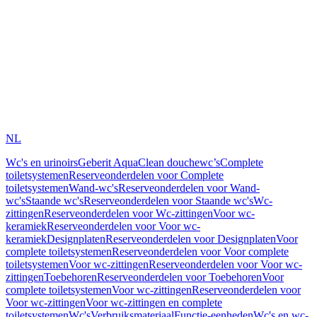
NL
Wc's en urinoirs
Geberit AquaClean douchewc’s
Complete
toiletsystemen
Reserveonderdelen voor Complete
toiletsystemen
Wand-wc's
Reserveonderdelen voor Wand-
wc's
Staande wc's
Reserveonderdelen voor Staande wc's
Wc-
zittingen
Reserveonderdelen voor Wc-zittingen
Voor wc-
keramiek
Reserveonderdelen voor Voor wc-
keramiek
Designplaten
Reserveonderdelen voor Designplaten
Voor
complete toiletsystemen
Reserveonderdelen voor Voor complete
toiletsystemen
Voor wc-zittingen
Reserveonderdelen voor Voor wc-
zittingen
Toebehoren
Reserveonderdelen voor Toebehoren
Voor
complete toiletsystemen
Voor wc-zittingen
Reserveonderdelen voor
Voor wc-zittingen
Voor wc-zittingen en complete
toiletsystemen
Wc's
Verbruiksmateriaal
Functie-eenheden
Wc's en wc-