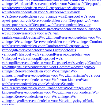
zittingen
Wand-wc's
Reserveonderdelen voor Wand-wc's
Diepspoel-
wc’s
Reserveonderdelen voor Diepspoel-wc’s
Vlakspoel-
wc’s
Reserveonderdelen voor Vlakspoel-wc’s
Staande
wc's
Reserveonderdelen voor Staande wc's
Diepspoel-wc's voor
opzet spoelreservoir
Reserveonderdelen voor Diepspoel-wc's voor
opzet spoelreservoir
Diepspoel-wc’s
Reserveonderdelen voor
Diepspoel-wc’s
Vlakspoel-wc’s
Reserveonderdelen voor Vlakspoel-
wc’s
Opbouwreservoirs voor wc's, van
sanitairkeramiek
Geplaatst
Wc-zittingen
Reserveonderdelen voor Wc-
zittingen
Wc-zittingen
Reserveonderdelen voor Wc-zittingen
Comfort-
wc's
Reserveonderdelen voor Comfort-wc's
Diepspoel-wc’s
verhoogd
Reserveonderdelen voor Diepspoel-wc’s
verhoogd
Vlakspoel-wc’s verhoogd
Reserveonderdelen voor
Vlakspoel-wc’s verhoogd
Diepspoel-wc's
verlengd
Reserveonderdelen voor Diepspoel-wc's verlengd
Comfort
wc-zittingen
Reserveonderdelen voor Comfort wc-zittingen
Wc-
zittingen
Reserveonderdelen voor Wc-zittingen
Wc-
zittingsringen
Reserveonderdelen voor Wc-zittingsringen
Wc’s voor
kinderen
Reserveonderdelen voor Wc’s voor kinderen
Wand-
wc's
Reserveonderdelen voor Wand-wc's
Staande
wc's
Reserveonderdelen voor Staande wc's
Wc-zittingen voor
kinderen
Reserveonderdelen voor Wc-zittingen voor kinderen
Wc-
zittingen
Reserveonderdelen voor Wc-zittingen
Wc-
zittingsringen
Reserveonderdelen voor Wc-zittingsringen
Hurk-
wc's
Met