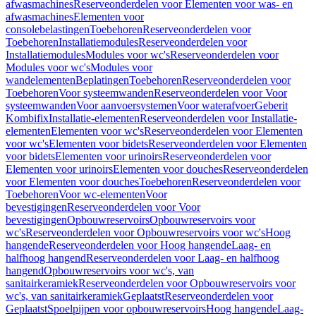
afwasmachines
Reserveonderdelen voor Elementen voor was- en
afwasmachines
Elementen voor
consolebelastingen
Toebehoren
Reserveonderdelen voor
Toebehoren
Installatiemodules
Reserveonderdelen voor
Installatiemodules
Modules voor wc's
Reserveonderdelen voor
Modules voor wc's
Modules voor
wandelementen
Beplatingen
Toebehoren
Reserveonderdelen voor
Toebehoren
Voor systeemwanden
Reserveonderdelen voor Voor
systeemwanden
Voor aanvoersystemen
Voor waterafvoer
Geberit
Kombifix
Installatie-elementen
Reserveonderdelen voor Installatie-
elementen
Elementen voor wc's
Reserveonderdelen voor Elementen
voor wc's
Elementen voor bidets
Reserveonderdelen voor Elementen
voor bidets
Elementen voor urinoirs
Reserveonderdelen voor
Elementen voor urinoirs
Elementen voor douches
Reserveonderdelen
voor Elementen voor douches
Toebehoren
Reserveonderdelen voor
Toebehoren
Voor wc-elementen
Voor
bevestigingen
Reserveonderdelen voor Voor
bevestigingen
Opbouwreservoirs
Opbouwreservoirs voor
wc's
Reserveonderdelen voor Opbouwreservoirs voor wc's
Hoog
hangende
Reserveonderdelen voor Hoog hangende
Laag- en
halfhoog hangend
Reserveonderdelen voor Laag- en halfhoog
hangend
Opbouwreservoirs voor wc's, van
sanitairkeramiek
Reserveonderdelen voor Opbouwreservoirs voor
wc's, van sanitairkeramiek
Geplaatst
Reserveonderdelen voor
Geplaatst
Spoelpijpen voor opbouwreservoirs
Hoog hangende
Laag-