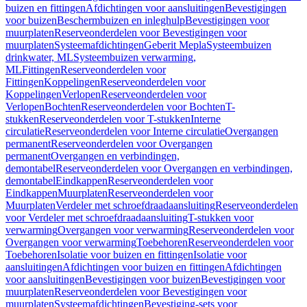
buizen en fittingen
Afdichtingen voor aansluitingen
Bevestigingen
voor buizen
Beschermbuizen en inleghulp
Bevestigingen voor
muurplaten
Reserveonderdelen voor Bevestigingen voor
muurplaten
Systeemafdichtingen
Geberit Mepla
Systeembuizen
drinkwater, ML
Systeembuizen verwarming,
ML
Fittingen
Reserveonderdelen voor
Fittingen
Koppelingen
Reserveonderdelen voor
Koppelingen
Verlopen
Reserveonderdelen voor
Verlopen
Bochten
Reserveonderdelen voor Bochten
T-
stukken
Reserveonderdelen voor T-stukken
Interne
circulatie
Reserveonderdelen voor Interne circulatie
Overgangen
permanent
Reserveonderdelen voor Overgangen
permanent
Overgangen en verbindingen,
demontabel
Reserveonderdelen voor Overgangen en verbindingen,
demontabel
Eindkappen
Reserveonderdelen voor
Eindkappen
Muurplaten
Reserveonderdelen voor
Muurplaten
Verdeler met schroefdraadaansluiting
Reserveonderdelen
voor Verdeler met schroefdraadaansluiting
T-stukken voor
verwarming
Overgangen voor verwarming
Reserveonderdelen voor
Overgangen voor verwarming
Toebehoren
Reserveonderdelen voor
Toebehoren
Isolatie voor buizen en fittingen
Isolatie voor
aansluitingen
Afdichtingen voor buizen en fittingen
Afdichtingen
voor aansluitingen
Bevestigingen voor buizen
Bevestigingen voor
muurplaten
Reserveonderdelen voor Bevestigingen voor
muurplaten
Systeemafdichtingen
Bevestiging-sets voor