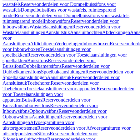
wastafels
Reserveonderdelen voor Dompelbuissifons voor
wastafels
Dompelbuissifons voor wastafels, ruimtesparend
model
Reserveonderdelen voor Dompelbuissifons voor wastafels,
ruimtesparend model
Inbouwsifons
Reserveonderdelen voor
Inbouwsifons
Wastafelaansluitingen
Reserveonderdelen voor
Wastafelaansluitingen
Aansluitstuk
Aansluitbochten
Abdeckungen
Aans
voor
Aansluitingen
Afdichtingen
Verlengingen
Inbouwboxen
Reserveonderd
voor Inbouwboxen
Toestelaansluitingen voor
spoelbakken
Reserveonderdelen voor Toestelaansluitingen voor
spoelbakken
Buissifons
Reserveonderdelen voor
Buissifons
Dubbelkamersifons
Reserveonderdelen voor
Dubbelkamersifons
Spoelbakaansluitingen
Reserveonderdelen voor
Spoelbakaansluitingen
Aansluitstuk
Reserveonderdelen voor
Aansluitstuk
Toebehoren
Reserveonderdelen voor
Toebehoren
Toestelaansluitingen voor apparaten
Reserveonderdelen
voor Toestelaansluitingen voor
apparaten
Buissifons
Reserveonderdelen voor
Buissifons
Inbouwsifons
Reserveonderdelen voor
Inbouwsifons
Opbouwsifons
Reserveonderdelen voor
Opbouwsifons
Aansluitingen
Reserveonderdelen voor
Aansluitingen
Afvoergarnituren voor
uitstortgootstenen
Reserveonderdelen voor Afvoergarnituren voor
uitstortgootstenen
Sifons
Reserveonderdelen voor
Sifons
Aansluitbochten
Reserveonderdelen voor