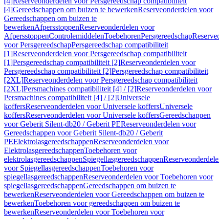
[4]
Reserveonderdelen voor Persgereedschap compatibiliteit
[4]
Gereedschappen om buizen te bewerken
Reserveonderdelen voor
Gereedschappen om buizen te
bewerken
Afpersstoppen
Reserveonderdelen voor
Afpersstoppen
Controlemiddelen
Toebehoren
Persgereedschap
Reserve
voor Persgereedschap
Persgereedschap compatibiliteit
[1]
Reserveonderdelen voor Persgereedschap compatibiliteit
[1]
Persgereedschap compatibiliteit [2]
Reserveonderdelen voor
Persgereedschap compatibiliteit [2]
Persgereedschap compatibiliteit
[2XL]
Reserveonderdelen voor Persgereedschap compatibiliteit
[2XL]
Persmachines compatibiliteit [4] / [2]
Reserveonderdelen voor
Persmachines compatibiliteit [4] / [2]
Universele
koffers
Reserveonderdelen voor Universele koffers
Universele
koffers
Reserveonderdelen voor Universele koffers
Gereedschappen
voor Geberit Silent-db20 / Geberit PE
Reserveonderdelen voor
Gereedschappen voor Geberit Silent-db20 / Geberit
PE
Elektrolasgereedschappen
Reserveonderdelen voor
Elektrolasgereedschappen
Toebehoren voor
elektrolasgereedschappen
Spiegellasgereedschappen
Reserveonderdele
voor Spiegellasgereedschappen
Toebehoren voor
spiegellasgereedschappen
Reserveonderdelen voor Toebehoren voor
spiegellasgereedschappen
Gereedschappen om buizen te
bewerken
Reserveonderdelen voor Gereedschappen om buizen te
bewerken
Toebehoren voor gereedschappen om buizen te
bewerken
Reserveonderdelen voor Toebehoren voor