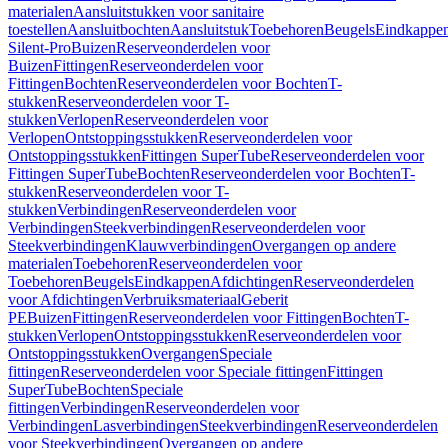
materialen
Aansluitstukken voor sanitaire
toestellen
Aansluitbochten
Aansluitstuk
Toebehoren
Beugels
Eindkappe
Silent-Pro
Buizen
Reserveonderdelen voor
Buizen
Fittingen
Reserveonderdelen voor
Fittingen
Bochten
Reserveonderdelen voor Bochten
T-
stukken
Reserveonderdelen voor T-
stukken
Verlopen
Reserveonderdelen voor
Verlopen
Ontstoppingsstukken
Reserveonderdelen voor
Ontstoppingsstukken
Fittingen SuperTube
Reserveonderdelen voor
Fittingen SuperTube
Bochten
Reserveonderdelen voor Bochten
T-
stukken
Reserveonderdelen voor T-
stukken
Verbindingen
Reserveonderdelen voor
Verbindingen
Steekverbindingen
Reserveonderdelen voor
Steekverbindingen
Klauwverbindingen
Overgangen op andere
materialen
Toebehoren
Reserveonderdelen voor
Toebehoren
Beugels
Eindkappen
Afdichtingen
Reserveonderdelen
voor Afdichtingen
Verbruiksmateriaal
Geberit
PE
Buizen
Fittingen
Reserveonderdelen voor Fittingen
Bochten
T-
stukken
Verlopen
Ontstoppingsstukken
Reserveonderdelen voor
Ontstoppingsstukken
Overgangen
Speciale
fittingen
Reserveonderdelen voor Speciale fittingen
Fittingen
SuperTube
Bochten
Speciale
fittingen
Verbindingen
Reserveonderdelen voor
Verbindingen
Lasverbindingen
Steekverbindingen
Reserveonderdelen
voor Steekverbindingen
Overgangen op andere