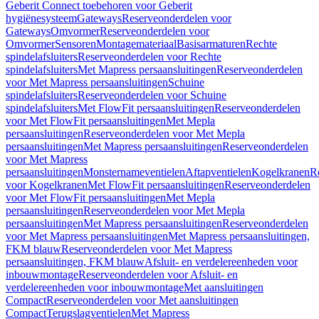
Geberit Connect toebehoren voor Geberit
hygiënesysteem
Gateways
Reserveonderdelen voor
Gateways
Omvormer
Reserveonderdelen voor
Omvormer
Sensoren
Montagemateriaal
Basisarmaturen
Rechte
spindelafsluiters
Reserveonderdelen voor Rechte
spindelafsluiters
Met Mapress persaansluitingen
Reserveonderdelen
voor Met Mapress persaansluitingen
Schuine
spindelafsluiters
Reserveonderdelen voor Schuine
spindelafsluiters
Met FlowFit persaansluitingen
Reserveonderdelen
voor Met FlowFit persaansluitingen
Met Mepla
persaansluitingen
Reserveonderdelen voor Met Mepla
persaansluitingen
Met Mapress persaansluitingen
Reserveonderdelen
voor Met Mapress
persaansluitingen
Monsternameventielen
Aftapventielen
Kogelkranen
R
voor Kogelkranen
Met FlowFit persaansluitingen
Reserveonderdelen
voor Met FlowFit persaansluitingen
Met Mepla
persaansluitingen
Reserveonderdelen voor Met Mepla
persaansluitingen
Met Mapress persaansluitingen
Reserveonderdelen
voor Met Mapress persaansluitingen
Met Mapress persaansluitingen,
FKM blauw
Reserveonderdelen voor Met Mapress
persaansluitingen, FKM blauw
Afsluit- en verdelereenheden voor
inbouwmontage
Reserveonderdelen voor Afsluit- en
verdelereenheden voor inbouwmontage
Met aansluitingen
Compact
Reserveonderdelen voor Met aansluitingen
Compact
Terugslagventielen
Met Mapress