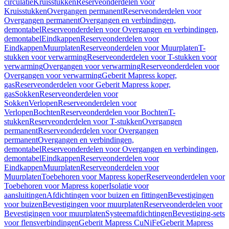
circulatie
Kruisstukken
Reserveonderdelen voor
Kruisstukken
Overgangen permanent
Reserveonderdelen voor
Overgangen permanent
Overgangen en verbindingen,
demontabel
Reserveonderdelen voor Overgangen en verbindingen,
demontabel
Eindkappen
Reserveonderdelen voor
Eindkappen
Muurplaten
Reserveonderdelen voor Muurplaten
T-
stukken voor verwarming
Reserveonderdelen voor T-stukken voor
verwarming
Overgangen voor verwarming
Reserveonderdelen voor
Overgangen voor verwarming
Geberit Mapress koper,
gas
Reserveonderdelen voor Geberit Mapress koper,
gas
Sokken
Reserveonderdelen voor
Sokken
Verlopen
Reserveonderdelen voor
Verlopen
Bochten
Reserveonderdelen voor Bochten
T-
stukken
Reserveonderdelen voor T-stukken
Overgangen
permanent
Reserveonderdelen voor Overgangen
permanent
Overgangen en verbindingen,
demontabel
Reserveonderdelen voor Overgangen en verbindingen,
demontabel
Eindkappen
Reserveonderdelen voor
Eindkappen
Muurplaten
Reserveonderdelen voor
Muurplaten
Toebehoren voor Mapress koper
Reserveonderdelen voor
Toebehoren voor Mapress koper
Isolatie voor
aansluitingen
Afdichtingen voor buizen en fittingen
Bevestigingen
voor buizen
Bevestigingen voor muurplaten
Reserveonderdelen voor
Bevestigingen voor muurplaten
Systeemafdichtingen
Bevestiging-sets
voor flensverbindingen
Geberit Mapress CuNiFe
Geberit Mapress