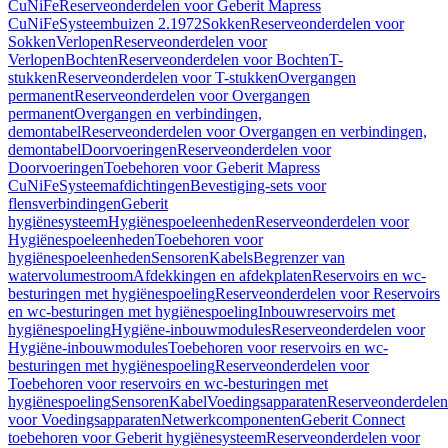
CuNiFe
Reserveonderdelen voor Geberit Mapress
CuNiFe
Systeembuizen 2.1972
Sokken
Reserveonderdelen voor
Sokken
Verlopen
Reserveonderdelen voor
Verlopen
Bochten
Reserveonderdelen voor Bochten
T-
stukken
Reserveonderdelen voor T-stukken
Overgangen
permanent
Reserveonderdelen voor Overgangen
permanent
Overgangen en verbindingen,
demontabel
Reserveonderdelen voor Overgangen en verbindingen,
demontabel
Doorvoeringen
Reserveonderdelen voor
Doorvoeringen
Toebehoren voor Geberit Mapress
CuNiFe
Systeemafdichtingen
Bevestiging-sets voor
flensverbindingen
Geberit
hygiënesysteem
Hygiënespoeleenheden
Reserveonderdelen voor
Hygiënespoeleenheden
Toebehoren voor
hygiënespoeleenheden
Sensoren
Kabels
Begrenzer van
watervolumestroom
Afdekkingen en afdekplaten
Reservoirs en wc-
besturingen met hygiënespoeling
Reserveonderdelen voor Reservoirs
en wc-besturingen met hygiënespoeling
Inbouwreservoirs met
hygiënespoeling
Hygiëne-inbouwmodules
Reserveonderdelen voor
Hygiëne-inbouwmodules
Toebehoren voor reservoirs en wc-
besturingen met hygiënespoeling
Reserveonderdelen voor
Toebehoren voor reservoirs en wc-besturingen met
hygiënespoeling
Sensoren
Kabel
Voedingsapparaten
Reserveonderdelen
voor Voedingsapparaten
Netwerkcomponenten
Geberit Connect
toebehoren voor Geberit hygiënesysteem
Reserveonderdelen voor