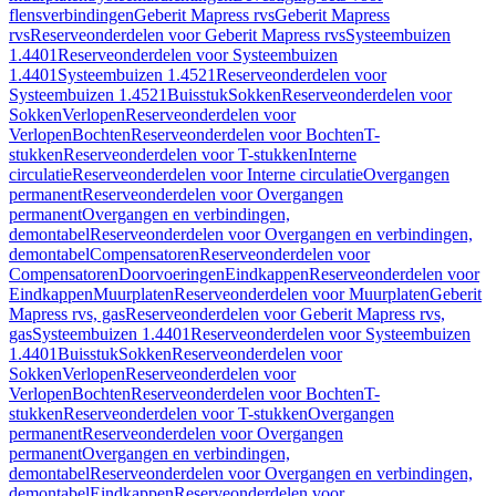
flensverbindingen
Geberit Mapress rvs
Geberit Mapress
rvs
Reserveonderdelen voor Geberit Mapress rvs
Systeembuizen
1.4401
Reserveonderdelen voor Systeembuizen
1.4401
Systeembuizen 1.4521
Reserveonderdelen voor
Systeembuizen 1.4521
Buisstuk
Sokken
Reserveonderdelen voor
Sokken
Verlopen
Reserveonderdelen voor
Verlopen
Bochten
Reserveonderdelen voor Bochten
T-
stukken
Reserveonderdelen voor T-stukken
Interne
circulatie
Reserveonderdelen voor Interne circulatie
Overgangen
permanent
Reserveonderdelen voor Overgangen
permanent
Overgangen en verbindingen,
demontabel
Reserveonderdelen voor Overgangen en verbindingen,
demontabel
Compensatoren
Reserveonderdelen voor
Compensatoren
Doorvoeringen
Eindkappen
Reserveonderdelen voor
Eindkappen
Muurplaten
Reserveonderdelen voor Muurplaten
Geberit
Mapress rvs, gas
Reserveonderdelen voor Geberit Mapress rvs,
gas
Systeembuizen 1.4401
Reserveonderdelen voor Systeembuizen
1.4401
Buisstuk
Sokken
Reserveonderdelen voor
Sokken
Verlopen
Reserveonderdelen voor
Verlopen
Bochten
Reserveonderdelen voor Bochten
T-
stukken
Reserveonderdelen voor T-stukken
Overgangen
permanent
Reserveonderdelen voor Overgangen
permanent
Overgangen en verbindingen,
demontabel
Reserveonderdelen voor Overgangen en verbindingen,
demontabel
Eindkappen
Reserveonderdelen voor