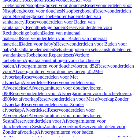
Toebehoren
Nisopbergboxen voor douches
Reserveonderdelen voor
Nisopbergboxen voor douches
Nisopbergboxen
Reserveonderdelen
voor Nisopbergboxen
Toebehoren
Baden
Baden van
sanitairacryl
Reserveonderdelen voor Baden van
sanitairacryl
Rechthoekige baden
Reserveonderdelen voor
Rechthoekige baden
Baden van mineraal
materiaal
Reserveonderdelen voor Baden van mineraal
materiaal
Baden voor baby's
Reserveonderdelen voor Baden voor
baby's
Installatie-elementen
Sets steunpoten en sets aansluitplaten en
wandankers
Toebehoren
Reparatiesets
Verdere
toebehoren
Apparaataansluitingen voor douches en
baden
Afvoergarnituren voor douchevloeren, d52
Reserveonderdelen
voor Afvoergarnituren voor douchevloeren, d52
Met
afvoerkap
Reserveonderdelen voor Met
afvoerkap
Afvoerdeksel
Reserveonderdelen voor
Afvoerdeksel
Afvoergarnituren voor douchevloeren,
d90
Reserveonderdelen voor Afvoergarnituren voor douchevloeren,
d90
Met afvoerkap
Reserveonderdelen voor Met afvoerkap
Zonder
afvoerkap
Reserveonderdelen voor Zonder
afvoerkap
Afvoerdeksel
Reserveonderdelen voor
Afvoerdeksel
Afvoergarnituren voor douchevloeren
Sestra
Reserveonderdelen voor Afvoergarnituren voor
douchevloeren Sestra
Zonder afvoerkap
Reserveonderdelen voor
Zonder afvoerkap
Afvoergarnituren voor baden,