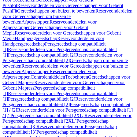
PushFit
Reserveonderdelen voor Gereedschappen voor Geberit
PushFit
Gereedschappen om buizen te bewerken
Reserveonderdelen
voor Gereedschappen om buizen te
bewerken
Afpersstoppen
Reserveonderdelen voor
Afpersstoppen
Gereedschappen voor Geberit
Mepla
Reserveonderdelen voor Gereedschappen voor Geberit
Mepla
Handpersgereedschap
Reserveonderdelen voor
Handpersgereedschap
Persgereedschap compatibiliteit
[1]
Reserveonderdelen voor Persgereedschap compatibiliteit
[1]
Persgereedschap compatibiliteit [2]
Reserveonderdelen voor
Persgereedschap compatibiliteit [2]
Gereedschappen om buizen te
bewerken
Reserveonderdelen voor Gereedschappen om buizen te
bewerken
Afpersstoppen
Reserveonderdelen voor
Afpersstoppen
Controlemiddelen
Toebehoren
Gereedschappen voor
Geberit Mapress
Reserveonderdelen voor Gereedschappen voor
Geberit Mapress
Persgereedschap compatibiliteit
[1]
Reserveonderdelen voor Persgereedschap compatibiliteit
[1]
Persgereedschap compatibiliteit [2]
Reserveonderdelen voor
Persgereedschap compatibiliteit [2]
Persgereedschap compatibiliteit
[1] / [2]
Reserveonderdelen voor Persgereedschap compatibiliteit [1]
/ [2]
Persgereedschap compatibiliteit [2XL]
Reserveonderdelen voor
Persgereedschap compatibiliteit [2XL]
Persgereedschap
compatibiliteit [3]
Reserveonderdelen voor Persgereedschap
compatibiliteit [3]
Persgereedschap compatibiliteit