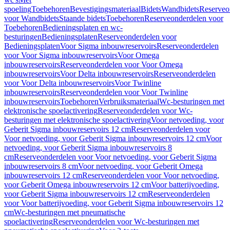
spoeling
Toebehoren
Bevestigingsmateriaal
Bidets
Wandbidets
Reserveo
voor Wandbidets
Staande bidets
Toebehoren
Reserveonderdelen voor
Toebehoren
Bedieningsplaten en wc-
besturingen
Bedieningsplaten
Reserveonderdelen voor
Bedieningsplaten
Voor Sigma inbouwreservoirs
Reserveonderdelen
voor Voor Sigma inbouwreservoirs
Voor Omega
inbouwreservoirs
Reserveonderdelen voor Voor Omega
inbouwreservoirs
Voor Delta inbouwreservoirs
Reserveonderdelen
voor Voor Delta inbouwreservoirs
Voor Twinline
inbouwreservoirs
Reserveonderdelen voor Voor Twinline
inbouwreservoirs
Toebehoren
Verbruiksmateriaal
Wc-besturingen met
elektronische spoelactivering
Reserveonderdelen voor Wc-
besturingen met elektronische spoelactivering
Voor netvoeding, voor
Geberit Sigma inbouwreservoirs 12 cm
Reserveonderdelen voor
Voor netvoeding, voor Geberit Sigma inbouwreservoirs 12 cm
Voor
netvoeding, voor Geberit Sigma inbouwreservoirs 8
cm
Reserveonderdelen voor Voor netvoeding, voor Geberit Sigma
inbouwreservoirs 8 cm
Voor netvoeding, voor Geberit Omega
inbouwreservoirs 12 cm
Reserveonderdelen voor Voor netvoeding,
voor Geberit Omega inbouwreservoirs 12 cm
Voor batterijvoeding,
voor Geberit Sigma inbouwreservoirs 12 cm
Reserveonderdelen
voor Voor batterijvoeding, voor Geberit Sigma inbouwreservoirs 12
cm
Wc-besturingen met pneumatische
spoelactivering
Reserveonderdelen voor Wc-besturingen met