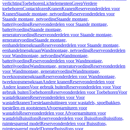
verlichting
Toebehoren
Lichtelementen
Greep
Verdere
toebehoren
Contactdozen
Kranen
Kranen
Reserveonderdelen voor
Kranen
Staande montage, netvoeding
Reserveonderdelen voor
Staande montage, netvoeding
Staande montage,
batterijvoeding
Reserveonderdelen voor Staande montage,
batterijvoeding
Staande montage,
generatorvoeding
Reserveonderdelen voor Staande montage,
generatorvoeding
Staande montage,
eenhandelmengkraan
Reserveonderdelen voor Staande montage,
eenhandelmengkraan
Wandmontage, netvoeding
Reserveonderdelen
voor Wandmontage, netvoeding
Wandmontage,
batterijvoeding
Reserveonderdelen voor Wandmontage,
batterijvoeding
Wandmontage, generatorvoeding
Reserveonderdelen
voor Wandmontage, generatorvoeding
Wandmontage,
tweeknopsmengkraan
Reserveonderdelen voor Wandmontage,
tweeknopsmengkraan
Andere kranen
Reserveonderdelen voor
Andere kranen
Voor gebruik buiten
Reserveonderdelen voor Voor
gebruik buiten
Toebehoren
Reserveonderdelen voor Toebehoren
Voor
wastafelkranen
Reserveonderdelen voor Voor
wastafelkranen
Toestelaansluitingen voor wastafels, spoelbakken,
toestellen en gootstenen
Afvoergarnituren voor
wastafels
Reserveonderdelen voor Afvoergarnituren voor
wastafels
Buissifons
Reserveonderdelen voor Buissifons
Buissifons,
ruimtesparend model
Reserveonderdelen voor Buissifons,
ruimtesparend model
Dompelbuissifons voor