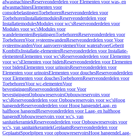
afwasmachines
Reserveonderdelen voor Elementen voor was- en
afwasmachines
Elementen voor
consolebelastingen
Toebehoren
Reserveonderdelen voor
Toebehoren
Installatiemodules
Reserveonderdelen voor
Installatiemodules
Modules voor wc's
Reserveonderdelen voor
Modules voor wc's
Modules voor
wandelementen
Beplatingen
Toebehoren
Reserveonderdelen voor
Toebehoren
Voor systeemwanden
Reserveonderdelen voor Voor
systeemwanden
Voor aanvoersystemen
Voor waterafvoer
Geberit
Kombifix
Installatie-elementen
Reserveonderdelen voor Installatie-
elementen
Elementen voor wc's
Reserveonderdelen voor Elementen
voor wc's
Elementen voor bidets
Reserveonderdelen voor Elementen
voor bidets
Elementen voor urinoirs
Reserveonderdelen voor
Elementen voor urinoirs
Elementen voor douches
Reserveonderdelen
voor Elementen voor douches
Toebehoren
Reserveonderdelen voor
Toebehoren
Voor wc-elementen
Voor
bevestigingen
Reserveonderdelen voor Voor
bevestigingen
Opbouwreservoirs
Opbouwreservoirs voor
wc's
Reserveonderdelen voor Opbouwreservoirs voor wc's
Hoog
hangende
Reserveonderdelen voor Hoog hangende
Laag- en
halfhoog hangend
Reserveonderdelen voor Laag- en halfhoog
hangend
Opbouwreservoirs voor wc's, van
sanitairkeramiek
Reserveonderdelen voor Opbouwreservoirs voor
wc's, van sanitairkeramiek
Geplaatst
Reserveonderdelen voor
Geplaatst
Spoelpijpen voor opbouwreservoirs
Hoog hangende
Laag-