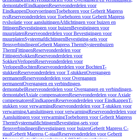
demontabel
Eindkappen
Reserveonderdelen voor
Eindkappen
Doorvoeringen
Toebehoren voor Geberit Mapress
rvs
Reserveonderdelen voor Toebehoren voor Geberit Mapress
rvs
Isolatie voor aansluitingen
Afdichtingen voor buizen en
fittingen
Bevestigingen voor buizen
Bevestigingen voor
muurplaten
Reserveonderdelen voor Bevestigingen voor
muurplaten
Systeemafdichtingen
Bevestiging-sets voor
flensverbindingen
Geberit Mapress Therm
Systeembuizen
Therm
Fittingen
Reserveonderdelen voor
Fittingen
Sokken
Reserveonderdelen voor
Sokken
Verlopen
Reserveonderdelen voor
Verlopen
Bochten
Reserveonderdelen voor Bochten
T-
stukken
Reserveonderdelen voor T-stukken
Overgangen
permanent
Reserveonderdelen voor Overgangen
permanent
Overgangen en verbindingen,
demontabel
Reserveonderdelen voor Overgangen en verbindingen,
demontabel
Axiale compensatoren
Reserveonderdelen voor Axiale
compensatoren
Eindkappen
Reserveonderdelen voor Eindkappen
T-
stukken voor verwarming
Reserveonderdelen voor T-stukken voor
verwarming
Aansluitingen voor verwarming
Reserveonderdelen voor
Aansluitingen voor verwarming
Toebehoren voor Geberit Mapress
Therm
Systeemafdichtingen
Bevestiging-sets voor
flensverbindingen
Bevestigingen voor buizen
Geberit Mapress C-
staal
Geberit Mapress C-staal
Reserveonderdelen voor Geberit