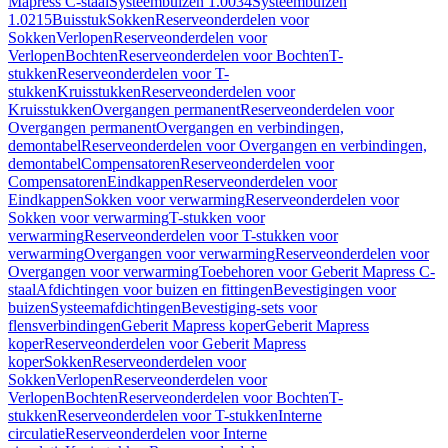
Mapress C-staal
Systeembuizen 1.0034
Systeembuizen
1.0215
Buisstuk
Sokken
Reserveonderdelen voor
Sokken
Verlopen
Reserveonderdelen voor
Verlopen
Bochten
Reserveonderdelen voor Bochten
T-
stukken
Reserveonderdelen voor T-
stukken
Kruisstukken
Reserveonderdelen voor
Kruisstukken
Overgangen permanent
Reserveonderdelen voor
Overgangen permanent
Overgangen en verbindingen,
demontabel
Reserveonderdelen voor Overgangen en verbindingen,
demontabel
Compensatoren
Reserveonderdelen voor
Compensatoren
Eindkappen
Reserveonderdelen voor
Eindkappen
Sokken voor verwarming
Reserveonderdelen voor
Sokken voor verwarming
T-stukken voor
verwarming
Reserveonderdelen voor T-stukken voor
verwarming
Overgangen voor verwarming
Reserveonderdelen voor
Overgangen voor verwarming
Toebehoren voor Geberit Mapress C-
staal
Afdichtingen voor buizen en fittingen
Bevestigingen voor
buizen
Systeemafdichtingen
Bevestiging-sets voor
flensverbindingen
Geberit Mapress koper
Geberit Mapress
koper
Reserveonderdelen voor Geberit Mapress
koper
Sokken
Reserveonderdelen voor
Sokken
Verlopen
Reserveonderdelen voor
Verlopen
Bochten
Reserveonderdelen voor Bochten
T-
stukken
Reserveonderdelen voor T-stukken
Interne
circulatie
Reserveonderdelen voor Interne