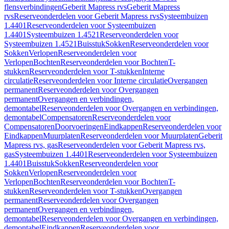
flensverbindingen
Geberit Mapress rvs
Geberit Mapress
rvs
Reserveonderdelen voor Geberit Mapress rvs
Systeembuizen
1.4401
Reserveonderdelen voor Systeembuizen
1.4401
Systeembuizen 1.4521
Reserveonderdelen voor
Systeembuizen 1.4521
Buisstuk
Sokken
Reserveonderdelen voor
Sokken
Verlopen
Reserveonderdelen voor
Verlopen
Bochten
Reserveonderdelen voor Bochten
T-
stukken
Reserveonderdelen voor T-stukken
Interne
circulatie
Reserveonderdelen voor Interne circulatie
Overgangen
permanent
Reserveonderdelen voor Overgangen
permanent
Overgangen en verbindingen,
demontabel
Reserveonderdelen voor Overgangen en verbindingen,
demontabel
Compensatoren
Reserveonderdelen voor
Compensatoren
Doorvoeringen
Eindkappen
Reserveonderdelen voor
Eindkappen
Muurplaten
Reserveonderdelen voor Muurplaten
Geberit
Mapress rvs, gas
Reserveonderdelen voor Geberit Mapress rvs,
gas
Systeembuizen 1.4401
Reserveonderdelen voor Systeembuizen
1.4401
Buisstuk
Sokken
Reserveonderdelen voor
Sokken
Verlopen
Reserveonderdelen voor
Verlopen
Bochten
Reserveonderdelen voor Bochten
T-
stukken
Reserveonderdelen voor T-stukken
Overgangen
permanent
Reserveonderdelen voor Overgangen
permanent
Overgangen en verbindingen,
demontabel
Reserveonderdelen voor Overgangen en verbindingen,
demontabel
Eindkappen
Reserveonderdelen voor