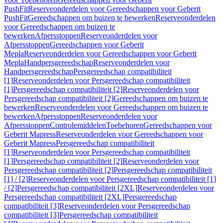
PushFit
Reserveonderdelen voor Gereedschappen voor Geberit
PushFit
Gereedschappen om buizen te bewerken
Reserveonderdelen
voor Gereedschappen om buizen te
bewerken
Afpersstoppen
Reserveonderdelen voor
Afpersstoppen
Gereedschappen voor Geberit
Mepla
Reserveonderdelen voor Gereedschappen voor Geberit
Mepla
Handpersgereedschap
Reserveonderdelen voor
Handpersgereedschap
Persgereedschap compatibiliteit
[1]
Reserveonderdelen voor Persgereedschap compatibiliteit
[1]
Persgereedschap compatibiliteit [2]
Reserveonderdelen voor
Persgereedschap compatibiliteit [2]
Gereedschappen om buizen te
bewerken
Reserveonderdelen voor Gereedschappen om buizen te
bewerken
Afpersstoppen
Reserveonderdelen voor
Afpersstoppen
Controlemiddelen
Toebehoren
Gereedschappen voor
Geberit Mapress
Reserveonderdelen voor Gereedschappen voor
Geberit Mapress
Persgereedschap compatibiliteit
[1]
Reserveonderdelen voor Persgereedschap compatibiliteit
[1]
Persgereedschap compatibiliteit [2]
Reserveonderdelen voor
Persgereedschap compatibiliteit [2]
Persgereedschap compatibiliteit
[1] / [2]
Reserveonderdelen voor Persgereedschap compatibiliteit [1]
/ [2]
Persgereedschap compatibiliteit [2XL]
Reserveonderdelen voor
Persgereedschap compatibiliteit [2XL]
Persgereedschap
compatibiliteit [3]
Reserveonderdelen voor Persgereedschap
compatibiliteit [3]
Persgereedschap compatibiliteit