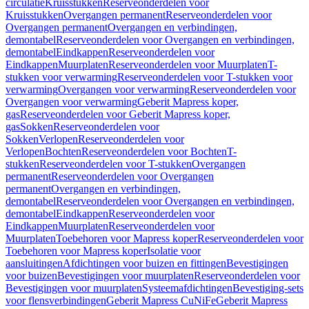
circulatie
Kruisstukken
Reserveonderdelen voor
Kruisstukken
Overgangen permanent
Reserveonderdelen voor
Overgangen permanent
Overgangen en verbindingen,
demontabel
Reserveonderdelen voor Overgangen en verbindingen,
demontabel
Eindkappen
Reserveonderdelen voor
Eindkappen
Muurplaten
Reserveonderdelen voor Muurplaten
T-
stukken voor verwarming
Reserveonderdelen voor T-stukken voor
verwarming
Overgangen voor verwarming
Reserveonderdelen voor
Overgangen voor verwarming
Geberit Mapress koper,
gas
Reserveonderdelen voor Geberit Mapress koper,
gas
Sokken
Reserveonderdelen voor
Sokken
Verlopen
Reserveonderdelen voor
Verlopen
Bochten
Reserveonderdelen voor Bochten
T-
stukken
Reserveonderdelen voor T-stukken
Overgangen
permanent
Reserveonderdelen voor Overgangen
permanent
Overgangen en verbindingen,
demontabel
Reserveonderdelen voor Overgangen en verbindingen,
demontabel
Eindkappen
Reserveonderdelen voor
Eindkappen
Muurplaten
Reserveonderdelen voor
Muurplaten
Toebehoren voor Mapress koper
Reserveonderdelen voor
Toebehoren voor Mapress koper
Isolatie voor
aansluitingen
Afdichtingen voor buizen en fittingen
Bevestigingen
voor buizen
Bevestigingen voor muurplaten
Reserveonderdelen voor
Bevestigingen voor muurplaten
Systeemafdichtingen
Bevestiging-sets
voor flensverbindingen
Geberit Mapress CuNiFe
Geberit Mapress