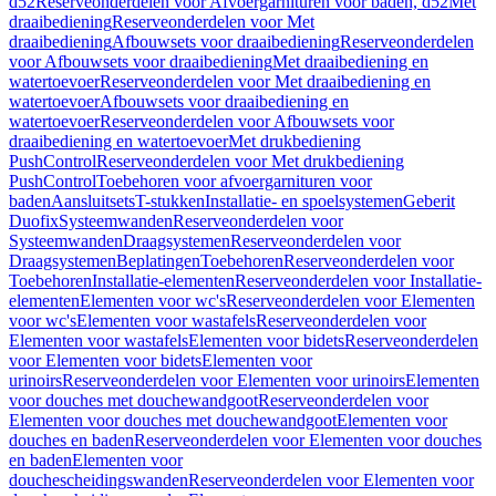
d52
Reserveonderdelen voor Afvoergarnituren voor baden, d52
Met
draaibediening
Reserveonderdelen voor Met
draaibediening
Afbouwsets voor draaibediening
Reserveonderdelen
voor Afbouwsets voor draaibediening
Met draaibediening en
watertoevoer
Reserveonderdelen voor Met draaibediening en
watertoevoer
Afbouwsets voor draaibediening en
watertoevoer
Reserveonderdelen voor Afbouwsets voor
draaibediening en watertoevoer
Met drukbediening
PushControl
Reserveonderdelen voor Met drukbediening
PushControl
Toebehoren voor afvoergarnituren voor
baden
Aansluitsets
T-stukken
Installatie- en spoelsystemen
Geberit
Duofix
Systeemwanden
Reserveonderdelen voor
Systeemwanden
Draagsystemen
Reserveonderdelen voor
Draagsystemen
Beplatingen
Toebehoren
Reserveonderdelen voor
Toebehoren
Installatie-elementen
Reserveonderdelen voor Installatie-
elementen
Elementen voor wc's
Reserveonderdelen voor Elementen
voor wc's
Elementen voor wastafels
Reserveonderdelen voor
Elementen voor wastafels
Elementen voor bidets
Reserveonderdelen
voor Elementen voor bidets
Elementen voor
urinoirs
Reserveonderdelen voor Elementen voor urinoirs
Elementen
voor douches met douchewandgoot
Reserveonderdelen voor
Elementen voor douches met douchewandgoot
Elementen voor
douches en baden
Reserveonderdelen voor Elementen voor douches
en baden
Elementen voor
douchescheidingswanden
Reserveonderdelen voor Elementen voor