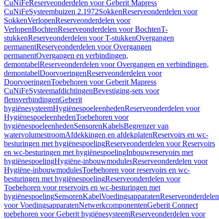
CuNiFe
Reserveonderdelen voor Geberit Mapress
CuNiFe
Systeembuizen 2.1972
Sokken
Reserveonderdelen voor
Sokken
Verlopen
Reserveonderdelen voor
Verlopen
Bochten
Reserveonderdelen voor Bochten
T-
stukken
Reserveonderdelen voor T-stukken
Overgangen
permanent
Reserveonderdelen voor Overgangen
permanent
Overgangen en verbindingen,
demontabel
Reserveonderdelen voor Overgangen en verbindingen,
demontabel
Doorvoeringen
Reserveonderdelen voor
Doorvoeringen
Toebehoren voor Geberit Mapress
CuNiFe
Systeemafdichtingen
Bevestiging-sets voor
flensverbindingen
Geberit
hygiënesysteem
Hygiënespoeleenheden
Reserveonderdelen voor
Hygiënespoeleenheden
Toebehoren voor
hygiënespoeleenheden
Sensoren
Kabels
Begrenzer van
watervolumestroom
Afdekkingen en afdekplaten
Reservoirs en wc-
besturingen met hygiënespoeling
Reserveonderdelen voor Reservoirs
en wc-besturingen met hygiënespoeling
Inbouwreservoirs met
hygiënespoeling
Hygiëne-inbouwmodules
Reserveonderdelen voor
Hygiëne-inbouwmodules
Toebehoren voor reservoirs en wc-
besturingen met hygiënespoeling
Reserveonderdelen voor
Toebehoren voor reservoirs en wc-besturingen met
hygiënespoeling
Sensoren
Kabel
Voedingsapparaten
Reserveonderdelen
voor Voedingsapparaten
Netwerkcomponenten
Geberit Connect
toebehoren voor Geberit hygiënesysteem
Reserveonderdelen voor