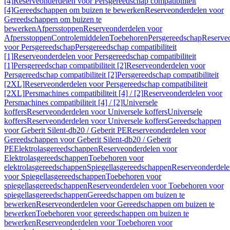
[4]
Reserveonderdelen voor Persgereedschap compatibiliteit
[4]
Gereedschappen om buizen te bewerken
Reserveonderdelen voor
Gereedschappen om buizen te
bewerken
Afpersstoppen
Reserveonderdelen voor
Afpersstoppen
Controlemiddelen
Toebehoren
Persgereedschap
Reserve
voor Persgereedschap
Persgereedschap compatibiliteit
[1]
Reserveonderdelen voor Persgereedschap compatibiliteit
[1]
Persgereedschap compatibiliteit [2]
Reserveonderdelen voor
Persgereedschap compatibiliteit [2]
Persgereedschap compatibiliteit
[2XL]
Reserveonderdelen voor Persgereedschap compatibiliteit
[2XL]
Persmachines compatibiliteit [4] / [2]
Reserveonderdelen voor
Persmachines compatibiliteit [4] / [2]
Universele
koffers
Reserveonderdelen voor Universele koffers
Universele
koffers
Reserveonderdelen voor Universele koffers
Gereedschappen
voor Geberit Silent-db20 / Geberit PE
Reserveonderdelen voor
Gereedschappen voor Geberit Silent-db20 / Geberit
PE
Elektrolasgereedschappen
Reserveonderdelen voor
Elektrolasgereedschappen
Toebehoren voor
elektrolasgereedschappen
Spiegellasgereedschappen
Reserveonderdele
voor Spiegellasgereedschappen
Toebehoren voor
spiegellasgereedschappen
Reserveonderdelen voor Toebehoren voor
spiegellasgereedschappen
Gereedschappen om buizen te
bewerken
Reserveonderdelen voor Gereedschappen om buizen te
bewerken
Toebehoren voor gereedschappen om buizen te
bewerken
Reserveonderdelen voor Toebehoren voor