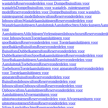
wastafels
Reserveonderdelen voor Dompelbuissifons voor
wastafels
Dompelbuissifons voor wastafels, ruimtesparend
model
Reserveonderdelen voor Dompelbuissifons voor wastafels,
ruimtesparend model
Inbouwsifons
Reserveonderdelen voor
Inbouwsifons
Wastafelaansluitingen
Reserveonderdelen voor
Wastafelaansluitingen
Aansluitstuk
Aansluitbochten
Abdeckungen
Aans
voor
Aansluitingen
Afdichtingen
Verlengingen
Inbouwboxen
Reserveonderd
voor Inbouwboxen
Toestelaansluitingen voor
spoelbakken
Reserveonderdelen voor Toestelaansluitingen voor
spoelbakken
Buissifons
Reserveonderdelen voor
Buissifons
Dubbelkamersifons
Reserveonderdelen voor
Dubbelkamersifons
Spoelbakaansluitingen
Reserveonderdelen voor
Spoelbakaansluitingen
Aansluitstuk
Reserveonderdelen voor
Aansluitstuk
Toebehoren
Reserveonderdelen voor
Toebehoren
Toestelaansluitingen voor apparaten
Reserveonderdelen
voor Toestelaansluitingen voor
apparaten
Buissifons
Reserveonderdelen voor
Buissifons
Inbouwsifons
Reserveonderdelen voor
Inbouwsifons
Opbouwsifons
Reserveonderdelen voor
Opbouwsifons
Aansluitingen
Reserveonderdelen voor
Aansluitingen
Afvoergarnituren voor
uitstortgootstenen
Reserveonderdelen voor Afvoergarnituren voor
uitstortgootstenen
Sifons
Reserveonderdelen voor
Sifons
Aansluitbochten
Reserveonderdelen voor