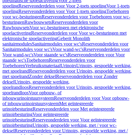
pneumatische spoelactivering
Voor 2-toets
spoeling
Reserveonderdelen voor Voor 2-toets spoeling
Voor 1-toets
spoeling
Reserveonderdelen voor Voor 1-toets spoeling
Toebehoren
voor wc-besturingen
Reserveonderdelen voor Toebehoren voor wc-
besturingen
Ruwbouwsets
Reserveonderdelen voor
Ruwbouwsets
Voor wc-besturingen met elektronische
spoelactivering
Reserveonderdelen voor Voor wc-besturingen met
elektronische spoelactivering
Geberit Monolith
sanitairmodules
Sanitairmodules voor wc's
Reserveonderdelen voor
Sanitairmodules voor wc's
Voor wand-wc's
Reserveonderdelen voor
Voor wand-wc's
Voor staande wc's
Reserveonderdelen voor Voor
staande wc's
Toebehoren
Reserveonderdelen voor
Toebehoren
Verbruiksmateriaal
Urinoirs
Urinoirs, gespoelde werking,
met spoelrand
Reserveonderdelen voor Urinoirs, gespoelde werking,
met spoelrand
Zonder deksel
Reserveonderdelen voor Zonder
deksel
Urinoirs, gespoelde werking,
spoelrandloos
Reserveonderdelen voor Urinoirs, gespoelde werking,
spoelrandloos
Voor opbouw- of
inbouwurinoirstuursysteem
Reserveonderdelen voor Voor opbouw-
of inbouwurinoirstuursysteem
Met geïntegreerde
urinoirbesturing
Reserveonderdelen voor Met geïntegreerde
urinoirbesturing
Voor geïntegreerde
urinoirbesturing
Reserveonderdelen voor Voor geïntegreerde
urinoirbesturing
Urinoirs, gespoelde werking, met / voor wc-
deksel
Reserveonderdelen voor Urinoirs, gespoelde werking, met /