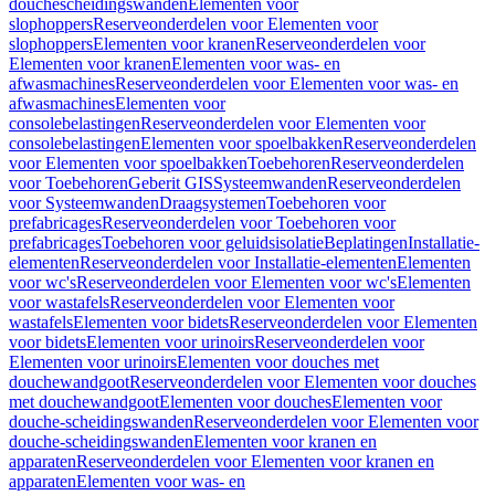
douchescheidingswanden
Elementen voor
slophoppers
Reserveonderdelen voor Elementen voor
slophoppers
Elementen voor kranen
Reserveonderdelen voor
Elementen voor kranen
Elementen voor was- en
afwasmachines
Reserveonderdelen voor Elementen voor was- en
afwasmachines
Elementen voor
consolebelastingen
Reserveonderdelen voor Elementen voor
consolebelastingen
Elementen voor spoelbakken
Reserveonderdelen
voor Elementen voor spoelbakken
Toebehoren
Reserveonderdelen
voor Toebehoren
Geberit GIS
Systeemwanden
Reserveonderdelen
voor Systeemwanden
Draagsystemen
Toebehoren voor
prefabricages
Reserveonderdelen voor Toebehoren voor
prefabricages
Toebehoren voor geluidsisolatie
Beplatingen
Installatie-
elementen
Reserveonderdelen voor Installatie-elementen
Elementen
voor wc's
Reserveonderdelen voor Elementen voor wc's
Elementen
voor wastafels
Reserveonderdelen voor Elementen voor
wastafels
Elementen voor bidets
Reserveonderdelen voor Elementen
voor bidets
Elementen voor urinoirs
Reserveonderdelen voor
Elementen voor urinoirs
Elementen voor douches met
douchewandgoot
Reserveonderdelen voor Elementen voor douches
met douchewandgoot
Elementen voor douches
Elementen voor
douche-scheidingswanden
Reserveonderdelen voor Elementen voor
douche-scheidingswanden
Elementen voor kranen en
apparaten
Reserveonderdelen voor Elementen voor kranen en
apparaten
Elementen voor was- en