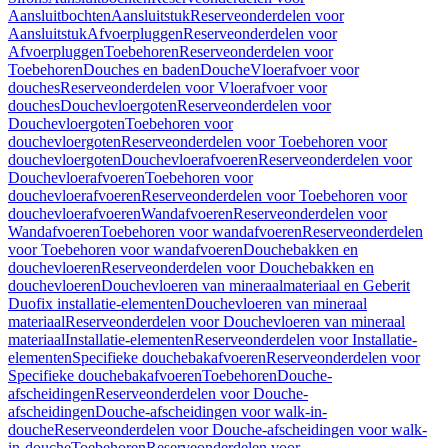
Aansluitbochten
Aansluitstuk
Reserveonderdelen voor
Aansluitstuk
Afvoerpluggen
Reserveonderdelen voor
Afvoerpluggen
Toebehoren
Reserveonderdelen voor
Toebehoren
Douches en baden
Douche
Vloerafvoer voor
douches
Reserveonderdelen voor Vloerafvoer voor
douches
Douchevloergoten
Reserveonderdelen voor
Douchevloergoten
Toebehoren voor
douchevloergoten
Reserveonderdelen voor Toebehoren voor
douchevloergoten
Douchevloerafvoeren
Reserveonderdelen voor
Douchevloerafvoeren
Toebehoren voor
douchevloerafvoeren
Reserveonderdelen voor Toebehoren voor
douchevloerafvoeren
Wandafvoeren
Reserveonderdelen voor
Wandafvoeren
Toebehoren voor wandafvoeren
Reserveonderdelen
voor Toebehoren voor wandafvoeren
Douchebakken en
douchevloeren
Reserveonderdelen voor Douchebakken en
douchevloeren
Douchevloeren van mineraalmateriaal en Geberit
Duofix installatie-elementen
Douchevloeren van mineraal
materiaal
Reserveonderdelen voor Douchevloeren van mineraal
materiaal
Installatie-elementen
Reserveonderdelen voor Installatie-
elementen
Specifieke douchebakafvoeren
Reserveonderdelen voor
Specifieke douchebakafvoeren
Toebehoren
Douche-
afscheidingen
Reserveonderdelen voor Douche-
afscheidingen
Douche-afscheidingen voor walk-in-
douche
Reserveonderdelen voor Douche-afscheidingen voor walk-
in-douche
Toebehoren
Reserveonderdelen voor