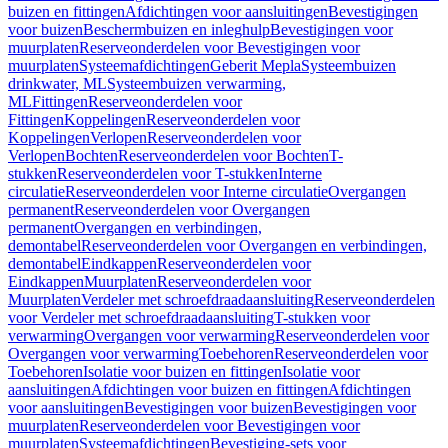
buizen en fittingen
Afdichtingen voor aansluitingen
Bevestigingen
voor buizen
Beschermbuizen en inleghulp
Bevestigingen voor
muurplaten
Reserveonderdelen voor Bevestigingen voor
muurplaten
Systeemafdichtingen
Geberit Mepla
Systeembuizen
drinkwater, ML
Systeembuizen verwarming,
ML
Fittingen
Reserveonderdelen voor
Fittingen
Koppelingen
Reserveonderdelen voor
Koppelingen
Verlopen
Reserveonderdelen voor
Verlopen
Bochten
Reserveonderdelen voor Bochten
T-
stukken
Reserveonderdelen voor T-stukken
Interne
circulatie
Reserveonderdelen voor Interne circulatie
Overgangen
permanent
Reserveonderdelen voor Overgangen
permanent
Overgangen en verbindingen,
demontabel
Reserveonderdelen voor Overgangen en verbindingen,
demontabel
Eindkappen
Reserveonderdelen voor
Eindkappen
Muurplaten
Reserveonderdelen voor
Muurplaten
Verdeler met schroefdraadaansluiting
Reserveonderdelen
voor Verdeler met schroefdraadaansluiting
T-stukken voor
verwarming
Overgangen voor verwarming
Reserveonderdelen voor
Overgangen voor verwarming
Toebehoren
Reserveonderdelen voor
Toebehoren
Isolatie voor buizen en fittingen
Isolatie voor
aansluitingen
Afdichtingen voor buizen en fittingen
Afdichtingen
voor aansluitingen
Bevestigingen voor buizen
Bevestigingen voor
muurplaten
Reserveonderdelen voor Bevestigingen voor
muurplaten
Systeemafdichtingen
Bevestiging-sets voor