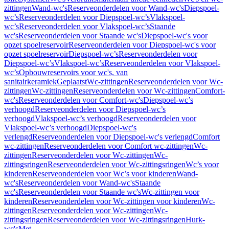
zittingen
Wand-wc's
Reserveonderdelen voor Wand-wc's
Diepspoel-
wc’s
Reserveonderdelen voor Diepspoel-wc’s
Vlakspoel-
wc’s
Reserveonderdelen voor Vlakspoel-wc’s
Staande
wc's
Reserveonderdelen voor Staande wc's
Diepspoel-wc's voor
opzet spoelreservoir
Reserveonderdelen voor Diepspoel-wc's voor
opzet spoelreservoir
Diepspoel-wc’s
Reserveonderdelen voor
Diepspoel-wc’s
Vlakspoel-wc’s
Reserveonderdelen voor Vlakspoel-
wc’s
Opbouwreservoirs voor wc's, van
sanitairkeramiek
Geplaatst
Wc-zittingen
Reserveonderdelen voor Wc-
zittingen
Wc-zittingen
Reserveonderdelen voor Wc-zittingen
Comfort-
wc's
Reserveonderdelen voor Comfort-wc's
Diepspoel-wc’s
verhoogd
Reserveonderdelen voor Diepspoel-wc’s
verhoogd
Vlakspoel-wc’s verhoogd
Reserveonderdelen voor
Vlakspoel-wc’s verhoogd
Diepspoel-wc's
verlengd
Reserveonderdelen voor Diepspoel-wc's verlengd
Comfort
wc-zittingen
Reserveonderdelen voor Comfort wc-zittingen
Wc-
zittingen
Reserveonderdelen voor Wc-zittingen
Wc-
zittingsringen
Reserveonderdelen voor Wc-zittingsringen
Wc’s voor
kinderen
Reserveonderdelen voor Wc’s voor kinderen
Wand-
wc's
Reserveonderdelen voor Wand-wc's
Staande
wc's
Reserveonderdelen voor Staande wc's
Wc-zittingen voor
kinderen
Reserveonderdelen voor Wc-zittingen voor kinderen
Wc-
zittingen
Reserveonderdelen voor Wc-zittingen
Wc-
zittingsringen
Reserveonderdelen voor Wc-zittingsringen
Hurk-
wc's
Met