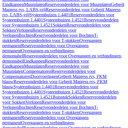
Eindkappen
Muurplaten
Reserveonderdelen voor Muurplaten
Geberit
Mapress rvs, LABS-vrij
Reserveonderdelen voor Geberit Mapress
rvs, LABS-vrij
Systeembuizen 1.4401
Reserveonderdelen voor
Systeembuizen 1.4401
Systeembuizen 1.4521
Reserveonderdelen
voor Systeembuizen 1.4521
Sokken
Reserveonderdelen voor
Sokken
Verlopen
Reserveonderdelen voor
Verlopen
Bochten
Reserveonderdelen voor Bochten
T-
stukken
Reserveonderdelen voor T-stukken
Overgangen
permanent
Reserveonderdelen voor Overgangen
permanent
Overgangen en verbindingen,
demontabel
Reserveonderdelen voor Overgangen en verbindingen,
demontabel
Eindkappen
Reserveonderdelen voor
Eindkappen
Muurplaten
Reserveonderdelen voor
Muurplaten
Compensatoren
Reserveonderdelen voor
Compensatoren
Doorvoeringen
Geberit Mapress rvs, FKM
blauw
Reserveonderdelen voor Geberit Mapress rvs, FKM
blauw
Systeembuizen 1.4401
Reserveonderdelen voor
Systeembuizen 1.4401
Systeembuizen 1.4521
Reserveonderdelen
voor Systeembuizen 1.4521
Buisstuk
Sokken
Reserveonderdelen
voor Sokken
Verlopen
Reserveonderdelen voor
Verlopen
Bochten
Reserveonderdelen voor Bochten
T-
stukken
Reserveonderdelen voor T-stukken
Overgangen
permanent
Reserveonderdelen voor Overgangen
permanent
Overgangen en verbindingen,
demontabel
Reserveonderdelen voor Overgangen en verbindingen,