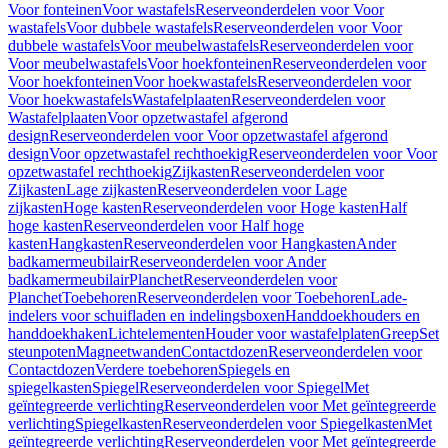
Voor fonteinen
Voor wastafels
Reserveonderdelen voor Voor
wastafels
Voor dubbele wastafels
Reserveonderdelen voor Voor
dubbele wastafels
Voor meubelwastafels
Reserveonderdelen voor
Voor meubelwastafels
Voor hoekfonteinen
Reserveonderdelen voor
Voor hoekfonteinen
Voor hoekwastafels
Reserveonderdelen voor
Voor hoekwastafels
Wastafelplaaten
Reserveonderdelen voor
Wastafelplaaten
Voor opzetwastafel afgerond
design
Reserveonderdelen voor Voor opzetwastafel afgerond
design
Voor opzetwastafel rechthoekig
Reserveonderdelen voor Voor
opzetwastafel rechthoekig
Zijkasten
Reserveonderdelen voor
Zijkasten
Lage zijkasten
Reserveonderdelen voor Lage
zijkasten
Hoge kasten
Reserveonderdelen voor Hoge kasten
Half
hoge kasten
Reserveonderdelen voor Half hoge
kasten
Hangkasten
Reserveonderdelen voor Hangkasten
Ander
badkamermeubilair
Reserveonderdelen voor Ander
badkamermeubilair
Planchet
Reserveonderdelen voor
Planchet
Toebehoren
Reserveonderdelen voor Toebehoren
Lade-
indelers voor schuifladen en indelingsboxen
Handdoekhouders en
handdoekhaken
Lichtelementen
Houder voor wastafelplaten
Greep
Set
steunpoten
Magneetwanden
Contactdozen
Reserveonderdelen voor
Contactdozen
Verdere toebehoren
Spiegels en
spiegelkasten
Spiegel
Reserveonderdelen voor Spiegel
Met
geïntegreerde verlichting
Reserveonderdelen voor Met geïntegreerde
verlichting
Spiegelkasten
Reserveonderdelen voor Spiegelkasten
Met
geïntegreerde verlichting
Reserveonderdelen voor Met geïntegreerde