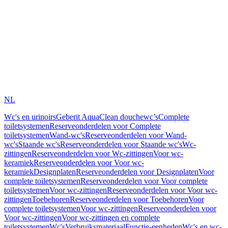
NL
Wc's en urinoirs
Geberit AquaClean douchewc’s
Complete
toiletsystemen
Reserveonderdelen voor Complete
toiletsystemen
Wand-wc's
Reserveonderdelen voor Wand-
wc's
Staande wc's
Reserveonderdelen voor Staande wc's
Wc-
zittingen
Reserveonderdelen voor Wc-zittingen
Voor wc-
keramiek
Reserveonderdelen voor Voor wc-
keramiek
Designplaten
Reserveonderdelen voor Designplaten
Voor
complete toiletsystemen
Reserveonderdelen voor Voor complete
toiletsystemen
Voor wc-zittingen
Reserveonderdelen voor Voor wc-
zittingen
Toebehoren
Reserveonderdelen voor Toebehoren
Voor
complete toiletsystemen
Voor wc-zittingen
Reserveonderdelen voor
Voor wc-zittingen
Voor wc-zittingen en complete
toiletsystemen
Wc's
Verbruiksmateriaal
Functie-eenheden
Wc's en wc-