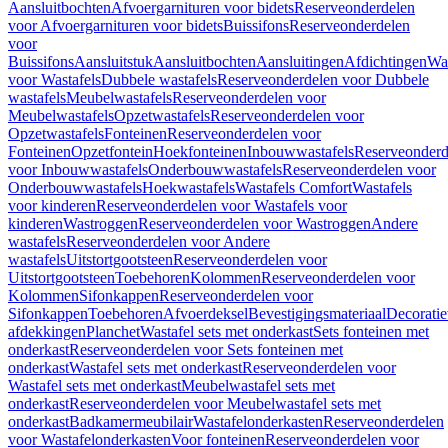
Aansluitbochten
Afvoergarnituren voor bidets
Reserveonderdelen
voor Afvoergarnituren voor bidets
Buissifons
Reserveonderdelen
voor
Buissifons
Aansluitstuk
Aansluitbochten
Aansluitingen
Afdichtingen
Was
voor Wastafels
Dubbele wastafels
Reserveonderdelen voor Dubbele
wastafels
Meubelwastafels
Reserveonderdelen voor
Meubelwastafels
Opzetwastafels
Reserveonderdelen voor
Opzetwastafels
Fonteinen
Reserveonderdelen voor
Fonteinen
Opzetfontein
Hoekfonteinen
Inbouwwastafels
Reserveonderd
voor Inbouwwastafels
Onderbouwwastafels
Reserveonderdelen voor
Onderbouwwastafels
Hoekwastafels
Wastafels Comfort
Wastafels
voor kinderen
Reserveonderdelen voor Wastafels voor
kinderen
Wastroggen
Reserveonderdelen voor Wastroggen
Andere
wastafels
Reserveonderdelen voor Andere
wastafels
Uitstortgootsteen
Reserveonderdelen voor
Uitstortgootsteen
Toebehoren
Kolommen
Reserveonderdelen voor
Kolommen
Sifonkappen
Reserveonderdelen voor
Sifonkappen
Toebehoren
Afvoerdeksel
Bevestigingsmateriaal
Decorati
afdekkingen
Planchet
Wastafel sets met onderkast
Sets fonteinen met
onderkast
Reserveonderdelen voor Sets fonteinen met
onderkast
Wastafel sets met onderkast
Reserveonderdelen voor
Wastafel sets met onderkast
Meubelwastafel sets met
onderkast
Reserveonderdelen voor Meubelwastafel sets met
onderkast
Badkamermeubilair
Wastafelonderkasten
Reserveonderdelen
voor Wastafelonderkasten
Voor fonteinen
Reserveonderdelen voor