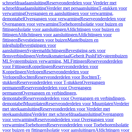
schroefdraadaansluiting
Reserveonderdelen voor Verdeler met
schroefdraadaansluiting
Verdeler met persaansluiting
T-stukken voor
verwarming
Overgangen en aansluitingen voor verwarming,
demontabel
Overgangen voor verwarming
Reserveonderdelen voor
Overgangen voor verwarming
Toebehoren
Isolatie voor buizen en
fittingen
Isolatie voor aansluitingen
Afdichtingen voor buizen en
fittingen
Afdichtingen voor aansluitingen
Afdichtingen voor
fittingen
Bevestigingen voor buizen
Mantelbuizen en
inleghulp
Bevestigingen voor
aansluitingen
Systeemafdichtingen
Bevestiging-sets voor
flensverbindingen
Verbruiksmateriaal
Geberit PushFit
Systeembuizen
ML
Systeembuizen verwarming, ML
Fittingen
Reserveonderdelen
voor Fittingen
Koppelingen
Reserveonderdelen voor
Koppelingen
Verlopen
Reserveonderdelen voor
Verlopen
Bochten
Reserveonderdelen voor Bochten
T-
stukken
Reserveonderdelen voor T-stukken
Overgangen
permanent
Reserveonderdelen voor Overgangen
permanent
Overgangen en verbindingen,
demontabel
Reserveonderdelen voor Overgangen en verbindingen,
demontabel
Muurplaten
Reserveonderdelen voor Muurplaten
Verdeler
met steekaansluiting
Reserveonderdelen voor Verdeler met
steekaansluiting
Verdeler met schroefdraadaansluiting
Overgangen
voor verwarming
Reserveonderdelen voor Overgangen voor
verwarming
Toebehoren
Reserveonderdelen voor Toebehoren
Isolatie
voor buizen en fittingen
Isolatie voor aansluitingen
Afdichtingen voor