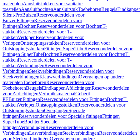
materialen
Aansluitstukken voor sanitaire
toestellen
Aansluitbochten
Aansluitstuk
Toebehoren
Beugels
Eindkappe
Silent-Pro
Buizen
Reserveonderdelen voor
Buizen
Fittingen
Reserveonderdelen voor
Fittingen
Bochten
Reserveonderdelen voor Bochten
T-
stukken
Reserveonderdelen voor T-
stukken
Verlopen
Reserveonderdelen voor
Verlopen
Ontstoppingsstukken
Reserveonderdelen voor
Ontstoppingsstukken
Fittingen SuperTube
Reserveonderdelen voor
Fittingen SuperTube
Bochten
Reserveonderdelen voor Bochten
T-
stukken
Reserveonderdelen voor T-
stukken
Verbindingen
Reserveonderdelen voor
Verbindingen
Steekverbindingen
Reserveonderdelen voor
Steekverbindingen
Klauwverbindingen
Overgangen op andere
materialen
Toebehoren
Reserveonderdelen voor
Toebehoren
Beugels
Eindkappen
Afdichtingen
Reserveonderdelen
voor Afdichtingen
Verbruiksmateriaal
Geberit
PE
Buizen
Fittingen
Reserveonderdelen voor Fittingen
Bochten
T-
stukken
Verlopen
Ontstoppingsstukken
Reserveonderdelen voor
Ontstoppingsstukken
Overgangen
Speciale
fittingen
Reserveonderdelen voor Speciale fittingen
Fittingen
SuperTube
Bochten
Speciale
fittingen
Verbindingen
Reserveonderdelen voor
Verbindingen
Lasverbindingen
Steekverbindingen
Reserveonderdelen
voor Steekverbindingen
Overgangen op andere