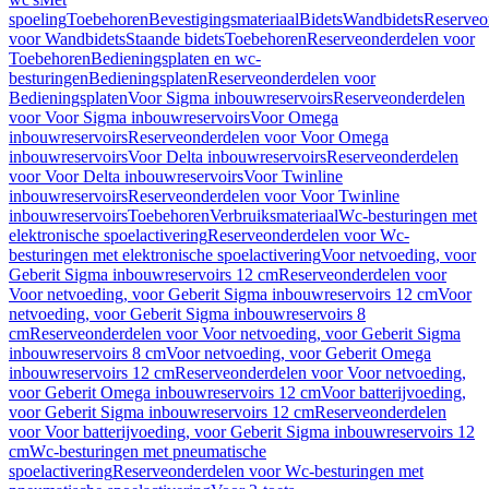
spoeling
Toebehoren
Bevestigingsmateriaal
Bidets
Wandbidets
Reserveo
voor Wandbidets
Staande bidets
Toebehoren
Reserveonderdelen voor
Toebehoren
Bedieningsplaten en wc-
besturingen
Bedieningsplaten
Reserveonderdelen voor
Bedieningsplaten
Voor Sigma inbouwreservoirs
Reserveonderdelen
voor Voor Sigma inbouwreservoirs
Voor Omega
inbouwreservoirs
Reserveonderdelen voor Voor Omega
inbouwreservoirs
Voor Delta inbouwreservoirs
Reserveonderdelen
voor Voor Delta inbouwreservoirs
Voor Twinline
inbouwreservoirs
Reserveonderdelen voor Voor Twinline
inbouwreservoirs
Toebehoren
Verbruiksmateriaal
Wc-besturingen met
elektronische spoelactivering
Reserveonderdelen voor Wc-
besturingen met elektronische spoelactivering
Voor netvoeding, voor
Geberit Sigma inbouwreservoirs 12 cm
Reserveonderdelen voor
Voor netvoeding, voor Geberit Sigma inbouwreservoirs 12 cm
Voor
netvoeding, voor Geberit Sigma inbouwreservoirs 8
cm
Reserveonderdelen voor Voor netvoeding, voor Geberit Sigma
inbouwreservoirs 8 cm
Voor netvoeding, voor Geberit Omega
inbouwreservoirs 12 cm
Reserveonderdelen voor Voor netvoeding,
voor Geberit Omega inbouwreservoirs 12 cm
Voor batterijvoeding,
voor Geberit Sigma inbouwreservoirs 12 cm
Reserveonderdelen
voor Voor batterijvoeding, voor Geberit Sigma inbouwreservoirs 12
cm
Wc-besturingen met pneumatische
spoelactivering
Reserveonderdelen voor Wc-besturingen met