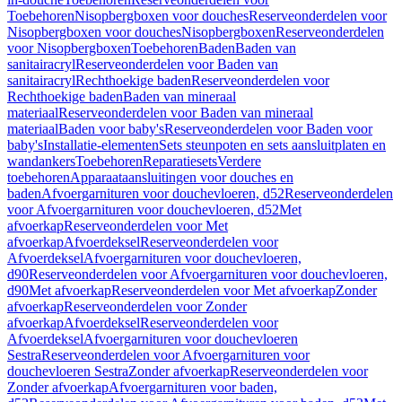
Toebehoren
Nisopbergboxen voor douches
Reserveonderdelen voor
Nisopbergboxen voor douches
Nisopbergboxen
Reserveonderdelen
voor Nisopbergboxen
Toebehoren
Baden
Baden van
sanitairacryl
Reserveonderdelen voor Baden van
sanitairacryl
Rechthoekige baden
Reserveonderdelen voor
Rechthoekige baden
Baden van mineraal
materiaal
Reserveonderdelen voor Baden van mineraal
materiaal
Baden voor baby's
Reserveonderdelen voor Baden voor
baby's
Installatie-elementen
Sets steunpoten en sets aansluitplaten en
wandankers
Toebehoren
Reparatiesets
Verdere
toebehoren
Apparaataansluitingen voor douches en
baden
Afvoergarnituren voor douchevloeren, d52
Reserveonderdelen
voor Afvoergarnituren voor douchevloeren, d52
Met
afvoerkap
Reserveonderdelen voor Met
afvoerkap
Afvoerdeksel
Reserveonderdelen voor
Afvoerdeksel
Afvoergarnituren voor douchevloeren,
d90
Reserveonderdelen voor Afvoergarnituren voor douchevloeren,
d90
Met afvoerkap
Reserveonderdelen voor Met afvoerkap
Zonder
afvoerkap
Reserveonderdelen voor Zonder
afvoerkap
Afvoerdeksel
Reserveonderdelen voor
Afvoerdeksel
Afvoergarnituren voor douchevloeren
Sestra
Reserveonderdelen voor Afvoergarnituren voor
douchevloeren Sestra
Zonder afvoerkap
Reserveonderdelen voor
Zonder afvoerkap
Afvoergarnituren voor baden,