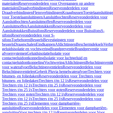
materialen
Reserveonderdelen voor Overgangen op andere
materialen
Draadverbindingen
Reserveonderdelen voor
Draadverbindingen
Flensverbindingen
Kraagbussen
Toestelaansluiting
voor Toestelaansluitingen
Aansluitbochten
Reserveonderdelen voor
Aansluitbochten
Aansluitmoffen
Reserveonderdelen voor
Aansluitmoffen
Aansluitstukken
Reserveonderdelen voor
Aansluitstukken
Buissifons
Reserveonderdelen voor Buissifons
S-
sifons
Reserveonderdelen voor S-
sifons
Toebehoren
Beugels
Bevestigingen voor
beugels
Draagschalen
Eindkappen
Afdichtingen
Beschermdeksels
Verbr
geluidsisolatie en vochtwering
Brandpreventie
Brandpreventie voor
afvoersystemen
Geluidsisolatie
Isolatie voor
contactgeluidontkoppeling
Isolatie voor luchtgeluid en
contactgeluidontkoppeling
Vochtwering
Afdichtingen
Beluchtingsventi
voor waterafvoer
Beluchtingsventielen
Reserveonderdelen voor
Beluchtingsventielen
Geberit Pluvia hemelwaterafvoer
Trechters voor
bitumen- en foliedaken
Reserveonderdelen voor Trechters voor
bitumen- en foliedaken
Trechters t/m 12 l/s
Reserveonderdelen voor
Trechters t/m 12 l/s
Trechters t/m 25 l/s
Reserveonderdelen voor
Trechters t/m 25 l/s
Trechters voor goten
Reserveonderdelen voor
Trechters voor goten
Trechters t/m 12 l/s
Reserveonderdelen voor
Trechters t/m 12 l/s
Trechters t/m 25 l/s
Reserveonderdelen voor
Trechters t/m 25 l/s
Elementen voor dampbarrière-
aansluiting
Reserveonderdelen voor Elementen voor dampbarrière-
aansluiting
Voor trechters t/m 12 l/s
Reserveonderdelen voor Voor