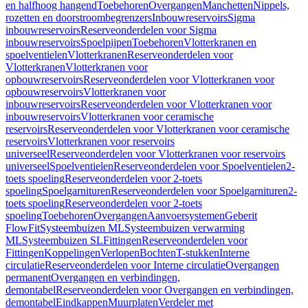
en halfhoog hangend
Toebehoren
Overgangen
Manchetten
Nippels,
rozetten en doorstroombegrenzers
Inbouwreservoirs
Sigma
inbouwreservoirs
Reserveonderdelen voor Sigma
inbouwreservoirs
Spoelpijpen
Toebehoren
Vlotterkranen en
spoelventielen
Vlotterkranen
Reserveonderdelen voor
Vlotterkranen
Vlotterkranen voor
opbouwreservoirs
Reserveonderdelen voor Vlotterkranen voor
opbouwreservoirs
Vlotterkranen voor
inbouwreservoirs
Reserveonderdelen voor Vlotterkranen voor
inbouwreservoirs
Vlotterkranen voor ceramische
reservoirs
Reserveonderdelen voor Vlotterkranen voor ceramische
reservoirs
Vlotterkranen voor reservoirs
universeel
Reserveonderdelen voor Vlotterkranen voor reservoirs
universeel
Spoelventielen
Reserveonderdelen voor Spoelventielen
2-
toets spoeling
Reserveonderdelen voor 2-toets
spoeling
Spoelgarnituren
Reserveonderdelen voor Spoelgarnituren
2-
toets spoeling
Reserveonderdelen voor 2-toets
spoeling
Toebehoren
Overgangen
Aanvoersystemen
Geberit
FlowFit
Systeembuizen ML
Systeembuizen verwarming
ML
Systeembuizen SL
Fittingen
Reserveonderdelen voor
Fittingen
Koppelingen
Verlopen
Bochten
T-stukken
Interne
circulatie
Reserveonderdelen voor Interne circulatie
Overgangen
permanent
Overgangen en verbindingen,
demontabel
Reserveonderdelen voor Overgangen en verbindingen,
demontabel
Eindkappen
Muurplaten
Verdeler met