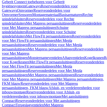
Geberit Connect toebehoren voor Geberit
hygiënesysteem
Gateways
Reserveonderdelen voor
Gateways
Omvormer
Reserveonderdelen voor
Omvormer
Sensoren
Montagemateriaal
Basisarmaturen
Rechte
spindelafsluiters
Reserveonderdelen voor Rechte
spindelafsluiters
Met Mapress persaansluitingen
Reserveonderdelen
voor Met Mapress persaansluitingen
Schuine
spindelafsluiters
Reserveonderdelen voor Schuine
spindelafsluiters
Met FlowFit persaansluitingen
Reserveonderdelen
voor Met FlowFit persaansluitingen
Met Mepla
persaansluitingen
Reserveonderdelen voor Met Mepla
persaansluitingen
Met Mapress persaansluitingen
Reserveonderdelen
voor Met Mapress
persaansluitingen
Monsternameventielen
Aftapventielen
Kogelkranen
R
voor Kogelkranen
Met FlowFit persaansluitingen
Reserveonderdelen
voor Met FlowFit persaansluitingen
Met Mepla
persaansluitingen
Reserveonderdelen voor Met Mepla
persaansluitingen
Met Mapress persaansluitingen
Reserveonderdelen
voor Met Mapress persaansluitingen
Met Mapress persaansluitingen,
FKM blauw
Reserveonderdelen voor Met Mapress
persaansluitingen, FKM blauw
Afsluit- en verdelereenheden voor
inbouwmontage
Reserveonderdelen voor Afsluit- en
verdelereenheden voor inbouwmontage
Met aansluitingen
Compact
Reserveonderdelen voor Met aansluitingen
Compact
Terugslagventielen
Met Mapress