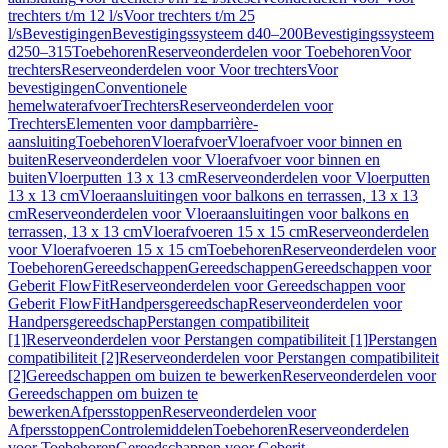
trechters t/m 12 l/s
Voor trechters t/m 25
l/s
Bevestigingen
Bevestigingssysteem d40–200
Bevestigingssysteem
d250–315
Toebehoren
Reserveonderdelen voor Toebehoren
Voor
trechters
Reserveonderdelen voor Voor trechters
Voor
bevestigingen
Conventionele
hemelwaterafvoer
Trechters
Reserveonderdelen voor
Trechters
Elementen voor dampbarrière-
aansluiting
Toebehoren
Vloerafvoer
Vloerafvoer voor binnen en
buiten
Reserveonderdelen voor Vloerafvoer voor binnen en
buiten
Vloerputten 13 x 13 cm
Reserveonderdelen voor Vloerputten
13 x 13 cm
Vloeraansluitingen voor balkons en terrassen, 13 x 13
cm
Reserveonderdelen voor Vloeraansluitingen voor balkons en
terrassen, 13 x 13 cm
Vloerafvoeren 15 x 15 cm
Reserveonderdelen
voor Vloerafvoeren 15 x 15 cm
Toebehoren
Reserveonderdelen voor
Toebehoren
Gereedschappen
Gereedschappen
Gereedschappen voor
Geberit FlowFit
Reserveonderdelen voor Gereedschappen voor
Geberit FlowFit
Handpersgereedschap
Reserveonderdelen voor
Handpersgereedschap
Perstangen compatibiliteit
[1]
Reserveonderdelen voor Perstangen compatibiliteit [1]
Perstangen
compatibiliteit [2]
Reserveonderdelen voor Perstangen compatibiliteit
[2]
Gereedschappen om buizen te bewerken
Reserveonderdelen voor
Gereedschappen om buizen te
bewerken
Afpersstoppen
Reserveonderdelen voor
Afpersstoppen
Controlemiddelen
Toebehoren
Reserveonderdelen
voor Toebehoren
Gereedschappen voor Geberit