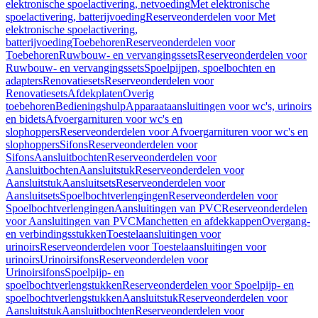
elektronische spoelactivering, netvoeding
Met elektronische
spoelactivering, batterijvoeding
Reserveonderdelen voor Met
elektronische spoelactivering,
batterijvoeding
Toebehoren
Reserveonderdelen voor
Toebehoren
Ruwbouw- en vervangingssets
Reserveonderdelen voor
Ruwbouw- en vervangingssets
Spoelpijpen, spoelbochten en
adapters
Renovatiesets
Reserveonderdelen voor
Renovatiesets
Afdekplaten
Overig
toebehoren
Bedieningshulp
Apparaataansluitingen voor wc's, urinoirs
en bidets
Afvoergarnituren voor wc's en
slophoppers
Reserveonderdelen voor Afvoergarnituren voor wc's en
slophoppers
Sifons
Reserveonderdelen voor
Sifons
Aansluitbochten
Reserveonderdelen voor
Aansluitbochten
Aansluitstuk
Reserveonderdelen voor
Aansluitstuk
Aansluitsets
Reserveonderdelen voor
Aansluitsets
Spoelbochtverlengingen
Reserveonderdelen voor
Spoelbochtverlengingen
Aansluitingen van PVC
Reserveonderdelen
voor Aansluitingen van PVC
Manchetten en afdekkappen
Overgang-
en verbindingsstukken
Toestelaansluitingen voor
urinoirs
Reserveonderdelen voor Toestelaansluitingen voor
urinoirs
Urinoirsifons
Reserveonderdelen voor
Urinoirsifons
Spoelpijp- en
spoelbochtverlengstukken
Reserveonderdelen voor Spoelpijp- en
spoelbochtverlengstukken
Aansluitstuk
Reserveonderdelen voor
Aansluitstuk
Aansluitbochten
Reserveonderdelen voor