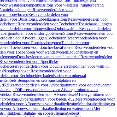
serveonderdelen voor Buissifons
Buissifons, ruimtesparend
voor wastafels
Dompelbuissifons voor wastafels, ruimtesparend
astafelaansluitingen
Reserveonderdelen voor
gen
Inbouwboxen
Reserveonderdelen voor
delen voor Buissifons
Dubbelkamersifons
Reserveonderdelen voor
oebehoren
Reserveonderdelen voor Toebehoren
Toestelaansluitingen
rveonderdelen voor Inbouwsifons
Opbouwsifons
Reserveonderdelen
oergarnituren voor uitstortgootstenen
Sifons
Reserveonderdelen voor
erdelen voor Afvoerpluggen
Toebehoren
Reserveonderdelen voor
veonderdelen voor Douchevloergoten
Toebehoren voor
voeren
Toebehoren voor douchevloerafvoeren
Reserveonderdelen voor
len voor Toebehoren voor wandafvoeren
Douchebakken en
-elementen
Douchevloeren van mineraal materiaal
Reserveonderdelen
Reserveonderdelen voor Specifieke
ouche
Reserveonderdelen voor Douche-afscheidingen voor walk-in-
es
Nisopbergboxen
Reserveonderdelen voor
delen voor Rechthoekige baden
Baden van mineraal
ementen
Sets steunpoten en sets aansluitplaten en
, d52
Reserveonderdelen voor Afvoergarnituren voor douchevloeren,
vloeren, d90
Reserveonderdelen voor Afvoergarnituren voor
rdeksel
Reserveonderdelen voor Afvoerdeksel
Afvoergarnituren voor
 afvoerkap
Afvoergarnituren voor baden, d52
Reserveonderdelen voor
derdelen voor Afbouwsets voor draaibediening
Met draaibediening en
n voor Afbouwsets voor draaibediening en watertoevoer
Met
ets
T-stukken
Installatie- en spoelsystemen
Geberit