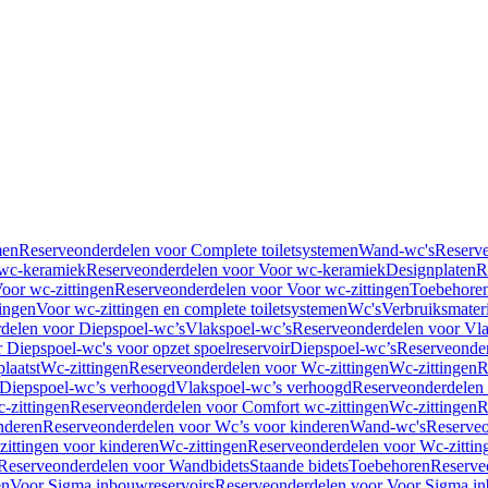
men
Reserveonderdelen voor Complete toiletsystemen
Wand-wc's
Reserv
wc-keramiek
Reserveonderdelen voor Voor wc-keramiek
Designplaten
R
oor wc-zittingen
Reserveonderdelen voor Voor wc-zittingen
Toebehore
ingen
Voor wc-zittingen en complete toiletsystemen
Wc's
Verbruiksmater
delen voor Diepspoel-wc’s
Vlakspoel-wc’s
Reserveonderdelen voor Vla
 Diepspoel-wc's voor opzet spoelreservoir
Diepspoel-wc’s
Reserveonder
laatst
Wc-zittingen
Reserveonderdelen voor Wc-zittingen
Wc-zittingen
R
 Diepspoel-wc’s verhoogd
Vlakspoel-wc’s verhoogd
Reserveonderdelen
-zittingen
Reserveonderdelen voor Comfort wc-zittingen
Wc-zittingen
R
nderen
Reserveonderdelen voor Wc’s voor kinderen
Wand-wc's
Reserveo
ittingen voor kinderen
Wc-zittingen
Reserveonderdelen voor Wc-zittin
Reserveonderdelen voor Wandbidets
Staande bidets
Toebehoren
Reserve
en
Voor Sigma inbouwreservoirs
Reserveonderdelen voor Voor Sigma in