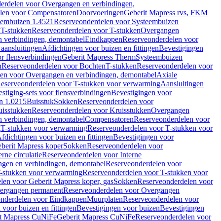
erdelen voor Overgangen en verbindingen,
len voor Compensatoren
Doorvoeringen
Geberit Mapress rvs, FKM
eembuizen 1.4521
Reserveonderdelen voor Systeembuizen
n
T-stukken
Reserveonderdelen voor T-stukken
Overgangen
 verbindingen, demontabel
Eindkappen
Reserveonderdelen voor
 aansluitingen
Afdichtingen voor buizen en fittingen
Bevestigingen
or flensverbindingen
Geberit Mapress Therm
Systeembuizen
n
Reserveonderdelen voor Bochten
T-stukken
Reserveonderdelen voor
en voor Overgangen en verbindingen, demontabel
Axiale
eserveonderdelen voor T-stukken voor verwarming
Aansluitingen
stiging-sets voor flensverbindingen
Bevestigingen voor
n 1.0215
Buisstuk
Sokken
Reserveonderdelen voor
uisstukken
Reserveonderdelen voor Kruisstukken
Overgangen
 verbindingen, demontabel
Compensatoren
Reserveonderdelen voor
g
T-stukken voor verwarming
Reserveonderdelen voor T-stukken voor
fdichtingen voor buizen en fittingen
Bevestigingen voor
berit Mapress koper
Sokken
Reserveonderdelen voor
erne circulatie
Reserveonderdelen voor Interne
gen en verbindingen, demontabel
Reserveonderdelen voor
-stukken voor verwarming
Reserveonderdelen voor T-stukken voor
len voor Geberit Mapress koper, gas
Sokken
Reserveonderdelen voor
ergangen permanent
Reserveonderdelen voor Overgangen
nderdelen voor Eindkappen
Muurplaten
Reserveonderdelen voor
 voor buizen en fittingen
Bevestigingen voor buizen
Bevestigingen
t Mapress CuNiFe
Geberit Mapress CuNiFe
Reserveonderdelen voor