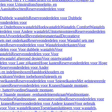
len voor Urinoirsifons
Spoelpijp- en
k
Aansluitbochten
Reserveonderdelen voor
Dubbele wastafels
Reserveonderdelen voor Dubbele
eonderdelen voor
or Onderbouwwastafels
Hoekwastafels
Wastafels Comfort
Wastafels
erdelen voor Andere wastafels
Uitstortgootsteen
Reserveonderdelen
ren
Afvoerdeksel
Bevestigingsmateriaal
Decoratieve
sets met onderkast
Reserveonderdelen voor Wastafel sets met
sten
Reserveonderdelen voor Wastafelonderkasten
Voor
delen voor Voor dubbele wastafels
Voor
stafels
Reserveonderdelen voor Voor
twastafel afgerond design
Voor opzetwastafel
elen voor Lage zijkasten
Hoge kasten
Reserveonderdelen voor Hoge
Reserveonderdelen voor Ander
n en indelingsboxen
Handdoekhouders en
actdozen
Verdere toebehoren
Spiegels en
egelkasten
Reserveonderdelen voor Spiegelkasten
Met geïntegreerde
ranen
Reserveonderdelen voor Kranen
Staande montage,
 batterijvoeding
Staande montage,
or Staande montage, eenhandelmengkraan
Wandmontage,
jvoeding
Wandmontage, generatorvoeding
Reserveonderdelen voor
 kranen
Reserveonderdelen voor Andere kranen
Voor gebruik
voor Voor wastafelkranen
Toestelaansluitingen voor wastafels,