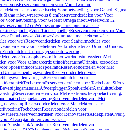
reservoirs
Reserveonderdelen voor Voor Twinline
 elektronische spoelactivering
Voor netvoeding, voor Geberit Sigma
it Sigma inbouwreservoirs 8 cm
Reserveonderdelen voor Voor
or Voor netvoeding, voor Geberit Omega inbouwreservoirs 12
ouwreservoirs 12 cm
Wc-besturingen met pneumatische
 2-toets spoeling
Voor 1-toets spoeling
Reserveonderdelen voor Voor
n voor Ruwbouwsets
Voor wc-besturingen met elektronische
ules voor wc's
Reserveonderdelen voor Sanitairmodules voor
rveonderdelen voor Toebehoren
Verbruiksmateriaal
Urinoirs
Urinoirs,
r Zonder deksel
Urinoirs, gespoelde werking,
delen voor Voor opbouw- of inbouwurinoirstuursysteem
Met
en voor Voor geïntegreerde urinoirbesturing
Urinoirs, gespoelde
voor Spoelrandloos
Met spoelrand
Reserveonderdelen voor Met
sel
Urinoirscheidingswanden
Reserveonderdelen voor
heidingswanden van glas
Reserveonderdelen voor
tairkeramiek
Toebehoren
Reserveonderdelen voor Toebehoren
Sifons
Bevestigingsmateriaal
Afvoerpluggen
Spoelverdeler
Aansluitstukken
tvoeding
Reserveonderdelen voor Met elektronische spoelactivering,
neumatische spoelactivering
Reserveonderdelen voor Met
ng, netvoeding
Reserveonderdelen voor Met elektronische
erijvoeding
Toebehoren
Reserveonderdelen voor
ovatiesets
Reserveonderdelen voor Renovatiesets
Afdekplaten
Overig
voor Afvoergarnituren voor wc's en
oor Aansluitstuk
Aansluitsets
Reserveonderdelen voor
uitingen van PVC
Manchetten en afdekkappen
Overgang- en