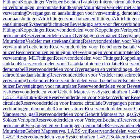
Fittingen
Koppelingen
Verlopen
Bochten
T-stukken
Interne circulatie
Res
en verbindingen, demontabel
Eindkappen
Muurplaten
Verdeler met sch
verwarming
Overgangen en aansluitingen voor verwarming, demonta
voor aansluitingen
Afdichtingen voor buizen en fittingen
Afdichtingen 
aansluitingen
Systeemafdichtingen
Bevestiging-sets voor flensverbind
Fittingen
Koppelingen
Reserveonderdelen voor Koppelingen
Verlopen
permanent
Reserveonderdelen voor Overgangen permanent
Overgange
Muurplaten
Verdeler met steekaansluiting
Reserveonderdelen voor Verd
verwarming
Toebehoren
Reserveonderdelen voor Toebehoren
Isolatie 
buizen
Beschermbuizen en inleghulp
Bevestigingen voor muurplaten
R
verwarming, ML
Fittingen
Reserveonderdelen voor Fittingen
Koppelin
stukken
Reserveonderdelen voor T-stukken
Interne circulatie
Reserveond
demontabel
Reserveonderdelen voor Overgangen en verbindingen, d
schroefdraadaansluiting
Reserveonderdelen voor Verdeler met schroef
verwarming
Toebehoren
Reserveonderdelen voor Toebehoren
Isolatie 
buizen
Bevestigingen voor muurplaten
Reserveonderdelen voor Bevest
rvs
Reserveonderdelen voor Geberit Mapress rvs
Systeembuizen 1.440
1.4521
Buisstuk
Sokken
Reserveonderdelen voor Sokken
Verlopen
Rese
circulatie
Reserveonderdelen voor Interne circulatie
Overgangen perma
verbindingen, demontabel
Compensatoren
Reserveonderdelen voor C
Mapress rvs, gas
Reserveonderdelen voor Geberit Mapress rvs, gas
Sy
Sokken
Verlopen
Reserveonderdelen voor Verlopen
Bochten
Reserveon
permanent
Overgangen en verbindingen, demontabel
Reserveonderdel
Muurplaten
Geberit Mapress rvs, LABS-vrij
Reserveonderdelen voor G
1.4521
Reserveonderdelen voor Systeembuizen 1.4521
Sokken
Reserv