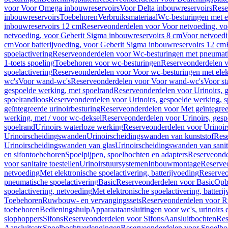
voor Voor Omega inbouwreservoirs
Voor Delta inbouwreservoirs
Rese
inbouwreservoirs
Toebehoren
Verbruiksmateriaal
Wc-besturingen met el
inbouwreservoirs 12 cm
Reserveonderdelen voor Voor netvoeding, vo
netvoeding, voor Geberit Sigma inbouwreservoirs 8 cm
Voor netvoedi
cm
Voor batterijvoeding, voor Geberit Sigma inbouwreservoirs 12 cm
spoelactivering
Reserveonderdelen voor Wc-besturingen met pneumati
1-toets spoeling
Toebehoren voor wc-besturingen
Reserveonderdelen v
spoelactivering
Reserveonderdelen voor Voor wc-besturingen met elekt
wc's
Voor wand-wc's
Reserveonderdelen voor Voor wand-wc's
Voor st
gespoelde werking, met spoelrand
Reserveonderdelen voor Urinoirs, 
spoelrandloos
Reserveonderdelen voor Urinoirs, gespoelde werking, s
geïntegreerde urinoirbesturing
Reserveonderdelen voor Met geïntegreer
werking, met / voor wc-deksel
Reserveonderdelen voor Urinoirs, gesp
spoelrand
Urinoirs waterloze werking
Reserveonderdelen voor Urinoir
Urinoirscheidingswanden
Urinoirscheidingswanden van kunststof
Rese
Urinoirscheidingswanden van glas
Urinoirscheidingswanden van sanit
en sifontoebehoren
Spoelpijpen, spoelbochten en adapters
Reserveonde
voor sanitaire toestellen
Urinoirstuursystemen
Inbouwmontage
Reserve
netvoeding
Met elektronische spoelactivering, batterijvoeding
Reserveo
pneumatische spoelactivering
Basic
Reserveonderdelen voor Basic
Op
spoelactivering, netvoeding
Met elektronische spoelactivering, batteri
Toebehoren
Ruwbouw- en vervangingssets
Reserveonderdelen voor R
toebehoren
Bedieningshulp
Apparaataansluitingen voor wc's, urinoirs 
slophoppers
Sifons
Reserveonderdelen voor Sifons
Aansluitbochten
Res
Aansluitsets
Spoelbochtverlengingen
Reserveonderdelen voor Spoelbo