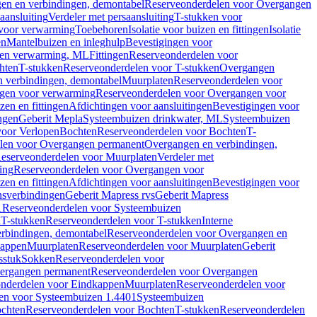
en en verbindingen, demontabel
Reserveonderdelen voor Overgangen
aansluiting
Verdeler met persaansluiting
T-stukken voor
voor verwarming
Toebehoren
Isolatie voor buizen en fittingen
Isolatie
en
Mantelbuizen en inleghulp
Bevestigingen voor
zen verwarming, ML
Fittingen
Reserveonderdelen voor
hten
T-stukken
Reserveonderdelen voor T-stukken
Overgangen
 verbindingen, demontabel
Muurplaten
Reserveonderdelen voor
gen voor verwarming
Reserveonderdelen voor Overgangen voor
zen en fittingen
Afdichtingen voor aansluitingen
Bevestigingen voor
ngen
Geberit Mepla
Systeembuizen drinkwater, ML
Systeembuizen
voor Verlopen
Bochten
Reserveonderdelen voor Bochten
T-
len voor Overgangen permanent
Overgangen en verbindingen,
eserveonderdelen voor Muurplaten
Verdeler met
ing
Reserveonderdelen voor Overgangen voor
zen en fittingen
Afdichtingen voor aansluitingen
Bevestigingen voor
ensverbindingen
Geberit Mapress rvs
Geberit Mapress
1
Reserveonderdelen voor Systeembuizen
n
T-stukken
Reserveonderdelen voor T-stukken
Interne
rbindingen, demontabel
Reserveonderdelen voor Overgangen en
kappen
Muurplaten
Reserveonderdelen voor Muurplaten
Geberit
sstuk
Sokken
Reserveonderdelen voor
ergangen permanent
Reserveonderdelen voor Overgangen
nderdelen voor Eindkappen
Muurplaten
Reserveonderdelen voor
en voor Systeembuizen 1.4401
Systeembuizen
chten
Reserveonderdelen voor Bochten
T-stukken
Reserveonderdelen