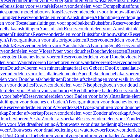
s
Reserveonderdelen voor Afvoergarnituren voor wastafels
Buissifons
Re
lbuissifons voor wastafels
Reserveonderdelen voor Dompelbuissifons 
mtesparend model
Inbouwsifons
Reserveonderdelen voor Inbouwsifons
W
luitingen
Reserveonderdelen voor Aansluitingen
Afdichtingen
Verlengin
n voor Toestelaansluitingen voor spoelbakken
Buissifons
Reserveonder
oelbakaansluitingen
Aansluitstuk
Reserveonderdelen voor Aansluitstuk
T
araten
Buissifons
Reserveonderdelen voor Buissifons
Inbouwsifons
Rese
gen
Afvoergarnituren voor uitstortgootstenen
Reserveonderdelen voor Afv
uitstuk
Reserveonderdelen voor Aansluitstuk
Afvoerpluggen
Reserveond
rveonderdelen voor Vloerafvoer voor douches
Douchevloergoten
Reser
loergoten
Douchevloerafvoeren
Reserveonderdelen voor Douchevloeraf
len voor Wandafvoeren
Toebehoren voor wandafvoeren
Reserveonderde
eren
Douchevloeren van mineraalmateriaal en Geberit Duofix installatie
veonderdelen voor Installatie-elementen
Specifieke douchebakafvoeren
len voor Douche-afscheidingen
Douche-afscheidingen voor walk-in-d
xen voor douches
Reserveonderdelen voor Nisopbergboxen voor douch
erdelen voor Baden van sanitairacryl
Rechthoekige baden
Reserveonder
 voor baby's
Reserveonderdelen voor Baden voor baby's
Installatie-el
luitingen voor douches en baden
Afvoergarnituren voor douchevloeren
el
Reserveonderdelen voor Afvoerdeksel
Afvoergarnituren voor douche
rkap
Zonder afvoerkap
Reserveonderdelen voor Zonder afvoerkap
Afvoe
douchevloeren Sestra
Zonder afvoerkap
Reserveonderdelen voor Zonder
len voor Met draaibediening
Afbouwsets voor draaibediening
Reserveon
voer
Afbouwsets voor draaibediening en watertoevoer
Reserveonderdele
ng PushControl
Toebehoren voor afvoergarnituren voor baden
Aansluits