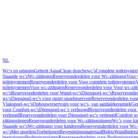
NL
Wc's en urinoirs
Geberit AquaClean douchewc’s
Complete toiletsyste
Staande wc's
Wc-zittingen
Reserveonderdelen voor Wc-zittingen
Voor 
toiletsystemen
Reserveonderdelen voor Voor complete toiletsystemen
V
toiletsystemen
Voor wc-zittingen
Reserveonderdelen voor Voor wc-zitt
wc's
Reserveonderdelen voor Wand-wc's
Diepspoel-wc’s
Reserveonder
wc's
Diepspoel-wc's voor opzet spoelreservoir
Reserveonderdelen voor
Vlakspoel-wc’s
Opbouwreservoirs voor wc's, van sanitairkeramiek
Gep
voor Comfort-wc's
Diepspoel-wc’s verhoogd
Reserveonderdelen voor
verlengd
Reserveonderdelen voor Diepspoel-wc's verlengd
Comfort wc
zittingsringen
Reserveonderdelen voor Wc-zittingsringen
Wc’s voor ki
Staande wc's
Wc-zittingen voor kinderen
Reserveonderdelen voor Wc-z
wc's
Met spoeling
Toebehoren
Bevestigingsmateriaal
Bidets
Wandbidets
besturingen
Bedieningsplaten
Reserveonderdelen voor Bedieningsplat