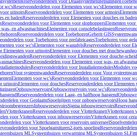
gsystemen
Reserveonderdelen voor Draagsystemen
Beplatingen
Toebeh
or wc's
Reserveonderdelen voor Elementen voor wc's
Elementen voor wa
voor urinoirs
Reserveonderdelen voor Elementen voor urinoirs
Element
es en baden
Reserveonderdelen voor Elementen voor douches en baden
s
Reserveonderdelen voor Elementen voor slophoppers
Elementen voor
 was- en afwasmachines
Elementen voor consolebelastingen
Reserveond
ebehoren
Reserveonderdelen voor Toebehoren
Geberit GIS
Systeemwan
eonderdelen voor Toebehoren voor prefabricages
Toebehoren voor gelui
ementen voor wc's
Elementen voor wastafels
Reserveonderdelen voor El
r Elementen voor urinoirs
Elementen voor douches met douchewandgo
heidingswanden
Reserveonderdelen voor Elementen voor douche-schei
wasmachines
Reserveonderdelen voor Elementen voor was- en afwasma
stallatiemodules
Reserveonderdelen voor Installatiemodules
Modules vo
behoren
Voor systeemwanden
Reserveonderdelen voor Voor systeemwa
menten
Elementen voor wc's
Reserveonderdelen voor Elementen voor wc
 urinoirs
Elementen voor douches
Reserveonderdelen voor Elementen 
tigingen
Opbouwreservoirs
Opbouwreservoirs voor wc's
Reserveonderde
 hangend
Reserveonderdelen voor Laag- en halfhoog hangend
Opbouwres
nderdelen voor Geplaatst
Spoelpijpen voor opbouwreservoirs
Hoog han
rstroombegrenzers
Inbouwreservoirs
Sigma inbouwreservoirs
Reserveond
len
Vlotterkranen
Reserveonderdelen voor Vlotterkranen
Vlotterkranen 
elen voor Vlotterkranen voor inbouwreservoirs
Vlotterkranen voor cera
onderdelen voor Vlotterkranen voor reservoirs universeel
Spoelventiele
rveonderdelen voor Spoelgarnituren
2-toets spoeling
Reserveonderdelen 
steembuizen ML
Systeembuizen verwarming ML
Systeembuizen SL
Fit