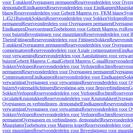
voor T-stukken
Overgangen permanent
Reserveonderdelen voor Over
demontabel
Eindkappen
Reserveonderdelen voor Eindkappen
Muurpla
blauw
Reserveonderdelen voor Geberit Mapress rvs, FKM blauw
Syst
1.4521
Buisstuk
Sokken
Reserveonderdelen voor Sokken
Verlopen
Rese
permanent
Reserveonderdelen voor Overgangen permanent
Overgange
Eindkappen
Doorvoeringen
Toebehoren voor Geberit Mapress rvs
Rese
voor buizen
Bevestigingen voor muurplaten
Reserveonderdelen voor B
Therm
Fittingen
Reserveonderdelen voor Fittingen
Sokken
Reserveonde
T-stukken
Overgangen permanent
Reserveonderdelen voor Overgange
compensatoren
Reserveonderdelen voor Axiale compensatoren
Eindka
voor verwarming
Reserveonderdelen voor Aansluitingen voor verwar
buizen
Geberit Mapress C-staal
Geberit Mapress C-staal
Reserveonderd
Sokken
Verlopen
Reserveonderdelen voor Verlopen
Bochten
Reserveon
permanent
Reserveonderdelen voor Overgangen permanent
Overgange
Compensatoren
Eindkappen
Reserveonderdelen voor Eindkappen
Sokk
verwarming
Overgangen voor verwarming
Reserveonderdelen voor O
buizen
Systeemafdichtingen
Bevestiging-sets voor flensverbindingen
Ge
Sokken
Verlopen
Reserveonderdelen voor Verlopen
Bochten
Reserveon
circulatie
Kruisstukken
Reserveonderdelen voor Kruisstukken
Overgan
Overgangen en verbindingen, demontabel
Eindkappen
Reserveonderd
verwarming
Overgangen voor verwarming
Reserveonderdelen voor O
Sokken
Verlopen
Reserveonderdelen voor Verlopen
Bochten
Reserveon
permanent
Overgangen en verbindingen, demontabel
Reserveonderdel
Muurplaten
Toebehoren voor Mapress koper
Reserveonderdelen voor 
voor muurplaten
Reserveonderdelen voor Bevestigingen voor muurpla