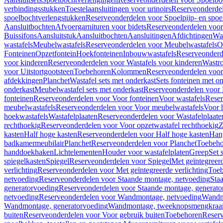
verbindingsstukken
Toestelaansluitingen voor urinoirs
Reserveonderdel
spoelbochtverlengstukken
Reserveonderdelen voor Spoelpijp- en spoe
Aansluitbochten
Afvoergarnituren voor bidets
Reserveonderdelen voor 
Buissifons
Aansluitstuk
Aansluitbochten
Aansluitingen
Afdichtingen
Was
wastafels
Meubelwastafels
Reserveonderdelen voor Meubelwastafels
O
Fonteinen
Opzetfontein
Hoekfonteinen
Inbouwwastafels
Reserveonderd
voor kinderen
Reserveonderdelen voor Wastafels voor kinderen
Wastr
voor Uitstortgootsteen
Toebehoren
Kolommen
Reserveonderdelen vo
afdekkingen
Planchet
Wastafel sets met onderkast
Sets fonteinen met o
onderkast
Meubelwastafel sets met onderkast
Reserveonderdelen voor 
fonteinen
Reserveonderdelen voor Voor fonteinen
Voor wastafels
Reser
meubelwastafels
Reserveonderdelen voor Voor meubelwastafels
Voor 
hoekwastafels
Wastafelplaaten
Reserveonderdelen voor Wastafelplaate
rechthoekig
Reserveonderdelen voor Voor opzetwastafel rechthoekig
Z
kasten
Half hoge kasten
Reserveonderdelen voor Half hoge kasten
Han
badkamermeubilair
Planchet
Reserveonderdelen voor Planchet
Toebeho
handdoekhaken
Lichtelementen
Houder voor wastafelplaten
Greep
Set 
spiegelkasten
Spiegel
Reserveonderdelen voor Spiegel
Met geïntegreerd
verlichting
Reserveonderdelen voor Met geïntegreerde verlichting
Toeb
netvoeding
Reserveonderdelen voor Staande montage, netvoeding
Sta
generatorvoeding
Reserveonderdelen voor Staande montage, generato
netvoeding
Reserveonderdelen voor Wandmontage, netvoeding
Wandmo
Wandmontage, generatorvoeding
Wandmontage, tweeknopsmengkraa
buiten
Reserveonderdelen voor Voor gebruik buiten
Toebehoren
Reser