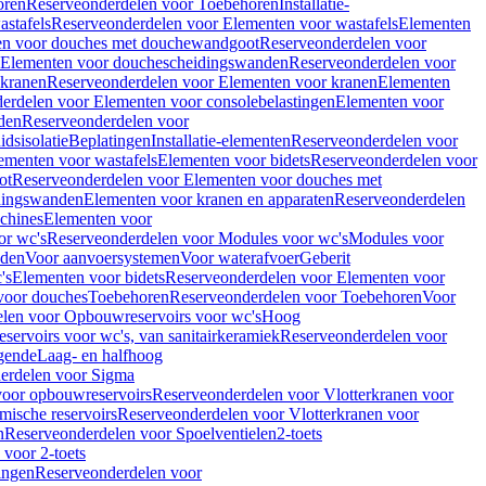
oren
Reserveonderdelen voor Toebehoren
Installatie-
stafels
Reserveonderdelen voor Elementen voor wastafels
Elementen
en voor douches met douchewandgoot
Reserveonderdelen voor
Elementen voor douchescheidingswanden
Reserveonderdelen voor
 kranen
Reserveonderdelen voor Elementen voor kranen
Elementen
erdelen voor Elementen voor consolebelastingen
Elementen voor
den
Reserveonderdelen voor
dsisolatie
Beplatingen
Installatie-elementen
Reserveonderdelen voor
ementen voor wastafels
Elementen voor bidets
Reserveonderdelen voor
ot
Reserveonderdelen voor Elementen voor douches met
dingswanden
Elementen voor kranen en apparaten
Reserveonderdelen
chines
Elementen voor
or wc's
Reserveonderdelen voor Modules voor wc's
Modules voor
nden
Voor aanvoersystemen
Voor waterafvoer
Geberit
's
Elementen voor bidets
Reserveonderdelen voor Elementen voor
voor douches
Toebehoren
Reserveonderdelen voor Toebehoren
Voor
len voor Opbouwreservoirs voor wc's
Hoog
ervoirs voor wc's, van sanitairkeramiek
Reserveonderdelen voor
gende
Laag- en halfhoog
erdelen voor Sigma
voor opbouwreservoirs
Reserveonderdelen voor Vlotterkranen voor
mische reservoirs
Reserveonderdelen voor Vlotterkranen voor
n
Reserveonderdelen voor Spoelventielen
2-toets
voor 2-toets
tingen
Reserveonderdelen voor