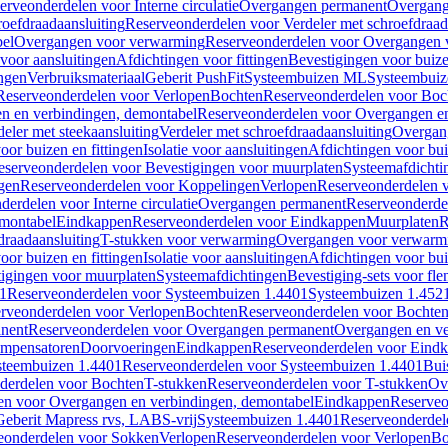
erveonderdelen voor Interne circulatie
Overgangen permanent
Overgang
roefdraadaansluiting
Reserveonderdelen voor Verdeler met schroefdraad
bel
Overgangen voor verwarming
Reserveonderdelen voor Overgangen 
voor aansluitingen
Afdichtingen voor fittingen
Bevestigingen voor buiz
ingen
Verbruiksmateriaal
Geberit PushFit
Systeembuizen ML
Systeembui
Reserveonderdelen voor Verlopen
Bochten
Reserveonderdelen voor Boc
n en verbindingen, demontabel
Reserveonderdelen voor Overgangen en
eler met steekaansluiting
Verdeler met schroefdraadaansluiting
Overgan
voor buizen en fittingen
Isolatie voor aansluitingen
Afdichtingen voor bui
eserveonderdelen voor Bevestigingen voor muurplaten
Systeemafdichti
gen
Reserveonderdelen voor Koppelingen
Verlopen
Reserveonderdelen 
erdelen voor Interne circulatie
Overgangen permanent
Reserveonderde
emontabel
Eindkappen
Reserveonderdelen voor Eindkappen
Muurplaten
R
draadaansluiting
T-stukken voor verwarming
Overgangen voor verwarm
voor buizen en fittingen
Isolatie voor aansluitingen
Afdichtingen voor bui
igingen voor muurplaten
Systeemafdichtingen
Bevestiging-sets voor fl
1
Reserveonderdelen voor Systeembuizen 1.4401
Systeembuizen 1.452
rveonderdelen voor Verlopen
Bochten
Reserveonderdelen voor Bochte
nent
Reserveonderdelen voor Overgangen permanent
Overgangen en ve
ompensatoren
Doorvoeringen
Eindkappen
Reserveonderdelen voor Eind
steembuizen 1.4401
Reserveonderdelen voor Systeembuizen 1.4401
Bui
derdelen voor Bochten
T-stukken
Reserveonderdelen voor T-stukken
Ov
en voor Overgangen en verbindingen, demontabel
Eindkappen
Reserveo
eberit Mapress rvs, LABS-vrij
Systeembuizen 1.4401
Reserveonderdel
eonderdelen voor Sokken
Verlopen
Reserveonderdelen voor Verlopen
Bo