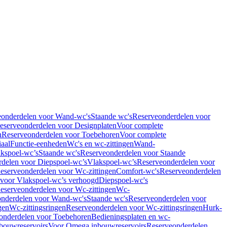
eonderdelen voor Wand-wc's
Staande wc's
Reserveonderdelen voor
eserveonderdelen voor Designplaten
Voor complete
n
Reserveonderdelen voor Toebehoren
Voor complete
iaal
Functie-eenheden
Wc's en wc-zittingen
Wand-
kspoel-wc’s
Staande wc's
Reserveonderdelen voor Staande
delen voor Diepspoel-wc’s
Vlakspoel-wc’s
Reserveonderdelen voor
eserveonderdelen voor Wc-zittingen
Comfort-wc's
Reserveonderdelen
 voor Vlakspoel-wc’s verhoogd
Diepspoel-wc's
eserveonderdelen voor Wc-zittingen
Wc-
nderdelen voor Wand-wc's
Staande wc's
Reserveonderdelen voor
gen
Wc-zittingsringen
Reserveonderdelen voor Wc-zittingsringen
Hurk-
onderdelen voor Toebehoren
Bedieningsplaten en wc-
bouwreservoirs
Voor Omega inbouwreservoirs
Reserveonderdelen