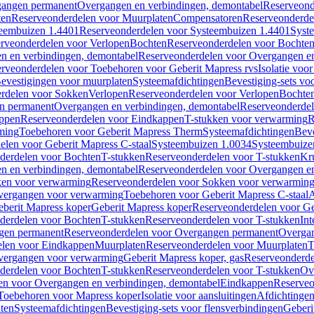
gangen permanent
Overgangen en verbindingen, demontabel
Reserveond
ten
Reserveonderdelen voor Muurplaten
Compensatoren
Reserveonderde
eembuizen 1.4401
Reserveonderdelen voor Systeembuizen 1.4401
Syst
rveonderdelen voor Verlopen
Bochten
Reserveonderdelen voor Bochte
n en verbindingen, demontabel
Reserveonderdelen voor Overgangen en
rveonderdelen voor Toebehoren voor Geberit Mapress rvs
Isolatie voor
evestigingen voor muurplaten
Systeemafdichtingen
Bevestiging-sets vo
rdelen voor Sokken
Verlopen
Reserveonderdelen voor Verlopen
Bochte
n permanent
Overgangen en verbindingen, demontabel
Reserveonderdel
ppen
Reserveonderdelen voor Eindkappen
T-stukken voor verwarming
R
ming
Toebehoren voor Geberit Mapress Therm
Systeemafdichtingen
Beve
elen voor Geberit Mapress C-staal
Systeembuizen 1.0034
Systeembuize
derdelen voor Bochten
T-stukken
Reserveonderdelen voor T-stukken
Kr
n en verbindingen, demontabel
Reserveonderdelen voor Overgangen en
en voor verwarming
Reserveonderdelen voor Sokken voor verwarmin
vergangen voor verwarming
Toebehoren voor Geberit Mapress C-staal
A
berit Mapress koper
Geberit Mapress koper
Reserveonderdelen voor Ge
derdelen voor Bochten
T-stukken
Reserveonderdelen voor T-stukken
Int
gen permanent
Reserveonderdelen voor Overgangen permanent
Overgan
elen voor Eindkappen
Muurplaten
Reserveonderdelen voor Muurplaten
T
vergangen voor verwarming
Geberit Mapress koper, gas
Reserveonderde
derdelen voor Bochten
T-stukken
Reserveonderdelen voor T-stukken
Ov
en voor Overgangen en verbindingen, demontabel
Eindkappen
Reserveo
Toebehoren voor Mapress koper
Isolatie voor aansluitingen
Afdichtingen
ten
Systeemafdichtingen
Bevestiging-sets voor flensverbindingen
Geberi