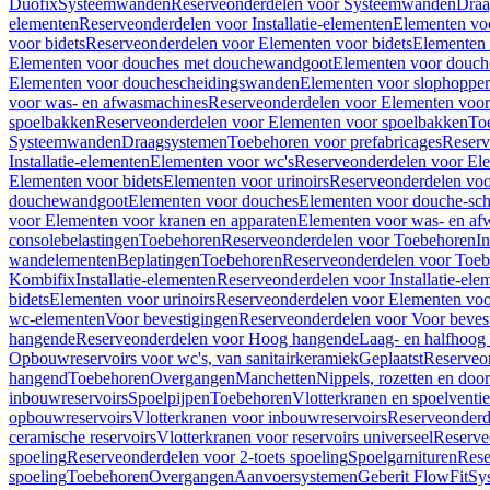
Duofix
Systeemwanden
Reserveonderdelen voor Systeemwanden
Draa
elementen
Reserveonderdelen voor Installatie-elementen
Elementen vo
voor bidets
Reserveonderdelen voor Elementen voor bidets
Elementen 
Elementen voor douches met douchewandgoot
Elementen voor douch
Elementen voor douchescheidingswanden
Elementen voor slophopper
voor was- en afwasmachines
Reserveonderdelen voor Elementen voor
spoelbakken
Reserveonderdelen voor Elementen voor spoelbakken
To
Systeemwanden
Draagsystemen
Toebehoren voor prefabricages
Reserv
Installatie-elementen
Elementen voor wc's
Reserveonderdelen voor El
Elementen voor bidets
Elementen voor urinoirs
Reserveonderdelen voo
douchewandgoot
Elementen voor douches
Elementen voor douche-sc
voor Elementen voor kranen en apparaten
Elementen voor was- en af
consolebelastingen
Toebehoren
Reserveonderdelen voor Toebehoren
In
wandelementen
Beplatingen
Toebehoren
Reserveonderdelen voor Toe
Kombifix
Installatie-elementen
Reserveonderdelen voor Installatie-ele
bidets
Elementen voor urinoirs
Reserveonderdelen voor Elementen voor
wc-elementen
Voor bevestigingen
Reserveonderdelen voor Voor beves
hangende
Reserveonderdelen voor Hoog hangende
Laag- en halfhoog
Opbouwreservoirs voor wc's, van sanitairkeramiek
Geplaatst
Reserveo
hangend
Toebehoren
Overgangen
Manchetten
Nippels, rozetten en doo
inbouwreservoirs
Spoelpijpen
Toebehoren
Vlotterkranen en spoelventie
opbouwreservoirs
Vlotterkranen voor inbouwreservoirs
Reserveonderd
ceramische reservoirs
Vlotterkranen voor reservoirs universeel
Reserve
spoeling
Reserveonderdelen voor 2-toets spoeling
Spoelgarnituren
Rese
spoeling
Toebehoren
Overgangen
Aanvoersystemen
Geberit FlowFit
Sy