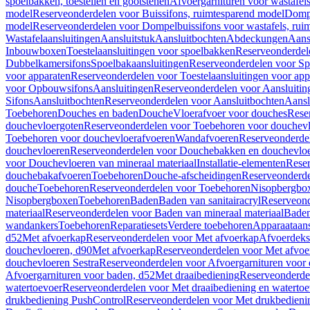
spoelbakken, toestellen en gootstenen
Afvoergarnituren voor wastafel
model
Reserveonderdelen voor Buissifons, ruimtesparend model
Dompe
model
Reserveonderdelen voor Dompelbuissifons voor wastafels, rui
Wastafelaansluitingen
Aansluitstuk
Aansluitbochten
Abdeckungen
Aans
Inbouwboxen
Toestelaansluitingen voor spoelbakken
Reserveonderdele
Dubbelkamersifons
Spoelbakaansluitingen
Reserveonderdelen voor Sp
voor apparaten
Reserveonderdelen voor Toestelaansluitingen voor app
voor Opbouwsifons
Aansluitingen
Reserveonderdelen voor Aansluitin
Sifons
Aansluitbochten
Reserveonderdelen voor Aansluitbochten
Aansl
Toebehoren
Douches en baden
Douche
Vloerafvoer voor douches
Rese
douchevloergoten
Reserveonderdelen voor Toebehoren voor douchev
Toebehoren voor douchevloerafvoeren
Wandafvoeren
Reserveonderde
douchevloeren
Reserveonderdelen voor Douchebakken en douchevlo
voor Douchevloeren van mineraal materiaal
Installatie-elementen
Reser
douchebakafvoeren
Toebehoren
Douche-afscheidingen
Reserveonderde
douche
Toebehoren
Reserveonderdelen voor Toebehoren
Nisopbergbo
Nisopbergboxen
Toebehoren
Baden
Baden van sanitairacryl
Reserveond
materiaal
Reserveonderdelen voor Baden van mineraal materiaal
Baden
wandankers
Toebehoren
Reparatiesets
Verdere toebehoren
Apparaataans
d52
Met afvoerkap
Reserveonderdelen voor Met afvoerkap
Afvoerdeks
douchevloeren, d90
Met afvoerkap
Reserveonderdelen voor Met afvoe
douchevloeren Sestra
Reserveonderdelen voor Afvoergarnituren voor 
Afvoergarnituren voor baden, d52
Met draaibediening
Reserveonderde
watertoevoer
Reserveonderdelen voor Met draaibediening en watertoe
drukbediening PushControl
Reserveonderdelen voor Met drukbedieni