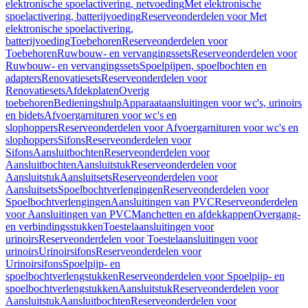
elektronische spoelactivering, netvoeding
Met elektronische
spoelactivering, batterijvoeding
Reserveonderdelen voor Met
elektronische spoelactivering,
batterijvoeding
Toebehoren
Reserveonderdelen voor
Toebehoren
Ruwbouw- en vervangingssets
Reserveonderdelen voor
Ruwbouw- en vervangingssets
Spoelpijpen, spoelbochten en
adapters
Renovatiesets
Reserveonderdelen voor
Renovatiesets
Afdekplaten
Overig
toebehoren
Bedieningshulp
Apparaataansluitingen voor wc's, urinoirs
en bidets
Afvoergarnituren voor wc's en
slophoppers
Reserveonderdelen voor Afvoergarnituren voor wc's en
slophoppers
Sifons
Reserveonderdelen voor
Sifons
Aansluitbochten
Reserveonderdelen voor
Aansluitbochten
Aansluitstuk
Reserveonderdelen voor
Aansluitstuk
Aansluitsets
Reserveonderdelen voor
Aansluitsets
Spoelbochtverlengingen
Reserveonderdelen voor
Spoelbochtverlengingen
Aansluitingen van PVC
Reserveonderdelen
voor Aansluitingen van PVC
Manchetten en afdekkappen
Overgang-
en verbindingsstukken
Toestelaansluitingen voor
urinoirs
Reserveonderdelen voor Toestelaansluitingen voor
urinoirs
Urinoirsifons
Reserveonderdelen voor
Urinoirsifons
Spoelpijp- en
spoelbochtverlengstukken
Reserveonderdelen voor Spoelpijp- en
spoelbochtverlengstukken
Aansluitstuk
Reserveonderdelen voor
Aansluitstuk
Aansluitbochten
Reserveonderdelen voor