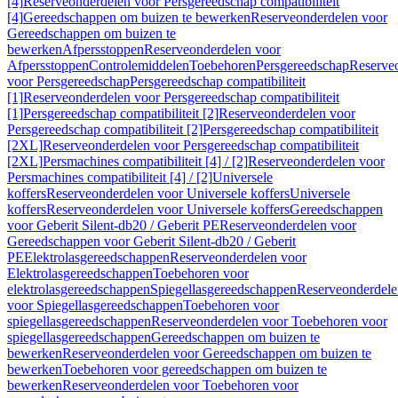
[4]
Reserveonderdelen voor Persgereedschap compatibiliteit
[4]
Gereedschappen om buizen te bewerken
Reserveonderdelen voor
Gereedschappen om buizen te
bewerken
Afpersstoppen
Reserveonderdelen voor
Afpersstoppen
Controlemiddelen
Toebehoren
Persgereedschap
Reserve
voor Persgereedschap
Persgereedschap compatibiliteit
[1]
Reserveonderdelen voor Persgereedschap compatibiliteit
[1]
Persgereedschap compatibiliteit [2]
Reserveonderdelen voor
Persgereedschap compatibiliteit [2]
Persgereedschap compatibiliteit
[2XL]
Reserveonderdelen voor Persgereedschap compatibiliteit
[2XL]
Persmachines compatibiliteit [4] / [2]
Reserveonderdelen voor
Persmachines compatibiliteit [4] / [2]
Universele
koffers
Reserveonderdelen voor Universele koffers
Universele
koffers
Reserveonderdelen voor Universele koffers
Gereedschappen
voor Geberit Silent-db20 / Geberit PE
Reserveonderdelen voor
Gereedschappen voor Geberit Silent-db20 / Geberit
PE
Elektrolasgereedschappen
Reserveonderdelen voor
Elektrolasgereedschappen
Toebehoren voor
elektrolasgereedschappen
Spiegellasgereedschappen
Reserveonderdele
voor Spiegellasgereedschappen
Toebehoren voor
spiegellasgereedschappen
Reserveonderdelen voor Toebehoren voor
spiegellasgereedschappen
Gereedschappen om buizen te
bewerken
Reserveonderdelen voor Gereedschappen om buizen te
bewerken
Toebehoren voor gereedschappen om buizen te
bewerken
Reserveonderdelen voor Toebehoren voor