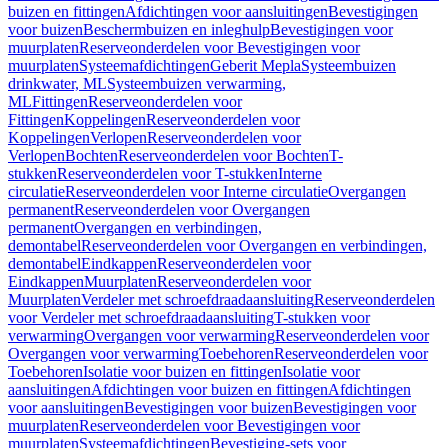
buizen en fittingen
Afdichtingen voor aansluitingen
Bevestigingen
voor buizen
Beschermbuizen en inleghulp
Bevestigingen voor
muurplaten
Reserveonderdelen voor Bevestigingen voor
muurplaten
Systeemafdichtingen
Geberit Mepla
Systeembuizen
drinkwater, ML
Systeembuizen verwarming,
ML
Fittingen
Reserveonderdelen voor
Fittingen
Koppelingen
Reserveonderdelen voor
Koppelingen
Verlopen
Reserveonderdelen voor
Verlopen
Bochten
Reserveonderdelen voor Bochten
T-
stukken
Reserveonderdelen voor T-stukken
Interne
circulatie
Reserveonderdelen voor Interne circulatie
Overgangen
permanent
Reserveonderdelen voor Overgangen
permanent
Overgangen en verbindingen,
demontabel
Reserveonderdelen voor Overgangen en verbindingen,
demontabel
Eindkappen
Reserveonderdelen voor
Eindkappen
Muurplaten
Reserveonderdelen voor
Muurplaten
Verdeler met schroefdraadaansluiting
Reserveonderdelen
voor Verdeler met schroefdraadaansluiting
T-stukken voor
verwarming
Overgangen voor verwarming
Reserveonderdelen voor
Overgangen voor verwarming
Toebehoren
Reserveonderdelen voor
Toebehoren
Isolatie voor buizen en fittingen
Isolatie voor
aansluitingen
Afdichtingen voor buizen en fittingen
Afdichtingen
voor aansluitingen
Bevestigingen voor buizen
Bevestigingen voor
muurplaten
Reserveonderdelen voor Bevestigingen voor
muurplaten
Systeemafdichtingen
Bevestiging-sets voor