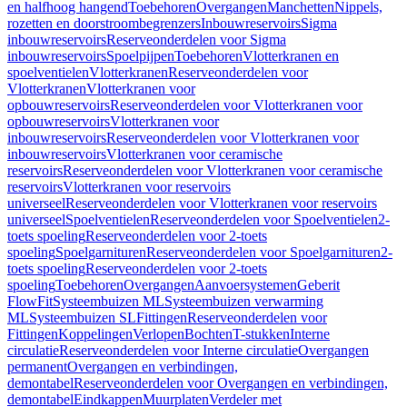
en halfhoog hangend
Toebehoren
Overgangen
Manchetten
Nippels,
rozetten en doorstroombegrenzers
Inbouwreservoirs
Sigma
inbouwreservoirs
Reserveonderdelen voor Sigma
inbouwreservoirs
Spoelpijpen
Toebehoren
Vlotterkranen en
spoelventielen
Vlotterkranen
Reserveonderdelen voor
Vlotterkranen
Vlotterkranen voor
opbouwreservoirs
Reserveonderdelen voor Vlotterkranen voor
opbouwreservoirs
Vlotterkranen voor
inbouwreservoirs
Reserveonderdelen voor Vlotterkranen voor
inbouwreservoirs
Vlotterkranen voor ceramische
reservoirs
Reserveonderdelen voor Vlotterkranen voor ceramische
reservoirs
Vlotterkranen voor reservoirs
universeel
Reserveonderdelen voor Vlotterkranen voor reservoirs
universeel
Spoelventielen
Reserveonderdelen voor Spoelventielen
2-
toets spoeling
Reserveonderdelen voor 2-toets
spoeling
Spoelgarnituren
Reserveonderdelen voor Spoelgarnituren
2-
toets spoeling
Reserveonderdelen voor 2-toets
spoeling
Toebehoren
Overgangen
Aanvoersystemen
Geberit
FlowFit
Systeembuizen ML
Systeembuizen verwarming
ML
Systeembuizen SL
Fittingen
Reserveonderdelen voor
Fittingen
Koppelingen
Verlopen
Bochten
T-stukken
Interne
circulatie
Reserveonderdelen voor Interne circulatie
Overgangen
permanent
Overgangen en verbindingen,
demontabel
Reserveonderdelen voor Overgangen en verbindingen,
demontabel
Eindkappen
Muurplaten
Verdeler met