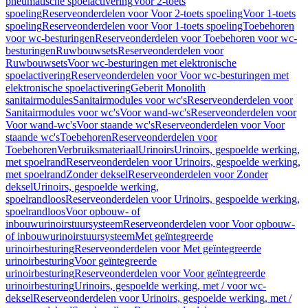
pneumatische spoelactivering
Voor 2-toets
spoeling
Reserveonderdelen voor Voor 2-toets spoeling
Voor 1-toets
spoeling
Reserveonderdelen voor Voor 1-toets spoeling
Toebehoren
voor wc-besturingen
Reserveonderdelen voor Toebehoren voor wc-
besturingen
Ruwbouwsets
Reserveonderdelen voor
Ruwbouwsets
Voor wc-besturingen met elektronische
spoelactivering
Reserveonderdelen voor Voor wc-besturingen met
elektronische spoelactivering
Geberit Monolith
sanitairmodules
Sanitairmodules voor wc's
Reserveonderdelen voor
Sanitairmodules voor wc's
Voor wand-wc's
Reserveonderdelen voor
Voor wand-wc's
Voor staande wc's
Reserveonderdelen voor Voor
staande wc's
Toebehoren
Reserveonderdelen voor
Toebehoren
Verbruiksmateriaal
Urinoirs
Urinoirs, gespoelde werking,
met spoelrand
Reserveonderdelen voor Urinoirs, gespoelde werking,
met spoelrand
Zonder deksel
Reserveonderdelen voor Zonder
deksel
Urinoirs, gespoelde werking,
spoelrandloos
Reserveonderdelen voor Urinoirs, gespoelde werking,
spoelrandloos
Voor opbouw- of
inbouwurinoirstuursysteem
Reserveonderdelen voor Voor opbouw-
of inbouwurinoirstuursysteem
Met geïntegreerde
urinoirbesturing
Reserveonderdelen voor Met geïntegreerde
urinoirbesturing
Voor geïntegreerde
urinoirbesturing
Reserveonderdelen voor Voor geïntegreerde
urinoirbesturing
Urinoirs, gespoelde werking, met / voor wc-
deksel
Reserveonderdelen voor Urinoirs, gespoelde werking, met /