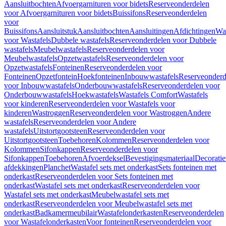
Aansluitbochten
Afvoergarnituren voor bidets
Reserveonderdelen
voor Afvoergarnituren voor bidets
Buissifons
Reserveonderdelen
voor
Buissifons
Aansluitstuk
Aansluitbochten
Aansluitingen
Afdichtingen
Was
voor Wastafels
Dubbele wastafels
Reserveonderdelen voor Dubbele
wastafels
Meubelwastafels
Reserveonderdelen voor
Meubelwastafels
Opzetwastafels
Reserveonderdelen voor
Opzetwastafels
Fonteinen
Reserveonderdelen voor
Fonteinen
Opzetfontein
Hoekfonteinen
Inbouwwastafels
Reserveonderd
voor Inbouwwastafels
Onderbouwwastafels
Reserveonderdelen voor
Onderbouwwastafels
Hoekwastafels
Wastafels Comfort
Wastafels
voor kinderen
Reserveonderdelen voor Wastafels voor
kinderen
Wastroggen
Reserveonderdelen voor Wastroggen
Andere
wastafels
Reserveonderdelen voor Andere
wastafels
Uitstortgootsteen
Reserveonderdelen voor
Uitstortgootsteen
Toebehoren
Kolommen
Reserveonderdelen voor
Kolommen
Sifonkappen
Reserveonderdelen voor
Sifonkappen
Toebehoren
Afvoerdeksel
Bevestigingsmateriaal
Decorati
afdekkingen
Planchet
Wastafel sets met onderkast
Sets fonteinen met
onderkast
Reserveonderdelen voor Sets fonteinen met
onderkast
Wastafel sets met onderkast
Reserveonderdelen voor
Wastafel sets met onderkast
Meubelwastafel sets met
onderkast
Reserveonderdelen voor Meubelwastafel sets met
onderkast
Badkamermeubilair
Wastafelonderkasten
Reserveonderdelen
voor Wastafelonderkasten
Voor fonteinen
Reserveonderdelen voor