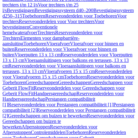
trechters t/m 12 l/s
Voor trechters t/m 25
l/s
Bevestigingen
Bevestigingssysteem d40–200
Bevestigingssysteem
d250–315
Toebehoren
Reserveonderdelen voor Toebehoren
Voor
trechters
Reserveonderdelen voor Voor trechters
Voor
bevestigingen
Conventionele
hemelwaterafvoer
Trechters
Reserveonderdelen voor
Trechters
Elementen voor dampbarrière-
aansluiting
Toebehoren
Vloerafvoer
Vloerafvoer voor binnen en
buiten
Reserveonderdelen voor Vloerafvoer voor binnen en
buiten
Vloerputten 13 x 13 cm
Reserveonderdelen voor Vloerputten
13 x 13 cm
Vloeraansluitingen voor balkons en terrassen, 13 x 13
cm
Reserveonderdelen voor Vloeraansluitingen voor balkons en
terrassen, 13 x 13 cm
Vloerafvoeren 15 x 15 cm
Reserveonderdelen
voor Vloerafvoeren 15 x 15 cm
Toebehoren
Reserveonderdelen voor
Toebehoren
Gereedschappen
Gereedschappen
Gereedschappen voor
Geberit FlowFit
Reserveonderdelen voor Gereedschappen voor
Geberit FlowFit
Handpersgereedschap
Reserveonderdelen voor
Handpersgereedschap
Perstangen compatibiliteit
[1]
Reserveonderdelen voor Perstangen compatibiliteit [1]
Perstangen
compatibiliteit [2]
Reserveonderdelen voor Perstangen compatibiliteit
[2]
Gereedschappen om buizen te bewerken
Reserveonderdelen voor
Gereedschappen om buizen te
bewerken
Afpersstoppen
Reserveonderdelen voor
Afpersstoppen
Controlemiddelen
Toebehoren
Reserveonderdelen
voor Toebehoren
Gereedschappen voor Geberit