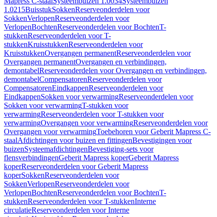
Mapress C-staal
Systeembuizen 1.0034
Systeembuizen
1.0215
Buisstuk
Sokken
Reserveonderdelen voor
Sokken
Verlopen
Reserveonderdelen voor
Verlopen
Bochten
Reserveonderdelen voor Bochten
T-
stukken
Reserveonderdelen voor T-
stukken
Kruisstukken
Reserveonderdelen voor
Kruisstukken
Overgangen permanent
Reserveonderdelen voor
Overgangen permanent
Overgangen en verbindingen,
demontabel
Reserveonderdelen voor Overgangen en verbindingen,
demontabel
Compensatoren
Reserveonderdelen voor
Compensatoren
Eindkappen
Reserveonderdelen voor
Eindkappen
Sokken voor verwarming
Reserveonderdelen voor
Sokken voor verwarming
T-stukken voor
verwarming
Reserveonderdelen voor T-stukken voor
verwarming
Overgangen voor verwarming
Reserveonderdelen voor
Overgangen voor verwarming
Toebehoren voor Geberit Mapress C-
staal
Afdichtingen voor buizen en fittingen
Bevestigingen voor
buizen
Systeemafdichtingen
Bevestiging-sets voor
flensverbindingen
Geberit Mapress koper
Geberit Mapress
koper
Reserveonderdelen voor Geberit Mapress
koper
Sokken
Reserveonderdelen voor
Sokken
Verlopen
Reserveonderdelen voor
Verlopen
Bochten
Reserveonderdelen voor Bochten
T-
stukken
Reserveonderdelen voor T-stukken
Interne
circulatie
Reserveonderdelen voor Interne