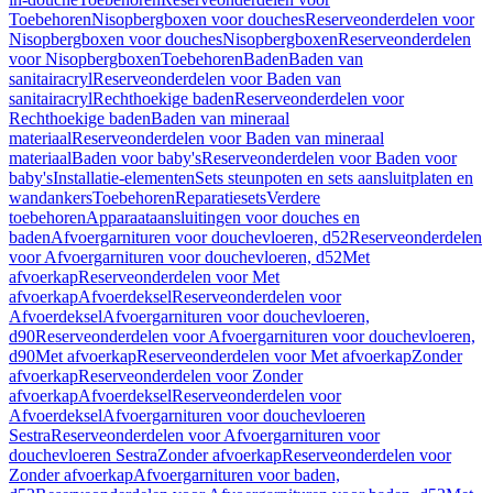
Toebehoren
Nisopbergboxen voor douches
Reserveonderdelen voor
Nisopbergboxen voor douches
Nisopbergboxen
Reserveonderdelen
voor Nisopbergboxen
Toebehoren
Baden
Baden van
sanitairacryl
Reserveonderdelen voor Baden van
sanitairacryl
Rechthoekige baden
Reserveonderdelen voor
Rechthoekige baden
Baden van mineraal
materiaal
Reserveonderdelen voor Baden van mineraal
materiaal
Baden voor baby's
Reserveonderdelen voor Baden voor
baby's
Installatie-elementen
Sets steunpoten en sets aansluitplaten en
wandankers
Toebehoren
Reparatiesets
Verdere
toebehoren
Apparaataansluitingen voor douches en
baden
Afvoergarnituren voor douchevloeren, d52
Reserveonderdelen
voor Afvoergarnituren voor douchevloeren, d52
Met
afvoerkap
Reserveonderdelen voor Met
afvoerkap
Afvoerdeksel
Reserveonderdelen voor
Afvoerdeksel
Afvoergarnituren voor douchevloeren,
d90
Reserveonderdelen voor Afvoergarnituren voor douchevloeren,
d90
Met afvoerkap
Reserveonderdelen voor Met afvoerkap
Zonder
afvoerkap
Reserveonderdelen voor Zonder
afvoerkap
Afvoerdeksel
Reserveonderdelen voor
Afvoerdeksel
Afvoergarnituren voor douchevloeren
Sestra
Reserveonderdelen voor Afvoergarnituren voor
douchevloeren Sestra
Zonder afvoerkap
Reserveonderdelen voor
Zonder afvoerkap
Afvoergarnituren voor baden,