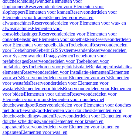
douchescheidingswanden
Elementen voor
slophoppers
Reserveonderdelen voor Elementen voor
slophoppers
Elementen voor kranen
Reserveonderdelen voor
Elementen voor kranen
Elementen voor was- en
afwasmachines
Reserveonderdelen voor Elementen voor was- en
afwasmachines
Elementen voor
consolebelastingen
Reserveonderdelen voor Elementen voor
consolebelastingen
Elementen voor spoelbakken
Reserveonderdelen
voor Elementen voor spoelbakken
Toebehoren
Reserveonderdelen
voor Toebehoren
Geberit GIS
Systeemwanden
Reserveonderdelen
voor Systeemwanden
Draagsystemen
Toebehoren voor
prefabricages
Reserveonderdelen voor Toebehoren voor
prefabricages
Toebehoren voor geluidsisolatie
Beplatingen
Installatie-
elementen
Reserveonderdelen voor Installatie-elementen
Elementen
voor wc's
Reserveonderdelen voor Elementen voor wc's
Elementen
voor wastafels
Reserveonderdelen voor Elementen voor
wastafels
Elementen voor bidets
Reserveonderdelen voor Elementen
voor bidets
Elementen voor urinoirs
Reserveonderdelen voor
Elementen voor urinoirs
Elementen voor douches met
douchewandgoot
Reserveonderdelen voor Elementen voor douches
met douchewandgoot
Elementen voor douches
Elementen voor
douche-scheidingswanden
Reserveonderdelen voor Elementen voor
douche-scheidingswanden
Elementen voor kranen en
apparaten
Reserveonderdelen voor Elementen voor kranen en
apparaten
Elementen voor was- en