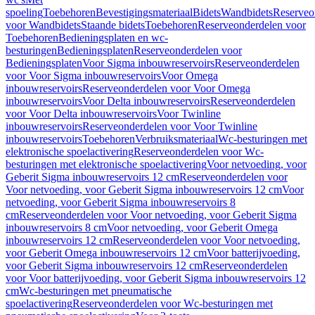
spoeling
Toebehoren
Bevestigingsmateriaal
Bidets
Wandbidets
Reserveo
voor Wandbidets
Staande bidets
Toebehoren
Reserveonderdelen voor
Toebehoren
Bedieningsplaten en wc-
besturingen
Bedieningsplaten
Reserveonderdelen voor
Bedieningsplaten
Voor Sigma inbouwreservoirs
Reserveonderdelen
voor Voor Sigma inbouwreservoirs
Voor Omega
inbouwreservoirs
Reserveonderdelen voor Voor Omega
inbouwreservoirs
Voor Delta inbouwreservoirs
Reserveonderdelen
voor Voor Delta inbouwreservoirs
Voor Twinline
inbouwreservoirs
Reserveonderdelen voor Voor Twinline
inbouwreservoirs
Toebehoren
Verbruiksmateriaal
Wc-besturingen met
elektronische spoelactivering
Reserveonderdelen voor Wc-
besturingen met elektronische spoelactivering
Voor netvoeding, voor
Geberit Sigma inbouwreservoirs 12 cm
Reserveonderdelen voor
Voor netvoeding, voor Geberit Sigma inbouwreservoirs 12 cm
Voor
netvoeding, voor Geberit Sigma inbouwreservoirs 8
cm
Reserveonderdelen voor Voor netvoeding, voor Geberit Sigma
inbouwreservoirs 8 cm
Voor netvoeding, voor Geberit Omega
inbouwreservoirs 12 cm
Reserveonderdelen voor Voor netvoeding,
voor Geberit Omega inbouwreservoirs 12 cm
Voor batterijvoeding,
voor Geberit Sigma inbouwreservoirs 12 cm
Reserveonderdelen
voor Voor batterijvoeding, voor Geberit Sigma inbouwreservoirs 12
cm
Wc-besturingen met pneumatische
spoelactivering
Reserveonderdelen voor Wc-besturingen met