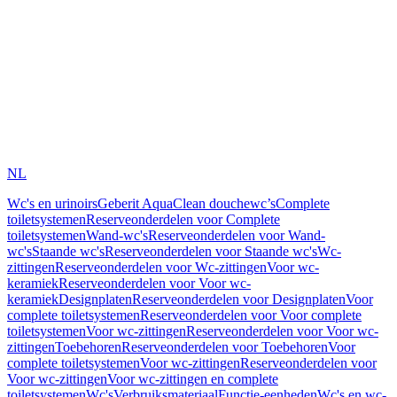
NL
Wc's en urinoirs
Geberit AquaClean douchewc’s
Complete
toiletsystemen
Reserveonderdelen voor Complete
toiletsystemen
Wand-wc's
Reserveonderdelen voor Wand-
wc's
Staande wc's
Reserveonderdelen voor Staande wc's
Wc-
zittingen
Reserveonderdelen voor Wc-zittingen
Voor wc-
keramiek
Reserveonderdelen voor Voor wc-
keramiek
Designplaten
Reserveonderdelen voor Designplaten
Voor
complete toiletsystemen
Reserveonderdelen voor Voor complete
toiletsystemen
Voor wc-zittingen
Reserveonderdelen voor Voor wc-
zittingen
Toebehoren
Reserveonderdelen voor Toebehoren
Voor
complete toiletsystemen
Voor wc-zittingen
Reserveonderdelen voor
Voor wc-zittingen
Voor wc-zittingen en complete
toiletsystemen
Wc's
Verbruiksmateriaal
Functie-eenheden
Wc's en wc-