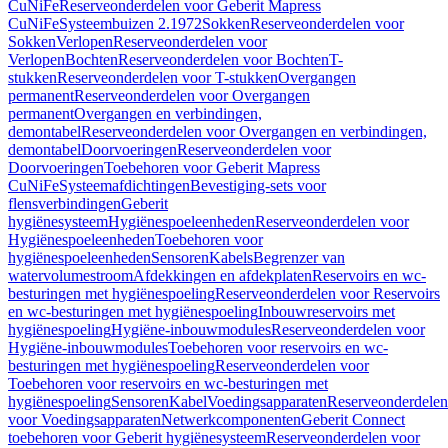
CuNiFe
Reserveonderdelen voor Geberit Mapress
CuNiFe
Systeembuizen 2.1972
Sokken
Reserveonderdelen voor
Sokken
Verlopen
Reserveonderdelen voor
Verlopen
Bochten
Reserveonderdelen voor Bochten
T-
stukken
Reserveonderdelen voor T-stukken
Overgangen
permanent
Reserveonderdelen voor Overgangen
permanent
Overgangen en verbindingen,
demontabel
Reserveonderdelen voor Overgangen en verbindingen,
demontabel
Doorvoeringen
Reserveonderdelen voor
Doorvoeringen
Toebehoren voor Geberit Mapress
CuNiFe
Systeemafdichtingen
Bevestiging-sets voor
flensverbindingen
Geberit
hygiënesysteem
Hygiënespoeleenheden
Reserveonderdelen voor
Hygiënespoeleenheden
Toebehoren voor
hygiënespoeleenheden
Sensoren
Kabels
Begrenzer van
watervolumestroom
Afdekkingen en afdekplaten
Reservoirs en wc-
besturingen met hygiënespoeling
Reserveonderdelen voor Reservoirs
en wc-besturingen met hygiënespoeling
Inbouwreservoirs met
hygiënespoeling
Hygiëne-inbouwmodules
Reserveonderdelen voor
Hygiëne-inbouwmodules
Toebehoren voor reservoirs en wc-
besturingen met hygiënespoeling
Reserveonderdelen voor
Toebehoren voor reservoirs en wc-besturingen met
hygiënespoeling
Sensoren
Kabel
Voedingsapparaten
Reserveonderdelen
voor Voedingsapparaten
Netwerkcomponenten
Geberit Connect
toebehoren voor Geberit hygiënesysteem
Reserveonderdelen voor