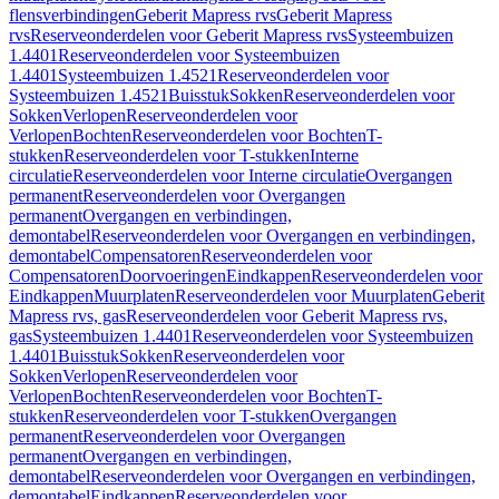
flensverbindingen
Geberit Mapress rvs
Geberit Mapress
rvs
Reserveonderdelen voor Geberit Mapress rvs
Systeembuizen
1.4401
Reserveonderdelen voor Systeembuizen
1.4401
Systeembuizen 1.4521
Reserveonderdelen voor
Systeembuizen 1.4521
Buisstuk
Sokken
Reserveonderdelen voor
Sokken
Verlopen
Reserveonderdelen voor
Verlopen
Bochten
Reserveonderdelen voor Bochten
T-
stukken
Reserveonderdelen voor T-stukken
Interne
circulatie
Reserveonderdelen voor Interne circulatie
Overgangen
permanent
Reserveonderdelen voor Overgangen
permanent
Overgangen en verbindingen,
demontabel
Reserveonderdelen voor Overgangen en verbindingen,
demontabel
Compensatoren
Reserveonderdelen voor
Compensatoren
Doorvoeringen
Eindkappen
Reserveonderdelen voor
Eindkappen
Muurplaten
Reserveonderdelen voor Muurplaten
Geberit
Mapress rvs, gas
Reserveonderdelen voor Geberit Mapress rvs,
gas
Systeembuizen 1.4401
Reserveonderdelen voor Systeembuizen
1.4401
Buisstuk
Sokken
Reserveonderdelen voor
Sokken
Verlopen
Reserveonderdelen voor
Verlopen
Bochten
Reserveonderdelen voor Bochten
T-
stukken
Reserveonderdelen voor T-stukken
Overgangen
permanent
Reserveonderdelen voor Overgangen
permanent
Overgangen en verbindingen,
demontabel
Reserveonderdelen voor Overgangen en verbindingen,
demontabel
Eindkappen
Reserveonderdelen voor