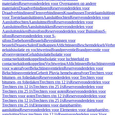
materialen
Reserveonderdelen voor Overgangen op andere
materialen
Draadverbindingen
Reserveonderdelen voor
Draadverbindingen
Flensverbindingen
Kraagbussen
Toestelaansluiting
voor Toestelaansluitingen
Aansluitbochten
Reserveonderdelen voor
Aansluitbochten
Aansluitmoffen
Reserveonderdelen voor
Aansluitmoffen
Aansluitstukken
Reserveonderdelen voor
Aansluitstukken
Buissifons
Reserveonderdelen voor Buissifons
S-
sifons
Reserveonderdelen voor S-
sifons
Toebehoren
Beugels
Bevestigingen voor
beugels
Draagschalen
Eindkappen
Afdichtingen
Beschermdeksels
Verbr
geluidsisolatie en vochtwering
Brandpreventie
Brandpreventie voor
afvoersystemen
Geluidsisolatie
Isolatie voor
contactgeluidontkoppeling
Isolatie voor luchtgeluid en
contactgeluidontkoppeling
Vochtwering
Afdichtingen
Beluchtingsventi
voor waterafvoer
Beluchtingsventielen
Reserveonderdelen voor
Beluchtingsventielen
Geberit Pluvia hemelwaterafvoer
Trechters voor
bitumen- en foliedaken
Reserveonderdelen voor Trechters voor
bitumen- en foliedaken
Trechters t/m 12 l/s
Reserveonderdelen voor
Trechters t/m 12 l/s
Trechters t/m 25 l/s
Reserveonderdelen voor
Trechters t/m 25 l/s
Trechters voor goten
Reserveonderdelen voor
Trechters voor goten
Trechters t/m 12 l/s
Reserveonderdelen voor
Trechters t/m 12 l/s
Trechters t/m 25 l/s
Reserveonderdelen voor
Trechters t/m 25 l/s
Elementen voor dampbarrière-
aansluiting
Reserveonderdelen voor Elementen voor dampbarrière-
aansluiting
Voor trechters t/m 12 l/s
Reserveonderdelen voor Voor