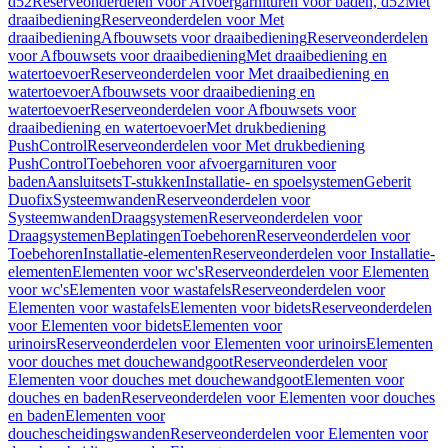
d52
Reserveonderdelen voor Afvoergarnituren voor baden, d52
Met
draaibediening
Reserveonderdelen voor Met
draaibediening
Afbouwsets voor draaibediening
Reserveonderdelen
voor Afbouwsets voor draaibediening
Met draaibediening en
watertoevoer
Reserveonderdelen voor Met draaibediening en
watertoevoer
Afbouwsets voor draaibediening en
watertoevoer
Reserveonderdelen voor Afbouwsets voor
draaibediening en watertoevoer
Met drukbediening
PushControl
Reserveonderdelen voor Met drukbediening
PushControl
Toebehoren voor afvoergarnituren voor
baden
Aansluitsets
T-stukken
Installatie- en spoelsystemen
Geberit
Duofix
Systeemwanden
Reserveonderdelen voor
Systeemwanden
Draagsystemen
Reserveonderdelen voor
Draagsystemen
Beplatingen
Toebehoren
Reserveonderdelen voor
Toebehoren
Installatie-elementen
Reserveonderdelen voor Installatie-
elementen
Elementen voor wc's
Reserveonderdelen voor Elementen
voor wc's
Elementen voor wastafels
Reserveonderdelen voor
Elementen voor wastafels
Elementen voor bidets
Reserveonderdelen
voor Elementen voor bidets
Elementen voor
urinoirs
Reserveonderdelen voor Elementen voor urinoirs
Elementen
voor douches met douchewandgoot
Reserveonderdelen voor
Elementen voor douches met douchewandgoot
Elementen voor
douches en baden
Reserveonderdelen voor Elementen voor douches
en baden
Elementen voor
douchescheidingswanden
Reserveonderdelen voor Elementen voor