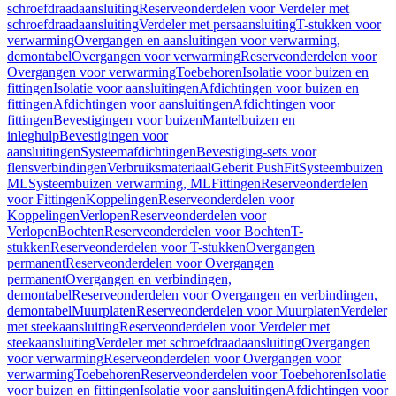
schroefdraadaansluiting
Reserveonderdelen voor Verdeler met
schroefdraadaansluiting
Verdeler met persaansluiting
T-stukken voor
verwarming
Overgangen en aansluitingen voor verwarming,
demontabel
Overgangen voor verwarming
Reserveonderdelen voor
Overgangen voor verwarming
Toebehoren
Isolatie voor buizen en
fittingen
Isolatie voor aansluitingen
Afdichtingen voor buizen en
fittingen
Afdichtingen voor aansluitingen
Afdichtingen voor
fittingen
Bevestigingen voor buizen
Mantelbuizen en
inleghulp
Bevestigingen voor
aansluitingen
Systeemafdichtingen
Bevestiging-sets voor
flensverbindingen
Verbruiksmateriaal
Geberit PushFit
Systeembuizen
ML
Systeembuizen verwarming, ML
Fittingen
Reserveonderdelen
voor Fittingen
Koppelingen
Reserveonderdelen voor
Koppelingen
Verlopen
Reserveonderdelen voor
Verlopen
Bochten
Reserveonderdelen voor Bochten
T-
stukken
Reserveonderdelen voor T-stukken
Overgangen
permanent
Reserveonderdelen voor Overgangen
permanent
Overgangen en verbindingen,
demontabel
Reserveonderdelen voor Overgangen en verbindingen,
demontabel
Muurplaten
Reserveonderdelen voor Muurplaten
Verdeler
met steekaansluiting
Reserveonderdelen voor Verdeler met
steekaansluiting
Verdeler met schroefdraadaansluiting
Overgangen
voor verwarming
Reserveonderdelen voor Overgangen voor
verwarming
Toebehoren
Reserveonderdelen voor Toebehoren
Isolatie
voor buizen en fittingen
Isolatie voor aansluitingen
Afdichtingen voor