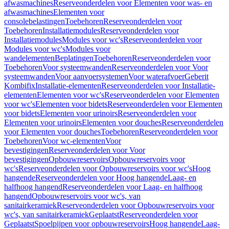
afwasmachines
Reserveonderdelen voor Elementen voor was- en
afwasmachines
Elementen voor
consolebelastingen
Toebehoren
Reserveonderdelen voor
Toebehoren
Installatiemodules
Reserveonderdelen voor
Installatiemodules
Modules voor wc's
Reserveonderdelen voor
Modules voor wc's
Modules voor
wandelementen
Beplatingen
Toebehoren
Reserveonderdelen voor
Toebehoren
Voor systeemwanden
Reserveonderdelen voor Voor
systeemwanden
Voor aanvoersystemen
Voor waterafvoer
Geberit
Kombifix
Installatie-elementen
Reserveonderdelen voor Installatie-
elementen
Elementen voor wc's
Reserveonderdelen voor Elementen
voor wc's
Elementen voor bidets
Reserveonderdelen voor Elementen
voor bidets
Elementen voor urinoirs
Reserveonderdelen voor
Elementen voor urinoirs
Elementen voor douches
Reserveonderdelen
voor Elementen voor douches
Toebehoren
Reserveonderdelen voor
Toebehoren
Voor wc-elementen
Voor
bevestigingen
Reserveonderdelen voor Voor
bevestigingen
Opbouwreservoirs
Opbouwreservoirs voor
wc's
Reserveonderdelen voor Opbouwreservoirs voor wc's
Hoog
hangende
Reserveonderdelen voor Hoog hangende
Laag- en
halfhoog hangend
Reserveonderdelen voor Laag- en halfhoog
hangend
Opbouwreservoirs voor wc's, van
sanitairkeramiek
Reserveonderdelen voor Opbouwreservoirs voor
wc's, van sanitairkeramiek
Geplaatst
Reserveonderdelen voor
Geplaatst
Spoelpijpen voor opbouwreservoirs
Hoog hangende
Laag-