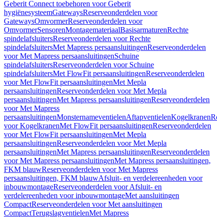
Geberit Connect toebehoren voor Geberit
hygiënesysteem
Gateways
Reserveonderdelen voor
Gateways
Omvormer
Reserveonderdelen voor
Omvormer
Sensoren
Montagemateriaal
Basisarmaturen
Rechte
spindelafsluiters
Reserveonderdelen voor Rechte
spindelafsluiters
Met Mapress persaansluitingen
Reserveonderdelen
voor Met Mapress persaansluitingen
Schuine
spindelafsluiters
Reserveonderdelen voor Schuine
spindelafsluiters
Met FlowFit persaansluitingen
Reserveonderdelen
voor Met FlowFit persaansluitingen
Met Mepla
persaansluitingen
Reserveonderdelen voor Met Mepla
persaansluitingen
Met Mapress persaansluitingen
Reserveonderdelen
voor Met Mapress
persaansluitingen
Monsternameventielen
Aftapventielen
Kogelkranen
R
voor Kogelkranen
Met FlowFit persaansluitingen
Reserveonderdelen
voor Met FlowFit persaansluitingen
Met Mepla
persaansluitingen
Reserveonderdelen voor Met Mepla
persaansluitingen
Met Mapress persaansluitingen
Reserveonderdelen
voor Met Mapress persaansluitingen
Met Mapress persaansluitingen,
FKM blauw
Reserveonderdelen voor Met Mapress
persaansluitingen, FKM blauw
Afsluit- en verdelereenheden voor
inbouwmontage
Reserveonderdelen voor Afsluit- en
verdelereenheden voor inbouwmontage
Met aansluitingen
Compact
Reserveonderdelen voor Met aansluitingen
Compact
Terugslagventielen
Met Mapress