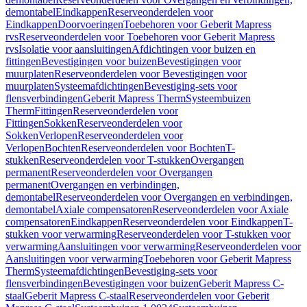
demontabel
Eindkappen
Reserveonderdelen voor
Eindkappen
Doorvoeringen
Toebehoren voor Geberit Mapress
rvs
Reserveonderdelen voor Toebehoren voor Geberit Mapress
rvs
Isolatie voor aansluitingen
Afdichtingen voor buizen en
fittingen
Bevestigingen voor buizen
Bevestigingen voor
muurplaten
Reserveonderdelen voor Bevestigingen voor
muurplaten
Systeemafdichtingen
Bevestiging-sets voor
flensverbindingen
Geberit Mapress Therm
Systeembuizen
Therm
Fittingen
Reserveonderdelen voor
Fittingen
Sokken
Reserveonderdelen voor
Sokken
Verlopen
Reserveonderdelen voor
Verlopen
Bochten
Reserveonderdelen voor Bochten
T-
stukken
Reserveonderdelen voor T-stukken
Overgangen
permanent
Reserveonderdelen voor Overgangen
permanent
Overgangen en verbindingen,
demontabel
Reserveonderdelen voor Overgangen en verbindingen,
demontabel
Axiale compensatoren
Reserveonderdelen voor Axiale
compensatoren
Eindkappen
Reserveonderdelen voor Eindkappen
T-
stukken voor verwarming
Reserveonderdelen voor T-stukken voor
verwarming
Aansluitingen voor verwarming
Reserveonderdelen voor
Aansluitingen voor verwarming
Toebehoren voor Geberit Mapress
Therm
Systeemafdichtingen
Bevestiging-sets voor
flensverbindingen
Bevestigingen voor buizen
Geberit Mapress C-
staal
Geberit Mapress C-staal
Reserveonderdelen voor Geberit