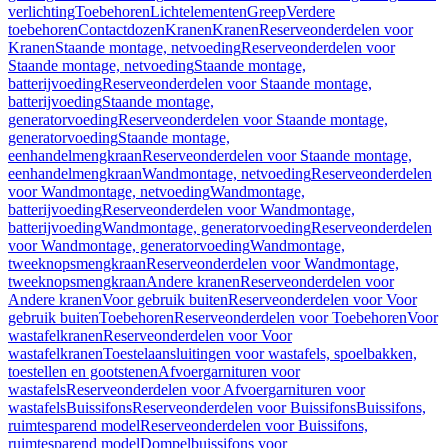
verlichting
Toebehoren
Lichtelementen
Greep
Verdere
toebehoren
Contactdozen
Kranen
Kranen
Reserveonderdelen voor
Kranen
Staande montage, netvoeding
Reserveonderdelen voor
Staande montage, netvoeding
Staande montage,
batterijvoeding
Reserveonderdelen voor Staande montage,
batterijvoeding
Staande montage,
generatorvoeding
Reserveonderdelen voor Staande montage,
generatorvoeding
Staande montage,
eenhandelmengkraan
Reserveonderdelen voor Staande montage,
eenhandelmengkraan
Wandmontage, netvoeding
Reserveonderdelen
voor Wandmontage, netvoeding
Wandmontage,
batterijvoeding
Reserveonderdelen voor Wandmontage,
batterijvoeding
Wandmontage, generatorvoeding
Reserveonderdelen
voor Wandmontage, generatorvoeding
Wandmontage,
tweeknopsmengkraan
Reserveonderdelen voor Wandmontage,
tweeknopsmengkraan
Andere kranen
Reserveonderdelen voor
Andere kranen
Voor gebruik buiten
Reserveonderdelen voor Voor
gebruik buiten
Toebehoren
Reserveonderdelen voor Toebehoren
Voor
wastafelkranen
Reserveonderdelen voor Voor
wastafelkranen
Toestelaansluitingen voor wastafels, spoelbakken,
toestellen en gootstenen
Afvoergarnituren voor
wastafels
Reserveonderdelen voor Afvoergarnituren voor
wastafels
Buissifons
Reserveonderdelen voor Buissifons
Buissifons,
ruimtesparend model
Reserveonderdelen voor Buissifons,
ruimtesparend model
Dompelbuissifons voor