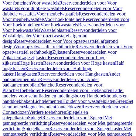
Voor fonteinen
Voor wastafels
Reserveonderdelen voor Voor
wastafels
Voor dubbele wastafels
Reserveonderdelen voor Voor
dubbele wastafels
Voor meubelwastafels
Reserveonderdelen voor
Voor meubelwastafels
Voor hoekfonteinen
Reserveonderdelen voor
Voor hoekfonteinen
Voor hoekwastafels
Reserveonderdelen voor
Voor hoekwastafels
Wastafelplaaten
Reserveonderdelen voor
Wastafelplaaten
Voor opzetwastafel afgerond
design
Reserveonderdelen voor Voor opzetwastafel afgerond
design
Voor opzetwastafel rechthoekig
Reserveonderdelen voor Voor
opzetwastafel rechthoekig
Zijkasten
Reserveonderdelen voor
Zijkasten
Lage zijkasten
Reserveonderdelen voor Lage
zijkasten
Hoge kasten
Reserveonderdelen voor Hoge kasten
Half
hoge kasten
Reserveonderdelen voor Half hoge
kasten
Hangkasten
Reserveonderdelen voor Hangkasten
Ander
badkamermeubilair
Reserveonderdelen voor Ander
badkamermeubilair
Planchet
Reserveonderdelen voor
Planchet
Toebehoren
Reserveonderdelen voor Toebehoren
Lade-
indelers voor schuifladen en indelingsboxen
Handdoekhouders en
handdoekhaken
Lichtelementen
Houder voor wastafelplaten
Greep
Set
steunpoten
Magneetwanden
Contactdozen
Reserveonderdelen voor
Contactdozen
Verdere toebehoren
Spiegels en
spiegelkasten
Spiegel
Reserveonderdelen voor Spiegel
Met
geïntegreerde verlichting
Reserveonderdelen voor Met geïntegreerde
verlichting
Spiegelkasten
Reserveonderdelen voor Spiegelkasten
Met
geïntegreerde verlichting
Reserveonderdelen voor Met geïntegreerde