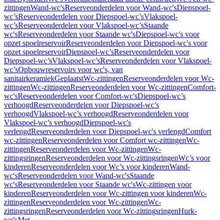
zittingen
Wand-wc's
Reserveonderdelen voor Wand-wc's
Diepspoel-
wc’s
Reserveonderdelen voor Diepspoel-wc’s
Vlakspoel-
wc’s
Reserveonderdelen voor Vlakspoel-wc’s
Staande
wc's
Reserveonderdelen voor Staande wc's
Diepspoel-wc's voor
opzet spoelreservoir
Reserveonderdelen voor Diepspoel-wc's voor
opzet spoelreservoir
Diepspoel-wc’s
Reserveonderdelen voor
Diepspoel-wc’s
Vlakspoel-wc’s
Reserveonderdelen voor Vlakspoel-
wc’s
Opbouwreservoirs voor wc's, van
sanitairkeramiek
Geplaatst
Wc-zittingen
Reserveonderdelen voor Wc-
zittingen
Wc-zittingen
Reserveonderdelen voor Wc-zittingen
Comfort-
wc's
Reserveonderdelen voor Comfort-wc's
Diepspoel-wc’s
verhoogd
Reserveonderdelen voor Diepspoel-wc’s
verhoogd
Vlakspoel-wc’s verhoogd
Reserveonderdelen voor
Vlakspoel-wc’s verhoogd
Diepspoel-wc's
verlengd
Reserveonderdelen voor Diepspoel-wc's verlengd
Comfort
wc-zittingen
Reserveonderdelen voor Comfort wc-zittingen
Wc-
zittingen
Reserveonderdelen voor Wc-zittingen
Wc-
zittingsringen
Reserveonderdelen voor Wc-zittingsringen
Wc’s voor
kinderen
Reserveonderdelen voor Wc’s voor kinderen
Wand-
wc's
Reserveonderdelen voor Wand-wc's
Staande
wc's
Reserveonderdelen voor Staande wc's
Wc-zittingen voor
kinderen
Reserveonderdelen voor Wc-zittingen voor kinderen
Wc-
zittingen
Reserveonderdelen voor Wc-zittingen
Wc-
zittingsringen
Reserveonderdelen voor Wc-zittingsringen
Hurk-
wc's
Met