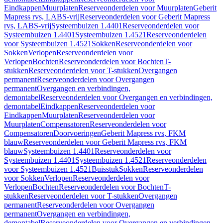
Eindkappen
Muurplaten
Reserveonderdelen voor Muurplaten
Geberit
Mapress rvs, LABS-vrij
Reserveonderdelen voor Geberit Mapress
rvs, LABS-vrij
Systeembuizen 1.4401
Reserveonderdelen voor
Systeembuizen 1.4401
Systeembuizen 1.4521
Reserveonderdelen
voor Systeembuizen 1.4521
Sokken
Reserveonderdelen voor
Sokken
Verlopen
Reserveonderdelen voor
Verlopen
Bochten
Reserveonderdelen voor Bochten
T-
stukken
Reserveonderdelen voor T-stukken
Overgangen
permanent
Reserveonderdelen voor Overgangen
permanent
Overgangen en verbindingen,
demontabel
Reserveonderdelen voor Overgangen en verbindingen,
demontabel
Eindkappen
Reserveonderdelen voor
Eindkappen
Muurplaten
Reserveonderdelen voor
Muurplaten
Compensatoren
Reserveonderdelen voor
Compensatoren
Doorvoeringen
Geberit Mapress rvs, FKM
blauw
Reserveonderdelen voor Geberit Mapress rvs, FKM
blauw
Systeembuizen 1.4401
Reserveonderdelen voor
Systeembuizen 1.4401
Systeembuizen 1.4521
Reserveonderdelen
voor Systeembuizen 1.4521
Buisstuk
Sokken
Reserveonderdelen
voor Sokken
Verlopen
Reserveonderdelen voor
Verlopen
Bochten
Reserveonderdelen voor Bochten
T-
stukken
Reserveonderdelen voor T-stukken
Overgangen
permanent
Reserveonderdelen voor Overgangen
permanent
Overgangen en verbindingen,
demontabel
Reserveonderdelen voor Overgangen en verbindingen,