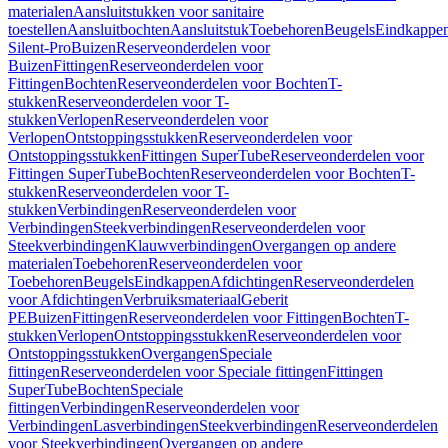
materialen
Aansluitstukken voor sanitaire
toestellen
Aansluitbochten
Aansluitstuk
Toebehoren
Beugels
Eindkappe
Silent-Pro
Buizen
Reserveonderdelen voor
Buizen
Fittingen
Reserveonderdelen voor
Fittingen
Bochten
Reserveonderdelen voor Bochten
T-
stukken
Reserveonderdelen voor T-
stukken
Verlopen
Reserveonderdelen voor
Verlopen
Ontstoppingsstukken
Reserveonderdelen voor
Ontstoppingsstukken
Fittingen SuperTube
Reserveonderdelen voor
Fittingen SuperTube
Bochten
Reserveonderdelen voor Bochten
T-
stukken
Reserveonderdelen voor T-
stukken
Verbindingen
Reserveonderdelen voor
Verbindingen
Steekverbindingen
Reserveonderdelen voor
Steekverbindingen
Klauwverbindingen
Overgangen op andere
materialen
Toebehoren
Reserveonderdelen voor
Toebehoren
Beugels
Eindkappen
Afdichtingen
Reserveonderdelen
voor Afdichtingen
Verbruiksmateriaal
Geberit
PE
Buizen
Fittingen
Reserveonderdelen voor Fittingen
Bochten
T-
stukken
Verlopen
Ontstoppingsstukken
Reserveonderdelen voor
Ontstoppingsstukken
Overgangen
Speciale
fittingen
Reserveonderdelen voor Speciale fittingen
Fittingen
SuperTube
Bochten
Speciale
fittingen
Verbindingen
Reserveonderdelen voor
Verbindingen
Lasverbindingen
Steekverbindingen
Reserveonderdelen
voor Steekverbindingen
Overgangen op andere