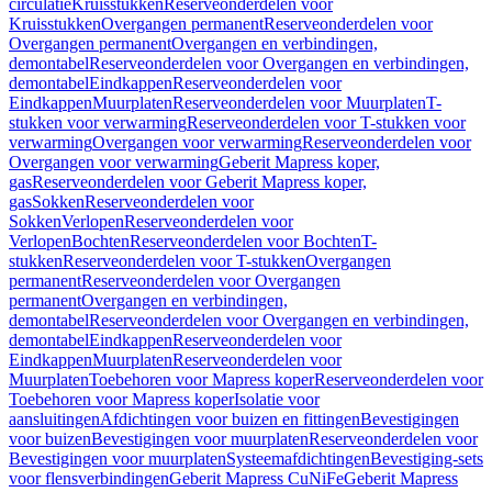
circulatie
Kruisstukken
Reserveonderdelen voor
Kruisstukken
Overgangen permanent
Reserveonderdelen voor
Overgangen permanent
Overgangen en verbindingen,
demontabel
Reserveonderdelen voor Overgangen en verbindingen,
demontabel
Eindkappen
Reserveonderdelen voor
Eindkappen
Muurplaten
Reserveonderdelen voor Muurplaten
T-
stukken voor verwarming
Reserveonderdelen voor T-stukken voor
verwarming
Overgangen voor verwarming
Reserveonderdelen voor
Overgangen voor verwarming
Geberit Mapress koper,
gas
Reserveonderdelen voor Geberit Mapress koper,
gas
Sokken
Reserveonderdelen voor
Sokken
Verlopen
Reserveonderdelen voor
Verlopen
Bochten
Reserveonderdelen voor Bochten
T-
stukken
Reserveonderdelen voor T-stukken
Overgangen
permanent
Reserveonderdelen voor Overgangen
permanent
Overgangen en verbindingen,
demontabel
Reserveonderdelen voor Overgangen en verbindingen,
demontabel
Eindkappen
Reserveonderdelen voor
Eindkappen
Muurplaten
Reserveonderdelen voor
Muurplaten
Toebehoren voor Mapress koper
Reserveonderdelen voor
Toebehoren voor Mapress koper
Isolatie voor
aansluitingen
Afdichtingen voor buizen en fittingen
Bevestigingen
voor buizen
Bevestigingen voor muurplaten
Reserveonderdelen voor
Bevestigingen voor muurplaten
Systeemafdichtingen
Bevestiging-sets
voor flensverbindingen
Geberit Mapress CuNiFe
Geberit Mapress