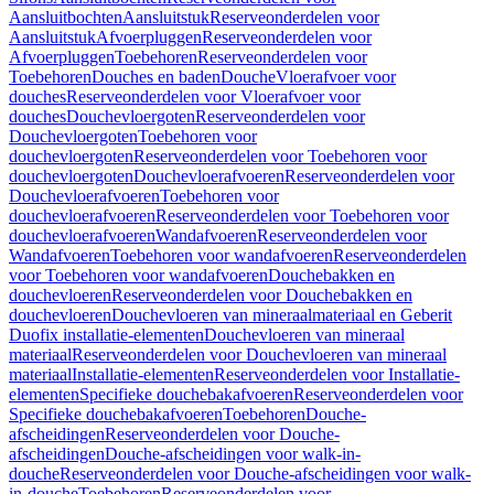
Aansluitbochten
Aansluitstuk
Reserveonderdelen voor
Aansluitstuk
Afvoerpluggen
Reserveonderdelen voor
Afvoerpluggen
Toebehoren
Reserveonderdelen voor
Toebehoren
Douches en baden
Douche
Vloerafvoer voor
douches
Reserveonderdelen voor Vloerafvoer voor
douches
Douchevloergoten
Reserveonderdelen voor
Douchevloergoten
Toebehoren voor
douchevloergoten
Reserveonderdelen voor Toebehoren voor
douchevloergoten
Douchevloerafvoeren
Reserveonderdelen voor
Douchevloerafvoeren
Toebehoren voor
douchevloerafvoeren
Reserveonderdelen voor Toebehoren voor
douchevloerafvoeren
Wandafvoeren
Reserveonderdelen voor
Wandafvoeren
Toebehoren voor wandafvoeren
Reserveonderdelen
voor Toebehoren voor wandafvoeren
Douchebakken en
douchevloeren
Reserveonderdelen voor Douchebakken en
douchevloeren
Douchevloeren van mineraalmateriaal en Geberit
Duofix installatie-elementen
Douchevloeren van mineraal
materiaal
Reserveonderdelen voor Douchevloeren van mineraal
materiaal
Installatie-elementen
Reserveonderdelen voor Installatie-
elementen
Specifieke douchebakafvoeren
Reserveonderdelen voor
Specifieke douchebakafvoeren
Toebehoren
Douche-
afscheidingen
Reserveonderdelen voor Douche-
afscheidingen
Douche-afscheidingen voor walk-in-
douche
Reserveonderdelen voor Douche-afscheidingen voor walk-
in-douche
Toebehoren
Reserveonderdelen voor