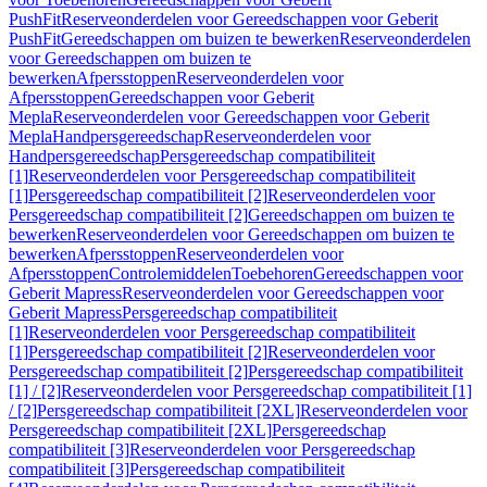
PushFit
Reserveonderdelen voor Gereedschappen voor Geberit
PushFit
Gereedschappen om buizen te bewerken
Reserveonderdelen
voor Gereedschappen om buizen te
bewerken
Afpersstoppen
Reserveonderdelen voor
Afpersstoppen
Gereedschappen voor Geberit
Mepla
Reserveonderdelen voor Gereedschappen voor Geberit
Mepla
Handpersgereedschap
Reserveonderdelen voor
Handpersgereedschap
Persgereedschap compatibiliteit
[1]
Reserveonderdelen voor Persgereedschap compatibiliteit
[1]
Persgereedschap compatibiliteit [2]
Reserveonderdelen voor
Persgereedschap compatibiliteit [2]
Gereedschappen om buizen te
bewerken
Reserveonderdelen voor Gereedschappen om buizen te
bewerken
Afpersstoppen
Reserveonderdelen voor
Afpersstoppen
Controlemiddelen
Toebehoren
Gereedschappen voor
Geberit Mapress
Reserveonderdelen voor Gereedschappen voor
Geberit Mapress
Persgereedschap compatibiliteit
[1]
Reserveonderdelen voor Persgereedschap compatibiliteit
[1]
Persgereedschap compatibiliteit [2]
Reserveonderdelen voor
Persgereedschap compatibiliteit [2]
Persgereedschap compatibiliteit
[1] / [2]
Reserveonderdelen voor Persgereedschap compatibiliteit [1]
/ [2]
Persgereedschap compatibiliteit [2XL]
Reserveonderdelen voor
Persgereedschap compatibiliteit [2XL]
Persgereedschap
compatibiliteit [3]
Reserveonderdelen voor Persgereedschap
compatibiliteit [3]
Persgereedschap compatibiliteit