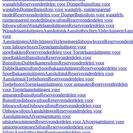
wastafels
Reserveonderdelen voor Dompelbuissifons voor
wastafels
Dompelbuissifons voor wastafels, ruimtesparend
model
Reserveonderdelen voor Dompelbuissifons voor wastafels,
ruimtesparend model
Inbouwsifons
Reserveonderdelen voor
Inbouwsifons
Wastafelaansluitingen
Reserveonderdelen voor
Wastafelaansluitingen
Aansluitstuk
Aansluitbochten
Abdeckungen
Aans
voor
Aansluitingen
Afdichtingen
Verlengingen
Inbouwboxen
Reserveonderd
voor Inbouwboxen
Toestelaansluitingen voor
spoelbakken
Reserveonderdelen voor Toestelaansluitingen voor
spoelbakken
Buissifons
Reserveonderdelen voor
Buissifons
Dubbelkamersifons
Reserveonderdelen voor
Dubbelkamersifons
Spoelbakaansluitingen
Reserveonderdelen voor
Spoelbakaansluitingen
Aansluitstuk
Reserveonderdelen voor
Aansluitstuk
Toebehoren
Reserveonderdelen voor
Toebehoren
Toestelaansluitingen voor apparaten
Reserveonderdelen
voor Toestelaansluitingen voor
apparaten
Buissifons
Reserveonderdelen voor
Buissifons
Inbouwsifons
Reserveonderdelen voor
Inbouwsifons
Opbouwsifons
Reserveonderdelen voor
Opbouwsifons
Aansluitingen
Reserveonderdelen voor
Aansluitingen
Afvoergarnituren voor
uitstortgootstenen
Reserveonderdelen voor Afvoergarnituren voor
uitstortgootstenen
Sifons
Reserveonderdelen voor
Sifons
Aansluitbochten
Reserveonderdelen voor