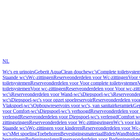
NL
Wc's en urinoirs
Geberit AquaClean douchewc’s
Complete toiletsyste
Staande wc's
Wc-zittingen
Reserveonderdelen voor Wc-zittingen
Voor 
toiletsystemen
Reserveonderdelen voor Voor complete toiletsystemen
V
toiletsystemen
Voor wc-zittingen
Reserveonderdelen voor Voor wc-zitt
wc's
Reserveonderdelen voor Wand-wc's
Diepspoel-wc’s
Reserveonder
wc's
Diepspoel-wc's voor opzet spoelreservoir
Reserveonderdelen voor
Vlakspoel-wc’s
Opbouwreservoirs voor wc's, van sanitairkeramiek
Gep
voor Comfort-wc's
Diepspoel-wc’s verhoogd
Reserveonderdelen voor
verlengd
Reserveonderdelen voor Diepspoel-wc's verlengd
Comfort wc
zittingsringen
Reserveonderdelen voor Wc-zittingsringen
Wc’s voor ki
Staande wc's
Wc-zittingen voor kinderen
Reserveonderdelen voor Wc-z
wc's
Met spoeling
Toebehoren
Bevestigingsmateriaal
Bidets
Wandbidets
besturingen
Bedieningsplaten
Reserveonderdelen voor Bedieningsplat