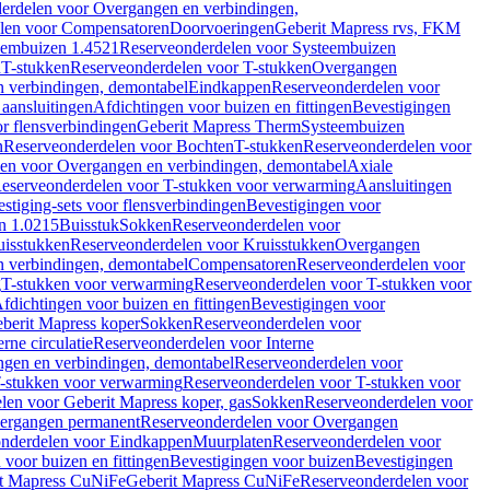
erdelen voor Overgangen en verbindingen,
len voor Compensatoren
Doorvoeringen
Geberit Mapress rvs, FKM
eembuizen 1.4521
Reserveonderdelen voor Systeembuizen
n
T-stukken
Reserveonderdelen voor T-stukken
Overgangen
 verbindingen, demontabel
Eindkappen
Reserveonderdelen voor
 aansluitingen
Afdichtingen voor buizen en fittingen
Bevestigingen
or flensverbindingen
Geberit Mapress Therm
Systeembuizen
n
Reserveonderdelen voor Bochten
T-stukken
Reserveonderdelen voor
en voor Overgangen en verbindingen, demontabel
Axiale
eserveonderdelen voor T-stukken voor verwarming
Aansluitingen
stiging-sets voor flensverbindingen
Bevestigingen voor
n 1.0215
Buisstuk
Sokken
Reserveonderdelen voor
uisstukken
Reserveonderdelen voor Kruisstukken
Overgangen
 verbindingen, demontabel
Compensatoren
Reserveonderdelen voor
g
T-stukken voor verwarming
Reserveonderdelen voor T-stukken voor
fdichtingen voor buizen en fittingen
Bevestigingen voor
berit Mapress koper
Sokken
Reserveonderdelen voor
erne circulatie
Reserveonderdelen voor Interne
gen en verbindingen, demontabel
Reserveonderdelen voor
-stukken voor verwarming
Reserveonderdelen voor T-stukken voor
len voor Geberit Mapress koper, gas
Sokken
Reserveonderdelen voor
ergangen permanent
Reserveonderdelen voor Overgangen
nderdelen voor Eindkappen
Muurplaten
Reserveonderdelen voor
 voor buizen en fittingen
Bevestigingen voor buizen
Bevestigingen
t Mapress CuNiFe
Geberit Mapress CuNiFe
Reserveonderdelen voor