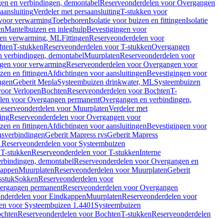
en en verbindingen, demontabel
Reserveonderdelen voor Overgangen
aansluiting
Verdeler met persaansluiting
T-stukken voor
voor verwarming
Toebehoren
Isolatie voor buizen en fittingen
Isolatie
en
Mantelbuizen en inleghulp
Bevestigingen voor
zen verwarming, ML
Fittingen
Reserveonderdelen voor
hten
T-stukken
Reserveonderdelen voor T-stukken
Overgangen
 verbindingen, demontabel
Muurplaten
Reserveonderdelen voor
gen voor verwarming
Reserveonderdelen voor Overgangen voor
zen en fittingen
Afdichtingen voor aansluitingen
Bevestigingen voor
ngen
Geberit Mepla
Systeembuizen drinkwater, ML
Systeembuizen
voor Verlopen
Bochten
Reserveonderdelen voor Bochten
T-
len voor Overgangen permanent
Overgangen en verbindingen,
eserveonderdelen voor Muurplaten
Verdeler met
ing
Reserveonderdelen voor Overgangen voor
zen en fittingen
Afdichtingen voor aansluitingen
Bevestigingen voor
ensverbindingen
Geberit Mapress rvs
Geberit Mapress
1
Reserveonderdelen voor Systeembuizen
n
T-stukken
Reserveonderdelen voor T-stukken
Interne
rbindingen, demontabel
Reserveonderdelen voor Overgangen en
kappen
Muurplaten
Reserveonderdelen voor Muurplaten
Geberit
sstuk
Sokken
Reserveonderdelen voor
ergangen permanent
Reserveonderdelen voor Overgangen
nderdelen voor Eindkappen
Muurplaten
Reserveonderdelen voor
en voor Systeembuizen 1.4401
Systeembuizen
chten
Reserveonderdelen voor Bochten
T-stukken
Reserveonderdelen