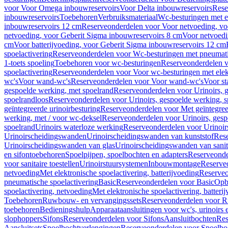
voor Voor Omega inbouwreservoirs
Voor Delta inbouwreservoirs
Rese
inbouwreservoirs
Toebehoren
Verbruiksmateriaal
Wc-besturingen met el
inbouwreservoirs 12 cm
Reserveonderdelen voor Voor netvoeding, vo
netvoeding, voor Geberit Sigma inbouwreservoirs 8 cm
Voor netvoedi
cm
Voor batterijvoeding, voor Geberit Sigma inbouwreservoirs 12 cm
spoelactivering
Reserveonderdelen voor Wc-besturingen met pneumati
1-toets spoeling
Toebehoren voor wc-besturingen
Reserveonderdelen v
spoelactivering
Reserveonderdelen voor Voor wc-besturingen met elekt
wc's
Voor wand-wc's
Reserveonderdelen voor Voor wand-wc's
Voor st
gespoelde werking, met spoelrand
Reserveonderdelen voor Urinoirs, 
spoelrandloos
Reserveonderdelen voor Urinoirs, gespoelde werking, s
geïntegreerde urinoirbesturing
Reserveonderdelen voor Met geïntegreer
werking, met / voor wc-deksel
Reserveonderdelen voor Urinoirs, gesp
spoelrand
Urinoirs waterloze werking
Reserveonderdelen voor Urinoir
Urinoirscheidingswanden
Urinoirscheidingswanden van kunststof
Rese
Urinoirscheidingswanden van glas
Urinoirscheidingswanden van sanit
en sifontoebehoren
Spoelpijpen, spoelbochten en adapters
Reserveonde
voor sanitaire toestellen
Urinoirstuursystemen
Inbouwmontage
Reserve
netvoeding
Met elektronische spoelactivering, batterijvoeding
Reserveo
pneumatische spoelactivering
Basic
Reserveonderdelen voor Basic
Op
spoelactivering, netvoeding
Met elektronische spoelactivering, batteri
Toebehoren
Ruwbouw- en vervangingssets
Reserveonderdelen voor R
toebehoren
Bedieningshulp
Apparaataansluitingen voor wc's, urinoirs 
slophoppers
Sifons
Reserveonderdelen voor Sifons
Aansluitbochten
Res
Aansluitsets
Spoelbochtverlengingen
Reserveonderdelen voor Spoelbo