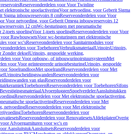
reservoirs
Reserveonderdelen voor Voor Twinline
 elektronische spoelactivering
Voor netvoeding, voor Geberit Sigma
it Sigma inbouwreservoirs 8 cm
Reserveonderdelen voor Voor
or Voor netvoeding, voor Geberit Omega inbouwreservoirs 12
ouwreservoirs 12 cm
Wc-besturingen met pneumatische
 2-toets spoeling
Voor 1-toets spoeling
Reserveonderdelen voor Voor
n voor Ruwbouwsets
Voor wc-besturingen met elektronische
ules voor wc's
Reserveonderdelen voor Sanitairmodules voor
rveonderdelen voor Toebehoren
Verbruiksmateriaal
Urinoirs
Urinoirs,
r Zonder deksel
Urinoirs, gespoelde werking,
delen voor Voor opbouw- of inbouwurinoirstuursysteem
Met
en voor Voor geïntegreerde urinoirbesturing
Urinoirs, gespoelde
voor Spoelrandloos
Met spoelrand
Reserveonderdelen voor Met
sel
Urinoirscheidingswanden
Reserveonderdelen voor
heidingswanden van glas
Reserveonderdelen voor
tairkeramiek
Toebehoren
Reserveonderdelen voor Toebehoren
Sifons
Bevestigingsmateriaal
Afvoerpluggen
Spoelverdeler
Aansluitstukken
tvoeding
Reserveonderdelen voor Met elektronische spoelactivering,
neumatische spoelactivering
Reserveonderdelen voor Met
ng, netvoeding
Reserveonderdelen voor Met elektronische
erijvoeding
Toebehoren
Reserveonderdelen voor
ovatiesets
Reserveonderdelen voor Renovatiesets
Afdekplaten
Overig
voor Afvoergarnituren voor wc's en
oor Aansluitstuk
Aansluitsets
Reserveonderdelen voor
uitingen van PVC
Manchetten en afdekkappen
Overgang- en