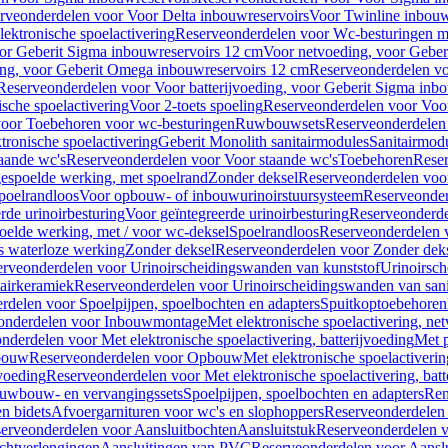
rveonderdelen voor Voor Delta inbouwreservoirs
Voor Twinline inbouw
ektronische spoelactivering
Reserveonderdelen voor Wc-besturingen met
or Geberit Sigma inbouwreservoirs 12 cm
Voor netvoeding, voor Geber
ng, voor Geberit Omega inbouwreservoirs 12 cm
Reserveonderdelen vo
Reserveonderdelen voor Voor batterijvoeding, voor Geberit Sigma inb
sche spoelactivering
Voor 2-toets spoeling
Reserveonderdelen voor Voor
oor Toebehoren voor wc-besturingen
Ruwbouwsets
Reserveonderdele
ronische spoelactivering
Geberit Monolith sanitairmodules
Sanitairmod
aande wc's
Reserveonderdelen voor Voor staande wc's
Toebehoren
Rese
gespoelde werking, met spoelrand
Zonder deksel
Reserveonderdelen voo
poelrandloos
Voor opbouw- of inbouwurinoirstuursysteem
Reserveonder
de urinoirbesturing
Voor geïntegreerde urinoirbesturing
Reserveonderdel
oelde werking, met / voor wc-deksel
Spoelrandloos
Reserveonderdelen 
s waterloze werking
Zonder deksel
Reserveonderdelen voor Zonder dek
rveonderdelen voor Urinoirscheidingswanden van kunststof
Urinoirsc
airkeramiek
Reserveonderdelen voor Urinoirscheidingswanden van sani
rdelen voor Spoelpijpen, spoelbochten en adapters
Spuitkoptoebehoren
onderdelen voor Inbouwmontage
Met elektronische spoelactivering, ne
nderdelen voor Met elektronische spoelactivering, batterijvoeding
Met p
bouw
Reserveonderdelen voor Opbouw
Met elektronische spoelactiveri
jvoeding
Reserveonderdelen voor Met elektronische spoelactivering, batt
uwbouw- en vervangingssets
Spoelpijpen, spoelbochten en adapters
Ren
en bidets
Afvoergarnituren voor wc's en slophoppers
Reserveonderdelen 
erveonderdelen voor Aansluitbochten
Aansluitstuk
Reserveonderdelen v
chtverlengingen
Aansluitingen van PVC
Reserveonderdelen voor Aansl