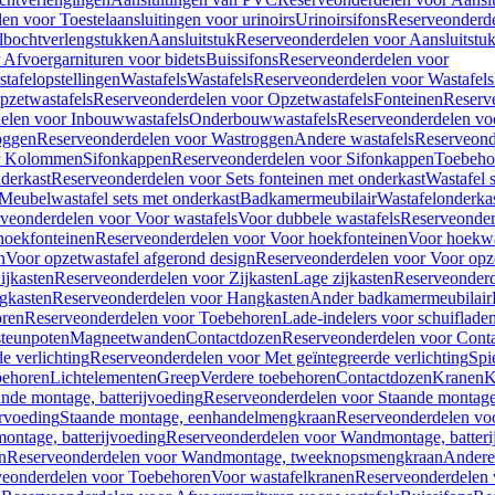
en voor Toestelaansluitingen voor urinoirs
Urinoirsifons
Reserveonderde
lbochtverlengstukken
Aansluitstuk
Reserveonderdelen voor Aansluitstu
Afvoergarnituren voor bidets
Buissifons
Reserveonderdelen voor
tafelopstellingen
Wastafels
Wastafels
Reserveonderdelen voor Wastafels
pzetwastafels
Reserveonderdelen voor Opzetwastafels
Fonteinen
Reserv
elen voor Inbouwwastafels
Onderbouwwastafels
Reserveonderdelen vo
oggen
Reserveonderdelen voor Wastroggen
Andere wastafels
Reserveond
or Kolommen
Sifonkappen
Reserveonderdelen voor Sifonkappen
Toebeho
nderkast
Reserveonderdelen voor Sets fonteinen met onderkast
Wastafel 
Meubelwastafel sets met onderkast
Badkamermeubilair
Wastafelonderka
veonderdelen voor Voor wastafels
Voor dubbele wastafels
Reserveonder
hoekfonteinen
Reserveonderdelen voor Voor hoekfonteinen
Voor hoekwa
n
Voor opzetwastafel afgerond design
Reserveonderdelen voor Voor opze
ijkasten
Reserveonderdelen voor Zijkasten
Lage zijkasten
Reserveonderd
gkasten
Reserveonderdelen voor Hangkasten
Ander badkamermeubilair
ren
Reserveonderdelen voor Toebehoren
Lade-indelers voor schuiflade
steunpoten
Magneetwanden
Contactdozen
Reserveonderdelen voor Cont
e verlichting
Reserveonderdelen voor Met geïntegreerde verlichting
Spi
ehoren
Lichtelementen
Greep
Verdere toebehoren
Contactdozen
Kranen
K
ande montage, batterijvoeding
Reserveonderdelen voor Staande montage,
rvoeding
Staande montage, eenhandelmengkraan
Reserveonderdelen vo
ntage, batterijvoeding
Reserveonderdelen voor Wandmontage, batteri
n
Reserveonderdelen voor Wandmontage, tweeknopsmengkraan
Andere
veonderdelen voor Toebehoren
Voor wastafelkranen
Reserveonderdelen 