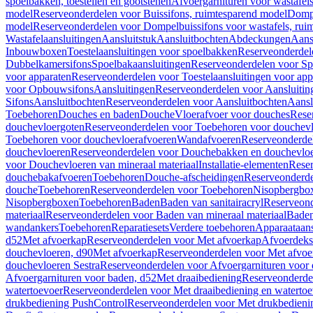
spoelbakken, toestellen en gootstenen
Afvoergarnituren voor wastafel
model
Reserveonderdelen voor Buissifons, ruimtesparend model
Dompe
model
Reserveonderdelen voor Dompelbuissifons voor wastafels, rui
Wastafelaansluitingen
Aansluitstuk
Aansluitbochten
Abdeckungen
Aans
Inbouwboxen
Toestelaansluitingen voor spoelbakken
Reserveonderdele
Dubbelkamersifons
Spoelbakaansluitingen
Reserveonderdelen voor Sp
voor apparaten
Reserveonderdelen voor Toestelaansluitingen voor app
voor Opbouwsifons
Aansluitingen
Reserveonderdelen voor Aansluitin
Sifons
Aansluitbochten
Reserveonderdelen voor Aansluitbochten
Aansl
Toebehoren
Douches en baden
Douche
Vloerafvoer voor douches
Rese
douchevloergoten
Reserveonderdelen voor Toebehoren voor douchev
Toebehoren voor douchevloerafvoeren
Wandafvoeren
Reserveonderde
douchevloeren
Reserveonderdelen voor Douchebakken en douchevlo
voor Douchevloeren van mineraal materiaal
Installatie-elementen
Reser
douchebakafvoeren
Toebehoren
Douche-afscheidingen
Reserveonderde
douche
Toebehoren
Reserveonderdelen voor Toebehoren
Nisopbergbo
Nisopbergboxen
Toebehoren
Baden
Baden van sanitairacryl
Reserveond
materiaal
Reserveonderdelen voor Baden van mineraal materiaal
Baden
wandankers
Toebehoren
Reparatiesets
Verdere toebehoren
Apparaataans
d52
Met afvoerkap
Reserveonderdelen voor Met afvoerkap
Afvoerdeks
douchevloeren, d90
Met afvoerkap
Reserveonderdelen voor Met afvoe
douchevloeren Sestra
Reserveonderdelen voor Afvoergarnituren voor 
Afvoergarnituren voor baden, d52
Met draaibediening
Reserveonderde
watertoevoer
Reserveonderdelen voor Met draaibediening en watertoe
drukbediening PushControl
Reserveonderdelen voor Met drukbedieni