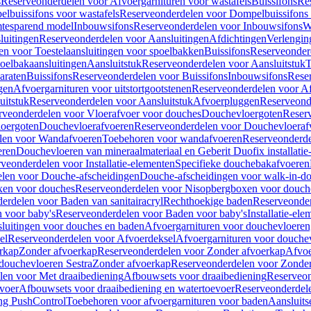
s
Reserveonderdelen voor Afvoergarnituren voor wastafels
Buissifons
Re
lbuissifons voor wastafels
Reserveonderdelen voor Dompelbuissifons 
mtesparend model
Inbouwsifons
Reserveonderdelen voor Inbouwsifons
W
luitingen
Reserveonderdelen voor Aansluitingen
Afdichtingen
Verlengin
n voor Toestelaansluitingen voor spoelbakken
Buissifons
Reserveonder
oelbakaansluitingen
Aansluitstuk
Reserveonderdelen voor Aansluitstuk
T
araten
Buissifons
Reserveonderdelen voor Buissifons
Inbouwsifons
Rese
gen
Afvoergarnituren voor uitstortgootstenen
Reserveonderdelen voor Afv
uitstuk
Reserveonderdelen voor Aansluitstuk
Afvoerpluggen
Reserveond
rveonderdelen voor Vloerafvoer voor douches
Douchevloergoten
Reser
loergoten
Douchevloerafvoeren
Reserveonderdelen voor Douchevloeraf
len voor Wandafvoeren
Toebehoren voor wandafvoeren
Reserveonderde
eren
Douchevloeren van mineraalmateriaal en Geberit Duofix installatie
veonderdelen voor Installatie-elementen
Specifieke douchebakafvoeren
len voor Douche-afscheidingen
Douche-afscheidingen voor walk-in-d
xen voor douches
Reserveonderdelen voor Nisopbergboxen voor douch
erdelen voor Baden van sanitairacryl
Rechthoekige baden
Reserveonder
 voor baby's
Reserveonderdelen voor Baden voor baby's
Installatie-el
luitingen voor douches en baden
Afvoergarnituren voor douchevloeren
el
Reserveonderdelen voor Afvoerdeksel
Afvoergarnituren voor douche
rkap
Zonder afvoerkap
Reserveonderdelen voor Zonder afvoerkap
Afvoe
douchevloeren Sestra
Zonder afvoerkap
Reserveonderdelen voor Zonder
len voor Met draaibediening
Afbouwsets voor draaibediening
Reserveon
voer
Afbouwsets voor draaibediening en watertoevoer
Reserveonderdele
ng PushControl
Toebehoren voor afvoergarnituren voor baden
Aansluits