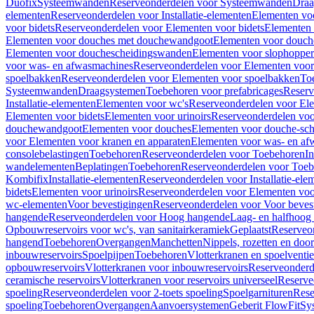
Duofix
Systeemwanden
Reserveonderdelen voor Systeemwanden
Draa
elementen
Reserveonderdelen voor Installatie-elementen
Elementen vo
voor bidets
Reserveonderdelen voor Elementen voor bidets
Elementen 
Elementen voor douches met douchewandgoot
Elementen voor douch
Elementen voor douchescheidingswanden
Elementen voor slophopper
voor was- en afwasmachines
Reserveonderdelen voor Elementen voor
spoelbakken
Reserveonderdelen voor Elementen voor spoelbakken
To
Systeemwanden
Draagsystemen
Toebehoren voor prefabricages
Reserv
Installatie-elementen
Elementen voor wc's
Reserveonderdelen voor El
Elementen voor bidets
Elementen voor urinoirs
Reserveonderdelen voo
douchewandgoot
Elementen voor douches
Elementen voor douche-sc
voor Elementen voor kranen en apparaten
Elementen voor was- en af
consolebelastingen
Toebehoren
Reserveonderdelen voor Toebehoren
In
wandelementen
Beplatingen
Toebehoren
Reserveonderdelen voor Toe
Kombifix
Installatie-elementen
Reserveonderdelen voor Installatie-ele
bidets
Elementen voor urinoirs
Reserveonderdelen voor Elementen voor
wc-elementen
Voor bevestigingen
Reserveonderdelen voor Voor beves
hangende
Reserveonderdelen voor Hoog hangende
Laag- en halfhoog
Opbouwreservoirs voor wc's, van sanitairkeramiek
Geplaatst
Reserveo
hangend
Toebehoren
Overgangen
Manchetten
Nippels, rozetten en doo
inbouwreservoirs
Spoelpijpen
Toebehoren
Vlotterkranen en spoelventie
opbouwreservoirs
Vlotterkranen voor inbouwreservoirs
Reserveonderd
ceramische reservoirs
Vlotterkranen voor reservoirs universeel
Reserve
spoeling
Reserveonderdelen voor 2-toets spoeling
Spoelgarnituren
Rese
spoeling
Toebehoren
Overgangen
Aanvoersystemen
Geberit FlowFit
Sy