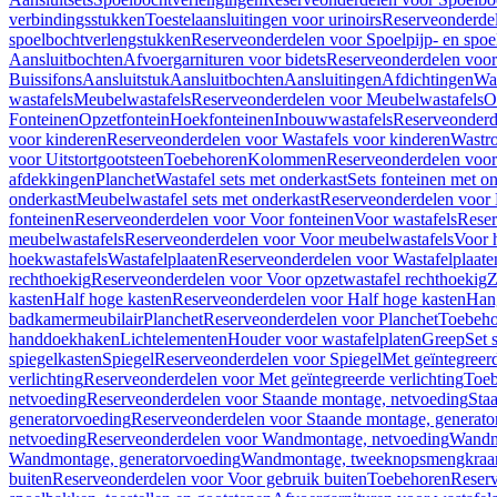
verbindingsstukken
Toestelaansluitingen voor urinoirs
Reserveonderdel
spoelbochtverlengstukken
Reserveonderdelen voor Spoelpijp- en spoe
Aansluitbochten
Afvoergarnituren voor bidets
Reserveonderdelen voor 
Buissifons
Aansluitstuk
Aansluitbochten
Aansluitingen
Afdichtingen
Was
wastafels
Meubelwastafels
Reserveonderdelen voor Meubelwastafels
O
Fonteinen
Opzetfontein
Hoekfonteinen
Inbouwwastafels
Reserveonderd
voor kinderen
Reserveonderdelen voor Wastafels voor kinderen
Wastr
voor Uitstortgootsteen
Toebehoren
Kolommen
Reserveonderdelen vo
afdekkingen
Planchet
Wastafel sets met onderkast
Sets fonteinen met o
onderkast
Meubelwastafel sets met onderkast
Reserveonderdelen voor 
fonteinen
Reserveonderdelen voor Voor fonteinen
Voor wastafels
Reser
meubelwastafels
Reserveonderdelen voor Voor meubelwastafels
Voor 
hoekwastafels
Wastafelplaaten
Reserveonderdelen voor Wastafelplaate
rechthoekig
Reserveonderdelen voor Voor opzetwastafel rechthoekig
Z
kasten
Half hoge kasten
Reserveonderdelen voor Half hoge kasten
Han
badkamermeubilair
Planchet
Reserveonderdelen voor Planchet
Toebeho
handdoekhaken
Lichtelementen
Houder voor wastafelplaten
Greep
Set 
spiegelkasten
Spiegel
Reserveonderdelen voor Spiegel
Met geïntegreerd
verlichting
Reserveonderdelen voor Met geïntegreerde verlichting
Toeb
netvoeding
Reserveonderdelen voor Staande montage, netvoeding
Sta
generatorvoeding
Reserveonderdelen voor Staande montage, generato
netvoeding
Reserveonderdelen voor Wandmontage, netvoeding
Wandmo
Wandmontage, generatorvoeding
Wandmontage, tweeknopsmengkraa
buiten
Reserveonderdelen voor Voor gebruik buiten
Toebehoren
Reser