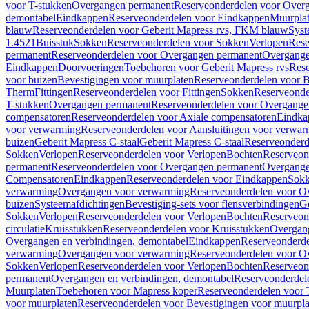
voor T-stukken
Overgangen permanent
Reserveonderdelen voor Over
demontabel
Eindkappen
Reserveonderdelen voor Eindkappen
Muurpla
blauw
Reserveonderdelen voor Geberit Mapress rvs, FKM blauw
Syst
1.4521
Buisstuk
Sokken
Reserveonderdelen voor Sokken
Verlopen
Rese
permanent
Reserveonderdelen voor Overgangen permanent
Overgange
Eindkappen
Doorvoeringen
Toebehoren voor Geberit Mapress rvs
Rese
voor buizen
Bevestigingen voor muurplaten
Reserveonderdelen voor B
Therm
Fittingen
Reserveonderdelen voor Fittingen
Sokken
Reserveonde
T-stukken
Overgangen permanent
Reserveonderdelen voor Overgange
compensatoren
Reserveonderdelen voor Axiale compensatoren
Eindka
voor verwarming
Reserveonderdelen voor Aansluitingen voor verwar
buizen
Geberit Mapress C-staal
Geberit Mapress C-staal
Reserveonderd
Sokken
Verlopen
Reserveonderdelen voor Verlopen
Bochten
Reserveon
permanent
Reserveonderdelen voor Overgangen permanent
Overgange
Compensatoren
Eindkappen
Reserveonderdelen voor Eindkappen
Sokk
verwarming
Overgangen voor verwarming
Reserveonderdelen voor O
buizen
Systeemafdichtingen
Bevestiging-sets voor flensverbindingen
Ge
Sokken
Verlopen
Reserveonderdelen voor Verlopen
Bochten
Reserveon
circulatie
Kruisstukken
Reserveonderdelen voor Kruisstukken
Overgan
Overgangen en verbindingen, demontabel
Eindkappen
Reserveonderd
verwarming
Overgangen voor verwarming
Reserveonderdelen voor O
Sokken
Verlopen
Reserveonderdelen voor Verlopen
Bochten
Reserveon
permanent
Overgangen en verbindingen, demontabel
Reserveonderdel
Muurplaten
Toebehoren voor Mapress koper
Reserveonderdelen voor 
voor muurplaten
Reserveonderdelen voor Bevestigingen voor muurpla