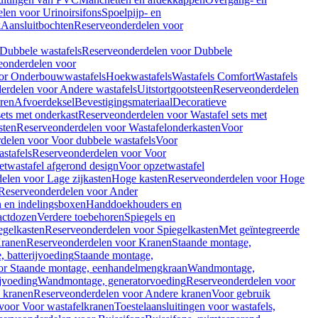
len voor Urinoirsifons
Spoelpijp- en
k
Aansluitbochten
Reserveonderdelen voor
Dubbele wastafels
Reserveonderdelen voor Dubbele
eonderdelen voor
or Onderbouwwastafels
Hoekwastafels
Wastafels Comfort
Wastafels
erdelen voor Andere wastafels
Uitstortgootsteen
Reserveonderdelen
ren
Afvoerdeksel
Bevestigingsmateriaal
Decoratieve
sets met onderkast
Reserveonderdelen voor Wastafel sets met
sten
Reserveonderdelen voor Wastafelonderkasten
Voor
delen voor Voor dubbele wastafels
Voor
stafels
Reserveonderdelen voor Voor
twastafel afgerond design
Voor opzetwastafel
elen voor Lage zijkasten
Hoge kasten
Reserveonderdelen voor Hoge
Reserveonderdelen voor Ander
n en indelingsboxen
Handdoekhouders en
actdozen
Verdere toebehoren
Spiegels en
egelkasten
Reserveonderdelen voor Spiegelkasten
Met geïntegreerde
ranen
Reserveonderdelen voor Kranen
Staande montage,
 batterijvoeding
Staande montage,
or Staande montage, eenhandelmengkraan
Wandmontage,
jvoeding
Wandmontage, generatorvoeding
Reserveonderdelen voor
 kranen
Reserveonderdelen voor Andere kranen
Voor gebruik
voor Voor wastafelkranen
Toestelaansluitingen voor wastafels,