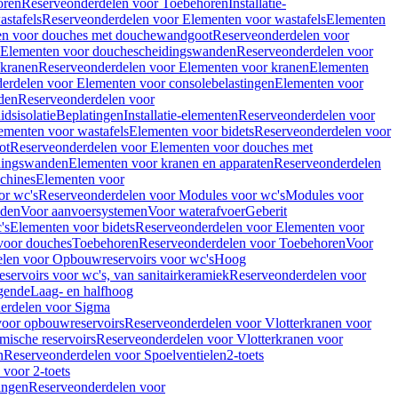
oren
Reserveonderdelen voor Toebehoren
Installatie-
stafels
Reserveonderdelen voor Elementen voor wastafels
Elementen
en voor douches met douchewandgoot
Reserveonderdelen voor
Elementen voor douchescheidingswanden
Reserveonderdelen voor
 kranen
Reserveonderdelen voor Elementen voor kranen
Elementen
erdelen voor Elementen voor consolebelastingen
Elementen voor
den
Reserveonderdelen voor
dsisolatie
Beplatingen
Installatie-elementen
Reserveonderdelen voor
ementen voor wastafels
Elementen voor bidets
Reserveonderdelen voor
ot
Reserveonderdelen voor Elementen voor douches met
dingswanden
Elementen voor kranen en apparaten
Reserveonderdelen
chines
Elementen voor
or wc's
Reserveonderdelen voor Modules voor wc's
Modules voor
nden
Voor aanvoersystemen
Voor waterafvoer
Geberit
's
Elementen voor bidets
Reserveonderdelen voor Elementen voor
voor douches
Toebehoren
Reserveonderdelen voor Toebehoren
Voor
len voor Opbouwreservoirs voor wc's
Hoog
ervoirs voor wc's, van sanitairkeramiek
Reserveonderdelen voor
gende
Laag- en halfhoog
erdelen voor Sigma
voor opbouwreservoirs
Reserveonderdelen voor Vlotterkranen voor
mische reservoirs
Reserveonderdelen voor Vlotterkranen voor
n
Reserveonderdelen voor Spoelventielen
2-toets
voor 2-toets
tingen
Reserveonderdelen voor