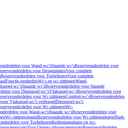
eonderdelen voor Wand-wc's
Staande wc's
Reserveonderdelen voor
eserveonderdelen voor Designplaten
Voor complete
n
Reserveonderdelen voor Toebehoren
Voor complete
iaal
Functie-eenheden
Wc's en wc-zittingen
Wand-
kspoel-wc’s
Staande wc's
Reserveonderdelen voor Staande
delen voor Diepspoel-wc’s
Vlakspoel-wc’s
Reserveonderdelen voor
eserveonderdelen voor Wc-zittingen
Comfort-wc's
Reserveonderdelen
 voor Vlakspoel-wc’s verhoogd
Diepspoel-wc's
eserveonderdelen voor Wc-zittingen
Wc-
nderdelen voor Wand-wc's
Staande wc's
Reserveonderdelen voor
gen
Wc-zittingsringen
Reserveonderdelen voor Wc-zittingsringen
Hurk-
onderdelen voor Toebehoren
Bedieningsplaten en wc-
bouwreservoirs
Voor Omega inbouwreservoirs
Reserveonderdelen