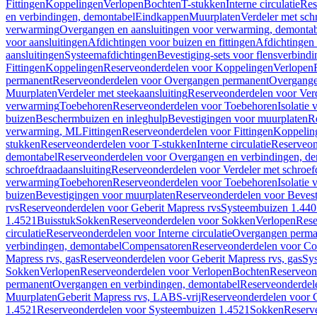
Fittingen
Koppelingen
Verlopen
Bochten
T-stukken
Interne circulatie
Res
en verbindingen, demontabel
Eindkappen
Muurplaten
Verdeler met sch
verwarming
Overgangen en aansluitingen voor verwarming, demonta
voor aansluitingen
Afdichtingen voor buizen en fittingen
Afdichtingen 
aansluitingen
Systeemafdichtingen
Bevestiging-sets voor flensverbind
Fittingen
Koppelingen
Reserveonderdelen voor Koppelingen
Verlopen
permanent
Reserveonderdelen voor Overgangen permanent
Overgange
Muurplaten
Verdeler met steekaansluiting
Reserveonderdelen voor Verd
verwarming
Toebehoren
Reserveonderdelen voor Toebehoren
Isolatie 
buizen
Beschermbuizen en inleghulp
Bevestigingen voor muurplaten
R
verwarming, ML
Fittingen
Reserveonderdelen voor Fittingen
Koppelin
stukken
Reserveonderdelen voor T-stukken
Interne circulatie
Reserveond
demontabel
Reserveonderdelen voor Overgangen en verbindingen, d
schroefdraadaansluiting
Reserveonderdelen voor Verdeler met schroef
verwarming
Toebehoren
Reserveonderdelen voor Toebehoren
Isolatie 
buizen
Bevestigingen voor muurplaten
Reserveonderdelen voor Bevest
rvs
Reserveonderdelen voor Geberit Mapress rvs
Systeembuizen 1.440
1.4521
Buisstuk
Sokken
Reserveonderdelen voor Sokken
Verlopen
Rese
circulatie
Reserveonderdelen voor Interne circulatie
Overgangen perma
verbindingen, demontabel
Compensatoren
Reserveonderdelen voor C
Mapress rvs, gas
Reserveonderdelen voor Geberit Mapress rvs, gas
Sy
Sokken
Verlopen
Reserveonderdelen voor Verlopen
Bochten
Reserveon
permanent
Overgangen en verbindingen, demontabel
Reserveonderdel
Muurplaten
Geberit Mapress rvs, LABS-vrij
Reserveonderdelen voor G
1.4521
Reserveonderdelen voor Systeembuizen 1.4521
Sokken
Reserv