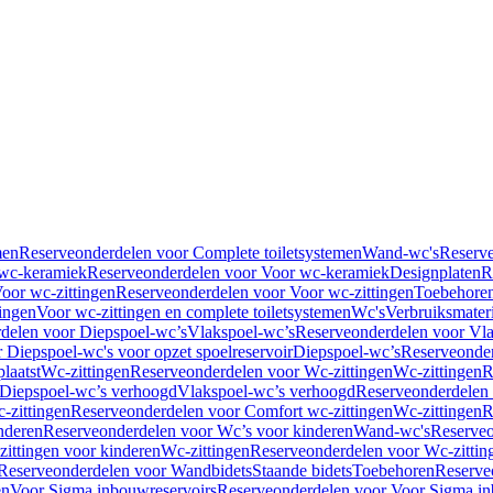
men
Reserveonderdelen voor Complete toiletsystemen
Wand-wc's
Reserv
wc-keramiek
Reserveonderdelen voor Voor wc-keramiek
Designplaten
R
oor wc-zittingen
Reserveonderdelen voor Voor wc-zittingen
Toebehore
ingen
Voor wc-zittingen en complete toiletsystemen
Wc's
Verbruiksmater
delen voor Diepspoel-wc’s
Vlakspoel-wc’s
Reserveonderdelen voor Vla
 Diepspoel-wc's voor opzet spoelreservoir
Diepspoel-wc’s
Reserveonder
laatst
Wc-zittingen
Reserveonderdelen voor Wc-zittingen
Wc-zittingen
R
 Diepspoel-wc’s verhoogd
Vlakspoel-wc’s verhoogd
Reserveonderdelen
-zittingen
Reserveonderdelen voor Comfort wc-zittingen
Wc-zittingen
R
nderen
Reserveonderdelen voor Wc’s voor kinderen
Wand-wc's
Reserveo
ittingen voor kinderen
Wc-zittingen
Reserveonderdelen voor Wc-zittin
Reserveonderdelen voor Wandbidets
Staande bidets
Toebehoren
Reserve
en
Voor Sigma inbouwreservoirs
Reserveonderdelen voor Voor Sigma in