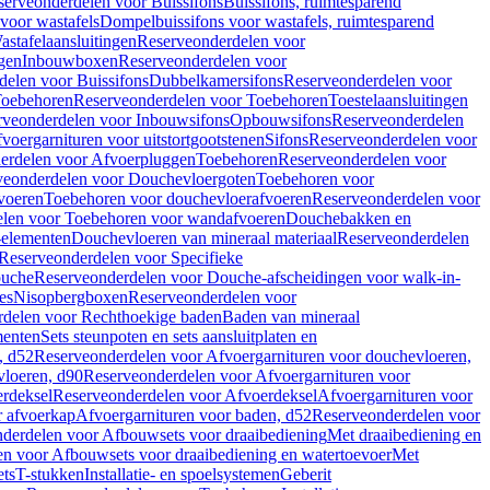
serveonderdelen voor Buissifons
Buissifons, ruimtesparend
voor wastafels
Dompelbuissifons voor wastafels, ruimtesparend
astafelaansluitingen
Reserveonderdelen voor
gen
Inbouwboxen
Reserveonderdelen voor
delen voor Buissifons
Dubbelkamersifons
Reserveonderdelen voor
oebehoren
Reserveonderdelen voor Toebehoren
Toestelaansluitingen
rveonderdelen voor Inbouwsifons
Opbouwsifons
Reserveonderdelen
oergarnituren voor uitstortgootstenen
Sifons
Reserveonderdelen voor
erdelen voor Afvoerpluggen
Toebehoren
Reserveonderdelen voor
veonderdelen voor Douchevloergoten
Toebehoren voor
voeren
Toebehoren voor douchevloerafvoeren
Reserveonderdelen voor
len voor Toebehoren voor wandafvoeren
Douchebakken en
-elementen
Douchevloeren van mineraal materiaal
Reserveonderdelen
Reserveonderdelen voor Specifieke
ouche
Reserveonderdelen voor Douche-afscheidingen voor walk-in-
es
Nisopbergboxen
Reserveonderdelen voor
delen voor Rechthoekige baden
Baden van mineraal
ementen
Sets steunpoten en sets aansluitplaten en
, d52
Reserveonderdelen voor Afvoergarnituren voor douchevloeren,
vloeren, d90
Reserveonderdelen voor Afvoergarnituren voor
rdeksel
Reserveonderdelen voor Afvoerdeksel
Afvoergarnituren voor
 afvoerkap
Afvoergarnituren voor baden, d52
Reserveonderdelen voor
derdelen voor Afbouwsets voor draaibediening
Met draaibediening en
n voor Afbouwsets voor draaibediening en watertoevoer
Met
ets
T-stukken
Installatie- en spoelsystemen
Geberit