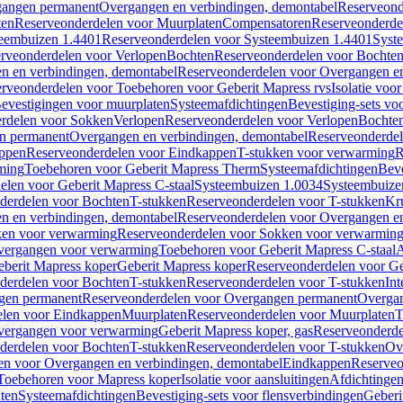
gangen permanent
Overgangen en verbindingen, demontabel
Reserveond
ten
Reserveonderdelen voor Muurplaten
Compensatoren
Reserveonderde
eembuizen 1.4401
Reserveonderdelen voor Systeembuizen 1.4401
Syst
rveonderdelen voor Verlopen
Bochten
Reserveonderdelen voor Bochte
n en verbindingen, demontabel
Reserveonderdelen voor Overgangen en
rveonderdelen voor Toebehoren voor Geberit Mapress rvs
Isolatie voor
evestigingen voor muurplaten
Systeemafdichtingen
Bevestiging-sets vo
rdelen voor Sokken
Verlopen
Reserveonderdelen voor Verlopen
Bochte
n permanent
Overgangen en verbindingen, demontabel
Reserveonderdel
ppen
Reserveonderdelen voor Eindkappen
T-stukken voor verwarming
R
ming
Toebehoren voor Geberit Mapress Therm
Systeemafdichtingen
Beve
elen voor Geberit Mapress C-staal
Systeembuizen 1.0034
Systeembuize
derdelen voor Bochten
T-stukken
Reserveonderdelen voor T-stukken
Kr
n en verbindingen, demontabel
Reserveonderdelen voor Overgangen en
en voor verwarming
Reserveonderdelen voor Sokken voor verwarmin
vergangen voor verwarming
Toebehoren voor Geberit Mapress C-staal
A
berit Mapress koper
Geberit Mapress koper
Reserveonderdelen voor Ge
derdelen voor Bochten
T-stukken
Reserveonderdelen voor T-stukken
Int
gen permanent
Reserveonderdelen voor Overgangen permanent
Overgan
elen voor Eindkappen
Muurplaten
Reserveonderdelen voor Muurplaten
T
vergangen voor verwarming
Geberit Mapress koper, gas
Reserveonderde
derdelen voor Bochten
T-stukken
Reserveonderdelen voor T-stukken
Ov
en voor Overgangen en verbindingen, demontabel
Eindkappen
Reserveo
Toebehoren voor Mapress koper
Isolatie voor aansluitingen
Afdichtingen
ten
Systeemafdichtingen
Bevestiging-sets voor flensverbindingen
Geberi