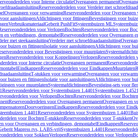
erveonderdelen voor Interne circulatie
Overgangen permanent
Overgang
roefdraadaansluiting
Reserveonderdelen voor Verdeler met schroefdraad
bel
Overgangen voor verwarming
Reserveonderdelen voor Overgangen 
voor aansluitingen
Afdichtingen voor fittingen
Bevestigingen voor buiz
ingen
Verbruiksmateriaal
Geberit PushFit
Systeembuizen ML
Systeembui
Reserveonderdelen voor Verlopen
Bochten
Reserveonderdelen voor Boc
n en verbindingen, demontabel
Reserveonderdelen voor Overgangen en
eler met steekaansluiting
Verdeler met schroefdraadaansluiting
Overgan
voor buizen en fittingen
Isolatie voor aansluitingen
Afdichtingen voor bui
eserveonderdelen voor Bevestigingen voor muurplaten
Systeemafdichti
gen
Reserveonderdelen voor Koppelingen
Verlopen
Reserveonderdelen 
erdelen voor Interne circulatie
Overgangen permanent
Reserveonderde
emontabel
Eindkappen
Reserveonderdelen voor Eindkappen
Muurplaten
R
draadaansluiting
T-stukken voor verwarming
Overgangen voor verwarm
voor buizen en fittingen
Isolatie voor aansluitingen
Afdichtingen voor bui
igingen voor muurplaten
Systeemafdichtingen
Bevestiging-sets voor fl
1
Reserveonderdelen voor Systeembuizen 1.4401
Systeembuizen 1.452
rveonderdelen voor Verlopen
Bochten
Reserveonderdelen voor Bochte
nent
Reserveonderdelen voor Overgangen permanent
Overgangen en ve
ompensatoren
Doorvoeringen
Eindkappen
Reserveonderdelen voor Eind
steembuizen 1.4401
Reserveonderdelen voor Systeembuizen 1.4401
Bui
derdelen voor Bochten
T-stukken
Reserveonderdelen voor T-stukken
Ov
en voor Overgangen en verbindingen, demontabel
Eindkappen
Reserveo
eberit Mapress rvs, LABS-vrij
Systeembuizen 1.4401
Reserveonderdel
eonderdelen voor Sokken
Verlopen
Reserveonderdelen voor Verlopen
Bo