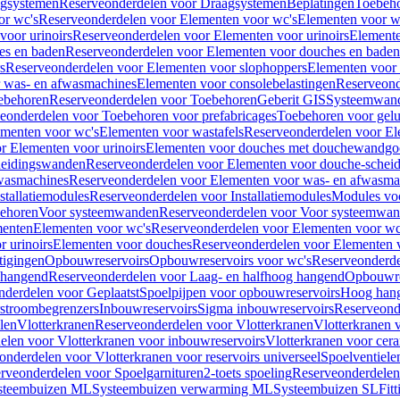
gsystemen
Reserveonderdelen voor Draagsystemen
Beplatingen
Toebeh
or wc's
Reserveonderdelen voor Elementen voor wc's
Elementen voor wa
voor urinoirs
Reserveonderdelen voor Elementen voor urinoirs
Element
es en baden
Reserveonderdelen voor Elementen voor douches en baden
s
Reserveonderdelen voor Elementen voor slophoppers
Elementen voor
 was- en afwasmachines
Elementen voor consolebelastingen
Reserveond
ebehoren
Reserveonderdelen voor Toebehoren
Geberit GIS
Systeemwan
eonderdelen voor Toebehoren voor prefabricages
Toebehoren voor gelui
ementen voor wc's
Elementen voor wastafels
Reserveonderdelen voor El
r Elementen voor urinoirs
Elementen voor douches met douchewandgo
heidingswanden
Reserveonderdelen voor Elementen voor douche-schei
wasmachines
Reserveonderdelen voor Elementen voor was- en afwasma
stallatiemodules
Reserveonderdelen voor Installatiemodules
Modules vo
behoren
Voor systeemwanden
Reserveonderdelen voor Voor systeemwa
menten
Elementen voor wc's
Reserveonderdelen voor Elementen voor wc
 urinoirs
Elementen voor douches
Reserveonderdelen voor Elementen 
tigingen
Opbouwreservoirs
Opbouwreservoirs voor wc's
Reserveonderde
 hangend
Reserveonderdelen voor Laag- en halfhoog hangend
Opbouwres
nderdelen voor Geplaatst
Spoelpijpen voor opbouwreservoirs
Hoog han
rstroombegrenzers
Inbouwreservoirs
Sigma inbouwreservoirs
Reserveond
len
Vlotterkranen
Reserveonderdelen voor Vlotterkranen
Vlotterkranen 
elen voor Vlotterkranen voor inbouwreservoirs
Vlotterkranen voor cera
onderdelen voor Vlotterkranen voor reservoirs universeel
Spoelventiele
rveonderdelen voor Spoelgarnituren
2-toets spoeling
Reserveonderdelen 
steembuizen ML
Systeembuizen verwarming ML
Systeembuizen SL
Fit