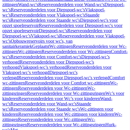
zittingen
Wand-wc's
Reserveonderdelen voor Wand-wc's
Diepspoel-
wc’s
Reserveonderdelen voor Diepspoel-wc’s
Vlakspoel-
wc’s
Reserveonderdelen voor Vlakspoel-wc’s
Staande
wc's
Reserveonderdelen voor Staande wc's
Diepspoel-wc's voor
opzet spoelreservoir
Reserveonderdelen voor Diepspoel-wc's voor
opzet spoelreservoir
Diepspoel-wc’s
Reserveonderdelen voor
Diepspoel-wc’s
Vlakspoel-wc’s
Reserveonderdelen voor Vlakspoel-
wc’s
Opbouwreservoirs voor wc's, van
sanitairkeramiek
Geplaatst
Wc-zittingen
Reserveonderdelen voor Wc-
zittingen
Wc-zittingen
Reserveonderdelen voor Wc-zittingen
Comfort-
wc's
Reserveonderdelen voor Comfort-wc's
Diepspoel-wc’s
verhoogd
Reserveonderdelen voor Diepspoel-wc’s
verhoogd
Vlakspoel-wc’s verhoogd
Reserveonderdelen voor
Vlakspoel-wc’s verhoogd
Diepspoel-wc's
verlengd
Reserveonderdelen voor Diepspoel-wc's verlengd
Comfort
wc-zittingen
Reserveonderdelen voor Comfort wc-zittingen
Wc-
zittingen
Reserveonderdelen voor Wc-zittingen
Wc-
zittingsringen
Reserveonderdelen voor Wc-zittingsringen
Wc’s voor
kinderen
Reserveonderdelen voor Wc’s voor kinderen
Wand-
wc's
Reserveonderdelen voor Wand-wc's
Staande
wc's
Reserveonderdelen voor Staande wc's
Wc-zittingen voor
kinderen
Reserveonderdelen voor Wc-zittingen voor kinderen
Wc-
zittingen
Reserveonderdelen voor Wc-zittingen
Wc-
zittingsringen
Reserveonderdelen voor Wc-zittingsringen
Hurk-
wc's
Met