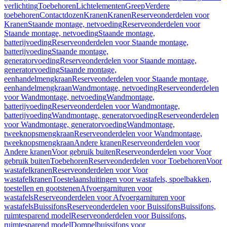
verlichting
Toebehoren
Lichtelementen
Greep
Verdere
toebehoren
Contactdozen
Kranen
Kranen
Reserveonderdelen voor
Kranen
Staande montage, netvoeding
Reserveonderdelen voor
Staande montage, netvoeding
Staande montage,
batterijvoeding
Reserveonderdelen voor Staande montage,
batterijvoeding
Staande montage,
generatorvoeding
Reserveonderdelen voor Staande montage,
generatorvoeding
Staande montage,
eenhandelmengkraan
Reserveonderdelen voor Staande montage,
eenhandelmengkraan
Wandmontage, netvoeding
Reserveonderdelen
voor Wandmontage, netvoeding
Wandmontage,
batterijvoeding
Reserveonderdelen voor Wandmontage,
batterijvoeding
Wandmontage, generatorvoeding
Reserveonderdelen
voor Wandmontage, generatorvoeding
Wandmontage,
tweeknopsmengkraan
Reserveonderdelen voor Wandmontage,
tweeknopsmengkraan
Andere kranen
Reserveonderdelen voor
Andere kranen
Voor gebruik buiten
Reserveonderdelen voor Voor
gebruik buiten
Toebehoren
Reserveonderdelen voor Toebehoren
Voor
wastafelkranen
Reserveonderdelen voor Voor
wastafelkranen
Toestelaansluitingen voor wastafels, spoelbakken,
toestellen en gootstenen
Afvoergarnituren voor
wastafels
Reserveonderdelen voor Afvoergarnituren voor
wastafels
Buissifons
Reserveonderdelen voor Buissifons
Buissifons,
ruimtesparend model
Reserveonderdelen voor Buissifons,
ruimtesparend model
Dompelbuissifons voor