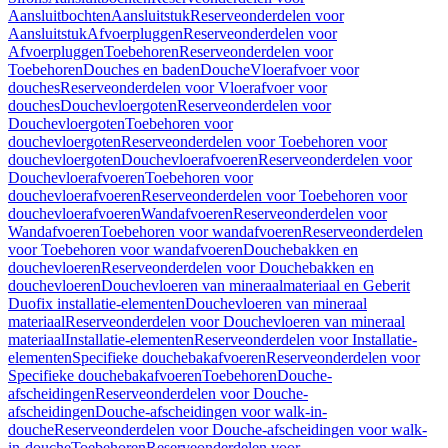
Aansluitbochten
Aansluitstuk
Reserveonderdelen voor
Aansluitstuk
Afvoerpluggen
Reserveonderdelen voor
Afvoerpluggen
Toebehoren
Reserveonderdelen voor
Toebehoren
Douches en baden
Douche
Vloerafvoer voor
douches
Reserveonderdelen voor Vloerafvoer voor
douches
Douchevloergoten
Reserveonderdelen voor
Douchevloergoten
Toebehoren voor
douchevloergoten
Reserveonderdelen voor Toebehoren voor
douchevloergoten
Douchevloerafvoeren
Reserveonderdelen voor
Douchevloerafvoeren
Toebehoren voor
douchevloerafvoeren
Reserveonderdelen voor Toebehoren voor
douchevloerafvoeren
Wandafvoeren
Reserveonderdelen voor
Wandafvoeren
Toebehoren voor wandafvoeren
Reserveonderdelen
voor Toebehoren voor wandafvoeren
Douchebakken en
douchevloeren
Reserveonderdelen voor Douchebakken en
douchevloeren
Douchevloeren van mineraalmateriaal en Geberit
Duofix installatie-elementen
Douchevloeren van mineraal
materiaal
Reserveonderdelen voor Douchevloeren van mineraal
materiaal
Installatie-elementen
Reserveonderdelen voor Installatie-
elementen
Specifieke douchebakafvoeren
Reserveonderdelen voor
Specifieke douchebakafvoeren
Toebehoren
Douche-
afscheidingen
Reserveonderdelen voor Douche-
afscheidingen
Douche-afscheidingen voor walk-in-
douche
Reserveonderdelen voor Douche-afscheidingen voor walk-
in-douche
Toebehoren
Reserveonderdelen voor