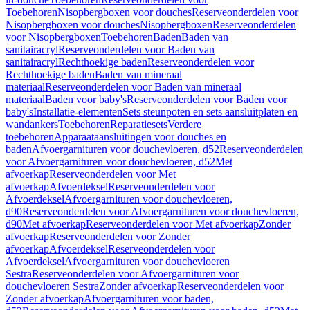
Toebehoren
Nisopbergboxen voor douches
Reserveonderdelen voor
Nisopbergboxen voor douches
Nisopbergboxen
Reserveonderdelen
voor Nisopbergboxen
Toebehoren
Baden
Baden van
sanitairacryl
Reserveonderdelen voor Baden van
sanitairacryl
Rechthoekige baden
Reserveonderdelen voor
Rechthoekige baden
Baden van mineraal
materiaal
Reserveonderdelen voor Baden van mineraal
materiaal
Baden voor baby's
Reserveonderdelen voor Baden voor
baby's
Installatie-elementen
Sets steunpoten en sets aansluitplaten en
wandankers
Toebehoren
Reparatiesets
Verdere
toebehoren
Apparaataansluitingen voor douches en
baden
Afvoergarnituren voor douchevloeren, d52
Reserveonderdelen
voor Afvoergarnituren voor douchevloeren, d52
Met
afvoerkap
Reserveonderdelen voor Met
afvoerkap
Afvoerdeksel
Reserveonderdelen voor
Afvoerdeksel
Afvoergarnituren voor douchevloeren,
d90
Reserveonderdelen voor Afvoergarnituren voor douchevloeren,
d90
Met afvoerkap
Reserveonderdelen voor Met afvoerkap
Zonder
afvoerkap
Reserveonderdelen voor Zonder
afvoerkap
Afvoerdeksel
Reserveonderdelen voor
Afvoerdeksel
Afvoergarnituren voor douchevloeren
Sestra
Reserveonderdelen voor Afvoergarnituren voor
douchevloeren Sestra
Zonder afvoerkap
Reserveonderdelen voor
Zonder afvoerkap
Afvoergarnituren voor baden,