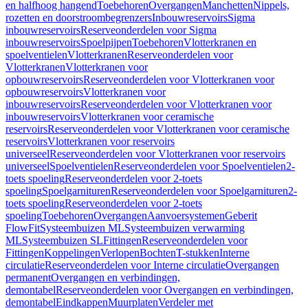
en halfhoog hangend
Toebehoren
Overgangen
Manchetten
Nippels,
rozetten en doorstroombegrenzers
Inbouwreservoirs
Sigma
inbouwreservoirs
Reserveonderdelen voor Sigma
inbouwreservoirs
Spoelpijpen
Toebehoren
Vlotterkranen en
spoelventielen
Vlotterkranen
Reserveonderdelen voor
Vlotterkranen
Vlotterkranen voor
opbouwreservoirs
Reserveonderdelen voor Vlotterkranen voor
opbouwreservoirs
Vlotterkranen voor
inbouwreservoirs
Reserveonderdelen voor Vlotterkranen voor
inbouwreservoirs
Vlotterkranen voor ceramische
reservoirs
Reserveonderdelen voor Vlotterkranen voor ceramische
reservoirs
Vlotterkranen voor reservoirs
universeel
Reserveonderdelen voor Vlotterkranen voor reservoirs
universeel
Spoelventielen
Reserveonderdelen voor Spoelventielen
2-
toets spoeling
Reserveonderdelen voor 2-toets
spoeling
Spoelgarnituren
Reserveonderdelen voor Spoelgarnituren
2-
toets spoeling
Reserveonderdelen voor 2-toets
spoeling
Toebehoren
Overgangen
Aanvoersystemen
Geberit
FlowFit
Systeembuizen ML
Systeembuizen verwarming
ML
Systeembuizen SL
Fittingen
Reserveonderdelen voor
Fittingen
Koppelingen
Verlopen
Bochten
T-stukken
Interne
circulatie
Reserveonderdelen voor Interne circulatie
Overgangen
permanent
Overgangen en verbindingen,
demontabel
Reserveonderdelen voor Overgangen en verbindingen,
demontabel
Eindkappen
Muurplaten
Verdeler met