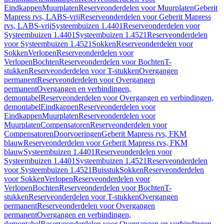
Eindkappen
Muurplaten
Reserveonderdelen voor Muurplaten
Geberit
Mapress rvs, LABS-vrij
Reserveonderdelen voor Geberit Mapress
rvs, LABS-vrij
Systeembuizen 1.4401
Reserveonderdelen voor
Systeembuizen 1.4401
Systeembuizen 1.4521
Reserveonderdelen
voor Systeembuizen 1.4521
Sokken
Reserveonderdelen voor
Sokken
Verlopen
Reserveonderdelen voor
Verlopen
Bochten
Reserveonderdelen voor Bochten
T-
stukken
Reserveonderdelen voor T-stukken
Overgangen
permanent
Reserveonderdelen voor Overgangen
permanent
Overgangen en verbindingen,
demontabel
Reserveonderdelen voor Overgangen en verbindingen,
demontabel
Eindkappen
Reserveonderdelen voor
Eindkappen
Muurplaten
Reserveonderdelen voor
Muurplaten
Compensatoren
Reserveonderdelen voor
Compensatoren
Doorvoeringen
Geberit Mapress rvs, FKM
blauw
Reserveonderdelen voor Geberit Mapress rvs, FKM
blauw
Systeembuizen 1.4401
Reserveonderdelen voor
Systeembuizen 1.4401
Systeembuizen 1.4521
Reserveonderdelen
voor Systeembuizen 1.4521
Buisstuk
Sokken
Reserveonderdelen
voor Sokken
Verlopen
Reserveonderdelen voor
Verlopen
Bochten
Reserveonderdelen voor Bochten
T-
stukken
Reserveonderdelen voor T-stukken
Overgangen
permanent
Reserveonderdelen voor Overgangen
permanent
Overgangen en verbindingen,
demontabel
Reserveonderdelen voor Overgangen en verbindingen,