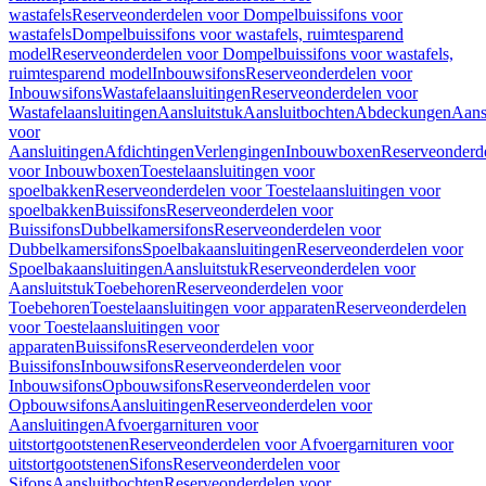
wastafels
Reserveonderdelen voor Dompelbuissifons voor
wastafels
Dompelbuissifons voor wastafels, ruimtesparend
model
Reserveonderdelen voor Dompelbuissifons voor wastafels,
ruimtesparend model
Inbouwsifons
Reserveonderdelen voor
Inbouwsifons
Wastafelaansluitingen
Reserveonderdelen voor
Wastafelaansluitingen
Aansluitstuk
Aansluitbochten
Abdeckungen
Aans
voor
Aansluitingen
Afdichtingen
Verlengingen
Inbouwboxen
Reserveonderd
voor Inbouwboxen
Toestelaansluitingen voor
spoelbakken
Reserveonderdelen voor Toestelaansluitingen voor
spoelbakken
Buissifons
Reserveonderdelen voor
Buissifons
Dubbelkamersifons
Reserveonderdelen voor
Dubbelkamersifons
Spoelbakaansluitingen
Reserveonderdelen voor
Spoelbakaansluitingen
Aansluitstuk
Reserveonderdelen voor
Aansluitstuk
Toebehoren
Reserveonderdelen voor
Toebehoren
Toestelaansluitingen voor apparaten
Reserveonderdelen
voor Toestelaansluitingen voor
apparaten
Buissifons
Reserveonderdelen voor
Buissifons
Inbouwsifons
Reserveonderdelen voor
Inbouwsifons
Opbouwsifons
Reserveonderdelen voor
Opbouwsifons
Aansluitingen
Reserveonderdelen voor
Aansluitingen
Afvoergarnituren voor
uitstortgootstenen
Reserveonderdelen voor Afvoergarnituren voor
uitstortgootstenen
Sifons
Reserveonderdelen voor
Sifons
Aansluitbochten
Reserveonderdelen voor