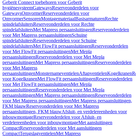
Geberit Connect toebehoren voor Geberit
hygiënesysteem
Gateways
Reserveonderdelen voor
Gateways
Omvormer
Reserveonderdelen voor
Omvormer
Sensoren
Montagemateriaal
Basisarmaturen
Rechte
spindelafsluiters
Reserveonderdelen voor Rechte
spindelafsluiters
Met Mapress persaansluitingen
Reserveonderdelen
voor Met Mapress persaansluitingen
Schuine
spindelafsluiters
Reserveonderdelen voor Schuine
spindelafsluiters
Met FlowFit persaansluitingen
Reserveonderdelen
voor Met FlowFit persaansluitingen
Met Mepla
persaansluitingen
Reserveonderdelen voor Met Mepla
persaansluitingen
Met Mapress persaansluitingen
Reserveonderdelen
voor Met Mapress
persaansluitingen
Monsternameventielen
Aftapventielen
Kogelkranen
R
voor Kogelkranen
Met FlowFit persaansluitingen
Reserveonderdelen
voor Met FlowFit persaansluitingen
Met Mepla
persaansluitingen
Reserveonderdelen voor Met Mepla
persaansluitingen
Met Mapress persaansluitingen
Reserveonderdelen
voor Met Mapress persaansluitingen
Met Mapress persaansluitingen,
FKM blauw
Reserveonderdelen voor Met Mapress
persaansluitingen, FKM blauw
Afsluit- en verdelereenheden voor
inbouwmontage
Reserveonderdelen voor Afsluit- en
verdelereenheden voor inbouwmontage
Met aansluitingen
Compact
Reserveonderdelen voor Met aansluitingen
Compact
Terugslagventielen
Met Mapress