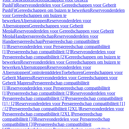
PushFit
Reserveonderdelen voor Gereedschappen voor Geberit
PushFit
Gereedschappen om buizen te bewerken
Reserveonderdelen
voor Gereedschappen om buizen te
bewerken
Afpersstoppen
Reserveonderdelen voor
Afpersstoppen
Gereedschappen voor Geberit
Mepla
Reserveonderdelen voor Gereedschappen voor Geberit
Mepla
Handpersgereedschap
Reserveonderdelen voor
Handpersgereedschap
Persgereedschap compatibiliteit
[1]
Reserveonderdelen voor Persgereedschap compatibiliteit
[1]
Persgereedschap compatibiliteit [2]
Reserveonderdelen voor
Persgereedschap compatibiliteit [2]
Gereedschappen om buizen te
bewerken
Reserveonderdelen voor Gereedschappen om buizen te
bewerken
Afpersstoppen
Reserveonderdelen voor
Afpersstoppen
Controlemiddelen
Toebehoren
Gereedschappen voor
Geberit Mapress
Reserveonderdelen voor Gereedschappen voor
Geberit Mapress
Persgereedschap compatibiliteit
[1]
Reserveonderdelen voor Persgereedschap compatibiliteit
[1]
Persgereedschap compatibiliteit [2]
Reserveonderdelen voor
Persgereedschap compatibiliteit [2]
Persgereedschap compatibiliteit
[1] / [2]
Reserveonderdelen voor Persgereedschap compatibiliteit [1]
/ [2]
Persgereedschap compatibiliteit [2XL]
Reserveonderdelen voor
Persgereedschap compatibiliteit [2XL]
Persgereedschap
compatibiliteit [3]
Reserveonderdelen voor Persgereedschap
compatibiliteit [3]
Persgereedschap compatibiliteit