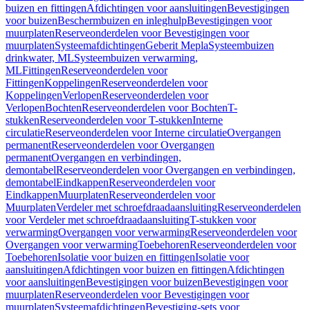
buizen en fittingen
Afdichtingen voor aansluitingen
Bevestigingen
voor buizen
Beschermbuizen en inleghulp
Bevestigingen voor
muurplaten
Reserveonderdelen voor Bevestigingen voor
muurplaten
Systeemafdichtingen
Geberit Mepla
Systeembuizen
drinkwater, ML
Systeembuizen verwarming,
ML
Fittingen
Reserveonderdelen voor
Fittingen
Koppelingen
Reserveonderdelen voor
Koppelingen
Verlopen
Reserveonderdelen voor
Verlopen
Bochten
Reserveonderdelen voor Bochten
T-
stukken
Reserveonderdelen voor T-stukken
Interne
circulatie
Reserveonderdelen voor Interne circulatie
Overgangen
permanent
Reserveonderdelen voor Overgangen
permanent
Overgangen en verbindingen,
demontabel
Reserveonderdelen voor Overgangen en verbindingen,
demontabel
Eindkappen
Reserveonderdelen voor
Eindkappen
Muurplaten
Reserveonderdelen voor
Muurplaten
Verdeler met schroefdraadaansluiting
Reserveonderdelen
voor Verdeler met schroefdraadaansluiting
T-stukken voor
verwarming
Overgangen voor verwarming
Reserveonderdelen voor
Overgangen voor verwarming
Toebehoren
Reserveonderdelen voor
Toebehoren
Isolatie voor buizen en fittingen
Isolatie voor
aansluitingen
Afdichtingen voor buizen en fittingen
Afdichtingen
voor aansluitingen
Bevestigingen voor buizen
Bevestigingen voor
muurplaten
Reserveonderdelen voor Bevestigingen voor
muurplaten
Systeemafdichtingen
Bevestiging-sets voor