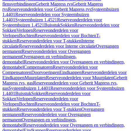
flensverbindingen
Geberit Mapress rvs
Geberit Mapress
rvs
Reserveonderdelen voor Geberit Mapress rvs
Systeembuizen
1.4401
Reserveonderdelen voor Systeembuizen
1.4401
Systeembuizen 1.4521
Reserveonderdelen voor
Systeembuizen 1.4521
Buisstuk
Sokken
Reserveonderdelen voor
Sokken
Verlopen
Reserveonderdelen voor
Verlopen
Bochten
Reserveonderdelen voor Bochten
T-
stukken
Reserveonderdelen voor T-stukken
Interne
circulatie
Reserveonderdelen voor Interne circulatie
Overgangen
permanent
Reserveonderdelen voor Overgangen
permanent
Overgangen en verbindingen,
demontabel
Reserveonderdelen voor Overgangen en verbindingen,
demontabel
Compensatoren
Reserveonderdelen voor
Compensatoren
Doorvoeringen
Eindkappen
Reserveonderdelen voor
Eindkappen
Muurplaten
Reserveonderdelen voor Muurplaten
Geberit
Mapress rvs, gas
Reserveonderdelen voor Geberit Mapress rvs,
gas
Systeembuizen 1.4401
Reserveonderdelen voor Systeembuizen
1.4401
Buisstuk
Sokken
Reserveonderdelen voor
Sokken
Verlopen
Reserveonderdelen voor
Verlopen
Bochten
Reserveonderdelen voor Bochten
T-
stukken
Reserveonderdelen voor T-stukken
Overgangen
permanent
Reserveonderdelen voor Overgangen
permanent
Overgangen en verbindingen,
demontabel
Reserveonderdelen voor Overgangen en verbindingen,
demontabel
Eindkappen
Reserveonderdelen voor