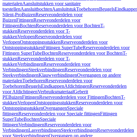
materialen
Aansluitstukken voor sanitaire
toestellen
Aansluitbochten
Aansluitstuk
Toebehoren
Beugels
Eindkappe
Silent-Pro
Buizen
Reserveonderdelen voor
Buizen
Fittingen
Reserveonderdelen voor
Fittingen
Bochten
Reserveonderdelen voor Bochten
T-
stukken
Reserveonderdelen voor T-
stukken
Verlopen
Reserveonderdelen voor
Verlopen
Ontstoppingsstukken
Reserveonderdelen voor
Ontstoppingsstukken
Fittingen SuperTube
Reserveonderdelen voor
Fittingen SuperTube
Bochten
Reserveonderdelen voor Bochten
T-
stukken
Reserveonderdelen voor T-
stukken
Verbindingen
Reserveonderdelen voor
Verbindingen
Steekverbindingen
Reserveonderdelen voor
Steekverbindingen
Klauwverbindingen
Overgangen op andere
materialen
Toebehoren
Reserveonderdelen voor
Toebehoren
Beugels
Eindkappen
Afdichtingen
Reserveonderdelen
voor Afdichtingen
Verbruiksmateriaal
Geberit
PE
Buizen
Fittingen
Reserveonderdelen voor Fittingen
Bochten
T-
stukken
Verlopen
Ontstoppingsstukken
Reserveonderdelen voor
Ontstoppingsstukken
Overgangen
Speciale
fittingen
Reserveonderdelen voor Speciale fittingen
Fittingen
SuperTube
Bochten
Speciale
fittingen
Verbindingen
Reserveonderdelen voor
Verbindingen
Lasverbindingen
Steekverbindingen
Reserveonderdelen
voor Steekverbindingen
Overgangen op andere