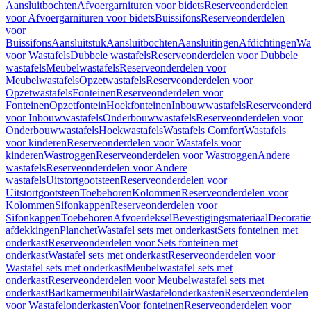
Aansluitbochten
Afvoergarnituren voor bidets
Reserveonderdelen
voor Afvoergarnituren voor bidets
Buissifons
Reserveonderdelen
voor
Buissifons
Aansluitstuk
Aansluitbochten
Aansluitingen
Afdichtingen
Was
voor Wastafels
Dubbele wastafels
Reserveonderdelen voor Dubbele
wastafels
Meubelwastafels
Reserveonderdelen voor
Meubelwastafels
Opzetwastafels
Reserveonderdelen voor
Opzetwastafels
Fonteinen
Reserveonderdelen voor
Fonteinen
Opzetfontein
Hoekfonteinen
Inbouwwastafels
Reserveonderd
voor Inbouwwastafels
Onderbouwwastafels
Reserveonderdelen voor
Onderbouwwastafels
Hoekwastafels
Wastafels Comfort
Wastafels
voor kinderen
Reserveonderdelen voor Wastafels voor
kinderen
Wastroggen
Reserveonderdelen voor Wastroggen
Andere
wastafels
Reserveonderdelen voor Andere
wastafels
Uitstortgootsteen
Reserveonderdelen voor
Uitstortgootsteen
Toebehoren
Kolommen
Reserveonderdelen voor
Kolommen
Sifonkappen
Reserveonderdelen voor
Sifonkappen
Toebehoren
Afvoerdeksel
Bevestigingsmateriaal
Decorati
afdekkingen
Planchet
Wastafel sets met onderkast
Sets fonteinen met
onderkast
Reserveonderdelen voor Sets fonteinen met
onderkast
Wastafel sets met onderkast
Reserveonderdelen voor
Wastafel sets met onderkast
Meubelwastafel sets met
onderkast
Reserveonderdelen voor Meubelwastafel sets met
onderkast
Badkamermeubilair
Wastafelonderkasten
Reserveonderdelen
voor Wastafelonderkasten
Voor fonteinen
Reserveonderdelen voor