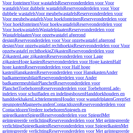
Voor fonteinen
Voor wastafels
Reserveonderdelen voor Voor
wastafels
Voor dubbele wastafels
Reserveonderdelen voor Voor
dubbele wastafels
Voor meubelwastafels
Reserveonderdelen voor
Voor meubelwastafels
Voor hoekfonteinen
Reserveonderdelen voor
Voor hoekfonteinen
Voor hoekwastafels
Reserveonderdelen voor
Voor hoekwastafels
Wastafelplaaten
Reserveonderdelen voor
Wastafelplaaten
Voor opzetwastafel afgerond
design
Reserveonderdelen voor Voor opzetwastafel afgerond
design
Voor opzetwastafel rechthoekig
Reserveonderdelen voor Voor
opzetwastafel rechthoekig
Zijkasten
Reserveonderdelen voor
Zijkasten
Lage zijkasten
Reserveonderdelen voor Lage
zijkasten
Hoge kasten
Reserveonderdelen voor Hoge kasten
Half
hoge kasten
Reserveonderdelen voor Half hoge
kasten
Hangkasten
Reserveonderdelen voor Hangkasten
Ander
badkamermeubilair
Reserveonderdelen voor Ander
badkamermeubilair
Planchet
Reserveonderdelen voor
Planchet
Toebehoren
Reserveonderdelen voor Toebehoren
Lade-
indelers voor schuifladen en indelingsboxen
Handdoekhouders en
handdoekhaken
Lichtelementen
Houder voor wastafelplaten
Greep
Set
steunpoten
Magneetwanden
Contactdozen
Reserveonderdelen voor
Contactdozen
Verdere toebehoren
Spiegels en
spiegelkasten
Spiegel
Reserveonderdelen voor Spiegel
Met
geïntegreerde verlichting
Reserveonderdelen voor Met geïntegreerde
verlichting
Spiegelkasten
Reserveonderdelen voor Spiegelkasten
Met
geïntegreerde verlichting
Reserveonderdelen voor Met geïntegreerde