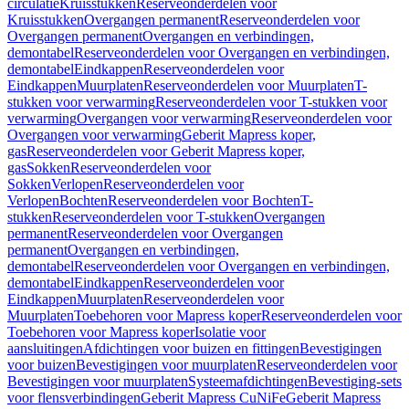
circulatie
Kruisstukken
Reserveonderdelen voor
Kruisstukken
Overgangen permanent
Reserveonderdelen voor
Overgangen permanent
Overgangen en verbindingen,
demontabel
Reserveonderdelen voor Overgangen en verbindingen,
demontabel
Eindkappen
Reserveonderdelen voor
Eindkappen
Muurplaten
Reserveonderdelen voor Muurplaten
T-
stukken voor verwarming
Reserveonderdelen voor T-stukken voor
verwarming
Overgangen voor verwarming
Reserveonderdelen voor
Overgangen voor verwarming
Geberit Mapress koper,
gas
Reserveonderdelen voor Geberit Mapress koper,
gas
Sokken
Reserveonderdelen voor
Sokken
Verlopen
Reserveonderdelen voor
Verlopen
Bochten
Reserveonderdelen voor Bochten
T-
stukken
Reserveonderdelen voor T-stukken
Overgangen
permanent
Reserveonderdelen voor Overgangen
permanent
Overgangen en verbindingen,
demontabel
Reserveonderdelen voor Overgangen en verbindingen,
demontabel
Eindkappen
Reserveonderdelen voor
Eindkappen
Muurplaten
Reserveonderdelen voor
Muurplaten
Toebehoren voor Mapress koper
Reserveonderdelen voor
Toebehoren voor Mapress koper
Isolatie voor
aansluitingen
Afdichtingen voor buizen en fittingen
Bevestigingen
voor buizen
Bevestigingen voor muurplaten
Reserveonderdelen voor
Bevestigingen voor muurplaten
Systeemafdichtingen
Bevestiging-sets
voor flensverbindingen
Geberit Mapress CuNiFe
Geberit Mapress