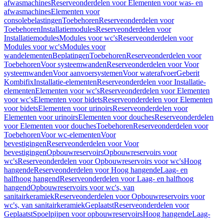
afwasmachines
Reserveonderdelen voor Elementen voor was- en
afwasmachines
Elementen voor
consolebelastingen
Toebehoren
Reserveonderdelen voor
Toebehoren
Installatiemodules
Reserveonderdelen voor
Installatiemodules
Modules voor wc's
Reserveonderdelen voor
Modules voor wc's
Modules voor
wandelementen
Beplatingen
Toebehoren
Reserveonderdelen voor
Toebehoren
Voor systeemwanden
Reserveonderdelen voor Voor
systeemwanden
Voor aanvoersystemen
Voor waterafvoer
Geberit
Kombifix
Installatie-elementen
Reserveonderdelen voor Installatie-
elementen
Elementen voor wc's
Reserveonderdelen voor Elementen
voor wc's
Elementen voor bidets
Reserveonderdelen voor Elementen
voor bidets
Elementen voor urinoirs
Reserveonderdelen voor
Elementen voor urinoirs
Elementen voor douches
Reserveonderdelen
voor Elementen voor douches
Toebehoren
Reserveonderdelen voor
Toebehoren
Voor wc-elementen
Voor
bevestigingen
Reserveonderdelen voor Voor
bevestigingen
Opbouwreservoirs
Opbouwreservoirs voor
wc's
Reserveonderdelen voor Opbouwreservoirs voor wc's
Hoog
hangende
Reserveonderdelen voor Hoog hangende
Laag- en
halfhoog hangend
Reserveonderdelen voor Laag- en halfhoog
hangend
Opbouwreservoirs voor wc's, van
sanitairkeramiek
Reserveonderdelen voor Opbouwreservoirs voor
wc's, van sanitairkeramiek
Geplaatst
Reserveonderdelen voor
Geplaatst
Spoelpijpen voor opbouwreservoirs
Hoog hangende
Laag-