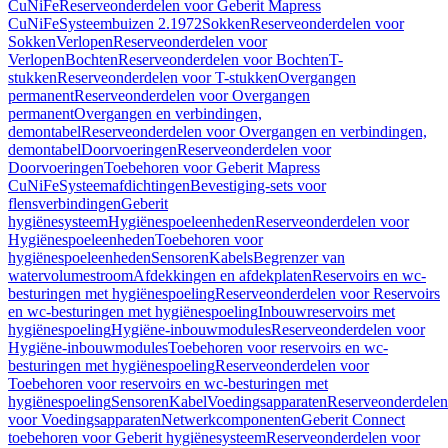
CuNiFe
Reserveonderdelen voor Geberit Mapress
CuNiFe
Systeembuizen 2.1972
Sokken
Reserveonderdelen voor
Sokken
Verlopen
Reserveonderdelen voor
Verlopen
Bochten
Reserveonderdelen voor Bochten
T-
stukken
Reserveonderdelen voor T-stukken
Overgangen
permanent
Reserveonderdelen voor Overgangen
permanent
Overgangen en verbindingen,
demontabel
Reserveonderdelen voor Overgangen en verbindingen,
demontabel
Doorvoeringen
Reserveonderdelen voor
Doorvoeringen
Toebehoren voor Geberit Mapress
CuNiFe
Systeemafdichtingen
Bevestiging-sets voor
flensverbindingen
Geberit
hygiënesysteem
Hygiënespoeleenheden
Reserveonderdelen voor
Hygiënespoeleenheden
Toebehoren voor
hygiënespoeleenheden
Sensoren
Kabels
Begrenzer van
watervolumestroom
Afdekkingen en afdekplaten
Reservoirs en wc-
besturingen met hygiënespoeling
Reserveonderdelen voor Reservoirs
en wc-besturingen met hygiënespoeling
Inbouwreservoirs met
hygiënespoeling
Hygiëne-inbouwmodules
Reserveonderdelen voor
Hygiëne-inbouwmodules
Toebehoren voor reservoirs en wc-
besturingen met hygiënespoeling
Reserveonderdelen voor
Toebehoren voor reservoirs en wc-besturingen met
hygiënespoeling
Sensoren
Kabel
Voedingsapparaten
Reserveonderdelen
voor Voedingsapparaten
Netwerkcomponenten
Geberit Connect
toebehoren voor Geberit hygiënesysteem
Reserveonderdelen voor