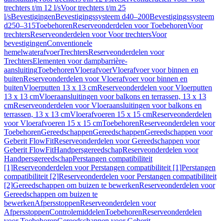
trechters t/m 12 l/s
Voor trechters t/m 25
l/s
Bevestigingen
Bevestigingssysteem d40–200
Bevestigingssysteem
d250–315
Toebehoren
Reserveonderdelen voor Toebehoren
Voor
trechters
Reserveonderdelen voor Voor trechters
Voor
bevestigingen
Conventionele
hemelwaterafvoer
Trechters
Reserveonderdelen voor
Trechters
Elementen voor dampbarrière-
aansluiting
Toebehoren
Vloerafvoer
Vloerafvoer voor binnen en
buiten
Reserveonderdelen voor Vloerafvoer voor binnen en
buiten
Vloerputten 13 x 13 cm
Reserveonderdelen voor Vloerputten
13 x 13 cm
Vloeraansluitingen voor balkons en terrassen, 13 x 13
cm
Reserveonderdelen voor Vloeraansluitingen voor balkons en
terrassen, 13 x 13 cm
Vloerafvoeren 15 x 15 cm
Reserveonderdelen
voor Vloerafvoeren 15 x 15 cm
Toebehoren
Reserveonderdelen voor
Toebehoren
Gereedschappen
Gereedschappen
Gereedschappen voor
Geberit FlowFit
Reserveonderdelen voor Gereedschappen voor
Geberit FlowFit
Handpersgereedschap
Reserveonderdelen voor
Handpersgereedschap
Perstangen compatibiliteit
[1]
Reserveonderdelen voor Perstangen compatibiliteit [1]
Perstangen
compatibiliteit [2]
Reserveonderdelen voor Perstangen compatibiliteit
[2]
Gereedschappen om buizen te bewerken
Reserveonderdelen voor
Gereedschappen om buizen te
bewerken
Afpersstoppen
Reserveonderdelen voor
Afpersstoppen
Controlemiddelen
Toebehoren
Reserveonderdelen
voor Toebehoren
Gereedschappen voor Geberit