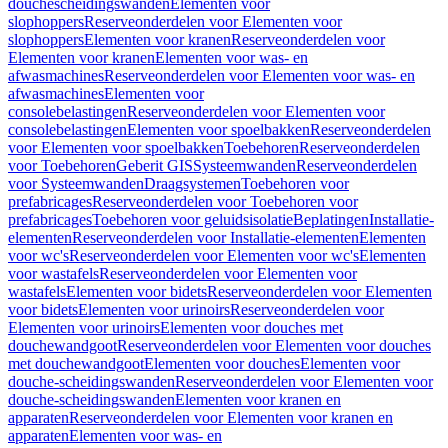
douchescheidingswanden
Elementen voor
slophoppers
Reserveonderdelen voor Elementen voor
slophoppers
Elementen voor kranen
Reserveonderdelen voor
Elementen voor kranen
Elementen voor was- en
afwasmachines
Reserveonderdelen voor Elementen voor was- en
afwasmachines
Elementen voor
consolebelastingen
Reserveonderdelen voor Elementen voor
consolebelastingen
Elementen voor spoelbakken
Reserveonderdelen
voor Elementen voor spoelbakken
Toebehoren
Reserveonderdelen
voor Toebehoren
Geberit GIS
Systeemwanden
Reserveonderdelen
voor Systeemwanden
Draagsystemen
Toebehoren voor
prefabricages
Reserveonderdelen voor Toebehoren voor
prefabricages
Toebehoren voor geluidsisolatie
Beplatingen
Installatie-
elementen
Reserveonderdelen voor Installatie-elementen
Elementen
voor wc's
Reserveonderdelen voor Elementen voor wc's
Elementen
voor wastafels
Reserveonderdelen voor Elementen voor
wastafels
Elementen voor bidets
Reserveonderdelen voor Elementen
voor bidets
Elementen voor urinoirs
Reserveonderdelen voor
Elementen voor urinoirs
Elementen voor douches met
douchewandgoot
Reserveonderdelen voor Elementen voor douches
met douchewandgoot
Elementen voor douches
Elementen voor
douche-scheidingswanden
Reserveonderdelen voor Elementen voor
douche-scheidingswanden
Elementen voor kranen en
apparaten
Reserveonderdelen voor Elementen voor kranen en
apparaten
Elementen voor was- en