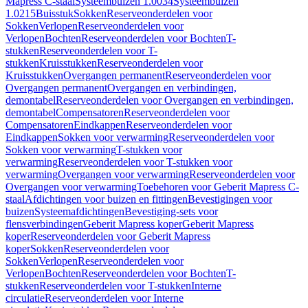
Mapress C-staal
Systeembuizen 1.0034
Systeembuizen
1.0215
Buisstuk
Sokken
Reserveonderdelen voor
Sokken
Verlopen
Reserveonderdelen voor
Verlopen
Bochten
Reserveonderdelen voor Bochten
T-
stukken
Reserveonderdelen voor T-
stukken
Kruisstukken
Reserveonderdelen voor
Kruisstukken
Overgangen permanent
Reserveonderdelen voor
Overgangen permanent
Overgangen en verbindingen,
demontabel
Reserveonderdelen voor Overgangen en verbindingen,
demontabel
Compensatoren
Reserveonderdelen voor
Compensatoren
Eindkappen
Reserveonderdelen voor
Eindkappen
Sokken voor verwarming
Reserveonderdelen voor
Sokken voor verwarming
T-stukken voor
verwarming
Reserveonderdelen voor T-stukken voor
verwarming
Overgangen voor verwarming
Reserveonderdelen voor
Overgangen voor verwarming
Toebehoren voor Geberit Mapress C-
staal
Afdichtingen voor buizen en fittingen
Bevestigingen voor
buizen
Systeemafdichtingen
Bevestiging-sets voor
flensverbindingen
Geberit Mapress koper
Geberit Mapress
koper
Reserveonderdelen voor Geberit Mapress
koper
Sokken
Reserveonderdelen voor
Sokken
Verlopen
Reserveonderdelen voor
Verlopen
Bochten
Reserveonderdelen voor Bochten
T-
stukken
Reserveonderdelen voor T-stukken
Interne
circulatie
Reserveonderdelen voor Interne