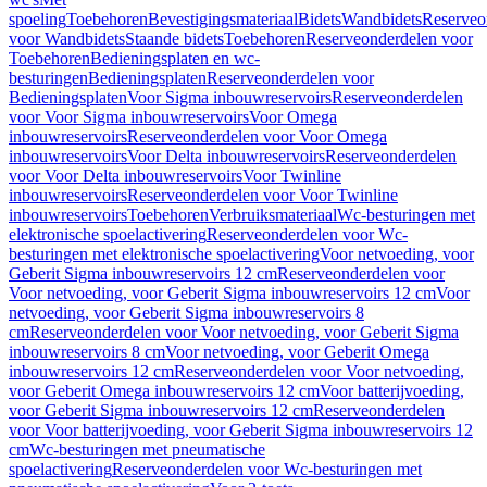
spoeling
Toebehoren
Bevestigingsmateriaal
Bidets
Wandbidets
Reserveo
voor Wandbidets
Staande bidets
Toebehoren
Reserveonderdelen voor
Toebehoren
Bedieningsplaten en wc-
besturingen
Bedieningsplaten
Reserveonderdelen voor
Bedieningsplaten
Voor Sigma inbouwreservoirs
Reserveonderdelen
voor Voor Sigma inbouwreservoirs
Voor Omega
inbouwreservoirs
Reserveonderdelen voor Voor Omega
inbouwreservoirs
Voor Delta inbouwreservoirs
Reserveonderdelen
voor Voor Delta inbouwreservoirs
Voor Twinline
inbouwreservoirs
Reserveonderdelen voor Voor Twinline
inbouwreservoirs
Toebehoren
Verbruiksmateriaal
Wc-besturingen met
elektronische spoelactivering
Reserveonderdelen voor Wc-
besturingen met elektronische spoelactivering
Voor netvoeding, voor
Geberit Sigma inbouwreservoirs 12 cm
Reserveonderdelen voor
Voor netvoeding, voor Geberit Sigma inbouwreservoirs 12 cm
Voor
netvoeding, voor Geberit Sigma inbouwreservoirs 8
cm
Reserveonderdelen voor Voor netvoeding, voor Geberit Sigma
inbouwreservoirs 8 cm
Voor netvoeding, voor Geberit Omega
inbouwreservoirs 12 cm
Reserveonderdelen voor Voor netvoeding,
voor Geberit Omega inbouwreservoirs 12 cm
Voor batterijvoeding,
voor Geberit Sigma inbouwreservoirs 12 cm
Reserveonderdelen
voor Voor batterijvoeding, voor Geberit Sigma inbouwreservoirs 12
cm
Wc-besturingen met pneumatische
spoelactivering
Reserveonderdelen voor Wc-besturingen met