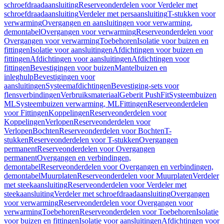
schroefdraadaansluiting
Reserveonderdelen voor Verdeler met
schroefdraadaansluiting
Verdeler met persaansluiting
T-stukken voor
verwarming
Overgangen en aansluitingen voor verwarming,
demontabel
Overgangen voor verwarming
Reserveonderdelen voor
Overgangen voor verwarming
Toebehoren
Isolatie voor buizen en
fittingen
Isolatie voor aansluitingen
Afdichtingen voor buizen en
fittingen
Afdichtingen voor aansluitingen
Afdichtingen voor
fittingen
Bevestigingen voor buizen
Mantelbuizen en
inleghulp
Bevestigingen voor
aansluitingen
Systeemafdichtingen
Bevestiging-sets voor
flensverbindingen
Verbruiksmateriaal
Geberit PushFit
Systeembuizen
ML
Systeembuizen verwarming, ML
Fittingen
Reserveonderdelen
voor Fittingen
Koppelingen
Reserveonderdelen voor
Koppelingen
Verlopen
Reserveonderdelen voor
Verlopen
Bochten
Reserveonderdelen voor Bochten
T-
stukken
Reserveonderdelen voor T-stukken
Overgangen
permanent
Reserveonderdelen voor Overgangen
permanent
Overgangen en verbindingen,
demontabel
Reserveonderdelen voor Overgangen en verbindingen,
demontabel
Muurplaten
Reserveonderdelen voor Muurplaten
Verdeler
met steekaansluiting
Reserveonderdelen voor Verdeler met
steekaansluiting
Verdeler met schroefdraadaansluiting
Overgangen
voor verwarming
Reserveonderdelen voor Overgangen voor
verwarming
Toebehoren
Reserveonderdelen voor Toebehoren
Isolatie
voor buizen en fittingen
Isolatie voor aansluitingen
Afdichtingen voor