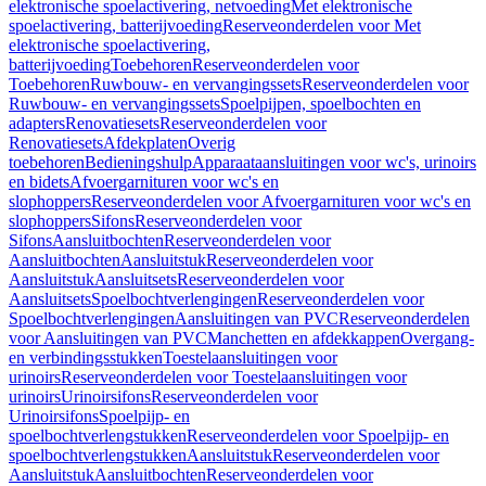
elektronische spoelactivering, netvoeding
Met elektronische
spoelactivering, batterijvoeding
Reserveonderdelen voor Met
elektronische spoelactivering,
batterijvoeding
Toebehoren
Reserveonderdelen voor
Toebehoren
Ruwbouw- en vervangingssets
Reserveonderdelen voor
Ruwbouw- en vervangingssets
Spoelpijpen, spoelbochten en
adapters
Renovatiesets
Reserveonderdelen voor
Renovatiesets
Afdekplaten
Overig
toebehoren
Bedieningshulp
Apparaataansluitingen voor wc's, urinoirs
en bidets
Afvoergarnituren voor wc's en
slophoppers
Reserveonderdelen voor Afvoergarnituren voor wc's en
slophoppers
Sifons
Reserveonderdelen voor
Sifons
Aansluitbochten
Reserveonderdelen voor
Aansluitbochten
Aansluitstuk
Reserveonderdelen voor
Aansluitstuk
Aansluitsets
Reserveonderdelen voor
Aansluitsets
Spoelbochtverlengingen
Reserveonderdelen voor
Spoelbochtverlengingen
Aansluitingen van PVC
Reserveonderdelen
voor Aansluitingen van PVC
Manchetten en afdekkappen
Overgang-
en verbindingsstukken
Toestelaansluitingen voor
urinoirs
Reserveonderdelen voor Toestelaansluitingen voor
urinoirs
Urinoirsifons
Reserveonderdelen voor
Urinoirsifons
Spoelpijp- en
spoelbochtverlengstukken
Reserveonderdelen voor Spoelpijp- en
spoelbochtverlengstukken
Aansluitstuk
Reserveonderdelen voor
Aansluitstuk
Aansluitbochten
Reserveonderdelen voor