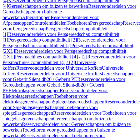
[4]
Reserveonderdelen voor Persgereedschap compatibiliteit
[4]
Gereedschappen om buizen te bewerken
Reserveonderdelen voor
Gereedschappen om buizen te
bewerken
Afpersstoppen
Reserveonderdelen voor
Afpersstoppen
Controlemiddelen
Toebehoren
Persgereedschap
Reserve
voor Persgereedschap
Persgereedschap compatibiliteit
[1]
Reserveonderdelen voor Persgereedschap compatibiliteit
[1]
Persgereedschap compatibiliteit [2]
Reserveonderdelen voor
Persgereedschap compatibiliteit [2]
Persgereedschap compatibiliteit
[2XL]
Reserveonderdelen voor Persgereedschap compatibiliteit
[2XL]
Persmachines compatibiliteit [4] / [2]
Reserveonderdelen voor
Persmachines compatibiliteit [4] / [2]
Universele
koffers
Reserveonderdelen voor Universele koffers
Universele
koffers
Reserveonderdelen voor Universele koffers
Gereedschappen
voor Geberit Silent-db20 / Geberit PE
Reserveonderdelen voor
Gereedschappen voor Geberit Silent-db20 / Geberit
PE
Elektrolasgereedschappen
Reserveonderdelen voor
Elektrolasgereedschappen
Toebehoren voor
elektrolasgereedschappen
Spiegellasgereedschappen
Reserveonderdele
voor Spiegellasgereedschappen
Toebehoren voor
spiegellasgereedschappen
Reserveonderdelen voor Toebehoren voor
spiegellasgereedschappen
Gereedschappen om buizen te
bewerken
Reserveonderdelen voor Gereedschappen om buizen te
bewerken
Toebehoren voor gereedschappen om buizen te
bewerken
Reserveonderdelen voor Toebehoren voor