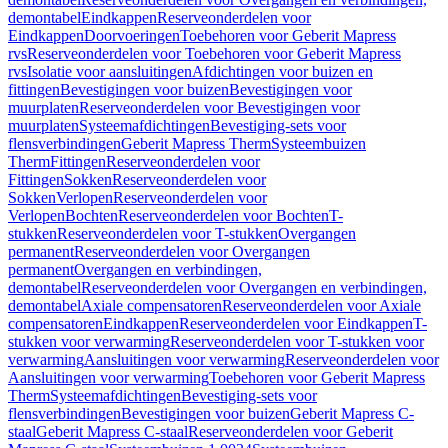
demontabel
Eindkappen
Reserveonderdelen voor
Eindkappen
Doorvoeringen
Toebehoren voor Geberit Mapress
rvs
Reserveonderdelen voor Toebehoren voor Geberit Mapress
rvs
Isolatie voor aansluitingen
Afdichtingen voor buizen en
fittingen
Bevestigingen voor buizen
Bevestigingen voor
muurplaten
Reserveonderdelen voor Bevestigingen voor
muurplaten
Systeemafdichtingen
Bevestiging-sets voor
flensverbindingen
Geberit Mapress Therm
Systeembuizen
Therm
Fittingen
Reserveonderdelen voor
Fittingen
Sokken
Reserveonderdelen voor
Sokken
Verlopen
Reserveonderdelen voor
Verlopen
Bochten
Reserveonderdelen voor Bochten
T-
stukken
Reserveonderdelen voor T-stukken
Overgangen
permanent
Reserveonderdelen voor Overgangen
permanent
Overgangen en verbindingen,
demontabel
Reserveonderdelen voor Overgangen en verbindingen,
demontabel
Axiale compensatoren
Reserveonderdelen voor Axiale
compensatoren
Eindkappen
Reserveonderdelen voor Eindkappen
T-
stukken voor verwarming
Reserveonderdelen voor T-stukken voor
verwarming
Aansluitingen voor verwarming
Reserveonderdelen voor
Aansluitingen voor verwarming
Toebehoren voor Geberit Mapress
Therm
Systeemafdichtingen
Bevestiging-sets voor
flensverbindingen
Bevestigingen voor buizen
Geberit Mapress C-
staal
Geberit Mapress C-staal
Reserveonderdelen voor Geberit