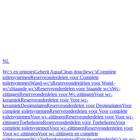
NL
Wc's en urinoirs
Geberit AquaClean douchewc’s
Complete
toiletsystemen
Reserveonderdelen voor Complete
toiletsystemen
Wand-wc's
Reserveonderdelen voor Wand-
wc's
Staande wc's
Reserveonderdelen voor Staande wc's
Wc-
zittingen
Reserveonderdelen voor Wc-zittingen
Voor wc-
keramiek
Reserveonderdelen voor Voor wc-
keramiek
Designplaten
Reserveonderdelen voor Designplaten
Voor
complete toiletsystemen
Reserveonderdelen voor Voor complete
toiletsystemen
Voor wc-zittingen
Reserveonderdelen voor Voor wc-
zittingen
Toebehoren
Reserveonderdelen voor Toebehoren
Voor
complete toiletsystemen
Voor wc-zittingen
Reserveonderdelen voor
Voor wc-zittingen
Voor wc-zittingen en complete
toiletsystemen
Wc's
Verbruiksmateriaal
Functie-eenheden
Wc's en wc-