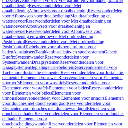
d52
Reserveonderdelen voor Afvoergarnituren voor baden, d52
Met
draaibediening
Reserveonderdelen voor Met
draaibediening
Afbouwsets voor draaibediening
Reserveonderdelen
voor Afbouwsets voor draaibediening
Met draaibediening en
watertoevoer
Reserveonderdelen voor Met draaibediening en
watertoevoer
Afbouwsets voor draaibediening en
watertoevoer
Reserveonderdelen voor Afbouwsets voor
draaibediening en watertoevoer
Met drukbediening
PushControl
Reserveonderdelen voor Met drukbediening
PushControl
Toebehoren voor afvoergarnituren voor
baden
Aansluitsets
T-stukken
Installatie- en spoelsystemen
Geberit
Duofix
Systeemwanden
Reserveonderdelen voor
Systeemwanden
Draagsystemen
Reserveonderdelen voor
Draagsystemen
Beplatingen
Toebehoren
Reserveonderdelen voor
Toebehoren
Installatie-elementen
Reserveonderdelen voor Installatie-
elementen
Elementen voor wc's
Reserveonderdelen voor Elementen
voor wc's
Elementen voor wastafels
Reserveonderdelen voor
Elementen voor wastafels
Elementen voor bidets
Reserveonderdelen
voor Elementen voor bidets
Elementen voor
urinoirs
Reserveonderdelen voor Elementen voor urinoirs
Elementen
voor douches met douchewandgoot
Reserveonderdelen voor
Elementen voor douches met douchewandgoot
Elementen voor
douches en baden
Reserveonderdelen voor Elementen voor douches
en baden
Elementen voor
douchescheidingswanden
Reserveonderdelen voor Elementen voor