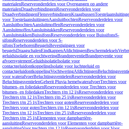
materialen
Reserveonderdelen voor Overgangen op andere
materialen
Draadverbindingen
Reserveonderdelen voor
Draadverbindingen
Flensverbindingen
Kraagbussen
Toestelaansluiting
voor Toestelaansluitingen
Aansluitbochten
Reserveonderdelen voor
Aansluitbochten
Aansluitmoffen
Reserveonderdelen voor
Aansluitmoffen
Aansluitstukken
Reserveonderdelen voor
Aansluitstukken
Buissifons
Reserveonderdelen voor Buissifons
S-
sifons
Reserveonderdelen voor S-
sifons
Toebehoren
Beugels
Bevestigingen voor
beugels
Draagschalen
Eindkappen
Afdichtingen
Beschermdeksels
Verbr
geluidsisolatie en vochtwering
Brandpreventie
Brandpreventie voor
afvoersystemen
Geluidsisolatie
Isolatie voor
contactgeluidontkoppeling
Isolatie voor luchtgeluid en
contactgeluidontkoppeling
Vochtwering
Afdichtingen
Beluchtingsventi
voor waterafvoer
Beluchtingsventielen
Reserveonderdelen voor
Beluchtingsventielen
Geberit Pluvia hemelwaterafvoer
Trechters voor
bitumen- en foliedaken
Reserveonderdelen voor Trechters voor
bitumen- en foliedaken
Trechters t/m 12 l/s
Reserveonderdelen voor
Trechters t/m 12 l/s
Trechters t/m 25 l/s
Reserveonderdelen voor
Trechters t/m 25 l/s
Trechters voor goten
Reserveonderdelen voor
Trechters voor goten
Trechters t/m 12 l/s
Reserveonderdelen voor
Trechters t/m 12 l/s
Trechters t/m 25 l/s
Reserveonderdelen voor
Trechters t/m 25 l/s
Elementen voor dampbarrière-
aansluiting
Reserveonderdelen voor Elementen voor dampbarrière-
aansluiting
Voor trechters t/m 12 l/s
Reserveonderdelen voor Voor