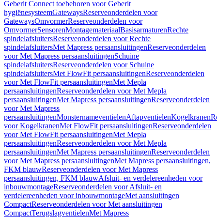
Geberit Connect toebehoren voor Geberit
hygiënesysteem
Gateways
Reserveonderdelen voor
Gateways
Omvormer
Reserveonderdelen voor
Omvormer
Sensoren
Montagemateriaal
Basisarmaturen
Rechte
spindelafsluiters
Reserveonderdelen voor Rechte
spindelafsluiters
Met Mapress persaansluitingen
Reserveonderdelen
voor Met Mapress persaansluitingen
Schuine
spindelafsluiters
Reserveonderdelen voor Schuine
spindelafsluiters
Met FlowFit persaansluitingen
Reserveonderdelen
voor Met FlowFit persaansluitingen
Met Mepla
persaansluitingen
Reserveonderdelen voor Met Mepla
persaansluitingen
Met Mapress persaansluitingen
Reserveonderdelen
voor Met Mapress
persaansluitingen
Monsternameventielen
Aftapventielen
Kogelkranen
R
voor Kogelkranen
Met FlowFit persaansluitingen
Reserveonderdelen
voor Met FlowFit persaansluitingen
Met Mepla
persaansluitingen
Reserveonderdelen voor Met Mepla
persaansluitingen
Met Mapress persaansluitingen
Reserveonderdelen
voor Met Mapress persaansluitingen
Met Mapress persaansluitingen,
FKM blauw
Reserveonderdelen voor Met Mapress
persaansluitingen, FKM blauw
Afsluit- en verdelereenheden voor
inbouwmontage
Reserveonderdelen voor Afsluit- en
verdelereenheden voor inbouwmontage
Met aansluitingen
Compact
Reserveonderdelen voor Met aansluitingen
Compact
Terugslagventielen
Met Mapress