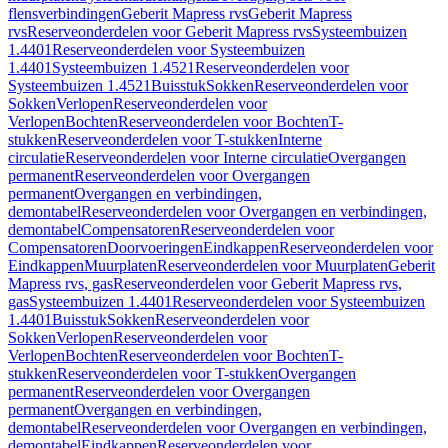
flensverbindingen
Geberit Mapress rvs
Geberit Mapress
rvs
Reserveonderdelen voor Geberit Mapress rvs
Systeembuizen
1.4401
Reserveonderdelen voor Systeembuizen
1.4401
Systeembuizen 1.4521
Reserveonderdelen voor
Systeembuizen 1.4521
Buisstuk
Sokken
Reserveonderdelen voor
Sokken
Verlopen
Reserveonderdelen voor
Verlopen
Bochten
Reserveonderdelen voor Bochten
T-
stukken
Reserveonderdelen voor T-stukken
Interne
circulatie
Reserveonderdelen voor Interne circulatie
Overgangen
permanent
Reserveonderdelen voor Overgangen
permanent
Overgangen en verbindingen,
demontabel
Reserveonderdelen voor Overgangen en verbindingen,
demontabel
Compensatoren
Reserveonderdelen voor
Compensatoren
Doorvoeringen
Eindkappen
Reserveonderdelen voor
Eindkappen
Muurplaten
Reserveonderdelen voor Muurplaten
Geberit
Mapress rvs, gas
Reserveonderdelen voor Geberit Mapress rvs,
gas
Systeembuizen 1.4401
Reserveonderdelen voor Systeembuizen
1.4401
Buisstuk
Sokken
Reserveonderdelen voor
Sokken
Verlopen
Reserveonderdelen voor
Verlopen
Bochten
Reserveonderdelen voor Bochten
T-
stukken
Reserveonderdelen voor T-stukken
Overgangen
permanent
Reserveonderdelen voor Overgangen
permanent
Overgangen en verbindingen,
demontabel
Reserveonderdelen voor Overgangen en verbindingen,
demontabel
Eindkappen
Reserveonderdelen voor