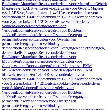
Eindkappen
Muurplaten
Reserveonderdelen voor Muurplaten
Geberit
Mapress rvs, LABS-vrij
Reserveonderdelen voor Geberit Mapress
rvs, LABS-vrij
Systeembuizen 1.4401
Reserveonderdelen voor
Systeembuizen 1.4401
Systeembuizen 1.4521
Reserveonderdelen
voor Systeembuizen 1.4521
Sokken
Reserveonderdelen voor
Sokken
Verlopen
Reserveonderdelen voor
Verlopen
Bochten
Reserveonderdelen voor Bochten
T-
stukken
Reserveonderdelen voor T-stukken
Overgangen
permanent
Reserveonderdelen voor Overgangen
permanent
Overgangen en verbindingen,
demontabel
Reserveonderdelen voor Overgangen en verbindingen,
demontabel
Eindkappen
Reserveonderdelen voor
Eindkappen
Muurplaten
Reserveonderdelen voor
Muurplaten
Compensatoren
Reserveonderdelen voor
Compensatoren
Doorvoeringen
Geberit Mapress rvs, FKM
blauw
Reserveonderdelen voor Geberit Mapress rvs, FKM
blauw
Systeembuizen 1.4401
Reserveonderdelen voor
Systeembuizen 1.4401
Systeembuizen 1.4521
Reserveonderdelen
voor Systeembuizen 1.4521
Buisstuk
Sokken
Reserveonderdelen
voor Sokken
Verlopen
Reserveonderdelen voor
Verlopen
Bochten
Reserveonderdelen voor Bochten
T-
stukken
Reserveonderdelen voor T-stukken
Overgangen
permanent
Reserveonderdelen voor Overgangen
permanent
Overgangen en verbindingen,
demontabel
Reserveonderdelen voor Overgangen en verbindingen,