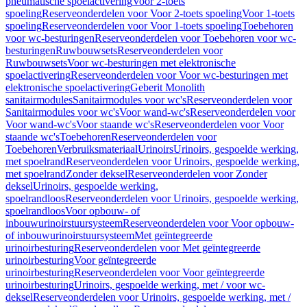
pneumatische spoelactivering
Voor 2-toets
spoeling
Reserveonderdelen voor Voor 2-toets spoeling
Voor 1-toets
spoeling
Reserveonderdelen voor Voor 1-toets spoeling
Toebehoren
voor wc-besturingen
Reserveonderdelen voor Toebehoren voor wc-
besturingen
Ruwbouwsets
Reserveonderdelen voor
Ruwbouwsets
Voor wc-besturingen met elektronische
spoelactivering
Reserveonderdelen voor Voor wc-besturingen met
elektronische spoelactivering
Geberit Monolith
sanitairmodules
Sanitairmodules voor wc's
Reserveonderdelen voor
Sanitairmodules voor wc's
Voor wand-wc's
Reserveonderdelen voor
Voor wand-wc's
Voor staande wc's
Reserveonderdelen voor Voor
staande wc's
Toebehoren
Reserveonderdelen voor
Toebehoren
Verbruiksmateriaal
Urinoirs
Urinoirs, gespoelde werking,
met spoelrand
Reserveonderdelen voor Urinoirs, gespoelde werking,
met spoelrand
Zonder deksel
Reserveonderdelen voor Zonder
deksel
Urinoirs, gespoelde werking,
spoelrandloos
Reserveonderdelen voor Urinoirs, gespoelde werking,
spoelrandloos
Voor opbouw- of
inbouwurinoirstuursysteem
Reserveonderdelen voor Voor opbouw-
of inbouwurinoirstuursysteem
Met geïntegreerde
urinoirbesturing
Reserveonderdelen voor Met geïntegreerde
urinoirbesturing
Voor geïntegreerde
urinoirbesturing
Reserveonderdelen voor Voor geïntegreerde
urinoirbesturing
Urinoirs, gespoelde werking, met / voor wc-
deksel
Reserveonderdelen voor Urinoirs, gespoelde werking, met /