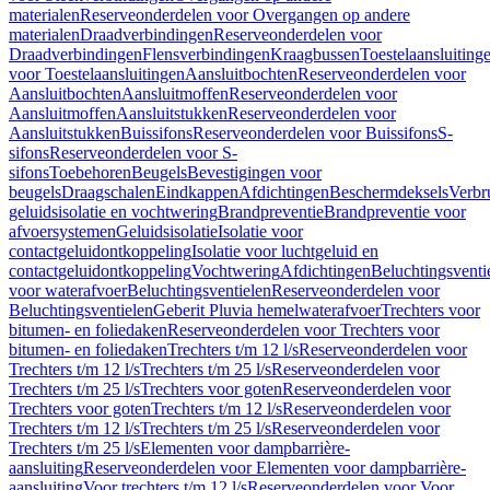
materialen
Reserveonderdelen voor Overgangen op andere
materialen
Draadverbindingen
Reserveonderdelen voor
Draadverbindingen
Flensverbindingen
Kraagbussen
Toestelaansluiting
voor Toestelaansluitingen
Aansluitbochten
Reserveonderdelen voor
Aansluitbochten
Aansluitmoffen
Reserveonderdelen voor
Aansluitmoffen
Aansluitstukken
Reserveonderdelen voor
Aansluitstukken
Buissifons
Reserveonderdelen voor Buissifons
S-
sifons
Reserveonderdelen voor S-
sifons
Toebehoren
Beugels
Bevestigingen voor
beugels
Draagschalen
Eindkappen
Afdichtingen
Beschermdeksels
Verbr
geluidsisolatie en vochtwering
Brandpreventie
Brandpreventie voor
afvoersystemen
Geluidsisolatie
Isolatie voor
contactgeluidontkoppeling
Isolatie voor luchtgeluid en
contactgeluidontkoppeling
Vochtwering
Afdichtingen
Beluchtingsventi
voor waterafvoer
Beluchtingsventielen
Reserveonderdelen voor
Beluchtingsventielen
Geberit Pluvia hemelwaterafvoer
Trechters voor
bitumen- en foliedaken
Reserveonderdelen voor Trechters voor
bitumen- en foliedaken
Trechters t/m 12 l/s
Reserveonderdelen voor
Trechters t/m 12 l/s
Trechters t/m 25 l/s
Reserveonderdelen voor
Trechters t/m 25 l/s
Trechters voor goten
Reserveonderdelen voor
Trechters voor goten
Trechters t/m 12 l/s
Reserveonderdelen voor
Trechters t/m 12 l/s
Trechters t/m 25 l/s
Reserveonderdelen voor
Trechters t/m 25 l/s
Elementen voor dampbarrière-
aansluiting
Reserveonderdelen voor Elementen voor dampbarrière-
aansluiting
Voor trechters t/m 12 l/s
Reserveonderdelen voor Voor