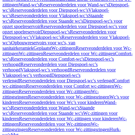
zittingen
Wand-wc's
Reserveonderdelen voor Wand-wc's
Diepspoel-
wc’s
Reserveonderdelen voor Diepspoel-wc’s
Vlakspoel-
wc’s
Reserveonderdelen voor Vlakspoel-wc’s
Staande
wc's
Reserveonderdelen voor Staande wc's
Diepspoel-wc's voor
opzet spoelreservoir
Reserveonderdelen voor Diepspoel-wc's voor
opzet spoelreservoir
Diepspoel-wc’s
Reserveonderdelen voor
Diepspoel-wc’s
Vlakspoel-wc’s
Reserveonderdelen voor Vlakspoel-
wc’s
Opbouwreservoirs voor wc's, van
sanitairkeramiek
Geplaatst
Wc-zittingen
Reserveonderdelen voor Wc-
zittingen
Wc-zittingen
Reserveonderdelen voor Wc-zittingen
Comfort-
wc's
Reserveonderdelen voor Comfort-wc's
Diepspoel-wc’s
verhoogd
Reserveonderdelen voor Diepspoel-wc’s
verhoogd
Vlakspoel-wc’s verhoogd
Reserveonderdelen voor
Vlakspoel-wc’s verhoogd
Diepspoel-wc's
verlengd
Reserveonderdelen voor Diepspoel-wc's verlengd
Comfort
wc-zittingen
Reserveonderdelen voor Comfort wc-zittingen
Wc-
zittingen
Reserveonderdelen voor Wc-zittingen
Wc-
zittingsringen
Reserveonderdelen voor Wc-zittingsringen
Wc’s voor
kinderen
Reserveonderdelen voor Wc’s voor kinderen
Wand-
wc's
Reserveonderdelen voor Wand-wc's
Staande
wc's
Reserveonderdelen voor Staande wc's
Wc-zittingen voor
kinderen
Reserveonderdelen voor Wc-zittingen voor kinderen
Wc-
zittingen
Reserveonderdelen voor Wc-zittingen
Wc-
zittingsringen
Reserveonderdelen voor Wc-zittingsringen
Hurk-
wc's
Met