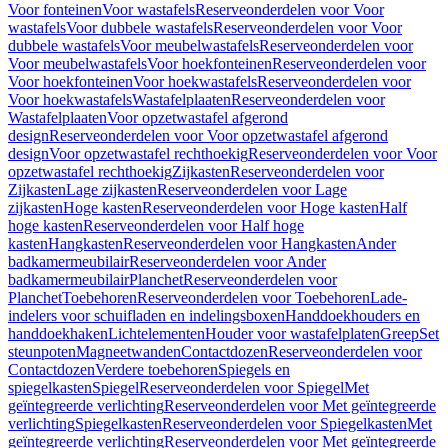
Voor fonteinen
Voor wastafels
Reserveonderdelen voor Voor
wastafels
Voor dubbele wastafels
Reserveonderdelen voor Voor
dubbele wastafels
Voor meubelwastafels
Reserveonderdelen voor
Voor meubelwastafels
Voor hoekfonteinen
Reserveonderdelen voor
Voor hoekfonteinen
Voor hoekwastafels
Reserveonderdelen voor
Voor hoekwastafels
Wastafelplaaten
Reserveonderdelen voor
Wastafelplaaten
Voor opzetwastafel afgerond
design
Reserveonderdelen voor Voor opzetwastafel afgerond
design
Voor opzetwastafel rechthoekig
Reserveonderdelen voor Voor
opzetwastafel rechthoekig
Zijkasten
Reserveonderdelen voor
Zijkasten
Lage zijkasten
Reserveonderdelen voor Lage
zijkasten
Hoge kasten
Reserveonderdelen voor Hoge kasten
Half
hoge kasten
Reserveonderdelen voor Half hoge
kasten
Hangkasten
Reserveonderdelen voor Hangkasten
Ander
badkamermeubilair
Reserveonderdelen voor Ander
badkamermeubilair
Planchet
Reserveonderdelen voor
Planchet
Toebehoren
Reserveonderdelen voor Toebehoren
Lade-
indelers voor schuifladen en indelingsboxen
Handdoekhouders en
handdoekhaken
Lichtelementen
Houder voor wastafelplaten
Greep
Set
steunpoten
Magneetwanden
Contactdozen
Reserveonderdelen voor
Contactdozen
Verdere toebehoren
Spiegels en
spiegelkasten
Spiegel
Reserveonderdelen voor Spiegel
Met
geïntegreerde verlichting
Reserveonderdelen voor Met geïntegreerde
verlichting
Spiegelkasten
Reserveonderdelen voor Spiegelkasten
Met
geïntegreerde verlichting
Reserveonderdelen voor Met geïntegreerde