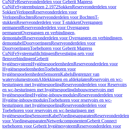
CuNiFe
Reserveonderdelen voor Geberit Mapress
CuNiFe
Systeembuizen 2.1972
Sokken
Reserveonderdelen voor
Sokken
Verlopen
Reserveonderdelen voor
Verlopen
Bochten
Reserveonderdelen voor Bochten
T-
stukken
Reserveonderdelen voor T-stukken
Overgangen
permanent
Reserveonderdelen voor Overgangen
permanent
Overgangen en verbindingen,
demontabel
Reserveonderdelen voor Overgangen en verbindingen,
demontabel
Doorvoeringen
Reserveonderdelen voor
Doorvoeringen
Toebehoren voor Geberit Mapress
CuNiFe
Systeemafdichtingen
Bevestiging-sets voor
flensverbindingen
Geberit
hygiënesysteem
Hygiënespoeleenheden
Reserveonderdelen voor
Hygiënespoeleenheden
Toebehoren voor
hygiënespoeleenheden
Sensoren
Kabels
Begrenzer van
watervolumestroom
Afdekkingen en afdekplaten
Reservoirs en wc-
besturingen met hygiënespoeling
Reserveonderdelen voor Reservoirs
en wc-besturingen met hygiënespoeling
Inbouwreservoirs met
hygiënespoeling
Hygiëne-inbouwmodules
Reserveonderdelen voor
Hygiëne-inbouwmodules
Toebehoren voor reservoirs en wc-
besturingen met hygiënespoeling
Reserveonderdelen voor
Toebehoren voor reservoirs en wc-besturingen met
hygiënespoeling
Sensoren
Kabel
Voedingsapparaten
Reserveonderdelen
voor Voedingsapparaten
Netwerkcomponenten
Geberit Connect
toebehoren voor Geberit hygiënesysteem
Reserveonderdelen voor