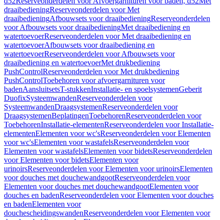
d52
Reserveonderdelen voor Afvoergarnituren voor baden, d52
Met
draaibediening
Reserveonderdelen voor Met
draaibediening
Afbouwsets voor draaibediening
Reserveonderdelen
voor Afbouwsets voor draaibediening
Met draaibediening en
watertoevoer
Reserveonderdelen voor Met draaibediening en
watertoevoer
Afbouwsets voor draaibediening en
watertoevoer
Reserveonderdelen voor Afbouwsets voor
draaibediening en watertoevoer
Met drukbediening
PushControl
Reserveonderdelen voor Met drukbediening
PushControl
Toebehoren voor afvoergarnituren voor
baden
Aansluitsets
T-stukken
Installatie- en spoelsystemen
Geberit
Duofix
Systeemwanden
Reserveonderdelen voor
Systeemwanden
Draagsystemen
Reserveonderdelen voor
Draagsystemen
Beplatingen
Toebehoren
Reserveonderdelen voor
Toebehoren
Installatie-elementen
Reserveonderdelen voor Installatie-
elementen
Elementen voor wc's
Reserveonderdelen voor Elementen
voor wc's
Elementen voor wastafels
Reserveonderdelen voor
Elementen voor wastafels
Elementen voor bidets
Reserveonderdelen
voor Elementen voor bidets
Elementen voor
urinoirs
Reserveonderdelen voor Elementen voor urinoirs
Elementen
voor douches met douchewandgoot
Reserveonderdelen voor
Elementen voor douches met douchewandgoot
Elementen voor
douches en baden
Reserveonderdelen voor Elementen voor douches
en baden
Elementen voor
douchescheidingswanden
Reserveonderdelen voor Elementen voor