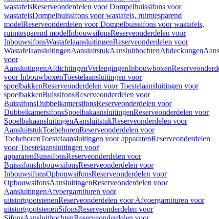
wastafels
Reserveonderdelen voor Dompelbuissifons voor
wastafels
Dompelbuissifons voor wastafels, ruimtesparend
model
Reserveonderdelen voor Dompelbuissifons voor wastafels,
ruimtesparend model
Inbouwsifons
Reserveonderdelen voor
Inbouwsifons
Wastafelaansluitingen
Reserveonderdelen voor
Wastafelaansluitingen
Aansluitstuk
Aansluitbochten
Abdeckungen
Aans
voor
Aansluitingen
Afdichtingen
Verlengingen
Inbouwboxen
Reserveonderd
voor Inbouwboxen
Toestelaansluitingen voor
spoelbakken
Reserveonderdelen voor Toestelaansluitingen voor
spoelbakken
Buissifons
Reserveonderdelen voor
Buissifons
Dubbelkamersifons
Reserveonderdelen voor
Dubbelkamersifons
Spoelbakaansluitingen
Reserveonderdelen voor
Spoelbakaansluitingen
Aansluitstuk
Reserveonderdelen voor
Aansluitstuk
Toebehoren
Reserveonderdelen voor
Toebehoren
Toestelaansluitingen voor apparaten
Reserveonderdelen
voor Toestelaansluitingen voor
apparaten
Buissifons
Reserveonderdelen voor
Buissifons
Inbouwsifons
Reserveonderdelen voor
Inbouwsifons
Opbouwsifons
Reserveonderdelen voor
Opbouwsifons
Aansluitingen
Reserveonderdelen voor
Aansluitingen
Afvoergarnituren voor
uitstortgootstenen
Reserveonderdelen voor Afvoergarnituren voor
uitstortgootstenen
Sifons
Reserveonderdelen voor
Sifons
Aansluitbochten
Reserveonderdelen voor