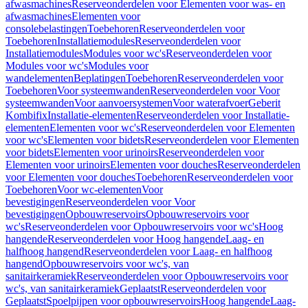
afwasmachines
Reserveonderdelen voor Elementen voor was- en
afwasmachines
Elementen voor
consolebelastingen
Toebehoren
Reserveonderdelen voor
Toebehoren
Installatiemodules
Reserveonderdelen voor
Installatiemodules
Modules voor wc's
Reserveonderdelen voor
Modules voor wc's
Modules voor
wandelementen
Beplatingen
Toebehoren
Reserveonderdelen voor
Toebehoren
Voor systeemwanden
Reserveonderdelen voor Voor
systeemwanden
Voor aanvoersystemen
Voor waterafvoer
Geberit
Kombifix
Installatie-elementen
Reserveonderdelen voor Installatie-
elementen
Elementen voor wc's
Reserveonderdelen voor Elementen
voor wc's
Elementen voor bidets
Reserveonderdelen voor Elementen
voor bidets
Elementen voor urinoirs
Reserveonderdelen voor
Elementen voor urinoirs
Elementen voor douches
Reserveonderdelen
voor Elementen voor douches
Toebehoren
Reserveonderdelen voor
Toebehoren
Voor wc-elementen
Voor
bevestigingen
Reserveonderdelen voor Voor
bevestigingen
Opbouwreservoirs
Opbouwreservoirs voor
wc's
Reserveonderdelen voor Opbouwreservoirs voor wc's
Hoog
hangende
Reserveonderdelen voor Hoog hangende
Laag- en
halfhoog hangend
Reserveonderdelen voor Laag- en halfhoog
hangend
Opbouwreservoirs voor wc's, van
sanitairkeramiek
Reserveonderdelen voor Opbouwreservoirs voor
wc's, van sanitairkeramiek
Geplaatst
Reserveonderdelen voor
Geplaatst
Spoelpijpen voor opbouwreservoirs
Hoog hangende
Laag-