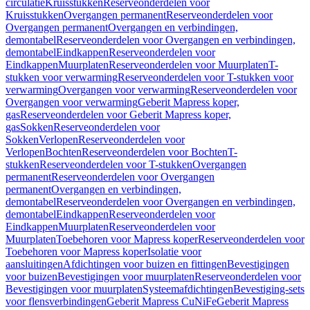
circulatie
Kruisstukken
Reserveonderdelen voor
Kruisstukken
Overgangen permanent
Reserveonderdelen voor
Overgangen permanent
Overgangen en verbindingen,
demontabel
Reserveonderdelen voor Overgangen en verbindingen,
demontabel
Eindkappen
Reserveonderdelen voor
Eindkappen
Muurplaten
Reserveonderdelen voor Muurplaten
T-
stukken voor verwarming
Reserveonderdelen voor T-stukken voor
verwarming
Overgangen voor verwarming
Reserveonderdelen voor
Overgangen voor verwarming
Geberit Mapress koper,
gas
Reserveonderdelen voor Geberit Mapress koper,
gas
Sokken
Reserveonderdelen voor
Sokken
Verlopen
Reserveonderdelen voor
Verlopen
Bochten
Reserveonderdelen voor Bochten
T-
stukken
Reserveonderdelen voor T-stukken
Overgangen
permanent
Reserveonderdelen voor Overgangen
permanent
Overgangen en verbindingen,
demontabel
Reserveonderdelen voor Overgangen en verbindingen,
demontabel
Eindkappen
Reserveonderdelen voor
Eindkappen
Muurplaten
Reserveonderdelen voor
Muurplaten
Toebehoren voor Mapress koper
Reserveonderdelen voor
Toebehoren voor Mapress koper
Isolatie voor
aansluitingen
Afdichtingen voor buizen en fittingen
Bevestigingen
voor buizen
Bevestigingen voor muurplaten
Reserveonderdelen voor
Bevestigingen voor muurplaten
Systeemafdichtingen
Bevestiging-sets
voor flensverbindingen
Geberit Mapress CuNiFe
Geberit Mapress