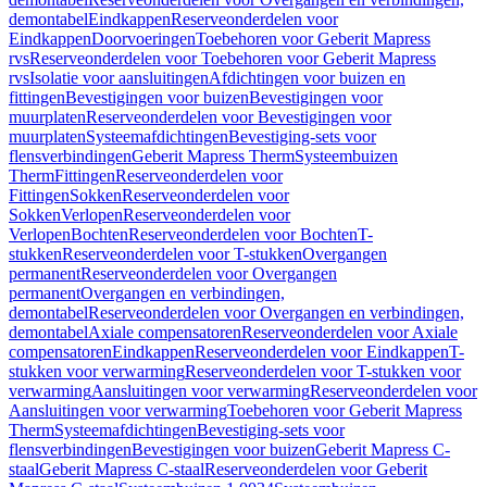
demontabel
Eindkappen
Reserveonderdelen voor
Eindkappen
Doorvoeringen
Toebehoren voor Geberit Mapress
rvs
Reserveonderdelen voor Toebehoren voor Geberit Mapress
rvs
Isolatie voor aansluitingen
Afdichtingen voor buizen en
fittingen
Bevestigingen voor buizen
Bevestigingen voor
muurplaten
Reserveonderdelen voor Bevestigingen voor
muurplaten
Systeemafdichtingen
Bevestiging-sets voor
flensverbindingen
Geberit Mapress Therm
Systeembuizen
Therm
Fittingen
Reserveonderdelen voor
Fittingen
Sokken
Reserveonderdelen voor
Sokken
Verlopen
Reserveonderdelen voor
Verlopen
Bochten
Reserveonderdelen voor Bochten
T-
stukken
Reserveonderdelen voor T-stukken
Overgangen
permanent
Reserveonderdelen voor Overgangen
permanent
Overgangen en verbindingen,
demontabel
Reserveonderdelen voor Overgangen en verbindingen,
demontabel
Axiale compensatoren
Reserveonderdelen voor Axiale
compensatoren
Eindkappen
Reserveonderdelen voor Eindkappen
T-
stukken voor verwarming
Reserveonderdelen voor T-stukken voor
verwarming
Aansluitingen voor verwarming
Reserveonderdelen voor
Aansluitingen voor verwarming
Toebehoren voor Geberit Mapress
Therm
Systeemafdichtingen
Bevestiging-sets voor
flensverbindingen
Bevestigingen voor buizen
Geberit Mapress C-
staal
Geberit Mapress C-staal
Reserveonderdelen voor Geberit