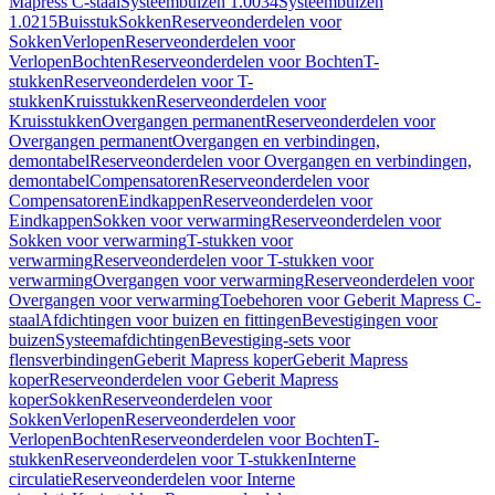
Mapress C-staal
Systeembuizen 1.0034
Systeembuizen
1.0215
Buisstuk
Sokken
Reserveonderdelen voor
Sokken
Verlopen
Reserveonderdelen voor
Verlopen
Bochten
Reserveonderdelen voor Bochten
T-
stukken
Reserveonderdelen voor T-
stukken
Kruisstukken
Reserveonderdelen voor
Kruisstukken
Overgangen permanent
Reserveonderdelen voor
Overgangen permanent
Overgangen en verbindingen,
demontabel
Reserveonderdelen voor Overgangen en verbindingen,
demontabel
Compensatoren
Reserveonderdelen voor
Compensatoren
Eindkappen
Reserveonderdelen voor
Eindkappen
Sokken voor verwarming
Reserveonderdelen voor
Sokken voor verwarming
T-stukken voor
verwarming
Reserveonderdelen voor T-stukken voor
verwarming
Overgangen voor verwarming
Reserveonderdelen voor
Overgangen voor verwarming
Toebehoren voor Geberit Mapress C-
staal
Afdichtingen voor buizen en fittingen
Bevestigingen voor
buizen
Systeemafdichtingen
Bevestiging-sets voor
flensverbindingen
Geberit Mapress koper
Geberit Mapress
koper
Reserveonderdelen voor Geberit Mapress
koper
Sokken
Reserveonderdelen voor
Sokken
Verlopen
Reserveonderdelen voor
Verlopen
Bochten
Reserveonderdelen voor Bochten
T-
stukken
Reserveonderdelen voor T-stukken
Interne
circulatie
Reserveonderdelen voor Interne