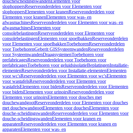
douchescheidingswanden
Elementen voor
slophoppers
Reserveonderdelen voor Elementen voor
slophoppers
Elementen voor kranen
Reserveonderdelen voor
Elementen voor kranen
Elementen voor was- en
afwasmachines
Reserveonderdelen voor Elementen voor was- en
afwasmachines
Elementen voor
consolebelastingen
Reserveonderdelen voor Elementen voor
consolebelastingen
Elementen voor spoelbakken
Reserveonderdelen
voor Elementen voor spoelbakken
Toebehoren
Reserveonderdelen
voor Toebehoren
Geberit GIS
Systeemwanden
Reserveonderdelen
voor Systeemwanden
Draagsystemen
Toebehoren voor
prefabricages
Reserveonderdelen voor Toebehoren voor
prefabricages
Toebehoren voor geluidsisolatie
Beplatingen
Installatie-
elementen
Reserveonderdelen voor Installatie-elementen
Elementen
voor wc's
Reserveonderdelen voor Elementen voor wc's
Elementen
voor wastafels
Reserveonderdelen voor Elementen voor
wastafels
Elementen voor bidets
Reserveonderdelen voor Elementen
voor bidets
Elementen voor urinoirs
Reserveonderdelen voor
Elementen voor urinoirs
Elementen voor douches met
douchewandgoot
Reserveonderdelen voor Elementen voor douches
met douchewandgoot
Elementen voor douches
Elementen voor
douche-scheidingswanden
Reserveonderdelen voor Elementen voor
douche-scheidingswanden
Elementen voor kranen en
apparaten
Reserveonderdelen voor Elementen voor kranen en
apparaten
Elementen voor was- en