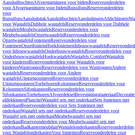
Aansluitbochten
Afvoergarnituren voor bidets
Reserveonderdelen
voor Afvoergarnituren voor bidets
Buissifons
Reserveonderdelen
voor
Buissifons
Aansluitstuk
Aansluitbochten
Aansluitingen
Afdichtingen
Was
voor Wastafels
Dubbele wastafels
Reserveonderdelen voor Dubbele
wastafels
Meubelwastafels
Reserveonderdelen voor
Meubelwastafels
Opzetwastafels
Reserveonderdelen voor
Opzetwastafels
Fonteinen
Reserveonderdelen voor
Fonteinen
Opzetfontein
Hoekfonteinen
Inbouwwastafels
Reserveonderd
voor Inbouwwastafels
Onderbouwwastafels
Reserveonderdelen voor
Onderbouwwastafels
Hoekwastafels
Wastafels Comfort
Wastafels
voor kinderen
Reserveonderdelen voor Wastafels voor
kinderen
Wastroggen
Reserveonderdelen voor Wastroggen
Andere
wastafels
Reserveonderdelen voor Andere
wastafels
Uitstortgootsteen
Reserveonderdelen voor
Uitstortgootsteen
Toebehoren
Kolommen
Reserveonderdelen voor
Kolommen
Sifonkappen
Reserveonderdelen voor
Sifonkappen
Toebehoren
Afvoerdeksel
Bevestigingsmateriaal
Decorati
afdekkingen
Planchet
Wastafel sets met onderkast
Sets fonteinen met
onderkast
Reserveonderdelen voor Sets fonteinen met
onderkast
Wastafel sets met onderkast
Reserveonderdelen voor
Wastafel sets met onderkast
Meubelwastafel sets met
onderkast
Reserveonderdelen voor Meubelwastafel sets met
onderkast
Badkamermeubilair
Wastafelonderkasten
Reserveonderdelen
voor Wastafelonderkasten
Voor fonteinen
Reserveonderdelen voor