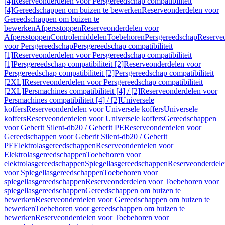
[4]
Reserveonderdelen voor Persgereedschap compatibiliteit
[4]
Gereedschappen om buizen te bewerken
Reserveonderdelen voor
Gereedschappen om buizen te
bewerken
Afpersstoppen
Reserveonderdelen voor
Afpersstoppen
Controlemiddelen
Toebehoren
Persgereedschap
Reserve
voor Persgereedschap
Persgereedschap compatibiliteit
[1]
Reserveonderdelen voor Persgereedschap compatibiliteit
[1]
Persgereedschap compatibiliteit [2]
Reserveonderdelen voor
Persgereedschap compatibiliteit [2]
Persgereedschap compatibiliteit
[2XL]
Reserveonderdelen voor Persgereedschap compatibiliteit
[2XL]
Persmachines compatibiliteit [4] / [2]
Reserveonderdelen voor
Persmachines compatibiliteit [4] / [2]
Universele
koffers
Reserveonderdelen voor Universele koffers
Universele
koffers
Reserveonderdelen voor Universele koffers
Gereedschappen
voor Geberit Silent-db20 / Geberit PE
Reserveonderdelen voor
Gereedschappen voor Geberit Silent-db20 / Geberit
PE
Elektrolasgereedschappen
Reserveonderdelen voor
Elektrolasgereedschappen
Toebehoren voor
elektrolasgereedschappen
Spiegellasgereedschappen
Reserveonderdele
voor Spiegellasgereedschappen
Toebehoren voor
spiegellasgereedschappen
Reserveonderdelen voor Toebehoren voor
spiegellasgereedschappen
Gereedschappen om buizen te
bewerken
Reserveonderdelen voor Gereedschappen om buizen te
bewerken
Toebehoren voor gereedschappen om buizen te
bewerken
Reserveonderdelen voor Toebehoren voor