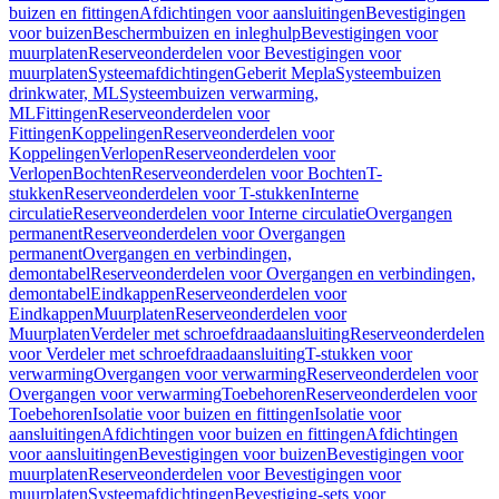
buizen en fittingen
Afdichtingen voor aansluitingen
Bevestigingen
voor buizen
Beschermbuizen en inleghulp
Bevestigingen voor
muurplaten
Reserveonderdelen voor Bevestigingen voor
muurplaten
Systeemafdichtingen
Geberit Mepla
Systeembuizen
drinkwater, ML
Systeembuizen verwarming,
ML
Fittingen
Reserveonderdelen voor
Fittingen
Koppelingen
Reserveonderdelen voor
Koppelingen
Verlopen
Reserveonderdelen voor
Verlopen
Bochten
Reserveonderdelen voor Bochten
T-
stukken
Reserveonderdelen voor T-stukken
Interne
circulatie
Reserveonderdelen voor Interne circulatie
Overgangen
permanent
Reserveonderdelen voor Overgangen
permanent
Overgangen en verbindingen,
demontabel
Reserveonderdelen voor Overgangen en verbindingen,
demontabel
Eindkappen
Reserveonderdelen voor
Eindkappen
Muurplaten
Reserveonderdelen voor
Muurplaten
Verdeler met schroefdraadaansluiting
Reserveonderdelen
voor Verdeler met schroefdraadaansluiting
T-stukken voor
verwarming
Overgangen voor verwarming
Reserveonderdelen voor
Overgangen voor verwarming
Toebehoren
Reserveonderdelen voor
Toebehoren
Isolatie voor buizen en fittingen
Isolatie voor
aansluitingen
Afdichtingen voor buizen en fittingen
Afdichtingen
voor aansluitingen
Bevestigingen voor buizen
Bevestigingen voor
muurplaten
Reserveonderdelen voor Bevestigingen voor
muurplaten
Systeemafdichtingen
Bevestiging-sets voor