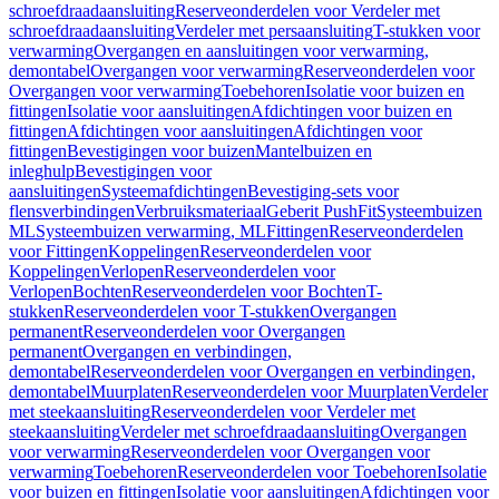
schroefdraadaansluiting
Reserveonderdelen voor Verdeler met
schroefdraadaansluiting
Verdeler met persaansluiting
T-stukken voor
verwarming
Overgangen en aansluitingen voor verwarming,
demontabel
Overgangen voor verwarming
Reserveonderdelen voor
Overgangen voor verwarming
Toebehoren
Isolatie voor buizen en
fittingen
Isolatie voor aansluitingen
Afdichtingen voor buizen en
fittingen
Afdichtingen voor aansluitingen
Afdichtingen voor
fittingen
Bevestigingen voor buizen
Mantelbuizen en
inleghulp
Bevestigingen voor
aansluitingen
Systeemafdichtingen
Bevestiging-sets voor
flensverbindingen
Verbruiksmateriaal
Geberit PushFit
Systeembuizen
ML
Systeembuizen verwarming, ML
Fittingen
Reserveonderdelen
voor Fittingen
Koppelingen
Reserveonderdelen voor
Koppelingen
Verlopen
Reserveonderdelen voor
Verlopen
Bochten
Reserveonderdelen voor Bochten
T-
stukken
Reserveonderdelen voor T-stukken
Overgangen
permanent
Reserveonderdelen voor Overgangen
permanent
Overgangen en verbindingen,
demontabel
Reserveonderdelen voor Overgangen en verbindingen,
demontabel
Muurplaten
Reserveonderdelen voor Muurplaten
Verdeler
met steekaansluiting
Reserveonderdelen voor Verdeler met
steekaansluiting
Verdeler met schroefdraadaansluiting
Overgangen
voor verwarming
Reserveonderdelen voor Overgangen voor
verwarming
Toebehoren
Reserveonderdelen voor Toebehoren
Isolatie
voor buizen en fittingen
Isolatie voor aansluitingen
Afdichtingen voor