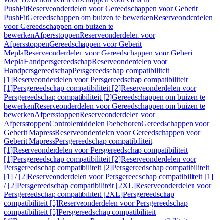
PushFit
Reserveonderdelen voor Gereedschappen voor Geberit
PushFit
Gereedschappen om buizen te bewerken
Reserveonderdelen
voor Gereedschappen om buizen te
bewerken
Afpersstoppen
Reserveonderdelen voor
Afpersstoppen
Gereedschappen voor Geberit
Mepla
Reserveonderdelen voor Gereedschappen voor Geberit
Mepla
Handpersgereedschap
Reserveonderdelen voor
Handpersgereedschap
Persgereedschap compatibiliteit
[1]
Reserveonderdelen voor Persgereedschap compatibiliteit
[1]
Persgereedschap compatibiliteit [2]
Reserveonderdelen voor
Persgereedschap compatibiliteit [2]
Gereedschappen om buizen te
bewerken
Reserveonderdelen voor Gereedschappen om buizen te
bewerken
Afpersstoppen
Reserveonderdelen voor
Afpersstoppen
Controlemiddelen
Toebehoren
Gereedschappen voor
Geberit Mapress
Reserveonderdelen voor Gereedschappen voor
Geberit Mapress
Persgereedschap compatibiliteit
[1]
Reserveonderdelen voor Persgereedschap compatibiliteit
[1]
Persgereedschap compatibiliteit [2]
Reserveonderdelen voor
Persgereedschap compatibiliteit [2]
Persgereedschap compatibiliteit
[1] / [2]
Reserveonderdelen voor Persgereedschap compatibiliteit [1]
/ [2]
Persgereedschap compatibiliteit [2XL]
Reserveonderdelen voor
Persgereedschap compatibiliteit [2XL]
Persgereedschap
compatibiliteit [3]
Reserveonderdelen voor Persgereedschap
compatibiliteit [3]
Persgereedschap compatibiliteit