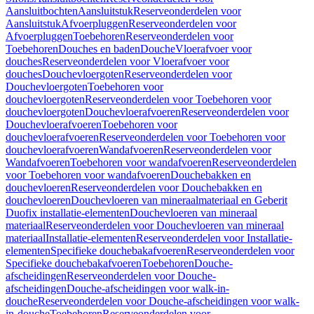
Aansluitbochten
Aansluitstuk
Reserveonderdelen voor
Aansluitstuk
Afvoerpluggen
Reserveonderdelen voor
Afvoerpluggen
Toebehoren
Reserveonderdelen voor
Toebehoren
Douches en baden
Douche
Vloerafvoer voor
douches
Reserveonderdelen voor Vloerafvoer voor
douches
Douchevloergoten
Reserveonderdelen voor
Douchevloergoten
Toebehoren voor
douchevloergoten
Reserveonderdelen voor Toebehoren voor
douchevloergoten
Douchevloerafvoeren
Reserveonderdelen voor
Douchevloerafvoeren
Toebehoren voor
douchevloerafvoeren
Reserveonderdelen voor Toebehoren voor
douchevloerafvoeren
Wandafvoeren
Reserveonderdelen voor
Wandafvoeren
Toebehoren voor wandafvoeren
Reserveonderdelen
voor Toebehoren voor wandafvoeren
Douchebakken en
douchevloeren
Reserveonderdelen voor Douchebakken en
douchevloeren
Douchevloeren van mineraalmateriaal en Geberit
Duofix installatie-elementen
Douchevloeren van mineraal
materiaal
Reserveonderdelen voor Douchevloeren van mineraal
materiaal
Installatie-elementen
Reserveonderdelen voor Installatie-
elementen
Specifieke douchebakafvoeren
Reserveonderdelen voor
Specifieke douchebakafvoeren
Toebehoren
Douche-
afscheidingen
Reserveonderdelen voor Douche-
afscheidingen
Douche-afscheidingen voor walk-in-
douche
Reserveonderdelen voor Douche-afscheidingen voor walk-
in-douche
Toebehoren
Reserveonderdelen voor