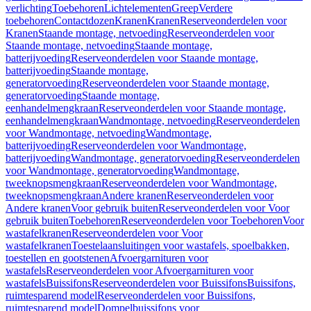
verlichting
Toebehoren
Lichtelementen
Greep
Verdere
toebehoren
Contactdozen
Kranen
Kranen
Reserveonderdelen voor
Kranen
Staande montage, netvoeding
Reserveonderdelen voor
Staande montage, netvoeding
Staande montage,
batterijvoeding
Reserveonderdelen voor Staande montage,
batterijvoeding
Staande montage,
generatorvoeding
Reserveonderdelen voor Staande montage,
generatorvoeding
Staande montage,
eenhandelmengkraan
Reserveonderdelen voor Staande montage,
eenhandelmengkraan
Wandmontage, netvoeding
Reserveonderdelen
voor Wandmontage, netvoeding
Wandmontage,
batterijvoeding
Reserveonderdelen voor Wandmontage,
batterijvoeding
Wandmontage, generatorvoeding
Reserveonderdelen
voor Wandmontage, generatorvoeding
Wandmontage,
tweeknopsmengkraan
Reserveonderdelen voor Wandmontage,
tweeknopsmengkraan
Andere kranen
Reserveonderdelen voor
Andere kranen
Voor gebruik buiten
Reserveonderdelen voor Voor
gebruik buiten
Toebehoren
Reserveonderdelen voor Toebehoren
Voor
wastafelkranen
Reserveonderdelen voor Voor
wastafelkranen
Toestelaansluitingen voor wastafels, spoelbakken,
toestellen en gootstenen
Afvoergarnituren voor
wastafels
Reserveonderdelen voor Afvoergarnituren voor
wastafels
Buissifons
Reserveonderdelen voor Buissifons
Buissifons,
ruimtesparend model
Reserveonderdelen voor Buissifons,
ruimtesparend model
Dompelbuissifons voor