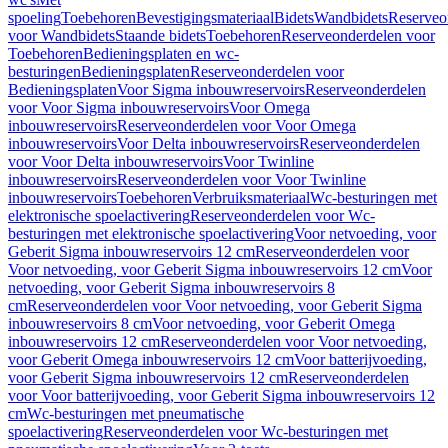
spoeling
Toebehoren
Bevestigingsmateriaal
Bidets
Wandbidets
Reserveo
voor Wandbidets
Staande bidets
Toebehoren
Reserveonderdelen voor
Toebehoren
Bedieningsplaten en wc-
besturingen
Bedieningsplaten
Reserveonderdelen voor
Bedieningsplaten
Voor Sigma inbouwreservoirs
Reserveonderdelen
voor Voor Sigma inbouwreservoirs
Voor Omega
inbouwreservoirs
Reserveonderdelen voor Voor Omega
inbouwreservoirs
Voor Delta inbouwreservoirs
Reserveonderdelen
voor Voor Delta inbouwreservoirs
Voor Twinline
inbouwreservoirs
Reserveonderdelen voor Voor Twinline
inbouwreservoirs
Toebehoren
Verbruiksmateriaal
Wc-besturingen met
elektronische spoelactivering
Reserveonderdelen voor Wc-
besturingen met elektronische spoelactivering
Voor netvoeding, voor
Geberit Sigma inbouwreservoirs 12 cm
Reserveonderdelen voor
Voor netvoeding, voor Geberit Sigma inbouwreservoirs 12 cm
Voor
netvoeding, voor Geberit Sigma inbouwreservoirs 8
cm
Reserveonderdelen voor Voor netvoeding, voor Geberit Sigma
inbouwreservoirs 8 cm
Voor netvoeding, voor Geberit Omega
inbouwreservoirs 12 cm
Reserveonderdelen voor Voor netvoeding,
voor Geberit Omega inbouwreservoirs 12 cm
Voor batterijvoeding,
voor Geberit Sigma inbouwreservoirs 12 cm
Reserveonderdelen
voor Voor batterijvoeding, voor Geberit Sigma inbouwreservoirs 12
cm
Wc-besturingen met pneumatische
spoelactivering
Reserveonderdelen voor Wc-besturingen met