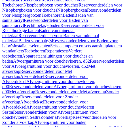
Toebehoren
Nisopbergboxen voor douches
Reserveonderdelen voor
Nisopbergboxen voor douches
Nisopbergboxen
Reserveonderdelen
voor Nisopbergboxen
Toebehoren
Baden
Baden van
sanitairacryl
Reserveonderdelen voor Baden van
sanitairacryl
Rechthoekige baden
Reserveonderdelen voor
Rechthoekige baden
Baden van mineraal
materiaal
Reserveonderdelen voor Baden van mineraal
materiaal
Baden voor baby's
Reserveonderdelen voor Baden voor
baby's
Installatie-elementen
Sets steunpoten en sets aansluitplaten en
wandankers
Toebehoren
Reparatiesets
Verdere
toebehoren
Apparaataansluitingen voor douches en
baden
Afvoergarnituren voor douchevloeren, d52
Reserveonderdelen
voor Afvoergarnituren voor douchevloeren, d52
Met
afvoerkap
Reserveonderdelen voor Met
afvoerkap
Afvoerdeksel
Reserveonderdelen voor
Afvoerdeksel
Afvoergarnituren voor douchevloeren,
d90
Reserveonderdelen voor Afvoergarnituren voor douchevloeren,
d90
Met afvoerkap
Reserveonderdelen voor Met afvoerkap
Zonder
afvoerkap
Reserveonderdelen voor Zonder
afvoerkap
Afvoerdeksel
Reserveonderdelen voor
Afvoerdeksel
Afvoergarnituren voor douchevloeren
Sestra
Reserveonderdelen voor Afvoergarnituren voor
douchevloeren Sestra
Zonder afvoerkap
Reserveonderdelen voor
Zonder afvoerkap
Afvoergarnituren voor baden,