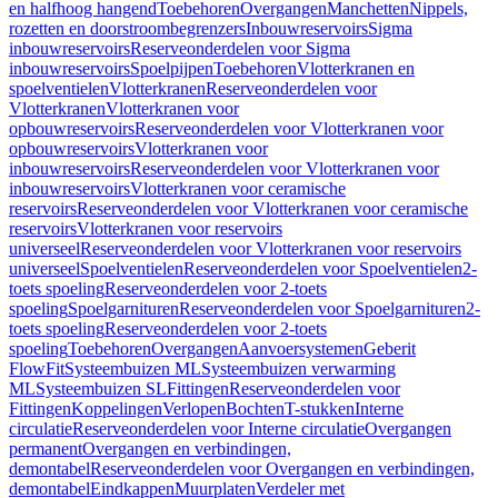
en halfhoog hangend
Toebehoren
Overgangen
Manchetten
Nippels,
rozetten en doorstroombegrenzers
Inbouwreservoirs
Sigma
inbouwreservoirs
Reserveonderdelen voor Sigma
inbouwreservoirs
Spoelpijpen
Toebehoren
Vlotterkranen en
spoelventielen
Vlotterkranen
Reserveonderdelen voor
Vlotterkranen
Vlotterkranen voor
opbouwreservoirs
Reserveonderdelen voor Vlotterkranen voor
opbouwreservoirs
Vlotterkranen voor
inbouwreservoirs
Reserveonderdelen voor Vlotterkranen voor
inbouwreservoirs
Vlotterkranen voor ceramische
reservoirs
Reserveonderdelen voor Vlotterkranen voor ceramische
reservoirs
Vlotterkranen voor reservoirs
universeel
Reserveonderdelen voor Vlotterkranen voor reservoirs
universeel
Spoelventielen
Reserveonderdelen voor Spoelventielen
2-
toets spoeling
Reserveonderdelen voor 2-toets
spoeling
Spoelgarnituren
Reserveonderdelen voor Spoelgarnituren
2-
toets spoeling
Reserveonderdelen voor 2-toets
spoeling
Toebehoren
Overgangen
Aanvoersystemen
Geberit
FlowFit
Systeembuizen ML
Systeembuizen verwarming
ML
Systeembuizen SL
Fittingen
Reserveonderdelen voor
Fittingen
Koppelingen
Verlopen
Bochten
T-stukken
Interne
circulatie
Reserveonderdelen voor Interne circulatie
Overgangen
permanent
Overgangen en verbindingen,
demontabel
Reserveonderdelen voor Overgangen en verbindingen,
demontabel
Eindkappen
Muurplaten
Verdeler met