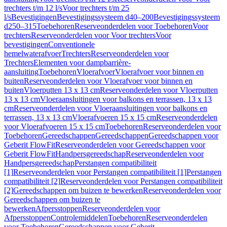
trechters t/m 12 l/s
Voor trechters t/m 25
l/s
Bevestigingen
Bevestigingssysteem d40–200
Bevestigingssysteem
d250–315
Toebehoren
Reserveonderdelen voor Toebehoren
Voor
trechters
Reserveonderdelen voor Voor trechters
Voor
bevestigingen
Conventionele
hemelwaterafvoer
Trechters
Reserveonderdelen voor
Trechters
Elementen voor dampbarrière-
aansluiting
Toebehoren
Vloerafvoer
Vloerafvoer voor binnen en
buiten
Reserveonderdelen voor Vloerafvoer voor binnen en
buiten
Vloerputten 13 x 13 cm
Reserveonderdelen voor Vloerputten
13 x 13 cm
Vloeraansluitingen voor balkons en terrassen, 13 x 13
cm
Reserveonderdelen voor Vloeraansluitingen voor balkons en
terrassen, 13 x 13 cm
Vloerafvoeren 15 x 15 cm
Reserveonderdelen
voor Vloerafvoeren 15 x 15 cm
Toebehoren
Reserveonderdelen voor
Toebehoren
Gereedschappen
Gereedschappen
Gereedschappen voor
Geberit FlowFit
Reserveonderdelen voor Gereedschappen voor
Geberit FlowFit
Handpersgereedschap
Reserveonderdelen voor
Handpersgereedschap
Perstangen compatibiliteit
[1]
Reserveonderdelen voor Perstangen compatibiliteit [1]
Perstangen
compatibiliteit [2]
Reserveonderdelen voor Perstangen compatibiliteit
[2]
Gereedschappen om buizen te bewerken
Reserveonderdelen voor
Gereedschappen om buizen te
bewerken
Afpersstoppen
Reserveonderdelen voor
Afpersstoppen
Controlemiddelen
Toebehoren
Reserveonderdelen
voor Toebehoren
Gereedschappen voor Geberit