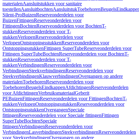
materialen
Aansluitstukken voor sanitaire
toestellen
Aansluitbochten
Aansluitstuk
Toebehoren
Beugels
Eindkappe
Silent-Pro
Buizen
Reserveonderdelen voor
Buizen
Fittingen
Reserveonderdelen voor
Fittingen
Bochten
Reserveonderdelen voor Bochten
T-
stukken
Reserveonderdelen voor T-
stukken
Verlopen
Reserveonderdelen voor
Verlopen
Ontstoppingsstukken
Reserveonderdelen voor
Ontstoppingsstukken
Fittingen SuperTube
Reserveonderdelen voor
Fittingen SuperTube
Bochten
Reserveonderdelen voor Bochten
T-
stukken
Reserveonderdelen voor T-
stukken
Verbindingen
Reserveonderdelen voor
Verbindingen
Steekverbindingen
Reserveonderdelen voor
Steekverbindingen
Klauwverbindingen
Overgangen op andere
materialen
Toebehoren
Reserveonderdelen voor
Toebehoren
Beugels
Eindkappen
Afdichtingen
Reserveonderdelen
voor Afdichtingen
Verbruiksmateriaal
Geberit
PE
Buizen
Fittingen
Reserveonderdelen voor Fittingen
Bochten
T-
stukken
Verlopen
Ontstoppingsstukken
Reserveonderdelen voor
Ontstoppingsstukken
Overgangen
Speciale
fittingen
Reserveonderdelen voor Speciale fittingen
Fittingen
SuperTube
Bochten
Speciale
fittingen
Verbindingen
Reserveonderdelen voor
Verbindingen
Lasverbindingen
Steekverbindingen
Reserveonderdelen
voor Steekverbindingen
Overgangen op andere