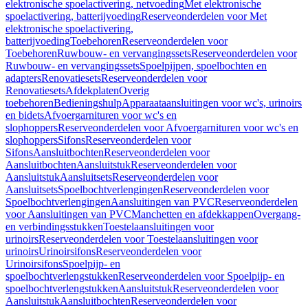
elektronische spoelactivering, netvoeding
Met elektronische
spoelactivering, batterijvoeding
Reserveonderdelen voor Met
elektronische spoelactivering,
batterijvoeding
Toebehoren
Reserveonderdelen voor
Toebehoren
Ruwbouw- en vervangingssets
Reserveonderdelen voor
Ruwbouw- en vervangingssets
Spoelpijpen, spoelbochten en
adapters
Renovatiesets
Reserveonderdelen voor
Renovatiesets
Afdekplaten
Overig
toebehoren
Bedieningshulp
Apparaataansluitingen voor wc's, urinoirs
en bidets
Afvoergarnituren voor wc's en
slophoppers
Reserveonderdelen voor Afvoergarnituren voor wc's en
slophoppers
Sifons
Reserveonderdelen voor
Sifons
Aansluitbochten
Reserveonderdelen voor
Aansluitbochten
Aansluitstuk
Reserveonderdelen voor
Aansluitstuk
Aansluitsets
Reserveonderdelen voor
Aansluitsets
Spoelbochtverlengingen
Reserveonderdelen voor
Spoelbochtverlengingen
Aansluitingen van PVC
Reserveonderdelen
voor Aansluitingen van PVC
Manchetten en afdekkappen
Overgang-
en verbindingsstukken
Toestelaansluitingen voor
urinoirs
Reserveonderdelen voor Toestelaansluitingen voor
urinoirs
Urinoirsifons
Reserveonderdelen voor
Urinoirsifons
Spoelpijp- en
spoelbochtverlengstukken
Reserveonderdelen voor Spoelpijp- en
spoelbochtverlengstukken
Aansluitstuk
Reserveonderdelen voor
Aansluitstuk
Aansluitbochten
Reserveonderdelen voor