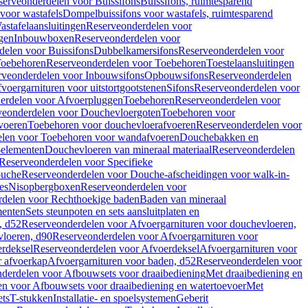
serveonderdelen voor Buissifons
Buissifons, ruimtesparend
voor wastafels
Dompelbuissifons voor wastafels, ruimtesparend
astafelaansluitingen
Reserveonderdelen voor
gen
Inbouwboxen
Reserveonderdelen voor
delen voor Buissifons
Dubbelkamersifons
Reserveonderdelen voor
oebehoren
Reserveonderdelen voor Toebehoren
Toestelaansluitingen
rveonderdelen voor Inbouwsifons
Opbouwsifons
Reserveonderdelen
oergarnituren voor uitstortgootstenen
Sifons
Reserveonderdelen voor
erdelen voor Afvoerpluggen
Toebehoren
Reserveonderdelen voor
veonderdelen voor Douchevloergoten
Toebehoren voor
voeren
Toebehoren voor douchevloerafvoeren
Reserveonderdelen voor
len voor Toebehoren voor wandafvoeren
Douchebakken en
-elementen
Douchevloeren van mineraal materiaal
Reserveonderdelen
Reserveonderdelen voor Specifieke
ouche
Reserveonderdelen voor Douche-afscheidingen voor walk-in-
es
Nisopbergboxen
Reserveonderdelen voor
delen voor Rechthoekige baden
Baden van mineraal
ementen
Sets steunpoten en sets aansluitplaten en
, d52
Reserveonderdelen voor Afvoergarnituren voor douchevloeren,
vloeren, d90
Reserveonderdelen voor Afvoergarnituren voor
rdeksel
Reserveonderdelen voor Afvoerdeksel
Afvoergarnituren voor
 afvoerkap
Afvoergarnituren voor baden, d52
Reserveonderdelen voor
derdelen voor Afbouwsets voor draaibediening
Met draaibediening en
n voor Afbouwsets voor draaibediening en watertoevoer
Met
ets
T-stukken
Installatie- en spoelsystemen
Geberit