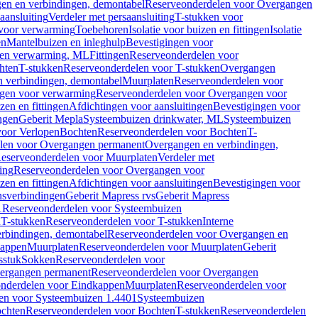
en en verbindingen, demontabel
Reserveonderdelen voor Overgangen
aansluiting
Verdeler met persaansluiting
T-stukken voor
voor verwarming
Toebehoren
Isolatie voor buizen en fittingen
Isolatie
en
Mantelbuizen en inleghulp
Bevestigingen voor
zen verwarming, ML
Fittingen
Reserveonderdelen voor
hten
T-stukken
Reserveonderdelen voor T-stukken
Overgangen
 verbindingen, demontabel
Muurplaten
Reserveonderdelen voor
gen voor verwarming
Reserveonderdelen voor Overgangen voor
zen en fittingen
Afdichtingen voor aansluitingen
Bevestigingen voor
ngen
Geberit Mepla
Systeembuizen drinkwater, ML
Systeembuizen
voor Verlopen
Bochten
Reserveonderdelen voor Bochten
T-
len voor Overgangen permanent
Overgangen en verbindingen,
eserveonderdelen voor Muurplaten
Verdeler met
ing
Reserveonderdelen voor Overgangen voor
zen en fittingen
Afdichtingen voor aansluitingen
Bevestigingen voor
ensverbindingen
Geberit Mapress rvs
Geberit Mapress
1
Reserveonderdelen voor Systeembuizen
n
T-stukken
Reserveonderdelen voor T-stukken
Interne
rbindingen, demontabel
Reserveonderdelen voor Overgangen en
kappen
Muurplaten
Reserveonderdelen voor Muurplaten
Geberit
sstuk
Sokken
Reserveonderdelen voor
ergangen permanent
Reserveonderdelen voor Overgangen
nderdelen voor Eindkappen
Muurplaten
Reserveonderdelen voor
en voor Systeembuizen 1.4401
Systeembuizen
chten
Reserveonderdelen voor Bochten
T-stukken
Reserveonderdelen