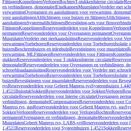
Fittingen
Koppelingen
Verlopen
Bochten
T-stukken
Interne circulatie
Res
en verbindingen, demontabel
Eindkappen
Muurplaten
Verdeler met sch
verwarming
Overgangen en aansluitingen voor verwarming, demonta
voor aansluitingen
Afdichtingen voor buizen en fittingen
Afdichtingen 
aansluitingen
Systeemafdichtingen
Bevestiging-sets voor flensverbind
Fittingen
Koppelingen
Reserveonderdelen voor Koppelingen
Verlopen
permanent
Reserveonderdelen voor Overgangen permanent
Overgange
Muurplaten
Verdeler met steekaansluiting
Reserveonderdelen voor Verd
verwarming
Toebehoren
Reserveonderdelen voor Toebehoren
Isolatie 
buizen
Beschermbuizen en inleghulp
Bevestigingen voor muurplaten
R
verwarming, ML
Fittingen
Reserveonderdelen voor Fittingen
Koppelin
stukken
Reserveonderdelen voor T-stukken
Interne circulatie
Reserveond
demontabel
Reserveonderdelen voor Overgangen en verbindingen, d
schroefdraadaansluiting
Reserveonderdelen voor Verdeler met schroef
verwarming
Toebehoren
Reserveonderdelen voor Toebehoren
Isolatie 
buizen
Bevestigingen voor muurplaten
Reserveonderdelen voor Bevest
rvs
Reserveonderdelen voor Geberit Mapress rvs
Systeembuizen 1.440
1.4521
Buisstuk
Sokken
Reserveonderdelen voor Sokken
Verlopen
Rese
circulatie
Reserveonderdelen voor Interne circulatie
Overgangen perma
verbindingen, demontabel
Compensatoren
Reserveonderdelen voor C
Mapress rvs, gas
Reserveonderdelen voor Geberit Mapress rvs, gas
Sy
Sokken
Verlopen
Reserveonderdelen voor Verlopen
Bochten
Reserveon
permanent
Overgangen en verbindingen, demontabel
Reserveonderdel
Muurplaten
Geberit Mapress rvs, LABS-vrij
Reserveonderdelen voor G
1.4521
Reserveonderdelen voor Systeembuizen 1.4521
Sokken
Reserv