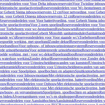
rveonderdelen voor Voor Delta inbouwreservoirs
Voor Twinline inbouw
ektronische spoelactivering
Reserveonderdelen voor Wc-besturingen met
or Geberit Sigma inbouwreservoirs 12 cm
Voor netvoeding, voor Geber
ng, voor Geberit Omega inbouwreservoirs 12 cm
Reserveonderdelen vo
Reserveonderdelen voor Voor batterijvoeding, voor Geberit Sigma inb
sche spoelactivering
Voor 2-toets spoeling
Reserveonderdelen voor Voor
oor Toebehoren voor wc-besturingen
Ruwbouwsets
Reserveonderdele
ronische spoelactivering
Geberit Monolith sanitairmodules
Sanitairmod
aande wc's
Reserveonderdelen voor Voor staande wc's
Toebehoren
Rese
gespoelde werking, met spoelrand
Zonder deksel
Reserveonderdelen voo
poelrandloos
Voor opbouw- of inbouwurinoirstuursysteem
Reserveonder
de urinoirbesturing
Voor geïntegreerde urinoirbesturing
Reserveonderdel
oelde werking, met / voor wc-deksel
Spoelrandloos
Reserveonderdelen 
s waterloze werking
Zonder deksel
Reserveonderdelen voor Zonder dek
rveonderdelen voor Urinoirscheidingswanden van kunststof
Urinoirsc
airkeramiek
Reserveonderdelen voor Urinoirscheidingswanden van sani
rdelen voor Spoelpijpen, spoelbochten en adapters
Spuitkoptoebehoren
onderdelen voor Inbouwmontage
Met elektronische spoelactivering, ne
nderdelen voor Met elektronische spoelactivering, batterijvoeding
Met p
bouw
Reserveonderdelen voor Opbouw
Met elektronische spoelactiveri
jvoeding
Reserveonderdelen voor Met elektronische spoelactivering, batt
uwbouw- en vervangingssets
Spoelpijpen, spoelbochten en adapters
Ren
en bidets
Afvoergarnituren voor wc's en slophoppers
Reserveonderdelen 
erveonderdelen voor Aansluitbochten
Aansluitstuk
Reserveonderdelen v
chtverlengingen
Aansluitingen van PVC
Reserveonderdelen voor Aansl