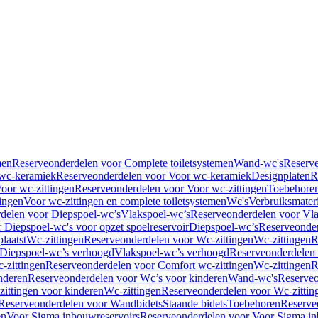
men
Reserveonderdelen voor Complete toiletsystemen
Wand-wc's
Reserv
wc-keramiek
Reserveonderdelen voor Voor wc-keramiek
Designplaten
R
oor wc-zittingen
Reserveonderdelen voor Voor wc-zittingen
Toebehore
ingen
Voor wc-zittingen en complete toiletsystemen
Wc's
Verbruiksmater
delen voor Diepspoel-wc’s
Vlakspoel-wc’s
Reserveonderdelen voor Vla
 Diepspoel-wc's voor opzet spoelreservoir
Diepspoel-wc’s
Reserveonder
laatst
Wc-zittingen
Reserveonderdelen voor Wc-zittingen
Wc-zittingen
R
 Diepspoel-wc’s verhoogd
Vlakspoel-wc’s verhoogd
Reserveonderdelen
-zittingen
Reserveonderdelen voor Comfort wc-zittingen
Wc-zittingen
R
nderen
Reserveonderdelen voor Wc’s voor kinderen
Wand-wc's
Reserveo
ittingen voor kinderen
Wc-zittingen
Reserveonderdelen voor Wc-zittin
Reserveonderdelen voor Wandbidets
Staande bidets
Toebehoren
Reserve
en
Voor Sigma inbouwreservoirs
Reserveonderdelen voor Voor Sigma in