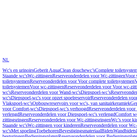
NL
Wc's en urinoirs
Geberit AquaClean douchewc’s
Complete toiletsyste
Staande wc's
Wc-zittingen
Reserveonderdelen voor Wc-zittingen
Voor 
toiletsystemen
Reserveonderdelen voor Voor complete toiletsystemen
V
toiletsystemen
Voor wc-zittingen
Reserveonderdelen voor Voor wc-zitt
wc's
Reserveonderdelen voor Wand-wc's
Diepspoel-wc’s
Reserveonder
wc's
Diepspoel-wc's voor opzet spoelreservoir
Reserveonderdelen voor
Vlakspoel-wc’s
Opbouwreservoirs voor wc's, van sanitairkeramiek
Gep
voor Comfort-wc's
Diepspoel-wc’s verhoogd
Reserveonderdelen voor
verlengd
Reserveonderdelen voor Diepspoel-wc's verlengd
Comfort wc
zittingsringen
Reserveonderdelen voor Wc-zittingsringen
Wc’s voor ki
Staande wc's
Wc-zittingen voor kinderen
Reserveonderdelen voor Wc-z
wc's
Met spoeling
Toebehoren
Bevestigingsmateriaal
Bidets
Wandbidets
besturingen
Bedieningsplaten
Reserveonderdelen voor Bedieningsplat