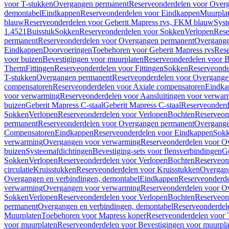
voor T-stukken
Overgangen permanent
Reserveonderdelen voor Over
demontabel
Eindkappen
Reserveonderdelen voor Eindkappen
Muurpla
blauw
Reserveonderdelen voor Geberit Mapress rvs, FKM blauw
Syst
1.4521
Buisstuk
Sokken
Reserveonderdelen voor Sokken
Verlopen
Rese
permanent
Reserveonderdelen voor Overgangen permanent
Overgange
Eindkappen
Doorvoeringen
Toebehoren voor Geberit Mapress rvs
Rese
voor buizen
Bevestigingen voor muurplaten
Reserveonderdelen voor B
Therm
Fittingen
Reserveonderdelen voor Fittingen
Sokken
Reserveonde
T-stukken
Overgangen permanent
Reserveonderdelen voor Overgange
compensatoren
Reserveonderdelen voor Axiale compensatoren
Eindka
voor verwarming
Reserveonderdelen voor Aansluitingen voor verwar
buizen
Geberit Mapress C-staal
Geberit Mapress C-staal
Reserveonderd
Sokken
Verlopen
Reserveonderdelen voor Verlopen
Bochten
Reserveon
permanent
Reserveonderdelen voor Overgangen permanent
Overgange
Compensatoren
Eindkappen
Reserveonderdelen voor Eindkappen
Sokk
verwarming
Overgangen voor verwarming
Reserveonderdelen voor O
buizen
Systeemafdichtingen
Bevestiging-sets voor flensverbindingen
Ge
Sokken
Verlopen
Reserveonderdelen voor Verlopen
Bochten
Reserveon
circulatie
Kruisstukken
Reserveonderdelen voor Kruisstukken
Overgan
Overgangen en verbindingen, demontabel
Eindkappen
Reserveonderd
verwarming
Overgangen voor verwarming
Reserveonderdelen voor O
Sokken
Verlopen
Reserveonderdelen voor Verlopen
Bochten
Reserveon
permanent
Overgangen en verbindingen, demontabel
Reserveonderdel
Muurplaten
Toebehoren voor Mapress koper
Reserveonderdelen voor 
voor muurplaten
Reserveonderdelen voor Bevestigingen voor muurpla