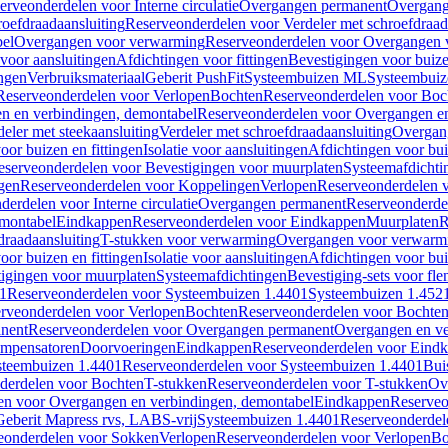
erveonderdelen voor Interne circulatie
Overgangen permanent
Overgang
roefdraadaansluiting
Reserveonderdelen voor Verdeler met schroefdraad
bel
Overgangen voor verwarming
Reserveonderdelen voor Overgangen 
voor aansluitingen
Afdichtingen voor fittingen
Bevestigingen voor buiz
ingen
Verbruiksmateriaal
Geberit PushFit
Systeembuizen ML
Systeembui
Reserveonderdelen voor Verlopen
Bochten
Reserveonderdelen voor Boc
n en verbindingen, demontabel
Reserveonderdelen voor Overgangen en
eler met steekaansluiting
Verdeler met schroefdraadaansluiting
Overgan
voor buizen en fittingen
Isolatie voor aansluitingen
Afdichtingen voor bui
eserveonderdelen voor Bevestigingen voor muurplaten
Systeemafdichti
gen
Reserveonderdelen voor Koppelingen
Verlopen
Reserveonderdelen 
erdelen voor Interne circulatie
Overgangen permanent
Reserveonderde
emontabel
Eindkappen
Reserveonderdelen voor Eindkappen
Muurplaten
R
draadaansluiting
T-stukken voor verwarming
Overgangen voor verwarm
voor buizen en fittingen
Isolatie voor aansluitingen
Afdichtingen voor bui
igingen voor muurplaten
Systeemafdichtingen
Bevestiging-sets voor fl
1
Reserveonderdelen voor Systeembuizen 1.4401
Systeembuizen 1.452
rveonderdelen voor Verlopen
Bochten
Reserveonderdelen voor Bochte
nent
Reserveonderdelen voor Overgangen permanent
Overgangen en ve
ompensatoren
Doorvoeringen
Eindkappen
Reserveonderdelen voor Eind
steembuizen 1.4401
Reserveonderdelen voor Systeembuizen 1.4401
Bui
derdelen voor Bochten
T-stukken
Reserveonderdelen voor T-stukken
Ov
en voor Overgangen en verbindingen, demontabel
Eindkappen
Reserveo
eberit Mapress rvs, LABS-vrij
Systeembuizen 1.4401
Reserveonderdel
eonderdelen voor Sokken
Verlopen
Reserveonderdelen voor Verlopen
Bo