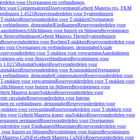
erdelen voor Overgangen en verbindingen,
len voor Compensatoren
Doorvoeringen
Geberit Mapress rvs, FKM
eembuizen 1.4521
Reserveonderdelen voor Systeembuizen
n
T-stukken
Reserveonderdelen voor T-stukken
Overgangen
 verbindingen, demontabel
Eindkappen
Reserveonderdelen voor
 aansluitingen
Afdichtingen voor buizen en fittingen
Bevestigingen
or flensverbindingen
Geberit Mapress Therm
Systeembuizen
n
Reserveonderdelen voor Bochten
T-stukken
Reserveonderdelen voor
en voor Overgangen en verbindingen, demontabel
Axiale
eserveonderdelen voor T-stukken voor verwarming
Aansluitingen
stiging-sets voor flensverbindingen
Bevestigingen voor
n 1.0215
Buisstuk
Sokken
Reserveonderdelen voor
uisstukken
Reserveonderdelen voor Kruisstukken
Overgangen
 verbindingen, demontabel
Compensatoren
Reserveonderdelen voor
g
T-stukken voor verwarming
Reserveonderdelen voor T-stukken voor
fdichtingen voor buizen en fittingen
Bevestigingen voor
berit Mapress koper
Sokken
Reserveonderdelen voor
erne circulatie
Reserveonderdelen voor Interne
gen en verbindingen, demontabel
Reserveonderdelen voor
-stukken voor verwarming
Reserveonderdelen voor T-stukken voor
len voor Geberit Mapress koper, gas
Sokken
Reserveonderdelen voor
ergangen permanent
Reserveonderdelen voor Overgangen
nderdelen voor Eindkappen
Muurplaten
Reserveonderdelen voor
 voor buizen en fittingen
Bevestigingen voor buizen
Bevestigingen
t Mapress CuNiFe
Geberit Mapress CuNiFe
Reserveonderdelen voor