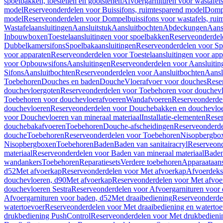
spoelbakken, toestellen en gootstenen
Afvoergarnituren voor wastafel
model
Reserveonderdelen voor Buissifons, ruimtesparend model
Dompe
model
Reserveonderdelen voor Dompelbuissifons voor wastafels, rui
Wastafelaansluitingen
Aansluitstuk
Aansluitbochten
Abdeckungen
Aans
Inbouwboxen
Toestelaansluitingen voor spoelbakken
Reserveonderdele
Dubbelkamersifons
Spoelbakaansluitingen
Reserveonderdelen voor Sp
voor apparaten
Reserveonderdelen voor Toestelaansluitingen voor app
voor Opbouwsifons
Aansluitingen
Reserveonderdelen voor Aansluitin
Sifons
Aansluitbochten
Reserveonderdelen voor Aansluitbochten
Aansl
Toebehoren
Douches en baden
Douche
Vloerafvoer voor douches
Rese
douchevloergoten
Reserveonderdelen voor Toebehoren voor douchev
Toebehoren voor douchevloerafvoeren
Wandafvoeren
Reserveonderde
douchevloeren
Reserveonderdelen voor Douchebakken en douchevlo
voor Douchevloeren van mineraal materiaal
Installatie-elementen
Reser
douchebakafvoeren
Toebehoren
Douche-afscheidingen
Reserveonderde
douche
Toebehoren
Reserveonderdelen voor Toebehoren
Nisopbergbo
Nisopbergboxen
Toebehoren
Baden
Baden van sanitairacryl
Reserveond
materiaal
Reserveonderdelen voor Baden van mineraal materiaal
Baden
wandankers
Toebehoren
Reparatiesets
Verdere toebehoren
Apparaataans
d52
Met afvoerkap
Reserveonderdelen voor Met afvoerkap
Afvoerdeks
douchevloeren, d90
Met afvoerkap
Reserveonderdelen voor Met afvoe
douchevloeren Sestra
Reserveonderdelen voor Afvoergarnituren voor 
Afvoergarnituren voor baden, d52
Met draaibediening
Reserveonderde
watertoevoer
Reserveonderdelen voor Met draaibediening en watertoe
drukbediening PushControl
Reserveonderdelen voor Met drukbedieni