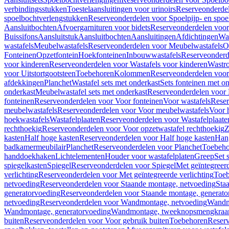
verbindingsstukken
Toestelaansluitingen voor urinoirs
Reserveonderdel
spoelbochtverlengstukken
Reserveonderdelen voor Spoelpijp- en spoe
Aansluitbochten
Afvoergarnituren voor bidets
Reserveonderdelen voor 
Buissifons
Aansluitstuk
Aansluitbochten
Aansluitingen
Afdichtingen
Was
wastafels
Meubelwastafels
Reserveonderdelen voor Meubelwastafels
O
Fonteinen
Opzetfontein
Hoekfonteinen
Inbouwwastafels
Reserveonderd
voor kinderen
Reserveonderdelen voor Wastafels voor kinderen
Wastr
voor Uitstortgootsteen
Toebehoren
Kolommen
Reserveonderdelen vo
afdekkingen
Planchet
Wastafel sets met onderkast
Sets fonteinen met o
onderkast
Meubelwastafel sets met onderkast
Reserveonderdelen voor 
fonteinen
Reserveonderdelen voor Voor fonteinen
Voor wastafels
Reser
meubelwastafels
Reserveonderdelen voor Voor meubelwastafels
Voor 
hoekwastafels
Wastafelplaaten
Reserveonderdelen voor Wastafelplaate
rechthoekig
Reserveonderdelen voor Voor opzetwastafel rechthoekig
Z
kasten
Half hoge kasten
Reserveonderdelen voor Half hoge kasten
Han
badkamermeubilair
Planchet
Reserveonderdelen voor Planchet
Toebeho
handdoekhaken
Lichtelementen
Houder voor wastafelplaten
Greep
Set 
spiegelkasten
Spiegel
Reserveonderdelen voor Spiegel
Met geïntegreerd
verlichting
Reserveonderdelen voor Met geïntegreerde verlichting
Toeb
netvoeding
Reserveonderdelen voor Staande montage, netvoeding
Sta
generatorvoeding
Reserveonderdelen voor Staande montage, generato
netvoeding
Reserveonderdelen voor Wandmontage, netvoeding
Wandmo
Wandmontage, generatorvoeding
Wandmontage, tweeknopsmengkraa
buiten
Reserveonderdelen voor Voor gebruik buiten
Toebehoren
Reser