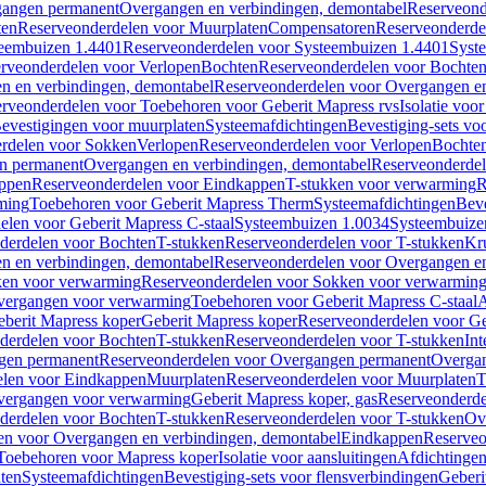
gangen permanent
Overgangen en verbindingen, demontabel
Reserveond
ten
Reserveonderdelen voor Muurplaten
Compensatoren
Reserveonderde
eembuizen 1.4401
Reserveonderdelen voor Systeembuizen 1.4401
Syst
rveonderdelen voor Verlopen
Bochten
Reserveonderdelen voor Bochte
n en verbindingen, demontabel
Reserveonderdelen voor Overgangen en
rveonderdelen voor Toebehoren voor Geberit Mapress rvs
Isolatie voor
evestigingen voor muurplaten
Systeemafdichtingen
Bevestiging-sets vo
rdelen voor Sokken
Verlopen
Reserveonderdelen voor Verlopen
Bochte
n permanent
Overgangen en verbindingen, demontabel
Reserveonderdel
ppen
Reserveonderdelen voor Eindkappen
T-stukken voor verwarming
R
ming
Toebehoren voor Geberit Mapress Therm
Systeemafdichtingen
Beve
elen voor Geberit Mapress C-staal
Systeembuizen 1.0034
Systeembuize
derdelen voor Bochten
T-stukken
Reserveonderdelen voor T-stukken
Kr
n en verbindingen, demontabel
Reserveonderdelen voor Overgangen en
en voor verwarming
Reserveonderdelen voor Sokken voor verwarmin
vergangen voor verwarming
Toebehoren voor Geberit Mapress C-staal
A
berit Mapress koper
Geberit Mapress koper
Reserveonderdelen voor Ge
derdelen voor Bochten
T-stukken
Reserveonderdelen voor T-stukken
Int
gen permanent
Reserveonderdelen voor Overgangen permanent
Overgan
elen voor Eindkappen
Muurplaten
Reserveonderdelen voor Muurplaten
T
vergangen voor verwarming
Geberit Mapress koper, gas
Reserveonderde
derdelen voor Bochten
T-stukken
Reserveonderdelen voor T-stukken
Ov
en voor Overgangen en verbindingen, demontabel
Eindkappen
Reserveo
Toebehoren voor Mapress koper
Isolatie voor aansluitingen
Afdichtingen
ten
Systeemafdichtingen
Bevestiging-sets voor flensverbindingen
Geberi