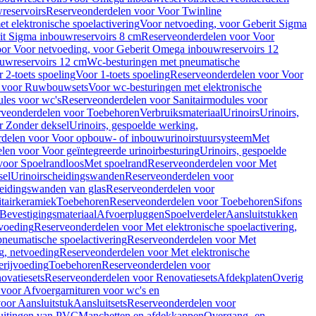
reservoirs
Reserveonderdelen voor Voor Twinline
 elektronische spoelactivering
Voor netvoeding, voor Geberit Sigma
it Sigma inbouwreservoirs 8 cm
Reserveonderdelen voor Voor
or Voor netvoeding, voor Geberit Omega inbouwreservoirs 12
ouwreservoirs 12 cm
Wc-besturingen met pneumatische
 2-toets spoeling
Voor 1-toets spoeling
Reserveonderdelen voor Voor
n voor Ruwbouwsets
Voor wc-besturingen met elektronische
ules voor wc's
Reserveonderdelen voor Sanitairmodules voor
rveonderdelen voor Toebehoren
Verbruiksmateriaal
Urinoirs
Urinoirs,
r Zonder deksel
Urinoirs, gespoelde werking,
delen voor Voor opbouw- of inbouwurinoirstuursysteem
Met
en voor Voor geïntegreerde urinoirbesturing
Urinoirs, gespoelde
voor Spoelrandloos
Met spoelrand
Reserveonderdelen voor Met
sel
Urinoirscheidingswanden
Reserveonderdelen voor
heidingswanden van glas
Reserveonderdelen voor
tairkeramiek
Toebehoren
Reserveonderdelen voor Toebehoren
Sifons
Bevestigingsmateriaal
Afvoerpluggen
Spoelverdeler
Aansluitstukken
tvoeding
Reserveonderdelen voor Met elektronische spoelactivering,
neumatische spoelactivering
Reserveonderdelen voor Met
ng, netvoeding
Reserveonderdelen voor Met elektronische
erijvoeding
Toebehoren
Reserveonderdelen voor
ovatiesets
Reserveonderdelen voor Renovatiesets
Afdekplaten
Overig
voor Afvoergarnituren voor wc's en
oor Aansluitstuk
Aansluitsets
Reserveonderdelen voor
uitingen van PVC
Manchetten en afdekkappen
Overgang- en