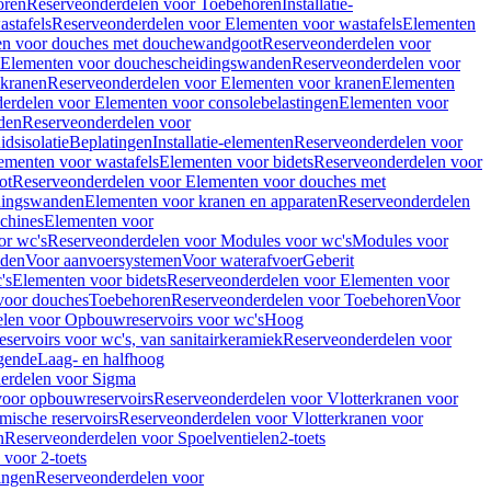
oren
Reserveonderdelen voor Toebehoren
Installatie-
stafels
Reserveonderdelen voor Elementen voor wastafels
Elementen
en voor douches met douchewandgoot
Reserveonderdelen voor
Elementen voor douchescheidingswanden
Reserveonderdelen voor
 kranen
Reserveonderdelen voor Elementen voor kranen
Elementen
erdelen voor Elementen voor consolebelastingen
Elementen voor
den
Reserveonderdelen voor
dsisolatie
Beplatingen
Installatie-elementen
Reserveonderdelen voor
ementen voor wastafels
Elementen voor bidets
Reserveonderdelen voor
ot
Reserveonderdelen voor Elementen voor douches met
dingswanden
Elementen voor kranen en apparaten
Reserveonderdelen
chines
Elementen voor
or wc's
Reserveonderdelen voor Modules voor wc's
Modules voor
nden
Voor aanvoersystemen
Voor waterafvoer
Geberit
's
Elementen voor bidets
Reserveonderdelen voor Elementen voor
voor douches
Toebehoren
Reserveonderdelen voor Toebehoren
Voor
len voor Opbouwreservoirs voor wc's
Hoog
ervoirs voor wc's, van sanitairkeramiek
Reserveonderdelen voor
gende
Laag- en halfhoog
erdelen voor Sigma
voor opbouwreservoirs
Reserveonderdelen voor Vlotterkranen voor
mische reservoirs
Reserveonderdelen voor Vlotterkranen voor
n
Reserveonderdelen voor Spoelventielen
2-toets
voor 2-toets
tingen
Reserveonderdelen voor