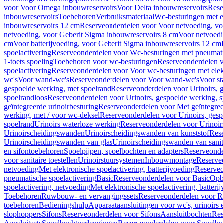
voor Voor Omega inbouwreservoirs
Voor Delta inbouwreservoirs
Rese
inbouwreservoirs
Toebehoren
Verbruiksmateriaal
Wc-besturingen met el
inbouwreservoirs 12 cm
Reserveonderdelen voor Voor netvoeding, vo
netvoeding, voor Geberit Sigma inbouwreservoirs 8 cm
Voor netvoedi
cm
Voor batterijvoeding, voor Geberit Sigma inbouwreservoirs 12 cm
spoelactivering
Reserveonderdelen voor Wc-besturingen met pneumati
1-toets spoeling
Toebehoren voor wc-besturingen
Reserveonderdelen v
spoelactivering
Reserveonderdelen voor Voor wc-besturingen met elekt
wc's
Voor wand-wc's
Reserveonderdelen voor Voor wand-wc's
Voor st
gespoelde werking, met spoelrand
Reserveonderdelen voor Urinoirs, 
spoelrandloos
Reserveonderdelen voor Urinoirs, gespoelde werking, s
geïntegreerde urinoirbesturing
Reserveonderdelen voor Met geïntegreer
werking, met / voor wc-deksel
Reserveonderdelen voor Urinoirs, gesp
spoelrand
Urinoirs waterloze werking
Reserveonderdelen voor Urinoir
Urinoirscheidingswanden
Urinoirscheidingswanden van kunststof
Rese
Urinoirscheidingswanden van glas
Urinoirscheidingswanden van sanit
en sifontoebehoren
Spoelpijpen, spoelbochten en adapters
Reserveonde
voor sanitaire toestellen
Urinoirstuursystemen
Inbouwmontage
Reserve
netvoeding
Met elektronische spoelactivering, batterijvoeding
Reserveo
pneumatische spoelactivering
Basic
Reserveonderdelen voor Basic
Op
spoelactivering, netvoeding
Met elektronische spoelactivering, batteri
Toebehoren
Ruwbouw- en vervangingssets
Reserveonderdelen voor R
toebehoren
Bedieningshulp
Apparaataansluitingen voor wc's, urinoirs 
slophoppers
Sifons
Reserveonderdelen voor Sifons
Aansluitbochten
Res
Aansluitsets
Spoelbochtverlengingen
Reserveonderdelen voor Spoelbo