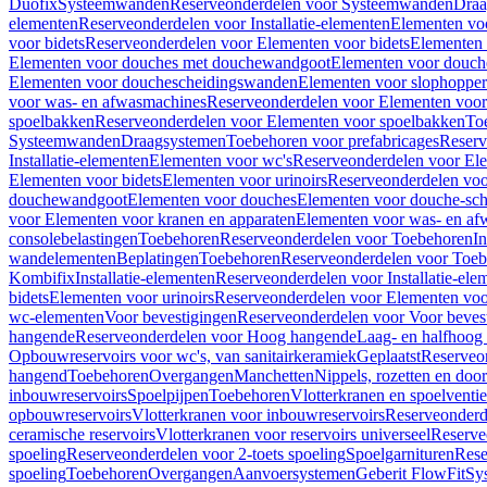
Duofix
Systeemwanden
Reserveonderdelen voor Systeemwanden
Draa
elementen
Reserveonderdelen voor Installatie-elementen
Elementen vo
voor bidets
Reserveonderdelen voor Elementen voor bidets
Elementen 
Elementen voor douches met douchewandgoot
Elementen voor douch
Elementen voor douchescheidingswanden
Elementen voor slophopper
voor was- en afwasmachines
Reserveonderdelen voor Elementen voor
spoelbakken
Reserveonderdelen voor Elementen voor spoelbakken
To
Systeemwanden
Draagsystemen
Toebehoren voor prefabricages
Reserv
Installatie-elementen
Elementen voor wc's
Reserveonderdelen voor El
Elementen voor bidets
Elementen voor urinoirs
Reserveonderdelen voo
douchewandgoot
Elementen voor douches
Elementen voor douche-sc
voor Elementen voor kranen en apparaten
Elementen voor was- en af
consolebelastingen
Toebehoren
Reserveonderdelen voor Toebehoren
In
wandelementen
Beplatingen
Toebehoren
Reserveonderdelen voor Toe
Kombifix
Installatie-elementen
Reserveonderdelen voor Installatie-ele
bidets
Elementen voor urinoirs
Reserveonderdelen voor Elementen voor
wc-elementen
Voor bevestigingen
Reserveonderdelen voor Voor beves
hangende
Reserveonderdelen voor Hoog hangende
Laag- en halfhoog
Opbouwreservoirs voor wc's, van sanitairkeramiek
Geplaatst
Reserveo
hangend
Toebehoren
Overgangen
Manchetten
Nippels, rozetten en doo
inbouwreservoirs
Spoelpijpen
Toebehoren
Vlotterkranen en spoelventie
opbouwreservoirs
Vlotterkranen voor inbouwreservoirs
Reserveonderd
ceramische reservoirs
Vlotterkranen voor reservoirs universeel
Reserve
spoeling
Reserveonderdelen voor 2-toets spoeling
Spoelgarnituren
Rese
spoeling
Toebehoren
Overgangen
Aanvoersystemen
Geberit FlowFit
Sy