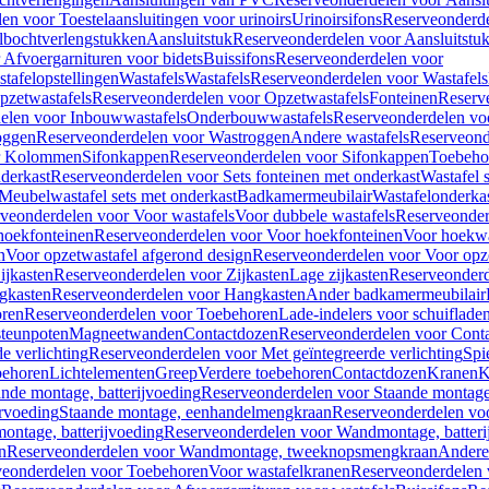
en voor Toestelaansluitingen voor urinoirs
Urinoirsifons
Reserveonderde
lbochtverlengstukken
Aansluitstuk
Reserveonderdelen voor Aansluitstu
Afvoergarnituren voor bidets
Buissifons
Reserveonderdelen voor
tafelopstellingen
Wastafels
Wastafels
Reserveonderdelen voor Wastafels
pzetwastafels
Reserveonderdelen voor Opzetwastafels
Fonteinen
Reserv
elen voor Inbouwwastafels
Onderbouwwastafels
Reserveonderdelen vo
oggen
Reserveonderdelen voor Wastroggen
Andere wastafels
Reserveond
or Kolommen
Sifonkappen
Reserveonderdelen voor Sifonkappen
Toebeho
nderkast
Reserveonderdelen voor Sets fonteinen met onderkast
Wastafel 
Meubelwastafel sets met onderkast
Badkamermeubilair
Wastafelonderka
veonderdelen voor Voor wastafels
Voor dubbele wastafels
Reserveonder
hoekfonteinen
Reserveonderdelen voor Voor hoekfonteinen
Voor hoekwa
n
Voor opzetwastafel afgerond design
Reserveonderdelen voor Voor opze
ijkasten
Reserveonderdelen voor Zijkasten
Lage zijkasten
Reserveonderd
gkasten
Reserveonderdelen voor Hangkasten
Ander badkamermeubilair
ren
Reserveonderdelen voor Toebehoren
Lade-indelers voor schuiflade
steunpoten
Magneetwanden
Contactdozen
Reserveonderdelen voor Cont
e verlichting
Reserveonderdelen voor Met geïntegreerde verlichting
Spi
ehoren
Lichtelementen
Greep
Verdere toebehoren
Contactdozen
Kranen
K
ande montage, batterijvoeding
Reserveonderdelen voor Staande montage,
rvoeding
Staande montage, eenhandelmengkraan
Reserveonderdelen vo
ntage, batterijvoeding
Reserveonderdelen voor Wandmontage, batteri
n
Reserveonderdelen voor Wandmontage, tweeknopsmengkraan
Andere
veonderdelen voor Toebehoren
Voor wastafelkranen
Reserveonderdelen 