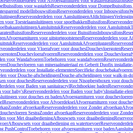
s
Reserveonderdelen voor Afvoergarnituren voor wastafels
Buissifons
Re
lbuissifons voor wastafels
Reserveonderdelen voor Dompelbuissifons 
mtesparend model
Inbouwsifons
Reserveonderdelen voor Inbouwsifons
W
luitingen
Reserveonderdelen voor Aansluitingen
Afdichtingen
Verlengin
n voor Toestelaansluitingen voor spoelbakken
Buissifons
Reserveonder
oelbakaansluitingen
Aansluitstuk
Reserveonderdelen voor Aansluitstuk
T
araten
Buissifons
Reserveonderdelen voor Buissifons
Inbouwsifons
Rese
gen
Afvoergarnituren voor uitstortgootstenen
Reserveonderdelen voor Afv
uitstuk
Reserveonderdelen voor Aansluitstuk
Afvoerpluggen
Reserveond
rveonderdelen voor Vloerafvoer voor douches
Douchevloergoten
Reser
loergoten
Douchevloerafvoeren
Reserveonderdelen voor Douchevloeraf
len voor Wandafvoeren
Toebehoren voor wandafvoeren
Reserveonderde
eren
Douchevloeren van mineraalmateriaal en Geberit Duofix installatie
veonderdelen voor Installatie-elementen
Specifieke douchebakafvoeren
len voor Douche-afscheidingen
Douche-afscheidingen voor walk-in-d
xen voor douches
Reserveonderdelen voor Nisopbergboxen voor douch
erdelen voor Baden van sanitairacryl
Rechthoekige baden
Reserveonder
 voor baby's
Reserveonderdelen voor Baden voor baby's
Installatie-el
luitingen voor douches en baden
Afvoergarnituren voor douchevloeren
el
Reserveonderdelen voor Afvoerdeksel
Afvoergarnituren voor douche
rkap
Zonder afvoerkap
Reserveonderdelen voor Zonder afvoerkap
Afvoe
douchevloeren Sestra
Zonder afvoerkap
Reserveonderdelen voor Zonder
len voor Met draaibediening
Afbouwsets voor draaibediening
Reserveon
voer
Afbouwsets voor draaibediening en watertoevoer
Reserveonderdele
ng PushControl
Toebehoren voor afvoergarnituren voor baden
Aansluits