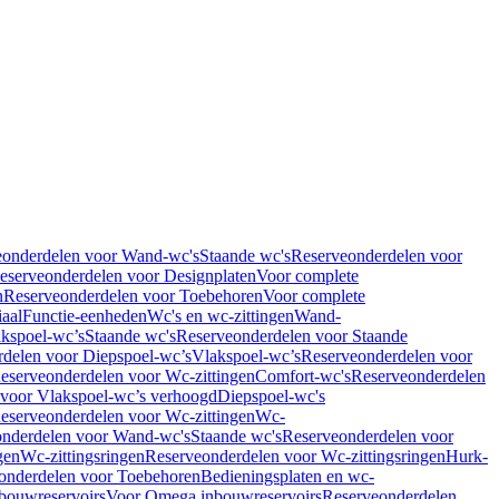
eonderdelen voor Wand-wc's
Staande wc's
Reserveonderdelen voor
eserveonderdelen voor Designplaten
Voor complete
n
Reserveonderdelen voor Toebehoren
Voor complete
iaal
Functie-eenheden
Wc's en wc-zittingen
Wand-
kspoel-wc’s
Staande wc's
Reserveonderdelen voor Staande
delen voor Diepspoel-wc’s
Vlakspoel-wc’s
Reserveonderdelen voor
eserveonderdelen voor Wc-zittingen
Comfort-wc's
Reserveonderdelen
 voor Vlakspoel-wc’s verhoogd
Diepspoel-wc's
eserveonderdelen voor Wc-zittingen
Wc-
nderdelen voor Wand-wc's
Staande wc's
Reserveonderdelen voor
gen
Wc-zittingsringen
Reserveonderdelen voor Wc-zittingsringen
Hurk-
onderdelen voor Toebehoren
Bedieningsplaten en wc-
bouwreservoirs
Voor Omega inbouwreservoirs
Reserveonderdelen