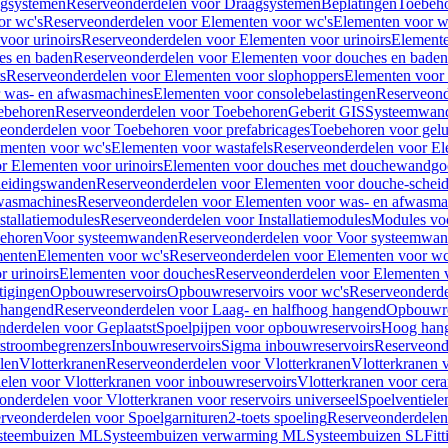
gsystemen
Reserveonderdelen voor Draagsystemen
Beplatingen
Toebeh
or wc's
Reserveonderdelen voor Elementen voor wc's
Elementen voor wa
voor urinoirs
Reserveonderdelen voor Elementen voor urinoirs
Element
es en baden
Reserveonderdelen voor Elementen voor douches en baden
s
Reserveonderdelen voor Elementen voor slophoppers
Elementen voor
 was- en afwasmachines
Elementen voor consolebelastingen
Reserveond
ebehoren
Reserveonderdelen voor Toebehoren
Geberit GIS
Systeemwan
eonderdelen voor Toebehoren voor prefabricages
Toebehoren voor gelui
ementen voor wc's
Elementen voor wastafels
Reserveonderdelen voor El
r Elementen voor urinoirs
Elementen voor douches met douchewandgo
heidingswanden
Reserveonderdelen voor Elementen voor douche-schei
wasmachines
Reserveonderdelen voor Elementen voor was- en afwasma
stallatiemodules
Reserveonderdelen voor Installatiemodules
Modules vo
behoren
Voor systeemwanden
Reserveonderdelen voor Voor systeemwa
menten
Elementen voor wc's
Reserveonderdelen voor Elementen voor wc
 urinoirs
Elementen voor douches
Reserveonderdelen voor Elementen 
tigingen
Opbouwreservoirs
Opbouwreservoirs voor wc's
Reserveonderde
 hangend
Reserveonderdelen voor Laag- en halfhoog hangend
Opbouwres
nderdelen voor Geplaatst
Spoelpijpen voor opbouwreservoirs
Hoog han
rstroombegrenzers
Inbouwreservoirs
Sigma inbouwreservoirs
Reserveond
len
Vlotterkranen
Reserveonderdelen voor Vlotterkranen
Vlotterkranen 
elen voor Vlotterkranen voor inbouwreservoirs
Vlotterkranen voor cera
onderdelen voor Vlotterkranen voor reservoirs universeel
Spoelventiele
rveonderdelen voor Spoelgarnituren
2-toets spoeling
Reserveonderdelen 
steembuizen ML
Systeembuizen verwarming ML
Systeembuizen SL
Fit