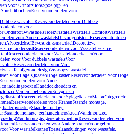
len voor Urinoirsifons
Spoelpijp- en
k
Aansluitbochten
Reserveonderdelen voor
Dubbele wastafels
Reserveonderdelen voor Dubbele
eonderdelen voor
or Onderbouwwastafels
Hoekwastafels
Wastafels Comfort
Wastafels
erdelen voor Andere wastafels
Uitstortgootsteen
Reserveonderdelen
ren
Afvoerdeksel
Bevestigingsmateriaal
Decoratieve
sets met onderkast
Reserveonderdelen voor Wastafel sets met
sten
Reserveonderdelen voor Wastafelonderkasten
Voor
delen voor Voor dubbele wastafels
Voor
stafels
Reserveonderdelen voor Voor
twastafel afgerond design
Voor opzetwastafel
elen voor Lage zijkasten
Hoge kasten
Reserveonderdelen voor Hoge
Reserveonderdelen voor Ander
n en indelingsboxen
Handdoekhouders en
actdozen
Verdere toebehoren
Spiegels en
egelkasten
Reserveonderdelen voor Spiegelkasten
Met geïntegreerde
ranen
Reserveonderdelen voor Kranen
Staande montage,
 batterijvoeding
Staande montage,
or Staande montage, eenhandelmengkraan
Wandmontage,
jvoeding
Wandmontage, generatorvoeding
Reserveonderdelen voor
 kranen
Reserveonderdelen voor Andere kranen
Voor gebruik
voor Voor wastafelkranen
Toestelaansluitingen voor wastafels,