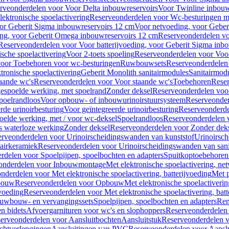
rveonderdelen voor Voor Delta inbouwreservoirs
Voor Twinline inbouw
ektronische spoelactivering
Reserveonderdelen voor Wc-besturingen met
or Geberit Sigma inbouwreservoirs 12 cm
Voor netvoeding, voor Geber
ng, voor Geberit Omega inbouwreservoirs 12 cm
Reserveonderdelen vo
Reserveonderdelen voor Voor batterijvoeding, voor Geberit Sigma inb
sche spoelactivering
Voor 2-toets spoeling
Reserveonderdelen voor Voor
oor Toebehoren voor wc-besturingen
Ruwbouwsets
Reserveonderdele
ronische spoelactivering
Geberit Monolith sanitairmodules
Sanitairmod
aande wc's
Reserveonderdelen voor Voor staande wc's
Toebehoren
Rese
gespoelde werking, met spoelrand
Zonder deksel
Reserveonderdelen voo
poelrandloos
Voor opbouw- of inbouwurinoirstuursysteem
Reserveonder
de urinoirbesturing
Voor geïntegreerde urinoirbesturing
Reserveonderdel
oelde werking, met / voor wc-deksel
Spoelrandloos
Reserveonderdelen 
s waterloze werking
Zonder deksel
Reserveonderdelen voor Zonder dek
rveonderdelen voor Urinoirscheidingswanden van kunststof
Urinoirsc
airkeramiek
Reserveonderdelen voor Urinoirscheidingswanden van sani
rdelen voor Spoelpijpen, spoelbochten en adapters
Spuitkoptoebehoren
onderdelen voor Inbouwmontage
Met elektronische spoelactivering, ne
nderdelen voor Met elektronische spoelactivering, batterijvoeding
Met p
bouw
Reserveonderdelen voor Opbouw
Met elektronische spoelactiveri
jvoeding
Reserveonderdelen voor Met elektronische spoelactivering, batt
uwbouw- en vervangingssets
Spoelpijpen, spoelbochten en adapters
Ren
en bidets
Afvoergarnituren voor wc's en slophoppers
Reserveonderdelen 
erveonderdelen voor Aansluitbochten
Aansluitstuk
Reserveonderdelen v
chtverlengingen
Aansluitingen van PVC
Reserveonderdelen voor Aansl