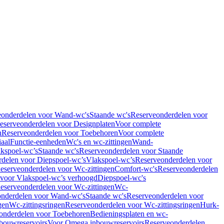
eonderdelen voor Wand-wc's
Staande wc's
Reserveonderdelen voor
eserveonderdelen voor Designplaten
Voor complete
n
Reserveonderdelen voor Toebehoren
Voor complete
iaal
Functie-eenheden
Wc's en wc-zittingen
Wand-
kspoel-wc’s
Staande wc's
Reserveonderdelen voor Staande
delen voor Diepspoel-wc’s
Vlakspoel-wc’s
Reserveonderdelen voor
eserveonderdelen voor Wc-zittingen
Comfort-wc's
Reserveonderdelen
 voor Vlakspoel-wc’s verhoogd
Diepspoel-wc's
eserveonderdelen voor Wc-zittingen
Wc-
nderdelen voor Wand-wc's
Staande wc's
Reserveonderdelen voor
gen
Wc-zittingsringen
Reserveonderdelen voor Wc-zittingsringen
Hurk-
onderdelen voor Toebehoren
Bedieningsplaten en wc-
bouwreservoirs
Voor Omega inbouwreservoirs
Reserveonderdelen