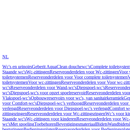
NL
Wc's en urinoirs
Geberit AquaClean douchewc’s
Complete toiletsyste
Staande wc's
Wc-zittingen
Reserveonderdelen voor Wc-zittingen
Voor 
toiletsystemen
Reserveonderdelen voor Voor complete toiletsystemen
V
toiletsystemen
Voor wc-zittingen
Reserveonderdelen voor Voor wc-zitt
wc's
Reserveonderdelen voor Wand-wc's
Diepspoel-wc’s
Reserveonder
wc's
Diepspoel-wc's voor opzet spoelreservoir
Reserveonderdelen voor
Vlakspoel-wc’s
Opbouwreservoirs voor wc's, van sanitairkeramiek
Gep
voor Comfort-wc's
Diepspoel-wc’s verhoogd
Reserveonderdelen voor
verlengd
Reserveonderdelen voor Diepspoel-wc's verlengd
Comfort wc
zittingsringen
Reserveonderdelen voor Wc-zittingsringen
Wc’s voor ki
Staande wc's
Wc-zittingen voor kinderen
Reserveonderdelen voor Wc-z
wc's
Met spoeling
Toebehoren
Bevestigingsmateriaal
Bidets
Wandbidets
besturingen
Bedieningsplaten
Reserveonderdelen voor Bedieningsplat