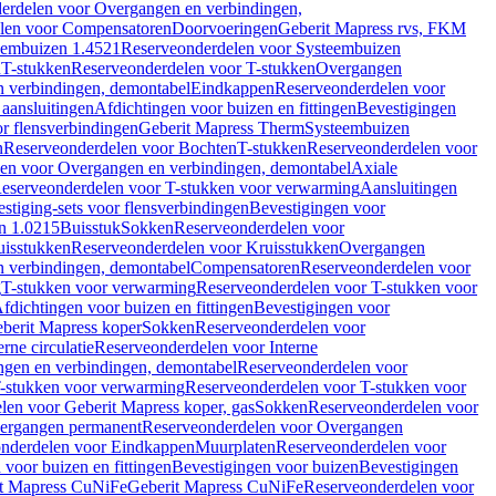
erdelen voor Overgangen en verbindingen,
len voor Compensatoren
Doorvoeringen
Geberit Mapress rvs, FKM
eembuizen 1.4521
Reserveonderdelen voor Systeembuizen
n
T-stukken
Reserveonderdelen voor T-stukken
Overgangen
 verbindingen, demontabel
Eindkappen
Reserveonderdelen voor
 aansluitingen
Afdichtingen voor buizen en fittingen
Bevestigingen
or flensverbindingen
Geberit Mapress Therm
Systeembuizen
n
Reserveonderdelen voor Bochten
T-stukken
Reserveonderdelen voor
en voor Overgangen en verbindingen, demontabel
Axiale
eserveonderdelen voor T-stukken voor verwarming
Aansluitingen
stiging-sets voor flensverbindingen
Bevestigingen voor
n 1.0215
Buisstuk
Sokken
Reserveonderdelen voor
uisstukken
Reserveonderdelen voor Kruisstukken
Overgangen
 verbindingen, demontabel
Compensatoren
Reserveonderdelen voor
g
T-stukken voor verwarming
Reserveonderdelen voor T-stukken voor
fdichtingen voor buizen en fittingen
Bevestigingen voor
berit Mapress koper
Sokken
Reserveonderdelen voor
erne circulatie
Reserveonderdelen voor Interne
gen en verbindingen, demontabel
Reserveonderdelen voor
-stukken voor verwarming
Reserveonderdelen voor T-stukken voor
len voor Geberit Mapress koper, gas
Sokken
Reserveonderdelen voor
ergangen permanent
Reserveonderdelen voor Overgangen
nderdelen voor Eindkappen
Muurplaten
Reserveonderdelen voor
 voor buizen en fittingen
Bevestigingen voor buizen
Bevestigingen
t Mapress CuNiFe
Geberit Mapress CuNiFe
Reserveonderdelen voor