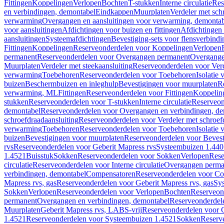
Fittingen
Koppelingen
Verlopen
Bochten
T-stukken
Interne circulatie
Res
en verbindingen, demontabel
Eindkappen
Muurplaten
Verdeler met sch
verwarming
Overgangen en aansluitingen voor verwarming, demonta
voor aansluitingen
Afdichtingen voor buizen en fittingen
Afdichtingen 
aansluitingen
Systeemafdichtingen
Bevestiging-sets voor flensverbind
Fittingen
Koppelingen
Reserveonderdelen voor Koppelingen
Verlopen
permanent
Reserveonderdelen voor Overgangen permanent
Overgange
Muurplaten
Verdeler met steekaansluiting
Reserveonderdelen voor Verd
verwarming
Toebehoren
Reserveonderdelen voor Toebehoren
Isolatie 
buizen
Beschermbuizen en inleghulp
Bevestigingen voor muurplaten
R
verwarming, ML
Fittingen
Reserveonderdelen voor Fittingen
Koppelin
stukken
Reserveonderdelen voor T-stukken
Interne circulatie
Reserveond
demontabel
Reserveonderdelen voor Overgangen en verbindingen, d
schroefdraadaansluiting
Reserveonderdelen voor Verdeler met schroef
verwarming
Toebehoren
Reserveonderdelen voor Toebehoren
Isolatie 
buizen
Bevestigingen voor muurplaten
Reserveonderdelen voor Bevest
rvs
Reserveonderdelen voor Geberit Mapress rvs
Systeembuizen 1.440
1.4521
Buisstuk
Sokken
Reserveonderdelen voor Sokken
Verlopen
Rese
circulatie
Reserveonderdelen voor Interne circulatie
Overgangen perma
verbindingen, demontabel
Compensatoren
Reserveonderdelen voor C
Mapress rvs, gas
Reserveonderdelen voor Geberit Mapress rvs, gas
Sy
Sokken
Verlopen
Reserveonderdelen voor Verlopen
Bochten
Reserveon
permanent
Overgangen en verbindingen, demontabel
Reserveonderdel
Muurplaten
Geberit Mapress rvs, LABS-vrij
Reserveonderdelen voor G
1.4521
Reserveonderdelen voor Systeembuizen 1.4521
Sokken
Reserv