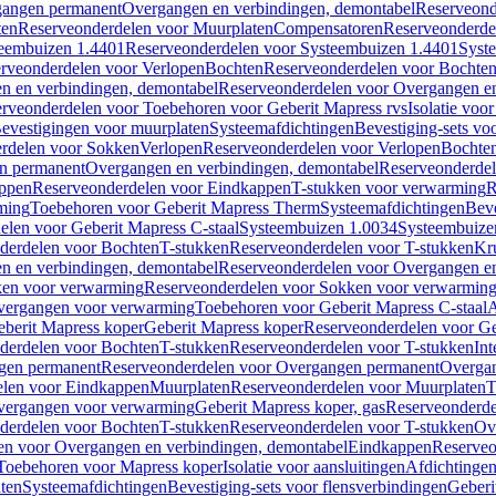
gangen permanent
Overgangen en verbindingen, demontabel
Reserveond
ten
Reserveonderdelen voor Muurplaten
Compensatoren
Reserveonderde
eembuizen 1.4401
Reserveonderdelen voor Systeembuizen 1.4401
Syst
rveonderdelen voor Verlopen
Bochten
Reserveonderdelen voor Bochte
n en verbindingen, demontabel
Reserveonderdelen voor Overgangen en
rveonderdelen voor Toebehoren voor Geberit Mapress rvs
Isolatie voor
evestigingen voor muurplaten
Systeemafdichtingen
Bevestiging-sets vo
rdelen voor Sokken
Verlopen
Reserveonderdelen voor Verlopen
Bochte
n permanent
Overgangen en verbindingen, demontabel
Reserveonderdel
ppen
Reserveonderdelen voor Eindkappen
T-stukken voor verwarming
R
ming
Toebehoren voor Geberit Mapress Therm
Systeemafdichtingen
Beve
elen voor Geberit Mapress C-staal
Systeembuizen 1.0034
Systeembuize
derdelen voor Bochten
T-stukken
Reserveonderdelen voor T-stukken
Kr
n en verbindingen, demontabel
Reserveonderdelen voor Overgangen en
en voor verwarming
Reserveonderdelen voor Sokken voor verwarmin
vergangen voor verwarming
Toebehoren voor Geberit Mapress C-staal
A
berit Mapress koper
Geberit Mapress koper
Reserveonderdelen voor Ge
derdelen voor Bochten
T-stukken
Reserveonderdelen voor T-stukken
Int
gen permanent
Reserveonderdelen voor Overgangen permanent
Overgan
elen voor Eindkappen
Muurplaten
Reserveonderdelen voor Muurplaten
T
vergangen voor verwarming
Geberit Mapress koper, gas
Reserveonderde
derdelen voor Bochten
T-stukken
Reserveonderdelen voor T-stukken
Ov
en voor Overgangen en verbindingen, demontabel
Eindkappen
Reserveo
Toebehoren voor Mapress koper
Isolatie voor aansluitingen
Afdichtingen
ten
Systeemafdichtingen
Bevestiging-sets voor flensverbindingen
Geberi