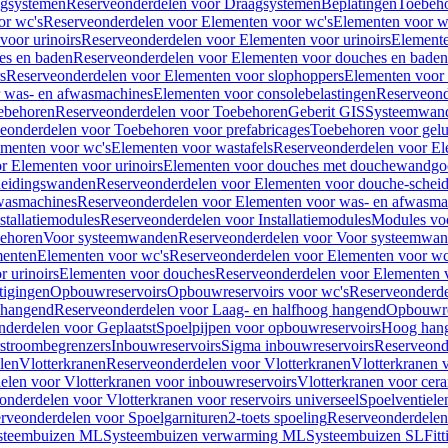
gsystemen
Reserveonderdelen voor Draagsystemen
Beplatingen
Toebeh
or wc's
Reserveonderdelen voor Elementen voor wc's
Elementen voor wa
voor urinoirs
Reserveonderdelen voor Elementen voor urinoirs
Element
es en baden
Reserveonderdelen voor Elementen voor douches en baden
s
Reserveonderdelen voor Elementen voor slophoppers
Elementen voor
 was- en afwasmachines
Elementen voor consolebelastingen
Reserveond
ebehoren
Reserveonderdelen voor Toebehoren
Geberit GIS
Systeemwan
eonderdelen voor Toebehoren voor prefabricages
Toebehoren voor gelui
ementen voor wc's
Elementen voor wastafels
Reserveonderdelen voor El
r Elementen voor urinoirs
Elementen voor douches met douchewandgo
heidingswanden
Reserveonderdelen voor Elementen voor douche-schei
wasmachines
Reserveonderdelen voor Elementen voor was- en afwasma
stallatiemodules
Reserveonderdelen voor Installatiemodules
Modules vo
behoren
Voor systeemwanden
Reserveonderdelen voor Voor systeemwa
menten
Elementen voor wc's
Reserveonderdelen voor Elementen voor wc
 urinoirs
Elementen voor douches
Reserveonderdelen voor Elementen 
tigingen
Opbouwreservoirs
Opbouwreservoirs voor wc's
Reserveonderde
 hangend
Reserveonderdelen voor Laag- en halfhoog hangend
Opbouwres
nderdelen voor Geplaatst
Spoelpijpen voor opbouwreservoirs
Hoog han
rstroombegrenzers
Inbouwreservoirs
Sigma inbouwreservoirs
Reserveond
len
Vlotterkranen
Reserveonderdelen voor Vlotterkranen
Vlotterkranen 
elen voor Vlotterkranen voor inbouwreservoirs
Vlotterkranen voor cera
onderdelen voor Vlotterkranen voor reservoirs universeel
Spoelventiele
rveonderdelen voor Spoelgarnituren
2-toets spoeling
Reserveonderdelen 
steembuizen ML
Systeembuizen verwarming ML
Systeembuizen SL
Fit