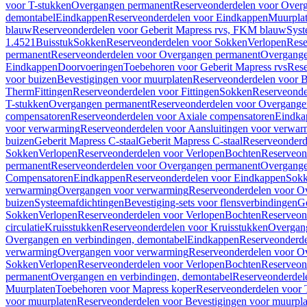
voor T-stukken
Overgangen permanent
Reserveonderdelen voor Over
demontabel
Eindkappen
Reserveonderdelen voor Eindkappen
Muurpla
blauw
Reserveonderdelen voor Geberit Mapress rvs, FKM blauw
Syst
1.4521
Buisstuk
Sokken
Reserveonderdelen voor Sokken
Verlopen
Rese
permanent
Reserveonderdelen voor Overgangen permanent
Overgange
Eindkappen
Doorvoeringen
Toebehoren voor Geberit Mapress rvs
Rese
voor buizen
Bevestigingen voor muurplaten
Reserveonderdelen voor B
Therm
Fittingen
Reserveonderdelen voor Fittingen
Sokken
Reserveonde
T-stukken
Overgangen permanent
Reserveonderdelen voor Overgange
compensatoren
Reserveonderdelen voor Axiale compensatoren
Eindka
voor verwarming
Reserveonderdelen voor Aansluitingen voor verwar
buizen
Geberit Mapress C-staal
Geberit Mapress C-staal
Reserveonderd
Sokken
Verlopen
Reserveonderdelen voor Verlopen
Bochten
Reserveon
permanent
Reserveonderdelen voor Overgangen permanent
Overgange
Compensatoren
Eindkappen
Reserveonderdelen voor Eindkappen
Sokk
verwarming
Overgangen voor verwarming
Reserveonderdelen voor O
buizen
Systeemafdichtingen
Bevestiging-sets voor flensverbindingen
Ge
Sokken
Verlopen
Reserveonderdelen voor Verlopen
Bochten
Reserveon
circulatie
Kruisstukken
Reserveonderdelen voor Kruisstukken
Overgan
Overgangen en verbindingen, demontabel
Eindkappen
Reserveonderd
verwarming
Overgangen voor verwarming
Reserveonderdelen voor O
Sokken
Verlopen
Reserveonderdelen voor Verlopen
Bochten
Reserveon
permanent
Overgangen en verbindingen, demontabel
Reserveonderdel
Muurplaten
Toebehoren voor Mapress koper
Reserveonderdelen voor 
voor muurplaten
Reserveonderdelen voor Bevestigingen voor muurpla