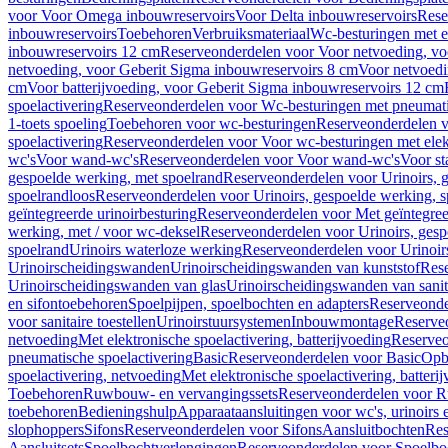
voor Voor Omega inbouwreservoirs
Voor Delta inbouwreservoirs
Rese
inbouwreservoirs
Toebehoren
Verbruiksmateriaal
Wc-besturingen met el
inbouwreservoirs 12 cm
Reserveonderdelen voor Voor netvoeding, vo
netvoeding, voor Geberit Sigma inbouwreservoirs 8 cm
Voor netvoedi
cm
Voor batterijvoeding, voor Geberit Sigma inbouwreservoirs 12 cm
spoelactivering
Reserveonderdelen voor Wc-besturingen met pneumati
1-toets spoeling
Toebehoren voor wc-besturingen
Reserveonderdelen v
spoelactivering
Reserveonderdelen voor Voor wc-besturingen met elekt
wc's
Voor wand-wc's
Reserveonderdelen voor Voor wand-wc's
Voor st
gespoelde werking, met spoelrand
Reserveonderdelen voor Urinoirs, 
spoelrandloos
Reserveonderdelen voor Urinoirs, gespoelde werking, s
geïntegreerde urinoirbesturing
Reserveonderdelen voor Met geïntegreer
werking, met / voor wc-deksel
Reserveonderdelen voor Urinoirs, gesp
spoelrand
Urinoirs waterloze werking
Reserveonderdelen voor Urinoir
Urinoirscheidingswanden
Urinoirscheidingswanden van kunststof
Rese
Urinoirscheidingswanden van glas
Urinoirscheidingswanden van sanit
en sifontoebehoren
Spoelpijpen, spoelbochten en adapters
Reserveonde
voor sanitaire toestellen
Urinoirstuursystemen
Inbouwmontage
Reserve
netvoeding
Met elektronische spoelactivering, batterijvoeding
Reserveo
pneumatische spoelactivering
Basic
Reserveonderdelen voor Basic
Op
spoelactivering, netvoeding
Met elektronische spoelactivering, batteri
Toebehoren
Ruwbouw- en vervangingssets
Reserveonderdelen voor R
toebehoren
Bedieningshulp
Apparaataansluitingen voor wc's, urinoirs 
slophoppers
Sifons
Reserveonderdelen voor Sifons
Aansluitbochten
Res
Aansluitsets
Spoelbochtverlengingen
Reserveonderdelen voor Spoelbo