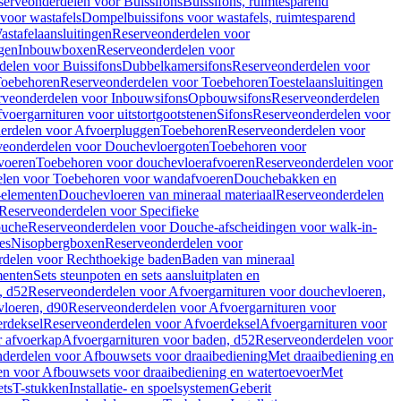
serveonderdelen voor Buissifons
Buissifons, ruimtesparend
voor wastafels
Dompelbuissifons voor wastafels, ruimtesparend
astafelaansluitingen
Reserveonderdelen voor
gen
Inbouwboxen
Reserveonderdelen voor
delen voor Buissifons
Dubbelkamersifons
Reserveonderdelen voor
oebehoren
Reserveonderdelen voor Toebehoren
Toestelaansluitingen
rveonderdelen voor Inbouwsifons
Opbouwsifons
Reserveonderdelen
oergarnituren voor uitstortgootstenen
Sifons
Reserveonderdelen voor
erdelen voor Afvoerpluggen
Toebehoren
Reserveonderdelen voor
veonderdelen voor Douchevloergoten
Toebehoren voor
voeren
Toebehoren voor douchevloerafvoeren
Reserveonderdelen voor
len voor Toebehoren voor wandafvoeren
Douchebakken en
-elementen
Douchevloeren van mineraal materiaal
Reserveonderdelen
Reserveonderdelen voor Specifieke
ouche
Reserveonderdelen voor Douche-afscheidingen voor walk-in-
es
Nisopbergboxen
Reserveonderdelen voor
delen voor Rechthoekige baden
Baden van mineraal
ementen
Sets steunpoten en sets aansluitplaten en
, d52
Reserveonderdelen voor Afvoergarnituren voor douchevloeren,
vloeren, d90
Reserveonderdelen voor Afvoergarnituren voor
rdeksel
Reserveonderdelen voor Afvoerdeksel
Afvoergarnituren voor
 afvoerkap
Afvoergarnituren voor baden, d52
Reserveonderdelen voor
derdelen voor Afbouwsets voor draaibediening
Met draaibediening en
n voor Afbouwsets voor draaibediening en watertoevoer
Met
ets
T-stukken
Installatie- en spoelsystemen
Geberit