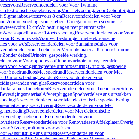
reservoirs
Reserveonderdelen voor Voor Twinline
 elektronische spoelactivering
Voor netvoeding, voor Geberit Sigma
it Sigma inbouwreservoirs 8 cm
Reserveonderdelen voor Voor
or Voor netvoeding, voor Geberit Omega inbouwreservoirs 12
ouwreservoirs 12 cm
Wc-besturingen met pneumatische
 2-toets spoeling
Voor 1-toets spoeling
Reserveonderdelen voor Voor
n voor Ruwbouwsets
Voor wc-besturingen met elektronische
ules voor wc's
Reserveonderdelen voor Sanitairmodules voor
rveonderdelen voor Toebehoren
Verbruiksmateriaal
Urinoirs
Urinoirs,
r Zonder deksel
Urinoirs, gespoelde werking,
delen voor Voor opbouw- of inbouwurinoirstuursysteem
Met
en voor Voor geïntegreerde urinoirbesturing
Urinoirs, gespoelde
voor Spoelrandloos
Met spoelrand
Reserveonderdelen voor Met
sel
Urinoirscheidingswanden
Reserveonderdelen voor
heidingswanden van glas
Reserveonderdelen voor
tairkeramiek
Toebehoren
Reserveonderdelen voor Toebehoren
Sifons
Bevestigingsmateriaal
Afvoerpluggen
Spoelverdeler
Aansluitstukken
tvoeding
Reserveonderdelen voor Met elektronische spoelactivering,
neumatische spoelactivering
Reserveonderdelen voor Met
ng, netvoeding
Reserveonderdelen voor Met elektronische
erijvoeding
Toebehoren
Reserveonderdelen voor
ovatiesets
Reserveonderdelen voor Renovatiesets
Afdekplaten
Overig
voor Afvoergarnituren voor wc's en
oor Aansluitstuk
Aansluitsets
Reserveonderdelen voor
uitingen van PVC
Manchetten en afdekkappen
Overgang- en