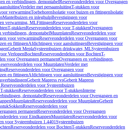
en en verbindingen, demontabel
Reserveonderdelen voor Overgangen
aansluiting
Verdeler met persaansluiting
T-stukken voor
voor verwarming
Toebehoren
Isolatie voor buizen en fittingen
Isolatie
en
Mantelbuizen en inleghulp
Bevestigingen voor
zen verwarming, ML
Fittingen
Reserveonderdelen voor
hten
T-stukken
Reserveonderdelen voor T-stukken
Overgangen
 verbindingen, demontabel
Muurplaten
Reserveonderdelen voor
gen voor verwarming
Reserveonderdelen voor Overgangen voor
zen en fittingen
Afdichtingen voor aansluitingen
Bevestigingen voor
ngen
Geberit Mepla
Systeembuizen drinkwater, ML
Systeembuizen
voor Verlopen
Bochten
Reserveonderdelen voor Bochten
T-
len voor Overgangen permanent
Overgangen en verbindingen,
eserveonderdelen voor Muurplaten
Verdeler met
ing
Reserveonderdelen voor Overgangen voor
zen en fittingen
Afdichtingen voor aansluitingen
Bevestigingen voor
ensverbindingen
Geberit Mapress rvs
Geberit Mapress
1
Reserveonderdelen voor Systeembuizen
n
T-stukken
Reserveonderdelen voor T-stukken
Interne
rbindingen, demontabel
Reserveonderdelen voor Overgangen en
kappen
Muurplaten
Reserveonderdelen voor Muurplaten
Geberit
sstuk
Sokken
Reserveonderdelen voor
ergangen permanent
Reserveonderdelen voor Overgangen
nderdelen voor Eindkappen
Muurplaten
Reserveonderdelen voor
en voor Systeembuizen 1.4401
Systeembuizen
chten
Reserveonderdelen voor Bochten
T-stukken
Reserveonderdelen