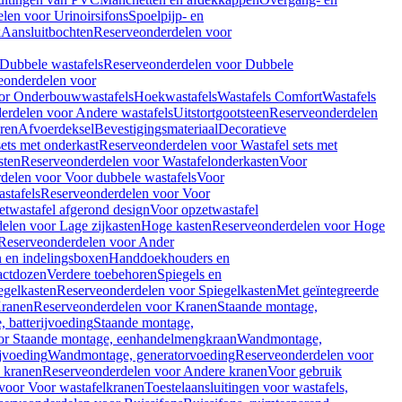
len voor Urinoirsifons
Spoelpijp- en
k
Aansluitbochten
Reserveonderdelen voor
Dubbele wastafels
Reserveonderdelen voor Dubbele
eonderdelen voor
or Onderbouwwastafels
Hoekwastafels
Wastafels Comfort
Wastafels
erdelen voor Andere wastafels
Uitstortgootsteen
Reserveonderdelen
ren
Afvoerdeksel
Bevestigingsmateriaal
Decoratieve
sets met onderkast
Reserveonderdelen voor Wastafel sets met
sten
Reserveonderdelen voor Wastafelonderkasten
Voor
delen voor Voor dubbele wastafels
Voor
stafels
Reserveonderdelen voor Voor
twastafel afgerond design
Voor opzetwastafel
elen voor Lage zijkasten
Hoge kasten
Reserveonderdelen voor Hoge
Reserveonderdelen voor Ander
n en indelingsboxen
Handdoekhouders en
actdozen
Verdere toebehoren
Spiegels en
egelkasten
Reserveonderdelen voor Spiegelkasten
Met geïntegreerde
ranen
Reserveonderdelen voor Kranen
Staande montage,
 batterijvoeding
Staande montage,
or Staande montage, eenhandelmengkraan
Wandmontage,
jvoeding
Wandmontage, generatorvoeding
Reserveonderdelen voor
 kranen
Reserveonderdelen voor Andere kranen
Voor gebruik
voor Voor wastafelkranen
Toestelaansluitingen voor wastafels,