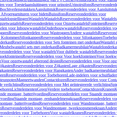
en voor Toestelaansluitingen voor urinoirs
Urinoirsifons
Reserveonderde
lbochtverlengstukken
Aansluitstuk
Reserveonderdelen voor Aansluitstu
Afvoergarnituren voor bidets
Buissifons
Reserveonderdelen voor
tafelopstellingen
Wastafels
Wastafels
Reserveonderdelen voor Wastafels
pzetwastafels
Reserveonderdelen voor Opzetwastafels
Fonteinen
Reserv
elen voor Inbouwwastafels
Onderbouwwastafels
Reserveonderdelen vo
oggen
Reserveonderdelen voor Wastroggen
Andere wastafels
Reserveond
or Kolommen
Sifonkappen
Reserveonderdelen voor Sifonkappen
Toebeho
nderkast
Reserveonderdelen voor Sets fonteinen met onderkast
Wastafel 
Meubelwastafel sets met onderkast
Badkamermeubilair
Wastafelonderka
veonderdelen voor Voor wastafels
Voor dubbele wastafels
Reserveonder
hoekfonteinen
Reserveonderdelen voor Voor hoekfonteinen
Voor hoekwa
n
Voor opzetwastafel afgerond design
Reserveonderdelen voor Voor opze
ijkasten
Reserveonderdelen voor Zijkasten
Lage zijkasten
Reserveonderd
gkasten
Reserveonderdelen voor Hangkasten
Ander badkamermeubilair
ren
Reserveonderdelen voor Toebehoren
Lade-indelers voor schuiflade
steunpoten
Magneetwanden
Contactdozen
Reserveonderdelen voor Cont
e verlichting
Reserveonderdelen voor Met geïntegreerde verlichting
Spi
ehoren
Lichtelementen
Greep
Verdere toebehoren
Contactdozen
Kranen
K
ande montage, batterijvoeding
Reserveonderdelen voor Staande montage,
rvoeding
Staande montage, eenhandelmengkraan
Reserveonderdelen vo
ntage, batterijvoeding
Reserveonderdelen voor Wandmontage, batteri
n
Reserveonderdelen voor Wandmontage, tweeknopsmengkraan
Andere
veonderdelen voor Toebehoren
Voor wastafelkranen
Reserveonderdelen 