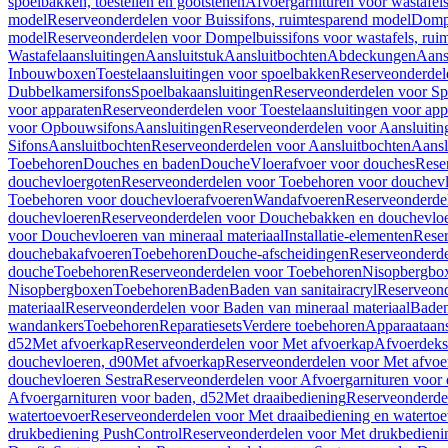
spoelbakken, toestellen en gootstenen
Afvoergarnituren voor wastafel
model
Reserveonderdelen voor Buissifons, ruimtesparend model
Dompe
model
Reserveonderdelen voor Dompelbuissifons voor wastafels, rui
Wastafelaansluitingen
Aansluitstuk
Aansluitbochten
Abdeckungen
Aans
Inbouwboxen
Toestelaansluitingen voor spoelbakken
Reserveonderdele
Dubbelkamersifons
Spoelbakaansluitingen
Reserveonderdelen voor Sp
voor apparaten
Reserveonderdelen voor Toestelaansluitingen voor app
voor Opbouwsifons
Aansluitingen
Reserveonderdelen voor Aansluitin
Sifons
Aansluitbochten
Reserveonderdelen voor Aansluitbochten
Aansl
Toebehoren
Douches en baden
Douche
Vloerafvoer voor douches
Rese
douchevloergoten
Reserveonderdelen voor Toebehoren voor douchev
Toebehoren voor douchevloerafvoeren
Wandafvoeren
Reserveonderde
douchevloeren
Reserveonderdelen voor Douchebakken en douchevlo
voor Douchevloeren van mineraal materiaal
Installatie-elementen
Reser
douchebakafvoeren
Toebehoren
Douche-afscheidingen
Reserveonderde
douche
Toebehoren
Reserveonderdelen voor Toebehoren
Nisopbergbo
Nisopbergboxen
Toebehoren
Baden
Baden van sanitairacryl
Reserveond
materiaal
Reserveonderdelen voor Baden van mineraal materiaal
Baden
wandankers
Toebehoren
Reparatiesets
Verdere toebehoren
Apparaataans
d52
Met afvoerkap
Reserveonderdelen voor Met afvoerkap
Afvoerdeks
douchevloeren, d90
Met afvoerkap
Reserveonderdelen voor Met afvoe
douchevloeren Sestra
Reserveonderdelen voor Afvoergarnituren voor 
Afvoergarnituren voor baden, d52
Met draaibediening
Reserveonderde
watertoevoer
Reserveonderdelen voor Met draaibediening en watertoe
drukbediening PushControl
Reserveonderdelen voor Met drukbedieni