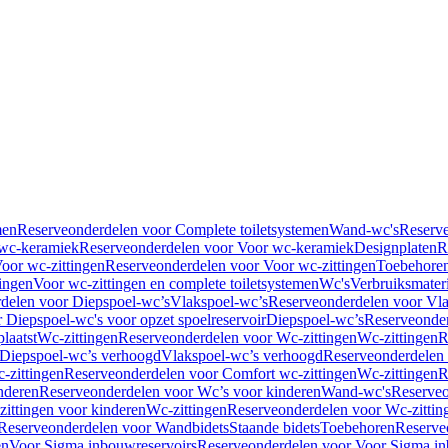
men
Reserveonderdelen voor Complete toiletsystemen
Wand-wc's
Reserv
wc-keramiek
Reserveonderdelen voor Voor wc-keramiek
Designplaten
R
oor wc-zittingen
Reserveonderdelen voor Voor wc-zittingen
Toebehore
ingen
Voor wc-zittingen en complete toiletsystemen
Wc's
Verbruiksmater
delen voor Diepspoel-wc’s
Vlakspoel-wc’s
Reserveonderdelen voor Vla
 Diepspoel-wc's voor opzet spoelreservoir
Diepspoel-wc’s
Reserveonder
laatst
Wc-zittingen
Reserveonderdelen voor Wc-zittingen
Wc-zittingen
R
 Diepspoel-wc’s verhoogd
Vlakspoel-wc’s verhoogd
Reserveonderdelen
-zittingen
Reserveonderdelen voor Comfort wc-zittingen
Wc-zittingen
R
nderen
Reserveonderdelen voor Wc’s voor kinderen
Wand-wc's
Reserveo
ittingen voor kinderen
Wc-zittingen
Reserveonderdelen voor Wc-zittin
Reserveonderdelen voor Wandbidets
Staande bidets
Toebehoren
Reserve
en
Voor Sigma inbouwreservoirs
Reserveonderdelen voor Voor Sigma in