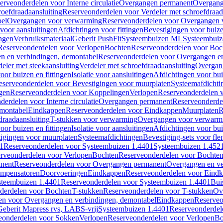
erveonderdelen voor Interne circulatie
Overgangen permanent
Overgang
roefdraadaansluiting
Reserveonderdelen voor Verdeler met schroefdraad
bel
Overgangen voor verwarming
Reserveonderdelen voor Overgangen 
voor aansluitingen
Afdichtingen voor fittingen
Bevestigingen voor buiz
ingen
Verbruiksmateriaal
Geberit PushFit
Systeembuizen ML
Systeembui
Reserveonderdelen voor Verlopen
Bochten
Reserveonderdelen voor Boc
n en verbindingen, demontabel
Reserveonderdelen voor Overgangen en
eler met steekaansluiting
Verdeler met schroefdraadaansluiting
Overgan
voor buizen en fittingen
Isolatie voor aansluitingen
Afdichtingen voor bui
eserveonderdelen voor Bevestigingen voor muurplaten
Systeemafdichti
gen
Reserveonderdelen voor Koppelingen
Verlopen
Reserveonderdelen 
erdelen voor Interne circulatie
Overgangen permanent
Reserveonderde
emontabel
Eindkappen
Reserveonderdelen voor Eindkappen
Muurplaten
R
draadaansluiting
T-stukken voor verwarming
Overgangen voor verwarm
voor buizen en fittingen
Isolatie voor aansluitingen
Afdichtingen voor bui
igingen voor muurplaten
Systeemafdichtingen
Bevestiging-sets voor fl
1
Reserveonderdelen voor Systeembuizen 1.4401
Systeembuizen 1.452
rveonderdelen voor Verlopen
Bochten
Reserveonderdelen voor Bochte
nent
Reserveonderdelen voor Overgangen permanent
Overgangen en ve
ompensatoren
Doorvoeringen
Eindkappen
Reserveonderdelen voor Eind
steembuizen 1.4401
Reserveonderdelen voor Systeembuizen 1.4401
Bui
derdelen voor Bochten
T-stukken
Reserveonderdelen voor T-stukken
Ov
en voor Overgangen en verbindingen, demontabel
Eindkappen
Reserveo
eberit Mapress rvs, LABS-vrij
Systeembuizen 1.4401
Reserveonderdel
eonderdelen voor Sokken
Verlopen
Reserveonderdelen voor Verlopen
Bo