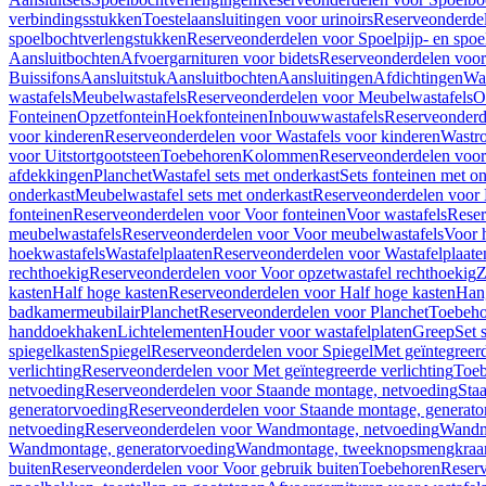
verbindingsstukken
Toestelaansluitingen voor urinoirs
Reserveonderdel
spoelbochtverlengstukken
Reserveonderdelen voor Spoelpijp- en spoe
Aansluitbochten
Afvoergarnituren voor bidets
Reserveonderdelen voor 
Buissifons
Aansluitstuk
Aansluitbochten
Aansluitingen
Afdichtingen
Was
wastafels
Meubelwastafels
Reserveonderdelen voor Meubelwastafels
O
Fonteinen
Opzetfontein
Hoekfonteinen
Inbouwwastafels
Reserveonderd
voor kinderen
Reserveonderdelen voor Wastafels voor kinderen
Wastr
voor Uitstortgootsteen
Toebehoren
Kolommen
Reserveonderdelen vo
afdekkingen
Planchet
Wastafel sets met onderkast
Sets fonteinen met o
onderkast
Meubelwastafel sets met onderkast
Reserveonderdelen voor 
fonteinen
Reserveonderdelen voor Voor fonteinen
Voor wastafels
Reser
meubelwastafels
Reserveonderdelen voor Voor meubelwastafels
Voor 
hoekwastafels
Wastafelplaaten
Reserveonderdelen voor Wastafelplaate
rechthoekig
Reserveonderdelen voor Voor opzetwastafel rechthoekig
Z
kasten
Half hoge kasten
Reserveonderdelen voor Half hoge kasten
Han
badkamermeubilair
Planchet
Reserveonderdelen voor Planchet
Toebeho
handdoekhaken
Lichtelementen
Houder voor wastafelplaten
Greep
Set 
spiegelkasten
Spiegel
Reserveonderdelen voor Spiegel
Met geïntegreerd
verlichting
Reserveonderdelen voor Met geïntegreerde verlichting
Toeb
netvoeding
Reserveonderdelen voor Staande montage, netvoeding
Sta
generatorvoeding
Reserveonderdelen voor Staande montage, generato
netvoeding
Reserveonderdelen voor Wandmontage, netvoeding
Wandmo
Wandmontage, generatorvoeding
Wandmontage, tweeknopsmengkraa
buiten
Reserveonderdelen voor Voor gebruik buiten
Toebehoren
Reser