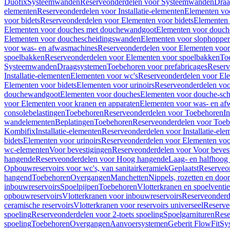
Duofix
Systeemwanden
Reserveonderdelen voor Systeemwanden
Draa
elementen
Reserveonderdelen voor Installatie-elementen
Elementen vo
voor bidets
Reserveonderdelen voor Elementen voor bidets
Elementen 
Elementen voor douches met douchewandgoot
Elementen voor douch
Elementen voor douchescheidingswanden
Elementen voor slophopper
voor was- en afwasmachines
Reserveonderdelen voor Elementen voor
spoelbakken
Reserveonderdelen voor Elementen voor spoelbakken
To
Systeemwanden
Draagsystemen
Toebehoren voor prefabricages
Reserv
Installatie-elementen
Elementen voor wc's
Reserveonderdelen voor El
Elementen voor bidets
Elementen voor urinoirs
Reserveonderdelen voo
douchewandgoot
Elementen voor douches
Elementen voor douche-sc
voor Elementen voor kranen en apparaten
Elementen voor was- en af
consolebelastingen
Toebehoren
Reserveonderdelen voor Toebehoren
In
wandelementen
Beplatingen
Toebehoren
Reserveonderdelen voor Toe
Kombifix
Installatie-elementen
Reserveonderdelen voor Installatie-ele
bidets
Elementen voor urinoirs
Reserveonderdelen voor Elementen voor
wc-elementen
Voor bevestigingen
Reserveonderdelen voor Voor beves
hangende
Reserveonderdelen voor Hoog hangende
Laag- en halfhoog
Opbouwreservoirs voor wc's, van sanitairkeramiek
Geplaatst
Reserveo
hangend
Toebehoren
Overgangen
Manchetten
Nippels, rozetten en doo
inbouwreservoirs
Spoelpijpen
Toebehoren
Vlotterkranen en spoelventie
opbouwreservoirs
Vlotterkranen voor inbouwreservoirs
Reserveonderd
ceramische reservoirs
Vlotterkranen voor reservoirs universeel
Reserve
spoeling
Reserveonderdelen voor 2-toets spoeling
Spoelgarnituren
Rese
spoeling
Toebehoren
Overgangen
Aanvoersystemen
Geberit FlowFit
Sy