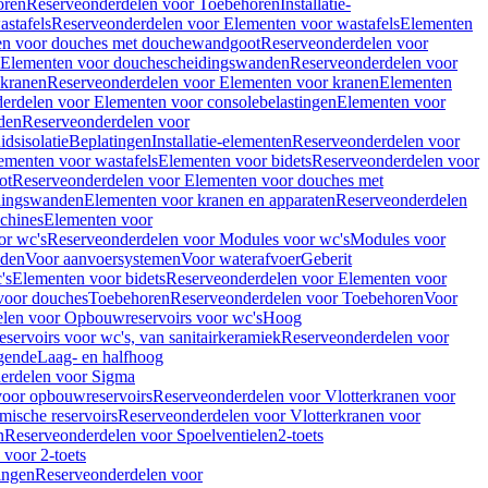
oren
Reserveonderdelen voor Toebehoren
Installatie-
stafels
Reserveonderdelen voor Elementen voor wastafels
Elementen
en voor douches met douchewandgoot
Reserveonderdelen voor
Elementen voor douchescheidingswanden
Reserveonderdelen voor
 kranen
Reserveonderdelen voor Elementen voor kranen
Elementen
erdelen voor Elementen voor consolebelastingen
Elementen voor
den
Reserveonderdelen voor
dsisolatie
Beplatingen
Installatie-elementen
Reserveonderdelen voor
ementen voor wastafels
Elementen voor bidets
Reserveonderdelen voor
ot
Reserveonderdelen voor Elementen voor douches met
dingswanden
Elementen voor kranen en apparaten
Reserveonderdelen
chines
Elementen voor
or wc's
Reserveonderdelen voor Modules voor wc's
Modules voor
nden
Voor aanvoersystemen
Voor waterafvoer
Geberit
's
Elementen voor bidets
Reserveonderdelen voor Elementen voor
voor douches
Toebehoren
Reserveonderdelen voor Toebehoren
Voor
len voor Opbouwreservoirs voor wc's
Hoog
ervoirs voor wc's, van sanitairkeramiek
Reserveonderdelen voor
gende
Laag- en halfhoog
erdelen voor Sigma
voor opbouwreservoirs
Reserveonderdelen voor Vlotterkranen voor
mische reservoirs
Reserveonderdelen voor Vlotterkranen voor
n
Reserveonderdelen voor Spoelventielen
2-toets
voor 2-toets
tingen
Reserveonderdelen voor