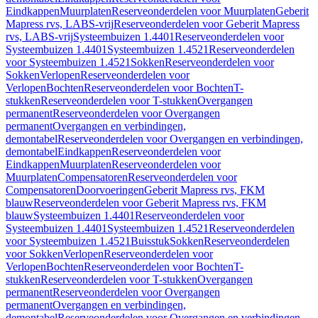
Eindkappen
Muurplaten
Reserveonderdelen voor Muurplaten
Geberit
Mapress rvs, LABS-vrij
Reserveonderdelen voor Geberit Mapress
rvs, LABS-vrij
Systeembuizen 1.4401
Reserveonderdelen voor
Systeembuizen 1.4401
Systeembuizen 1.4521
Reserveonderdelen
voor Systeembuizen 1.4521
Sokken
Reserveonderdelen voor
Sokken
Verlopen
Reserveonderdelen voor
Verlopen
Bochten
Reserveonderdelen voor Bochten
T-
stukken
Reserveonderdelen voor T-stukken
Overgangen
permanent
Reserveonderdelen voor Overgangen
permanent
Overgangen en verbindingen,
demontabel
Reserveonderdelen voor Overgangen en verbindingen,
demontabel
Eindkappen
Reserveonderdelen voor
Eindkappen
Muurplaten
Reserveonderdelen voor
Muurplaten
Compensatoren
Reserveonderdelen voor
Compensatoren
Doorvoeringen
Geberit Mapress rvs, FKM
blauw
Reserveonderdelen voor Geberit Mapress rvs, FKM
blauw
Systeembuizen 1.4401
Reserveonderdelen voor
Systeembuizen 1.4401
Systeembuizen 1.4521
Reserveonderdelen
voor Systeembuizen 1.4521
Buisstuk
Sokken
Reserveonderdelen
voor Sokken
Verlopen
Reserveonderdelen voor
Verlopen
Bochten
Reserveonderdelen voor Bochten
T-
stukken
Reserveonderdelen voor T-stukken
Overgangen
permanent
Reserveonderdelen voor Overgangen
permanent
Overgangen en verbindingen,
demontabel
Reserveonderdelen voor Overgangen en verbindingen,