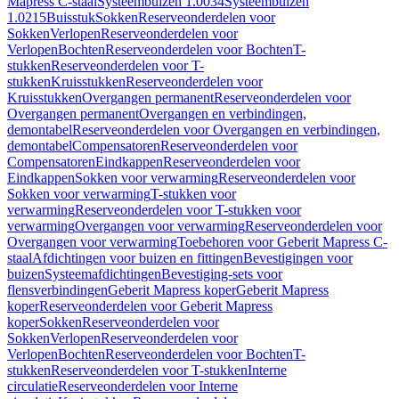
Mapress C-staal
Systeembuizen 1.0034
Systeembuizen
1.0215
Buisstuk
Sokken
Reserveonderdelen voor
Sokken
Verlopen
Reserveonderdelen voor
Verlopen
Bochten
Reserveonderdelen voor Bochten
T-
stukken
Reserveonderdelen voor T-
stukken
Kruisstukken
Reserveonderdelen voor
Kruisstukken
Overgangen permanent
Reserveonderdelen voor
Overgangen permanent
Overgangen en verbindingen,
demontabel
Reserveonderdelen voor Overgangen en verbindingen,
demontabel
Compensatoren
Reserveonderdelen voor
Compensatoren
Eindkappen
Reserveonderdelen voor
Eindkappen
Sokken voor verwarming
Reserveonderdelen voor
Sokken voor verwarming
T-stukken voor
verwarming
Reserveonderdelen voor T-stukken voor
verwarming
Overgangen voor verwarming
Reserveonderdelen voor
Overgangen voor verwarming
Toebehoren voor Geberit Mapress C-
staal
Afdichtingen voor buizen en fittingen
Bevestigingen voor
buizen
Systeemafdichtingen
Bevestiging-sets voor
flensverbindingen
Geberit Mapress koper
Geberit Mapress
koper
Reserveonderdelen voor Geberit Mapress
koper
Sokken
Reserveonderdelen voor
Sokken
Verlopen
Reserveonderdelen voor
Verlopen
Bochten
Reserveonderdelen voor Bochten
T-
stukken
Reserveonderdelen voor T-stukken
Interne
circulatie
Reserveonderdelen voor Interne