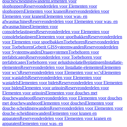
douchescheidingswanden
Elementen voor
slophoppers
Reserveonderdelen voor Elementen voor
slophoppers
Elementen voor kranen
Reserveonderdelen voor
Elementen voor kranen
Elementen voor was- en
afwasmachines
Reserveonderdelen voor Elementen voor was- en
afwasmachines
Elementen voor
consolebelastingen
Reserveonderdelen voor Elementen voor
consolebelastingen
Elementen voor spoelbakken
Reserveonderdelen
voor Elementen voor spoelbakken
Toebehoren
Reserveonderdelen
voor Toebehoren
Geberit GIS
Systeemwanden
Reserveonderdelen
voor Systeemwanden
Draagsystemen
Toebehoren voor
prefabricages
Reserveonderdelen voor Toebehoren voor
prefabricages
Toebehoren voor geluidsisolatie
Beplatingen
Installatie-
elementen
Reserveonderdelen voor Installatie-elementen
Elementen
voor wc's
Reserveonderdelen voor Elementen voor wc's
Elementen
voor wastafels
Reserveonderdelen voor Elementen voor
wastafels
Elementen voor bidets
Reserveonderdelen voor Elementen
voor bidets
Elementen voor urinoirs
Reserveonderdelen voor
Elementen voor urinoirs
Elementen voor douches met
douchewandgoot
Reserveonderdelen voor Elementen voor douches
met douchewandgoot
Elementen voor douches
Elementen voor
douche-scheidingswanden
Reserveonderdelen voor Elementen voor
douche-scheidingswanden
Elementen voor kranen en
apparaten
Reserveonderdelen voor Elementen voor kranen en
apparaten
Elementen voor was- en