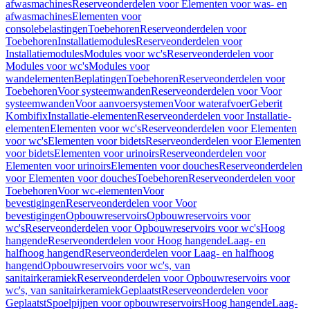
afwasmachines
Reserveonderdelen voor Elementen voor was- en
afwasmachines
Elementen voor
consolebelastingen
Toebehoren
Reserveonderdelen voor
Toebehoren
Installatiemodules
Reserveonderdelen voor
Installatiemodules
Modules voor wc's
Reserveonderdelen voor
Modules voor wc's
Modules voor
wandelementen
Beplatingen
Toebehoren
Reserveonderdelen voor
Toebehoren
Voor systeemwanden
Reserveonderdelen voor Voor
systeemwanden
Voor aanvoersystemen
Voor waterafvoer
Geberit
Kombifix
Installatie-elementen
Reserveonderdelen voor Installatie-
elementen
Elementen voor wc's
Reserveonderdelen voor Elementen
voor wc's
Elementen voor bidets
Reserveonderdelen voor Elementen
voor bidets
Elementen voor urinoirs
Reserveonderdelen voor
Elementen voor urinoirs
Elementen voor douches
Reserveonderdelen
voor Elementen voor douches
Toebehoren
Reserveonderdelen voor
Toebehoren
Voor wc-elementen
Voor
bevestigingen
Reserveonderdelen voor Voor
bevestigingen
Opbouwreservoirs
Opbouwreservoirs voor
wc's
Reserveonderdelen voor Opbouwreservoirs voor wc's
Hoog
hangende
Reserveonderdelen voor Hoog hangende
Laag- en
halfhoog hangend
Reserveonderdelen voor Laag- en halfhoog
hangend
Opbouwreservoirs voor wc's, van
sanitairkeramiek
Reserveonderdelen voor Opbouwreservoirs voor
wc's, van sanitairkeramiek
Geplaatst
Reserveonderdelen voor
Geplaatst
Spoelpijpen voor opbouwreservoirs
Hoog hangende
Laag-