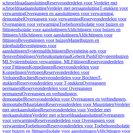
schroefdraadaansluiting
Reserveonderdelen voor Verdeler met
schroefdraadaansluiting
Verdeler met persaansluiting
T-stukken voor
verwarming
Overgangen en aansluitingen voor verwarming,
demontabel
Overgangen voor verwarming
Reserveonderdelen voor
Overgangen voor verwarming
Toebehoren
Isolatie voor buizen en
fittingen
Isolatie voor aansluitingen
Afdichtingen voor buizen en
fittingen
Afdichtingen voor aansluitingen
Afdichtingen voor
fittingen
Bevestigingen voor buizen
Mantelbuizen en
inleghulp
Bevestigingen voor
aansluitingen
Systeemafdichtingen
Bevestiging-sets voor
flensverbindingen
Verbruiksmateriaal
Geberit PushFit
Systeembuizen
ML
Systeembuizen verwarming, ML
Fittingen
Reserveonderdelen
voor Fittingen
Koppelingen
Reserveonderdelen voor
Koppelingen
Verlopen
Reserveonderdelen voor
Verlopen
Bochten
Reserveonderdelen voor Bochten
T-
stukken
Reserveonderdelen voor T-stukken
Overgangen
permanent
Reserveonderdelen voor Overgangen
permanent
Overgangen en verbindingen,
demontabel
Reserveonderdelen voor Overgangen en verbindingen,
demontabel
Muurplaten
Reserveonderdelen voor Muurplaten
Verdeler
met steekaansluiting
Reserveonderdelen voor Verdeler met
steekaansluiting
Verdeler met schroefdraadaansluiting
Overgangen
voor verwarming
Reserveonderdelen voor Overgangen voor
verwarming
Toebehoren
Reserveonderdelen voor Toebehoren
Isolatie
voor buizen en fittingen
Isolatie voor aansluitingen
Afdichtingen voor