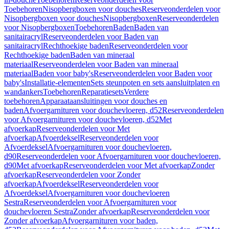
Toebehoren
Nisopbergboxen voor douches
Reserveonderdelen voor
Nisopbergboxen voor douches
Nisopbergboxen
Reserveonderdelen
voor Nisopbergboxen
Toebehoren
Baden
Baden van
sanitairacryl
Reserveonderdelen voor Baden van
sanitairacryl
Rechthoekige baden
Reserveonderdelen voor
Rechthoekige baden
Baden van mineraal
materiaal
Reserveonderdelen voor Baden van mineraal
materiaal
Baden voor baby's
Reserveonderdelen voor Baden voor
baby's
Installatie-elementen
Sets steunpoten en sets aansluitplaten en
wandankers
Toebehoren
Reparatiesets
Verdere
toebehoren
Apparaataansluitingen voor douches en
baden
Afvoergarnituren voor douchevloeren, d52
Reserveonderdelen
voor Afvoergarnituren voor douchevloeren, d52
Met
afvoerkap
Reserveonderdelen voor Met
afvoerkap
Afvoerdeksel
Reserveonderdelen voor
Afvoerdeksel
Afvoergarnituren voor douchevloeren,
d90
Reserveonderdelen voor Afvoergarnituren voor douchevloeren,
d90
Met afvoerkap
Reserveonderdelen voor Met afvoerkap
Zonder
afvoerkap
Reserveonderdelen voor Zonder
afvoerkap
Afvoerdeksel
Reserveonderdelen voor
Afvoerdeksel
Afvoergarnituren voor douchevloeren
Sestra
Reserveonderdelen voor Afvoergarnituren voor
douchevloeren Sestra
Zonder afvoerkap
Reserveonderdelen voor
Zonder afvoerkap
Afvoergarnituren voor baden,