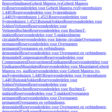
flensverbindingen
Geberit Mapress rvs
Geberit Mapress
rvs
Reserveonderdelen voor Geberit Mapress rvs
Systeembuizen
1.4401
Reserveonderdelen voor Systeembuizen
1.4401
Systeembuizen 1.4521
Reserveonderdelen voor
Systeembuizen 1.4521
Buisstuk
Sokken
Reserveonderdelen voor
Sokken
Verlopen
Reserveonderdelen voor
Verlopen
Bochten
Reserveonderdelen voor Bochten
T-
stukken
Reserveonderdelen voor T-stukken
Interne
circulatie
Reserveonderdelen voor Interne circulatie
Overgangen
permanent
Reserveonderdelen voor Overgangen
permanent
Overgangen en verbindingen,
demontabel
Reserveonderdelen voor Overgangen en verbindingen,
demontabel
Compensatoren
Reserveonderdelen voor
Compensatoren
Doorvoeringen
Eindkappen
Reserveonderdelen voor
Eindkappen
Muurplaten
Reserveonderdelen voor Muurplaten
Geberit
Mapress rvs, gas
Reserveonderdelen voor Geberit Mapress rvs,
gas
Systeembuizen 1.4401
Reserveonderdelen voor Systeembuizen
1.4401
Buisstuk
Sokken
Reserveonderdelen voor
Sokken
Verlopen
Reserveonderdelen voor
Verlopen
Bochten
Reserveonderdelen voor Bochten
T-
stukken
Reserveonderdelen voor T-stukken
Overgangen
permanent
Reserveonderdelen voor Overgangen
permanent
Overgangen en verbindingen,
demontabel
Reserveonderdelen voor Overgangen en verbindingen,
demontabel
Eindkappen
Reserveonderdelen voor