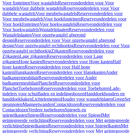
Voor fonteinen
Voor wastafels
Reserveonderdelen voor Voor
wastafels
Voor dubbele wastafels
Reserveonderdelen voor Voor
dubbele wastafels
Voor meubelwastafels
Reserveonderdelen voor
Voor meubelwastafels
Voor hoekfonteinen
Reserveonderdelen voor
Voor hoekfonteinen
Voor hoekwastafels
Reserveonderdelen voor
Voor hoekwastafels
Wastafelplaaten
Reserveonderdelen voor
Wastafelplaaten
Voor opzetwastafel afgerond
design
Reserveonderdelen voor Voor opzetwastafel afgerond
design
Voor opzetwastafel rechthoekig
Reserveonderdelen voor Voor
opzetwastafel rechthoekig
Zijkasten
Reserveonderdelen voor
Zijkasten
Lage zijkasten
Reserveonderdelen voor Lage
zijkasten
Hoge kasten
Reserveonderdelen voor Hoge kasten
Half
hoge kasten
Reserveonderdelen voor Half hoge
kasten
Hangkasten
Reserveonderdelen voor Hangkasten
Ander
badkamermeubilair
Reserveonderdelen voor Ander
badkamermeubilair
Planchet
Reserveonderdelen voor
Planchet
Toebehoren
Reserveonderdelen voor Toebehoren
Lade-
indelers voor schuifladen en indelingsboxen
Handdoekhouders en
handdoekhaken
Lichtelementen
Houder voor wastafelplaten
Greep
Set
steunpoten
Magneetwanden
Contactdozen
Reserveonderdelen voor
Contactdozen
Verdere toebehoren
Spiegels en
spiegelkasten
Spiegel
Reserveonderdelen voor Spiegel
Met
geïntegreerde verlichting
Reserveonderdelen voor Met geïntegreerde
verlichting
Spiegelkasten
Reserveonderdelen voor Spiegelkasten
Met
geïntegreerde verlichting
Reserveonderdelen voor Met geïntegreerde