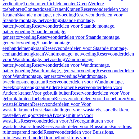
verlichting
Toebehoren
Lichtelementen
Greep
Verdere
toebehoren
Contactdozen
Kranen
Kranen
Reserveonderdelen voor
Kranen
Staande montage, netvoeding
Reserveonderdelen voor
Staande montage, netvoeding
Staande montage,
batterijvoeding
Reserveonderdelen voor Staande montage,
batterijvoeding
Staande montage,
generatorvoeding
Reserveonderdelen voor Staande montage,
generatorvoeding
Staande montage,
eenhandelmengkraan
Reserveonderdelen voor Staande montage,
eenhandelmengkraan
Wandmontage, netvoeding
Reserveonderdelen
voor Wandmontage, netvoeding
Wandmontage,
batterijvoeding
Reserveonderdelen voor Wandmontage,
batterijvoeding
Wandmontage, generatorvoeding
Reserveonderdelen
voor Wandmontage, generatorvoeding
Wandmontage,
tweeknopsmengkraan
Reserveonderdelen voor Wandmontage,
tweeknopsmengkraan
Andere kranen
Reserveonderdelen voor
Andere kranen
Voor gebruik buiten
Reserveonderdelen voor Voor
gebruik buiten
Toebehoren
Reserveonderdelen voor Toebehoren
Voor
wastafelkranen
Reserveonderdelen voor Voor
wastafelkranen
Toestelaansluitingen voor wastafels, spoelbakken,
toestellen en gootstenen
Afvoergarnituren voor
wastafels
Reserveonderdelen voor Afvoergarnituren voor
wastafels
Buissifons
Reserveonderdelen voor Buissifons
Buissifons,
ruimtesparend model
Reserveonderdelen voor Buissifons,
ruimtesparend model
Dompelbuissifons voor