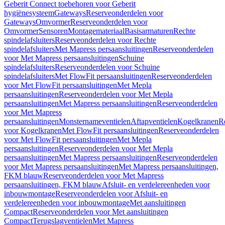
Geberit Connect toebehoren voor Geberit
hygiënesysteem
Gateways
Reserveonderdelen voor
Gateways
Omvormer
Reserveonderdelen voor
Omvormer
Sensoren
Montagemateriaal
Basisarmaturen
Rechte
spindelafsluiters
Reserveonderdelen voor Rechte
spindelafsluiters
Met Mapress persaansluitingen
Reserveonderdelen
voor Met Mapress persaansluitingen
Schuine
spindelafsluiters
Reserveonderdelen voor Schuine
spindelafsluiters
Met FlowFit persaansluitingen
Reserveonderdelen
voor Met FlowFit persaansluitingen
Met Mepla
persaansluitingen
Reserveonderdelen voor Met Mepla
persaansluitingen
Met Mapress persaansluitingen
Reserveonderdelen
voor Met Mapress
persaansluitingen
Monsternameventielen
Aftapventielen
Kogelkranen
R
voor Kogelkranen
Met FlowFit persaansluitingen
Reserveonderdelen
voor Met FlowFit persaansluitingen
Met Mepla
persaansluitingen
Reserveonderdelen voor Met Mepla
persaansluitingen
Met Mapress persaansluitingen
Reserveonderdelen
voor Met Mapress persaansluitingen
Met Mapress persaansluitingen,
FKM blauw
Reserveonderdelen voor Met Mapress
persaansluitingen, FKM blauw
Afsluit- en verdelereenheden voor
inbouwmontage
Reserveonderdelen voor Afsluit- en
verdelereenheden voor inbouwmontage
Met aansluitingen
Compact
Reserveonderdelen voor Met aansluitingen
Compact
Terugslagventielen
Met Mapress