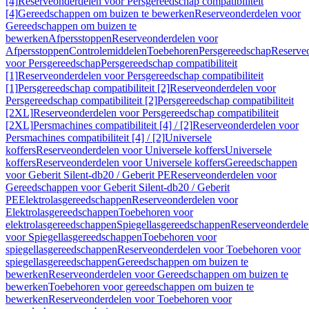
[4]
Reserveonderdelen voor Persgereedschap compatibiliteit
[4]
Gereedschappen om buizen te bewerken
Reserveonderdelen voor
Gereedschappen om buizen te
bewerken
Afpersstoppen
Reserveonderdelen voor
Afpersstoppen
Controlemiddelen
Toebehoren
Persgereedschap
Reserve
voor Persgereedschap
Persgereedschap compatibiliteit
[1]
Reserveonderdelen voor Persgereedschap compatibiliteit
[1]
Persgereedschap compatibiliteit [2]
Reserveonderdelen voor
Persgereedschap compatibiliteit [2]
Persgereedschap compatibiliteit
[2XL]
Reserveonderdelen voor Persgereedschap compatibiliteit
[2XL]
Persmachines compatibiliteit [4] / [2]
Reserveonderdelen voor
Persmachines compatibiliteit [4] / [2]
Universele
koffers
Reserveonderdelen voor Universele koffers
Universele
koffers
Reserveonderdelen voor Universele koffers
Gereedschappen
voor Geberit Silent-db20 / Geberit PE
Reserveonderdelen voor
Gereedschappen voor Geberit Silent-db20 / Geberit
PE
Elektrolasgereedschappen
Reserveonderdelen voor
Elektrolasgereedschappen
Toebehoren voor
elektrolasgereedschappen
Spiegellasgereedschappen
Reserveonderdele
voor Spiegellasgereedschappen
Toebehoren voor
spiegellasgereedschappen
Reserveonderdelen voor Toebehoren voor
spiegellasgereedschappen
Gereedschappen om buizen te
bewerken
Reserveonderdelen voor Gereedschappen om buizen te
bewerken
Toebehoren voor gereedschappen om buizen te
bewerken
Reserveonderdelen voor Toebehoren voor