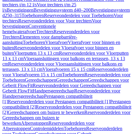
trechters t/m 12 l/s
Voor trechters t/m 25
l/s
Bevestigingen
Bevestigingssysteem d40–200
Bevestigingssysteem
d250–315
Toebehoren
Reserveonderdelen voor Toebehoren
Voor
trechters
Reserveonderdelen voor Voor trechters
Voor
bevestigingen
Conventionele
hemelwaterafvoer
Trechters
Reserveonderdelen voor
Trechters
Elementen voor dampbarrière-
aansluiting
Toebehoren
Vloerafvoer
Vloerafvoer voor binnen en
buiten
Reserveonderdelen voor Vloerafvoer voor binnen en
buiten
Vloerputten 13 x 13 cm
Reserveonderdelen voor Vloerputten
13 x 13 cm
Vloeraansluitingen voor balkons en terrassen, 13 x 13
cm
Reserveonderdelen voor Vloeraansluitingen voor balkons en
terrassen, 13 x 13 cm
Vloerafvoeren 15 x 15 cm
Reserveonderdelen
voor Vloerafvoeren 15 x 15 cm
Toebehoren
Reserveonderdelen voor
Toebehoren
Gereedschappen
Gereedschappen
Gereedschappen voor
Geberit FlowFit
Reserveonderdelen voor Gereedschappen voor
Geberit FlowFit
Handpersgereedschap
Reserveonderdelen voor
Handpersgereedschap
Perstangen compatibiliteit
[1]
Reserveonderdelen voor Perstangen compatibiliteit [1]
Perstangen
compatibiliteit [2]
Reserveonderdelen voor Perstangen compatibiliteit
[2]
Gereedschappen om buizen te bewerken
Reserveonderdelen voor
Gereedschappen om buizen te
bewerken
Afpersstoppen
Reserveonderdelen voor
Afpersstoppen
Controlemiddelen
Toebehoren
Reserveonderdelen
voor Toebehoren
Gereedschappen voor Geberit