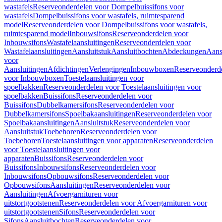
wastafels
Reserveonderdelen voor Dompelbuissifons voor
wastafels
Dompelbuissifons voor wastafels, ruimtesparend
model
Reserveonderdelen voor Dompelbuissifons voor wastafels,
ruimtesparend model
Inbouwsifons
Reserveonderdelen voor
Inbouwsifons
Wastafelaansluitingen
Reserveonderdelen voor
Wastafelaansluitingen
Aansluitstuk
Aansluitbochten
Abdeckungen
Aans
voor
Aansluitingen
Afdichtingen
Verlengingen
Inbouwboxen
Reserveonderd
voor Inbouwboxen
Toestelaansluitingen voor
spoelbakken
Reserveonderdelen voor Toestelaansluitingen voor
spoelbakken
Buissifons
Reserveonderdelen voor
Buissifons
Dubbelkamersifons
Reserveonderdelen voor
Dubbelkamersifons
Spoelbakaansluitingen
Reserveonderdelen voor
Spoelbakaansluitingen
Aansluitstuk
Reserveonderdelen voor
Aansluitstuk
Toebehoren
Reserveonderdelen voor
Toebehoren
Toestelaansluitingen voor apparaten
Reserveonderdelen
voor Toestelaansluitingen voor
apparaten
Buissifons
Reserveonderdelen voor
Buissifons
Inbouwsifons
Reserveonderdelen voor
Inbouwsifons
Opbouwsifons
Reserveonderdelen voor
Opbouwsifons
Aansluitingen
Reserveonderdelen voor
Aansluitingen
Afvoergarnituren voor
uitstortgootstenen
Reserveonderdelen voor Afvoergarnituren voor
uitstortgootstenen
Sifons
Reserveonderdelen voor
Sifons
Aansluitbochten
Reserveonderdelen voor