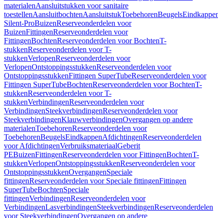
materialen
Aansluitstukken voor sanitaire
toestellen
Aansluitbochten
Aansluitstuk
Toebehoren
Beugels
Eindkappe
Silent-Pro
Buizen
Reserveonderdelen voor
Buizen
Fittingen
Reserveonderdelen voor
Fittingen
Bochten
Reserveonderdelen voor Bochten
T-
stukken
Reserveonderdelen voor T-
stukken
Verlopen
Reserveonderdelen voor
Verlopen
Ontstoppingsstukken
Reserveonderdelen voor
Ontstoppingsstukken
Fittingen SuperTube
Reserveonderdelen voor
Fittingen SuperTube
Bochten
Reserveonderdelen voor Bochten
T-
stukken
Reserveonderdelen voor T-
stukken
Verbindingen
Reserveonderdelen voor
Verbindingen
Steekverbindingen
Reserveonderdelen voor
Steekverbindingen
Klauwverbindingen
Overgangen op andere
materialen
Toebehoren
Reserveonderdelen voor
Toebehoren
Beugels
Eindkappen
Afdichtingen
Reserveonderdelen
voor Afdichtingen
Verbruiksmateriaal
Geberit
PE
Buizen
Fittingen
Reserveonderdelen voor Fittingen
Bochten
T-
stukken
Verlopen
Ontstoppingsstukken
Reserveonderdelen voor
Ontstoppingsstukken
Overgangen
Speciale
fittingen
Reserveonderdelen voor Speciale fittingen
Fittingen
SuperTube
Bochten
Speciale
fittingen
Verbindingen
Reserveonderdelen voor
Verbindingen
Lasverbindingen
Steekverbindingen
Reserveonderdelen
voor Steekverbindingen
Overgangen op andere