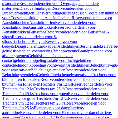
materialen
Reserveonderdelen voor Overgangen op andere
materialen
Draadverbindingen
Reserveonderdelen voor
Draadverbindingen
Flensverbindingen
Kraagbussen
Toestelaansluiting
voor Toestelaansluitingen
Aansluitbochten
Reserveonderdelen voor
Aansluitbochten
Aansluitmoffen
Reserveonderdelen voor
Aansluitmoffen
Aansluitstukken
Reserveonderdelen voor
Aansluitstukken
Buissifons
Reserveonderdelen voor Buissifons
S-
sifons
Reserveonderdelen voor S-
sifons
Toebehoren
Beugels
Bevestigingen voor
beugels
Draagschalen
Eindkappen
Afdichtingen
Beschermdeksels
Verbr
geluidsisolatie en vochtwering
Brandpreventie
Brandpreventie voor
afvoersystemen
Geluidsisolatie
Isolatie voor
contactgeluidontkoppeling
Isolatie voor luchtgeluid en
contactgeluidontkoppeling
Vochtwering
Afdichtingen
Beluchtingsventi
voor waterafvoer
Beluchtingsventielen
Reserveonderdelen voor
Beluchtingsventielen
Geberit Pluvia hemelwaterafvoer
Trechters voor
bitumen- en foliedaken
Reserveonderdelen voor Trechters voor
bitumen- en foliedaken
Trechters t/m 12 l/s
Reserveonderdelen voor
Trechters t/m 12 l/s
Trechters t/m 25 l/s
Reserveonderdelen voor
Trechters t/m 25 l/s
Trechters voor goten
Reserveonderdelen voor
Trechters voor goten
Trechters t/m 12 l/s
Reserveonderdelen voor
Trechters t/m 12 l/s
Trechters t/m 25 l/s
Reserveonderdelen voor
Trechters t/m 25 l/s
Elementen voor dampbarrière-
aansluiting
Reserveonderdelen voor Elementen voor dampbarrière-
aansluiting
Voor trechters t/m 12 l/s
Reserveonderdelen voor Voor