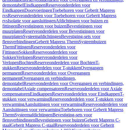
demontabel
Eindkappen
Reserveonderdelen voor
Eindkappen
Doorvoeringen
Toebehoren voor Geberit Mapress
rvs
Reserveonderdelen voor Toebehoren voor Geberit Mapress
rvs
Isolatie voor aansluitingen
Afdichtingen voor buizen en
fittingen
Bevestigingen voor buizen
Bevestigingen voor
muurplaten
Reserveonderdelen voor Bevestigingen voor
muurplaten
Systeemafdichtingen
Bevestiging-sets voor
flensverbindingen
Geberit Mapress Therm
Systeembuizen
Therm
Fittingen
Reserveonderdelen voor
Fittingen
Sokken
Reserveonderdelen voor
Sokken
Verlopen
Reserveonderdelen voor
Verlopen
Bochten
Reserveonderdelen voor Bochten
T-
stukken
Reserveonderdelen voor T-stukken
Overgangen
permanent
Reserveonderdelen voor Overgangen
permanent
Overgangen en verbindingen,
demontabel
Reserveonderdelen voor Overgangen en verbindingen,
demontabel
Axiale compensatoren
Reserveonderdelen voor Axiale
compensatoren
Eindkappen
Reserveonderdelen voor Eindkappen
T-
stukken voor verwarming
Reserveonderdelen voor T-stukken voor
verwarming
Aansluitingen voor verwarming
Reserveonderdelen voor
Aansluitingen voor verwarming
Toebehoren voor Geberit Mapress
Therm
Systeemafdichtingen
Bevestiging-sets voor
flensverbindingen
Bevestigingen voor buizen
Geberit Mapress C-
staal
Geberit Mapress C-staal
Reserveonderdelen voor Geberit