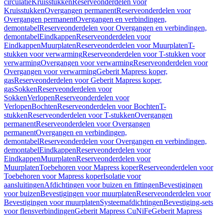
circulatie
Kruisstukken
Reserveonderdelen voor
Kruisstukken
Overgangen permanent
Reserveonderdelen voor
Overgangen permanent
Overgangen en verbindingen,
demontabel
Reserveonderdelen voor Overgangen en verbindingen,
demontabel
Eindkappen
Reserveonderdelen voor
Eindkappen
Muurplaten
Reserveonderdelen voor Muurplaten
T-
stukken voor verwarming
Reserveonderdelen voor T-stukken voor
verwarming
Overgangen voor verwarming
Reserveonderdelen voor
Overgangen voor verwarming
Geberit Mapress koper,
gas
Reserveonderdelen voor Geberit Mapress koper,
gas
Sokken
Reserveonderdelen voor
Sokken
Verlopen
Reserveonderdelen voor
Verlopen
Bochten
Reserveonderdelen voor Bochten
T-
stukken
Reserveonderdelen voor T-stukken
Overgangen
permanent
Reserveonderdelen voor Overgangen
permanent
Overgangen en verbindingen,
demontabel
Reserveonderdelen voor Overgangen en verbindingen,
demontabel
Eindkappen
Reserveonderdelen voor
Eindkappen
Muurplaten
Reserveonderdelen voor
Muurplaten
Toebehoren voor Mapress koper
Reserveonderdelen voor
Toebehoren voor Mapress koper
Isolatie voor
aansluitingen
Afdichtingen voor buizen en fittingen
Bevestigingen
voor buizen
Bevestigingen voor muurplaten
Reserveonderdelen voor
Bevestigingen voor muurplaten
Systeemafdichtingen
Bevestiging-sets
voor flensverbindingen
Geberit Mapress CuNiFe
Geberit Mapress