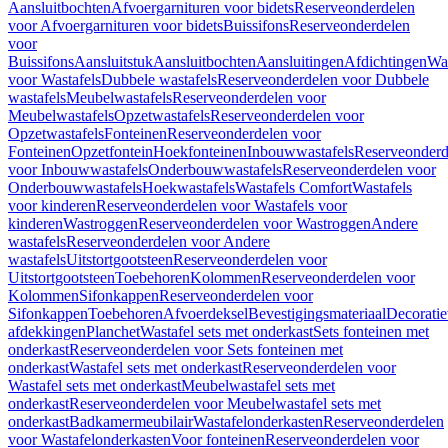
Aansluitbochten
Afvoergarnituren voor bidets
Reserveonderdelen
voor Afvoergarnituren voor bidets
Buissifons
Reserveonderdelen
voor
Buissifons
Aansluitstuk
Aansluitbochten
Aansluitingen
Afdichtingen
Was
voor Wastafels
Dubbele wastafels
Reserveonderdelen voor Dubbele
wastafels
Meubelwastafels
Reserveonderdelen voor
Meubelwastafels
Opzetwastafels
Reserveonderdelen voor
Opzetwastafels
Fonteinen
Reserveonderdelen voor
Fonteinen
Opzetfontein
Hoekfonteinen
Inbouwwastafels
Reserveonderd
voor Inbouwwastafels
Onderbouwwastafels
Reserveonderdelen voor
Onderbouwwastafels
Hoekwastafels
Wastafels Comfort
Wastafels
voor kinderen
Reserveonderdelen voor Wastafels voor
kinderen
Wastroggen
Reserveonderdelen voor Wastroggen
Andere
wastafels
Reserveonderdelen voor Andere
wastafels
Uitstortgootsteen
Reserveonderdelen voor
Uitstortgootsteen
Toebehoren
Kolommen
Reserveonderdelen voor
Kolommen
Sifonkappen
Reserveonderdelen voor
Sifonkappen
Toebehoren
Afvoerdeksel
Bevestigingsmateriaal
Decorati
afdekkingen
Planchet
Wastafel sets met onderkast
Sets fonteinen met
onderkast
Reserveonderdelen voor Sets fonteinen met
onderkast
Wastafel sets met onderkast
Reserveonderdelen voor
Wastafel sets met onderkast
Meubelwastafel sets met
onderkast
Reserveonderdelen voor Meubelwastafel sets met
onderkast
Badkamermeubilair
Wastafelonderkasten
Reserveonderdelen
voor Wastafelonderkasten
Voor fonteinen
Reserveonderdelen voor