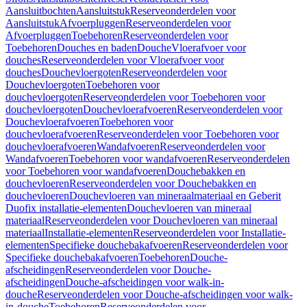
Aansluitbochten
Aansluitstuk
Reserveonderdelen voor
Aansluitstuk
Afvoerpluggen
Reserveonderdelen voor
Afvoerpluggen
Toebehoren
Reserveonderdelen voor
Toebehoren
Douches en baden
Douche
Vloerafvoer voor
douches
Reserveonderdelen voor Vloerafvoer voor
douches
Douchevloergoten
Reserveonderdelen voor
Douchevloergoten
Toebehoren voor
douchevloergoten
Reserveonderdelen voor Toebehoren voor
douchevloergoten
Douchevloerafvoeren
Reserveonderdelen voor
Douchevloerafvoeren
Toebehoren voor
douchevloerafvoeren
Reserveonderdelen voor Toebehoren voor
douchevloerafvoeren
Wandafvoeren
Reserveonderdelen voor
Wandafvoeren
Toebehoren voor wandafvoeren
Reserveonderdelen
voor Toebehoren voor wandafvoeren
Douchebakken en
douchevloeren
Reserveonderdelen voor Douchebakken en
douchevloeren
Douchevloeren van mineraalmateriaal en Geberit
Duofix installatie-elementen
Douchevloeren van mineraal
materiaal
Reserveonderdelen voor Douchevloeren van mineraal
materiaal
Installatie-elementen
Reserveonderdelen voor Installatie-
elementen
Specifieke douchebakafvoeren
Reserveonderdelen voor
Specifieke douchebakafvoeren
Toebehoren
Douche-
afscheidingen
Reserveonderdelen voor Douche-
afscheidingen
Douche-afscheidingen voor walk-in-
douche
Reserveonderdelen voor Douche-afscheidingen voor walk-
in-douche
Toebehoren
Reserveonderdelen voor