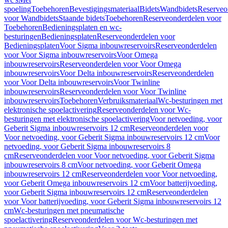
spoeling
Toebehoren
Bevestigingsmateriaal
Bidets
Wandbidets
Reserveo
voor Wandbidets
Staande bidets
Toebehoren
Reserveonderdelen voor
Toebehoren
Bedieningsplaten en wc-
besturingen
Bedieningsplaten
Reserveonderdelen voor
Bedieningsplaten
Voor Sigma inbouwreservoirs
Reserveonderdelen
voor Voor Sigma inbouwreservoirs
Voor Omega
inbouwreservoirs
Reserveonderdelen voor Voor Omega
inbouwreservoirs
Voor Delta inbouwreservoirs
Reserveonderdelen
voor Voor Delta inbouwreservoirs
Voor Twinline
inbouwreservoirs
Reserveonderdelen voor Voor Twinline
inbouwreservoirs
Toebehoren
Verbruiksmateriaal
Wc-besturingen met
elektronische spoelactivering
Reserveonderdelen voor Wc-
besturingen met elektronische spoelactivering
Voor netvoeding, voor
Geberit Sigma inbouwreservoirs 12 cm
Reserveonderdelen voor
Voor netvoeding, voor Geberit Sigma inbouwreservoirs 12 cm
Voor
netvoeding, voor Geberit Sigma inbouwreservoirs 8
cm
Reserveonderdelen voor Voor netvoeding, voor Geberit Sigma
inbouwreservoirs 8 cm
Voor netvoeding, voor Geberit Omega
inbouwreservoirs 12 cm
Reserveonderdelen voor Voor netvoeding,
voor Geberit Omega inbouwreservoirs 12 cm
Voor batterijvoeding,
voor Geberit Sigma inbouwreservoirs 12 cm
Reserveonderdelen
voor Voor batterijvoeding, voor Geberit Sigma inbouwreservoirs 12
cm
Wc-besturingen met pneumatische
spoelactivering
Reserveonderdelen voor Wc-besturingen met