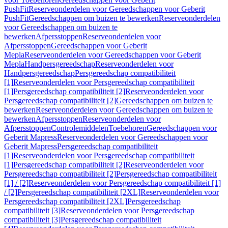
PushFit
Reserveonderdelen voor Gereedschappen voor Geberit
PushFit
Gereedschappen om buizen te bewerken
Reserveonderdelen
voor Gereedschappen om buizen te
bewerken
Afpersstoppen
Reserveonderdelen voor
Afpersstoppen
Gereedschappen voor Geberit
Mepla
Reserveonderdelen voor Gereedschappen voor Geberit
Mepla
Handpersgereedschap
Reserveonderdelen voor
Handpersgereedschap
Persgereedschap compatibiliteit
[1]
Reserveonderdelen voor Persgereedschap compatibiliteit
[1]
Persgereedschap compatibiliteit [2]
Reserveonderdelen voor
Persgereedschap compatibiliteit [2]
Gereedschappen om buizen te
bewerken
Reserveonderdelen voor Gereedschappen om buizen te
bewerken
Afpersstoppen
Reserveonderdelen voor
Afpersstoppen
Controlemiddelen
Toebehoren
Gereedschappen voor
Geberit Mapress
Reserveonderdelen voor Gereedschappen voor
Geberit Mapress
Persgereedschap compatibiliteit
[1]
Reserveonderdelen voor Persgereedschap compatibiliteit
[1]
Persgereedschap compatibiliteit [2]
Reserveonderdelen voor
Persgereedschap compatibiliteit [2]
Persgereedschap compatibiliteit
[1] / [2]
Reserveonderdelen voor Persgereedschap compatibiliteit [1]
/ [2]
Persgereedschap compatibiliteit [2XL]
Reserveonderdelen voor
Persgereedschap compatibiliteit [2XL]
Persgereedschap
compatibiliteit [3]
Reserveonderdelen voor Persgereedschap
compatibiliteit [3]
Persgereedschap compatibiliteit