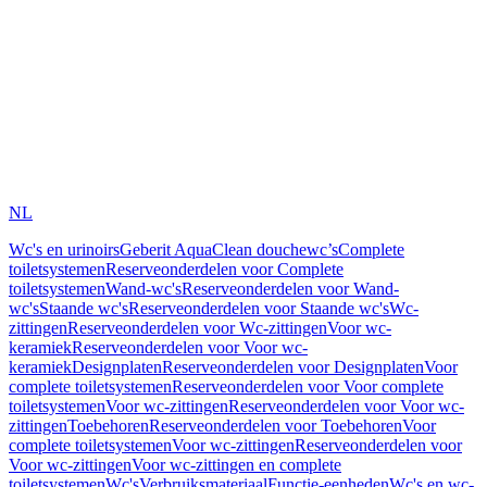
NL
Wc's en urinoirs
Geberit AquaClean douchewc’s
Complete
toiletsystemen
Reserveonderdelen voor Complete
toiletsystemen
Wand-wc's
Reserveonderdelen voor Wand-
wc's
Staande wc's
Reserveonderdelen voor Staande wc's
Wc-
zittingen
Reserveonderdelen voor Wc-zittingen
Voor wc-
keramiek
Reserveonderdelen voor Voor wc-
keramiek
Designplaten
Reserveonderdelen voor Designplaten
Voor
complete toiletsystemen
Reserveonderdelen voor Voor complete
toiletsystemen
Voor wc-zittingen
Reserveonderdelen voor Voor wc-
zittingen
Toebehoren
Reserveonderdelen voor Toebehoren
Voor
complete toiletsystemen
Voor wc-zittingen
Reserveonderdelen voor
Voor wc-zittingen
Voor wc-zittingen en complete
toiletsystemen
Wc's
Verbruiksmateriaal
Functie-eenheden
Wc's en wc-