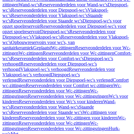
zittingen
Wand-wc's
Reserveonderdelen voor Wand-wc's
Diepspoel-
wc’s
Reserveonderdelen voor Diepspoel-wc’s
Vlakspoel-
wc’s
Reserveonderdelen voor Vlakspoel-wc’s
Staande
wc's
Reserveonderdelen voor Staande wc's
Diepspoel-wc's voor
opzet spoelreservoir
Reserveonderdelen voor Diepspoel-wc's voor
opzet spoelreservoir
Diepspoel-wc’s
Reserveonderdelen voor
Diepspoel-wc’s
Vlakspoel-wc’s
Reserveonderdelen voor Vlakspoel-
wc’s
Opbouwreservoirs voor wc's, van
sanitairkeramiek
Geplaatst
Wc-zittingen
Reserveonderdelen voor Wc-
zittingen
Wc-zittingen
Reserveonderdelen voor Wc-zittingen
Comfort-
wc's
Reserveonderdelen voor Comfort-wc's
Diepspoel-wc’s
verhoogd
Reserveonderdelen voor Diepspoel-wc’s
verhoogd
Vlakspoel-wc’s verhoogd
Reserveonderdelen voor
Vlakspoel-wc’s verhoogd
Diepspoel-wc's
verlengd
Reserveonderdelen voor Diepspoel-wc's verlengd
Comfort
wc-zittingen
Reserveonderdelen voor Comfort wc-zittingen
Wc-
zittingen
Reserveonderdelen voor Wc-zittingen
Wc-
zittingsringen
Reserveonderdelen voor Wc-zittingsringen
Wc’s voor
kinderen
Reserveonderdelen voor Wc’s voor kinderen
Wand-
wc's
Reserveonderdelen voor Wand-wc's
Staande
wc's
Reserveonderdelen voor Staande wc's
Wc-zittingen voor
kinderen
Reserveonderdelen voor Wc-zittingen voor kinderen
Wc-
zittingen
Reserveonderdelen voor Wc-zittingen
Wc-
zittingsringen
Reserveonderdelen voor Wc-zittingsringen
Hurk-
wc's
Met