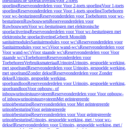
pneumatische spoelactivering
Voor 2-toets
spoeling
Reserveonderdelen voor Voor 2-toets spoeling
Voor 1-toets
spoeling
Reserveonderdelen voor Voor 1-toets spoeling
Toebehoren
voor wc-besturingen
Reserveonderdelen voor Toebehoren voor wc-
besturingen
Ruwbouwsets
Reserveonderdelen voor
Ruwbouwsets
Voor wc-besturingen met elektronische
spoelactivering
Reserveonderdelen voor Voor wc-besturingen met
elektronische spoelactivering
Geberit Monolith
sanitairmodules
Sanitairmodules voor wc's
Reserveonderdelen voor
Sanitairmodules voor wc's
Voor wand-wc's
Reserveonderdelen voor
Voor wand-wc's
Voor staande wc's
Reserveonderdelen voor Voor
staande wc's
Toebehoren
Reserveonderdelen voor
Toebehoren
Verbruiksmateriaal
Urinoirs
Urinoirs, gespoelde werking,
met spoelrand
Reserveonderdelen voor Urinoirs, gespoelde werking,
met spoelrand
Zonder deksel
Reserveonderdelen voor Zonder
deksel
Urinoirs, gespoelde werking,
spoelrandloos
Reserveonderdelen voor Urinoirs, gespoelde werking,
spoelrandloos
Voor opbouw- of
inbouwurinoirstuursysteem
Reserveonderdelen voor Voor opbouw-
of inbouwurinoirstuursysteem
Met geïntegreerde
urinoirbesturing
Reserveonderdelen voor Met geïntegreerde
urinoirbesturing
Voor geïntegreerde
urinoirbesturing
Reserveonderdelen voor Voor geïntegreerde
urinoirbesturing
Urinoirs, gespoelde werking, met / voor wc-
deksel
Reserveonderdelen voor Urinoirs, gespoelde werking, met /