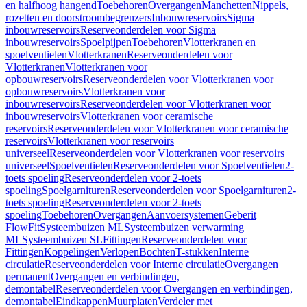
en halfhoog hangend
Toebehoren
Overgangen
Manchetten
Nippels,
rozetten en doorstroombegrenzers
Inbouwreservoirs
Sigma
inbouwreservoirs
Reserveonderdelen voor Sigma
inbouwreservoirs
Spoelpijpen
Toebehoren
Vlotterkranen en
spoelventielen
Vlotterkranen
Reserveonderdelen voor
Vlotterkranen
Vlotterkranen voor
opbouwreservoirs
Reserveonderdelen voor Vlotterkranen voor
opbouwreservoirs
Vlotterkranen voor
inbouwreservoirs
Reserveonderdelen voor Vlotterkranen voor
inbouwreservoirs
Vlotterkranen voor ceramische
reservoirs
Reserveonderdelen voor Vlotterkranen voor ceramische
reservoirs
Vlotterkranen voor reservoirs
universeel
Reserveonderdelen voor Vlotterkranen voor reservoirs
universeel
Spoelventielen
Reserveonderdelen voor Spoelventielen
2-
toets spoeling
Reserveonderdelen voor 2-toets
spoeling
Spoelgarnituren
Reserveonderdelen voor Spoelgarnituren
2-
toets spoeling
Reserveonderdelen voor 2-toets
spoeling
Toebehoren
Overgangen
Aanvoersystemen
Geberit
FlowFit
Systeembuizen ML
Systeembuizen verwarming
ML
Systeembuizen SL
Fittingen
Reserveonderdelen voor
Fittingen
Koppelingen
Verlopen
Bochten
T-stukken
Interne
circulatie
Reserveonderdelen voor Interne circulatie
Overgangen
permanent
Overgangen en verbindingen,
demontabel
Reserveonderdelen voor Overgangen en verbindingen,
demontabel
Eindkappen
Muurplaten
Verdeler met