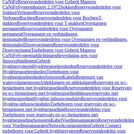
CuNiFe
Reserveonderdelen voor Geberit Mapress
CuNiFe
Systeembuizen 2.1972
Sokken
Reserveonderdelen voor
Sokken
Verlopen
Reserveonderdelen voor
Verlopen
Bochten
Reserveonderdelen voor Bochten
T-
stukken
Reserveonderdelen voor T-stukken
Overgangen
permanent
Reserveonderdelen voor Overgangen
permanent
Overgangen en verbindingen,
demontabel
Reserveonderdelen voor Overgangen en verbindingen,
demontabel
Doorvoeringen
Reserveonderdelen voor
Doorvoeringen
Toebehoren voor Geberit Mapress
CuNiFe
Systeemafdichtingen
Bevestiging-sets voor
flensverbindingen
Geberit
hygiënesysteem
Hygiënespoeleenheden
Reserveonderdelen voor
Hygiënespoeleenheden
Toebehoren voor
hygiënespoeleenheden
Sensoren
Kabels
Begrenzer van
watervolumestroom
Afdekkingen en afdekplaten
Reservoirs en wc-
besturingen met hygiënespoeling
Reserveonderdelen voor Reservoirs
en wc-besturingen met hygiënespoeling
Inbouwreservoirs met
hygiënespoeling
Hygiëne-inbouwmodules
Reserveonderdelen voor
Hygiëne-inbouwmodules
Toebehoren voor reservoirs en wc-
besturingen met hygiënespoeling
Reserveonderdelen voor
Toebehoren voor reservoirs en wc-besturingen met
hygiënespoeling
Sensoren
Kabel
Voedingsapparaten
Reserveonderdelen
voor Voedingsapparaten
Netwerkcomponenten
Geberit Connect
toebehoren voor Geberit hygiënesysteem
Reserveonderdelen voor