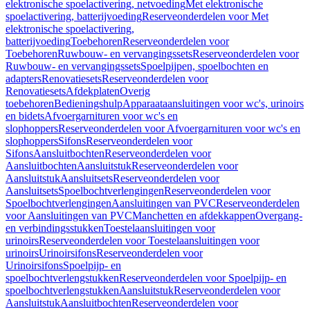
elektronische spoelactivering, netvoeding
Met elektronische
spoelactivering, batterijvoeding
Reserveonderdelen voor Met
elektronische spoelactivering,
batterijvoeding
Toebehoren
Reserveonderdelen voor
Toebehoren
Ruwbouw- en vervangingssets
Reserveonderdelen voor
Ruwbouw- en vervangingssets
Spoelpijpen, spoelbochten en
adapters
Renovatiesets
Reserveonderdelen voor
Renovatiesets
Afdekplaten
Overig
toebehoren
Bedieningshulp
Apparaataansluitingen voor wc's, urinoirs
en bidets
Afvoergarnituren voor wc's en
slophoppers
Reserveonderdelen voor Afvoergarnituren voor wc's en
slophoppers
Sifons
Reserveonderdelen voor
Sifons
Aansluitbochten
Reserveonderdelen voor
Aansluitbochten
Aansluitstuk
Reserveonderdelen voor
Aansluitstuk
Aansluitsets
Reserveonderdelen voor
Aansluitsets
Spoelbochtverlengingen
Reserveonderdelen voor
Spoelbochtverlengingen
Aansluitingen van PVC
Reserveonderdelen
voor Aansluitingen van PVC
Manchetten en afdekkappen
Overgang-
en verbindingsstukken
Toestelaansluitingen voor
urinoirs
Reserveonderdelen voor Toestelaansluitingen voor
urinoirs
Urinoirsifons
Reserveonderdelen voor
Urinoirsifons
Spoelpijp- en
spoelbochtverlengstukken
Reserveonderdelen voor Spoelpijp- en
spoelbochtverlengstukken
Aansluitstuk
Reserveonderdelen voor
Aansluitstuk
Aansluitbochten
Reserveonderdelen voor