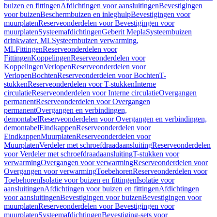
buizen en fittingen
Afdichtingen voor aansluitingen
Bevestigingen
voor buizen
Beschermbuizen en inleghulp
Bevestigingen voor
muurplaten
Reserveonderdelen voor Bevestigingen voor
muurplaten
Systeemafdichtingen
Geberit Mepla
Systeembuizen
drinkwater, ML
Systeembuizen verwarming,
ML
Fittingen
Reserveonderdelen voor
Fittingen
Koppelingen
Reserveonderdelen voor
Koppelingen
Verlopen
Reserveonderdelen voor
Verlopen
Bochten
Reserveonderdelen voor Bochten
T-
stukken
Reserveonderdelen voor T-stukken
Interne
circulatie
Reserveonderdelen voor Interne circulatie
Overgangen
permanent
Reserveonderdelen voor Overgangen
permanent
Overgangen en verbindingen,
demontabel
Reserveonderdelen voor Overgangen en verbindingen,
demontabel
Eindkappen
Reserveonderdelen voor
Eindkappen
Muurplaten
Reserveonderdelen voor
Muurplaten
Verdeler met schroefdraadaansluiting
Reserveonderdelen
voor Verdeler met schroefdraadaansluiting
T-stukken voor
verwarming
Overgangen voor verwarming
Reserveonderdelen voor
Overgangen voor verwarming
Toebehoren
Reserveonderdelen voor
Toebehoren
Isolatie voor buizen en fittingen
Isolatie voor
aansluitingen
Afdichtingen voor buizen en fittingen
Afdichtingen
voor aansluitingen
Bevestigingen voor buizen
Bevestigingen voor
muurplaten
Reserveonderdelen voor Bevestigingen voor
muurplaten
Systeemafdichtingen
Bevestiging-sets voor