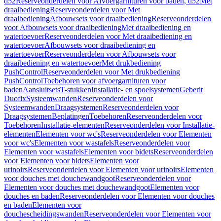
d52
Reserveonderdelen voor Afvoergarnituren voor baden, d52
Met
draaibediening
Reserveonderdelen voor Met
draaibediening
Afbouwsets voor draaibediening
Reserveonderdelen
voor Afbouwsets voor draaibediening
Met draaibediening en
watertoevoer
Reserveonderdelen voor Met draaibediening en
watertoevoer
Afbouwsets voor draaibediening en
watertoevoer
Reserveonderdelen voor Afbouwsets voor
draaibediening en watertoevoer
Met drukbediening
PushControl
Reserveonderdelen voor Met drukbediening
PushControl
Toebehoren voor afvoergarnituren voor
baden
Aansluitsets
T-stukken
Installatie- en spoelsystemen
Geberit
Duofix
Systeemwanden
Reserveonderdelen voor
Systeemwanden
Draagsystemen
Reserveonderdelen voor
Draagsystemen
Beplatingen
Toebehoren
Reserveonderdelen voor
Toebehoren
Installatie-elementen
Reserveonderdelen voor Installatie-
elementen
Elementen voor wc's
Reserveonderdelen voor Elementen
voor wc's
Elementen voor wastafels
Reserveonderdelen voor
Elementen voor wastafels
Elementen voor bidets
Reserveonderdelen
voor Elementen voor bidets
Elementen voor
urinoirs
Reserveonderdelen voor Elementen voor urinoirs
Elementen
voor douches met douchewandgoot
Reserveonderdelen voor
Elementen voor douches met douchewandgoot
Elementen voor
douches en baden
Reserveonderdelen voor Elementen voor douches
en baden
Elementen voor
douchescheidingswanden
Reserveonderdelen voor Elementen voor