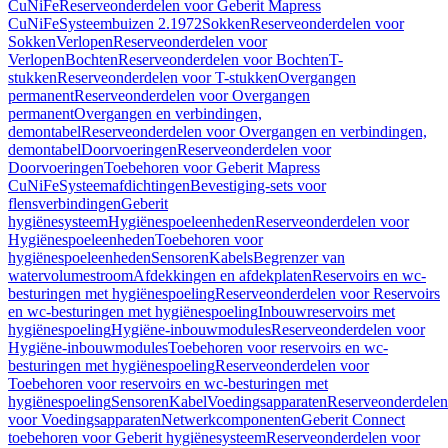
CuNiFe
Reserveonderdelen voor Geberit Mapress
CuNiFe
Systeembuizen 2.1972
Sokken
Reserveonderdelen voor
Sokken
Verlopen
Reserveonderdelen voor
Verlopen
Bochten
Reserveonderdelen voor Bochten
T-
stukken
Reserveonderdelen voor T-stukken
Overgangen
permanent
Reserveonderdelen voor Overgangen
permanent
Overgangen en verbindingen,
demontabel
Reserveonderdelen voor Overgangen en verbindingen,
demontabel
Doorvoeringen
Reserveonderdelen voor
Doorvoeringen
Toebehoren voor Geberit Mapress
CuNiFe
Systeemafdichtingen
Bevestiging-sets voor
flensverbindingen
Geberit
hygiënesysteem
Hygiënespoeleenheden
Reserveonderdelen voor
Hygiënespoeleenheden
Toebehoren voor
hygiënespoeleenheden
Sensoren
Kabels
Begrenzer van
watervolumestroom
Afdekkingen en afdekplaten
Reservoirs en wc-
besturingen met hygiënespoeling
Reserveonderdelen voor Reservoirs
en wc-besturingen met hygiënespoeling
Inbouwreservoirs met
hygiënespoeling
Hygiëne-inbouwmodules
Reserveonderdelen voor
Hygiëne-inbouwmodules
Toebehoren voor reservoirs en wc-
besturingen met hygiënespoeling
Reserveonderdelen voor
Toebehoren voor reservoirs en wc-besturingen met
hygiënespoeling
Sensoren
Kabel
Voedingsapparaten
Reserveonderdelen
voor Voedingsapparaten
Netwerkcomponenten
Geberit Connect
toebehoren voor Geberit hygiënesysteem
Reserveonderdelen voor