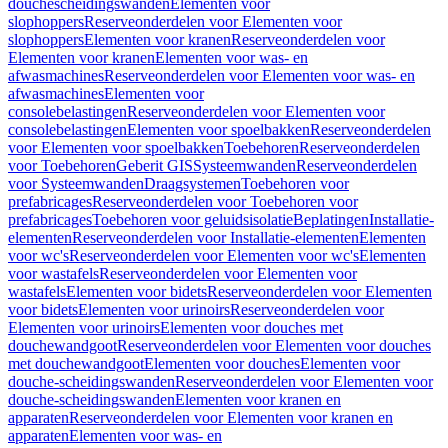
douchescheidingswanden
Elementen voor
slophoppers
Reserveonderdelen voor Elementen voor
slophoppers
Elementen voor kranen
Reserveonderdelen voor
Elementen voor kranen
Elementen voor was- en
afwasmachines
Reserveonderdelen voor Elementen voor was- en
afwasmachines
Elementen voor
consolebelastingen
Reserveonderdelen voor Elementen voor
consolebelastingen
Elementen voor spoelbakken
Reserveonderdelen
voor Elementen voor spoelbakken
Toebehoren
Reserveonderdelen
voor Toebehoren
Geberit GIS
Systeemwanden
Reserveonderdelen
voor Systeemwanden
Draagsystemen
Toebehoren voor
prefabricages
Reserveonderdelen voor Toebehoren voor
prefabricages
Toebehoren voor geluidsisolatie
Beplatingen
Installatie-
elementen
Reserveonderdelen voor Installatie-elementen
Elementen
voor wc's
Reserveonderdelen voor Elementen voor wc's
Elementen
voor wastafels
Reserveonderdelen voor Elementen voor
wastafels
Elementen voor bidets
Reserveonderdelen voor Elementen
voor bidets
Elementen voor urinoirs
Reserveonderdelen voor
Elementen voor urinoirs
Elementen voor douches met
douchewandgoot
Reserveonderdelen voor Elementen voor douches
met douchewandgoot
Elementen voor douches
Elementen voor
douche-scheidingswanden
Reserveonderdelen voor Elementen voor
douche-scheidingswanden
Elementen voor kranen en
apparaten
Reserveonderdelen voor Elementen voor kranen en
apparaten
Elementen voor was- en