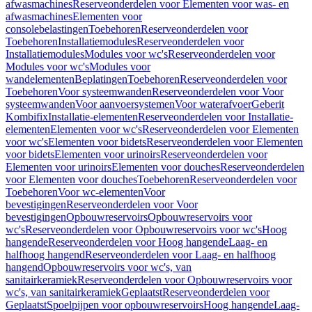
afwasmachines
Reserveonderdelen voor Elementen voor was- en
afwasmachines
Elementen voor
consolebelastingen
Toebehoren
Reserveonderdelen voor
Toebehoren
Installatiemodules
Reserveonderdelen voor
Installatiemodules
Modules voor wc's
Reserveonderdelen voor
Modules voor wc's
Modules voor
wandelementen
Beplatingen
Toebehoren
Reserveonderdelen voor
Toebehoren
Voor systeemwanden
Reserveonderdelen voor Voor
systeemwanden
Voor aanvoersystemen
Voor waterafvoer
Geberit
Kombifix
Installatie-elementen
Reserveonderdelen voor Installatie-
elementen
Elementen voor wc's
Reserveonderdelen voor Elementen
voor wc's
Elementen voor bidets
Reserveonderdelen voor Elementen
voor bidets
Elementen voor urinoirs
Reserveonderdelen voor
Elementen voor urinoirs
Elementen voor douches
Reserveonderdelen
voor Elementen voor douches
Toebehoren
Reserveonderdelen voor
Toebehoren
Voor wc-elementen
Voor
bevestigingen
Reserveonderdelen voor Voor
bevestigingen
Opbouwreservoirs
Opbouwreservoirs voor
wc's
Reserveonderdelen voor Opbouwreservoirs voor wc's
Hoog
hangende
Reserveonderdelen voor Hoog hangende
Laag- en
halfhoog hangend
Reserveonderdelen voor Laag- en halfhoog
hangend
Opbouwreservoirs voor wc's, van
sanitairkeramiek
Reserveonderdelen voor Opbouwreservoirs voor
wc's, van sanitairkeramiek
Geplaatst
Reserveonderdelen voor
Geplaatst
Spoelpijpen voor opbouwreservoirs
Hoog hangende
Laag-