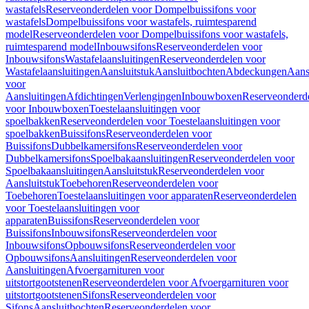
wastafels
Reserveonderdelen voor Dompelbuissifons voor
wastafels
Dompelbuissifons voor wastafels, ruimtesparend
model
Reserveonderdelen voor Dompelbuissifons voor wastafels,
ruimtesparend model
Inbouwsifons
Reserveonderdelen voor
Inbouwsifons
Wastafelaansluitingen
Reserveonderdelen voor
Wastafelaansluitingen
Aansluitstuk
Aansluitbochten
Abdeckungen
Aans
voor
Aansluitingen
Afdichtingen
Verlengingen
Inbouwboxen
Reserveonderd
voor Inbouwboxen
Toestelaansluitingen voor
spoelbakken
Reserveonderdelen voor Toestelaansluitingen voor
spoelbakken
Buissifons
Reserveonderdelen voor
Buissifons
Dubbelkamersifons
Reserveonderdelen voor
Dubbelkamersifons
Spoelbakaansluitingen
Reserveonderdelen voor
Spoelbakaansluitingen
Aansluitstuk
Reserveonderdelen voor
Aansluitstuk
Toebehoren
Reserveonderdelen voor
Toebehoren
Toestelaansluitingen voor apparaten
Reserveonderdelen
voor Toestelaansluitingen voor
apparaten
Buissifons
Reserveonderdelen voor
Buissifons
Inbouwsifons
Reserveonderdelen voor
Inbouwsifons
Opbouwsifons
Reserveonderdelen voor
Opbouwsifons
Aansluitingen
Reserveonderdelen voor
Aansluitingen
Afvoergarnituren voor
uitstortgootstenen
Reserveonderdelen voor Afvoergarnituren voor
uitstortgootstenen
Sifons
Reserveonderdelen voor
Sifons
Aansluitbochten
Reserveonderdelen voor