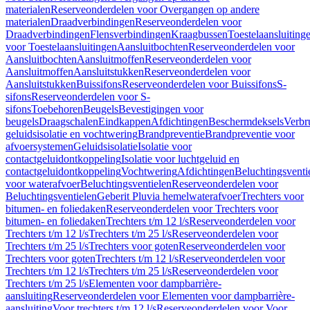
materialen
Reserveonderdelen voor Overgangen op andere
materialen
Draadverbindingen
Reserveonderdelen voor
Draadverbindingen
Flensverbindingen
Kraagbussen
Toestelaansluiting
voor Toestelaansluitingen
Aansluitbochten
Reserveonderdelen voor
Aansluitbochten
Aansluitmoffen
Reserveonderdelen voor
Aansluitmoffen
Aansluitstukken
Reserveonderdelen voor
Aansluitstukken
Buissifons
Reserveonderdelen voor Buissifons
S-
sifons
Reserveonderdelen voor S-
sifons
Toebehoren
Beugels
Bevestigingen voor
beugels
Draagschalen
Eindkappen
Afdichtingen
Beschermdeksels
Verbr
geluidsisolatie en vochtwering
Brandpreventie
Brandpreventie voor
afvoersystemen
Geluidsisolatie
Isolatie voor
contactgeluidontkoppeling
Isolatie voor luchtgeluid en
contactgeluidontkoppeling
Vochtwering
Afdichtingen
Beluchtingsventi
voor waterafvoer
Beluchtingsventielen
Reserveonderdelen voor
Beluchtingsventielen
Geberit Pluvia hemelwaterafvoer
Trechters voor
bitumen- en foliedaken
Reserveonderdelen voor Trechters voor
bitumen- en foliedaken
Trechters t/m 12 l/s
Reserveonderdelen voor
Trechters t/m 12 l/s
Trechters t/m 25 l/s
Reserveonderdelen voor
Trechters t/m 25 l/s
Trechters voor goten
Reserveonderdelen voor
Trechters voor goten
Trechters t/m 12 l/s
Reserveonderdelen voor
Trechters t/m 12 l/s
Trechters t/m 25 l/s
Reserveonderdelen voor
Trechters t/m 25 l/s
Elementen voor dampbarrière-
aansluiting
Reserveonderdelen voor Elementen voor dampbarrière-
aansluiting
Voor trechters t/m 12 l/s
Reserveonderdelen voor Voor