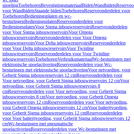
spoeling
Toebehoren
Bevestigingsmateriaal
Bidets
Wandbidets
Reserveo
voor Wandbidets
Staande bidets
Toebehoren
Reserveonderdelen voor
Toebehoren
Bedieningsplaten en wc-
besturingen
Bedieningsplaten
Reserveonderdelen voor
Bedieningsplaten
Voor Sigma inbouwreservoirs
Reserveonderdelen
voor Voor Sigma inbouwreservoirs
Voor Omega
inbouwreservoirs
Reserveonderdelen voor Voor Omega
inbouwreservoirs
Voor Delta inbouwreservoirs
Reserveonderdelen
voor Voor Delta inbouwreservoirs
Voor Twinline
inbouwreservoirs
Reserveonderdelen voor Voor Twinline
inbouwreservoirs
Toebehoren
Verbruiksmateriaal
Wc-besturingen met
elektronische spoelactivering
Reserveonderdelen voor Wc-
besturingen met elektronische spoelactivering
Voor netvoeding, voor
Geberit Sigma inbouwreservoirs 12 cm
Reserveonderdelen voor
Voor netvoeding, voor Geberit Sigma inbouwreservoirs 12 cm
Voor
netvoeding, voor Geberit Sigma inbouwreservoirs 8
cm
Reserveonderdelen voor Voor netvoeding, voor Geberit Sigma
inbouwreservoirs 8 cm
Voor netvoeding, voor Geberit Omega
inbouwreservoirs 12 cm
Reserveonderdelen voor Voor netvoeding,
voor Geberit Omega inbouwreservoirs 12 cm
Voor batterijvoeding,
voor Geberit Sigma inbouwreservoirs 12 cm
Reserveonderdelen
voor Voor batterijvoeding, voor Geberit Sigma inbouwreservoirs 12
cm
Wc-besturingen met pneumatische
spoelactivering
Reserveonderdelen voor Wc-besturingen met