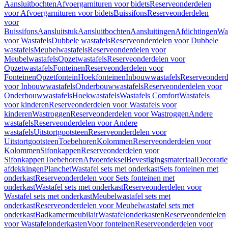
Aansluitbochten
Afvoergarnituren voor bidets
Reserveonderdelen
voor Afvoergarnituren voor bidets
Buissifons
Reserveonderdelen
voor
Buissifons
Aansluitstuk
Aansluitbochten
Aansluitingen
Afdichtingen
Was
voor Wastafels
Dubbele wastafels
Reserveonderdelen voor Dubbele
wastafels
Meubelwastafels
Reserveonderdelen voor
Meubelwastafels
Opzetwastafels
Reserveonderdelen voor
Opzetwastafels
Fonteinen
Reserveonderdelen voor
Fonteinen
Opzetfontein
Hoekfonteinen
Inbouwwastafels
Reserveonderd
voor Inbouwwastafels
Onderbouwwastafels
Reserveonderdelen voor
Onderbouwwastafels
Hoekwastafels
Wastafels Comfort
Wastafels
voor kinderen
Reserveonderdelen voor Wastafels voor
kinderen
Wastroggen
Reserveonderdelen voor Wastroggen
Andere
wastafels
Reserveonderdelen voor Andere
wastafels
Uitstortgootsteen
Reserveonderdelen voor
Uitstortgootsteen
Toebehoren
Kolommen
Reserveonderdelen voor
Kolommen
Sifonkappen
Reserveonderdelen voor
Sifonkappen
Toebehoren
Afvoerdeksel
Bevestigingsmateriaal
Decorati
afdekkingen
Planchet
Wastafel sets met onderkast
Sets fonteinen met
onderkast
Reserveonderdelen voor Sets fonteinen met
onderkast
Wastafel sets met onderkast
Reserveonderdelen voor
Wastafel sets met onderkast
Meubelwastafel sets met
onderkast
Reserveonderdelen voor Meubelwastafel sets met
onderkast
Badkamermeubilair
Wastafelonderkasten
Reserveonderdelen
voor Wastafelonderkasten
Voor fonteinen
Reserveonderdelen voor