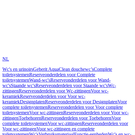
NL
Wc's en urinoirs
Geberit AquaClean douchewc’s
Complete
toiletsystemen
Reserveonderdelen voor Complete
toiletsystemen
Wand-wc's
Reserveonderdelen voor Wand-
wc's
Staande wc's
Reserveonderdelen voor Staande wc's
Wc-
zittingen
Reserveonderdelen voor Wc-zittingen
Voor wc-
keramiek
Reserveonderdelen voor Voor wc-
keramiek
Designplaten
Reserveonderdelen voor Designplaten
Voor
complete toiletsystemen
Reserveonderdelen voor Voor complete
toiletsystemen
Voor wc-zittingen
Reserveonderdelen voor Voor wc-
zittingen
Toebehoren
Reserveonderdelen voor Toebehoren
Voor
complete toiletsystemen
Voor wc-zittingen
Reserveonderdelen voor
Voor wc-zittingen
Voor wc-zittingen en complete
toiletsystemen
Wc's
Verbruiksmateriaal
Functie-eenheden
Wc's en wc-