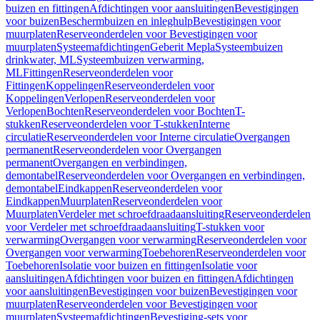
buizen en fittingen
Afdichtingen voor aansluitingen
Bevestigingen
voor buizen
Beschermbuizen en inleghulp
Bevestigingen voor
muurplaten
Reserveonderdelen voor Bevestigingen voor
muurplaten
Systeemafdichtingen
Geberit Mepla
Systeembuizen
drinkwater, ML
Systeembuizen verwarming,
ML
Fittingen
Reserveonderdelen voor
Fittingen
Koppelingen
Reserveonderdelen voor
Koppelingen
Verlopen
Reserveonderdelen voor
Verlopen
Bochten
Reserveonderdelen voor Bochten
T-
stukken
Reserveonderdelen voor T-stukken
Interne
circulatie
Reserveonderdelen voor Interne circulatie
Overgangen
permanent
Reserveonderdelen voor Overgangen
permanent
Overgangen en verbindingen,
demontabel
Reserveonderdelen voor Overgangen en verbindingen,
demontabel
Eindkappen
Reserveonderdelen voor
Eindkappen
Muurplaten
Reserveonderdelen voor
Muurplaten
Verdeler met schroefdraadaansluiting
Reserveonderdelen
voor Verdeler met schroefdraadaansluiting
T-stukken voor
verwarming
Overgangen voor verwarming
Reserveonderdelen voor
Overgangen voor verwarming
Toebehoren
Reserveonderdelen voor
Toebehoren
Isolatie voor buizen en fittingen
Isolatie voor
aansluitingen
Afdichtingen voor buizen en fittingen
Afdichtingen
voor aansluitingen
Bevestigingen voor buizen
Bevestigingen voor
muurplaten
Reserveonderdelen voor Bevestigingen voor
muurplaten
Systeemafdichtingen
Bevestiging-sets voor