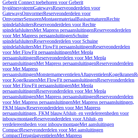
Geberit Connect toebehoren voor Geberit
hygiënesysteem
Gateways
Reserveonderdelen voor
Gateways
Omvormer
Reserveonderdelen voor
Omvormer
Sensoren
Montagemateriaal
Basisarmaturen
Rechte
spindelafsluiters
Reserveonderdelen voor Rechte
spindelafsluiters
Met Mapress persaansluitingen
Reserveonderdelen
voor Met Mapress persaansluitingen
Schuine
spindelafsluiters
Reserveonderdelen voor Schuine
spindelafsluiters
Met FlowFit persaansluitingen
Reserveonderdelen
voor Met FlowFit persaansluitingen
Met Mepla
persaansluitingen
Reserveonderdelen voor Met Mepla
persaansluitingen
Met Mapress persaansluitingen
Reserveonderdelen
voor Met Mapress
persaansluitingen
Monsternameventielen
Aftapventielen
Kogelkranen
R
voor Kogelkranen
Met FlowFit persaansluitingen
Reserveonderdelen
voor Met FlowFit persaansluitingen
Met Mepla
persaansluitingen
Reserveonderdelen voor Met Mepla
persaansluitingen
Met Mapress persaansluitingen
Reserveonderdelen
voor Met Mapress persaansluitingen
Met Mapress persaansluitingen,
FKM blauw
Reserveonderdelen voor Met Mapress
persaansluitingen, FKM blauw
Afsluit- en verdelereenheden voor
inbouwmontage
Reserveonderdelen voor Afsluit- en
verdelereenheden voor inbouwmontage
Met aansluitingen
Compact
Reserveonderdelen voor Met aansluitingen
Compact
Terugslagventielen
Met Mapress