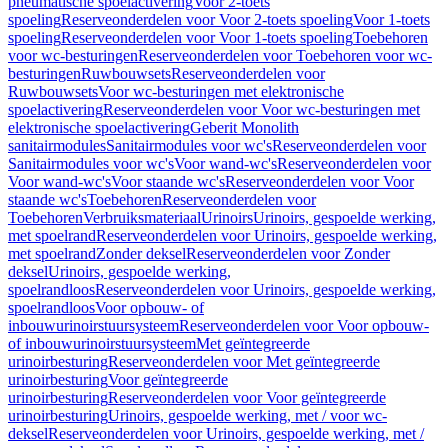
pneumatische spoelactivering
Voor 2-toets
spoeling
Reserveonderdelen voor Voor 2-toets spoeling
Voor 1-toets
spoeling
Reserveonderdelen voor Voor 1-toets spoeling
Toebehoren
voor wc-besturingen
Reserveonderdelen voor Toebehoren voor wc-
besturingen
Ruwbouwsets
Reserveonderdelen voor
Ruwbouwsets
Voor wc-besturingen met elektronische
spoelactivering
Reserveonderdelen voor Voor wc-besturingen met
elektronische spoelactivering
Geberit Monolith
sanitairmodules
Sanitairmodules voor wc's
Reserveonderdelen voor
Sanitairmodules voor wc's
Voor wand-wc's
Reserveonderdelen voor
Voor wand-wc's
Voor staande wc's
Reserveonderdelen voor Voor
staande wc's
Toebehoren
Reserveonderdelen voor
Toebehoren
Verbruiksmateriaal
Urinoirs
Urinoirs, gespoelde werking,
met spoelrand
Reserveonderdelen voor Urinoirs, gespoelde werking,
met spoelrand
Zonder deksel
Reserveonderdelen voor Zonder
deksel
Urinoirs, gespoelde werking,
spoelrandloos
Reserveonderdelen voor Urinoirs, gespoelde werking,
spoelrandloos
Voor opbouw- of
inbouwurinoirstuursysteem
Reserveonderdelen voor Voor opbouw-
of inbouwurinoirstuursysteem
Met geïntegreerde
urinoirbesturing
Reserveonderdelen voor Met geïntegreerde
urinoirbesturing
Voor geïntegreerde
urinoirbesturing
Reserveonderdelen voor Voor geïntegreerde
urinoirbesturing
Urinoirs, gespoelde werking, met / voor wc-
deksel
Reserveonderdelen voor Urinoirs, gespoelde werking, met /