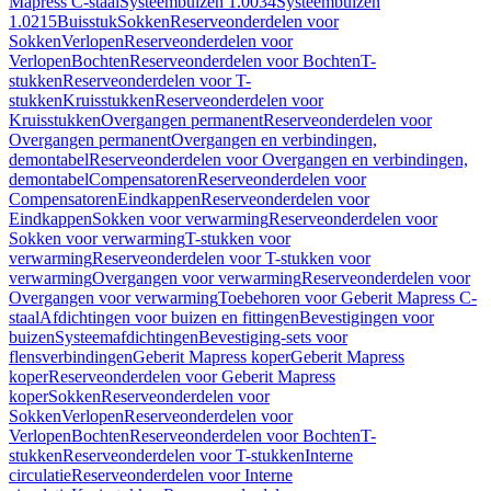
Mapress C-staal
Systeembuizen 1.0034
Systeembuizen
1.0215
Buisstuk
Sokken
Reserveonderdelen voor
Sokken
Verlopen
Reserveonderdelen voor
Verlopen
Bochten
Reserveonderdelen voor Bochten
T-
stukken
Reserveonderdelen voor T-
stukken
Kruisstukken
Reserveonderdelen voor
Kruisstukken
Overgangen permanent
Reserveonderdelen voor
Overgangen permanent
Overgangen en verbindingen,
demontabel
Reserveonderdelen voor Overgangen en verbindingen,
demontabel
Compensatoren
Reserveonderdelen voor
Compensatoren
Eindkappen
Reserveonderdelen voor
Eindkappen
Sokken voor verwarming
Reserveonderdelen voor
Sokken voor verwarming
T-stukken voor
verwarming
Reserveonderdelen voor T-stukken voor
verwarming
Overgangen voor verwarming
Reserveonderdelen voor
Overgangen voor verwarming
Toebehoren voor Geberit Mapress C-
staal
Afdichtingen voor buizen en fittingen
Bevestigingen voor
buizen
Systeemafdichtingen
Bevestiging-sets voor
flensverbindingen
Geberit Mapress koper
Geberit Mapress
koper
Reserveonderdelen voor Geberit Mapress
koper
Sokken
Reserveonderdelen voor
Sokken
Verlopen
Reserveonderdelen voor
Verlopen
Bochten
Reserveonderdelen voor Bochten
T-
stukken
Reserveonderdelen voor T-stukken
Interne
circulatie
Reserveonderdelen voor Interne