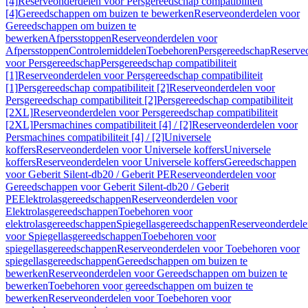
[4]
Reserveonderdelen voor Persgereedschap compatibiliteit
[4]
Gereedschappen om buizen te bewerken
Reserveonderdelen voor
Gereedschappen om buizen te
bewerken
Afpersstoppen
Reserveonderdelen voor
Afpersstoppen
Controlemiddelen
Toebehoren
Persgereedschap
Reserve
voor Persgereedschap
Persgereedschap compatibiliteit
[1]
Reserveonderdelen voor Persgereedschap compatibiliteit
[1]
Persgereedschap compatibiliteit [2]
Reserveonderdelen voor
Persgereedschap compatibiliteit [2]
Persgereedschap compatibiliteit
[2XL]
Reserveonderdelen voor Persgereedschap compatibiliteit
[2XL]
Persmachines compatibiliteit [4] / [2]
Reserveonderdelen voor
Persmachines compatibiliteit [4] / [2]
Universele
koffers
Reserveonderdelen voor Universele koffers
Universele
koffers
Reserveonderdelen voor Universele koffers
Gereedschappen
voor Geberit Silent-db20 / Geberit PE
Reserveonderdelen voor
Gereedschappen voor Geberit Silent-db20 / Geberit
PE
Elektrolasgereedschappen
Reserveonderdelen voor
Elektrolasgereedschappen
Toebehoren voor
elektrolasgereedschappen
Spiegellasgereedschappen
Reserveonderdele
voor Spiegellasgereedschappen
Toebehoren voor
spiegellasgereedschappen
Reserveonderdelen voor Toebehoren voor
spiegellasgereedschappen
Gereedschappen om buizen te
bewerken
Reserveonderdelen voor Gereedschappen om buizen te
bewerken
Toebehoren voor gereedschappen om buizen te
bewerken
Reserveonderdelen voor Toebehoren voor