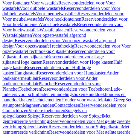
Voor fonteinen
Voor wastafels
Reserveonderdelen voor Voor
wastafels
Voor dubbele wastafels
Reserveonderdelen voor Voor
dubbele wastafels
Voor meubelwastafels
Reserveonderdelen voor
Voor meubelwastafels
Voor hoekfonteinen
Reserveonderdelen voor
Voor hoekfonteinen
Voor hoekwastafels
Reserveonderdelen voor
Voor hoekwastafels
Wastafelplaaten
Reserveonderdelen voor
Wastafelplaaten
Voor opzetwastafel afgerond
design
Reserveonderdelen voor Voor opzetwastafel afgerond
design
Voor opzetwastafel rechthoekig
Reserveonderdelen voor Voor
opzetwastafel rechthoekig
Zijkasten
Reserveonderdelen voor
Zijkasten
Lage zijkasten
Reserveonderdelen voor Lage
zijkasten
Hoge kasten
Reserveonderdelen voor Hoge kasten
Half
hoge kasten
Reserveonderdelen voor Half hoge
kasten
Hangkasten
Reserveonderdelen voor Hangkasten
Ander
badkamermeubilair
Reserveonderdelen voor Ander
badkamermeubilair
Planchet
Reserveonderdelen voor
Planchet
Toebehoren
Reserveonderdelen voor Toebehoren
Lade-
indelers voor schuifladen en indelingsboxen
Handdoekhouders en
handdoekhaken
Lichtelementen
Houder voor wastafelplaten
Greep
Set
steunpoten
Magneetwanden
Contactdozen
Reserveonderdelen voor
Contactdozen
Verdere toebehoren
Spiegels en
spiegelkasten
Spiegel
Reserveonderdelen voor Spiegel
Met
geïntegreerde verlichting
Reserveonderdelen voor Met geïntegreerde
verlichting
Spiegelkasten
Reserveonderdelen voor Spiegelkasten
Met
geïntegreerde verlichting
Reserveonderdelen voor Met geïntegreerde