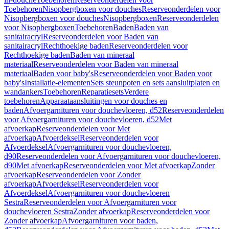
Toebehoren
Nisopbergboxen voor douches
Reserveonderdelen voor
Nisopbergboxen voor douches
Nisopbergboxen
Reserveonderdelen
voor Nisopbergboxen
Toebehoren
Baden
Baden van
sanitairacryl
Reserveonderdelen voor Baden van
sanitairacryl
Rechthoekige baden
Reserveonderdelen voor
Rechthoekige baden
Baden van mineraal
materiaal
Reserveonderdelen voor Baden van mineraal
materiaal
Baden voor baby's
Reserveonderdelen voor Baden voor
baby's
Installatie-elementen
Sets steunpoten en sets aansluitplaten en
wandankers
Toebehoren
Reparatiesets
Verdere
toebehoren
Apparaataansluitingen voor douches en
baden
Afvoergarnituren voor douchevloeren, d52
Reserveonderdelen
voor Afvoergarnituren voor douchevloeren, d52
Met
afvoerkap
Reserveonderdelen voor Met
afvoerkap
Afvoerdeksel
Reserveonderdelen voor
Afvoerdeksel
Afvoergarnituren voor douchevloeren,
d90
Reserveonderdelen voor Afvoergarnituren voor douchevloeren,
d90
Met afvoerkap
Reserveonderdelen voor Met afvoerkap
Zonder
afvoerkap
Reserveonderdelen voor Zonder
afvoerkap
Afvoerdeksel
Reserveonderdelen voor
Afvoerdeksel
Afvoergarnituren voor douchevloeren
Sestra
Reserveonderdelen voor Afvoergarnituren voor
douchevloeren Sestra
Zonder afvoerkap
Reserveonderdelen voor
Zonder afvoerkap
Afvoergarnituren voor baden,