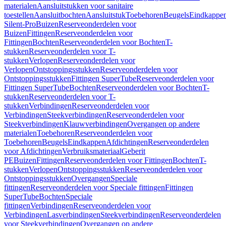
materialen
Aansluitstukken voor sanitaire
toestellen
Aansluitbochten
Aansluitstuk
Toebehoren
Beugels
Eindkappe
Silent-Pro
Buizen
Reserveonderdelen voor
Buizen
Fittingen
Reserveonderdelen voor
Fittingen
Bochten
Reserveonderdelen voor Bochten
T-
stukken
Reserveonderdelen voor T-
stukken
Verlopen
Reserveonderdelen voor
Verlopen
Ontstoppingsstukken
Reserveonderdelen voor
Ontstoppingsstukken
Fittingen SuperTube
Reserveonderdelen voor
Fittingen SuperTube
Bochten
Reserveonderdelen voor Bochten
T-
stukken
Reserveonderdelen voor T-
stukken
Verbindingen
Reserveonderdelen voor
Verbindingen
Steekverbindingen
Reserveonderdelen voor
Steekverbindingen
Klauwverbindingen
Overgangen op andere
materialen
Toebehoren
Reserveonderdelen voor
Toebehoren
Beugels
Eindkappen
Afdichtingen
Reserveonderdelen
voor Afdichtingen
Verbruiksmateriaal
Geberit
PE
Buizen
Fittingen
Reserveonderdelen voor Fittingen
Bochten
T-
stukken
Verlopen
Ontstoppingsstukken
Reserveonderdelen voor
Ontstoppingsstukken
Overgangen
Speciale
fittingen
Reserveonderdelen voor Speciale fittingen
Fittingen
SuperTube
Bochten
Speciale
fittingen
Verbindingen
Reserveonderdelen voor
Verbindingen
Lasverbindingen
Steekverbindingen
Reserveonderdelen
voor Steekverbindingen
Overgangen op andere