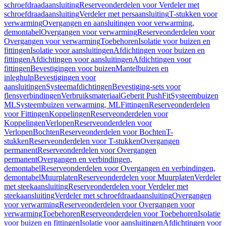
schroefdraadaansluiting
Reserveonderdelen voor Verdeler met
schroefdraadaansluiting
Verdeler met persaansluiting
T-stukken voor
verwarming
Overgangen en aansluitingen voor verwarming,
demontabel
Overgangen voor verwarming
Reserveonderdelen voor
Overgangen voor verwarming
Toebehoren
Isolatie voor buizen en
fittingen
Isolatie voor aansluitingen
Afdichtingen voor buizen en
fittingen
Afdichtingen voor aansluitingen
Afdichtingen voor
fittingen
Bevestigingen voor buizen
Mantelbuizen en
inleghulp
Bevestigingen voor
aansluitingen
Systeemafdichtingen
Bevestiging-sets voor
flensverbindingen
Verbruiksmateriaal
Geberit PushFit
Systeembuizen
ML
Systeembuizen verwarming, ML
Fittingen
Reserveonderdelen
voor Fittingen
Koppelingen
Reserveonderdelen voor
Koppelingen
Verlopen
Reserveonderdelen voor
Verlopen
Bochten
Reserveonderdelen voor Bochten
T-
stukken
Reserveonderdelen voor T-stukken
Overgangen
permanent
Reserveonderdelen voor Overgangen
permanent
Overgangen en verbindingen,
demontabel
Reserveonderdelen voor Overgangen en verbindingen,
demontabel
Muurplaten
Reserveonderdelen voor Muurplaten
Verdeler
met steekaansluiting
Reserveonderdelen voor Verdeler met
steekaansluiting
Verdeler met schroefdraadaansluiting
Overgangen
voor verwarming
Reserveonderdelen voor Overgangen voor
verwarming
Toebehoren
Reserveonderdelen voor Toebehoren
Isolatie
voor buizen en fittingen
Isolatie voor aansluitingen
Afdichtingen voor