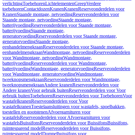
verlichting
Toebehoren
Lichtelementen
Greep
Verdere
toebehoren
Contactdozen
Kranen
Kranen
Reserveonderdelen voor
Kranen
Staande montage, netvoeding
Reserveonderdelen voor
Staande montage, netvoeding
Staande montage,
batterijvoeding
Reserveonderdelen voor Staande montage,
batterijvoeding
Staande montage,
generatorvoeding
Reserveonderdelen voor Staande montage,
generatorvoeding
Staande montage,
eenhandelmengkraan
Reserveonderdelen voor Staande montage,
eenhandelmengkraan
Wandmontage, netvoeding
Reserveonderdelen
voor Wandmontage, netvoeding
Wandmontage,
batterijvoeding
Reserveonderdelen voor Wandmontage,
batterijvoeding
Wandmontage, generatorvoeding
Reserveonderdelen
voor Wandmontage, generatorvoeding
Wandmontage,
tweeknopsmengkraan
Reserveonderdelen voor Wandmontage,
tweeknopsmengkraan
Andere kranen
Reserveonderdelen voor
Andere kranen
Voor gebruik buiten
Reserveonderdelen voor Voor
gebruik buiten
Toebehoren
Reserveonderdelen voor Toebehoren
Voor
wastafelkranen
Reserveonderdelen voor Voor
wastafelkranen
Toestelaansluitingen voor wastafels, spoelbakken,
toestellen en gootstenen
Afvoergarnituren voor
wastafels
Reserveonderdelen voor Afvoergarnituren voor
wastafels
Buissifons
Reserveonderdelen voor Buissifons
Buissifons,
ruimtesparend model
Reserveonderdelen voor Buissifons,
ruimtesparend model
Dompelbuissifons voor