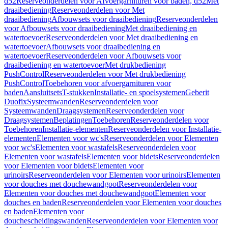
d52
Reserveonderdelen voor Afvoergarnituren voor baden, d52
Met
draaibediening
Reserveonderdelen voor Met
draaibediening
Afbouwsets voor draaibediening
Reserveonderdelen
voor Afbouwsets voor draaibediening
Met draaibediening en
watertoevoer
Reserveonderdelen voor Met draaibediening en
watertoevoer
Afbouwsets voor draaibediening en
watertoevoer
Reserveonderdelen voor Afbouwsets voor
draaibediening en watertoevoer
Met drukbediening
PushControl
Reserveonderdelen voor Met drukbediening
PushControl
Toebehoren voor afvoergarnituren voor
baden
Aansluitsets
T-stukken
Installatie- en spoelsystemen
Geberit
Duofix
Systeemwanden
Reserveonderdelen voor
Systeemwanden
Draagsystemen
Reserveonderdelen voor
Draagsystemen
Beplatingen
Toebehoren
Reserveonderdelen voor
Toebehoren
Installatie-elementen
Reserveonderdelen voor Installatie-
elementen
Elementen voor wc's
Reserveonderdelen voor Elementen
voor wc's
Elementen voor wastafels
Reserveonderdelen voor
Elementen voor wastafels
Elementen voor bidets
Reserveonderdelen
voor Elementen voor bidets
Elementen voor
urinoirs
Reserveonderdelen voor Elementen voor urinoirs
Elementen
voor douches met douchewandgoot
Reserveonderdelen voor
Elementen voor douches met douchewandgoot
Elementen voor
douches en baden
Reserveonderdelen voor Elementen voor douches
en baden
Elementen voor
douchescheidingswanden
Reserveonderdelen voor Elementen voor