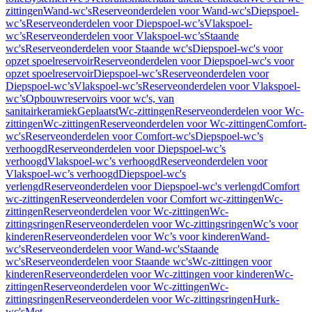
zittingen
Wand-wc's
Reserveonderdelen voor Wand-wc's
Diepspoel-
wc’s
Reserveonderdelen voor Diepspoel-wc’s
Vlakspoel-
wc’s
Reserveonderdelen voor Vlakspoel-wc’s
Staande
wc's
Reserveonderdelen voor Staande wc's
Diepspoel-wc's voor
opzet spoelreservoir
Reserveonderdelen voor Diepspoel-wc's voor
opzet spoelreservoir
Diepspoel-wc’s
Reserveonderdelen voor
Diepspoel-wc’s
Vlakspoel-wc’s
Reserveonderdelen voor Vlakspoel-
wc’s
Opbouwreservoirs voor wc's, van
sanitairkeramiek
Geplaatst
Wc-zittingen
Reserveonderdelen voor Wc-
zittingen
Wc-zittingen
Reserveonderdelen voor Wc-zittingen
Comfort-
wc's
Reserveonderdelen voor Comfort-wc's
Diepspoel-wc’s
verhoogd
Reserveonderdelen voor Diepspoel-wc’s
verhoogd
Vlakspoel-wc’s verhoogd
Reserveonderdelen voor
Vlakspoel-wc’s verhoogd
Diepspoel-wc's
verlengd
Reserveonderdelen voor Diepspoel-wc's verlengd
Comfort
wc-zittingen
Reserveonderdelen voor Comfort wc-zittingen
Wc-
zittingen
Reserveonderdelen voor Wc-zittingen
Wc-
zittingsringen
Reserveonderdelen voor Wc-zittingsringen
Wc’s voor
kinderen
Reserveonderdelen voor Wc’s voor kinderen
Wand-
wc's
Reserveonderdelen voor Wand-wc's
Staande
wc's
Reserveonderdelen voor Staande wc's
Wc-zittingen voor
kinderen
Reserveonderdelen voor Wc-zittingen voor kinderen
Wc-
zittingen
Reserveonderdelen voor Wc-zittingen
Wc-
zittingsringen
Reserveonderdelen voor Wc-zittingsringen
Hurk-
wc's
Met