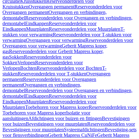
circulatie
Kruisstukken
Reserveonderdelen voor
Kruisstukken
Overgangen permanent
Reserveonderdelen voor
Overgangen permanent
Overgangen en verbindingen,
demontabel
Reserveonderdelen voor Overgangen en verbindingen,
demontabel
Eindkappen
Reserveonderdelen voor
Eindkappen
Muurplaten
Reserveonderdelen voor Muurplaten
T-
stukken voor verwarming
Reserveonderdelen voor T-stukken voor
verwarming
Overgangen voor verwarming
Reserveonderdelen voor
Overgangen voor verwarming
Geberit Mapress koper,
gas
Reserveonderdelen voor Geberit Mapress koper,
gas
Sokken
Reserveonderdelen voor
Sokken
Verlopen
Reserveonderdelen voor
Verlopen
Bochten
Reserveonderdelen voor Bochten
T-
stukken
Reserveonderdelen voor T-stukken
Overgangen
permanent
Reserveonderdelen voor Overgangen
permanent
Overgangen en verbindingen,
demontabel
Reserveonderdelen voor Overgangen en verbindingen,
demontabel
Eindkappen
Reserveonderdelen voor
Eindkappen
Muurplaten
Reserveonderdelen voor
Muurplaten
Toebehoren voor Mapress koper
Reserveonderdelen voor
Toebehoren voor Mapress koper
Isolatie voor
aansluitingen
Afdichtingen voor buizen en fittingen
Bevestigingen
voor buizen
Bevestigingen voor muurplaten
Reserveonderdelen voor
Bevestigingen voor muurplaten
Systeemafdichtingen
Bevestiging-sets
voor flensverbindingen
Geberit Mapress CuNiFe
Geberit Mapress