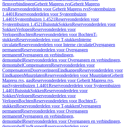
flensverbindingen
Geberit Mapress rvs
Geberit Mapress
rvs
Reserveonderdelen voor Geberit Mapress rvs
Systeembuizen
1.4401
Reserveonderdelen voor Systeembuizen
1.4401
Systeembuizen 1.4521
Reserveonderdelen voor
Systeembuizen 1.4521
Buisstuk
Sokken
Reserveonderdelen voor
Sokken
Verlopen
Reserveonderdelen voor
Verlopen
Bochten
Reserveonderdelen voor Bochten
T-
stukken
Reserveonderdelen voor T-stukken
Interne
circulatie
Reserveonderdelen voor Interne circulatie
Overgangen
permanent
Reserveonderdelen voor Overgangen
permanent
Overgangen en verbindingen,
demontabel
Reserveonderdelen voor Overgangen en verbindingen,
demontabel
Compensatoren
Reserveonderdelen voor
Compensatoren
Doorvoeringen
Eindkappen
Reserveonderdelen voor
Eindkappen
Muurplaten
Reserveonderdelen voor Muurplaten
Geberit
Mapress rvs, gas
Reserveonderdelen voor Geberit Mapress rvs,
gas
Systeembuizen 1.4401
Reserveonderdelen voor Systeembuizen
1.4401
Buisstuk
Sokken
Reserveonderdelen voor
Sokken
Verlopen
Reserveonderdelen voor
Verlopen
Bochten
Reserveonderdelen voor Bochten
T-
stukken
Reserveonderdelen voor T-stukken
Overgangen
permanent
Reserveonderdelen voor Overgangen
permanent
Overgangen en verbindingen,
demontabel
Reserveonderdelen voor Overgangen en verbindingen,
demontabel
Eindkappen
Reserveonderdelen voor