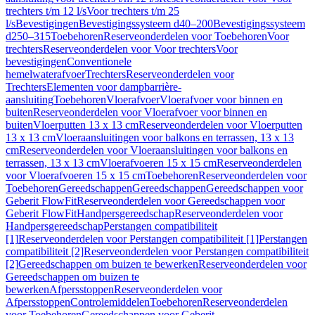
trechters t/m 12 l/s
Voor trechters t/m 25
l/s
Bevestigingen
Bevestigingssysteem d40–200
Bevestigingssysteem
d250–315
Toebehoren
Reserveonderdelen voor Toebehoren
Voor
trechters
Reserveonderdelen voor Voor trechters
Voor
bevestigingen
Conventionele
hemelwaterafvoer
Trechters
Reserveonderdelen voor
Trechters
Elementen voor dampbarrière-
aansluiting
Toebehoren
Vloerafvoer
Vloerafvoer voor binnen en
buiten
Reserveonderdelen voor Vloerafvoer voor binnen en
buiten
Vloerputten 13 x 13 cm
Reserveonderdelen voor Vloerputten
13 x 13 cm
Vloeraansluitingen voor balkons en terrassen, 13 x 13
cm
Reserveonderdelen voor Vloeraansluitingen voor balkons en
terrassen, 13 x 13 cm
Vloerafvoeren 15 x 15 cm
Reserveonderdelen
voor Vloerafvoeren 15 x 15 cm
Toebehoren
Reserveonderdelen voor
Toebehoren
Gereedschappen
Gereedschappen
Gereedschappen voor
Geberit FlowFit
Reserveonderdelen voor Gereedschappen voor
Geberit FlowFit
Handpersgereedschap
Reserveonderdelen voor
Handpersgereedschap
Perstangen compatibiliteit
[1]
Reserveonderdelen voor Perstangen compatibiliteit [1]
Perstangen
compatibiliteit [2]
Reserveonderdelen voor Perstangen compatibiliteit
[2]
Gereedschappen om buizen te bewerken
Reserveonderdelen voor
Gereedschappen om buizen te
bewerken
Afpersstoppen
Reserveonderdelen voor
Afpersstoppen
Controlemiddelen
Toebehoren
Reserveonderdelen
voor Toebehoren
Gereedschappen voor Geberit