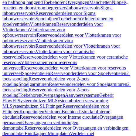
en halfhoog hangend
Toebehoren
Overgangen
Manchetten
Nippels,
rozetten en doorstroombegrenzers
Inbouwreservoirs
Sigma
inbouwreservoirs
Reserveonderdelen voor Sigma
inbouwreservoirs
Spoelpijpen
Toebehoren
Vlotterkranen en
spoelventielen
Vlotterkranen
Reserveonderdelen voor
Vlotterkranen
Vlotterkranen voor
opbouwreservoirs
Reserveonderdelen voor Vlotterkranen voor
opbouwreservoirs
Vlotterkranen voor
inbouwreservoirs
Reserveonderdelen voor Vlotterkranen voor
inbouwreservoirs
Vlotterkranen voor ceramische
reservoirs
Reserveonderdelen voor Vlotterkranen voor ceramische
reservoirs
Vlotterkranen voor reservoirs
universeel
Reserveonderdelen voor Vlotterkranen voor reservoirs
universeel
Spoelventielen
Reserveonderdelen voor Spoelventielen
2-
toets spoeling
Reserveonderdelen voor 2-toets
spoeling
Spoelgarnituren
Reserveonderdelen voor Spoelgarnituren
2-
toets spoeling
Reserveonderdelen voor 2-toets
spoeling
Toebehoren
Overgangen
Aanvoersystemen
Geberit
FlowFit
Systeembuizen ML
Systeembuizen verwarming
ML
Systeembuizen SL
Fittingen
Reserveonderdelen voor
Fittingen
Koppelingen
Verlopen
Bochten
T-stukken
Interne
circulatie
Reserveonderdelen voor Interne circulatie
Overgangen
permanent
Overgangen en verbindingen,
demontabel
Reserveonderdelen voor Overgangen en verbindingen,
demontabel
Eindkappen
Muurplaten
Verdeler met