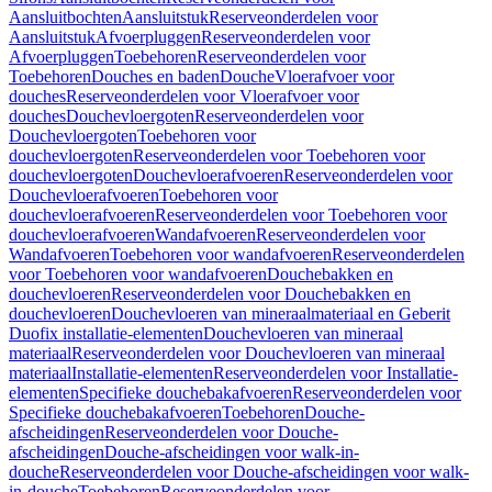
Aansluitbochten
Aansluitstuk
Reserveonderdelen voor
Aansluitstuk
Afvoerpluggen
Reserveonderdelen voor
Afvoerpluggen
Toebehoren
Reserveonderdelen voor
Toebehoren
Douches en baden
Douche
Vloerafvoer voor
douches
Reserveonderdelen voor Vloerafvoer voor
douches
Douchevloergoten
Reserveonderdelen voor
Douchevloergoten
Toebehoren voor
douchevloergoten
Reserveonderdelen voor Toebehoren voor
douchevloergoten
Douchevloerafvoeren
Reserveonderdelen voor
Douchevloerafvoeren
Toebehoren voor
douchevloerafvoeren
Reserveonderdelen voor Toebehoren voor
douchevloerafvoeren
Wandafvoeren
Reserveonderdelen voor
Wandafvoeren
Toebehoren voor wandafvoeren
Reserveonderdelen
voor Toebehoren voor wandafvoeren
Douchebakken en
douchevloeren
Reserveonderdelen voor Douchebakken en
douchevloeren
Douchevloeren van mineraalmateriaal en Geberit
Duofix installatie-elementen
Douchevloeren van mineraal
materiaal
Reserveonderdelen voor Douchevloeren van mineraal
materiaal
Installatie-elementen
Reserveonderdelen voor Installatie-
elementen
Specifieke douchebakafvoeren
Reserveonderdelen voor
Specifieke douchebakafvoeren
Toebehoren
Douche-
afscheidingen
Reserveonderdelen voor Douche-
afscheidingen
Douche-afscheidingen voor walk-in-
douche
Reserveonderdelen voor Douche-afscheidingen voor walk-
in-douche
Toebehoren
Reserveonderdelen voor