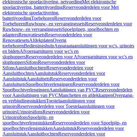
elektronische spoelactivering, netvoeding
Met elektronische
spoelactivering, batterijvoeding
Reserveonderdelen voor Met
elektronische spoelactivering,
batterijvoeding
Toebehoren
Reserveonderdelen voor
Toebehoren
Ruwbouw- en vervangingssets
Reserveonderdelen voor
Ruwbouw- en vervangingssets
Spoelpijpen, spoelbochten en
adapters
Renovatiesets
Reserveonderdelen voor
Renovatiesets
Afdekplaten
Overig
toebehoren
Bedieningshulp
Apparaataansluitingen voor wc's, urinoirs
en bidets
Afvoergarnituren voor wc's en
slophoppers
Reserveonderdelen voor Afvoergarnituren voor wc's en
slophoppers
Sifons
Reserveonderdelen voor
Sifons
Aansluitbochten
Reserveonderdelen voor
Aansluitbochten
Aansluitstuk
Reserveonderdelen voor
Aansluitstuk
Aansluitsets
Reserveonderdelen voor
Aansluitsets
Spoelbochtverlengingen
Reserveonderdelen voor
Spoelbochtverlengingen
Aansluitingen van PVC
Reserveonderdelen
voor Aansluitingen van PVC
Manchetten en afdekkappen
Overgang-
en verbindingsstukken
Toestelaansluitingen voor
urinoirs
Reserveonderdelen voor Toestelaansluitingen voor
urinoirs
Urinoirsifons
Reserveonderdelen voor
Urinoirsifons
Spoelpijp- en
spoelbochtverlengstukken
Reserveonderdelen voor Spoelpijp- en
spoelbochtverlengstukken
Aansluitstuk
Reserveonderdelen voor
Aansluitstuk
Aansluitbochten
Reserveonderdelen voor