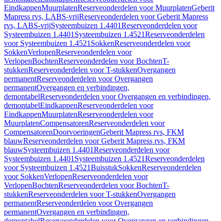
Eindkappen
Muurplaten
Reserveonderdelen voor Muurplaten
Geberit
Mapress rvs, LABS-vrij
Reserveonderdelen voor Geberit Mapress
rvs, LABS-vrij
Systeembuizen 1.4401
Reserveonderdelen voor
Systeembuizen 1.4401
Systeembuizen 1.4521
Reserveonderdelen
voor Systeembuizen 1.4521
Sokken
Reserveonderdelen voor
Sokken
Verlopen
Reserveonderdelen voor
Verlopen
Bochten
Reserveonderdelen voor Bochten
T-
stukken
Reserveonderdelen voor T-stukken
Overgangen
permanent
Reserveonderdelen voor Overgangen
permanent
Overgangen en verbindingen,
demontabel
Reserveonderdelen voor Overgangen en verbindingen,
demontabel
Eindkappen
Reserveonderdelen voor
Eindkappen
Muurplaten
Reserveonderdelen voor
Muurplaten
Compensatoren
Reserveonderdelen voor
Compensatoren
Doorvoeringen
Geberit Mapress rvs, FKM
blauw
Reserveonderdelen voor Geberit Mapress rvs, FKM
blauw
Systeembuizen 1.4401
Reserveonderdelen voor
Systeembuizen 1.4401
Systeembuizen 1.4521
Reserveonderdelen
voor Systeembuizen 1.4521
Buisstuk
Sokken
Reserveonderdelen
voor Sokken
Verlopen
Reserveonderdelen voor
Verlopen
Bochten
Reserveonderdelen voor Bochten
T-
stukken
Reserveonderdelen voor T-stukken
Overgangen
permanent
Reserveonderdelen voor Overgangen
permanent
Overgangen en verbindingen,
demontabel
Reserveonderdelen voor Overgangen en verbindingen,