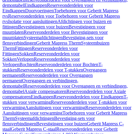
demontabel
Eindkappen
Reserveonderdelen voor
Eindkappen
Doorvoeringen
Toebehoren voor Geberit Mapress
rvs
Reserveonderdelen voor Toebehoren voor Geberit Mapress
rvs
Isolatie voor aansluitingen
Afdichtingen voor buizen en
fittingen
Bevestigingen voor buizen
Bevestigingen voor
muurplaten
Reserveonderdelen voor Bevestigingen voor
muurplaten
Systeemafdichtingen
Bevestiging-sets voor
flensverbindingen
Geberit Mapress Therm
Systeembuizen
Therm
Fittingen
Reserveonderdelen voor
Fittingen
Sokken
Reserveonderdelen voor
Sokken
Verlopen
Reserveonderdelen voor
Verlopen
Bochten
Reserveonderdelen voor Bochten
T-
stukken
Reserveonderdelen voor T-stukken
Overgangen
permanent
Reserveonderdelen voor Overgangen
permanent
Overgangen en verbindingen,
demontabel
Reserveonderdelen voor Overgangen en verbindingen,
demontabel
Axiale compensatoren
Reserveonderdelen voor Axiale
compensatoren
Eindkappen
Reserveonderdelen voor Eindkappen
T-
stukken voor verwarming
Reserveonderdelen voor T-stukken voor
verwarming
Aansluitingen voor verwarming
Reserveonderdelen voor
Aansluitingen voor verwarming
Toebehoren voor Geberit Mapress
Therm
Systeemafdichtingen
Bevestiging-sets voor
flensverbindingen
Bevestigingen voor buizen
Geberit Mapress C-
staal
Geberit Mapress C-staal
Reserveonderdelen voor Geberit