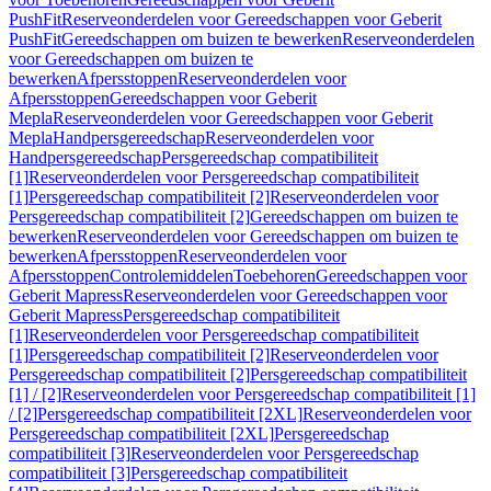
PushFit
Reserveonderdelen voor Gereedschappen voor Geberit
PushFit
Gereedschappen om buizen te bewerken
Reserveonderdelen
voor Gereedschappen om buizen te
bewerken
Afpersstoppen
Reserveonderdelen voor
Afpersstoppen
Gereedschappen voor Geberit
Mepla
Reserveonderdelen voor Gereedschappen voor Geberit
Mepla
Handpersgereedschap
Reserveonderdelen voor
Handpersgereedschap
Persgereedschap compatibiliteit
[1]
Reserveonderdelen voor Persgereedschap compatibiliteit
[1]
Persgereedschap compatibiliteit [2]
Reserveonderdelen voor
Persgereedschap compatibiliteit [2]
Gereedschappen om buizen te
bewerken
Reserveonderdelen voor Gereedschappen om buizen te
bewerken
Afpersstoppen
Reserveonderdelen voor
Afpersstoppen
Controlemiddelen
Toebehoren
Gereedschappen voor
Geberit Mapress
Reserveonderdelen voor Gereedschappen voor
Geberit Mapress
Persgereedschap compatibiliteit
[1]
Reserveonderdelen voor Persgereedschap compatibiliteit
[1]
Persgereedschap compatibiliteit [2]
Reserveonderdelen voor
Persgereedschap compatibiliteit [2]
Persgereedschap compatibiliteit
[1] / [2]
Reserveonderdelen voor Persgereedschap compatibiliteit [1]
/ [2]
Persgereedschap compatibiliteit [2XL]
Reserveonderdelen voor
Persgereedschap compatibiliteit [2XL]
Persgereedschap
compatibiliteit [3]
Reserveonderdelen voor Persgereedschap
compatibiliteit [3]
Persgereedschap compatibiliteit