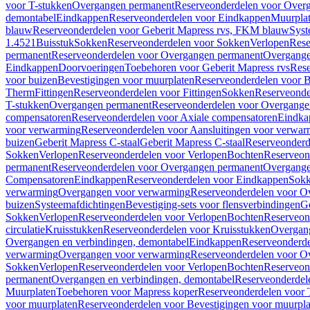
voor T-stukken
Overgangen permanent
Reserveonderdelen voor Over
demontabel
Eindkappen
Reserveonderdelen voor Eindkappen
Muurpla
blauw
Reserveonderdelen voor Geberit Mapress rvs, FKM blauw
Syst
1.4521
Buisstuk
Sokken
Reserveonderdelen voor Sokken
Verlopen
Rese
permanent
Reserveonderdelen voor Overgangen permanent
Overgange
Eindkappen
Doorvoeringen
Toebehoren voor Geberit Mapress rvs
Rese
voor buizen
Bevestigingen voor muurplaten
Reserveonderdelen voor B
Therm
Fittingen
Reserveonderdelen voor Fittingen
Sokken
Reserveonde
T-stukken
Overgangen permanent
Reserveonderdelen voor Overgange
compensatoren
Reserveonderdelen voor Axiale compensatoren
Eindka
voor verwarming
Reserveonderdelen voor Aansluitingen voor verwar
buizen
Geberit Mapress C-staal
Geberit Mapress C-staal
Reserveonderd
Sokken
Verlopen
Reserveonderdelen voor Verlopen
Bochten
Reserveon
permanent
Reserveonderdelen voor Overgangen permanent
Overgange
Compensatoren
Eindkappen
Reserveonderdelen voor Eindkappen
Sokk
verwarming
Overgangen voor verwarming
Reserveonderdelen voor O
buizen
Systeemafdichtingen
Bevestiging-sets voor flensverbindingen
Ge
Sokken
Verlopen
Reserveonderdelen voor Verlopen
Bochten
Reserveon
circulatie
Kruisstukken
Reserveonderdelen voor Kruisstukken
Overgan
Overgangen en verbindingen, demontabel
Eindkappen
Reserveonderd
verwarming
Overgangen voor verwarming
Reserveonderdelen voor O
Sokken
Verlopen
Reserveonderdelen voor Verlopen
Bochten
Reserveon
permanent
Overgangen en verbindingen, demontabel
Reserveonderdel
Muurplaten
Toebehoren voor Mapress koper
Reserveonderdelen voor 
voor muurplaten
Reserveonderdelen voor Bevestigingen voor muurpla