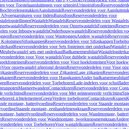
en voor Toestelaansluitingen voor urinoirs
Urinoirsifons
Reserveonderde
lbochtverlengstukken
Aansluitstuk
Reserveonderdelen voor Aansluitstu
Afvoergarnituren voor bidets
Buissifons
Reserveonderdelen voor
tafelopstellingen
Wastafels
Wastafels
Reserveonderdelen voor Wastafels
pzetwastafels
Reserveonderdelen voor Opzetwastafels
Fonteinen
Reserv
elen voor Inbouwwastafels
Onderbouwwastafels
Reserveonderdelen vo
oggen
Reserveonderdelen voor Wastroggen
Andere wastafels
Reserveond
or Kolommen
Sifonkappen
Reserveonderdelen voor Sifonkappen
Toebeho
nderkast
Reserveonderdelen voor Sets fonteinen met onderkast
Wastafel 
Meubelwastafel sets met onderkast
Badkamermeubilair
Wastafelonderka
veonderdelen voor Voor wastafels
Voor dubbele wastafels
Reserveonder
hoekfonteinen
Reserveonderdelen voor Voor hoekfonteinen
Voor hoekwa
n
Voor opzetwastafel afgerond design
Reserveonderdelen voor Voor opze
ijkasten
Reserveonderdelen voor Zijkasten
Lage zijkasten
Reserveonderd
gkasten
Reserveonderdelen voor Hangkasten
Ander badkamermeubilair
ren
Reserveonderdelen voor Toebehoren
Lade-indelers voor schuiflade
steunpoten
Magneetwanden
Contactdozen
Reserveonderdelen voor Cont
e verlichting
Reserveonderdelen voor Met geïntegreerde verlichting
Spi
ehoren
Lichtelementen
Greep
Verdere toebehoren
Contactdozen
Kranen
K
ande montage, batterijvoeding
Reserveonderdelen voor Staande montage,
rvoeding
Staande montage, eenhandelmengkraan
Reserveonderdelen vo
ntage, batterijvoeding
Reserveonderdelen voor Wandmontage, batteri
n
Reserveonderdelen voor Wandmontage, tweeknopsmengkraan
Andere
veonderdelen voor Toebehoren
Voor wastafelkranen
Reserveonderdelen 