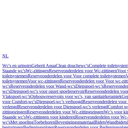
NL
Wc's en urinoirs
Geberit AquaClean douchewc’s
Complete toiletsyste
Staande wc's
Wc-zittingen
Reserveonderdelen voor Wc-zittingen
Voor 
toiletsystemen
Reserveonderdelen voor Voor complete toiletsystemen
V
toiletsystemen
Voor wc-zittingen
Reserveonderdelen voor Voor wc-zitt
wc's
Reserveonderdelen voor Wand-wc's
Diepspoel-wc’s
Reserveonder
wc's
Diepspoel-wc's voor opzet spoelreservoir
Reserveonderdelen voor
Vlakspoel-wc’s
Opbouwreservoirs voor wc's, van sanitairkeramiek
Gep
voor Comfort-wc's
Diepspoel-wc’s verhoogd
Reserveonderdelen voor
verlengd
Reserveonderdelen voor Diepspoel-wc's verlengd
Comfort wc
zittingsringen
Reserveonderdelen voor Wc-zittingsringen
Wc’s voor ki
Staande wc's
Wc-zittingen voor kinderen
Reserveonderdelen voor Wc-z
wc's
Met spoeling
Toebehoren
Bevestigingsmateriaal
Bidets
Wandbidets
besturingen
Bedieningsplaten
Reserveonderdelen voor Bedieningsplat