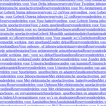
rveonderdelen voor Voor Delta inbouwreservoirs
Voor Twinline inbouw
ektronische spoelactivering
Reserveonderdelen voor Wc-besturingen met
or Geberit Sigma inbouwreservoirs 12 cm
Voor netvoeding, voor Geber
ng, voor Geberit Omega inbouwreservoirs 12 cm
Reserveonderdelen vo
Reserveonderdelen voor Voor batterijvoeding, voor Geberit Sigma inb
sche spoelactivering
Voor 2-toets spoeling
Reserveonderdelen voor Voor
oor Toebehoren voor wc-besturingen
Ruwbouwsets
Reserveonderdele
ronische spoelactivering
Geberit Monolith sanitairmodules
Sanitairmod
aande wc's
Reserveonderdelen voor Voor staande wc's
Toebehoren
Rese
gespoelde werking, met spoelrand
Zonder deksel
Reserveonderdelen voo
poelrandloos
Voor opbouw- of inbouwurinoirstuursysteem
Reserveonder
de urinoirbesturing
Voor geïntegreerde urinoirbesturing
Reserveonderdel
oelde werking, met / voor wc-deksel
Spoelrandloos
Reserveonderdelen 
s waterloze werking
Zonder deksel
Reserveonderdelen voor Zonder dek
rveonderdelen voor Urinoirscheidingswanden van kunststof
Urinoirsc
airkeramiek
Reserveonderdelen voor Urinoirscheidingswanden van sani
rdelen voor Spoelpijpen, spoelbochten en adapters
Spuitkoptoebehoren
onderdelen voor Inbouwmontage
Met elektronische spoelactivering, ne
nderdelen voor Met elektronische spoelactivering, batterijvoeding
Met p
bouw
Reserveonderdelen voor Opbouw
Met elektronische spoelactiveri
jvoeding
Reserveonderdelen voor Met elektronische spoelactivering, batt
uwbouw- en vervangingssets
Spoelpijpen, spoelbochten en adapters
Ren
en bidets
Afvoergarnituren voor wc's en slophoppers
Reserveonderdelen 
erveonderdelen voor Aansluitbochten
Aansluitstuk
Reserveonderdelen v
chtverlengingen
Aansluitingen van PVC
Reserveonderdelen voor Aansl