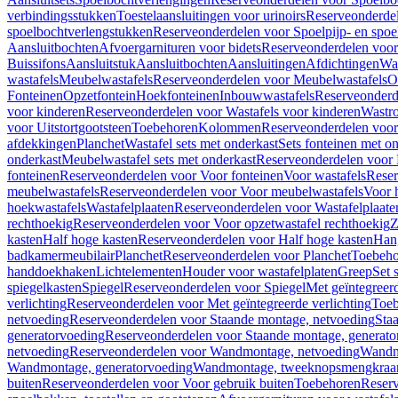
verbindingsstukken
Toestelaansluitingen voor urinoirs
Reserveonderdel
spoelbochtverlengstukken
Reserveonderdelen voor Spoelpijp- en spoe
Aansluitbochten
Afvoergarnituren voor bidets
Reserveonderdelen voor 
Buissifons
Aansluitstuk
Aansluitbochten
Aansluitingen
Afdichtingen
Was
wastafels
Meubelwastafels
Reserveonderdelen voor Meubelwastafels
O
Fonteinen
Opzetfontein
Hoekfonteinen
Inbouwwastafels
Reserveonderd
voor kinderen
Reserveonderdelen voor Wastafels voor kinderen
Wastr
voor Uitstortgootsteen
Toebehoren
Kolommen
Reserveonderdelen vo
afdekkingen
Planchet
Wastafel sets met onderkast
Sets fonteinen met o
onderkast
Meubelwastafel sets met onderkast
Reserveonderdelen voor 
fonteinen
Reserveonderdelen voor Voor fonteinen
Voor wastafels
Reser
meubelwastafels
Reserveonderdelen voor Voor meubelwastafels
Voor 
hoekwastafels
Wastafelplaaten
Reserveonderdelen voor Wastafelplaate
rechthoekig
Reserveonderdelen voor Voor opzetwastafel rechthoekig
Z
kasten
Half hoge kasten
Reserveonderdelen voor Half hoge kasten
Han
badkamermeubilair
Planchet
Reserveonderdelen voor Planchet
Toebeho
handdoekhaken
Lichtelementen
Houder voor wastafelplaten
Greep
Set 
spiegelkasten
Spiegel
Reserveonderdelen voor Spiegel
Met geïntegreerd
verlichting
Reserveonderdelen voor Met geïntegreerde verlichting
Toeb
netvoeding
Reserveonderdelen voor Staande montage, netvoeding
Sta
generatorvoeding
Reserveonderdelen voor Staande montage, generato
netvoeding
Reserveonderdelen voor Wandmontage, netvoeding
Wandmo
Wandmontage, generatorvoeding
Wandmontage, tweeknopsmengkraa
buiten
Reserveonderdelen voor Voor gebruik buiten
Toebehoren
Reser