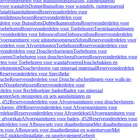
serveonderdelen voor Buissifons
Buissifons, ruimtesparend
voor wastafels
Dompelbuissifons voor wastafels, ruimtesparend
astafelaansluitingen
Reserveonderdelen voor
gen
Inbouwboxen
Reserveonderdelen voor
delen voor Buissifons
Dubbelkamersifons
Reserveonderdelen voor
oebehoren
Reserveonderdelen voor Toebehoren
Toestelaansluitingen
rveonderdelen voor Inbouwsifons
Opbouwsifons
Reserveonderdelen
oergarnituren voor uitstortgootstenen
Sifons
Reserveonderdelen voor
erdelen voor Afvoerpluggen
Toebehoren
Reserveonderdelen voor
veonderdelen voor Douchevloergoten
Toebehoren voor
voeren
Toebehoren voor douchevloerafvoeren
Reserveonderdelen voor
len voor Toebehoren voor wandafvoeren
Douchebakken en
-elementen
Douchevloeren van mineraal materiaal
Reserveonderdelen
Reserveonderdelen voor Specifieke
ouche
Reserveonderdelen voor Douche-afscheidingen voor walk-in-
es
Nisopbergboxen
Reserveonderdelen voor
delen voor Rechthoekige baden
Baden van mineraal
ementen
Sets steunpoten en sets aansluitplaten en
, d52
Reserveonderdelen voor Afvoergarnituren voor douchevloeren,
vloeren, d90
Reserveonderdelen voor Afvoergarnituren voor
rdeksel
Reserveonderdelen voor Afvoerdeksel
Afvoergarnituren voor
 afvoerkap
Afvoergarnituren voor baden, d52
Reserveonderdelen voor
derdelen voor Afbouwsets voor draaibediening
Met draaibediening en
n voor Afbouwsets voor draaibediening en watertoevoer
Met
ets
T-stukken
Installatie- en spoelsystemen
Geberit