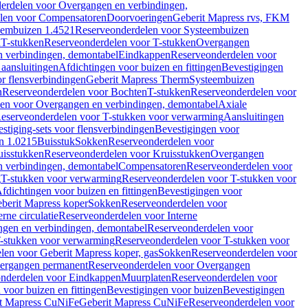
erdelen voor Overgangen en verbindingen,
len voor Compensatoren
Doorvoeringen
Geberit Mapress rvs, FKM
eembuizen 1.4521
Reserveonderdelen voor Systeembuizen
n
T-stukken
Reserveonderdelen voor T-stukken
Overgangen
 verbindingen, demontabel
Eindkappen
Reserveonderdelen voor
 aansluitingen
Afdichtingen voor buizen en fittingen
Bevestigingen
or flensverbindingen
Geberit Mapress Therm
Systeembuizen
n
Reserveonderdelen voor Bochten
T-stukken
Reserveonderdelen voor
en voor Overgangen en verbindingen, demontabel
Axiale
eserveonderdelen voor T-stukken voor verwarming
Aansluitingen
stiging-sets voor flensverbindingen
Bevestigingen voor
n 1.0215
Buisstuk
Sokken
Reserveonderdelen voor
uisstukken
Reserveonderdelen voor Kruisstukken
Overgangen
 verbindingen, demontabel
Compensatoren
Reserveonderdelen voor
g
T-stukken voor verwarming
Reserveonderdelen voor T-stukken voor
fdichtingen voor buizen en fittingen
Bevestigingen voor
berit Mapress koper
Sokken
Reserveonderdelen voor
erne circulatie
Reserveonderdelen voor Interne
gen en verbindingen, demontabel
Reserveonderdelen voor
-stukken voor verwarming
Reserveonderdelen voor T-stukken voor
len voor Geberit Mapress koper, gas
Sokken
Reserveonderdelen voor
ergangen permanent
Reserveonderdelen voor Overgangen
nderdelen voor Eindkappen
Muurplaten
Reserveonderdelen voor
 voor buizen en fittingen
Bevestigingen voor buizen
Bevestigingen
t Mapress CuNiFe
Geberit Mapress CuNiFe
Reserveonderdelen voor