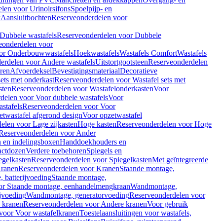
len voor Urinoirsifons
Spoelpijp- en
k
Aansluitbochten
Reserveonderdelen voor
Dubbele wastafels
Reserveonderdelen voor Dubbele
eonderdelen voor
or Onderbouwwastafels
Hoekwastafels
Wastafels Comfort
Wastafels
erdelen voor Andere wastafels
Uitstortgootsteen
Reserveonderdelen
ren
Afvoerdeksel
Bevestigingsmateriaal
Decoratieve
sets met onderkast
Reserveonderdelen voor Wastafel sets met
sten
Reserveonderdelen voor Wastafelonderkasten
Voor
delen voor Voor dubbele wastafels
Voor
stafels
Reserveonderdelen voor Voor
twastafel afgerond design
Voor opzetwastafel
elen voor Lage zijkasten
Hoge kasten
Reserveonderdelen voor Hoge
Reserveonderdelen voor Ander
n en indelingsboxen
Handdoekhouders en
actdozen
Verdere toebehoren
Spiegels en
egelkasten
Reserveonderdelen voor Spiegelkasten
Met geïntegreerde
ranen
Reserveonderdelen voor Kranen
Staande montage,
 batterijvoeding
Staande montage,
or Staande montage, eenhandelmengkraan
Wandmontage,
jvoeding
Wandmontage, generatorvoeding
Reserveonderdelen voor
 kranen
Reserveonderdelen voor Andere kranen
Voor gebruik
voor Voor wastafelkranen
Toestelaansluitingen voor wastafels,