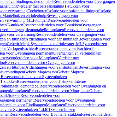
en en verbindingen, demontabel
Reserveonderdelen voor Overgangen
aansluiting
Verdeler met persaansluiting
T-stukken voor
voor verwarming
Toebehoren
Isolatie voor buizen en fittingen
Isolatie
en
Mantelbuizen en inleghulp
Bevestigingen voor
zen verwarming, ML
Fittingen
Reserveonderdelen voor
hten
T-stukken
Reserveonderdelen voor T-stukken
Overgangen
 verbindingen, demontabel
Muurplaten
Reserveonderdelen voor
gen voor verwarming
Reserveonderdelen voor Overgangen voor
zen en fittingen
Afdichtingen voor aansluitingen
Bevestigingen voor
ngen
Geberit Mepla
Systeembuizen drinkwater, ML
Systeembuizen
voor Verlopen
Bochten
Reserveonderdelen voor Bochten
T-
len voor Overgangen permanent
Overgangen en verbindingen,
eserveonderdelen voor Muurplaten
Verdeler met
ing
Reserveonderdelen voor Overgangen voor
zen en fittingen
Afdichtingen voor aansluitingen
Bevestigingen voor
ensverbindingen
Geberit Mapress rvs
Geberit Mapress
1
Reserveonderdelen voor Systeembuizen
n
T-stukken
Reserveonderdelen voor T-stukken
Interne
rbindingen, demontabel
Reserveonderdelen voor Overgangen en
kappen
Muurplaten
Reserveonderdelen voor Muurplaten
Geberit
sstuk
Sokken
Reserveonderdelen voor
ergangen permanent
Reserveonderdelen voor Overgangen
nderdelen voor Eindkappen
Muurplaten
Reserveonderdelen voor
en voor Systeembuizen 1.4401
Systeembuizen
chten
Reserveonderdelen voor Bochten
T-stukken
Reserveonderdelen