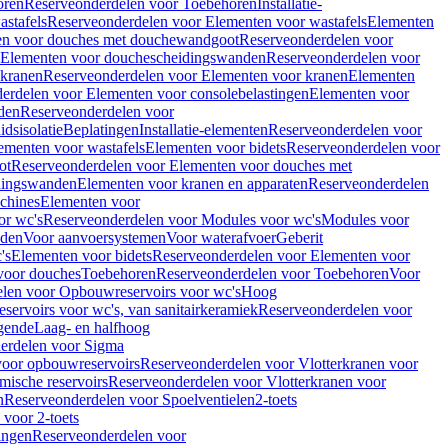
oren
Reserveonderdelen voor Toebehoren
Installatie-
stafels
Reserveonderdelen voor Elementen voor wastafels
Elementen
en voor douches met douchewandgoot
Reserveonderdelen voor
Elementen voor douchescheidingswanden
Reserveonderdelen voor
 kranen
Reserveonderdelen voor Elementen voor kranen
Elementen
erdelen voor Elementen voor consolebelastingen
Elementen voor
den
Reserveonderdelen voor
dsisolatie
Beplatingen
Installatie-elementen
Reserveonderdelen voor
ementen voor wastafels
Elementen voor bidets
Reserveonderdelen voor
ot
Reserveonderdelen voor Elementen voor douches met
dingswanden
Elementen voor kranen en apparaten
Reserveonderdelen
chines
Elementen voor
or wc's
Reserveonderdelen voor Modules voor wc's
Modules voor
nden
Voor aanvoersystemen
Voor waterafvoer
Geberit
's
Elementen voor bidets
Reserveonderdelen voor Elementen voor
voor douches
Toebehoren
Reserveonderdelen voor Toebehoren
Voor
len voor Opbouwreservoirs voor wc's
Hoog
ervoirs voor wc's, van sanitairkeramiek
Reserveonderdelen voor
gende
Laag- en halfhoog
erdelen voor Sigma
voor opbouwreservoirs
Reserveonderdelen voor Vlotterkranen voor
mische reservoirs
Reserveonderdelen voor Vlotterkranen voor
n
Reserveonderdelen voor Spoelventielen
2-toets
voor 2-toets
tingen
Reserveonderdelen voor