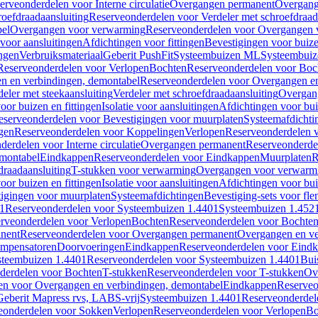
erveonderdelen voor Interne circulatie
Overgangen permanent
Overgang
roefdraadaansluiting
Reserveonderdelen voor Verdeler met schroefdraad
bel
Overgangen voor verwarming
Reserveonderdelen voor Overgangen 
voor aansluitingen
Afdichtingen voor fittingen
Bevestigingen voor buiz
ingen
Verbruiksmateriaal
Geberit PushFit
Systeembuizen ML
Systeembui
Reserveonderdelen voor Verlopen
Bochten
Reserveonderdelen voor Boc
n en verbindingen, demontabel
Reserveonderdelen voor Overgangen en
eler met steekaansluiting
Verdeler met schroefdraadaansluiting
Overgan
voor buizen en fittingen
Isolatie voor aansluitingen
Afdichtingen voor bui
eserveonderdelen voor Bevestigingen voor muurplaten
Systeemafdichti
gen
Reserveonderdelen voor Koppelingen
Verlopen
Reserveonderdelen 
erdelen voor Interne circulatie
Overgangen permanent
Reserveonderde
emontabel
Eindkappen
Reserveonderdelen voor Eindkappen
Muurplaten
R
draadaansluiting
T-stukken voor verwarming
Overgangen voor verwarm
voor buizen en fittingen
Isolatie voor aansluitingen
Afdichtingen voor bui
igingen voor muurplaten
Systeemafdichtingen
Bevestiging-sets voor fl
1
Reserveonderdelen voor Systeembuizen 1.4401
Systeembuizen 1.452
rveonderdelen voor Verlopen
Bochten
Reserveonderdelen voor Bochte
nent
Reserveonderdelen voor Overgangen permanent
Overgangen en ve
ompensatoren
Doorvoeringen
Eindkappen
Reserveonderdelen voor Eind
steembuizen 1.4401
Reserveonderdelen voor Systeembuizen 1.4401
Bui
derdelen voor Bochten
T-stukken
Reserveonderdelen voor T-stukken
Ov
en voor Overgangen en verbindingen, demontabel
Eindkappen
Reserveo
eberit Mapress rvs, LABS-vrij
Systeembuizen 1.4401
Reserveonderdel
eonderdelen voor Sokken
Verlopen
Reserveonderdelen voor Verlopen
Bo