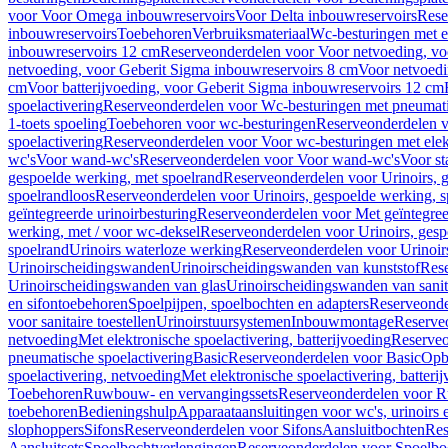
voor Voor Omega inbouwreservoirs
Voor Delta inbouwreservoirs
Rese
inbouwreservoirs
Toebehoren
Verbruiksmateriaal
Wc-besturingen met el
inbouwreservoirs 12 cm
Reserveonderdelen voor Voor netvoeding, vo
netvoeding, voor Geberit Sigma inbouwreservoirs 8 cm
Voor netvoedi
cm
Voor batterijvoeding, voor Geberit Sigma inbouwreservoirs 12 cm
spoelactivering
Reserveonderdelen voor Wc-besturingen met pneumati
1-toets spoeling
Toebehoren voor wc-besturingen
Reserveonderdelen v
spoelactivering
Reserveonderdelen voor Voor wc-besturingen met elekt
wc's
Voor wand-wc's
Reserveonderdelen voor Voor wand-wc's
Voor st
gespoelde werking, met spoelrand
Reserveonderdelen voor Urinoirs, 
spoelrandloos
Reserveonderdelen voor Urinoirs, gespoelde werking, s
geïntegreerde urinoirbesturing
Reserveonderdelen voor Met geïntegreer
werking, met / voor wc-deksel
Reserveonderdelen voor Urinoirs, gesp
spoelrand
Urinoirs waterloze werking
Reserveonderdelen voor Urinoir
Urinoirscheidingswanden
Urinoirscheidingswanden van kunststof
Rese
Urinoirscheidingswanden van glas
Urinoirscheidingswanden van sanit
en sifontoebehoren
Spoelpijpen, spoelbochten en adapters
Reserveonde
voor sanitaire toestellen
Urinoirstuursystemen
Inbouwmontage
Reserve
netvoeding
Met elektronische spoelactivering, batterijvoeding
Reserveo
pneumatische spoelactivering
Basic
Reserveonderdelen voor Basic
Op
spoelactivering, netvoeding
Met elektronische spoelactivering, batteri
Toebehoren
Ruwbouw- en vervangingssets
Reserveonderdelen voor R
toebehoren
Bedieningshulp
Apparaataansluitingen voor wc's, urinoirs 
slophoppers
Sifons
Reserveonderdelen voor Sifons
Aansluitbochten
Res
Aansluitsets
Spoelbochtverlengingen
Reserveonderdelen voor Spoelbo