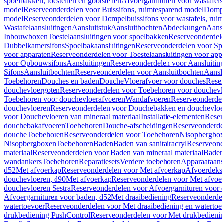
spoelbakken, toestellen en gootstenen
Afvoergarnituren voor wastafel
model
Reserveonderdelen voor Buissifons, ruimtesparend model
Dompe
model
Reserveonderdelen voor Dompelbuissifons voor wastafels, rui
Wastafelaansluitingen
Aansluitstuk
Aansluitbochten
Abdeckungen
Aans
Inbouwboxen
Toestelaansluitingen voor spoelbakken
Reserveonderdele
Dubbelkamersifons
Spoelbakaansluitingen
Reserveonderdelen voor Sp
voor apparaten
Reserveonderdelen voor Toestelaansluitingen voor app
voor Opbouwsifons
Aansluitingen
Reserveonderdelen voor Aansluitin
Sifons
Aansluitbochten
Reserveonderdelen voor Aansluitbochten
Aansl
Toebehoren
Douches en baden
Douche
Vloerafvoer voor douches
Rese
douchevloergoten
Reserveonderdelen voor Toebehoren voor douchev
Toebehoren voor douchevloerafvoeren
Wandafvoeren
Reserveonderde
douchevloeren
Reserveonderdelen voor Douchebakken en douchevlo
voor Douchevloeren van mineraal materiaal
Installatie-elementen
Reser
douchebakafvoeren
Toebehoren
Douche-afscheidingen
Reserveonderde
douche
Toebehoren
Reserveonderdelen voor Toebehoren
Nisopbergbo
Nisopbergboxen
Toebehoren
Baden
Baden van sanitairacryl
Reserveond
materiaal
Reserveonderdelen voor Baden van mineraal materiaal
Baden
wandankers
Toebehoren
Reparatiesets
Verdere toebehoren
Apparaataans
d52
Met afvoerkap
Reserveonderdelen voor Met afvoerkap
Afvoerdeks
douchevloeren, d90
Met afvoerkap
Reserveonderdelen voor Met afvoe
douchevloeren Sestra
Reserveonderdelen voor Afvoergarnituren voor 
Afvoergarnituren voor baden, d52
Met draaibediening
Reserveonderde
watertoevoer
Reserveonderdelen voor Met draaibediening en watertoe
drukbediening PushControl
Reserveonderdelen voor Met drukbedieni