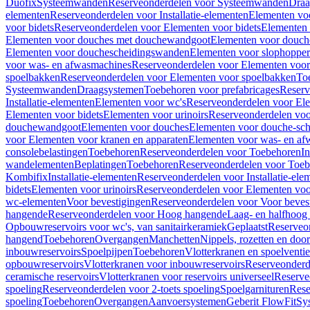
Duofix
Systeemwanden
Reserveonderdelen voor Systeemwanden
Draa
elementen
Reserveonderdelen voor Installatie-elementen
Elementen vo
voor bidets
Reserveonderdelen voor Elementen voor bidets
Elementen 
Elementen voor douches met douchewandgoot
Elementen voor douch
Elementen voor douchescheidingswanden
Elementen voor slophopper
voor was- en afwasmachines
Reserveonderdelen voor Elementen voor
spoelbakken
Reserveonderdelen voor Elementen voor spoelbakken
To
Systeemwanden
Draagsystemen
Toebehoren voor prefabricages
Reserv
Installatie-elementen
Elementen voor wc's
Reserveonderdelen voor El
Elementen voor bidets
Elementen voor urinoirs
Reserveonderdelen voo
douchewandgoot
Elementen voor douches
Elementen voor douche-sc
voor Elementen voor kranen en apparaten
Elementen voor was- en af
consolebelastingen
Toebehoren
Reserveonderdelen voor Toebehoren
In
wandelementen
Beplatingen
Toebehoren
Reserveonderdelen voor Toe
Kombifix
Installatie-elementen
Reserveonderdelen voor Installatie-ele
bidets
Elementen voor urinoirs
Reserveonderdelen voor Elementen voor
wc-elementen
Voor bevestigingen
Reserveonderdelen voor Voor beves
hangende
Reserveonderdelen voor Hoog hangende
Laag- en halfhoog
Opbouwreservoirs voor wc's, van sanitairkeramiek
Geplaatst
Reserveo
hangend
Toebehoren
Overgangen
Manchetten
Nippels, rozetten en doo
inbouwreservoirs
Spoelpijpen
Toebehoren
Vlotterkranen en spoelventie
opbouwreservoirs
Vlotterkranen voor inbouwreservoirs
Reserveonderd
ceramische reservoirs
Vlotterkranen voor reservoirs universeel
Reserve
spoeling
Reserveonderdelen voor 2-toets spoeling
Spoelgarnituren
Rese
spoeling
Toebehoren
Overgangen
Aanvoersystemen
Geberit FlowFit
Sy