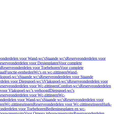
eonderdelen voor Wand-wc's
Staande wc's
Reserveonderdelen voor
eserveonderdelen voor Designplaten
Voor complete
n
Reserveonderdelen voor Toebehoren
Voor complete
iaal
Functie-eenheden
Wc's en wc-zittingen
Wand-
kspoel-wc’s
Staande wc's
Reserveonderdelen voor Staande
delen voor Diepspoel-wc’s
Vlakspoel-wc’s
Reserveonderdelen voor
eserveonderdelen voor Wc-zittingen
Comfort-wc's
Reserveonderdelen
 voor Vlakspoel-wc’s verhoogd
Diepspoel-wc's
eserveonderdelen voor Wc-zittingen
Wc-
nderdelen voor Wand-wc's
Staande wc's
Reserveonderdelen voor
gen
Wc-zittingsringen
Reserveonderdelen voor Wc-zittingsringen
Hurk-
onderdelen voor Toebehoren
Bedieningsplaten en wc-
bouwreservoirs
Voor Omega inbouwreservoirs
Reserveonderdelen