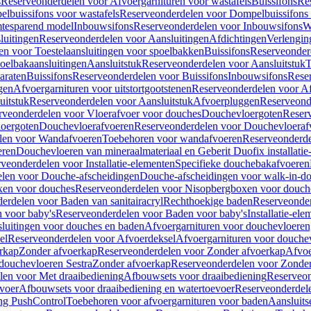
s
Reserveonderdelen voor Afvoergarnituren voor wastafels
Buissifons
Re
lbuissifons voor wastafels
Reserveonderdelen voor Dompelbuissifons 
mtesparend model
Inbouwsifons
Reserveonderdelen voor Inbouwsifons
W
luitingen
Reserveonderdelen voor Aansluitingen
Afdichtingen
Verlengin
n voor Toestelaansluitingen voor spoelbakken
Buissifons
Reserveonder
oelbakaansluitingen
Aansluitstuk
Reserveonderdelen voor Aansluitstuk
T
araten
Buissifons
Reserveonderdelen voor Buissifons
Inbouwsifons
Rese
gen
Afvoergarnituren voor uitstortgootstenen
Reserveonderdelen voor Afv
uitstuk
Reserveonderdelen voor Aansluitstuk
Afvoerpluggen
Reserveond
rveonderdelen voor Vloerafvoer voor douches
Douchevloergoten
Reser
loergoten
Douchevloerafvoeren
Reserveonderdelen voor Douchevloeraf
len voor Wandafvoeren
Toebehoren voor wandafvoeren
Reserveonderde
eren
Douchevloeren van mineraalmateriaal en Geberit Duofix installatie
veonderdelen voor Installatie-elementen
Specifieke douchebakafvoeren
len voor Douche-afscheidingen
Douche-afscheidingen voor walk-in-d
xen voor douches
Reserveonderdelen voor Nisopbergboxen voor douch
erdelen voor Baden van sanitairacryl
Rechthoekige baden
Reserveonder
 voor baby's
Reserveonderdelen voor Baden voor baby's
Installatie-el
luitingen voor douches en baden
Afvoergarnituren voor douchevloeren
el
Reserveonderdelen voor Afvoerdeksel
Afvoergarnituren voor douche
rkap
Zonder afvoerkap
Reserveonderdelen voor Zonder afvoerkap
Afvoe
douchevloeren Sestra
Zonder afvoerkap
Reserveonderdelen voor Zonder
len voor Met draaibediening
Afbouwsets voor draaibediening
Reserveon
voer
Afbouwsets voor draaibediening en watertoevoer
Reserveonderdele
ng PushControl
Toebehoren voor afvoergarnituren voor baden
Aansluits