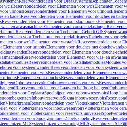
gsystemen
Reserveonderdelen voor Draagsystemen
Beplatingen
Toebeh
or wc's
Reserveonderdelen voor Elementen voor wc's
Elementen voor wa
voor urinoirs
Reserveonderdelen voor Elementen voor urinoirs
Element
es en baden
Reserveonderdelen voor Elementen voor douches en baden
s
Reserveonderdelen voor Elementen voor slophoppers
Elementen voor
 was- en afwasmachines
Elementen voor consolebelastingen
Reserveond
ebehoren
Reserveonderdelen voor Toebehoren
Geberit GIS
Systeemwan
eonderdelen voor Toebehoren voor prefabricages
Toebehoren voor gelui
ementen voor wc's
Elementen voor wastafels
Reserveonderdelen voor El
r Elementen voor urinoirs
Elementen voor douches met douchewandgo
heidingswanden
Reserveonderdelen voor Elementen voor douche-schei
wasmachines
Reserveonderdelen voor Elementen voor was- en afwasma
stallatiemodules
Reserveonderdelen voor Installatiemodules
Modules vo
behoren
Voor systeemwanden
Reserveonderdelen voor Voor systeemwa
menten
Elementen voor wc's
Reserveonderdelen voor Elementen voor wc
 urinoirs
Elementen voor douches
Reserveonderdelen voor Elementen 
tigingen
Opbouwreservoirs
Opbouwreservoirs voor wc's
Reserveonderde
 hangend
Reserveonderdelen voor Laag- en halfhoog hangend
Opbouwres
nderdelen voor Geplaatst
Spoelpijpen voor opbouwreservoirs
Hoog han
rstroombegrenzers
Inbouwreservoirs
Sigma inbouwreservoirs
Reserveond
len
Vlotterkranen
Reserveonderdelen voor Vlotterkranen
Vlotterkranen 
elen voor Vlotterkranen voor inbouwreservoirs
Vlotterkranen voor cera
onderdelen voor Vlotterkranen voor reservoirs universeel
Spoelventiele
rveonderdelen voor Spoelgarnituren
2-toets spoeling
Reserveonderdelen 
steembuizen ML
Systeembuizen verwarming ML
Systeembuizen SL
Fit