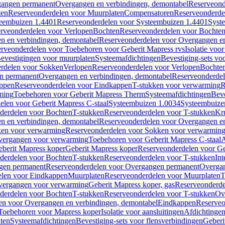
gangen permanent
Overgangen en verbindingen, demontabel
Reserveond
ten
Reserveonderdelen voor Muurplaten
Compensatoren
Reserveonderde
eembuizen 1.4401
Reserveonderdelen voor Systeembuizen 1.4401
Syst
rveonderdelen voor Verlopen
Bochten
Reserveonderdelen voor Bochte
n en verbindingen, demontabel
Reserveonderdelen voor Overgangen en
rveonderdelen voor Toebehoren voor Geberit Mapress rvs
Isolatie voor
evestigingen voor muurplaten
Systeemafdichtingen
Bevestiging-sets vo
rdelen voor Sokken
Verlopen
Reserveonderdelen voor Verlopen
Bochte
n permanent
Overgangen en verbindingen, demontabel
Reserveonderdel
ppen
Reserveonderdelen voor Eindkappen
T-stukken voor verwarming
R
ming
Toebehoren voor Geberit Mapress Therm
Systeemafdichtingen
Beve
elen voor Geberit Mapress C-staal
Systeembuizen 1.0034
Systeembuize
derdelen voor Bochten
T-stukken
Reserveonderdelen voor T-stukken
Kr
n en verbindingen, demontabel
Reserveonderdelen voor Overgangen en
en voor verwarming
Reserveonderdelen voor Sokken voor verwarmin
vergangen voor verwarming
Toebehoren voor Geberit Mapress C-staal
A
berit Mapress koper
Geberit Mapress koper
Reserveonderdelen voor Ge
derdelen voor Bochten
T-stukken
Reserveonderdelen voor T-stukken
Int
gen permanent
Reserveonderdelen voor Overgangen permanent
Overgan
elen voor Eindkappen
Muurplaten
Reserveonderdelen voor Muurplaten
T
vergangen voor verwarming
Geberit Mapress koper, gas
Reserveonderde
derdelen voor Bochten
T-stukken
Reserveonderdelen voor T-stukken
Ov
en voor Overgangen en verbindingen, demontabel
Eindkappen
Reserveo
Toebehoren voor Mapress koper
Isolatie voor aansluitingen
Afdichtingen
ten
Systeemafdichtingen
Bevestiging-sets voor flensverbindingen
Geberi