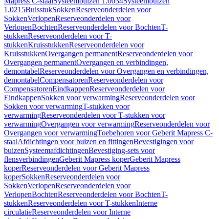
Mapress C-staal
Systeembuizen 1.0034
Systeembuizen
1.0215
Buisstuk
Sokken
Reserveonderdelen voor
Sokken
Verlopen
Reserveonderdelen voor
Verlopen
Bochten
Reserveonderdelen voor Bochten
T-
stukken
Reserveonderdelen voor T-
stukken
Kruisstukken
Reserveonderdelen voor
Kruisstukken
Overgangen permanent
Reserveonderdelen voor
Overgangen permanent
Overgangen en verbindingen,
demontabel
Reserveonderdelen voor Overgangen en verbindingen,
demontabel
Compensatoren
Reserveonderdelen voor
Compensatoren
Eindkappen
Reserveonderdelen voor
Eindkappen
Sokken voor verwarming
Reserveonderdelen voor
Sokken voor verwarming
T-stukken voor
verwarming
Reserveonderdelen voor T-stukken voor
verwarming
Overgangen voor verwarming
Reserveonderdelen voor
Overgangen voor verwarming
Toebehoren voor Geberit Mapress C-
staal
Afdichtingen voor buizen en fittingen
Bevestigingen voor
buizen
Systeemafdichtingen
Bevestiging-sets voor
flensverbindingen
Geberit Mapress koper
Geberit Mapress
koper
Reserveonderdelen voor Geberit Mapress
koper
Sokken
Reserveonderdelen voor
Sokken
Verlopen
Reserveonderdelen voor
Verlopen
Bochten
Reserveonderdelen voor Bochten
T-
stukken
Reserveonderdelen voor T-stukken
Interne
circulatie
Reserveonderdelen voor Interne