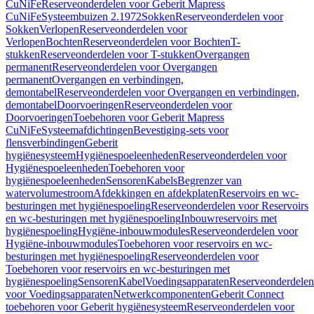
CuNiFe
Reserveonderdelen voor Geberit Mapress
CuNiFe
Systeembuizen 2.1972
Sokken
Reserveonderdelen voor
Sokken
Verlopen
Reserveonderdelen voor
Verlopen
Bochten
Reserveonderdelen voor Bochten
T-
stukken
Reserveonderdelen voor T-stukken
Overgangen
permanent
Reserveonderdelen voor Overgangen
permanent
Overgangen en verbindingen,
demontabel
Reserveonderdelen voor Overgangen en verbindingen,
demontabel
Doorvoeringen
Reserveonderdelen voor
Doorvoeringen
Toebehoren voor Geberit Mapress
CuNiFe
Systeemafdichtingen
Bevestiging-sets voor
flensverbindingen
Geberit
hygiënesysteem
Hygiënespoeleenheden
Reserveonderdelen voor
Hygiënespoeleenheden
Toebehoren voor
hygiënespoeleenheden
Sensoren
Kabels
Begrenzer van
watervolumestroom
Afdekkingen en afdekplaten
Reservoirs en wc-
besturingen met hygiënespoeling
Reserveonderdelen voor Reservoirs
en wc-besturingen met hygiënespoeling
Inbouwreservoirs met
hygiënespoeling
Hygiëne-inbouwmodules
Reserveonderdelen voor
Hygiëne-inbouwmodules
Toebehoren voor reservoirs en wc-
besturingen met hygiënespoeling
Reserveonderdelen voor
Toebehoren voor reservoirs en wc-besturingen met
hygiënespoeling
Sensoren
Kabel
Voedingsapparaten
Reserveonderdelen
voor Voedingsapparaten
Netwerkcomponenten
Geberit Connect
toebehoren voor Geberit hygiënesysteem
Reserveonderdelen voor