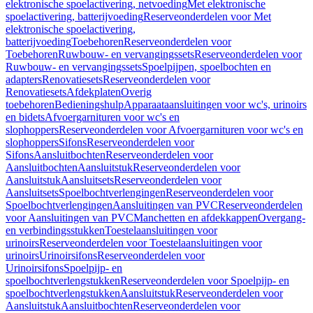
elektronische spoelactivering, netvoeding
Met elektronische
spoelactivering, batterijvoeding
Reserveonderdelen voor Met
elektronische spoelactivering,
batterijvoeding
Toebehoren
Reserveonderdelen voor
Toebehoren
Ruwbouw- en vervangingssets
Reserveonderdelen voor
Ruwbouw- en vervangingssets
Spoelpijpen, spoelbochten en
adapters
Renovatiesets
Reserveonderdelen voor
Renovatiesets
Afdekplaten
Overig
toebehoren
Bedieningshulp
Apparaataansluitingen voor wc's, urinoirs
en bidets
Afvoergarnituren voor wc's en
slophoppers
Reserveonderdelen voor Afvoergarnituren voor wc's en
slophoppers
Sifons
Reserveonderdelen voor
Sifons
Aansluitbochten
Reserveonderdelen voor
Aansluitbochten
Aansluitstuk
Reserveonderdelen voor
Aansluitstuk
Aansluitsets
Reserveonderdelen voor
Aansluitsets
Spoelbochtverlengingen
Reserveonderdelen voor
Spoelbochtverlengingen
Aansluitingen van PVC
Reserveonderdelen
voor Aansluitingen van PVC
Manchetten en afdekkappen
Overgang-
en verbindingsstukken
Toestelaansluitingen voor
urinoirs
Reserveonderdelen voor Toestelaansluitingen voor
urinoirs
Urinoirsifons
Reserveonderdelen voor
Urinoirsifons
Spoelpijp- en
spoelbochtverlengstukken
Reserveonderdelen voor Spoelpijp- en
spoelbochtverlengstukken
Aansluitstuk
Reserveonderdelen voor
Aansluitstuk
Aansluitbochten
Reserveonderdelen voor