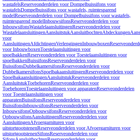
wastafels
Reserveonderdelen voor Dompelbuissifons voor
wastafels
Dompelbuissifons voor wastafels, ruimtesparend
model
Reserveonderdelen voor Dompelbuissifons voor wastafels,
ruimtesparend model
Inbouwsifons
Reserveonderdelen voor
Inbouwsifons
Wastafelaansluitingen
Reserveonderdelen voor
Wastafelaansluitingen
Aansluitstuk
Aansluitbochten
Abdeckungen
Aans
voor
Aansluitingen
Afdichtingen
Verlengingen
Inbouwboxen
Reserveonderd
voor Inbouwboxen
Toestelaansluitingen voor
spoelbakken
Reserveonderdelen voor Toestelaansluitingen voor
spoelbakken
Buissifons
Reserveonderdelen voor
Buissifons
Dubbelkamersifons
Reserveonderdelen voor
Dubbelkamersifons
Spoelbakaansluitingen
Reserveonderdelen voor
Spoelbakaansluitingen
Aansluitstuk
Reserveonderdelen voor
Aansluitstuk
Toebehoren
Reserveonderdelen voor
Toebehoren
Toestelaansluitingen voor apparaten
Reserveonderdelen
voor Toestelaansluitingen voor
apparaten
Buissifons
Reserveonderdelen voor
Buissifons
Inbouwsifons
Reserveonderdelen voor
Inbouwsifons
Opbouwsifons
Reserveonderdelen voor
Opbouwsifons
Aansluitingen
Reserveonderdelen voor
Aansluitingen
Afvoergarnituren voor
uitstortgootstenen
Reserveonderdelen voor Afvoergarnituren voor
uitstortgootstenen
Sifons
Reserveonderdelen voor
Sifons
Aansluitbochten
Reserveonderdelen voor