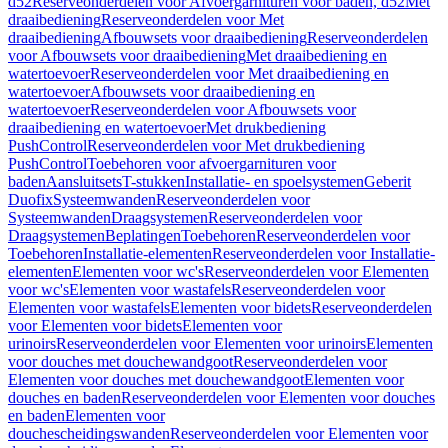
d52
Reserveonderdelen voor Afvoergarnituren voor baden, d52
Met
draaibediening
Reserveonderdelen voor Met
draaibediening
Afbouwsets voor draaibediening
Reserveonderdelen
voor Afbouwsets voor draaibediening
Met draaibediening en
watertoevoer
Reserveonderdelen voor Met draaibediening en
watertoevoer
Afbouwsets voor draaibediening en
watertoevoer
Reserveonderdelen voor Afbouwsets voor
draaibediening en watertoevoer
Met drukbediening
PushControl
Reserveonderdelen voor Met drukbediening
PushControl
Toebehoren voor afvoergarnituren voor
baden
Aansluitsets
T-stukken
Installatie- en spoelsystemen
Geberit
Duofix
Systeemwanden
Reserveonderdelen voor
Systeemwanden
Draagsystemen
Reserveonderdelen voor
Draagsystemen
Beplatingen
Toebehoren
Reserveonderdelen voor
Toebehoren
Installatie-elementen
Reserveonderdelen voor Installatie-
elementen
Elementen voor wc's
Reserveonderdelen voor Elementen
voor wc's
Elementen voor wastafels
Reserveonderdelen voor
Elementen voor wastafels
Elementen voor bidets
Reserveonderdelen
voor Elementen voor bidets
Elementen voor
urinoirs
Reserveonderdelen voor Elementen voor urinoirs
Elementen
voor douches met douchewandgoot
Reserveonderdelen voor
Elementen voor douches met douchewandgoot
Elementen voor
douches en baden
Reserveonderdelen voor Elementen voor douches
en baden
Elementen voor
douchescheidingswanden
Reserveonderdelen voor Elementen voor