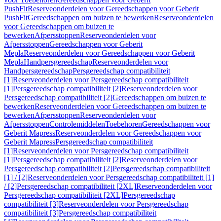
PushFit
Reserveonderdelen voor Gereedschappen voor Geberit
PushFit
Gereedschappen om buizen te bewerken
Reserveonderdelen
voor Gereedschappen om buizen te
bewerken
Afpersstoppen
Reserveonderdelen voor
Afpersstoppen
Gereedschappen voor Geberit
Mepla
Reserveonderdelen voor Gereedschappen voor Geberit
Mepla
Handpersgereedschap
Reserveonderdelen voor
Handpersgereedschap
Persgereedschap compatibiliteit
[1]
Reserveonderdelen voor Persgereedschap compatibiliteit
[1]
Persgereedschap compatibiliteit [2]
Reserveonderdelen voor
Persgereedschap compatibiliteit [2]
Gereedschappen om buizen te
bewerken
Reserveonderdelen voor Gereedschappen om buizen te
bewerken
Afpersstoppen
Reserveonderdelen voor
Afpersstoppen
Controlemiddelen
Toebehoren
Gereedschappen voor
Geberit Mapress
Reserveonderdelen voor Gereedschappen voor
Geberit Mapress
Persgereedschap compatibiliteit
[1]
Reserveonderdelen voor Persgereedschap compatibiliteit
[1]
Persgereedschap compatibiliteit [2]
Reserveonderdelen voor
Persgereedschap compatibiliteit [2]
Persgereedschap compatibiliteit
[1] / [2]
Reserveonderdelen voor Persgereedschap compatibiliteit [1]
/ [2]
Persgereedschap compatibiliteit [2XL]
Reserveonderdelen voor
Persgereedschap compatibiliteit [2XL]
Persgereedschap
compatibiliteit [3]
Reserveonderdelen voor Persgereedschap
compatibiliteit [3]
Persgereedschap compatibiliteit