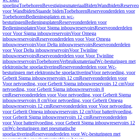
spoeling
Toebehoren
Bevestigingsmateriaal
Bidets
Wandbidets
Reserveo
voor Wandbidets
Staande bidets
Toebehoren
Reserveonderdelen voor
Toebehoren
Bedieningsplaten en wc-
besturingen
Bedieningsplaten
Reserveonderdelen voor
Bedieningsplaten
Voor Sigma inbouwreservoirs
Reserveonderdelen
voor Voor Sigma inbouwreservoirs
Voor Omega
inbouwreservoirs
Reserveonderdelen voor Voor Omega
inbouwreservoirs
Voor Delta inbouwreservoirs
Reserveonderdelen
voor Voor Delta inbouwreservoirs
Voor Twinline
inbouwreservoirs
Reserveonderdelen voor Voor Twinline
inbouwreservoirs
Toebehoren
Verbruiksmateriaal
Wc-besturingen met
elektronische spoelactivering
Reserveonderdelen voor Wc-
besturingen met elektronische spoelactivering
Voor netvoeding, voor
Geberit Sigma inbouwreservoirs 12 cm
Reserveonderdelen voor
Voor netvoeding, voor Geberit Sigma inbouwreservoirs 12 cm
Voor
netvoeding, voor Geberit Sigma inbouwreservoirs 8
cm
Reserveonderdelen voor Voor netvoeding, voor Geberit Sigma
inbouwreservoirs 8 cm
Voor netvoeding, voor Geberit Omega
inbouwreservoirs 12 cm
Reserveonderdelen voor Voor netvoeding,
voor Geberit Omega inbouwreservoirs 12 cm
Voor batterijvoeding,
voor Geberit Sigma inbouwreservoirs 12 cm
Reserveonderdelen
voor Voor batterijvoeding, voor Geberit Sigma inbouwreservoirs 12
cm
Wc-besturingen met pneumatische
spoelactivering
Reserveonderdelen voor Wc-besturingen met