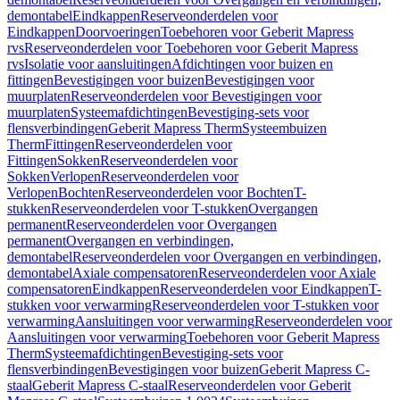
demontabel
Eindkappen
Reserveonderdelen voor
Eindkappen
Doorvoeringen
Toebehoren voor Geberit Mapress
rvs
Reserveonderdelen voor Toebehoren voor Geberit Mapress
rvs
Isolatie voor aansluitingen
Afdichtingen voor buizen en
fittingen
Bevestigingen voor buizen
Bevestigingen voor
muurplaten
Reserveonderdelen voor Bevestigingen voor
muurplaten
Systeemafdichtingen
Bevestiging-sets voor
flensverbindingen
Geberit Mapress Therm
Systeembuizen
Therm
Fittingen
Reserveonderdelen voor
Fittingen
Sokken
Reserveonderdelen voor
Sokken
Verlopen
Reserveonderdelen voor
Verlopen
Bochten
Reserveonderdelen voor Bochten
T-
stukken
Reserveonderdelen voor T-stukken
Overgangen
permanent
Reserveonderdelen voor Overgangen
permanent
Overgangen en verbindingen,
demontabel
Reserveonderdelen voor Overgangen en verbindingen,
demontabel
Axiale compensatoren
Reserveonderdelen voor Axiale
compensatoren
Eindkappen
Reserveonderdelen voor Eindkappen
T-
stukken voor verwarming
Reserveonderdelen voor T-stukken voor
verwarming
Aansluitingen voor verwarming
Reserveonderdelen voor
Aansluitingen voor verwarming
Toebehoren voor Geberit Mapress
Therm
Systeemafdichtingen
Bevestiging-sets voor
flensverbindingen
Bevestigingen voor buizen
Geberit Mapress C-
staal
Geberit Mapress C-staal
Reserveonderdelen voor Geberit