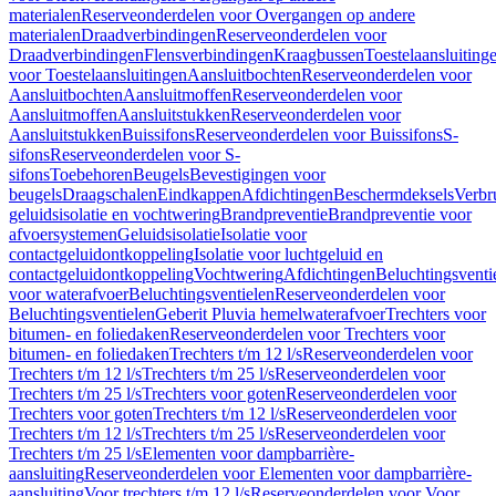
materialen
Reserveonderdelen voor Overgangen op andere
materialen
Draadverbindingen
Reserveonderdelen voor
Draadverbindingen
Flensverbindingen
Kraagbussen
Toestelaansluiting
voor Toestelaansluitingen
Aansluitbochten
Reserveonderdelen voor
Aansluitbochten
Aansluitmoffen
Reserveonderdelen voor
Aansluitmoffen
Aansluitstukken
Reserveonderdelen voor
Aansluitstukken
Buissifons
Reserveonderdelen voor Buissifons
S-
sifons
Reserveonderdelen voor S-
sifons
Toebehoren
Beugels
Bevestigingen voor
beugels
Draagschalen
Eindkappen
Afdichtingen
Beschermdeksels
Verbr
geluidsisolatie en vochtwering
Brandpreventie
Brandpreventie voor
afvoersystemen
Geluidsisolatie
Isolatie voor
contactgeluidontkoppeling
Isolatie voor luchtgeluid en
contactgeluidontkoppeling
Vochtwering
Afdichtingen
Beluchtingsventi
voor waterafvoer
Beluchtingsventielen
Reserveonderdelen voor
Beluchtingsventielen
Geberit Pluvia hemelwaterafvoer
Trechters voor
bitumen- en foliedaken
Reserveonderdelen voor Trechters voor
bitumen- en foliedaken
Trechters t/m 12 l/s
Reserveonderdelen voor
Trechters t/m 12 l/s
Trechters t/m 25 l/s
Reserveonderdelen voor
Trechters t/m 25 l/s
Trechters voor goten
Reserveonderdelen voor
Trechters voor goten
Trechters t/m 12 l/s
Reserveonderdelen voor
Trechters t/m 12 l/s
Trechters t/m 25 l/s
Reserveonderdelen voor
Trechters t/m 25 l/s
Elementen voor dampbarrière-
aansluiting
Reserveonderdelen voor Elementen voor dampbarrière-
aansluiting
Voor trechters t/m 12 l/s
Reserveonderdelen voor Voor