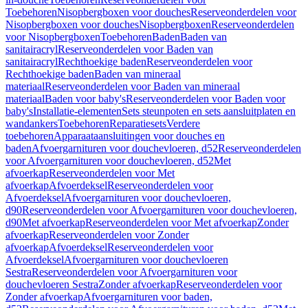
Toebehoren
Nisopbergboxen voor douches
Reserveonderdelen voor
Nisopbergboxen voor douches
Nisopbergboxen
Reserveonderdelen
voor Nisopbergboxen
Toebehoren
Baden
Baden van
sanitairacryl
Reserveonderdelen voor Baden van
sanitairacryl
Rechthoekige baden
Reserveonderdelen voor
Rechthoekige baden
Baden van mineraal
materiaal
Reserveonderdelen voor Baden van mineraal
materiaal
Baden voor baby's
Reserveonderdelen voor Baden voor
baby's
Installatie-elementen
Sets steunpoten en sets aansluitplaten en
wandankers
Toebehoren
Reparatiesets
Verdere
toebehoren
Apparaataansluitingen voor douches en
baden
Afvoergarnituren voor douchevloeren, d52
Reserveonderdelen
voor Afvoergarnituren voor douchevloeren, d52
Met
afvoerkap
Reserveonderdelen voor Met
afvoerkap
Afvoerdeksel
Reserveonderdelen voor
Afvoerdeksel
Afvoergarnituren voor douchevloeren,
d90
Reserveonderdelen voor Afvoergarnituren voor douchevloeren,
d90
Met afvoerkap
Reserveonderdelen voor Met afvoerkap
Zonder
afvoerkap
Reserveonderdelen voor Zonder
afvoerkap
Afvoerdeksel
Reserveonderdelen voor
Afvoerdeksel
Afvoergarnituren voor douchevloeren
Sestra
Reserveonderdelen voor Afvoergarnituren voor
douchevloeren Sestra
Zonder afvoerkap
Reserveonderdelen voor
Zonder afvoerkap
Afvoergarnituren voor baden,