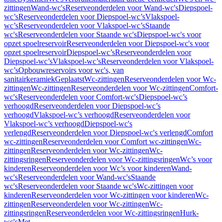
zittingen
Wand-wc's
Reserveonderdelen voor Wand-wc's
Diepspoel-
wc’s
Reserveonderdelen voor Diepspoel-wc’s
Vlakspoel-
wc’s
Reserveonderdelen voor Vlakspoel-wc’s
Staande
wc's
Reserveonderdelen voor Staande wc's
Diepspoel-wc's voor
opzet spoelreservoir
Reserveonderdelen voor Diepspoel-wc's voor
opzet spoelreservoir
Diepspoel-wc’s
Reserveonderdelen voor
Diepspoel-wc’s
Vlakspoel-wc’s
Reserveonderdelen voor Vlakspoel-
wc’s
Opbouwreservoirs voor wc's, van
sanitairkeramiek
Geplaatst
Wc-zittingen
Reserveonderdelen voor Wc-
zittingen
Wc-zittingen
Reserveonderdelen voor Wc-zittingen
Comfort-
wc's
Reserveonderdelen voor Comfort-wc's
Diepspoel-wc’s
verhoogd
Reserveonderdelen voor Diepspoel-wc’s
verhoogd
Vlakspoel-wc’s verhoogd
Reserveonderdelen voor
Vlakspoel-wc’s verhoogd
Diepspoel-wc's
verlengd
Reserveonderdelen voor Diepspoel-wc's verlengd
Comfort
wc-zittingen
Reserveonderdelen voor Comfort wc-zittingen
Wc-
zittingen
Reserveonderdelen voor Wc-zittingen
Wc-
zittingsringen
Reserveonderdelen voor Wc-zittingsringen
Wc’s voor
kinderen
Reserveonderdelen voor Wc’s voor kinderen
Wand-
wc's
Reserveonderdelen voor Wand-wc's
Staande
wc's
Reserveonderdelen voor Staande wc's
Wc-zittingen voor
kinderen
Reserveonderdelen voor Wc-zittingen voor kinderen
Wc-
zittingen
Reserveonderdelen voor Wc-zittingen
Wc-
zittingsringen
Reserveonderdelen voor Wc-zittingsringen
Hurk-
wc's
Met