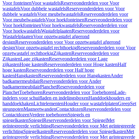
Voor fonteinen
Voor wastafels
Reserveonderdelen voor Voor
wastafels
Voor dubbele wastafels
Reserveonderdelen voor Voor
dubbele wastafels
Voor meubelwastafels
Reserveonderdelen voor
Voor meubelwastafels
Voor hoekfonteinen
Reserveonderdelen voor
Voor hoekfonteinen
Voor hoekwastafels
Reserveonderdelen voor
Voor hoekwastafels
Wastafelplaaten
Reserveonderdelen voor
Wastafelplaaten
Voor opzetwastafel afgerond
design
Reserveonderdelen voor Voor opzetwastafel afgerond
design
Voor opzetwastafel rechthoekig
Reserveonderdelen voor Voor
opzetwastafel rechthoekig
Zijkasten
Reserveonderdelen voor
Zijkasten
Lage zijkasten
Reserveonderdelen voor Lage
zijkasten
Hoge kasten
Reserveonderdelen voor Hoge kasten
Half
hoge kasten
Reserveonderdelen voor Half hoge
kasten
Hangkasten
Reserveonderdelen voor Hangkasten
Ander
badkamermeubilair
Reserveonderdelen voor Ander
badkamermeubilair
Planchet
Reserveonderdelen voor
Planchet
Toebehoren
Reserveonderdelen voor Toebehoren
Lade-
indelers voor schuifladen en indelingsboxen
Handdoekhouders en
handdoekhaken
Lichtelementen
Houder voor wastafelplaten
Greep
Set
steunpoten
Magneetwanden
Contactdozen
Reserveonderdelen voor
Contactdozen
Verdere toebehoren
Spiegels en
spiegelkasten
Spiegel
Reserveonderdelen voor Spiegel
Met
geïntegreerde verlichting
Reserveonderdelen voor Met geïntegreerde
verlichting
Spiegelkasten
Reserveonderdelen voor Spiegelkasten
Met
geïntegreerde verlichting
Reserveonderdelen voor Met geïntegreerde