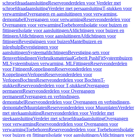
schroefdraadaansluiting
Reserveonderdelen voor Verdeler met
schroefdraadaansluiting
Verdeler met persaansluiting
T-stukken voor
verwarming
Overgangen en aansluitingen voor verwarming,
demontabel
Overgangen voor verwarming
Reserveonderdelen voor
Overgangen voor verwarming
Toebehoren
Isolatie voor buizen en
fittingen
Isolatie voor aansluitingen
Afdichtingen voor buizen en
fittingen
Afdichtingen voor aansluitingen
Afdichtingen voor
fittingen
Bevestigingen voor buizen
Mantelbuizen en
inleghulp
Bevestigingen voor
aansluitingen
Systeemafdichtingen
Bevestiging-sets voor
flensverbindingen
Verbruiksmateriaal
Geberit PushFit
Systeembuizen
ML
Systeembuizen verwarming, ML
Fittingen
Reserveonderdelen
voor Fittingen
Koppelingen
Reserveonderdelen voor
Koppelingen
Verlopen
Reserveonderdelen voor
Verlopen
Bochten
Reserveonderdelen voor Bochten
T-
stukken
Reserveonderdelen voor T-stukken
Overgangen
permanent
Reserveonderdelen voor Overgangen
permanent
Overgangen en verbindingen,
demontabel
Reserveonderdelen voor Overgangen en verbindingen,
demontabel
Muurplaten
Reserveonderdelen voor Muurplaten
Verdeler
met steekaansluiting
Reserveonderdelen voor Verdeler met
steekaansluiting
Verdeler met schroefdraadaansluiting
Overgangen
voor verwarming
Reserveonderdelen voor Overgangen voor
verwarming
Toebehoren
Reserveonderdelen voor Toebehoren
Isolatie
voor buizen en fittingen
Isolatie voor aansluitingen
Afdichtingen voor