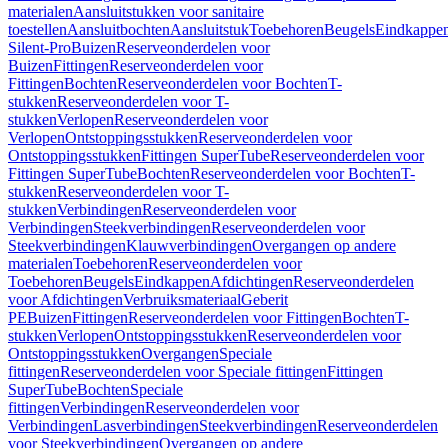
materialen
Aansluitstukken voor sanitaire
toestellen
Aansluitbochten
Aansluitstuk
Toebehoren
Beugels
Eindkappe
Silent-Pro
Buizen
Reserveonderdelen voor
Buizen
Fittingen
Reserveonderdelen voor
Fittingen
Bochten
Reserveonderdelen voor Bochten
T-
stukken
Reserveonderdelen voor T-
stukken
Verlopen
Reserveonderdelen voor
Verlopen
Ontstoppingsstukken
Reserveonderdelen voor
Ontstoppingsstukken
Fittingen SuperTube
Reserveonderdelen voor
Fittingen SuperTube
Bochten
Reserveonderdelen voor Bochten
T-
stukken
Reserveonderdelen voor T-
stukken
Verbindingen
Reserveonderdelen voor
Verbindingen
Steekverbindingen
Reserveonderdelen voor
Steekverbindingen
Klauwverbindingen
Overgangen op andere
materialen
Toebehoren
Reserveonderdelen voor
Toebehoren
Beugels
Eindkappen
Afdichtingen
Reserveonderdelen
voor Afdichtingen
Verbruiksmateriaal
Geberit
PE
Buizen
Fittingen
Reserveonderdelen voor Fittingen
Bochten
T-
stukken
Verlopen
Ontstoppingsstukken
Reserveonderdelen voor
Ontstoppingsstukken
Overgangen
Speciale
fittingen
Reserveonderdelen voor Speciale fittingen
Fittingen
SuperTube
Bochten
Speciale
fittingen
Verbindingen
Reserveonderdelen voor
Verbindingen
Lasverbindingen
Steekverbindingen
Reserveonderdelen
voor Steekverbindingen
Overgangen op andere