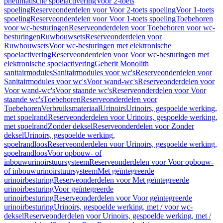
pneumatische spoelactivering
Voor 2-toets
spoeling
Reserveonderdelen voor Voor 2-toets spoeling
Voor 1-toets
spoeling
Reserveonderdelen voor Voor 1-toets spoeling
Toebehoren
voor wc-besturingen
Reserveonderdelen voor Toebehoren voor wc-
besturingen
Ruwbouwsets
Reserveonderdelen voor
Ruwbouwsets
Voor wc-besturingen met elektronische
spoelactivering
Reserveonderdelen voor Voor wc-besturingen met
elektronische spoelactivering
Geberit Monolith
sanitairmodules
Sanitairmodules voor wc's
Reserveonderdelen voor
Sanitairmodules voor wc's
Voor wand-wc's
Reserveonderdelen voor
Voor wand-wc's
Voor staande wc's
Reserveonderdelen voor Voor
staande wc's
Toebehoren
Reserveonderdelen voor
Toebehoren
Verbruiksmateriaal
Urinoirs
Urinoirs, gespoelde werking,
met spoelrand
Reserveonderdelen voor Urinoirs, gespoelde werking,
met spoelrand
Zonder deksel
Reserveonderdelen voor Zonder
deksel
Urinoirs, gespoelde werking,
spoelrandloos
Reserveonderdelen voor Urinoirs, gespoelde werking,
spoelrandloos
Voor opbouw- of
inbouwurinoirstuursysteem
Reserveonderdelen voor Voor opbouw-
of inbouwurinoirstuursysteem
Met geïntegreerde
urinoirbesturing
Reserveonderdelen voor Met geïntegreerde
urinoirbesturing
Voor geïntegreerde
urinoirbesturing
Reserveonderdelen voor Voor geïntegreerde
urinoirbesturing
Urinoirs, gespoelde werking, met / voor wc-
deksel
Reserveonderdelen voor Urinoirs, gespoelde werking, met /