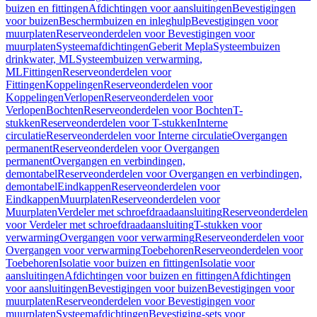
buizen en fittingen
Afdichtingen voor aansluitingen
Bevestigingen
voor buizen
Beschermbuizen en inleghulp
Bevestigingen voor
muurplaten
Reserveonderdelen voor Bevestigingen voor
muurplaten
Systeemafdichtingen
Geberit Mepla
Systeembuizen
drinkwater, ML
Systeembuizen verwarming,
ML
Fittingen
Reserveonderdelen voor
Fittingen
Koppelingen
Reserveonderdelen voor
Koppelingen
Verlopen
Reserveonderdelen voor
Verlopen
Bochten
Reserveonderdelen voor Bochten
T-
stukken
Reserveonderdelen voor T-stukken
Interne
circulatie
Reserveonderdelen voor Interne circulatie
Overgangen
permanent
Reserveonderdelen voor Overgangen
permanent
Overgangen en verbindingen,
demontabel
Reserveonderdelen voor Overgangen en verbindingen,
demontabel
Eindkappen
Reserveonderdelen voor
Eindkappen
Muurplaten
Reserveonderdelen voor
Muurplaten
Verdeler met schroefdraadaansluiting
Reserveonderdelen
voor Verdeler met schroefdraadaansluiting
T-stukken voor
verwarming
Overgangen voor verwarming
Reserveonderdelen voor
Overgangen voor verwarming
Toebehoren
Reserveonderdelen voor
Toebehoren
Isolatie voor buizen en fittingen
Isolatie voor
aansluitingen
Afdichtingen voor buizen en fittingen
Afdichtingen
voor aansluitingen
Bevestigingen voor buizen
Bevestigingen voor
muurplaten
Reserveonderdelen voor Bevestigingen voor
muurplaten
Systeemafdichtingen
Bevestiging-sets voor