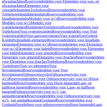
afwasmachines
Reserveonderdelen voor Elementen voor was- en
afwasmachines
Elementen voor
consolebelastingen
Toebehoren
Reserveonderdelen voor
Toebehoren
Installatiemodules
Reserveonderdelen voor
Installatiemodules
Modules voor wc's
Reserveonderdelen voor
Modules voor wc's
Modules voor
wandelementen
Beplatingen
Toebehoren
Reserveonderdelen voor
Toebehoren
Voor systeemwanden
Reserveonderdelen voor Voor
systeemwanden
Voor aanvoersystemen
Voor waterafvoer
Geberit
Kombifix
Installatie-elementen
Reserveonderdelen voor Installatie-
elementen
Elementen voor wc's
Reserveonderdelen voor Elementen
voor wc's
Elementen voor bidets
Reserveonderdelen voor Elementen
voor bidets
Elementen voor urinoirs
Reserveonderdelen voor
Elementen voor urinoirs
Elementen voor douches
Reserveonderdelen
voor Elementen voor douches
Toebehoren
Reserveonderdelen voor
Toebehoren
Voor wc-elementen
Voor
bevestigingen
Reserveonderdelen voor Voor
bevestigingen
Opbouwreservoirs
Opbouwreservoirs voor
wc's
Reserveonderdelen voor Opbouwreservoirs voor wc's
Hoog
hangende
Reserveonderdelen voor Hoog hangende
Laag- en
halfhoog hangend
Reserveonderdelen voor Laag- en halfhoog
hangend
Opbouwreservoirs voor wc's, van
sanitairkeramiek
Reserveonderdelen voor Opbouwreservoirs voor
wc's, van sanitairkeramiek
Geplaatst
Reserveonderdelen voor
Geplaatst
Spoelpijpen voor opbouwreservoirs
Hoog hangende
Laag-