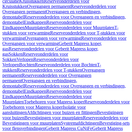
circulatie
Kruisstukken
Reserveonderdelen voor
Kruisstukken
Overgangen permanent
Reserveonderdelen voor
Overgangen permanent
Overgangen en verbindingen,
demontabel
Reserveonderdelen voor Overgangen en verbindingen,
demontabel
Eindkappen
Reserveonderdelen voor
Eindkappen
Muurplaten
Reserveonderdelen voor Muurplaten
T-
stukken voor verwarming
Reserveonderdelen voor T-stukken voor
verwarming
Overgangen voor verwarming
Reserveonderdelen voor
Overgangen voor verwarming
Geberit Mapress koper,
gas
Reserveonderdelen voor Geberit Mapress koper,
gas
Sokken
Reserveonderdelen voor
Sokken
Verlopen
Reserveonderdelen voor
Verlopen
Bochten
Reserveonderdelen voor Bochten
T-
stukken
Reserveonderdelen voor T-stukken
Overgangen
permanent
Reserveonderdelen voor Overgangen
permanent
Overgangen en verbindingen,
demontabel
Reserveonderdelen voor Overgangen en verbindingen,
demontabel
Eindkappen
Reserveonderdelen voor
Eindkappen
Muurplaten
Reserveonderdelen voor
Muurplaten
Toebehoren voor Mapress koper
Reserveonderdelen voor
Toebehoren voor Mapress koper
Isolatie voor
aansluitingen
Afdichtingen voor buizen en fittingen
Bevestigingen
voor buizen
Bevestigingen voor muurplaten
Reserveonderdelen voor
Bevestigingen voor muurplaten
Systeemafdichtingen
Bevestiging-sets
voor flensverbindingen
Geberit Mapress CuNiFe
Geberit Mapress