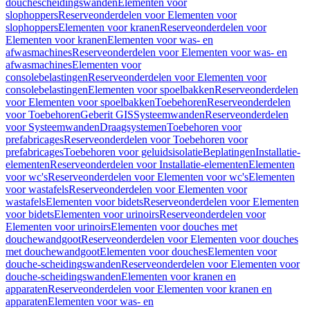
douchescheidingswanden
Elementen voor
slophoppers
Reserveonderdelen voor Elementen voor
slophoppers
Elementen voor kranen
Reserveonderdelen voor
Elementen voor kranen
Elementen voor was- en
afwasmachines
Reserveonderdelen voor Elementen voor was- en
afwasmachines
Elementen voor
consolebelastingen
Reserveonderdelen voor Elementen voor
consolebelastingen
Elementen voor spoelbakken
Reserveonderdelen
voor Elementen voor spoelbakken
Toebehoren
Reserveonderdelen
voor Toebehoren
Geberit GIS
Systeemwanden
Reserveonderdelen
voor Systeemwanden
Draagsystemen
Toebehoren voor
prefabricages
Reserveonderdelen voor Toebehoren voor
prefabricages
Toebehoren voor geluidsisolatie
Beplatingen
Installatie-
elementen
Reserveonderdelen voor Installatie-elementen
Elementen
voor wc's
Reserveonderdelen voor Elementen voor wc's
Elementen
voor wastafels
Reserveonderdelen voor Elementen voor
wastafels
Elementen voor bidets
Reserveonderdelen voor Elementen
voor bidets
Elementen voor urinoirs
Reserveonderdelen voor
Elementen voor urinoirs
Elementen voor douches met
douchewandgoot
Reserveonderdelen voor Elementen voor douches
met douchewandgoot
Elementen voor douches
Elementen voor
douche-scheidingswanden
Reserveonderdelen voor Elementen voor
douche-scheidingswanden
Elementen voor kranen en
apparaten
Reserveonderdelen voor Elementen voor kranen en
apparaten
Elementen voor was- en