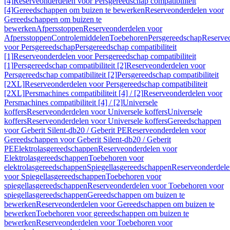
[4]
Reserveonderdelen voor Persgereedschap compatibiliteit
[4]
Gereedschappen om buizen te bewerken
Reserveonderdelen voor
Gereedschappen om buizen te
bewerken
Afpersstoppen
Reserveonderdelen voor
Afpersstoppen
Controlemiddelen
Toebehoren
Persgereedschap
Reserve
voor Persgereedschap
Persgereedschap compatibiliteit
[1]
Reserveonderdelen voor Persgereedschap compatibiliteit
[1]
Persgereedschap compatibiliteit [2]
Reserveonderdelen voor
Persgereedschap compatibiliteit [2]
Persgereedschap compatibiliteit
[2XL]
Reserveonderdelen voor Persgereedschap compatibiliteit
[2XL]
Persmachines compatibiliteit [4] / [2]
Reserveonderdelen voor
Persmachines compatibiliteit [4] / [2]
Universele
koffers
Reserveonderdelen voor Universele koffers
Universele
koffers
Reserveonderdelen voor Universele koffers
Gereedschappen
voor Geberit Silent-db20 / Geberit PE
Reserveonderdelen voor
Gereedschappen voor Geberit Silent-db20 / Geberit
PE
Elektrolasgereedschappen
Reserveonderdelen voor
Elektrolasgereedschappen
Toebehoren voor
elektrolasgereedschappen
Spiegellasgereedschappen
Reserveonderdele
voor Spiegellasgereedschappen
Toebehoren voor
spiegellasgereedschappen
Reserveonderdelen voor Toebehoren voor
spiegellasgereedschappen
Gereedschappen om buizen te
bewerken
Reserveonderdelen voor Gereedschappen om buizen te
bewerken
Toebehoren voor gereedschappen om buizen te
bewerken
Reserveonderdelen voor Toebehoren voor