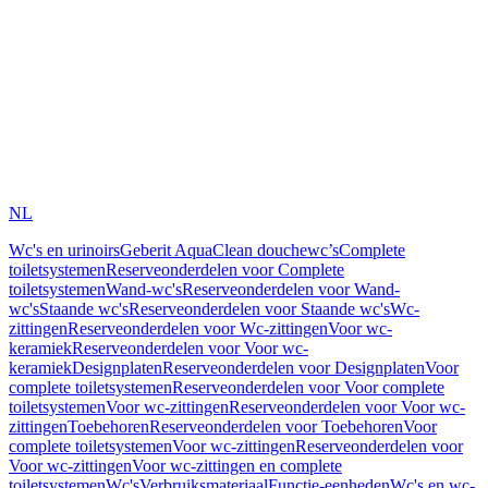
NL
Wc's en urinoirs
Geberit AquaClean douchewc’s
Complete
toiletsystemen
Reserveonderdelen voor Complete
toiletsystemen
Wand-wc's
Reserveonderdelen voor Wand-
wc's
Staande wc's
Reserveonderdelen voor Staande wc's
Wc-
zittingen
Reserveonderdelen voor Wc-zittingen
Voor wc-
keramiek
Reserveonderdelen voor Voor wc-
keramiek
Designplaten
Reserveonderdelen voor Designplaten
Voor
complete toiletsystemen
Reserveonderdelen voor Voor complete
toiletsystemen
Voor wc-zittingen
Reserveonderdelen voor Voor wc-
zittingen
Toebehoren
Reserveonderdelen voor Toebehoren
Voor
complete toiletsystemen
Voor wc-zittingen
Reserveonderdelen voor
Voor wc-zittingen
Voor wc-zittingen en complete
toiletsystemen
Wc's
Verbruiksmateriaal
Functie-eenheden
Wc's en wc-