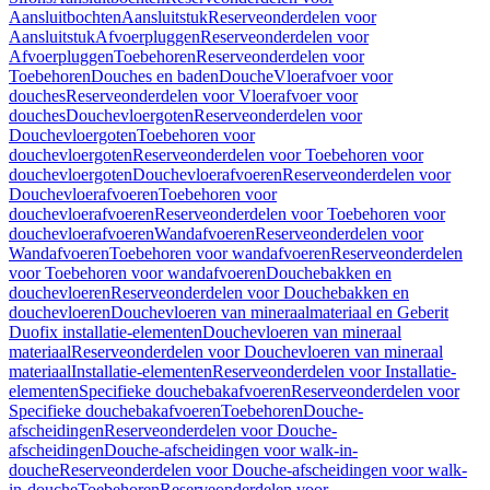
Aansluitbochten
Aansluitstuk
Reserveonderdelen voor
Aansluitstuk
Afvoerpluggen
Reserveonderdelen voor
Afvoerpluggen
Toebehoren
Reserveonderdelen voor
Toebehoren
Douches en baden
Douche
Vloerafvoer voor
douches
Reserveonderdelen voor Vloerafvoer voor
douches
Douchevloergoten
Reserveonderdelen voor
Douchevloergoten
Toebehoren voor
douchevloergoten
Reserveonderdelen voor Toebehoren voor
douchevloergoten
Douchevloerafvoeren
Reserveonderdelen voor
Douchevloerafvoeren
Toebehoren voor
douchevloerafvoeren
Reserveonderdelen voor Toebehoren voor
douchevloerafvoeren
Wandafvoeren
Reserveonderdelen voor
Wandafvoeren
Toebehoren voor wandafvoeren
Reserveonderdelen
voor Toebehoren voor wandafvoeren
Douchebakken en
douchevloeren
Reserveonderdelen voor Douchebakken en
douchevloeren
Douchevloeren van mineraalmateriaal en Geberit
Duofix installatie-elementen
Douchevloeren van mineraal
materiaal
Reserveonderdelen voor Douchevloeren van mineraal
materiaal
Installatie-elementen
Reserveonderdelen voor Installatie-
elementen
Specifieke douchebakafvoeren
Reserveonderdelen voor
Specifieke douchebakafvoeren
Toebehoren
Douche-
afscheidingen
Reserveonderdelen voor Douche-
afscheidingen
Douche-afscheidingen voor walk-in-
douche
Reserveonderdelen voor Douche-afscheidingen voor walk-
in-douche
Toebehoren
Reserveonderdelen voor