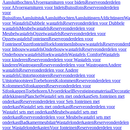
Aansluitbochten
Afvoergarnituren voor bidets
Reserveonderdelen
voor Afvoergarnituren voor bidets
Buissifons
Reserveonderdelen
voor
Buissifons
Aansluitstuk
Aansluitbochten
Aansluitingen
Afdichtingen
Was
voor Wastafels
Dubbele wastafels
Reserveonderdelen voor Dubbele
wastafels
Meubelwastafels
Reserveonderdelen voor
Meubelwastafels
Opzetwastafels
Reserveonderdelen voor
Opzetwastafels
Fonteinen
Reserveonderdelen voor
Fonteinen
Opzetfontein
Hoekfonteinen
Inbouwwastafels
Reserveonderd
voor Inbouwwastafels
Onderbouwwastafels
Reserveonderdelen voor
Onderbouwwastafels
Hoekwastafels
Wastafels Comfort
Wastafels
voor kinderen
Reserveonderdelen voor Wastafels voor
kinderen
Wastroggen
Reserveonderdelen voor Wastroggen
Andere
wastafels
Reserveonderdelen voor Andere
wastafels
Uitstortgootsteen
Reserveonderdelen voor
Uitstortgootsteen
Toebehoren
Kolommen
Reserveonderdelen voor
Kolommen
Sifonkappen
Reserveonderdelen voor
Sifonkappen
Toebehoren
Afvoerdeksel
Bevestigingsmateriaal
Decorati
afdekkingen
Planchet
Wastafel sets met onderkast
Sets fonteinen met
onderkast
Reserveonderdelen voor Sets fonteinen met
onderkast
Wastafel sets met onderkast
Reserveonderdelen voor
Wastafel sets met onderkast
Meubelwastafel sets met
onderkast
Reserveonderdelen voor Meubelwastafel sets met
onderkast
Badkamermeubilair
Wastafelonderkasten
Reserveonderdelen
voor Wastafelonderkasten
Voor fonteinen
Reserveonderdelen voor