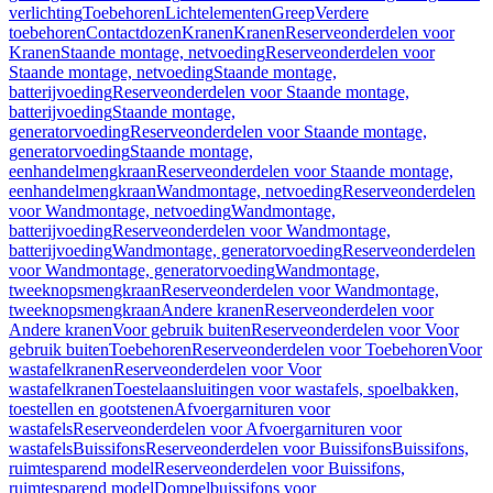
verlichting
Toebehoren
Lichtelementen
Greep
Verdere
toebehoren
Contactdozen
Kranen
Kranen
Reserveonderdelen voor
Kranen
Staande montage, netvoeding
Reserveonderdelen voor
Staande montage, netvoeding
Staande montage,
batterijvoeding
Reserveonderdelen voor Staande montage,
batterijvoeding
Staande montage,
generatorvoeding
Reserveonderdelen voor Staande montage,
generatorvoeding
Staande montage,
eenhandelmengkraan
Reserveonderdelen voor Staande montage,
eenhandelmengkraan
Wandmontage, netvoeding
Reserveonderdelen
voor Wandmontage, netvoeding
Wandmontage,
batterijvoeding
Reserveonderdelen voor Wandmontage,
batterijvoeding
Wandmontage, generatorvoeding
Reserveonderdelen
voor Wandmontage, generatorvoeding
Wandmontage,
tweeknopsmengkraan
Reserveonderdelen voor Wandmontage,
tweeknopsmengkraan
Andere kranen
Reserveonderdelen voor
Andere kranen
Voor gebruik buiten
Reserveonderdelen voor Voor
gebruik buiten
Toebehoren
Reserveonderdelen voor Toebehoren
Voor
wastafelkranen
Reserveonderdelen voor Voor
wastafelkranen
Toestelaansluitingen voor wastafels, spoelbakken,
toestellen en gootstenen
Afvoergarnituren voor
wastafels
Reserveonderdelen voor Afvoergarnituren voor
wastafels
Buissifons
Reserveonderdelen voor Buissifons
Buissifons,
ruimtesparend model
Reserveonderdelen voor Buissifons,
ruimtesparend model
Dompelbuissifons voor