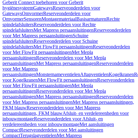
Geberit Connect toebehoren voor Geberit
hygiënesysteem
Gateways
Reserveonderdelen voor
Gateways
Omvormer
Reserveonderdelen voor
Omvormer
Sensoren
Montagemateriaal
Basisarmaturen
Rechte
spindelafsluiters
Reserveonderdelen voor Rechte
spindelafsluiters
Met Mapress persaansluitingen
Reserveonderdelen
voor Met Mapress persaansluitingen
Schuine
spindelafsluiters
Reserveonderdelen voor Schuine
spindelafsluiters
Met FlowFit persaansluitingen
Reserveonderdelen
voor Met FlowFit persaansluitingen
Met Mepla
persaansluitingen
Reserveonderdelen voor Met Mepla
persaansluitingen
Met Mapress persaansluitingen
Reserveonderdelen
voor Met Mapress
persaansluitingen
Monsternameventielen
Aftapventielen
Kogelkranen
R
voor Kogelkranen
Met FlowFit persaansluitingen
Reserveonderdelen
voor Met FlowFit persaansluitingen
Met Mepla
persaansluitingen
Reserveonderdelen voor Met Mepla
persaansluitingen
Met Mapress persaansluitingen
Reserveonderdelen
voor Met Mapress persaansluitingen
Met Mapress persaansluitingen,
FKM blauw
Reserveonderdelen voor Met Mapress
persaansluitingen, FKM blauw
Afsluit- en verdelereenheden voor
inbouwmontage
Reserveonderdelen voor Afsluit- en
verdelereenheden voor inbouwmontage
Met aansluitingen
Compact
Reserveonderdelen voor Met aansluitingen
Compact
Terugslagventielen
Met Mapress