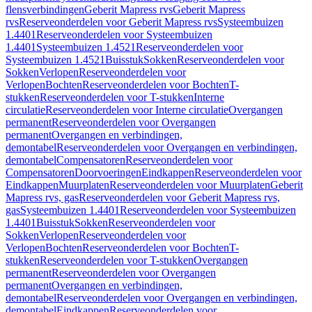
flensverbindingen
Geberit Mapress rvs
Geberit Mapress
rvs
Reserveonderdelen voor Geberit Mapress rvs
Systeembuizen
1.4401
Reserveonderdelen voor Systeembuizen
1.4401
Systeembuizen 1.4521
Reserveonderdelen voor
Systeembuizen 1.4521
Buisstuk
Sokken
Reserveonderdelen voor
Sokken
Verlopen
Reserveonderdelen voor
Verlopen
Bochten
Reserveonderdelen voor Bochten
T-
stukken
Reserveonderdelen voor T-stukken
Interne
circulatie
Reserveonderdelen voor Interne circulatie
Overgangen
permanent
Reserveonderdelen voor Overgangen
permanent
Overgangen en verbindingen,
demontabel
Reserveonderdelen voor Overgangen en verbindingen,
demontabel
Compensatoren
Reserveonderdelen voor
Compensatoren
Doorvoeringen
Eindkappen
Reserveonderdelen voor
Eindkappen
Muurplaten
Reserveonderdelen voor Muurplaten
Geberit
Mapress rvs, gas
Reserveonderdelen voor Geberit Mapress rvs,
gas
Systeembuizen 1.4401
Reserveonderdelen voor Systeembuizen
1.4401
Buisstuk
Sokken
Reserveonderdelen voor
Sokken
Verlopen
Reserveonderdelen voor
Verlopen
Bochten
Reserveonderdelen voor Bochten
T-
stukken
Reserveonderdelen voor T-stukken
Overgangen
permanent
Reserveonderdelen voor Overgangen
permanent
Overgangen en verbindingen,
demontabel
Reserveonderdelen voor Overgangen en verbindingen,
demontabel
Eindkappen
Reserveonderdelen voor