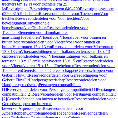
trechters t/m 12 l/s
Voor trechters t/m 25
l/s
Bevestigingen
Bevestigingssysteem d40–200
Bevestigingssysteem
d250–315
Toebehoren
Reserveonderdelen voor Toebehoren
Voor
trechters
Reserveonderdelen voor Voor trechters
Voor
bevestigingen
Conventionele
hemelwaterafvoer
Trechters
Reserveonderdelen voor
Trechters
Elementen voor dampbarrière-
aansluiting
Toebehoren
Vloerafvoer
Vloerafvoer voor binnen en
buiten
Reserveonderdelen voor Vloerafvoer voor binnen en
buiten
Vloerputten 13 x 13 cm
Reserveonderdelen voor Vloerputten
13 x 13 cm
Vloeraansluitingen voor balkons en terrassen, 13 x 13
cm
Reserveonderdelen voor Vloeraansluitingen voor balkons en
terrassen, 13 x 13 cm
Vloerafvoeren 15 x 15 cm
Reserveonderdelen
voor Vloerafvoeren 15 x 15 cm
Toebehoren
Reserveonderdelen voor
Toebehoren
Gereedschappen
Gereedschappen
Gereedschappen voor
Geberit FlowFit
Reserveonderdelen voor Gereedschappen voor
Geberit FlowFit
Handpersgereedschap
Reserveonderdelen voor
Handpersgereedschap
Perstangen compatibiliteit
[1]
Reserveonderdelen voor Perstangen compatibiliteit [1]
Perstangen
compatibiliteit [2]
Reserveonderdelen voor Perstangen compatibiliteit
[2]
Gereedschappen om buizen te bewerken
Reserveonderdelen voor
Gereedschappen om buizen te
bewerken
Afpersstoppen
Reserveonderdelen voor
Afpersstoppen
Controlemiddelen
Toebehoren
Reserveonderdelen
voor Toebehoren
Gereedschappen voor Geberit