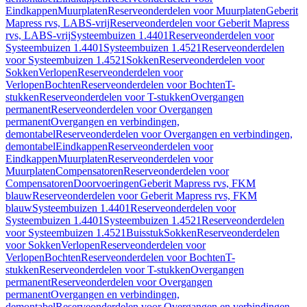
Eindkappen
Muurplaten
Reserveonderdelen voor Muurplaten
Geberit
Mapress rvs, LABS-vrij
Reserveonderdelen voor Geberit Mapress
rvs, LABS-vrij
Systeembuizen 1.4401
Reserveonderdelen voor
Systeembuizen 1.4401
Systeembuizen 1.4521
Reserveonderdelen
voor Systeembuizen 1.4521
Sokken
Reserveonderdelen voor
Sokken
Verlopen
Reserveonderdelen voor
Verlopen
Bochten
Reserveonderdelen voor Bochten
T-
stukken
Reserveonderdelen voor T-stukken
Overgangen
permanent
Reserveonderdelen voor Overgangen
permanent
Overgangen en verbindingen,
demontabel
Reserveonderdelen voor Overgangen en verbindingen,
demontabel
Eindkappen
Reserveonderdelen voor
Eindkappen
Muurplaten
Reserveonderdelen voor
Muurplaten
Compensatoren
Reserveonderdelen voor
Compensatoren
Doorvoeringen
Geberit Mapress rvs, FKM
blauw
Reserveonderdelen voor Geberit Mapress rvs, FKM
blauw
Systeembuizen 1.4401
Reserveonderdelen voor
Systeembuizen 1.4401
Systeembuizen 1.4521
Reserveonderdelen
voor Systeembuizen 1.4521
Buisstuk
Sokken
Reserveonderdelen
voor Sokken
Verlopen
Reserveonderdelen voor
Verlopen
Bochten
Reserveonderdelen voor Bochten
T-
stukken
Reserveonderdelen voor T-stukken
Overgangen
permanent
Reserveonderdelen voor Overgangen
permanent
Overgangen en verbindingen,
demontabel
Reserveonderdelen voor Overgangen en verbindingen,