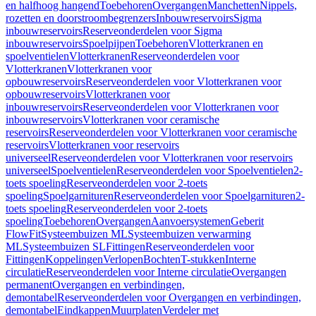
en halfhoog hangend
Toebehoren
Overgangen
Manchetten
Nippels,
rozetten en doorstroombegrenzers
Inbouwreservoirs
Sigma
inbouwreservoirs
Reserveonderdelen voor Sigma
inbouwreservoirs
Spoelpijpen
Toebehoren
Vlotterkranen en
spoelventielen
Vlotterkranen
Reserveonderdelen voor
Vlotterkranen
Vlotterkranen voor
opbouwreservoirs
Reserveonderdelen voor Vlotterkranen voor
opbouwreservoirs
Vlotterkranen voor
inbouwreservoirs
Reserveonderdelen voor Vlotterkranen voor
inbouwreservoirs
Vlotterkranen voor ceramische
reservoirs
Reserveonderdelen voor Vlotterkranen voor ceramische
reservoirs
Vlotterkranen voor reservoirs
universeel
Reserveonderdelen voor Vlotterkranen voor reservoirs
universeel
Spoelventielen
Reserveonderdelen voor Spoelventielen
2-
toets spoeling
Reserveonderdelen voor 2-toets
spoeling
Spoelgarnituren
Reserveonderdelen voor Spoelgarnituren
2-
toets spoeling
Reserveonderdelen voor 2-toets
spoeling
Toebehoren
Overgangen
Aanvoersystemen
Geberit
FlowFit
Systeembuizen ML
Systeembuizen verwarming
ML
Systeembuizen SL
Fittingen
Reserveonderdelen voor
Fittingen
Koppelingen
Verlopen
Bochten
T-stukken
Interne
circulatie
Reserveonderdelen voor Interne circulatie
Overgangen
permanent
Overgangen en verbindingen,
demontabel
Reserveonderdelen voor Overgangen en verbindingen,
demontabel
Eindkappen
Muurplaten
Verdeler met