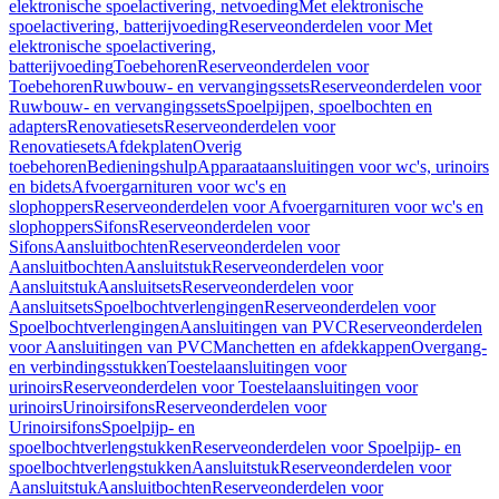
elektronische spoelactivering, netvoeding
Met elektronische
spoelactivering, batterijvoeding
Reserveonderdelen voor Met
elektronische spoelactivering,
batterijvoeding
Toebehoren
Reserveonderdelen voor
Toebehoren
Ruwbouw- en vervangingssets
Reserveonderdelen voor
Ruwbouw- en vervangingssets
Spoelpijpen, spoelbochten en
adapters
Renovatiesets
Reserveonderdelen voor
Renovatiesets
Afdekplaten
Overig
toebehoren
Bedieningshulp
Apparaataansluitingen voor wc's, urinoirs
en bidets
Afvoergarnituren voor wc's en
slophoppers
Reserveonderdelen voor Afvoergarnituren voor wc's en
slophoppers
Sifons
Reserveonderdelen voor
Sifons
Aansluitbochten
Reserveonderdelen voor
Aansluitbochten
Aansluitstuk
Reserveonderdelen voor
Aansluitstuk
Aansluitsets
Reserveonderdelen voor
Aansluitsets
Spoelbochtverlengingen
Reserveonderdelen voor
Spoelbochtverlengingen
Aansluitingen van PVC
Reserveonderdelen
voor Aansluitingen van PVC
Manchetten en afdekkappen
Overgang-
en verbindingsstukken
Toestelaansluitingen voor
urinoirs
Reserveonderdelen voor Toestelaansluitingen voor
urinoirs
Urinoirsifons
Reserveonderdelen voor
Urinoirsifons
Spoelpijp- en
spoelbochtverlengstukken
Reserveonderdelen voor Spoelpijp- en
spoelbochtverlengstukken
Aansluitstuk
Reserveonderdelen voor
Aansluitstuk
Aansluitbochten
Reserveonderdelen voor