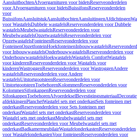
Aansluitbochten
Afvoergarnituren voor bidets
Reserveonderdelen
voor Afvoergarnituren voor bidets
Buissifons
Reserveonderdelen
voor
Buissifons
Aansluitstuk
Aansluitbochten
Aansluitingen
Afdichtingen
Was
voor Wastafels
Dubbele wastafels
Reserveonderdelen voor Dubbele
wastafels
Meubelwastafels
Reserveonderdelen voor
Meubelwastafels
Opzetwastafels
Reserveonderdelen voor
Opzetwastafels
Fonteinen
Reserveonderdelen voor
Fonteinen
Opzetfontein
Hoekfonteinen
Inbouwwastafels
Reserveonderd
voor Inbouwwastafels
Onderbouwwastafels
Reserveonderdelen voor
Onderbouwwastafels
Hoekwastafels
Wastafels Comfort
Wastafels
voor kinderen
Reserveonderdelen voor Wastafels voor
kinderen
Wastroggen
Reserveonderdelen voor Wastroggen
Andere
wastafels
Reserveonderdelen voor Andere
wastafels
Uitstortgootsteen
Reserveonderdelen voor
Uitstortgootsteen
Toebehoren
Kolommen
Reserveonderdelen voor
Kolommen
Sifonkappen
Reserveonderdelen voor
Sifonkappen
Toebehoren
Afvoerdeksel
Bevestigingsmateriaal
Decorati
afdekkingen
Planchet
Wastafel sets met onderkast
Sets fonteinen met
onderkast
Reserveonderdelen voor Sets fonteinen met
onderkast
Wastafel sets met onderkast
Reserveonderdelen voor
Wastafel sets met onderkast
Meubelwastafel sets met
onderkast
Reserveonderdelen voor Meubelwastafel sets met
onderkast
Badkamermeubilair
Wastafelonderkasten
Reserveonderdelen
voor Wastafelonderkasten
Voor fonteinen
Reserveonderdelen voor