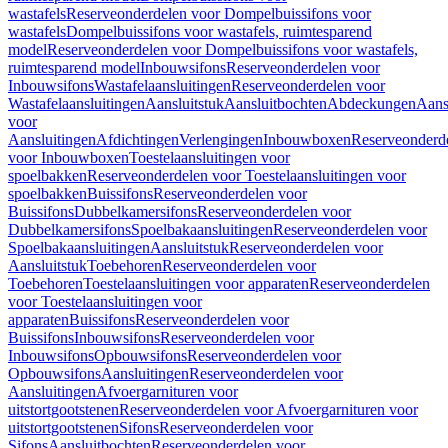
wastafels
Reserveonderdelen voor Dompelbuissifons voor
wastafels
Dompelbuissifons voor wastafels, ruimtesparend
model
Reserveonderdelen voor Dompelbuissifons voor wastafels,
ruimtesparend model
Inbouwsifons
Reserveonderdelen voor
Inbouwsifons
Wastafelaansluitingen
Reserveonderdelen voor
Wastafelaansluitingen
Aansluitstuk
Aansluitbochten
Abdeckungen
Aans
voor
Aansluitingen
Afdichtingen
Verlengingen
Inbouwboxen
Reserveonderd
voor Inbouwboxen
Toestelaansluitingen voor
spoelbakken
Reserveonderdelen voor Toestelaansluitingen voor
spoelbakken
Buissifons
Reserveonderdelen voor
Buissifons
Dubbelkamersifons
Reserveonderdelen voor
Dubbelkamersifons
Spoelbakaansluitingen
Reserveonderdelen voor
Spoelbakaansluitingen
Aansluitstuk
Reserveonderdelen voor
Aansluitstuk
Toebehoren
Reserveonderdelen voor
Toebehoren
Toestelaansluitingen voor apparaten
Reserveonderdelen
voor Toestelaansluitingen voor
apparaten
Buissifons
Reserveonderdelen voor
Buissifons
Inbouwsifons
Reserveonderdelen voor
Inbouwsifons
Opbouwsifons
Reserveonderdelen voor
Opbouwsifons
Aansluitingen
Reserveonderdelen voor
Aansluitingen
Afvoergarnituren voor
uitstortgootstenen
Reserveonderdelen voor Afvoergarnituren voor
uitstortgootstenen
Sifons
Reserveonderdelen voor
Sifons
Aansluitbochten
Reserveonderdelen voor