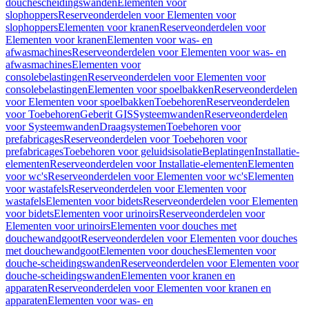
douchescheidingswanden
Elementen voor
slophoppers
Reserveonderdelen voor Elementen voor
slophoppers
Elementen voor kranen
Reserveonderdelen voor
Elementen voor kranen
Elementen voor was- en
afwasmachines
Reserveonderdelen voor Elementen voor was- en
afwasmachines
Elementen voor
consolebelastingen
Reserveonderdelen voor Elementen voor
consolebelastingen
Elementen voor spoelbakken
Reserveonderdelen
voor Elementen voor spoelbakken
Toebehoren
Reserveonderdelen
voor Toebehoren
Geberit GIS
Systeemwanden
Reserveonderdelen
voor Systeemwanden
Draagsystemen
Toebehoren voor
prefabricages
Reserveonderdelen voor Toebehoren voor
prefabricages
Toebehoren voor geluidsisolatie
Beplatingen
Installatie-
elementen
Reserveonderdelen voor Installatie-elementen
Elementen
voor wc's
Reserveonderdelen voor Elementen voor wc's
Elementen
voor wastafels
Reserveonderdelen voor Elementen voor
wastafels
Elementen voor bidets
Reserveonderdelen voor Elementen
voor bidets
Elementen voor urinoirs
Reserveonderdelen voor
Elementen voor urinoirs
Elementen voor douches met
douchewandgoot
Reserveonderdelen voor Elementen voor douches
met douchewandgoot
Elementen voor douches
Elementen voor
douche-scheidingswanden
Reserveonderdelen voor Elementen voor
douche-scheidingswanden
Elementen voor kranen en
apparaten
Reserveonderdelen voor Elementen voor kranen en
apparaten
Elementen voor was- en