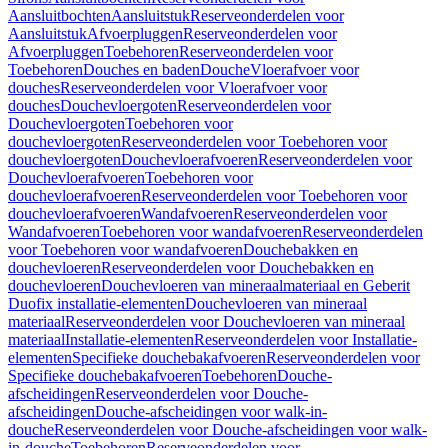
Aansluitbochten
Aansluitstuk
Reserveonderdelen voor
Aansluitstuk
Afvoerpluggen
Reserveonderdelen voor
Afvoerpluggen
Toebehoren
Reserveonderdelen voor
Toebehoren
Douches en baden
Douche
Vloerafvoer voor
douches
Reserveonderdelen voor Vloerafvoer voor
douches
Douchevloergoten
Reserveonderdelen voor
Douchevloergoten
Toebehoren voor
douchevloergoten
Reserveonderdelen voor Toebehoren voor
douchevloergoten
Douchevloerafvoeren
Reserveonderdelen voor
Douchevloerafvoeren
Toebehoren voor
douchevloerafvoeren
Reserveonderdelen voor Toebehoren voor
douchevloerafvoeren
Wandafvoeren
Reserveonderdelen voor
Wandafvoeren
Toebehoren voor wandafvoeren
Reserveonderdelen
voor Toebehoren voor wandafvoeren
Douchebakken en
douchevloeren
Reserveonderdelen voor Douchebakken en
douchevloeren
Douchevloeren van mineraalmateriaal en Geberit
Duofix installatie-elementen
Douchevloeren van mineraal
materiaal
Reserveonderdelen voor Douchevloeren van mineraal
materiaal
Installatie-elementen
Reserveonderdelen voor Installatie-
elementen
Specifieke douchebakafvoeren
Reserveonderdelen voor
Specifieke douchebakafvoeren
Toebehoren
Douche-
afscheidingen
Reserveonderdelen voor Douche-
afscheidingen
Douche-afscheidingen voor walk-in-
douche
Reserveonderdelen voor Douche-afscheidingen voor walk-
in-douche
Toebehoren
Reserveonderdelen voor