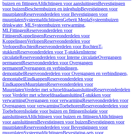
buizen en fittingen
Afdichtingen voor aansluitingen
Bevestigingen
voor buizen
Beschermbuizen en inleghulp
Bevestigingen voor
muurplaten
Reserveonderdelen voor Bevestigingen voor
muurplaten
Systeemafdichtingen
Geberit Mepla
Systeembuizen
drinkwater, ML
Systeembuizen verwarming,
ML
Fittingen
Reserveonderdelen voor
Fittingen
Koppelingen
Reserveonderdelen voor
Koppelingen
Verlopen
Reserveonderdelen voor
Verlopen
Bochten
Reserveonderdelen voor Bochten
T-
stukken
Reserveonderdelen voor T-stukken
Interne
circulatie
Reserveonderdelen voor Interne circulatie
Overgangen
permanent
Reserveonderdelen voor Overgangen
permanent
Overgangen en verbindingen,
demontabel
Reserveonderdelen voor Overgangen en verbindingen,
demontabel
Eindkappen
Reserveonderdelen voor
Eindkappen
Muurplaten
Reserveonderdelen voor
Muurplaten
Verdeler met schroefdraadaansluiting
Reserveonderdelen
voor Verdeler met schroefdraadaansluiting
T-stukken voor
verwarming
Overgangen voor verwarming
Reserveonderdelen voor
Overgangen voor verwarming
Toebehoren
Reserveonderdelen voor
Toebehoren
Isolatie voor buizen en fittingen
Isolatie voor
aansluitingen
Afdichtingen voor buizen en fittingen
Afdichtingen
voor aansluitingen
Bevestigingen voor buizen
Bevestigingen voor
muurplaten
Reserveonderdelen voor Bevestigingen voor
muurplaten
Systeemafdichtingen
Bevestiging-sets voor