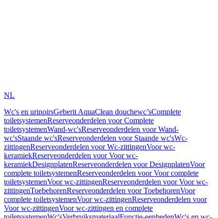
NL
Wc's en urinoirs
Geberit AquaClean douchewc’s
Complete
toiletsystemen
Reserveonderdelen voor Complete
toiletsystemen
Wand-wc's
Reserveonderdelen voor Wand-
wc's
Staande wc's
Reserveonderdelen voor Staande wc's
Wc-
zittingen
Reserveonderdelen voor Wc-zittingen
Voor wc-
keramiek
Reserveonderdelen voor Voor wc-
keramiek
Designplaten
Reserveonderdelen voor Designplaten
Voor
complete toiletsystemen
Reserveonderdelen voor Voor complete
toiletsystemen
Voor wc-zittingen
Reserveonderdelen voor Voor wc-
zittingen
Toebehoren
Reserveonderdelen voor Toebehoren
Voor
complete toiletsystemen
Voor wc-zittingen
Reserveonderdelen voor
Voor wc-zittingen
Voor wc-zittingen en complete
toiletsystemen
Wc's
Verbruiksmateriaal
Functie-eenheden
Wc's en wc-