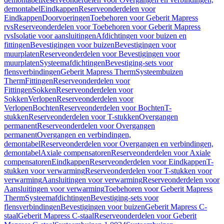
demontabel
Eindkappen
Reserveonderdelen voor
Eindkappen
Doorvoeringen
Toebehoren voor Geberit Mapress
rvs
Reserveonderdelen voor Toebehoren voor Geberit Mapress
rvs
Isolatie voor aansluitingen
Afdichtingen voor buizen en
fittingen
Bevestigingen voor buizen
Bevestigingen voor
muurplaten
Reserveonderdelen voor Bevestigingen voor
muurplaten
Systeemafdichtingen
Bevestiging-sets voor
flensverbindingen
Geberit Mapress Therm
Systeembuizen
Therm
Fittingen
Reserveonderdelen voor
Fittingen
Sokken
Reserveonderdelen voor
Sokken
Verlopen
Reserveonderdelen voor
Verlopen
Bochten
Reserveonderdelen voor Bochten
T-
stukken
Reserveonderdelen voor T-stukken
Overgangen
permanent
Reserveonderdelen voor Overgangen
permanent
Overgangen en verbindingen,
demontabel
Reserveonderdelen voor Overgangen en verbindingen,
demontabel
Axiale compensatoren
Reserveonderdelen voor Axiale
compensatoren
Eindkappen
Reserveonderdelen voor Eindkappen
T-
stukken voor verwarming
Reserveonderdelen voor T-stukken voor
verwarming
Aansluitingen voor verwarming
Reserveonderdelen voor
Aansluitingen voor verwarming
Toebehoren voor Geberit Mapress
Therm
Systeemafdichtingen
Bevestiging-sets voor
flensverbindingen
Bevestigingen voor buizen
Geberit Mapress C-
staal
Geberit Mapress C-staal
Reserveonderdelen voor Geberit