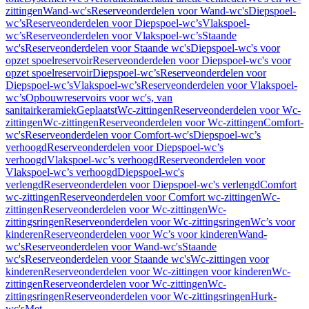
zittingen
Wand-wc's
Reserveonderdelen voor Wand-wc's
Diepspoel-
wc’s
Reserveonderdelen voor Diepspoel-wc’s
Vlakspoel-
wc’s
Reserveonderdelen voor Vlakspoel-wc’s
Staande
wc's
Reserveonderdelen voor Staande wc's
Diepspoel-wc's voor
opzet spoelreservoir
Reserveonderdelen voor Diepspoel-wc's voor
opzet spoelreservoir
Diepspoel-wc’s
Reserveonderdelen voor
Diepspoel-wc’s
Vlakspoel-wc’s
Reserveonderdelen voor Vlakspoel-
wc’s
Opbouwreservoirs voor wc's, van
sanitairkeramiek
Geplaatst
Wc-zittingen
Reserveonderdelen voor Wc-
zittingen
Wc-zittingen
Reserveonderdelen voor Wc-zittingen
Comfort-
wc's
Reserveonderdelen voor Comfort-wc's
Diepspoel-wc’s
verhoogd
Reserveonderdelen voor Diepspoel-wc’s
verhoogd
Vlakspoel-wc’s verhoogd
Reserveonderdelen voor
Vlakspoel-wc’s verhoogd
Diepspoel-wc's
verlengd
Reserveonderdelen voor Diepspoel-wc's verlengd
Comfort
wc-zittingen
Reserveonderdelen voor Comfort wc-zittingen
Wc-
zittingen
Reserveonderdelen voor Wc-zittingen
Wc-
zittingsringen
Reserveonderdelen voor Wc-zittingsringen
Wc’s voor
kinderen
Reserveonderdelen voor Wc’s voor kinderen
Wand-
wc's
Reserveonderdelen voor Wand-wc's
Staande
wc's
Reserveonderdelen voor Staande wc's
Wc-zittingen voor
kinderen
Reserveonderdelen voor Wc-zittingen voor kinderen
Wc-
zittingen
Reserveonderdelen voor Wc-zittingen
Wc-
zittingsringen
Reserveonderdelen voor Wc-zittingsringen
Hurk-
wc's
Met