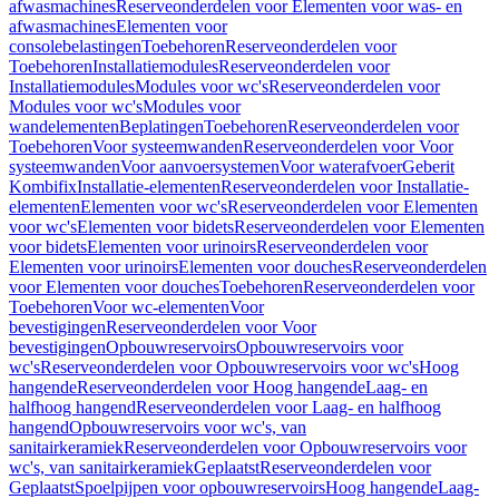
afwasmachines
Reserveonderdelen voor Elementen voor was- en
afwasmachines
Elementen voor
consolebelastingen
Toebehoren
Reserveonderdelen voor
Toebehoren
Installatiemodules
Reserveonderdelen voor
Installatiemodules
Modules voor wc's
Reserveonderdelen voor
Modules voor wc's
Modules voor
wandelementen
Beplatingen
Toebehoren
Reserveonderdelen voor
Toebehoren
Voor systeemwanden
Reserveonderdelen voor Voor
systeemwanden
Voor aanvoersystemen
Voor waterafvoer
Geberit
Kombifix
Installatie-elementen
Reserveonderdelen voor Installatie-
elementen
Elementen voor wc's
Reserveonderdelen voor Elementen
voor wc's
Elementen voor bidets
Reserveonderdelen voor Elementen
voor bidets
Elementen voor urinoirs
Reserveonderdelen voor
Elementen voor urinoirs
Elementen voor douches
Reserveonderdelen
voor Elementen voor douches
Toebehoren
Reserveonderdelen voor
Toebehoren
Voor wc-elementen
Voor
bevestigingen
Reserveonderdelen voor Voor
bevestigingen
Opbouwreservoirs
Opbouwreservoirs voor
wc's
Reserveonderdelen voor Opbouwreservoirs voor wc's
Hoog
hangende
Reserveonderdelen voor Hoog hangende
Laag- en
halfhoog hangend
Reserveonderdelen voor Laag- en halfhoog
hangend
Opbouwreservoirs voor wc's, van
sanitairkeramiek
Reserveonderdelen voor Opbouwreservoirs voor
wc's, van sanitairkeramiek
Geplaatst
Reserveonderdelen voor
Geplaatst
Spoelpijpen voor opbouwreservoirs
Hoog hangende
Laag-