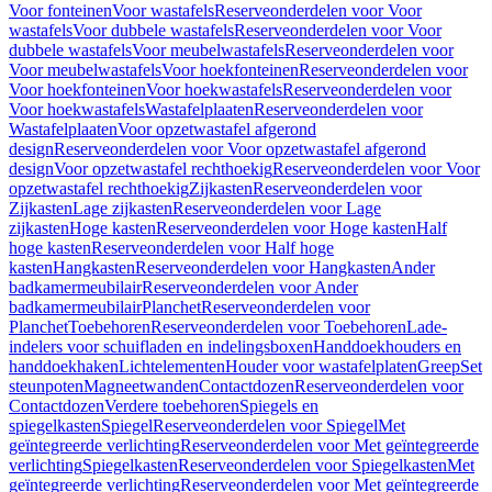
Voor fonteinen
Voor wastafels
Reserveonderdelen voor Voor
wastafels
Voor dubbele wastafels
Reserveonderdelen voor Voor
dubbele wastafels
Voor meubelwastafels
Reserveonderdelen voor
Voor meubelwastafels
Voor hoekfonteinen
Reserveonderdelen voor
Voor hoekfonteinen
Voor hoekwastafels
Reserveonderdelen voor
Voor hoekwastafels
Wastafelplaaten
Reserveonderdelen voor
Wastafelplaaten
Voor opzetwastafel afgerond
design
Reserveonderdelen voor Voor opzetwastafel afgerond
design
Voor opzetwastafel rechthoekig
Reserveonderdelen voor Voor
opzetwastafel rechthoekig
Zijkasten
Reserveonderdelen voor
Zijkasten
Lage zijkasten
Reserveonderdelen voor Lage
zijkasten
Hoge kasten
Reserveonderdelen voor Hoge kasten
Half
hoge kasten
Reserveonderdelen voor Half hoge
kasten
Hangkasten
Reserveonderdelen voor Hangkasten
Ander
badkamermeubilair
Reserveonderdelen voor Ander
badkamermeubilair
Planchet
Reserveonderdelen voor
Planchet
Toebehoren
Reserveonderdelen voor Toebehoren
Lade-
indelers voor schuifladen en indelingsboxen
Handdoekhouders en
handdoekhaken
Lichtelementen
Houder voor wastafelplaten
Greep
Set
steunpoten
Magneetwanden
Contactdozen
Reserveonderdelen voor
Contactdozen
Verdere toebehoren
Spiegels en
spiegelkasten
Spiegel
Reserveonderdelen voor Spiegel
Met
geïntegreerde verlichting
Reserveonderdelen voor Met geïntegreerde
verlichting
Spiegelkasten
Reserveonderdelen voor Spiegelkasten
Met
geïntegreerde verlichting
Reserveonderdelen voor Met geïntegreerde