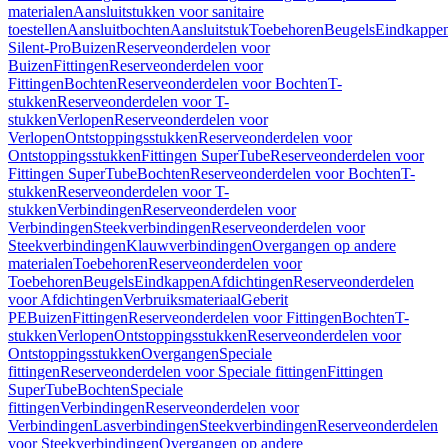
materialen
Aansluitstukken voor sanitaire
toestellen
Aansluitbochten
Aansluitstuk
Toebehoren
Beugels
Eindkappe
Silent-Pro
Buizen
Reserveonderdelen voor
Buizen
Fittingen
Reserveonderdelen voor
Fittingen
Bochten
Reserveonderdelen voor Bochten
T-
stukken
Reserveonderdelen voor T-
stukken
Verlopen
Reserveonderdelen voor
Verlopen
Ontstoppingsstukken
Reserveonderdelen voor
Ontstoppingsstukken
Fittingen SuperTube
Reserveonderdelen voor
Fittingen SuperTube
Bochten
Reserveonderdelen voor Bochten
T-
stukken
Reserveonderdelen voor T-
stukken
Verbindingen
Reserveonderdelen voor
Verbindingen
Steekverbindingen
Reserveonderdelen voor
Steekverbindingen
Klauwverbindingen
Overgangen op andere
materialen
Toebehoren
Reserveonderdelen voor
Toebehoren
Beugels
Eindkappen
Afdichtingen
Reserveonderdelen
voor Afdichtingen
Verbruiksmateriaal
Geberit
PE
Buizen
Fittingen
Reserveonderdelen voor Fittingen
Bochten
T-
stukken
Verlopen
Ontstoppingsstukken
Reserveonderdelen voor
Ontstoppingsstukken
Overgangen
Speciale
fittingen
Reserveonderdelen voor Speciale fittingen
Fittingen
SuperTube
Bochten
Speciale
fittingen
Verbindingen
Reserveonderdelen voor
Verbindingen
Lasverbindingen
Steekverbindingen
Reserveonderdelen
voor Steekverbindingen
Overgangen op andere