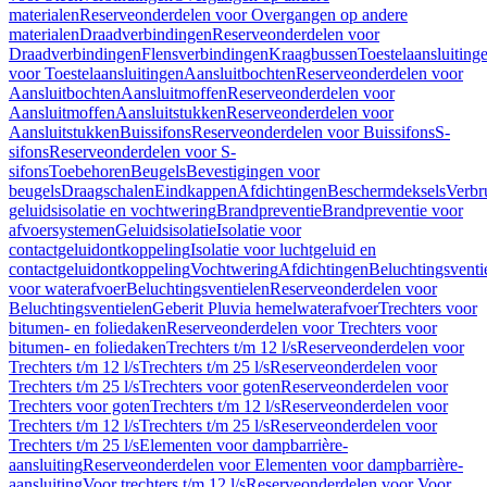
materialen
Reserveonderdelen voor Overgangen op andere
materialen
Draadverbindingen
Reserveonderdelen voor
Draadverbindingen
Flensverbindingen
Kraagbussen
Toestelaansluiting
voor Toestelaansluitingen
Aansluitbochten
Reserveonderdelen voor
Aansluitbochten
Aansluitmoffen
Reserveonderdelen voor
Aansluitmoffen
Aansluitstukken
Reserveonderdelen voor
Aansluitstukken
Buissifons
Reserveonderdelen voor Buissifons
S-
sifons
Reserveonderdelen voor S-
sifons
Toebehoren
Beugels
Bevestigingen voor
beugels
Draagschalen
Eindkappen
Afdichtingen
Beschermdeksels
Verbr
geluidsisolatie en vochtwering
Brandpreventie
Brandpreventie voor
afvoersystemen
Geluidsisolatie
Isolatie voor
contactgeluidontkoppeling
Isolatie voor luchtgeluid en
contactgeluidontkoppeling
Vochtwering
Afdichtingen
Beluchtingsventi
voor waterafvoer
Beluchtingsventielen
Reserveonderdelen voor
Beluchtingsventielen
Geberit Pluvia hemelwaterafvoer
Trechters voor
bitumen- en foliedaken
Reserveonderdelen voor Trechters voor
bitumen- en foliedaken
Trechters t/m 12 l/s
Reserveonderdelen voor
Trechters t/m 12 l/s
Trechters t/m 25 l/s
Reserveonderdelen voor
Trechters t/m 25 l/s
Trechters voor goten
Reserveonderdelen voor
Trechters voor goten
Trechters t/m 12 l/s
Reserveonderdelen voor
Trechters t/m 12 l/s
Trechters t/m 25 l/s
Reserveonderdelen voor
Trechters t/m 25 l/s
Elementen voor dampbarrière-
aansluiting
Reserveonderdelen voor Elementen voor dampbarrière-
aansluiting
Voor trechters t/m 12 l/s
Reserveonderdelen voor Voor