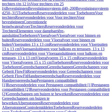
trechters t/m 12 l/s
Voor trechters t/m 25
l/s
Bevestigingen
Bevestigingssysteem d40–200
Bevestigingssysteem
d250–315
Toebehoren
Reserveonderdelen voor Toebehoren
Voor
trechters
Reserveonderdelen voor Voor trechters
Voor
bevestigingen
Conventionele
hemelwaterafvoer
Trechters
Reserveonderdelen voor
Trechters
Elementen voor dampbarrière-
aansluiting
Toebehoren
Vloerafvoer
Vloerafvoer voor binnen en
buiten
Reserveonderdelen voor Vloerafvoer voor binnen en
buiten
Vloerputten 13 x 13 cm
Reserveonderdelen voor Vloerputten
13 x 13 cm
Vloeraansluitingen voor balkons en terrassen, 13 x 13
cm
Reserveonderdelen voor Vloeraansluitingen voor balkons en
terrassen, 13 x 13 cm
Vloerafvoeren 15 x 15 cm
Reserveonderdelen
voor Vloerafvoeren 15 x 15 cm
Toebehoren
Reserveonderdelen voor
Toebehoren
Gereedschappen
Gereedschappen
Gereedschappen voor
Geberit FlowFit
Reserveonderdelen voor Gereedschappen voor
Geberit FlowFit
Handpersgereedschap
Reserveonderdelen voor
Handpersgereedschap
Perstangen compatibiliteit
[1]
Reserveonderdelen voor Perstangen compatibiliteit [1]
Perstangen
compatibiliteit [2]
Reserveonderdelen voor Perstangen compatibiliteit
[2]
Gereedschappen om buizen te bewerken
Reserveonderdelen voor
Gereedschappen om buizen te
bewerken
Afpersstoppen
Reserveonderdelen voor
Afpersstoppen
Controlemiddelen
Toebehoren
Reserveonderdelen
voor Toebehoren
Gereedschappen voor Geberit