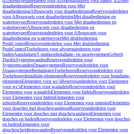
d52
Reserveonderdelen voor Afvoergarnituren voor baden, d52
Met
draaibediening
Reserveonderdelen voor Met
draaibediening
Afbouwsets voor draaibediening
Reserveonderdelen
voor Afbouwsets voor draaibediening
Met draaibediening en
watertoevoer
Reserveonderdelen voor Met draaibediening en
watertoevoer
Afbouwsets voor draaibediening en
watertoevoer
Reserveonderdelen voor Afbouwsets voor
draaibediening en watertoevoer
Met drukbediening
PushControl
Reserveonderdelen voor Met drukbediening
PushControl
Toebehoren voor afvoergarnituren voor
baden
Aansluitsets
T-stukken
Installatie- en spoelsystemen
Geberit
Duofix
Systeemwanden
Reserveonderdelen voor
Systeemwanden
Draagsystemen
Reserveonderdelen voor
Draagsystemen
Beplatingen
Toebehoren
Reserveonderdelen voor
Toebehoren
Installatie-elementen
Reserveonderdelen voor Installatie-
elementen
Elementen voor wc's
Reserveonderdelen voor Elementen
voor wc's
Elementen voor wastafels
Reserveonderdelen voor
Elementen voor wastafels
Elementen voor bidets
Reserveonderdelen
voor Elementen voor bidets
Elementen voor
urinoirs
Reserveonderdelen voor Elementen voor urinoirs
Elementen
voor douches met douchewandgoot
Reserveonderdelen voor
Elementen voor douches met douchewandgoot
Elementen voor
douches en baden
Reserveonderdelen voor Elementen voor douches
en baden
Elementen voor
douchescheidingswanden
Reserveonderdelen voor Elementen voor