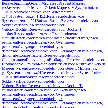
flensverbindingen
Geberit Mapress rvs
Geberit Mapress
rvs
Reserveonderdelen voor Geberit Mapress rvs
Systeembuizen
1.4401
Reserveonderdelen voor Systeembuizen
1.4401
Systeembuizen 1.4521
Reserveonderdelen voor
Systeembuizen 1.4521
Buisstuk
Sokken
Reserveonderdelen voor
Sokken
Verlopen
Reserveonderdelen voor
Verlopen
Bochten
Reserveonderdelen voor Bochten
T-
stukken
Reserveonderdelen voor T-stukken
Interne
circulatie
Reserveonderdelen voor Interne circulatie
Overgangen
permanent
Reserveonderdelen voor Overgangen
permanent
Overgangen en verbindingen,
demontabel
Reserveonderdelen voor Overgangen en verbindingen,
demontabel
Compensatoren
Reserveonderdelen voor
Compensatoren
Doorvoeringen
Eindkappen
Reserveonderdelen voor
Eindkappen
Muurplaten
Reserveonderdelen voor Muurplaten
Geberit
Mapress rvs, gas
Reserveonderdelen voor Geberit Mapress rvs,
gas
Systeembuizen 1.4401
Reserveonderdelen voor Systeembuizen
1.4401
Buisstuk
Sokken
Reserveonderdelen voor
Sokken
Verlopen
Reserveonderdelen voor
Verlopen
Bochten
Reserveonderdelen voor Bochten
T-
stukken
Reserveonderdelen voor T-stukken
Overgangen
permanent
Reserveonderdelen voor Overgangen
permanent
Overgangen en verbindingen,
demontabel
Reserveonderdelen voor Overgangen en verbindingen,
demontabel
Eindkappen
Reserveonderdelen voor