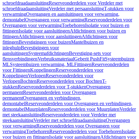
schroefdraadaansluiting
Reserveonderdelen voor Verdeler met
schroefdraadaansluiting
Verdeler met persaansluiting
T-stukken voor
verwarming
Overgangen en aansluitingen voor verwarming,
demontabel
Overgangen voor verwarming
Reserveonderdelen voor
Overgangen voor verwarming
Toebehoren
Isolatie voor buizen en
fittingen
Isolatie voor aansluitingen
Afdichtingen voor buizen en
fittingen
Afdichtingen voor aansluitingen
Afdichtingen voor
fittingen
Bevestigingen voor buizen
Mantelbuizen en
inleghulp
Bevestigingen voor
aansluitingen
Systeemafdichtingen
Bevestiging-sets voor
flensverbindingen
Verbruiksmateriaal
Geberit PushFit
Systeembuizen
ML
Systeembuizen verwarming, ML
Fittingen
Reserveonderdelen
voor Fittingen
Koppelingen
Reserveonderdelen voor
Koppelingen
Verlopen
Reserveonderdelen voor
Verlopen
Bochten
Reserveonderdelen voor Bochten
T-
stukken
Reserveonderdelen voor T-stukken
Overgangen
permanent
Reserveonderdelen voor Overgangen
permanent
Overgangen en verbindingen,
demontabel
Reserveonderdelen voor Overgangen en verbindingen,
demontabel
Muurplaten
Reserveonderdelen voor Muurplaten
Verdeler
met steekaansluiting
Reserveonderdelen voor Verdeler met
steekaansluiting
Verdeler met schroefdraadaansluiting
Overgangen
voor verwarming
Reserveonderdelen voor Overgangen voor
verwarming
Toebehoren
Reserveonderdelen voor Toebehoren
Isolatie
voor buizen en fittingen
Isolatie voor aansluitingen
Afdichtingen voor