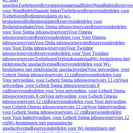
spoeling
Toebehoren
Bevestigingsmateriaal
Bidets
Wandbidets
Reserveo
voor Wandbidets
Staande bidets
Toebehoren
Reserveonderdelen voor
Toebehoren
Bedieningsplaten en wc-
besturingen
Bedieningsplaten
Reserveonderdelen voor
Bedieningsplaten
Voor Sigma inbouwreservoirs
Reserveonderdelen
voor Voor Sigma inbouwreservoirs
Voor Omega
inbouwreservoirs
Reserveonderdelen voor Voor Omega
inbouwreservoirs
Voor Delta inbouwreservoirs
Reserveonderdelen
voor Voor Delta inbouwreservoirs
Voor Twinline
inbouwreservoirs
Reserveonderdelen voor Voor Twinline
inbouwreservoirs
Toebehoren
Verbruiksmateriaal
Wc-besturingen met
elektronische spoelactivering
Reserveonderdelen voor Wc-
besturingen met elektronische spoelactivering
Voor netvoeding, voor
Geberit Sigma inbouwreservoirs 12 cm
Reserveonderdelen voor
Voor netvoeding, voor Geberit Sigma inbouwreservoirs 12 cm
Voor
netvoeding, voor Geberit Sigma inbouwreservoirs 8
cm
Reserveonderdelen voor Voor netvoeding, voor Geberit Sigma
inbouwreservoirs 8 cm
Voor netvoeding, voor Geberit Omega
inbouwreservoirs 12 cm
Reserveonderdelen voor Voor netvoeding,
voor Geberit Omega inbouwreservoirs 12 cm
Voor batterijvoeding,
voor Geberit Sigma inbouwreservoirs 12 cm
Reserveonderdelen
voor Voor batterijvoeding, voor Geberit Sigma inbouwreservoirs 12
cm
Wc-besturingen met pneumatische
spoelactivering
Reserveonderdelen voor Wc-besturingen met