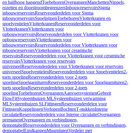
en halfhoog hangend
Toebehoren
Overgangen
Manchetten
Nippels,
rozetten en doorstroombegrenzers
Inbouwreservoirs
Sigma
inbouwreservoirs
Reserveonderdelen voor Sigma
inbouwreservoirs
Spoelpijpen
Toebehoren
Vlotterkranen en
spoelventielen
Vlotterkranen
Reserveonderdelen voor
Vlotterkranen
Vlotterkranen voor
opbouwreservoirs
Reserveonderdelen voor Vlotterkranen voor
opbouwreservoirs
Vlotterkranen voor
inbouwreservoirs
Reserveonderdelen voor Vlotterkranen voor
inbouwreservoirs
Vlotterkranen voor ceramische
reservoirs
Reserveonderdelen voor Vlotterkranen voor ceramische
reservoirs
Vlotterkranen voor reservoirs
universeel
Reserveonderdelen voor Vlotterkranen voor reservoirs
universeel
Spoelventielen
Reserveonderdelen voor Spoelventielen
2-
toets spoeling
Reserveonderdelen voor 2-toets
spoeling
Spoelgarnituren
Reserveonderdelen voor Spoelgarnituren
2-
toets spoeling
Reserveonderdelen voor 2-toets
spoeling
Toebehoren
Overgangen
Aanvoersystemen
Geberit
FlowFit
Systeembuizen ML
Systeembuizen verwarming
ML
Systeembuizen SL
Fittingen
Reserveonderdelen voor
Fittingen
Koppelingen
Verlopen
Bochten
T-stukken
Interne
circulatie
Reserveonderdelen voor Interne circulatie
Overgangen
permanent
Overgangen en verbindingen,
demontabel
Reserveonderdelen voor Overgangen en verbindingen,
demontabel
Eindkappen
Muurplaten
Verdeler met