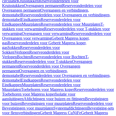
circulatie
Kruisstukken
Reserveonderdelen voor
Kruisstukken
Overgangen permanent
Reserveonderdelen voor
Overgangen permanent
Overgangen en verbindingen,
demontabel
Reserveonderdelen voor Overgangen en verbindingen,
demontabel
Eindkappen
Reserveonderdelen voor
Eindkappen
Muurplaten
Reserveonderdelen voor Muurplaten
T-
stukken voor verwarming
Reserveonderdelen voor T-stukken voor
verwarming
Overgangen voor verwarming
Reserveonderdelen voor
Overgangen voor verwarming
Geberit Mapress koper,
gas
Reserveonderdelen voor Geberit Mapress koper,
gas
Sokken
Reserveonderdelen voor
Sokken
Verlopen
Reserveonderdelen voor
Verlopen
Bochten
Reserveonderdelen voor Bochten
T-
stukken
Reserveonderdelen voor T-stukken
Overgangen
permanent
Reserveonderdelen voor Overgangen
permanent
Overgangen en verbindingen,
demontabel
Reserveonderdelen voor Overgangen en verbindingen,
demontabel
Eindkappen
Reserveonderdelen voor
Eindkappen
Muurplaten
Reserveonderdelen voor
Muurplaten
Toebehoren voor Mapress koper
Reserveonderdelen voor
Toebehoren voor Mapress koper
Isolatie voor
aansluitingen
Afdichtingen voor buizen en fittingen
Bevestigingen
voor buizen
Bevestigingen voor muurplaten
Reserveonderdelen voor
Bevestigingen voor muurplaten
Systeemafdichtingen
Bevestiging-sets
voor flensverbindingen
Geberit Mapress CuNiFe
Geberit Mapress