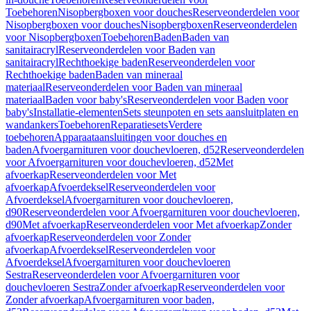
Toebehoren
Nisopbergboxen voor douches
Reserveonderdelen voor
Nisopbergboxen voor douches
Nisopbergboxen
Reserveonderdelen
voor Nisopbergboxen
Toebehoren
Baden
Baden van
sanitairacryl
Reserveonderdelen voor Baden van
sanitairacryl
Rechthoekige baden
Reserveonderdelen voor
Rechthoekige baden
Baden van mineraal
materiaal
Reserveonderdelen voor Baden van mineraal
materiaal
Baden voor baby's
Reserveonderdelen voor Baden voor
baby's
Installatie-elementen
Sets steunpoten en sets aansluitplaten en
wandankers
Toebehoren
Reparatiesets
Verdere
toebehoren
Apparaataansluitingen voor douches en
baden
Afvoergarnituren voor douchevloeren, d52
Reserveonderdelen
voor Afvoergarnituren voor douchevloeren, d52
Met
afvoerkap
Reserveonderdelen voor Met
afvoerkap
Afvoerdeksel
Reserveonderdelen voor
Afvoerdeksel
Afvoergarnituren voor douchevloeren,
d90
Reserveonderdelen voor Afvoergarnituren voor douchevloeren,
d90
Met afvoerkap
Reserveonderdelen voor Met afvoerkap
Zonder
afvoerkap
Reserveonderdelen voor Zonder
afvoerkap
Afvoerdeksel
Reserveonderdelen voor
Afvoerdeksel
Afvoergarnituren voor douchevloeren
Sestra
Reserveonderdelen voor Afvoergarnituren voor
douchevloeren Sestra
Zonder afvoerkap
Reserveonderdelen voor
Zonder afvoerkap
Afvoergarnituren voor baden,