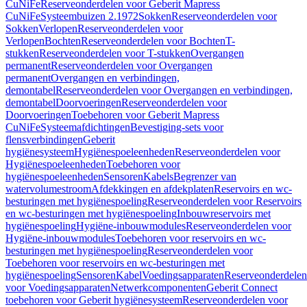
CuNiFe
Reserveonderdelen voor Geberit Mapress
CuNiFe
Systeembuizen 2.1972
Sokken
Reserveonderdelen voor
Sokken
Verlopen
Reserveonderdelen voor
Verlopen
Bochten
Reserveonderdelen voor Bochten
T-
stukken
Reserveonderdelen voor T-stukken
Overgangen
permanent
Reserveonderdelen voor Overgangen
permanent
Overgangen en verbindingen,
demontabel
Reserveonderdelen voor Overgangen en verbindingen,
demontabel
Doorvoeringen
Reserveonderdelen voor
Doorvoeringen
Toebehoren voor Geberit Mapress
CuNiFe
Systeemafdichtingen
Bevestiging-sets voor
flensverbindingen
Geberit
hygiënesysteem
Hygiënespoeleenheden
Reserveonderdelen voor
Hygiënespoeleenheden
Toebehoren voor
hygiënespoeleenheden
Sensoren
Kabels
Begrenzer van
watervolumestroom
Afdekkingen en afdekplaten
Reservoirs en wc-
besturingen met hygiënespoeling
Reserveonderdelen voor Reservoirs
en wc-besturingen met hygiënespoeling
Inbouwreservoirs met
hygiënespoeling
Hygiëne-inbouwmodules
Reserveonderdelen voor
Hygiëne-inbouwmodules
Toebehoren voor reservoirs en wc-
besturingen met hygiënespoeling
Reserveonderdelen voor
Toebehoren voor reservoirs en wc-besturingen met
hygiënespoeling
Sensoren
Kabel
Voedingsapparaten
Reserveonderdelen
voor Voedingsapparaten
Netwerkcomponenten
Geberit Connect
toebehoren voor Geberit hygiënesysteem
Reserveonderdelen voor