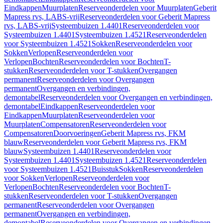
Eindkappen
Muurplaten
Reserveonderdelen voor Muurplaten
Geberit
Mapress rvs, LABS-vrij
Reserveonderdelen voor Geberit Mapress
rvs, LABS-vrij
Systeembuizen 1.4401
Reserveonderdelen voor
Systeembuizen 1.4401
Systeembuizen 1.4521
Reserveonderdelen
voor Systeembuizen 1.4521
Sokken
Reserveonderdelen voor
Sokken
Verlopen
Reserveonderdelen voor
Verlopen
Bochten
Reserveonderdelen voor Bochten
T-
stukken
Reserveonderdelen voor T-stukken
Overgangen
permanent
Reserveonderdelen voor Overgangen
permanent
Overgangen en verbindingen,
demontabel
Reserveonderdelen voor Overgangen en verbindingen,
demontabel
Eindkappen
Reserveonderdelen voor
Eindkappen
Muurplaten
Reserveonderdelen voor
Muurplaten
Compensatoren
Reserveonderdelen voor
Compensatoren
Doorvoeringen
Geberit Mapress rvs, FKM
blauw
Reserveonderdelen voor Geberit Mapress rvs, FKM
blauw
Systeembuizen 1.4401
Reserveonderdelen voor
Systeembuizen 1.4401
Systeembuizen 1.4521
Reserveonderdelen
voor Systeembuizen 1.4521
Buisstuk
Sokken
Reserveonderdelen
voor Sokken
Verlopen
Reserveonderdelen voor
Verlopen
Bochten
Reserveonderdelen voor Bochten
T-
stukken
Reserveonderdelen voor T-stukken
Overgangen
permanent
Reserveonderdelen voor Overgangen
permanent
Overgangen en verbindingen,
demontabel
Reserveonderdelen voor Overgangen en verbindingen,