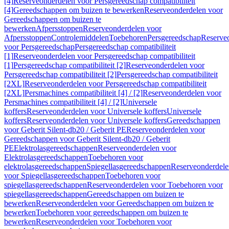
[4]
Reserveonderdelen voor Persgereedschap compatibiliteit
[4]
Gereedschappen om buizen te bewerken
Reserveonderdelen voor
Gereedschappen om buizen te
bewerken
Afpersstoppen
Reserveonderdelen voor
Afpersstoppen
Controlemiddelen
Toebehoren
Persgereedschap
Reserve
voor Persgereedschap
Persgereedschap compatibiliteit
[1]
Reserveonderdelen voor Persgereedschap compatibiliteit
[1]
Persgereedschap compatibiliteit [2]
Reserveonderdelen voor
Persgereedschap compatibiliteit [2]
Persgereedschap compatibiliteit
[2XL]
Reserveonderdelen voor Persgereedschap compatibiliteit
[2XL]
Persmachines compatibiliteit [4] / [2]
Reserveonderdelen voor
Persmachines compatibiliteit [4] / [2]
Universele
koffers
Reserveonderdelen voor Universele koffers
Universele
koffers
Reserveonderdelen voor Universele koffers
Gereedschappen
voor Geberit Silent-db20 / Geberit PE
Reserveonderdelen voor
Gereedschappen voor Geberit Silent-db20 / Geberit
PE
Elektrolasgereedschappen
Reserveonderdelen voor
Elektrolasgereedschappen
Toebehoren voor
elektrolasgereedschappen
Spiegellasgereedschappen
Reserveonderdele
voor Spiegellasgereedschappen
Toebehoren voor
spiegellasgereedschappen
Reserveonderdelen voor Toebehoren voor
spiegellasgereedschappen
Gereedschappen om buizen te
bewerken
Reserveonderdelen voor Gereedschappen om buizen te
bewerken
Toebehoren voor gereedschappen om buizen te
bewerken
Reserveonderdelen voor Toebehoren voor