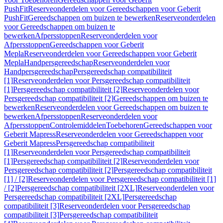
PushFit
Reserveonderdelen voor Gereedschappen voor Geberit
PushFit
Gereedschappen om buizen te bewerken
Reserveonderdelen
voor Gereedschappen om buizen te
bewerken
Afpersstoppen
Reserveonderdelen voor
Afpersstoppen
Gereedschappen voor Geberit
Mepla
Reserveonderdelen voor Gereedschappen voor Geberit
Mepla
Handpersgereedschap
Reserveonderdelen voor
Handpersgereedschap
Persgereedschap compatibiliteit
[1]
Reserveonderdelen voor Persgereedschap compatibiliteit
[1]
Persgereedschap compatibiliteit [2]
Reserveonderdelen voor
Persgereedschap compatibiliteit [2]
Gereedschappen om buizen te
bewerken
Reserveonderdelen voor Gereedschappen om buizen te
bewerken
Afpersstoppen
Reserveonderdelen voor
Afpersstoppen
Controlemiddelen
Toebehoren
Gereedschappen voor
Geberit Mapress
Reserveonderdelen voor Gereedschappen voor
Geberit Mapress
Persgereedschap compatibiliteit
[1]
Reserveonderdelen voor Persgereedschap compatibiliteit
[1]
Persgereedschap compatibiliteit [2]
Reserveonderdelen voor
Persgereedschap compatibiliteit [2]
Persgereedschap compatibiliteit
[1] / [2]
Reserveonderdelen voor Persgereedschap compatibiliteit [1]
/ [2]
Persgereedschap compatibiliteit [2XL]
Reserveonderdelen voor
Persgereedschap compatibiliteit [2XL]
Persgereedschap
compatibiliteit [3]
Reserveonderdelen voor Persgereedschap
compatibiliteit [3]
Persgereedschap compatibiliteit