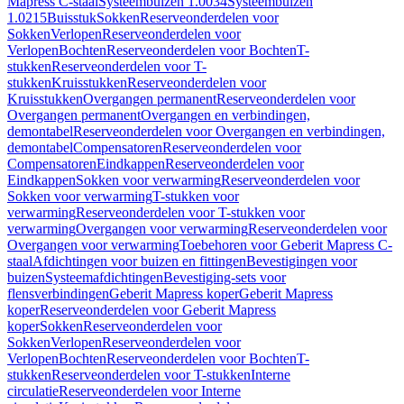
Mapress C-staal
Systeembuizen 1.0034
Systeembuizen
1.0215
Buisstuk
Sokken
Reserveonderdelen voor
Sokken
Verlopen
Reserveonderdelen voor
Verlopen
Bochten
Reserveonderdelen voor Bochten
T-
stukken
Reserveonderdelen voor T-
stukken
Kruisstukken
Reserveonderdelen voor
Kruisstukken
Overgangen permanent
Reserveonderdelen voor
Overgangen permanent
Overgangen en verbindingen,
demontabel
Reserveonderdelen voor Overgangen en verbindingen,
demontabel
Compensatoren
Reserveonderdelen voor
Compensatoren
Eindkappen
Reserveonderdelen voor
Eindkappen
Sokken voor verwarming
Reserveonderdelen voor
Sokken voor verwarming
T-stukken voor
verwarming
Reserveonderdelen voor T-stukken voor
verwarming
Overgangen voor verwarming
Reserveonderdelen voor
Overgangen voor verwarming
Toebehoren voor Geberit Mapress C-
staal
Afdichtingen voor buizen en fittingen
Bevestigingen voor
buizen
Systeemafdichtingen
Bevestiging-sets voor
flensverbindingen
Geberit Mapress koper
Geberit Mapress
koper
Reserveonderdelen voor Geberit Mapress
koper
Sokken
Reserveonderdelen voor
Sokken
Verlopen
Reserveonderdelen voor
Verlopen
Bochten
Reserveonderdelen voor Bochten
T-
stukken
Reserveonderdelen voor T-stukken
Interne
circulatie
Reserveonderdelen voor Interne