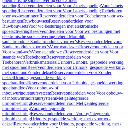
pneumatische spoelactivering
Voor 2-toets
spoeling
Reserveonderdelen voor Voor 2-toets spoeling
Voor 1-toets
spoeling
Reserveonderdelen voor Voor 1-toets spoeling
Toebehoren
voor wc-besturingen
Reserveonderdelen voor Toebehoren voor wc-
besturingen
Ruwbouwsets
Reserveonderdelen voor
Ruwbouwsets
Voor wc-besturingen met elektronische
spoelactivering
Reserveonderdelen voor Voor wc-besturingen met
elektronische spoelactivering
Geberit Monolith
sanitairmodules
Sanitairmodules voor wc's
Reserveonderdelen voor
Sanitairmodules voor wc's
Voor wand-wc's
Reserveonderdelen voor
Voor wand-wc's
Voor staande wc's
Reserveonderdelen voor Voor
staande wc's
Toebehoren
Reserveonderdelen voor
Toebehoren
Verbruiksmateriaal
Urinoirs
Urinoirs, gespoelde werking,
met spoelrand
Reserveonderdelen voor Urinoirs, gespoelde werking,
met spoelrand
Zonder deksel
Reserveonderdelen voor Zonder
deksel
Urinoirs, gespoelde werking,
spoelrandloos
Reserveonderdelen voor Urinoirs, gespoelde werking,
spoelrandloos
Voor opbouw- of
inbouwurinoirstuursysteem
Reserveonderdelen voor Voor opbouw-
of inbouwurinoirstuursysteem
Met geïntegreerde
urinoirbesturing
Reserveonderdelen voor Met geïntegreerde
urinoirbesturing
Voor geïntegreerde
urinoirbesturing
Reserveonderdelen voor Voor geïntegreerde
urinoirbesturing
Urinoirs, gespoelde werking, met / voor wc-
deksel
Reserveonderdelen voor Urinoirs, gespoelde werking, met /