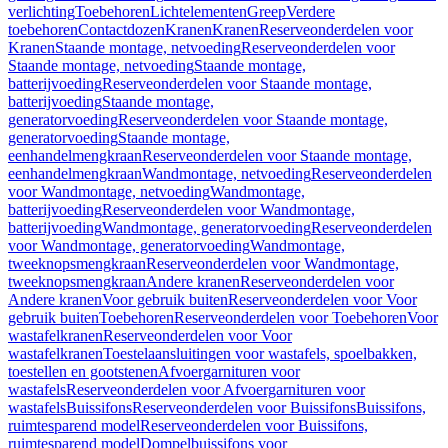
verlichting
Toebehoren
Lichtelementen
Greep
Verdere
toebehoren
Contactdozen
Kranen
Kranen
Reserveonderdelen voor
Kranen
Staande montage, netvoeding
Reserveonderdelen voor
Staande montage, netvoeding
Staande montage,
batterijvoeding
Reserveonderdelen voor Staande montage,
batterijvoeding
Staande montage,
generatorvoeding
Reserveonderdelen voor Staande montage,
generatorvoeding
Staande montage,
eenhandelmengkraan
Reserveonderdelen voor Staande montage,
eenhandelmengkraan
Wandmontage, netvoeding
Reserveonderdelen
voor Wandmontage, netvoeding
Wandmontage,
batterijvoeding
Reserveonderdelen voor Wandmontage,
batterijvoeding
Wandmontage, generatorvoeding
Reserveonderdelen
voor Wandmontage, generatorvoeding
Wandmontage,
tweeknopsmengkraan
Reserveonderdelen voor Wandmontage,
tweeknopsmengkraan
Andere kranen
Reserveonderdelen voor
Andere kranen
Voor gebruik buiten
Reserveonderdelen voor Voor
gebruik buiten
Toebehoren
Reserveonderdelen voor Toebehoren
Voor
wastafelkranen
Reserveonderdelen voor Voor
wastafelkranen
Toestelaansluitingen voor wastafels, spoelbakken,
toestellen en gootstenen
Afvoergarnituren voor
wastafels
Reserveonderdelen voor Afvoergarnituren voor
wastafels
Buissifons
Reserveonderdelen voor Buissifons
Buissifons,
ruimtesparend model
Reserveonderdelen voor Buissifons,
ruimtesparend model
Dompelbuissifons voor