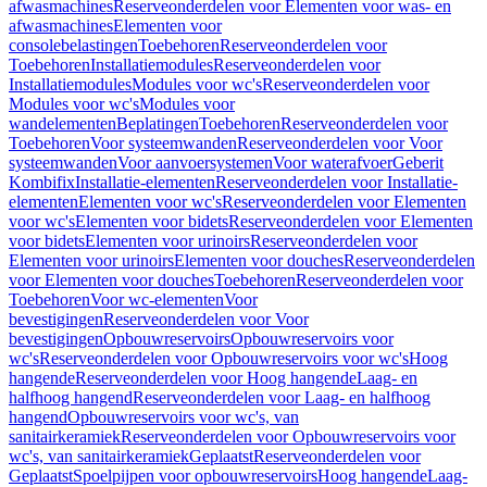
afwasmachines
Reserveonderdelen voor Elementen voor was- en
afwasmachines
Elementen voor
consolebelastingen
Toebehoren
Reserveonderdelen voor
Toebehoren
Installatiemodules
Reserveonderdelen voor
Installatiemodules
Modules voor wc's
Reserveonderdelen voor
Modules voor wc's
Modules voor
wandelementen
Beplatingen
Toebehoren
Reserveonderdelen voor
Toebehoren
Voor systeemwanden
Reserveonderdelen voor Voor
systeemwanden
Voor aanvoersystemen
Voor waterafvoer
Geberit
Kombifix
Installatie-elementen
Reserveonderdelen voor Installatie-
elementen
Elementen voor wc's
Reserveonderdelen voor Elementen
voor wc's
Elementen voor bidets
Reserveonderdelen voor Elementen
voor bidets
Elementen voor urinoirs
Reserveonderdelen voor
Elementen voor urinoirs
Elementen voor douches
Reserveonderdelen
voor Elementen voor douches
Toebehoren
Reserveonderdelen voor
Toebehoren
Voor wc-elementen
Voor
bevestigingen
Reserveonderdelen voor Voor
bevestigingen
Opbouwreservoirs
Opbouwreservoirs voor
wc's
Reserveonderdelen voor Opbouwreservoirs voor wc's
Hoog
hangende
Reserveonderdelen voor Hoog hangende
Laag- en
halfhoog hangend
Reserveonderdelen voor Laag- en halfhoog
hangend
Opbouwreservoirs voor wc's, van
sanitairkeramiek
Reserveonderdelen voor Opbouwreservoirs voor
wc's, van sanitairkeramiek
Geplaatst
Reserveonderdelen voor
Geplaatst
Spoelpijpen voor opbouwreservoirs
Hoog hangende
Laag-