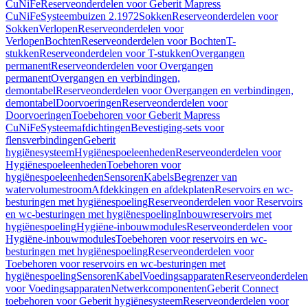
CuNiFe
Reserveonderdelen voor Geberit Mapress
CuNiFe
Systeembuizen 2.1972
Sokken
Reserveonderdelen voor
Sokken
Verlopen
Reserveonderdelen voor
Verlopen
Bochten
Reserveonderdelen voor Bochten
T-
stukken
Reserveonderdelen voor T-stukken
Overgangen
permanent
Reserveonderdelen voor Overgangen
permanent
Overgangen en verbindingen,
demontabel
Reserveonderdelen voor Overgangen en verbindingen,
demontabel
Doorvoeringen
Reserveonderdelen voor
Doorvoeringen
Toebehoren voor Geberit Mapress
CuNiFe
Systeemafdichtingen
Bevestiging-sets voor
flensverbindingen
Geberit
hygiënesysteem
Hygiënespoeleenheden
Reserveonderdelen voor
Hygiënespoeleenheden
Toebehoren voor
hygiënespoeleenheden
Sensoren
Kabels
Begrenzer van
watervolumestroom
Afdekkingen en afdekplaten
Reservoirs en wc-
besturingen met hygiënespoeling
Reserveonderdelen voor Reservoirs
en wc-besturingen met hygiënespoeling
Inbouwreservoirs met
hygiënespoeling
Hygiëne-inbouwmodules
Reserveonderdelen voor
Hygiëne-inbouwmodules
Toebehoren voor reservoirs en wc-
besturingen met hygiënespoeling
Reserveonderdelen voor
Toebehoren voor reservoirs en wc-besturingen met
hygiënespoeling
Sensoren
Kabel
Voedingsapparaten
Reserveonderdelen
voor Voedingsapparaten
Netwerkcomponenten
Geberit Connect
toebehoren voor Geberit hygiënesysteem
Reserveonderdelen voor