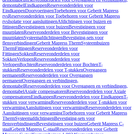
demontabel
Eindkappen
Reserveonderdelen voor
Eindkappen
Doorvoeringen
Toebehoren voor Geberit Mapress
rvs
Reserveonderdelen voor Toebehoren voor Geberit Mapress
rvs
Isolatie voor aansluitingen
Afdichtingen voor buizen en
fittingen
Bevestigingen voor buizen
Bevestigingen voor
muurplaten
Reserveonderdelen voor Bevestigingen voor
muurplaten
Systeemafdichtingen
Bevestiging-sets voor
flensverbindingen
Geberit Mapress Therm
Systeembuizen
Therm
Fittingen
Reserveonderdelen voor
Fittingen
Sokken
Reserveonderdelen voor
Sokken
Verlopen
Reserveonderdelen voor
Verlopen
Bochten
Reserveonderdelen voor Bochten
T-
stukken
Reserveonderdelen voor T-stukken
Overgangen
permanent
Reserveonderdelen voor Overgangen
permanent
Overgangen en verbindingen,
demontabel
Reserveonderdelen voor Overgangen en verbindingen,
demontabel
Axiale compensatoren
Reserveonderdelen voor Axiale
compensatoren
Eindkappen
Reserveonderdelen voor Eindkappen
T-
stukken voor verwarming
Reserveonderdelen voor T-stukken voor
verwarming
Aansluitingen voor verwarming
Reserveonderdelen voor
Aansluitingen voor verwarming
Toebehoren voor Geberit Mapress
Therm
Systeemafdichtingen
Bevestiging-sets voor
flensverbindingen
Bevestigingen voor buizen
Geberit Mapress C-
staal
Geberit Mapress C-staal
Reserveonderdelen voor Geberit