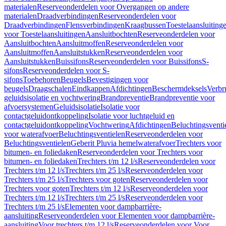
materialen
Reserveonderdelen voor Overgangen op andere
materialen
Draadverbindingen
Reserveonderdelen voor
Draadverbindingen
Flensverbindingen
Kraagbussen
Toestelaansluiting
voor Toestelaansluitingen
Aansluitbochten
Reserveonderdelen voor
Aansluitbochten
Aansluitmoffen
Reserveonderdelen voor
Aansluitmoffen
Aansluitstukken
Reserveonderdelen voor
Aansluitstukken
Buissifons
Reserveonderdelen voor Buissifons
S-
sifons
Reserveonderdelen voor S-
sifons
Toebehoren
Beugels
Bevestigingen voor
beugels
Draagschalen
Eindkappen
Afdichtingen
Beschermdeksels
Verbr
geluidsisolatie en vochtwering
Brandpreventie
Brandpreventie voor
afvoersystemen
Geluidsisolatie
Isolatie voor
contactgeluidontkoppeling
Isolatie voor luchtgeluid en
contactgeluidontkoppeling
Vochtwering
Afdichtingen
Beluchtingsventi
voor waterafvoer
Beluchtingsventielen
Reserveonderdelen voor
Beluchtingsventielen
Geberit Pluvia hemelwaterafvoer
Trechters voor
bitumen- en foliedaken
Reserveonderdelen voor Trechters voor
bitumen- en foliedaken
Trechters t/m 12 l/s
Reserveonderdelen voor
Trechters t/m 12 l/s
Trechters t/m 25 l/s
Reserveonderdelen voor
Trechters t/m 25 l/s
Trechters voor goten
Reserveonderdelen voor
Trechters voor goten
Trechters t/m 12 l/s
Reserveonderdelen voor
Trechters t/m 12 l/s
Trechters t/m 25 l/s
Reserveonderdelen voor
Trechters t/m 25 l/s
Elementen voor dampbarrière-
aansluiting
Reserveonderdelen voor Elementen voor dampbarrière-
aansluiting
Voor trechters t/m 12 l/s
Reserveonderdelen voor Voor