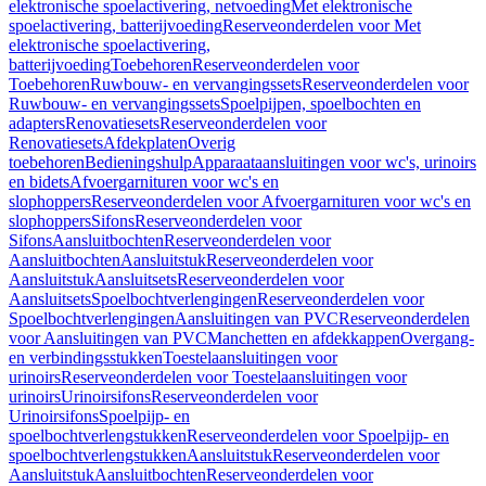
elektronische spoelactivering, netvoeding
Met elektronische
spoelactivering, batterijvoeding
Reserveonderdelen voor Met
elektronische spoelactivering,
batterijvoeding
Toebehoren
Reserveonderdelen voor
Toebehoren
Ruwbouw- en vervangingssets
Reserveonderdelen voor
Ruwbouw- en vervangingssets
Spoelpijpen, spoelbochten en
adapters
Renovatiesets
Reserveonderdelen voor
Renovatiesets
Afdekplaten
Overig
toebehoren
Bedieningshulp
Apparaataansluitingen voor wc's, urinoirs
en bidets
Afvoergarnituren voor wc's en
slophoppers
Reserveonderdelen voor Afvoergarnituren voor wc's en
slophoppers
Sifons
Reserveonderdelen voor
Sifons
Aansluitbochten
Reserveonderdelen voor
Aansluitbochten
Aansluitstuk
Reserveonderdelen voor
Aansluitstuk
Aansluitsets
Reserveonderdelen voor
Aansluitsets
Spoelbochtverlengingen
Reserveonderdelen voor
Spoelbochtverlengingen
Aansluitingen van PVC
Reserveonderdelen
voor Aansluitingen van PVC
Manchetten en afdekkappen
Overgang-
en verbindingsstukken
Toestelaansluitingen voor
urinoirs
Reserveonderdelen voor Toestelaansluitingen voor
urinoirs
Urinoirsifons
Reserveonderdelen voor
Urinoirsifons
Spoelpijp- en
spoelbochtverlengstukken
Reserveonderdelen voor Spoelpijp- en
spoelbochtverlengstukken
Aansluitstuk
Reserveonderdelen voor
Aansluitstuk
Aansluitbochten
Reserveonderdelen voor