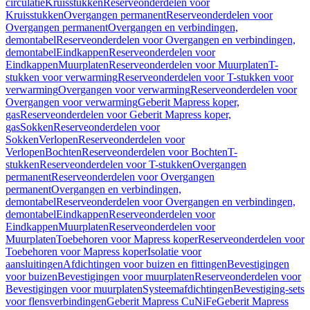
circulatie
Kruisstukken
Reserveonderdelen voor
Kruisstukken
Overgangen permanent
Reserveonderdelen voor
Overgangen permanent
Overgangen en verbindingen,
demontabel
Reserveonderdelen voor Overgangen en verbindingen,
demontabel
Eindkappen
Reserveonderdelen voor
Eindkappen
Muurplaten
Reserveonderdelen voor Muurplaten
T-
stukken voor verwarming
Reserveonderdelen voor T-stukken voor
verwarming
Overgangen voor verwarming
Reserveonderdelen voor
Overgangen voor verwarming
Geberit Mapress koper,
gas
Reserveonderdelen voor Geberit Mapress koper,
gas
Sokken
Reserveonderdelen voor
Sokken
Verlopen
Reserveonderdelen voor
Verlopen
Bochten
Reserveonderdelen voor Bochten
T-
stukken
Reserveonderdelen voor T-stukken
Overgangen
permanent
Reserveonderdelen voor Overgangen
permanent
Overgangen en verbindingen,
demontabel
Reserveonderdelen voor Overgangen en verbindingen,
demontabel
Eindkappen
Reserveonderdelen voor
Eindkappen
Muurplaten
Reserveonderdelen voor
Muurplaten
Toebehoren voor Mapress koper
Reserveonderdelen voor
Toebehoren voor Mapress koper
Isolatie voor
aansluitingen
Afdichtingen voor buizen en fittingen
Bevestigingen
voor buizen
Bevestigingen voor muurplaten
Reserveonderdelen voor
Bevestigingen voor muurplaten
Systeemafdichtingen
Bevestiging-sets
voor flensverbindingen
Geberit Mapress CuNiFe
Geberit Mapress