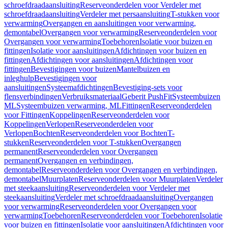
schroefdraadaansluiting
Reserveonderdelen voor Verdeler met
schroefdraadaansluiting
Verdeler met persaansluiting
T-stukken voor
verwarming
Overgangen en aansluitingen voor verwarming,
demontabel
Overgangen voor verwarming
Reserveonderdelen voor
Overgangen voor verwarming
Toebehoren
Isolatie voor buizen en
fittingen
Isolatie voor aansluitingen
Afdichtingen voor buizen en
fittingen
Afdichtingen voor aansluitingen
Afdichtingen voor
fittingen
Bevestigingen voor buizen
Mantelbuizen en
inleghulp
Bevestigingen voor
aansluitingen
Systeemafdichtingen
Bevestiging-sets voor
flensverbindingen
Verbruiksmateriaal
Geberit PushFit
Systeembuizen
ML
Systeembuizen verwarming, ML
Fittingen
Reserveonderdelen
voor Fittingen
Koppelingen
Reserveonderdelen voor
Koppelingen
Verlopen
Reserveonderdelen voor
Verlopen
Bochten
Reserveonderdelen voor Bochten
T-
stukken
Reserveonderdelen voor T-stukken
Overgangen
permanent
Reserveonderdelen voor Overgangen
permanent
Overgangen en verbindingen,
demontabel
Reserveonderdelen voor Overgangen en verbindingen,
demontabel
Muurplaten
Reserveonderdelen voor Muurplaten
Verdeler
met steekaansluiting
Reserveonderdelen voor Verdeler met
steekaansluiting
Verdeler met schroefdraadaansluiting
Overgangen
voor verwarming
Reserveonderdelen voor Overgangen voor
verwarming
Toebehoren
Reserveonderdelen voor Toebehoren
Isolatie
voor buizen en fittingen
Isolatie voor aansluitingen
Afdichtingen voor