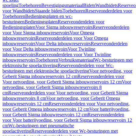
spoeling
Toebehoren
Bevestigingsmateriaal
Bidets
Wandbidets
Reserveo
voor Wandbidets
Staande bidets
Toebehoren
Reserveonderdelen voor
Toebehoren
Bedieningsplaten en wc-
besturingen
Bedieningsplaten
Reserveonderdelen voor
Bedieningsplaten
Voor Sigma inbouwreservoirs
Reserveonderdelen
voor Voor Sigma inbouwreservoirs
Voor Omega
inbouwreservoirs
Reserveonderdelen voor Voor Omega
inbouwreservoirs
Voor Delta inbouwreservoirs
Reserveonderdelen
voor Voor Delta inbouwreservoirs
Voor Twinline
inbouwreservoirs
Reserveonderdelen voor Voor Twinline
inbouwreservoirs
Toebehoren
Verbruiksmateriaal
Wc-besturingen met
elektronische spoelactivering
Reserveonderdelen voor Wc-
besturingen met elektronische spoelactivering
Voor netvoeding, voor
Geberit Sigma inbouwreservoirs 12 cm
Reserveonderdelen voor
Voor netvoeding, voor Geberit Sigma inbouwreservoirs 12 cm
Voor
netvoeding, voor Geberit Sigma inbouwreservoirs 8
cm
Reserveonderdelen voor Voor netvoeding, voor Geberit Sigma
inbouwreservoirs 8 cm
Voor netvoeding, voor Geberit Omega
inbouwreservoirs 12 cm
Reserveonderdelen voor Voor netvoeding,
voor Geberit Omega inbouwreservoirs 12 cm
Voor batterijvoeding,
voor Geberit Sigma inbouwreservoirs 12 cm
Reserveonderdelen
voor Voor batterijvoeding, voor Geberit Sigma inbouwreservoirs 12
cm
Wc-besturingen met pneumatische
spoelactivering
Reserveonderdelen voor Wc-besturingen met