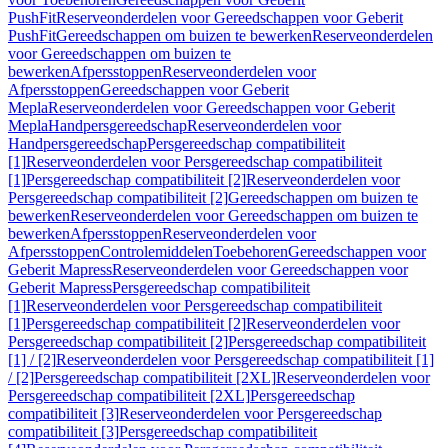
PushFit
Reserveonderdelen voor Gereedschappen voor Geberit
PushFit
Gereedschappen om buizen te bewerken
Reserveonderdelen
voor Gereedschappen om buizen te
bewerken
Afpersstoppen
Reserveonderdelen voor
Afpersstoppen
Gereedschappen voor Geberit
Mepla
Reserveonderdelen voor Gereedschappen voor Geberit
Mepla
Handpersgereedschap
Reserveonderdelen voor
Handpersgereedschap
Persgereedschap compatibiliteit
[1]
Reserveonderdelen voor Persgereedschap compatibiliteit
[1]
Persgereedschap compatibiliteit [2]
Reserveonderdelen voor
Persgereedschap compatibiliteit [2]
Gereedschappen om buizen te
bewerken
Reserveonderdelen voor Gereedschappen om buizen te
bewerken
Afpersstoppen
Reserveonderdelen voor
Afpersstoppen
Controlemiddelen
Toebehoren
Gereedschappen voor
Geberit Mapress
Reserveonderdelen voor Gereedschappen voor
Geberit Mapress
Persgereedschap compatibiliteit
[1]
Reserveonderdelen voor Persgereedschap compatibiliteit
[1]
Persgereedschap compatibiliteit [2]
Reserveonderdelen voor
Persgereedschap compatibiliteit [2]
Persgereedschap compatibiliteit
[1] / [2]
Reserveonderdelen voor Persgereedschap compatibiliteit [1]
/ [2]
Persgereedschap compatibiliteit [2XL]
Reserveonderdelen voor
Persgereedschap compatibiliteit [2XL]
Persgereedschap
compatibiliteit [3]
Reserveonderdelen voor Persgereedschap
compatibiliteit [3]
Persgereedschap compatibiliteit