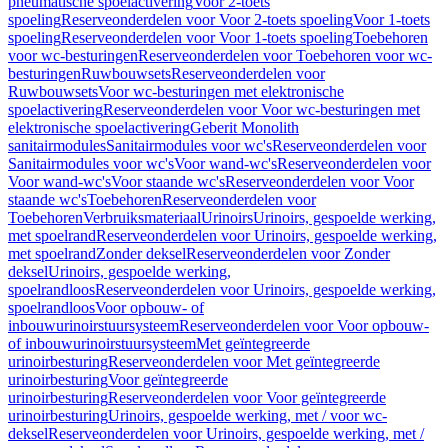
pneumatische spoelactivering
Voor 2-toets
spoeling
Reserveonderdelen voor Voor 2-toets spoeling
Voor 1-toets
spoeling
Reserveonderdelen voor Voor 1-toets spoeling
Toebehoren
voor wc-besturingen
Reserveonderdelen voor Toebehoren voor wc-
besturingen
Ruwbouwsets
Reserveonderdelen voor
Ruwbouwsets
Voor wc-besturingen met elektronische
spoelactivering
Reserveonderdelen voor Voor wc-besturingen met
elektronische spoelactivering
Geberit Monolith
sanitairmodules
Sanitairmodules voor wc's
Reserveonderdelen voor
Sanitairmodules voor wc's
Voor wand-wc's
Reserveonderdelen voor
Voor wand-wc's
Voor staande wc's
Reserveonderdelen voor Voor
staande wc's
Toebehoren
Reserveonderdelen voor
Toebehoren
Verbruiksmateriaal
Urinoirs
Urinoirs, gespoelde werking,
met spoelrand
Reserveonderdelen voor Urinoirs, gespoelde werking,
met spoelrand
Zonder deksel
Reserveonderdelen voor Zonder
deksel
Urinoirs, gespoelde werking,
spoelrandloos
Reserveonderdelen voor Urinoirs, gespoelde werking,
spoelrandloos
Voor opbouw- of
inbouwurinoirstuursysteem
Reserveonderdelen voor Voor opbouw-
of inbouwurinoirstuursysteem
Met geïntegreerde
urinoirbesturing
Reserveonderdelen voor Met geïntegreerde
urinoirbesturing
Voor geïntegreerde
urinoirbesturing
Reserveonderdelen voor Voor geïntegreerde
urinoirbesturing
Urinoirs, gespoelde werking, met / voor wc-
deksel
Reserveonderdelen voor Urinoirs, gespoelde werking, met /