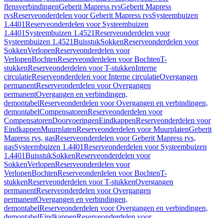
flensverbindingen
Geberit Mapress rvs
Geberit Mapress
rvs
Reserveonderdelen voor Geberit Mapress rvs
Systeembuizen
1.4401
Reserveonderdelen voor Systeembuizen
1.4401
Systeembuizen 1.4521
Reserveonderdelen voor
Systeembuizen 1.4521
Buisstuk
Sokken
Reserveonderdelen voor
Sokken
Verlopen
Reserveonderdelen voor
Verlopen
Bochten
Reserveonderdelen voor Bochten
T-
stukken
Reserveonderdelen voor T-stukken
Interne
circulatie
Reserveonderdelen voor Interne circulatie
Overgangen
permanent
Reserveonderdelen voor Overgangen
permanent
Overgangen en verbindingen,
demontabel
Reserveonderdelen voor Overgangen en verbindingen,
demontabel
Compensatoren
Reserveonderdelen voor
Compensatoren
Doorvoeringen
Eindkappen
Reserveonderdelen voor
Eindkappen
Muurplaten
Reserveonderdelen voor Muurplaten
Geberit
Mapress rvs, gas
Reserveonderdelen voor Geberit Mapress rvs,
gas
Systeembuizen 1.4401
Reserveonderdelen voor Systeembuizen
1.4401
Buisstuk
Sokken
Reserveonderdelen voor
Sokken
Verlopen
Reserveonderdelen voor
Verlopen
Bochten
Reserveonderdelen voor Bochten
T-
stukken
Reserveonderdelen voor T-stukken
Overgangen
permanent
Reserveonderdelen voor Overgangen
permanent
Overgangen en verbindingen,
demontabel
Reserveonderdelen voor Overgangen en verbindingen,
demontabel
Eindkappen
Reserveonderdelen voor