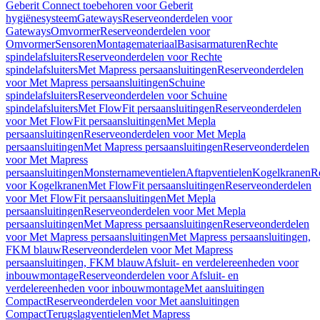
Geberit Connect toebehoren voor Geberit
hygiënesysteem
Gateways
Reserveonderdelen voor
Gateways
Omvormer
Reserveonderdelen voor
Omvormer
Sensoren
Montagemateriaal
Basisarmaturen
Rechte
spindelafsluiters
Reserveonderdelen voor Rechte
spindelafsluiters
Met Mapress persaansluitingen
Reserveonderdelen
voor Met Mapress persaansluitingen
Schuine
spindelafsluiters
Reserveonderdelen voor Schuine
spindelafsluiters
Met FlowFit persaansluitingen
Reserveonderdelen
voor Met FlowFit persaansluitingen
Met Mepla
persaansluitingen
Reserveonderdelen voor Met Mepla
persaansluitingen
Met Mapress persaansluitingen
Reserveonderdelen
voor Met Mapress
persaansluitingen
Monsternameventielen
Aftapventielen
Kogelkranen
R
voor Kogelkranen
Met FlowFit persaansluitingen
Reserveonderdelen
voor Met FlowFit persaansluitingen
Met Mepla
persaansluitingen
Reserveonderdelen voor Met Mepla
persaansluitingen
Met Mapress persaansluitingen
Reserveonderdelen
voor Met Mapress persaansluitingen
Met Mapress persaansluitingen,
FKM blauw
Reserveonderdelen voor Met Mapress
persaansluitingen, FKM blauw
Afsluit- en verdelereenheden voor
inbouwmontage
Reserveonderdelen voor Afsluit- en
verdelereenheden voor inbouwmontage
Met aansluitingen
Compact
Reserveonderdelen voor Met aansluitingen
Compact
Terugslagventielen
Met Mapress