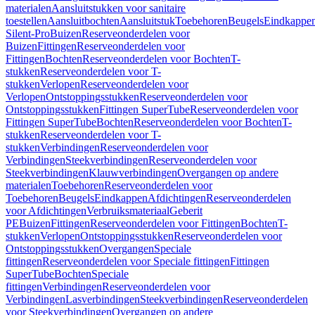
materialen
Aansluitstukken voor sanitaire
toestellen
Aansluitbochten
Aansluitstuk
Toebehoren
Beugels
Eindkappe
Silent-Pro
Buizen
Reserveonderdelen voor
Buizen
Fittingen
Reserveonderdelen voor
Fittingen
Bochten
Reserveonderdelen voor Bochten
T-
stukken
Reserveonderdelen voor T-
stukken
Verlopen
Reserveonderdelen voor
Verlopen
Ontstoppingsstukken
Reserveonderdelen voor
Ontstoppingsstukken
Fittingen SuperTube
Reserveonderdelen voor
Fittingen SuperTube
Bochten
Reserveonderdelen voor Bochten
T-
stukken
Reserveonderdelen voor T-
stukken
Verbindingen
Reserveonderdelen voor
Verbindingen
Steekverbindingen
Reserveonderdelen voor
Steekverbindingen
Klauwverbindingen
Overgangen op andere
materialen
Toebehoren
Reserveonderdelen voor
Toebehoren
Beugels
Eindkappen
Afdichtingen
Reserveonderdelen
voor Afdichtingen
Verbruiksmateriaal
Geberit
PE
Buizen
Fittingen
Reserveonderdelen voor Fittingen
Bochten
T-
stukken
Verlopen
Ontstoppingsstukken
Reserveonderdelen voor
Ontstoppingsstukken
Overgangen
Speciale
fittingen
Reserveonderdelen voor Speciale fittingen
Fittingen
SuperTube
Bochten
Speciale
fittingen
Verbindingen
Reserveonderdelen voor
Verbindingen
Lasverbindingen
Steekverbindingen
Reserveonderdelen
voor Steekverbindingen
Overgangen op andere