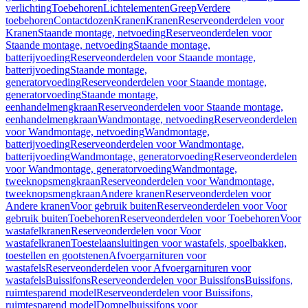
verlichting
Toebehoren
Lichtelementen
Greep
Verdere
toebehoren
Contactdozen
Kranen
Kranen
Reserveonderdelen voor
Kranen
Staande montage, netvoeding
Reserveonderdelen voor
Staande montage, netvoeding
Staande montage,
batterijvoeding
Reserveonderdelen voor Staande montage,
batterijvoeding
Staande montage,
generatorvoeding
Reserveonderdelen voor Staande montage,
generatorvoeding
Staande montage,
eenhandelmengkraan
Reserveonderdelen voor Staande montage,
eenhandelmengkraan
Wandmontage, netvoeding
Reserveonderdelen
voor Wandmontage, netvoeding
Wandmontage,
batterijvoeding
Reserveonderdelen voor Wandmontage,
batterijvoeding
Wandmontage, generatorvoeding
Reserveonderdelen
voor Wandmontage, generatorvoeding
Wandmontage,
tweeknopsmengkraan
Reserveonderdelen voor Wandmontage,
tweeknopsmengkraan
Andere kranen
Reserveonderdelen voor
Andere kranen
Voor gebruik buiten
Reserveonderdelen voor Voor
gebruik buiten
Toebehoren
Reserveonderdelen voor Toebehoren
Voor
wastafelkranen
Reserveonderdelen voor Voor
wastafelkranen
Toestelaansluitingen voor wastafels, spoelbakken,
toestellen en gootstenen
Afvoergarnituren voor
wastafels
Reserveonderdelen voor Afvoergarnituren voor
wastafels
Buissifons
Reserveonderdelen voor Buissifons
Buissifons,
ruimtesparend model
Reserveonderdelen voor Buissifons,
ruimtesparend model
Dompelbuissifons voor