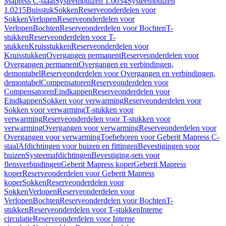
Mapress C-staal
Systeembuizen 1.0034
Systeembuizen
1.0215
Buisstuk
Sokken
Reserveonderdelen voor
Sokken
Verlopen
Reserveonderdelen voor
Verlopen
Bochten
Reserveonderdelen voor Bochten
T-
stukken
Reserveonderdelen voor T-
stukken
Kruisstukken
Reserveonderdelen voor
Kruisstukken
Overgangen permanent
Reserveonderdelen voor
Overgangen permanent
Overgangen en verbindingen,
demontabel
Reserveonderdelen voor Overgangen en verbindingen,
demontabel
Compensatoren
Reserveonderdelen voor
Compensatoren
Eindkappen
Reserveonderdelen voor
Eindkappen
Sokken voor verwarming
Reserveonderdelen voor
Sokken voor verwarming
T-stukken voor
verwarming
Reserveonderdelen voor T-stukken voor
verwarming
Overgangen voor verwarming
Reserveonderdelen voor
Overgangen voor verwarming
Toebehoren voor Geberit Mapress C-
staal
Afdichtingen voor buizen en fittingen
Bevestigingen voor
buizen
Systeemafdichtingen
Bevestiging-sets voor
flensverbindingen
Geberit Mapress koper
Geberit Mapress
koper
Reserveonderdelen voor Geberit Mapress
koper
Sokken
Reserveonderdelen voor
Sokken
Verlopen
Reserveonderdelen voor
Verlopen
Bochten
Reserveonderdelen voor Bochten
T-
stukken
Reserveonderdelen voor T-stukken
Interne
circulatie
Reserveonderdelen voor Interne