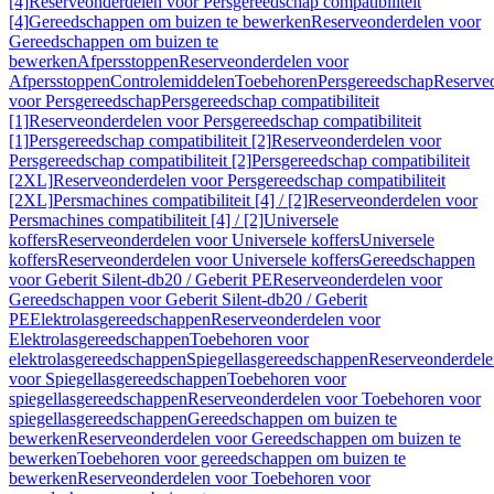
[4]
Reserveonderdelen voor Persgereedschap compatibiliteit
[4]
Gereedschappen om buizen te bewerken
Reserveonderdelen voor
Gereedschappen om buizen te
bewerken
Afpersstoppen
Reserveonderdelen voor
Afpersstoppen
Controlemiddelen
Toebehoren
Persgereedschap
Reserve
voor Persgereedschap
Persgereedschap compatibiliteit
[1]
Reserveonderdelen voor Persgereedschap compatibiliteit
[1]
Persgereedschap compatibiliteit [2]
Reserveonderdelen voor
Persgereedschap compatibiliteit [2]
Persgereedschap compatibiliteit
[2XL]
Reserveonderdelen voor Persgereedschap compatibiliteit
[2XL]
Persmachines compatibiliteit [4] / [2]
Reserveonderdelen voor
Persmachines compatibiliteit [4] / [2]
Universele
koffers
Reserveonderdelen voor Universele koffers
Universele
koffers
Reserveonderdelen voor Universele koffers
Gereedschappen
voor Geberit Silent-db20 / Geberit PE
Reserveonderdelen voor
Gereedschappen voor Geberit Silent-db20 / Geberit
PE
Elektrolasgereedschappen
Reserveonderdelen voor
Elektrolasgereedschappen
Toebehoren voor
elektrolasgereedschappen
Spiegellasgereedschappen
Reserveonderdele
voor Spiegellasgereedschappen
Toebehoren voor
spiegellasgereedschappen
Reserveonderdelen voor Toebehoren voor
spiegellasgereedschappen
Gereedschappen om buizen te
bewerken
Reserveonderdelen voor Gereedschappen om buizen te
bewerken
Toebehoren voor gereedschappen om buizen te
bewerken
Reserveonderdelen voor Toebehoren voor