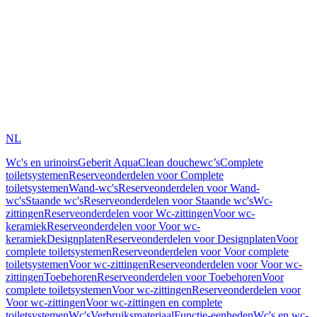
NL
Wc's en urinoirs
Geberit AquaClean douchewc’s
Complete
toiletsystemen
Reserveonderdelen voor Complete
toiletsystemen
Wand-wc's
Reserveonderdelen voor Wand-
wc's
Staande wc's
Reserveonderdelen voor Staande wc's
Wc-
zittingen
Reserveonderdelen voor Wc-zittingen
Voor wc-
keramiek
Reserveonderdelen voor Voor wc-
keramiek
Designplaten
Reserveonderdelen voor Designplaten
Voor
complete toiletsystemen
Reserveonderdelen voor Voor complete
toiletsystemen
Voor wc-zittingen
Reserveonderdelen voor Voor wc-
zittingen
Toebehoren
Reserveonderdelen voor Toebehoren
Voor
complete toiletsystemen
Voor wc-zittingen
Reserveonderdelen voor
Voor wc-zittingen
Voor wc-zittingen en complete
toiletsystemen
Wc's
Verbruiksmateriaal
Functie-eenheden
Wc's en wc-