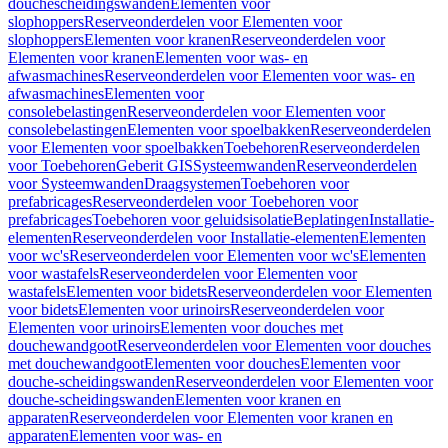
douchescheidingswanden
Elementen voor
slophoppers
Reserveonderdelen voor Elementen voor
slophoppers
Elementen voor kranen
Reserveonderdelen voor
Elementen voor kranen
Elementen voor was- en
afwasmachines
Reserveonderdelen voor Elementen voor was- en
afwasmachines
Elementen voor
consolebelastingen
Reserveonderdelen voor Elementen voor
consolebelastingen
Elementen voor spoelbakken
Reserveonderdelen
voor Elementen voor spoelbakken
Toebehoren
Reserveonderdelen
voor Toebehoren
Geberit GIS
Systeemwanden
Reserveonderdelen
voor Systeemwanden
Draagsystemen
Toebehoren voor
prefabricages
Reserveonderdelen voor Toebehoren voor
prefabricages
Toebehoren voor geluidsisolatie
Beplatingen
Installatie-
elementen
Reserveonderdelen voor Installatie-elementen
Elementen
voor wc's
Reserveonderdelen voor Elementen voor wc's
Elementen
voor wastafels
Reserveonderdelen voor Elementen voor
wastafels
Elementen voor bidets
Reserveonderdelen voor Elementen
voor bidets
Elementen voor urinoirs
Reserveonderdelen voor
Elementen voor urinoirs
Elementen voor douches met
douchewandgoot
Reserveonderdelen voor Elementen voor douches
met douchewandgoot
Elementen voor douches
Elementen voor
douche-scheidingswanden
Reserveonderdelen voor Elementen voor
douche-scheidingswanden
Elementen voor kranen en
apparaten
Reserveonderdelen voor Elementen voor kranen en
apparaten
Elementen voor was- en