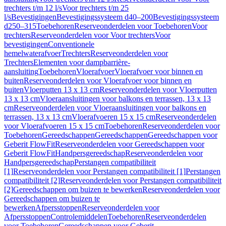
trechters t/m 12 l/s
Voor trechters t/m 25
l/s
Bevestigingen
Bevestigingssysteem d40–200
Bevestigingssysteem
d250–315
Toebehoren
Reserveonderdelen voor Toebehoren
Voor
trechters
Reserveonderdelen voor Voor trechters
Voor
bevestigingen
Conventionele
hemelwaterafvoer
Trechters
Reserveonderdelen voor
Trechters
Elementen voor dampbarrière-
aansluiting
Toebehoren
Vloerafvoer
Vloerafvoer voor binnen en
buiten
Reserveonderdelen voor Vloerafvoer voor binnen en
buiten
Vloerputten 13 x 13 cm
Reserveonderdelen voor Vloerputten
13 x 13 cm
Vloeraansluitingen voor balkons en terrassen, 13 x 13
cm
Reserveonderdelen voor Vloeraansluitingen voor balkons en
terrassen, 13 x 13 cm
Vloerafvoeren 15 x 15 cm
Reserveonderdelen
voor Vloerafvoeren 15 x 15 cm
Toebehoren
Reserveonderdelen voor
Toebehoren
Gereedschappen
Gereedschappen
Gereedschappen voor
Geberit FlowFit
Reserveonderdelen voor Gereedschappen voor
Geberit FlowFit
Handpersgereedschap
Reserveonderdelen voor
Handpersgereedschap
Perstangen compatibiliteit
[1]
Reserveonderdelen voor Perstangen compatibiliteit [1]
Perstangen
compatibiliteit [2]
Reserveonderdelen voor Perstangen compatibiliteit
[2]
Gereedschappen om buizen te bewerken
Reserveonderdelen voor
Gereedschappen om buizen te
bewerken
Afpersstoppen
Reserveonderdelen voor
Afpersstoppen
Controlemiddelen
Toebehoren
Reserveonderdelen
voor Toebehoren
Gereedschappen voor Geberit