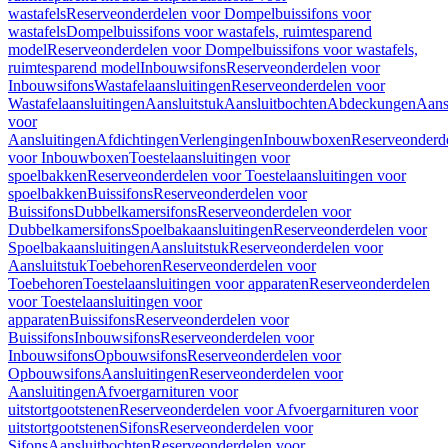
wastafels
Reserveonderdelen voor Dompelbuissifons voor
wastafels
Dompelbuissifons voor wastafels, ruimtesparend
model
Reserveonderdelen voor Dompelbuissifons voor wastafels,
ruimtesparend model
Inbouwsifons
Reserveonderdelen voor
Inbouwsifons
Wastafelaansluitingen
Reserveonderdelen voor
Wastafelaansluitingen
Aansluitstuk
Aansluitbochten
Abdeckungen
Aans
voor
Aansluitingen
Afdichtingen
Verlengingen
Inbouwboxen
Reserveonderd
voor Inbouwboxen
Toestelaansluitingen voor
spoelbakken
Reserveonderdelen voor Toestelaansluitingen voor
spoelbakken
Buissifons
Reserveonderdelen voor
Buissifons
Dubbelkamersifons
Reserveonderdelen voor
Dubbelkamersifons
Spoelbakaansluitingen
Reserveonderdelen voor
Spoelbakaansluitingen
Aansluitstuk
Reserveonderdelen voor
Aansluitstuk
Toebehoren
Reserveonderdelen voor
Toebehoren
Toestelaansluitingen voor apparaten
Reserveonderdelen
voor Toestelaansluitingen voor
apparaten
Buissifons
Reserveonderdelen voor
Buissifons
Inbouwsifons
Reserveonderdelen voor
Inbouwsifons
Opbouwsifons
Reserveonderdelen voor
Opbouwsifons
Aansluitingen
Reserveonderdelen voor
Aansluitingen
Afvoergarnituren voor
uitstortgootstenen
Reserveonderdelen voor Afvoergarnituren voor
uitstortgootstenen
Sifons
Reserveonderdelen voor
Sifons
Aansluitbochten
Reserveonderdelen voor