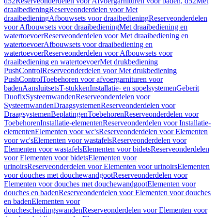
d52
Reserveonderdelen voor Afvoergarnituren voor baden, d52
Met
draaibediening
Reserveonderdelen voor Met
draaibediening
Afbouwsets voor draaibediening
Reserveonderdelen
voor Afbouwsets voor draaibediening
Met draaibediening en
watertoevoer
Reserveonderdelen voor Met draaibediening en
watertoevoer
Afbouwsets voor draaibediening en
watertoevoer
Reserveonderdelen voor Afbouwsets voor
draaibediening en watertoevoer
Met drukbediening
PushControl
Reserveonderdelen voor Met drukbediening
PushControl
Toebehoren voor afvoergarnituren voor
baden
Aansluitsets
T-stukken
Installatie- en spoelsystemen
Geberit
Duofix
Systeemwanden
Reserveonderdelen voor
Systeemwanden
Draagsystemen
Reserveonderdelen voor
Draagsystemen
Beplatingen
Toebehoren
Reserveonderdelen voor
Toebehoren
Installatie-elementen
Reserveonderdelen voor Installatie-
elementen
Elementen voor wc's
Reserveonderdelen voor Elementen
voor wc's
Elementen voor wastafels
Reserveonderdelen voor
Elementen voor wastafels
Elementen voor bidets
Reserveonderdelen
voor Elementen voor bidets
Elementen voor
urinoirs
Reserveonderdelen voor Elementen voor urinoirs
Elementen
voor douches met douchewandgoot
Reserveonderdelen voor
Elementen voor douches met douchewandgoot
Elementen voor
douches en baden
Reserveonderdelen voor Elementen voor douches
en baden
Elementen voor
douchescheidingswanden
Reserveonderdelen voor Elementen voor