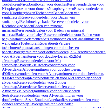
Toebehoren
Nisopbergboxen voor douches
Reserveonderdelen voor
Nisopbergboxen voor douches
Nisopbergboxen
Reserveonderdelen
voor Nisopbergboxen
Toebehoren
Baden
Baden van
sanitairacryl
Reserveonderdelen voor Baden van
sanitairacryl
Rechthoekige baden
Reserveonderdelen voor
Rechthoekige baden
Baden van mineraal
materiaal
Reserveonderdelen voor Baden van mineraal
materiaal
Baden voor baby's
Reserveonderdelen voor Baden voor
baby's
Installatie-elementen
Sets steunpoten en sets aansluitplaten en
wandankers
Toebehoren
Reparatiesets
Verdere
toebehoren
Apparaataansluitingen voor douches en
baden
Afvoergarnituren voor douchevloeren, d52
Reserveonderdelen
voor Afvoergarnituren voor douchevloeren, d52
Met
afvoerkap
Reserveonderdelen voor Met
afvoerkap
Afvoerdeksel
Reserveonderdelen voor
Afvoerdeksel
Afvoergarnituren voor douchevloeren,
d90
Reserveonderdelen voor Afvoergarnituren voor douchevloeren,
d90
Met afvoerkap
Reserveonderdelen voor Met afvoerkap
Zonder
afvoerkap
Reserveonderdelen voor Zonder
afvoerkap
Afvoerdeksel
Reserveonderdelen voor
Afvoerdeksel
Afvoergarnituren voor douchevloeren
Sestra
Reserveonderdelen voor Afvoergarnituren voor
douchevloeren Sestra
Zonder afvoerkap
Reserveonderdelen voor
Zonder afvoerkap
Afvoergarnituren voor baden,