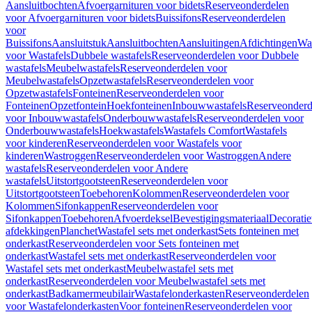
Aansluitbochten
Afvoergarnituren voor bidets
Reserveonderdelen
voor Afvoergarnituren voor bidets
Buissifons
Reserveonderdelen
voor
Buissifons
Aansluitstuk
Aansluitbochten
Aansluitingen
Afdichtingen
Was
voor Wastafels
Dubbele wastafels
Reserveonderdelen voor Dubbele
wastafels
Meubelwastafels
Reserveonderdelen voor
Meubelwastafels
Opzetwastafels
Reserveonderdelen voor
Opzetwastafels
Fonteinen
Reserveonderdelen voor
Fonteinen
Opzetfontein
Hoekfonteinen
Inbouwwastafels
Reserveonderd
voor Inbouwwastafels
Onderbouwwastafels
Reserveonderdelen voor
Onderbouwwastafels
Hoekwastafels
Wastafels Comfort
Wastafels
voor kinderen
Reserveonderdelen voor Wastafels voor
kinderen
Wastroggen
Reserveonderdelen voor Wastroggen
Andere
wastafels
Reserveonderdelen voor Andere
wastafels
Uitstortgootsteen
Reserveonderdelen voor
Uitstortgootsteen
Toebehoren
Kolommen
Reserveonderdelen voor
Kolommen
Sifonkappen
Reserveonderdelen voor
Sifonkappen
Toebehoren
Afvoerdeksel
Bevestigingsmateriaal
Decorati
afdekkingen
Planchet
Wastafel sets met onderkast
Sets fonteinen met
onderkast
Reserveonderdelen voor Sets fonteinen met
onderkast
Wastafel sets met onderkast
Reserveonderdelen voor
Wastafel sets met onderkast
Meubelwastafel sets met
onderkast
Reserveonderdelen voor Meubelwastafel sets met
onderkast
Badkamermeubilair
Wastafelonderkasten
Reserveonderdelen
voor Wastafelonderkasten
Voor fonteinen
Reserveonderdelen voor