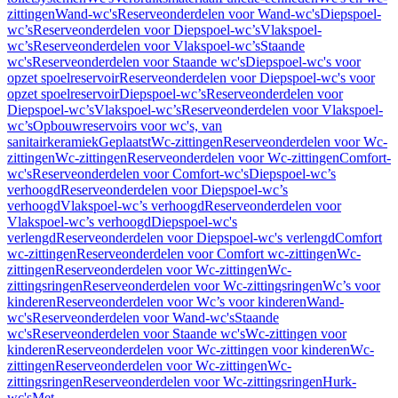
zittingen
Wand-wc's
Reserveonderdelen voor Wand-wc's
Diepspoel-
wc’s
Reserveonderdelen voor Diepspoel-wc’s
Vlakspoel-
wc’s
Reserveonderdelen voor Vlakspoel-wc’s
Staande
wc's
Reserveonderdelen voor Staande wc's
Diepspoel-wc's voor
opzet spoelreservoir
Reserveonderdelen voor Diepspoel-wc's voor
opzet spoelreservoir
Diepspoel-wc’s
Reserveonderdelen voor
Diepspoel-wc’s
Vlakspoel-wc’s
Reserveonderdelen voor Vlakspoel-
wc’s
Opbouwreservoirs voor wc's, van
sanitairkeramiek
Geplaatst
Wc-zittingen
Reserveonderdelen voor Wc-
zittingen
Wc-zittingen
Reserveonderdelen voor Wc-zittingen
Comfort-
wc's
Reserveonderdelen voor Comfort-wc's
Diepspoel-wc’s
verhoogd
Reserveonderdelen voor Diepspoel-wc’s
verhoogd
Vlakspoel-wc’s verhoogd
Reserveonderdelen voor
Vlakspoel-wc’s verhoogd
Diepspoel-wc's
verlengd
Reserveonderdelen voor Diepspoel-wc's verlengd
Comfort
wc-zittingen
Reserveonderdelen voor Comfort wc-zittingen
Wc-
zittingen
Reserveonderdelen voor Wc-zittingen
Wc-
zittingsringen
Reserveonderdelen voor Wc-zittingsringen
Wc’s voor
kinderen
Reserveonderdelen voor Wc’s voor kinderen
Wand-
wc's
Reserveonderdelen voor Wand-wc's
Staande
wc's
Reserveonderdelen voor Staande wc's
Wc-zittingen voor
kinderen
Reserveonderdelen voor Wc-zittingen voor kinderen
Wc-
zittingen
Reserveonderdelen voor Wc-zittingen
Wc-
zittingsringen
Reserveonderdelen voor Wc-zittingsringen
Hurk-
wc's
Met