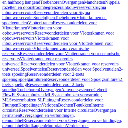
en halfhoog hangend
Toebehoren
Overgangen
Manchetten
Nippels,
rozetten en doorstroombegrenzers
Inbouwreservoirs
Sigma
inbouwreservoirs
Reserveonderdelen voor Sigma
inbouwreservoirs
Spoelpijpen
Toebehoren
Vlotterkranen en
spoelventielen
Vlotterkranen
Reserveonderdelen voor
Vlotterkranen
Vlotterkranen voor
opbouwreservoirs
Reserveonderdelen voor Vlotterkranen voor
opbouwreservoirs
Vlotterkranen voor
inbouwreservoirs
Reserveonderdelen voor Vlotterkranen voor
inbouwreservoirs
Vlotterkranen voor ceramische
reservoirs
Reserveonderdelen voor Vlotterkranen voor ceramische
reservoirs
Vlotterkranen voor reservoirs
universeel
Reserveonderdelen voor Vlotterkranen voor reservoirs
universeel
Spoelventielen
Reserveonderdelen voor Spoelventielen
2-
toets spoeling
Reserveonderdelen voor 2-toets
spoeling
Spoelgarnituren
Reserveonderdelen voor Spoelgarnituren
2-
toets spoeling
Reserveonderdelen voor 2-toets
spoeling
Toebehoren
Overgangen
Aanvoersystemen
Geberit
FlowFit
Systeembuizen ML
Systeembuizen verwarming
ML
Systeembuizen SL
Fittingen
Reserveonderdelen voor
Fittingen
Koppelingen
Verlopen
Bochten
T-stukken
Interne
circulatie
Reserveonderdelen voor Interne circulatie
Overgangen
permanent
Overgangen en verbindingen,
demontabel
Reserveonderdelen voor Overgangen en verbindingen,
demontabel
Eindkappen
Muurplaten
Verdeler met