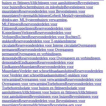
buizen en fittingen
Afdichtingen voor aansluitingen
Bevestigingen
voor buizen
Beschermbuizen en inleghulp
Bevestigingen voor
muurplaten
Reserveonderdelen voor Bevestigingen voor
muurplaten
Systeemafdichtingen
Geberit Mepla
Systeembuizen
drinkwater, ML
Systeembuizen verwarming,
ML
Fittingen
Reserveonderdelen voor
Fittingen
Koppelingen
Reserveonderdelen voor
Koppelingen
Verlopen
Reserveonderdelen voor
Verlopen
Bochten
Reserveonderdelen voor Bochten
T-
stukken
Reserveonderdelen voor T-stukken
Interne
circulatie
Reserveonderdelen voor Interne circulatie
Overgangen
permanent
Reserveonderdelen voor Overgangen
permanent
Overgangen en verbindingen,
demontabel
Reserveonderdelen voor Overgangen en verbindingen,
demontabel
Eindkappen
Reserveonderdelen voor
Eindkappen
Muurplaten
Reserveonderdelen voor
Muurplaten
Verdeler met schroefdraadaansluiting
Reserveonderdelen
voor Verdeler met schroefdraadaansluiting
T-stukken voor
verwarming
Overgangen voor verwarming
Reserveonderdelen voor
Overgangen voor verwarming
Toebehoren
Reserveonderdelen voor
Toebehoren
Isolatie voor buizen en fittingen
Isolatie voor
aansluitingen
Afdichtingen voor buizen en fittingen
Afdichtingen
voor aansluitingen
Bevestigingen voor buizen
Bevestigingen voor
muurplaten
Reserveonderdelen voor Bevestigingen voor
muurplaten
Systeemafdichtingen
Bevestiging-sets voor