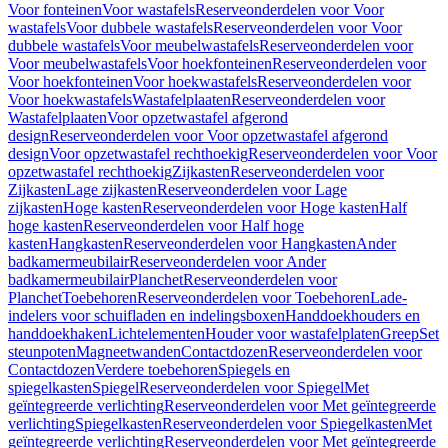
Voor fonteinen
Voor wastafels
Reserveonderdelen voor Voor
wastafels
Voor dubbele wastafels
Reserveonderdelen voor Voor
dubbele wastafels
Voor meubelwastafels
Reserveonderdelen voor
Voor meubelwastafels
Voor hoekfonteinen
Reserveonderdelen voor
Voor hoekfonteinen
Voor hoekwastafels
Reserveonderdelen voor
Voor hoekwastafels
Wastafelplaaten
Reserveonderdelen voor
Wastafelplaaten
Voor opzetwastafel afgerond
design
Reserveonderdelen voor Voor opzetwastafel afgerond
design
Voor opzetwastafel rechthoekig
Reserveonderdelen voor Voor
opzetwastafel rechthoekig
Zijkasten
Reserveonderdelen voor
Zijkasten
Lage zijkasten
Reserveonderdelen voor Lage
zijkasten
Hoge kasten
Reserveonderdelen voor Hoge kasten
Half
hoge kasten
Reserveonderdelen voor Half hoge
kasten
Hangkasten
Reserveonderdelen voor Hangkasten
Ander
badkamermeubilair
Reserveonderdelen voor Ander
badkamermeubilair
Planchet
Reserveonderdelen voor
Planchet
Toebehoren
Reserveonderdelen voor Toebehoren
Lade-
indelers voor schuifladen en indelingsboxen
Handdoekhouders en
handdoekhaken
Lichtelementen
Houder voor wastafelplaten
Greep
Set
steunpoten
Magneetwanden
Contactdozen
Reserveonderdelen voor
Contactdozen
Verdere toebehoren
Spiegels en
spiegelkasten
Spiegel
Reserveonderdelen voor Spiegel
Met
geïntegreerde verlichting
Reserveonderdelen voor Met geïntegreerde
verlichting
Spiegelkasten
Reserveonderdelen voor Spiegelkasten
Met
geïntegreerde verlichting
Reserveonderdelen voor Met geïntegreerde