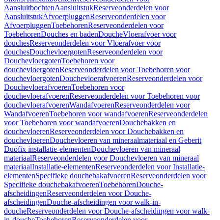
Aansluitbochten
Aansluitstuk
Reserveonderdelen voor
Aansluitstuk
Afvoerpluggen
Reserveonderdelen voor
Afvoerpluggen
Toebehoren
Reserveonderdelen voor
Toebehoren
Douches en baden
Douche
Vloerafvoer voor
douches
Reserveonderdelen voor Vloerafvoer voor
douches
Douchevloergoten
Reserveonderdelen voor
Douchevloergoten
Toebehoren voor
douchevloergoten
Reserveonderdelen voor Toebehoren voor
douchevloergoten
Douchevloerafvoeren
Reserveonderdelen voor
Douchevloerafvoeren
Toebehoren voor
douchevloerafvoeren
Reserveonderdelen voor Toebehoren voor
douchevloerafvoeren
Wandafvoeren
Reserveonderdelen voor
Wandafvoeren
Toebehoren voor wandafvoeren
Reserveonderdelen
voor Toebehoren voor wandafvoeren
Douchebakken en
douchevloeren
Reserveonderdelen voor Douchebakken en
douchevloeren
Douchevloeren van mineraalmateriaal en Geberit
Duofix installatie-elementen
Douchevloeren van mineraal
materiaal
Reserveonderdelen voor Douchevloeren van mineraal
materiaal
Installatie-elementen
Reserveonderdelen voor Installatie-
elementen
Specifieke douchebakafvoeren
Reserveonderdelen voor
Specifieke douchebakafvoeren
Toebehoren
Douche-
afscheidingen
Reserveonderdelen voor Douche-
afscheidingen
Douche-afscheidingen voor walk-in-
douche
Reserveonderdelen voor Douche-afscheidingen voor walk-
in-douche
Toebehoren
Reserveonderdelen voor