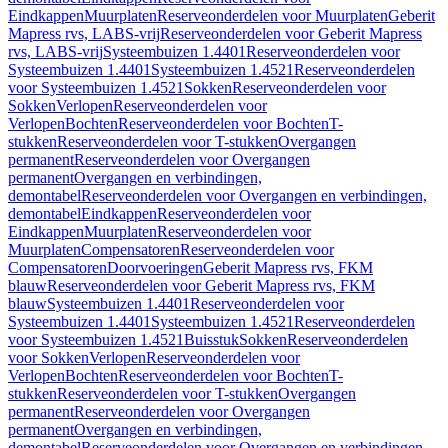
Eindkappen
Muurplaten
Reserveonderdelen voor Muurplaten
Geberit
Mapress rvs, LABS-vrij
Reserveonderdelen voor Geberit Mapress
rvs, LABS-vrij
Systeembuizen 1.4401
Reserveonderdelen voor
Systeembuizen 1.4401
Systeembuizen 1.4521
Reserveonderdelen
voor Systeembuizen 1.4521
Sokken
Reserveonderdelen voor
Sokken
Verlopen
Reserveonderdelen voor
Verlopen
Bochten
Reserveonderdelen voor Bochten
T-
stukken
Reserveonderdelen voor T-stukken
Overgangen
permanent
Reserveonderdelen voor Overgangen
permanent
Overgangen en verbindingen,
demontabel
Reserveonderdelen voor Overgangen en verbindingen,
demontabel
Eindkappen
Reserveonderdelen voor
Eindkappen
Muurplaten
Reserveonderdelen voor
Muurplaten
Compensatoren
Reserveonderdelen voor
Compensatoren
Doorvoeringen
Geberit Mapress rvs, FKM
blauw
Reserveonderdelen voor Geberit Mapress rvs, FKM
blauw
Systeembuizen 1.4401
Reserveonderdelen voor
Systeembuizen 1.4401
Systeembuizen 1.4521
Reserveonderdelen
voor Systeembuizen 1.4521
Buisstuk
Sokken
Reserveonderdelen
voor Sokken
Verlopen
Reserveonderdelen voor
Verlopen
Bochten
Reserveonderdelen voor Bochten
T-
stukken
Reserveonderdelen voor T-stukken
Overgangen
permanent
Reserveonderdelen voor Overgangen
permanent
Overgangen en verbindingen,
demontabel
Reserveonderdelen voor Overgangen en verbindingen,