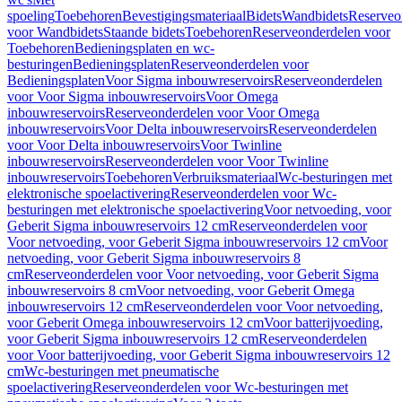
spoeling
Toebehoren
Bevestigingsmateriaal
Bidets
Wandbidets
Reserveo
voor Wandbidets
Staande bidets
Toebehoren
Reserveonderdelen voor
Toebehoren
Bedieningsplaten en wc-
besturingen
Bedieningsplaten
Reserveonderdelen voor
Bedieningsplaten
Voor Sigma inbouwreservoirs
Reserveonderdelen
voor Voor Sigma inbouwreservoirs
Voor Omega
inbouwreservoirs
Reserveonderdelen voor Voor Omega
inbouwreservoirs
Voor Delta inbouwreservoirs
Reserveonderdelen
voor Voor Delta inbouwreservoirs
Voor Twinline
inbouwreservoirs
Reserveonderdelen voor Voor Twinline
inbouwreservoirs
Toebehoren
Verbruiksmateriaal
Wc-besturingen met
elektronische spoelactivering
Reserveonderdelen voor Wc-
besturingen met elektronische spoelactivering
Voor netvoeding, voor
Geberit Sigma inbouwreservoirs 12 cm
Reserveonderdelen voor
Voor netvoeding, voor Geberit Sigma inbouwreservoirs 12 cm
Voor
netvoeding, voor Geberit Sigma inbouwreservoirs 8
cm
Reserveonderdelen voor Voor netvoeding, voor Geberit Sigma
inbouwreservoirs 8 cm
Voor netvoeding, voor Geberit Omega
inbouwreservoirs 12 cm
Reserveonderdelen voor Voor netvoeding,
voor Geberit Omega inbouwreservoirs 12 cm
Voor batterijvoeding,
voor Geberit Sigma inbouwreservoirs 12 cm
Reserveonderdelen
voor Voor batterijvoeding, voor Geberit Sigma inbouwreservoirs 12
cm
Wc-besturingen met pneumatische
spoelactivering
Reserveonderdelen voor Wc-besturingen met