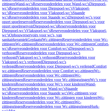
zittingen
Wand-wc's
Reserveonderdelen voor Wand-wc's
Diepspoel-
wc’s
Reserveonderdelen voor Diepspoel-wc’s
Vlakspoel-
wc’s
Reserveonderdelen voor Vlakspoel-wc’s
Staande
wc's
Reserveonderdelen voor Staande wc's
Diepspoel-wc's voor
opzet spoelreservoir
Reserveonderdelen voor Diepspoel-wc's voor
opzet spoelreservoir
Diepspoel-wc’s
Reserveonderdelen voor
Diepspoel-wc’s
Vlakspoel-wc’s
Reserveonderdelen voor Vlakspoel-
wc’s
Opbouwreservoirs voor wc's, van
sanitairkeramiek
Geplaatst
Wc-zittingen
Reserveonderdelen voor Wc-
zittingen
Wc-zittingen
Reserveonderdelen voor Wc-zittingen
Comfort-
wc's
Reserveonderdelen voor Comfort-wc's
Diepspoel-wc’s
verhoogd
Reserveonderdelen voor Diepspoel-wc’s
verhoogd
Vlakspoel-wc’s verhoogd
Reserveonderdelen voor
Vlakspoel-wc’s verhoogd
Diepspoel-wc's
verlengd
Reserveonderdelen voor Diepspoel-wc's verlengd
Comfort
wc-zittingen
Reserveonderdelen voor Comfort wc-zittingen
Wc-
zittingen
Reserveonderdelen voor Wc-zittingen
Wc-
zittingsringen
Reserveonderdelen voor Wc-zittingsringen
Wc’s voor
kinderen
Reserveonderdelen voor Wc’s voor kinderen
Wand-
wc's
Reserveonderdelen voor Wand-wc's
Staande
wc's
Reserveonderdelen voor Staande wc's
Wc-zittingen voor
kinderen
Reserveonderdelen voor Wc-zittingen voor kinderen
Wc-
zittingen
Reserveonderdelen voor Wc-zittingen
Wc-
zittingsringen
Reserveonderdelen voor Wc-zittingsringen
Hurk-
wc's
Met