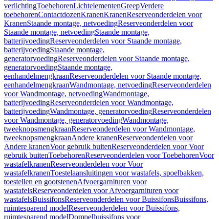
verlichting
Toebehoren
Lichtelementen
Greep
Verdere
toebehoren
Contactdozen
Kranen
Kranen
Reserveonderdelen voor
Kranen
Staande montage, netvoeding
Reserveonderdelen voor
Staande montage, netvoeding
Staande montage,
batterijvoeding
Reserveonderdelen voor Staande montage,
batterijvoeding
Staande montage,
generatorvoeding
Reserveonderdelen voor Staande montage,
generatorvoeding
Staande montage,
eenhandelmengkraan
Reserveonderdelen voor Staande montage,
eenhandelmengkraan
Wandmontage, netvoeding
Reserveonderdelen
voor Wandmontage, netvoeding
Wandmontage,
batterijvoeding
Reserveonderdelen voor Wandmontage,
batterijvoeding
Wandmontage, generatorvoeding
Reserveonderdelen
voor Wandmontage, generatorvoeding
Wandmontage,
tweeknopsmengkraan
Reserveonderdelen voor Wandmontage,
tweeknopsmengkraan
Andere kranen
Reserveonderdelen voor
Andere kranen
Voor gebruik buiten
Reserveonderdelen voor Voor
gebruik buiten
Toebehoren
Reserveonderdelen voor Toebehoren
Voor
wastafelkranen
Reserveonderdelen voor Voor
wastafelkranen
Toestelaansluitingen voor wastafels, spoelbakken,
toestellen en gootstenen
Afvoergarnituren voor
wastafels
Reserveonderdelen voor Afvoergarnituren voor
wastafels
Buissifons
Reserveonderdelen voor Buissifons
Buissifons,
ruimtesparend model
Reserveonderdelen voor Buissifons,
ruimtesparend model
Dompelbuissifons voor