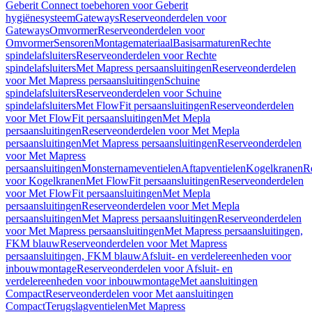
Geberit Connect toebehoren voor Geberit
hygiënesysteem
Gateways
Reserveonderdelen voor
Gateways
Omvormer
Reserveonderdelen voor
Omvormer
Sensoren
Montagemateriaal
Basisarmaturen
Rechte
spindelafsluiters
Reserveonderdelen voor Rechte
spindelafsluiters
Met Mapress persaansluitingen
Reserveonderdelen
voor Met Mapress persaansluitingen
Schuine
spindelafsluiters
Reserveonderdelen voor Schuine
spindelafsluiters
Met FlowFit persaansluitingen
Reserveonderdelen
voor Met FlowFit persaansluitingen
Met Mepla
persaansluitingen
Reserveonderdelen voor Met Mepla
persaansluitingen
Met Mapress persaansluitingen
Reserveonderdelen
voor Met Mapress
persaansluitingen
Monsternameventielen
Aftapventielen
Kogelkranen
R
voor Kogelkranen
Met FlowFit persaansluitingen
Reserveonderdelen
voor Met FlowFit persaansluitingen
Met Mepla
persaansluitingen
Reserveonderdelen voor Met Mepla
persaansluitingen
Met Mapress persaansluitingen
Reserveonderdelen
voor Met Mapress persaansluitingen
Met Mapress persaansluitingen,
FKM blauw
Reserveonderdelen voor Met Mapress
persaansluitingen, FKM blauw
Afsluit- en verdelereenheden voor
inbouwmontage
Reserveonderdelen voor Afsluit- en
verdelereenheden voor inbouwmontage
Met aansluitingen
Compact
Reserveonderdelen voor Met aansluitingen
Compact
Terugslagventielen
Met Mapress