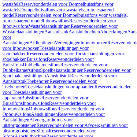
wastafels
Reserveonderdelen voor Dompelbuissifons voor
wastafels
Dompelbuissifons voor wastafels, ruimtesparend
model
Reserveonderdelen voor Dompelbuissifons voor wastafels,
ruimtesparend model
Inbouwsifons
Reserveonderdelen voor
Inbouwsifons
Wastafelaansluitingen
Reserveonderdelen voor
Wastafelaansluitingen
Aansluitstuk
Aansluitbochten
Abdeckungen
Aans
voor
Aansluitingen
Afdichtingen
Verlengingen
Inbouwboxen
Reserveonderd
voor Inbouwboxen
Toestelaansluitingen voor
spoelbakken
Reserveonderdelen voor Toestelaansluitingen voor
spoelbakken
Buissifons
Reserveonderdelen voor
Buissifons
Dubbelkamersifons
Reserveonderdelen voor
Dubbelkamersifons
Spoelbakaansluitingen
Reserveonderdelen voor
Spoelbakaansluitingen
Aansluitstuk
Reserveonderdelen voor
Aansluitstuk
Toebehoren
Reserveonderdelen voor
Toebehoren
Toestelaansluitingen voor apparaten
Reserveonderdelen
voor Toestelaansluitingen voor
apparaten
Buissifons
Reserveonderdelen voor
Buissifons
Inbouwsifons
Reserveonderdelen voor
Inbouwsifons
Opbouwsifons
Reserveonderdelen voor
Opbouwsifons
Aansluitingen
Reserveonderdelen voor
Aansluitingen
Afvoergarnituren voor
uitstortgootstenen
Reserveonderdelen voor Afvoergarnituren voor
uitstortgootstenen
Sifons
Reserveonderdelen voor
Sifons
Aansluitbochten
Reserveonderdelen voor