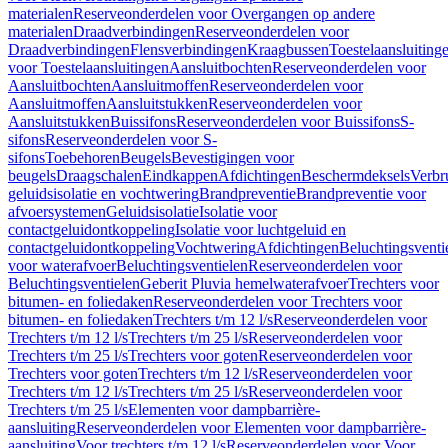
materialen
Reserveonderdelen voor Overgangen op andere
materialen
Draadverbindingen
Reserveonderdelen voor
Draadverbindingen
Flensverbindingen
Kraagbussen
Toestelaansluiting
voor Toestelaansluitingen
Aansluitbochten
Reserveonderdelen voor
Aansluitbochten
Aansluitmoffen
Reserveonderdelen voor
Aansluitmoffen
Aansluitstukken
Reserveonderdelen voor
Aansluitstukken
Buissifons
Reserveonderdelen voor Buissifons
S-
sifons
Reserveonderdelen voor S-
sifons
Toebehoren
Beugels
Bevestigingen voor
beugels
Draagschalen
Eindkappen
Afdichtingen
Beschermdeksels
Verbr
geluidsisolatie en vochtwering
Brandpreventie
Brandpreventie voor
afvoersystemen
Geluidsisolatie
Isolatie voor
contactgeluidontkoppeling
Isolatie voor luchtgeluid en
contactgeluidontkoppeling
Vochtwering
Afdichtingen
Beluchtingsventi
voor waterafvoer
Beluchtingsventielen
Reserveonderdelen voor
Beluchtingsventielen
Geberit Pluvia hemelwaterafvoer
Trechters voor
bitumen- en foliedaken
Reserveonderdelen voor Trechters voor
bitumen- en foliedaken
Trechters t/m 12 l/s
Reserveonderdelen voor
Trechters t/m 12 l/s
Trechters t/m 25 l/s
Reserveonderdelen voor
Trechters t/m 25 l/s
Trechters voor goten
Reserveonderdelen voor
Trechters voor goten
Trechters t/m 12 l/s
Reserveonderdelen voor
Trechters t/m 12 l/s
Trechters t/m 25 l/s
Reserveonderdelen voor
Trechters t/m 25 l/s
Elementen voor dampbarrière-
aansluiting
Reserveonderdelen voor Elementen voor dampbarrière-
aansluiting
Voor trechters t/m 12 l/s
Reserveonderdelen voor Voor