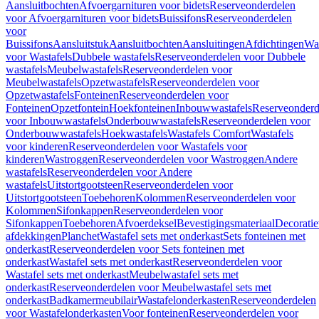
Aansluitbochten
Afvoergarnituren voor bidets
Reserveonderdelen
voor Afvoergarnituren voor bidets
Buissifons
Reserveonderdelen
voor
Buissifons
Aansluitstuk
Aansluitbochten
Aansluitingen
Afdichtingen
Was
voor Wastafels
Dubbele wastafels
Reserveonderdelen voor Dubbele
wastafels
Meubelwastafels
Reserveonderdelen voor
Meubelwastafels
Opzetwastafels
Reserveonderdelen voor
Opzetwastafels
Fonteinen
Reserveonderdelen voor
Fonteinen
Opzetfontein
Hoekfonteinen
Inbouwwastafels
Reserveonderd
voor Inbouwwastafels
Onderbouwwastafels
Reserveonderdelen voor
Onderbouwwastafels
Hoekwastafels
Wastafels Comfort
Wastafels
voor kinderen
Reserveonderdelen voor Wastafels voor
kinderen
Wastroggen
Reserveonderdelen voor Wastroggen
Andere
wastafels
Reserveonderdelen voor Andere
wastafels
Uitstortgootsteen
Reserveonderdelen voor
Uitstortgootsteen
Toebehoren
Kolommen
Reserveonderdelen voor
Kolommen
Sifonkappen
Reserveonderdelen voor
Sifonkappen
Toebehoren
Afvoerdeksel
Bevestigingsmateriaal
Decorati
afdekkingen
Planchet
Wastafel sets met onderkast
Sets fonteinen met
onderkast
Reserveonderdelen voor Sets fonteinen met
onderkast
Wastafel sets met onderkast
Reserveonderdelen voor
Wastafel sets met onderkast
Meubelwastafel sets met
onderkast
Reserveonderdelen voor Meubelwastafel sets met
onderkast
Badkamermeubilair
Wastafelonderkasten
Reserveonderdelen
voor Wastafelonderkasten
Voor fonteinen
Reserveonderdelen voor