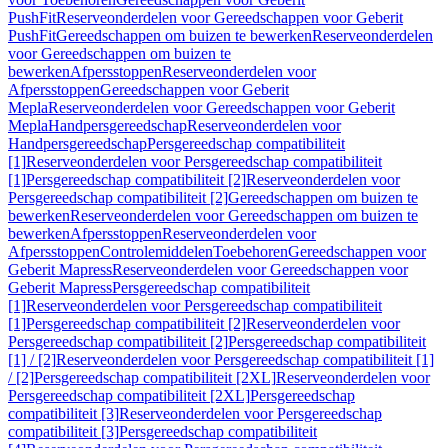
PushFit
Reserveonderdelen voor Gereedschappen voor Geberit
PushFit
Gereedschappen om buizen te bewerken
Reserveonderdelen
voor Gereedschappen om buizen te
bewerken
Afpersstoppen
Reserveonderdelen voor
Afpersstoppen
Gereedschappen voor Geberit
Mepla
Reserveonderdelen voor Gereedschappen voor Geberit
Mepla
Handpersgereedschap
Reserveonderdelen voor
Handpersgereedschap
Persgereedschap compatibiliteit
[1]
Reserveonderdelen voor Persgereedschap compatibiliteit
[1]
Persgereedschap compatibiliteit [2]
Reserveonderdelen voor
Persgereedschap compatibiliteit [2]
Gereedschappen om buizen te
bewerken
Reserveonderdelen voor Gereedschappen om buizen te
bewerken
Afpersstoppen
Reserveonderdelen voor
Afpersstoppen
Controlemiddelen
Toebehoren
Gereedschappen voor
Geberit Mapress
Reserveonderdelen voor Gereedschappen voor
Geberit Mapress
Persgereedschap compatibiliteit
[1]
Reserveonderdelen voor Persgereedschap compatibiliteit
[1]
Persgereedschap compatibiliteit [2]
Reserveonderdelen voor
Persgereedschap compatibiliteit [2]
Persgereedschap compatibiliteit
[1] / [2]
Reserveonderdelen voor Persgereedschap compatibiliteit [1]
/ [2]
Persgereedschap compatibiliteit [2XL]
Reserveonderdelen voor
Persgereedschap compatibiliteit [2XL]
Persgereedschap
compatibiliteit [3]
Reserveonderdelen voor Persgereedschap
compatibiliteit [3]
Persgereedschap compatibiliteit