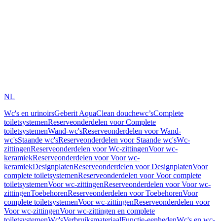
NL
Wc's en urinoirs
Geberit AquaClean douchewc’s
Complete
toiletsystemen
Reserveonderdelen voor Complete
toiletsystemen
Wand-wc's
Reserveonderdelen voor Wand-
wc's
Staande wc's
Reserveonderdelen voor Staande wc's
Wc-
zittingen
Reserveonderdelen voor Wc-zittingen
Voor wc-
keramiek
Reserveonderdelen voor Voor wc-
keramiek
Designplaten
Reserveonderdelen voor Designplaten
Voor
complete toiletsystemen
Reserveonderdelen voor Voor complete
toiletsystemen
Voor wc-zittingen
Reserveonderdelen voor Voor wc-
zittingen
Toebehoren
Reserveonderdelen voor Toebehoren
Voor
complete toiletsystemen
Voor wc-zittingen
Reserveonderdelen voor
Voor wc-zittingen
Voor wc-zittingen en complete
toiletsystemen
Wc's
Verbruiksmateriaal
Functie-eenheden
Wc's en wc-