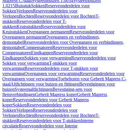
Mapress C-staal
Systeembuizen 1.0034
Systeembuizen
1.0215
Buisstuk
Sokken
Reserveonderdelen voor
Sokken
Verlopen
Reserveonderdelen voor
Verlopen
Bochten
Reserveonderdelen voor Bochten
T-
stukken
Reserveonderdelen voor T-
stukken
Kruisstukken
Reserveonderdelen voor
Kruisstukken
Overgangen permanent
Reserveonderdelen voor
Overgangen permanent
Overgangen en verbindingen,
demontabel
Reserveonderdelen voor Overgangen en verbindingen,
demontabel
Compensatoren
Reserveonderdelen voor
Compensatoren
Eindkappen
Reserveonderdelen voor
Eindkappen
Sokken voor verwarming
Reserveonderdelen voor
Sokken voor verwarming
T-stukken voor
verwarming
Reserveonderdelen voor T-stukken voor
verwarming
Overgangen voor verwarming
Reserveonderdelen voor
Overgangen voor verwarming
Toebehoren voor Geberit Mapress C-
staal
Afdichtingen voor buizen en fittingen
Bevestigingen voor
buizen
Systeemafdichtingen
Bevestiging-sets voor
flensverbindingen
Geberit Mapress koper
Geberit Mapress
koper
Reserveonderdelen voor Geberit Mapress
koper
Sokken
Reserveonderdelen voor
Sokken
Verlopen
Reserveonderdelen voor
Verlopen
Bochten
Reserveonderdelen voor Bochten
T-
stukken
Reserveonderdelen voor T-stukken
Interne
circulatie
Reserveonderdelen voor Interne