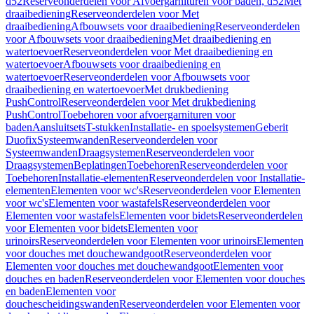
d52
Reserveonderdelen voor Afvoergarnituren voor baden, d52
Met
draaibediening
Reserveonderdelen voor Met
draaibediening
Afbouwsets voor draaibediening
Reserveonderdelen
voor Afbouwsets voor draaibediening
Met draaibediening en
watertoevoer
Reserveonderdelen voor Met draaibediening en
watertoevoer
Afbouwsets voor draaibediening en
watertoevoer
Reserveonderdelen voor Afbouwsets voor
draaibediening en watertoevoer
Met drukbediening
PushControl
Reserveonderdelen voor Met drukbediening
PushControl
Toebehoren voor afvoergarnituren voor
baden
Aansluitsets
T-stukken
Installatie- en spoelsystemen
Geberit
Duofix
Systeemwanden
Reserveonderdelen voor
Systeemwanden
Draagsystemen
Reserveonderdelen voor
Draagsystemen
Beplatingen
Toebehoren
Reserveonderdelen voor
Toebehoren
Installatie-elementen
Reserveonderdelen voor Installatie-
elementen
Elementen voor wc's
Reserveonderdelen voor Elementen
voor wc's
Elementen voor wastafels
Reserveonderdelen voor
Elementen voor wastafels
Elementen voor bidets
Reserveonderdelen
voor Elementen voor bidets
Elementen voor
urinoirs
Reserveonderdelen voor Elementen voor urinoirs
Elementen
voor douches met douchewandgoot
Reserveonderdelen voor
Elementen voor douches met douchewandgoot
Elementen voor
douches en baden
Reserveonderdelen voor Elementen voor douches
en baden
Elementen voor
douchescheidingswanden
Reserveonderdelen voor Elementen voor