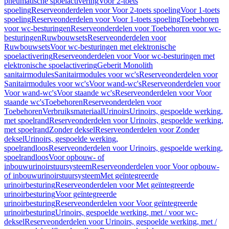
pneumatische spoelactivering
Voor 2-toets
spoeling
Reserveonderdelen voor Voor 2-toets spoeling
Voor 1-toets
spoeling
Reserveonderdelen voor Voor 1-toets spoeling
Toebehoren
voor wc-besturingen
Reserveonderdelen voor Toebehoren voor wc-
besturingen
Ruwbouwsets
Reserveonderdelen voor
Ruwbouwsets
Voor wc-besturingen met elektronische
spoelactivering
Reserveonderdelen voor Voor wc-besturingen met
elektronische spoelactivering
Geberit Monolith
sanitairmodules
Sanitairmodules voor wc's
Reserveonderdelen voor
Sanitairmodules voor wc's
Voor wand-wc's
Reserveonderdelen voor
Voor wand-wc's
Voor staande wc's
Reserveonderdelen voor Voor
staande wc's
Toebehoren
Reserveonderdelen voor
Toebehoren
Verbruiksmateriaal
Urinoirs
Urinoirs, gespoelde werking,
met spoelrand
Reserveonderdelen voor Urinoirs, gespoelde werking,
met spoelrand
Zonder deksel
Reserveonderdelen voor Zonder
deksel
Urinoirs, gespoelde werking,
spoelrandloos
Reserveonderdelen voor Urinoirs, gespoelde werking,
spoelrandloos
Voor opbouw- of
inbouwurinoirstuursysteem
Reserveonderdelen voor Voor opbouw-
of inbouwurinoirstuursysteem
Met geïntegreerde
urinoirbesturing
Reserveonderdelen voor Met geïntegreerde
urinoirbesturing
Voor geïntegreerde
urinoirbesturing
Reserveonderdelen voor Voor geïntegreerde
urinoirbesturing
Urinoirs, gespoelde werking, met / voor wc-
deksel
Reserveonderdelen voor Urinoirs, gespoelde werking, met /