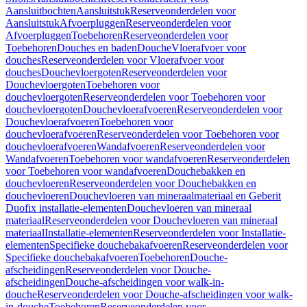
Aansluitbochten
Aansluitstuk
Reserveonderdelen voor
Aansluitstuk
Afvoerpluggen
Reserveonderdelen voor
Afvoerpluggen
Toebehoren
Reserveonderdelen voor
Toebehoren
Douches en baden
Douche
Vloerafvoer voor
douches
Reserveonderdelen voor Vloerafvoer voor
douches
Douchevloergoten
Reserveonderdelen voor
Douchevloergoten
Toebehoren voor
douchevloergoten
Reserveonderdelen voor Toebehoren voor
douchevloergoten
Douchevloerafvoeren
Reserveonderdelen voor
Douchevloerafvoeren
Toebehoren voor
douchevloerafvoeren
Reserveonderdelen voor Toebehoren voor
douchevloerafvoeren
Wandafvoeren
Reserveonderdelen voor
Wandafvoeren
Toebehoren voor wandafvoeren
Reserveonderdelen
voor Toebehoren voor wandafvoeren
Douchebakken en
douchevloeren
Reserveonderdelen voor Douchebakken en
douchevloeren
Douchevloeren van mineraalmateriaal en Geberit
Duofix installatie-elementen
Douchevloeren van mineraal
materiaal
Reserveonderdelen voor Douchevloeren van mineraal
materiaal
Installatie-elementen
Reserveonderdelen voor Installatie-
elementen
Specifieke douchebakafvoeren
Reserveonderdelen voor
Specifieke douchebakafvoeren
Toebehoren
Douche-
afscheidingen
Reserveonderdelen voor Douche-
afscheidingen
Douche-afscheidingen voor walk-in-
douche
Reserveonderdelen voor Douche-afscheidingen voor walk-
in-douche
Toebehoren
Reserveonderdelen voor