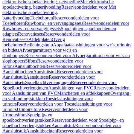
elektronische spoelactivering, netvoeding
Met elektronische
spoelactivering, batterijvoeding
Reserveonderdelen voor Met
elektronische spoelactivering,
batterijvoeding
Toebehoren
Reserveonderdelen voor
Toebehoren
Ruwbouw- en vervangingssets
Reserveonderdelen voor
Ruwbouw- en vervangingssets
Spoelpijpen, spoelbochten en
adapters
Renovatiesets
Reserveonderdelen voor
Renovatiesets
Afdekplaten
Overig
toebehoren
Bedieningshulp
Apparaataansluitingen voor wc's, urinoirs
en bidets
Afvoergarnituren voor wc's en
slophoppers
Reserveonderdelen voor Afvoergarnituren voor wc's en
slophoppers
Sifons
Reserveonderdelen voor
Sifons
Aansluitbochten
Reserveonderdelen voor
Aansluitbochten
Aansluitstuk
Reserveonderdelen voor
Aansluitstuk
Aansluitsets
Reserveonderdelen voor
Aansluitsets
Spoelbochtverlengingen
Reserveonderdelen voor
Spoelbochtverlengingen
Aansluitingen van PVC
Reserveonderdelen
voor Aansluitingen van PVC
Manchetten en afdekkappen
Overgang-
en verbindingsstukken
Toestelaansluitingen voor
urinoirs
Reserveonderdelen voor Toestelaansluitingen voor
urinoirs
Urinoirsifons
Reserveonderdelen voor
Urinoirsifons
Spoelpijp- en
spoelbochtverlengstukken
Reserveonderdelen voor Spoelpijp- en
spoelbochtverlengstukken
Aansluitstuk
Reserveonderdelen voor
Aansluitstuk
Aansluitbochten
Reserveonderdelen voor