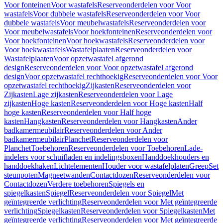
Voor fonteinen
Voor wastafels
Reserveonderdelen voor Voor
wastafels
Voor dubbele wastafels
Reserveonderdelen voor Voor
dubbele wastafels
Voor meubelwastafels
Reserveonderdelen voor
Voor meubelwastafels
Voor hoekfonteinen
Reserveonderdelen voor
Voor hoekfonteinen
Voor hoekwastafels
Reserveonderdelen voor
Voor hoekwastafels
Wastafelplaaten
Reserveonderdelen voor
Wastafelplaaten
Voor opzetwastafel afgerond
design
Reserveonderdelen voor Voor opzetwastafel afgerond
design
Voor opzetwastafel rechthoekig
Reserveonderdelen voor Voor
opzetwastafel rechthoekig
Zijkasten
Reserveonderdelen voor
Zijkasten
Lage zijkasten
Reserveonderdelen voor Lage
zijkasten
Hoge kasten
Reserveonderdelen voor Hoge kasten
Half
hoge kasten
Reserveonderdelen voor Half hoge
kasten
Hangkasten
Reserveonderdelen voor Hangkasten
Ander
badkamermeubilair
Reserveonderdelen voor Ander
badkamermeubilair
Planchet
Reserveonderdelen voor
Planchet
Toebehoren
Reserveonderdelen voor Toebehoren
Lade-
indelers voor schuifladen en indelingsboxen
Handdoekhouders en
handdoekhaken
Lichtelementen
Houder voor wastafelplaten
Greep
Set
steunpoten
Magneetwanden
Contactdozen
Reserveonderdelen voor
Contactdozen
Verdere toebehoren
Spiegels en
spiegelkasten
Spiegel
Reserveonderdelen voor Spiegel
Met
geïntegreerde verlichting
Reserveonderdelen voor Met geïntegreerde
verlichting
Spiegelkasten
Reserveonderdelen voor Spiegelkasten
Met
geïntegreerde verlichting
Reserveonderdelen voor Met geïntegreerde