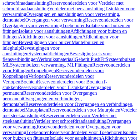
schroefdraadaansluiting
Reserveonderdelen voor Verdeler met
schroefdraadaansluiting
Verdeler met persaansluiting
T-stukken voor
verwarming
Overgangen en aansluitingen voor verwarming,
demontabel
Overgangen voor verwarming
Reserveonderdelen voor
Overgangen voor verwarming
Toebehoren
Isolatie voor buizen en
fittingen
Isolatie voor aansluitingen
Afdichtingen voor buizen en
fittingen
Afdichtingen voor aansluitingen
Afdichtingen voor
fittingen
Bevestigingen voor buizen
Mantelbuizen en
inleghulp
Bevestigingen voor
aansluitingen
Systeemafdichtingen
Bevestiging-sets voor
flensverbindingen
Verbruiksmateriaal
Geberit PushFit
Systeembuizen
ML
Systeembuizen verwarming, ML
Fittingen
Reserveonderdelen
voor Fittingen
Koppelingen
Reserveonderdelen voor
Koppelingen
Verlopen
Reserveonderdelen voor
Verlopen
Bochten
Reserveonderdelen voor Bochten
T-
stukken
Reserveonderdelen voor T-stukken
Overgangen
permanent
Reserveonderdelen voor Overgangen
permanent
Overgangen en verbindingen,
demontabel
Reserveonderdelen voor Overgangen en verbindingen,
demontabel
Muurplaten
Reserveonderdelen voor Muurplaten
Verdeler
met steekaansluiting
Reserveonderdelen voor Verdeler met
steekaansluiting
Verdeler met schroefdraadaansluiting
Overgangen
voor verwarming
Reserveonderdelen voor Overgangen voor
verwarming
Toebehoren
Reserveonderdelen voor Toebehoren
Isolatie
voor buizen en fittingen
Isolatie voor aansluitingen
Afdichtingen voor