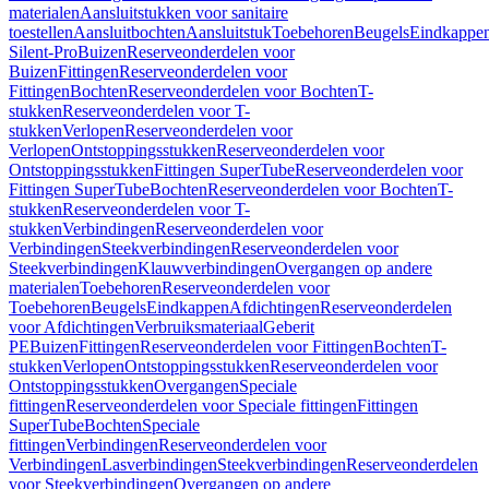
materialen
Aansluitstukken voor sanitaire
toestellen
Aansluitbochten
Aansluitstuk
Toebehoren
Beugels
Eindkappe
Silent-Pro
Buizen
Reserveonderdelen voor
Buizen
Fittingen
Reserveonderdelen voor
Fittingen
Bochten
Reserveonderdelen voor Bochten
T-
stukken
Reserveonderdelen voor T-
stukken
Verlopen
Reserveonderdelen voor
Verlopen
Ontstoppingsstukken
Reserveonderdelen voor
Ontstoppingsstukken
Fittingen SuperTube
Reserveonderdelen voor
Fittingen SuperTube
Bochten
Reserveonderdelen voor Bochten
T-
stukken
Reserveonderdelen voor T-
stukken
Verbindingen
Reserveonderdelen voor
Verbindingen
Steekverbindingen
Reserveonderdelen voor
Steekverbindingen
Klauwverbindingen
Overgangen op andere
materialen
Toebehoren
Reserveonderdelen voor
Toebehoren
Beugels
Eindkappen
Afdichtingen
Reserveonderdelen
voor Afdichtingen
Verbruiksmateriaal
Geberit
PE
Buizen
Fittingen
Reserveonderdelen voor Fittingen
Bochten
T-
stukken
Verlopen
Ontstoppingsstukken
Reserveonderdelen voor
Ontstoppingsstukken
Overgangen
Speciale
fittingen
Reserveonderdelen voor Speciale fittingen
Fittingen
SuperTube
Bochten
Speciale
fittingen
Verbindingen
Reserveonderdelen voor
Verbindingen
Lasverbindingen
Steekverbindingen
Reserveonderdelen
voor Steekverbindingen
Overgangen op andere