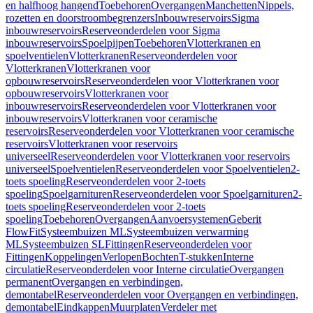
en halfhoog hangend
Toebehoren
Overgangen
Manchetten
Nippels,
rozetten en doorstroombegrenzers
Inbouwreservoirs
Sigma
inbouwreservoirs
Reserveonderdelen voor Sigma
inbouwreservoirs
Spoelpijpen
Toebehoren
Vlotterkranen en
spoelventielen
Vlotterkranen
Reserveonderdelen voor
Vlotterkranen
Vlotterkranen voor
opbouwreservoirs
Reserveonderdelen voor Vlotterkranen voor
opbouwreservoirs
Vlotterkranen voor
inbouwreservoirs
Reserveonderdelen voor Vlotterkranen voor
inbouwreservoirs
Vlotterkranen voor ceramische
reservoirs
Reserveonderdelen voor Vlotterkranen voor ceramische
reservoirs
Vlotterkranen voor reservoirs
universeel
Reserveonderdelen voor Vlotterkranen voor reservoirs
universeel
Spoelventielen
Reserveonderdelen voor Spoelventielen
2-
toets spoeling
Reserveonderdelen voor 2-toets
spoeling
Spoelgarnituren
Reserveonderdelen voor Spoelgarnituren
2-
toets spoeling
Reserveonderdelen voor 2-toets
spoeling
Toebehoren
Overgangen
Aanvoersystemen
Geberit
FlowFit
Systeembuizen ML
Systeembuizen verwarming
ML
Systeembuizen SL
Fittingen
Reserveonderdelen voor
Fittingen
Koppelingen
Verlopen
Bochten
T-stukken
Interne
circulatie
Reserveonderdelen voor Interne circulatie
Overgangen
permanent
Overgangen en verbindingen,
demontabel
Reserveonderdelen voor Overgangen en verbindingen,
demontabel
Eindkappen
Muurplaten
Verdeler met