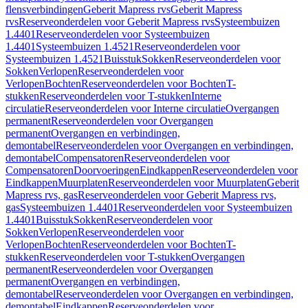
flensverbindingen
Geberit Mapress rvs
Geberit Mapress
rvs
Reserveonderdelen voor Geberit Mapress rvs
Systeembuizen
1.4401
Reserveonderdelen voor Systeembuizen
1.4401
Systeembuizen 1.4521
Reserveonderdelen voor
Systeembuizen 1.4521
Buisstuk
Sokken
Reserveonderdelen voor
Sokken
Verlopen
Reserveonderdelen voor
Verlopen
Bochten
Reserveonderdelen voor Bochten
T-
stukken
Reserveonderdelen voor T-stukken
Interne
circulatie
Reserveonderdelen voor Interne circulatie
Overgangen
permanent
Reserveonderdelen voor Overgangen
permanent
Overgangen en verbindingen,
demontabel
Reserveonderdelen voor Overgangen en verbindingen,
demontabel
Compensatoren
Reserveonderdelen voor
Compensatoren
Doorvoeringen
Eindkappen
Reserveonderdelen voor
Eindkappen
Muurplaten
Reserveonderdelen voor Muurplaten
Geberit
Mapress rvs, gas
Reserveonderdelen voor Geberit Mapress rvs,
gas
Systeembuizen 1.4401
Reserveonderdelen voor Systeembuizen
1.4401
Buisstuk
Sokken
Reserveonderdelen voor
Sokken
Verlopen
Reserveonderdelen voor
Verlopen
Bochten
Reserveonderdelen voor Bochten
T-
stukken
Reserveonderdelen voor T-stukken
Overgangen
permanent
Reserveonderdelen voor Overgangen
permanent
Overgangen en verbindingen,
demontabel
Reserveonderdelen voor Overgangen en verbindingen,
demontabel
Eindkappen
Reserveonderdelen voor