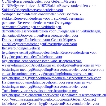
CuNiFe
Reserveonderdelen voor Geberit Mapress
CuNiFe
Systeembuizen 2.1972
Sokken
Reserveonderdelen voor
Sokken
Verlopen
Reserveonderdelen voor
Verlopen
Bochten
Reserveonderdelen voor Bochten
T-
stukken
Reserveonderdelen voor T-stukken
Overgangen
permanent
Reserveonderdelen voor Overgangen
permanent
Overgangen en verbindingen,
demontabel
Reserveonderdelen voor Overgangen en verbindingen,
demontabel
Doorvoeringen
Reserveonderdelen voor
Doorvoeringen
Toebehoren voor Geberit Mapress
CuNiFe
Systeemafdichtingen
Bevestiging-sets voor
flensverbindingen
Geberit
hygiënesysteem
Hygiënespoeleenheden
Reserveonderdelen voor
Hygiënespoeleenheden
Toebehoren voor
hygiënespoeleenheden
Sensoren
Kabels
Begrenzer van
watervolumestroom
Afdekkingen en afdekplaten
Reservoirs en wc-
besturingen met hygiënespoeling
Reserveonderdelen voor Reservoirs
en wc-besturingen met hygiënespoeling
Inbouwreservoirs met
hygiënespoeling
Hygiëne-inbouwmodules
Reserveonderdelen voor
Hygiëne-inbouwmodules
Toebehoren voor reservoirs en wc-
besturingen met hygiënespoeling
Reserveonderdelen voor
Toebehoren voor reservoirs en wc-besturingen met
hygiënespoeling
Sensoren
Kabel
Voedingsapparaten
Reserveonderdelen
voor Voedingsapparaten
Netwerkcomponenten
Geberit Connect
toebehoren voor Geberit hygiënesysteem
Reserveonderdelen voor