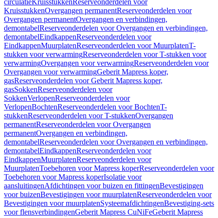
circulatie
Kruisstukken
Reserveonderdelen voor
Kruisstukken
Overgangen permanent
Reserveonderdelen voor
Overgangen permanent
Overgangen en verbindingen,
demontabel
Reserveonderdelen voor Overgangen en verbindingen,
demontabel
Eindkappen
Reserveonderdelen voor
Eindkappen
Muurplaten
Reserveonderdelen voor Muurplaten
T-
stukken voor verwarming
Reserveonderdelen voor T-stukken voor
verwarming
Overgangen voor verwarming
Reserveonderdelen voor
Overgangen voor verwarming
Geberit Mapress koper,
gas
Reserveonderdelen voor Geberit Mapress koper,
gas
Sokken
Reserveonderdelen voor
Sokken
Verlopen
Reserveonderdelen voor
Verlopen
Bochten
Reserveonderdelen voor Bochten
T-
stukken
Reserveonderdelen voor T-stukken
Overgangen
permanent
Reserveonderdelen voor Overgangen
permanent
Overgangen en verbindingen,
demontabel
Reserveonderdelen voor Overgangen en verbindingen,
demontabel
Eindkappen
Reserveonderdelen voor
Eindkappen
Muurplaten
Reserveonderdelen voor
Muurplaten
Toebehoren voor Mapress koper
Reserveonderdelen voor
Toebehoren voor Mapress koper
Isolatie voor
aansluitingen
Afdichtingen voor buizen en fittingen
Bevestigingen
voor buizen
Bevestigingen voor muurplaten
Reserveonderdelen voor
Bevestigingen voor muurplaten
Systeemafdichtingen
Bevestiging-sets
voor flensverbindingen
Geberit Mapress CuNiFe
Geberit Mapress