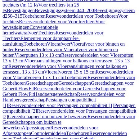
trechters t/m 12 l/s
Voor trechters t/m 25
l/s
Bevestigingen
Bevestigingssysteem d40–200
Bevestigingssysteem
d250–315
Toebehoren
Reserveonderdelen voor Toebehoren
Voor
trechters
Reserveonderdelen voor Voor trechters
Voor
bevestigingen
Conventionele
hemelwaterafvoer
Trechters
Reserveonderdelen voor
Trechters
Elementen voor dampbarrière-
aansluiting
Toebehoren
Vloerafvoer
Vloerafvoer voor binnen en
buiten
Reserveonderdelen voor Vloerafvoer voor binnen en
buiten
Vloerputten 13 x 13 cm
Reserveonderdelen voor Vloerputten
13 x 13 cm
Vloeraansluitingen voor balkons en terrassen, 13 x 13
cm
Reserveonderdelen voor Vloeraansluitingen voor balkons en
terrassen, 13 x 13 cm
Vloerafvoeren 15 x 15 cm
Reserveonderdelen
voor Vloerafvoeren 15 x 15 cm
Toebehoren
Reserveonderdelen voor
Toebehoren
Gereedschappen
Gereedschappen
Gereedschappen voor
Geberit FlowFit
Reserveonderdelen voor Gereedschappen voor
Geberit FlowFit
Handpersgereedschap
Reserveonderdelen voor
Handpersgereedschap
Perstangen compatibiliteit
[1]
Reserveonderdelen voor Perstangen compatibiliteit [1]
Perstangen
compatibiliteit [2]
Reserveonderdelen voor Perstangen compatibiliteit
[2]
Gereedschappen om buizen te bewerken
Reserveonderdelen voor
Gereedschappen om buizen te
bewerken
Afpersstoppen
Reserveonderdelen voor
Afpersstoppen
Controlemiddelen
Toebehoren
Reserveonderdelen
voor Toebehoren
Gereedschappen voor Geberit