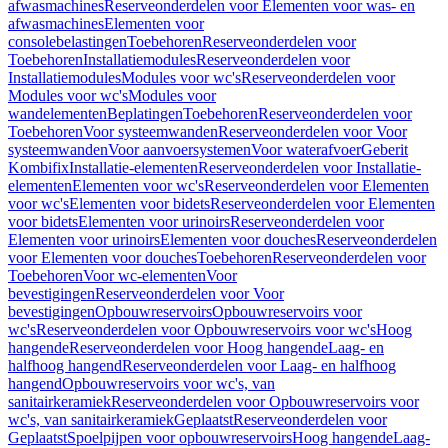
afwasmachines
Reserveonderdelen voor Elementen voor was- en
afwasmachines
Elementen voor
consolebelastingen
Toebehoren
Reserveonderdelen voor
Toebehoren
Installatiemodules
Reserveonderdelen voor
Installatiemodules
Modules voor wc's
Reserveonderdelen voor
Modules voor wc's
Modules voor
wandelementen
Beplatingen
Toebehoren
Reserveonderdelen voor
Toebehoren
Voor systeemwanden
Reserveonderdelen voor Voor
systeemwanden
Voor aanvoersystemen
Voor waterafvoer
Geberit
Kombifix
Installatie-elementen
Reserveonderdelen voor Installatie-
elementen
Elementen voor wc's
Reserveonderdelen voor Elementen
voor wc's
Elementen voor bidets
Reserveonderdelen voor Elementen
voor bidets
Elementen voor urinoirs
Reserveonderdelen voor
Elementen voor urinoirs
Elementen voor douches
Reserveonderdelen
voor Elementen voor douches
Toebehoren
Reserveonderdelen voor
Toebehoren
Voor wc-elementen
Voor
bevestigingen
Reserveonderdelen voor Voor
bevestigingen
Opbouwreservoirs
Opbouwreservoirs voor
wc's
Reserveonderdelen voor Opbouwreservoirs voor wc's
Hoog
hangende
Reserveonderdelen voor Hoog hangende
Laag- en
halfhoog hangend
Reserveonderdelen voor Laag- en halfhoog
hangend
Opbouwreservoirs voor wc's, van
sanitairkeramiek
Reserveonderdelen voor Opbouwreservoirs voor
wc's, van sanitairkeramiek
Geplaatst
Reserveonderdelen voor
Geplaatst
Spoelpijpen voor opbouwreservoirs
Hoog hangende
Laag-