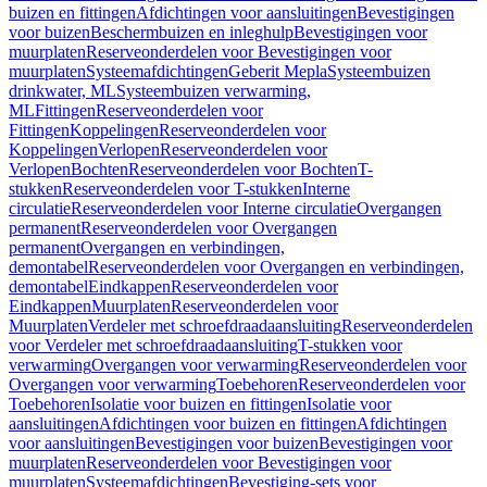
buizen en fittingen
Afdichtingen voor aansluitingen
Bevestigingen
voor buizen
Beschermbuizen en inleghulp
Bevestigingen voor
muurplaten
Reserveonderdelen voor Bevestigingen voor
muurplaten
Systeemafdichtingen
Geberit Mepla
Systeembuizen
drinkwater, ML
Systeembuizen verwarming,
ML
Fittingen
Reserveonderdelen voor
Fittingen
Koppelingen
Reserveonderdelen voor
Koppelingen
Verlopen
Reserveonderdelen voor
Verlopen
Bochten
Reserveonderdelen voor Bochten
T-
stukken
Reserveonderdelen voor T-stukken
Interne
circulatie
Reserveonderdelen voor Interne circulatie
Overgangen
permanent
Reserveonderdelen voor Overgangen
permanent
Overgangen en verbindingen,
demontabel
Reserveonderdelen voor Overgangen en verbindingen,
demontabel
Eindkappen
Reserveonderdelen voor
Eindkappen
Muurplaten
Reserveonderdelen voor
Muurplaten
Verdeler met schroefdraadaansluiting
Reserveonderdelen
voor Verdeler met schroefdraadaansluiting
T-stukken voor
verwarming
Overgangen voor verwarming
Reserveonderdelen voor
Overgangen voor verwarming
Toebehoren
Reserveonderdelen voor
Toebehoren
Isolatie voor buizen en fittingen
Isolatie voor
aansluitingen
Afdichtingen voor buizen en fittingen
Afdichtingen
voor aansluitingen
Bevestigingen voor buizen
Bevestigingen voor
muurplaten
Reserveonderdelen voor Bevestigingen voor
muurplaten
Systeemafdichtingen
Bevestiging-sets voor