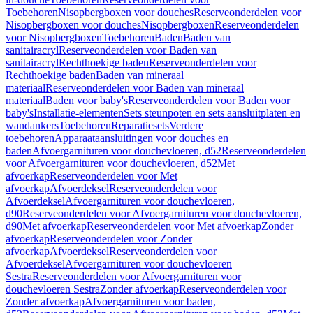
Toebehoren
Nisopbergboxen voor douches
Reserveonderdelen voor
Nisopbergboxen voor douches
Nisopbergboxen
Reserveonderdelen
voor Nisopbergboxen
Toebehoren
Baden
Baden van
sanitairacryl
Reserveonderdelen voor Baden van
sanitairacryl
Rechthoekige baden
Reserveonderdelen voor
Rechthoekige baden
Baden van mineraal
materiaal
Reserveonderdelen voor Baden van mineraal
materiaal
Baden voor baby's
Reserveonderdelen voor Baden voor
baby's
Installatie-elementen
Sets steunpoten en sets aansluitplaten en
wandankers
Toebehoren
Reparatiesets
Verdere
toebehoren
Apparaataansluitingen voor douches en
baden
Afvoergarnituren voor douchevloeren, d52
Reserveonderdelen
voor Afvoergarnituren voor douchevloeren, d52
Met
afvoerkap
Reserveonderdelen voor Met
afvoerkap
Afvoerdeksel
Reserveonderdelen voor
Afvoerdeksel
Afvoergarnituren voor douchevloeren,
d90
Reserveonderdelen voor Afvoergarnituren voor douchevloeren,
d90
Met afvoerkap
Reserveonderdelen voor Met afvoerkap
Zonder
afvoerkap
Reserveonderdelen voor Zonder
afvoerkap
Afvoerdeksel
Reserveonderdelen voor
Afvoerdeksel
Afvoergarnituren voor douchevloeren
Sestra
Reserveonderdelen voor Afvoergarnituren voor
douchevloeren Sestra
Zonder afvoerkap
Reserveonderdelen voor
Zonder afvoerkap
Afvoergarnituren voor baden,