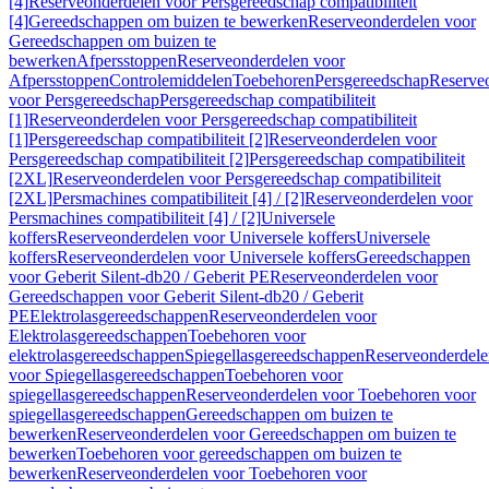
[4]
Reserveonderdelen voor Persgereedschap compatibiliteit
[4]
Gereedschappen om buizen te bewerken
Reserveonderdelen voor
Gereedschappen om buizen te
bewerken
Afpersstoppen
Reserveonderdelen voor
Afpersstoppen
Controlemiddelen
Toebehoren
Persgereedschap
Reserve
voor Persgereedschap
Persgereedschap compatibiliteit
[1]
Reserveonderdelen voor Persgereedschap compatibiliteit
[1]
Persgereedschap compatibiliteit [2]
Reserveonderdelen voor
Persgereedschap compatibiliteit [2]
Persgereedschap compatibiliteit
[2XL]
Reserveonderdelen voor Persgereedschap compatibiliteit
[2XL]
Persmachines compatibiliteit [4] / [2]
Reserveonderdelen voor
Persmachines compatibiliteit [4] / [2]
Universele
koffers
Reserveonderdelen voor Universele koffers
Universele
koffers
Reserveonderdelen voor Universele koffers
Gereedschappen
voor Geberit Silent-db20 / Geberit PE
Reserveonderdelen voor
Gereedschappen voor Geberit Silent-db20 / Geberit
PE
Elektrolasgereedschappen
Reserveonderdelen voor
Elektrolasgereedschappen
Toebehoren voor
elektrolasgereedschappen
Spiegellasgereedschappen
Reserveonderdele
voor Spiegellasgereedschappen
Toebehoren voor
spiegellasgereedschappen
Reserveonderdelen voor Toebehoren voor
spiegellasgereedschappen
Gereedschappen om buizen te
bewerken
Reserveonderdelen voor Gereedschappen om buizen te
bewerken
Toebehoren voor gereedschappen om buizen te
bewerken
Reserveonderdelen voor Toebehoren voor