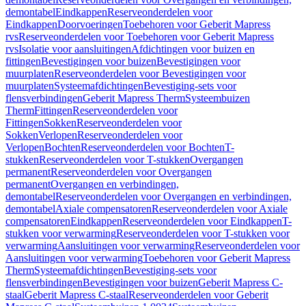
demontabel
Eindkappen
Reserveonderdelen voor
Eindkappen
Doorvoeringen
Toebehoren voor Geberit Mapress
rvs
Reserveonderdelen voor Toebehoren voor Geberit Mapress
rvs
Isolatie voor aansluitingen
Afdichtingen voor buizen en
fittingen
Bevestigingen voor buizen
Bevestigingen voor
muurplaten
Reserveonderdelen voor Bevestigingen voor
muurplaten
Systeemafdichtingen
Bevestiging-sets voor
flensverbindingen
Geberit Mapress Therm
Systeembuizen
Therm
Fittingen
Reserveonderdelen voor
Fittingen
Sokken
Reserveonderdelen voor
Sokken
Verlopen
Reserveonderdelen voor
Verlopen
Bochten
Reserveonderdelen voor Bochten
T-
stukken
Reserveonderdelen voor T-stukken
Overgangen
permanent
Reserveonderdelen voor Overgangen
permanent
Overgangen en verbindingen,
demontabel
Reserveonderdelen voor Overgangen en verbindingen,
demontabel
Axiale compensatoren
Reserveonderdelen voor Axiale
compensatoren
Eindkappen
Reserveonderdelen voor Eindkappen
T-
stukken voor verwarming
Reserveonderdelen voor T-stukken voor
verwarming
Aansluitingen voor verwarming
Reserveonderdelen voor
Aansluitingen voor verwarming
Toebehoren voor Geberit Mapress
Therm
Systeemafdichtingen
Bevestiging-sets voor
flensverbindingen
Bevestigingen voor buizen
Geberit Mapress C-
staal
Geberit Mapress C-staal
Reserveonderdelen voor Geberit