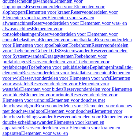
douchescheidingswanden
Elementen voor
slophoppers
Reserveonderdelen voor Elementen voor
slophoppers
Elementen voor kranen
Reserveonderdelen voor
Elementen voor kranen
Elementen voor was- en
afwasmachines
Reserveonderdelen voor Elementen voor was- en
afwasmachines
Elementen voor
consolebelastingen
Reserveonderdelen voor Elementen voor
consolebelastingen
Elementen voor spoelbakken
Reserveonderdelen
voor Elementen voor spoelbakken
Toebehoren
Reserveonderdelen
voor Toebehoren
Geberit GIS
Systeemwanden
Reserveonderdelen
voor Systeemwanden
Draagsystemen
Toebehoren voor
prefabricages
Reserveonderdelen voor Toebehoren voor
prefabricages
Toebehoren voor geluidsisolatie
Beplatingen
Installatie-
elementen
Reserveonderdelen voor Installatie-elementen
Elementen
voor wc's
Reserveonderdelen voor Elementen voor wc's
Elementen
voor wastafels
Reserveonderdelen voor Elementen voor
wastafels
Elementen voor bidets
Reserveonderdelen voor Elementen
voor bidets
Elementen voor urinoirs
Reserveonderdelen voor
Elementen voor urinoirs
Elementen voor douches met
douchewandgoot
Reserveonderdelen voor Elementen voor douches
met douchewandgoot
Elementen voor douches
Elementen voor
douche-scheidingswanden
Reserveonderdelen voor Elementen voor
douche-scheidingswanden
Elementen voor kranen en
apparaten
Reserveonderdelen voor Elementen voor kranen en
apparaten
Elementen voor was- en