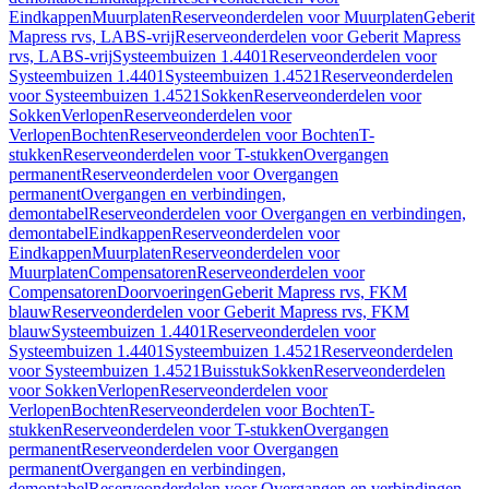
Eindkappen
Muurplaten
Reserveonderdelen voor Muurplaten
Geberit
Mapress rvs, LABS-vrij
Reserveonderdelen voor Geberit Mapress
rvs, LABS-vrij
Systeembuizen 1.4401
Reserveonderdelen voor
Systeembuizen 1.4401
Systeembuizen 1.4521
Reserveonderdelen
voor Systeembuizen 1.4521
Sokken
Reserveonderdelen voor
Sokken
Verlopen
Reserveonderdelen voor
Verlopen
Bochten
Reserveonderdelen voor Bochten
T-
stukken
Reserveonderdelen voor T-stukken
Overgangen
permanent
Reserveonderdelen voor Overgangen
permanent
Overgangen en verbindingen,
demontabel
Reserveonderdelen voor Overgangen en verbindingen,
demontabel
Eindkappen
Reserveonderdelen voor
Eindkappen
Muurplaten
Reserveonderdelen voor
Muurplaten
Compensatoren
Reserveonderdelen voor
Compensatoren
Doorvoeringen
Geberit Mapress rvs, FKM
blauw
Reserveonderdelen voor Geberit Mapress rvs, FKM
blauw
Systeembuizen 1.4401
Reserveonderdelen voor
Systeembuizen 1.4401
Systeembuizen 1.4521
Reserveonderdelen
voor Systeembuizen 1.4521
Buisstuk
Sokken
Reserveonderdelen
voor Sokken
Verlopen
Reserveonderdelen voor
Verlopen
Bochten
Reserveonderdelen voor Bochten
T-
stukken
Reserveonderdelen voor T-stukken
Overgangen
permanent
Reserveonderdelen voor Overgangen
permanent
Overgangen en verbindingen,
demontabel
Reserveonderdelen voor Overgangen en verbindingen,