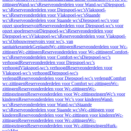
zittingen
Wand-wc's
Reserveonderdelen voor Wand-wc's
Diepspoel-
wc’s
Reserveonderdelen voor Diepspoel-wc’s
Vlakspoel-
wc’s
Reserveonderdelen voor Vlakspoel-wc’s
Staande
wc's
Reserveonderdelen voor Staande wc's
Diepspoel-wc's voor
opzet spoelreservoir
Reserveonderdelen voor Diepspoel-wc's voor
opzet spoelreservoir
Diepspoel-wc’s
Reserveonderdelen voor
Diepspoel-wc’s
Vlakspoel-wc’s
Reserveonderdelen voor Vlakspoel-
wc’s
Opbouwreservoirs voor wc's, van
sanitairkeramiek
Geplaatst
Wc-zittingen
Reserveonderdelen voor Wc-
zittingen
Wc-zittingen
Reserveonderdelen voor Wc-zittingen
Comfort-
wc's
Reserveonderdelen voor Comfort-wc's
Diepspoel-wc’s
verhoogd
Reserveonderdelen voor Diepspoel-wc’s
verhoogd
Vlakspoel-wc’s verhoogd
Reserveonderdelen voor
Vlakspoel-wc’s verhoogd
Diepspoel-wc's
verlengd
Reserveonderdelen voor Diepspoel-wc's verlengd
Comfort
wc-zittingen
Reserveonderdelen voor Comfort wc-zittingen
Wc-
zittingen
Reserveonderdelen voor Wc-zittingen
Wc-
zittingsringen
Reserveonderdelen voor Wc-zittingsringen
Wc’s voor
kinderen
Reserveonderdelen voor Wc’s voor kinderen
Wand-
wc's
Reserveonderdelen voor Wand-wc's
Staande
wc's
Reserveonderdelen voor Staande wc's
Wc-zittingen voor
kinderen
Reserveonderdelen voor Wc-zittingen voor kinderen
Wc-
zittingen
Reserveonderdelen voor Wc-zittingen
Wc-
zittingsringen
Reserveonderdelen voor Wc-zittingsringen
Hurk-
wc's
Met