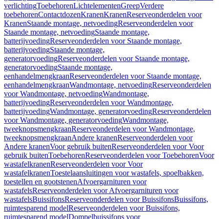
verlichting
Toebehoren
Lichtelementen
Greep
Verdere
toebehoren
Contactdozen
Kranen
Kranen
Reserveonderdelen voor
Kranen
Staande montage, netvoeding
Reserveonderdelen voor
Staande montage, netvoeding
Staande montage,
batterijvoeding
Reserveonderdelen voor Staande montage,
batterijvoeding
Staande montage,
generatorvoeding
Reserveonderdelen voor Staande montage,
generatorvoeding
Staande montage,
eenhandelmengkraan
Reserveonderdelen voor Staande montage,
eenhandelmengkraan
Wandmontage, netvoeding
Reserveonderdelen
voor Wandmontage, netvoeding
Wandmontage,
batterijvoeding
Reserveonderdelen voor Wandmontage,
batterijvoeding
Wandmontage, generatorvoeding
Reserveonderdelen
voor Wandmontage, generatorvoeding
Wandmontage,
tweeknopsmengkraan
Reserveonderdelen voor Wandmontage,
tweeknopsmengkraan
Andere kranen
Reserveonderdelen voor
Andere kranen
Voor gebruik buiten
Reserveonderdelen voor Voor
gebruik buiten
Toebehoren
Reserveonderdelen voor Toebehoren
Voor
wastafelkranen
Reserveonderdelen voor Voor
wastafelkranen
Toestelaansluitingen voor wastafels, spoelbakken,
toestellen en gootstenen
Afvoergarnituren voor
wastafels
Reserveonderdelen voor Afvoergarnituren voor
wastafels
Buissifons
Reserveonderdelen voor Buissifons
Buissifons,
ruimtesparend model
Reserveonderdelen voor Buissifons,
ruimtesparend model
Dompelbuissifons voor