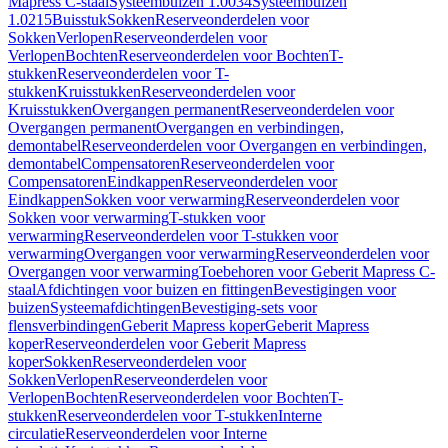
Mapress C-staal
Systeembuizen 1.0034
Systeembuizen
1.0215
Buisstuk
Sokken
Reserveonderdelen voor
Sokken
Verlopen
Reserveonderdelen voor
Verlopen
Bochten
Reserveonderdelen voor Bochten
T-
stukken
Reserveonderdelen voor T-
stukken
Kruisstukken
Reserveonderdelen voor
Kruisstukken
Overgangen permanent
Reserveonderdelen voor
Overgangen permanent
Overgangen en verbindingen,
demontabel
Reserveonderdelen voor Overgangen en verbindingen,
demontabel
Compensatoren
Reserveonderdelen voor
Compensatoren
Eindkappen
Reserveonderdelen voor
Eindkappen
Sokken voor verwarming
Reserveonderdelen voor
Sokken voor verwarming
T-stukken voor
verwarming
Reserveonderdelen voor T-stukken voor
verwarming
Overgangen voor verwarming
Reserveonderdelen voor
Overgangen voor verwarming
Toebehoren voor Geberit Mapress C-
staal
Afdichtingen voor buizen en fittingen
Bevestigingen voor
buizen
Systeemafdichtingen
Bevestiging-sets voor
flensverbindingen
Geberit Mapress koper
Geberit Mapress
koper
Reserveonderdelen voor Geberit Mapress
koper
Sokken
Reserveonderdelen voor
Sokken
Verlopen
Reserveonderdelen voor
Verlopen
Bochten
Reserveonderdelen voor Bochten
T-
stukken
Reserveonderdelen voor T-stukken
Interne
circulatie
Reserveonderdelen voor Interne