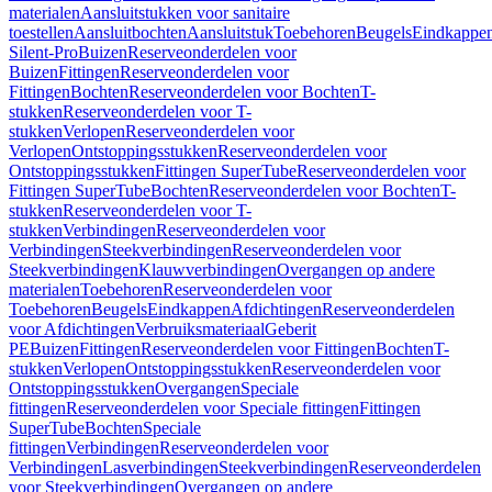
materialen
Aansluitstukken voor sanitaire
toestellen
Aansluitbochten
Aansluitstuk
Toebehoren
Beugels
Eindkappe
Silent-Pro
Buizen
Reserveonderdelen voor
Buizen
Fittingen
Reserveonderdelen voor
Fittingen
Bochten
Reserveonderdelen voor Bochten
T-
stukken
Reserveonderdelen voor T-
stukken
Verlopen
Reserveonderdelen voor
Verlopen
Ontstoppingsstukken
Reserveonderdelen voor
Ontstoppingsstukken
Fittingen SuperTube
Reserveonderdelen voor
Fittingen SuperTube
Bochten
Reserveonderdelen voor Bochten
T-
stukken
Reserveonderdelen voor T-
stukken
Verbindingen
Reserveonderdelen voor
Verbindingen
Steekverbindingen
Reserveonderdelen voor
Steekverbindingen
Klauwverbindingen
Overgangen op andere
materialen
Toebehoren
Reserveonderdelen voor
Toebehoren
Beugels
Eindkappen
Afdichtingen
Reserveonderdelen
voor Afdichtingen
Verbruiksmateriaal
Geberit
PE
Buizen
Fittingen
Reserveonderdelen voor Fittingen
Bochten
T-
stukken
Verlopen
Ontstoppingsstukken
Reserveonderdelen voor
Ontstoppingsstukken
Overgangen
Speciale
fittingen
Reserveonderdelen voor Speciale fittingen
Fittingen
SuperTube
Bochten
Speciale
fittingen
Verbindingen
Reserveonderdelen voor
Verbindingen
Lasverbindingen
Steekverbindingen
Reserveonderdelen
voor Steekverbindingen
Overgangen op andere