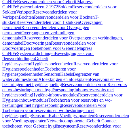
CuNiFe
Reserveonderdelen voor Geberit Mapress
CuNiFe
Systeembuizen 2.1972
Sokken
Reserveonderdelen voor
Sokken
Verlopen
Reserveonderdelen voor
Verlopen
Bochten
Reserveonderdelen voor Bochten
T-
stukken
Reserveonderdelen voor T-stukken
Overgangen
permanent
Reserveonderdelen voor Overgangen
permanent
Overgangen en verbindingen,
demontabel
Reserveonderdelen voor Overgangen en verbindingen,
demontabel
Doorvoeringen
Reserveonderdelen voor
Doorvoeringen
Toebehoren voor Geberit Mapress
CuNiFe
Systeemafdichtingen
Bevestiging-sets voor
flensverbindingen
Geberit
hygiënesysteem
Hygiënespoeleenheden
Reserveonderdelen voor
Hygiënespoeleenheden
Toebehoren voor
hygiënespoeleenheden
Sensoren
Kabels
Begrenzer van
watervolumestroom
Afdekkingen en afdekplaten
Reservoirs en wc-
besturingen met hygiënespoeling
Reserveonderdelen voor Reservoirs
en wc-besturingen met hygiënespoeling
Inbouwreservoirs met
hygiënespoeling
Hygiëne-inbouwmodules
Reserveonderdelen voor
Hygiëne-inbouwmodules
Toebehoren voor reservoirs en wc-
besturingen met hygiënespoeling
Reserveonderdelen voor
Toebehoren voor reservoirs en wc-besturingen met
hygiënespoeling
Sensoren
Kabel
Voedingsapparaten
Reserveonderdelen
voor Voedingsapparaten
Netwerkcomponenten
Geberit Connect
toebehoren voor Geberit hygiënesysteem
Reserveonderdelen voor