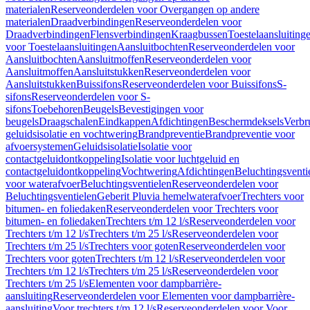
materialen
Reserveonderdelen voor Overgangen op andere
materialen
Draadverbindingen
Reserveonderdelen voor
Draadverbindingen
Flensverbindingen
Kraagbussen
Toestelaansluiting
voor Toestelaansluitingen
Aansluitbochten
Reserveonderdelen voor
Aansluitbochten
Aansluitmoffen
Reserveonderdelen voor
Aansluitmoffen
Aansluitstukken
Reserveonderdelen voor
Aansluitstukken
Buissifons
Reserveonderdelen voor Buissifons
S-
sifons
Reserveonderdelen voor S-
sifons
Toebehoren
Beugels
Bevestigingen voor
beugels
Draagschalen
Eindkappen
Afdichtingen
Beschermdeksels
Verbr
geluidsisolatie en vochtwering
Brandpreventie
Brandpreventie voor
afvoersystemen
Geluidsisolatie
Isolatie voor
contactgeluidontkoppeling
Isolatie voor luchtgeluid en
contactgeluidontkoppeling
Vochtwering
Afdichtingen
Beluchtingsventi
voor waterafvoer
Beluchtingsventielen
Reserveonderdelen voor
Beluchtingsventielen
Geberit Pluvia hemelwaterafvoer
Trechters voor
bitumen- en foliedaken
Reserveonderdelen voor Trechters voor
bitumen- en foliedaken
Trechters t/m 12 l/s
Reserveonderdelen voor
Trechters t/m 12 l/s
Trechters t/m 25 l/s
Reserveonderdelen voor
Trechters t/m 25 l/s
Trechters voor goten
Reserveonderdelen voor
Trechters voor goten
Trechters t/m 12 l/s
Reserveonderdelen voor
Trechters t/m 12 l/s
Trechters t/m 25 l/s
Reserveonderdelen voor
Trechters t/m 25 l/s
Elementen voor dampbarrière-
aansluiting
Reserveonderdelen voor Elementen voor dampbarrière-
aansluiting
Voor trechters t/m 12 l/s
Reserveonderdelen voor Voor