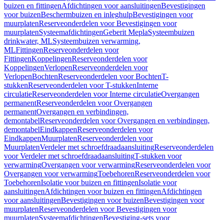
buizen en fittingen
Afdichtingen voor aansluitingen
Bevestigingen
voor buizen
Beschermbuizen en inleghulp
Bevestigingen voor
muurplaten
Reserveonderdelen voor Bevestigingen voor
muurplaten
Systeemafdichtingen
Geberit Mepla
Systeembuizen
drinkwater, ML
Systeembuizen verwarming,
ML
Fittingen
Reserveonderdelen voor
Fittingen
Koppelingen
Reserveonderdelen voor
Koppelingen
Verlopen
Reserveonderdelen voor
Verlopen
Bochten
Reserveonderdelen voor Bochten
T-
stukken
Reserveonderdelen voor T-stukken
Interne
circulatie
Reserveonderdelen voor Interne circulatie
Overgangen
permanent
Reserveonderdelen voor Overgangen
permanent
Overgangen en verbindingen,
demontabel
Reserveonderdelen voor Overgangen en verbindingen,
demontabel
Eindkappen
Reserveonderdelen voor
Eindkappen
Muurplaten
Reserveonderdelen voor
Muurplaten
Verdeler met schroefdraadaansluiting
Reserveonderdelen
voor Verdeler met schroefdraadaansluiting
T-stukken voor
verwarming
Overgangen voor verwarming
Reserveonderdelen voor
Overgangen voor verwarming
Toebehoren
Reserveonderdelen voor
Toebehoren
Isolatie voor buizen en fittingen
Isolatie voor
aansluitingen
Afdichtingen voor buizen en fittingen
Afdichtingen
voor aansluitingen
Bevestigingen voor buizen
Bevestigingen voor
muurplaten
Reserveonderdelen voor Bevestigingen voor
muurplaten
Systeemafdichtingen
Bevestiging-sets voor