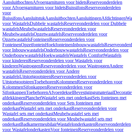
Aansluitbochten
Afvoergarnituren voor bidets
Reserveonderdelen
voor Afvoergarnituren voor bidets
Buissifons
Reserveonderdelen
voor
Buissifons
Aansluitstuk
Aansluitbochten
Aansluitingen
Afdichtingen
Was
voor Wastafels
Dubbele wastafels
Reserveonderdelen voor Dubbele
wastafels
Meubelwastafels
Reserveonderdelen voor
Meubelwastafels
Opzetwastafels
Reserveonderdelen voor
Opzetwastafels
Fonteinen
Reserveonderdelen voor
Fonteinen
Opzetfontein
Hoekfonteinen
Inbouwwastafels
Reserveonderd
voor Inbouwwastafels
Onderbouwwastafels
Reserveonderdelen voor
Onderbouwwastafels
Hoekwastafels
Wastafels Comfort
Wastafels
voor kinderen
Reserveonderdelen voor Wastafels voor
kinderen
Wastroggen
Reserveonderdelen voor Wastroggen
Andere
wastafels
Reserveonderdelen voor Andere
wastafels
Uitstortgootsteen
Reserveonderdelen voor
Uitstortgootsteen
Toebehoren
Kolommen
Reserveonderdelen voor
Kolommen
Sifonkappen
Reserveonderdelen voor
Sifonkappen
Toebehoren
Afvoerdeksel
Bevestigingsmateriaal
Decorati
afdekkingen
Planchet
Wastafel sets met onderkast
Sets fonteinen met
onderkast
Reserveonderdelen voor Sets fonteinen met
onderkast
Wastafel sets met onderkast
Reserveonderdelen voor
Wastafel sets met onderkast
Meubelwastafel sets met
onderkast
Reserveonderdelen voor Meubelwastafel sets met
onderkast
Badkamermeubilair
Wastafelonderkasten
Reserveonderdelen
voor Wastafelonderkasten
Voor fonteinen
Reserveonderdelen voor