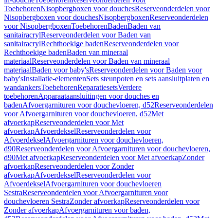
Toebehoren
Nisopbergboxen voor douches
Reserveonderdelen voor
Nisopbergboxen voor douches
Nisopbergboxen
Reserveonderdelen
voor Nisopbergboxen
Toebehoren
Baden
Baden van
sanitairacryl
Reserveonderdelen voor Baden van
sanitairacryl
Rechthoekige baden
Reserveonderdelen voor
Rechthoekige baden
Baden van mineraal
materiaal
Reserveonderdelen voor Baden van mineraal
materiaal
Baden voor baby's
Reserveonderdelen voor Baden voor
baby's
Installatie-elementen
Sets steunpoten en sets aansluitplaten en
wandankers
Toebehoren
Reparatiesets
Verdere
toebehoren
Apparaataansluitingen voor douches en
baden
Afvoergarnituren voor douchevloeren, d52
Reserveonderdelen
voor Afvoergarnituren voor douchevloeren, d52
Met
afvoerkap
Reserveonderdelen voor Met
afvoerkap
Afvoerdeksel
Reserveonderdelen voor
Afvoerdeksel
Afvoergarnituren voor douchevloeren,
d90
Reserveonderdelen voor Afvoergarnituren voor douchevloeren,
d90
Met afvoerkap
Reserveonderdelen voor Met afvoerkap
Zonder
afvoerkap
Reserveonderdelen voor Zonder
afvoerkap
Afvoerdeksel
Reserveonderdelen voor
Afvoerdeksel
Afvoergarnituren voor douchevloeren
Sestra
Reserveonderdelen voor Afvoergarnituren voor
douchevloeren Sestra
Zonder afvoerkap
Reserveonderdelen voor
Zonder afvoerkap
Afvoergarnituren voor baden,