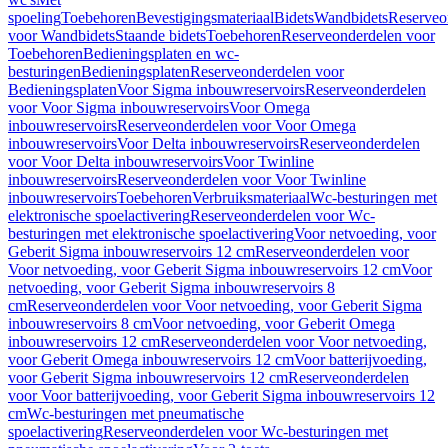
spoeling
Toebehoren
Bevestigingsmateriaal
Bidets
Wandbidets
Reserveo
voor Wandbidets
Staande bidets
Toebehoren
Reserveonderdelen voor
Toebehoren
Bedieningsplaten en wc-
besturingen
Bedieningsplaten
Reserveonderdelen voor
Bedieningsplaten
Voor Sigma inbouwreservoirs
Reserveonderdelen
voor Voor Sigma inbouwreservoirs
Voor Omega
inbouwreservoirs
Reserveonderdelen voor Voor Omega
inbouwreservoirs
Voor Delta inbouwreservoirs
Reserveonderdelen
voor Voor Delta inbouwreservoirs
Voor Twinline
inbouwreservoirs
Reserveonderdelen voor Voor Twinline
inbouwreservoirs
Toebehoren
Verbruiksmateriaal
Wc-besturingen met
elektronische spoelactivering
Reserveonderdelen voor Wc-
besturingen met elektronische spoelactivering
Voor netvoeding, voor
Geberit Sigma inbouwreservoirs 12 cm
Reserveonderdelen voor
Voor netvoeding, voor Geberit Sigma inbouwreservoirs 12 cm
Voor
netvoeding, voor Geberit Sigma inbouwreservoirs 8
cm
Reserveonderdelen voor Voor netvoeding, voor Geberit Sigma
inbouwreservoirs 8 cm
Voor netvoeding, voor Geberit Omega
inbouwreservoirs 12 cm
Reserveonderdelen voor Voor netvoeding,
voor Geberit Omega inbouwreservoirs 12 cm
Voor batterijvoeding,
voor Geberit Sigma inbouwreservoirs 12 cm
Reserveonderdelen
voor Voor batterijvoeding, voor Geberit Sigma inbouwreservoirs 12
cm
Wc-besturingen met pneumatische
spoelactivering
Reserveonderdelen voor Wc-besturingen met