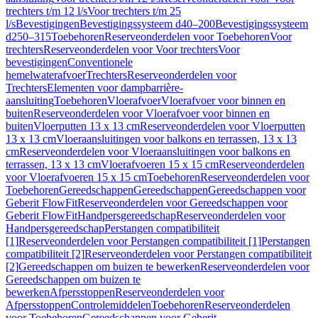
trechters t/m 12 l/s
Voor trechters t/m 25
l/s
Bevestigingen
Bevestigingssysteem d40–200
Bevestigingssysteem
d250–315
Toebehoren
Reserveonderdelen voor Toebehoren
Voor
trechters
Reserveonderdelen voor Voor trechters
Voor
bevestigingen
Conventionele
hemelwaterafvoer
Trechters
Reserveonderdelen voor
Trechters
Elementen voor dampbarrière-
aansluiting
Toebehoren
Vloerafvoer
Vloerafvoer voor binnen en
buiten
Reserveonderdelen voor Vloerafvoer voor binnen en
buiten
Vloerputten 13 x 13 cm
Reserveonderdelen voor Vloerputten
13 x 13 cm
Vloeraansluitingen voor balkons en terrassen, 13 x 13
cm
Reserveonderdelen voor Vloeraansluitingen voor balkons en
terrassen, 13 x 13 cm
Vloerafvoeren 15 x 15 cm
Reserveonderdelen
voor Vloerafvoeren 15 x 15 cm
Toebehoren
Reserveonderdelen voor
Toebehoren
Gereedschappen
Gereedschappen
Gereedschappen voor
Geberit FlowFit
Reserveonderdelen voor Gereedschappen voor
Geberit FlowFit
Handpersgereedschap
Reserveonderdelen voor
Handpersgereedschap
Perstangen compatibiliteit
[1]
Reserveonderdelen voor Perstangen compatibiliteit [1]
Perstangen
compatibiliteit [2]
Reserveonderdelen voor Perstangen compatibiliteit
[2]
Gereedschappen om buizen te bewerken
Reserveonderdelen voor
Gereedschappen om buizen te
bewerken
Afpersstoppen
Reserveonderdelen voor
Afpersstoppen
Controlemiddelen
Toebehoren
Reserveonderdelen
voor Toebehoren
Gereedschappen voor Geberit