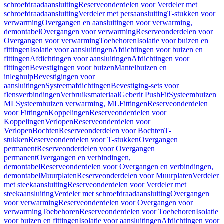
schroefdraadaansluiting
Reserveonderdelen voor Verdeler met
schroefdraadaansluiting
Verdeler met persaansluiting
T-stukken voor
verwarming
Overgangen en aansluitingen voor verwarming,
demontabel
Overgangen voor verwarming
Reserveonderdelen voor
Overgangen voor verwarming
Toebehoren
Isolatie voor buizen en
fittingen
Isolatie voor aansluitingen
Afdichtingen voor buizen en
fittingen
Afdichtingen voor aansluitingen
Afdichtingen voor
fittingen
Bevestigingen voor buizen
Mantelbuizen en
inleghulp
Bevestigingen voor
aansluitingen
Systeemafdichtingen
Bevestiging-sets voor
flensverbindingen
Verbruiksmateriaal
Geberit PushFit
Systeembuizen
ML
Systeembuizen verwarming, ML
Fittingen
Reserveonderdelen
voor Fittingen
Koppelingen
Reserveonderdelen voor
Koppelingen
Verlopen
Reserveonderdelen voor
Verlopen
Bochten
Reserveonderdelen voor Bochten
T-
stukken
Reserveonderdelen voor T-stukken
Overgangen
permanent
Reserveonderdelen voor Overgangen
permanent
Overgangen en verbindingen,
demontabel
Reserveonderdelen voor Overgangen en verbindingen,
demontabel
Muurplaten
Reserveonderdelen voor Muurplaten
Verdeler
met steekaansluiting
Reserveonderdelen voor Verdeler met
steekaansluiting
Verdeler met schroefdraadaansluiting
Overgangen
voor verwarming
Reserveonderdelen voor Overgangen voor
verwarming
Toebehoren
Reserveonderdelen voor Toebehoren
Isolatie
voor buizen en fittingen
Isolatie voor aansluitingen
Afdichtingen voor