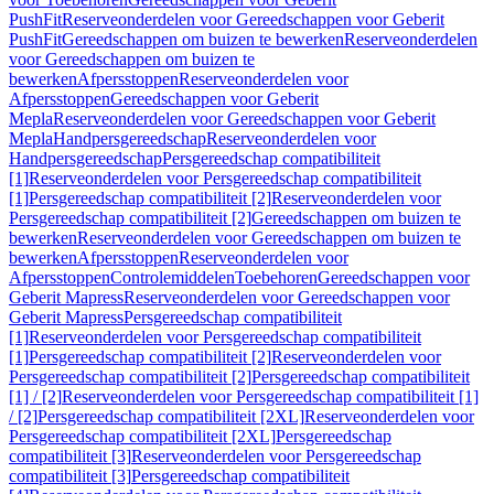
PushFit
Reserveonderdelen voor Gereedschappen voor Geberit
PushFit
Gereedschappen om buizen te bewerken
Reserveonderdelen
voor Gereedschappen om buizen te
bewerken
Afpersstoppen
Reserveonderdelen voor
Afpersstoppen
Gereedschappen voor Geberit
Mepla
Reserveonderdelen voor Gereedschappen voor Geberit
Mepla
Handpersgereedschap
Reserveonderdelen voor
Handpersgereedschap
Persgereedschap compatibiliteit
[1]
Reserveonderdelen voor Persgereedschap compatibiliteit
[1]
Persgereedschap compatibiliteit [2]
Reserveonderdelen voor
Persgereedschap compatibiliteit [2]
Gereedschappen om buizen te
bewerken
Reserveonderdelen voor Gereedschappen om buizen te
bewerken
Afpersstoppen
Reserveonderdelen voor
Afpersstoppen
Controlemiddelen
Toebehoren
Gereedschappen voor
Geberit Mapress
Reserveonderdelen voor Gereedschappen voor
Geberit Mapress
Persgereedschap compatibiliteit
[1]
Reserveonderdelen voor Persgereedschap compatibiliteit
[1]
Persgereedschap compatibiliteit [2]
Reserveonderdelen voor
Persgereedschap compatibiliteit [2]
Persgereedschap compatibiliteit
[1] / [2]
Reserveonderdelen voor Persgereedschap compatibiliteit [1]
/ [2]
Persgereedschap compatibiliteit [2XL]
Reserveonderdelen voor
Persgereedschap compatibiliteit [2XL]
Persgereedschap
compatibiliteit [3]
Reserveonderdelen voor Persgereedschap
compatibiliteit [3]
Persgereedschap compatibiliteit