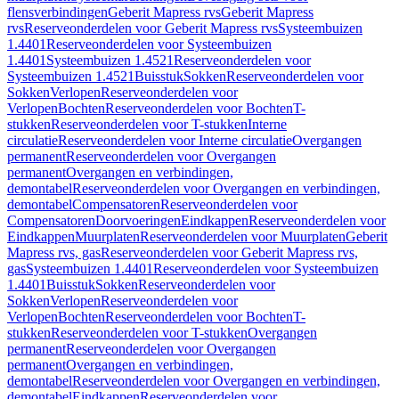
flensverbindingen
Geberit Mapress rvs
Geberit Mapress
rvs
Reserveonderdelen voor Geberit Mapress rvs
Systeembuizen
1.4401
Reserveonderdelen voor Systeembuizen
1.4401
Systeembuizen 1.4521
Reserveonderdelen voor
Systeembuizen 1.4521
Buisstuk
Sokken
Reserveonderdelen voor
Sokken
Verlopen
Reserveonderdelen voor
Verlopen
Bochten
Reserveonderdelen voor Bochten
T-
stukken
Reserveonderdelen voor T-stukken
Interne
circulatie
Reserveonderdelen voor Interne circulatie
Overgangen
permanent
Reserveonderdelen voor Overgangen
permanent
Overgangen en verbindingen,
demontabel
Reserveonderdelen voor Overgangen en verbindingen,
demontabel
Compensatoren
Reserveonderdelen voor
Compensatoren
Doorvoeringen
Eindkappen
Reserveonderdelen voor
Eindkappen
Muurplaten
Reserveonderdelen voor Muurplaten
Geberit
Mapress rvs, gas
Reserveonderdelen voor Geberit Mapress rvs,
gas
Systeembuizen 1.4401
Reserveonderdelen voor Systeembuizen
1.4401
Buisstuk
Sokken
Reserveonderdelen voor
Sokken
Verlopen
Reserveonderdelen voor
Verlopen
Bochten
Reserveonderdelen voor Bochten
T-
stukken
Reserveonderdelen voor T-stukken
Overgangen
permanent
Reserveonderdelen voor Overgangen
permanent
Overgangen en verbindingen,
demontabel
Reserveonderdelen voor Overgangen en verbindingen,
demontabel
Eindkappen
Reserveonderdelen voor