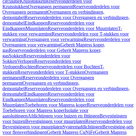
circulatie
Kruisstukken
Reserveonderdelen voor
Kruisstukken
Overgangen permanent
Reserveonderdelen voor
Overgangen permanent
Overgangen en verbindingen,
demontabel
Reserveonderdelen voor Overgangen en verbindingen,
demontabel
Eindkappen
Reserveonderdelen voor
Eindkappen
Muurplaten
Reserveonderdelen voor Muurplaten
T-
stukken voor verwarming
Reserveonderdelen voor T-stukken voor
verwarming
Overgangen voor verwarming
Reserveonderdelen voor
Overgangen voor verwarming
Geberit Mapress koper,
gas
Reserveonderdelen voor Geberit Mapress koper,
gas
Sokken
Reserveonderdelen voor
Sokken
Verlopen
Reserveonderdelen voor
Verlopen
Bochten
Reserveonderdelen voor Bochten
T-
stukken
Reserveonderdelen voor T-stukken
Overgangen
permanent
Reserveonderdelen voor Overgangen
permanent
Overgangen en verbindingen,
demontabel
Reserveonderdelen voor Overgangen en verbindingen,
demontabel
Eindkappen
Reserveonderdelen voor
Eindkappen
Muurplaten
Reserveonderdelen voor
Muurplaten
Toebehoren voor Mapress koper
Reserveonderdelen voor
Toebehoren voor Mapress koper
Isolatie voor
aansluitingen
Afdichtingen voor buizen en fittingen
Bevestigingen
voor buizen
Bevestigingen voor muurplaten
Reserveonderdelen voor
Bevestigingen voor muurplaten
Systeemafdichtingen
Bevestiging-sets
voor flensverbindingen
Geberit Mapress CuNiFe
Geberit Mapress