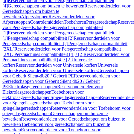
[4]
Reserveonderdelen voor Persgereedschap compatibiliteit
[4]
Gereedschappen om buizen te bewerken
Reserveonderdelen voor
Gereedschappen om buizen te
bewerken
Afpersstoppen
Reserveonderdelen voor
Afpersstoppen
Controlemiddelen
Toebehoren
Persgereedschap
Reserve
voor Persgereedschap
Persgereedschap compatibiliteit
[1]
Reserveonderdelen voor Persgereedschap compatibiliteit
[1]
Persgereedschap compatibiliteit [2]
Reserveonderdelen voor
Persgereedschap compatibiliteit [2]
Persgereedschap compatibiliteit
[2XL]
Reserveonderdelen voor Persgereedschap compatibiliteit
[2XL]
Persmachines compatibiliteit [4] / [2]
Reserveonderdelen voor
Persmachines compatibiliteit [4] / [2]
Universele
koffers
Reserveonderdelen voor Universele koffers
Universele
koffers
Reserveonderdelen voor Universele koffers
Gereedschappen
voor Geberit Silent-db20 / Geberit PE
Reserveonderdelen voor
Gereedschappen voor Geberit Silent-db20 / Geberit
PE
Elektrolasgereedschappen
Reserveonderdelen voor
Elektrolasgereedschappen
Toebehoren voor
elektrolasgereedschappen
Spiegellasgereedschappen
Reserveonderdele
voor Spiegellasgereedschappen
Toebehoren voor
spiegellasgereedschappen
Reserveonderdelen voor Toebehoren voor
spiegellasgereedschappen
Gereedschappen om buizen te
bewerken
Reserveonderdelen voor Gereedschappen om buizen te
bewerken
Toebehoren voor gereedschappen om buizen te
bewerken
Reserveonderdelen voor Toebehoren voor