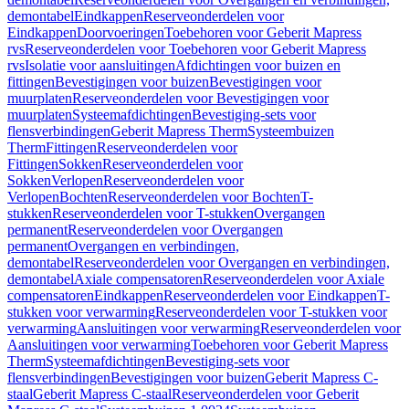
demontabel
Eindkappen
Reserveonderdelen voor
Eindkappen
Doorvoeringen
Toebehoren voor Geberit Mapress
rvs
Reserveonderdelen voor Toebehoren voor Geberit Mapress
rvs
Isolatie voor aansluitingen
Afdichtingen voor buizen en
fittingen
Bevestigingen voor buizen
Bevestigingen voor
muurplaten
Reserveonderdelen voor Bevestigingen voor
muurplaten
Systeemafdichtingen
Bevestiging-sets voor
flensverbindingen
Geberit Mapress Therm
Systeembuizen
Therm
Fittingen
Reserveonderdelen voor
Fittingen
Sokken
Reserveonderdelen voor
Sokken
Verlopen
Reserveonderdelen voor
Verlopen
Bochten
Reserveonderdelen voor Bochten
T-
stukken
Reserveonderdelen voor T-stukken
Overgangen
permanent
Reserveonderdelen voor Overgangen
permanent
Overgangen en verbindingen,
demontabel
Reserveonderdelen voor Overgangen en verbindingen,
demontabel
Axiale compensatoren
Reserveonderdelen voor Axiale
compensatoren
Eindkappen
Reserveonderdelen voor Eindkappen
T-
stukken voor verwarming
Reserveonderdelen voor T-stukken voor
verwarming
Aansluitingen voor verwarming
Reserveonderdelen voor
Aansluitingen voor verwarming
Toebehoren voor Geberit Mapress
Therm
Systeemafdichtingen
Bevestiging-sets voor
flensverbindingen
Bevestigingen voor buizen
Geberit Mapress C-
staal
Geberit Mapress C-staal
Reserveonderdelen voor Geberit