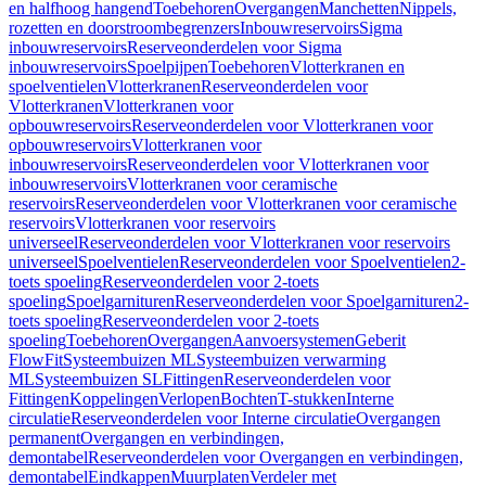
en halfhoog hangend
Toebehoren
Overgangen
Manchetten
Nippels,
rozetten en doorstroombegrenzers
Inbouwreservoirs
Sigma
inbouwreservoirs
Reserveonderdelen voor Sigma
inbouwreservoirs
Spoelpijpen
Toebehoren
Vlotterkranen en
spoelventielen
Vlotterkranen
Reserveonderdelen voor
Vlotterkranen
Vlotterkranen voor
opbouwreservoirs
Reserveonderdelen voor Vlotterkranen voor
opbouwreservoirs
Vlotterkranen voor
inbouwreservoirs
Reserveonderdelen voor Vlotterkranen voor
inbouwreservoirs
Vlotterkranen voor ceramische
reservoirs
Reserveonderdelen voor Vlotterkranen voor ceramische
reservoirs
Vlotterkranen voor reservoirs
universeel
Reserveonderdelen voor Vlotterkranen voor reservoirs
universeel
Spoelventielen
Reserveonderdelen voor Spoelventielen
2-
toets spoeling
Reserveonderdelen voor 2-toets
spoeling
Spoelgarnituren
Reserveonderdelen voor Spoelgarnituren
2-
toets spoeling
Reserveonderdelen voor 2-toets
spoeling
Toebehoren
Overgangen
Aanvoersystemen
Geberit
FlowFit
Systeembuizen ML
Systeembuizen verwarming
ML
Systeembuizen SL
Fittingen
Reserveonderdelen voor
Fittingen
Koppelingen
Verlopen
Bochten
T-stukken
Interne
circulatie
Reserveonderdelen voor Interne circulatie
Overgangen
permanent
Overgangen en verbindingen,
demontabel
Reserveonderdelen voor Overgangen en verbindingen,
demontabel
Eindkappen
Muurplaten
Verdeler met