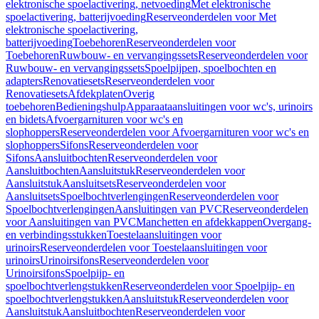
elektronische spoelactivering, netvoeding
Met elektronische
spoelactivering, batterijvoeding
Reserveonderdelen voor Met
elektronische spoelactivering,
batterijvoeding
Toebehoren
Reserveonderdelen voor
Toebehoren
Ruwbouw- en vervangingssets
Reserveonderdelen voor
Ruwbouw- en vervangingssets
Spoelpijpen, spoelbochten en
adapters
Renovatiesets
Reserveonderdelen voor
Renovatiesets
Afdekplaten
Overig
toebehoren
Bedieningshulp
Apparaataansluitingen voor wc's, urinoirs
en bidets
Afvoergarnituren voor wc's en
slophoppers
Reserveonderdelen voor Afvoergarnituren voor wc's en
slophoppers
Sifons
Reserveonderdelen voor
Sifons
Aansluitbochten
Reserveonderdelen voor
Aansluitbochten
Aansluitstuk
Reserveonderdelen voor
Aansluitstuk
Aansluitsets
Reserveonderdelen voor
Aansluitsets
Spoelbochtverlengingen
Reserveonderdelen voor
Spoelbochtverlengingen
Aansluitingen van PVC
Reserveonderdelen
voor Aansluitingen van PVC
Manchetten en afdekkappen
Overgang-
en verbindingsstukken
Toestelaansluitingen voor
urinoirs
Reserveonderdelen voor Toestelaansluitingen voor
urinoirs
Urinoirsifons
Reserveonderdelen voor
Urinoirsifons
Spoelpijp- en
spoelbochtverlengstukken
Reserveonderdelen voor Spoelpijp- en
spoelbochtverlengstukken
Aansluitstuk
Reserveonderdelen voor
Aansluitstuk
Aansluitbochten
Reserveonderdelen voor