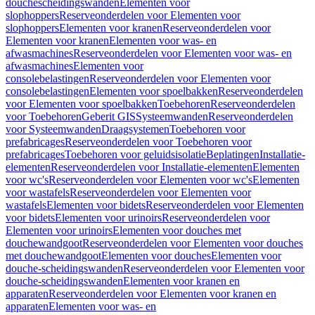
douchescheidingswanden
Elementen voor
slophoppers
Reserveonderdelen voor Elementen voor
slophoppers
Elementen voor kranen
Reserveonderdelen voor
Elementen voor kranen
Elementen voor was- en
afwasmachines
Reserveonderdelen voor Elementen voor was- en
afwasmachines
Elementen voor
consolebelastingen
Reserveonderdelen voor Elementen voor
consolebelastingen
Elementen voor spoelbakken
Reserveonderdelen
voor Elementen voor spoelbakken
Toebehoren
Reserveonderdelen
voor Toebehoren
Geberit GIS
Systeemwanden
Reserveonderdelen
voor Systeemwanden
Draagsystemen
Toebehoren voor
prefabricages
Reserveonderdelen voor Toebehoren voor
prefabricages
Toebehoren voor geluidsisolatie
Beplatingen
Installatie-
elementen
Reserveonderdelen voor Installatie-elementen
Elementen
voor wc's
Reserveonderdelen voor Elementen voor wc's
Elementen
voor wastafels
Reserveonderdelen voor Elementen voor
wastafels
Elementen voor bidets
Reserveonderdelen voor Elementen
voor bidets
Elementen voor urinoirs
Reserveonderdelen voor
Elementen voor urinoirs
Elementen voor douches met
douchewandgoot
Reserveonderdelen voor Elementen voor douches
met douchewandgoot
Elementen voor douches
Elementen voor
douche-scheidingswanden
Reserveonderdelen voor Elementen voor
douche-scheidingswanden
Elementen voor kranen en
apparaten
Reserveonderdelen voor Elementen voor kranen en
apparaten
Elementen voor was- en