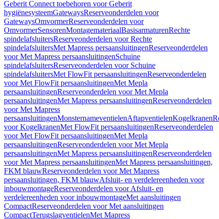
Geberit Connect toebehoren voor Geberit
hygiënesysteem
Gateways
Reserveonderdelen voor
Gateways
Omvormer
Reserveonderdelen voor
Omvormer
Sensoren
Montagemateriaal
Basisarmaturen
Rechte
spindelafsluiters
Reserveonderdelen voor Rechte
spindelafsluiters
Met Mapress persaansluitingen
Reserveonderdelen
voor Met Mapress persaansluitingen
Schuine
spindelafsluiters
Reserveonderdelen voor Schuine
spindelafsluiters
Met FlowFit persaansluitingen
Reserveonderdelen
voor Met FlowFit persaansluitingen
Met Mepla
persaansluitingen
Reserveonderdelen voor Met Mepla
persaansluitingen
Met Mapress persaansluitingen
Reserveonderdelen
voor Met Mapress
persaansluitingen
Monsternameventielen
Aftapventielen
Kogelkranen
R
voor Kogelkranen
Met FlowFit persaansluitingen
Reserveonderdelen
voor Met FlowFit persaansluitingen
Met Mepla
persaansluitingen
Reserveonderdelen voor Met Mepla
persaansluitingen
Met Mapress persaansluitingen
Reserveonderdelen
voor Met Mapress persaansluitingen
Met Mapress persaansluitingen,
FKM blauw
Reserveonderdelen voor Met Mapress
persaansluitingen, FKM blauw
Afsluit- en verdelereenheden voor
inbouwmontage
Reserveonderdelen voor Afsluit- en
verdelereenheden voor inbouwmontage
Met aansluitingen
Compact
Reserveonderdelen voor Met aansluitingen
Compact
Terugslagventielen
Met Mapress