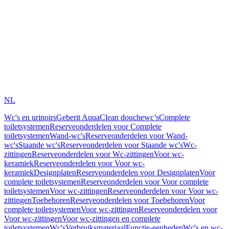
NL
Wc's en urinoirs
Geberit AquaClean douchewc’s
Complete
toiletsystemen
Reserveonderdelen voor Complete
toiletsystemen
Wand-wc's
Reserveonderdelen voor Wand-
wc's
Staande wc's
Reserveonderdelen voor Staande wc's
Wc-
zittingen
Reserveonderdelen voor Wc-zittingen
Voor wc-
keramiek
Reserveonderdelen voor Voor wc-
keramiek
Designplaten
Reserveonderdelen voor Designplaten
Voor
complete toiletsystemen
Reserveonderdelen voor Voor complete
toiletsystemen
Voor wc-zittingen
Reserveonderdelen voor Voor wc-
zittingen
Toebehoren
Reserveonderdelen voor Toebehoren
Voor
complete toiletsystemen
Voor wc-zittingen
Reserveonderdelen voor
Voor wc-zittingen
Voor wc-zittingen en complete
toiletsystemen
Wc's
Verbruiksmateriaal
Functie-eenheden
Wc's en wc-