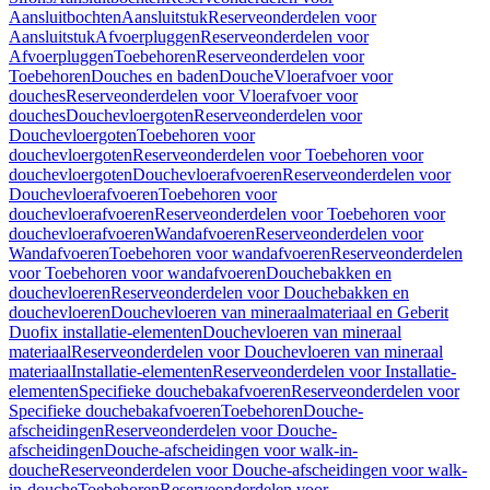
Aansluitbochten
Aansluitstuk
Reserveonderdelen voor
Aansluitstuk
Afvoerpluggen
Reserveonderdelen voor
Afvoerpluggen
Toebehoren
Reserveonderdelen voor
Toebehoren
Douches en baden
Douche
Vloerafvoer voor
douches
Reserveonderdelen voor Vloerafvoer voor
douches
Douchevloergoten
Reserveonderdelen voor
Douchevloergoten
Toebehoren voor
douchevloergoten
Reserveonderdelen voor Toebehoren voor
douchevloergoten
Douchevloerafvoeren
Reserveonderdelen voor
Douchevloerafvoeren
Toebehoren voor
douchevloerafvoeren
Reserveonderdelen voor Toebehoren voor
douchevloerafvoeren
Wandafvoeren
Reserveonderdelen voor
Wandafvoeren
Toebehoren voor wandafvoeren
Reserveonderdelen
voor Toebehoren voor wandafvoeren
Douchebakken en
douchevloeren
Reserveonderdelen voor Douchebakken en
douchevloeren
Douchevloeren van mineraalmateriaal en Geberit
Duofix installatie-elementen
Douchevloeren van mineraal
materiaal
Reserveonderdelen voor Douchevloeren van mineraal
materiaal
Installatie-elementen
Reserveonderdelen voor Installatie-
elementen
Specifieke douchebakafvoeren
Reserveonderdelen voor
Specifieke douchebakafvoeren
Toebehoren
Douche-
afscheidingen
Reserveonderdelen voor Douche-
afscheidingen
Douche-afscheidingen voor walk-in-
douche
Reserveonderdelen voor Douche-afscheidingen voor walk-
in-douche
Toebehoren
Reserveonderdelen voor