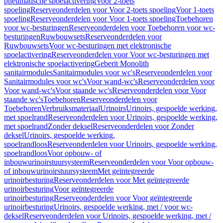
pneumatische spoelactivering
Voor 2-toets
spoeling
Reserveonderdelen voor Voor 2-toets spoeling
Voor 1-toets
spoeling
Reserveonderdelen voor Voor 1-toets spoeling
Toebehoren
voor wc-besturingen
Reserveonderdelen voor Toebehoren voor wc-
besturingen
Ruwbouwsets
Reserveonderdelen voor
Ruwbouwsets
Voor wc-besturingen met elektronische
spoelactivering
Reserveonderdelen voor Voor wc-besturingen met
elektronische spoelactivering
Geberit Monolith
sanitairmodules
Sanitairmodules voor wc's
Reserveonderdelen voor
Sanitairmodules voor wc's
Voor wand-wc's
Reserveonderdelen voor
Voor wand-wc's
Voor staande wc's
Reserveonderdelen voor Voor
staande wc's
Toebehoren
Reserveonderdelen voor
Toebehoren
Verbruiksmateriaal
Urinoirs
Urinoirs, gespoelde werking,
met spoelrand
Reserveonderdelen voor Urinoirs, gespoelde werking,
met spoelrand
Zonder deksel
Reserveonderdelen voor Zonder
deksel
Urinoirs, gespoelde werking,
spoelrandloos
Reserveonderdelen voor Urinoirs, gespoelde werking,
spoelrandloos
Voor opbouw- of
inbouwurinoirstuursysteem
Reserveonderdelen voor Voor opbouw-
of inbouwurinoirstuursysteem
Met geïntegreerde
urinoirbesturing
Reserveonderdelen voor Met geïntegreerde
urinoirbesturing
Voor geïntegreerde
urinoirbesturing
Reserveonderdelen voor Voor geïntegreerde
urinoirbesturing
Urinoirs, gespoelde werking, met / voor wc-
deksel
Reserveonderdelen voor Urinoirs, gespoelde werking, met /