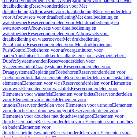
d52
Reserveonderdelen voor Afvoergarnituren voor baden, d52
Met
draaibediening
Reserveonderdelen voor Met
draaibediening
Afbouwsets voor draaibediening
Reserveonderdelen
voor Afbouwsets voor draaibediening
Met draaibediening en
watertoevoer
Reserveonderdelen voor Met draaibediening en
watertoevoer
Afbouwsets voor draaibediening en
watertoevoer
Reserveonderdelen voor Afbouwsets voor
draaibediening en watertoevoer
Met drukbediening
PushControl
Reserveonderdelen voor Met drukbediening
PushControl
Toebehoren voor afvoergarnituren voor
baden
Aansluitsets
T-stukken
Installatie- en spoelsystemen
Geberit
Duofix
Systeemwanden
Reserveonderdelen voor
Systeemwanden
Draagsystemen
Reserveonderdelen voor
Draagsystemen
Beplatingen
Toebehoren
Reserveonderdelen voor
Toebehoren
Installatie-elementen
Reserveonderdelen voor Installatie-
elementen
Elementen voor wc's
Reserveonderdelen voor Elementen
voor wc's
Elementen voor wastafels
Reserveonderdelen voor
Elementen voor wastafels
Elementen voor bidets
Reserveonderdelen
voor Elementen voor bidets
Elementen voor
urinoirs
Reserveonderdelen voor Elementen voor urinoirs
Elementen
voor douches met douchewandgoot
Reserveonderdelen voor
Elementen voor douches met douchewandgoot
Elementen voor
douches en baden
Reserveonderdelen voor Elementen voor douches
en baden
Elementen voor
douchescheidingswanden
Reserveonderdelen voor Elementen voor