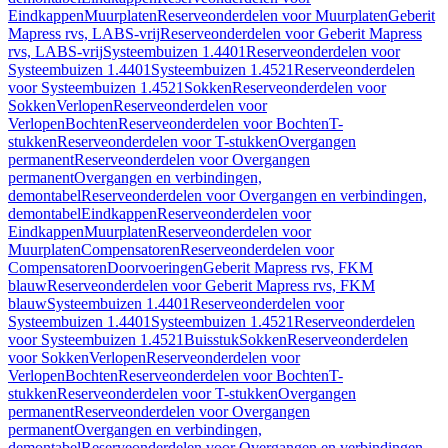
Eindkappen
Muurplaten
Reserveonderdelen voor Muurplaten
Geberit
Mapress rvs, LABS-vrij
Reserveonderdelen voor Geberit Mapress
rvs, LABS-vrij
Systeembuizen 1.4401
Reserveonderdelen voor
Systeembuizen 1.4401
Systeembuizen 1.4521
Reserveonderdelen
voor Systeembuizen 1.4521
Sokken
Reserveonderdelen voor
Sokken
Verlopen
Reserveonderdelen voor
Verlopen
Bochten
Reserveonderdelen voor Bochten
T-
stukken
Reserveonderdelen voor T-stukken
Overgangen
permanent
Reserveonderdelen voor Overgangen
permanent
Overgangen en verbindingen,
demontabel
Reserveonderdelen voor Overgangen en verbindingen,
demontabel
Eindkappen
Reserveonderdelen voor
Eindkappen
Muurplaten
Reserveonderdelen voor
Muurplaten
Compensatoren
Reserveonderdelen voor
Compensatoren
Doorvoeringen
Geberit Mapress rvs, FKM
blauw
Reserveonderdelen voor Geberit Mapress rvs, FKM
blauw
Systeembuizen 1.4401
Reserveonderdelen voor
Systeembuizen 1.4401
Systeembuizen 1.4521
Reserveonderdelen
voor Systeembuizen 1.4521
Buisstuk
Sokken
Reserveonderdelen
voor Sokken
Verlopen
Reserveonderdelen voor
Verlopen
Bochten
Reserveonderdelen voor Bochten
T-
stukken
Reserveonderdelen voor T-stukken
Overgangen
permanent
Reserveonderdelen voor Overgangen
permanent
Overgangen en verbindingen,
demontabel
Reserveonderdelen voor Overgangen en verbindingen,