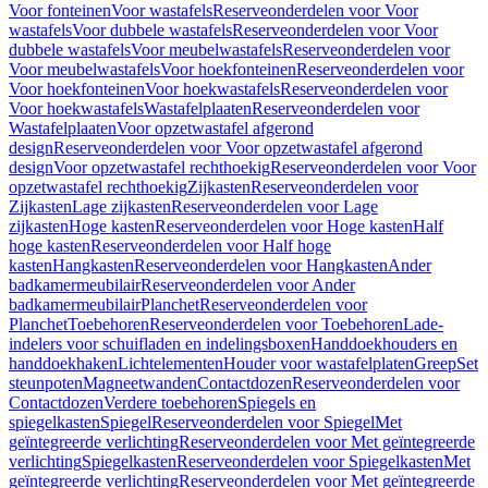
Voor fonteinen
Voor wastafels
Reserveonderdelen voor Voor
wastafels
Voor dubbele wastafels
Reserveonderdelen voor Voor
dubbele wastafels
Voor meubelwastafels
Reserveonderdelen voor
Voor meubelwastafels
Voor hoekfonteinen
Reserveonderdelen voor
Voor hoekfonteinen
Voor hoekwastafels
Reserveonderdelen voor
Voor hoekwastafels
Wastafelplaaten
Reserveonderdelen voor
Wastafelplaaten
Voor opzetwastafel afgerond
design
Reserveonderdelen voor Voor opzetwastafel afgerond
design
Voor opzetwastafel rechthoekig
Reserveonderdelen voor Voor
opzetwastafel rechthoekig
Zijkasten
Reserveonderdelen voor
Zijkasten
Lage zijkasten
Reserveonderdelen voor Lage
zijkasten
Hoge kasten
Reserveonderdelen voor Hoge kasten
Half
hoge kasten
Reserveonderdelen voor Half hoge
kasten
Hangkasten
Reserveonderdelen voor Hangkasten
Ander
badkamermeubilair
Reserveonderdelen voor Ander
badkamermeubilair
Planchet
Reserveonderdelen voor
Planchet
Toebehoren
Reserveonderdelen voor Toebehoren
Lade-
indelers voor schuifladen en indelingsboxen
Handdoekhouders en
handdoekhaken
Lichtelementen
Houder voor wastafelplaten
Greep
Set
steunpoten
Magneetwanden
Contactdozen
Reserveonderdelen voor
Contactdozen
Verdere toebehoren
Spiegels en
spiegelkasten
Spiegel
Reserveonderdelen voor Spiegel
Met
geïntegreerde verlichting
Reserveonderdelen voor Met geïntegreerde
verlichting
Spiegelkasten
Reserveonderdelen voor Spiegelkasten
Met
geïntegreerde verlichting
Reserveonderdelen voor Met geïntegreerde