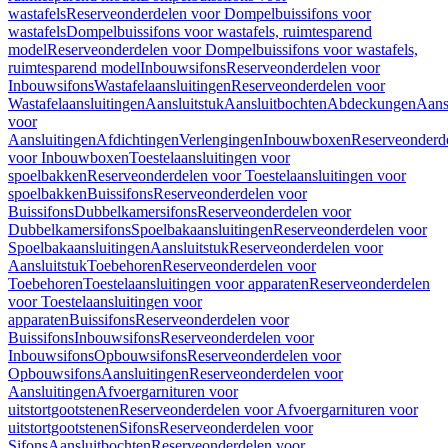
wastafels
Reserveonderdelen voor Dompelbuissifons voor
wastafels
Dompelbuissifons voor wastafels, ruimtesparend
model
Reserveonderdelen voor Dompelbuissifons voor wastafels,
ruimtesparend model
Inbouwsifons
Reserveonderdelen voor
Inbouwsifons
Wastafelaansluitingen
Reserveonderdelen voor
Wastafelaansluitingen
Aansluitstuk
Aansluitbochten
Abdeckungen
Aans
voor
Aansluitingen
Afdichtingen
Verlengingen
Inbouwboxen
Reserveonderd
voor Inbouwboxen
Toestelaansluitingen voor
spoelbakken
Reserveonderdelen voor Toestelaansluitingen voor
spoelbakken
Buissifons
Reserveonderdelen voor
Buissifons
Dubbelkamersifons
Reserveonderdelen voor
Dubbelkamersifons
Spoelbakaansluitingen
Reserveonderdelen voor
Spoelbakaansluitingen
Aansluitstuk
Reserveonderdelen voor
Aansluitstuk
Toebehoren
Reserveonderdelen voor
Toebehoren
Toestelaansluitingen voor apparaten
Reserveonderdelen
voor Toestelaansluitingen voor
apparaten
Buissifons
Reserveonderdelen voor
Buissifons
Inbouwsifons
Reserveonderdelen voor
Inbouwsifons
Opbouwsifons
Reserveonderdelen voor
Opbouwsifons
Aansluitingen
Reserveonderdelen voor
Aansluitingen
Afvoergarnituren voor
uitstortgootstenen
Reserveonderdelen voor Afvoergarnituren voor
uitstortgootstenen
Sifons
Reserveonderdelen voor
Sifons
Aansluitbochten
Reserveonderdelen voor