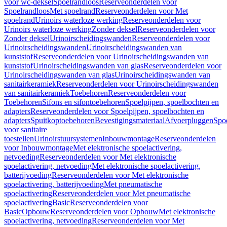
voor wc-deksel
Spoelrandloos
Reserveonderdelen voor
Spoelrandloos
Met spoelrand
Reserveonderdelen voor Met
spoelrand
Urinoirs waterloze werking
Reserveonderdelen voor
Urinoirs waterloze werking
Zonder deksel
Reserveonderdelen voor
Zonder deksel
Urinoirscheidingswanden
Reserveonderdelen voor
Urinoirscheidingswanden
Urinoirscheidingswanden van
kunststof
Reserveonderdelen voor Urinoirscheidingswanden van
kunststof
Urinoirscheidingswanden van glas
Reserveonderdelen voor
Urinoirscheidingswanden van glas
Urinoirscheidingswanden van
sanitairkeramiek
Reserveonderdelen voor Urinoirscheidingswanden
van sanitairkeramiek
Toebehoren
Reserveonderdelen voor
Toebehoren
Sifons en sifontoebehoren
Spoelpijpen, spoelbochten en
adapters
Reserveonderdelen voor Spoelpijpen, spoelbochten en
adapters
Spuitkoptoebehoren
Bevestigingsmateriaal
Afvoerpluggen
Spoe
voor sanitaire
toestellen
Urinoirstuursystemen
Inbouwmontage
Reserveonderdelen
voor Inbouwmontage
Met elektronische spoelactivering,
netvoeding
Reserveonderdelen voor Met elektronische
spoelactivering, netvoeding
Met elektronische spoelactivering,
batterijvoeding
Reserveonderdelen voor Met elektronische
spoelactivering, batterijvoeding
Met pneumatische
spoelactivering
Reserveonderdelen voor Met pneumatische
spoelactivering
Basic
Reserveonderdelen voor
Basic
Opbouw
Reserveonderdelen voor Opbouw
Met elektronische
spoelactivering, netvoeding
Reserveonderdelen voor Met