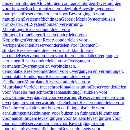
buizen en fittingen
Afdichtingen voor aansluitingen
Bevestigingen
voor buizen
Beschermbuizen en inleghulp
Bevestigingen voor
muurplaten
Reserveonderdelen voor Bevestigingen voor
muurplaten
Systeemafdichtingen
Geberit Mepla
Systeembuizen
drinkwater, ML
Systeembuizen verwarming,
ML
Fittingen
Reserveonderdelen voor
Fittingen
Koppelingen
Reserveonderdelen voor
Koppelingen
Verlopen
Reserveonderdelen voor
Verlopen
Bochten
Reserveonderdelen voor Bochten
T-
stukken
Reserveonderdelen voor T-stukken
Interne
circulatie
Reserveonderdelen voor Interne circulatie
Overgangen
permanent
Reserveonderdelen voor Overgangen
permanent
Overgangen en verbindingen,
demontabel
Reserveonderdelen voor Overgangen en verbindingen,
demontabel
Eindkappen
Reserveonderdelen voor
Eindkappen
Muurplaten
Reserveonderdelen voor
Muurplaten
Verdeler met schroefdraadaansluiting
Reserveonderdelen
voor Verdeler met schroefdraadaansluiting
T-stukken voor
verwarming
Overgangen voor verwarming
Reserveonderdelen voor
Overgangen voor verwarming
Toebehoren
Reserveonderdelen voor
Toebehoren
Isolatie voor buizen en fittingen
Isolatie voor
aansluitingen
Afdichtingen voor buizen en fittingen
Afdichtingen
voor aansluitingen
Bevestigingen voor buizen
Bevestigingen voor
muurplaten
Reserveonderdelen voor Bevestigingen voor
muurplaten
Systeemafdichtingen
Bevestiging-sets voor