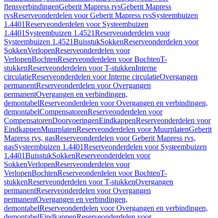
flensverbindingen
Geberit Mapress rvs
Geberit Mapress
rvs
Reserveonderdelen voor Geberit Mapress rvs
Systeembuizen
1.4401
Reserveonderdelen voor Systeembuizen
1.4401
Systeembuizen 1.4521
Reserveonderdelen voor
Systeembuizen 1.4521
Buisstuk
Sokken
Reserveonderdelen voor
Sokken
Verlopen
Reserveonderdelen voor
Verlopen
Bochten
Reserveonderdelen voor Bochten
T-
stukken
Reserveonderdelen voor T-stukken
Interne
circulatie
Reserveonderdelen voor Interne circulatie
Overgangen
permanent
Reserveonderdelen voor Overgangen
permanent
Overgangen en verbindingen,
demontabel
Reserveonderdelen voor Overgangen en verbindingen,
demontabel
Compensatoren
Reserveonderdelen voor
Compensatoren
Doorvoeringen
Eindkappen
Reserveonderdelen voor
Eindkappen
Muurplaten
Reserveonderdelen voor Muurplaten
Geberit
Mapress rvs, gas
Reserveonderdelen voor Geberit Mapress rvs,
gas
Systeembuizen 1.4401
Reserveonderdelen voor Systeembuizen
1.4401
Buisstuk
Sokken
Reserveonderdelen voor
Sokken
Verlopen
Reserveonderdelen voor
Verlopen
Bochten
Reserveonderdelen voor Bochten
T-
stukken
Reserveonderdelen voor T-stukken
Overgangen
permanent
Reserveonderdelen voor Overgangen
permanent
Overgangen en verbindingen,
demontabel
Reserveonderdelen voor Overgangen en verbindingen,
demontabel
Eindkappen
Reserveonderdelen voor