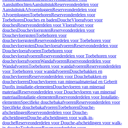
Aansluitbochten
Aansluitstuk
Reserveonderdelen voor
Aansluitstuk
Afvoerpluggen
Reserveonderdelen voor
Afvoerpluggen
Toebehoren
Reserveonderdelen voor
Toebehoren
Douches en baden
Douche
Vloerafvoer voor
douches
Reserveonderdelen voor Vloerafvoer voor
douches
Douchevloergoten
Reserveonderdelen voor
Douchevloergoten
Toebehoren voor
douchevloergoten
Reserveonderdelen voor Toebehoren voor
douchevloergoten
Douchevloerafvoeren
Reserveonderdelen voor
Douchevloerafvoeren
Toebehoren voor
douchevloerafvoeren
Reserveonderdelen voor Toebehoren voor
douchevloerafvoeren
Wandafvoeren
Reserveonderdelen voor
Wandafvoeren
Toebehoren voor wandafvoeren
Reserveonderdelen
voor Toebehoren voor wandafvoeren
Douchebakken en
douchevloeren
Reserveonderdelen voor Douchebakken en
douchevloeren
Douchevloeren van mineraalmateriaal en Geberit
Duofix installatie-elementen
Douchevloeren van mineraal
materiaal
Reserveonderdelen voor Douchevloeren van mineraal
materiaal
Installatie-elementen
Reserveonderdelen voor Installatie-
elementen
Specifieke douchebakafvoeren
Reserveonderdelen voor
Specifieke douchebakafvoeren
Toebehoren
Douche-
afscheidingen
Reserveonderdelen voor Douche-
afscheidingen
Douche-afscheidingen voor walk-in-
douche
Reserveonderdelen voor Douche-afscheidingen voor walk-
in-douche
Toebehoren
Reserveonderdelen voor