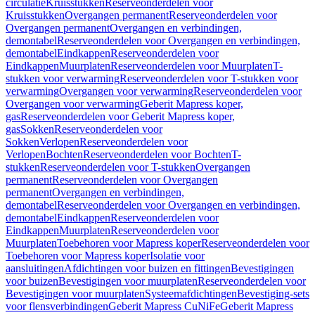
circulatie
Kruisstukken
Reserveonderdelen voor
Kruisstukken
Overgangen permanent
Reserveonderdelen voor
Overgangen permanent
Overgangen en verbindingen,
demontabel
Reserveonderdelen voor Overgangen en verbindingen,
demontabel
Eindkappen
Reserveonderdelen voor
Eindkappen
Muurplaten
Reserveonderdelen voor Muurplaten
T-
stukken voor verwarming
Reserveonderdelen voor T-stukken voor
verwarming
Overgangen voor verwarming
Reserveonderdelen voor
Overgangen voor verwarming
Geberit Mapress koper,
gas
Reserveonderdelen voor Geberit Mapress koper,
gas
Sokken
Reserveonderdelen voor
Sokken
Verlopen
Reserveonderdelen voor
Verlopen
Bochten
Reserveonderdelen voor Bochten
T-
stukken
Reserveonderdelen voor T-stukken
Overgangen
permanent
Reserveonderdelen voor Overgangen
permanent
Overgangen en verbindingen,
demontabel
Reserveonderdelen voor Overgangen en verbindingen,
demontabel
Eindkappen
Reserveonderdelen voor
Eindkappen
Muurplaten
Reserveonderdelen voor
Muurplaten
Toebehoren voor Mapress koper
Reserveonderdelen voor
Toebehoren voor Mapress koper
Isolatie voor
aansluitingen
Afdichtingen voor buizen en fittingen
Bevestigingen
voor buizen
Bevestigingen voor muurplaten
Reserveonderdelen voor
Bevestigingen voor muurplaten
Systeemafdichtingen
Bevestiging-sets
voor flensverbindingen
Geberit Mapress CuNiFe
Geberit Mapress