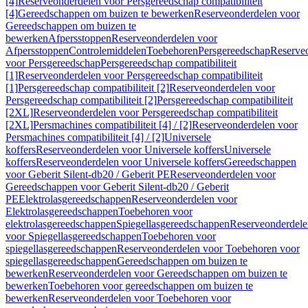
[4]
Reserveonderdelen voor Persgereedschap compatibiliteit
[4]
Gereedschappen om buizen te bewerken
Reserveonderdelen voor
Gereedschappen om buizen te
bewerken
Afpersstoppen
Reserveonderdelen voor
Afpersstoppen
Controlemiddelen
Toebehoren
Persgereedschap
Reserve
voor Persgereedschap
Persgereedschap compatibiliteit
[1]
Reserveonderdelen voor Persgereedschap compatibiliteit
[1]
Persgereedschap compatibiliteit [2]
Reserveonderdelen voor
Persgereedschap compatibiliteit [2]
Persgereedschap compatibiliteit
[2XL]
Reserveonderdelen voor Persgereedschap compatibiliteit
[2XL]
Persmachines compatibiliteit [4] / [2]
Reserveonderdelen voor
Persmachines compatibiliteit [4] / [2]
Universele
koffers
Reserveonderdelen voor Universele koffers
Universele
koffers
Reserveonderdelen voor Universele koffers
Gereedschappen
voor Geberit Silent-db20 / Geberit PE
Reserveonderdelen voor
Gereedschappen voor Geberit Silent-db20 / Geberit
PE
Elektrolasgereedschappen
Reserveonderdelen voor
Elektrolasgereedschappen
Toebehoren voor
elektrolasgereedschappen
Spiegellasgereedschappen
Reserveonderdele
voor Spiegellasgereedschappen
Toebehoren voor
spiegellasgereedschappen
Reserveonderdelen voor Toebehoren voor
spiegellasgereedschappen
Gereedschappen om buizen te
bewerken
Reserveonderdelen voor Gereedschappen om buizen te
bewerken
Toebehoren voor gereedschappen om buizen te
bewerken
Reserveonderdelen voor Toebehoren voor