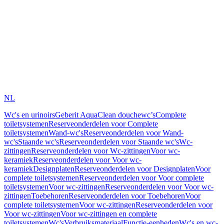
NL
Wc's en urinoirs
Geberit AquaClean douchewc’s
Complete
toiletsystemen
Reserveonderdelen voor Complete
toiletsystemen
Wand-wc's
Reserveonderdelen voor Wand-
wc's
Staande wc's
Reserveonderdelen voor Staande wc's
Wc-
zittingen
Reserveonderdelen voor Wc-zittingen
Voor wc-
keramiek
Reserveonderdelen voor Voor wc-
keramiek
Designplaten
Reserveonderdelen voor Designplaten
Voor
complete toiletsystemen
Reserveonderdelen voor Voor complete
toiletsystemen
Voor wc-zittingen
Reserveonderdelen voor Voor wc-
zittingen
Toebehoren
Reserveonderdelen voor Toebehoren
Voor
complete toiletsystemen
Voor wc-zittingen
Reserveonderdelen voor
Voor wc-zittingen
Voor wc-zittingen en complete
toiletsystemen
Wc's
Verbruiksmateriaal
Functie-eenheden
Wc's en wc-