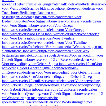
spoeling
Toebehoren
Bevestigingsmateriaal
Bidets
Wandbidets
Reserveo
voor Wandbidets
Staande bidets
Toebehoren
Reserveonderdelen voor
Toebehoren
Bedieningsplaten en wc-
besturingen
Bedieningsplaten
Reserveonderdelen voor
Bedieningsplaten
Voor Sigma inbouwreservoirs
Reserveonderdelen
voor Voor Sigma inbouwreservoirs
Voor Omega
inbouwreservoirs
Reserveonderdelen voor Voor Omega
inbouwreservoirs
Voor Delta inbouwreservoirs
Reserveonderdelen
voor Voor Delta inbouwreservoirs
Voor Twinline
inbouwreservoirs
Reserveonderdelen voor Voor Twinline
inbouwreservoirs
Toebehoren
Verbruiksmateriaal
Wc-besturingen met
elektronische spoelactivering
Reserveonderdelen voor Wc-
besturingen met elektronische spoelactivering
Voor netvoeding, voor
Geberit Sigma inbouwreservoirs 12 cm
Reserveonderdelen voor
Voor netvoeding, voor Geberit Sigma inbouwreservoirs 12 cm
Voor
netvoeding, voor Geberit Sigma inbouwreservoirs 8
cm
Reserveonderdelen voor Voor netvoeding, voor Geberit Sigma
inbouwreservoirs 8 cm
Voor netvoeding, voor Geberit Omega
inbouwreservoirs 12 cm
Reserveonderdelen voor Voor netvoeding,
voor Geberit Omega inbouwreservoirs 12 cm
Voor batterijvoeding,
voor Geberit Sigma inbouwreservoirs 12 cm
Reserveonderdelen
voor Voor batterijvoeding, voor Geberit Sigma inbouwreservoirs 12
cm
Wc-besturingen met pneumatische
spoelactivering
Reserveonderdelen voor Wc-besturingen met