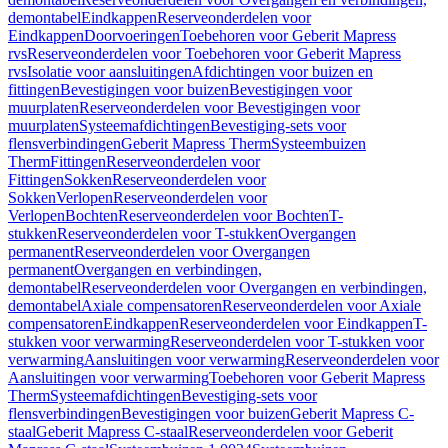
demontabel
Eindkappen
Reserveonderdelen voor
Eindkappen
Doorvoeringen
Toebehoren voor Geberit Mapress
rvs
Reserveonderdelen voor Toebehoren voor Geberit Mapress
rvs
Isolatie voor aansluitingen
Afdichtingen voor buizen en
fittingen
Bevestigingen voor buizen
Bevestigingen voor
muurplaten
Reserveonderdelen voor Bevestigingen voor
muurplaten
Systeemafdichtingen
Bevestiging-sets voor
flensverbindingen
Geberit Mapress Therm
Systeembuizen
Therm
Fittingen
Reserveonderdelen voor
Fittingen
Sokken
Reserveonderdelen voor
Sokken
Verlopen
Reserveonderdelen voor
Verlopen
Bochten
Reserveonderdelen voor Bochten
T-
stukken
Reserveonderdelen voor T-stukken
Overgangen
permanent
Reserveonderdelen voor Overgangen
permanent
Overgangen en verbindingen,
demontabel
Reserveonderdelen voor Overgangen en verbindingen,
demontabel
Axiale compensatoren
Reserveonderdelen voor Axiale
compensatoren
Eindkappen
Reserveonderdelen voor Eindkappen
T-
stukken voor verwarming
Reserveonderdelen voor T-stukken voor
verwarming
Aansluitingen voor verwarming
Reserveonderdelen voor
Aansluitingen voor verwarming
Toebehoren voor Geberit Mapress
Therm
Systeemafdichtingen
Bevestiging-sets voor
flensverbindingen
Bevestigingen voor buizen
Geberit Mapress C-
staal
Geberit Mapress C-staal
Reserveonderdelen voor Geberit