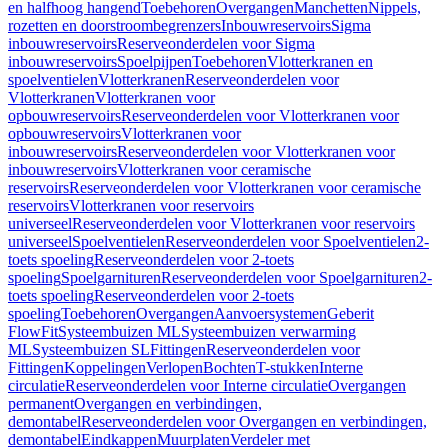
en halfhoog hangend
Toebehoren
Overgangen
Manchetten
Nippels,
rozetten en doorstroombegrenzers
Inbouwreservoirs
Sigma
inbouwreservoirs
Reserveonderdelen voor Sigma
inbouwreservoirs
Spoelpijpen
Toebehoren
Vlotterkranen en
spoelventielen
Vlotterkranen
Reserveonderdelen voor
Vlotterkranen
Vlotterkranen voor
opbouwreservoirs
Reserveonderdelen voor Vlotterkranen voor
opbouwreservoirs
Vlotterkranen voor
inbouwreservoirs
Reserveonderdelen voor Vlotterkranen voor
inbouwreservoirs
Vlotterkranen voor ceramische
reservoirs
Reserveonderdelen voor Vlotterkranen voor ceramische
reservoirs
Vlotterkranen voor reservoirs
universeel
Reserveonderdelen voor Vlotterkranen voor reservoirs
universeel
Spoelventielen
Reserveonderdelen voor Spoelventielen
2-
toets spoeling
Reserveonderdelen voor 2-toets
spoeling
Spoelgarnituren
Reserveonderdelen voor Spoelgarnituren
2-
toets spoeling
Reserveonderdelen voor 2-toets
spoeling
Toebehoren
Overgangen
Aanvoersystemen
Geberit
FlowFit
Systeembuizen ML
Systeembuizen verwarming
ML
Systeembuizen SL
Fittingen
Reserveonderdelen voor
Fittingen
Koppelingen
Verlopen
Bochten
T-stukken
Interne
circulatie
Reserveonderdelen voor Interne circulatie
Overgangen
permanent
Overgangen en verbindingen,
demontabel
Reserveonderdelen voor Overgangen en verbindingen,
demontabel
Eindkappen
Muurplaten
Verdeler met